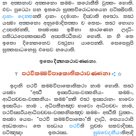
න
අත‍්තනාව
අත‍්තනො
කම‍්මං
කරොතීති
වුත‍්තං
හොති
.
එවං
පුට‍්ඨො
පන
ඉතරො
සුත‍්තවිරොධභයෙන
පටික‍්ඛිපති
.
දානං
දෙන‍්ත
න‍්ති
දානං
දදමානං
දිස‍්වාති
අත්‍ථො
.
තත්‍ථ
යස‍්මා
අත‍්තනො
අනුමොදිතත‍්තා
ච
තෙසං
තත්‍ථ
භොගා
උප‍්පජ‍්ජන‍්ති
,
තස‍්මාස‍්ස
ඉමිනා
කාරණෙන
ලද‍්ධිං
පතිට‍්ඨපෙන‍්තස‍්සාපි
අප‍්පතිට‍්ඨිතාව
හොති
.
න
හි
තෙ
ඉතො
දින‍්නෙනෙව
වත්‍ථුනා
යාපෙන‍්ති
.
සෙසෙසුපි
සුත‍්තසාධනෙසු
එසෙව
නයොති
.
ඉතො
දින‍්නකථාවණ‍්ණනා
.
පථවීකම‍්මවිපාකොතිකථාවණ‍්ණනා
ඉදානි
පථවී
කම‍්මවිපාකොතිකථා
නාම
හොති
.
තත්‍ථ
යස‍්මා
“
අත්‍ථි
ඉස‍්සරියසංවත‍්තනියං
කම‍්මං
,
ආධිපච‍්චසංවත‍්තනියං
කම‍්ම
”
න‍්ති
එත්‍ථ
ඉස‍්සරානං
භාවො
ඉස‍්සරියං
නාම
,
අධිපතීනඤ‍්ච
භාවො
ආධිපච‍්චං
නාම
,
පථවිස‍්සරියආධිපච‍්චසංවත‍්තනිකඤ‍්ච
කම‍්මං
අත්‍ථීති
වුත‍්තං
.
තස‍්මා
යෙසං
“
පථවී
කම‍්මවිපාකො
”
ති
ලද‍්ධි
,
සෙය්‍යථාපි
අන්‍ධකානං
;
තෙ
සන්‍ධාය
පථවී
ති
පුච‍්ඡා
සකවාදිස‍්ස
,
පටිඤ‍්ඤා
ඉතරස‍්ස
.
සුඛවෙදනීයා
තිආදි