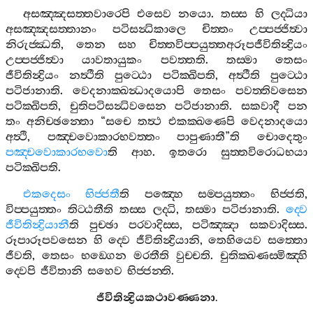
අසඤ‍්ඤසත‍්තවාරෙපි
එසෙව
නයො
.
තස‍්ස
හි
ලද‍්ධියා
අසඤ‍්ඤසත‍්තානං
පටිසන්‍ධිකාලෙ
චිත‍්තං
උප‍්පජ‍්ජිත්‍වා
නිරුජ‍්ඣති
,
තෙන
සහ
චිත‍්තවිප‍්පයුත‍්තඅරූපජීවිතින්‍ද්‍රියං
උප‍්පජ‍්ජිත්‍වා
යාවතායුකං
පවත‍්තති
.
තස‍්මා
තෙසං
ජීවිතින්‍ද්‍රියං
නත්‍ථීති
පුට‍්ඨො
පටික‍්ඛිපති
,
අත්‍ථීති
පුට‍්ඨො
පටිජානාති
.
වෙදනාක‍්ඛන්‍ධාදයොපි
තෙසං
පවත‍්තිවසෙන
පටික‍්ඛිපති
,
චුතිපටිසන්‍ධිවසෙන
පටිජානාති
.
සකවාදී
පන
තං
අනිච‍්ඡන‍්තො
“
සචෙ
තත්‍ථ
එකක‍්ඛණෙපි
වෙදනාදයො
අත්‍ථි
,
පඤ‍්චවොකාරභවත‍්තං
පාපුණාතී
”
ති
චොදෙතුං
පඤ‍්චවොකාරභවො
ති
ආහ
.
ඉතරො
සුත‍්තවිරොධභයා
පටික‍්ඛිපති
.
එකදෙසං
භිජ‍්ජතී
ති
පඤ‍්හෙ
සම‍්පයුත‍්තං
භිජ‍්ජති
,
විප‍්පයුත‍්තං
තිට‍්ඨතීති
තස‍්ස
ලද‍්ධි
,
තස‍්මා
පටිජානාති
.
ද‍්වෙ
ජීවිතින්‍ද්‍රියානී
ති
පුච‍්ඡා
පරවාදිස‍්ස
,
පටිඤ‍්ඤා
සකවාදිස‍්ස
.
රූපාරූපවසෙන
හි
ද‍්වෙ
ජීවිතින්‍ද්‍රියානි
,
තෙහියෙව
සත‍්තො
ජීවති
,
තෙසං
භඞ‍්ගෙන
මරතීති
වුච‍්චති
.
චුතික‍්ඛණස‍්මිඤ‍්හි
ද‍්වෙපි
ජීවිතානි
සහෙව
භිජ‍්ජන‍්ති
.
ජීවිතින්‍ද්‍රියකථාවණ‍්ණනා
.