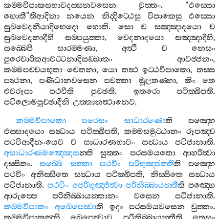
කම‍්මවිපාකසභාවදස‍්සනවසෙන
වුත‍්තං
. “
ඵස‍්සො
හොතී
”
තිආදිනා
නයෙන
නිද‍්දිට‍්ඨෙසු
විපාකෙසු
ඵස‍්සො
සුඛවෙදනීයාදිභෙදො
හොති
.
සො
ච
සඤ‍්ඤාදයො
ච
සුඛවෙදනාදීහි
සම‍්පයුත‍්තා
,
වෙදනාදයො
සඤ‍්ඤාදීහි
,
සබ‍්බෙපි
සාරම‍්මණා
,
අත්‍ථි
ච
නෙසං
පුරෙචාරිකආවට‍්ටනාදිසඞ‍්ඛාතං
ආවජ‍්ජනං
,
කම‍්මපච‍්චයභූතා
චෙතනා
,
යො
තත්‍ථ
ඉට‍්ඨවිපාකො
,
තස‍්ස
පත්‍ථනා
,
පණිධානවසෙන
පවත‍්තා
මූලතණ‍්හා
,
කිං
තෙ
එවරූපා
පථවීති
පුච‍්ඡති
.
ඉතරො
පටික‍්ඛිපති
.
පටිලොමපුච‍්ඡාදීනි
උත‍්තානත්‍ථානෙව
.
කම‍්මවිපාකො
පරෙසං
සාධාරණො
ති
පඤ‍්හෙ
ඵස‍්සාදයො
සන්‍ධාය
පටික‍්ඛිපති
,
කම‍්මසමුට‍්ඨානං
රූපඤ‍්ච
පථවීආදීනංයෙව
ච
සාධාරණභාවං
සන්‍ධාය
පටිජානාති
.
අසාධාරණමඤ‍්ඤෙස
න‍්ති
සුත‍්තං
පරසමයතො
ආහරිත්‍වා
දස‍්සිතං
.
සබ‍්බෙ
සත‍්තා
පථවිං
පරිභුඤ‍්ජන‍්තී
ති
පඤ‍්හෙ
පථවිං
අනිස‍්සිතෙ
සන්‍ධාය
පටික‍්ඛිපති
,
නිස‍්සිතෙ
සන්‍ධාය
පටිජානාති
.
පථවිං
අපරිභුඤ‍්ජිත්‍වා
පරිනිබ‍්බායන‍්තී
ති
පඤ‍්හෙ
ආරුප‍්පෙ
පරිනිබ‍්බායන‍්තානං
වසෙන
පටිජානාති
.
කම‍්මවිපාකං
අඛෙපෙත්‍වා
ති
ඉදං
පරසමයවසෙන
වුත‍්තං
.
කම‍්මවිපාකඤ‍්හි
ඛෙපෙත්‍වාව
පරිනිබ‍්බායන‍්තීති
තෙසං