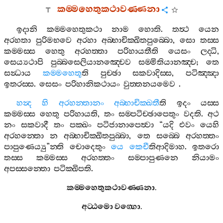
කම‍්මහෙතුකථාවණ‍්ණනා
ඉදානි
කම‍්මහෙතුකථා
නාම
හොති
.
තත්‍ථ
යෙන
අරහතා
පුරිමභවෙ
අරහා
අබ‍්භාචික‍්ඛිතපුබ‍්බො
,
සො
තස‍්ස
කම‍්මස‍්ස
හෙතු
අරහත‍්තා
පරිහායතීති
යෙසං
ලද‍්ධි
,
සෙය්‍යථාපි
පුබ‍්බසෙලියානඤ‍්චෙව
සම‍්මිතියානඤ‍්ච
;
තෙ
සන්‍ධාය
කම‍්මහෙතූ
ති
පුච‍්ඡා
සකවාදිස‍්ස
,
පටිඤ‍්ඤා
ඉතරස‍්ස
.
සෙසං
පරිහානිකථායං
වුත‍්තනයමෙව
.
හන්‍ද
හි
අරහන‍්තානං
අබ‍්භාචික‍්ඛතී
ති
ඉදං
යස‍්ස
කම‍්මස‍්ස
හෙතු
පරිහායති
,
තං
සම‍්පටිච‍්ඡාපෙතුං
වදති
.
අථ
නං
සකවාදී
තං
පක‍්ඛං
පටිජානාපෙත්‍වා
“
යදි
එවං
යෙහි
අරහන‍්තො
න
අබ‍්භාචික‍්ඛිතපුබ‍්බා
,
තෙ
සබ‍්බෙ
අරහත‍්තං
පාපුණෙය්‍යු
”
න‍්ති
චොදෙතුං
යෙ
කෙචී
තිආදිමාහ
.
ඉතරො
තස‍්ස
කම‍්මස‍්ස
අරහත‍්තං
සම‍්පාපුණනෙ
නියාමං
අපස‍්සන‍්තො
පටික‍්ඛිපති
.
කම‍්මහෙතුකථාවණ‍්ණනා
.
අට‍්ඨමො
වග‍්ගො
.