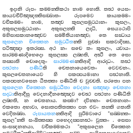
ඉදානි
රූපං
කම‍්මන‍්තිකථා
නාම
හොති
.
තත්‍ථ
යෙසං
කායවචීවිඤ‍්ඤත‍්තිසඞ‍්ඛාතං
රූපමෙව
කායකම‍්මං
වචීකම‍්මං
නාම
,
තඤ‍්ච
කුසලසමුට‍්ඨානං
කුසලං
,
අකුසලසමුට‍්ඨානං
අකුසලන‍්ති
ලද‍්ධි
,
සෙය්‍යථාපි
මහිසාසකානඤ‍්චෙව
සම‍්මිතියානඤ‍්ච
;
තෙ
සන්‍ධාය
කුසලෙන
චිත‍්තෙන
සමුට‍්ඨිත
න‍්ති
පුච‍්ඡා
සකවාදිස‍්ස
,
පටිඤ‍්ඤා
ඉතරස‍්ස
.
අථ
නං
සචෙ
තං
කුසලං
,
ය‍්වායං
සාරම‍්මණාදිභෙදො
කුසලස‍්ස
ලබ‍්භති
,
අත්‍ථි
තෙ
සො
තස‍්සාති
චොදෙතුං
සාරම‍්මණ
න‍්තිආදි
ආරද‍්ධං
.
තත්‍ථ
පත්‍ථනා
පණිධී
ති
චෙතනායෙවෙතං
වෙවචනං
.
කුසලචෙතනායෙව
හි
පකප‍්පයමානා
පත්‍ථනාති
.
පකප‍්පනවසෙන
ඨිතත‍්තා
පණිධීති
ච
වුච‍්චති
.
පරතො
පන
කුසලෙන
චිත‍්තෙන
සමුට‍්ඨිතා
වෙදනා
සඤ‍්ඤා
චෙතනා
සද‍්ධා
තිආදීසු
වෙදනාදීනඤ‍්ඤෙව
චෙත්‍ථ
පත්‍ථනා
පණිධීති
ලබ‍්භති
,
න
චෙතනාය
.
කස‍්මා
?
ද‍්වින‍්නං
චෙතනානං
එකතො
අභාවා
,
සොතපතිතත‍්තා
පන
එවං
තන‍්ති
ගතාති
වෙදිතබ‍්බා
.
රූපායතන
න‍්තිආදි
පුරිමවාරෙ
“
සබ‍්බන‍්තං
කුසල
”
න‍්ති
සංඛිත‍්තස‍්ස
පභෙදදස‍්සනත්‍ථං
වුත‍්තං
.
සෙසා
සංසන්‍දනනයා
,
වචීකම‍්මකථා
“
අකුසලෙන
චිත‍්තෙන