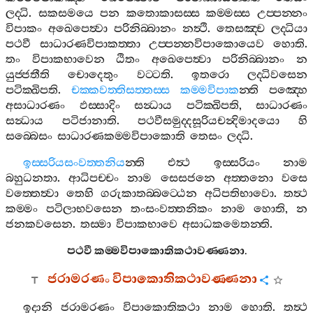
ලද‍්ධි
.
සකසමයෙ
පන
කතොකාසස‍්ස
කම‍්මස‍්ස
උප‍්පන‍්නං
විපාකං
අඛෙපෙත්‍වා
පරිනිබ‍්බානං
නත්‍ථි
.
තෙසඤ‍්ච
ලද‍්ධියා
පථවී
සාධාරණවිපාකත‍්තා
උප‍්පන‍්නවිපාකොයෙව
හොති
.
තං
විපාකභාවෙන
ඨිතං
අඛෙපෙත්‍වා
පරිනිබ‍්බානං
න
යුජ‍්ජතීති
චොදෙතුං
වට‍්ටති
.
ඉතරො
ලද‍්ධිවසෙන
පටික‍්ඛිපති
.
චක‍්කවත‍්තිසත‍්තස‍්ස
කම‍්මවිපාක
න‍්ති
පඤ‍්හෙ
අසාධාරණං
ඵස‍්සාදිං
සන්‍ධාය
පටික‍්ඛිපති
,
සාධාරණං
සන්‍ධාය
පටිජානාති
.
පථවීසමුද‍්දසූරියචන්‍දිමාදයො
හි
සබ‍්බෙසං
සාධාරණකම‍්මවිපාකොති
තෙසං
ලද‍්ධි
.
ඉස‍්සරියසංවත‍්තනිය
න‍්ති
එත්‍ථ
ඉස‍්සරියං
නාම
බහුධනතා
.
ආධිපච‍්චං
නාම
සෙසජනෙ
අත‍්තනො
වසෙ
වත‍්තෙත්‍වා
තෙහි
ගරුකාතබ‍්බට‍්ඨෙන
අධිපතිභාවො
.
තත්‍ථ
කම‍්මං
පටිලාභවසෙන
තංසංවත‍්තනිකං
නාම
හොති
,
න
ජනකවසෙන
.
තස‍්මා
විපාකභාවෙ
අසාධකමෙතන‍්ති
.
පථවී
කම‍්මවිපාකොතිකථාවණ‍්ණනා
.
ජරාමරණං
විපාකොතිකථාවණ‍්ණනා
ඉදානි
ජරාමරණං
විපාකොතිකථා
නාම
හොති
.
තත්‍ථ