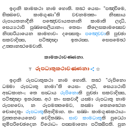
ඉදානි
කාමකථා
නාම
හොති
.
තත්‍ථ
යෙසං
“
පඤ‍්චිමෙ
,
භික‍්ඛවෙ
,
කාමගුණා
”
ති
වචනමත‍්තං
නිස‍්සාය
රූපායතනාදීනි
පඤ‍්චෙවායතනානි
කාමාති
ලද‍්ධි
,
සෙය්‍යථාපි
පුබ‍්බසෙලියානං
;
තෙසං
කිලෙසකාමස‍්සෙව
නිප‍්පරියායෙන
කාමභාවං
දස‍්සෙතුං
පඤ‍්චෙවා
ති
පුච‍්ඡා
සකවාදිස‍්ස
,
පටිඤ‍්ඤා
ඉතරස‍්ස
.
සෙසමෙත්‍ථ
උත‍්තානත්‍ථමෙවාති
.
කාමකථාවණ‍්ණනා
.
රූපධාතුකථාවණ‍්ණනා
ඉදානි
රූපධාතුකථා
නාම
හොති
.
තත්‍ථ
“
රූපිනො
ධම‍්මා
රූපධාතු
නාමා
”
ති
යෙසං
ලද‍්ධි
,
සෙය්‍යථාපි
අන්‍ධකානං
;
තෙ
සන්‍ධාය
රූපිනො
ති
පුච‍්ඡා
සකවාදිස‍්ස
,
පටිඤ‍්ඤා
ඉතරස‍්ස
.
අථ
නං
සකවාදී
යස‍්මා
රූපධාතු
නාම
රූපභවො
,
න
රූපමත‍්තමෙව
,
තස‍්මා
තෙනත්‍ථෙන
චොදෙතුං
රූපධාතූ
තිආදිමාහ
.
තං
සබ‍්බං
කාමගුණකථායං
වුත‍්තනයෙනෙව
වෙදිතබ‍්බං
.
සාව
කාමධාතූ
ති
පුට‍්ඨො
භූමිපරිච‍්ඡෙදෙන
විරොධං
පස‍්සමානො
පටික‍්ඛිපති
.
පුන