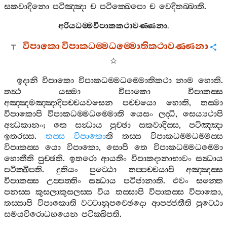
සකවාදිනො
පටිඤ‍්ඤා
ච
පටික‍්ඛෙපො
ච
වෙදිතබ‍්බාති
.
අරියධම‍්මවිපාකකථාවණ‍්ණනා
.
විපාකො
විපාකධම‍්මධම‍්මොතිකථාවණ‍්ණනා
ඉදානි
විපාකො
විපාකධම‍්මධම‍්මොතිකථා
නාම
හොති
.
තත්‍ථ
යස‍්මා
විපාකො
විපාකස‍්ස
අඤ‍්ඤමඤ‍්ඤාදිපච‍්චයවසෙන
පච‍්චයො
හොති
,
තස‍්මා
විපාකොපි
විපාකධම‍්මධම‍්මොති
යෙසං
ලද‍්ධි
,
සෙය්‍යථාපි
අන්‍ධකානං
;
තෙ
සන්‍ධාය
පුච‍්ඡා
සකවාදිස‍්ස
,
පටිඤ‍්ඤා
ඉතරස‍්ස
.
තස‍්ස
විපාකො
ති
තස‍්ස
විපාකධම‍්මධම‍්මස‍්ස
විපාකස‍්ස
යො
විපාකො
,
සොපි
තෙ
විපාකධම‍්මධම‍්මො
හොතීති
පුච‍්ඡති
.
ඉතරො
ආයතිං
විපාකදානාභාවං
සන්‍ධාය
පටික‍්ඛිපති
.
දුතියං
පුට‍්ඨො
තප‍්පච‍්චයාපි
අඤ‍්ඤස‍්ස
විපාකස‍්ස
උප‍්පත‍්තිං
සන්‍ධාය
පටිජානාති
.
එවං
සන‍්තෙ
පනස‍්ස
කුසලාකුසලස‍්ස
විය
තස‍්සාපි
විපාකස‍්ස
විපාකො
,
තස‍්සාපි
විපාකොති
වට‍්ටානුපච‍්ඡෙදො
ආපජ‍්ජතීති
පුට‍්ඨො
සමයවිරොධභයෙන
පටික‍්ඛිපති
.