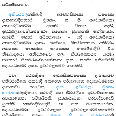
පටික‍්ඛිපතෙව
.
අනිට‍්ඨඵල
න‍්තිආදි
අචෙතසිකස‍්ස
ධම‍්මස‍්ස
දානභාවදීපනත්‍ථං
වුත‍්තං
.
න
හි
අචෙතසිකො
අන‍්නාදිධම‍්මො
ආයතිං
විපාකං
දෙති
,
ඉට‍්ඨඵලභාවනියමනත්‍ථං
පනෙතං
වුත‍්තන‍්ති
වෙදිතබ‍්බං
.
අයම‍්පි
හෙත්‍ථ
අධිප‍්පායො
–
යදි
අචෙතසිකො
අන‍්නාදිධම‍්මො
දානං
භවෙය්‍ය
,
හිතචිත‍්තෙන
අනිට‍්ඨං
අකන‍්තං
භෙසජ‍්ජං
දෙන‍්තස‍්ස
නිම‍්බබීජාදීහි
විය
නිම‍්බාදයො
අනිට‍්ඨමෙව
ඵලං
නිබ‍්බත‍්තෙය්‍ය
.
යස‍්මා
පනෙත්‍ථ
හිතඵරණචාගචෙතනා
දානං
,
තස‍්මා
අනිට‍්ඨෙපි
දෙය්‍යධම‍්මෙ
දානං
ඉට‍්ඨඵලමෙව
හොතීති
.
එවං
පරවාදිනා
චෙතසිකධම‍්මස‍්ස
දානභාවෙ
පතිට‍්ඨාපිතෙ
සකවාදී
ඉතරෙන
පරියායෙන
දෙය්‍යධම‍්මස‍්ස
දානභාවං
සාධෙතුං
දානං
ඉට‍්ඨඵලං
වුත‍්තං
භගවතා
තිආදිමාහ
.
පරවාදී
පන
චීවරාදීනං
ඉට‍්ඨවිපාකතං
අපස‍්සන‍්තො
පටික‍්ඛිපති
.
සුත‍්තසාධනං
පරවාදීවාදෙපි
යුජ‍්ජති
සකවාදීවාදෙපි
,
න
පන
එකෙනත්‍ථෙන
.
දෙය්‍යධම‍්මො
ඉට‍්ඨඵලොති
ඉට‍්ඨඵලභාවමත‍්තමෙව
පටික‍්ඛිත‍්තං
.
තස‍්මා
තෙන
හි
න
වත‍්තබ‍්බ
න‍්ති