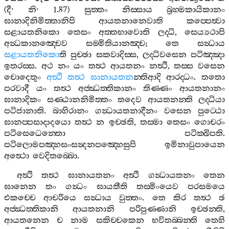
(
දී
·
නි
· 1.87)
සුත‍්තං
නිස‍්සාය
බ්‍රහ‍්මකායිකානං
ඝානාදිනිමිත‍්තානිපි
ආයතනානෙවාති
කප‍්පෙත්‍වා
සළායතනිකො
තෙසං
අත‍්තභාවොති
ලද‍්ධි
,
සෙය්‍යථාපි
අන්‍ධකානඤ‍්චෙව
සම‍්මිතියානඤ‍්ච
;
තෙ
සන්‍ධාය
සළායතනිකො
ති
පුච‍්ඡා
සකවාදිස‍්ස
,
ලද‍්ධිවසෙන
පටිඤ‍්ඤා
ඉතරස‍්ස
.
අථ
නං
යං
තත්‍ථ
ආයතනං
නත්‍ථි
,
තස‍්ස
වසෙන
චොදෙතුං
අත්‍ථි
තත්‍ථ
ඝානායතන
න‍්තිආදි
ආරද‍්ධං
.
තතො
පරවාදී
යං
තත්‍ථ
අජ‍්ඣත‍්තිකානං
තිණ‍්ණං
ආයතනානං
ඝානාදිකං
සණ‍්ඨානනිමිත‍්තං
තදෙව
ආයතනන‍්ති
ලද‍්ධියා
පටිජානාති
.
බාහිරානං
ගන්‍ධායතනාදීනං
වසෙන
පුට‍්ඨො
ඝානප‍්පසාදාදයො
තත්‍ථ
න
ඉච‍්ඡති
,
තස‍්මා
තෙසං
ගොචරං
පටිසෙධෙන‍්තො
පටික‍්ඛිපති
.
පටිලොමපඤ‍්හසංසන්‍දනපඤ‍්හෙසුපි
ඉමිනාවුපායෙන
අත්‍ථො
වෙදිතබ‍්බො
.
අත්‍ථි
තත්‍ථ
ඝානායතනං
අත්‍ථි
ගන්‍ධායතනං
තෙන
ඝානෙන
තං
ගන්‍ධං
ඝායතීති
තස‍්මිංයෙව
පරසමයෙ
එකච‍්චෙ
ආචරියෙ
සන්‍ධාය
වුත‍්තං
.
තෙ
කිර
තත්‍ථ
ඡ
අජ‍්ඣත‍්තිකානි
ආයතනානි
පරිපුණ‍්ණානි
ඉච‍්ඡන‍්ති
,
ආයතනෙන
ච
නාම
සකිච‍්චකෙන
භවිතබ‍්බන‍්ති
තෙහි