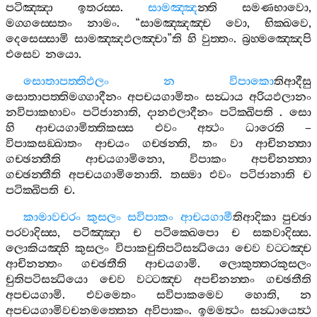
පටිඤ‍්ඤා
ඉතරස‍්ස
.
සාමඤ‍්ඤ
න‍්ති
සමණභාවො
,
මග‍්ගස‍්සෙතං
නාමං
. “
සාමඤ‍්ඤඤ‍්ච
වො
,
භික‍්ඛවෙ
,
දෙසෙස‍්සාමි
සාමඤ‍්ඤඵලඤ‍්චා
”
ති
හි
වුත‍්තං
.
බ්‍රහ‍්මඤ‍්ඤෙපි
එසෙව
නයො
.
සොතාපත‍්තිඵලං
න
විපාකො
තිආදීසු
සොතාපත‍්තිමග‍්ගාදීනං
අපචයගාමිතං
සන්‍ධාය
අරියඵලානං
නවිපාකභාවං
පටිජානාති
,
දානඵලාදීනං
පටික‍්ඛිපති
.
සො
හි
ආචයගාමිත‍්තිකස‍්ස
එවං
අත්‍ථං
ධාරෙති
–
විපාකසඞ‍්ඛාතං
ආචයං
ගච‍්ඡන‍්ති
,
තං
වා
ආචිනන‍්තා
ගච‍්ඡන‍්තීති
ආචයගාමිනො
,
විපාකං
අපචිනන‍්තා
ගච‍්ඡන‍්තීති
අපචයගාමිනොති
.
තස‍්මා
එවං
පටිජානාති
ච
පටික‍්ඛිපති
ච
.
කාමාවචරං
කුසලං
සවිපාකං
ආචයගාමී
තිආදිකා
පුච‍්ඡා
පරවාදිස‍්ස
,
පටිඤ‍්ඤා
ච
පටික‍්ඛෙපො
ච
සකවාදිස‍්ස
.
ලොකියඤ‍්හි
කුසලං
විපාකචුතිපටිසන්‍ධියො
චෙව
වට‍්ටඤ‍්ච
ආචිනන‍්තං
ගච‍්ඡතීති
ආචයගාමි
.
ලොකුත‍්තරකුසලං
චුතිපටිසන්‍ධියො
චෙව
වට‍්ටඤ‍්ච
අපචිනන‍්තං
ගච‍්ඡතීති
අපචයගාමි
.
එවමෙතං
සවිපාකමෙව
හොති
,
න
අපචයගාමිවචනමත‍්තෙන
අවිපාකං
.
ඉමමත්‍ථං
සන්‍ධායෙත්‍ථ