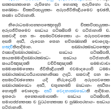
සත‍්තසන‍්තානෙ
රූපිනො
වා
හොන‍්තු
අරූපිනො
වා
,
සබ‍්බෙසං
චිත‍්තවිප‍්පයුත‍්තං
අරූපජීවිතින්‍ද්‍රියමෙව
ඉච‍්ඡති
,
තස‍්මා
පටිජානාති
.
නිරොධසමාපන‍්නපඤ‍්හෙසුපි
චිත‍්තවිප‍්පයුත‍්තං
අරූපජීවිතමෙව
සන්‍ධාය
පටික‍්ඛිපති
ච
පටිජානාති
ච
.
සකවාදී
පන
තං
අසම‍්පටිච‍්ඡන‍්තො
යං
අරූපපවත‍්තෙ
අසති
අත්‍ථි
,
රූපෙන
තෙන
භවිතබ‍්බන‍්ති
චොදෙතුං
හඤ‍්චී
තිආදිමාහ
.
සඞ‍්ඛාරක‍්ඛන්‍ධපඤ‍්හෙ
ඵස‍්සාදිසඞ‍්ඛාරක‍්ඛන්‍ධං
සන්‍ධාය
පටික‍්ඛිපති
,
කායකම‍්මාදිසඞ‍්ඛාරක‍්ඛන්‍ධං
සන්‍ධාය
පටිජානාති
.
කායවිඤ‍්ඤත‍්ති
වචීවිඤ‍්ඤත‍්ති
සම‍්මාවාචා
සම‍්මාකම‍්මන‍්තො
ජීවිතින්‍ද්‍රියන‍්ති
එවමාදයොපි
ධම‍්මා
සඞ‍්ඛාරක‍්ඛන්‍ධපරියාපන‍්නාතිස‍්ස
ලද‍්ධි
.
සකවාදී
පන
තං
අසම‍්පටිච‍්ඡන‍්තො
යදි
නිරුද‍්ධෙපි
අරූපපවත‍්තෙ
සඞ‍්ඛාරක‍්ඛන්‍ධො
අත්‍ථි
,
චතුන‍්නම‍්පි
ඛන්‍ධානං
අත්‍ථිතා
හොතූති
චොදෙතුං
අත්‍ථි
වෙදනාක‍්ඛන්‍ධො
ති
ආදිමාහ
.
ඉතරො
අන‍්තොසමාපත‍්තිං
සන්‍ධාය
පටික‍්ඛිපති
,
සමාපජ‍්ජන‍්තස‍්ස
ච
වුට‍්ඨහන‍්තස‍්ස
ච
පුබ‍්බාපරභාගං
සන්‍ධාය
පටිජානාති
.