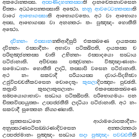
අකරොන‍්තස‍්ස
.
අප‍්පණිදහන‍්තස‍්සා
ති
දානචෙතනාවසෙන
චිත‍්තං
අට‍්ඨපෙන‍්තස‍්සාති
අත්‍ථො
.
නනු
ආවට‍්ටෙන‍්තස‍්සා
ති
වාරෙ
ආභොගස‍්සා
ති
ආභොගවතො
.
අථ
වා
ආභොගා
අස‍්ස
,
ආභොගස‍්ස
වා
අනන‍්තරං
තං
පුඤ‍්ඤං
හොතීති
අත්‍ථො
.
ද‍්වින‍්නං
ඵස‍්සාන
න‍්තිආදීසුපි
එකක‍්ඛණෙ
දායකස‍්ස
ද‍්වින‍්නං
ඵස‍්සාදීනං
අභාවා
පටික‍්ඛිපති
,
දායකස‍්ස
ච
පරිභුඤ‍්ජන‍්තස‍්ස
චාති
උභින‍්නං
ඵස‍්සාදයො
සන්‍ධාය
පටිජානාති
.
අපිචස‍්ස
පඤ‍්චන‍්නං
විඤ‍්ඤාණානං
සමොධානං
හොතීති
ලද‍්ධි
,
තස‍්සාපි
වසෙන
පටිජානාති
.
අථ
නං
සකවාදී
පරියායස‍්ස
ද‍්වාරංපිදහිත්‍වා
උජුවිපච‍්චනීකවසෙන
චොදෙතුං
කුසලා
දිපඤ‍්හං
පුච‍්ඡති
.
තත්‍රාපි
කුසලාකුසලානං
එකස‍්සෙකක‍්ඛණෙ
සම‍්පයොගාභාවං
සන්‍ධාය
පටික‍්ඛිපති
.
පරිභොගමයං
පන
චිත‍්තවිප‍්පයුත‍්තං
උප‍්පජ‍්ජතීති
ලද‍්ධියා
පටිජානාති
.
අථ
නං
සකවාදී
සුත‍්තෙන
නිග‍්ගණ‍්හාති
.
සුත‍්තසාධනෙ
ආරාමරොපකාදීනං
අනුස‍්සරණපටිසඞ‍්ඛරණාදිවසෙන
අන‍්තරන‍්තරා
උප‍්පජ‍්ජමානං
පුඤ‍්ඤං
සන්‍ධාය
සදා
පුඤ‍්ඤං
පවඩ‍්ඪතී
ති