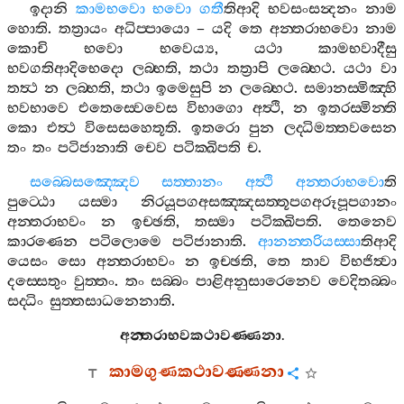
ඉදානි
කාමභවො
භවො
ගතී
තිආදි
භවසංසන්‍දනං
නාම
හොති
.
තත්‍රායං
අධිප‍්පායො
–
යදි
තෙ
අන‍්තරාභවො
නාම
කොචි
භවො
භවෙය්‍ය
,
යථා
කාමභවාදීසු
භවගතිආදිභෙදො
ලබ‍්භති
,
තථා
තත්‍රාපි
ලබ‍්භෙථ
.
යථා
වා
තත්‍ථ
න
ලබ‍්භති
,
තථා
ඉමෙසුපි
න
ලබ‍්භෙථ
.
සමානස‍්මිඤ‍්හි
භවභාවෙ
එතෙස‍්වෙවෙස
විභාගො
අත්‍ථි
,
න
ඉතරස‍්මින‍්ති
කො
එත්‍ථ
විසෙසහෙතූති
.
ඉතරො
පුන
ලද‍්ධිමත‍්තවසෙන
තං
තං
පටිජානාති
චෙව
පටික‍්ඛිපති
ච
.
සබ‍්බෙසඤ‍්ඤෙව
සත‍්තානං
අත්‍ථි
අන‍්තරාභවො
ති
පුට‍්ඨො
යස‍්මා
නිරයූපගඅසඤ‍්ඤසත‍්තූපගඅරූපූපගානං
අන‍්තරාභවං
න
ඉච‍්ඡති
,
තස‍්මා
පටික‍්ඛිපති
.
තෙනෙව
කාරණෙන
පටිලොමෙ
පටිජානාති
.
ආනන‍්තරියස‍්සා
තිආදි
යෙසං
සො
අන‍්තරාභවං
න
ඉච‍්ඡති
,
තෙ
තාව
විභජිත්‍වා
දස‍්සෙතුං
වුත‍්තං
.
තං
සබ‍්බං
පාළිඅනුසාරෙනෙව
වෙදිතබ‍්බං
සද‍්ධිං
සුත‍්තසාධනෙනාති
.
අන‍්තරාභවකථාවණ‍්ණනා
.
කාමගුණකථාවණ‍්ණනා