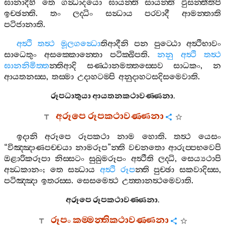
ඝානාදීහි
තෙ
ගන්‍ධාදයො
ඝායන‍්ති
සායන‍්ති
ඵුසන‍්තීතිපි
ඉච‍්ඡන‍්ති
.
තං
ලද‍්ධිං
සන්‍ධාය
පරවාදී
ආමන‍්තාති
පටිජානාති
.
අත්‍ථි
තත්‍ථ
මූලගන්‍ධො
තිආදීනි
පන
පුට‍්ඨො
අත්‍ථිභාවං
සාධෙතුං
අසක‍්කොන‍්තො
පටික‍්ඛිපති
.
නනු
අත්‍ථි
තත්‍ථ
ඝානනිමිත‍්ත
න‍්තිආදි
සණ‍්ඨානමත‍්තස‍්සෙව
සාධකං
,
න
ආයතනස‍්ස
,
තස‍්මා
උදාහටම‍්පි
අනුදාහටසදිසමෙවාති
.
රූපධාතුයා
ආයතනකථාවණ‍්ණනා
.
අරූපෙ
රූපකථාවණ‍්ණනා
ඉදානි
අරූපෙ
රූපකථා
නාම
හොති
.
තත්‍ථ
යෙසං
“
විඤ‍්ඤාණපච‍්චයා
නාමරූප
”
න‍්ති
වචනතො
ආරුප‍්පභවෙපි
ඔළාරිකරූපා
නිස‍්සටං
සුඛුමරූපං
අත්‍ථීති
ලද‍්ධි
,
සෙය්‍යථාපි
අන්‍ධකානං
;
තෙ
සන්‍ධාය
අත්‍ථි
රූප
න‍්ති
පුච‍්ඡා
සකවාදිස‍්ස
,
පටිඤ‍්ඤා
ඉතරස‍්ස
.
සෙසමෙත්‍ථ
උත‍්තානත්‍ථමෙවාති
.
අරූපෙ
රූපකථාවණ‍්ණනා
.
රූපං
කම‍්මන‍්තිකථාවණ‍්ණනා