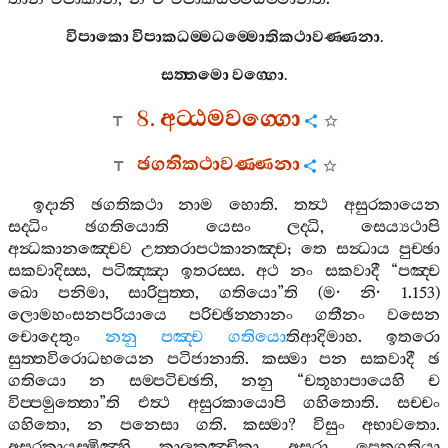
විපාකො
විපාකධම‍්මධම‍්මොතිකථාවණ‍්ණනා
.
සත‍්තමො
වග‍්ගො
.
8.
අට‍්ඨමවග‍්ගො
ඡගතිකථාවණ‍්ණනා
ඉදානි
ඡගතිකථා
නාම
හොති
.
තත්‍ථ
අසුරකායෙන
සද‍්ධිං
ඡගතියොති
යෙසං
ලද‍්ධි
,
සෙය්‍යථාපි
අන්‍ධකානඤ‍්චෙව
උත‍්තරාපථකානඤ‍්ච
;
තෙ
සන්‍ධාය
පුච‍්ඡා
සකවාදිස‍්ස
,
පටිඤ‍්ඤා
ඉතරස‍්ස
.
අථ
නං
සකවාදී
“
පඤ‍්ච
ඛො
පනිමා
,
සාරිපුත‍්ත
,
ගතියො
”
ති
(
ම
·
නි
· 1.153)
ලොමහංසනපරියායෙ
පරිච‍්ඡින‍්නානං
ගතීනං
වසෙන
චොදෙතුං
නනු
පඤ‍්ච
ගතියො
තිආදිමාහ
.
ඉතරො
සුත‍්තවිරොධභයෙන
පටිජානාති
.
කස‍්මා
පන
සකවාදී
ඡ
ගතියො
න
සම‍්පටිච‍්ඡති
,
නනු
“
චතූහාපායෙහි
ච
විප‍්පමුත‍්තො
”
ති
එත්‍ථ
අසුරකායොපි
ගහිතොති
.
සච‍්චං
ගහිතො
,
න
පනෙසා
ගති
.
කස‍්මා
?
විසුං
අභාවතො
.
අසුරකායස‍්මිඤ‍්හි
කාලකඤ‍්චිකා
අසුරා
පෙතගතියා