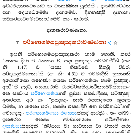
ඉට‍්ඨඵලභාවෙනෙව
න
වත‍්තබ‍්බතා
යුජ‍්ජති
.
දාතබ‍්බට‍්ඨෙන
පන
දෙය්‍යධම‍්මො
දානමෙව
.
දින‍්නඤ‍්හි
දානානං
සඞ‍්කරභාවමොචනත්‍ථමෙව
අයං
කථාති
.
දානකථාවණ‍්ණනා
.
පරිභොගමයපුඤ‍්ඤකථාවණ‍්ණනා
ඉදානි
පරිභොගමයපුඤ‍්ඤකථා
නාම
හොති
.
තත්‍ථ
“
තෙසං
දිවා
ච
රත‍්තො
ච
,
සදා
පුඤ‍්ඤං
පවඩ‍්ඪතී
”
ති
(
සං
·
නි
· 1.47)
ච
“
යස‍්ස
භික‍්ඛවෙ
,
භික‍්ඛු
චීවරං
පරිභුඤ‍්ජමානො
”
ති
(
අ
·
නි
· 4.51)
ච
එවමාදීනි
සුත‍්තානි
අයොනිසො
ගහෙත්‍වා
යෙසං
පරිභොගමයං
නාම
පුඤ‍්ඤං
අත්‍ථී
”
ති
ලද‍්ධි
,
සෙය්‍යථාපි
රාජගිරිකසිද‍්ධත්‍ථිකසම‍්මිතියානං
;
තෙ
සන්‍ධාය
පරිභොගමය
න‍්ති
පුච‍්ඡා
සකවාදිස‍්ස
,
පටිඤ‍්ඤා
ඉතරස‍්ස
.
අථ
නං
“
පුඤ‍්ඤං
නාම
ඵස‍්සාදයො
කුසලා
ධම‍්මා
,
න
තතො
පරං
,
තස‍්මා
ඵස‍්සාදීහි
තෙ
වඩ‍්ඪිතබ‍්බ
”
න‍්ති
චොදෙතුං
පරිභොගමයො
ඵස‍්සො
තිආදි
ආරද‍්ධං
.
තං
සබ‍්බං
ඉතරෙන
තෙසං
අවඩ‍්ඪනතො
පටික‍්ඛිත‍්තං
.
ලතාවියා
තිආදීනි
“
කිරියාය
වා
භාවනාය
වා
විනාපි
යථා
ලතාදීනි
සයමෙව
වඩ‍්ඪන‍්ති
,
කිං
තෙ
එවං
වඩ‍්ඪන‍්තී
”
ති