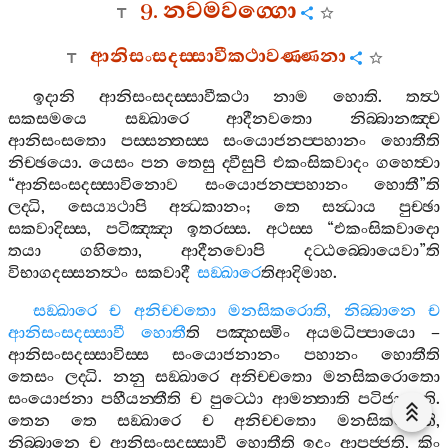
9.
නවමවග‍්ගො
ආනිසංසදස‍්සාවීකථාවණ‍්ණනා
ඉදානි
ආනිසංසදස‍්සාවීකථා
නාම
හොති
.
තත්‍ථ
සකසමයෙ
සඞ‍්ඛාරෙ
ආදීනවතො
නිබ‍්බානඤ‍්ච
ආනිසංසතො
පස‍්සන‍්තස‍්ස
සංයොජනප‍්පහානං
හොතීති
නිච‍්ඡයො
.
යෙසං
පන
තෙසු
ද‍්වීසුපි
එකංසිකවාදං
ගහෙත්‍වා
“
ආනිසංසදස‍්සාවිනොව
සංයොජනප‍්පහානං
හොතී
”
ති
ලද‍්ධි
,
සෙය්‍යථාපි
අන්‍ධකානං
;
තෙ
සන්‍ධාය
පුච‍්ඡා
සකවාදිස‍්ස
,
පටිඤ‍්ඤා
ඉතරස‍්ස
.
අථස‍්ස
“
එකංසිකවාදො
තයා
ගහිතො
,
ආදීනවොපි
දට‍්ඨබ‍්බොයෙවා
”
ති
විභාගදස‍්සනත්‍ථං
සකවාදී
සඞ‍්ඛාරෙ
තිආදිමාහ
.
සඞ‍්ඛාරෙ
ච
අනිච‍්චතො
මනසිකරොති
,
නිබ‍්බානෙ
ච
ආනිසංසදස‍්සාවී
හොතී
ති
පඤ‍්හස‍්මිං
අයමධිප‍්පායො
–
ආනිසංසදස‍්සාවිස‍්ස
සංයොජනානං
පහානං
හොතීති
තෙසං
ලද‍්ධි
.
නනු
සඞ‍්ඛාරෙ
අනිච‍්චතො
මනසිකරොතො
සංයොජනා
පහීයන‍්තීති
ච
පුට‍්ඨො
ආමන‍්තාති
පටිජානාති
.
තෙන
තෙ
සඞ‍්ඛාරෙ
ච
අනිච‍්චතො
මනසිකරොති
,
නිබ‍්බානෙ
ච
ආනිසංසදස‍්සාවී
හොතීති
ඉදං
ආපජ‍්ජති
,
කිං