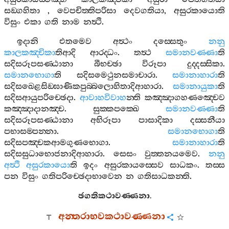
සඞ‍්ගහිතා
,
වෙපචිත‍්තිපරිසා
දෙවගතියා
,
අසුරකායොති
විසුං
එකා
ගති
නාම
නත්‍ථි
.
ඉදානි
එතමෙව
අත්‍ථං
දස‍්සෙතුං
නනු
කාලකඤ‍්චිකා
තිආදි
ආරද‍්ධං
.
තත්‍ථ
සමානවණ‍්ණා
ති
සදිසරූපසණ‍්ඨානා
බීභච‍්ඡා
විරූපා
දුද‍්දස‍්සිකා
.
සමානභොගා
ති
සදිසමෙථුනසමාචාරා
.
සමානාහාරා
ති
සදිසඛෙළසිඞ‍්ඝාණිකපුබ‍්බලොහිතාදිආහාරා
.
සමානායුකා
ති
සදිසආයුපරිච‍්ඡෙදා
.
ආවාහවිවාහ
න‍්ති
කඤ‍්ඤාගහණඤ‍්චෙව
කඤ‍්ඤාදානඤ‍්ච
.
සුක‍්කපක‍්ඛෙ
සමානවණ‍්ණා
ති
සදිසරූපසණ‍්ඨානා
අභිරූපා
පාසාදිකා
දස‍්සනීයා
පභාසම‍්පන‍්නා
.
සමානභොගා
ති
සදිසපඤ‍්චකආමගුණභොගා
.
සමානාහාරා
ති
සදිසසුධාභොජනාදිආහාරා
.
සෙසං
වුත‍්තනයමෙව
.
නනු
අත්‍ථි
අසුරකායො
ති
ඉදං
අසුරකායස‍්සෙව
සාධකං
.
තස‍්ස
පන
විසුං
ගතිපරිච‍්ඡෙදාභාවෙන
න
ගතිසාධකන‍්ති
.
ඡගතිකථාවණ‍්ණනා
.
අන‍්තරාභවකථාවණ‍්ණනා