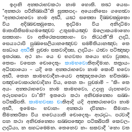
ඉදානි
අන‍්තරාභවකථා
නාම
හොති
.
තත්‍ථ
යෙසං
“
අන‍්තරා
පරිනිබ‍්බායී
”
ති
සුත‍්තපදං
අයොනිසො
ගහෙත්‍වා
“
අන‍්තරාභවො
නාම
අත්‍ථි
,
යත්‍ථ
සත‍්තො
දිබ‍්බචක‍්ඛුකො
විය
අදිබ‍්බචක‍්ඛුකො
,
ඉද‍්ධිමා
විය
අනිද‍්ධිමා
මාතාපිතිසමාගමඤ‍්චෙව
උතුසමයඤ‍්ච
ඔලොකයමානො
සත‍්තාහං
වා
අතිරෙකසත‍්තාහං
වා
තිට‍්ඨතී
”
ති
ලද‍්ධි
,
සෙය්‍යථාපි
පුබ‍්බසෙලියානඤ‍්චෙව
සම‍්මිතියානඤ‍්ච
;
තෙ
සන්‍ධාය
අත්‍ථී
ති
පුච‍්ඡා
සකවාදිස‍්ස
,
ලද‍්ධියං
ඨත්‍වා
පටිඤ‍්ඤා
ඉතරස‍්ස
.
අථ
නං
යෙ
ච
භගවතා
තයො
භවා
වුත‍්තා
,
තෙසං
වසෙන
චොදෙතුං
කාමභවො
තිආදිමාහ
.
තත්‍රායං
අධිප‍්පායො
–
යදි
තෙ
අන‍්තරාභවො
නාම
කොචි
භවො
අත්‍ථි
,
තෙන
කාමභවාදීනංයෙව
අඤ‍්ඤතරෙන
භවිතබ‍්බං
පඤ‍්චවොකාරභවාදිනා
විය
,
තෙන
තං
පුච‍්ඡාමි
– “
කිං
තෙ
අයං
අන‍්තරාභවො
නාම
කාමභවො
,
උදාහු
රූපභවො
අරූපභවො
වා
”
ති
?
ඉතරො
තථා
අනිච‍්ඡන‍්තො
සබ‍්බං
පටික‍්ඛිපති
.
කාමභවස‍්ස
චා
තිආදි
යදි
අන‍්තරාභවො
නාම
අත්‍ථි
,
ඉමෙසං
භවානං
අන‍්තරා
ද‍්වින‍්නං
සීමානං
සීමන‍්තරිකා
විය
භවෙය්‍යාති
චොදෙතුං
ආරද‍්ධං
.
පරවාදී
පන
තථා
අනිච‍්ඡන‍්තො
සබ‍්බපඤ‍්හෙ
පටික‍්ඛිපති
කෙවලං
ලද‍්ධියා
,
න
සහධම‍්මෙන
.
තෙනෙව
නං
සකවාදී
‘
නො
වත