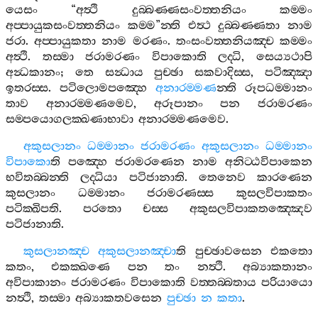
යෙසං
“
අත්‍ථි
දුබ‍්බණ‍්ණසංවත‍්තනියං
කම‍්මං
අප‍්පායුකසංවත‍්තනියං
කම‍්ම
”
න‍්ති
එත්‍ථ
දුබ‍්බණ‍්ණතා
නාම
ජරා
.
අප‍්පායුකතා
නාම
මරණං
.
තංසංවත‍්තනියඤ‍්ච
කම‍්මං
අත්‍ථි
.
තස‍්මා
ජරාමරණං
විපාකොති
ලද‍්ධි
,
සෙය්‍යථාපි
අන්‍ධකානං
;
තෙ
සන්‍ධාය
පුච‍්ඡා
සකවාදිස‍්ස
,
පටිඤ‍්ඤා
ඉතරස‍්ස
.
පටිලොමපඤ‍්හෙ
අනාරම‍්මණ
න‍්ති
රූපධම‍්මානං
තාව
අනාරම‍්මණමෙව
,
අරූපානං
පන
ජරාමරණං
සම‍්පයොගලක‍්ඛණාභාවා
අනාරම‍්මණමෙව
.
අකුසලානං
ධම‍්මානං
ජරාමරණං
අකුසලානං
ධම‍්මානං
විපාකො
ති
පඤ‍්හෙ
ජරාමරණෙන
නාම
අනිට‍්ඨවිපාකෙන
භවිතබ‍්බන‍්ති
ලද‍්ධියා
පටිජානාති
.
තෙනෙව
කාරණෙන
කුසලානං
ධම‍්මානං
ජරාමරණස‍්ස
කුසලවිපාකතං
පටික‍්ඛිපති
.
පරතො
චස‍්ස
අකුසලවිපාකතඤ‍්ඤෙව
පටිජානාති
.
කුසලානඤ‍්ච
අකුසලානඤ‍්චා
ති
පුච‍්ඡාවසෙන
එකතො
කතං
,
එකක‍්ඛණෙ
පන
තං
නත්‍ථි
.
අබ්‍යාකතානං
අවිපාකානං
ජරාමරණං
විපාකොති
වත‍්තබ‍්බතාය
පරියායො
නත්‍ථි
,
තස‍්මා
අබ්‍යාකතවසෙන
පුච‍්ඡා
න
කතා
.