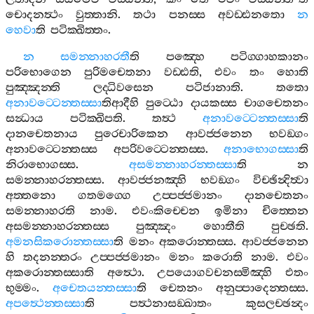
චොදනත්‍ථං
වුත‍්තානි
.
තථා
පනස‍්ස
අවඩ‍්ඪනතො
න
හෙවා
ති
පටික‍්ඛිත‍්තං
.
න
සමන‍්නාහරතී
ති
පඤ‍්හෙ
පටිග‍්ගාහකානං
පරිභොගෙන
පුරිමචෙතනා
වඩ‍්ඪති
,
එවං
තං
හොති
පුඤ‍්ඤන‍්ති
ලද‍්ධිවසෙන
පටිජානාති
.
තතො
අනාවට‍්ටෙන‍්තස‍්සා
තිආදීහි
පුට‍්ඨො
දායකස‍්ස
චාගචෙතනං
සන්‍ධාය
පටික‍්ඛිපති
.
තත්‍ථ
අනාවට‍්ටෙන‍්තස‍්සා
ති
දානචෙතනාය
පුරෙචාරිකෙන
ආවජ‍්ජනෙන
භවඞ‍්ගං
අනාවට‍්ටෙන‍්තස‍්ස
අපරිවට‍්ටෙන‍්තස‍්ස
.
අනාභොගස‍්සා
ති
නිරාභොගස‍්ස
.
අසමන‍්නාහරන‍්තස‍්සා
ති
න
සමන‍්නාහරන‍්තස‍්ස
.
ආවජ‍්ජනඤ‍්හි
භවඞ‍්ගං
විච‍්ඡින්‍දිත්‍වා
අත‍්තනො
ගතමග‍්ගෙ
උප‍්පජ‍්ජමානං
දානචෙතනං
සමන‍්නාහරති
නාම
.
එවංකිච‍්චෙන
ඉමිනා
චිත‍්තෙන
අසමන‍්නාහරන‍්තස‍්ස
පුඤ‍්ඤං
හොතීති
පුච‍්ඡති
.
අමනසිකරොන‍්තස‍්සා
ති
මනං
අකරොන‍්තස‍්ස
.
ආවජ‍්ජනෙන
හි
තදනන‍්තරං
උප‍්පජ‍්ජමානං
මනං
කරොති
නාම
.
එවං
අකරොන‍්තස‍්සාති
අත්‍ථො
.
උපයොගවචනස‍්මිඤ‍්හි
එතං
භුම‍්මං
.
අචෙතයන‍්තස‍්සා
ති
චෙතනං
අනුප‍්පාදෙන‍්තස‍්ස
.
අපත්‍ථෙන‍්තස‍්සා
ති
පත්‍ථනාසඞ‍්ඛාතං
කුසලච‍්ඡන්‍දං