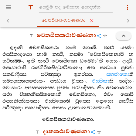
චෙතසිකකථාවණ‍්ණනා
චෙතසිකකථාවණ‍්ණනා
ඉදානි
චෙතසිකකථා
නාම
හොති
.
තත්‍ථ
යස‍්මා
ඵස‍්සිකාදයො
නාම
නත්‍ථි
,
තස‍්මා
“
චෙතසිකෙනාපි
න
භවිතබ‍්බං
,
ඉති
නත්‍ථි
චෙතසිකො
ධම‍්මො
”
ති
යෙසං
ලද‍්ධි
,
සෙය්‍යථාපි
රාජගිරිකසිද‍්ධත්‍ථිකානං
;
තෙ
සන්‍ධාය
පුච‍්ඡා
සකවාදිස‍්ස
,
පටිඤ‍්ඤා
ඉතරස‍්ස
.
සහජාතො
ති
සම‍්පයුත‍්තසහජාතං
සන්‍ධාය
වුත‍්තං
.
ඵස‍්සිකා
ති
තාදිසං
වොහාරං
අපස‍්සන‍්තස‍්ස
පුච‍්ඡා
පරවාදිස‍්ස
.
කිං
වොහාරෙන
,
යථා
චිත‍්තනිස‍්සිතකොති
චෙතසිකො
,
එවං
සොපි
ඵස‍්සනිස‍්සිතත‍්තා
ඵස‍්සිකොති
වුත‍්තෙ
දොසො
නත්‍ථීති
පටිඤ‍්ඤා
සකවාදිස‍්ස
.
සෙසං
උත‍්තානත්‍ථමෙවාති
.
චෙතසිකකථාවණ‍්ණනා
.
දානකථාවණ‍්ණනා