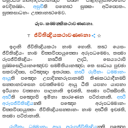
සමුට‍්ඨිත
”
න‍්තිආදිවිධානඤ‍්ච
සබ‍්බං
පාළිඅනුසාරෙනෙව
වෙදිතබ‍්බං
.
අසුචී
ති
පනෙත්‍ථ
සුක‍්කං
අධිප‍්පෙතං
.
සුත‍්තසාධනං
උත‍්තානත්‍ථමෙව
.
රූපං
කම‍්මන‍්තිකථාවණ‍්ණනා
.
ජීවිතින්‍ද්‍රියකථාවණ‍්ණනා
ඉදානි
ජීවිතින්‍ද්‍රියකථා
නාම
හොති
.
තත්‍ථ
යෙසං
ජීවිතින්‍ද්‍රියං
නාම
චිත‍්තවිප‍්පයුත‍්තො
අරූපධම‍්මො
,
තස‍්මා
රූපජීවිතින්‍ද්‍රියං
නත්‍ථීති
ලද‍්ධි
,
සෙය්‍යථාපි
පුබ‍්බසෙලියානඤ‍්චෙව
සම‍්මිතියානඤ‍්ච
;
තෙ
සන්‍ධාය
පුච‍්ඡා
සකවාදිස‍්ස
,
පටිඤ‍්ඤා
ඉතරස‍්ස
.
නත්‍ථි
රූපීනං
ධම‍්මානං
ආයූ
ති
පඤ‍්හෙ
උපාදින‍්නරූපානම‍්පි
තිණකට‍්ඨාදීනම‍්පි
සන‍්තානවසෙන
පවත‍්තිමෙව
ආයු
ඨිති
යපනා
යාපනා
ඉරියනා
වත‍්තනා
පාලනාති
ඉච‍්ඡති
,
තස‍්මා
පටික‍්ඛිපති
.
අත්‍ථී
ති
පඤ‍්හෙපි
ඉමිනා
කාරණෙන
පටිජානාති
.
අත්‍ථි
අරූපජීවිතින්‍ද්‍රිය
න‍්ති
පඤ‍්හෙ
අරූපධම‍්මානං
චිත‍්තවිප‍්පයුත‍්තං
ජීවිතින්‍ද්‍රියසන‍්තානං
නාම
අත්‍ථීති
ඉච‍්ඡති
,
තස‍්මා
පටිජානාති
.
රූපීනං
ධම‍්මානං
ආයු
අරූපජීවිතින්‍ද්‍රිය
න‍්ති
පඤ‍්හෙ