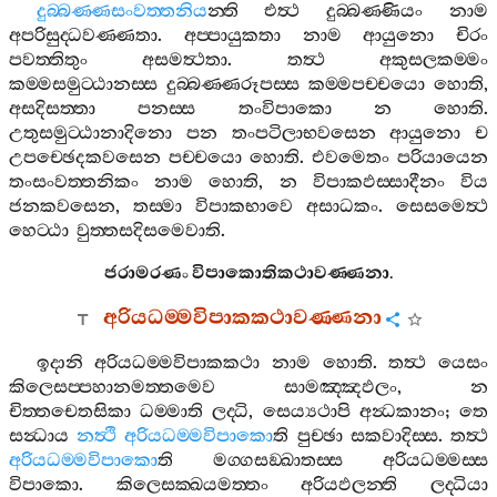
දුබ‍්බණ‍්ණසංවත‍්තනිය
න‍්ති
එත්‍ථ
දුබ‍්බණ‍්ණියං
නාම
අපරිසුද‍්ධවණ‍්ණතා
.
අප‍්පායුකතා
නාම
ආයුනො
චිරං
පවත‍්තිතුං
අසමත්‍ථතා
.
තත්‍ථ
අකුසලකම‍්මං
කම‍්මසමුට‍්ඨානස‍්ස
දුබ‍්බණ‍්ණරූපස‍්ස
කම‍්මපච‍්චයො
හොති
,
අසදිසත‍්තා
පනස‍්ස
තංවිපාකො
න
හොති
.
උතුසමුට‍්ඨානාදිනො
පන
තංපටිලාභවසෙන
ආයුනො
ච
උපච‍්ඡෙදකවසෙන
පච‍්චයො
හොති
.
එවමෙතං
පරියායෙන
තංසංවත‍්තනිකං
නාම
හොති
,
න
විපාකඵස‍්සාදීනං
විය
ජනකවසෙන
,
තස‍්මා
විපාකභාවෙ
අසාධකං
.
සෙසමෙත්‍ථ
හෙට‍්ඨා
වුත‍්තසදිසමෙවාති
.
ජරාමරණං
විපාකොතිකථාවණ‍්ණනා
.
අරියධම‍්මවිපාකකථාවණ‍්ණනා
ඉදානි
අරියධම‍්මවිපාකකථා
නාම
හොති
.
තත්‍ථ
යෙසං
කිලෙසප‍්පහානමත‍්තමෙව
සාමඤ‍්ඤඵලං
,
න
චිත‍්තචෙතසිකා
ධම‍්මාති
ලද‍්ධි
,
සෙය්‍යථාපි
අන්‍ධකානං
;
තෙ
සන්‍ධාය
නත්‍ථි
අරියධම‍්මවිපාකො
ති
පුච‍්ඡා
සකවාදිස‍්ස
.
තත්‍ථ
අරියධම‍්මවිපාකො
ති
මග‍්ගසඞ‍්ඛාතස‍්ස
අරියධම‍්මස‍්ස
විපාකො
.
කිලෙසක‍්ඛයමත‍්තං
අරියඵලන‍්ති
ලද‍්ධියා