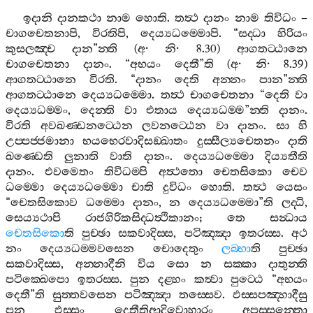
ඉදානි
දානකථා
නාම
හොති
.
තත්‍ථ
දානං
නාම
තිවිධං
–
චාගචෙතනාපි
,
විරතිපි
,
දෙය්‍යධම‍්මොපි
. “
සද‍්ධා
හිරියං
කුසලඤ‍්ච
දාන
”
න‍්ති
(
අ
·
නි
· 8.30)
ආගතට‍්ඨානෙ
චාගචෙතනා
දානං
. “
අභයං
දෙතී
”
ති
(
අ
·
නි
· 8.39)
ආගතට‍්ඨානෙ
විරති
. “
දානං
දෙති
අන‍්නං
පාන
”
න‍්ති
ආගතට‍්ඨානෙ
දෙය්‍යධම‍්මො
.
තත්‍ථ
චාගචෙතනා
“
දෙති
වා
දෙය්‍යධම‍්මං
,
දෙන‍්ති
වා
එතාය
දෙය්‍යධම‍්ම
”
න‍්ති
දානං
.
විරති
අවඛණ‍්ඩනට‍්ඨෙන
ලවනට‍්ඨෙන
වා
දානං
.
සා
හි
උප‍්පජ‍්ජමානා
භයභෙරවාදිසඞ‍්ඛාතං
දුස‍්සීල්‍යචෙතනං
දාති
ඛණ‍්ඩෙති
ලුනාති
වාති
දානං
.
දෙය්‍යධම‍්මො
දිය්‍යතීති
දානං
.
එවමෙතං
තිවිධම‍්පි
අත්‍ථතො
චෙතසිකො
චෙව
ධම‍්මො
දෙය්‍යධම‍්මො
චාති
දුවිධං
හොති
.
තත්‍ථ
යෙසං
“
චෙතසිකොව
ධම‍්මො
දානං
,
න
දෙය්‍යධම‍්මො
”
ති
ලද‍්ධි
,
සෙය්‍යථාපි
රාජගිරිකසිද‍්ධත්‍ථිකානං
;
තෙ
සන්‍ධාය
චෙතසිකො
ති
පුච‍්ඡා
සකවාදිස‍්ස
,
පටිඤ‍්ඤා
ඉතරස‍්ස
.
අථ
නං
දෙය්‍යධම‍්මවසෙන
චොදෙතුං
ලබ‍්භා
ති
පුච‍්ඡා
සකවාදිස‍්ස
,
අන‍්නාදීනි
විය
සො
න
සක‍්කා
දාතුන‍්ති
පටික‍්ඛෙපො
ඉතරස‍්ස
.
පුන
දළ‍්හං
කත්‍වා
පුට‍්ඨෙ
“
අභයං
දෙතී
”
ති
සුත‍්තවසෙන
පටිඤ‍්ඤා
තස‍්සෙව
.
ඵස‍්සපඤ‍්හාදීසු
පන
ඵස‍්සං
දෙතීතිආදිවොහාරං
අපස‍්සන‍්තො