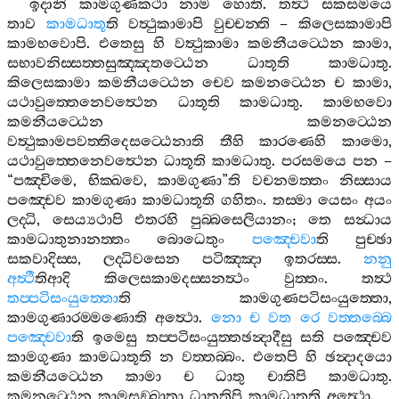
ඉදානි
කාමගුණකථා
නාම
හොති
.
තත්‍ථ
සකසමයෙ
තාව
කාමධාතූ
ති
වත්‍ථුකාමාපි
වුච‍්චන‍්ති
–
කිලෙසකාමාපි
කාමභවොපි
.
එතෙසු
හි
වත්‍ථුකාමා
කමනීයට‍්ඨෙන
කාමා
,
සභාවනිස‍්සත‍්තසුඤ‍්ඤතට‍්ඨෙන
ධාතූති
කාමධාතු
.
කිලෙසකාමා
කමනීයට‍්ඨෙන
චෙව
කමනට‍්ඨෙන
ච
කාමා
,
යථාවුත‍්තෙනෙවත්‍ථෙන
ධාතූති
කාමධාතු
.
කාමභවො
කමනීයට‍්ඨෙන
කමනට‍්ඨෙන
වත්‍ථුකාමපවත‍්තිදෙසට‍්ඨෙනාති
තීහි
කාරණෙහි
කාමො
,
යථාවුත‍්තෙනෙවත්‍ථෙන
ධාතූති
කාමධාතු
.
පරසමයෙ
පන
–
“
පඤ‍්චිමෙ
,
භික‍්ඛවෙ
,
කාමගුණා
”
ති
වචනමත‍්තං
නිස‍්සාය
පඤ‍්චෙව
කාමගුණා
කාමධාතූති
ගහිතං
.
තස‍්මා
යෙසං
අයං
ලද‍්ධි
,
සෙය්‍යථාපි
එතරහි
පුබ‍්බසෙලියානං
;
තෙ
සන්‍ධාය
කාමධාතුනානත‍්තං
බොධෙතුං
පඤ‍්චෙවා
ති
පුච‍්ඡා
සකවාදිස‍්ස
,
ලද‍්ධිවසෙන
පටිඤ‍්ඤා
ඉතරස‍්ස
.
නනු
අත්‍ථී
තිආදි
කිලෙසකාමදස‍්සනත්‍ථං
වුත‍්තං
.
තත්‍ථ
තප‍්පටිසංයුත‍්තො
ති
කාමගුණපටිසංයුත‍්තො
,
කාමගුණාරම‍්මණොති
අත්‍ථො
.
නො
ච
වත
රෙ
වත‍්තබ‍්බෙ
පඤ‍්චෙවා
ති
ඉමෙසු
තප‍්පටිසංයුත‍්තඡන්‍දාදීසු
සති
පඤ‍්චෙව
කාමගුණා
කාමධාතූති
න
වත‍්තබ‍්බං
.
එතෙපි
හි
ඡන්‍දාදයො
කමනීයට‍්ඨෙන
කාමා
ච
ධාතු
චාතිපි
කාමධාතු
.
කමනට‍්ඨෙන
කාමසඞ‍්ඛාතා
ධාතූතිපි
කාමධාතූති
අත්‍ථො
.