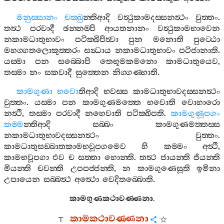
මනුස‍්සානං
චක‍්ඛු
න‍්තිආදි
වත්‍ථුකාමදස‍්සනත්‍ථං
වුත‍්තං
.
තත්‍ථ
පරවාදී
ඡන‍්නම‍්පි
ආයතනානං
වත්‍ථුකාමභාවෙන
නකාමධාතුභාවං
පටික‍්ඛිපිත්‍වා
පුන
මනොති
පුට‍්ඨො
මහග‍්ගතලොකුත‍්තරං
සන්‍ධාය
නකාමධාතුභාවං
පටිජානාති
.
යස‍්මා
පන
සබ‍්බොපි
තෙභූමකමනො
කාමධාතුයෙව
,
තස‍්මා
නං
සකවාදී
සුත‍්තෙන
නිග‍්ගණ‍්හාති
.
කාමගුණා
භවො
තිආදි
භවස‍්ස
කාමධාතුභාවදස‍්සනත්‍ථං
වුත‍්තං
.
යස‍්මා
පන
කාමගුණමත‍්තෙ
භවොති
වොහාරො
නත්‍ථි
,
තස‍්මා
පරවාදී
නහෙවාති
පටික‍්ඛිපති
.
කාමගුණූපගං
කම‍්ම
න‍්තිආදි
සබ‍්බං
කාමගුණමත‍්තස‍්ස
නකාමධාතුභාවදස‍්සනත්‍ථං
වුත‍්තං
.
කාමධාතුසඞ‍්ඛාතකාමභවූපගමෙව
හි
කම‍්මං
අත්‍ථි
,
කාමභවූපගා
එව
ච
සත‍්තා
හොන‍්ති
.
තත්‍ථ
ජායන‍්ති
ජියන‍්ති
මියන‍්ති
චවන‍්ති
උපපජ‍්ජන‍්ති
,
න
කාමගුණෙසූති
ඉමිනා
උපායෙන
සබ‍්බත්‍ථ
අත්‍ථො
වෙදිතබ‍්බොති
.
කාමගුණකථාවණ‍්ණනා
.
කාමකථාවණ‍්ණනා