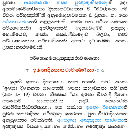
වුත‍්තං
.
අප‍්පමාණො
තස‍්ස
පුඤ‍්ඤාභිසන්‍දො
ති
ඉදං
අප‍්පමාණවිහාරිනො
දින‍්නපච‍්චයත‍්තා
ච
“
එවරූපො
මෙ
චීවරං
පරිභුඤ‍්ජතී
”
ති
අනුමොදනවසෙන
ච
වුත‍්තං
.
තං
සො
පරිභොගමය
න‍්ති
සල‍්ලක‍්ඛෙති
.
යස‍්මා
පන
පටිග‍්ගාහකෙන
පටිග‍්ගහෙත්‍වා
අපරිභුත‍්තෙපි
දෙය්‍යධම‍්මෙ
පුඤ‍්ඤං
හොතියෙව
,
තස‍්මා
සකවාදීවාදොව
බලවා
,
තත්‍ථ
පටිග‍්ගාහකෙන
පටිග‍්ගහිතෙති
අත්‍ථො
දට‍්ඨබ‍්බො
.
සෙසං
උත‍්තානත්‍ථමෙවාති
.
පරිභොගමයපුඤ‍්ඤකථාවණ‍්ණනා
.
ඉතොදින‍්නකථාවණ‍්ණනා
ඉදානි
ඉතො
දින‍්නකථා
නාම
හොති
.
තත්‍ථ
යෙසං
“
ඉතො
දින‍්නෙන
යාපෙන‍්ති
,
පෙතා
කාලඞ‍්කතා
තහි
”
න‍්ති
(
පෙ
·
ව
· 19)
වචනං
නිස‍්සාය
“
යං
ඉතො
චීවරාදි
දින‍්නං
තෙනෙව
යාපෙන‍්තී
”
ති
ලද‍්ධි
,
සෙය්‍යථාපි
රාජගිරිකසිද‍්ධත්‍ථිකානං
;
තෙ
සන්‍ධාය
ඉතො
දින‍්නෙනා
ති
පුච‍්ඡා
සකවාදිස‍්ස
,
පටිඤ‍්ඤා
ඉතරස‍්ස
.
පුන
චීවරාදිවසෙන
අනුයුත‍්තො
පටික‍්ඛිපති
.
අඤ‍්ඤො
අඤ‍්ඤස‍්ස
කාරකො
ති
අඤ‍්ඤස‍්ස
විපාකදායකානං
කම‍්මානං
අඤ‍්ඤො
කාරකො
,