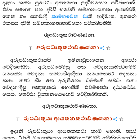
දළ‍්හං
කත්‍වා
පුට‍්ඨො
අත‍්තනො
ලද‍්ධිවසෙන
පටිජානාති
.
එවං
සන‍්තෙ
පන
ද‍්වීහි
භවෙහි
සමන‍්නාගතතා
ආපජ‍්ජති
,
තෙන
තං
සකවාදී
කාමභවෙන
චා
ති
ආදිමාහ
.
ඉතරො
එකස‍්ස
ද‍්වීහි
සමන‍්නාගතාභාවතො
පටික‍්ඛිපතීති
.
රූපධාතුකථාවණ‍්ණනා
.
අරූපධාතුකථාවණ‍්ණනා
අරූපධාතුකථායපි
ඉමිනාවුපායෙන
අත්‍ථො
වෙදිතබ‍්බො
.
අරූපධම‍්මෙසු
පන
වෙදනාක‍්ඛන්‍ධමෙව
ගහෙත්‍වා
වෙදනා
භවොතිආදිනා
නයෙනෙත්‍ථ
දෙසනා
කතා
.
තත්‍ථ
කිං
තෙ
අරූපිනො
ධම‍්මාති
සඞ‍්ඛං
ගතා
වෙදනාදීසු
අඤ‍්ඤතරා
හොතීති
එවමත්‍ථො
දට‍්ඨබ‍්බො
.
සෙසං
හෙට‍්ඨා
වුත‍්තනයෙනෙව
වෙදිතබ‍්බන‍්ති
.
අරූපධාතුකථාවණ‍්ණනා
.
රූපධාතුයා
ආයතනකථාවණ‍්ණනා
ඉදානි
රූපධාතුයා
ආයතනකථා
නාම
හොති
.
තත්‍ථ
යෙසං
“
රූපී
මනොමයො
සබ‍්බඞ‍්ගපච‍්චඞ‍්ගී
අහීනින්‍ද්‍රියො
”
ති