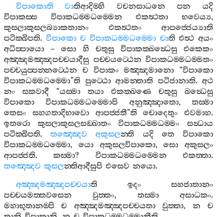
විපාකොති
වා
තිආදිම‍්හි
වචනසාධනෙ
පන
යදි
විපාකස‍්ස
විපාකධම‍්මධම‍්මෙන
එකත්‍ථතා
භවෙය්‍ය
,
කුසලාකුසලබ්‍යාකතානං
එකත්‍ථතං
ආපජ‍්ජෙය්‍යාති
පටික‍්ඛිපති
.
විපාකො
ච
විපාකධම‍්මධම‍්මො
චා
ති
එත්‍ථ
අයං
අධිප‍්පායො
–
සො
හි
චතූසු
විපාකක‍්ඛන්‍ධෙසු
එකෙකං
අඤ‍්ඤමඤ‍්ඤපච‍්චයාදීසු
පච‍්චයට‍්ඨෙන
විපාකධම‍්මධම‍්මතං
පච‍්චයුප‍්පන‍්නට‍්ඨෙන
ච
විපාකං
මඤ‍්ඤමානො
“
විපාකො
විපාකධම‍්මධම‍්මො
”
ති
පුට‍්ඨො
ආමන‍්තාති
පටිජානාති
.
අථ
නං
සකවාදී
“
යස‍්මා
තයා
එකක‍්ඛණෙ
චතූසු
ඛන්‍ධෙසු
විපාකො
විපාකධම‍්මධම‍්මොපි
අනුඤ‍්ඤාතො
,
තස‍්මා
තෙසං
සහගතාදිභාවො
ආපජ‍්ජතී
”
ති
චොදෙතුං
එවමාහ
.
ඉතරො
කුසලාකුසලසඞ‍්ඛාතං
විපාකධම‍්මධම‍්මං
සන්‍ධාය
පටික‍්ඛිපති
.
තඤ‍්ඤෙව
අකුසල
න‍්ති
යදි
තෙ
විපාකො
විපාකධම‍්මධම‍්මො
,
යො
අකුසලවිපාකො
,
සො
අකුසලං
ආපජ‍්ජති
.
කස‍්මා
?
විපාකධම‍්මධම‍්මෙන
එකත‍්තා
.
තඤ‍්ඤෙව
කුසල
න‍්තිආදීසුපි
එසෙව
නයො
.
අඤ‍්ඤමඤ‍්ඤපච‍්චයා
ති
ඉදං
සහජාතානං
පච‍්චයමත‍්තවසෙන
වුත‍්තං
,
තස‍්මා
අසාධකං
.
මහාභූතානම‍්පි
ච
අඤ‍්ඤමඤ‍්ඤපච‍්චයතා
වුත‍්තා
,
න
ච
තානි
විපාකානි
,
න
ච
විපාකධම‍්මධම‍්මානීති
.