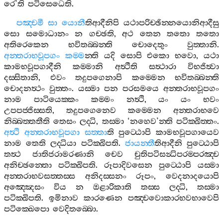
රෙ
’
ති
පටිසෙධෙති
.
පඤ‍්චමී
සා
යොනී
තිආදීනිපි
යථාපරිච‍්ඡින‍්නයොනිආදීසු
සො
සමොධානං
න
ගච‍්ඡති
,
අථ
තෙන
තතො
තතො
අතිරෙකෙන
භවිතබ‍්බන‍්ති
චොදෙතුං
වුත‍්තානි
.
අන‍්තරාභවූපගං
කම‍්ම
න‍්ති
යදි
සොපි
එකො
භවො
,
යථා
කාමභවූපගාදීනි
කම‍්මානි
අත්‍ථීති
සත්‍ථාරා
විභජිත්‍වා
දස‍්සිතානි
,
එවං
තදුපගෙනාපි
කම‍්මෙන
භවිතබ‍්බන‍්ති
චොදනත්‍ථං
වුත‍්තං
.
යස‍්මා
පන
පරසමයෙ
අන‍්තරාභවූපගං
නාම
පාටියෙක‍්කං
කම‍්මං
නත්‍ථි
,
යං
යං
භවං
උපපජ‍්ජිස‍්සති
,
තදුපගෙනෙව
කම‍්මෙන
අන‍්තරාභවෙ
නිබ‍්බත‍්තතීති
තෙසං
ලද‍්ධි
,
තස‍්මා
‘
නහෙව
’
න‍්ති
පටික‍්ඛිත‍්තං
.
අත්‍ථි
අන‍්තරාභවූපගා
සත‍්තා
ති
පුට‍්ඨොපි
කාමභවූපගායෙව
නාම
තෙති
ලද‍්ධියා
පටික‍්ඛිපති
.
ජායන‍්තී
තිආදීනි
පුට‍්ඨොපි
තත්‍ථ
ජාතිජරාමරණානි
චෙව
චුතිපටිසන්‍ධිපරම‍්පරඤ‍්ච
අනිච‍්ඡන‍්තො
පටික‍්ඛිපති
.
රූපාදිවසෙන
පුට‍්ඨොපි
යස‍්මා
අන‍්තරාභවසත‍්තස‍්ස
අනිදස‍්සනං
රූපං
,
වෙදනාදයොපි
අඤ‍්ඤෙසං
විය
න
ඔළාරිකාති
තස‍්ස
ලද‍්ධි
,
තස‍්මා
පටික‍්ඛිපති
.
ඉමිනාව
කාරණෙන
පඤ‍්චවොකාරභවභාවෙපි
පටික‍්ඛෙපො
වෙදිතබ‍්බො
.