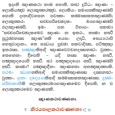
ඉදානි
ඤාණකථා
නාම
හොති
.
තත්‍ථ
දුවිධං
ඤාණං
–
ලොකියඤ‍්ච
ලොකුත‍්තරඤ‍්ච
.
ලොකියං
සමාපත‍්තිඤාණම‍්පි
හොති
දානාදිවසෙන
පවත‍්තං
කම‍්මස‍්සකතඤාණම‍්පි
;
ලොකුත‍්තරං
සච‍්චපරිච‍්ඡෙදකං
මග‍්ගඤාණම‍්පි
ඵලඤාණම‍්පි
.
ඉමං
පන
විභාගං
අකත්‍වා
“
සච‍්චපරිච‍්ඡෙදකමෙව
ඤාණං
න
ඉතරං
,
තස‍්මා
නත්‍ථි
පුථුජ‍්ජනස‍්ස
ඤාණ
”
න‍්ති
යෙසං
ලද‍්ධි
,
සෙය්‍යථාපි
හෙතුවාදානං
,
තෙ
සන්‍ධාය
පුච‍්ඡා
සකවාදිස‍්ස
,
පටිඤ‍්ඤා
ඉතරස‍්ස
.
පඤ‍්ඤා
තිආදි
ඤාණවෙවචනදස‍්සනත්‍ථං
වුත‍්තං
.
තෙනෙතං
දීපෙති
–
යදි
තස‍්ස
ඤාණං
නත්‍ථි
,
පඤ‍්ඤාදයොපි
නත්‍ථි
.
අථ
පඤ‍්ඤාදයො
අත්‍ථි
,
ඤාණම‍්පි
අත්‍ථි
.
කස‍්මා
?
පඤ‍්ඤාදීනං
ඤාණතො
අනඤ‍්ඤත‍්තාති
.
පඨමං
ඣාන
න‍්තිආදි
සමාපත‍්තිඤාණස‍්ස
දස‍්සනත්‍ථං
වුත‍්තං
.
දානං
දදෙය්‍යා
තිආදි
කම‍්මස‍්සකතඤාණස‍්ස
.
දුක‍්ඛං
පරිජානාතී
ති
ලොකුත‍්තරමග‍්ගඤාණමෙව
දීපෙති
,
න
ච
ලොකුත‍්තරමෙව
ඤාණන‍්ති
.
ඤාණකථාවණ‍්ණනා
.
නිරයපාලකථාවණ‍්ණනා