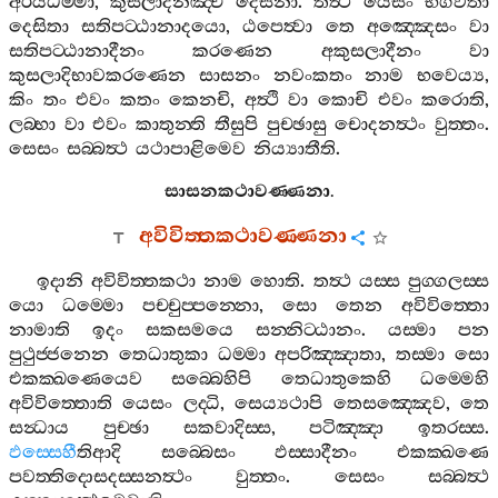
අරියධම‍්මා
,
කුසලාදීනඤ‍්ච
දෙසනා
.
තත්‍ථ
යෙසං
භගවතා
දෙසිතා
සතිපට‍්ඨානාදයො
,
ඨපෙත්‍වා
තෙ
අඤ‍්ඤෙසං
වා
සතිපට‍්ඨානාදීනං
කරණෙන
අකුසලාදීනං
වා
කුසලාදිභාවකරණෙන
සාසනං
නවංකතං
නාම
භවෙය්‍ය
,
කිං
තං
එවං
කතං
කෙනචි
,
අත්‍ථි
වා
කොචි
එවං
කරොති
,
ලබ‍්භා
වා
එවං
කාතුන‍්ති
තීසුපි
පුච‍්ඡාසු
චොදනත්‍ථං
වුත‍්තං
.
සෙසං
සබ‍්බත්‍ථ
යථාපාළිමෙව
නිය්‍යාතීති
.
සාසනකථාවණ‍්ණනා
.
අවිවිත‍්තකථාවණ‍්ණනා
ඉදානි
අවිවිත‍්තකථා
නාම
හොති
.
තත්‍ථ
යස‍්ස
පුග‍්ගලස‍්ස
යො
ධම‍්මො
පච‍්චුප‍්පන‍්නො
,
සො
තෙන
අවිවිත‍්තො
නාමාති
ඉදං
සකසමයෙ
සන‍්නිට‍්ඨානං
.
යස‍්මා
පන
පුථුජ‍්ජනෙන
තෙධාතුකා
ධම‍්මා
අපරිඤ‍්ඤාතා
,
තස‍්මා
සො
එකක‍්ඛණෙයෙව
සබ‍්බෙහිපි
තෙධාතුකෙහි
ධම‍්මෙහි
අවිවිත‍්තොති
යෙසං
ලද‍්ධි
,
සෙය්‍යථාපි
තෙසඤ‍්ඤෙව
,
තෙ
සන්‍ධාය
පුච‍්ඡා
සකවාදිස‍්ස
,
පටිඤ‍්ඤා
ඉතරස‍්ස
.
ඵස‍්සෙහී
තිආදි
සබ‍්බෙසං
ඵස‍්සාදීනං
එකක‍්ඛණෙ
පවත‍්තිදොසදස‍්සනත්‍ථං
වුත‍්තං
.
සෙසං
සබ‍්බත්‍ථ