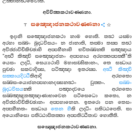
උත‍්තානත්‍ථමෙවාති
.
අවිවිත‍්තකථාවණ‍්ණනා
.
සඤ‍්ඤොජනකථාවණ‍්ණනා
ඉදානි
සඤ‍්ඤොජනකථා
නාම
හොති
.
තත්‍ථ
යස‍්මා
අරහා
සබ‍්බං
බුද‍්ධවිසයං
න
ජානාති
,
තස‍්මා
තස‍්ස
තත්‍ථ
අවිජ‍්ජාවිචිකිච‍්ඡාහි
අප‍්පහීනාහි
භවිතබ‍්බන‍්ති
සඤ‍්ඤාය
“
අත්‍ථි
කිඤ‍්චි
සඤ‍්ඤොජනං
අප‍්පහාය
අරහත‍්තප‍්පත‍්තී
”
ති
යෙසං
ලද‍්ධි
,
සෙය්‍යථාපි
මහාසඞ‍්ඝිකානං
,
තෙ
සන්‍ධාය
පුච‍්ඡා
සකවාදිස‍්ස
,
පටිඤ‍්ඤා
ඉතරස‍්ස
.
අත්‍ථි
කිඤ‍්චි
සක‍්කායදිට‍්ඨී
තිආදි
අරහතො
සබ‍්බසංයොජනප‍්පහානදස‍්සනත්‍ථං
වුත‍්තං
.
සබ‍්බං
බුද‍්ධවිසය
න‍්ති
පඤ‍්හද‍්වයෙ
අරහතො
සබ‍්බඤ‍්ඤුතඤ‍්ඤාණාභාවෙන
පටිසෙධො
කතො
,
න
අවිජ‍්ජාවිචිකිච‍්ඡානං
අප‍්පහානෙන
.
ඉතරො
පන
තෙසං
අප‍්පහීනතං
සන්‍ධාය
තෙන
හී
ති
ලද‍්ධිං
පතිට‍්ඨපෙති
.
සා
අයොනිසො
පතිට‍්ඨාපිතත‍්තා
අප‍්පතිට‍්ඨිතාව
හොතීති
.
සඤ‍්ඤොජනකථාවණ‍්ණනා
.