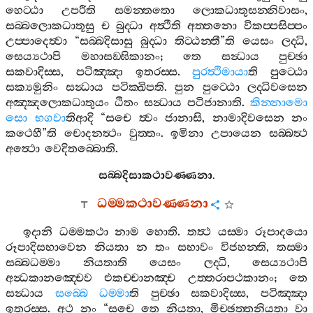
හෙට‍්ඨා
උපරීති
සමන‍්තතො
ලොකධාතුසන‍්නිවාසං
,
සබ‍්බලොකධාතූසු
ච
බුද‍්ධා
අත්‍ථීති
අත‍්තනො
විකප‍්පසිප‍්පං
උප‍්පාදෙත්‍වා
“
සබ‍්බදිසාසු
බුද‍්ධා
තිට‍්ඨන‍්තී
”
ති
යෙසං
ලද‍්ධි
,
සෙය්‍යථාපි
මහාසඞ‍්ඝිකානං
;
තෙ
සන්‍ධාය
පුච‍්ඡා
සකවාදිස‍්ස
,
පටිඤ‍්ඤා
ඉතරස‍්ස
.
පුරත්‍ථිමායා
ති
පුට‍්ඨො
සක්‍යමුනිං
සන්‍ධාය
පටික‍්ඛිපති
.
පුන
පුට‍්ඨො
ලද‍්ධිවසෙන
අඤ‍්ඤලොකධාතුයං
ඨිතං
සන්‍ධාය
පටිජානාති
.
කින‍්නාමො
සො
භගවා
තිආදි
“
සචෙ
ත්‍වං
ජානාසි
,
නාමාදිවසෙන
නං
කථෙහී
”
ති
චොදනත්‍ථං
වුත‍්තං
.
ඉමිනා
උපායෙන
සබ‍්බත්‍ථ
අත්‍ථො
වෙදිතබ‍්බොති
.
සබ‍්බදිසාකථාවණ‍්ණනා
.
ධම‍්මකථාවණ‍්ණනා
ඉදානි
ධම‍්මකථා
නාම
හොති
.
තත්‍ථ
යස‍්මා
රූපාදයො
රූපාදිසභාවෙන
නියතා
න
තං
සභාවං
විජහන‍්ති
,
තස‍්මා
සබ‍්බධම‍්මා
නියතාති
යෙසං
ලද‍්ධි
,
සෙය්‍යථාපි
අන්‍ධකානඤ‍්චෙව
එකච‍්චානඤ‍්ච
උත‍්තරාපථකානං
;
තෙ
සන්‍ධාය
සබ‍්බෙ
ධම‍්මා
ති
පුච‍්ඡා
සකවාදිස‍්ස
,
පටිඤ‍්ඤා
ඉතරස‍්ස
.
අථ
නං
“
සචෙ
තෙ
නියතා
,
මිච‍්ඡත‍්තනියතා
වා