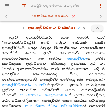
අසඤ‍්චිච‍්චකථාවණ‍්ණනා
අසඤ‍්චිච‍්චකථාවණ‍්ණනා
ඉදානි
අසඤ‍්චිච‍්චකථා
නාම
හොති
.
තත්‍ථ
“
ආනන‍්තරියවත්‍ථූනි
නාම
ගරූනි
භාරියානි
,
තස‍්මා
අසඤ‍්චිච‍්චාපි
තෙසු
වත්‍ථූසු
විකොපිතෙසු
ආනන‍්තරිකො
හොතී
”
ති
යෙසං
ලද‍්ධි
,
සෙය්‍යථාපි
එකච‍්චානං
උත‍්තරාපථකානං
;
තෙ
සන්‍ධාය
අසඤ‍්චිච‍්චා
ති
පුච‍්ඡා
සකවාදිස‍්ස
,
ලද‍්ධිවසෙන
පටිඤ‍්ඤා
ඉතරස‍්ස
.
අථ
නං
“
යස‍්මා
ආනන‍්තරියකම‍්මං
නාම
කම‍්මපථප‍්පත‍්තං
.
යදි
ච
අසඤ‍්චිච‍්ච
කම‍්මපථභෙදො
සියා
,
අවසෙසා
පාණාතිපාතාදයොපි
අසඤ‍්චිච‍්ච
භවෙය්‍යු
”
න‍්ති
චොදනත්‍ථං
අසඤ‍්චිච‍්චපාණං
හන‍්ත්‍වා
තිආදිමාහ
.
ඉතරො
තථාරූපාය
ලද‍්ධියා
අභාවෙන
පටික‍්ඛිපති
.
සෙසං
යථාපාළිමෙව
නිය්‍යාති
.
න
වත‍්තබ‍්බං
මාතුඝාතකො
ති
පුච‍්ඡා
පරවාදිස‍්ස
,
රොගපටිකාරාදිකාලෙ
අසඤ‍්චිච‍්ච
ඝාතං
සන්‍ධාය
පටිඤ‍්ඤා
සකවාදිස‍්ස
.
නනු
මාතා
ජීවිතා
වොරොපිතා
ති
පඤ‍්හෙපි