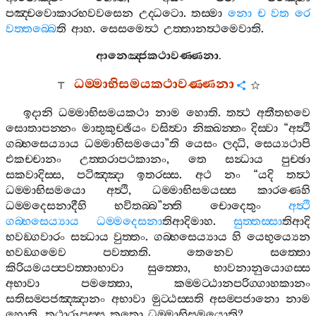
පඤ‍්චවොකාරභවවසෙන
උද‍්ධටො
.
තස‍්මා
නො
ච
වත
රෙ
වත‍්තබ‍්බෙ
ති
ආහ
.
සෙසමෙත්‍ථ
උත‍්තානත්‍ථමෙවාති
.
ආනෙඤ‍්ජකථාවණ‍්ණනා
.
ධම‍්මාභිසමයකථාවණ‍්ණනා
ඉදානි
ධම‍්මාභිසමයකථා
නාම
හොති
.
තත්‍ථ
අතීතභවෙ
සොතාපන‍්නං
මාතුකුච‍්ඡියං
වසිත්‍වා
නික‍්ඛන‍්තං
දිස‍්වා
“
අත්‍ථි
ගබ‍්භසෙය්‍යාය
ධම‍්මාභිසමයො
”
ති
යෙසං
ලද‍්ධි
,
සෙය්‍යථාපි
එකච‍්චානං
උත‍්තරාපථකානං
,
තෙ
සන්‍ධාය
පුච‍්ඡා
සකවාදිස‍්ස
,
පටිඤ‍්ඤා
ඉතරස‍්ස
.
අථ
නං
“
යදි
තත්‍ථ
ධම‍්මාභිසමයො
අත්‍ථි
,
ධම‍්මාභිසමයස‍්ස
කාරණෙහි
ධම‍්මදෙසනාදීහි
භවිතබ‍්බ
”
න‍්ති
චොදෙතුං
අත්‍ථි
ගබ‍්භසෙය්‍යාය
ධම‍්මදෙසනා
තිආදිමාහ
.
සුත‍්තස‍්සා
තිආදි
භවඞ‍්ගවාරං
සන්‍ධාය
වුත‍්තං
.
ගබ‍්භසෙය්‍යාය
හි
යෙභුය්‍යෙන
භවඞ‍්ගමෙව
පවත‍්තති
.
තෙනෙව
සත‍්තො
කිරියමයප‍්පවත‍්තාභාවා
සුත‍්තො
,
භාවනානුයොගස‍්ස
අභාවා
පමත‍්තො
,
කම‍්මට‍්ඨානපරිග‍්ගාහකානං
සතිසම‍්පජඤ‍්ඤානං
අභාවා
මුට‍්ඨස‍්සති
අසම‍්පජානො
නාම
හොති
,
තථාරූපස‍්ස
කුතො
ධම‍්මාභිසමයොති
?