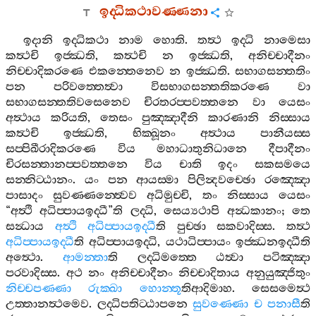
ඉද‍්ධිකථාවණ‍්ණනා
ඉදානි
ඉද‍්ධිකථා
නාම
හොති
.
තත්‍ථ
ඉද‍්ධි
නාමෙසා
කත්‍ථචි
ඉජ‍්ඣති
,
කත්‍ථචි
න
ඉජ‍්ඣති
,
අනිච‍්චාදීනං
නිච‍්චාදිකරණෙ
එකන‍්තෙනෙව
න
ඉජ‍්ඣති
.
සභාගසන‍්තතිං
පන
පරිවත‍්තෙත්‍වා
විසභාගසන‍්තතිකරණෙ
වා
සභාගසන‍්තතිවසෙනෙව
චිරතරප‍්පවත‍්තනෙ
වා
යෙසං
අත්‍ථාය
කරියති
,
තෙසං
පුඤ‍්ඤාදීනි
කාරණානි
නිස‍්සාය
කත්‍ථචි
ඉජ‍්ඣති
,
භික‍්ඛූනං
අත්‍ථාය
පානීයස‍්ස
සප‍්පිඛීරාදිකරණෙ
විය
මහාධාතුනිධානෙ
දීපාදීනං
චිරසන‍්තානප‍්පවත‍්තනෙ
විය
චාති
ඉදං
සකසමයෙ
සන‍්නිට‍්ඨානං
.
යං
පන
ආයස‍්මා
පිලින්‍දවච‍්ඡො
රඤ‍්ඤො
පාසාදං
සුවණ‍්ණන‍්ත්‍වෙව
අධිමුච‍්චි
,
තං
නිස‍්සාය
යෙසං
“
අත්‍ථි
අධිප‍්පායඉද‍්ධී
”
ති
ලද‍්ධි
,
සෙය්‍යථාපි
අන්‍ධකානං
;
තෙ
සන්‍ධාය
අත්‍ථි
අධිප‍්පායඉද‍්ධී
ති
පුච‍්ඡා
සකවාදිස‍්ස
.
තත්‍ථ
අධිප‍්පායඉද‍්ධී
ති
අධිප‍්පායඉද‍්ධි
,
යථාධිප‍්පායං
ඉජ‍්ඣනඉද‍්ධීති
අත්‍ථො
.
ආමන‍්තා
ති
ලද‍්ධිමත‍්තෙ
ඨත්‍වා
පටිඤ‍්ඤා
පරවාදිස‍්ස
.
අථ
නං
අනිච‍්චාදීනං
නිච‍්චාදිතාය
අනුයුඤ‍්ජිතුං
නිච‍්චපණ‍්ණා
රුක‍්ඛා
හොන‍්තූ
තිආදිමාහ
.
සෙසමෙත්‍ථ
උත‍්තානත්‍ථමෙව
.
ලද‍්ධිපතිට‍්ඨාපනෙ
සුවණ‍්ණො
ච
පනාසී
ති