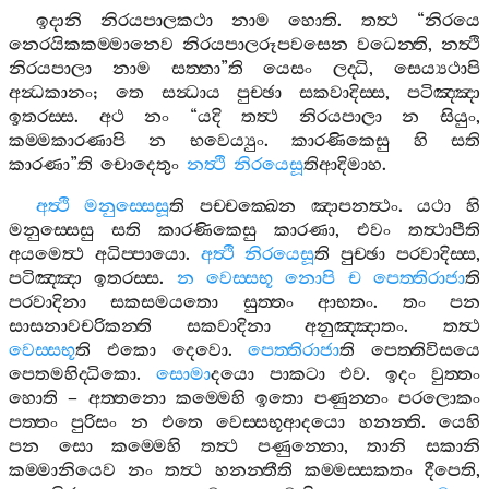
ඉදානි
නිරයපාලකථා
නාම
හොති
.
තත්‍ථ
“
නිරයෙ
නෙරයිකකම‍්මානෙව
නිරයපාලරූපවසෙන
වධෙන‍්ති
,
නත්‍ථි
නිරයපාලා
නාම
සත‍්තා
”
ති
යෙසං
ලද‍්ධි
,
සෙය්‍යථාපි
අන්‍ධකානං
;
තෙ
සන්‍ධාය
පුච‍්ඡා
සකවාදිස‍්ස
,
පටිඤ‍්ඤා
ඉතරස‍්ස
.
අථ
නං
“
යදි
තත්‍ථ
නිරයපාලා
න
සියුං
,
කම‍්මකාරණාපි
න
භවෙය්‍යුං
.
කාරණිකෙසු
හි
සති
කාරණා
”
ති
චොදෙතුං
නත්‍ථි
නිරයෙසූ
තිආදිමාහ
.
අත්‍ථි
මනුස‍්සෙසූ
ති
පච‍්චක‍්ඛෙන
ඤාපනත්‍ථං
.
යථා
හි
මනුස‍්සෙසු
සති
කාරණිකෙසු
කාරණා
,
එවං
තත්‍ථාපීති
අයමෙත්‍ථ
අධිප‍්පායො
.
අත්‍ථි
නිරයෙසූ
ති
පුච‍්ඡා
පරවාදිස‍්ස
,
පටිඤ‍්ඤා
ඉතරස‍්ස
.
න
වෙස‍්සභූ
නොපි
ච
පෙත‍්තිරාජා
ති
පරවාදිනා
සකසමයතො
සුත‍්තං
ආභතං
.
තං
පන
සාසනාවචරිකන‍්ති
සකවාදිනා
අනුඤ‍්ඤාතං
.
තත්‍ථ
වෙස‍්සභූ
ති
එකො
දෙවො
.
පෙත‍්තිරාජා
ති
පෙත‍්තිවිසයෙ
පෙතමහිද‍්ධිකො
.
සොමා
දයො
පාකටා
එව
.
ඉදං
වුත‍්තං
හොති
–
අත‍්තනො
කම‍්මෙහි
ඉතො
පණුන‍්නං
පරලොකං
පත‍්තං
පුරිසං
න
එතෙ
වෙස‍්සභූආදයො
හනන‍්ති
.
යෙහි
පන
සො
කම‍්මෙහි
තත්‍ථ
පණුන‍්නො
,
තානි
සකානි
කම‍්මානියෙව
නං
තත්‍ථ
හනන‍්තීති
කම‍්මස‍්සකතං
දීපෙති
,