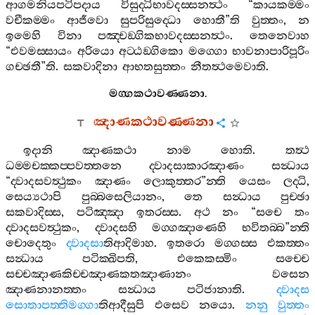
ආගමනියපටිපදාය
විසුද‍්ධිභාවදස‍්සනත්‍ථං
“
කායකම‍්මං
වචීකම‍්මං
ආජීවො
සුපරිසුද‍්ධො
හොතී
”
ති
වුත‍්තං
,
න
ඉමෙහි
විනා
පඤ‍්චඞ‍්ගිකභාවදස‍්සනත්‍ථං
.
තෙනෙවාහ
“
එවමස‍්සායං
අරියො
අට‍්ඨඞ‍්ගිකො
මග‍්ගො
භාවනාපාරිපූරිං
ගච‍්ඡතී
”
ති
.
සකවාදිනා
ආභතසුත‍්තං
නීතත්‍ථමෙවාති
.
මග‍්ගකථාවණ‍්ණනා
.
ඤාණකථාවණ‍්ණනා
ඉදානි
ඤාණකථා
නාම
හොති
.
තත්‍ථ
ධම‍්මචක‍්කප‍්පවත‍්තනෙ
ද‍්වාදසාකාරඤාණං
සන්‍ධාය
“
ද‍්වාදසවත්‍ථුකං
ඤාණං
ලොකුත‍්තර
”
න‍්ති
යෙසං
ලද‍්ධි
,
සෙය්‍යථාපි
පුබ‍්බසෙලියානං
,
තෙ
සන්‍ධාය
පුච‍්ඡා
සකවාදිස‍්ස
,
පටිඤ‍්ඤා
ඉතරස‍්ස
.
අථ
නං
“
සචෙ
තං
ද‍්වාදසවත්‍ථුකං
,
ද‍්වාදසහි
මග‍්ගඤාණෙහි
භවිතබ‍්බ
”
න‍්ති
චොදෙතුං
ද‍්වාදසා
තිආදිමාහ
.
ඉතරො
මග‍්ගස‍්ස
එකත‍්තං
සන්‍ධාය
පටික‍්ඛිපති
,
එකෙකස‍්මිං
සච‍්චෙ
සච‍්චඤාණකිච‍්චඤාණකතඤාණානං
වසෙන
ඤාණනානත‍්තං
සන්‍ධාය
පටිජානාති
.
ද‍්වාදස
සොතාපත‍්තිමග‍්ගා
තිආදීසුපි
එසෙව
නයො
.
නනු
වුත‍්තං