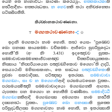
යෙහි
තෙ
නානාවිධං
කාරණං
කරෙය්‍යුං
.
භත‍්තකාරකා
ති
හත්‍ථිආදීනං
භත‍්තරන්‍ධකා
.
න
හෙව
න‍්ති
තථා
අනිච‍්ඡන‍්තො
පටික‍්ඛිපතීති
.
තිරච‍්ඡානකථාවණ‍්ණනා
.
මග‍්ගකථාවණ‍්ණනා
ඉදානි
මග‍්ගකථා
නාම
හොති
.
තත්‍ථ
යෙසං
“
පුබ‍්බෙව
ඛො
පනස‍්ස
කායකම‍්මං
වචීකම‍්මං
ආජීවො
සුපරිසුද‍්ධො
හොතී
”
ති
(
අ
·
නි
· 3.431)
ඉදඤ‍්චෙව
සුත‍්තං
සම‍්මාවාචාකම‍්මන‍්තාජීවානඤ‍්ච
චිත‍්තවිප‍්පයුත‍්තතං
නිස‍්සාය
“
නිප‍්පරියායෙන
පඤ‍්චඞ‍්ගිකොව
මග‍්ගො
”
ති
ලද‍්ධි
,
සෙය්‍යථාපි
මහිසාසකානං
,
තෙ
සන්‍ධාය
පඤ‍්චඞ‍්ගිකො
ති
පුච‍්ඡා
සකවාදිස‍්ස
,
පටිඤ‍්ඤා
ඉතරස‍්ස
.
සම‍්මාවාචා
මග‍්ගඞ‍්ගං
,
සා
ච
න
මග‍්ගොති
ආදි
පරසමයවසෙන
වුත‍්තං
.
පරසමයස‍්මිඤ‍්හි
සම‍්මාවාචාදයො
මග‍්ගඞ‍්ගන‍්ති
ආගතා
.
රූපත‍්තා
පන
මග‍්ගො
න
හොතීති
වණ‍්ණිතා
.
සම‍්මාදිට‍්ඨි
මග‍්ගඞ‍්ග
න‍්තිආදි
මග‍්ගඞ‍්ගස‍්ස
අමග‍්ගතා
නාම
නත්‍ථීති
දස‍්සනත්‍ථං
වුත‍්තං
.
පුබ‍්බෙව
ඛො
පනස‍්සා
ති
සුත‍්තෙ
පරිසුද‍්ධසීලස‍්ස
මග‍්ගභාවනා
නාම
හොති
,
න
ඉතරස‍්සාති