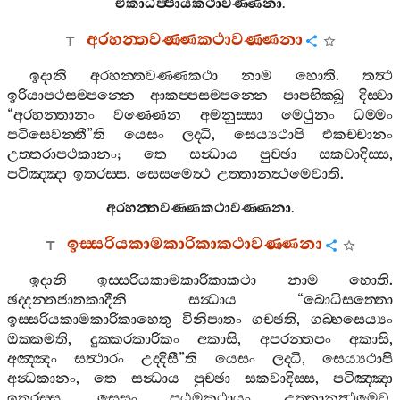
එකාධිප‍්පායකථාවණ‍්ණනා
.
අරහන‍්තවණ‍්ණකථාවණ‍්ණනා
ඉදානි
අරහන‍්තවණ‍්ණකථා
නාම
හොති
.
තත්‍ථ
ඉරියාපථසම‍්පන‍්නෙ
ආකප‍්පසම‍්පන‍්නෙ
පාපභික‍්ඛූ
දිස‍්වා
“
අරහන‍්තානං
වණ‍්ණෙන
අමනුස‍්සා
මෙථුනං
ධම‍්මං
පටිසෙවන‍්තී
”
ති
යෙසං
ලද‍්ධි
,
සෙය්‍යථාපි
එකච‍්චානං
උත‍්තරාපථකානං
;
තෙ
සන්‍ධාය
පුච‍්ඡා
සකවාදිස‍්ස
,
පටිඤ‍්ඤා
ඉතරස‍්ස
.
සෙසමෙත්‍ථ
උත‍්තානත්‍ථමෙවාති
.
අරහන‍්තවණ‍්ණකථාවණ‍්ණනා
.
ඉස‍්සරියකාමකාරිකාකථාවණ‍්ණනා
ඉදානි
ඉස‍්සරියකාමකාරිකාකථා
නාම
හොති
.
ඡද‍්දන‍්තජාතකාදීනි
සන්‍ධාය
“
බොධිසත‍්තො
ඉස‍්සරියකාමකාරිකාහෙතු
විනිපාතං
ගච‍්ඡති
,
ගබ‍්භසෙය්‍යං
ඔක‍්කමති
,
දුක‍්කරකාරිකං
අකාසි
,
අපරන‍්තපං
අකාසි
,
අඤ‍්ඤං
සත්‍ථාරං
උද‍්දිසී
”
ති
යෙසං
ලද‍්ධි
,
සෙය්‍යථාපි
අන්‍ධකානං
,
තෙ
සන්‍ධාය
පුච‍්ඡා
සකවාදිස‍්ස
,
පටිඤ‍්ඤා
ඉතරස‍්ස
.
සෙසං
පඨමකථායං
උත‍්තානත්‍ථමෙව
.