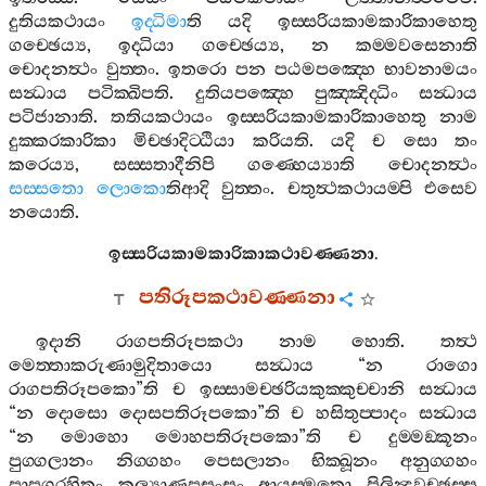
දුතියකථායං
ඉද‍්ධිමා
ති
යදි
ඉස‍්සරියකාමකාරිකාහෙතු
ගච‍්ඡෙය්‍ය
,
ඉද‍්ධියා
ගච‍්ඡෙය්‍ය
,
න
කම‍්මවසෙනාති
චොදනත්‍ථං
වුත‍්තං
.
ඉතරො
පන
පඨමපඤ‍්හෙ
භාවනාමයං
සන්‍ධාය
පටික‍්ඛිපති
.
දුතියපඤ‍්හෙ
පුඤ‍්ඤිද‍්ධිං
සන්‍ධාය
පටිජානාති
.
තතියකථායං
ඉස‍්සරියකාමකාරිකාහෙතු
නාම
දුක‍්කරකාරිකා
මිච‍්ඡාදිට‍්ඨියා
කරියති
.
යදි
ච
සො
තං
කරෙය්‍ය
,
සස‍්සතාදීනිපි
ගණ‍්හෙය්‍යාති
චොදනත්‍ථං
සස‍්සතො
ලොකො
තිආදි
වුත‍්තං
.
චතුත්‍ථකථායම‍්පි
එසෙව
නයොති
.
ඉස‍්සරියකාමකාරිකාකථාවණ‍්ණනා
.
පතිරූපකථාවණ‍්ණනා
ඉදානි
රාගපතිරූපකථා
නාම
හොති
.
තත්‍ථ
මෙත‍්තාකරුණාමුදිතායො
සන්‍ධාය
“
න
රාගො
රාගපතිරූපකො
”
ති
ච
ඉස‍්සාමච‍්ඡරියකුක‍්කුච‍්චානි
සන්‍ධාය
“
න
දොසො
දොසපතිරූපකො
”
ති
ච
හසිතුප‍්පාදං
සන්‍ධාය
“
න
මොහො
මොහපතිරූපකො
”
ති
ච
දුම‍්මඞ‍්කූනං
පුග‍්ගලානං
නිග‍්ගහං
පෙසලානං
භික‍්ඛූනං
අනුග‍්ගහං
පාපගරහිතං
කල්‍යාණපසංසං
ආයස‍්මතො
පිලින්‍දවච‍්ඡස‍්ස