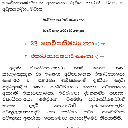
එකචිත‍්තක‍්ඛණිකාති
අත‍්තනො
රුචියා
කාරණං
වදති
.
තං
අවුත‍්තසදිසමෙවාති
.
ඛණිකකථාවණ‍්ණනා
.
බාවීසතිමො
වග‍්ගො
.
23.
තෙවීසතිමවග‍්ගො
එකාධිප‍්පායකථාවණ‍්ණනා
ඉදානි
එකාධිප‍්පායකථා
නාම
හොති
.
තත්‍ථ
කාරුඤ‍්ඤෙන
වා
එකෙන
අධිප‍්පායෙන
එකාධිප‍්පායො
,
සංසාරෙ
වා
එකතො
භවිස‍්සාමාති
ඉත්‍ථියා
සද‍්ධිං
බුද‍්ධපූජාදීනි
කත්‍වා
පණිධිවසෙන
එකො
අධිප‍්පායො
අස‍්සාති
එකාධිප‍්පායො
.
එවරූපො
ද‍්වින‍්නම‍්පි
ජනානං
එකාධිප‍්පායො
මෙථුනො
ධම‍්මො
පටිසෙවිතබ‍්බොති
යෙසං
ලද‍්ධි
,
සෙය්‍යථාපි
අන්‍ධකානඤ‍්චෙව
වෙතුල‍්ලකානඤ‍්ච
;
තෙ
සන්‍ධාය
පුච‍්ඡා
සකවාදිස‍්ස
,
පටිඤ‍්ඤා
ඉතරස‍්ස
.
සෙසමෙත්‍ථ
යථාපාළිමෙව
නිය්‍යාතීති
.