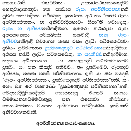
සෙය්‍යථාපි
එකච‍්චානං
උත‍්තරපථකානඤ‍්චෙව
හෙතුවාදානඤ‍්ච
;
තෙ
සන්‍ධාය
රූපං
අපරිනිප‍්ඵන‍්න
න‍්ති
පුච‍්ඡා
සකවාදිස‍්ස
,
පටිඤ‍්ඤා
ඉතරස‍්ස
.
අථ
නං
“
සචෙ
රූපං
අපරිනිප‍්ඵන‍්නං
,
න
අනිච‍්චාදිසභාවං
සියා
”
ති
චොදෙතුං
රූපං
න
අනිච‍්ච
න‍්තිආදිමාහ
.
ඉතරො
තථාරූපං
රූපං
අපස‍්සන‍්තො
පටික‍්ඛිපති
.
සකවාදී
නනු
රූපං
අනිච‍්ච
න‍්තිආදි
වචනෙන
තස‍්ස
එකං
ලද‍්ධිං
පටිසෙධෙත්‍වා
දුතියං
පුච‍්ඡන‍්තො
දුක‍්ඛඤ‍්ඤෙව
පරිනිප‍්ඵන‍්න
න‍්තිආදිමාහ
.
අථස‍්ස
තම‍්පි
ලද‍්ධිං
පටිසෙධෙතුං
න
යදනිච‍්ච
න‍්තිආදිමාහ
.
තත්‍රායං
අධිප‍්පායො
–
න
කෙවලඤ‍්හි
පඨමසච‍්චමෙව
දුක‍්ඛං
.
යං
පන
කිඤ‍්චි
අනිච‍්චං
,
තං
දුක‍්ඛමෙව
.
රූපඤ‍්ච
අනිච‍්චං
,
තස‍්මා
තම‍්පි
පරිනිප‍්ඵන‍්නං
.
ඉති
යං
ත්‍වං
වදෙසි
“
රූපං
අපරිනිප‍්ඵන‍්නං
,
දුක‍්ඛඤ‍්ඤෙව
පරිනිප‍්ඵන‍්න
”
න‍්ති
,
තං
නො
වත
රෙ
වත‍්තබ‍්බෙ
“
දුක‍්ඛඤ‍්ඤෙව
පරිනිප‍්ඵන‍්න
”
න‍්ති
.
වෙදනාදිමූලිකාදීසුපි
යොජනාසු
එසෙව
නයො
.
ධම‍්මායතනධම‍්මධාතූසු
පන
ඨපෙත්‍වා
නිබ‍්බානං
සෙසධම‍්මානං
වසෙන
අනිච‍්චතා
වෙදිතබ‍්බා
.
ඉන්‍ද්‍රියානි
අනිච‍්චානෙවාති
.
අපරිනිප‍්ඵන‍්නකථාවණ‍්ණනා
.