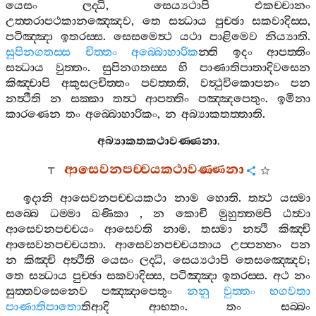
යෙසං
ලද‍්ධි
,
සෙය්‍යථාපි
එකච‍්චානං
උත‍්තරාපථකානඤ‍්ඤෙව
,
තෙ
සන්‍ධාය
පුච‍්ඡා
සකවාදිස‍්ස
,
පටිඤ‍්ඤා
ඉතරස‍්ස
.
සෙසමෙත්‍ථ
යථා
පාළිමෙව
නිය්‍යාති
.
සුපිනගතස‍්ස
චිත‍්තං
අබ‍්බොහාරික
න‍්ති
ඉදං
ආපත‍්තිං
සන්‍ධාය
වුත‍්තං
.
සුපිනගතස‍්ස
හි
පාණාතිපාතාදිවසෙන
කිඤ‍්චාපි
අකුසලචිත‍්තං
පවත‍්තති
,
වත්‍ථුවිකොපනං
පන
නත්‍ථීති
න
සක‍්කා
තත්‍ථ
ආපත‍්තිං
පඤ‍්ඤපෙතුං
.
ඉමිනා
කාරණෙන
තං
අබ‍්බොහාරිකං
,
න
අබ්‍යාකතත‍්තාති
.
අබ්‍යාකතකථාවණ‍්ණනා
.
ආසෙවනපච‍්චයකථාවණ‍්ණනා
ඉදානි
ආසෙවනපච‍්චයකථා
නාම
හොති
.
තත්‍ථ
යස‍්මා
සබ‍්බෙ
ධම‍්මා
ඛණිකා
,
න
කොචි
මුහුත‍්තම‍්පි
ඨත්‍වා
ආසෙවනපච‍්චයං
ආසෙවති
නාම
.
තස‍්මා
නත්‍ථි
කිඤ‍්චි
ආසෙවනපච‍්චයතා
.
ආසෙවනපච‍්චයතාය
උප‍්පන‍්නං
පන
න
කිඤ‍්චි
අත්‍ථීති
යෙසං
ලද‍්ධි
,
සෙය්‍යථාපි
තෙසඤ‍්ඤෙව
;
තෙ
සන්‍ධාය
පුච‍්ඡා
සකවාදිස‍්ස
,
පටිඤ‍්ඤා
ඉතරස‍්ස
.
අථ
නං
සුත‍්තවසෙනෙව
පඤ‍්ඤාපෙතුං
නනු
වුත‍්තං
භගවතා
පාණාතිපාතො
තිආදි
ආභතං
.
තං
සබ‍්බං