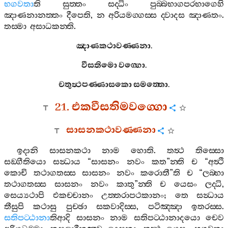
භගවතා
ති
සුත‍්තං
සද‍්ධිං
පුබ‍්බභාගපරභාගෙහි
ඤාණනානත‍්තං
දීපෙති
,
න
අරියමග‍්ගස‍්ස
ද‍්වාදස
ඤාණතං
.
තස‍්මා
අසාධකන‍්ති
.
ඤාණකථාවණ‍්ණනා
.
වීසතිමො
වග‍්ගො
.
චතුත්‍ථපණ‍්ණාසකො
සමත‍්තො
.
21.
එකවීසතිමවග‍්ගො
සාසනකථාවණ‍්ණනා
ඉදානි
සාසනකථා
නාම
හොති
.
තත්‍ථ
තිස‍්සො
සඞ‍්ගීතියො
සන්‍ධාය
“
සාසනං
නවං
කත
”
න‍්ති
ච
“
අත්‍ථි
කොචි
තථාගතස‍්ස
සාසනං
නවං
කරොතී
”
ති
ච
“
ලබ‍්භා
තථාගතස‍්ස
සාසනං
නවං
කාතු
”
න‍්ති
ච
යෙසං
ලද‍්ධි
,
සෙය්‍යථාපි
එකච‍්චානං
උත‍්තරාපථකානං
;
තෙ
සන්‍ධාය
තීසුපි
කථාසු
පුච‍්ඡා
සකවාදිස‍්ස
,
පටිඤ‍්ඤා
ඉතරස‍්ස
.
සතිපට‍්ඨානා
තිආදි
සාසනං
නාම
සතිපට‍්ඨානාදයො
චෙව