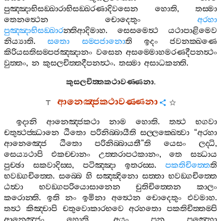
පුඤ‍්ඤාභිසඞ‍්ඛාරාභිසඞ‍්ඛරණාදිවසෙන
හොති
,
තස‍්මා
තෙනත්‍ථෙන
චොදෙතුං
අරහා
පුඤ‍්ඤාභිසඞ‍්ඛාර
න‍්තිආදිමාහ
.
සෙසමෙත්‍ථ
යථාපාළිමෙව
නිය්‍යාති
.
සතො
සම‍්පජානො
ති
ඉදං
ජවනක‍්ඛණෙ
කිරියසතිසම‍්පජඤ‍්ඤානං
වසෙන
අසම‍්මොහමරණදීපනත්‍ථං
වුත‍්තං
,
න
කුසලචිත‍්තදීපනත්‍ථං
.
තස‍්මා
අසාධකන‍්ති
.
කුසලචිත‍්තකථාවණ‍්ණනා
.
ආනෙඤ‍්ජකථාවණ‍්ණනා
ඉදානි
ආනෙඤ‍්ජකථා
නාම
හොති
.
තත්‍ථ
භගවා
චතුත්‍ථජ‍්ඣානෙ
ඨිතො
පරිනිබ‍්බායීති
සල‍්ලක‍්ඛෙත්‍වා
“
අරහා
ආනෙඤ‍්ජෙ
ඨිතො
පරිනිබ‍්බායතී
”
ති
යෙසං
ලද‍්ධි
,
සෙය්‍යථාපි
එකච‍්චානං
උත‍්තරාපථකානං
,
තෙ
සන්‍ධාය
පුච‍්ඡා
සකවාදිස‍්ස
,
පටිඤ‍්ඤා
ඉතරස‍්ස
.
පකතිචිත‍්තෙ
ති
භවඞ‍්ගචිත‍්තෙ
.
සබ‍්බෙ
හි
සඤ‍්ඤිනො
සත‍්තා
භවඞ‍්ගචිත‍්තෙ
ඨත්‍වා
භවඞ‍්ගපරියොසානෙන
චුතිචිත‍්තෙන
කාලං
කරොන‍්ති
.
ඉති
නං
ඉමිනා
අත්‍ථෙන
චොදෙතුං
එවමාහ
.
තත්‍ථ
කිඤ‍්චාපි
චතුවොකාරභවෙ
අරහතො
පකතිචිත‍්තම‍්පි
ආනෙඤ‍්ජං
හොති
,
අයං
පන
පඤ‍්හො