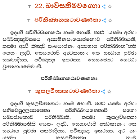
22.
බාවීසතිමවග‍්ගො
පරිනිබ‍්බානකථාවණ‍්ණනා
ඉදානි
පරිනිබ‍්බානකථා
නාම
හොති
.
තත්‍ථ
“
යස‍්මා
අරහා
සබ‍්බඤ‍්ඤුවිසයෙ
අප‍්පහීනසංයොජනොව
පරිනිබ‍්බායති
,
තස‍්මා
අත්‍ථි
කිඤ‍්චි
සංයොජනං
අප‍්පහාය
පරිනිබ‍්බාන
”
න‍්ති
යෙසං
ලද‍්ධි
,
සෙය්‍යථාපි
අන්‍ධකානං
;
තෙ
සන්‍ධාය
පුච‍්ඡා
සකවාදිස‍්ස
,
පටිඤ‍්ඤා
ඉතරස‍්ස
.
සෙසමෙත්‍ථ
හෙට‍්ඨා
වුත‍්තනයමෙවාති
.
පරිනිබ‍්බානකථාවණ‍්ණනා
.
කුසලචිත‍්තකථාවණ‍්ණනා
ඉදානි
කුසලචිත‍්තකථා
නාම
හොති
.
තත්‍ථ
යස‍්මා
අරහා
සතිවෙපුල‍්ලප‍්පත‍්තො
පරිනිබ‍්බායන‍්තොපි
සතො
සම‍්පජානොව
පරිනිබ‍්බාති
,
තස‍්මා
කුසලචිත‍්තො
පරිනිබ‍්බායතීති
යෙසං
ලද‍්ධි
,
සෙය්‍යථාපි
අන්‍ධකානං
;
තෙ
සන්‍ධාය
පුච‍්ඡා
සකවාදිස‍්ස
,
පටිඤ‍්ඤා
ඉතරස‍්ස
.
අථ
නං
යස‍්මා
කුසලචිත‍්තො
නාම