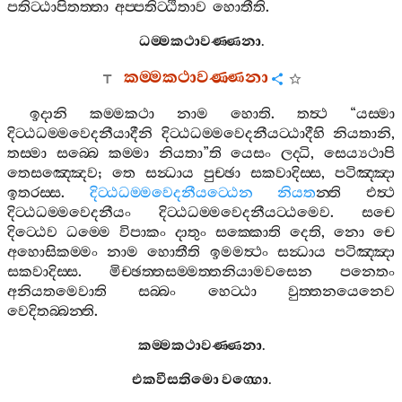
පතිට‍්ඨාපිතත‍්තා
අප‍්පතිට‍්ඨිතාව
හොතීති
.
ධම‍්මකථාවණ‍්ණනා
.
කම‍්මකථාවණ‍්ණනා
ඉදානි
කම‍්මකථා
නාම
හොති
.
තත්‍ථ
“
යස‍්මා
දිට‍්ඨධම‍්මවෙදනීයාදීනි
දිට‍්ඨධම‍්මවෙදනීයට‍්ඨාදීහි
නියතානි
,
තස‍්මා
සබ‍්බෙ
කම‍්මා
නියතා
”
ති
යෙසං
ලද‍්ධි
,
සෙය්‍යථාපි
තෙසඤ‍්ඤෙව
;
තෙ
සන්‍ධාය
පුච‍්ඡා
සකවාදිස‍්ස
,
පටිඤ‍්ඤා
ඉතරස‍්ස
.
දිට‍්ඨධම‍්මවෙදනීයට‍්ඨෙන
නියත
න‍්ති
එත්‍ථ
දිට‍්ඨධම‍්මවෙදනීයං
දිට‍්ඨධම‍්මවෙදනීයට‍්ඨමෙව
.
සචෙ
දිට‍්ඨෙව
ධම‍්මෙ
විපාකං
දාතුං
සක‍්කොති
දෙති
,
නො
චෙ
අහොසිකම‍්මං
නාම
හොතීති
ඉමමත්‍ථං
සන්‍ධාය
පටිඤ‍්ඤා
සකවාදිස‍්ස
.
මිච‍්ඡත‍්තසම‍්මත‍්තනියාමවසෙන
පනෙතං
අනියතමෙවාති
සබ‍්බං
හෙට‍්ඨා
වුත‍්තනයෙනෙව
වෙදිතබ‍්බන‍්ති
.
කම‍්මකථාවණ‍්ණනා
.
එකවීසතිමො
වග‍්ගො
.