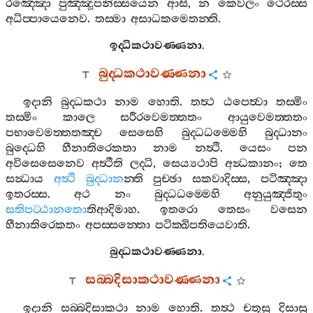
රඤ‍්ඤො
පුඤ‍්ඤූපනිස‍්සයෙන
ආසි
,
න
කෙවලං
ථෙරස‍්ස
අධිප‍්පායෙනෙව
.
තස‍්මා
අසාධකමෙතන‍්ති
.
ඉද‍්ධිකථාවණ‍්ණනා
.
බුද‍්ධකථාවණ‍්ණනා
ඉදානි
බුද‍්ධකථා
නාම
හොති
.
තත්‍ථ
ඨපෙත්‍වා
තස‍්මිං
තස‍්මිං
කාලෙ
සරීරවෙමත‍්තතං
ආයුවෙමත‍්තතං
පභාවෙමත‍්තතඤ‍්ච
සෙසෙහි
බුද‍්ධධම‍්මෙහි
බුද‍්ධානං
බුද‍්ධෙහි
හීනාතිරෙකතා
නාම
නත්‍ථි
.
යෙසං
පන
අවිසෙසෙනෙව
අත්‍ථීති
ලද‍්ධි
,
සෙය්‍යථාපි
අන්‍ධකානං
;
තෙ
සන්‍ධාය
අත්‍ථි
බුද‍්ධාන
න‍්ති
පුච‍්ඡා
සකවාදිස‍්ස
,
පටිඤ‍්ඤා
ඉතරස‍්ස
.
අථ
නං
බුද‍්ධධම‍්මෙහි
අනුයුඤ‍්ජිතුං
සතිපට‍්ඨානතො
තිආදිමාහ
.
ඉතරො
තෙසං
වසෙන
හීනාතිරෙකතං
අපස‍්සන‍්තො
පටික‍්ඛිපතියෙවාති
.
බුද‍්ධකථාවණ‍්ණනා
.
සබ‍්බදිසාකථාවණ‍්ණනා
ඉදානි
සබ‍්බදිසාකථා
නාම
හොති
.
තත්‍ථ
චතූසු
දිසාසු