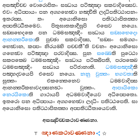
අසඤ‍්චිච‍්ච
වොරොපිතං
සන්‍ධාය
පටිඤ‍්ඤා
සකවාදිස‍්සෙව
.
එවං
අධිප‍්පායං
පන
අග‍්ගහෙත්‍වා
හඤ‍්චීති
ලද‍්ධිපතිට‍්ඨාපනං
ඉතරස‍්ස
.
තං
අයොනිසො
පතිට‍්ඨාපිතත‍්තා
අප‍්පතිට‍්ඨිතමෙව
.
පිතුඝාතකාදීසුපි
එසෙව
නයො
.
සඞ‍්ඝභෙදකෙ
පන
ධම‍්මසඤ‍්ඤිං
සන්‍ධාය
සඞ‍්ඝභෙදො
ආනන‍්තරිකො
ති
පුච‍්ඡා
සකවාදිස‍්ස
, “
සඞ‍්ඝං
සමග‍්ගං
භෙත්‍වාන
,
කප‍්පං
නිරයම‍්හි
පච‍්චතී
”
ති
වචනං
අයොනිසො
ගහෙත්‍වා
පටිඤ‍්ඤා
පරවාදිස‍්ස
.
පුන
සබ‍්බෙ
ති
පුට‍්ඨො
සකපක‍්ඛෙ
ධම‍්මසඤ‍්ඤිං
සන්‍ධාය
පටික‍්ඛිපති
,
පරපක‍්ඛෙ
ධම‍්මසඤ‍්ඤිං
සන්‍ධාය
පටිජානාති
.
ධම‍්මසඤ‍්ඤී
ති
පඤ‍්හද‍්වයෙපි
එසෙව
නයො
.
නනු
වුත‍්තං
භගවතා
ති
සුත‍්තං
එකන‍්තෙනෙව
ධම‍්මවාදිස‍්ස
ආනන‍්තරිකභාවදස‍්සනත්‍ථං
වුත‍්තං
.
ආපායිකො
නෙරයිකො
ති
ගාථායපි
අධම‍්මවාදීයෙව
අධිප‍්පෙතො
.
ඉතරො
පන
අධිප‍්පායං
අග‍්ගහෙත්‍වා
ලද‍්ධිං
පතිට‍්ඨපෙති
.
සා
අයොනිසො
පතිට‍්ඨාපිතත‍්තා
අප‍්පතිට‍්ඨිතායෙවාති
.
අසඤ‍්චිච‍්චකථාවණ‍්ණනා
.
ඤාණකථාවණ‍්ණනා