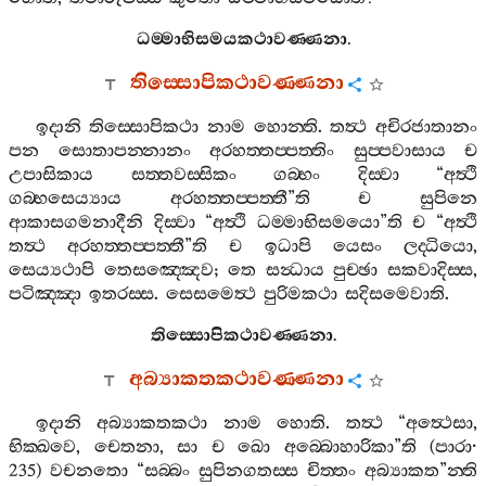
ධම‍්මාභිසමයකථාවණ‍්ණනා
.
තිස‍්සොපිකථාවණ‍්ණනා
ඉදානි
තිස‍්සොපිකථා
නාම
හොන‍්ති
.
තත්‍ථ
අචිරජාතානං
පන
සොතාපන‍්නානං
අරහත‍්තප‍්පත‍්තිං
සුප‍්පවාසාය
ච
උපාසිකාය
සත‍්තවස‍්සිකං
ගබ‍්භං
දිස‍්වා
“
අත්‍ථි
ගබ‍්භසෙය්‍යාය
අරහත‍්තප‍්පත‍්තී
”
ති
ච
සුපිනෙ
ආකාසගමනාදීනි
දිස‍්වා
“
අත්‍ථි
ධම‍්මාභිසමයො
”
ති
ච
“
අත්‍ථි
තත්‍ථ
අරහත‍්තප‍්පත‍්තී
”
ති
ච
ඉධාපි
යෙසං
ලද‍්ධියො
,
සෙය්‍යථාපි
තෙසඤ‍්ඤෙව
;
තෙ
සන්‍ධාය
පුච‍්ඡා
සකවාදිස‍්ස
,
පටිඤ‍්ඤා
ඉතරස‍්ස
.
සෙසමෙත්‍ථ
පුරිමකථා
සදිසමෙවාති
.
තිස‍්සොපිකථාවණ‍්ණනා
.
අබ්‍යාකතකථාවණ‍්ණනා
ඉදානි
අබ්‍යාකතකථා
නාම
හොති
.
තත්‍ථ
“
අත්‍ථෙසා
,
භික‍්ඛවෙ
,
චෙතනා
,
සා
ච
ඛො
අබ‍්බොහාරිකා
”
ති
(
පාරා
·
235)
වචනතො
“
සබ‍්බං
සුපිනගතස‍්ස
චිත‍්තං
අබ්‍යාකත
”
න‍්ති