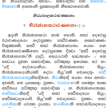
න
නිරයපාලානං
අභාවං
.
සකවාදිනා
පන
තමෙනං
,
භික‍්ඛවෙ
ති
ආභතානි
සුත‍්තපදානි
නීතත්‍ථානෙවාති
.
නිරයපාලකථාවණ‍්ණනා
.
තිරච‍්ඡානකථාවණ‍්ණනා
ඉදානි
තිරච‍්ඡානකථා
නාම
හොති
.
තත්‍ථ
දෙවෙසු
එරාවණාදයො
දෙවපුත‍්තා
හත්‍ථිවණ‍්ණං
අස‍්සවණ‍්ණං
විකුබ‍්බන‍්ති
,
නත්‍ථි
තත්‍ථ
තිරච‍්ඡානගතා
.
යෙසං
පන
තිරච‍්ඡානවණ‍්ණිනො
දෙවපුත‍්තෙ
දිස‍්වා
“
අත්‍ථි
දෙවෙසු
තිරච‍්ඡානගතා
”
ති
ලද‍්ධි
,
සෙය්‍යථාපි
අන්‍ධකානං
;
තෙ
සන්‍ධාය
පුච‍්ඡා
සකවාදිස‍්ස
,
පටිඤ‍්ඤා
ඉතරස‍්ස
.
අථ
නං
“
යදි
දෙවයොනියං
තිරච‍්ඡානගතා
සියුං
,
තිරච‍්ඡානයොනියම‍්පි
දෙවා
සියු
”
න‍්ති
චොදෙතුං
අත්‍ථි
තිරච‍්ඡානගතෙසූ
තිආදිමාහ
.
කීටා
තිආදි
යෙසං
සො
අභාවං
ඉච‍්ඡති
,
තෙ
දස‍්සෙතුං
වුත‍්තං
.
එරාවණො
ති
පඤ‍්හෙ
තස‍්ස
අත්‍ථිතාය
පටිඤ‍්ඤා
සකවාදිස‍්ස
,
න
තිරච‍්ඡානගතස‍්ස
.
හත්‍ථිබන්‍ධා
තිආදි
“
යදි
තත්‍ථ
හත්‍ථිආදයො
සියුං
,
හත්‍ථිබන්‍ධාදයොපි
සියු
”
න‍්ති
චොදනත්‍ථං
වුත‍්තං
.
තත්‍ථ
යාවසිකා
ති
යවස‍්ස
දායකා
.
කාරණිකා
ති
හත්‍ථාචරියාදයො
,