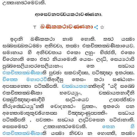
උත‍්තානත්‍ථමෙවාති
.
ආසෙවනපච‍්චයකථාවණ‍්ණනා
.
ඛණිකකථාවණ‍්ණනා
ඉදානි
ඛණිකකථා
නාම
හොති
.
තත්‍ථ
යස‍්මා
සබ‍්බසඞ‍්ඛතධම‍්මා
අනිච‍්චා
,
තස‍්මා
එකචිත‍්තක‍්ඛණිකායෙව
.
සමානාය
හි
අනිච‍්චතාය
එකො
ලහුං
භිජ‍්ජති
,
එකො
චිරෙනාති
කො
එත්‍ථ
නියාමොති
යෙසං
ලද‍්ධි
,
සෙය්‍යථාපි
පුබ‍්බසෙලියාපරසෙලියානං
;
තෙ
සන්‍ධාය
එකචිත‍්තක‍්ඛණිකා
ති
පුච‍්ඡා
සකවාදිස‍්ස
,
පටිඤ‍්ඤා
ඉතරස‍්ස
.
චිත‍්තෙ
මහාපථවී
තිආදීසු
තෙසං
තථා
සණ‍්ඨානං
අපස‍්සන‍්තො
පටික‍්ඛිපති
.
චක‍්ඛායතන
න‍්තිආදි
“
යදි
සබ‍්බෙ
එකචිත‍්තක‍්ඛණිකා
භවෙය්‍යුං
,
චක‍්ඛායතනාදීනි
චක‍්ඛුවිඤ‍්ඤාණාදීහි
සද‍්ධිංයෙව
උප‍්පජ‍්ජිත්‍වා
නිරුජ‍්ඣෙය්‍යු
”
න‍්ති
චොදනත්‍ථං
වුත‍්තං
.
ඉතරො
පන
අන‍්තොමාතුකුච‍්ඡිගතස‍්ස
විඤ‍්ඤාණුප‍්පත‍්තිං
සන්‍ධාය
පටික‍්ඛිපති
,
පවත‍්තං
සන්‍ධාය
ලද‍්ධිවසෙන
පටිජානාති
.
සෙසමෙත්‍ථ
උත‍්තානත්‍ථමෙවාති
.
තෙන
හි
එකචිත‍්තක‍්ඛණිකා
ති
යස‍්මා
නිච‍්චා
න
හොන‍්ති
,
තස‍්මා