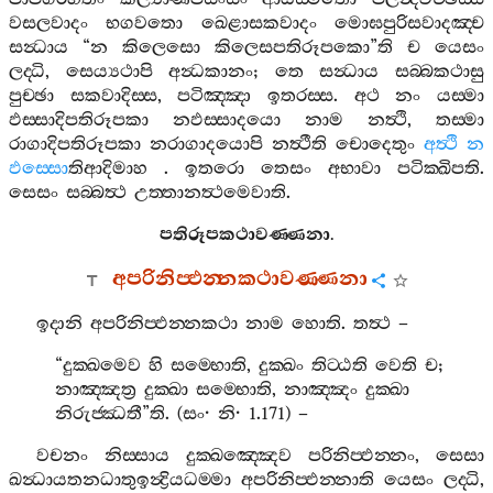
වසලවාදං
භගවතො
ඛෙළාසකවාදං
මොඝපුරිසවාදඤ‍්ච
සන්‍ධාය
“
න
කිලෙසො
කිලෙසපතිරූපකො
”
ති
ච
යෙසං
ලද‍්ධි
,
සෙය්‍යථාපි
අන්‍ධකානං
;
තෙ
සන්‍ධාය
සබ‍්බකථාසු
පුච‍්ඡා
සකවාදිස‍්ස
,
පටිඤ‍්ඤා
ඉතරස‍්ස
.
අථ
නං
යස‍්මා
ඵස‍්සාදිපතිරූපකා
නඵස‍්සාදයො
නාම
නත්‍ථි
,
තස‍්මා
රාගාදිපතිරූපකා
නරාගාදයොපි
නත්‍ථීති
චොදෙතුං
අත්‍ථි
න
ඵස‍්සො
තිආදිමාහ
.
ඉතරො
තෙසං
අභාවා
පටික‍්ඛිපති
.
සෙසං
සබ‍්බත්‍ථ
උත‍්තානත්‍ථමෙවාති
.
පතිරූපකථාවණ‍්ණනා
.
අපරිනිප‍්ඵන‍්නකථාවණ‍්ණනා
ඉදානි
අපරිනිප‍්ඵන‍්නකථා
නාම
හොති
.
තත්‍ථ
–
“
දුක‍්ඛමෙව
හි
සම‍්භොති
,
දුක‍්ඛං
තිට‍්ඨති
වෙති
ච
;
නාඤ‍්ඤත්‍ර
දුක‍්ඛා
සම‍්භොති
,
නාඤ‍්ඤං
දුක‍්ඛා
නිරුජ‍්ඣතී
”
ති
. (
සං
·
නි
· 1.171) –
වචනං
නිස‍්සාය
දුක‍්ඛඤ‍්ඤෙව
පරිනිප‍්ඵන‍්නං
,
සෙසා
ඛන්‍ධායතනධාතුඉන්‍ද්‍රියධම‍්මා
අපරිනිප‍්ඵන‍්නාති
යෙසං
ලද‍්ධි
,