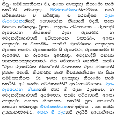
සියුං
සම‍්මත‍්තනියතා
වා
,
ඉතො
අඤ‍්ඤො
නියාමො
නාම
නත්‍ථී
”
ති
චොදෙතුං
මිච‍්ඡත‍්තනියතා
තිආදිමාහ
.
තත්‍ථ
පටික‍්ඛෙපො
ච
පටිඤ‍්ඤා
ච
පරවාදිස‍්ස
.
රූපං
රූපට‍්ඨෙනා
තිආදි
යෙනත්‍ථෙන
නියතාති
වදති
,
තස‍්ස
වසෙන
චොදෙතුං
වුත‍්තං
.
තත්‍රායං
අධිප‍්පායො
–
රූපඤ‍්හි
රූපට‍්ඨෙන
නියතන‍්ති
රූපං
රූපමෙව
,
න
වෙදනාදිසභාවන‍්ති
අධිප‍්පායෙන
වත‍්තබ‍්බං
,
ඉතො
අඤ‍්ඤථා
න
වත‍්තබ‍්බං
.
කස‍්මා
?
රූපට‍්ඨතො
අඤ‍්ඤස‍්ස
රූපස‍්ස
අභාවා
.
රූපසභාවො
හි
රූපට‍්ඨො
,
රූපසභාවො
ච
රූපමෙව
,
න
රූපතො
අඤ‍්ඤො
.
වෙදනාදීහි
පනස‍්ස
නානත‍්තපඤ‍්ඤාපනත්‍ථං
එස
වොහාරො
හොතීති
.
තස‍්මා
“
රූපං
රූපට‍්ඨෙන
නියත
”
න‍්ති
වදන‍්තෙන
රූපං
නියතන‍්ති
වුත‍්තං
හොති
.
නියතඤ‍්ච
නාම
මිච‍්ඡත‍්තනියතං
වා
සියා
සම‍්මත‍්තනියතං
වා
,
ඉතො
අඤ‍්ඤො
නියාමො
නාම
නත්‍ථීති
.
අථ
කස‍්මා
පටිජානාතීති
?
අත්‍ථන‍්තරවසෙන
.
රූපං
රූපට‍්ඨෙන
නියත
න‍්ති
එත්‍ථ
හි
රූපං
රූපමෙව
,
න
වෙදනාදිසභාවන‍්ති
අයමත්‍ථො
.
තස‍්මා
පටිජානාති
.
ඉතො
අඤ‍්ඤථා
පනස‍්ස
නියතත‍්තං
නත්‍ථීති
පුන
තෙනෙව
නයෙන
චොදෙතුං
මිච‍්ඡත‍්තනියත
න‍්තිආදිමාහ
.
තං
සබ‍්බං
උත‍්තානත්‍ථමෙව
.
තෙන
හි
රූප
න‍්ති
ලද‍්ධිපි
අයොනිසො