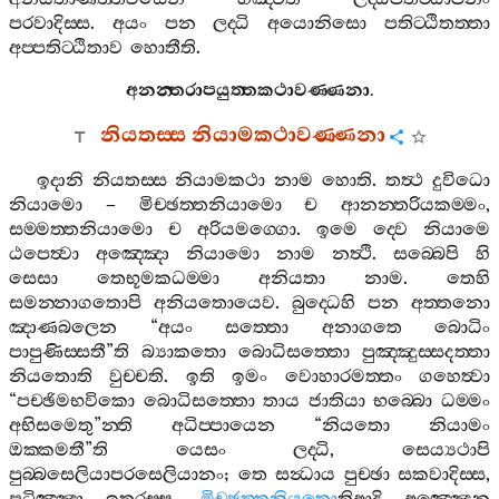
පරවාදිස‍්ස
.
අයං
පන
ලද‍්ධි
අයොනිසො
පතිට‍්ඨිතත‍්තා
අප‍්පතිට‍්ඨිතාව
හොතීති
.
අනන‍්තරාපයුත‍්තකථාවණ‍්ණනා
.
නියතස‍්ස
නියාමකථාවණ‍්ණනා
ඉදානි
නියතස‍්ස
නියාමකථා
නාම
හොති
.
තත්‍ථ
දුවිධො
නියාමො
–
මිච‍්ඡත‍්තනියාමො
ච
ආනන‍්තරියකම‍්මං
,
සම‍්මත‍්තනියාමො
ච
අරියමග‍්ගො
.
ඉමෙ
ද‍්වෙ
නියාමෙ
ඨපෙත්‍වා
අඤ‍්ඤො
නියාමො
නාම
නත්‍ථි
.
සබ‍්බෙපි
හි
සෙසා
තෙභූමකධම‍්මා
අනියතා
නාම
.
තෙහි
සමන‍්නාගතොපි
අනියතොයෙව
.
බුද‍්ධෙහි
පන
අත‍්තනො
ඤාණබලෙන
“
අයං
සත‍්තො
අනාගතෙ
බොධිං
පාපුණිස‍්සතී
”
ති
බ්‍යාකතො
බොධිසත‍්තො
පුඤ‍්ඤුස‍්සදත‍්තා
නියතොති
වුච‍්චති
.
ඉති
ඉමං
වොහාරමත‍්තං
ගහෙත්‍වා
“
පච‍්ඡිමභවිකො
බොධිසත‍්තො
තාය
ජාතියා
භබ‍්බො
ධම‍්මං
අභිසමෙතු
”
න‍්ති
අධිප‍්පායෙන
“
නියතො
නියාමං
ඔක‍්කමතී
”
ති
යෙසං
ලද‍්ධි
,
සෙය්‍යථාපි
පුබ‍්බසෙලියාපරසෙලියානං
;
තෙ
සන්‍ධාය
පුච‍්ඡා
සකවාදිස‍්ස
,