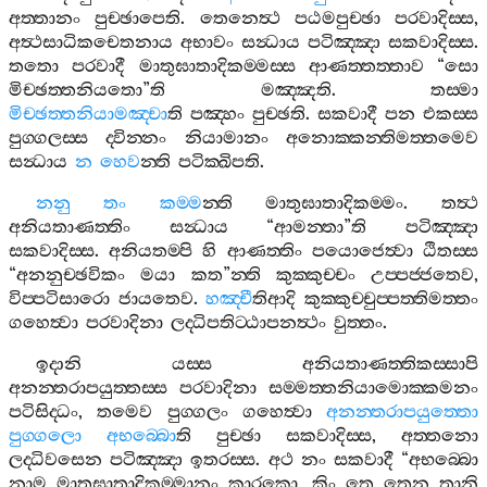
අත‍්තානං
පුච‍්ඡාපෙති
.
තෙනෙත්‍ථ
පඨමපුච‍්ඡා
පරවාදිස‍්ස
,
අත්‍ථසාධිකචෙතනාය
අභාවං
සන්‍ධාය
පටිඤ‍්ඤා
සකවාදිස‍්ස
.
තතො
පරවාදී
මාතුඝාතාදිකම‍්මස‍්ස
ආණත‍්තත‍්තාව
“
සො
මිච‍්ඡත‍්තනියතො
”
ති
මඤ‍්ඤති
.
තස‍්මා
මිච‍්ඡත‍්තනියාමඤ‍්චා
ති
පඤ‍්හං
පුච‍්ඡති
.
සකවාදී
පන
එකස‍්ස
පුග‍්ගලස‍්ස
ද‍්වින‍්නං
නියාමානං
අනොක‍්කන‍්තිමත‍්තමෙව
සන්‍ධාය
න
හෙව
න‍්ති
පටික‍්ඛිපති
.
නනු
තං
කම‍්ම
න‍්ති
මාතුඝාතාදිකම‍්මං
.
තත්‍ථ
අනියතාණත‍්තිං
සන්‍ධාය
“
ආමන‍්තා
”
ති
පටිඤ‍්ඤා
සකවාදිස‍්ස
.
අනියතම‍්පි
හි
ආණත‍්තිං
පයොජෙත්‍වා
ඨිතස‍්ස
“
අනනුච‍්ඡවිකං
මයා
කත
”
න‍්ති
කුක‍්කුච‍්චං
උප‍්පජ‍්ජතෙව
,
විප‍්පටිසාරො
ජායතෙව
.
හඤ‍්චී
තිආදි
කුක‍්කුච‍්චුප‍්පත‍්තිමත‍්තං
ගහෙත්‍වා
පරවාදිනා
ලද‍්ධිපතිට‍්ඨාපනත්‍ථං
වුත‍්තං
.
ඉදානි
යස‍්ස
අනියතාණත‍්තිකස‍්සාපි
අනන‍්තරාපයුත‍්තස‍්ස
පරවාදිනා
සම‍්මත‍්තනියාමොක‍්කමනං
පටිසිද‍්ධං
,
තමෙව
පුග‍්ගලං
ගහෙත්‍වා
අනන‍්තරාපයුත‍්තො
පුග‍්ගලො
අභබ‍්බො
ති
පුච‍්ඡා
සකවාදිස‍්ස
,
අත‍්තනො
ලද‍්ධිවසෙන
පටිඤ‍්ඤා
ඉතරස‍්ස
.
අථ
නං
සකවාදී
“
අභබ‍්බො
නාම
මාතුඝාතාදිකම‍්මානං
කාරකො
,
කිං
තෙ
තෙන
තානි