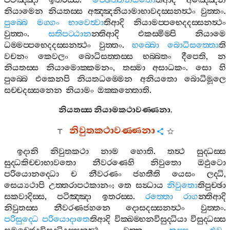
පටිඤ‍්ඤා
ඉතරස‍්ස
.
මිච‍්ඡත‍්තනියතො
තිආදි
අඤ‍්ඤෙන
නියාමෙන
නියතස‍්ස
අඤ‍්ඤනියාමාභාවදස‍්සනත්‍ථං
වුත‍්තං
.
පුබ‍්බෙ
මග‍්ගං
භාවෙත්‍වා
තිආදි
නියාමප‍්පභෙදදස‍්සනත්‍ථං
වුත‍්තං
.
සතිපට‍්ඨාන
න‍්තිආදි
එකස‍්මිම‍්පි
නියාමෙ
ධම‍්මප‍්පභෙදදස‍්සනත්‍ථං
වුත‍්තං
.
භබ‍්බො
බොධිසත‍්තො
ති
වචනං
කෙවලං
බොධිසත‍්තස‍්ස
භබ‍්බතං
දීපෙති
,
න
නියතස‍්ස
නියාමොක‍්කමනං
,
තස‍්මා
අසාධකං
.
සො
හි
පුබ‍්බෙ
එකෙනපි
නියතධම‍්මෙන
අනියතො
බොධිමූලෙ
සච‍්චදස‍්සනෙන
නියාමං
ඔක‍්කන‍්තොති
.
නියතස‍්ස
නියාමකථාවණ‍්ණනා
.
නිවුතකථාවණ‍්ණනා
ඉදානි
නිවුතකථා
නාම
හොති
.
තත්‍ථ
සුද‍්ධස‍්ස
සුද‍්ධකිච‍්චාභාවතො
නීවරණෙහි
නිවුතො
ඔඵුටො
පරියොනද‍්ධො
ච
නීවරණං
ජහතීති
යෙසං
ලද‍්ධි
,
සෙය්‍යථාපි
උත‍්තරාපථකානං
;
තෙ
සන්‍ධාය
නිවුතො
තිපුච‍්ඡා
සකවාදිස‍්ස
,
පටිඤ‍්ඤා
ඉතරස‍්ස
.
රත‍්තො
රාග
න‍්තිආදි
නිවුතස‍්ස
නීවරණජහනෙ
දොසදස‍්සනත්‍ථං
වුත‍්තං
.
පරිසුද‍්ධෙ
පරියොදාතෙ
තිආදි
වික‍්ඛම‍්භනවිසුද‍්ධියා
විසුද‍්ධස‍්ස