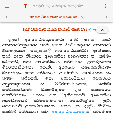
අනන‍්තරාපයුත‍්තකථාවණ‍්ණනා
අනන‍්තරාපයුත‍්තකථාවණ‍්ණනා
ඉදානි
අනන‍්තරාපයුත‍්තකථා
නාම
හොති
.
තත්‍ථ
අනන‍්තරාපයුත‍්තො
නාම
යෙන
ඛන්‍ධභෙදතො
අනන‍්තරා
විපාකදායකං
මාතුඝාතාදි
ආනන‍්තරියකම‍්මං
ආණත‍්තං
.
තත්‍ථ
යස‍්ස
නියතාය
ආණත‍්තියා
ආණත‍්තො
තං
කම‍්මං
කරිස‍්සති
,
සො
අත්‍ථසාධිකාය
චෙතනාය
උප‍්පාදිතත‍්තා
මිච‍්ඡත‍්තනියතො
හොති
,
අභබ‍්බො
සම‍්මත‍්තනියාමං
ඔක‍්කමිතුං
.
යස‍්ස
අනියතාය
ආණත‍්තියා
ආණත‍්තො
තං
කම‍්මං
කරිස‍්සති
,
සො
අත්‍ථසාධිකාය
චෙතනාය
අනුප‍්පාදිතත‍්තා
න
මිච‍්ඡත‍්තනියතො
,
භබ‍්බො
සම‍්මත‍්තනියාමං
ඔක‍්කමිතුන‍්ති
ඉදං
සකසමයෙ
සන‍්නිට‍්ඨානං
.
යෙසං
පන
“
අනියතායපි
ආණත‍්තියා
අභබ‍්බොයෙව
සම‍්මත‍්තනියාමං
ඔක‍්කමිතු
”
න‍්ති
ලද‍්ධි
,
සෙය්‍යථාපි
උත‍්තරාපථකානං
;
තෙසං
තං
ලද‍්ධිං
භින්‍දිතුං
සකවාදී
පුබ‍්බපක‍්ඛං
දත්‍වා
අනන‍්තරාපයුත‍්තො
ති
පරවාදිනා