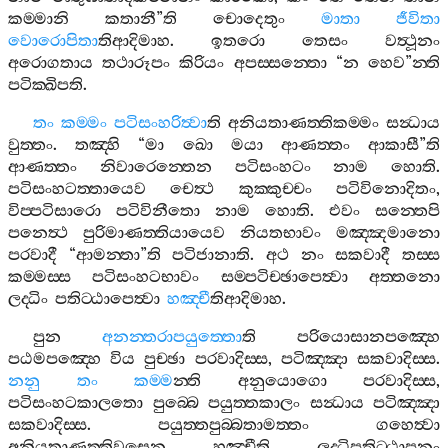
කම‍්මානි
කතානී
”
ති
චොදෙතුං
මාතා
ජීවිතා
වොරොපිතා
තිආදිමාහ
.
ඉතරො
තෙසං
වත්‍ථූනං
අරොගතාය
තථාරූපං
කිරියං
අපස‍්සන‍්තො
“
න
හෙව
”
න‍්ති
පටික‍්ඛිපති
.
තං
කම‍්මං
පටිසංහරිත්‍වා
ති
අනියතාණත‍්තිකම‍්මං
සන්‍ධාය
වුත‍්තං
.
තඤ‍්හි
“
මා
ඛො
මයා
ආණත‍්තං
ආකාසී
”
ති
ආණත‍්තං
නිවාරෙන‍්තෙන
පටිසංහටං
නාම
හොති
.
පටිසංහටත‍්තායෙව
චෙත්‍ථ
කුක‍්කුච‍්චං
පටිවිනොදිතං
,
විප‍්පටිසාරො
පටිවිනීතො
නාම
හොති
.
එවං
සන‍්තෙපි
පනෙත්‍ථ
පුරිමාණත‍්තියායෙව
නියතභාවං
මඤ‍්ඤමානො
පරවාදී
“
ආමන‍්තා
”
ති
පටිජානාති
.
අථ
නං
සකවාදී
තස‍්ස
කම‍්මස‍්ස
පටිසංහටභාවං
සම‍්පටිච‍්ඡාපෙත්‍වා
අත‍්තනො
ලද‍්ධිං
පතිට‍්ඨාපෙත්‍වා
හඤ‍්චී
තිආදිමාහ
.
පුන
අනන‍්තරාපයුත‍්තො
ති
පරියොසානපඤ‍්හෙ
පඨමපඤ‍්හෙ
විය
පුච‍්ඡා
පරවාදිස‍්ස
,
පටිඤ‍්ඤා
සකවාදිස‍්ස
.
නනු
තං
කම‍්ම
න‍්ති
අනුයොගො
පරවාදිස‍්ස
,
පටිසංහටකාලතො
පුබ‍්බෙ
පයුත‍්තකාලං
සන්‍ධාය
පටිඤ‍්ඤා
සකවාදිස‍්ස
.
පයුත‍්තපුබ‍්බතාමත‍්තං
ගහෙත්‍වා
අනියතාණත‍්තිවසෙන
හඤ‍්චීති
ලද‍්ධිපතිට‍්ඨාපනං