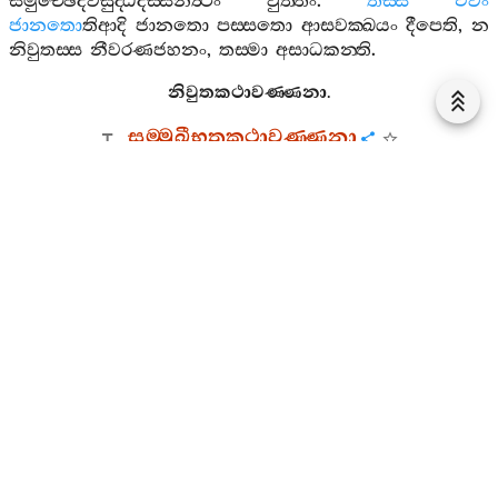
සමුච‍්ඡෙදවිසුද‍්ධිදස‍්සනත්‍ථං
වුත‍්තං
.
තස‍්ස
එවං
ජානතො
තිආදි
ජානතො
පස‍්සතො
ආසවක‍්ඛයං
දීපෙති
,
න
නිවුතස‍්ස
නීවරණජහනං
,
තස‍්මා
අසාධකන‍්ති
.
නිවුතකථාවණ‍්ණනා
.
සම‍්මුඛීභූතකථාවණ‍්ණනා
ඉදානි
සම‍්මුඛීභූතකථා
නාම
හොති
.
තත්‍ථ
සම‍්මුඛීභූතො
ති
සංයොජනානං
සම‍්මුඛීභාවං
තෙහි
සමඞ‍්ගීභාවං
උපගතො
.
සෙසමෙත්‍ථ
නිවුතකථාසදිසමෙවාති
.
සම‍්මුඛීභූතකථාවණ‍්ණනා
.
සමාපන‍්නො
අස‍්සාදෙතීතිකථාවණ‍්ණනා
ඉදානි
සමාපන‍්නො
අස‍්සාදෙතීතිකථා
නාම
හොති
.
තත්‍ථ
“
පඨමං
ඣානං
උපසම‍්පජ‍්ජ
විහරති
,
සො
තදස‍්සාදෙතී
”
තිආදිවචනං
(
අ
·
නි
· 4.123)
නිස‍්සාය
“
සමාපන‍්නො
අස‍්සාදෙති
,
සා
චස‍්ස
ඣානනිකන‍්ති
ඣානාරම‍්මණා
හොතී
”
ති
යෙසං
ලද‍්ධි
,
සෙය්‍යථාපි