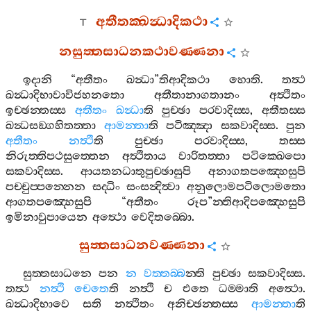
අතීතක‍්ඛන්‍ධාදිකථා
නසුත‍්තසාධනකථාවණ‍්ණනා
ඉදානි
“
අතීතං
ඛන්‍ධා
”
තිආදිකථා
හොති
.
තත්‍ථ
ඛන්‍ධාදිභාවාවිජහනතො
අතීතානාගතානං
අත්‍ථිතං
ඉච‍්ඡන‍්තස‍්ස
අතීතං
ඛන්‍ධා
ති
පුච‍්ඡා
පරවාදිස‍්ස
,
අතීතස‍්ස
ඛන්‍ධසඞ‍්ගහිතත‍්තා
ආමන‍්තා
ති
පටිඤ‍්ඤා
සකවාදිස‍්ස
.
පුන
අතීතං
නත්‍ථී
ති
පුච‍්ඡා
පරවාදිස‍්ස
,
තස‍්ස
නිරුත‍්තිපථසුත‍්තෙන
අත්‍ථිතාය
වාරිතත‍්තා
පටික‍්ඛෙපො
සකවාදිස‍්ස
.
ආයතනධාතුපුච‍්ඡාසුපි
අනාගතපඤ‍්හෙසුපි
පච‍්චුප‍්පන‍්නෙන
සද‍්ධිං
සංසන්‍දිත්‍වා
අනුලොමපටිලොමතො
ආගතපඤ‍්හෙසුපි
“
අතීතං
රූප
”
න‍්තිආදිපඤ‍්හෙසුපි
ඉමිනාවුපායෙන
අත්‍ථො
වෙදිතබ‍්බො
.
සුත‍්තසාධනවණ‍්ණනා
සුත‍්තසාධනෙ
පන
න
වත‍්තබ‍්බ
න‍්ති
පුච‍්ඡා
සකවාදිස‍්ස
.
තත්‍ථ
නත්‍ථි
චෙතෙ
ති
නත්‍ථි
ච
එතෙ
ධම‍්මාති
අත්‍ථො
.
ඛන්‍ධාදිභාවෙ
සති
නත්‍ථිතං
අනිච‍්ඡන‍්තස‍්ස
ආමන‍්තා
ති