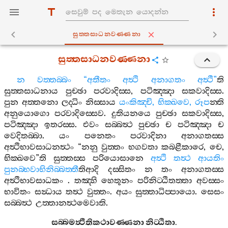
සුත‍්තසාධනවණ‍්ණනා
සුත‍්තසාධනවණ‍්ණනා
න
වත‍්තබ‍්බං
“
අතීතං
අත්‍ථි
අනාගතං
අත්‍ථී
”
ති
සුත‍්තසාධනාය
පුච‍්ඡා
පරවාදිස‍්ස
,
පටිඤ‍්ඤා
සකවාදිස‍්ස
.
පුන
අත‍්තනො
ලද‍්ධිං
නිස‍්සාය
යංකිඤ‍්චි
,
භික‍්ඛවෙ
,
රූප
න‍්ති
අනුයොගො
පරවාදිස‍්සෙව
.
දුතියනයෙ
පුච‍්ඡා
සකවාදිස‍්ස
,
පටිඤ‍්ඤා
ඉතරස‍්ස
.
එවං
සබ‍්බත්‍ථ
පුච‍්ඡා
ච
පටිඤ‍්ඤා
ච
වෙදිතබ‍්බා
.
යං
පනෙතං
පරවාදිනා
අනාගතස‍්ස
අත්‍ථිභාවසාධනත්‍ථං
“
නනු
වුත‍්තං
භගවතා
කබළීකාරෙ
,
චෙ
,
භික‍්ඛවෙ
”
ති
සුත‍්තස‍්ස
පරියොසානෙ
අත්‍ථි
තත්‍ථ
ආයතිං
පුනබ‍්භවාභිනිබ‍්බත‍්තී
තිආදි
දස‍්සිතං
න
තං
අනාගතස‍්ස
අත්‍ථිභාවසාධකං
.
තඤ‍්හි
හෙතූනං
පරිනිට‍්ඨිතත‍්තා
අවස‍්සං
භාවිතං
සන්‍ධාය
තත්‍ථ
වුත‍්තං
.
අයං
සුත‍්තාධිප‍්පායො
.
සෙසං
සබ‍්බත්‍ථ
උත‍්තානත්‍ථමෙවාති
.
සබ‍්බමත්‍ථීතිකථාවණ‍්ණනා
නිට‍්ඨිතා
.