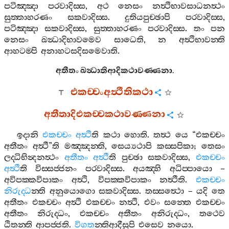
පටිඤ‍්ඤා
පරවාදිස‍්ස
,
අථ
නෙසං
නත්‍ථිභාවසාධනත්‍ථං
සුත‍්තාහරණං
සකවාදිස‍්ස
.
දුතියපුච‍්ඡාපි
පරවාදිස‍්ස
,
පටිඤ‍්ඤා
සකවාදිස‍්ස
,
සුත‍්තාහරණං
පරවාදිස‍්ස
.
තං
පන
නෙසං
ඛන්‍ධාදිභාවමෙව
සාධෙති
,
න
අත්‍ථිභාවන‍්ති
ආහටම‍්පි
අනාහටසදිසමෙවාති
.
අතීතං
ඛන්‍ධාතිආදිකථාවණ‍්ණනා
.
එකච‍්චංඅත්‍ථීතිකථා
අතීතාදිඑකච‍්චකථාවණ‍්ණනා
ඉදානි
එකච‍්චං
අත්‍ථී
ති
කථා
හොති
.
තත්‍ථ
යෙ
“
එකච‍්චං
අතීතං
අත්‍ථී
”
ති
මඤ‍්ඤන‍්ති
,
සෙය්‍යථාපි
කස‍්සපිකා
;
තෙසං
ලද‍්ධිභින්‍දනත්‍ථං
අතීතං
අත්‍ථී
ති
පුච‍්ඡා
සකවාදිස‍්ස
,
එකච‍්චං
අත්‍ථී
ති
විස‍්සජ‍්ජනං
පරවාදිස‍්ස
.
අයඤ‍්හි
අධිප‍්පායො
–
අවිපක‍්කවිපාකං
අත්‍ථි
,
විපක‍්කවිපාකං
නත්‍ථීති
.
එකච‍්චං
නිරුද‍්ධ
න‍්ති
අනුයොගො
සකවාදිස‍්ස
.
තස‍්සත්‍ථො
–
යදි
තෙ
අතීතං
එකච‍්චං
අත්‍ථි
එකච‍්චං
නත්‍ථි
,
එවං
සන‍්තෙ
එකච‍්චං
අතීතං
නිරුද‍්ධං
,
එකච‍්චං
අතීතං
අනිරුද‍්ධං
,
තථෙව
ඨිතන‍්ති
ආපජ‍්ජති
.
විගත
න‍්තිආදීසුපි
එසෙව
නයො
.