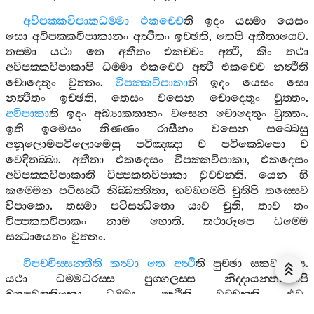
අවිපක‍්කවිපාකධම‍්මා
එකච‍්චෙ
ති
ඉදං
යස‍්මා
යෙසං
සො
අවිපක‍්කවිපාකානං
අත්‍ථිතං
ඉච‍්ඡති
,
තෙපි
අතීතායෙව
.
තස‍්මා
යථා
තෙ
අතීතං
එකච‍්චං
අත්‍ථි
,
කිං
තථා
අවිපක‍්කවිපාකාපි
ධම‍්මා
එකච‍්චෙ
අත්‍ථී
එකච‍්චෙ
නත්‍ථීති
චොදෙතුං
වුත‍්තං
.
විපක‍්කවිපාකා
ති
ඉදං
යෙසං
සො
නත්‍ථිතං
ඉච‍්ඡති
,
තෙසං
වසෙන
චොදෙතුං
වුත‍්තං
.
අවිපාකා
ති
ඉදං
අබ්‍යාකතානං
වසෙන
චොදෙතුං
වුත‍්තං
.
ඉති
ඉමෙසං
තිණ‍්ණං
රාසීනං
වසෙන
සබ‍්බෙසු
අනුලොමපටිලොමෙසු
පටිඤ‍්ඤා
ච
පටික‍්ඛෙපො
ච
වෙදිතබ‍්බා
.
අතීතා
එකදෙසං
විපක‍්කවිපාකා
,
එකදෙසං
අවිපක‍්කවිපාකාති
විප‍්පකතවිපාකා
වුච‍්චන‍්ති
.
යෙන
හි
කම‍්මෙන
පටිසන්‍ධි
නිබ‍්බත‍්තිතා
,
භවඞ‍්ගම‍්පි
චුතිපි
තස‍්සෙව
විපාකො
.
තස‍්මා
පටිසන්‍ධිතො
යාව
චුති
,
තාව
තං
විප‍්පකතවිපාකං
නාම
හොති
.
තථාරූපෙ
ධම‍්මෙ
සන්‍ධායෙතං
වුත‍්තං
.
විපච‍්චිස‍්සන‍්තීති
කත්‍වා
තෙ
අත්‍ථී
ති
පුච‍්ඡා
සකවාදිස‍්ස
.
යථා
ධම‍්මධරස‍්ස
පුග‍්ගලස‍්ස
නිද‍්දායන‍්තස‍්සාපි
බහුපවත‍්තිනො
ධම‍්මා
අත්‍ථීති
වුච‍්චන‍්ති
,
එවං
ලොකවොහාරවසෙන
අත්‍ථිතං
සන්‍ධාය
පටිඤ‍්ඤා