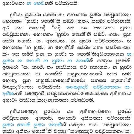
අභාවතො
න
හෙව
න‍්ති
පටික‍්ඛිපති
.
දුතියං
පුට‍්ඨො
යස‍්මා
තං
අනාගතං
හුත්‍වා
පච‍්චුප‍්පන‍්නං
හොන‍්තං
“
හුත්‍වා
හොතී
”
ති
සඞ‍්ඛං
ගතං
,
තස‍්මා
පටිජානාති
.
අථ
නං
සකවාදී
“
යදි
තෙ
තං
අනාගතං
හුත්‍වා
පච‍්චුප‍්පන‍්නං
හොන‍්තං
‘
හුත්‍වා
හොතී
’
ති
සඞ‍්ඛං
ගතං
,
පුන
හුත්‍වා
හොති
,
යං
අනාගතං
න
හුත්‍වා
පච‍්චුප‍්පන‍්නං
න
හොන‍්තං
‘
න
හුත්‍වා
න
හොතී
’
ති
සඞ‍්ඛං
ගතං
සසවිසාණං
,
කිං
තෙ
තම‍්පි
පුන
න
හුත්‍වා
න
හොතී
”
තිඅධිප‍්පායෙන
න
හුත්‍වා
න
හොති
න
හුත්‍වා
න
හොතී
ති
පඤ‍්හං
පුච‍්ඡති
.
ඉතරො
“
යං
නත්‍ථි
,
තං
නත්‍ථිතාය
,
එව
අනාගතං
න
හුත්‍වා
පච‍්චුප‍්පන‍්නං
න
හොතීති
නහුත්‍වානහොති
නාම
තාව
හොතු
,
පුන
නහුත්‍වානහොතිභාවො
පනස‍්ස
කුතො
”
ති
මඤ‍්ඤමානො
පටික‍්ඛිපති
.
තඤ‍්ඤෙව
පච‍්චුප‍්පන‍්නං
තං
අතීත
න‍්ති
පඤ‍්හෙපි
පච‍්චුප‍්පන‍්නක‍්ඛණෙයෙවස‍්ස
අතීතතාය
අභාවං
සන්‍ධාය
කාලනානත‍්තා
පටික‍්ඛිපති
.
දුතියපඤ‍්හෙ
පුට‍්ඨො
යං
අතීතභාවතො
පුබ‍්බෙ
පච‍්චුප‍්පන‍්නං
අහොසි
,
තස‍්සෙව
අතීතත‍්තා
පටිජානාති
.
හුත්‍වා
හොති
හුත්‍වා
හොතී
ති
යදෙතං
තයා
“
පච‍්චුප‍්පන‍්නං
හුත්‍වා
අතීතං
හොතී
”
ති
වදතා
“
තඤ‍්ඤෙව
පච‍්චුප‍්පන‍්නං
තං