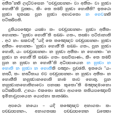
අතීත
”
න‍්ති
ලද‍්ධිවසෙන
“
පච‍්චුප‍්පන‍්නං
වා
අතීතං
වා
හුත්‍වා
හොතී
”
ති
වුත‍්තං
,
කිං
තෙ
තම‍්පි
හුත්‍වා
හොතීති
?
ඉතරො
හුත්‍වා
භූතස‍්ස
පුන
හුත්‍වා
අභාවතො
න
හෙව
න‍්ති
පටික‍්ඛිපති
.
දුතියපඤ‍්හෙ
යස‍්මා
තං
පච‍්චුප‍්පන‍්නං
හුත්‍වා
අතීතං
හොන‍්තං
“
හුත්‍වා
හොතී
”
ති
සඞ‍්ඛං
ගතං
,
තස‍්මා
පටිජානාති
.
අථ
නං
සකවාදී
“
යදි
තෙ
තඤ‍්ඤෙව
පච‍්චුප‍්පන‍්නං
හුත්‍වා
අතීතං
හොන‍්තං
‘
හුත්‍වා
හොතී
’
ති
සඞ‍්ඛං
ගතං
,
පුන
හුත්‍වා
හොති
,
යං
පච‍්චුප‍්පන‍්නං
න
හුත්‍වා
අතීතං
න
හොන‍්තං
‘
න
හුත්‍වා
න
හොතී
’
ති
සඞ‍්ඛං
ගතං
සසවිසාණං
,
කිං
තෙ
තම‍්පි
පුන
න
හුත්‍වා
න
හොතී
”
ති
අධිප‍්පායෙන
න
හුත්‍වා
න
හොති
න
හුත්‍වා
න
හොතී
ති
පඤ‍්හං
පුච‍්ඡති
.
ඉතරො
“
යං
නත්‍ථි
,
තං
නත්‍ථිතාය
එව
පච‍්චුප‍්පන‍්නං
න
හුත්‍වා
අතීතං
න
හොතීති
නහුත්‍වානහොති
නාම
තාව
හොතු
.
පුන
නහුත්‍වානහොතිභාවො
පනස‍්ස
කුතො
”
ති
මඤ‍්ඤමානො
පටික‍්ඛිපති
.
උභයං
එකතො
කත්‍වා
ආගතෙ
තතියපඤ‍්හෙපි
ඉමිනාවුපායෙන
යොජනා
කාතබ‍්බා
.
අපරො
නයො
–
යදි
තඤ‍්ඤෙව
අනාගතං
තං
පච‍්චුප‍්පන‍්නං
,
අනාගතස‍්ස
පච‍්චුප‍්පන‍්නෙ
වුත‍්තො