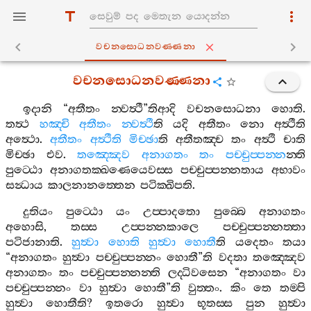
වචනසොධනවණ‍්ණනා
වචනසොධනවණ‍්ණනා
ඉදානි
“
අතීතං
න‍්වත්‍ථී
”
තිආදි
වචනසොධනා
හොති
.
තත්‍ථ
හඤ‍්චි
අතීතං
න‍්වත්‍ථී
ති
යදි
අතීතං
නො
අත්‍ථීති
අත්‍ථො
.
අතීතං
අත්‍ථීති
මිච‍්ඡා
ති
අතීතඤ‍්ච
තං
අත්‍ථි
චාති
මිච‍්ඡා
එව
.
තඤ‍්ඤෙව
අනාගතං
තං
පච‍්චුප‍්පන‍්න
න‍්ති
පුට‍්ඨො
අනාගතක‍්ඛණෙයෙවස‍්ස
පච‍්චුප‍්පන‍්නතාය
අභාවං
සන්‍ධාය
කාලනානත‍්තෙන
පටික‍්ඛිපති
.
දුතියං
පුට‍්ඨො
යං
උප‍්පාදතො
පුබ‍්බෙ
අනාගතං
අහොසි
,
තස‍්ස
උප‍්පන‍්නකාලෙ
පච‍්චුප‍්පන‍්නත‍්තා
පටිජානාති
.
හුත්‍වා
හොති
හුත්‍වා
හොතී
ති
යදෙතං
තයා
“
අනාගතං
හුත්‍වා
පච‍්චුප‍්පන‍්නං
හොතී
”
ති
වදතා
තඤ‍්ඤෙව
අනාගතං
තං
පච‍්චුප‍්පන‍්නන‍්ති
ලද‍්ධිවසෙන
“
අනාගතං
වා
පච‍්චුප‍්පන‍්නං
වා
හුත්‍වා
හොතී
”
ති
වුත‍්තං
.
කිං
තෙ
තම‍්පි
හුත්‍වා
හොතීති
?
ඉතරො
හුත්‍වා
භූතස‍්ස
පුන
හුත්‍වා