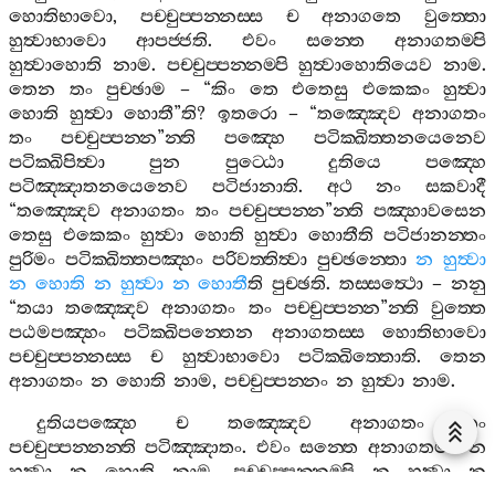
හොතිභාවො
,
පච‍්චුප‍්පන‍්නස‍්ස
ච
අනාගතෙ
වුත‍්තො
හුත්‍වාභාවො
ආපජ‍්ජති
.
එවං
සන‍්තෙ
අනාගතම‍්පි
හුත්‍වාහොති
නාම
.
පච‍්චුප‍්පන‍්නම‍්පි
හුත්‍වාහොතියෙව
නාම
.
තෙන
තං
පුච‍්ඡාම
– “
කිං
තෙ
එතෙසු
එකෙකං
හුත්‍වා
හොති
හුත්‍වා
හොතී
”
ති
?
ඉතරො
– “
තඤ‍්ඤෙව
අනාගතං
තං
පච‍්චුප‍්පන‍්න
”
න‍්ති
පඤ‍්හෙ
පටික‍්ඛිත‍්තනයෙනෙව
පටික‍්ඛිපිත්‍වා
පුන
පුට‍්ඨො
දුතියෙ
පඤ‍්හෙ
පටිඤ‍්ඤාතනයෙනෙව
පටිජානාති
.
අථ
නං
සකවාදී
“
තඤ‍්ඤෙව
අනාගතං
තං
පච‍්චුප‍්පන‍්න
”
න‍්ති
පඤ‍්හාවසෙන
තෙසු
එකෙකං
හුත්‍වා
හොති
හුත්‍වා
හොතීති
පටිජානන‍්තං
පුරිමං
පටික‍්ඛිත‍්තපඤ‍්හං
පරිවත‍්තිත්‍වා
පුච‍්ඡන‍්තො
න
හුත්‍වා
න
හොති
න
හුත්‍වා
න
හොතී
ති
පුච‍්ඡති
.
තස‍්සත්‍ථො
–
නනු
“
තයා
තඤ‍්ඤෙව
අනාගතං
තං
පච‍්චුප‍්පන‍්න
”
න‍්ති
වුත‍්තෙ
පඨමපඤ‍්හං
පටික‍්ඛිපන‍්තෙන
අනාගතස‍්ස
හොතිභාවො
පච‍්චුප‍්පන‍්නස‍්ස
ච
හුත්‍වාභාවො
පටික‍්ඛිත‍්තොති
.
තෙන
අනාගතං
න
හොති
නාම
,
පච‍්චුප‍්පන‍්නං
න
හුත්‍වා
නාම
.
දුතියපඤ‍්හෙ
ච
තඤ‍්ඤෙව
අනාගතං
තං
පච‍්චුප‍්පන‍්නන‍්ති
පටිඤ‍්ඤාතං
.
එවං
සන‍්තෙ
අනාගතම‍්පි
න
හුත්‍වා
න
හොති
නාම
.
පච‍්චුප‍්පන‍්නම‍්පි
න
හුත්‍වා
න