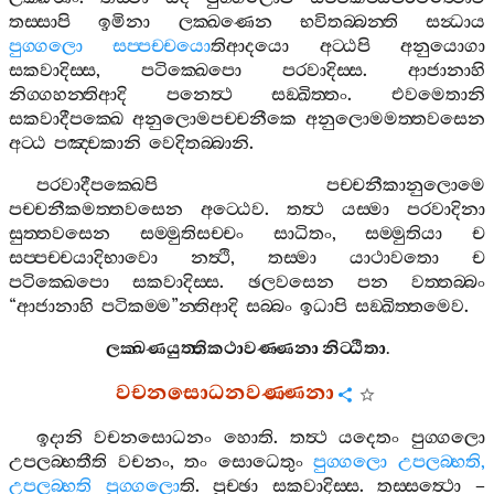
තස‍්සාපි
ඉමිනා
ලක‍්ඛණෙන
භවිතබ‍්බන‍්ති
සන්‍ධාය
පුග‍්ගලො
සප‍්පච‍්චයො
තිආදයො
අට‍්ඨපි
අනුයොගා
සකවාදිස‍්ස
,
පටික‍්ඛෙපො
පරවාදිස‍්ස
.
ආජානාහි
නිග‍්ගහන‍්තිආදි
පනෙත්‍ථ
සඞ‍්ඛිත‍්තං
.
එවමෙතානි
සකවාදීපක‍්ඛෙ
අනුලොමපච‍්චනීකෙ
අනුලොමමත‍්තවසෙන
අට‍්ඨ
පඤ‍්චකානි
වෙදිතබ‍්බානි
.
පරවාදීපක‍්ඛෙපි
පච‍්චනීකානුලොමෙ
පච‍්චනීකමත‍්තවසෙන
අට‍්ඨෙව
.
තත්‍ථ
යස‍්මා
පරවාදිනා
සුත‍්තවසෙන
සම‍්මුතිසච‍්චං
සාධිතං
,
සම‍්මුතියා
ච
සප‍්පච‍්චයාදිභාවො
නත්‍ථි
,
තස‍්මා
යාථාවතො
ච
පටික‍්ඛෙපො
සකවාදිස‍්ස
.
ඡලවසෙන
පන
වත‍්තබ‍්බං
“
ආජානාහි
පටිකම‍්ම
”
න‍්තිආදි
සබ‍්බං
ඉධාපි
සඞ‍්ඛිත‍්තමෙව
.
ලක‍්ඛණයුත‍්තිකථාවණ‍්ණනා
නිට‍්ඨිතා
.
වචනසොධනවණ‍්ණනා
ඉදානි
වචනසොධනං
හොති
.
තත්‍ථ
යදෙතං
පුග‍්ගලො
උපලබ‍්භතීති
වචනං
,
තං
සොධෙතුං
පුග‍්ගලො
උපලබ‍්භති
,
උපලබ‍්භති
පුග‍්ගලො
ති
.
පුච‍්ඡා
සකවාදිස‍්ස
.
තස‍්සත්‍ථො
–