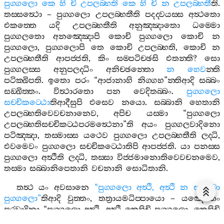
පුග‍්ගලො
කෙ
හි
චි
උපලබ‍්භති
කෙ
හි
චි
න
උපලබ‍්භතී
ති
.
තස‍්සත්‍ථො
–
පුග‍්ගලො
උපලබ‍්භතීති
පදද‍්වයස‍්ස
අත්‍ථතො
එකත‍්තෙ
යදි
උපලබ‍්භතීති
අනුඤ‍්ඤාතො
ධම‍්මො
පුග‍්ගලතො
අනඤ‍්ඤොපි
කොචි
පුග‍්ගලො
කොචි
න
පුග‍්ගලො
,
පුග‍්ගලොපි
තෙ
කොචි
උපලබ‍්භති
,
කොචි
න
උපලබ‍්භතීති
ආපජ‍්ජති
,
කිං
සම‍්පටිච‍්ඡසි
එතන‍්ති
?
සො
පුග‍්ගලස‍්ස
අනුපලද‍්ධිං
අනිච‍්ඡන‍්තො
න
හෙව
න‍්ති
පටික‍්ඛිපති
.
ඉතො
පරං
“
ආජානාහි
නිග‍්ගහ
”
න‍්තිආදි
සබ‍්බං
සඞ‍්ඛිත‍්තං
.
විත්‍ථාරතො
පන
වෙදිතබ‍්බං
.
පුග‍්ගලො
සච‍්චිකට‍්ඨො
තිආදීසුපි
එසෙව
නයො
.
සබ‍්බානි
හෙතානි
උපලබ‍්භතිවෙවචනානෙව
,
අපිච
යස‍්මා
“
පුග‍්ගලො
උපලබ‍්භතිසච‍්චිකට‍්ඨපරමත්‍ථෙනා
”
ති
අයං
පුග‍්ගලවාදිනො
පටිඤ‍්ඤා
,
තස‍්මාස‍්ස
යථෙව
පුග‍්ගලො
උපලබ‍්භතීති
ලද‍්ධි
,
එවමෙවං
පුග‍්ගලො
සච‍්චිකට‍්ඨොතිපි
ආපජ‍්ජති
.
යා
පනස‍්ස
පුග‍්ගලො
අත්‍ථීති
ලද‍්ධි
,
තස‍්සා
විජ‍්ජමානොතිවෙවචනමෙව
,
තස‍්මා
සබ‍්බානිපෙතානි
වචනානි
සොධිතානි
.
තත්‍ථ
යං
අවසානෙ
“
පුග‍්ගලො
අත්‍ථි
,
අත්‍ථි
න
සබ‍්බො
පුග‍්ගලො
”
තිආදි
වුත‍්තං
,
තත්‍රායමධිප‍්පායො
–
යඤ‍්හෙතං
පරවාදිනා
“
පුග‍්ගලො
අත්‍ථි
,
අත්‍ථි
කෙහිචි
පුග‍්ගලො
,
කෙහිචි
න
පුග‍්ගලො
”
ති
වුත‍්තං
,
තං
යස‍්මා
අත්‍ථතො
පුග‍්ගලො
අත්‍ථි
,