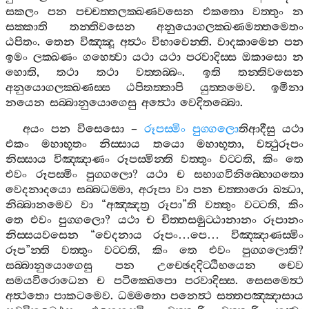
සකලං
පන
පච‍්චත‍්තලක‍්ඛණවසෙන
එකතො
වත‍්තුං
න
සක‍්කාති
තන‍්තිවසෙන
අනුයොගලක‍්ඛණමත‍්තමෙතං
ඨපිතං
.
තෙන
විඤ‍්ඤූ
අත්‍ථං
විභාවෙන‍්ති
.
වාදකාමෙන
පන
ඉමං
ලක‍්ඛණං
ගහෙත්‍වා
යථා
යථා
පරවාදිස‍්ස
ඔකාසො
න
හොති
,
තථා
තථා
වත‍්තබ‍්බං
.
ඉති
තන‍්තිවසෙන
අනුයොගලක‍්ඛණස‍්ස
ඨපිතත‍්තාපි
යුත‍්තමෙව
.
ඉමිනා
නයෙන
සබ‍්බානුයොගෙසු
අත්‍ථො
වෙදිතබ‍්බො
.
අයං
පන
විසෙසො
–
රූපස‍්මිං
පුග‍්ගලො
තිආදීසු
යථා
එකං
මහාභූතං
නිස‍්සාය
තයො
මහාභූතා
,
වත්‍ථුරූපං
නිස‍්සාය
විඤ‍්ඤාණං
රූපස‍්මින‍්ති
වත‍්තුං
වට‍්ටති
,
කිං
තෙ
එවං
රූපස‍්මිං
පුග‍්ගලො
?
යථා
ච
සභාගවිනිබ‍්භොගතො
වෙදනාදයො
සබ‍්බධම‍්මා
,
අරූපා
වා
පන
චත‍්තාරො
ඛන්‍ධා
,
නිබ‍්බානමෙව
වා
“
අඤ‍්ඤත්‍ර
රූපා
”
ති
වත‍්තුං
වට‍්ටති
,
කිං
තෙ
එවං
පුග‍්ගලො
?
යථා
ච
චිත‍්තසමුට‍්ඨානානං
රූපානං
නිස‍්සයවසෙන
“
වෙදනාය
රූපං
…
පෙ
…
විඤ‍්ඤාණස‍්මිං
රූප
”
න‍්ති
වත‍්තුං
වට‍්ටති
,
කිං
තෙ
එවං
පුග‍්ගලොති
?
සබ‍්බානුයොගෙසු
පන
උච‍්ඡෙදදිට‍්ඨිභයෙන
චෙව
සමයවිරොධෙන
ච
පටික‍්ඛෙපො
පරවාදිස‍්ස
.
සෙසමෙත්‍ථ
අත්‍ථතො
පාකටමෙව
.
ධම‍්මතො
පනෙත්‍ථ
සත‍්තපඤ‍්ඤාසාය