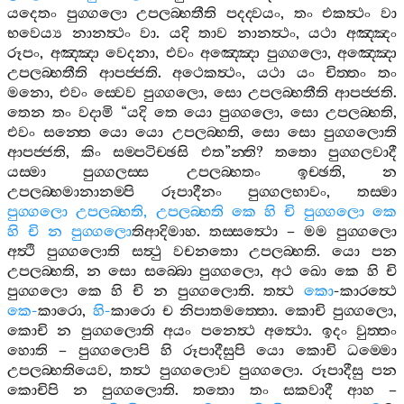
යදෙතං
පුග‍්ගලො
උපලබ‍්භතීති
පදද‍්වයං
,
තං
එකත්‍ථං
වා
භවෙය්‍ය
නානත්‍ථං
වා
.
යදි
තාව
නානත්‍ථං
,
යථා
අඤ‍්ඤං
රූපං
,
අඤ‍්ඤා
වෙදනා
,
එවං
අඤ‍්ඤො
පුග‍්ගලො
,
අඤ‍්ඤො
උපලබ‍්භතීති
ආපජ‍්ජති
.
අථෙකත්‍ථං
,
යථා
යං
චිත‍්තං
තං
මනො
,
එවං
ස‍්වෙව
පුග‍්ගලො
,
සො
උපලබ‍්භතීති
ආපජ‍්ජති
.
තෙන
තං
වදාමි
“
යදි
තෙ
යො
පුග‍්ගලො
,
සො
උපලබ‍්භති
,
එවං
සන‍්තෙ
යො
යො
උපලබ‍්භති
,
සො
සො
පුග‍්ගලොති
ආපජ‍්ජති
,
කිං
සම‍්පටිච‍්ඡසි
එත
”
න‍්ති
?
තතො
පුග‍්ගලවාදී
යස‍්මා
පුග‍්ගලස‍්ස
උපලබ‍්භතං
ඉච‍්ඡති
,
න
උපලබ‍්භමානානම‍්පි
රූපාදීනං
පුග‍්ගලභාවං
,
තස‍්මා
පුග‍්ගලො
උපලබ‍්භති
,
උපලබ‍්භති
කෙ
හි
චි
පුග‍්ගලො
කෙ
හි
චි
න
පුග‍්ගලො
තිආදිමාහ
.
තස‍්සත්‍ථො
–
මම
පුග‍්ගලො
අත්‍ථි
පුග‍්ගලොති
සත්‍ථු
වචනතො
උපලබ‍්භති
.
යො
පන
උපලබ‍්භති
,
න
සො
සබ‍්බො
පුග‍්ගලො
,
අථ
ඛො
කෙ
හි
චි
පුග‍්ගලො
කෙ
හි
චි
න
පුග‍්ගලොති
.
තත්‍ථ
කො
-
කාරත්‍ථෙ
කෙ
-
කාරො
,
හි
-
කාරො
ච
නිපාතමත‍්තො
.
කොචි
පුග‍්ගලො
,
කොචි
න
පුග‍්ගලොති
අයං
පනෙත්‍ථ
අත්‍ථො
.
ඉදං
වුත‍්තං
හොති
–
පුග‍්ගලොපි
හි
රූපාදීසුපි
යො
කොචි
ධම‍්මො
උපලබ‍්භතියෙව
,
තත්‍ථ
පුග‍්ගලොව
පුග‍්ගලො
.
රූපාදීසු
පන
කොචිපි
න
පුග‍්ගලොති
.
තතො
තං
සකවාදී
ආහ
–