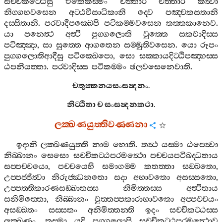
සච‍්චිකට‍්ඨෙසු
එකෙකස‍්මිං
චත‍්තාරි
චත‍්තාරි
කත්‍වා
නිග‍්ගහවසෙන
අට‍්ඨවීසාධිකානි
ද‍්වෙ
පඤ‍්චකසතානි
දස‍්සිතානි
.
පරවාදීපක‍්ඛෙපි
පටිකම‍්මවසෙන
තත‍්තකානෙව
.
යා
පනෙත්‍ථ
අත්‍ථි
පුග‍්ගලොති
වුත‍්තෙ
සකවාදිස‍්ස
පටිඤ‍්ඤා
,
සා
සුත‍්තෙ
ආගතෙන
සම‍්මුතිවසෙන
.
යො
රූපං
පුග‍්ගලොතිආදීසු
පටික‍්ඛෙපො
,
සො
සක‍්කායදිට‍්ඨිපඤ‍්හස‍්ස
ඨපනීයත‍්තා
.
පරවාදිස‍්ස
පටිකම‍්මං
ඡලවසෙනෙවාති
.
චතුක‍්කනයසංසන්‍දනං
.
නිට‍්ඨිතා
ච
සංසන්‍දනකථා
.
ලක‍්ඛණයුත‍්තිවණ‍්ණනා
ඉදානි
ලක‍්ඛණයුත‍්ති
නාම
හොති
.
තත්‍ථ
යස‍්මා
ඨපෙත්‍වා
නිබ‍්බානං
සෙසො
සච‍්චිකට‍්ඨපරමත්‍ථො
පච‍්චයපටිබද‍්ධතාය
සප‍්පච‍්චයො
,
පච‍්චයෙහි
සමාගම‍්ම
කතත‍්තා
සඞ‍්ඛතො
,
උප‍්පජ‍්ජිත්‍වා
නිරුජ‍්ඣනතො
සදා
අභාවතො
අසස‍්සතො
,
උප‍්පත‍්තිකාරණසඞ‍්ඛාතස‍්ස
නිමිත‍්තස‍්ස
අත්‍ථිතාය
සනිමිත‍්තො
,
නිබ‍්බානං
වුත‍්තප‍්පකාරාභාවතො
අප‍්පච‍්චයං
අසඞ‍්ඛතං
සස‍්සතං
අනිමිත‍්තන‍්ති
ඉදං
සච‍්චිකට‍්ඨස‍්ස
ලක‍්ඛණං
.
තස‍්මා
යදි
පුග‍්ගලොපි
සච‍්චිකට‍්ඨපරමත්‍ථොව