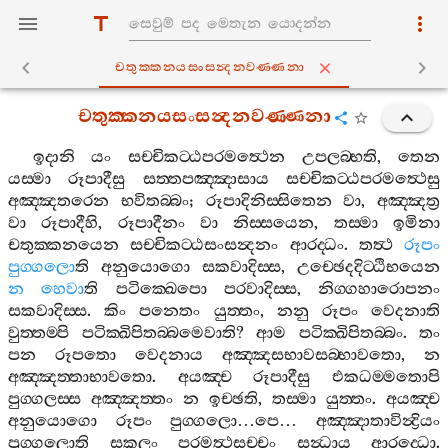
චතුක‍්කනයසංසන්‍දනවණ‍්ණනා
චතුක‍්කනයසංසන්‍දනවණ‍්ණනා
ඉදානි
යං
සච‍්චිකට‍්ඨපරමත්‍ථෙන
උපලබ‍්භති
,
තෙන
යස‍්මා
රූපාදීසු
සත‍්තපඤ‍්ඤාසාය
සච‍්චිකට‍්ඨපරමත්‍ථෙසු
අඤ‍්ඤතරෙන
භවිතබ‍්බං
;
රූපාදිනිස‍්සිතෙන
වා
,
අඤ‍්ඤත්‍ර
වා
රූපාදීහි
,
රූපාදීනං
වා
නිස‍්සයෙන
,
තස‍්මා
ඉමිනා
චතුක‍්කනයෙන
සච‍්චිකට‍්ඨසංසන්‍දනං
ආරද‍්ධං
.
තත්‍ථ
රූපං
පුග‍්ගලො
ති
අනුයොගො
සකවාදිස‍්ස
,
උච‍්ඡෙදදිට‍්ඨිභයෙන
න
හෙවා
ති
පටික‍්ඛෙපො
පරවාදිස‍්ස
,
නිග‍්ගහාරොපනං
සකවාදිස‍්ස
.
කිං
පනෙතං
යුත‍්තං
,
නනු
රූපං
වෙදනාති
වුත‍්තම‍්පි
පටික‍්ඛිපිතබ‍්බමෙවාති
?
ආම
පටික‍්ඛිපිතබ‍්බං
.
තං
පන
රූපතො
වෙදනාය
අඤ‍්ඤසභාවසබ‍්භාවතො
,
න
අඤ‍්ඤත‍්තාභාවතො
.
අයඤ‍්ච
රූපාදීසු
එකධම‍්මතොපි
පුග‍්ගලස‍්ස
අඤ‍්ඤත‍්තං
න
ඉච‍්ඡති
,
තස‍්මා
යුත‍්තං
.
අයඤ‍්ච
අනුයොගො
රූපං
පුග‍්ගලො
…
පෙ
…
අඤ‍්ඤාතාවින්‍ද්‍රියං
පුග‍්ගලොති
සකලං
පරමත්‍ථසච‍්චං
සන්‍ධාය
ආරද‍්ධො
.