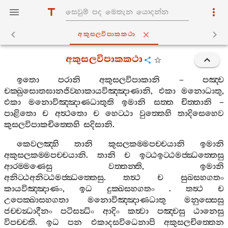
අකුසලවිපාකකථා
අකුසලවිපාකකථා
ඉතො
පරානි
අකුසලවිපාකානි
–
පඤ‍්ච
චක‍්ඛුසොතඝානජිව‍්හාකායවිඤ‍්ඤාණානි
,
එකා
මනොධාතු
,
එකා
මනොවිඤ‍්ඤාණධාතූති
ඉමානි
සත‍්ත
චිත‍්තානි
–
පාළිතො
ච
අත්‍ථතො
ච
හෙට‍්ඨා
වුත‍්තෙහි
තාදිසෙහෙව
කුසලවිපාකචිත‍්තෙහි
සදිසානි
.
කෙවලඤ‍්හි
තානි
කුසලකම‍්මපච‍්චයානි
ඉමානි
අකුසලකම‍්මපච‍්චයානි
.
තානි
ච
ඉට‍්ඨඉට‍්ඨමජ‍්ඣත‍්තෙසු
ආරම‍්මණෙසු
වත‍්තන‍්ති
,
ඉමානි
අනිට‍්ඨඅනිට‍්ඨමජ‍්ඣත‍්තෙසු
.
තත්‍ථ
ච
සුඛසහගතං
කායවිඤ‍්ඤාණං
,
ඉධ
දුක‍්ඛසහගතං
.
තත්‍ථ
ච
උපෙක‍්ඛාසහගතා
මනොවිඤ‍්ඤාණධාතු
මනුස‍්සෙසු
ජච‍්චන්‍ධාදීනං
පටිසන්‍ධිං
ආදිං
කත්‍වා
පඤ‍්චසු
ඨානෙසු
විපච‍්චති
.
ඉධ
පන
එකාදසවිධෙනාපි
අකුසලචිත‍්තෙන