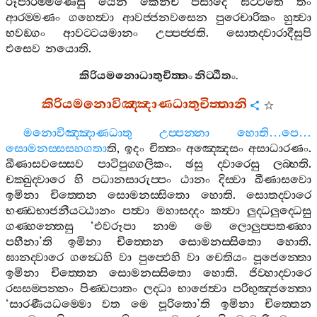
රූපාරම‍්මණෙසු
යෙන
කෙනචි
පසාදෙ
ඝට‍්ටිතෙ
තං
ආරම‍්මණං
ගහෙත්‍වා
ආවජ‍්ජනවසෙන
පුරෙචාරිකං
හුත්‍වා
භවඞ‍්ගං
ආවට‍්ටයමානං
උප‍්පජ‍්ජති
.
සොතද‍්වාරාදීසුපි
එසෙව
නයොති
.
කිරියමනොධාතුචිත‍්තං
නිට‍්ඨිතං
.
කිරියමනොවිඤ‍්ඤාණධාතුචිත‍්තානි
මනොවිඤ‍්ඤාණධාතු
උප‍්පන‍්නා
හොති
…
පෙ
…
සොමනස‍්සසහගතා
ති
,
ඉදං
චිත‍්තං
අඤ‍්ඤෙසං
අසාධාරණං
.
ඛීණාසවස‍්සෙව
පාටිපුග‍්ගලිකං
.
ඡසු
ද‍්වාරෙසු
ලබ‍්භති
.
චක‍්ඛුද‍්වාරෙ
හි
පධානසාරුප‍්පං
ඨානං
දිස‍්වා
ඛීණාසවො
ඉමිනා
චිත‍්තෙන
සොමනස‍්සිතො
හොති
.
සොතද‍්වාරෙ
භණ‍්ඩභාජනීයට‍්ඨානං
පත්‍වා
මහාසද‍්දං
කත්‍වා
ලුද‍්ධලුද‍්ධෙසු
ගණ‍්හන‍්තෙසු
‘
එවරූපා
නාම
මෙ
ලොලුප‍්පතණ‍්හා
පහීනා
’
ති
ඉමිනා
චිත‍්තෙන
සොමනස‍්සිතො
හොති
.
ඝානද‍්වාරෙ
ගන්‍ධෙහි
වා
පුප‍්ඵෙහි
වා
චෙතියං
පූජෙන‍්තො
ඉමිනා
චිත‍්තෙන
සොමනස‍්සිතො
හොති
.
ජිව‍්හාද‍්වාරෙ
රසසම‍්පන‍්නං
පිණ‍්ඩපාතං
ලද‍්ධා
භාජෙත්‍වා
පරිභුඤ‍්ජන‍්තො
‘
සාරණීයධම‍්මො
වත
මෙ
පූරිතො
’
ති
ඉමිනා
චිත‍්තෙන