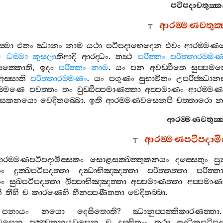
පටිපදාචතුක‍්ක
ආරම‍්මණචතුක‍්
‍්මා
එතං
ඣානං
නාම
යථා
පටිපදාභෙදෙන
එවං
ආරම‍්මණ
ෙ
ධම‍්මා
කුසලා
තිආදි
ආරද‍්ධං
.
තත්‍ථ
පරිත‍්තං
පරිත‍්තාරම‍්ම
සක‍්කොති
,
ඉදං
පරිත‍්තං
නාම
.
යං
පන
අවඩ‍්ඪිතෙ
සුප‍්පමත
අස‍්සාති
පරිත‍්තාරම‍්මණං
.
යං
පගුණං
සුභාවිතං
උපරිජ‍්ඣානස
‍්මණෙ
පවත‍්තං
තං
වුඩ‍්ඪිප‍්පමාණත‍්තා
අප‍්පමාණං
ආරම‍්මණ
‍්සකනයො
වෙදිතබ‍්බො
.
ඉති
ආරම‍්මණවසෙනපි
චත‍්තාරො
න
ආරම‍්මණචතුක‍්
ආරම‍්මණපටිපදාමිස
රම‍්මණපටිපදාමිස‍්සකං
සොළසක‍්ඛත‍්තුකනයං
දස‍්සෙතුං
ප
නං
දුක‍්ඛපටිපදත‍්තා
දන්‍ධාභිඤ‍්ඤත‍්තා
පරිත‍්තත‍්තා
පරිත‍්ත
නං
සුඛපටිපදත‍්තා
ඛිප‍්පාභිඤ‍්ඤත‍්තා
අප‍්පමාණත‍්තා
අප‍්පමාණ
ි
තීහි
ච
කාරණෙහි
හීනප‍්පණීතතා
වෙදිතබ‍්බා
.
පනායං
නයො
දෙසිතොති
?
ඣානුප‍්පත‍්තිකාරණත‍්තා
යවසෙන
පඤ‍්චකනයවසෙන
ච
දස‍්සිතං
;
තථා
සුද‍්ධිකපටිපද