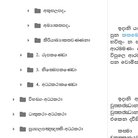
අකුසලපදං
අබ්‍යාකතපදං
ඉදානි
යස
පුන
කතම
කිරියාබ්‍යාකතවණ‍්ණනා
භවිතුං
න
ආරම‍්මණං
2. රූපකණ‍්ඩො
විපුලෙ
ආරම
පන
වොමිස
3. නික‍්ඛෙපකණ‍්ඩො
4. අට‍්ඨකථාකණ‍්ඩො
ඉදානි
ආ
විභඞ‍්ග-අට‍්ඨකථා
වුත‍්තජ‍්ඣා
වුත‍්තජ‍්ඣා
ධාතුකථා-අට‍්ඨකථා
එකෙන
ද‍්වීහ
පුග‍්ගලපඤ‍්ඤත‍්ති-අට‍්ඨකථා
කස‍්මා
චතුක‍්කන