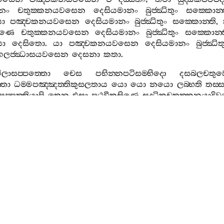
ානං
චතුක‍්කනයවසෙන
දෙසියමානං
බුජ‍්ඣිතුං
සක‍්කොන‍්
යා
පඤ‍්චකනයවසෙන
දෙසියමානං
බුජ‍්ඣිතුං
සක‍්කොන‍්ති
,
්මණෙ
චතුක‍්කනයවසෙන
දෙසියමානං
බුජ‍්ඣිතුං
සක‍්කොන‍්
යො
දෙසිතො
.
යා
පඤ‍්චකනයවසෙන
දෙසියමානං
බුජ‍්ඣිත
‍්ගලජ‍්ඣාසයවසෙන
දෙසනා
කතා
.
ලාසප‍්පත‍්තො
චෙස
පභින‍්නපටිසම‍්භිදො
දසබලචතුව
‍්තා
ධම‍්මපඤ‍්ඤත‍්තිකුසලතාය
යො
යො
නයො
ලබ‍්භති
තස‍්
‍්පත‍්තියාපි
තෙන
එසා
පථවීකසිණෙ
සුද‍්ධිකචතුක‍්කනයාද
පන
යෙ
කෙචි
ඣානං
උප‍්පාදෙන‍්ති
නාම
න
තෙ
ආරම‍්මණ
තිකාරණත‍්තා
අයං
සොළසක‍්ඛත‍්තුකනයො
කථිතො
.
තා
සුද‍්ධිකනවකො
,
චත‍්තාරො
පටිපදානවකා
,
චත‍්තාරො
ආරම
‍්ති
.
තත්‍ථ
එකෙකස‍්මිං
නවකෙ
චතුක‍්කපඤ‍්චකවසෙන
සු
සතං
,
පඤ‍්චකනයෙසු
පඤ‍්චවීසසත
”
න‍්ති
පාඨතො
පඤ‍්ච
්කනයස‍්ස
පවිට‍්ඨත‍්තා
අත්‍ථතො
පඤ‍්චවීසාධිකමෙව
චිත‍්ත
තෙසු
එකෙකස‍්ස
නිද‍්දෙසෙ
ධම‍්මවවත්‍ථානාදයො
තයො
ත
ංඛිත‍්තාති
.
පථවීකසිණං
.