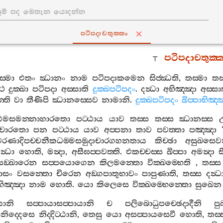
පටිපදාචතුක‍්කං
පටිපදාචතුක‍්ක
ස‍්මා
එතං
ඣානං
නාම
පටිපදාකමෙන
සිජ‍්ඣති
,
තස‍්මා
තස
‍ථ
දුක‍්ඛා
පටිපදා
අස‍්සාති
දුක‍්ඛපටිපදං
.
දන්‍ධා
අභිඤ‍්ඤා
අස‍්සා
්ති
වා
තීණිපි
ඣානස‍්සෙව
නාමානි
.
දුක‍්ඛපටිපදං
ඛිප‍්පාභිඤ‍
ඨමසමන‍්නාහාරතො
පට‍්ඨාය
යාව
තස‍්ස
තස‍්ස
ඣානස‍්ස
චාරතො
පන
පට‍්ඨාය
යාව
අප‍්පනා
තාව
පවත‍්තා
පඤ‍්ඤා
වරණාදිපච‍්චනීකධම‍්මසමුදාචාරගහනතාය
කිච‍්ඡා
අසුඛසෙව
න්‍ධා
හොති
,
මන්‍දා
,
අසීඝප‍්පවත‍්ති
.
එකච‍්චස‍්ස
ඛිප‍්පා
අමන්‍දා
ස
ඞ‍්ඛාරෙන
සප‍්පයොගෙන
කිලමන‍්තො
වික‍්ඛම‍්භෙති
,
තස‍්ස
වාසං
වසන‍්තො
චිරෙන
අඞ‍්ගපාතුභාවං
පාපුණාති
,
තස‍්ස
දන්‍
ාභිඤ‍්ඤා
නාම
හොති
.
යො
කිලෙසෙ
වික‍්ඛම‍්භෙන‍්තො
සුඛෙන
යානි
සප‍්පායාසප‍්පායානි
ච
පලිබොධුපච‍්ඡෙදාදීනි
පු
නිද‍්දෙසෙ
නිද‍්දිට‍්ඨානි
,
තෙසු
යො
අසප‍්පායසෙවී
හොති
,
තස‍්