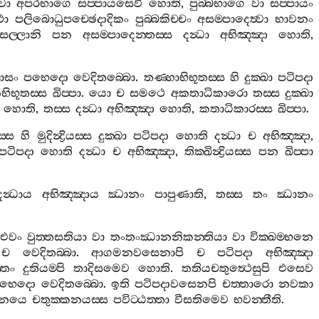
‍වා
අපරභාගෙ
සප‍්පායසෙවී
හොති
,
පුබ‍්බභාගෙ
වා
සප‍්පායං
ථා
පලිබොධුපච‍්ඡෙදාදිකං
පුබ‍්බකිච‍්චං
අසම‍්පාදෙත්‍වා
භාවනං
ල‍්ලානි
පන
අසම‍්පාදෙන‍්තස‍්ස
දන්‍ධා
අභිඤ‍්ඤා
හොති
,
ාසං
පභෙදො
වෙදිතබ‍්බො
.
තණ‍්හාභිභූතස‍්ස
හි
දුක‍්ඛා
පටිපදා
භිභූතස‍්ස
ඛිප‍්පා
.
යො
ච
සමථෙ
අකතාධිකාරො
තස‍්ස
දුක‍්ඛා
හොති
,
තස‍්ස
දන්‍ධා
අභිඤ‍්ඤා
හොති
,
කතාධිකාරස‍්ස
ඛිප‍්පා
.
‍්ස
හි
මුදින්‍ද්‍රියස‍්ස
දුක‍්ඛා
පටිපදා
හොති
දන්‍ධා
ච
අභිඤ‍්ඤා
,
පටිපදා
හොති
දන්‍ධා
ච
අභිඤ‍්ඤා
,
තික‍්ඛින්‍ද්‍රියස‍්ස
පන
ඛිප‍්පා
දන්‍ධාය
අභිඤ‍්ඤාය
ඣානං
පාපුණාති
,
තස‍්ස
තං
ඣානං
එවං
වුත‍්තසතියා
වා
තංතංඣානනිකන‍්තියා
වා
වික‍්ඛම‍්භනෙ
ච
වෙදිතබ‍්බා
.
ආගමනවසෙනාපි
ච
පටිපදා
අභිඤ‍්ඤා
්තං
දුතියම‍්පි
තාදිසමෙව
හොති
.
තතියචතුත්‍ථෙසුපි
එසෙව
භෙදො
වෙදිතබ‍්බො
.
ඉති
පටිපදාවසෙනපි
චත‍්තාරො
නවකා
කනයෙ
චතුක‍්කනයස‍්ස
පවිට‍්ඨත‍්තා
වීසතිමෙව
භවන‍්තීති
.