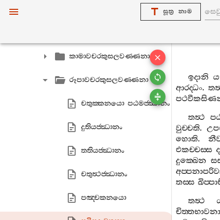
මාතිකා
සූත්‍ර නාම
1. චිත‍්තුප‍්පාදකණ‍්ඩො
කාමාවචරකුසලවණ‍්ණනා
ඉදානි
ය
රූපාවචරකුසලවණ‍්ණනා
ආරද‍්ධං
.
තත්
පථවීකසිණන‍
චතුක‍්කනයො පඨමජ‍්ඣානං
තත්‍ථ
ප
දුතියජ‍්ඣානං
වුච‍්චති
.
උප
හොති
.
නී
එකච‍්චස‍්ස
ද
තතියජ‍්ඣානං
දුක‍්ඛෙන
සස
අප‍්පනාපරි
චතුත්‍ථජ‍්ඣානං
තස‍්ස
ඛිප‍්ප
පඤ‍්චකනයො
තත්‍ථ
චිත‍්තභාවනා