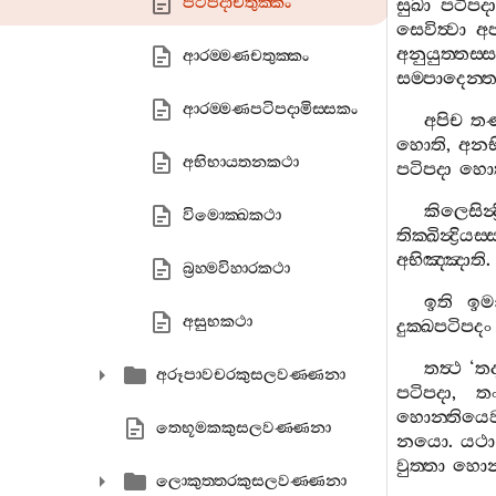
පටිපදාචතුක‍්කං
සුඛා
පටිපදා
සෙවිත්‍වා
අ
අනුයුත‍්තස‍්ස
ආරම‍්මණචතුක‍්කං
සම‍්පාදෙන‍්ත
ආරම‍්මණපටිපදාමිස‍්සකං
අපිච
තණ
හොති
,
අනභි
අභිභායතනකථා
පටිපදා
හො
කිලෙසින්‍
විමොක‍්ඛකථා
තික‍්ඛින්‍ද්‍රියස‍්
අභිඤ‍්ඤාති
.
බ්‍රහ‍්මවිහාරකථා
ඉති
ඉම
අසුභකථා
දුක‍්ඛපටිපදං
තත්‍ථ
‘
තද
අරූපාවචරකුසලවණ‍්ණනා
පටිපදා
,
තං
හොන‍්තියෙ
තෙභූමකකුසලවණ‍්ණනා
නයො
.
යථා
වුත‍්තා
හොන‍
ලොකුත‍්තරකුසලවණ‍්ණනා