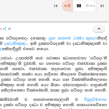
පාළි
සිංහල
ං
‍්ස
පටිපදාභෙදං
දස‍්සෙතුං
පුන
කතමෙ
ධම‍්මා
කුසලා
තිආදි
ති
දන්‍ධාභිඤ‍්ඤං
.
ඉති
දුක‍්ඛපටිපදන‍්ති
වා
දන්‍ධාභිඤ‍්ඤන‍්ති
වා
්ඤ
න‍්තිආදීසුපි
එසෙව
නයො
.
උපචාරං
උප‍්පජ‍්ජති
තාව
පවත‍්තා
ඣානභාවනා
‘
පටිපදා
’
ති
‘
අභිඤ‍්ඤා
’
ති
වුච‍්චති
.
සා
පනෙසා
පටිපදා
එකච‍්චස‍්ස
දුක‍්ඛා
නාති
අත්‍ථො
.
එකච‍්චස‍්ස
තදභාවෙන
සුඛා
.
අභිඤ‍්ඤාපි
ීඝප‍්පවත‍්ති
.
තස‍්මා
යො
ආදිතො
කිලෙසෙ
වික‍්ඛම‍්භෙන‍්තො
දුක‍්ඛා
පටිපදා
නාම
හොති
.
යො
පන
වික‍්ඛම‍්භිතකිලෙසො
ධාභිඤ‍්ඤා
නාම
හොති
.
යො
ඛිප‍්පං
අඞ‍්ගපාතුභාවං
පාපුණාති
අකිලමන‍්තො
වික‍්ඛම‍්භෙති
,
තස‍්ස
සුඛා
පටිපදා
නාම
හොති
.
බ‍්බකිච‍්චානි
ච
අප‍්පනාකොසල‍්ලානි
ච
විසුද‍්ධිමග‍්ගෙ
ස
දුක‍්ඛා
පටිපදා
දන්‍ධා
ච
අභිඤ‍්ඤා
හොති
.
සප‍්පායසෙවිනො