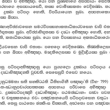
ඛිප‍්පා
ච
අභිඤ‍්ඤා
.
යො
පන
පුබ‍්බභාගෙ
අසප‍්පායං
සෙවිත්
පරභාගෙ
අසප‍්පායසෙවී
,
තස‍්ස
වොමිස‍්සකතා
වෙදිතබ‍්බා
.
ත
දුක‍්ඛා
පටිපදා
හොති
,
විපරියායෙන
සුඛා
.
අප‍්පනාකොස
ස‍්ස
ඛිප‍්පා
.
‍්හාඅවිජ‍්ජාවසෙන
සමථවිපස‍්සනාකතාධිකාරවසෙන
චාපි
එත
භූතස‍්ස
සුඛා
.
අවිජ‍්ජාභිභූතස‍්ස
ච
දන්‍ධා
අභිඤ‍්ඤා
හොති
,
අන
ති
,
කතාධිකාරස‍්ස
සුඛා
.
යො
පන
විපස‍්සනාය
අකතාධිකාරො
ද්‍රියවසෙන
චාපි
එතාසං
පභෙදො
වෙදිතබ‍්බො
.
තිබ‍්බකිලෙසස
ස
පන
ඛිප‍්පා
අභිඤ‍්ඤා
.
මන්‍දකිලෙසස‍්ස
ච
මුදින්‍ද්‍රියස‍්ස
සුඛා
ාසු
පටිපදාඅභිඤ‍්ඤාසු
යො
පුග‍්ගලො
දුක‍්ඛාය
පටිපදාය
දන්‍ධාභිඤ‍්ඤන‍්ති
වුච‍්චති
.
සෙසෙසුපි
එසෙව
නයො
.
නුධම‍්මතා
සති
සන‍්තිට‍්ඨති
ඨිතිභාගිනී
පඤ‍්ඤා
’
ති
(
විභ
· 799)
තංඣානුපචාරප‍්පත‍්තස‍්ස
අප‍්පනාය
පරිවාසෙ
අභිඤ‍්ඤා
ව
.
දුක‍්ඛපටිපදඤ‍්හි
දන්‍ධාභිඤ‍්ඤං
පඨමජ‍්ඣානං
පත්‍වා
පවත‍
ච
චතුක‍්කනයෙ
එවං
පඤ‍්චකනයෙපි
පටිපදාවසෙන
චතුධා
්ති
.
තෙසු
පාඨතො
ඡත‍්තිංස
චිත‍්තානි
,
අත්‍ථතො
පන
පඤ‍්ච