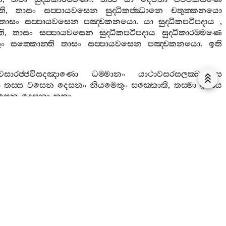
ති
,
තාසං
සප‍්පායවසෙන
සුද‍්ධිකජ‍්ඣානෙ
චතුක‍්කනයො
තාසං
සප‍්පායවසෙන
පඤ‍්චකනයො
.
යා
සුද‍්ධිකපටිපදාය
,
ති
,
තාසං
සප‍්පායවසෙන
සුද‍්ධිකපටිපදාය
සුද‍්ධිකාරම‍්මණෙ
ුං
සක‍්කොන‍්ති
තාසං
සප‍්පායවසෙන
පඤ‍්චකනයො
.
ඉති
ෙසාරජ‍්ජවිසදඤාණො
ධම‍්මානං
යාථාවසරසලක‍්ඛණස‍්ස
ස
තස‍්ස
වසෙන
දෙසනං
නියමෙතුං
සක‍්කොති
,
තස‍්මා
ඉමාය
ිවසෙන
දෙසනා
කතා
.
පටිපදාහි
විනා
උප‍්පාදෙතුං
සක‍්කොන‍්ති
,
තස‍්මා
නියමතො
‍්මණනවකා
,
ඉමෙ
ච
සොළස
නවකාති
පඤ‍්චවීසති
නවකා
ද‍්වෙ
ද‍්වෙ
නයාති
පඤ‍්ඤාස
නයා
.
තත්‍ථ
“
පඤ‍්චවීසතියා
වීසාධිකානි
ද‍්වෙ
ඣානචිත‍්තසතානි
හොන‍්ති
.
පඤ‍්චකනයෙ
සතං
හොති
.
යානි
චෙතානි
පාඨෙ
පඤ‍්චවීසාධිකානි
ද‍්වෙ
යො
මහාවාරා
හොන‍්ති
.
තෙ
පන
තත්‍ථ
තත්‍ථ
නයමත‍්තමෙව