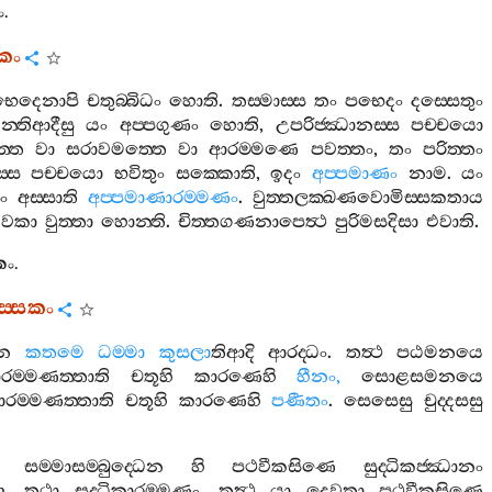
ං
.
කං
භෙදෙනාපි
චතුබ‍්බිධං
හොති
.
තස‍්මාස‍්ස
තං
පභෙදං
දස‍්සෙතුං
ණ
න‍්තිආදීසු
යං
අප‍්පගුණං
හොති
,
උපරිජ‍්ඣානස‍්ස
පච‍්චයො
‍්තෙ
වා
සරාවමත‍්තෙ
වා
ආරම‍්මණෙ
පවත‍්තං
,
තං
පරිත‍්තං
‍්ස
පච‍්චයො
භවිතුං
සක‍්කොති
,
ඉදං
අප‍්පමාණං
නාම
.
යං
ං
අස‍්සාති
අප‍්පමාණාරම‍්මණං
.
වුත‍්තලක‍්ඛණවොමිස‍්සකතාය
වකා
වුත‍්තා
හොන‍්ති
.
චිත‍්තගණනාපෙත්‍ථ
පුරිමසදිසා
එවාති
.
කං
.
‍්සකං
ුන
කතමෙ
ධම‍්මා
කුසලා
තිආදි
ආරද‍්ධං
.
තත්‍ථ
පඨමනයෙ
ාරම‍්මණත‍්තාති
චතූහි
කාරණෙහි
හීනං
,
සොළසමනයෙ
ාරම‍්මණත‍්තාති
චතූහි
කාරණෙහි
පණීතං
.
සෙසෙසු
චුද‍්දසසු
.
සම‍්මාසම‍්බුද‍්ධෙන
හි
පථවීකසිණෙ
සුද‍්ධිකජ‍්ඣානං
ා
,
තථා
සුද‍්ධිකාරම‍්මණං
.
තත්‍ථ
යා
දෙවතා
පථවීකසිණෙ