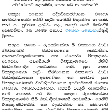
අට‍්ඨාරසෙව
ඤාතබ‍්බා
,
සෙසා
ඉධ
න
භාසිතා
”
ති
.
පඤ‍්හා
පනෙත්‍ථ
සදිසවිස‍්සජ‍්ජනානං
වසෙන
සමොධානෙත්‍වා
කතිහි
සද‍්ධිං
සබ‍්බෙපි
චතුත‍්තිංස
හොන‍්ති
.
තත්‍ථ
යං
පුච‍්ඡාය
උද‍්ධටං
පදං
,
තදෙව
යෙහි
ඛන්‍ධාදීහි
අසඞ‍්ගහිතං
,
තෙ
ධම‍්මෙ
සන්‍ධාය
එකෙන
ඛන්‍ධෙනා
තිආදි
වුත‍්තං
.
තත්‍රායං
නයො
–
රූපක‍්ඛන්‍ධෙන
හි
චත‍්තාරො
ඛන්‍ධා
නිබ‍්බානඤ‍්ච
ඛන්‍ධසඞ‍්ගහෙන
අසඞ‍්ගහිතා
.
ආයතනධාතුසඞ‍්ගහෙන
පන
ඨපෙත්‍වා
විඤ‍්ඤාණං
අවසෙසා
සඞ‍්ගහිතාති
විඤ‍්ඤාණමෙව
තීහිපි
ඛන්‍ධසඞ‍්ගහාදීහි
අසඞ‍්ගහිතං
නාම
.
පුන
තෙන
විඤ‍්ඤාණෙන
සද‍්ධිං
නිබ‍්බානෙන
චත‍්තාරො
ඛන්‍ධා
ඛන්‍ධාදිසඞ‍්ගහෙන
අසඞ‍්ගහිතා
.
තෙ
සබ‍්බෙපි
පුන
විඤ‍්ඤාණෙනෙව
ඛන්‍ධාදිසඞ‍්ගහෙන
අසඞ‍්ගහිතාති
එකෙන
ඛන්‍ධෙන
,
එකෙනායතනෙන
,
සත‍්තහි
ධාතූහි
අසඞ‍්ගහිතා
නාම
හොන‍්ති
.
අථ
වා
–
යදෙතං
රූපක‍්ඛන්‍ධෙන
විඤ‍්ඤාණමෙව
තීහි
ඛන්‍ධාදිසඞ‍්ගහෙහි
අසඞ‍්ගහිතං
,
තෙහිපි
විඤ‍්ඤාණධම‍්මෙහි
තෙ
රූපධම‍්මාව
තීහි
සඞ‍්ගහෙහි