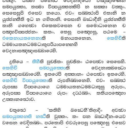
වත‍්තුං
.
යස‍්මා
පනෙත්‍ථ
වෙදනාදයො
විඤ‍්ඤාණෙන
සම‍්පයුත‍්තා
,
තස‍්මා
විප‍්පයුත‍්තන‍්තිපි
න
සක‍්කා
වත‍්තුං
.
සෙසෙසුපි
එසෙව
නයො
.
එවං
සබ‍්බත්‍ථාපි
එතානි
න
යුජ‍්ජන‍්තීති
ඉධ
න
ගහිතානි
.
සෙසානි
ඛන්‍ධාදීනි
යුජ‍්ජන‍්තීති
තානි
ගහෙත්‍වා
එකෙකවසෙන
ච
සමොධානෙන
ච
පඤ‍්හවිස‍්සජ‍්ජනං
කතං
.
තෙසු
පඤ‍්හෙසු
,
පඨමෙ
–
එකෙනායතනෙනා
ති
මනායතනෙන
.
කෙහිචී
ති
ධම‍්මායතනධම‍්මධාතුපරියාපන‍්නෙහි
වෙදනාසඤ‍්ඤාසඞ‍්ඛාරෙහි
.
දුතියෙ
–
තීහී
ති
පුච‍්ඡිතං
පුච‍්ඡිතං
ඨපෙත්‍වා
සෙසෙහි
.
කෙහිචි
සම‍්පයුත‍්තො
ති
වෙදනාක‍්ඛන්‍ධො
සඤ‍්ඤාසඞ‍්ඛාරෙහි
.
ඉතරෙපි
අත‍්තානං
ඨපෙත්‍වා
ඉතරෙහි
.
කෙහිචි
විප‍්පයුත‍්තො
ති
රූපනිබ‍්බානෙහි
.
එවං
සබ‍්බත්‍ථ
රූපස‍්ස
විප‍්පයොගෙ
ධම‍්මායතනධම‍්මධාතූසු
අරූපං
,
අරූපස‍්ස
විප‍්පයොගෙ
රූපං
දට‍්ඨබ‍්බං
.
තතියපඤ‍්හො
උත‍්තානත්‍ථොව
.
චතුත්‍ථෙ
– ‘
කතිහි
ඛන්‍ධෙහී
’
තිආදිං
අවත්‍වා
සම‍්පයුත‍්තන‍්ති
නත්‍ථී
ති
වුත‍්තං
.
තං
පන
ඛන්‍ධාදීනංයෙව
වසෙන
වෙදිතබ‍්බං
.
පරතොපි
එවරූපෙසු
පඤ‍්හෙසු
එසෙව