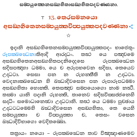
සම‍්පයුත‍්තෙනසඞ‍්ගහිතාසඞ‍්ගහිතපදවණ‍්ණනා
.
13.
තෙරසමනයො
අසඞ‍්ගහිතෙනසම‍්පයුත‍්තවිප‍්පයුත‍්තපදවණ‍්ණනා
ඉදානි
අසඞ‍්ගහිතෙනසම‍්පයුත‍්තවිප‍්පයුත‍්තපදං
භාජෙතුං
රූපක‍්ඛන්‍ධෙනා
තිආදි
ආරද‍්ධං
.
තත්‍ථ
යෙ
පඤ‍්චමෙ
අසඞ‍්ගහිතෙනඅසඞ‍්ගහිතපදනිද‍්දෙසෙ
රූපක‍්ඛන්‍ධෙන
සදිසපඤ‍්හා
ධම‍්මා
,
යෙ
ච
අරූපභවෙන
සදිසා
,
තෙයෙව
උද‍්ධටා
.
සෙසා
පන
න
රුහන‍්තීති
න
උද‍්ධටා
.
වෙදනාක‍්ඛන්‍ධෙන
හි
ඛන්‍ධාදිවසෙන
පන
රූපාරූපධම‍්මා
අසඞ‍්ගහිතා
හොන‍්ති
.
තෙසඤ‍්ච
සම‍්පයොගො
නාම
නත්‍ථි
.
තස‍්මා
යානි
පදානි
රුහන‍්ති
,
තානෙව
සදිසවිස‍්සජ‍්ජනෙහි
සද‍්ධිං
සමොධානෙත්‍වා
උද‍්ධටානි
.
තත්‍ථ
යෙ
ධම‍්මා
පුච‍්ඡාය
උද‍්ධටධම‍්මෙහි
ඛන්‍ධාදිවසෙන
අසඞ‍්ගහිතා
,
තෙ
යෙහි
සම‍්පයුත‍්තා
ච
විප‍්පයුත‍්තා
ච
,
තෙසං
වසෙන
ඛන්‍ධාදිවිභාගො
වෙදිතබ‍්බො
.
තත්‍රායං
නයො
–
රූපක‍්ඛන්‍ධෙන
තාව
විඤ‍්ඤාණමෙව