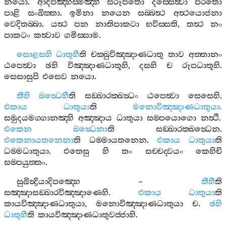
නයො
.
ආදිපඤ‍්හස‍්මිඤ‍්හි
සරූපතො
දස‍්සෙත්‍වා
පරතො
පාළි
සංඛිත‍්තා
.
ඉමිනා
නයෙන
සබ‍්බත්‍ථ
අත්‍ථයොජනා
වෙදිතබ‍්බා
.
යත්‍ථ
පන
නාතිපාකටා
භවිස‍්සති
,
තත්‍ථ
නං
පාකටං
කත්‍වාව
ගමිස‍්සාම
.
සොළසහි
ධාතූහී
ති
චක‍්ඛුවිඤ‍්ඤාණධාතු
තාව
අත‍්තානං
ඨපෙත්‍වා
ඡහි
විඤ‍්ඤාණධාතූහි
,
දසහි
ච
රූපධාතූහි
.
සෙසාසුපි
එසෙව
නයො
.
තීහි
ඛන්‍ධෙහී
ති
සඞ‍්ඛාරක‍්ඛන්‍ධං
ඨපෙත්‍වා
සෙසෙහි
.
එකාය
ධාතුයා
ති
මනොවිඤ‍්ඤාණධාතුයා
.
සමුදයමග‍්ගානඤ‍්හි
අඤ‍්ඤාය
ධාතුයා
සම‍්පයොගො
නත්‍ථි
.
එකෙන
ඛන්‍ධෙනා
ති
සඞ‍්ඛාරක‍්ඛන්‍ධෙන
.
එකෙනායතනෙනා
ති
ධම‍්මායතනෙන
.
එකාය
ධාතුයා
ති
ධම‍්මධාතුයා
.
එතෙසු
හි
තං
සච‍්චද‍්වයං
කෙහිචි
සම‍්පයුත‍්තං
.
සුඛින්‍ද්‍රියාදිපඤ‍්හෙ
–
තීහී
ති
සඤ‍්ඤාසඞ‍්ඛාරවිඤ‍්ඤාණෙහි
.
එකාය
ධාතුයා
ති
කායවිඤ‍්ඤාණධාතුයා
,
මනොවිඤ‍්ඤාණධාතුයා
ච
.
ඡහි
ධාතූහී
ති
කායවිඤ‍්ඤාණධාතුවජ‍්ජාහි
.