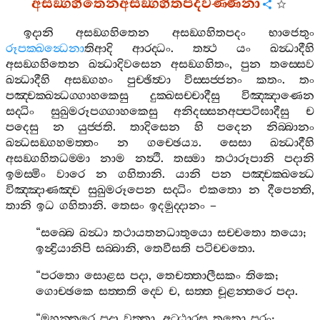
අසඞ‍්ගහිතෙනඅසඞ‍්ගහිතපදවණ‍්ණනා
ඉදානි
අසඞ‍්ගහිතෙන
අසඞ‍්ගහිතපදං
භාජෙතුං
රූපක‍්ඛන්‍ධෙනා
තිආදි
ආරද‍්ධං
.
තත්‍ථ
යං
ඛන්‍ධාදීහි
අසඞ‍්ගහිතෙන
ඛන්‍ධාදිවසෙන
අසඞ‍්ගහිතං
,
පුන
තස‍්සෙව
ඛන්‍ධාදීහි
අසඞ‍්ගහං
පුච‍්ඡිත්‍වා
විස‍්සජ‍්ජනං
කතං
.
තං
පඤ‍්චක‍්ඛන්‍ධග‍්ගාහකෙසු
දුක‍්ඛසච‍්චාදීසු
විඤ‍්ඤාණෙන
සද‍්ධිං
සුඛුමරූපග‍්ගාහකෙසු
අනිදස‍්සනඅප‍්පටිඝාදීසු
ච
පදෙසු
න
යුජ‍්ජති
.
තාදිසෙන
හි
පදෙන
නිබ‍්බානං
ඛන්‍ධසඞ‍්ගහමත‍්තං
න
ගච‍්ඡෙය්‍ය
.
සෙසා
ඛන්‍ධාදීහි
අසඞ‍්ගහිතධම‍්මා
නාම
නත්‍ථි
.
තස‍්මා
තථාරූපානි
පදානි
ඉමස‍්මිං
වාරෙ
න
ගහිතානි
.
යානි
පන
පඤ‍්චක‍්ඛන්‍ධෙ
විඤ‍්ඤාණඤ‍්ච
සුඛුමරූපෙන
සද‍්ධිං
එකතො
න
දීපෙන‍්ති
,
තානි
ඉධ
ගහිතානි
.
තෙසං
ඉදමුද‍්දානං
–
“
සබ‍්බෙ
ඛන්‍ධා
තථායතනධාතුයො
සච‍්චතො
තයො
;
ඉන්‍ද්‍රියානිපි
සබ‍්බානි
,
තෙවීසති
පටිච‍්චතො
.
“
පරතො
සොළස
පදා
,
තෙචත‍්තාලීසකං
තිකෙ
;
ගොච‍්ඡකෙ
සත‍්තති
ද‍්වෙ
ච
,
සත‍්ත
චූළන‍්තරෙ
පදා
.
“
මහන‍්තරෙ
පදා
වුත‍්තා
,
අට‍්ඨාරස
තතො
පරං
;