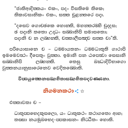
“
ජාතිආදිත‍්තයං
එකං
,
පදං
වීසතිමෙ
තිකෙ
;
තිකාවසානිකං
එකං
,
සත‍්ත
චූළන‍්තරෙ
පදා
.
“
දසෙව
ගොච‍්ඡකෙ
හොන‍්ති
,
මහන‍්තරම‍්හි
චුද‍්දස
;
ඡ
පදානි
තතො
උද‍්ධං
සබ‍්බානිපි
සමාසතො
;
පදානි
ච
න
ලබ‍්භන‍්ති
,
චත‍්තාලීසඤ‍්ච
සත‍්ත
චා
”
ති
.
පරියොසානෙ
ච
–
ධම‍්මායතනං
ධම‍්මධාතූති
ගාථාපි
ඉමමෙවත්‍ථං
දීපෙතුං
වුත‍්තා
.
ඉමානි
පන
ඨපෙත්‍වා
සෙසානි
සබ‍්බානිපි
ලබ‍්භන‍්ති
.
තෙසු
ඛන්‍ධාදිවිභාගො
වුත‍්තනයානුසාරෙනෙව
වෙදිතබ‍්බොති
.
විප‍්පයුත‍්තෙනසඞ‍්ගහිතාසඞ‍්ගහිතපදවණ‍්ණනා
.
නිගමනකථා
එත‍්තාවතා
ච
–
ධාතුප‍්පභෙදකුසලො
,
යං
ධාතුකථං
තථාගතො
ආහ
;
තස‍්සා
නයමුඛභෙද
-
ප‍්පකාසනං
නිට‍්ඨිතං
හොති
.