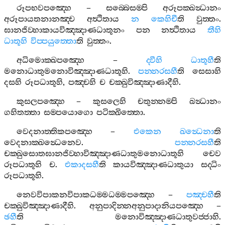
රූපභවපඤ‍්හෙ
–
සබ‍්බෙසම‍්පි
අරූපක‍්ඛන්‍ධානං
අරූපායතනානඤ‍්ච
අත්‍ථිතාය
න
කෙහිචී
ති
වුත‍්තං
.
ඝානජිව‍්හාකායවිඤ‍්ඤාණධාතූනං
පන
නත්‍ථිතාය
තීහි
ධාතූහි
විප‍්පයුත‍්තො
ති
වුත‍්තං
.
අධිමොක‍්ඛපඤ‍්හෙ
–
ද‍්වීහි
ධාතූහී
ති
මනොධාතුමනොවිඤ‍්ඤාණධාතූහි
.
පන‍්නරසහී
ති
සෙසාහි
දසහි
රූපධාතූහි
,
පඤ‍්චහි
ච
චක‍්ඛුවිඤ‍්ඤාණාදීහි
.
කුසලපඤ‍්හෙ
–
කුසලෙහි
චතුන‍්නම‍්පි
ඛන්‍ධානං
ගහිතත‍්තා
සම‍්පයොගො
පටික‍්ඛිත‍්තො
.
වෙදනාත‍්තිකපඤ‍්හෙ
–
එකෙන
ඛන්‍ධෙනා
ති
වෙදනාක‍්ඛන්‍ධෙනෙව
.
පන‍්නරසහී
ති
චක‍්ඛුසොතඝානජිව‍්හාවිඤ‍්ඤාණධාතුමනොධාතූහි
චෙව
රූපධාතූහි
ච
.
එකාදසහී
ති
කායවිඤ‍්ඤාණධාතුයා
සද‍්ධිං
රූපධාතූහි
.
නෙවවිපාකනවිපාකධම‍්මධම‍්මපඤ‍්හෙ
–
පඤ‍්චහී
ති
චක‍්ඛුවිඤ‍්ඤාණාදීහි
.
අනුපාදින‍්නඅනුපාදානියපඤ‍්හෙ
–
ඡහී
ති
මනොවිඤ‍්ඤාණධාතුවජ‍්ජාහි
.