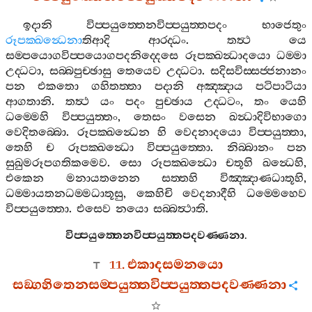
ඉදානි
විප‍්පයුත‍්තෙනවිප‍්පයුත‍්තපදං
භාජෙතුං
රූපක‍්ඛන්‍ධෙනා
තිආදි
ආරද‍්ධං
.
තත්‍ථ
යෙ
සම‍්පයොගවිප‍්පයොගපදනිද‍්දෙසෙ
රූපක‍්ඛන්‍ධාදයො
ධම‍්මා
උද‍්ධටා
,
සබ‍්බපුච‍්ඡාසු
තෙයෙව
උද‍්ධටා
.
සදිසවිස‍්සජ‍්ජනානං
පන
එකතො
ගහිතත‍්තා
පදානි
අඤ‍්ඤාය
පටිපාටියා
ආගතානි
.
තත්‍ථ
යං
පදං
පුච‍්ඡාය
උද‍්ධටං
,
තං
යෙහි
ධම‍්මෙහි
විප‍්පයුත‍්තං
,
තෙසං
වසෙන
ඛන්‍ධාදිවිභාගො
වෙදිතබ‍්බො
.
රූපක‍්ඛන්‍ධෙන
හි
වෙදනාදයො
විප‍්පයුත‍්තා
,
තෙහි
ච
රූපක‍්ඛන්‍ධො
විප‍්පයුත‍්තො
.
නිබ‍්බානං
පන
සුඛුමරූපගතිකමෙව
.
සො
රූපක‍්ඛන්‍ධො
චතූහි
ඛන්‍ධෙහි
,
එකෙන
මනායතනෙන
සත‍්තහි
විඤ‍්ඤාණධාතූහි
,
ධම‍්මායතනධම‍්මධාතූසු
,
කෙහිචි
වෙදනාදීහි
ධම‍්මෙහෙව
විප‍්පයුත‍්තො
.
එසෙව
නයො
සබ‍්බත්‍ථාති
.
විප‍්පයුත‍්තෙනවිප‍්පයුත‍්තපදවණ‍්ණනා
.
11.
එකාදසමනයො
සඞ‍්ගහිතෙනසම‍්පයුත‍්තවිප‍්පයුත‍්තපදවණ‍්ණනා