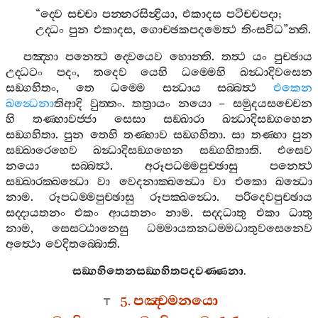
“
ද‍්වෙ
සච‍්චා
පන‍්නරසින්‍ද්‍රියා
,
එකාදස
පටිච‍්චපදා
;
උද‍්ධං
පුන
එකාදස
,
ගොච‍්ඡකපදමෙත්‍ථ
තිංසවිධ
”
න‍්ති
.
පඤ‍්හා
පනෙත්‍ථ
ද‍්වෙයෙව
හොන‍්ති
.
තත්‍ථ
යං
පුච‍්ඡාය
උද‍්ධටං
පදං
,
තදෙව
යෙහි
ධම‍්මෙහි
ඛන්‍ධාදිවසෙන
සඞ‍්ගහිතං
,
තෙ
ධම‍්මෙ
සන්‍ධාය
සබ‍්බත්‍ථ
එකෙන
ඛන්‍ධෙනා
තිආදි
වුත‍්තං
.
තත්‍රායං
නයො
–
සමුදයසච‍්චෙන
හි
තණ‍්හාවජ‍්ජා
සෙසා
සඞ‍්ඛාරා
ඛන්‍ධාදිසඞ‍්ගහෙන
සඞ‍්ගහිතා
.
පුන
තෙහි
තණ‍්හාව
සඞ‍්ගහිතා
.
සා
තණ‍්හා
පුන
සඞ‍්ඛාරෙහෙව
ඛන්‍ධාදිසඞ‍්ගහෙන
සඞ‍්ගහිතාති
.
එසෙව
නයො
සබ‍්බත්‍ථ
.
අරූපධම‍්මපුච‍්ඡාසු
පනෙත්‍ථ
සඞ‍්ඛාරක‍්ඛන්‍ධො
වා
වෙදනාක‍්ඛන්‍ධො
වා
එකො
ඛන්‍ධො
නාම
.
රූපධම‍්මපුච‍්ඡාසු
රූපක‍්ඛන්‍ධො
.
පරිදෙවපුච‍්ඡාය
සද‍්දායතනං
එකං
ආයතනං
නාම
.
සද‍්දධාතු
එකා
ධාතු
නාම
,
සෙසට‍්ඨානෙසු
ධම‍්මායතනධම‍්මධාතුවසෙනෙව
අත්‍ථො
වෙදිතබ‍්බොති
.
සඞ‍්ගහිතෙනසඞ‍්ගහිතපදවණ‍්ණනා
.
5.
පඤ‍්චමනයො