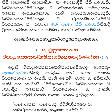
තීහි
සඞ‍්ගහෙහි
අසඞ‍්ගහිතං
.
තං
වෙදනාදීහි
තීහි
ඛන්‍ධෙහි
,
ධම‍්මායතනධම‍්මධාතූසු
ච
වෙදනාදීහෙව
සම‍්පයුත‍්තං
.
එකෙන
රූපක‍්ඛන්‍ධෙන
,
දසහි
රූපායතනරූපධාතූහි
,
ධම‍්මායතනධම‍්මධාතූසු
ච
රූපනිබ‍්බානධම‍්මෙහි
විප‍්පයුත‍්තං
.
තං
සන්‍ධාය
තෙ
ධම‍්මා
තීහි
ඛන්‍ධෙහී
තිආදි
වුත‍්තං
.
ඉමිනා
නයෙන
සබ‍්බත්‍ථ
අත්‍ථො
වෙදිතබ‍්බොති
.
අසඞ‍්ගහිතෙනසම‍්පයුත‍්තවිප‍්පයුත‍්තපදවණ‍්ණනා
.
14.
චුද‍්දසමනයො
විප‍්පයුත‍්තෙනසඞ‍්ගහිතාසඞ‍්ගහිතපදවණ‍්ණනා
ඉදානි
විප‍්පයුත‍්තෙනසඞ‍්ගහිතාසඞ‍්ගහිතපදං
භාජෙතුං
රූපක‍්ඛන්‍ධෙනා
තිආදි
ආරද‍්ධං
.
තත්‍ථ
යෙසං
පදානං
විප‍්පයොගො
න
රුහති
,
තානි
ඉමස‍්මිං
වාරෙ
න
ගහිතානි
.
කානි
පන
තානීති
?
ධම‍්මායතනාදීනි
.
ධම‍්මායතනස‍්ස
හි
ඛන්‍ධාදීසු
එකෙනාපි
විප‍්පයොගො
න
රුහති
.
ධම‍්මධාතුආදීසුපි
එසෙව
නයො
.
තෙසං
ඉදමුද‍්දානං
–
“
ධම‍්මායතනං
ධම‍්මධාතු
,
ජීවිතින්‍ද්‍රියමෙව
ච
;
නාමරූපපදඤ‍්චෙව
,
සළායතනමෙව
ච
.