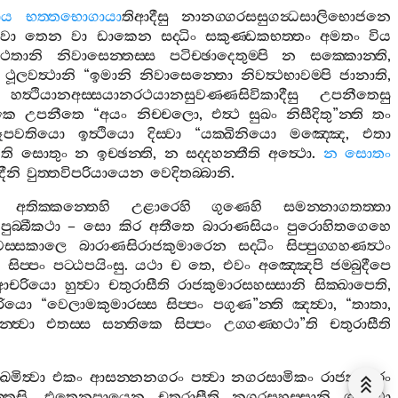
ාය
භත‍්තභොගායා
තිආදීසු
නානග‍්ගරසසුගන්‍ධසාලිභොජනෙ
වා
තෙන
වා
ඩාකෙන
සද‍්ධිං
සකුණ‍්ඩකභත‍්තං
අමතං
විය
ෙතානි
නිවාසෙන‍්තස‍්ස
පටිච‍්ඡාදෙතුම‍්පි
න
සක‍්කොන‍්ති
,
ථූලවත්‍ථානි
“
ඉමානි
නිවාසෙන‍්තො
නිවත්‍ථභාවම‍්පි
ජානාති
,
.
හත්‍ථියානඅස‍්සයානරථයානසුවණ‍්ණසිවිකාදීසු
උපනීතෙසු
කෙ
උපනීතෙ
“
අයං
නිච‍්චලො
,
එත්‍ථ
සුඛං
නිසීදිතු
”
න‍්ති
තං
ූපවතියො
ඉත්‍ථියො
දිස‍්වා
“
යක‍්ඛිනියො
මඤ‍්ඤෙ
,
එතා
ී
ති
සොතුං
න
ඉච‍්ඡන‍්ති
,
න
සද‍්දහන‍්තීති
අත්‍ථො
.
න
සොතං
දීනි
වුත‍්තවිපරියායෙන
වෙදිතබ‍්බානි
.
අතික‍්කන‍්තෙහි
උළාරෙහි
ගුණෙහි
සමන‍්නාගතත‍්තා
පුබ‍්බීකථා
–
සො
කිර
අතීතෙ
බාරාණසියං
පුරොහිතගෙහෙ
ස‍්සකාලෙ
බාරාණසිරාජකුමාරෙන
සද‍්ධිං
සිප‍්පුග‍්ගහණත්‍ථං
ෙ
සිප‍්පං
පට‍්ඨපයිංසු
.
යථා
ච
තෙ
,
එවං
අඤ‍්ඤෙපි
ජම‍්බුදීපෙ
ඨිආචරියො
හුත්‍වා
චතුරාසීති
රාජකුමාරසහස‍්සානි
සික‍්ඛාපෙති
,
රියො
“
වෙලාමකුමාරස‍්ස
සිප‍්පං
පගුණ
”
න‍්ති
ඤත්‍වා
, “
තාතා
,
‍්ත්‍වා
එතස‍්ස
සන‍්තිකෙ
සිප‍්පං
උග‍්ගණ‍්හථා
”
ති
චතුරාසීති
්ඛමිත්‍වා
එකං
ආසන‍්නනගරං
පත්‍වා
නගරසාමිකං
රාජකුමාරං
තෙසි
.
එතෙනුපායෙන
චතුරාසීති
නගරසහස‍්සානි
ගන‍්ත්‍වා