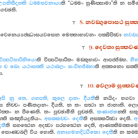
උපනිසීදන‍්ති
ධම‍්මසවනායා
ති
“
ධම‍්මං
සුණිස‍්සාමා
”
ති
න
සමී
ගච‍්ඡති
.
8.
නවඞ‍්ගුපොසථ
සුත‍
වෙනෙය්‍යජ‍්ඣාසයවසෙන
මෙත‍්තාභාවනං
පක‍්ඛිපිත්‍වා
නවඞ‍
9.
දෙවතා
සුත‍්තව
විප‍්පටිසාරිනියො
ති
විප‍්පටිසාරිතං
මඞ‍්කුභාවං
ආපජ‍්ජිම‍්හ
.
හී
ො
ච
ඛො
යථාසත‍්ති
යථාබලං
සංවිභජිම‍්හා
ති
අත‍්තනො
සත‍්ත
ා
.
10.
වෙලාම
සුත‍්තව
අපි
නු
තෙ
,
ගහපති
,
කුලෙ
දානං
දීයතී
ති
නයිදං
භගවා
්ස
නිච‍්චං
පණීතදානං
දීයති
,
න
තං
සත්‍ථා
න
ජානාති
.
ලොක
ිත‍්තං
න
පීණෙති
.
තං
පුච‍්ඡාමීති
පුච‍්ඡති
.
කණාජක
න‍්ති
සකු
න‍්ති
කඤ‍්ජියදුතියං
.
අසක‍්කච‍්චං
දෙතී
ති
අසක‍්කරිත්‍වා
දෙති
.
අ
ෙතී
ති
සහත්‍ථෙන
අදත්‍වා
පරහත්‍ථෙන
දෙති
,
ආණත‍්තිමත‍්තම
සොණ‍්ඩබලි
විය
හොති
.
අනාගමනදිට‍්ඨිකො
දෙතී
ති
න
කම‍්