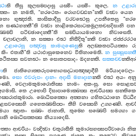
්‍ථා
ති
තීසු
කුලසම‍්පදාසු
යස‍්මිං
යස‍්මිං
කුලෙ
.
න
උළාර
ත‍්තං
න
නමති
, “
හරථෙතං
රොගවඩ‍්ඪන
”
න‍්ති
වත්‍වා
යෙන
මානො
භුඤ‍්ජති
.
කාසිකාදීසු
වරවත්‍ථෙසු
උපනීතෙසු
“
හරථ
න
සණ‍්ඨහන‍්තී
”
ති
වත්‍වා
නාළිකෙරසාටකමූලතචසදිසානි
පන
්බම‍්පි
පටිච‍්ඡාදෙන‍්තී
”
ති
සම‍්පියායමානො
නිවාසෙති
චලාචලානි
,
න
සක‍්කා
එත්‍ථ
නිසීදිතු
”
න‍්ති
වත්‍වා
ජජ‍්ජරරථ
උළාරෙසු
පඤ‍්චසු
කාමගුණෙසූ
ති
අලඞ‍්කතපටියත‍්තා
ර
,
කිං
එතාහී
”
ති
යථාඵාසුකෙනෙව
වීතිනාමෙති
.
න
සුස‍්සූසන‍්ත
කථිතස‍්ස
සවනත්‍ථං
න
සොතපසාදං
ඔදහන‍්ති
.
සක‍්කච‍්ච
න‍්තිආ
ො
ති
ජාතිගොත‍්තරූපභොගසද‍්ධාපඤ‍්ඤාදීහි
මරියාදවෙලං
ාමො
.
සො
එවරූපං
දානං
අදාසි
මහාදාන
න‍්ති
එත්‍ථ
අයං
අනු
ණ‍්හි
,
වෙලාමකුමාරොතිස‍්ස
නාමං
අකංසු
.
සො
සොළසව
අගමාසි
.
තෙ
උභොපි
දිසාපාමොක‍්ඛස‍්ස
ආචරියස‍්ස
සන‍්තික
හස‍්සරාජකුමාරා
.
බොධිසත‍්තො
අත‍්තනා
ගහිතට‍්ඨානෙ
පිට‍්
සවස‍්සෙහි
ගහෙතබ‍්බසිප‍්පං
තීහි
වස‍්සෙහි
උග‍්ගණ‍්හි
.
ආච
මයා
ඤාතං
සබ‍්බං
ජානාති
,
තුම‍්හෙ
සබ‍්බෙපි
සමග‍්ගා
ගන
සානි
බොධිසත‍්තස‍්ස
නිය්‍යාදෙසි
.
‍්තො
ආචරියං
වන්‍දිත්‍වා
චතුරාසීති
කුමාරසහස‍්සපරිවාරො
නික‍
ත්‍වා
තස‍්ස
සිප‍්පෙ
පගුණෙ
ජාතෙ
තං
තත්‍ථෙව
නිවත‍්