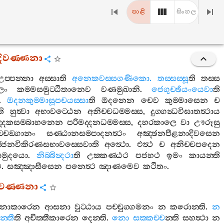
පාළි
සිංහල
ාදිවණ‍්ණනා
උප‍්පන‍්නා
අස‍්සාති
අනෙකවස‍්සගණිකො
.
තස‍්සස‍්සූ
ති
තස‍්ස
ලං
කම‍්මසමුට‍්ඨිතානෙව
වණමුඛානි
.
ජෙගුච‍්ඡියංයෙවා
ති
.
ඔදනකුම‍්මාසූපචයස‍්සා
ති
ඔදනෙන
චෙව
කුම‍්මාසෙන
ච
ති
හුත්‍වා
අභාවට‍්ඨෙන
අනිච‍්චධම‍්මස‍්ස
,
දුග‍්ගන්‍ධවිඝාතත්‍ථාය
ුද‍්දකසම‍්බාහනෙන
පරිමද‍්දනධම‍්මස‍්ස
,
දහරකාලෙ
වා
ඌරූසු
‍්චඞ‍්ගානං
සණ‍්ඨානසම‍්පාදනත්‍ථං
අඤ‍්ඡනපීළනාදිවසෙන
ජ‍්ජනවිකිරණසභාවස‍්සෙවාති
අත්‍ථො
.
එත්‍ථ
ච
අනිච‍්චපදෙන
සමුදයො
.
නිබ‍්බින්‍දථා
ති
උක‍්කණ‍්ඨථ
පජහථ
ඉමං
කායන‍්ති
ව
.
සඤ‍්ඤාසීසෙන
පනෙත්‍ථ
ඤාණමෙව
කථිතං
.
තවණ‍්ණනා
ීයනාකාරෙන
ආසනා
වුට‍්ඨාය
පච‍්චුග‍්ගමනං
න
කරොන‍්ති
.
න
‍්තී
ති
අචිත‍්තීකාරෙන
දෙන‍්ති
.
නො
සක‍්කච‍්ච
න‍්ති
සහත්‍ථා
න