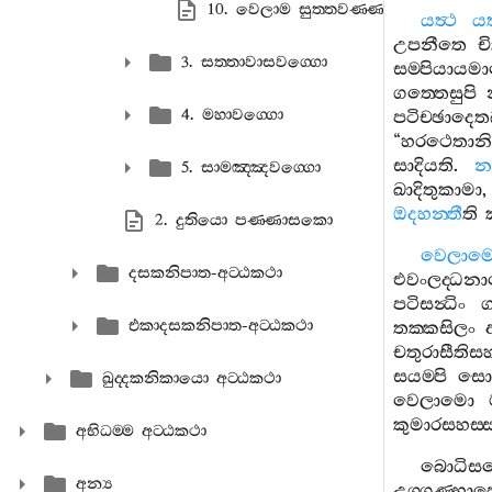
10. වෙලාම සුත‍්තවණ‍්ණනා
යත්‍ථ
යත
උපනීතෙ
චි
3. සත‍්තාවාසවග‍්ගො
සම‍්පියාය
ගත‍්තෙසුපි
4. මහාවග‍්ගො
පටිච‍්ඡාදෙතබ‍
“
හරථෙතානි
සාදියති
.
න
5. සාමඤ‍්ඤවග‍්ගො
ඛාදිතුකාමා
ඔදහන‍්තී
ති
2. දුතියො පණ‍්ණාසකො
වෙලාම
දසකනිපාත-අට‍්ඨකථා
එවංලද‍්ධන
පටිසන්‍ධිං
ග
එකාදසකනිපාත-අට‍්ඨකථා
තක‍්කසිලං
චතුරාසීතිස
සයම‍්පි
සොළ
ඛුද‍්දකනිකායො අට‍්ඨකථා
වෙලාමො
කුමාරසහස‍්
අභිධම‍්ම අට‍්ඨකථා
බොධිසත
අන්‍ය
උග‍්ගණ‍්හාපෙ