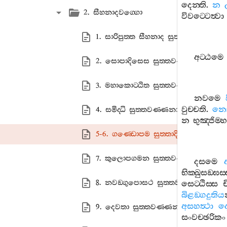
දෙන‍්ති
.
න
2. සීහනාදවග‍්ගො
විවට‍්ටෙත්‍වා
1. සාරිපුත‍්ත සීහනාද සුත‍්තවණ‍්ණනා
අට‍්ඨමෙ
2. සොපාදිසෙස සුත‍්තවණ‍්ණනා
3. මහාකොට‍්ඨිත සුත‍්තවණ‍්ණනා
නවමෙ
වුච‍්චති
.
න
4. සමිද‍්ධි සුත‍්තවණ‍්ණනා
න
භුඤ‍්ජිම‍්හ
5-6. ගණ‍්ඩොපම සුත‍්තාදිවණ‍්ණනා
7. කුලොපගමන සුත‍්තවණ‍්ණනා
දසමෙ
භික‍්ඛුසඞ‍්ඝස‍
8. නවඞ‍්ගුපොසථ සුත‍්තවණ‍්ණනා
සෙට‍්ඨිස‍්ස
ච
බිළඞ‍්ගදුතිය
අසහත්‍ථා
ද
9. දෙවතා සුත‍්තවණ‍්ණනා
සංවච‍්ඡරිකං