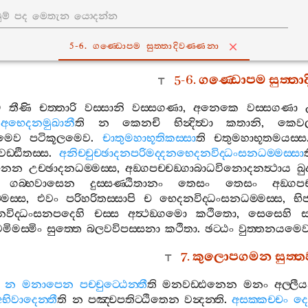
5-6. ගණ‍්ඩොපම සුත‍්තාදිවණ‍්ණනා
5-6.
ගණ‍්ඩොපම
සුත‍්ත
ෙ
තීණි
චත‍්තාරි
වස‍්සානි
වස‍්සගණා
,
අනෙකෙ
වස‍්සගණා
.
අභෙදනමුඛානී
ති
න
කෙනචි
භින්‍දිත්‍වා
කතානි
,
කෙව
්බමෙව
පටිකූලමෙව
.
චාතුමහාභූතිකස‍්සා
ති
චතුමහාභූතමයස‍්ස
වඩ‍්ඪිතස‍්ස
.
අනිච‍්චුච‍්ඡාදනපරිමද‍්දනභෙදනවිද‍්ධංසනධම‍්මස‍්සා
නෙන
උච‍්ඡාදනධම‍්මස‍්ස
,
අඞ‍්ගපච‍්චඞ‍්ගාබාධවිනොදනත්‍ථාය
ඛ
ගබ‍්භවාසෙන
දුස‍්සණ‍්ඨිතානං
තෙසං
තෙසං
අඞ‍්ගපච
්මස‍්ස
,
එවං
පරිහරිතස‍්සාපි
ච
භෙදනවිද‍්ධංසනධම‍්මස‍්ස
,
භි
විද‍්ධංසනපදෙහි
චස‍්ස
අත්‍ථඞ‍්ගමො
කථිතො
,
සෙසෙහි
මිමස‍්මිං
සුත‍්තෙ
බලවවිපස‍්සනා
කථිතා
.
ඡට‍්ඨං
වුත‍්තනයමෙ
7.
කුලොපගමන
සුත‍්
න
මනාපෙන
පච‍්චුට‍්ඨෙන‍්තී
ති
මනවඩ‍්ඪනෙන
මනං
අල‍්ල
භිවාදෙන‍්තී
ති
න
පඤ‍්චපතිට‍්ඨිතෙන
වන්‍දන‍්ති
.
අසක‍්කච‍්චං
දෙන