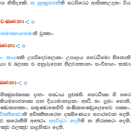
පෙ
නිසීදන‍්ති
.
න
සුස‍්සූසන‍්තී
ති
ඝටපිට‍්ඨෙ
ආසිත‍්තඋදකං
විය
්තවණ‍්ණනා
්ගසමන‍්නාගතො
ති
වුත‍්තං
.
ණ‍්ණනා
නං
කාය
න‍්ති
උපරිදෙවලොකං
උපාදාය
හෙට‍්ඨිමො
හීනොති
ියා
ච
බලස‍්ස
ච
අනුරූපෙන
සීලවන‍්තානං
සංවිභාගං
කත්‍වා
ණ‍්ණනා
භික‍්ඛුසඞ‍්ඝස‍්ස
දානං
සන්‍ධාය
පුච‍්ඡති
.
සෙට‍්ඨිස‍්ස
හි
ඝරෙ
ියමහාජනස‍්ස
පන
දිය්‍යමානදානං
අත්‍ථි
,
තං
ලූඛං
හොති
,
ණ‍්ඩකභත‍්තං
,
සකුණ‍්ඩකෙහිපි
කණිකතණ‍්ඩුලෙහෙව
පක‍්කං
.
චිත‍්තීකත්‍වා
ති
අචිත‍්තීකාරෙන
දක‍්ඛිණෙය්‍ය
අගාරවෙන
දෙති
.
ෙව
කරොතීති
අත්‍ථො
.
අපවිද‍්ධං
දෙතී
ති
න
නිරන‍්තරං
දෙති
,
මඤ‍්ච
ඵලඤ‍්ච
සද‍්දහිත්‍වා
දෙති
.