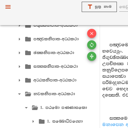
සූත්‍ර නාම
තිකනිපාත-අට‍්ඨකථා
චතුක‍්කනිපාත-අට‍්ඨකථා
පඤ‍්චකනිපාත-අට‍්ඨකථා
පඤ‍්චම
භවෙය්‍යුං
ඡක‍්කනිපාත-අට‍්ඨකථා
ජිගුච‍්ඡිතබ‍
උපචිතස‍්ස
සත‍්තකනිපාත-අට‍්ඨකථා
තනුවිලෙප
සයාපෙත්‍වා
අට‍්ඨකනිපාත-අට‍්ඨකථා
පරිමද‍්දනධම‍
චෙව
භෙදන
නවකනිපාත-අට‍්ඨකථා
දස‍්සෙති
.
එව
1. පඨමො පණ‍්ණාසකො
සත‍්තමෙ
1. සම‍්බොධිවග‍්ගො
මනාපෙන
අ