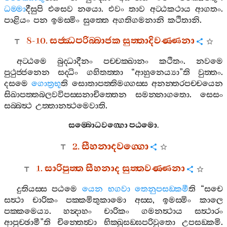
ධම‍්මා
දීසුපි
එසෙව
නයො
.
එවං
තාව
අට‍්ඨකථාය
ආගතං
.
පාළියං
පන
ඉමස‍්මිං
සුත‍්තෙ
අගතිගමනානි
කථිතානි
.
8-10.
සජ‍්ඣපරිබ‍්බාජක
සුත‍්තාදිවණ‍්ණනා
අට‍්ඨමෙ
බුද‍්ධාදීනං
පච‍්චක‍්ඛානං
කථිතං
.
නවමෙ
පුථුජ‍්ජනෙන
සද‍්ධිං
ගහිතත‍්තා
“
ආහුනෙය්‍යා
”
ති
වුත‍්තං
.
දසමෙ
ගොත්‍රභූ
ති
සොතාපත‍්තිමග‍්ගස‍්ස
අනන‍්තරපච‍්චයෙන
සිඛාපත‍්තබලවවිපස‍්සනාචිත‍්තෙන
සමන‍්නාගතො
.
සෙසං
සබ‍්බත්‍ථ
උත‍්තානත්‍ථමෙවාති
.
සම‍්බොධවග‍්ගො
පඨමො
.
2.
සීහනාදවග‍්ගො
1.
සාරිපුත‍්ත
සීහනාද
සුත‍්තවණ‍්ණනා
දුතියස‍්ස
පඨමෙ
යෙන
භගවා
තෙනුපසඞ‍්කමී
ති
“
සචෙ
සත්‍ථා
චාරිකං
පක‍්කමිතුකාමො
අස‍්ස
,
ඉමස‍්මිං
කාලෙ
පක‍්කමෙය්‍ය
.
හන්‍දාහං
චාරිකං
ගමනත්‍ථාය
සත්‍ථාරං
ආපුච‍්ඡාමී
”
ති
චින‍්තෙත්‍වා
භික‍්ඛුසඞ‍්ඝපරිවුතො
උපසඞ‍්කමි
.