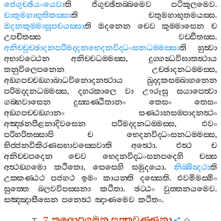
ජෙගුච‍්ඡියංයෙවා
ති
ජිගුච‍්ඡිතබ‍්බමෙව
පටිකූලමෙව
.
චාතුමහාභූතිකස‍්සා
ති
චතුමහාභූතමයස‍්ස
.
ඔදනකුම‍්මාසූපචයස‍්සා
ති
ඔදනෙන
චෙව
කුම‍්මාසෙන
ච
උපචිතස‍්ස
වඩ‍්ඪිතස‍්ස
.
අනිච‍්චුච‍්ඡාදනපරිමද‍්දනභෙදනවිද‍්ධංසනධම‍්මස‍්සා
ති
හුත්‍වා
අභාවට‍්ඨෙන
අනිච‍්චධම‍්මස‍්ස
,
දුග‍්ගන්‍ධවිඝාතත්‍ථාය
තනුවිලෙපනෙන
උච‍්ඡාදනධම‍්මස‍්ස
,
අඞ‍්ගපච‍්චඞ‍්ගාබාධවිනොදනත්‍ථාය
ඛුද‍්දකසම‍්බාහනෙන
පරිමද‍්දනධම‍්මස‍්ස
,
දහරකාලෙ
වා
ඌරූසු
සයාපෙත්‍වා
ගබ‍්භවාසෙන
දුස‍්සණ‍්ඨිතානං
තෙසං
තෙසං
අඞ‍්ගපච‍්චඞ‍්ගානං
සණ‍්ඨානසම‍්පාදනත්‍ථං
අඤ‍්ඡනපීළනාදිවසෙන
පරිමද‍්දනධම‍්මස‍්ස
,
එවං
පරිහරිතස‍්සාපි
ච
භෙදනවිද‍්ධංසනධම‍්මස‍්ස
,
භිජ‍්ජනවිකිරණසභාවස‍්සෙවාති
අත්‍ථො
.
එත්‍ථ
ච
අනිච‍්චපදෙන
චෙව
භෙදනවිද‍්ධංසනපදෙහි
චස‍්ස
අත්‍ථඞ‍්ගමො
කථිතො
,
සෙසෙහි
සමුදයො
.
නිබ‍්බින්‍දථා
ති
උක‍්කණ‍්ඨථ
පජහථ
ඉමං
කායන‍්ති
දස‍්සෙති
.
එවමිමස‍්මිං
සුත‍්තෙ
බලවවිපස‍්සනා
කථිතා
.
ඡට‍්ඨං
වුත‍්තනයමෙව
.
සඤ‍්ඤාසීසෙන
පනෙත්‍ථ
ඤාණමෙව
කථිතං
.
7.
කුලොපගමන
සුත‍්තවණ‍්ණනා