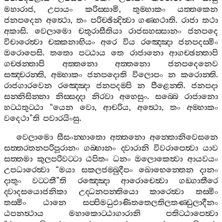
මහාරාජ
,
උපායං
කරිස‍්සාමි
,
තුම‍්හාකං
යත‍්තකෙන
ජනපදෙන
අත්‍ථො
,
තං
පරිච‍්ඡින්‍දිත්‍වා
ගණ‍්හථාති
.
රාජා
තථා
අකාසි
.
වෙලාමො
චතුරාසීතියා
රාජසහස‍්සානං
ජනපදෙ
විචාරෙත්‍වා
චක‍්කනාභියං
අරෙ
විය
රඤ‍්ඤො
ජනපදස‍්මිං
ඔරොපෙසි
.
තතො
පට‍්ඨාය
තෙ
රාජානො
ආගච‍්ඡන‍්තාපි
ගච‍්ඡන‍්තාපි
අත‍්තනො
අත‍්තනො
ජනපදෙනෙව
සඤ‍්චරන‍්ති
,
අම‍්හාකං
ජනපදොති
විලොපං
න
කරොන‍්ති
.
රාජගාරවෙන
රඤ‍්ඤො
ජනපදම‍්පි
න
පීළෙන‍්ති
.
ජනපදා
සන‍්නිසින‍්නා
නිස‍්සද‍්දා
නිරවා
අහෙසුං
.
සබ‍්බෙ
රාජානො
හට‍්ඨතුට‍්ඨා
“
යෙන
වො
,
ආචරිය
,
අත්‍ථො
,
තං
අම‍්හාකං
වදෙථා
”
ති
පවාරයිංසු
.
වෙලාමො
සීසංන‍්හාතො
අත‍්තනො
අන‍්තොනිවෙසනෙ
සත‍්තරතනපරිපූරානං
ගබ‍්භානං
ද‍්වාරානි
විවරාපෙත්‍වා
යාව
සත‍්තමා
කුලපරිවට‍්ටා
ඨපිතං
ධනං
ඔලොකෙත්‍වා
ආයවයං
උපධාරෙත්‍වා
“
මයා
සකලජම‍්බුදීපං
ඛොභෙන‍්තෙන
දානං
දාතුං
වට‍්ටතී
”
ති
රඤ‍්ඤො
ආරොචෙත්‍වා
ගඞ‍්ගාතීරෙ
ද‍්වාදසයොජනිකා
උද‍්ධනපන‍්තියො
කාරෙත්‍වා
තස‍්මිං
තස‍්මිං
ඨානෙ
සප‍්පිමධුඵාණිතතෙලතිලතණ‍්ඩුලාදීනං
ඨපනත්‍ථාය
මහාකොට‍්ඨාගාරානි
පතිට‍්ඨාපෙත්‍වා