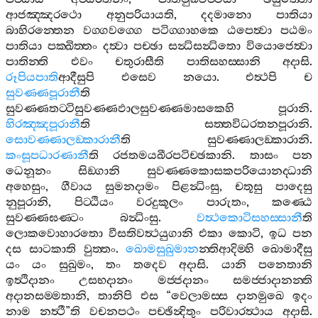
ආජඤ‍්ඤරථො
අනුපරියායති
,
දදමානො
පාතියා
බාහිරන‍්තෙන
වග‍්ගවග‍්ගෙ
පටිග‍්ගාහකෙ
ඨපෙත්‍වා
පඨමං
පාතියා
පක‍්ඛිත‍්තං
දත්‍වා
පච‍්ඡා
සන්‍ධිසන්‍ධිතො
වියොජෙත්‍වා
පාතින‍්ති
එවං
චතුරාසීති
පාතිසහස‍්සානි
අදාසි
.
රූපියපාති
ආදීසුපි
එසෙව
නයො
.
එත්‍ථපි
ච
සුවණ‍්ණපූරානී
ති
සුවණ‍්ණතට‍්ටිසුවණ‍්ණඵාලසුවණ‍්ණමාසකෙහි
පූරානි
.
හිරඤ‍්ඤපූරානී
ති
සත‍්තවිධරතනපූරානි
.
සොවණ‍්ණාලඞ‍්කාරානී
ති
සුවණ‍්ණාලඞ‍්කාරානි
.
කංසූපධාරණානී
ති
රජතමයඛීරපටිච‍්ඡකානි
.
තාසං
පන
ධෙනූනං
සිඞ‍්ගානි
සුවණ‍්ණකොසකපරියොනද‍්ධානි
අහෙසුං
,
ගීවාය
සුමනදාමං
පිළන්‍ධිංසු
,
චතූසු
පාදෙසු
නුපූරානි
,
පිට‍්ඨියං
වරදුකූලං
පාරුතං
,
කණ‍්ඨෙ
සුවණ‍්ණඝණ‍්ටං
බන්‍ධිංසු
.
වත්‍ථකොටිසහස‍්සානී
ති
ලොකවොහාරතො
වීසතිවත්‍ථයුගානි
එකා
කොටි
,
ඉධ
පන
දස
සාටකාති
වුත‍්තං
.
ඛොමසුඛුමාන
න‍්තිආදිම‍්හි
ඛොමාදීසු
යං
යං
සුඛුමං
,
තං
තදෙව
අදාසි
.
යානි
පනෙතානි
ඉත්‍ථිදානං
උසභදානං
මජ‍්ජදානං
සමජ‍්ජාදානන‍්ති
අදානසම‍්මතානි
,
තානිපි
එස
“
වෙලාමස‍්ස
දානමුඛෙ
ඉදං
නාම
නත්‍ථී
”
ති
වචනපථං
පච‍්ඡින්‍දිතුං
පරිවාරත්‍ථාය
අදාසි
.