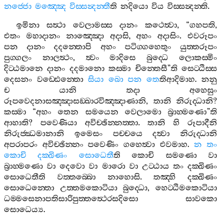
නජ‍්ජො
මඤ‍්ඤෙ
විස‍්සන්‍දන‍්තී
ති
නදියො
විය
විස‍්සන්‍දන‍්ති
.
ඉමිනා
සත්‍ථා
වෙලාමස‍්ස
දානං
කථෙත්‍වා
, “
ගහපති
,
එතං
මහාදානං
නාඤ‍්ඤො
අදාසි
,
අහං
අදාසිං
.
එවරූපං
පන
දානං
දදන‍්තොපි
අහං
පටිග‍්ගහෙතුං
යුත‍්තරූපං
පුග‍්ගලං
නාලත්‍ථං
,
ත්‍වං
මාදිසෙ
බුද‍්ධෙ
ලොකස‍්මිං
දිට‍්ඨමානෙ
දානං
දදමානො
කස‍්මා
චින‍්තෙසී
”
ති
සෙට‍්ඨිස‍්ස
දෙසනං
වඩ‍්ඪෙන‍්තො
සියා
ඛො
පන
තෙ
තිආදිමාහ
.
නනු
ච
යානි
තදා
අහෙසුං
රූපවෙදනාසඤ‍්ඤාසඞ‍්ඛාරවිඤ‍්ඤාණානි
,
තානි
නිරුද‍්ධානි
?
කස‍්මා
“
අහං
තෙන
සමයෙන
වෙලාමො
බ්‍රාහ‍්මණො
”
ති
ආහාති
?
පවෙණියා
අවිච‍්ඡින‍්නත‍්තා
.
තානි
හි
රූපාදීනි
නිරුජ‍්ඣමානානි
ඉමෙසං
පච‍්චයෙ
දත්‍වා
නිරුද‍්ධානි
අපරාපරං
අවිච‍්ඡින‍්නං
පවෙණිං
ගහෙත්‍වා
එවමාහ
.
න
තං
කොචි
දක‍්ඛිණං
සොධෙතී
ති
කොචි
සමණො
වා
බ්‍රාහ‍්මණො
වා
දෙවො
වා
මාරො
වා
උට‍්ඨාය
තං
දක‍්ඛිණං
සොධෙතීති
වත‍්තබ‍්බො
නාහොසි
.
තඤ‍්හි
දක‍්ඛිණං
සොධෙන‍්තො
උත‍්තමකොටියා
බුද‍්ධො
,
හෙට‍්ඨිමකොටියා
ධම‍්මසෙනාපතිසාරිපුත‍්තත්‍ථෙරසදිසො
සාවකො
සොධෙය්‍ය
.