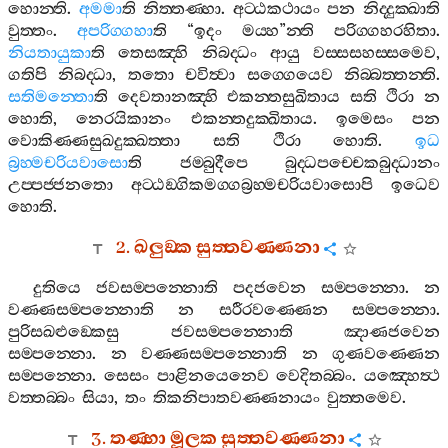
හොන‍්ති
.
අමමා
ති
නිත‍්තණ‍්හා
.
අට‍්ඨකථායං
පන
නිද‍්දුක‍්ඛාති
වුත‍්තං
.
අපරිග‍්ගහා
ති
“
ඉදං
මය‍්හ
”
න‍්ති
පරිග‍්ගහරහිතා
.
නියතායුකා
ති
තෙසඤ‍්හි
නිබද‍්ධං
ආයු
වස‍්සසහස‍්සමෙව
,
ගතිපි
නිබද‍්ධා
,
තතො
චවිත්‍වා
සග‍්ගෙයෙව
නිබ‍්බත‍්තන‍්ති
.
සතිමන‍්තො
ති
දෙවතානඤ‍්හි
එකන‍්තසුඛිතාය
සති
ථිරා
න
හොති
,
නෙරයිකානං
එකන‍්තදුක‍්ඛිතාය
.
ඉමෙසං
පන
වොකිණ‍්ණසුඛදුක‍්ඛත‍්තා
සති
ථිරා
හොති
.
ඉධ
බ්‍රහ‍්මචරියවාසො
ති
ජම‍්බුදීපෙ
බුද‍්ධපච‍්චෙකබුද‍්ධානං
උප‍්පජ‍්ජනතො
අට‍්ඨඞ‍්ගිකමග‍්ගබ්‍රහ‍්මචරියවාසොපි
ඉධෙව
හොති
.
2.
ඛලුඞ‍්ක
සුත‍්තවණ‍්ණනා
දුතියෙ
ජවසම‍්පන‍්නොති
පදජවෙන
සම‍්පන‍්නො
.
න
වණ‍්ණසම‍්පන‍්නොති
න
සරීරවණ‍්ණෙන
සම‍්පන‍්නො
.
පුරිසඛළුඞ‍්කෙසු
ජවසම‍්පන‍්නොති
ඤාණජවෙන
සම‍්පන‍්නො
.
න
වණ‍්ණසම‍්පන‍්නොති
න
ගුණවණ‍්ණෙන
සම‍්පන‍්නො
.
සෙසං
පාළිනයෙනෙව
වෙදිතබ‍්බං
.
යඤ‍්හෙත්‍ථ
වත‍්තබ‍්බං
සියා
,
තං
තිකනිපාතවණ‍්ණනායං
වුත‍්තමෙව
.
3.
තණ‍්හා
මූලක
සුත‍්තවණ‍්ණනා