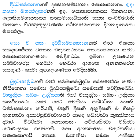
දිට‍්ඨිසම‍්පන‍්න
න‍්ති
දස‍්සනසම‍්පන‍්නං
සොතාපන‍්නං
.
ඉදං
තතො
මහප‍්ඵලතර
න‍්ති
ඉදං
සොතාපන‍්නස‍්ස
දින‍්නදානං
ලොකියමහාජනස‍්ස
සත‍්තමාසාධිකානි
සත‍්ත
සංවච‍්ඡරානි
එත‍්තකං
හිරඤ‍්ඤසුවණ‍්ණං
පරිච‍්චජන‍්තෙන
දින‍්නදානතො
මහප‍්ඵලං
.
යො
ච
සතං
දිට‍්ඨිසම‍්පන‍්නාන
න‍්ති
එත්‍ථ
එකස‍්ස
සකදාගාමිස‍්ස
වසෙන
එකුත‍්තරසතං
සොතාපන‍්නෙ
කත්‍වා
සොතාපන‍්නගණනා
වෙදිතබ‍්බා
.
ඉමිනා
උපායෙන
සබ‍්බවාරෙසු
හෙට‍්ඨා
හෙට‍්ඨා
ආගතෙ
අනන‍්තරෙන
සතගුණං
කත්‍වා
පුග‍්ගලගණනා
වෙදිතබ‍්බා
.
බුද‍්ධප‍්පමුඛ
න‍්ති
එත්‍ථ
සම‍්මාසම‍්බුද‍්ධං
සඞ‍්ඝත්‍ථෙරං
කත්‍වා
නිසින‍්නො
සඞ‍්ඝො
බුද‍්ධප‍්පමුඛො
සඞ‍්ඝොති
වෙදිතබ‍්බො
.
චාතුද‍්දිසං
සඞ‍්ඝං
උද‍්දිස‍්සා
ති
එත්‍ථ
චාතුද‍්දිසං
සඞ‍්ඝං
උද‍්දිස‍්ස
කතවිහාරො
නාම
යත්‍ථ
චෙතියං
පතිට‍්ඨිතං
හොති
,
ධම‍්මස‍්සවනං
කරීයති
,
චතූහි
දිසාහි
අනුදිසාහි
ච
භික‍්ඛූ
ආගන‍්ත්‍වා
අප‍්පටිපුච‍්ඡිත්‍වායෙව
පාදෙ
ධොවිත්‍වා
කුඤ‍්චිකාය
ද‍්වාරං
විවරිත්‍වා
සෙනාසනං
පටිජග‍්ගිත්‍වා
වසිත්‍වා
යථාඵාසුකං
ගච‍්ඡන‍්ති
.
සො
අන‍්තමසො
චතුරතනියා
පණ‍්ණසාලාපි
හොතු
,
චාතුද‍්දිසං
සඞ‍්ඝං
උද‍්දිස‍්ස