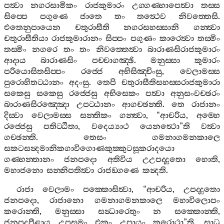
පත්‍වා
නගරසාමිකං
රාජකුමාරං
උග‍්ගණ‍්හාපෙත්‍වා
තස‍්ස
සිප‍්පෙ
පගුණෙ
ජාතෙ
තං
තත්‍ථෙව
නිවත‍්තෙසි
.
එතෙනුපායෙන
චතුරාසීති
නගරසහස‍්සානි
ගන‍්ත්‍වා
චතුරාසීතියා
රාජකුමාරානං
සිප‍්පං
පගුණං
කාරෙත්‍වා
තස‍්මිං
තස‍්මිං
නගරෙ
තං
තං
නිවත‍්තෙත්‍වා
බාරාණසිරාජකුමාරං
ආදාය
බාරාණසිං
පච‍්චාගඤ‍්ඡි
.
මනුස‍්සා
කුමාරං
පරියොසිතසිප‍්පං
රජ‍්ජෙ
අභිසිඤ‍්චිංසු
,
වෙලාමස‍්ස
පුරොහිතට‍්ඨානං
අදංසු
.
තෙපි
චතුරාසීතිසහස‍්සරාජකුමාරා
සකෙසු
සකෙසු
රජ‍්ජෙසු
අභිසෙකං
පත්‍වා
අනුසංවච‍්ඡරං
බාරාණසිරඤ‍්ඤො
උපට‍්ඨානං
ආගච‍්ඡන‍්ති
.
තෙ
රාජානං
දිස‍්වා
වෙලාමස‍්ස
සන‍්තිකං
ගන‍්ත්‍වා
, “
ආචරිය
,
අම‍්හෙ
රජ‍්ජෙසු
පතිට‍්ඨිතා
,
වදෙය්‍යාථ
යෙනත්‍ථො
”
ති
වත්‍වා
ගච‍්ඡන‍්ති
.
තෙසං
ගමනාගමනකාලෙ
සකටසන්‍දමානිකගාවිගොණකුක‍්කුටසූකරාදයො
ගණ‍්හන‍්තානං
ජනපදො
අතිවිය
උඋපද‍්දුතො
හොති
,
මහාජනො
සන‍්නිපතිත්‍වා
රාජඞ‍්ගණෙ
කන්‍දති
.
රාජා
වෙලාමං
පක‍්කොසිත්‍වා
, “
ආචරිය
,
උපද‍්දුතො
ජනපදො
,
රාජානො
ගමනාගමනකාලෙ
මහාවිලොපං
කරොන‍්ති
,
මනුස‍්සා
සන්‍ධාරෙතුං
න
සක‍්කොන‍්ති
,
ජනපදපීළාය
උපසමං
එකං
උපායං
කරොථා
”
ති
.
සාධු