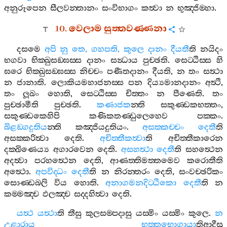
අනුරූපෙන
සීලවන‍්තානං
සංවිභාගං
කත්‍වා
න
භුඤ‍්ජිම‍්හා
.
10.
වෙලාම
සුත‍්තවණ‍්ණනා
දසමෙ
අපි
නු
තෙ
,
ගහපති
,
කුලෙ
දානං
දීයතී
ති
නයිදං
භගවා
භික‍්ඛුසඞ‍්ඝස‍්ස
දානං
සන්‍ධාය
පුච‍්ඡති
.
සෙට‍්ඨිස‍්ස
හි
ඝරෙ
භික‍්ඛුසඞ‍්ඝස‍්ස
නිච‍්චං
පණීතදානං
දීයති
,
න
තං
සත්‍ථා
න
ජානාති
.
ලොකියමහාජනස‍්ස
පන
දිය්‍යමානදානං
අත්‍ථි
,
තං
ලූඛං
හොති
,
සෙට‍්ඨිස‍්ස
චිත‍්තං
න
පීණෙති
.
තං
පුච‍්ඡාමීති
පුච‍්ඡති
.
කණාජක
න‍්ති
සකුණ‍්ඩකභත‍්තං
,
සකුණ‍්ඩකෙහිපි
කණිකතණ‍්ඩුලෙහෙව
පක‍්කං
.
බිළඞ‍්ගදුතිය
න‍්ති
කඤ‍්ජියදුතියං
.
අසක‍්කච‍්චං
දෙතී
ති
අසක‍්කරිත්‍වා
දෙති
.
අචිත‍්තීකත්‍වා
ති
අචිත‍්තීකාරෙන
දක‍්ඛිණෙය්‍ය
අගාරවෙන
දෙති
.
අසහත්‍ථා
දෙතී
ති
සහත්‍ථෙන
අදත්‍වා
පරහත්‍ථෙන
දෙති
,
ආණත‍්තිමත‍්තමෙව
කරොතීති
අත්‍ථො
.
අපවිද‍්ධං
දෙතී
ති
න
නිරන‍්තරං
දෙති
,
සංවච‍්ඡරිකං
සොණ‍්ඩබලි
විය
හොති
.
අනාගමනදිට‍්ඨිකො
දෙතී
ති
න
කම‍්මඤ‍්ච
ඵලඤ‍්ච
සද‍්දහිත්‍වා
දෙති
.
යත්‍ථ
යත්‍ථා
ති
තීසු
කුලසම‍්පදාසු
යස‍්මිං
යස‍්මිං
කුලෙ
.
න
උළාරාය
භත‍්තභොගායා
තිආදීසු