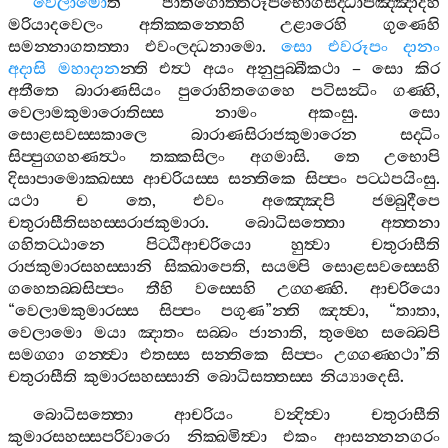
වෙලාමො
ති
ජාතිගොත‍්තරූපභොගසද‍්ධාපඤ‍්ඤාදීහි
මරියාදවෙලං
අතික‍්කන‍්තෙහි
උළාරෙහි
ගුණෙහි
සමන‍්නාගතත‍්තා
එවංලද‍්ධනාමො
.
සො
එවරූපං
දානං
අදාසි
මහාදාන
න‍්ති
එත්‍ථ
අයං
අනුපුබ‍්බීකථා
–
සො
කිර
අතීතෙ
බාරාණසියං
පුරොහිතගෙහෙ
පටිසන්‍ධිං
ගණ‍්හි
,
වෙලාමකුමාරොතිස‍්ස
නාමං
අකංසු
.
සො
සොළසවස‍්සකාලෙ
බාරාණසිරාජකුමාරෙන
සද‍්ධිං
සිප‍්පුග‍්ගහණත්‍ථං
තක‍්කසිලං
අගමාසි
.
තෙ
උභොපි
දිසාපාමොක‍්ඛස‍්ස
ආචරියස‍්ස
සන‍්තිකෙ
සිප‍්පං
පට‍්ඨපයිංසු
.
යථා
ච
තෙ
,
එවං
අඤ‍්ඤෙපි
ජම‍්බුදීපෙ
චතුරාසීතිසහස‍්සරාජකුමාරා
.
බොධිසත‍්තො
අත‍්තනා
ගහිතට‍්ඨානෙ
පිට‍්ඨිආචරියො
හුත්‍වා
චතුරාසීති
රාජකුමාරසහස‍්සානි
සික‍්ඛාපෙති
,
සයම‍්පි
සොළසවස‍්සෙහි
ගහෙතබ‍්බසිප‍්පං
තීහි
වස‍්සෙහි
උග‍්ගණ‍්හි
.
ආචරියො
“
වෙලාමකුමාරස‍්ස
සිප‍්පං
පගුණ
”
න‍්ති
ඤත්‍වා
, “
තාතා
,
වෙලාමො
මයා
ඤාතං
සබ‍්බං
ජානාති
,
තුම‍්හෙ
සබ‍්බෙපි
සමග‍්ගා
ගන‍්ත්‍වා
එතස‍්ස
සන‍්තිකෙ
සිප‍්පං
උග‍්ගණ‍්හථා
”
ති
චතුරාසීති
කුමාරසහස‍්සානි
බොධිසත‍්තස‍්ස
නිය්‍යාදෙසි
.
බොධිසත‍්තො
ආචරියං
වන්‍දිත්‍වා
චතුරාසීති
කුමාරසහස‍්සපරිවාරො
නික‍්ඛමිත්‍වා
එකං
ආසන‍්නනගරං