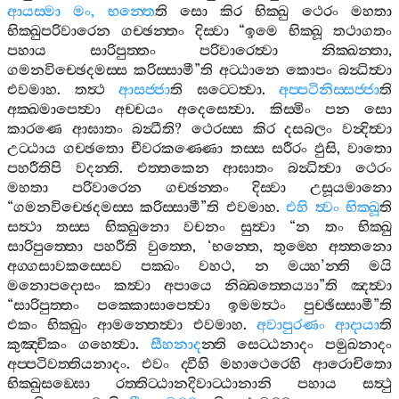
ආයස‍්මා
මං
,
භන‍්තෙ
ති
සො
කිර
භික‍්ඛු
ථෙරං
මහතා
භික‍්ඛුපරිවාරෙන
ගච‍්ඡන‍්තං
දිස‍්වා
“
ඉමෙ
භික‍්ඛූ
තථාගතං
පහාය
සාරිපුත‍්තං
පරිවාරෙත්‍වා
නික‍්ඛන‍්තා
,
ගමනවිච‍්ඡෙදමස‍්ස
කරිස‍්සාමී
”
ති
අට‍්ඨානෙ
කොපං
බන්‍ධිත්‍වා
එවමාහ
.
තත්‍ථ
ආසජ‍්ජා
ති
ඝට‍්ටෙත්‍වා
.
අප‍්පටිනිස‍්සජ‍්ජා
ති
අක‍්ඛමාපෙත්‍වා
අච‍්චයං
අදෙසෙත්‍වා
.
කිස‍්මිං
පන
සො
කාරණෙ
ආඝාතං
බන්‍ධීති
?
ථෙරස‍්ස
කිර
දසබලං
වන්‍දිත්‍වා
උට‍්ඨාය
ගච‍්ඡතො
චීවරකණ‍්ණො
තස‍්ස
සරීරං
ඵුසි
,
වාතො
පහරීතිපි
වදන‍්ති
.
එත‍්තකෙන
ආඝාතං
බන්‍ධිත්‍වා
ථෙරං
මහතා
පරිවාරෙන
ගච‍්ඡන‍්තං
දිස‍්වා
උසූයමානො
“
ගමනවිච‍්ඡෙදමස‍්ස
කරිස‍්සාමී
”
ති
එවමාහ
.
එහි
ත්‍වං
භික‍්ඛූ
ති
සත්‍ථා
තස‍්ස
භික‍්ඛුනො
වචනං
සුත්‍වා
“
න
තං
භික‍්ඛු
සාරිපුත‍්තො
පහරීති
වුත‍්තෙ
, ‘
භන‍්තෙ
,
තුම‍්හෙ
අත‍්තනො
අග‍්ගසාවකස‍්සෙව
පක‍්ඛං
වහථ
,
න
මය‍්හ
’
න‍්ති
මයි
මනොපදොසං
කත්‍වා
අපායෙ
නිබ‍්බත‍්තෙය්‍යා
”
ති
ඤත්‍වා
“
සාරිපුත‍්තං
පක‍්කොසාපෙත්‍වා
ඉමමත්‍ථං
පුච‍්ඡිස‍්සාමී
”
ති
එකං
භික‍්ඛුං
ආමන‍්තෙත්‍වා
එවමාහ
.
අවාපුරණං
ආදායා
ති
කුඤ‍්චිකං
ගහෙත්‍වා
.
සීහනාද
න‍්ති
සෙට‍්ඨනාදං
පමුඛනාදං
අප‍්පටිවත‍්තියනාදං
.
එවං
ද‍්වීහි
මහාථෙරෙහි
ආරොචිතො
භික‍්ඛුසඞ‍්ඝො
රත‍්තිට‍්ඨානදිවාට‍්ඨානානි
පහාය
සත්‍ථු