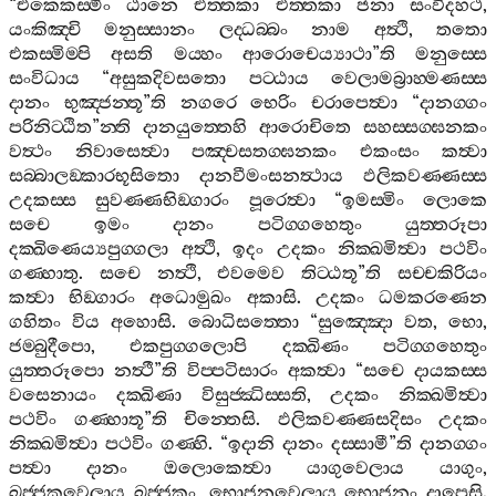
“
එකෙකස‍්මිං
ඨානෙ
එත‍්තකා
එත‍්තකා
ජනා
සංවිදහථ
,
යංකිඤ‍්චි
මනුස‍්සානං
ලද‍්ධබ‍්බං
නාම
අත්‍ථි
,
තතො
එකස‍්මිම‍්පි
අසති
මය‍්හං
ආරොචෙය්‍යාථා
”
ති
මනුස‍්සෙ
සංවිධාය
“
අසුකදිවසතො
පට‍්ඨාය
වෙලාමබ්‍රාහ‍්මණස‍්ස
දානං
භුඤ‍්ජන‍්තූ
”
ති
නගරෙ
භෙරිං
චරාපෙත්‍වා
“
දානග‍්ගං
පරිනිට‍්ඨිත
”
න‍්ති
දානයුත‍්තෙහි
ආරොචිතෙ
සහස‍්සග‍්ඝනකං
වත්‍ථං
නිවාසෙත්‍වා
පඤ‍්චසතග‍්ඝනකං
එකංසං
කත්‍වා
සබ‍්බාලඞ‍්කාරභූසිතො
දානවීමංසනත්‍ථාය
ඵලිකවණ‍්ණස‍්ස
උදකස‍්ස
සුවණ‍්ණභිඞ‍්ගාරං
පූරෙත්‍වා
“
ඉමස‍්මිං
ලොකෙ
සචෙ
ඉමං
දානං
පටිග‍්ගහෙතුං
යුත‍්තරූපා
දක‍්ඛිණෙය්‍යපුග‍්ගලා
අත්‍ථි
,
ඉදං
උදකං
නික‍්ඛමිත්‍වා
පථවිං
ගණ‍්හාතු
.
සචෙ
නත්‍ථි
,
එවමෙව
තිට‍්ඨතූ
”
ති
සච‍්චකිරියං
කත්‍වා
භිඞ‍්ගාරං
අධොමුඛං
අකාසි
.
උදකං
ධමකරණෙන
ගහිතං
විය
අහොසි
.
බොධිසත‍්තො
“
සුඤ‍්ඤො
වත
,
භො
,
ජම‍්බුදීපො
,
එකපුග‍්ගලොපි
දක‍්ඛිණං
පටිග‍්ගහෙතුං
යුත‍්තරූපො
නත්‍ථී
”
ති
විප‍්පටිසාරං
අකත්‍වා
“
සචෙ
දායකස‍්ස
වසෙනායං
දක‍්ඛිණා
විසුජ‍්ඣිස‍්සති
,
උදකං
නික‍්ඛමිත්‍වා
පථවිං
ගණ‍්හාතූ
”
ති
චින‍්තෙසි
.
ඵලිකවණ‍්ණසදිසං
උදකං
නික‍්ඛමිත්‍වා
පථවිං
ගණ‍්හි
. “
ඉදානි
දානං
දස‍්සාමී
”
ති
දානග‍්ගං
පත්‍වා
දානං
ඔලොකෙත්‍වා
යාගුවෙලාය
යාගුං
,
ඛජ‍්ජකවෙලාය
ඛජ‍්ජකං
,
භොජනවෙලාය
භොජනං
දාපෙසි
.