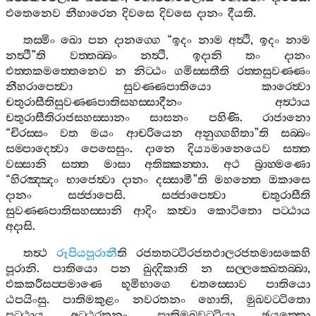
එතෙනෙව
නීහාරෙන
දිවසෙ
දිවසෙ
දානං
දීයති
.
තස‍්මිං
ඛො
පන
දානග‍්ගෙ
“
ඉදං
නාම
අත්‍ථි
,
ඉදං
නාම
නත්‍ථී
”
ති
වත‍්තබ‍්බං
නත්‍ථි
.
ඉදානි
තං
දානං
එත‍්තකමත‍්තෙනෙව
න
නිට‍්ඨං
ගමිස‍්සතීති
රත‍්තසුවණ‍්ණං
නීහරාපෙත්‍වා
සුවණ‍්ණපාතියො
කාරෙත්‍වා
චතුරාසීතිසුවණ‍්ණපාතිසහස‍්සාදීනං
අත්‍ථාය
චතුරාසීතිරාජසහස‍්සානං
සාසනං
පහිණි
.
රාජානො
“
චිරස‍්සං
වත
මයං
ආචරියෙන
අනුග‍්ගහිතා
”
ති
සබ‍්බං
සම‍්පාදෙත්‍වා
පෙසෙසුං
.
දානෙ
දිය්‍යමානෙයෙව
සත‍්ත
වස‍්සානි
සත‍්ත
මාසා
අතික‍්කන‍්තා
.
අථ
බ්‍රාහ‍්මණො
“
හිරඤ‍්ඤං
භාජෙත්‍වා
දානං
දස‍්සාමී
”
ති
මහන‍්තෙ
ඔකාසෙ
දානං
සජ‍්ජාපෙසි
.
සජ‍්ජාපෙත්‍වා
චතුරාසීති
සුවණ‍්ණපාතිසහස‍්සානි
ආදිං
කත්‍වා
කොටිතො
පට‍්ඨාය
අදාසි
.
තත්‍ථ
රූපියපූරානී
ති
රජතතට‍්ටිරජතඵාලරජතමාසකෙහි
පූරානි
.
පාතියො
පන
ඛුද‍්දිකාති
න
සල‍්ලක‍්ඛෙතබ‍්බා
,
එකකරීසප‍්පමාණෙ
භූමිභාගෙ
චතස‍්සොව
පාතියො
ඨපයිංසු
.
පාතිමකුළං
නවරතනං
හොති
,
මුඛවට‍්ටිතො
පට‍්ඨාය
අට‍්ඨරතනං
,
පාතිමුඛවට‍්ටියා
ඡයුත‍්තො