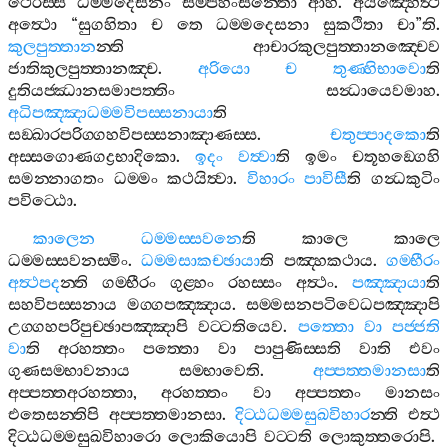
ථෙරස‍්ස
ධම‍්මදෙසනං
සම‍්පහංසන‍්තො
ආහ
.
අයඤ‍්හෙත්‍ථ
අත්‍ථො
“
සුගහිතා
ච
තෙ
ධම‍්මදෙසනා
සුකථිතා
චා
”
ති
.
කුලපුත‍්තාන
න‍්ති
ආචාරකුලපුත‍්තානඤ‍්චෙව
ජාතිකුලපුත‍්තානඤ‍්ච
.
අරියො
ච
තුණ‍්හිභාවො
ති
දුතියජ‍්ඣානසමාපත‍්තිං
සන්‍ධායෙවමාහ
.
අධිපඤ‍්ඤාධම‍්මවිපස‍්සනායා
ති
සඞ‍්ඛාරපරිග‍්ගහවිපස‍්සනාඤාණස‍්ස
.
චතුප‍්පාදකො
ති
අස‍්සගොණගද්‍රභාදිකො
.
ඉදං
වත්‍වා
ති
ඉමං
චතූහඞ‍්ගෙහි
සමන‍්නාගතං
ධම‍්මං
කථයිත්‍වා
.
විහාරං
පාවිසී
ති
ගන්‍ධකුටිං
පවිට‍්ඨො
.
කාලෙන
ධම‍්මස‍්සවනෙ
ති
කාලෙ
කාලෙ
ධම‍්මස‍්සවනස‍්මිං
.
ධම‍්මසාකච‍්ඡායා
ති
පඤ‍්හකථාය
.
ගම‍්භීරං
අත්‍ථපද
න‍්ති
ගම‍්භීරං
ගුළ‍්හං
රහස‍්සං
අත්‍ථං
.
පඤ‍්ඤායා
ති
සහවිපස‍්සනාය
මග‍්ගපඤ‍්ඤාය
.
සම‍්මසනපටිවෙධපඤ‍්ඤාපි
උග‍්ගහපරිපුච‍්ඡාපඤ‍්ඤාපි
වට‍්ටතියෙව
.
පත‍්තො
වා
පජ‍්ජති
වා
ති
අරහත‍්තං
පත‍්තො
වා
පාපුණිස‍්සති
වාති
එවං
ගුණසම‍්භාවනාය
සම‍්භාවෙති
.
අප‍්පත‍්තමානසා
ති
අප‍්පත‍්තඅරහත‍්තා
,
අරහත‍්තං
වා
අප‍්පත‍්තං
මානසං
එතෙසන‍්තිපි
අප‍්පත‍්තමානසා
.
දිට‍්ඨධම‍්මසුඛවිහාර
න‍්ති
එත්‍ථ
දිට‍්ඨධම‍්මසුඛවිහාරො
ලොකියොපි
වට‍්ටති
ලොකුත‍්තරොපි
.