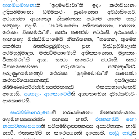
ආගමයමානො
ති
“
ඉදමවොචා
”
ති
ඉදං
කථාවසානං
උදික‍්ඛමානො
ධම‍්මකථං
සුණන‍්තො
අට‍්ඨාසියෙව
.
අථායස‍්මා
ආනන්‍දො
නික‍්ඛන‍්තෙ
පඨමෙ
යාමෙ
සත්‍ථු
සඤ‍්ඤං
අදාසි
– “
පඨමයාමො
අතික‍්කන‍්තො
,
භන‍්තෙ
,
ථොකං
විස‍්සමථා
”
ති
.
සත්‍ථා
තත්‍ථෙව
අට‍්ඨාසි
.
අථායස‍්මා
ආනන්‍දො
මජ‍්ඣිමයාමෙපි
නික‍්ඛන‍්තෙ
, “
භන‍්තෙ
,
තුම‍්හෙ
පකතියා
ඛත‍්තියසුඛුමාලා
,
පුන
බුද‍්ධසුඛුමාලාති
පරමසුඛුමාලා
,
මජ‍්ඣිමයාමොපි
අතික‍්කන‍්තො
,
මුහුත‍්තං
විස‍්සමථා
”
ති
ආහ
.
සත්‍ථා
තත්‍ථෙව
අට‍්ඨාසි
.
තත්‍ථ
ඨිතකස‍්සෙවස‍්ස
අරුණග‍්ගං
පඤ‍්ඤායිත්‍ථ
.
අරුණුග‍්ගමනඤ‍්ච
ථෙරස‍්ස
“
ඉදමවොචා
”
ති
පාපෙත්‍වා
කථාපරියොසානඤ‍්ච
දසබලස‍්ස
ඡබ‍්බණ‍්ණසරීරස‍්මිවිස‍්සජ‍්ජනඤ‍්ච
එකප‍්පහාරෙනෙව
අහොසි
.
අග‍්ගළං
ආකොටෙසී
ති
අග‍්ගනඛෙන
ද‍්වාරකවාටං
ආකොටෙසි
.
සාරජ‍්ජමානරූපො
ති
හරායමානො
ඔත‍්තප‍්පමානො
.
දොමනස‍්සසාරජ‍්ජං
පනස‍්ස
නත්‍ථි
.
එත‍්තකම‍්පි
නො
නප‍්පටිභාසෙය්‍යා
ති
පටිසම‍්භිදාප‍්පත‍්තස‍්ස
අප‍්පටිභානං
නාම
නත්‍ථි
.
එත‍්තකම‍්පි
න
කථෙය්‍යන‍්ති
දස‍්සෙති
.
සාධු
සාධූ
ති