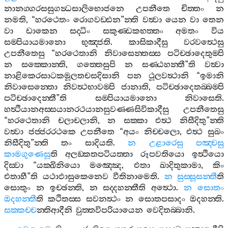
නානග‍්ගරසසුගන්‍ධසාලිභොජනෙ
උපනීතෙ
චිත‍්තං
න
නමති
, “
හරථෙතං
රොගවඩ‍්ඪන
”
න‍්ති
වත්‍වා
යෙන
වා
තෙන
වා
ඩාකෙන
සද‍්ධිං
සකුණ‍්ඩකභත‍්තං
අමතං
විය
සම‍්පියායමානො
භුඤ‍්ජති
.
කාසිකාදීසු
වරවත්‍ථෙසු
උපනීතෙසු
“
හරථෙතානි
නිවාසෙන‍්තස‍්ස
පටිච‍්ඡාදෙතුම‍්පි
න
සක‍්කොන‍්ති
,
ගත‍්තෙසුපි
න
සණ‍්ඨහන‍්තී
”
ති
වත්‍වා
නාළිකෙරසාටකමූලතචසදිසානි
පන
ථූලවත්‍ථානි
“
ඉමානි
නිවාසෙන‍්තො
නිවත්‍ථභාවම‍්පි
ජානාති
,
පටිච‍්ඡාදෙතබ‍්බම‍්පි
පටිච‍්ඡාදෙන‍්තී
”
ති
සම‍්පියායමානො
නිවාසෙති
.
හත්‍ථියානඅස‍්සයානරථයානසුවණ‍්ණසිවිකාදීසු
උපනීතෙසු
“
හරථෙතානි
චලාචලානි
,
න
සක‍්කා
එත්‍ථ
නිසීදිතු
”
න‍්ති
වත්‍වා
ජජ‍්ජරරථකෙ
උපනීතෙ
“
අයං
නිච‍්චලො
,
එත්‍ථ
සුඛං
නිසීදිතු
”
න‍්ති
තං
සාදියති
.
න
උළාරෙසු
පඤ‍්චසු
කාමගුණෙසූ
ති
අලඞ‍්කතපටියත‍්තා
රූපවතියො
ඉත්‍ථියො
දිස‍්වා
“
යක‍්ඛිනියො
මඤ‍්ඤෙ
,
එතා
ඛාදිතුකාමා
,
කිං
එතාහී
”
ති
යථාඵාසුකෙනෙව
වීතිනාමෙති
.
න
සුස‍්සූසන‍්තී
ති
සොතුං
න
ඉච‍්ඡන‍්ති
,
න
සද‍්දහන‍්තීති
අත්‍ථො
.
න
සොතං
ඔදහන‍්තී
ති
කථිතස‍්ස
සවනත්‍ථං
න
සොතපසාදං
ඔදහන‍්ති
.
සක‍්කච‍්ච
න‍්තිආදීනි
වුත‍්තවිපරියායෙන
වෙදිතබ‍්බානි
.