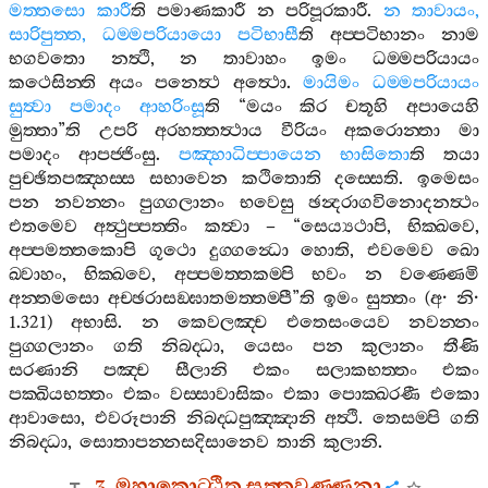
මත‍්තසො
කාරී
ති
පමාණකාරී
න
පරිපූරකාරී
.
න
තාවායං
,
සාරිපුත‍්ත
,
ධම‍්මපරියායො
පටිභාසී
ති
අප‍්පටිභානං
නාම
භගවතො
නත්‍ථි
,
න
තාවාහං
ඉමං
ධම‍්මපරියායං
කථෙසින‍්ති
අයං
පනෙත්‍ථ
අත්‍ථො
.
මායිමං
ධම‍්මපරියායං
සුත්‍වා
පමාදං
ආහරිංසූ
ති
“
මයං
කිර
චතූහි
අපායෙහි
මුත‍්තා
”
ති
උපරි
අරහත‍්තත්‍ථාය
වීරියං
අකරොන‍්තා
මා
පමාදං
ආපජ‍්ජිංසු
.
පඤ‍්හාධිප‍්පායෙන
භාසිතො
ති
තයා
පුච‍්ඡිතපඤ‍්හස‍්ස
සභාවෙන
කථිතොති
දස‍්සෙති
.
ඉමෙසං
පන
නවන‍්නං
පුග‍්ගලානං
භවෙසු
ඡන්‍දරාගවිනොදනත්‍ථං
එතමෙව
අත්‍ථුප‍්පත‍්තිං
කත්‍වා
– “
සෙය්‍යථාපි
,
භික‍්ඛවෙ
,
අප‍්පමත‍්තකොපි
ගූථො
දුග‍්ගන්‍ධො
හොති
,
එවමෙව
ඛො
ඛ‍්වාහං
,
භික‍්ඛවෙ
,
අප‍්පමත‍්තකම‍්පි
භවං
න
වණ‍්ණෙමි
අන‍්තමසො
අච‍්ඡරාසඞ‍්ඝාතමත‍්තම‍්පී
”
ති
ඉමං
සුත‍්තං
(
අ
·
නි
·
1.321)
අභාසි
.
න
කෙවලඤ‍්ච
එතෙසංයෙව
නවන‍්නං
පුග‍්ගලානං
ගති
නිබද‍්ධා
,
යෙසං
පන
කුලානං
තීණි
සරණානි
පඤ‍්ච
සීලානි
එකං
සලාකභත‍්තං
එකං
පක‍්ඛියභත‍්තං
එකං
වස‍්සාවාසිකං
එකා
පොක‍්ඛරණී
එකො
ආවාසො
,
එවරූපානි
නිබද‍්ධපුඤ‍්ඤානි
අත්‍ථි
.
තෙසම‍්පි
ගති
නිබද‍්ධා
,
සොතාපන‍්නසදිසානෙව
තානි
කුලානි
.
3.
මහාකොට‍්ඨිත
සුත‍්තවණ‍්ණනා