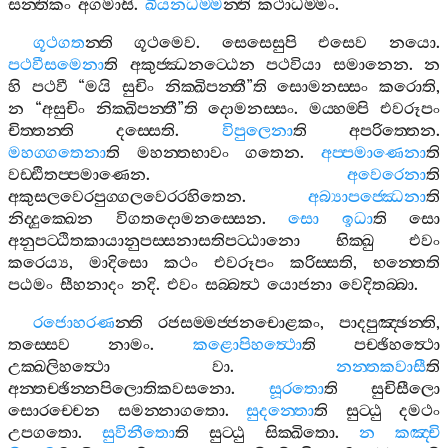
සන‍්තිකං
අගමාසි
.
ඛීයනධම‍්ම
න‍්ති
කථාධම‍්මං
.
ගූථගත
න‍්ති
ගූථමෙව
.
සෙසෙසුපි
එසෙව
නයො
.
පථවීසමෙනා
ති
අකුජ‍්ඣනට‍්ඨෙන
පථවියා
සමානෙන
.
න
හි
පථවී
“
මයි
සුචිං
නික‍්ඛිපන‍්තී
”
ති
සොමනස‍්සං
කරොති
,
න
“
අසුචිං
නික‍්ඛිපන‍්තී
”
ති
දොමනස‍්සං
.
මය‍්හම‍්පි
එවරූපං
චිත‍්තන‍්ති
දස‍්සෙති
.
විපුලෙනා
ති
අපරිත‍්තෙන
.
මහග‍්ගතෙනා
ති
මහන‍්තභාවං
ගතෙන
.
අප‍්පමාණෙනා
ති
වඩ‍්ඪිතප‍්පමාණෙන
.
අවෙරෙනා
ති
අකුසලවෙරපුග‍්ගලවෙරරහිතෙන
.
අබ්‍යාපජ‍්ඣෙනා
ති
නිද‍්දුක‍්ඛෙන
විගතදොමනස‍්සෙන
.
සො
ඉධා
ති
සො
අනුපට‍්ඨිතකායානුපස‍්සනාසතිපට‍්ඨානො
භික‍්ඛු
එවං
කරෙය්‍ය
,
මාදිසො
කථං
එවරූපං
කරිස‍්සති
,
භන‍්තෙති
පඨමං
සීහනාදං
නදි
.
එවං
සබ‍්බත්‍ථ
යොජනා
වෙදිතබ‍්බා
.
රජොහරණ
න‍්ති
රජසම‍්මජ‍්ජනචොළකං
,
පාදපුඤ‍්ඡන‍්ති
,
තස‍්සෙව
නාමං
.
කළොපිහත්‍ථො
ති
පච‍්ඡිහත්‍ථො
උක‍්ඛලිහත්‍ථො
වා
.
නන‍්තකවාසී
ති
අන‍්තච‍්ඡින‍්නපිලොතිකවසනො
.
සූරතො
ති
සුචිසීලො
සොරච‍්චෙන
සමන‍්නාගතො
.
සුදන‍්තො
ති
සුට‍්ඨු
දමථං
උපගතො
.
සුවිනීතො
ති
සුට‍්ඨු
සික‍්ඛිතො
.
න
කඤ‍්චි