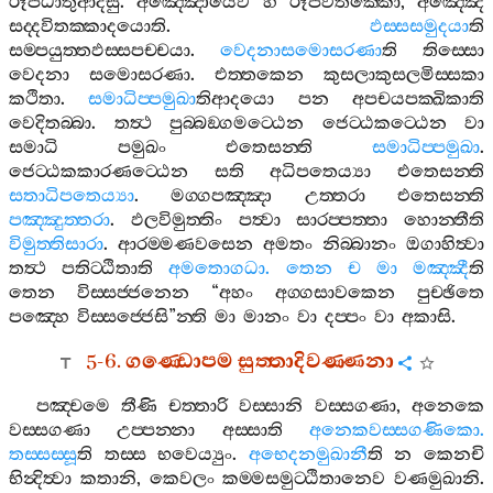
රූපධාතුආදීසු
.
අඤ‍්ඤොයෙව
හි
රූපවිතක‍්කො
,
අඤ‍්ඤෙ
සද‍්දවිතක‍්කාදයොති
.
ඵස‍්සසමුදයා
ති
සම‍්පයුත‍්තඵස‍්සපච‍්චයා
.
වෙදනාසමොසරණා
ති
තිස‍්සො
වෙදනා
සමොසරණා
.
එත‍්තකෙන
කුසලාකුසලමිස‍්සකා
කථිතා
.
සමාධිප‍්පමුඛා
තිආදයො
පන
අපචයපක‍්ඛිකාති
වෙදිතබ‍්බා
.
තත්‍ථ
පුබ‍්බඞ‍්ගමට‍්ඨෙන
ජෙට‍්ඨකට‍්ඨෙන
වා
සමාධි
පමුඛං
එතෙසන‍්ති
සමාධිප‍්පමුඛා
.
ජෙට‍්ඨකකාරණට‍්ඨෙන
සති
අධිපතෙය්‍යා
එතෙසන‍්ති
සතාධිපතෙය්‍යා
.
මග‍්ගපඤ‍්ඤා
උත‍්තරා
එතෙසන‍්ති
පඤ‍්ඤුත‍්තරා
.
ඵලවිමුත‍්තිං
පත්‍වා
සාරප‍්පත‍්තා
හොන‍්තීති
විමුත‍්තිසාරා
.
ආරම‍්මණවසෙන
අමතං
නිබ‍්බානං
ඔගාහිත්‍වා
තත්‍ථ
පතිට‍්ඨිතාති
අමතොගධා
.
තෙන
ච
මා
මඤ‍්ඤී
ති
තෙන
විස‍්සජ‍්ජනෙන
“
අහං
අග‍්ගසාවකෙන
පුච‍්ඡිතෙ
පඤ‍්හෙ
විස‍්සජ‍්ජෙසි
”
න‍්ති
මා
මානං
වා
දප‍්පං
වා
අකාසි
.
5-6.
ගණ‍්ඩොපම
සුත‍්තාදිවණ‍්ණනා
පඤ‍්චමෙ
තීණි
චත‍්තාරි
වස‍්සානි
වස‍්සගණා
,
අනෙකෙ
වස‍්සගණා
උප‍්පන‍්නා
අස‍්සාති
අනෙකවස‍්සගණිකො
.
තස‍්සස‍්සූ
ති
තස‍්ස
භවෙය්‍යුං
.
අභෙදනමුඛානී
ති
න
කෙනචි
භින්‍දිත්‍වා
කතානි
,
කෙවලං
කම‍්මසමුට‍්ඨිතානෙව
වණමුඛානි
.