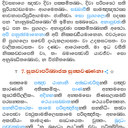
දිවසභාගෙ
ඤත්‍වා
දිවා
පක‍්කමිතබ‍්බං
,
දිවා
පරිපන්‍ථෙ
සති
සූරියත්‍ථඞ‍්ගමනං
ආගමෙතබ‍්බං
.
සඞ‍්ඛාපී
ති
සාමඤ‍්ඤත්‍ථස‍්ස
භාවනාපාරිපූරිආගමනං
ජානිත්‍වා
.
සො
පුග‍්ගලො
ති
පදස‍්ස
පන
“
නානුබන්‍ධිතබ‍්බො
”
ති
ඉමිනා
සම‍්බන්‍ධො
.
අනාපුච‍්ඡා
ති
ඉධ
පන
තං
පුග‍්ගලං
අනාපුච‍්ඡා
පක‍්කමිතබ‍්බන‍්ති
අත්‍ථො
.
අපි
පනුජ‍්ජමානෙනා
ති
අපි
නික‍්කඩ‍්ඪියමානෙන
.
එවරූපො
හි
පුග‍්ගලො
සචෙපි
දාරුකලාපසතං
වා
උදකඝටසතං
වා
වාලිකාඝටසතං
වා
දණ‍්ඩං
ආරොපෙති
,
මා
ඉධ
වසීති
නික‍්කඩ‍්ඪාපෙති
වා
,
තං
ඛමාපෙත්‍වාපි
යාවජීවං
සො
අනුබන්‍ධිතබ‍්බොව
,
න
විජහිතබ‍්බො
.
7.
සුතවාපරිබ‍්බාජක
සුත‍්තවණ‍්ණනා
සත‍්තමෙ
පඤ‍්ච
ඨානානි
අජ‍්ඣාචරිතු
න‍්ති
පඤ‍්ච
කාරණානි
අතික‍්කමිතුං
.
පාණ
න‍්ති
අන‍්තමසො
කුන්‍ථකිපිල‍්ලිකං
.
අදින‍්න
න‍්ති
අන‍්තමසො
තිණසලාකම‍්පි
පරසන‍්තකං
.
ථෙය්‍යසඞ‍්ඛාත
න‍්ති
ථෙය්‍යචිත‍්තෙන
.
සන‍්නිධිකාරකං
කාමෙ
පරිභුඤ‍්ජිතු
න‍්ති
සන‍්නිධිං
කත්‍වා
ඨපෙත්‍වා
වත්‍ථුකාමකිලෙසකාමෙ
පරිභුඤ‍්ජිතුං
අභබ‍්බො
.
අකප‍්පියං
කාමගුණං
සන්‍ධායෙතං
වුත‍්තං
.
බුද‍්ධං
පච‍්චක‍්ඛාතු
න‍්ති
“
න
බුද‍්ධො
අය
”
න‍්ති
එවං
පටික‍්ඛිපිතුං
.