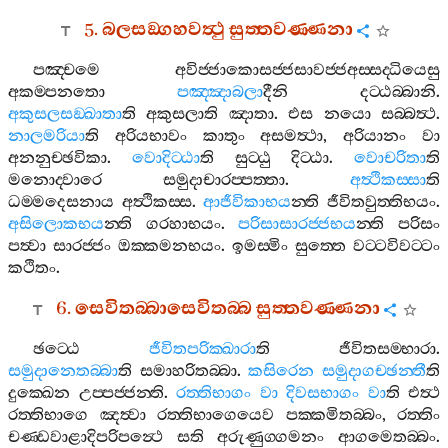
5.
බලසඞ‍්ගහවත්‍ථු
සුත‍්තවණ‍්ණනා
පඤ‍්චමෙ
අවිජ‍්ජාකොසජ‍්ජසාවජ‍්ජඅස‍්සද‍්ධියෙසු
අකම‍්පනතො
පඤ‍්ඤාබලා
දීනි
දට‍්ඨබ‍්බානි
.
අකුසලසඞ‍්ඛාතා
ති
අකුසලාති
ඤාතා
.
එස
නයො
සබ‍්බත්‍ථ
.
නාලමරියා
ති
අරියභාවං
කාතුං
අසමත්‍ථා
,
අරියානං
වා
අනනුච‍්ඡවිකා
.
වොදිට‍්ඨා
ති
සුට‍්ඨු
දිට‍්ඨා
.
වොචරිතා
ති
මනොද‍්වාරෙ
සමුදාචාරප‍්පත‍්තා
.
අත්‍ථිකස‍්සා
ති
ධම‍්මදෙසනාය
අත්‍ථිකස‍්ස
.
ආජීවිකාභය
න‍්ති
ජීවිතවුත‍්තිභයං
.
අසිලොකභය
න‍්ති
ගරහාභයං
.
පරිසාසාරජ‍්ජභය
න‍්ති
පරිසං
පත්‍වා
සාරජ‍්ජං
ඔක‍්කමනභයං
.
ඉමස‍්මිං
සුත‍්තෙ
වට‍්ටවිවට‍්ටං
කථිතං
.
6.
සෙවිතබ‍්බාසෙවිතබ‍්බ
සුත‍්තවණ‍්ණනා
ඡට‍්ඨෙ
ජීවිතපරික‍්ඛාරා
ති
ජීවිතසම‍්භාරා
.
සමුදානෙතබ‍්බා
ති
සමාහරිතබ‍්බා
.
කසිරෙන
සමුදාගච‍්ඡන‍්තී
ති
දුක‍්ඛෙන
උප‍්පජ‍්ජන‍්ති
.
රත‍්තිභාගං
වා
දිවසභාගං
වා
ති
එත්‍ථ
රත‍්තිභාගෙ
ඤත්‍වා
රත‍්තිභාගෙයෙව
පක‍්කමිතබ‍්බං
,
රත‍්තිං
චණ‍්ඩවාළාදිපරිපන්‍ථෙ
සති
අරුණුග‍්ගමනං
ආගමෙතබ‍්බං
.