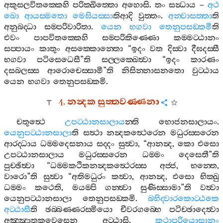
අකුසලවිතක‍්කෙහි
පරික‍්ඛිත‍්තො
අහොසි
.
තං
සන්‍ධාය
–
අථ
ඛො
ආයස‍්මතො
මෙඝියස‍්සා
තිආදි
වුත‍්තං
.
අන‍්වාසත‍්තා
ති
අනුබද‍්ධා
සම‍්පරිවාරිතා
.
යෙන
භගවා
තෙනුපසඞ‍්කමී
ති
එවං
පාපවිතක‍්කෙහි
සම‍්පරිකිණ‍්ණො
කම‍්මට‍්ඨානං
සප‍්පායං
කාතුං
අසක‍්කොන‍්තො
“
ඉදං
වත
දිස‍්වා
දීඝදස‍්සී
භගවා
පටිසෙධෙසී
”
ති
සල‍්ලක‍්ඛෙත්‍වා
“
ඉදං
කාරණං
දසබලස‍්ස
ආරොචෙස‍්සාමී
”
ති
නිසින‍්නාසනතො
වුට‍්ඨාය
යෙන
භගවා
තෙනුපසඞ‍්කමි
.
4.
නන්‍දක
සුත‍්තවණ‍්ණනා
චතුත්‍ථෙ
උපට‍්ඨානසාලාය
න‍්ති
භොජනසාලායං
.
යෙනුපට‍්ඨානසාලා
ති
සත්‍ථා
නන්‍දකත්‍ථෙරෙන
මධුරස‍්සරෙන
ආරද‍්ධාය
ධම‍්මදෙසනාය
සද‍්දං
සුත්‍වා
, “
ආනන්‍ද
,
කො
එසො
උපට‍්ඨානසාලාය
මධුරස‍්සරෙන
ධම‍්මං
දෙසෙතී
”
ති
පුච‍්ඡිත්‍වා
“
ධම‍්මකථිකනන්‍දකත්‍ථෙරස‍්ස
අජ‍්ජ
,
භන‍්තෙ
,
වාරො
”
ති
සුත්‍වා
“
අතිමධුරං
කත්‍වා
,
ආනන්‍ද
,
එසො
භික‍්ඛු
ධම‍්මං
කථෙති
,
මයම‍්පි
ගන‍්ත්‍වා
සුණිස‍්සාමා
”
ති
වත්‍වා
යෙනුපට‍්ඨානසාලා
තෙනුපසඞ‍්කමි
.
බහිද‍්වාරකොට‍්ඨකෙ
අට‍්ඨාසී
ති
ඡබ‍්බණ‍්ණරස‍්මියො
චීවරගබ‍්භෙ
පටිච‍්ඡාදෙත්‍වා
අඤ‍්ඤාතකවෙසෙන
අට‍්ඨාසි
.
කථාපරියොසානං