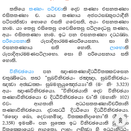
තතියෙ
තණ‍්හං
පටිච‍්චා
ති
ද‍්වෙ
තණ‍්හා
එසනතණ‍්හා
එසිතතණ‍්හා
ච
.
යාය
තණ‍්හාය
අජපථසඞ‍්කුපථාදීනි
පටිපජ‍්ජිත්‍වා
භොගෙ
එසති
ගවෙසති
,
අයං
එසනතණ‍්හා
නාම
.
යා
තෙසු
එසිතෙසු
ගවෙසිතෙසු
පටිලද‍්ධෙසු
තණ‍්හා
,
අයං
එසිතතණ‍්හා
නාම
.
ඉධ
පන
එසනතණ‍්හා
දට‍්ඨබ‍්බා
.
පරියෙසනා
ති
රූපාදිආරම‍්මණපරියෙසනා
.
සා
හි
එසනතණ‍්හාය
සති
හොති
.
ලාභො
ති
රූපාදිආරම‍්මණපටිලාභො
.
සො
හි
පරියෙසනාය
සති
හොති
.
විනිච‍්ඡයො
පන
ඤාණතණ‍්හාදිට‍්ඨිවිතක‍්කවසෙන
චතුබ‍්බිධො
.
තත්‍ථ
“
සුඛවිනිච‍්ඡයං
ජඤ‍්ඤා
,
සුඛවිනිච‍්ඡයං
ඤත්‍වා
අජ‍්ඣත‍්තං
සුඛමනුයුඤ‍්ජෙය්‍යා
”
ති
(
ම
·
නි
· 3.323)
අයං
ඤාණවිනිච‍්ඡයො
. “
විනිච‍්ඡයාති
ද‍්වෙ
විනිච‍්ඡයා
තණ‍්හාවිනිච‍්ඡයො
ච
දිට‍්ඨිවිනිච‍්ඡයො
චා
”
ති
(
මහානි
· 102)
එවං
ආගතානි
අට‍්ඨසතතණ‍්හාවිචරිතානි
තණ‍්හාවිනිච‍්ඡයො
.
ද‍්වාසට‍්ඨි
දිට‍්ඨියො
දිට‍්ඨිවිනිච‍්ඡයො
.
“
ඡන්‍දො
ඛො
,
දෙවානමින්‍ද
,
විතක‍්කනිදානො
”
ති
(
දී
·
නි
·
2.358)
ඉමස‍්මිං
පන
සුත‍්තෙ
ඉධ
විනිච‍්ඡයොති
වුත‍්තො
විතක‍්කොයෙව
ආගතො
.
ලාභං
ලභිත්‍වා
හි
ඉට‍්ඨානිට‍්ඨං