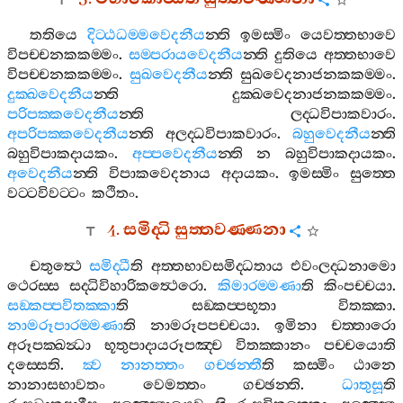
තතියෙ
දිට‍්ඨධම‍්මවෙදනීය
න‍්ති
ඉමස‍්මිං
යෙවත‍්තභාවෙ
විපච‍්චනකකම‍්මං
.
සම‍්පරායවෙදනීය
න‍්ති
දුතියෙ
අත‍්තභාවෙ
විපච‍්චනකකම‍්මං
.
සුඛවෙදනීය
න‍්ති
සුඛවෙදනාජනකකම‍්මං
.
දුක‍්ඛවෙදනීය
න‍්ති
දුක‍්ඛවෙදනාජනකකම‍්මං
.
පරිපක‍්කවෙදනීය
න‍්ති
ලද‍්ධවිපාකවාරං
.
අපරිපක‍්කවෙදනීය
න‍්ති
අලද‍්ධවිපාකවාරං
.
බහුවෙදනීය
න‍්ති
බහුවිපාකදායකං
.
අප‍්පවෙදනීය
න‍්ති
න
බහුවිපාකදායකං
.
අවෙදනීය
න‍්ති
විපාකවෙදනාය
අදායකං
.
ඉමස‍්මිං
සුත‍්තෙ
වට‍්ටවිවට‍්ටං
කථිතං
.
4.
සමිද‍්ධි
සුත‍්තවණ‍්ණනා
චතුත්‍ථෙ
සමිද‍්ධී
ති
අත‍්තභාවසමිද‍්ධතාය
එවංලද‍්ධනාමො
ථෙරස‍්ස
සද‍්ධිවිහාරිකත්‍ථෙරො
.
කිමාරම‍්මණා
ති
කිංපච‍්චයා
.
සඞ‍්කප‍්පවිතක‍්කා
ති
සඞ‍්කප‍්පභූතා
විතක‍්කා
.
නාමරූපාරම‍්මණා
ති
නාමරූපපච‍්චයා
.
ඉමිනා
චත‍්තාරො
අරූපක‍්ඛන්‍ධා
භූතුපාදායරූපඤ‍්ච
විතක‍්කානං
පච‍්චයොති
දස‍්සෙති
.
ක්‍ව
නානත‍්තං
ගච‍්ඡන‍්තී
ති
කස‍්මිං
ඨානෙ
නානාසභාවතං
වෙමත‍්තං
ගච‍්ඡන‍්ති
.
ධාතුසූ
ති