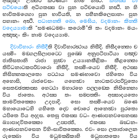
අඤ‍්ඤං
උත‍්තරි
කරණීයං
නාම
නත්‍ථි
.
කතස‍්ස
වා
පටිචයො
ති
අධිගතස‍්ස
වා
පුන
පටිචයොපි
නත්‍ථි
.
න
හි
භාවිතමග‍්ගො
පුන
භාවීයති
,
න
පහීනකිලෙසානං
පුන
පහානං
අත්‍ථි
.
පධානන‍්ති
ඛො
,
මෙඝිය
,
වදමානං
කින‍්ති
වදෙය්‍යාමා
ති
“
සමණධම‍්මං
කරොමී
”
ති
තං
වදමානං
මයං
අඤ‍්ඤං
කිං
නාම
වදෙය්‍යාම
.
දිවාවිහාරං
නිසීදී
ති
දිවාවිහාරත්‍ථාය
නිසීදි
.
නිසීදන‍්තො
ච
යස‍්මිං
මඞ‍්ගලසිලාපට‍්ටෙ
පුබ‍්බෙ
අනුපටිපාටියා
පඤ‍්ච
ජාතිසතානි
රාජා
හුත්‍වා
උය්‍යානකීළිකං
කීළන‍්තො
තිවිධනාටකපරිවාරො
නිසීදි
,
තස‍්මිංයෙව
නිසීදි
.
අථස‍්ස
නිසින‍්නකාලතො
පට‍්ඨාය
සමණභාවො
ජහිතො
විය
අහොසි
,
රාජවෙසං
ගහෙත්‍වා
නාටකවරපරිවුතො
සෙතච‍්ඡත‍්තස‍්ස
හෙට‍්ඨා
මහාරහෙ
පල‍්ලඞ‍්කෙ
නිසින‍්නො
විය
ජාතො
.
අථස‍්ස
තං
සම‍්පත‍්තිං
අස‍්සාදයතො
කාමවිතක‍්කො
උදපාදි
.
සො
තස‍්මිංයෙව
ඛණෙ
මහායොධෙහි
ගහිතෙ
ද‍්වෙ
චොරෙ
ආනෙත්‍වා
පුරතො
ඨපිතෙ
විය
අද‍්දස
.
තෙසු
එකස‍්ස
වධං
ආණාපනවසෙනස‍්ස
බ්‍යාපාදවිතක‍්කො
උප‍්පජ‍්ජි
,
එකස‍්ස
බන්‍ධනං
ආණාපනවසෙන
විහිංසාවිතක‍්කො
.
එවං
සො
ලතාජාලෙන
රුක‍්ඛො
විය
මධුමක‍්ඛිකාහි
මධුඝාතකො
විය