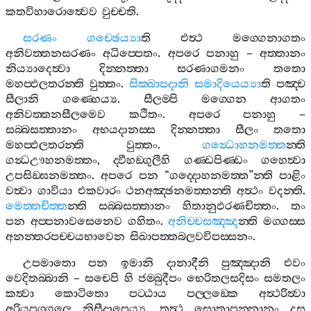
කතවිහාරොත්‍වෙව
වුච‍්චති
.
සරණං
ගච‍්ඡෙය්‍යා
ති
එත්‍ථ
මග‍්ගෙනාගතං
අනිවත‍්තනසරණං
අධිප‍්පෙතං
.
අපරෙ
පනාහු
–
අත‍්තානං
නිය්‍යාදෙත්‍වා
දින‍්නත‍්තා
සරණාගමනං
තතො
මහප‍්ඵලතරන‍්ති
වුත‍්තං
.
සික‍්ඛාපදානි
සමාදියෙය්‍යා
ති
පඤ‍්ච
සීලානි
ගණ‍්හෙය්‍ය
.
සීලම‍්පි
මග‍්ගෙන
ආගතං
අනිවත‍්තනසීලමෙව
කථිතං
.
අපරෙ
පනාහු
–
සබ‍්බසත‍්තානං
අභයදානස‍්ස
දින‍්නත‍්තා
සීලං
තතො
මහප‍්ඵලතරන‍්ති
වුත‍්තං
.
ගන්‍ධොහනමත‍්ත
න‍්ති
ගන්‍ධඌහනමත‍්තං
,
ද‍්වීහඞ‍්ගුලීහි
ගණ‍්ඩපිණ‍්ඩං
ගහෙත්‍වා
උපසිඞ‍්ඝනමත‍්තං
.
අපරෙ
පන
“
ගද‍්දොහනමත‍්ත
”
න‍්ති
පාළිං
වත්‍වා
ගාවියා
එකවාරං
ථනඅඤ‍්ඡනමත‍්තන‍්ති
අත්‍ථං
වදන‍්ති
.
මෙත‍්තචිත‍්ත
න‍්ති
සබ‍්බසත‍්තානං
හිතානුඵරණචිත‍්තං
.
තං
පන
අප‍්පනාවසෙනෙව
ගහිතං
.
අනිච‍්චසඤ‍්ඤ
න‍්ති
මග‍්ගස‍්ස
අනන‍්තරපච‍්චයභාවෙන
සිඛාපත‍්තබලවවිපස‍්සනං
.
උපමාතො
පන
ඉමානි
දානාදීනි
පුඤ‍්ඤානි
එවං
වෙදිතබ‍්බානි
–
සචෙපි
හි
ජම‍්බුදීපං
භෙරිතලසදිසං
සමතලං
කත්‍වා
කොටිතො
පට‍්ඨාය
පල‍්ලඞ‍්කෙ
අත්‍ථරිත්‍වා
අරියපුග‍්ගලෙ
නිසීදාපෙය්‍ය
,
තත්‍ථ
සොතාපන‍්නානං
දස