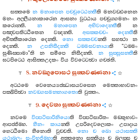
සත‍්තමෙ
න
මනාපෙන
පච‍්චුට‍්ඨෙන‍්තී
ති
මනවඩ‍්ඪනෙන
මනං
අල‍්ලීයනාකාරෙන
ආසනා
වුට‍්ඨාය
පච‍්චුග‍්ගමනං
න
කරොන‍්ති
.
න
මනාපෙන
අභිවාදෙන‍්තී
ති
න
පඤ‍්චපතිට‍්ඨිතෙන
වන්‍දන‍්ති
.
අසක‍්කච‍්චං
දෙන‍්තී
ති
අචිත‍්තීකාරෙන
දෙන‍්ති
.
නො
සක‍්කච‍්ච
න‍්ති
සහත්‍ථා
න
දෙන‍්ති
.
න
උපනිසීදන‍්ති
ධම‍්මසවනායා
ති
“
ධම‍්මං
සුණිස‍්සාමා
”
ති
න
සමීපෙ
නිසීදන‍්ති
.
න
සුස‍්සූසන‍්තී
ති
ඝටපිට‍්ඨෙ
ආසිත‍්තඋදකං
විය
විවට‍්ටෙත්‍වා
ගච‍්ඡති
.
8.
නවඞ‍්ගුපොසථ
සුත‍්තවණ‍්ණනා
අට‍්ඨමෙ
වෙනෙය්‍යජ‍්ඣාසයවසෙන
මෙත‍්තාභාවනං
පක‍්ඛිපිත්‍වා
නවඞ‍්ගසමන‍්නාගතො
ති
වුත‍්තං
.
9.
දෙවතා
සුත‍්තවණ‍්ණනා
නවමෙ
විප‍්පටිසාරිනියො
ති
විප‍්පටිසාරිතං
මඞ‍්කුභාවං
ආපජ‍්ජිම‍්හ
.
හීනං
කාය
න‍්ති
උපරිදෙවලොකං
උපාදාය
හෙට‍්ඨිමො
හීනොති
වුච‍්චති
.
නො
ච
ඛො
යථාසත‍්ති
යථාබලං
සංවිභජිම‍්හා
ති
අත‍්තනො
සත‍්තියා
ච
බලස‍්ස
ච