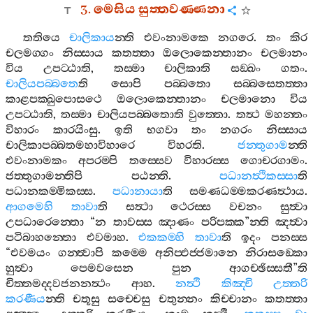
3.
මෙඝිය
සුත‍්තවණ‍්ණනා
තතියෙ
චාලිකාය
න‍්ති
එවංනාමකෙ
නගරෙ
.
තං
කිර
චලමග‍්ගං
නිස‍්සාය
කතත‍්තා
ඔලොකෙන‍්තානං
චලමානං
විය
උපට‍්ඨාති
,
තස‍්මා
චාලිකාති
සඞ‍්ඛං
ගතං
.
චාලියපබ‍්බතෙ
ති
සොපි
පබ‍්බතො
සබ‍්බසෙතත‍්තා
කාළපක‍්ඛුපොසථෙ
ඔලොකෙන‍්තානං
චලමානො
විය
උපට‍්ඨාති
,
තස‍්මා
චාලියපබ‍්බතොති
වුත‍්තො
.
තත්‍ථ
මහන‍්තං
විහාරං
කාරයිංසු
.
ඉති
භගවා
තං
නගරං
නිස‍්සාය
චාලිකාපබ‍්බතමහාවිහාරෙ
විහරති
.
ජන‍්තුගාම
න‍්ති
එවංනාමකං
අපරම‍්පි
තස‍්සෙව
විහාරස‍්ස
ගොචරගාමං
.
ජත‍්තුගාමන‍්තිපි
පඨන‍්ති
.
පධානත්‍ථිකස‍්සා
ති
පධානකම‍්මිකස‍්ස
.
පධානායා
ති
සමණධම‍්මකරණත්‍ථාය
.
ආගමෙහි
තාවා
ති
සත්‍ථා
ථෙරස‍්ස
වචනං
සුත්‍වා
උපධාරෙන‍්තො
“
න
තාවස‍්ස
ඤාණං
පරිපක‍්ක
”
න‍්ති
ඤත්‍වා
පටිබාහන‍්තො
එවමාහ
.
එකකම‍්හි
තාවා
ති
ඉදං
පනස‍්ස
“
එවමයං
ගන‍්ත්‍වාපි
කම‍්මෙ
අනිප‍්ඵජ‍්ජමානෙ
නිරාසඞ‍්කො
හුත්‍වා
පෙමවසෙන
පුන
ආගච‍්ඡිස‍්සතී
”
ති
චිත‍්තමද‍්දවජනනත්‍ථං
ආහ
.
නත්‍ථි
කිඤ‍්චි
උත‍්තරි
කරණීය
න‍්ති
චතූසු
සච‍්චෙසු
චතුන‍්නං
කිච‍්චානං
කතත‍්තා