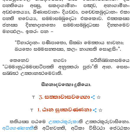
පන‍්තියො
අස‍්සු
,
සකදාගාමීනං
පඤ‍්ච
,
අනාගාමීනං
අඩ‍්ඪතෙය්‍යා
,
ඛිණාසවානං
දියඩ‍්ඪා
,
පච‍්චෙකබුද‍්ධානං
එකා
පන‍්ති
භවෙය්‍ය
,
සම‍්මාසම‍්බුද‍්ධො
එකකොව
.
එත‍්තකස‍්ස
ජනස‍්ස
දින‍්නදානතො
සම‍්මාසම‍්බුද‍්ධස‍්ස
දින‍්නමෙව
මහප‍්ඵලං
.
ඉතරං
පන
–
“
විහාරදානං
පණිපාතො
,
සික‍්ඛා
මෙත‍්තාය
භාවනා
;
ඛයතො
සම‍්මසන‍්තස‍්ස
,
කලං
නාග‍්ඝති
සොළසිං
”.
තෙනෙව
භගවා
පරිනිබ‍්බානසමයෙ
“
ධම‍්මානුධම‍්මප‍්පටිපත‍්ති
අනුත‍්තරා
පූජා
”
ති
ආහ
.
සෙසං
සබ‍්බත්‍ථ
උත‍්තානත්‍ථමෙවාති
.
සීහනාදවග‍්ගො
දුතියො
.
3.
සත‍්තාවාසවග‍්ගො
1.
ඨාන
සුත‍්තවණ‍්ණනා
තතියස‍්ස
පඨමෙ
උත‍්තරකුරුකා
ති
උත‍්තරකුරුවාසිනො
.
අධිග‍්ගණ‍්හන‍්තී
ති
අධිභවන‍්ති
,
අධිකා
විසිට‍්ඨා
ජෙට‍්ඨකා