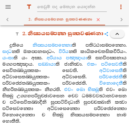
2. නිස‍්සයසම‍්පන‍්න සුත‍්තවණ‍්ණනා
2.
නිස‍්සයසම‍්පන‍්න
සුත‍්තවණ‍්ණනා
දුතියෙ
නිස‍්සයසම‍්පන‍්නො
ති
පතිට‍්ඨාසම‍්පන‍්නො
.
සද‍්ධ
න‍්ති
ඔකප‍්පනසද‍්ධං
.
වීරිය
න‍්ති
කායිකචෙතසිකවීරියං
.
යංසා
ති
යං
අස‍්ස
.
අරියාය
පඤ‍්ඤායා
ති
සහවිපස‍්සනාය
මග‍්ගපඤ‍්ඤාය
.
සඞ‍්ඛායා
ති
ජානිත්‍වා
.
එකං
පටිසෙවතී
ති
සෙවිතබ‍්බයුත‍්තකං
සෙවති
.
අධිවාසෙතී
ති
අධිවාසෙතබ‍්බයුත‍්තකං
අධිවාසෙති
.
පරිවජ‍්ජෙතී
ති
පරිවජ‍්ජෙතබ‍්බයුත‍්තකං
පරිවජ‍්ජෙති
.
විනොදෙතී
ති
නීහරිතබ‍්බයුත‍්තකං
නීහරති
.
එවං
ඛො
භික‍්ඛූ
ති
එවං
ඛො
භික‍්ඛු
උග‍්ගහපරිපුච‍්ඡාවසෙන
චෙව
ධම‍්මවවත්‍ථානවසෙන
ච
පටිසෙවිතබ‍්බාදීනි
සුප‍්පටිවිද‍්ධානි
සුපච‍්චක‍්ඛානි
කත්‍වා
පටිසෙවන‍්තො
අධිවාසෙන‍්තො
පරිවජ‍්ජෙන‍්තො
විනොදෙන‍්තො
ච
භික‍්ඛු
නිස‍්සයසම‍්පන‍්නො
නාම
හොතීති
.