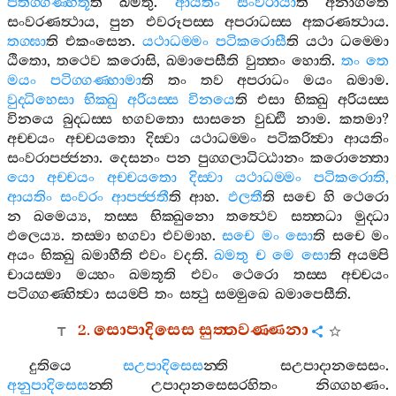
පතිග‍්ගණ‍්හතූ
ති
ඛමතු
.
ආයතිං
සංවරායා
ති
අනාගතෙ
සංවරණත්‍ථාය
,
පුන
එවරූපස‍්ස
අපරාධස‍්ස
අකරණත්‍ථාය
.
තග‍්ඝා
ති
එකංසෙන
.
යථාධම‍්මං
පටිකරොසී
ති
යථා
ධම‍්මො
ඨිතො
,
තථෙව
කරොසි
,
ඛමාපෙසීති
වුත‍්තං
හොති
.
තං
තෙ
මයං
පටිග‍්ගණ‍්හාමා
ති
තං
තව
අපරාධං
මයං
ඛමාම
.
වුද‍්ධිහෙසා
භික‍්ඛු
අරියස‍්ස
විනයෙ
ති
එසා
භික‍්ඛු
අරියස‍්ස
විනයෙ
බුද‍්ධස‍්ස
භගවතො
සාසනෙ
වුඩ‍්ඪි
නාම
.
කතමා
?
අච‍්චයං
අච‍්චයතො
දිස‍්වා
යථාධම‍්මං
පටිකරිත්‍වා
ආයතිං
සංවරාපජ‍්ජනා
.
දෙසනං
පන
පුග‍්ගලාධිට‍්ඨානං
කරොන‍්තො
යො
අච‍්චයං
අච‍්චයතො
දිස‍්වා
යථාධම‍්මං
පටිකරොති
,
ආයතිං
සංවරං
ආපජ‍්ජතී
ති
ආහ
.
ඵලතී
ති
සචෙ
හි
ථෙරො
න
ඛමෙය්‍ය
,
තස‍්ස
භික‍්ඛුනො
තත්‍ථෙව
සත‍්තධා
මුද‍්ධා
ඵලෙය්‍ය
.
තස‍්මා
භගවා
එවමාහ
.
සචෙ
මං
සො
ති
සචෙ
මං
අයං
භික‍්ඛු
ඛමාහීති
එවං
වදති
.
ඛමතු
ච
මෙ
සො
ති
අයම‍්පි
චායස‍්මා
මය‍්හං
ඛමතූති
එවං
ථෙරො
තස‍්ස
අච‍්චයං
පටිග‍්ගණ‍්හිත්‍වා
සයම‍්පි
තං
සත්‍ථු
සම‍්මුඛෙ
ඛමාපෙසීති
.
2.
සොපාදිසෙස
සුත‍්තවණ‍්ණනා
දුතියෙ
සඋපාදිසෙස
න‍්ති
සඋපාදානසෙසං
.
අනුපාදිසෙස
න‍්ති
උපාදානසෙසරහිතං
නිග‍්ගහණං
.