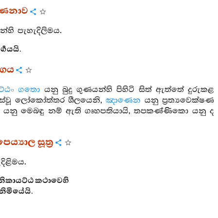
වර්ණනාව
්හි පැහැදිලිමය.
‍ගයයි.
්ගය
ට්ඨං ගතො
යනු බුදු ගුණයන්හි පිහිටි සිත් ඇත්තේ දුරුකළ
ස්වූ ලෝකෝත්තර ශීලයෙනි,
ඤාණෙන
යනු ප්‍රත්‍යවෙක්ෂණ
යනු මෙබඳු නම් ඇති ගෘහපතියායි, තපකණ්ණිකො යනු ද
්‍යාල සූත්‍ර
දිළිමය.
නිකායට්ඨ කථාවෙහි
නිමියේයි.