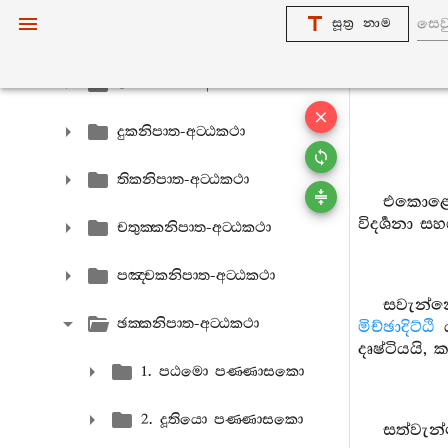
සූත්‍ර නාම
අඞ‍්ගුත‍්තරනිකායො අට‍්ඨකථා
එකකනිපාත-අට‍්ඨකථා
දුකනිපාත-අට‍්ඨකථා
තිකනිපාත-අට‍්ඨකථා
එකොළොස්
විදර්‍ශනා සහ
චතුක‍්කනිපාත-අට‍්ඨකථා
පඤ‍්චකනිපාත-අට‍්ඨකථා
සවැන්
ඡක‍්කනිපාත-අට‍්ඨකථා
මිච්ඡාදිට්ඨි
ය
දෘෂ්ටියයි, 
1. පඨමො පණ‍්ණාසකො
2. දූතියො පණ‍්ණාසකො
සත්වැන