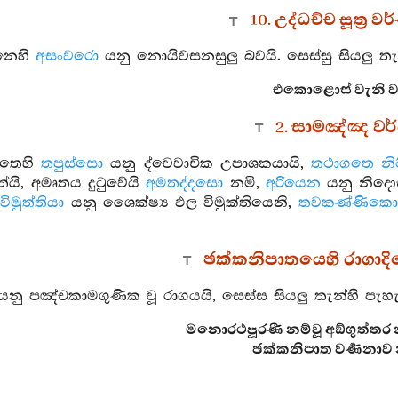
10. උද්ධච්ච සූත්‍ර 
නෙහි
අසංවරො
යනු නොයිවසනසුලු බවයි. සෙස්සු සියලු තැන
එකොළොස් වැනි වර්
2. සාමඤ්ඤ වර
්තෙහි
තපුස්සො
යනු ද්වෙවාචික උපාශකයායි,
තථාගතෙ නි
යි, අමෘතය දුටුවේයි
අමතද්දසො
නමි,
අරියෙන
යනු නිදො
,
විමුත්තියා
යනු ශෛක්ෂ්‍ය ඵල විමුක්තියෙනි,
තවකණ්ණිකො
ඡක්කනිපාතයෙහි රාගාදිපෙය
නු පඤ්චකාමගුණික වූ රාගයයි, සෙස්ස සියලු තැන්හි පැහැ
මනොරථපූරණී නම්වූ අඞ්ගුත්තර 
ඡක්කනිපාත වර්‍ණනාව 