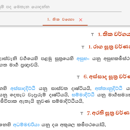
1. තික වග‍්ගො
1. තික වර්ග
1. රාග සූත්‍ර වර
වැනි වර්‍ගයෙහි පළමු සූත්‍රයෙහි
අසුභං
යනු අසුභකර්‍මස
ගත මාර්‍ග ප්‍රඥාවයි.
6. අස්සාද සූත්‍ර ව
නෙහි
අස්සාදදිට්ඨි
යනු සාස්වත දෘෂ්ටියයි,
අත්තානුදිට්ඨි
යන
නු දෙසැට වැදෑරුම් දෘෂ්ටියයි,
සම්මාදිට්ඨි
යනු මාර්‍ගසම්‍
කර්‍මවිපාක ඇතැයි නුවණ සම්මාදිට්ඨියයි,
7. අරති සූත්‍ර වර
්නෙහි
අධම්මචරියා
යනු දශ අකුශල කර්‍මපථයෝයි,