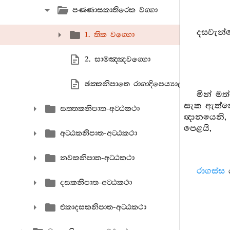
පණ‍්ණාසකාතිරෙක වග‍්ගා
දසවැන්
1. තික වග‍්ගො
2. සාමඤ‍්ඤවග‍්ගො
ඡක‍්කනිපාතෙ රාගාදිපෙය්‍යාල සූත‍්තානි
මින් මත
සැක ඇත්තේ
සත‍්තකනිපාත-අට‍්ඨකථා
ඥානයෙනි
පෙළයි,
අට‍්ඨකනිපාත-අට‍්ඨකථා
නවකනිපාත-අට‍්ඨකථා
රාගස්ස
ය
දසකනිපාත-අට‍්ඨකථා
එකාදසකනිපාත-අට‍්ඨකථා