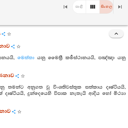
පාළි
සිංහල
ය
්ණනාව
්ථානයයි,
මෙත්තා
යනු මෛත්‍රී කර්‍මස්ථානයයි, පඤ්ඤා යනු
ර්ණනාව
ු තමන්ට අනුගත වු විංශතිවස්තුක සත්කාය දෘෂ්ටියයි,
යක් දෘෂ්ටියයි, දුන්දෙයෙහි විපාක නැතැයි ආදිය හෝ මිථ්‍යා
්ණනාව