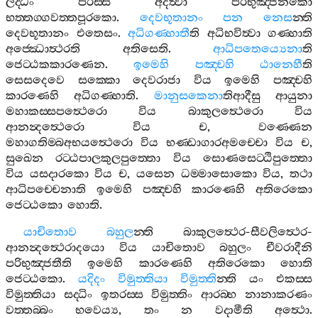
ලද‍්ධං
පරස‍්ස
අදත්‍වා
පරිභුඤ‍්ජනකො
භත‍්තග‍්ගවත‍්තපූරකො
.
දෙවභූතානං
පන
නෙස
න‍්ති
දෙවභූතානං
එතෙසං
.
අධිගණ‍්හාතී
ති
අධිභවිත්‍වා
ගණ‍්හාති
අජ‍්ඣොත්‍ථරති
අතිසෙති
.
ආධිපතෙය්‍යෙනා
ති
ජෙට‍්ඨකකාරණෙන
.
ඉමෙහි
පඤ‍්චහි
ඨානෙහී
ති
සෙසදෙවෙ
සක‍්කො
දෙවරාජා
විය
ඉමෙහි
පඤ‍්චහි
කාරණෙහි
අධිගණ‍්හාති
.
මානුසකෙනා
තිආදීසු
ආයුනා
මහාකස‍්සපත්‍ථෙරො
විය
බාකුලත්‍ථෙරො
විය
ආනන්‍දත්‍ථෙරො
විය
ච
,
වණ‍්ණෙන
මහාගතිම‍්බඅභයත්‍ථෙරො
විය
භණ‍්ඩාගාරඅමච‍්චො
විය
ච
,
සුඛෙන
රට‍්ඨපාලකුලපුත‍්තො
විය
සොණසෙට‍්ඨිපුත‍්තො
විය
යසදාරකො
විය
ච
,
යසෙන
ධම‍්මාසොකො
විය
,
තථා
ආධිපච‍්චෙනාති
ඉමෙහි
පඤ‍්චහි
කාරණෙහි
අතිරෙකො
ජෙට‍්ඨකො
හොති
.
යාචිතොව
බහුල
න‍්ති
බාකුලත්‍ථෙර
-
සීවලිත්‍ථෙර
-
ආනන්‍දත්‍ථෙරාදයො
විය
යාචිතොව
බහුලං
චීවරාදීනි
පරිභුඤ‍්ජතීති
ඉමෙහි
කාරණෙහි
අතිරෙකො
හොති
ජෙට‍්ඨකො
.
යදිදං
විමුත‍්තියා
විමුත‍්ති
න‍්ති
යං
එකස‍්ස
විමුත‍්තියා
සද‍්ධිං
ඉතරස‍්ස
විමුත‍්තිං
ආරබ‍්භ
නානාකරණං
වත‍්තබ‍්බං
භවෙය්‍ය
,
තං
න
වදාමීති
අත්‍ථො
.