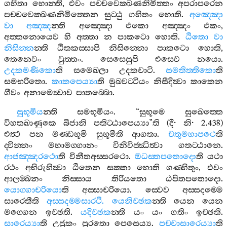
ගහිතා
හොන‍්ති
,
එවං
පච‍්චවෙක‍්ඛණනිමිත‍්තං
අපරාපරෙන
පච‍්චවෙක‍්ඛණනිමිත‍්තෙන
සුට‍්ඨු
ගහිතං
හොති
.
අඤ‍්ඤො
වා
අඤ‍්ඤ
න‍්ති
අඤ‍්ඤො
එකො
අඤ‍්ඤං
එකං
,
අත‍්තනොයෙව
හි
අත‍්තා
න
පාකටො
හොති
.
ඨිතො
වා
නිසින‍්න
න‍්ති
ඨිතකස‍්සාපි
නිසින‍්නො
පාකටො
හොති
,
තෙනෙවං
වුත‍්තං
.
සෙසෙසුපි
එසෙව
නයො
.
උදකමණිකො
ති
සමෙඛලා
උදකචාටි
.
සමතිත‍්තිකො
ති
සමභරිතො
.
කාකපෙය්‍යා
ති
මුඛවට‍්ටියං
නිසීදිත්‍වා
කාකෙන
ගීවං
අනාමෙත්‍වාව
පාතබ‍්බො
.
සුභූමිය
න‍්ති
සමභූමියං
. “
සුභූමෙ
සුඛෙත‍්තෙ
විහතඛාණුකෙ
බීජානි
පතිට‍්ඨාපෙය්‍යා
”
ති
(
දී
·
නි
· 2.438)
එත්‍ථ
පන
මණ‍්ඩභූමි
සුභූමීති
ආගතා
.
චතුමහාපථෙ
ති
ද‍්වින‍්නං
මහාමග‍්ගානං
විනිවිජ‍්ඣිත්‍වා
ගතට‍්ඨානෙ
.
ආජඤ‍්ඤරථො
ති
විනීතඅස‍්සරථො
.
ඔධස‍්තපතොදො
ති
යථා
රථං
අභිරුහිත්‍වා
ඨිතෙන
සක‍්කා
හොති
ගණ‍්හිතුං
,
එවං
ආලම‍්බනං
නිස‍්සාය
තිරියතො
ඨපිතපතොදො
.
යොග‍්ගාචරියො
ති
අස‍්සාචරියො
.
ස‍්වෙව
අස‍්සදම‍්මෙ
සාරෙතීති
අස‍්සදම‍්මසාරථි
.
යෙනිච‍්ඡක
න‍්ති
යෙන
යෙන
මග‍්ගෙන
ඉච‍්ඡති
.
යදිච‍්ඡක
න‍්ති
යං
යං
ගතිං
ඉච‍්ඡති
.
සාරෙය්‍යා
ති
උජුකං
පුරතො
පෙසෙය්‍ය
.
පච‍්චාසාරෙය්‍යා
ති