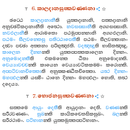
6.
කාලදානසුත‍්තවණ‍්ණනා
ඡට‍්ඨෙ
කාලදානානී
ති
යුත‍්තදානානි
,
පත‍්තදානානි
අනුච‍්ඡවිකදානානීති
අත්‍ථො
.
නවසස‍්සානී
ති
අග‍්ගසස‍්සානි
.
නවඵලානී
ති
ආරාමතො
පඨමුප‍්පන‍්නානි
අග‍්ගඵලානි
.
පඨමං
සීලවන‍්තෙසු
පතිට‍්ඨාපෙතී
ති
පඨමං
සීලවන‍්තානං
දත්‍වා
පච‍්ඡා
අත‍්තනා
පරිභුඤ‍්ජති
.
වදඤ‍්ඤූ
ති
භාසිතඤ‍්ඤූ
.
කාලෙන
දින‍්න
න‍්ති
යුත‍්තප‍්පත‍්තකාලෙන
දින‍්නං
.
අනුමොදන‍්තී
ති
එකමන‍්තෙ
ඨිතා
අනුමොදන‍්ති
.
වෙය්‍යාවච‍්ච
න‍්ති
කායෙන
වෙය්‍යාවටිකකම‍්මං
කරොන‍්ති
.
අප‍්පටිවානචිත‍්තො
ති
අනුක‍්කණ‍්ඨිතචිත‍්තො
.
යත්‍ථ
දින‍්නං
මහප‍්ඵල
න‍්ති
යස‍්මිං
ඨානෙ
දින‍්නං
මහප‍්ඵලං
හොති
,
තත්‍ථ
දදෙය්‍ය
.
7.
භොජනසුත‍්තවණ‍්ණනා
සත‍්තමෙ
ආයුං
දෙතී
ති
ආයුදානං
දෙති
.
වණ‍්ණ
න‍්ති
සරීරවණ‍්ණං
.
සුඛ
න‍්ති
කායිකචෙතසිකසුඛං
.
බල
න‍්ති
සරීරථාමං
.
පටිභාන
න‍්ති
යුත‍්තමුත‍්තප‍්පටිභානං
.