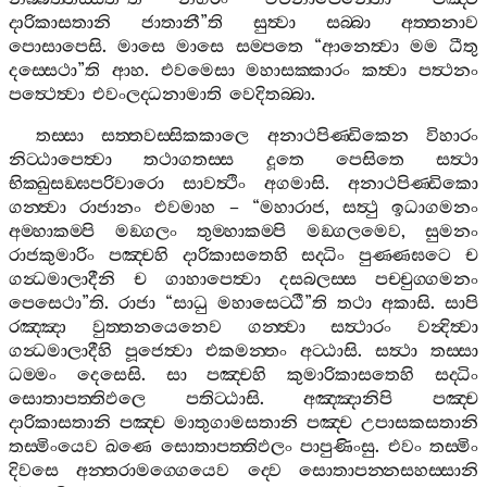
දාරිකාසතානි
ජාතානී
”
ති
සුත්‍වා
සබ‍්බා
අත‍්තනාව
පොසාපෙසි
.
මාසෙ
මාසෙ
සම‍්පතෙ
“
ආනෙත්‍වා
මම
ධීතු
දස‍්සෙථා
”
ති
ආහ
.
එවමෙසා
මහාසක‍්කාරං
කත්‍වා
පත්‍ථනං
පත්‍ථෙත්‍වා
එවංලද‍්ධනාමාති
වෙදිතබ‍්බා
.
තස‍්සා
සත‍්තවස‍්සිකකාලෙ
අනාථපිණ‍්ඩිකෙන
විහාරං
නිට‍්ඨාපෙත්‍වා
තථාගතස‍්ස
දූතෙ
පෙසිතෙ
සත්‍ථා
භික‍්ඛුසඞ‍්ඝපරිවාරො
සාවත්‍ථිං
අගමාසි
.
අනාථපිණ‍්ඩිකො
ගන‍්ත්‍වා
රාජානං
එවමාහ
– “
මහාරාජ
,
සත්‍ථු
ඉධාගමනං
අම‍්හාකම‍්පි
මඞ‍්ගලං
තුම‍්හාකම‍්පි
මඞ‍්ගලමෙව
,
සුමනං
රාජකුමාරිං
පඤ‍්චහි
දාරිකාසතෙහි
සද‍්ධිං
පුණ‍්ණඝටෙ
ච
ගන්‍ධමාලාදීනි
ච
ගාහාපෙත්‍වා
දසබලස‍්ස
පච‍්චුග‍්ගමනං
පෙසෙථා
”
ති
.
රාජා
“
සාධු
මහාසෙට‍්ඨී
”
ති
තථා
අකාසි
.
සාපි
රඤ‍්ඤා
වුත‍්තනයෙනෙව
ගන‍්ත්‍වා
සත්‍ථාරං
වන්‍දිත්‍වා
ගන්‍ධමාලාදීහි
පූජෙත්‍වා
එකමන‍්තං
අට‍්ඨාසි
.
සත්‍ථා
තස‍්සා
ධම‍්මං
දෙසෙසි
.
සා
පඤ‍්චහි
කුමාරිකාසතෙහි
සද‍්ධිං
සොතාපත‍්තිඵලෙ
පතිට‍්ඨාසි
.
අඤ‍්ඤානිපි
පඤ‍්ච
දාරිකාසතානි
පඤ‍්ච
මාතුගාමසතානි
පඤ‍්ච
උපාසකසතානි
තස‍්මිංයෙව
ඛණෙ
සොතාපත‍්තිඵලං
පාපුණිංසු
.
එවං
තස‍්මිං
දිවසෙ
අන‍්තරාමග‍්ගෙයෙව
ද‍්වෙ
සොතාපන‍්නසහස‍්සානි