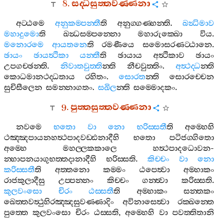
8.
සද‍්ධසුත‍්තවණ‍්ණනා
අට‍්ඨමෙ
අනුකම‍්පන‍්තී
ති
අනුග‍්ගණ‍්හන‍්ති
.
ඛන්‍ධිමාව
මහාදුමො
ති
ඛන්‍ධසම‍්පන‍්නො
මහාරුක‍්ඛො
විය
.
මනොරමෙ
ආයතනෙ
ති
රමණීයෙ
සමොසරණට‍්ඨානෙ
.
ඡායං
ඡායත්‍ථිකා
යන‍්තී
ති
ඡායාය
අත්‍ථිකාව
ඡායං
උපගච‍්ඡන‍්ති
.
නිවාතවුත‍්ති
න‍්ති
නීචවුත‍්තිං
.
අත්‍ථද‍්ධ
න‍්ති
කොධමානථද‍්ධතාය
රහිතං
.
සොරත
න‍්ති
සොරච‍්චෙන
සුචිසීලෙන
සමන‍්නාගතං
.
සඛිල
න‍්ති
සම‍්මොදකං
.
9.
පුත‍්තසුත‍්තවණ‍්ණනා
නවමෙ
භතො
වා
නො
භරිස‍්සතී
ති
අම‍්හෙහි
ථඤ‍්ඤපායනහත්‍ථපාදවඩ‍්ඪනාදීහි
භතො
පටිජග‍්ගිතො
අම‍්හෙ
මහල‍්ලකකාලෙ
හත්‍ථපාදධොවන
-
න‍්හාපනයාගුභත‍්තදානාදීහි
භරිස‍්සති
.
කිච‍්චං
වා
නො
කරිස‍්සතී
ති
අත‍්තනො
කම‍්මං
ඨපෙත්‍වා
අම‍්හාකං
රාජකුලාදීසු
උප‍්පන‍්නං
කිච‍්චං
ගන‍්ත්‍වා
කරිස‍්සති
.
කුලවංසො
චිරං
ඨස‍්සතී
ති
අම‍්හාකං
සන‍්තකං
ඛෙත‍්තවත්‍ථුහිරඤ‍්ඤසුවණ‍්ණාදිං
අවිනාසෙත්‍වා
රක‍්ඛන‍්තෙ
පුත‍්තෙ
කුලවංසො
චිරං
ඨස‍්සති
,
අම‍්හෙහි
වා
පවත‍්තිතානි