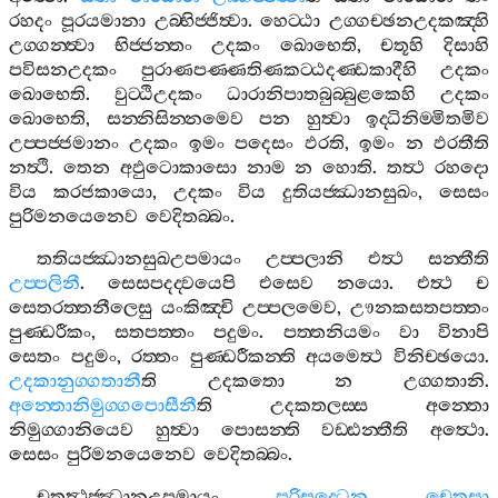
රහදං
පූරයමානා
උබ‍්භිජ‍්ජිත්‍වා
.
හෙට‍්ඨා
උග‍්ගච‍්ඡනඋදකඤ‍්හි
උග‍්ගන‍්ත්‍වා
භිජ‍්ජන‍්තං
උදකං
ඛොභෙති
,
චතූහි
දිසාහි
පවිසනඋදකං
පුරාණපණ‍්ණතිණකට‍්ඨදණ‍්ඩකාදීහි
උදකං
ඛොභෙති
.
වුට‍්ඨිඋදකං
ධාරානිපාතබුබ‍්බුළකෙහි
උදකං
ඛොභෙති
,
සන‍්නිසින‍්නමෙව
පන
හුත්‍වා
ඉද‍්ධිනිම‍්මිතමිව
උප‍්පජ‍්ජමානං
උදකං
ඉමං
පදෙසං
ඵරති
,
ඉමං
න
ඵරතීති
නත්‍ථි
.
තෙන
අඵුටොකාසො
නාම
න
හොති
.
තත්‍ථ
රහදො
විය
කරජකායො
,
උදකං
විය
දුතියජ‍්ඣානසුඛං
,
සෙසං
පුරිමනයෙනෙව
වෙදිතබ‍්බං
.
තතියජ‍්ඣානසුඛඋපමායං
උප‍්පලානි
එත්‍ථ
සන‍්තීති
උප‍්පලිනී
.
සෙසපදද‍්වයෙපි
එසෙව
නයො
.
එත්‍ථ
ච
සෙතරත‍්තනීලෙසු
යංකිඤ‍්චි
උප‍්පලමෙව
,
ඌනකසතපත‍්තං
පුණ‍්ඩරීකං
,
සතපත‍්තං
පදුමං
.
පත‍්තනියමං
වා
විනාපි
සෙතං
පදුමං
,
රත‍්තං
පුණ‍්ඩරීකන‍්ති
අයමෙත්‍ථ
විනිච‍්ඡයො
.
උදකානුග‍්ගතානී
ති
උදකතො
න
උග‍්ගතානි
.
අන‍්තොනිමුග‍්ගපොසීනී
ති
උදකතලස‍්ස
අන‍්තො
නිමුග‍්ගානියෙව
හුත්‍වා
පොසන‍්ති
වඩ‍්ඪන‍්තීති
අත්‍ථො
.
සෙසං
පුරිමනයෙනෙව
වෙදිතබ‍්බං
.
චතුත්‍ථජ‍්ඣානඋපමායං
පරිසුද‍්ධෙන
චෙතසා