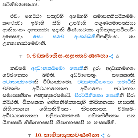
පටිනිවත‍්තෙය්‍ය
.
එවං
හෙට‍්ඨා
පඤ‍්චහි
අඞ‍්ගෙහි
සමාපත‍්තිපරිකම‍්මං
කථෙත්‍වා
ඉමාහි
තීහි
උපමාහි
පගුණසමාපත‍්තියා
ආනිසංසං
දස‍්සෙත්‍වා
ඉදානි
ඛීණාසවස‍්ස
අභිඤ‍්ඤාපටිපාටිං
දස‍්සෙතුං
සො
සචෙ
ආකඞ‍්ඛතී
තිආදිමාහ
.
තං
උත‍්තානත්‍ථමෙවාති
.
9.
චඞ‍්කමානිසංසසුත‍්තවණ‍්ණනා
නවමෙ
අද‍්ධානක‍්ඛමො
හොතී
ති
දූරං
අද‍්ධානමග‍්ගං
ගච‍්ඡන‍්තො
ඛමති
,
අධිවාසෙතුං
සක‍්කොති
.
පධානක‍්ඛමො
ති
වීරියක‍්ඛමො
.
චඞ‍්කමාධිගතො
සමාධී
ති
චඞ‍්කමං
අධිට‍්ඨහන‍්තෙන
අධිගතො
අට‍්ඨන‍්නං
සමාපත‍්තීනං
අඤ‍්ඤතරසමාධි
.
චිරට‍්ඨිතිකො
හොතී
ති
චිරං
තිට‍්ඨති
.
ඨිතකෙන
ගහිතනිමිත‍්තඤ‍්හි
නිසින‍්නස‍්ස
නස‍්සති
,
නිසින‍්නෙන
ගහිතනිමිත‍්තං
නිපන‍්නස‍්ස
.
චඞ‍්කමං
අධිට‍්ඨහන‍්තෙන
චලිතාරම‍්මණෙ
ගහිතනිමිත‍්තං
පන
ඨිතස‍්සපි
නිසින‍්නස‍්සපි
නිපන‍්නස‍්සපි
න
නස‍්සතීති
.
10.
නාගිතසුත‍්තවණ‍්ණනා