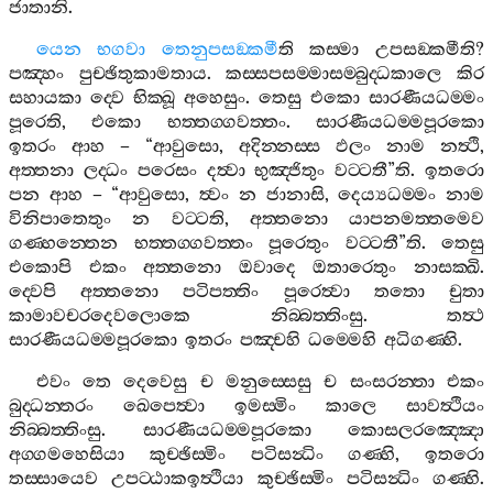
ජාතානි
.
යෙන
භගවා
තෙනුපසඞ‍්කමී
ති
කස‍්මා
උපසඞ‍්කමීති
?
පඤ‍්හං
පුච‍්ඡිතුකාමතාය
.
කස‍්සපසම‍්මාසම‍්බුද‍්ධකාලෙ
කිර
සහායකා
ද‍්වෙ
භික‍්ඛූ
අහෙසුං
.
තෙසු
එකො
සාරණීයධම‍්මං
පූරෙති
,
එකො
භත‍්තග‍්ගවත‍්තං
.
සාරණීයධම‍්මපූරකො
ඉතරං
ආහ
– “
ආවුසො
,
අදින‍්නස‍්ස
ඵලං
නාම
නත්‍ථි
,
අත‍්තනා
ලද‍්ධං
පරෙසං
දත්‍වා
භුඤ‍්ජිතුං
වට‍්ටතී
”
ති
.
ඉතරො
පන
ආහ
– “
ආවුසො
,
ත්‍වං
න
ජානාසි
,
දෙය්‍යධම‍්මං
නාම
විනිපාතෙතුං
න
වට‍්ටති
,
අත‍්තනො
යාපනමත‍්තමෙව
ගණ‍්හන‍්තෙන
භත‍්තග‍්ගවත‍්තං
පූරෙතුං
වට‍්ටතී
”
ති
.
තෙසු
එකොපි
එකං
අත‍්තනො
ඔවාදෙ
ඔතාරෙතුං
නාසක‍්ඛි
.
ද‍්වෙපි
අත‍්තනො
පටිපත‍්තිං
පූරෙත්‍වා
තතො
චුතා
කාමාවචරදෙවලොකෙ
නිබ‍්බත‍්තිංසු
.
තත්‍ථ
සාරණීයධම‍්මපූරකො
ඉතරං
පඤ‍්චහි
ධම‍්මෙහි
අධිගණ‍්හි
.
එවං
තෙ
දෙවෙසු
ච
මනුස‍්සෙසු
ච
සංසරන‍්තා
එකං
බුද‍්ධන‍්තරං
ඛෙපෙත්‍වා
ඉමස‍්මිං
කාලෙ
සාවත්‍ථියං
නිබ‍්බත‍්තිංසු
.
සාරණීයධම‍්මපූරකො
කොසලරඤ‍්ඤො
අග‍්ගමහෙසියා
කුච‍්ඡිස‍්මිං
පටිසන්‍ධිං
ගණ‍්හි
,
ඉතරො
තස‍්සායෙව
උපට‍්ඨාකඉත්‍ථියා
කුච‍්ඡිස‍්මිං
පටිසන්‍ධිං
ගණ‍්හි
.