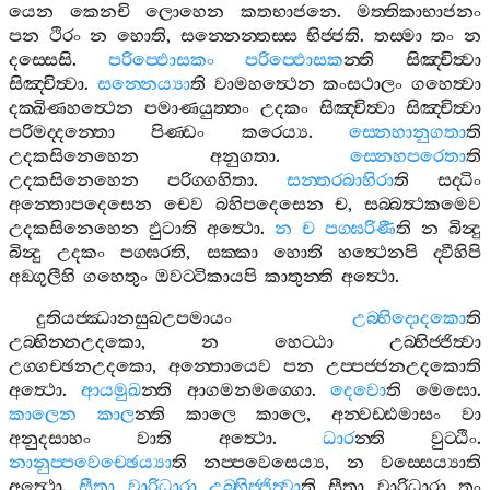
යෙන
කෙනචි
ලොහෙන
කතභාජනෙ
.
මත‍්තිකාභාජනං
පන
ථිරං
න
හොති
,
සන‍්නෙන‍්තස‍්ස
භිජ‍්ජති
.
තස‍්මා
තං
න
දස‍්සෙසි
.
පරිප‍්ඵොසකං
පරිප‍්ඵොසක
න‍්ති
සිඤ‍්චිත්‍වා
සිඤ‍්චිත්‍වා
.
සන‍්නෙය්‍යා
ති
වාමහත්‍ථෙන
කංසථාලං
ගහෙත්‍වා
දක‍්ඛිණහත්‍ථෙන
පමාණයුත‍්තං
උදකං
සිඤ‍්චිත්‍වා
සිඤ‍්චිත්‍වා
පරිමද‍්දන‍්තො
පිණ‍්ඩං
කරෙය්‍ය
.
ස‍්නෙහානුගතා
ති
උදකසිනෙහෙන
අනුගතා
.
ස‍්නෙහපරෙතා
ති
උදකසිනෙහෙන
පරිග‍්ගහිතා
.
සන‍්තරබාහිරා
ති
සද‍්ධිං
අන‍්තොපදෙසෙන
චෙව
බහිපදෙසෙන
ච
,
සබ‍්බත්‍ථකමෙව
උදකසිනෙහෙන
ඵුටාති
අත්‍ථො
.
න
ච
පග‍්ඝරිණී
ති
න
බින්‍දු
බින්‍දු
උදකං
පග‍්ඝරති
,
සක‍්කා
හොති
හත්‍ථෙනපි
ද‍්වීහිපි
අඞ‍්ගුලීහි
ගහෙතුං
ඔවට‍්ටිකායපි
කාතුන‍්ති
අත්‍ථො
.
දුතියජ‍්ඣානසුඛඋපමායං
උබ‍්භිදොදකො
ති
උබ‍්භින‍්නඋදකො
,
න
හෙට‍්ඨා
උබ‍්භිජ‍්ජිත්‍වා
උග‍්ගච‍්ඡනඋදකො
,
අන‍්තොයෙව
පන
උප‍්පජ‍්ජනඋදකොති
අත්‍ථො
.
ආයමුඛ
න‍්ති
ආගමනමග‍්ගො
.
දෙවො
ති
මෙඝො
.
කාලෙන
කාල
න‍්ති
කාලෙ
කාලෙ
,
අන‍්වඩ‍්ඪමාසං
වා
අනුදසාහං
වාති
අත්‍ථො
.
ධාර
න‍්ති
වුට‍්ඨිං
.
නානුප‍්පවෙච‍්ඡෙය්‍යා
ති
නප‍්පවෙසෙය්‍ය
,
න
වස‍්සෙය්‍යාති
අත්‍ථො
.
සීතා
වාරිධාරා
උබ‍්භිජ‍්ජිත්‍වා
ති
සීතා
වාරිධාරා
තං