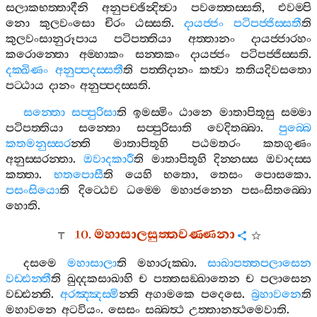
සලාකභත‍්තාදීනි
අනුපච‍්ඡින්‍දිත්‍වා
පවත‍්තෙස‍්සති
,
එවම‍්පි
නො
කුලවංසො
චිරං
ඨස‍්සති
.
දායජ‍්ජං
පටිපජ‍්ජිස‍්සතී
ති
කුලවංසානුරූපාය
පටිපත‍්තියා
අත‍්තානං
දායජ‍්ජාරහං
කරොන‍්තො
අම‍්හාකං
සන‍්තකං
දායජ‍්ජං
පටිපජ‍්ජිස‍්සති
.
දක‍්ඛිණං
අනුප‍්පදස‍්සතී
ති
පත‍්තිදානං
කත්‍වා
තතියදිවසතො
පට‍්ඨාය
දානං
අනුප‍්පදස‍්සති
.
සන‍්තො
සප‍්පුරිසා
ති
ඉමස‍්මිං
ඨානෙ
මාතාපිතූසු
සම‍්මා
පටිපත‍්තියා
සන‍්තො
සප‍්පුරිසාති
වෙදිතබ‍්බා
.
පුබ‍්බෙ
කතමනුස‍්සර
න‍්ති
මාතාපිතූහි
පඨමතරං
කතගුණං
අනුස‍්සරන‍්තා
.
ඔවාදකාරී
ති
මාතාපිතූහි
දින‍්නස‍්ස
ඔවාදස‍්ස
කත‍්තා
.
භතපොසී
ති
යෙහි
භතො
,
තෙසං
පොසකො
.
පසංසියො
ති
දිට‍්ඨෙව
ධම‍්මෙ
මහාජනෙන
පසංසිතබ‍්බො
හොති
.
10.
මහාසාලසුත‍්තවණ‍්ණනා
දසමෙ
මහාසාලා
ති
මහාරුක‍්ඛා
.
සාඛාපත‍්තපලාසෙන
වඩ‍්ඪන‍්තී
ති
ඛුද‍්දකසාඛාහි
ච
පත‍්තසඞ‍්ඛාතෙන
ච
පලාසෙන
වඩ‍්ඪන‍්ති
.
අරඤ‍්ඤස‍්මි
න‍්ති
අගාමකෙ
පදෙසෙ
.
බ්‍රහාවනෙ
ති
මහාවනෙ
අටවියං
.
සෙසං
සබ‍්බත්‍ථ
උත‍්තානත්‍ථමෙවාති
.