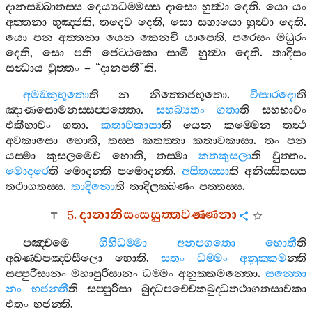
දානසඞ‍්ඛාතස‍්ස
දෙය්‍යධම‍්මස‍්ස
දාසො
හුත්‍වා
දෙති
.
යො
යං
අත‍්තනා
භුඤ‍්ජති
,
තදෙව
දෙති
,
සො
සහායො
හුත්‍වා
දෙති
.
යො
පන
අත‍්තනා
යෙන
කෙනචි
යාපෙති
,
පරෙසං
මධුරං
දෙති
,
සො
පති
ජෙට‍්ඨකො
සාමී
හුත්‍වා
දෙති
.
තාදිසං
සන්‍ධාය
වුත‍්තං
– “
දානපතී
”
ති
.
අමඞ‍්කුභූතො
ති
න
නිත‍්තෙජභූතො
.
විසාරදො
ති
ඤාණසොමනස‍්සප‍්පත‍්තො
.
සහබ්‍යතං
ගතා
ති
සහභාවං
එකීභාවං
ගතා
.
කතාවකාසා
ති
යෙන
කම‍්මෙන
තත්‍ථ
අවකාසො
හොති
,
තස‍්ස
කතත‍්තා
කතාවකාසා
.
තං
පන
යස‍්මා
කුසලමෙව
හොති
,
තස‍්මා
කතකුසලා
ති
වුත‍්තං
.
මොදරෙ
ති
මොදන‍්ති
පමොදන‍්ති
.
අසිතස‍්සා
ති
අනිස‍්සිතස‍්ස
තථාගතස‍්ස
.
තාදිනො
ති
තාදිලක‍්ඛණං
පත‍්තස‍්ස
.
5.
දානානිසංසසුත‍්තවණ‍්ණනා
පඤ‍්චමෙ
ගිහිධම‍්මා
අනපගතො
හොතී
ති
අඛණ‍්ඩපඤ‍්චසීලො
හොති
.
සතං
ධම‍්මං
අනුක‍්කම
න‍්ති
සප‍්පුරිසානං
මහාපුරිසානං
ධම‍්මං
අනුක‍්කමන‍්තො
.
සන‍්තො
නං
භජන‍්තී
ති
සප‍්පුරිසා
බුද‍්ධපච‍්චෙකබුද‍්ධතථාගතසාවකා
එතං
භජන‍්ති
.