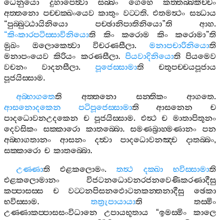
ධෙනුයො
දුහාපෙත්‍වා
සබ‍්බං
ගෙහෙ
කත‍්තබ‍්බකිච‍්චං
අත‍්තනො
පච‍්චක‍්ඛංයෙව
කාතුං
වට‍්ටති
.
එතමත්‍ථං
සන්‍ධාය
“
පුබ‍්බුට‍්ඨායිනියො
පච‍්ඡානිපාතිනියො
”
ති
ආහ
.
“
කිංකාරපටිස‍්සාවිනියො
ති
කිං
කරොම
කිං
කරොමා
”
ති
මුඛං
ඔලොකෙත්‍වා
විචරණසීලා
.
මනාපචාරිනියො
ති
මනාපංයෙව
කිරියං
කරණසීලා
.
පියවාදිනියො
ති
පියමෙව
වචනං
වාදනසීලා
.
පූජෙස‍්සාමා
ති
චතුපච‍්චයපූජාය
පූජයිස‍්සාම
.
අබ‍්භාගතෙ
ති
අත‍්තනො
සන‍්තිකං
ආගතෙ
.
ආසනොදකෙන
පටිපූජෙස‍්සාමා
ති
ආසනෙන
ච
පාදධොවනඋදකෙන
ච
පූජයිස‍්සාම
.
එත්‍ථ
ච
මාතාපිතූනං
දෙවසිකං
සක‍්කාරො
කාතබ‍්බො
.
සමණබ්‍රාහ‍්මණානං
පන
අබ‍්භාගතානං
ආසනං
දත්‍වා
පාදධොවනඤ‍්ච
දාතබ‍්බං
,
සක‍්කාරො
ච
කාතබ‍්බො
.
උණ‍්ණා
ති
එළකලොමං
.
තත්‍ථ
දක‍්ඛා
භවිස‍්සාමා
ති
එළකලොමානං
විජටනධොවනරජනවෙණිකරණාදීසු
කප‍්පාසස‍්ස
ච
වට‍්ටනපිසනඵොටනකන‍්තනාදීසු
ඡෙකා
භවිස‍්සාම
.
තත්‍රුපායායා
ති
තස‍්මිං
උණ‍්ණාකප‍්පාසසංවිධානෙ
උපායභූතාය
“
ඉමස‍්මිං
කාලෙ