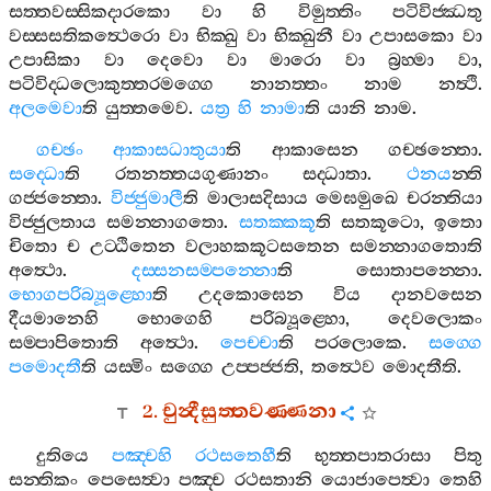
සත‍්තවස‍්සිකදාරකො
වා
හි
විමුත‍්තිං
පටිවිජ‍්ඣතු
වස‍්සසතිකත්‍ථෙරො
වා
භික‍්ඛු
වා
භික‍්ඛුනී
වා
උපාසකො
වා
උපාසිකා
වා
දෙවො
වා
මාරො
වා
බ්‍රහ‍්මා
වා
,
පටිවිද‍්ධලොකුත‍්තරමග‍්ගෙ
නානත‍්තං
නාම
නත්‍ථි
.
අලමෙවා
ති
යුත‍්තමෙව
.
යත්‍ර
හි
නාමා
ති
යානි
නාම
.
ගච‍්ඡං
ආකාසධාතුයා
ති
ආකාසෙන
ගච‍්ඡන‍්තො
.
සද‍්ධො
ති
රතනත‍්තයගුණානං
සද‍්ධාතා
.
ථනය
න‍්ති
ගජ‍්ජන‍්තො
.
විජ‍්ජුමාලී
ති
මාලාසදිසාය
මෙඝමුඛෙ
චරන‍්තියා
විජ‍්ජුලතාය
සමන‍්නාගතො
.
සතක‍්කකූ
ති
සතකූටො
,
ඉතො
චිතො
ච
උට‍්ඨිතෙන
වලාහකකූටසතෙන
සමන‍්නාගතොති
අත්‍ථො
.
දස‍්සනසම‍්පන‍්නො
ති
සොතාපන‍්නො
.
භොගපරිබ්‍යූළ‍්හො
ති
උදකොඝෙන
විය
දානවසෙන
දීයමානෙහි
භොගෙහි
පරිබ්‍යූළ‍්හො
,
දෙවලොකං
සම‍්පාපිතොති
අත්‍ථො
.
පෙච‍්චා
ති
පරලොකෙ
.
සග‍්ගෙ
පමොදතී
ති
යස‍්මිං
සග‍්ගෙ
උප‍්පජ‍්ජති
,
තත්‍ථෙව
මොදතීති
.
2.
චුන්‍දීසුත‍්තවණ‍්ණනා
දුතියෙ
පඤ‍්චහි
රථසතෙහී
ති
භුත‍්තපාතරාසා
පිතු
සන‍්තිකං
පෙසෙත්‍වා
පඤ‍්ච
රථසතානි
යොජාපෙත්‍වා
තෙහි