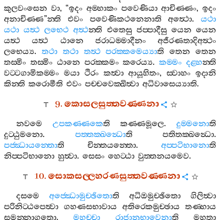
කුලවංසෙන
වා
, “
ඉදං
අම‍්හාකං
පවෙණියා
ආචිණ‍්ණං
,
ඉදං
අනාචිණ‍්ණ
”
න‍්ති
එවං
පවෙණිකථනෙනාති
අත්‍ථො
.
යථා
යථා
යත්‍ථ
ලභෙථ
අත්‍ථ
න‍්ති
එතෙසු
ජප‍්පාදීසු
යෙන
යෙන
යත්‍ථ
යත්‍ථ
ඨානෙ
ජරාධම‍්මාදීනං
අජීරණතාදිඅත්‍ථං
ලභෙය්‍ය
.
තථා
තථා
තත්‍ථ
පරක‍්කමෙය්‍යා
ති
තෙන
තෙන
තස‍්මිං
තස‍්මිං
ඨානෙ
පරක‍්කමං
කරෙය්‍ය
.
කම‍්මං
දළ‍්හ
න‍්ති
වට‍්ටගාමිකම‍්මං
මයා
ථිරං
කත්‍වා
ආයූහිතං
,
ස‍්වාහං
ඉදානි
කින‍්ති
කරොමීති
එවං
පච‍්චවෙක‍්ඛිත්‍වා
අධිවාසෙය්‍යාති
.
9.
කොසලසුත‍්තවණ‍්ණනා
නවමෙ
උපකණ‍්ණකෙ
ති
කණ‍්ණමූලෙ
.
දුම‍්මනො
ති
දුට‍්ඨුමනො
.
පත‍්තක‍්ඛන්‍ධො
ති
පතිතක‍්ඛන්‍ධො
.
පජ‍්ඣායන‍්තො
ති
චින‍්තයන‍්තො
.
අප‍්පටිභානො
ති
නිප‍්පටිභානො
හුත්‍වා
.
සෙසං
හෙට‍්ඨා
වුත‍්තනයමෙව
.
10.
සොකසල‍්ලහරණසුත‍්තවණ‍්ණනා
දසමෙ
අජ‍්ඣොමුච‍්ඡිතො
ති
අධිඔමුච‍්ඡිතො
ගිලිත්‍වා
පරිනිට‍්ඨපෙත්‍වා
ගහණසභාවාය
අතිරෙකමුච‍්ඡාය
තණ‍්හාය
සමන‍්නාගතො
.
මහච‍්චා
රාජානුභාවෙනා
ති
මහතා