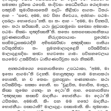
සමන‍්තා
පුරිසෙ
ඨපෙසි
.
තංදිවසං
සෙට‍්ඨිභරියා
රොදමානා
පඤ‍්චහි
කුමාරිකාසතෙහි
සද‍්ධිං
කීළිත්‍වා
ආගතං
ධීතරං
ආහ
– “
සචෙ
,
අම‍්ම
,
තව
පිතා
ජීවෙය්‍ය
,
අජ‍්ජාහං
පඨමං
දසබලං
භොජෙය්‍ය
”
න‍්ති
.
සා
තං
ආහ
– “
අම‍්ම
,
මා
චින‍්තයි
,
අහං
තථා
කරිස‍්සාමි
,
යථා
බුද‍්ධප‍්පමුඛො
සඞ‍්ඝො
අම‍්හාකං
පඨමං
භික‍්ඛං
භුඤ‍්ජිස‍්සතී
”
ති
.
තතො
සතසහස‍්සග‍්ඝනිකාය
සුවණ‍්ණපාතියා
නිරුදකපායාසං
පූරෙත්‍වා
සප‍්පිමධුසක‍්ඛරාදීහි
අභිසඞ‍්ඛරිත්‍වා
අඤ‍්ඤිස‍්සා
පාතියා
පටිකුජ‍්ජිත්‍වා
තං
සුමනමාලාගුළෙහි
පරික‍්ඛිපිත්‍වා
මාලාගුළසදිසං
කත්‍වා
භගවතො
ගාමං
පවිසනවෙලාය
සයමෙව
උක‍්ඛිපිත්‍වා
ධාතිගණපරිවුතා
ඝරා
නික‍්ඛමි
.
අන‍්තරාමග‍්ගෙ
සෙනාපතිනො
උපට‍්ඨාකා
, “
අම‍්ම
,
මා
ඉතො
ආගමා
”
ති
වදන‍්ති
.
මහාපුඤ‍්ඤා
නාම
මනාපකථා
හොන‍්ති
,
න
ච
තෙසං
පුනප‍්පුනං
භණන‍්තානං
කථා
පටික‍්ඛිපිතුං
සක‍්කා
හොති
.
සා
“
චූළපිත
,
මහාපිත
,
මාතුල
,
කිස‍්ස
තුම‍්හෙ
ගන‍්තුං
න
දෙථා
”
ති
ආහ
.
සෙනාපතිනා
“
අඤ‍්ඤස‍්ස
කස‍්සචි
ඛාදනීයං
භොජනීයං
මා
දෙථා
”
ති
ඨපිතම‍්හ
,
අම‍්මාති
.
කිං
පන
මම
හත්‍ථෙ
ඛාදනීයං
භොජනීයං
පස‍්සථාති
?
මාලාගුළං
පස‍්සාමාති
.
කිං
තුම‍්හාකං