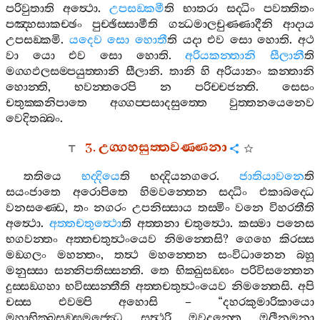
පරිවුතාති
අත්‍ථො
.
උපසඞ‍්කමී
ති
භාතරා
සද‍්ධිං
පවත‍්තිතං
පඤ‍්හසාකච‍්ඡං
පුච‍්ඡිස‍්සාමීති
ගන්‍ධමාලචුණ‍්ණාදීනි
ආදාය
උපසඞ‍්කමි
.
යදෙව
සො
හොතී
ති
යදා
එව
සො
හොති
.
අථ
වා
යො
එව
සො
හොති
.
අරියකන‍්තානි
සීලානී
ති
මග‍්ගඵලසම‍්පයුත‍්තානි
සීලානි
.
තානි
හි
අරියානං
කන‍්තානි
හොන‍්ති
,
භවන‍්තරෙපි
න
පරිච‍්චජන‍්ති
.
සෙසං
චතුක‍්කනිපාතෙ
අග‍්ගප‍්පසාදසුත‍්තෙ
වුත‍්තනයෙනෙව
වෙදිතබ‍්බං
.
3.
උග‍්ගහසුත‍්තවණ‍්ණනා
තතියෙ
භද‍්දියෙ
ති
භද‍්දියනගරෙ
.
ජාතියාවනෙ
ති
සයංජාතෙ
අරොපිතෙ
හිමවන‍්තෙන
සද‍්ධිං
එකාබද‍්ධෙ
වනසණ‍්ඩෙ
,
තං
නගරං
උපනිස‍්සාය
තස‍්මිං
වනෙ
විහරතීති
අත්‍ථො
.
අත‍්තචතුත්‍ථො
ති
අත‍්තනා
චතුත්‍ථො
.
කස‍්මා
පනෙස
භගවන‍්තං
අත‍්තචතුත්‍ථංයෙව
නිමන‍්තෙසි
?
ගෙහෙ
කිරස‍්ස
මඞ‍්ගලං
මහන‍්තං
,
තත්‍ථ
මහන‍්තෙන
සංවිධානෙන
බහූ
මනුස‍්සා
සන‍්නිපතිස‍්සන‍්ති
.
තෙ
භික‍්ඛුසඞ‍්ඝං
පරිවිසන‍්තෙන
දුස‍්සඞ‍්ගහා
භවිස‍්සන‍්තීති
අත‍්තචතුත්‍ථංයෙව
නිමන‍්තෙසි
.
අපි
චස‍්ස
එවම‍්පි
අහොසි
– “
දහරකුමාරිකායො
මහාභික‍්ඛුසඞ‍්ඝමජ‍්ඣෙ
සත්‍ථරි
ඔවදන‍්තෙ
ඔලීනමනා