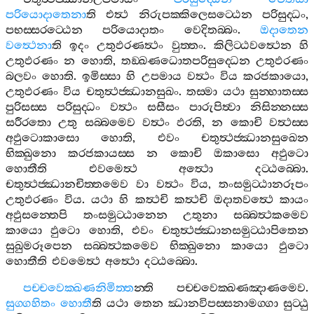
පරියොදාතෙනා
ති
එත්‍ථ
නිරුපක‍්කිලෙසට‍්ඨෙන
පරිසුද‍්ධං
,
පභස‍්සරට‍්ඨෙන
පරියොදාතං
වෙදිතබ‍්බං
.
ඔදාතෙන
වත්‍ථෙනා
ති
ඉදං
උතුඵරණත්‍ථං
වුත‍්තං
.
කිලිට‍්ඨවත්‍ථෙන
හි
උතුඵරණං
න
හොති
,
තඞ‍්ඛණධොතපරිසුද‍්ධෙන
උතුඵරණං
බලවං
හොති
.
ඉමිස‍්සා
හි
උපමාය
වත්‍ථං
විය
කරජකායො
,
උතුඵරණං
විය
චතුත්‍ථජ‍්ඣානසුඛං
.
තස‍්මා
යථා
සුන‍්හාතස‍්ස
පුරිසස‍්ස
පරිසුද‍්ධං
වත්‍ථං
සසීසං
පාරුපිත්‍වා
නිසින‍්නස‍්ස
සරීරතො
උතු
සබ‍්බමෙව
වත්‍ථං
ඵරති
,
න
කොචි
වත්‍ථස‍්ස
අඵුටොකාසො
හොති
,
එවං
චතුත්‍ථජ‍්ඣානසුඛෙන
භික‍්ඛුනො
කරජකායස‍්ස
න
කොචි
ඔකාසො
අඵුටො
හොතීති
එවමෙත්‍ථ
අත්‍ථො
දට‍්ඨබ‍්බො
.
චතුත්‍ථජ‍්ඣානචිත‍්තමෙව
වා
වත්‍ථං
විය
,
තංසමුට‍්ඨානරූපං
උතුඵරණං
විය
.
යථා
හි
කත්‍ථචි
කත්‍ථචි
ඔදාතවත්‍ථෙ
කායං
අඵුසන‍්තෙපි
තංසමුට‍්ඨානෙන
උතුනා
සබ‍්බත්‍ථකමෙව
කායො
ඵුටො
හොති
,
එවං
චතුත්‍ථජ‍්ඣානසමුට‍්ඨාපිතෙන
සුඛුමරූපෙන
සබ‍්බත්‍ථකමෙව
භික‍්ඛුනො
කායො
ඵුටො
හොතීති
එවමෙත්‍ථ
අත්‍ථො
දට‍්ඨබ‍්බො
.
පච‍්චවෙක‍්ඛණනිමිත‍්ත
න‍්ති
පච‍්චවෙක‍්ඛණඤාණමෙව
.
සුග‍්ගහිතං
හොතී
ති
යථා
තෙන
ඣානවිපස‍්සනාමග‍්ගා
සුට‍්ඨු