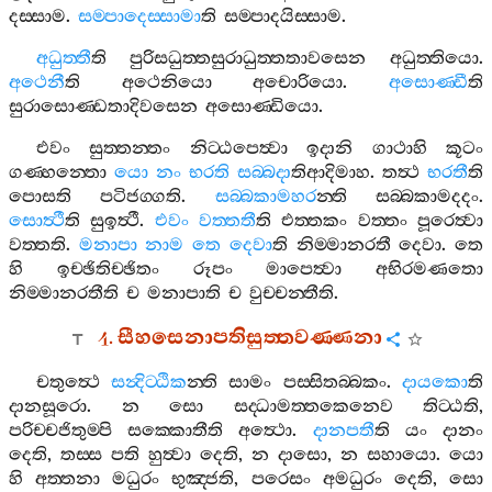
දස‍්සාම
.
සම‍්පාදෙස‍්සාමා
ති
සම‍්පාදයිස‍්සාම
.
අධුත‍්තී
ති
පුරිසධුත‍්තසුරාධුත‍්තතාවසෙන
අධුත‍්තියො
.
අථෙනී
ති
අථෙනියො
අචොරියො
.
අසොණ‍්ඩී
ති
සුරාසොණ‍්ඩතාදිවසෙන
අසොණ‍්ඩියො
.
එවං
සුත‍්තන‍්තං
නිට‍්ඨපෙත්‍වා
ඉදානි
ගාථාහි
කූටං
ගණ‍්හන‍්තො
යො
නං
භරති
සබ‍්බදා
තිආදිමාහ
.
තත්‍ථ
භරතී
ති
පොසති
පටිජග‍්ගති
.
සබ‍්බකාමහර
න‍්ති
සබ‍්බකාමදදං
.
සොත්‍ථී
ති
සුඉත්‍ථී
.
එවං
වත‍්තතී
ති
එත‍්තකං
වත‍්තං
පූරෙත්‍වා
වත‍්තති
.
මනාපා
නාම
තෙ
දෙවා
ති
නිම‍්මානරතී
දෙවා
.
තෙ
හි
ඉච‍්ඡිතිච‍්ඡිතං
රූපං
මාපෙත්‍වා
අභිරමණතො
නිම‍්මානරතීති
ච
මනාපාති
ච
වුච‍්චන‍්තීති
.
4.
සීහසෙනාපතිසුත‍්තවණ‍්ණනා
චතුත්‍ථෙ
සන්‍දිට‍්ඨික
න‍්ති
සාමං
පස‍්සිතබ‍්බකං
.
දායකො
ති
දානසූරො
.
න
සො
සද‍්ධාමත‍්තකෙනෙව
තිට‍්ඨති
,
පරිච‍්චජිතුම‍්පි
සක‍්කොතීති
අත්‍ථො
.
දානපතී
ති
යං
දානං
දෙති
,
තස‍්ස
පති
හුත්‍වා
දෙති
,
න
දාසො
,
න
සහායො
.
යො
හි
අත‍්තනා
මධුරං
භුඤ‍්ජති
,
පරෙසං
අමධුරං
දෙති
,
සො