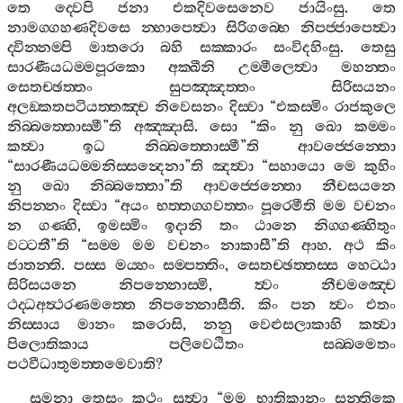
තෙ
ද‍්වෙපි
ජනා
එකදිවසෙනෙව
ජායිංසු
.
තෙ
නාමග‍්ගහණදිවසෙ
න‍්හාපෙත්‍වා
සිරිගබ‍්භෙ
නිපජ‍්ජාපෙත්‍වා
ද‍්වින‍්නම‍්පි
මාතරො
බහි
සක‍්කාරං
සංවිදහිංසු
.
තෙසු
සාරණීයධම‍්මපූරකො
අක‍්ඛීනි
උම‍්මීලෙත්‍වා
මහන‍්තං
සෙතච‍්ඡත‍්තං
සුපඤ‍්ඤත‍්තං
සිරිසයනං
අලඞ‍්කතපටියත‍්තඤ‍්ච
නිවෙසනං
දිස‍්වා
“
එකස‍්මිං
රාජකුලෙ
නිබ‍්බත‍්තොස‍්මී
”
ති
අඤ‍්ඤාසි
.
සො
“
කිං
නු
ඛො
කම‍්මං
කත්‍වා
ඉධ
නිබ‍්බත‍්තොස‍්මී
”
ති
ආවජ‍්ජෙන‍්තො
“
සාරණීයධම‍්මනිස‍්සන්‍දෙනා
”
ති
ඤත්‍වා
“
සහායො
මෙ
කුහිං
නු
ඛො
නිබ‍්බත‍්තො
”
ති
ආවජ‍්ජෙන‍්තො
නීචසයනෙ
නිපන‍්නං
දිස‍්වා
“
අයං
භත‍්තග‍්ගවත‍්තං
පූරෙමීති
මම
වචනං
න
ගණ‍්හි
,
ඉමස‍්මිං
ඉදානි
තං
ඨානෙ
නිග‍්ගණ‍්හිතුං
වට‍්ටතී
”
ති
“
සම‍්ම
මම
වචනං
නාකාසී
”
ති
ආහ
.
අථ
කිං
ජාතන‍්ති
.
පස‍්ස
මය‍්හං
සම‍්පත‍්තිං
,
සෙතච‍්ඡත‍්තස‍්ස
හෙට‍්ඨා
සිරිසයනෙ
නිපන‍්නොස‍්මි
,
ත්‍වං
නීචමඤ‍්චෙ
ථද‍්ධඅත්‍ථරණමත‍්තෙ
නිපන‍්නොසීති
.
කිං
පන
ත්‍වං
එතං
නිස‍්සාය
මානං
කරොසි
,
නනු
වෙළුසලාකාහි
කත්‍වා
පිලොතිකාය
පලිවෙඨිතං
සබ‍්බමෙතං
පථවීධාතුමත‍්තමෙවාති
?
සුමනා
තෙසං
කථං
සුත්‍වා
“
මම
භාතිකානං
සන‍්තිකෙ