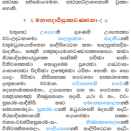
අත්‍ථස‍්ස
අභිසමාගමෙන
,
අත්‍ථප‍්පටිලාභෙනාති
වුත‍්තං
හොති
.
4.
මනාපදායීසුත‍්තවණ‍්ණනා
චතුත්‍ථෙ
උග‍්ගො
ති
ගුණෙහි
උග‍්ගතත‍්තා
එවංලද‍්ධනාමො
.
සාලපුප‍්ඵකං
ඛාදනීය
න‍්ති
චතුමධුරයොජිතෙන
සාලිපිට‍්ඨෙන
කතං
සාලපුප‍්ඵසදිසං
ඛාදනීයං
.
තඤ‍්හි
පඤ‍්ඤායමානවණ‍්ටපත‍්තකෙසරං
කත්‍වා
ජීරකාදිසම‍්භාරයුත‍්තෙ
සප‍්පිම‍්හි
පචිත්‍වා
සප‍්පිං
විනිවත‍්තෙත්‍වා
කොලුම‍්බෙ
පූරෙත්‍වා
ගන්‍ධවාසං
ගාහාපෙත්‍වා
පිදහිත්‍වා
ලඤ‍්ඡෙත්‍වා
ඨපිතං
හොති
.
තං
සො
යාගුං
පිවිත්‍වා
නිසින‍්නස‍්ස
භගවතො
අන‍්තරභත‍්තෙ
දාතුකාමො
එවමාහ
.
පටිග‍්ගහෙසි
භගවා
ති
දෙසනාමත‍්තමෙතං
,
උපාසකො
පන
තං
භගවතො
ච
පඤ‍්චන‍්නඤ‍්ච
භික‍්ඛුසතානං
අදාසි
.
යථා
ච
තං
,
එවං
සූකරමංසාදීනිපි
.
තත්‍ථ
සම‍්පන‍්නකොලක
න‍්ති
සම‍්පන‍්නබදරං
.
සූකරමංස
න‍්ති
මධුරරසෙහි
බදරෙහි
සද‍්ධිං
ජීරකාදිසම‍්භාරෙහි
යොජෙත්‍වා
පක‍්කං
එකසංවච‍්ඡරිකසූකරමංසං
.
නිබ‍්බත‍්තතෙලක
න‍්ති
විනිවත‍්තිතතෙලං
.
නාලියසාක
න‍්ති
සාලිපිට‍්ඨෙන
සද‍්ධිං