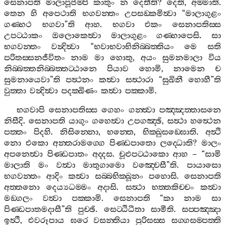
සෙනාපති
මාලාපූජම‍්පි
කාතුං
න
දෙතීති
?
දෙති
,
අම‍්මාති
.
තෙන
හි
අපෙථාති
භගවන‍්තං
උපසඞ‍්කමිත්‍වා
“
මාලාගුළං
ගණ‍්හථ
භගවා
”
ති
ආහ
.
භගවා
එකං
සෙනාපතිස‍්ස
උපට‍්ඨාකං
ඔලොකෙත්‍වා
මාලාගුළං
ගණ‍්හාපෙසි
.
සා
භගවන‍්තං
වන්‍දිත්‍වා
“
භවාභවාභිනිබ‍්බත‍්තියං
මෙ
සති
පරිතස‍්සනජීවිතං
නාම
මා
හොතු
,
අයං
සුමනමාලා
විය
නිබ‍්බත‍්තනිබ‍්බත‍්තට‍්ඨානෙ
පියාව
හොමි
,
නාමෙන
ච
සුමනායෙවා
”
ති
පත්‍ථනං
කත්‍වා
සත්‍ථාරා
“
සුඛිනී
හොහී
”
ති
වුත‍්තා
වන්‍දිත්‍වා
පදක‍්ඛිණං
කත්‍වා
පක‍්කාමි
.
භගවාපි
සෙනාපතිස‍්ස
ගෙහං
ගන‍්ත්‍වා
පඤ‍්ඤත‍්තාසනෙ
නිසීදි
.
සෙනාපති
යාගුං
ගහෙත්‍වා
උපගඤ‍්ඡි
,
සත්‍ථා
හත්‍ථෙන
පත‍්තං
පිදහි
.
නිසින‍්නො
,
භන‍්තෙ
,
භික‍්ඛුසඞ‍්ඝොති
.
අත්‍ථි
නො
එකො
අන‍්තරාමග‍්ගෙ
පිණ‍්ඩපාතො
ලද‍්ධොති
?
මාලං
අපනෙත්‍වා
පිණ‍්ඩපාතං
අද‍්දස
.
චූළුපට‍්ඨාකො
ආහ
– “
සාමි
මාලාති
මං
වත්‍වා
මාතුගාමො
වඤ‍්චෙසී
”
ති
.
පායාසො
භගවන‍්තං
ආදිං
කත්‍වා
සබ‍්බභික‍්ඛූනං
පහොසි
.
සෙනාපති
අත‍්තනො
දෙය්‍යධම‍්මං
අදාසි
.
සත්‍ථා
භත‍්තකිච‍්චං
කත්‍වා
මඞ‍්ගලං
වත්‍වා
පක‍්කාමි
.
සෙනාපති
“
කා
නාම
සා
පිණ‍්ඩපාතමදාසී
”
ති
පුච‍්ඡි
.
සෙට‍්ඨිධීතා
සාමීති
.
සප‍්පඤ‍්ඤා
ඉත්‍ථී
,
එවරූපාය
ඝරෙ
වසන‍්තියා
පුරිසස‍්ස
සග‍්ගසම‍්පත‍්ති