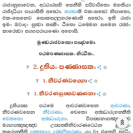
රාජානුභාවෙන
,
අට‍්ඨාරසහි
සෙනීහි
පරිවාරිතො
මහතියා
රාජිද‍්ධියා
පායාසීති
අත්‍ථො
.
තග‍්ඝා
ති
එකංසත්‍ථෙ
නිපාතො
,
එකංසෙනෙව
සොකසල‍්ලහරණොති
අත්‍ථො
.
ඉති
රාජා
ඉමං
ඔවාදං
සුත්‍වා
තස‍්මිං
ඨිතො
ධම‍්මෙන
සමෙන
රජ‍්ජං
කාරෙත්‍වා
සග‍්ගපරායණො
අහොසි
.
මුණ‍්ඩරාජවග‍්ගො
පඤ‍්චමො
.
පඨමපණ‍්ණාසකං
නිට‍්ඨිතං
.
2.
දුතියං
පණ‍්ණාසකං
1.
නීවරණවග‍්ගො
1.
නීවරණසුත‍්තවණ‍්ණනා
දුතියස‍්ස
පඨමෙ
ආවරණවසෙන
ආවරණා
.
නීවරණවසෙන
නීවරණා
.
චෙතො
අජ‍්ඣාරුහන‍්තීති
චෙතසො
අජ‍්ඣාරුහා
.
විපස‍්සනාපඤ‍්ඤඤ‍්ච
මග‍්ගපඤ‍්ඤඤ‍්ච
උප‍්පත‍්තිනිවාරණට‍්ඨෙන
දුබ‍්බලං
කරොන‍්තීති
පඤ‍්ඤාය
දුබ‍්බලීකරණා
.
යා
වා
එතෙහි
සද‍්ධිං