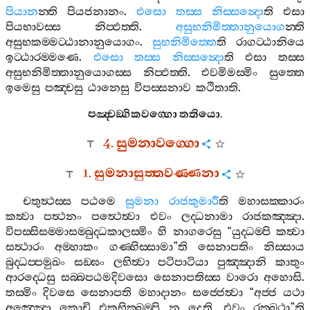
පියාන
න‍්ති
පියජනානං
.
එසො
තස‍්ස
නිස‍්සන්‍දො
ති
එසා
පියභාවස‍්ස
නිප‍්ඵත‍්ති
.
අසුභනිමිත‍්තානුයොග
න‍්ති
අසුභකම‍්මට‍්ඨානානුයොගං
.
සුභනිමිත‍්තෙ
ති
රාගට‍්ඨානියෙ
ඉට‍්ඨාරම‍්මණෙ
.
එසො
තස‍්ස
නිස‍්සන්‍දො
ති
එසා
තස‍්ස
අසුභනිමිත‍්තානුයොගස‍්ස
නිප‍්ඵත‍්ති
.
එවමිමස‍්මිං
සුත‍්තෙ
ඉමෙසු
පඤ‍්චසු
ඨානෙසු
විපස‍්සනාව
කථිතාති
.
පඤ‍්චඞ‍්ගිකවග‍්ගො
තතියො
.
4.
සුමනාවග‍්ගො
1.
සුමනාසුත‍්තවණ‍්ණනා
චතුත්‍ථස‍්ස
පඨමෙ
සුමනා
රාජකුමාරී
ති
මහාසක‍්කාරං
කත්‍වා
පත්‍ථනං
පත්‍ථෙත්‍වා
එවං
ලද‍්ධනාමා
රාජකඤ‍්ඤා
.
විපස‍්සිසම‍්මාසම‍්බුද‍්ධකාලස‍්මිං
හි
නාගරෙසු
“
යුද‍්ධම‍්පි
කත්‍වා
සත්‍ථාරං
අම‍්හාකං
ගණ‍්හිස‍්සාමා
”
ති
සෙනාපතිං
නිස‍්සාය
බුද‍්ධප‍්පමුඛං
සඞ‍්ඝං
ලභිත්‍වා
පටිපාටියා
පුඤ‍්ඤානි
කාතුං
ආරද‍්ධෙසු
සබ‍්බපඨමදිවසො
සෙනාපතිස‍්ස
වාරො
අහොසි
.
තස‍්මිං
දිවසෙ
සෙනාපති
මහාදානං
සජ‍්ජෙත්‍වා
“
අජ‍්ජ
යථා
අඤ‍්ඤො
කොචි
එකභික‍්ඛම‍්පි
න
දෙති
,
එවං
රක‍්ඛථා
”
ති