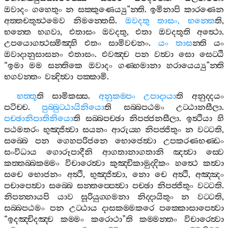
ඔවාදං
ගහෙතුං
න
සක‍්කුණෙය්‍යු
”
න‍්ති
.
ඉමිනාපි
කාරණෙන
අත‍්තචතුත්‍ථමෙව
නිමන‍්තෙසි
.
ඔවදතු
තාසං
,
භන‍්තෙ
ති
,
භන‍්තෙ
භගවා
,
එතාසං
ඔවදතු
,
එතා
ඔවදතූති
අත්‍ථො
.
උපයොගත්‍ථස‍්මිඤ‍්හි
එතං
සාමිවචනං
.
යං
තාස
න‍්ති
යං
ඔවාදානුසාසනං
එතාසං
.
එවඤ‍්ච
පන
වත්‍වා
සො
සෙට‍්ඨි
“
ඉමා
මම
සන‍්තිකෙ
ඔවාදං
ගණ‍්හමානා
හරායෙය්‍යු
”
න‍්ති
භගවන‍්තං
වන්‍දිත්‍වා
පක‍්කාමි
.
භත‍්තූ
ති
සාමිකස‍්ස
.
අනුකම‍්පං
උපාදායා
ති
අනුද‍්දයං
පටිච‍්ච
.
පුබ‍්බුට‍්ඨායිනියො
ති
සබ‍්බපඨමං
උට‍්ඨානසීලා
.
පච‍්ඡානිපාතිනියො
ති
සබ‍්බපච‍්ඡා
නිපජ‍්ජනසීලා
.
ඉත්‍ථියා
හි
පඨමතරං
භුඤ‍්ජිත්‍වා
සයනං
ආරුය‍්හ
නිපජ‍්ජිතුං
න
වට‍්ටති
,
සබ‍්බෙ
පන
ගෙහපරිජනෙ
භොජෙත්‍වා
උපකරණභණ‍්ඩං
සංවිධාය
ගොරූපාදීනි
ආගතානාගතානි
ඤත්‍වා
ස‍්වෙ
කත‍්තබ‍්බකම‍්මං
විචාරෙත්‍වා
කුඤ‍්චිකාමුද‍්දිකං
හත්‍ථෙ
කත්‍වා
සචෙ
භොජනං
අත්‍ථි
,
භුඤ‍්ජිත්‍වා
,
නො
චෙ
අත්‍ථි
,
අඤ‍්ඤං
පචාපෙත්‍වා
සබ‍්බෙ
සන‍්තප‍්පෙත්‍වා
පච‍්ඡා
නිපජ‍්ජිතුං
වට‍්ටති
.
නිපන‍්නායපි
යාව
සූරියුග‍්ගමනා
නිද‍්දායිතුං
න
වට‍්ටති
,
සබ‍්බපඨමං
පන
උට‍්ඨාය
දාසකම‍්මකරෙ
පක‍්කොසාපෙත්‍වා
“
ඉදඤ‍්චිදඤ‍්ච
කම‍්මං
කරොථා
”
ති
කම‍්මන‍්තං
විචාරෙත්‍වා