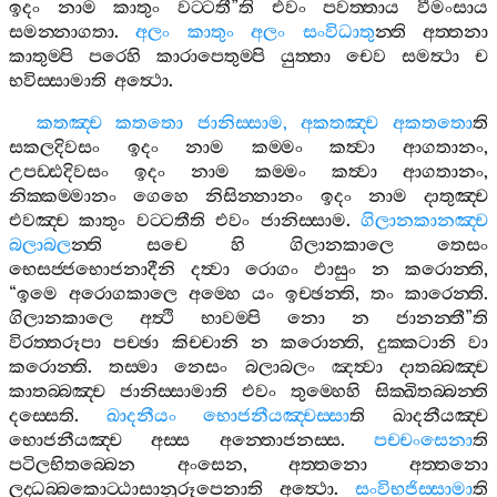
ඉදං
නාම
කාතුං
වට‍්ටතී
”
ති
එවං
පවත‍්තාය
වීමංසාය
සමන‍්නාගතා
.
අලං
කාතුං
අලං
සංවිධාතු
න‍්ති
අත‍්තනා
කාතුම‍්පි
පරෙහි
කාරාපෙතුම‍්පි
යුත‍්තා
චෙව
සමත්‍ථා
ච
භවිස‍්සාමාති
අත්‍ථො
.
කතඤ‍්ච
කතතො
ජානිස‍්සාම
,
අකතඤ‍්ච
අකතතො
ති
සකලදිවසං
ඉදං
නාම
කම‍්මං
කත්‍වා
ආගතානං
,
උපඩ‍්ඪදිවසං
ඉදං
නාම
කම‍්මං
කත්‍වා
ආගතානං
,
නික‍්කම‍්මානං
ගෙහෙ
නිසින‍්නානං
ඉදං
නාම
දාතුඤ‍්ච
එවඤ‍්ච
කාතුං
වට‍්ටතීති
එවං
ජානිස‍්සාම
.
ගිලානකානඤ‍්ච
බලාබල
න‍්ති
සචෙ
හි
ගිලානකාලෙ
තෙසං
භෙසජ‍්ජභොජනාදීනි
දත්‍වා
රොගං
ඵාසුං
න
කරොන‍්ති
,
“
ඉමෙ
අරොගකාලෙ
අම‍්හෙ
යං
ඉච‍්ඡන‍්ති
,
තං
කාරෙන‍්ති
.
ගිලානකාලෙ
අත්‍ථි
භාවම‍්පි
නො
න
ජානන‍්තී
”
ති
විරත‍්තරූපා
පච‍්ඡා
කිච‍්චානි
න
කරොන‍්ති
,
දුක‍්කටානි
වා
කරොන‍්ති
.
තස‍්මා
නෙසං
බලාබලං
ඤත්‍වා
දාතබ‍්බඤ‍්ච
කාතබ‍්බඤ‍්ච
ජානිස‍්සාමාති
එවං
තුම‍්හෙහි
සික‍්ඛිතබ‍්බන‍්ති
දස‍්සෙති
.
ඛාදනීයං
භොජනීයඤ‍්චස‍්සා
ති
ඛාදනීයඤ‍්ච
භොජනීයඤ‍්ච
අස‍්ස
අන‍්තොජනස‍්ස
.
පච‍්චංසෙනා
ති
පටිලභිතබ‍්බෙන
අංසෙන
,
අත‍්තනො
අත‍්තනො
ලද‍්ධබ‍්බකොට‍්ඨාසානුරූපෙනාති
අත්‍ථො
.
සංවිභජිස‍්සාමා
ති