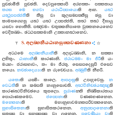
පුච‍්ඡාමීති
පුච‍්ඡති
.
දෙවපුත‍්තොපි
අරහත‍්තං
පත‍්තතාය
තග‍්ඝ
මෙ
භගවා
යථාධිප‍්පායො
ති
ආහ
.
යත්‍ථ
යත්‍ථූපපජ‍්ජතී
ති
තීසු
වා
කුලසම‍්පත‍්තීසු
ඡසු
වා
කාමසග‍්ගෙසු
යත්‍ථ
යත්‍ථ
උප‍්පජ‍්ජති
,
තත්‍ථ
තත්‍ථ
දීඝායු
යසවා
හොතීති
.
පඤ‍්චමං
චතුක‍්කනිපාතෙ
වුත‍්තනයෙනෙව
වෙදිතබ‍්බං
.
ඡට‍්ඨසත‍්තමානි
උත‍්තානත්‍ථානෙව
.
8.
අලබ‍්භනීයඨානසුත‍්තවණ‍්ණනා
අට‍්ඨමෙ
අලබ‍්භනීයානී
ති
අලද‍්ධබ‍්බානි
,
න
සක‍්කා
ලභිතුං
.
ඨානානී
ති
කාරණානි
.
ජරාධම‍්මං
මා
ජීරී
ති
යං
මය‍්හං
ජරාසභාවං
,
තං
මා
ජීරතු
.
සෙසපදෙසුපි
එසෙව
නයො
.
නච‍්ඡාදෙය්‍යා
ති
න
රුච‍්චෙය්‍ය
.
අබ‍්බුහී
ති
නීහරි
.
යතො
ති
යස‍්මිං
කාලෙ
.
ආපදාසූ
ති
උපද‍්දවෙසු
.
න
වෙධතී
ති
න
කම‍්පති
නානුසොචති
.
අත්‍ථවිනිච‍්ඡයඤ‍්ඤූ
ති
කාරණත්‍ථවිනිච‍්ඡයෙ
කුසලො
.
පුරාණ
න‍්ති
නිබ‍්බිකාරතාය
පොරාණකමෙව
.
ජප‍්පෙනා
ති
වණ‍්ණභණනෙන
.
මන‍්තෙනා
ති
මහානුභාවමන‍්තපරිවත‍්තනෙන
.
සුභාසිතෙනා
ති
සුභාසිතකථනෙන
.
අනුප‍්පදානෙනා
ති
සතස‍්ස
වා
සහස‍්සස‍්ස
වා
දානෙන
.
පවෙණියා
වා
ති