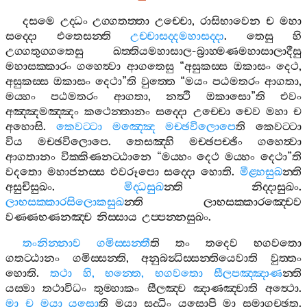
දසමෙ
උද‍්ධං
උග‍්ගතත‍්තා
උච‍්චො
,
රාසිභාවෙන
ච
මහා
සද‍්දො
එතෙසන‍්ති
උච‍්චාසද‍්දමහාසද‍්දා
.
තෙසු
හි
උග‍්ගතුග‍්ගතෙසු
ඛත‍්තියමහාසාල
-
බ්‍රාහ‍්මණමහාසාලාදීසු
මහාසක‍්කාරං
ගහෙත්‍වා
ආගතෙසු
“
අසුකස‍්ස
ඔකාසං
දෙථ
,
අසුකස‍්ස
ඔකාසං
දෙථා
”
ති
වුත‍්තෙ
“
මයං
පඨමතරං
ආගතා
,
මය‍්හං
පඨමතරං
ආගතා
,
නත්‍ථි
ඔකාසො
”
ති
එවං
අඤ‍්ඤමඤ‍්ඤං
කථෙන‍්තානං
සද‍්දො
උච‍්චො
චෙව
මහා
ච
අහොසි
.
කෙවට‍්ටා
මඤ‍්ඤෙ
මච‍්ඡවිලොපෙ
ති
කෙවට‍්ටා
විය
මච‍්ඡවිලොපෙ
.
තෙසඤ‍්හි
මච‍්ඡපච‍්ඡිං
ගහෙත්‍වා
ආගතානං
වික‍්කිණනට‍්ඨානෙ
“
මය‍්හං
දෙථ
මය‍්හං
දෙථා
”
ති
වදතො
මහාජනස‍්ස
එවරූපො
සද‍්දො
හොති
.
මීළ‍්හසුඛ
න‍්ති
අසුචිසුඛං
.
මිද‍්ධසුඛ
න‍්ති
නිද‍්දාසුඛං
.
ලාභසක‍්කාරසිලොකසුඛ
න‍්ති
ලාභසක‍්කාරඤ‍්චෙව
වණ‍්ණභණනඤ‍්ච
නිස‍්සාය
උප‍්පන‍්නසුඛං
.
තංනින‍්නාව
ගමිස‍්සන‍්තී
ති
තං
තදෙව
භගවතො
ගතට‍්ඨානං
ගමිස‍්සන‍්ති
,
අනුබන්‍ධිස‍්සන‍්තියෙවාති
වුත‍්තං
හොති
.
තථා
හි
,
භන‍්තෙ
,
භගවතො
සීලපඤ‍්ඤාණ
න‍්ති
යස‍්මා
තථාවිධං
තුම‍්හාකං
සීලඤ‍්ච
ඤාණඤ‍්චාති
අත්‍ථො
.
මා
ච
මයා
යසො
ති
මයා
සද‍්ධිං
යසොපි
මා
සමාගච‍්ඡතු
.