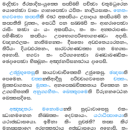
මද‍්දිත්‍වා
ජීරකාදිසංයුත‍්තෙ
සප‍්පිම‍්හි
පචිත්‍වා
චතුමධුරෙන
යොජෙත්‍වා
වාසං
ගාහාපෙත්‍වා
ඨපිතං
නාලියසාකං
.
නෙතං
භගවතො
කප‍්පතී
ති
එත්‍ථ
අකප‍්පියං
උපාදාය
කප‍්පියම‍්පි
න
කප‍්පතීති
වුත‍්තං
,
සෙට‍්ඨි
පන
සබ‍්බම‍්පි
තං
ආහරාපෙත්‍වා
රාසිං
කත්‍වා
යං
යං
අකප‍්පියං
,
තං
තං
අන‍්තරාපණං
පහිණිත්‍වා
කප‍්පියං
උපභොගපරිභොගභණ‍්ඩං
අදාසි
.
චන්‍දනඵලකං
නාතිමහන‍්තං
දීඝතො
අඩ‍්ඪතෙය්‍යරතනං
,
තිරියං
දියඩ‍්ඪරතනං
,
සාරවරභණ‍්ඩත‍්තා
පන
මහග‍්ඝං
අහොසි
.
භගවා
තං
පටිග‍්ගහෙත්‍වා
ඛණ‍්ඩාඛණ‍්ඩිකං
ඡෙදාපෙත්‍වා
භික‍්ඛූනං
අඤ‍්ජනපිසනත්‍ථාය
දාපෙසි
.
උජ‍්ජුභූතෙසූ
ති
කායවාචාචිත‍්තෙහි
උජුකෙසු
.
ඡන්‍දසා
ති
පෙමෙන
.
චත‍්ත
න‍්තිආදීසු
පරිච‍්චාගවසෙන
චත‍්තං
.
මුත‍්තචාගතාය
මුත‍්තං
.
අනපෙක‍්ඛචිත‍්තතාය
චිත‍්තෙන
න
උග‍්ගහිතන‍්ති
අනුග‍්ගහීතං
.
ඛෙත‍්තූපමෙ
ති
විරුහනට‍්ඨෙන
ඛෙත‍්තසදිසෙ
.
අඤ‍්ඤතරං
මනොමය
න‍්ති
සුද‍්ධාවාසෙසු
එකං
ඣානමනෙන
නිබ‍්බත‍්තං
දෙවකායං
.
යථාධිප‍්පායො
ති
යථාජ‍්ඣාසයො
.
ඉමිනා
කිං
පුච‍්ඡති
?
තස‍්ස
කිර
මනුස‍්සකාලෙ
අරහත‍්තත්‍ථාය
අජ‍්ඣාසයො
අහොසි
,
තං