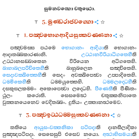
සුමනවග‍්ගො
චතුත්‍ථො
.
5.
මුණ‍්ඩරාජවග‍්ගො
1.
පඤ‍්චභොගආදියසුත‍්තවණ‍්ණනා
පඤ‍්චමස‍්ස
පඨමෙ
භොගානං
ආදියා
ති
භොගානං
ආදාතබ‍්බකාරණානි
.
උට‍්ඨානවීරියාධිගතෙහී
ති
උට‍්ඨානසඞ‍්ඛාතෙන
වීරියෙන
අධිගතෙහි
.
බාහාබලපරිචිතෙහී
ති
බාහුබලෙන
සඤ‍්චිතෙහි
.
සෙදාවක‍්ඛිත‍්තෙහී
ති
සෙදං
අවක‍්ඛිපෙත්‍වා
උප‍්පාදිතෙහි
.
ධම‍්මිකෙහී
ති
ධම‍්මයුත‍්තෙහි
.
ධම‍්මලද‍්ධෙහී
ති
දසකුසලකම‍්මං
අකොපෙත්‍වා
ලද‍්ධෙහි
.
පීණෙතී
ති
පීණිතං
ථූලං
කරොති
.
සෙසමෙත්‍ථ
චතුක‍්කනිපාතෙ
වුත‍්තනයෙනෙව
වෙදිතබ‍්බං
.
දුතියං
උත‍්තානත්‍ථමෙව
.
3.
පඤ‍්චඉට‍්ඨධම‍්මසුත‍්තවණ‍්ණනා
තතියෙ
ආයුසංවත‍්තනිකා
පටිපදා
ති
දානසීලාදිකා
පුඤ‍්ඤපටිපදා
.
සෙසෙසුපි
එසෙව
නයො
.
අත්‍ථාභිසමයා
ති