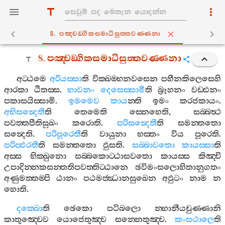
8. පඤ‍්චඞ‍්ගිකසමාධිසුත‍්තවණ‍්ණනා
8.
පඤ‍්චඞ‍්ගිකසමාධිසුත‍්තවණ‍්ණනා
අට‍්ඨමෙ
අරියස‍්සා
ති
වික‍්ඛම‍්භනවසෙන
පහීනකිලෙසෙහි
ආරකා
ඨිතස‍්ස
.
භාවනං
දෙසෙස‍්සාමී
ති
බ්‍රූහනං
වඩ‍්ඪනං
පකාසයිස‍්සාමි
.
ඉමමෙව
කාය
න‍්ති
ඉමං
කරජකායං
.
අභිසන්‍දෙතී
ති
තෙමෙති
ස‍්නෙහෙති
,
සබ‍්බත්‍ථ
පවත‍්තපීතිසුඛං
කරොති
.
පරිසන්‍දෙතී
ති
සමන‍්තතො
සන්‍දෙති
.
පරිපූරෙතී
ති
වායුනා
භස‍්තං
විය
පූරෙති
.
පරිප‍්ඵරතී
ති
සමන‍්තතො
ඵුසති
.
සබ‍්බාවතො
කායස‍්සා
ති
අස‍්ස
භික‍්ඛුනො
සබ‍්බකොට‍්ඨාසවතො
කායස‍්ස
කිඤ‍්චි
උපාදින‍්නකසන‍්තතිපවත‍්තිට‍්ඨානෙ
ඡවිමංසලොහිතානුගතං
අණුමත‍්තම‍්පි
ඨානං
පඨමජ‍්ඣානසුඛෙන
අඵුටං
නාම
න
හොති
.
දක‍්ඛො
ති
ඡෙකො
පටිබලො
න‍්හානීයචුණ‍්ණානි
කාතුඤ‍්චෙව
යොජෙතුඤ‍්ච
සන‍්නෙතුඤ‍්ච
.
කංසථාලෙ
ති