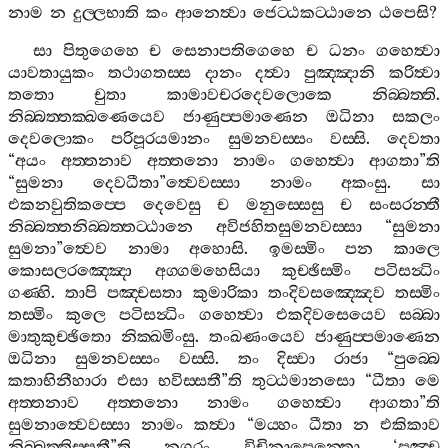
නාම
න
දුල‍්ලභාති
කං
ආනෙත්‍වා
ජෙට‍්ඨකට‍්ඨානෙ
ඨපෙසි
?
සා
පිතුගෙහෙ
ච
සෙනාපතිගෙහෙ
ච
ධනං
ගහෙත්‍වා
යාවතායුකං
තථාගතස‍්ස
දානං
දත්‍වා
පුඤ‍්ඤානි
කරිත්‍වා
තතො
චුතා
කාමාවචරදෙවලොකෙ
නිබ‍්බත‍්ති
.
නිබ‍්බත‍්තක‍්ඛණෙයෙව
ජාණුප‍්පමාණෙන
ඔධිනා
සකලං
දෙවලොකං
පරිපූරයමානං
සුමනවස‍්සං
වස‍්සි
.
දෙවතා
“
අයං
අත‍්තනාව
අත‍්තනො
නාමං
ගහෙත්‍වා
ආගතා
”
ති
“
සුමනා
දෙවධීතා
”
ත්‍වෙවස‍්සා
නාමං
අකංසු
.
සා
එකනවුතිකප‍්පෙ
දෙවෙසු
ච
මනුස‍්සෙසු
ච
සංසරන‍්තී
නිබ‍්බත‍්තනිබ‍්බත‍්තට‍්ඨානෙ
අවිජහිතසුමනවස‍්සා
“
සුමනා
සුමනා
”
ත්‍වෙව
නාමා
අහොසි
.
ඉමස‍්මිං
පන
කාලෙ
කොසලරඤ‍්ඤො
අග‍්ගමහෙසියා
කුච‍්ඡිස‍්මිං
පටිසන්‍ධිං
ගණ‍්හි
.
තාපි
පඤ‍්චසතා
කුමාරිකා
තංදිවසඤ‍්ඤෙව
තස‍්මිං
තස‍්මිං
කුලෙ
පටිසන්‍ධිං
ගහෙත්‍වා
එකදිවසෙයෙව
සබ‍්බා
මාතුකුච‍්ඡිතො
නික‍්ඛමිංසු
.
තංඛණංයෙව
ජාණුප‍්පමාණෙන
ඔධිනා
සුමනවස‍්සං
වස‍්සි
.
තං
දිස‍්වා
රාජා
“
පුබ‍්බෙ
කතාභිනීහාරා
එසා
භවිස‍්සතී
”
ති
තුට‍්ඨමානසො
“
ධීතා
මෙ
අත‍්තනාව
අත‍්තනො
නාමං
ගහෙත්‍වා
ආගතා
”
ති
සුමනාත්‍වෙවස‍්සා
නාමං
කත්‍වා
“
මය‍්හං
ධීතා
න
එකිකාව
නිබ‍්බත‍්තිස‍්සතී
”
ති
නගරං
විචිනාපෙන‍්තො
‘
පඤ‍්ච