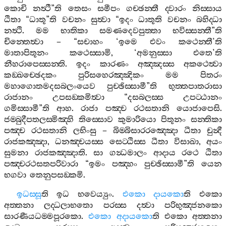
කොචි
නත්‍ථී
”
ති
තෙසං
සමීපං
ගච‍්ඡන‍්තී
ද‍්වාරං
නිස‍්සාය
ඨිතා
“
ධාතූ
”
ති
වචනං
සුත්‍වා
“
ඉදං
ධාතූති
වචනං
බහිද‍්ධා
නත්‍ථි
.
මම
භාතිකා
සමණදෙවපුත‍්තා
භවිස‍්සන‍්තී
”
ති
චින‍්තෙත්‍වා
– “
සචාහං
‘
ඉමෙ
එවං
කථෙන‍්තී
’
ති
මාතාපිතූනං
කථෙස‍්සාමි
, ‘
අමනුස‍්සා
එතෙ
’
ති
නීහරාපෙස‍්සන‍්ති
.
ඉදං
කාරණං
අඤ‍්ඤස‍්ස
අකථෙත්‍වා
කඞ‍්ඛච‍්ඡෙදකං
පුරිසහෙරඤ‍්ඤිකං
මම
පිතරං
මහාගොතමදසබලංයෙව
පුච‍්ඡිස‍්සාමී
”
ති
භුත‍්තපාතරාසා
රාජානං
උපසඞ‍්කමිත්‍වා
“
දසබලස‍්ස
උපට‍්ඨානං
ගමිස‍්සාමී
”
ති
ආහ
.
රාජා
පඤ‍්ච
රථසතානි
යොජාපෙසි
.
ජම‍්බුදීපතලස‍්මිඤ‍්හි
තිස‍්සොව
කුමාරියො
පිතූනං
සන‍්තිකා
පඤ‍්ච
රථසතානි
ලභිංසු
–
බිම‍්බිසාරරඤ‍්ඤො
ධීතා
චුන්‍දී
රාජකඤ‍්ඤා
,
ධනඤ‍්චයස‍්ස
සෙට‍්ඨිස‍්ස
ධීතා
විසාඛා
,
අයං
සුමනා
රාජකඤ‍්ඤාති
.
සා
ගන්‍ධමාලං
ආදාය
රථෙ
ඨිතා
පඤ‍්චරථසතපරිවාරා
“
ඉමං
පඤ‍්හං
පුච‍්ඡිස‍්සාමී
”
ති
යෙන
භගවා
තෙනුපසඞ‍්කමි
.
ඉධස‍්සූ
ති
ඉධ
භවෙය්‍යුං
.
එකො
දායකො
ති
එකො
අත‍්තනා
ලද‍්ධලාභතො
පරස‍්ස
දත්‍වා
පරිභුඤ‍්ජනකො
සාරණීයධම‍්මපූරකො
.
එකො
අදායකො
ති
එකො
අත‍්තනා