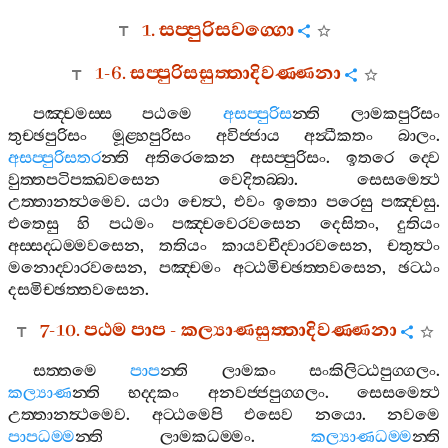
1.
සප‍්පුරිසවග‍්ගො
1-6.
සප‍්පුරිසසුත‍්තාදිවණ‍්ණනා
පඤ‍්චමස‍්ස
පඨමෙ
අසප‍්පුරිස
න‍්ති
ලාමකපුරිසං
තුච‍්ඡපුරිසං
මූළ‍්හපුරිසං
අවිජ‍්ජාය
අන්‍ධීකතං
බාලං
.
අසප‍්පුරිසතර
න‍්ති
අතිරෙකෙන
අසප‍්පුරිසං
.
ඉතරෙ
ද‍්වෙ
වුත‍්තපටිපක‍්ඛවසෙන
වෙදිතබ‍්බා
.
සෙසමෙත්‍ථ
උත‍්තානත්‍ථමෙව
.
යථා
චෙත්‍ථ
,
එවං
ඉතො
පරෙසු
පඤ‍්චසු
.
එතෙසු
හි
පඨමං
පඤ‍්චවෙරවසෙන
දෙසිතං
,
දුතියං
අස‍්සද‍්ධම‍්මවසෙන
,
තතියං
කායවචීද‍්වාරවසෙන
,
චතුත්‍ථං
මනොද‍්වාරවසෙන
,
පඤ‍්චමං
අට‍්ඨමිච‍්ඡත‍්තවසෙන
,
ඡට‍්ඨං
දසමිච‍්ඡත‍්තවසෙන
.
7-10.
පඨම
පාප
-
කල්‍යාණසුත‍්තාදිවණ‍්ණනා
සත‍්තමෙ
පාප
න‍්ති
ලාමකං
සංකිලිට‍්ඨපුග‍්ගලං
.
කල්‍යාණ
න‍්ති
භද‍්දකං
අනවජ‍්ජපුග‍්ගලං
.
සෙසමෙත්‍ථ
උත‍්තානත්‍ථමෙව
.
අට‍්ඨමෙපි
එසෙව
නයො
.
නවමෙ
පාපධම‍්ම
න‍්ති
ලාමකධම‍්මං
.
කල්‍යාණධම‍්ම
න‍්ති