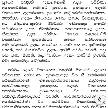
වුට‍්ඨෙ
පඤ‍්චහි
උදකමග‍්ගෙහි
උදකං
පවිසිත්‍වා
අන‍්තොවාපියං
ආවාටෙ
පූරෙය්‍ය
.
පුනප‍්පුනං
දෙවෙ
වස‍්සන‍්තෙ
උදකමග‍්ගෙ
පූරෙත්‍වා
ගාවුතඩ‍්ඪයොජනමත‍්තං
ඔත්‍ථරිත්‍වා
උදකං
තිට‍්ඨෙය්‍ය
තතො
තතො
විස‍්සන්‍දමානං
.
අථ
නිද‍්ධමනතුම‍්බෙ
විවරිත්‍වා
ඛෙත‍්තෙසු
කම‍්මෙ
කයිරමානෙ
උදකං
නික‍්ඛමන‍්තං
,
සස‍්සපාකකාලෙ
උදකං
නික‍්ඛන‍්තං
උදකං
පරිහීනං
, “
මච‍්ඡෙ
ගණ‍්හාමා
”
ති
වත‍්තබ‍්බතං
ආපජ‍්ජෙය්‍ය
.
තතො
කතිපාහෙන
ආවාටෙසුයෙව
උදකං
සණ‍්ඨහෙය
.
යාව
පන
තං
ආවාටෙසු
හොති
,
තාව
මහාවාපියං
උදකං
අත්‍ථීති
සඞ‍්ඛං
ගච‍්ඡති
.
යදා
පන
තත්‍ථ
ඡිජ‍්ජති
,
තදා
“
වාපියං
උදකං
නත්‍ථී
”
ති
වුච‍්චති
.
එවං
සම‍්පදමිදං
වෙදිතබ‍්බං
.
පඨමං
දෙවෙ
වස‍්සන‍්තෙ
පඤ‍්චහි
මග‍්ගෙහි
උදකෙ
පවිසන‍්තෙ
ආවාටානං
පූරණකාලො
විය
හි
පඨමමෙව
පටිසන්‍ධික‍්ඛණෙ
මනොද‍්වාරිකවෙදනාය
වත්‍ථුරූපෙ
පතිට‍්ඨිතකාලො
,
පුනප‍්පුනං
දෙවෙ
වස‍්සන‍්තෙ
පඤ‍්චමග‍්ගානං
පූරණකාලො
විය
පවත‍්තෙ
පඤ‍්චද‍්වාරිකවෙදනාය
පවත‍්ති
,
ගාවුතඩ‍්ඪයොජනමත‍්තං
අජ‍්ඣොත්‍ථරණං
විය
පඨමවයෙ
වීසතිවස‍්සකාලෙ
රජ‍්ජනාදිවසෙන
තස‍්ස
අධිමත‍්තබලවභාවො
,
යාව
වාපිතො