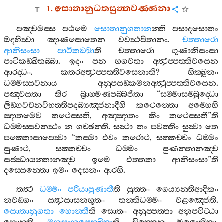
1.
සොතානුධතසුත‍්තවණ‍්ණනා
පඤ‍්චමස‍්ස
පඨමෙ
සොතානුගතාන
න‍්ති
පසාදසොතං
ඔදහිත්‍වා
ඤාණසොතෙන
වවත්‍ථපිතානං
.
චත‍්තාරො
ආනිසංසා
පාටිකඞ‍්ඛා
ති
චත‍්තාරො
ගුණානිසංසා
පාටිකඞ‍්ඛිතබ‍්බා
.
ඉදං
පන
භගවතා
අත්‍ථුප‍්පත‍්තිවසෙන
ආරද‍්ධං
.
කතරඅත්‍ථුප‍්පත‍්තිවසෙනාති
?
භික‍්ඛූනං
ධම‍්මස‍්සවනාය
අනුපසඞ‍්කමනඅත්‍ථුප‍්පත‍්තිවසෙන
.
පඤ‍්චසතා
කිර
බ්‍රාහ‍්මණපබ‍්බජිතා
“
සම‍්මාසම‍්බුද‍්ධො
ලිඞ‍්ගවචනවිභත‍්තිපදබ්‍යඤ‍්ජනාදීහි
කථෙන‍්තො
අම‍්හෙහි
ඤාතමෙව
කථෙස‍්සති
,
අඤ‍්ඤාතං
කිං
කථෙස‍්සතී
”
ති
ධම‍්මස‍්සවනත්‍ථං
න
ගච‍්ඡන‍්ති
.
සත්‍ථා
තං
පවත‍්තිං
සුත්‍වා
තෙ
පක‍්කොසාපෙත්‍වා
“
කස‍්මා
එවං
කරොථ
,
සක‍්කච‍්චං
ධම‍්මං
සුණාථ
,
සක‍්කච‍්චං
ධම‍්මං
සුණන‍්තානඤ‍්ච
සජ‍්ඣායන‍්තානඤ‍්ච
ඉමෙ
එත‍්තකා
ආනිසංසා
”
ති
දස‍්සෙන‍්තො
ඉමං
දෙසනං
ආරභි
.
තත්‍ථ
ධම‍්මං
පරියාපුණාතී
ති
සුත‍්තං
ගෙය්‍යන‍්තිආදිකං
නවඞ‍්ගං
සත්‍ථුසාසනභූතං
තන‍්තිධම‍්මං
වළඤ‍්ජෙති
.
සොතානුගතා
හොන‍්තී
ති
සොතං
අනුප‍්පත‍්තා
අනුපවිට‍්ඨා