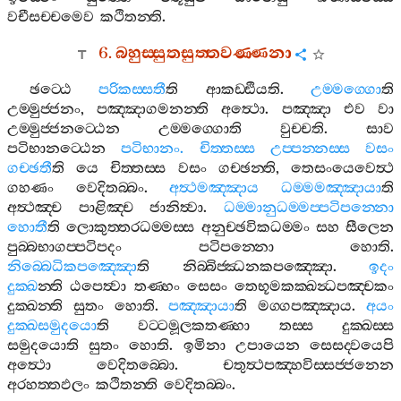
වචීසච‍්චමෙව
කථිතන‍්ති
.
6.
බහුස‍්සුතසුත‍්තවණ‍්ණනා
ඡට‍්ඨෙ
පරිකස‍්සතී
ති
ආකඩ‍්ඪියති
.
උම‍්මග‍්ගො
ති
උම‍්මුජ‍්ජනං
,
පඤ‍්ඤාගමනන‍්ති
අත්‍ථො
.
පඤ‍්ඤා
එව
වා
උම‍්මුජ‍්ජනට‍්ඨෙන
උම‍්මග‍්ගොති
වුච‍්චති
.
සාව
පටිභානට‍්ඨෙන
පටිභානං
.
චිත‍්තස‍්ස
උප‍්පන‍්නස‍්ස
වසං
ගච‍්ඡතී
ති
යෙ
චිත‍්තස‍්ස
වසං
ගච‍්ඡන‍්ති
,
තෙසංයෙවෙත්‍ථ
ගහණං
වෙදිතබ‍්බං
.
අත්‍ථමඤ‍්ඤාය
ධම‍්මමඤ‍්ඤායා
ති
අත්‍ථඤ‍්ච
පාළිඤ‍්ච
ජානිත්‍වා
.
ධම‍්මානුධම‍්මප‍්පටිපන‍්නො
හොතී
ති
ලොකුත‍්තරධම‍්මස‍්ස
අනුච‍්ඡවිකධම‍්මං
සහ
සීලෙන
පුබ‍්බභාගප‍්පටිපදං
පටිපන‍්නො
හොති
.
නිබ‍්බෙධිකපඤ‍්ඤො
ති
නිබ‍්බිජ‍්ඣනකපඤ‍්ඤො
.
ඉදං
දුක‍්ඛ
න‍්ති
ඨපෙත්‍වා
තණ‍්හං
සෙසං
තෙභූමකක‍්ඛන්‍ධපඤ‍්චකං
දුක‍්ඛන‍්ති
සුතං
හොති
.
පඤ‍්ඤායා
ති
මග‍්ගපඤ‍්ඤාය
.
අයං
දුක‍්ඛසමුදයො
ති
වට‍්ටමූලකතණ‍්හා
තස‍්ස
දුක‍්ඛස‍්ස
සමුදයොති
සුතං
හොති
.
ඉමිනා
උපායෙන
සෙසද‍්වයෙපි
අත්‍ථො
වෙදිතබ‍්බො
.
චතුත්‍ථපඤ‍්හවිස‍්සජ‍්ජනෙන
අරහත‍්තඵලං
කථිතන‍්ති
වෙදිතබ‍්බං
.