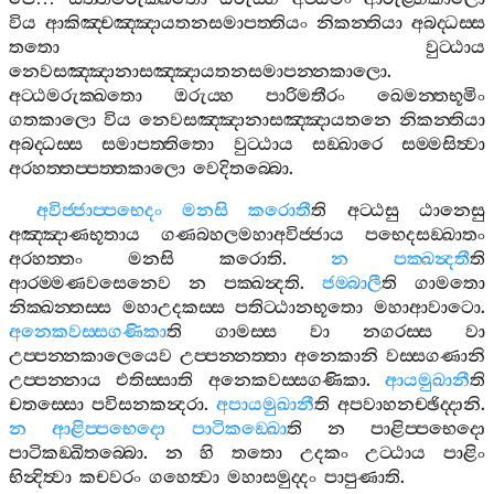
විය
ආකිඤ‍්චඤ‍්ඤායතනසමාපත‍්තියං
නිකන‍්තියා
අබද‍්ධස‍්ස
තතො
වුට‍්ඨාය
නෙවසඤ‍්ඤානාසඤ‍්ඤායතනසමාපන‍්නකාලො
.
අට‍්ඨමරුක‍්ඛතො
ඔරුය‍්හ
පාරිමතීරං
ඛෙමන‍්තභූමිං
ගතකාලො
විය
නෙවසඤ‍්ඤානාසඤ‍්ඤායතනෙ
නිකන‍්තියා
අබද‍්ධස‍්ස
සමාපත‍්තිතො
වුට‍්ඨාය
සඞ‍්ඛාරෙ
සම‍්මසිත්‍වා
අරහත‍්තප‍්පත‍්තකාලො
වෙදිතබ‍්බො
.
අවිජ‍්ජාප‍්පභෙදං
මනසි
කරොතී
ති
අට‍්ඨසු
ඨානෙසු
අඤ‍්ඤාණභූතාය
ගණබහලමහාඅවිජ‍්ජාය
පභෙදසඞ‍්ඛාතං
අරහත‍්තං
මනසි
කරොති
.
න
පක‍්ඛන්‍දතී
ති
ආරම‍්මණවසෙනෙව
න
පක‍්ඛන්‍දති
.
ජම‍්බාලී
ති
ගාමතො
නික‍්ඛන‍්තස‍්ස
මහාඋදකස‍්ස
පතිට‍්ඨානභූතො
මහාආවාටො
.
අනෙකවස‍්සගණිකා
ති
ගාමස‍්ස
වා
නගරස‍්ස
වා
උප‍්පන‍්නකාලෙයෙව
උප‍්පන‍්නත‍්තා
අනෙකානි
වස‍්සගණානි
උප‍්පන‍්නාය
එතිස‍්සාති
අනෙකවස‍්සගණිකා
.
ආයමුඛානී
ති
චතස‍්සො
පවිසනකන්‍දරා
.
අපායමුඛානී
ති
අපවාහනච‍්ඡිද‍්දානි
.
න
ආළිප‍්පභෙදො
පාටිකඞ‍්ඛො
ති
න
පාළිප‍්පභෙදො
පාටිකඞ‍්ඛිතබ‍්බො
.
න
හි
තතො
උදකං
උට‍්ඨාය
පාළිං
භින්‍දිත්‍වා
කචවරං
ගහෙත්‍වා
මහාසමුද‍්දං
පාපුණාති
.