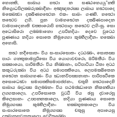
හොන‍්ති
,
සාඛාය
හත්‍ථා
න
සණ‍්ඨහෙය්‍යු
”
න‍්ති
නිග්‍රොධපිලක‍්ඛරුක‍්ඛාදීනං
අඤ‍්ඤතරස‍්ස
ලාඛාය
හත්‍ථපාදෙ
මක‍්ඛෙත්‍වා
දක‍්ඛිණහත්‍ථෙන
එකං
සාඛං
ගණ‍්හි
.
හත්‍ථො
තත්‍ථෙව
ලගි
.
පුන
වාමහත්‍ථෙන
දක‍්ඛිණපාදෙන
වාමපාදෙනාති
චත‍්තාරොපි
හත්‍ථපාදා
තත්‍ථෙව
ලගිංසු
.
සො
අධොසිරො
ලම‍්බමානො
උපරිනදියං
දෙවෙ
වුට‍්ඨෙ
පුණ‍්ණාය
නදියා
සොතෙ
නිමුග‍්ගො
කුම‍්භීලාදීනං
භක‍්ඛො
අහොසි
.
තත්‍ථ
නදීසොතං
විය
සංසාරසොතං
දට‍්ඨබ‍්බං
,
සොතස‍්ස
පාරං
ගන‍්තුකාමපුරිසො
විය
යොගාවචරො
,
ඔරිමතීරං
විය
සක‍්කායො
,
පාරිමතීරං
විය
නිබ‍්බානං
,
පටිපාටියා
ඨිතා
අට‍්ඨ
කකුධරුක‍්ඛා
විය
අට‍්ඨ
සමාපත‍්තියො
,
ලෙපමක‍්ඛිතෙන
හත්‍ථෙන
සාඛාගහණං
විය
ඣානවිපස‍්සනානං
පාරිපන්‍ථිකෙ
අසොධෙත්‍වා
සමාපත‍්තිසමාපජ‍්ජනං
,
චතූහි
හත්‍ථපාදෙහි
සාඛාය
බද‍්ධස‍්ස
ඔලම‍්බනං
විය
පඨමජ‍්ඣානෙ
නිකන‍්තියා
ලග‍්ගකාලො
,
උපරිසොතෙ
වුට‍්ඨි
විය
ඡසු
ද‍්වාරෙසු
කිලෙසානං
උප‍්පන‍්නකාලො
,
නදියා
පුණ‍්ණාය
සොතෙ
නිමුග‍්ගස‍්ස
කුම‍්භීලාදීනං
භක‍්ඛභූතකාලො
විය
සංසාරසොතෙ
නිමුග‍්ගස‍්ස
චතූසු
අපායෙසු
දුක‍්ඛානුභවනකාලො
වෙදිතබ‍්බො
.