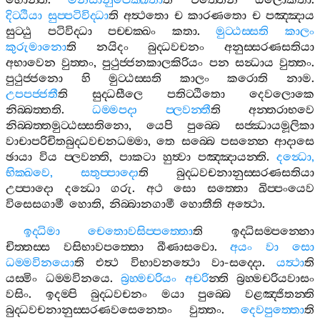
හොන‍්ති
.
මනසානුපෙක‍්ඛිතා
ති
චිත‍්තෙන
ඔලොකිතා
.
දිට‍්ඨියා
සුප‍්පටිවිද‍්ධා
ති
අත්‍ථතො
ච
කාරණතො
ච
පඤ‍්ඤාය
සුට‍්ඨු
පටිවිද‍්ධා
පච‍්චක‍්ඛං
කතා
.
මුට‍්ඨස‍්සති
කාලං
කුරුමානො
ති
නයිදං
බුද‍්ධවචනං
අනුස‍්සරණසතියා
අභාවෙන
වුත‍්තං
,
පුථුජ‍්ජනකාලකිරියං
පන
සන්‍ධාය
වුත‍්තං
.
පුථුජ‍්ජනො
හි
මුට‍්ඨස‍්සති
කාලං
කරොති
නාම
.
උපපජ‍්ජතී
ති
සුද‍්ධසීලෙ
පතිට‍්ඨිතො
දෙවලොකෙ
නිබ‍්බත‍්තති
.
ධම‍්මපදා
ප‍්ලවන‍්තී
ති
අන‍්තරාභවෙ
නිබ‍්බත‍්තමුට‍්ඨස‍්සතිනො
,
යෙපි
පුබ‍්බෙ
සජ‍්ඣායමූලිකා
වාචාපරිචිතබුද‍්ධවචනධම‍්මා
,
තෙ
සබ‍්බෙ
පසන‍්නෙ
ආදාසෙ
ඡායා
විය
ප‍්ලවන‍්ති
,
පාකටා
හුත්‍වා
පඤ‍්ඤායන‍්ති
.
දන්‍ධො
,
භික‍්ඛවෙ
,
සතුප‍්පාදො
ති
බුද‍්ධවචනානුස‍්සරණසතියා
උප‍්පාදො
දන්‍ධො
ගරු
.
අථ
සො
සත‍්තො
ඛිප‍්පංයෙව
විසෙසගාමී
හොති
,
නිබ‍්බානගාමී
හොතීති
අත්‍ථො
.
ඉද‍්ධිමා
චෙතොවසිප‍්පත‍්තො
ති
ඉද‍්ධිසම‍්පන‍්නො
චිත‍්තස‍්ස
වසිභාවපත‍්තො
ඛීණාසවො
.
අයං
වා
සො
ධම‍්මවිනයො
ති
එත්‍ථ
විභාවනත්‍ථො
වා
-
සද‍්දො
.
යත්‍ථා
ති
යස‍්මිං
ධම‍්මවිනයෙ
.
බ්‍රහ‍්මචරියං
අචරි
න‍්ති
බ්‍රහ‍්මචරියවාසං
වසිං
.
ඉදම‍්පි
බුද‍්ධවචනං
මයා
පුබ‍්බෙ
වළඤ‍්ජිතන‍්ති
බුද‍්ධවචනානුස‍්සරණවසෙනෙතං
වුත‍්තං
.
දෙවපුත‍්තො
ති