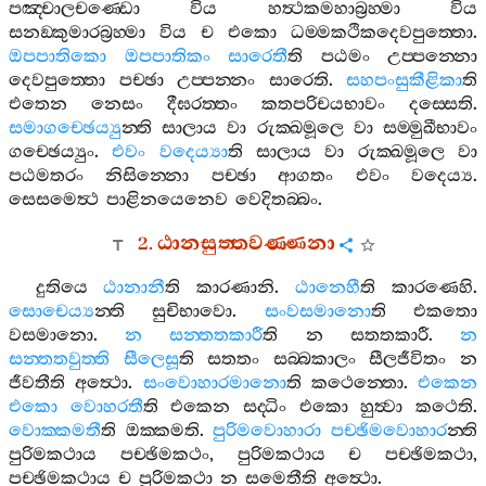
පඤ‍්චාලචණ‍්ඩො
විය
හත්‍ථකමහාබ්‍රහ‍්මා
විය
සනඞ‍්කුමාරබ්‍රහ‍්මා
විය
ච
එකො
ධම‍්මකථිකදෙවපුත‍්තො
.
ඔපපාතිකො
ඔපපාතිකං
සාරෙතී
ති
පඨමං
උප‍්පන‍්නො
දෙවපුත‍්තො
පච‍්ඡා
උප‍්පන‍්නං
සාරෙති
.
සහපංසුකීළිකා
ති
එතෙන
නෙසං
දීඝරත‍්තං
කතපරිචයභාවං
දස‍්සෙති
.
සමාගච‍්ඡෙය්‍යු
න‍්ති
සාලාය
වා
රුක‍්ඛමූලෙ
වා
සම‍්මුඛීභාවං
ගච‍්ඡෙය්‍යුං
.
එවං
වදෙය්‍යා
ති
සාලාය
වා
රුක‍්ඛමූලෙ
වා
පඨමතරං
නිසින‍්නො
පච‍්ඡා
ආගතං
එවං
වදෙය්‍ය
.
සෙසමෙත්‍ථ
පාළිනයෙනෙව
වෙදිතබ‍්බං
.
2.
ඨානසුත‍්තවණ‍්ණනා
දුතියෙ
ඨානානී
ති
කාරණානි
.
ඨානෙහී
ති
කාරණෙහි
.
සොචෙය්‍ය
න‍්ති
සුචිභාවො
.
සංවසමානො
ති
එකතො
වසමානො
.
න
සන‍්තතකාරී
ති
න
සතතකාරී
.
න
සන‍්තතවුත‍්ති
සීලෙසූ
ති
සතතං
සබ‍්බකාලං
සීලජීවිතං
න
ජීවතීති
අත්‍ථො
.
සංවොහාරමානො
ති
කථෙන‍්තො
.
එකෙන
එකො
වොහරතී
ති
එකෙන
සද‍්ධිං
එකො
හුත්‍වා
කථෙති
.
වොක‍්කමතී
ති
ඔක‍්කමති
.
පුරිමවොහාරා
පච‍්ඡිමවොහාර
න‍්ති
පුරිමකථාය
පච‍්ඡිමකථං
,
පුරිමකථාය
ච
පච‍්ඡිමකථා
,
පච‍්ඡිමකථාය
ච
පුරිමකථා
න
සමෙතීති
අත්‍ථො
.