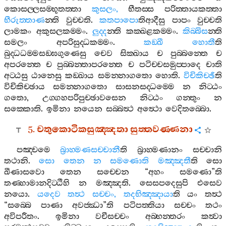
කොසල‍්ලසම‍්භූතත‍්තා
කුසලං
,
භීතස‍්ස
පරිත‍්තායකත‍්තා
භීරුත‍්තාණ
න‍්ති
වුච‍්චති
.
කතපාපො
තිආදීසු
පාපං
වුච‍්චති
ලාමකං
අකුසලකම‍්මං
.
ලුද‍්ද
න‍්ති
කක‍්ඛළකම‍්මං
.
කිබ‍්බිස
න‍්ති
සමලං
අපරිසුද‍්ධකම‍්මං
.
කඞ‍්ඛී
හොතී
ති
බුද‍්ධධම‍්මසඞ‍්ඝගුණෙසු
චෙව
සික‍්ඛාය
ච
පුබ‍්බන‍්තෙ
ච
අපරන‍්තෙ
ච
පුබ‍්බන‍්තාපරන‍්තෙ
ච
පටිච‍්චසමුප‍්පාදෙ
චාති
අට‍්ඨසු
ඨානෙසු
කඞ‍්ඛාය
සමන‍්නාගතො
හොති
.
විචිකිච‍්ඡී
ති
විචිකිච‍්ඡාය
සමන‍්නාගතො
සාසනසද‍්ධම‍්මෙ
න
නිට‍්ඨං
ගතො
,
උග‍්ගහපරිපුච‍්ඡාවසෙන
නිට‍්ඨං
ගන‍්තුං
න
සක‍්කොති
.
ඉමිනා
නයෙන
සබ‍්බත්‍ථ
අත්‍ථො
වෙදිතබ‍්බො
.
5.
චතුකොටිකසුඤ‍්ඤතා
සුත‍්තවණ‍්ණනා
පඤ‍්චමෙ
බ්‍රාහ‍්මණසච‍්චානී
ති
බ්‍රාහ‍්මණානං
සච‍්චානි
තථානි
.
සො
තෙන
න
සමණොති
මඤ‍්ඤතී
ති
සො
ඛීණාසවො
තෙන
සච‍්චෙන
“
අහං
සමණො
”
ති
තණ‍්හාමානදිට‍්ඨීහි
න
මඤ‍්ඤති
.
සෙසපදෙසුපි
එසෙව
නයො
.
යදෙව
තත්‍ථ
සච‍්චං
,
තදභිඤ‍්ඤායා
ති
යං
තත්‍ථ
“
සබ‍්බෙ
පාණා
අවජ‍්ඣා
”
ති
පටිපත‍්තියා
සච‍්චං
තථං
අවිපරීතං
.
ඉමිනා
වචීසච‍්චං
අබ‍්භන‍්තරං
කත්‍වා