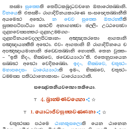
තස‍්මා
සුත‍්තෙ
ති
තෙපිටකබුද‍්ධවචනෙ
ඔතාරෙතබ‍්බානි
.
විනයෙ
ති
එතස‍්මිං
රාගාදිවිනයකාරණෙ
සංසන්‍දෙතබ‍්බානීති
අයමෙත්‍ථ
අත්‍ථො
.
න
චෙව
සුත‍්තෙ
ඔතරන‍්තී
ති
සුත‍්තපටිපාටියා
කත්‍ථචි
අනාගන‍්ත්‍වා
ඡල‍්ලිං
උට‍්ඨපෙත්‍වා
ගුළ‍්හවෙස‍්සන‍්තර
-
ගුළ‍්හඋම‍්මග‍්ග
-
ගුළ‍්හවිනයවෙදල‍්ලපිටකානං
අඤ‍්ඤතරතො
ආගතානි
පඤ‍්ඤායන‍්තීති
අත්‍ථො
.
එවං
ආගතානි
හි
රාගාදිවිනයෙ
ච
අපඤ‍්ඤායමානානි
ඡඩ‍්ඩෙතබ‍්බානි
හොන‍්ති
.
තෙන
වුත‍්තං
– “
ඉති
හිදං
,
භික‍්ඛවෙ
,
ඡඩ‍්ඩෙය්‍යාථා
”
ති
.
එතෙනුපායෙන
සබ‍්බත්‍ථ
අත්‍ථො
වෙදිතබ‍්බො
.
ඉදං
,
භික‍්ඛවෙ
,
චතුත්‍ථං
මහාපදෙසං
ධාරෙය්‍යාථා
ති
ඉමං
,
භික‍්ඛවෙ
,
චතුත්‍ථං
ධම‍්මස‍්ස
පතිට‍්ඨානොකාසං
ධාරෙය්‍යාථාති
.
සඤ‍්චෙතනියවග‍්ගො
තතියො
.
4.
බ්‍රාහ‍්මණවග‍්ගො
1.
යොධාජීවසුත‍්තවණ‍්ණනා
චතුත්‍ථස‍්ස
පඨමෙ
ඨානකුසලො
ති
යෙන
ඨානෙන