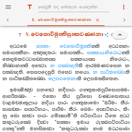
8. චෙතොවිමුත‍්තිසුත‍්තවණ‍්ණනා
8.
චෙතොවිමුත‍්තිසුත‍්තවණ‍්ණනා
අට‍්ඨමෙ
සන‍්තං
චෙතොවිමුත‍්ති
න‍්ති
අට‍්ඨන‍්නං
සමාපත‍්තීනං
අඤ‍්ඤතරං
සමාපත‍්තිං
.
සක‍්කායනිරොධ
න‍්ති
තෙභූමකවට‍්ටසඞ‍්ඛාතස‍්ස
සක‍්කායස‍්ස
නිරොධං
,
නිබ‍්බානන‍්ති
අත්‍ථො
.
න
පක‍්ඛන්‍දතී
ති
ආරම‍්මණවසෙන
න
පක‍්ඛන්‍දති
.
සෙසපදෙසුපි
එසෙව
නයො
.
න
පාටිකඞ‍්ඛො
ති
න
පාටිකඞ‍්ඛිතබ‍්බො
.
ලෙපගතෙනා
ති
ලෙපමක‍්ඛිතෙන
.
ඉමස‍්මිඤ‍්ච
පනත්‍ථෙ
නදීපාරං
ගන‍්තුකාමපුරිසොපම‍්මං
ආහරිතබ‍්බං
–
එකො
කිර
පුරිසො
චණ‍්ඩසොතාය
වාළමච‍්ඡාකුලාය
නදියා
පාරං
ගන‍්තුකාමො
“
ඔරිමං
තීරං
සාසඞ‍්කං
සප‍්පටිභයං
,
පාරිමං
තීරං
ඛෙමං
අප‍්පටිභයං
,
කිං
නු
ඛො
කත්‍වා
පාරං
ගමිස‍්සාමී
”
ති
පටිපාටියා
ඨිතෙ
අට‍්ඨ
කකුධරුක‍්ඛෙ
දිස‍්වා
“
සක‍්කා
ඉමාය
රුක‍්ඛපටිපාටියා
ගන‍්තු
”
න‍්ති
මනසිකත්‍වා
“
කකුධරුක‍්ඛා
නාම
මට‍්ඨසාඛා