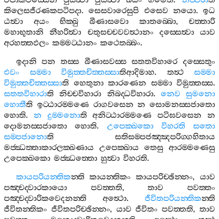
විපාකඵස‍්සෙන
ඵුසිත්‍වා
ඵුසිත්‍වා
ඛයං
ගමෙති
.
නිජ‍්ජරා
ති
කිලෙසජීරණකපටිපදා
.
සෙසවාරෙසුපි
එසෙව
නයො
.
ඉධ
ඨත්‍වා
අයං
භික‍්ඛු
ඛීණාසවො
කාතබ‍්බො
,
චත‍්තාරි
මහාභූතානි
නීහරිත්‍වා
චතුසච‍්චවවත්‍ථානං
දස‍්සෙත්‍වා
යාව
අරහත‍්තඵලං
කම‍්මට‍්ඨානං
කථෙතබ‍්බං
.
ඉදානි
පන
තස‍්ස
ඛීණාසවස‍්ස
සතතවිහාරෙ
දස‍්සෙතුං
එවං
සම‍්මා
විමුත‍්තචිත‍්තස‍්සා
තිආදිමාහ
.
තත්‍ථ
සම‍්මා
විමුත‍්තචිත‍්තස‍්සා
ති
හෙතුනා
කාරණෙන
සම‍්මා
විමුත‍්තස‍්ස
.
සතතවිහාරා
ති
නිච‍්චවිහාරා
නිබද‍්ධවිහාරා
.
නෙව
සුමනො
හොතී
ති
ඉට‍්ඨාරම‍්මණෙ
රාගවසෙන
න
සොමනස‍්සජාතො
හොති
.
න
දුම‍්මනො
ති
අනිට‍්ඨාරම‍්මණෙ
පටිඝවසෙන
න
දොමනස‍්සජාතො
හොති
.
උපෙක‍්ඛකො
විහරති
සතො
සම‍්පජානො
ති
සතිසම‍්පජඤ‍්ඤපරිග‍්ගහිතාය
මජ‍්ඣත‍්තාකාරලක‍්ඛණාය
උපෙක‍්ඛාය
තෙසු
ආරම‍්මණෙසු
උපෙක‍්ඛකො
මජ‍්ඣත‍්තො
හුත්‍වා
විහරති
.
කායපරියන‍්තික
න‍්ති
කායන‍්තිකං
කායපරිච‍්ඡින‍්නං
,
යාව
පඤ‍්චද‍්වාරකායො
පවත‍්තති
,
තාව
පවත‍්තං
පඤ‍්චද‍්වාරිකවෙදනන‍්ති
අත්‍ථො
.
ජීවිතපරියන‍්තික
න‍්ති
ජීවිතන‍්තිකං
ජීවිතපරිච‍්ඡින‍්නං
,
යාව
ජීවිතං
පවත‍්තති
,
තාව