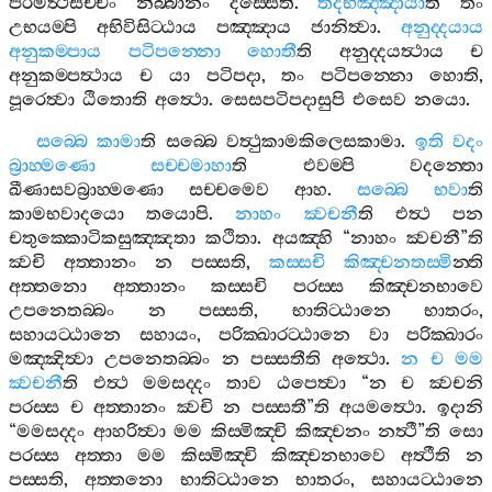
පරමත්‍ථසච‍්චං
නිබ‍්බානං
දස‍්සෙති
.
තදභිඤ‍්ඤායා
ති
තං
උභයම‍්පි
අභිවිසිට‍්ඨාය
පඤ‍්ඤාය
ජානිත්‍වා
.
අනුද‍්දයාය
අනුකම‍්පාය
පටිපන‍්නො
හොතී
ති
අනුද‍්දයත්‍ථාය
ච
අනුකම‍්පත්‍ථාය
ච
යා
පටිපදා
,
තං
පටිපන‍්නො
හොති
,
පූරෙත්‍වා
ඨිතොති
අත්‍ථො
.
සෙසපටිපදාසුපි
එසෙව
නයො
.
සබ‍්බෙ
කාමා
ති
සබ‍්බෙ
වත්‍ථුකාමකිලෙසකාමා
.
ඉති
වදං
බ්‍රාහ‍්මණො
සච‍්චමාහා
ති
එවම‍්පි
වදන‍්තො
ඛීණාසවබ්‍රාහ‍්මණො
සච‍්චමෙව
ආහ
.
සබ‍්බෙ
භවා
ති
කාමභවාදයො
තයොපි
.
නාහං
ක්‍වචනී
ති
එත්‍ථ
පන
චතුක‍්කොටිකසුඤ‍්ඤතා
කථිතා
.
අයඤ‍්හි
“
නාහං
ක්‍වචනී
”
ති
ක්‍වචි
අත‍්තානං
න
පස‍්සති
,
කස‍්සචි
කිඤ‍්චනතස‍්මි
න‍්ති
අත‍්තනො
අත‍්තානං
කස‍්සචි
පරස‍්ස
කිඤ‍්චනභාවෙ
උපනෙතබ‍්බං
න
පස‍්සති
,
භාතිට‍්ඨානෙ
භාතරං
,
සහායට‍්ඨානෙ
සහායං
,
පරික‍්ඛාරට‍්ඨානෙ
වා
පරික‍්ඛාරං
මඤ‍්ඤිත්‍වා
උපනෙතබ‍්බං
න
පස‍්සතීති
අත්‍ථො
.
න
ච
මම
ක්‍වචනී
ති
එත්‍ථ
මමසද‍්දං
තාව
ඨපෙත්‍වා
“
න
ච
ක්‍වචනි
පරස‍්ස
ච
අත‍්තානං
ක්‍වචි
න
පස‍්සතී
”
ති
අයමත්‍ථො
.
ඉදානි
“
මමසද‍්දං
ආහරිත්‍වා
මම
කිස‍්මිඤ‍්චි
කිඤ‍්චනං
නත්‍ථී
”
ති
සො
පරස‍්ස
අත‍්තා
මම
කිස‍්මිඤ‍්චි
කිඤ‍්චනභාවෙ
අත්‍ථීති
න
පස‍්සති
,
අත‍්තනො
භාතිට‍්ඨානෙ
භාතරං
,
සහායට‍්ඨානෙ