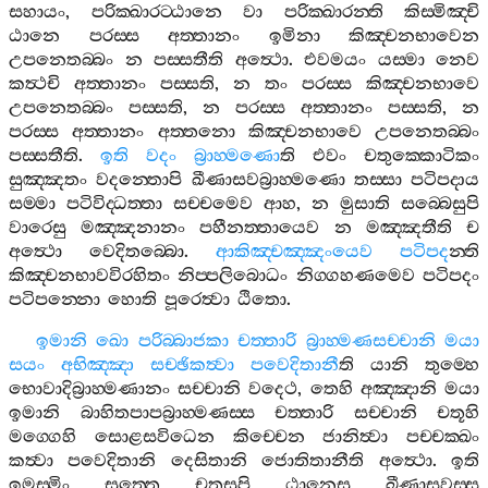
සහායං
,
පරික‍්ඛාරට‍්ඨානෙ
වා
පරික‍්ඛාරන‍්ති
කිස‍්මිඤ‍්චි
ඨානෙ
පරස‍්ස
අත‍්තානං
ඉමිනා
කිඤ‍්චනභාවෙන
උපනෙතබ‍්බං
න
පස‍්සතීති
අත්‍ථො
.
එවමයං
යස‍්මා
නෙව
කත්‍ථචි
අත‍්තානං
පස‍්සති
,
න
තං
පරස‍්ස
කිඤ‍්චනභාවෙ
උපනෙතබ‍්බං
පස‍්සති
,
න
පරස‍්ස
අත‍්තානං
පස‍්සති
,
න
පරස‍්ස
අත‍්තානං
අත‍්තනො
කිඤ‍්චනභාවෙ
උපනෙතබ‍්බං
පස‍්සතීති
.
ඉති
වදං
බ්‍රාහ‍්මණො
ති
එවං
චතුක‍්කොටිකං
සුඤ‍්ඤතං
වදන‍්තොපි
ඛීණාසවබ්‍රාහ‍්මණො
තස‍්සා
පටිපදාය
සම‍්මා
පටිවිද‍්ධත‍්තා
සච‍්චමෙව
ආහ
,
න
මුසාති
සබ‍්බෙසුපි
වාරෙසු
මඤ‍්ඤනානං
පහීනත‍්තායෙව
න
මඤ‍්ඤතීති
ච
අත්‍ථො
වෙදිතබ‍්බො
.
ආකිඤ‍්චඤ‍්ඤංයෙව
පටිපද
න‍්ති
කිඤ‍්චනභාවවිරහිතං
නිප‍්පලිබොධං
නිග‍්ගහණමෙව
පටිපදං
පටිපන‍්නො
හොති
පූරෙත්‍වා
ඨිතො
.
ඉමානි
ඛො
පරිබ‍්බාජකා
චත‍්තාරි
බ්‍රාහ‍්මණසච‍්චානි
මයා
සයං
අභිඤ‍්ඤා
සච‍්ඡිකත්‍වා
පවෙදිතානී
ති
යානි
තුම‍්හෙ
භොවාදිබ්‍රාහ‍්මණානං
සච‍්චානි
වදෙථ
,
තෙහි
අඤ‍්ඤානි
මයා
ඉමානි
බාහිතපාපබ්‍රාහ‍්මණස‍්ස
චත‍්තාරි
සච‍්චානි
චතූහි
මග‍්ගෙහි
සොළසවිධෙන
කිච‍්චෙන
ජානිත්‍වා
පච‍්චක‍්ඛං
කත්‍වා
පවෙදිතානි
දෙසිතානි
ජොතිතානීති
අත්‍ථො
.
ඉති
ඉමස‍්මිං
සුත‍්තෙ
චතූසුපි
ඨානෙසු
ඛීණාසවස‍්ස