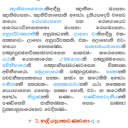
ඤාතිබ්‍යසනෙනා
තිආදීසු
ඤාතීනං
බ්‍යසනං
ඤාතිබ්‍යසනං
,
ඤාතිවිනාසොති
අත්‍ථො
.
දුතියපදෙපි
එසෙව
නයො
.
රොගබ්‍යසනෙ
පන
රොගොයෙව
ආරොග්‍යවිනාසනතො
බ්‍යසනං
රොගබ්‍යසනං
.
අනුපරිවත‍්තන‍්තී
ති
අනුබන්‍ධන‍්ති
.
ලාභො
චා
තිආදීසු
එකං
අත‍්තභාවං
ලාභො
අනුපරිවත‍්තති
,
එකං
අලාභොති
එවං
නයො
නෙතබ‍්බො
.
සාකච‍්ඡායමානො
ති
පඤ‍්හපුච‍්ඡනවිස‍්සජ‍්ජනවසෙන
සාකච‍්ඡං
කරොන‍්තො
.
යථා
ති
යෙනාකාරෙන
.
උම‍්මග‍්ගො
ති
පඤ‍්හුම‍්මග‍්ගො
.
අභිනීහාරො
ති
පඤ‍්හාභිසඞ‍්ඛරණවසෙන
චිත‍්තස‍්ස
අභිනීහාරො
.
සමුදාහාරො
ති
පඤ‍්හපුච‍්ඡනං
.
සන‍්ත
න‍්ති
පච‍්චනීකසන‍්තතාය
සන‍්තං
කත්‍වා
න
කථෙතීති
අත්‍ථො
.
පණීත
න‍්ති
අතප‍්පකං
.
අතක‍්කාවචර
න‍්ති
යථා
තක‍්කෙන
නයග‍්ගාහෙන
ගහෙතුං
සක‍්කා
හොති
,
එවං
න
කථෙතීති
අත්‍ථො
.
නිපුණ
න‍්ති
සණ‍්හං
.
පණ‍්ඩිතවෙදනීය
න‍්ති
පණ‍්ඩිතෙහි
ජානිතබ‍්බකං
.
සෙසං
සබ‍්බත්‍ථ
වුත‍්තානුසාරෙනෙව
වෙදිතබ‍්බං
.
3.
භද‍්දියසුත‍්තවණ‍්ණනා