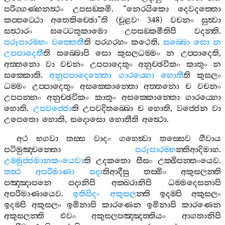
පරිග‍්ගණ‍්හනත්‍ථං
උපසඞ‍්කමි
. “
නෙරයිකො
දෙවදත‍්තො
කප‍්පට‍්ඨො
අතෙකිච‍්ඡො
”
ති
(
චූළව
· 348)
වචනං
සුත්‍වා
සත්‍ථාරං
ඝට‍්ටෙතුකාමො
උපසඞ‍්කමීතිපි
වදන‍්ති
.
පරූපාරම‍්භං
වත‍්තෙතී
ති
පරගරහං
කථෙති
.
සබ‍්බො
සො
න
උපපාදෙතී
ති
සබ‍්බොපි
සො
කුසලධම‍්මං
න
උප‍්පාදෙති
,
අත‍්තනො
වා
වචනං
උපපාදෙතුං
අනුච‍්ඡවිකං
කාතුං
න
සක‍්කොති
.
අනුපපාදෙන‍්තො
ගාරය‍්හො
හොතී
ති
කුසලං
ධම‍්මං
උප‍්පාදෙතුං
අසක‍්කොන‍්තො
අත‍්තනො
ච
වචනං
උපපන‍්නං
අනුච‍්ඡවිකං
කාතුං
අසක‍්කොන‍්තො
ගාරය‍්හො
හොති
.
උපවජ‍්ජො
ති
උපවදිතබ‍්බො
ච
හොති
,
වජ‍්ජෙන
වා
උපෙතො
හොති
,
සදොසො
හොතීති
අත්‍ථො
.
අථ
භගවා
තස‍්ස
වාදං
ගහෙත්‍වා
තස‍්සෙව
ගීවාය
පටිමුඤ‍්චන‍්තො
පරූපාරම‍්භ
න‍්තිආදිමාහ
.
උම‍්මුජ‍්ජමානකංයෙවා
ති
උදකතො
සීසං
උක‍්ඛිපන‍්තංයෙව
.
තත්‍ථ
අපරිමාණා
පදා
තිආදීසු
තස‍්මිං
අකුසලන‍්ති
පඤ‍්ඤාපනෙ
පදානිපි
අක‍්ඛරානිපි
ධම‍්මදෙසනාපි
අපරිමාණායෙව
.
ඉතිපිදං
අකුසල
න‍්ති
ඉදම‍්පි
අකුසලං
ඉදම‍්පි
අකුසලං
ඉමිනාපි
කාරණෙන
ඉමිනාපි
කාරණෙන
අකුසලන‍්ති
එවං
අකුසලපඤ‍්ඤත‍්තියං
ආගතානිපි