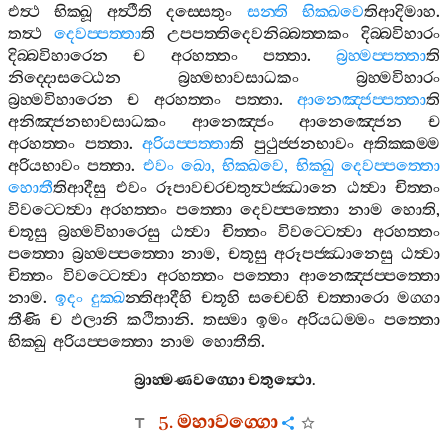
එත්‍ථ
භික‍්ඛූ
අත්‍ථීති
දස‍්සෙතුං
සන‍්ති
භික‍්ඛවෙ
තිආදිමාහ
.
තත්‍ථ
දෙවප‍්පත‍්තා
ති
උපපත‍්තිදෙවනිබ‍්බත‍්තකං
දිබ‍්බවිහාරං
දිබ‍්බවිහාරෙන
ච
අරහත‍්තං
පත‍්තා
.
බ්‍රහ‍්මප‍්පත‍්තා
ති
නිද‍්දොසට‍්ඨෙන
බ්‍රහ‍්මභාවසාධකං
බ්‍රහ‍්මවිහාරං
බ්‍රහ‍්මවිහාරෙන
ච
අරහත‍්තං
පත‍්තා
.
ආනෙඤ‍්ජප‍්පත‍්තා
ති
අනිඤ‍්ජනභාවසාධකං
ආනෙඤ‍්ජං
ආනෙඤ‍්ජෙන
ච
අරහත‍්තං
පත‍්තා
.
අරියප‍්පත‍්තා
ති
පුථුජ‍්ජනභාවං
අතික‍්කම‍්ම
අරියභාවං
පත‍්තා
.
එවං
ඛො
,
භික‍්ඛවෙ
,
භික‍්ඛු
දෙවප‍්පත‍්තො
හොතී
තිආදීසු
එවං
රූපාවචරචතුත්‍ථජ‍්ඣානෙ
ඨත්‍වා
චිත‍්තං
විවට‍්ටෙත්‍වා
අරහත‍්තං
පත‍්තො
දෙවප‍්පත‍්තො
නාම
හොති
,
චතූසු
බ්‍රහ‍්මවිහාරෙසු
ඨත්‍වා
චිත‍්තං
විවට‍්ටෙත්‍වා
අරහත‍්තං
පත‍්තො
බ්‍රහ‍්මප‍්පත‍්තො
නාම
,
චතූසු
අරූපජ‍්ඣානෙසු
ඨත්‍වා
චිත‍්තං
විවට‍්ටෙත්‍වා
අරහත‍්තං
පත‍්තො
ආනෙඤ‍්ජප‍්පත‍්තො
නාම
.
ඉදං
දුක‍්ඛ
න‍්තිආදීහි
චතූහි
සච‍්චෙහි
චත‍්තාරො
මග‍්ගා
තීණි
ච
ඵලානි
කථිතානි
.
තස‍්මා
ඉමං
අරියධම‍්මං
පත‍්තො
භික‍්ඛු
අරියප‍්පත‍්තො
නාම
හොතීති
.
බ්‍රාහ‍්මණවග‍්ගො
චතුත්‍ථො
.
5.
මහාවග‍්ගො