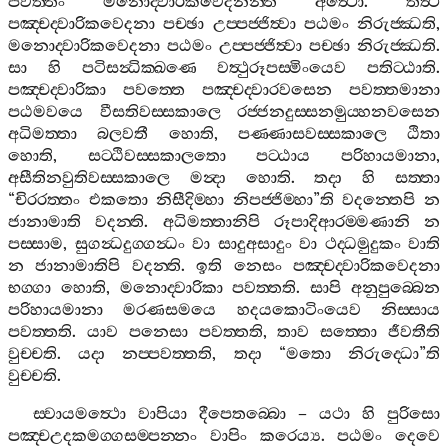
පවත‍්තං
මනොද‍්වාරිකවෙදනන‍්ති
අත්‍ථො
.
තත්‍ථ
පඤ‍්චද‍්වාරිකවෙදනා
පච‍්ඡා
උප‍්පජ‍්ජිත්‍වා
පඨමං
නිරුජ‍්ඣති
,
මනොද‍්වාරිකවෙදනා
පඨමං
උප‍්පජ‍්ජිත්‍වා
පච‍්ඡා
නිරුජ‍්ඣති
.
සා
හි
පටිසන්‍ධික‍්ඛණෙ
වත්‍ථුරූපස‍්මිංයෙව
පතිට‍්ඨාති
.
පඤ‍්චද‍්වාරිකා
පවත‍්තෙ
පඤ‍්චද‍්වාරවසෙන
පවත‍්තමානා
පඨමවයෙ
වීසතිවස‍්සකාලෙ
රජ‍්ජනදුස‍්සනමුය‍්හනවසෙන
අධිමත‍්තා
බලවතී
හොති
,
පණ‍්ණාසවස‍්සකාලෙ
ඨිතා
හොති
,
සට‍්ඨිවස‍්සකාලතො
පට‍්ඨාය
පරිහායමානා
,
අසීතිනවුතිවස‍්සකාලෙ
මන්‍දා
හොති
.
තදා
හි
සත‍්තා
“
චිරරත‍්තං
එකතො
නිසීදිම‍්හා
නිපජ‍්ජිම‍්හා
”
ති
වදන‍්තෙපි
න
ජානාමාති
වදන‍්ති
.
අධිමත‍්තානිපි
රූපාදිආරම‍්මණානි
න
පස‍්සාම
,
සුගන්‍ධදුග‍්ගන්‍ධං
වා
සාදුඅසාදුං
වා
ථද‍්ධමුදුකං
වාති
න
ජානාමාතිපි
වදන‍්ති
.
ඉති
නෙසං
පඤ‍්චද‍්වාරිකවෙදනා
භග‍්ගා
හොති
,
මනොද‍්වාරිකා
පවත‍්තති
.
සාපි
අනුපුබ‍්බෙන
පරිහායමානා
මරණසමයෙ
හදයකොටිංයෙව
නිස‍්සාය
පවත‍්තති
.
යාව
පනෙසා
පවත‍්තති
,
තාව
සත‍්තො
ජීවතීති
වුච‍්චති
.
යදා
නප‍්පවත‍්තති
,
තදා
“
මතො
නිරුද‍්ධො
”
ති
වුච‍්චති
.
ස‍්වායමත්‍ථො
වාපියා
දීපෙතබ‍්බො
–
යථා
හි
පුරිසො
පඤ‍්චඋදකමග‍්ගසම‍්පන‍්නං
වාපිං
කරෙය්‍ය
.
පඨමං
දෙවෙ