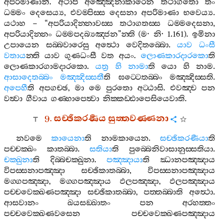
අපරිමාණානි
.
අථාපි
අඤ‍්ඤෙනාකාරෙන
තථාගතො
තං
ධම‍්මං
දෙසෙය්‍ය
,
එවම‍්පිස‍්ස
දෙසනා
අපරිමාණා
භවෙය්‍ය
.
යථාහ
– “
අපරියාදින‍්නාවස‍්ස
තථාගතස‍්ස
ධම‍්මදෙසනා
,
අපරියාදින‍්නං
ධම‍්මපදබ්‍යඤ‍්ජන
”
න‍්ති
(
ම
·
නි
· 1.161).
ඉමිනා
උපායෙන
සබ‍්බවාරෙසු
අත්‍ථො
වෙදිතබ‍්බො
.
යාව
ධංසී
වතාය
න‍්ති
යාව
ගුණධංසී
වත
අයං
.
ලොණකාරදාරකො
ති
ලොණකාරගාමදාරකො
.
යත්‍ර
හි
නාමා
ති
යො
හි
නාම
.
ආසාදෙතබ‍්බං
මඤ‍්ඤිස‍්සතී
ති
ඝට‍්ටෙතබ‍්බං
මඤ‍්ඤිස‍්සති
.
අපෙහී
ති
අපගච‍්ඡ
,
මා
මෙ
පුරතො
අට‍්ඨාසි
.
එවඤ‍්ච
පන
වත්‍වා
ගීවාය
ගණ‍්හාපෙත්‍වා
නික‍්කඩ‍්ඪාපෙසියෙවාති
.
9.
සච‍්ඡිකරණීය
සුත‍්තවණ‍්ණනා
නවමෙ
කායෙනා
ති
නාමකායෙන
.
සච‍්ඡිකරණීයා
ති
පච‍්චක‍්ඛං
කාතබ‍්බා
.
සතියා
ති
පුබ‍්බෙනිවාසානුස‍්සතියා
.
චක‍්ඛුනා
ති
දිබ‍්බචක‍්ඛුනා
.
පඤ‍්ඤායා
ති
ඣානපඤ‍්ඤාය
විපස‍්සනාපඤ‍්ඤා
සච‍්ඡිකාතබ‍්බා
,
විපස‍්සනාපඤ‍්ඤාය
මග‍්ගපඤ‍්ඤා
,
මග‍්ගපඤ‍්ඤාය
ඵලපඤ‍්ඤා
,
ඵලපඤ‍්ඤාය
පච‍්චවෙක‍්ඛණපඤ‍්ඤා
සච‍්ඡිකාතබ‍්බා
,
පත‍්තබ‍්බාති
අත්‍ථො
.
ආසවානං
ඛයසඞ‍්ඛාතං
පන
අරහත‍්තං
පච‍්චවෙක‍්ඛණවසෙන
පච‍්චවෙක‍්ඛණපඤ‍්ඤාය