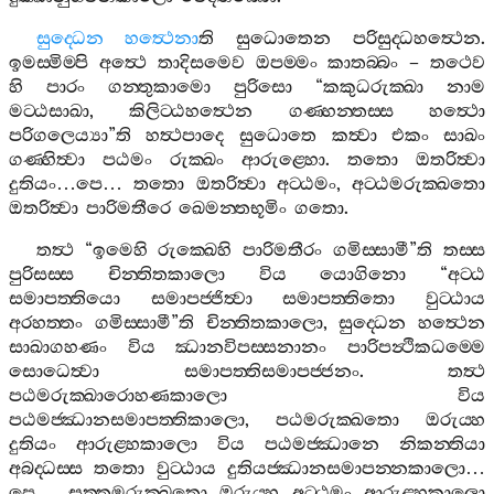
සුද‍්ධෙන
හත්‍ථෙනා
ති
සුධොතෙන
පරිසුද‍්ධහත්‍ථෙන
.
ඉමස‍්මිම‍්පි
අත්‍ථෙ
තාදිසමෙව
ඔපම‍්මං
කාතබ‍්බං
–
තථෙව
හි
පාරං
ගන‍්තුකාමො
පුරිසො
“
කකුධරුක‍්ඛා
නාම
මට‍්ඨසාඛා
,
කිලිට‍්ඨහත්‍ථෙන
ගණ‍්හන‍්තස‍්ස
හත්‍ථො
පරිගලෙය්‍යා
”
ති
හත්‍ථපාදෙ
සුධොතෙ
කත්‍වා
එකං
සාඛං
ගණ‍්හිත්‍වා
පඨමං
රුක‍්ඛං
ආරුළ‍්හො
.
තතො
ඔතරිත්‍වා
දුතියං
…
පෙ
…
තතො
ඔතරිත්‍වා
අට‍්ඨමං
,
අට‍්ඨමරුක‍්ඛතො
ඔතරිත්‍වා
පාරිමතීරෙ
ඛෙමන‍්තභූමිං
ගතො
.
තත්‍ථ
“
ඉමෙහි
රුක‍්ඛෙහි
පාරිමතීරං
ගමිස‍්සාමී
”
ති
තස‍්ස
පුරිසස‍්ස
චින‍්තිතකාලො
විය
යොගිනො
“
අට‍්ඨ
සමාපත‍්තියො
සමාපජ‍්ජිත්‍වා
සමාපත‍්තිතො
වුට‍්ඨාය
අරහත‍්තං
ගමිස‍්සාමී
”
ති
චින‍්තිතකාලො
,
සුද‍්ධෙන
හත්‍ථෙන
සාඛාගහණං
විය
ඣානවිපස‍්සනානං
පාරිපන්‍ථිකධම‍්මෙ
සොධෙත්‍වා
සමාපත‍්තිසමාපජ‍්ජනං
.
තත්‍ථ
පඨමරුක‍්ඛාරොහණකාලො
විය
පඨමජ‍්ඣානසමාපත‍්තිකාලො
,
පඨමරුක‍්ඛතො
ඔරුය‍්හ
දුතියං
ආරුළ‍්හකාලො
විය
පඨමජ‍්ඣානෙ
නිකන‍්තියා
අබද‍්ධස‍්ස
තතො
වුට‍්ඨාය
දුතියජ‍්ඣානසමාපන‍්නකාලො
…
පෙ
…
සත‍්තමරුක‍්ඛතො
ඔරුය‍්හ
අට‍්ඨමං
ආරුළ‍්හකාලො