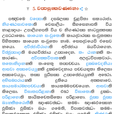
5.
වප‍්පසුත‍්තවණ‍්ණනා
පඤ‍්චමෙ
වප‍්පො
ති
දසබලස‍්ස
චූළපිතා
සක්‍යරාජා
.
නිගණ‍්ඨසාවකො
ති
වෙසාලියං
සීහසෙනාපති
විය
නාළන්‍දායං
උපාලිගහපති
විය
ච
නිගණ‍්ඨස‍්ස
නාටපුත‍්තස‍්ස
උපට‍්ඨාකො
.
කායෙන
සංවුතො
ති
කායද‍්වාරස‍්ස
සංවුතත‍්තා
පිහිතත‍්තා
කායෙන
සංවුතො
නාම
.
සෙසද‍්වයෙපි
එසෙව
නයො
.
අවිජ‍්ජාවිරාගා
ති
අවිජ‍්ජාය
ඛයවිරාගෙන
.
විජ‍්ජුප‍්පාදා
ති
මග‍්ගවිජ‍්ජාය
උප‍්පාදෙන
.
තං
ඨාන
න‍්ති
තං
කාරණං
.
අවිපක‍්කවිපාක
න‍්ති
අලද‍්ධවිපාකවාරං
.
තතොනිදාන
න‍්ති
තංහෙතු
තප‍්පච‍්චයා
.
දුක‍්ඛවෙදනියා
ආසවා
අස‍්සවෙය්‍යු
න‍්ති
දුක‍්ඛවෙදනාය
පච‍්චයභූතා
කිලෙසා
අස‍්සවෙය්‍යුං
,
තස‍්ස
පුරිසස‍්ස
උප‍්පජ‍්ජෙය්‍යුන‍්ති
අත්‍ථො
.
අභිසම‍්පරාය
න‍්ති
දුතියෙ
අත‍්තභාවෙ
.
කායසමාරම‍්භපච‍්චයා
ති
කායකම‍්මපච‍්චයෙන
.
ආසවා
ති
කිලෙසා
.
විඝාතපරිළාහා
ති
එත්‍ථ
විඝාතො
ති
දුක‍්ඛං
.
පරිළාහො
ති
කායිකචෙතසිකො
පරිළාහො
.
ඵුස‍්ස
ඵුස‍්ස
බ්‍යන‍්තීකරොතී
ති
ඤාණවජ‍්ඣං
කම‍්මං
ඤාණඵස‍්සෙන
ඵුසිත්‍වා
ඵුසිත්‍වා
ඛයං
ගමෙති
,
විපාකවජ‍්ඣං
කම‍්මං