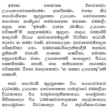
ඉමස‍්ස
පනත්‍ථස‍්ස
විභාවනත්‍ථං
උය්‍යානගවෙසකඔපම‍්මං
ආහරිතබ‍්බං
.
එකො
කිර
නගරවාසිකො
කුලපුත‍්තො
උය්‍යානං
ගවෙසන‍්තො
නගරතො
නාතිදූරෙ
නච‍්චාසන‍්නෙ
මහන‍්තං
ජම‍්බාලිං
අද‍්දස
.
සො
“
ඉමස‍්මිං
ඨානෙ
රමණීයං
උය්‍යානං
භවිස‍්සතී
”
ති
සල‍්ලක‍්ඛෙත්‍වා
කුද‍්දාලං
ආදාය
චත‍්තාරිපි
කන්‍දරානි
පිධාය
අපවාහනච‍්ඡිද‍්දානි
විවරිත්‍වා
අට‍්ඨාසි
.
දෙවො
න
සම‍්මා
වස‍්සි
,
අවසෙසඋදකං
අපවාහනච‍්ඡිද‍්දෙන
පරිස‍්සවිත්‍වා
ගතං
.
චම‍්මඛණ‍්ඩපිලොතිකාදීනි
තත්‍ථෙව
පූතිකානි
ජාතානි
,
පාණකා
සණ‍්ඨිතා
,
සමන‍්තා
අනුපගමනීයා
ජාතා
.
උපගතානම‍්පි
නාසාපුටෙ
පිධාය
පක‍්කමිතබ‍්බං
හොති
.
සො
කතිපාහෙන
ආගන‍්ත්‍වා
පටික‍්කම‍්ම
ඨිතො
ඔලොකෙත්‍වා
“
න
සක‍්කා
උපගන‍්තු
”
න‍්ති
පක‍්කාමි
.
තත්‍ථ
නගරවාසී
කුලපුත‍්තො
විය
යොගාවචරො
දට‍්ඨබ‍්බො
,
උය්‍යානං
ගවෙසන‍්තෙන
ගාමද‍්වාරෙ
ජම‍්බාලියා
දිට‍්ඨකාලො
විය
චාතුමහාභූතිකකායො
,
ආයමුඛානං
පිහිතකාලො
විය
ධම‍්මස‍්සවනොදකස‍්ස
අලද‍්ධකාලො
,
අපායමුඛානං
විවටකාලො
විය
ඡද‍්වාරිකසංවරස‍්ස