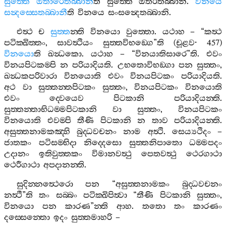
සුත‍්තෙ
ඔතාරෙතබ‍්බානී
ති
සුත‍්තෙ
ඔතරිතබ‍්බානි
.
විනයෙ
සන්‍දස‍්සෙතබ‍්බානී
ති
විනයෙ
සංසන්‍දෙතබ‍්බානි
.
එත්‍ථ
ච
සුත‍්ත
න‍්ති
විනයො
වුත‍්තො
.
යථාහ
– “
කත්‍ථ
පටික‍්ඛිත‍්තං
,
සාවත්‍ථියං
සුත‍්තවිභඞ‍්ගෙ
”
ති
(
චූළව
· 457)
විනයො
ති
ඛන්‍ධකො
.
යථාහ
– “
විනයාතිසාරෙ
”
ති
.
එවං
විනයපිටකම‍්පි
න
පරියාදියති
.
උභතොවිභඞ‍්ගා
පන
සුත‍්තං
,
ඛන්‍ධකපරිවාරා
විනයොති
එවං
විනයපිටකං
පරියාදියති
.
අථ
වා
සුත‍්තන‍්තපිටකං
සුත‍්තං
,
විනයපිටකං
විනයොති
එවං
ද‍්වෙයෙව
පිටකානි
පරියාදියන‍්ති
.
සුත‍්තන‍්තාභිධම‍්මපිටකානි
වා
සුත‍්තං
,
විනයපිටකං
විනයොති
එවම‍්පි
තීණි
පිටකානි
න
තාව
පරියාදියන‍්ති
.
අසුත‍්තනාමකඤ‍්හි
බුද‍්ධවචනං
නාම
අත්‍ථි
.
සෙය්‍යථිදං
–
ජාතකං
පටිසම‍්භිදා
නිද‍්දෙසො
සුත‍්තනිපාතො
ධම‍්මපදං
උදානං
ඉතිවුත‍්තකං
විමානවත්‍ථු
පෙතවත්‍ථු
ථෙරගාථා
ථෙරීගාථා
අපදානන‍්ති
.
සුදින‍්නත්‍ථෙරො
පන
“
අසුත‍්තනාමකං
බුද‍්ධවචනං
නත්‍ථී
”
ති
තං
සබ‍්බං
පටික‍්ඛිපිත්‍වා
“
තීණි
පිටකානි
සුත‍්තං
,
විනයො
පන
කාරණ
”
න‍්ති
ආහ
.
තතො
තං
කාරණං
දස‍්සෙන‍්තො
ඉදං
සුත‍්තමාහරි
–