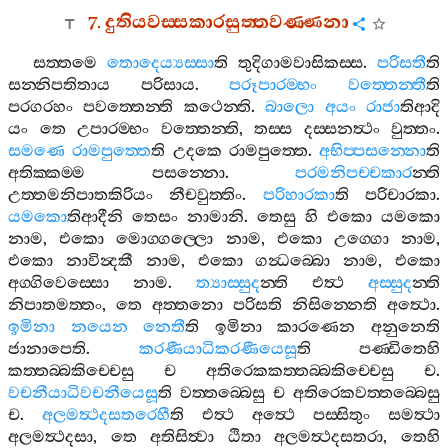
7.
දුතියවස‍්සකාරසුත‍්තවණ‍්ණනා
සත‍්තමෙ
තොදෙය්‍යස‍්සා
ති
තුදිගාමවාසිකස‍්ස
.
පරිසතී
ති
සන‍්නිපතිතාය
පරිසාය
.
පරූපාරම‍්භං
වත‍්තෙන‍්තී
ති
පරගරහං
පවත‍්තෙන‍්ති
කථෙන‍්ති
.
බාලො
අයං
රාජා
තිආදි
යං
තෙ
උපාරම‍්භං
වත‍්තෙන‍්ති
,
තස‍්ස
දස‍්සනත්‍ථං
වුත‍්තං
.
සමණෙ
රාමපුත‍්තෙ
ති
උදකෙ
රාමපුත‍්තෙ
.
අභිප‍්පසන‍්නො
ති
අතික‍්කම‍්ම
පසන‍්නො
.
පරමනිපච‍්චකාර
න‍්ති
උත‍්තමනිපාතකිරියං
නීචවුත‍්තිං
.
පරිහාරකා
ති
පරිචාරකා
.
යමකො
තිආදීනි
තෙසං
නාමානි
.
තෙසු
හි
එකො
යමකො
නාම
,
එකො
මොග‍්ගල‍්ලො
නාම
,
එකො
උග‍්ගො
නාම
,
එකො
නාවින්‍දකී
නාම
,
එකො
ගන්‍ධබ‍්බො
නාම
,
එකො
අග‍්ගිවෙස‍්සො
නාම
.
ත්‍යාස‍්සුද
න‍්ති
එත්‍ථ
අස‍්සුද
න‍්ති
නිපාතමත‍්තං
,
තෙ
අත‍්තනො
පරිසති
නිසින‍්නෙති
අත්‍ථො
.
ඉමිනා
නයෙන
නෙතී
ති
ඉමිනා
කාරණෙන
අනුනෙති
ජානාපෙති
.
කරණීයාධිකරණීයෙසූ
ති
පණ‍්ඩිතෙහි
කත‍්තබ‍්බකිච‍්චෙසු
ච
අතිරෙකකත‍්තබ‍්බකිච‍්චෙසු
ච
.
වචනීයාධිවචනීයෙසූ
ති
වත‍්තබ‍්බෙසු
ච
අතිරෙකවත‍්තබ‍්බෙසු
ච
.
අලමත්‍ථදසතරෙහී
ති
එත්‍ථ
අත්‍ථෙ
පස‍්සිතුං
සමත්‍ථා
අලමත්‍ථදසා
,
තෙ
අතිසිත්‍වා
ඨිතා
අලමත්‍ථදසතරා
,
තෙහි