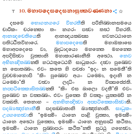
10.
මහාපදෙසදෙසනාසුත‍්තවණ‍්ණනා
දසමෙ
භොගනගරෙ
විහරතී
ති
පරිනිබ‍්බානසමයෙ
චාරිකං
චරන‍්තො
තං
නගරං
පත්‍වා
තත්‍ථ
විහරති
.
ආනන්‍දචෙතියෙ
ති
ආනන්‍දයක‍්ඛස‍්ස
භවනට‍්ඨානෙ
පතිට‍්ඨිතවිහාරෙ
.
මහාපදෙසෙ
ති
මහාඔකාසෙ
මහාඅපදෙසෙ
වා
,
බුද‍්ධාදයො
මහන‍්තෙ
මහන‍්තෙ
අපදිසිත්‍වා
වුත‍්තානි
මහාකාරණානීති
අත්‍ථො
.
නෙව
අභිනන්‍දිතබ‍්බ
න‍්ති
හට‍්ඨතුට‍්ඨෙහි
සාධුකාරං
දත්‍වා
පුබ‍්බෙව
න
සොතබ‍්බං
.
එවං
කතෙ
හි
පච‍්ඡා
“
ඉදං
න
සමෙතී
”
ති
වුච‍්චමානොපි
“
කිං
පුබ‍්බෙව
අයං
ධම‍්මො
,
ඉදානි
න
ධම‍්මො
”
ති
වත්‍වා
ලද‍්ධිං
න
විස‍්සජ‍්ජෙති
.
නප‍්පටික‍්කොසිතබ‍්බ
න‍්ති
“
කිං
එස
බාලො
වදතී
”
ති
එවං
පුබ‍්බෙව
න
වත‍්තබ‍්බං
.
එවං
වුත‍්තෙ
හි
වත‍්තුං
යුත‍්තම‍්පි
න
වක‍්ඛති
.
තෙනාහ
–
අනභිනන්‍දිත්‍වා
අප‍්පටික‍්කොසිත්‍වා
ති
.
පදබ්‍යඤ‍්ජනානී
ති
පදසඞ‍්ඛාතානි
බ්‍යඤ‍්ජනානි
.
සාධුකං
උග‍්ගහෙත්‍වා
ති
“
ඉමස‍්මිං
ඨානෙ
පාළි
වුත‍්තා
,
ඉමස‍්මිං
ඨානෙ
අත්‍ථො
වුත‍්තො
,
ඉමස‍්මිං
ඨානෙ
අනුසන්‍ධි
කථිතා
,
ඉමස‍්මිං
ඨානෙ
පුබ‍්බාපරං
කථිත
”
න‍්ති
සුට‍්ඨු
ගහෙත්‍වා
.