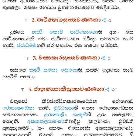
ඨිතො
අවිරාධෙත්‍වා
විජ‍්ඣිතුං
සක‍්කොති
,
තස‍්මිං
ඨානෙ
කුසලො
.
සෙසං
හෙට‍්ඨා
වුත‍්තනයෙනෙව
වෙදිතබ‍්බං
.
2.
පාටිභොගසුත‍්තවණ‍්ණනා
දුතියෙ
නත්‍ථි
කොචි
පාටිභොගො
ති
අහං
තෙ
පාටිභොගොති
එවං
පාටිභොගො
භවිතුං
සමත්‍ථො
නාම
නත්‍ථි
.
ජරාධම‍්ම
න‍්ති
ජරාසභාවං
.
එස
නයො
සබ‍්බත්‍ථ
.
3.
වස‍්සකාරසුත‍්තවණ‍්ණනා
තතියෙ
නත්‍ථි
තතො
දොසො
ති
තස‍්මිං
දොසො
නාම
නත්‍ථීති
අත්‍ථො
.
4.
ජානුස‍්සොනීසුත‍්තවණ‍්ණනා
චතුත්‍ථෙ
කිච‍්ඡාජීවිතකාරණට‍්ඨෙන
රොගොව
රොගාතඞ‍්කො
නාම
.
ඵුට‍්ඨස‍්සා
ති
තෙන
රොගාතඞ‍්කෙන
සමන‍්නාගතස‍්ස
.
උරත‍්තාළිං
කන්‍දතී
ති
උරං
තාළෙත්‍වා
රොදති
.
අකතකල්‍යාණො
තිආදීසු
කල්‍යාණං
වුච‍්චති
පුඤ‍්ඤකම‍්මං
,
තං
අකතං
එතෙනාති
අකතකල්‍යාණො
.
සෙසපදෙසුපි
එසෙව
නයො
.
පුඤ‍්ඤකම‍්මමෙව
හි