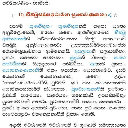
සච‍්ඡිකරණීයං
නාමාති
.
10.
භික‍්ඛුසඞ‍්ඝථොමන
සුත‍්තවණ‍්ණනා
දසමෙ
තුණ‍්හීභූතං
තුණ‍්හීභූත
න‍්ති
යතො
යතො
අනුවිලොකෙති
,
තතො
තතො
තුණ‍්හීභූතමෙව
.
භික‍්ඛූ
ආමන‍්තෙසී
ති
පටිපත‍්තිසම‍්පන‍්නෙ
භික‍්ඛූ
පසන‍්නෙහි
චක‍්ඛූහි
අනුවිලොකෙත්‍වා
උප‍්පන‍්නධම‍්මපාමොජ‍්ජො
ථොමෙතුකාමතාය
ආමන‍්තෙසි
.
අපලාපා
ති
පලාපරහිතා
.
ඉතරං
තස‍්සෙව
වෙවචනං
.
සුද‍්ධා
ති
නිම‍්මලා
.
සාරෙ
පතිට‍්ඨිතා
ති
සීලාදිසාරෙ
පතිට‍්ඨිතා
.
අල
න‍්ති
යුත‍්තං
.
යොජනගණනානී
ති
එකං
යොජනං
යොජනමෙව
,
දසපි
යොජනානි
යොජනානෙව
.
තතො
උද‍්ධං
“
යොජනගණනානී
”
ති
වුච‍්චති
.
ඉධ
පන
යොජනසතම‍්පි
යොජනසහස‍්සම‍්පි
අධිප‍්පෙතං
.
පුටොසෙනාපී
ති
පුටොසං
වුච‍්චති
පාථෙය්‍යං
,
පාථෙය්‍යං
ගහෙත්‍වාපි
උපසඞ‍්කමිතුං
යුත‍්තමෙවාති
අත්‍ථො
.
පුටංසෙනාතිපි
පාඨො
.
තස‍්සත්‍ථො
–
පුටො
අංසෙ
අස‍්සාති
පුටංසො
,
තෙන
පුටංසෙන
,
අංසෙන
පාථෙය්‍යපුටං
වහන‍්තෙනාපීති
වුත‍්තං
හොති
.
ඉදානි
එවරූපෙහි
එවරූපෙහි
ච
ගුණෙහි
සමන‍්නාගතා