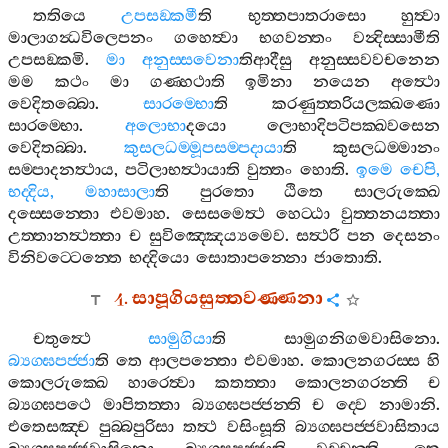
තතියෙ
උපසඞ‍්කමී
ති
භුත‍්තපාතරාසො
හුත්‍වා
මාලාගන්‍ධවිලෙපනං
ගහෙත්‍වා
භගවන‍්තං
වන්‍දිස‍්සාමීති
උපසඞ‍්කමි
.
මා
අනුස‍්සවෙනා
තිආදීසු
අනුස‍්සවවචනෙන
මම
කථං
මා
ගණ‍්හථාති
ඉමිනා
නයෙන
අත්‍ථො
වෙදිතබ‍්බො
.
සාරම‍්භො
ති
කරණුත‍්තරියලක‍්ඛණො
සාරම‍්භො
.
අලොභා
දයො
ලොභාදිපටිපක‍්ඛවසෙන
වෙදිතබ‍්බා
.
කුසලධම‍්මූපසම‍්පදායා
ති
කුසලධම‍්මානං
සම‍්පාදනත්‍ථාය
,
පටිලාභත්‍ථායාති
වුත‍්තං
හොති
.
ඉමෙ
චෙපි
,
භද‍්දිය
,
මහාසාලා
ති
පුරතො
ඨිතෙ
සාලරුක‍්ඛෙ
දස‍්සෙන‍්තො
එවමාහ
.
සෙසමෙත්‍ථ
හෙට‍්ඨා
වුත‍්තනයත‍්තා
උත‍්තානත්‍ථත‍්තා
ච
සුවිඤ‍්ඤෙය්‍යමෙව
.
සත්‍ථරි
පන
දෙසනං
විනිවට‍්ටෙන‍්තෙ
භද‍්දියො
සොතාපන‍්නො
ජාතොති
.
4.
සාපූගියසුත‍්තවණ‍්ණනා
චතුත්‍ථෙ
සාමුගියා
ති
සාමුගනිගමවාසිනො
.
බ්‍යග‍්ඝපජ‍්ජා
ති
තෙ
ආලපන‍්තො
එවමාහ
.
කොලනගරස‍්ස
හි
කොලරුක‍්ඛෙ
හාරෙත්‍වා
කතත‍්තා
කොලනගරන‍්ති
ච
බ්‍යග‍්ඝපථෙ
මාපිතත‍්තා
බ්‍යග‍්ඝපජ‍්ජන‍්ති
ච
ද‍්වෙ
නාමානි
.
එතෙසඤ‍්ච
පුබ‍්බපුරිසා
තත්‍ථ
වසිංසූති
බ්‍යග‍්ඝපජ‍්ජවාසිතාය