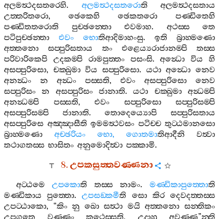
අලමත්‍ථදසතරෙහි
.
අලමත්‍ථදසතරො
ති
අලමත්‍ථදසතාය
උත‍්තරිතරො
,
ඡෙකෙහි
ඡෙකතරො
පණ‍්ඩිතෙහි
පණ‍්ඩිතතරොති
පුච‍්ඡන‍්තො
එවමාහ
.
අථස‍්ස
තෙ
පටිපුච‍්ඡන‍්තා
එවං
භො
තිආදිමාහංසු
.
ඉති
බ්‍රාහ‍්මණො
අත‍්තනො
සප‍්පුරිසතාය
තං
එළෙය්‍යරාජානම‍්පි
තස‍්ස
පරිවාරිකෙපි
උදකම‍්පි
රාමපුත‍්තං
පසංසි
.
අන්‍ධො
විය
හි
අසප‍්පුරිසො
,
චක‍්ඛුමා
විය
සප‍්පුරිසො
.
යථා
අන්‍ධො
නෙව
අනන්‍ධං
න
අන්‍ධං
පස‍්සති
,
එවං
අසප‍්පුරිසො
නෙව
සප‍්පුරිසං
න
අසප‍්පුරිසං
ජානාති
.
යථා
චක‍්ඛුමා
අන්‍ධම‍්පි
අනන්‍ධම‍්පි
පස‍්සති
,
එවං
සප‍්පුරිසො
සප‍්පුරිසම‍්පි
අසප‍්පුරිසම‍්පි
ජානාති
.
තොදෙය්‍යොපි
සප‍්පුරිසතාය
අසප‍්පුරිසෙ
අඤ‍්ඤාසීති
ඉමමත්‍ථවසං
පටිච‍්ච
තුට‍්ඨමානසො
බ්‍රාහ‍්මණො
අච‍්ඡරියං
භො
,
ගොතමා
තිආදීනි
වත්‍වා
තථාගතස‍්ස
භාසිතං
අනුමොදිත්‍වා
පක‍්කාමි
.
8.
උපකසුත‍්තවණ‍්ණනා
අට‍්ඨමෙ
උපකො
ති
තස‍්ස
නාමං
.
මණ‍්ඩිකාපුත‍්තො
ති
මණ‍්ඩිකාය
පුත‍්තො
.
උපසඞ‍්කමී
ති
සො
කිර
දෙවදත‍්තස‍්ස
උපට‍්ඨාකො
, “
කිං
නු
ඛො
සත්‍ථා
මයි
අත‍්තනො
සන‍්තිකං
උපගතෙ
වණ‍්ණං
කථෙස‍්සති
,
උදාහු
අවණ‍්ණ
”
න‍්ති