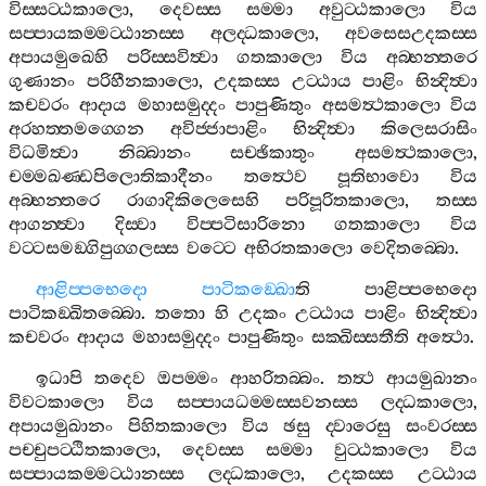
විස‍්සට‍්ඨකාලො
,
දෙවස‍්ස
සම‍්මා
අවුට‍්ඨකාලො
විය
සප‍්පායකම‍්මට‍්ඨානස‍්ස
අලද‍්ධකාලො
,
අවසෙසඋදකස‍්ස
අපායමුඛෙහි
පරිස‍්සවිත්‍වා
ගතකාලො
විය
අබ‍්භන‍්තරෙ
ගුණානං
පරිහීනකාලො
,
උදකස‍්ස
උට‍්ඨාය
පාළිං
භින්‍දිත්‍වා
කචවරං
ආදාය
මහාසමුද‍්දං
පාපුණිතුං
අසමත්‍ථකාලො
විය
අරහත‍්තමග‍්ගෙන
අවිජ‍්ජාපාළිං
භින්‍දිත්‍වා
කිලෙසරාසිං
විධමිත්‍වා
නිබ‍්බානං
සච‍්ඡිකාතුං
අසමත්‍ථකාලො
,
චම‍්මඛණ‍්ඩපිලොතිකාදීනං
තත්‍ථෙව
පූතිභාවො
විය
අබ‍්භන‍්තරෙ
රාගාදිකිලෙසෙහි
පරිපූරිතකාලො
,
තස‍්ස
ආගන‍්ත්‍වා
දිස‍්වා
විප‍්පටිසාරිනො
ගතකාලො
විය
වට‍්ටසමඞ‍්ගිපුග‍්ගලස‍්ස
වට‍්ටෙ
අභිරතකාලො
වෙදිතබ‍්බො
.
ආළිප‍්පභෙදො
පාටිකඞ‍්ඛො
ති
පාළිප‍්පභෙදො
පාටිකඞ‍්ඛිතබ‍්බො
.
තතො
හි
උදකං
උට‍්ඨාය
පාළිං
භින්‍දිත්‍වා
කචවරං
ආදාය
මහාසමුද‍්දං
පාපුණිතුං
සක‍්ඛිස‍්සතීති
අත්‍ථො
.
ඉධාපි
තදෙව
ඔපම‍්මං
ආහරිතබ‍්බං
.
තත්‍ථ
ආයමුඛානං
විවටකාලො
විය
සප‍්පායධම‍්මස‍්සවනස‍්ස
ලද‍්ධකාලො
,
අපායමුඛානං
පිහිතකාලො
විය
ඡසු
ද‍්වාරෙසු
සංවරස‍්ස
පච‍්චුපට‍්ඨිතකාලො
,
දෙවස‍්ස
සම‍්මා
වුට‍්ඨකාලො
විය
සප‍්පායකම‍්මට‍්ඨානස‍්ස
ලද‍්ධකාලො
,
උදකස‍්ස
උට‍්ඨාය