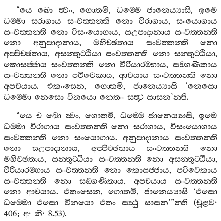
“
යෙ
ඛො
ත්‍වං
,
ගොතමි
,
ධම‍්මෙ
ජානෙය්‍යාසි
,
ඉමෙ
ධම‍්මා
සරාගාය
සංවත‍්තන‍්ති
නො
විරාගාය
,
සංයොගාය
සංවත‍්තන‍්ති
නො
විසංයොගාය
,
සඋපාදානාය
සංවත‍්තන‍්ති
නො
අනුපාදානාය
,
මහිච‍්ඡතාය
සංවත‍්තන‍්ති
නො
අප‍්පිච‍්ඡතාය
,
අසන‍්තුට‍්ඨියා
සංවත‍්තන‍්ති
නො
සන‍්තුට‍්ඨියා
,
කොසජ‍්ජාය
සංවත‍්තන‍්ති
නො
වීරියාරම‍්භාය
,
සඞ‍්ගණිකාය
සංවත‍්තන‍්ති
නො
පවිවෙකාය
,
ආචයාය
සංවත‍්තන‍්ති
නො
අපචයාය
.
එකංසෙන
,
ගොතමි
,
ජානෙය්‍යාසි
‘
නෙසො
ධම‍්මො
නෙසො
විනයො
නෙතං
සත්‍ථු
සාසන
’
න‍්ති
.
“
යෙ
ච
ඛො
ත්‍වං
,
ගොතමි
,
ධම‍්මෙ
ජානෙය්‍යාසි
,
ඉමෙ
ධම‍්මා
විරාගාය
සංවත‍්තන‍්ති
නො
සරාගාය
,
විසංයොගාය
සංවත‍්තන‍්ති
නො
සංයොගාය
.
අනුපාදානාය
සංවත‍්තන‍්ති
නො
සඋපාදානාය
,
අප‍්පිච‍්ඡතාය
සංවත‍්තන‍්ති
නො
මහිච‍්ඡතාය
,
සන‍්තුට‍්ඨියා
සංවත‍්තන‍්ති
නො
අසන‍්තුට‍්ඨියා
,
වීරියාරම‍්භාය
සංවත‍්තන‍්ති
නො
කොසජ‍්ජාය
,
පවිවෙකාය
සංවත‍්තන‍්ති
නො
සඞ‍්ගණිකාය
,
අපචයාය
සංවත‍්තන‍්ති
නො
ආචයාය
.
එකංසෙන
,
ගොතමි
,
ජානෙය්‍යාසි
‘
එසො
ධම‍්මො
එසො
විනයො
එතං
සත්‍ථු
සාසන
’”
න‍්ති
(
චූළව
·
406;
අ
·
නි
· 8.53).