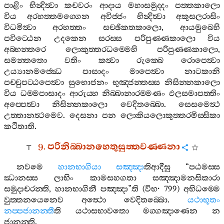
පාළිං
භින්‍දිත්‍වා
කචවරං
ආදාය
මහාසමුද‍්දං
පත‍්තකාලො
විය
අරහත‍්තමග‍්ගෙන
අවිජ‍්ජං
භින්‍දිත්‍වා
අකුසලරාසිං
විධමිත්‍වා
අරහත‍්තං
සච‍්ඡිකතකාලො
,
ආයමුඛෙහි
පවිට‍්ඨෙන
උදකෙන
සරස‍්ස
පරිපුණ‍්ණකාලො
විය
අබ‍්භන‍්තරෙ
ලොකුත‍්තරධම‍්මෙහි
පරිපුණ‍්ණකාලො
,
සමන‍්තතො
වතිං
කත්‍වා
රුක‍්ඛෙ
රොපෙත්‍වා
උය්‍යානමජ‍්ඣෙ
පාසාදං
මාපෙත්‍වා
නාටකානි
පච‍්චුපට‍්ඨපෙත්‍වා
සුභොජනං
භුඤ‍්ජන‍්තස‍්ස
නිසින‍්නකාලො
විය
ධම‍්මපාසාදං
ආරුය‍්හ
නිබ‍්බානාරම‍්මණං
ඵලසමාපත‍්තිං
අප‍්පෙත්‍වා
නිසින‍්නකාලො
වෙදිතබ‍්බො
.
සෙසමෙත්‍ථ
උත‍්තානත්‍ථමෙව
.
දෙසනා
පන
ලොකියලොකුත‍්තරමිස‍්සිකා
කථිතාති
.
9.
පරිනිබ‍්බානහෙතුසුත‍්තවණ‍්ණනා
නවමෙ
හානභාගියා
සඤ‍්ඤා
තිආදීසු
“
පඨමස‍්ස
ඣානස‍්ස
ලාභිං
කාමසහගතා
සඤ‍්ඤාමනසිකාරා
සමුදාචරන‍්ති
,
හානභාගිනී
පඤ‍්ඤා
”
ති
(
විභ
· 799)
අභිධම‍්මෙ
වුත‍්තනයෙනෙව
අත්‍ථො
වෙදිතබ‍්බො
.
යථාභූතං
නප‍්පජානන‍්තී
ති
යථාසභාවතො
මග‍්ගඤාණෙන
න
ජානන‍්ති
.