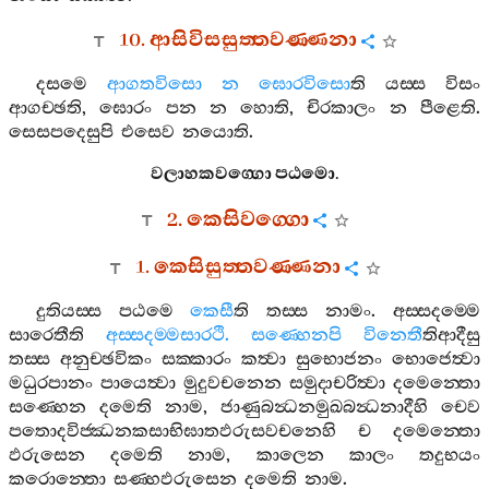
10.
ආසිවිසසුත‍්තවණ‍්ණනා
දසමෙ
ආගතවිසො
න
ඝොරවිසො
ති
යස‍්ස
විසං
ආගච‍්ඡති
,
ඝොරං
පන
න
හොති
,
චිරකාලං
න
පීළෙති
.
සෙසපදෙසුපි
එසෙව
නයොති
.
වලාහකවග‍්ගො
පඨමො
.
2.
කෙසිවග‍්ගො
1.
කෙසිසුත‍්තවණ‍්ණනා
දුතියස‍්ස
පඨමෙ
කෙසී
ති
තස‍්ස
නාමං
.
අස‍්සදම‍්මෙ
සාරෙතීති
අස‍්සදම‍්මසාරථි
.
සණ‍්හෙනපි
විනෙතී
තිආදීසු
තස‍්ස
අනුච‍්ඡවිකං
සක‍්කාරං
කත්‍වා
සුභොජනං
භොජෙත්‍වා
මධුරපානං
පායෙත්‍වා
මුදුවචනෙන
සමුදාචරිත්‍වා
දමෙන‍්තො
සණ‍්හෙන
දමෙති
නාම
,
ජාණුබන්‍ධනමුඛබන්‍ධනාදීහි
චෙව
පතොදවිජ‍්ඣනකසාභිඝාතඵරුසවචනෙහි
ච
දමෙන‍්තො
ඵරුසෙන
දමෙති
නාම
,
කාලෙන
කාලං
තදුභයං
කරොන‍්තො
සණ‍්හඵරුසෙන
දමෙති
නාම
.