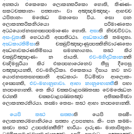
අන‍්තරා
එකෙකො
ලොකන‍්තරිකො
හොති
,
තිණ‍්ණං
සකටචක‍්කානං
පත‍්තානං
වා
අඤ‍්ඤමඤ‍්ඤං
ආහච‍්ච
ඨපිතානං
මජ‍්ඣෙ
ඔකාසො
විය
.
සො
පන
ලොකන‍්තරිකනිරයො
පරිමාණතො
අට‍්ඨයොජනසහස‍්සප‍්පමාණො
හොති
.
අඝා
ති
නිච‍්චවිවටා
.
අසංවුතා
ති
හෙට‍්ඨාපි
අප‍්පතිට‍්ඨා
.
අන්‍ධකාරා
ති
තමභූතා
.
අන්‍ධකාරතිමිසා
ති
චක‍්ඛුවිඤ‍්ඤාණුප‍්පත‍්තිනිවාරණතො
අන්‍ධභාවකරණතිමිසාය
සමන‍්නාගතා
.
තත්‍ථ
කිර
චක‍්ඛුවිඤ‍්ඤාණං
න
ජායති
.
එවංමහිද‍්ධිකාන
න‍්ති
චන්‍දිමසූරියා
කිර
එකප‍්පහාරෙනෙව
තීසු
දීපෙසු
පඤ‍්ඤායන‍්ති
,
එවංමහිද‍්ධිකා
.
එකෙකාය
දිසාය
නව
නව
යොජනසතසහස‍්සානි
අන්‍ධකාරං
විධමිත්‍වා
ආලොකං
දස‍්සෙන‍්ති
,
එවංමහානුභාවා
.
ආභා
නානුභොන‍්තී
ති
පභා
නප‍්පහොන‍්ති
.
තෙ
කිර
චක‍්කවාළපබ‍්බතස‍්ස
වෙමජ‍්ඣෙන
චරන‍්ති
චක‍්කවාළපබ‍්බතඤ‍්ච
අතික‍්කමිත්‍වා
ලොකන‍්තරනිරයා
.
තස‍්මා
තෙසං
තත්‍ථ
ආභා
නප‍්පහොන‍්ති
.
යෙපි
තත්‍ථ
සත‍්තා
ති
යෙපි
තස‍්මිං
ලොකන‍්තරමහානිරයෙ
සත‍්තා
උපපන‍්නා
.
කිං
පන
කම‍්මං
කත්‍වා
තත්‍ථ
උප‍්පජ‍්ජන‍්තීති
?
භාරියං
දාරුණං
මාතාපිතූනං