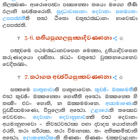
තිලක‍්ඛණං
ආරොපෙත්‍වා
පස‍්සන‍්තො
තයො
මග‍්ගෙ
තීණි
ඵලානි
සච‍්ඡිකරොති
.
සුද‍්ධාවාසානං
දෙවානං
සහබ්‍යතං
උපපජ‍්ජතී
ති
තත්‍ථ
ඨිතො
චතුත්‍ථජ‍්ඣානං
භාවෙත්‍වා
උපපජ‍්ජති
.
5-6.
තතියපුග‍්ගලසුත‍්තාදිවණ‍්ණනා
පඤ‍්චමෙ
පඨමජ‍්ඣානවසෙන
මෙත‍්තා
,
දුතියාදිවසෙන
කරුණාදයො
දස‍්සිතා
.
ඡට‍්ඨං
චතුත්‍ථෙ
වුත‍්තනයෙනෙව
වෙදිතබ‍්බං
.
7.
තථාගත
අච‍්ඡරියසුත‍්තවණ‍්ණනා
සත‍්තමෙ
පාතුභාවා
ති
පාතුභාවෙන
.
කුච‍්ඡිං
ඔක‍්කමතී
ති
එත්‍ථ
කුච‍්ඡිං
ඔක‍්කන‍්තො
හොතීති
අත්‍ථො
.
ඔක‍්කන‍්තෙ
හි
තස‍්මිං
එවං
හොති
,
න
ඔක‍්කමමානෙ
.
අප‍්පමාණො
ති
වුඩ‍්ඪිප‍්පමාණො
,
විපුලොති
අත්‍ථො
.
උළාරො
ති
තස‍්සෙව
වෙවචනං
.
දෙවානං
දෙවානුභාව
න‍්ති
එත්‍ථ
දෙවානං
අයමානුභාවො
–
නිවත්‍ථවත්‍ථස‍්ස
පභා
ද‍්වාදස
යොජනානි
ඵරති
,
තථා
සරීරස‍්ස
,
තථා
විමානස‍්ස
,
තං
අතික‍්කමිත්‍වාති
අත්‍ථො
.
ලොකන‍්තරිකා
ති
තිණ‍්ණං
තිණ‍්ණං
චක‍්කවාළානං