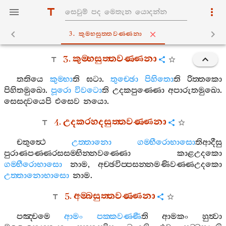
3. කුම‍්භසුත‍්තවණ‍්ණනා
3.
කුම‍්භසුත‍්තවණ‍්ණනා
තතියෙ
කුම‍්භා
ති
ඝටා
.
තුච‍්ඡො
පිහිතො
ති
රිත‍්තකො
පිහිතමුඛො
.
පූරො
විවටො
ති
උදකපුණ‍්ණො
අපාරුතමුඛො
.
සෙසද‍්වයෙපි
එසෙව
නයො
.
4.
උදකරහදසුත‍්තවණ‍්ණනා
චතුත්‍ථෙ
උත‍්තානො
ගම‍්භීරොභාසො
තිආදීසු
පුරාණපණ‍්ණරසසම‍්භින‍්නවණ‍්ණො
කාළඋදකො
ගම‍්භීරොභාසො
නාම
,
අච‍්ඡවිප‍්පසන‍්නමණිවණ‍්ණඋදකො
උත‍්තානොභාසො
නාම
.
5.
අම‍්බසුත‍්තවණ‍්ණනා
පඤ‍්චමෙ
ආමං
පක‍්කවණ‍්ණී
ති
ආමකං
හුත්‍වා