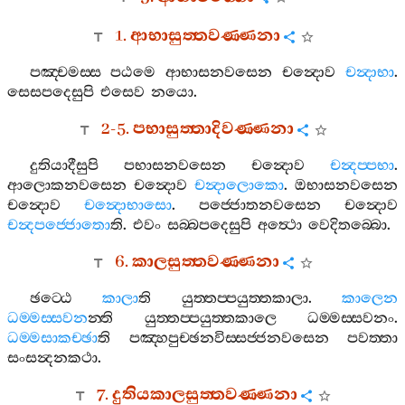
1.
ආභාසුත‍්තවණ‍්ණනා
පඤ‍්චමස‍්ස
පඨමෙ
ආභාසනවසෙන
චන්‍දොව
චන්‍දාභා
.
සෙසපදෙසුපි
එසෙව
නයො
.
2-5.
පභාසුත‍්තාදිවණ‍්ණනා
දුතියාදීසුපි
පභාසනවසෙන
චන්‍දොව
චන්‍දප‍්පභා
.
ආලොකනවසෙන
චන්‍දොව
චන්‍දාලොකො
.
ඔභාසනවසෙන
චන්‍දොව
චන්‍දොභාසො
.
පජ‍්ජොතනවසෙන
චන්‍දොව
චන්‍දපජ‍්ජොතො
ති
.
එවං
සබ‍්බපදෙසුපි
අත්‍ථො
වෙදිතබ‍්බො
.
6.
කාලසුත‍්තවණ‍්ණනා
ඡට‍්ඨෙ
කාලා
ති
යුත‍්තප‍්පයුත‍්තකාලා
.
කාලෙන
ධම‍්මස‍්සවන
න‍්ති
යුත‍්තප‍්පයුත‍්තකාලෙ
ධම‍්මස‍්සවනං
.
ධම‍්මසාකච‍්ඡා
ති
පඤ‍්හපුච‍්ඡනවිස‍්සජ‍්ජනවසෙන
පවත‍්තා
සංසන්‍දනකථා
.
7.
දුතියකාලසුත‍්තවණ‍්ණනා