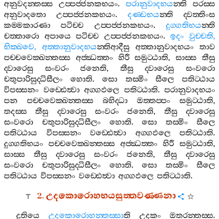
අනුවදන‍්තස‍්ස
උප‍්පජ‍්ජනකභයං
.
පරානුවාදභය
න‍්ති
පරස‍්ස
අනුවාදතො
උප‍්පජ‍්ජනකභයං
.
දණ‍්ඩභය
න‍්ති
ද‍්වත‍්තිංස
කම‍්මකාරණා
පටිච‍්ච
උප‍්පජ‍්ජනකභයං
.
දුග‍්ගතිභය
න‍්ති
චත‍්තාරො
අපායෙ
පටිච‍්ච
උප‍්පජ‍්ජනකභයං
.
ඉදං
වුච‍්චති
,
භික‍්ඛවෙ
,
අත‍්තානුවාදභය
න‍්තිආදීසු
අත‍්තානුවාදභයං
තාව
පච‍්චවෙක‍්ඛන‍්තස‍්ස
අජ‍්ඣත‍්තං
හිරී
සමුට‍්ඨාති
,
සාස‍්ස
තීසු
ද‍්වාරෙසු
සංවරං
ජනෙති
,
තීසු
ද‍්වාරෙසු
සංවරො
චතුපාරිසුද‍්ධිසීලං
හොති
.
සො
තස‍්මිං
සීලෙ
පතිට‍්ඨාය
විපස‍්සනං
වඩ‍්ඪෙත්‍වා
අග‍්ගඵලෙ
පතිට‍්ඨාති
.
පරානුවාදභයං
පන
පච‍්චවෙක‍්ඛන‍්තස‍්ස
බහිද‍්ධා
ඔත‍්තප‍්පං
සමුට‍්ඨාති
,
තදස‍්ස
තීසු
ද‍්වාරෙසු
සංවරං
ජනෙති
,
තීසු
ද‍්වාරෙසු
සංවරො
චතුපාරිසුද‍්ධිසීලං
හොති
.
සො
තස‍්මිං
සීලෙ
පතිට‍්ඨාය
විපස‍්සනං
වඩ‍්ඪෙත්‍වා
අග‍්ගඵලෙ
පතිට‍්ඨාති
.
දුග‍්ගතිභයං
පච‍්චවෙක‍්ඛන‍්තස‍්ස
අජ‍්ඣත‍්තං
හිරී
සමුට‍්ඨාති
,
සාස‍්ස
තීසු
ද‍්වාරෙසු
සංවරං
ජනෙති
,
තීසු
ද‍්වාරෙසු
සංවරො
චතුපාරිසුද‍්ධිසීලං
හොති
.
සො
තස‍්මිං
සීලෙ
පතිට‍්ඨාය
විපස‍්සනං
වඩ‍්ඪෙත්‍වා
අග‍්ගඵලෙ
පතිට‍්ඨාති
.
2.
උදකොරොහභයසුත‍්තවණ‍්ණනා
දුතියෙ
උදකොරොහන‍්තස‍්සා
ති
උදකං
ඔතරන‍්තස‍්ස
.