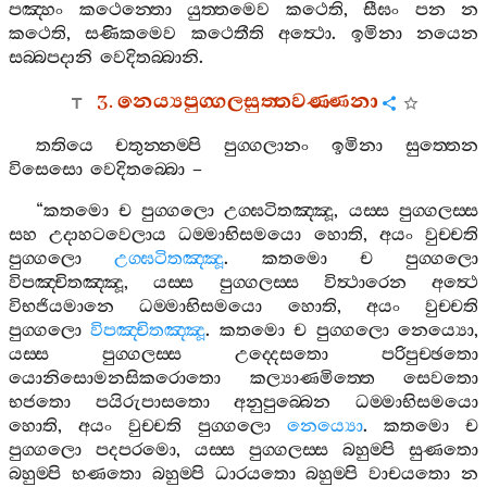
පඤ‍්හං
කථෙන‍්තො
යුත‍්තමෙව
කථෙති
,
සීඝං
පන
න
කථෙති
,
සණිකමෙව
කථෙතීති
අත්‍ථො
.
ඉමිනා
නයෙන
සබ‍්බපදානි
වෙදිතබ‍්බානි
.
3.
නෙය්‍යපුග‍්ගලසුත‍්තවණ‍්ණනා
තතියෙ
චතුන‍්නම‍්පි
පුග‍්ගලානං
ඉමිනා
සුත‍්තෙන
විසෙසො
වෙදිතබ‍්බො
–
“
කතමො
ච
පුග‍්ගලො
උග‍්ඝටිතඤ‍්ඤූ
,
යස‍්ස
පුග‍්ගලස‍්ස
සහ
උදාහටවෙලාය
ධම‍්මාභිසමයො
හොති
,
අයං
වුච‍්චති
පුග‍්ගලො
උග‍්ඝටිතඤ‍්ඤූ
.
කතමො
ච
පුග‍්ගලො
විපඤ‍්චිතඤ‍්ඤූ
,
යස‍්ස
පුග‍්ගලස‍්ස
විත්‍ථාරෙන
අත්‍ථෙ
විභජියමානෙ
ධම‍්මාභිසමයො
හොති
,
අයං
වුච‍්චති
පුග‍්ගලො
විපඤ‍්චිතඤ‍්ඤූ
.
කතමො
ච
පුග‍්ගලො
නෙය්‍යො
,
යස‍්ස
පුග‍්ගලස‍්ස
උද‍්දෙසතො
පරිපුච‍්ඡතො
යොනිසොමනසිකරොතො
කල්‍යාණමිත‍්තෙ
සෙවතො
භජතො
පයිරුපාසතො
අනුපුබ‍්බෙන
ධම‍්මාභිසමයො
හොති
,
අයං
වුච‍්චති
පුග‍්ගලො
නෙය්‍යො
.
කතමො
ච
පුග‍්ගලො
පදපරමො
,
යස‍්ස
පුග‍්ගලස‍්ස
බහුම‍්පි
සුණතො
බහුම‍්පි
භණතො
බහුම‍්පි
ධාරයතො
බහුම‍්පි
වාචයතො
න