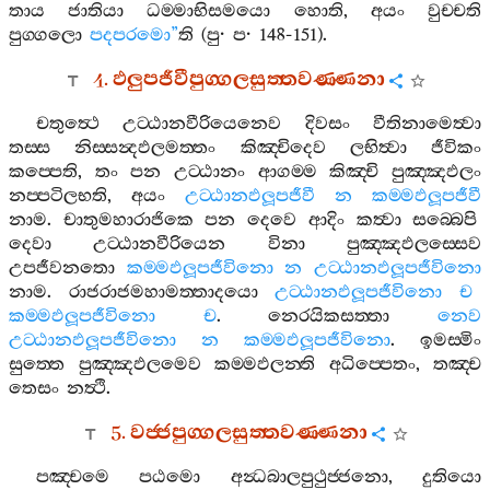
තාය
ජාතියා
ධම‍්මාභිසමයො
හොති
,
අයං
වුච‍්චති
පුග‍්ගලො
පදපරමො
”
ති
(
පු
·
ප
· 148-151).
4.
ඵලුපජීවීපුග‍්ගලසුත‍්තවණ‍්ණනා
චතුත්‍ථෙ
උට‍්ඨානවීරියෙනෙව
දිවසං
වීතිනාමෙත්‍වා
තස‍්ස
නිස‍්සන්‍දඵලමත‍්තං
කිඤ‍්චිදෙව
ලභිත්‍වා
ජීවිකං
කප‍්පෙති
,
තං
පන
උට‍්ඨානං
ආගම‍්ම
කිඤ‍්චි
පුඤ‍්ඤඵලං
නප‍්පටිලභති
,
අයං
උට‍්ඨානඵලූපජීවී
න
කම‍්මඵලූපජීවී
නාම
.
චාතුමහාරාජිකෙ
පන
දෙවෙ
ආදිං
කත්‍වා
සබ‍්බෙපි
දෙවා
උට‍්ඨානවීරියෙන
විනා
පුඤ‍්ඤඵලස‍්සෙව
උපජීවනතො
කම‍්මඵලූපජීවිනො
න
උට‍්ඨානඵලූපජීවිනො
නාම
.
රාජරාජමහාමත‍්තාදයො
උට‍්ඨානඵලූපජීවිනො
ච
කම‍්මඵලූපජීවිනො
ච
.
නෙරයිකසත‍්තා
නෙව
උට‍්ඨානඵලූපජීවිනො
න
කම‍්මඵලූපජීවිනො
.
ඉමස‍්මිං
සුත‍්තෙ
පුඤ‍්ඤඵලමෙව
කම‍්මඵලන‍්ති
අධිප‍්පෙතං
,
තඤ‍්ච
තෙසං
නත්‍ථි
.
5.
වජ‍්ජපුග‍්ගලසුත‍්තවණ‍්ණනා
පඤ‍්චමෙ
පඨමො
අන්‍ධබාලපුථුජ‍්ජනො
,
දුතියො