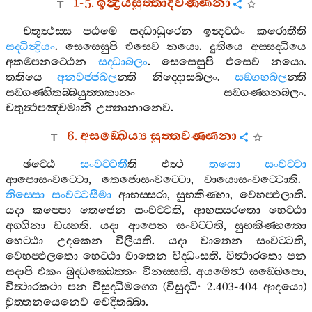
1-5.
ඉන්‍ද්‍රියසුත‍්තාදිවණ‍්ණනා
චතුත්‍ථස‍්ස
පඨමෙ
සද‍්ධාධුරෙන
ඉන්‍දට‍්ඨං
කරොතීති
සද‍්ධින්‍ද්‍රියං
.
සෙසෙසුපි
එසෙව
නයො
.
දුතියෙ
අස‍්සද‍්ධියෙ
අකම‍්පනට‍්ඨෙන
සද‍්ධාබලං
.
සෙසෙසුපි
එසෙව
නයො
.
තතියෙ
අනවජ‍්ජබල
න‍්ති
නිද‍්දොසබලං
.
සඞ‍්ගහබල
න‍්ති
සඞ‍්ගණ‍්හිතබ‍්බයුත‍්තකානං
සඞ‍්ගණ‍්හනබලං
.
චතුත්‍ථපඤ‍්චමානි
උත‍්තානානෙව
.
6.
අසඞ‍්ඛෙය්‍ය
සුත‍්තවණ‍්ණනා
ඡට‍්ඨෙ
සංවට‍්ටතී
ති
එත්‍ථ
තයො
සංවට‍්ටා
ආපොසංවට‍්ටො
,
තෙජොසංවට‍්ටො
,
වායොසංවට‍්ටොති
.
තිස‍්සො
සංවට‍්ටසීමා
ආභස‍්සරා
,
සුභකිණ‍්හා
,
වෙහප‍්ඵලාති
.
යදා
කප‍්පො
තෙජෙන
සංවට‍්ටති
,
ආභස‍්සරතො
හෙට‍්ඨා
අග‍්ගිනා
ඩය‍්හති
.
යදා
ආපෙන
සංවට‍්ටති
,
සුභකිණ‍්හතො
හෙට‍්ඨා
උදකෙන
විලීයති
.
යදා
වාතෙන
සංවට‍්ටති
,
වෙහප‍්ඵලතො
හෙට‍්ඨා
වාතෙන
විද‍්ධංසති
.
විත්‍ථාරතො
පන
සදාපි
එකං
බුද‍්ධක‍්ඛෙත‍්තං
විනස‍්සති
.
අයමෙත්‍ථ
සඞ‍්ඛෙපො
,
විත්‍ථාරකථා
පන
විසුද‍්ධිමග‍්ගෙ
(
විසුද‍්ධි
· 2.403-404
ආදයො
)
වුත‍්තනයෙනෙව
වෙදිතබ‍්බා
.