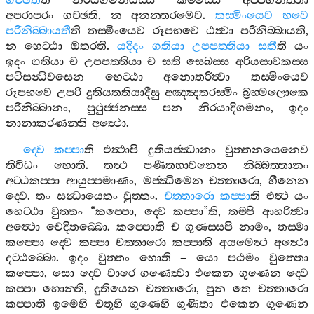
ගච‍්ඡතී
ති
නිරයගමනීයස‍්ස
කම‍්මස‍්ස
අප‍්පහීනත‍්තා
අපරාපරං
ගච‍්ඡති
,
න
අනන‍්තරමෙව
.
තස‍්මිංයෙව
භවෙ
පරිනිබ‍්බායතී
ති
තස‍්මිංයෙව
රූපභවෙ
ඨත්‍වා
පරිනිබ‍්බායති
,
න
හෙට‍්ඨා
ඔතරති
.
යදිදං
ගතියා
උපපත‍්තියා
සතී
ති
යං
ඉදං
ගතියා
ච
උපපත‍්තියා
ච
සති
සෙඛස‍්ස
අරියසාවකස‍්ස
පටිසන්‍ධිවසෙන
හෙට‍්ඨා
අනොතරිත්‍වා
තස‍්මිංයෙව
රූපභවෙ
උපරි
දුතියතතියාදීසු
අඤ‍්ඤතරස‍්මිං
බ්‍රහ‍්මලොකෙ
පරිනිබ‍්බානං
,
පුථුජ‍්ජනස‍්ස
පන
නිරයාදිගමනං
,
ඉදං
නානාකරණන‍්ති
අත්‍ථො
.
ද‍්වෙ
කප‍්පා
ති
එත්‍ථාපි
දුතියජ‍්ඣානං
වුත‍්තනයෙනෙව
තිවිධං
හොති
.
තත්‍ථ
පණීතභාවනෙන
නිබ‍්බත‍්තානං
අට‍්ඨකප‍්පා
ආයුප‍්පමාණං
,
මජ‍්ඣිමෙන
චත‍්තාරො
,
හීනෙන
ද‍්වෙ
.
තං
සන්‍ධායෙතං
වුත‍්තං
.
චත‍්තාරො
කප‍්පා
ති
එත්‍ථ
යං
හෙට‍්ඨා
වුත‍්තං
“
කප‍්පො
,
ද‍්වෙ
කප‍්පා
”
ති
,
තම‍්පි
ආහරිත්‍වා
අත්‍ථො
වෙදිතබ‍්බො
.
කප‍්පොති
ච
ගුණස‍්සපි
නාමං
,
තස‍්මා
කප‍්පො
ද‍්වෙ
කප‍්පා
චත‍්තාරො
කප‍්පාති
අයමෙත්‍ථ
අත්‍ථො
දට‍්ඨබ‍්බො
.
ඉදං
වුත‍්තං
හොති
–
යො
පඨමං
වුත‍්තො
කප‍්පො
,
සො
ද‍්වෙ
වාරෙ
ගණෙත්‍වා
එකෙන
ගුණෙන
ද‍්වෙ
කප‍්පා
හොන‍්ති
,
දුතියෙන
චත‍්තාරො
,
පුන
තෙ
චත‍්තාරො
කප‍්පාති
ඉමෙහි
චතූහි
ගුණෙහි
ගුණිතා
එකෙන
ගුණෙන