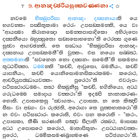
9.
ආනන්‍දච‍්ඡරියසුත‍්තවණ‍්ණනා
නවමෙ
භික‍්ඛුපරිසා
ආනන්‍දං
දස‍්සනායා
ති
යෙ
භගවන‍්තං
පස‍්සිතුකාමා
ථෙරං
උපසඞ‍්කමන‍්ති
,
යෙ
වා
“
ආයස‍්මා
කිරානන්‍දො
සමන‍්තපාසාදිකො
අභිරූපො
දස‍්සනීයො
බහුස‍්සුතො
සඞ‍්ඝසොභනො
”
ති
ථෙරස‍්ස
ගුණෙ
සුත්‍වා
ආගච‍්ඡන‍්ති
,
තෙ
සන්‍ධාය
“
භික‍්ඛුපරිසා
ආනන්‍දං
දස‍්සනාය
උපසඞ‍්කමතී
”
ති
වුත‍්තං
.
එස
නයො
සබ‍්බත්‍ථ
.
අත‍්තමනා
ති
“
සවනෙන
නො
දස‍්සනං
සමෙතී
”
ති
සකමනා
තුට‍්ඨචිත‍්තා
.
ධම‍්ම
න‍්ති
“
කච‍්චි
,
ආවුසො
,
ඛමනීයං
,
කච‍්චි
යාපනීයං
,
කච‍්චි
යොනිසොමනසිකාරකම‍්මං
කරොථ
,
ආචරියුපජ‍්ඣායවත‍්තං
පූරෙථා
”
ති
එවරූපං
පටිසන්‍ථාරධම‍්මං
.
තත්‍ථ
භික‍්ඛුනීසු
“
කච‍්චි
,
භගිනියො
,
අට‍්ඨ
ගරුධම‍්මෙ
සමාදාය
වත‍්තථා
”
ති
ඉදම‍්පි
නානාකරණං
හොති
.
උපාසකෙසු
“
ස‍්වාගතං
,
උපාසක
,
න
තෙ
කිඤ‍්චි
සීසං
වා
අඞ‍්ගං
වා
රුජ‍්ජති
,
අරොගා
තෙ
පුත‍්තභාතරො
”
ති
න
එවං
පටිසන්‍ථාරං
කරොති
,
එවං
පන
කරොති
– “
කථං
,
උපාසකා
,
තීණි
සරණානි
පඤ‍්ච
සීලානි
රක‍්ඛථ
,
මාසස‍්ස
අට‍්ඨ
උපොසථෙ
කරොථ
,
මාතාපිතූනං
උපට‍්ඨානවත‍්තං
පූරෙථ
,
ධම‍්මිකසමණබ්‍රාහ‍්මණෙ
පටිජග‍්ගථා
”
ති
.