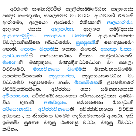
අට‍්ඨමෙ
තණ‍්හාදිට‍්ඨීහි
අල‍්ලීයිතබ‍්බට‍්ඨෙන
ආලයොති
පඤ‍්ච
කාමගුණා
,
සකලමෙව
වා
වට‍්ටං
.
ආරමන‍්ති
එත්‍ථාති
ආරාමො
,
ආලයො
ආරාමො
එතිස‍්සාති
ආලයාරාමා
.
ආලයෙ
රතාති
ආලයරතා
.
ආලයෙ
සම‍්මුදිතාති
ආලයසම‍්මුදිතා
.
අනාලයෙ
ධම‍්මෙ
ති
ආලයපටිපක‍්ඛෙ
විවට‍්ටූපනිස‍්සිතෙ
අරියධම‍්මෙ
.
සුස‍්සූසතී
ති
සොතුකාමො
හොති
.
සොතං
ඔදහතී
ති
සොතං
ඨපෙති
.
අඤ‍්ඤා
චිත‍්තං
උපට‍්ඨපෙතී
ති
ආජානනත්‍ථාය
චිත‍්තං
පච‍්චුපට‍්ඨපෙති
.
මානො
ති
මඤ‍්ඤනා
,
මඤ‍්ඤිතබ‍්බට‍්ඨෙන
වා
සකලං
වට‍්ටමෙව
.
මානවිනයෙ
ධම‍්මෙ
ති
මානවිනයධම‍්මෙ
.
උපසමපටිපක‍්ඛො
අනුපසමො
,
අනුපසන‍්තට‍්ඨෙන
වා
වට‍්ටමෙව
අනුපසමො
නාම
.
ඔපසමිකෙ
ති
උපසමකරෙ
විවට‍්ටූපනිස‍්සිතෙ
.
අවිජ‍්ජාය
ගතා
සමන‍්නාගතාති
අවිජ‍්ජාගතා
.
අවිජ‍්ජණ‍්ඩකොසෙන
පරියොනද‍්ධත‍්තා
අණ‍්ඩං
විය
භූතාති
අණ‍්ඩභූතා
.
සමන‍්තතො
ඔනද‍්ධාති
පරියොනද‍්ධා
.
අවිජ‍්ජාවිනයෙ
ති
අවිජ‍්ජාවිනයො
වුච‍්චති
අරහත‍්තං
,
තංනිස‍්සිතෙ
ධම‍්මෙ
දෙසියමානෙති
අත්‍ථො
.
ඉති
ඉමස‍්මිං
සුත‍්තෙ
චතූසු
ඨානෙසු
වට‍්ටං
,
චතූසු
විවට‍්ටං
කථිතං
.