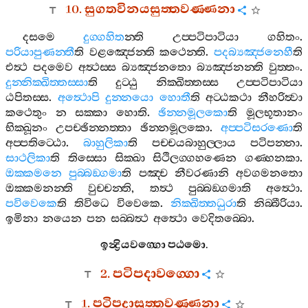
10.
සුගතවිනයසුත‍්තවණ‍්ණනා
දසමෙ
දුග‍්ගහිත
න‍්ති
උප‍්පටිපාටියා
ගහිතං
.
පරියාපුණන‍්තී
ති
වළඤ‍්ජෙන‍්ති
කථෙන‍්ති
.
පදබ්‍යඤ‍්ජනෙහී
ති
එත්‍ථ
පදමෙව
අත්‍ථස‍්ස
බ්‍යඤ‍්ජනතො
බ්‍යඤ‍්ජනන‍්ති
වුත‍්තං
.
දුන‍්නික‍්ඛිත‍්තස‍්සා
ති
දුට‍්ඨු
නික‍්ඛිත‍්තස‍්ස
උප‍්පටිපාටියා
ඨපිතස‍්ස
.
අත්‍ථොපි
දුන‍්නයො
හොතී
ති
අට‍්ඨකථා
නීහරිත්‍වා
කථෙතුං
න
සක‍්කා
හොති
.
ඡින‍්නමූලකො
ති
මූලභූතානං
භික‍්ඛූනං
උපච‍්ඡින‍්නත‍්තා
ඡින‍්නමූලකො
.
අප‍්පටිසරණො
ති
අප‍්පතිට‍්ඨො
.
බාහුලිකා
ති
පච‍්චයබාහුල‍්ලාය
පටිපන‍්නා
.
සාථලිකා
ති
තිස‍්සො
සික‍්ඛා
සිථිලග‍්ගහණෙන
ගණ‍්හනකා
.
ඔක‍්කමනෙ
පුබ‍්බඞ‍්ගමා
ති
පඤ‍්ච
නීවරණානි
අවගමනතො
ඔක‍්කමනන‍්ති
වුච‍්චන‍්ති
,
තත්‍ථ
පුබ‍්බඞ‍්ගමාති
අත්‍ථො
.
පවිවෙකෙ
ති
තිවිධෙ
විවෙකෙ
.
නික‍්ඛිත‍්තධුරා
ති
නිබ‍්බීරියා
.
ඉමිනා
නයෙන
පන
සබ‍්බත්‍ථ
අත්‍ථො
වෙදිතබ‍්බො
.
ඉන්‍ද්‍රියවග‍්ගො
පඨමො
.
2.
පටිපදාවග‍්ගො
1.
පටිපදාසුත‍්තවණ‍්ණනා