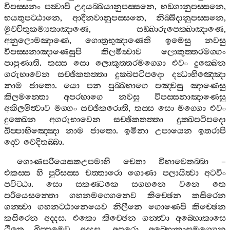
විපස‍්සනං
පත්‍වාපි
උදයබ‍්බයානුපස‍්සනෙ
,
භඞ‍්ගානුපස‍්සනෙ
,
භයතුපට‍්ඨානෙ
,
ආදීනවානුපස‍්සනෙ
,
නිබ‍්බිදානුපස‍්සනෙ
,
මුච‍්චිතුකම්‍යතාඤාණෙ
,
සඞ‍්ඛාරුපෙක‍්ඛාඤාණෙ
,
අනුලොමඤාණෙ
,
ගොත්‍රභුඤාණෙති
ඉමෙසු
නවසු
විපස‍්සනාඤාණෙසුපි
කිලමිත්‍වාව
ලොකුත‍්තරමග‍්ගං
පාපුණාති
.
තස‍්ස
සො
ලොකුත‍්තරමග‍්ගො
එවං
දුක‍්ඛෙන
ගරුභාවෙන
සච‍්ඡිකතත‍්තා
දුක‍්ඛපටිපදො
දන්‍ධාභිඤ‍්ඤො
නාම
ජාතො
.
යො
පන
පුබ‍්බභාගෙ
පඤ‍්චසු
ඤාණෙසු
කිලමන‍්තො
අපරභාගෙ
නවසු
විපස‍්සනාඤාණෙසු
අකිලමිත්‍වාව
මග‍්ගං
සච‍්ඡිකරොති
,
තස‍්ස
සො
මග‍්ගො
එවං
දුක‍්ඛෙන
අගරුභාවෙන
සච‍්ඡිකතත‍්තා
දුක‍්ඛපටිපදො
ඛිප‍්පාභිඤ‍්ඤො
නාම
ජාතො
.
ඉමිනා
උපායෙන
ඉතරාපි
ද‍්වෙ
වෙදිතබ‍්බා
.
ගොණපරියෙසකඋපමාහි
චෙතා
විභාවෙතබ‍්බා
–
එකස‍්ස
හි
පුරිසස‍්ස
චත‍්තාරො
ගොණා
පලායිත්‍වා
අටවිං
පවිට‍්ඨා
.
සො
සකණ‍්ටකෙ
සගහනෙ
වනෙ
තෙ
පරියෙසන‍්තො
ගහනමග‍්ගෙනෙව
කිච‍්ඡෙන
කසිරෙන
ගන‍්ත්‍වා
ගහනට‍්ඨානෙයෙව
නිලීනෙ
ගොණෙපි
කිච‍්ඡෙන
කසිරෙන
අද‍්දස
.
එකො
කිච‍්ඡෙන
ගන‍්ත්‍වා
අබ‍්භොකාසෙ
ඨිතෙ
ඛිප‍්පමෙව
අද‍්දස
.
අපරො
අබ‍්භොකාසමග‍්ගෙන