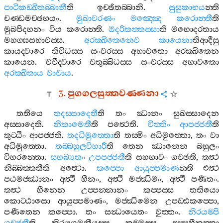
පාටිකඞ‍්ඛිතබ‍්බානී
ති
ඉච‍්ඡිතබ‍්බානි
.
සුසුකාභය
න‍්ති
චණ‍්ඩමච‍්ඡභයං
.
මුඛාවරණං
මඤ‍්ඤෙ
කරොන‍්තී
ති
මුඛපිදහනං
විය
කරොන‍්ති
.
ඔදරිකත‍්තස‍්සා
ති
මහොදරතාය
මහග‍්ඝසභාවස‍්ස
.
අරක‍්ඛිතෙනෙව
කායෙනා
තිආදීසු
කායද‍්වාරෙ
තිවිධස‍්ස
සංවරස‍්ස
අභාවතො
අරක‍්ඛිතෙන
කායෙන
.
වචීද‍්වාරෙ
චතුබ‍්බිධස‍්ස
සංවරස‍්ස
අභාවතො
අරක‍්ඛිතාය
වාචාය
.
3.
පුගගලසුත‍්තවණ‍්ණනා
තතියෙ
තදස‍්සාදෙතී
ති
තං
ඣානං
සුඛස‍්සාදෙන
අස‍්සාදෙති
.
නිකාමෙතී
ති
පත්‍ථෙති
.
විත‍්තිං
ආපජ‍්ජතී
ති
තුට‍්ඨිං
ආපජ‍්ජති
.
තදධිමුත‍්තො
ති
තස‍්මිං
අධිමුත‍්තො
,
තං
වා
අධිමුත‍්තො
.
තබ‍්බහුලවිහාරී
ති
තෙන
ඣානෙන
බහුලං
විහරන‍්තො
.
සහබ්‍යතං
උපපජ‍්ජතී
ති
සහභාවං
ගච‍්ඡති
,
තත්‍ථ
නිබ‍්බත‍්තතීති
අත්‍ථො
.
කප‍්පො
ආයුප‍්පමාණ
න‍්ති
එත්‍ථ
පඨමජ‍්ඣානං
අත්‍ථි
හීනං
,
අත්‍ථි
මජ‍්ඣිමං
,
අත්‍ථි
පණීතං
.
තත්‍ථ
හීනෙන
උප‍්පන‍්නානං
කප‍්පස‍්ස
තතියො
කොට‍්ඨාසො
ආයුප‍්පමාණං
,
මජ‍්ඣිමෙන
උපඩ‍්ඪකප‍්පො
,
පණීතෙන
කප‍්පො
.
තං
සන්‍ධායෙතං
වුත‍්තං
.
නිරයම‍්පි