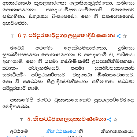
අන‍්තරන‍්තරා
කුසලකාරකො
ලොකියපුථුජ‍්ජනො
,
තතියො
සොතාපන‍්නො
,
සකදාගාමිඅනාගාමිනොපි
එතෙනෙව
සඞ‍්ගහිතා
.
චතුත්‍ථො
ඛීණාසවො
.
සො
හි
එකන‍්තෙනෙව
අනවජ‍්ජො
.
6-7.
පරිපූරකාරීපුග‍්ගලසුත‍්තාදිවණ‍්ණනා
ඡට‍්ඨෙ
පඨමො
ලොකියමහාජනො
,
දුතියො
සුක‍්ඛවිපස‍්සකො
සොතාපන‍්නො
ච
සකදාගාමී
ච
,
තතියො
අනාගාමී
.
සො
හි
යස‍්මා
තඞ‍්ඛණිකම‍්පි
උපපත‍්තිනිමිත‍්තකං
ඣානං
පටිලභතියෙව
,
තස‍්මා
සුක‍්ඛවිපස‍්සකොපි
සමාධිස‍්මිං
පරිපූරකාරීයෙව
.
චතුත්‍ථො
ඛීණාසවොයෙව
.
සො
හි
සබ‍්බෙසං
සීලාදිපච‍්චනීකානං
පහීනත‍්තා
සබ‍්බත්‍ථ
පරිපූරකාරී
නාම
.
සත‍්තමෙපි
ඡට‍්ඨෙ
වුත‍්තනයෙනෙව
පුග‍්ගලපරිච‍්ඡෙදො
වෙදිතබ‍්බො
.
8.
නිකට‍්ඨපුග‍්ගලසුත‍්තවණ‍්ණනා
අට‍්ඨමෙ
නිකට‍්ඨකායො
ති
නිග‍්ගතකායො
.