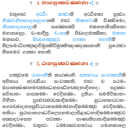
4.
නාගසුත‍්තවණ‍්ණනා
චතුත්‍ථෙ
අට‍්ඨිං
කත්‍වා
ති
අට‍්ඨිකො
හුත්‍වා
.
තිණවනින‍්නාදසද‍්දාන
න‍්ති
එත්‍ථ
තිණවො
ති
ඩිණ‍්ඩිමො
,
නින‍්නාදසද‍්දො
ති
සබ‍්බෙසම‍්පි
එකතොමිස‍්සිතො
මහාසද‍්දො
.
ඩංසාදීසු
ඩංසා
ති
පිඞ‍්ගලමක‍්ඛිකා
,
මකසා
මකසාව
.
ඛිප‍්පඤ‍්ඤෙව
ගන‍්තා
හොතී
ති
සීලසමාධිපඤ‍්ඤාවිමුත‍්තිවිමුත‍්තිඤාණදස‍්සනානි
පූරෙත්‍වා
සීඝමෙව
ගන‍්තා
හොති
.
5.
ඨානසුත‍්තවණ‍්ණනා
පඤ‍්චමෙ
ඨානානී
ති
කාරණානි
.
අනත්‍ථාය
සංවත‍්තතී
ති
අහිතාය
අවඩ‍්ඪියා
සංවත‍්තති
.
එත්‍ථ
ච
පඨමං
ඔපාතක‍්ඛණනමච‍්ඡබන්‍ධනසන්‍ධිච‍්ඡෙදනාදිභෙදං
සදුක‍්ඛං
සවිඝාතං
පාපකම‍්මං
වෙදිතබ‍්බං
,
දුතියං
සමජීවිකානං
ගිහීනං
පුප‍්ඵච‍්ඡඩ‍්ඩකාදිකම‍්මං
සුධාකොට‍්ටන
-
ගෙහච‍්ඡාදනඅසුචිට‍්ඨානසම‍්මජ‍්ජනාදිකම‍්මඤ‍්ච
වෙදිතබ‍්බං
,
තතියං
සුරාපානගන්‍ධවිලෙපනමාලාපිළන්‍ධනාදිකම‍්මඤ‍්චෙව
අස‍්සාදවසෙන
පවත‍්තං
පාණාතිපාතාදිකම‍්මඤ‍්ච
වෙදිතබ‍්බං
,
චතුත්‍ථං
ධම‍්මස‍්සවනත්‍ථාය
ගමනකාලෙ