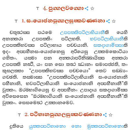
4.
පුග‍්ගලවග‍්ගො
1.
සංයොජනපුග‍්ගලසුත‍්තවණ‍්ණනා
චතුත්‍ථස‍්ස
පඨමෙ
උපපත‍්තිපටිලාභියානී
ති
යෙහි
අනන‍්තරා
උපපත‍්තිං
පටිලභති
.
භවපටිලාභියානී
ති
උපපත‍්තිභවස‍්ස
පටිලාභාය
පච‍්චයානි
.
සකදාගාමිස‍්සා
ති
ඉදං
අප‍්පහීනසංයොජනෙසු
අරියෙසු
උත‍්තමකොටියා
ගහිතං
.
යස‍්මා
පන
අන‍්තරාපරිනිබ‍්බායිස‍්ස
අන‍්තරා
උපපත‍්ති
නත්‍ථි
,
යං
පන
සො
තත්‍ථ
ඣානං
සමාපජ‍්ජති
,
තං
කුසලත‍්තා
“
උපපත‍්තිභවස‍්ස
පච‍්චයො
”
තෙව
සඞ‍්ඛ්‍යං
ගච‍්ඡති
.
තස‍්මාස‍්ස
“
උපපත‍්තිපටිලාභියානි
සංයොජනානි
පහීනානි
,
භවපටිලාභියානි
සංයොජනානි
අප‍්පහීනානී
”
ති
වුත‍්තං
.
ඔරම‍්භාගියෙසු
ච
අප‍්පහීනං
උපාදාය
සකදාගාමිස‍්ස
අවිසෙසෙන
“
ඔරම‍්භාගියානි
සංයොජනානි
අප‍්පහීනානී
”
ති
වුත‍්තං
.
සෙසමෙත්‍ථ
උත‍්තානමෙව
.
2.
පටිභානපුග‍්ගලසුත‍්තවණ‍්ණනා
දුතියෙ
යුත‍්තප‍්පටිභානො
නො
මුත‍්තප‍්පටිභානො
ති