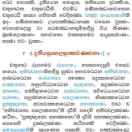
අට‍්ඨ
හොන‍්ති
,
දුතියෙන
සොළස
,
තතියෙන
ද‍්වත‍්තිංස
,
චතුත්‍ථෙන
චතුසට‍්ඨීති
.
එවමිධ
පණීතජ‍්ඣානවසෙන
චතුසට‍්ඨි
කප‍්පා
ගහිතාති
වෙදිතබ‍්බා
.
පඤ‍්ච
කප‍්පසතානී
ති
ඉදං
පණීතස‍්සෙව
උපපත‍්තිජ‍්ඣානස‍්ස
වසෙන
වුත‍්තං
.
වෙහප‍්ඵලෙසු
වා
පඨමජ‍්ඣානභූමිආදීසු
විය
තිණ‍්ණං
බ්‍රහ‍්මලොකානං
අභාවතො
එත‍්තකමෙව
ආයුප‍්පමාණං
.
තස‍්මා
එවං
වුත‍්තං
.
4.
දුතියපුග‍්ගලසුත‍්තවණ‍්ණනා
චතුත්‍ථෙ
රූපමෙව
රූපගතං
.
සෙසපදෙසුපි
එසෙව
නයො
.
අනිච‍්චතො
තිආදීසු
හුත්‍වා
අභාවට‍්ඨෙන
අනිච‍්චතො
,
ආබාධට‍්ඨෙන
රොගතො
,
අන‍්තො
පදුස‍්සනට‍්ඨෙන
ගණ‍්ඩතො
,
අනුපවිට‍්ඨට‍්ඨෙන
සල‍්ලතො
,
සදුක‍්ඛට‍්ඨෙන
අඝතො
,
සම‍්පීළනට‍්ඨෙන
ආබාධතො
,
අවිධෙය්‍යට‍්ඨෙන
පරතො
,
පලුජ‍්ජනට‍්ඨෙන
පලොකතො
,
නිස‍්සත‍්තට‍්ඨෙන
සුඤ‍්ඤතො
,
අවසවත‍්තනට‍්ඨෙන
අනත‍්තතො
.
එත්‍ථ
ච
“
අනිච‍්චතො
පලොකතො
”
ති
ද‍්වීහි
පදෙහි
අනිච‍්චලක‍්ඛණං
කථිතං
, “
සුඤ‍්ඤතො
අනත‍්තතො
”
ති
ද‍්වීහි
අනත‍්තලක‍්ඛණං
,
සෙසෙහි
දුක‍්ඛලක‍්ඛණං
කථිතන‍්ති
වෙදිතබ‍්බං
.
සමනුපස‍්සතී
ති
ඤාණෙන
පස‍්සති
.
එවං
පඤ‍්චක‍්ඛන්‍ධෙ