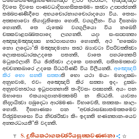
ධම‍්මිකසමණබ්‍රාහ‍්මණානඤ‍්ච
උපරි
අපරාධං
,
අඤ‍්ඤඤ‍්ච
දිවසෙ
දිවසෙ
පාණවධාදිසාහසිකකම‍්මං
කත්‍වා
උප‍්පජ‍්ජන‍්ති
තම‍්බපණ‍්ණිදීපෙ
අභයචොරනාගචොරාදයො
විය
.
තෙසං
අත‍්තභාවො
තිගාවුතිකො
හොති
,
වග‍්ගුලීනං
විය
දීඝනඛා
හොන‍්ති
.
තෙ
රුක‍්ඛෙ
වග‍්ගුලියො
විය
නඛෙහි
චක‍්කවාළපබ‍්බතපාදෙ
ලග‍්ගන‍්ති
.
යදා
සංසප‍්පන‍්තා
අඤ‍්ඤමඤ‍්ඤස‍්ස
හත්‍ථපාසගතා
හොන‍්ති
,
අථ
“
භක‍්ඛො
නො
ලද‍්ධො
”
ති
මඤ‍්ඤමානා
තත්‍ථ
බ්‍යාවටා
විපරිවත‍්තිත්‍වා
ලොකසන්‍ධාරකඋදකෙ
පතන‍්ති
,
වාතෙ
පහරන‍්තෙපි
මධුකඵලානි
විය
ඡිජ‍්ජිත්‍වා
උදකෙ
පතන‍්ති
,
පතිතමත‍්තාව
අච‍්චන‍්තඛාරෙ
උදකෙ
පිට‍්ඨපිණ‍්ඩි
විය
විලීයන‍්ති
.
අඤ‍්ඤෙපි
කිර
භො
සන‍්ති
සත‍්තා
ති
භො
යථා
මයං
මහාදුක‍්ඛං
අනුභවාම
,
එවං
අඤ‍්ඤෙපි
කිර
සත‍්තා
ඉදං
දුක‍්ඛං
අනුභවනත්‍ථාය
ඉධූපපන‍්නාති
තංදිවසං
පස‍්සන‍්ති
.
අයං
පන
ඔභාසො
එකයාගුපානමත‍්තම‍්පි
න
තිට‍්ඨති
.
යාවතා
නිද‍්දායිත්‍වා
පබුද‍්ධො
ආරම‍්මණං
විභාවෙති
,
තත‍්තකං
කාලං
හොති
.
දීඝභාණකා
පන
“
අච‍්ඡරාසඞ‍්ඝාතමත‍්තමෙව
විජ‍්ජුඔභාසො
විය
නිච‍්ඡරිත්‍වා
කිං
ඉදන‍්ති
භණන‍්තානංයෙව
අන‍්තරධායතී
”
ති
වදන‍්ති
.
8.
දුතියතථාගතච‍්ඡරියසුත‍්තවණ‍්ණනා