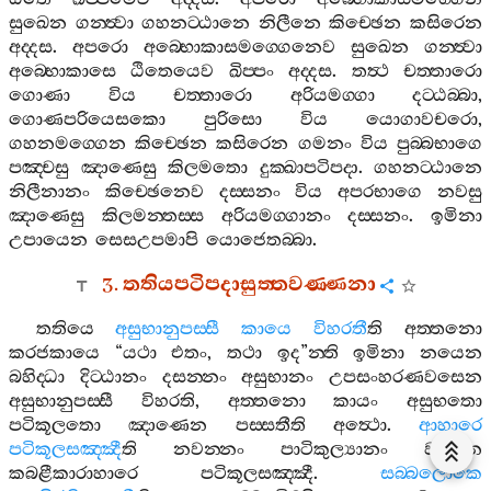
සුඛෙන
ගන‍්ත්‍වා
ගහනට‍්ඨානෙ
නිලීනෙ
කිච‍්ඡෙන
කසිරෙන
අද‍්දස
.
අපරො
අබ‍්භොකාසමග‍්ගෙනෙව
සුඛෙන
ගන‍්ත්‍වා
අබ‍්භොකාසෙ
ඨිතෙයෙව
ඛිප‍්පං
අද‍්දස
.
තත්‍ථ
චත‍්තාරො
ගොණා
විය
චත‍්තාරො
අරියමග‍්ගා
දට‍්ඨබ‍්බා
,
ගොණපරියෙසකො
පුරිසො
විය
යොගාවචරො
,
ගහනමග‍්ගෙන
කිච‍්ඡෙන
කසිරෙන
ගමනං
විය
පුබ‍්බභාගෙ
පඤ‍්චසු
ඤාණෙසු
කිලමතො
දුක‍්ඛාපටිපදා
.
ගහනට‍්ඨානෙ
නිලීනානං
කිච‍්ඡෙනෙව
දස‍්සනං
විය
අපරභාගෙ
නවසු
ඤාණෙසු
කිලමන‍්තස‍්ස
අරියමග‍්ගානං
දස‍්සනං
.
ඉමිනා
උපායෙන
සෙසඋපමාපි
යොජෙතබ‍්බා
.
3.
තතියපටිපදාසුත‍්තවණ‍්ණනා
තතියෙ
අසුභානුපස‍්සී
කායෙ
විහරතී
ති
අත‍්තනො
කරජකායෙ
“
යථා
එතං
,
තථා
ඉද
”
න‍්ති
ඉමිනා
නයෙන
බහිද‍්ධා
දිට‍්ඨානං
දසන‍්නං
අසුභානං
උපසංහරණවසෙන
අසුභානුපස‍්සී
විහරති
,
අත‍්තනො
කායං
අසුභතො
පටිකූලතො
ඤාණෙන
පස‍්සතීති
අත්‍ථො
.
ආහාරෙ
පටිකූලසඤ‍්ඤී
ති
නවන‍්නං
පාටිකුල්‍යානං
වසෙන
කබළීකාරාහාරෙ
පටිකූලසඤ‍්ඤී
.
සබ‍්බලොකෙ