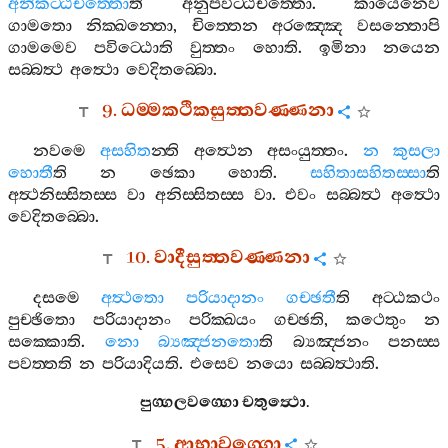
අනිකට‍්ඨචිත‍්තො
ති
අනුපවිට‍්ඨචිත‍්තො
.
කායෙනෙව
ගාමතො
නික‍්ඛන‍්තො
,
චිත‍්තෙන
අරඤ‍්ඤෙ
වසන‍්තොපි
ගාමමෙව
පවිට‍්ඨොති
වුත‍්තං
හොති
.
ඉමිනා
නයෙන
සබ‍්බත්‍ථ
අත්‍ථො
වෙදිතබ‍්බො
.
9.
ධම‍්මකථිකසුත‍්තවණ‍්ණනා
නවමෙ
අසහිත
න‍්ති
අත්‍ථෙන
අසංයුත‍්තං
.
න
කුසලා
හොතී
ති
න
ඡෙකා
හොති
.
සහිතාසහිතස‍්සා
ති
අත්‍ථනිස‍්සිතස‍්ස
වා
අනිස‍්සිතස‍්ස
වා
.
එවං
සබ‍්බත්‍ථ
අත්‍ථො
වෙදිතබ‍්බො
.
10.
වාදීසුත‍්තවණ‍්ණනා
දසමෙ
අත්‍ථතො
පරියාදානං
ගච‍්ඡතී
ති
අට‍්ඨකථං
පුච‍්ඡිතො
පරියාදානං
පරික‍්ඛයං
ගච‍්ඡති
,
කථෙතුං
න
සක‍්කොති
.
නො
බ්‍යඤ‍්ජනතො
ති
බ්‍යඤ‍්ජනං
පනස‍්ස
පවත‍්තති
න
පරියාදියති
.
එසෙව
නයො
සබ‍්බත්‍ථාති
.
පුග‍්ගලවග‍්ගො
චතුත්‍ථො
.
5.
ආභාවග‍්ගො