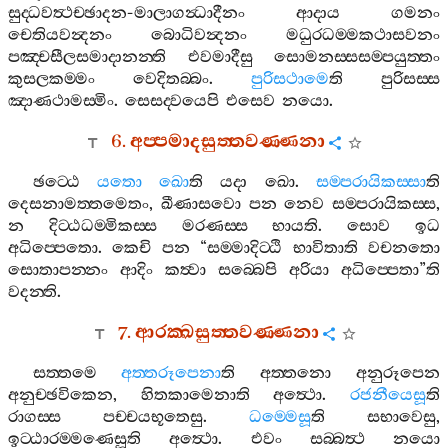
සුද‍්ධවත්‍ථච‍්ඡාදන
-
මාලාගන්‍ධාදීනං
ආදාය
ගමනං
චෙතියවන්‍දනං
බොධිවන්‍දනං
මධුරධම‍්මකථාසවනං
පඤ‍්චසීලසමාදානන‍්ති
එවමාදීසු
සොමනස‍්සසම‍්පයුත‍්තං
කුසලකම‍්මං
වෙදිතබ‍්බං
.
පුරිසථාමෙ
ති
පුරිසස‍්ස
ඤාණථාමස‍්මිං
.
සෙසද‍්වයෙපි
එසෙව
නයො
.
6.
අප‍්පමාදසුත‍්තවණ‍්ණනා
ඡට‍්ඨෙ
යතො
ඛො
ති
යදා
ඛො
.
සම‍්පරායිකස‍්සා
ති
දෙසනාමත‍්තමෙතං
,
ඛීණාසවො
පන
නෙව
සම‍්පරායිකස‍්ස
,
න
දිට‍්ඨධම‍්මිකස‍්ස
මරණස‍්ස
භායති
.
සොව
ඉධ
අධිප‍්පෙතො
.
කෙචි
පන
“
සම‍්මාදිට‍්ඨි
භාවිතාති
වචනතො
සොතාපන‍්නං
ආදිං
කත්‍වා
සබ‍්බෙපි
අරියා
අධිප‍්පෙතා
”
ති
වදන‍්ති
.
7.
ආරක‍්ඛසුත‍්තවණ‍්ණනා
සත‍්තමෙ
අත‍්තරූපෙනා
ති
අත‍්තනො
අනුරූපෙන
අනුච‍්ඡවිකෙන
,
හිතකාමෙනාති
අත්‍ථො
.
රජනීයෙසූ
ති
රාගස‍්ස
පච‍්චයභූතෙසු
.
ධම‍්මෙසූ
ති
සභාවෙසු
,
ඉට‍්ඨාරම‍්මණෙසූති
අත්‍ථො
.
එවං
සබ‍්බත්‍ථ
නයො