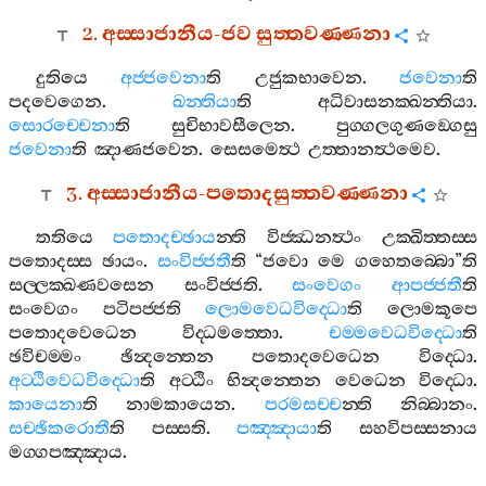
2.
අස‍්සාජානීය
-
ජව
සුත‍්තවණ‍්ණනා
දුතියෙ
අජ‍්ජවෙනා
ති
උජුකභාවෙන
.
ජවෙනා
ති
පදවෙගෙන
.
ඛන‍්තියා
ති
අධිවාසනක‍්ඛන‍්තියා
.
සොරච‍්චෙනා
ති
සුචිභාවසීලෙන
.
පුග‍්ගලගුණඞ‍්ගෙසු
ජවෙනා
ති
ඤාණජවෙන
.
සෙසමෙත්‍ථ
උත‍්තානත්‍ථමෙව
.
3.
අස‍්සාජානීය
-
පතොදසුත‍්තවණ‍්ණනා
තතියෙ
පතොදච‍්ඡාය
න‍්ති
විජ‍්ඣනත්‍ථං
උක‍්ඛිත‍්තස‍්ස
පතොදස‍්ස
ඡායං
.
සංවිජ‍්ජතී
ති
“
ජවො
මෙ
ගහෙතබ‍්බො
”
ති
සල‍්ලක‍්ඛණවසෙන
සංවිජ‍්ජති
.
සංවෙගං
ආපජ‍්ජතී
ති
සංවෙගං
පටිපජ‍්ජති
ලොමවෙධවිද‍්ධො
ති
ලොමකූපෙ
පතොදවෙධෙන
විද‍්ධමත‍්තො
.
චම‍්මවෙධවිද‍්ධො
ති
ඡවිචම‍්මං
ඡින්‍දන‍්තෙන
පතොදවෙධෙන
විද‍්ධො
.
අට‍්ඨිවෙධවිද‍්ධො
ති
අට‍්ඨිං
භින්‍දන‍්තෙන
වෙධෙන
විද‍්ධො
.
කායෙනා
ති
නාමකායෙන
.
පරමසච‍්ච
න‍්ති
නිබ‍්බානං
.
සච‍්ඡිකරොතී
ති
පස‍්සති
.
පඤ‍්ඤායා
ති
සහවිපස‍්සනාය
මග‍්ගපඤ‍්ඤාය
.