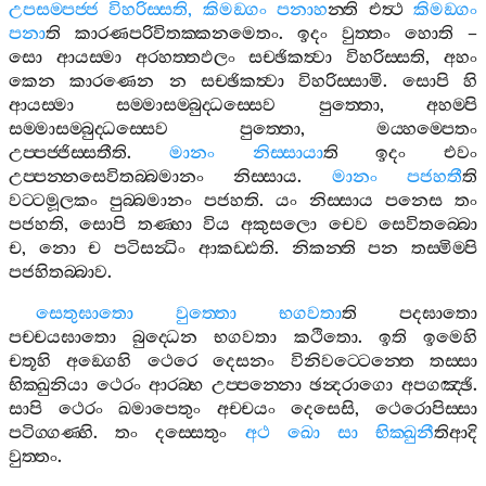
උපසම‍්පජ‍්ජ
විහරිස‍්සති
,
කිමඞ‍්ගං
පනාහ
න‍්ති
එත්‍ථ
කිමඞ‍්ගං
පනා
ති
කාරණපරිවිතක‍්කනමෙතං
.
ඉදං
වුත‍්තං
හොති
–
සො
ආයස‍්මා
අරහත‍්තඵලං
සච‍්ඡිකත්‍වා
විහරිස‍්සති
,
අහං
කෙන
කාරණෙන
න
සච‍්ඡිකත්‍වා
විහරිස‍්සාමි
.
සොපි
හි
ආයස‍්මා
සම‍්මාසම‍්බුද‍්ධස‍්සෙව
පුත‍්තො
,
අහම‍්පි
සම‍්මාසම‍්බුද‍්ධස‍්සෙව
පුත‍්තො
,
මය‍්හම‍්පෙතං
උප‍්පජ‍්ජිස‍්සතීති
.
මානං
නිස‍්සායා
ති
ඉදං
එවං
උප‍්පන‍්නසෙවිතබ‍්බමානං
නිස‍්සාය
.
මානං
පජහතී
ති
වට‍්ටමූලකං
පුබ‍්බමානං
පජහති
.
යං
නිස‍්සාය
පනෙස
තං
පජහති
,
සොපි
තණ‍්හා
විය
අකුසලො
චෙව
සෙවිතබ‍්බො
ච
,
නො
ච
පටිසන්‍ධිං
ආකඩ‍්ඪති
.
නිකන‍්ති
පන
තස‍්මිම‍්පි
පජහිතබ‍්බාව
.
සෙතුඝාතො
වුත‍්තො
භගවතා
ති
පදඝාතො
පච‍්චයඝාතො
බුද‍්ධෙන
භගවතා
කථිතො
.
ඉති
ඉමෙහි
චතූහි
අඞ‍්ගෙහි
ථෙරෙ
දෙසනං
විනිවට‍්ටෙන‍්තෙ
තස‍්සා
භික‍්ඛුනියා
ථෙරං
ආරබ‍්භ
උප‍්පන‍්නො
ඡන්‍දරාගො
අපගඤ‍්ඡි
.
සාපි
ථෙරං
ඛමාපෙතුං
අච‍්චයං
දෙසෙසි
,
ථෙරොපිස‍්සා
පටිග‍්ගණ‍්හි
.
තං
දස‍්සෙතුං
අථ
ඛො
සා
භික‍්ඛුනී
තිආදි
වුත‍්තං
.