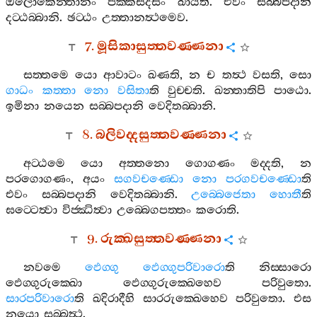
ඔලොකෙන‍්තානං
පක‍්කසදිසං
ඛායති
.
එවං
සබ‍්බපදානි
දට‍්ඨබ‍්බානි
.
ඡට‍්ඨං
උත‍්තානත්‍ථමෙව
.
7.
මූසිකාසුත‍්තවණ‍්ණනා
සත‍්තමෙ
යො
ආවාටං
ඛණති
,
න
ච
තත්‍ථ
වසති
,
සො
ගාධං
කත‍්තා
නො
වසිතා
ති
වුච‍්චති
.
ඛන‍්තාතිපි
පාඨො
.
ඉමිනා
නයෙන
සබ‍්බපදානි
වෙදිතබ‍්බානි
.
8.
බලිවද‍්දසුත‍්තවණ‍්ණනා
අට‍්ඨමෙ
යො
අත‍්තනො
ගොගණං
මද‍්දති
,
න
පරගොගණං
,
අයං
සගවචණ‍්ඩො
නො
පරගවචණ‍්ඩො
ති
එවං
සබ‍්බපදානි
වෙදිතබ‍්බානි
.
උබ‍්බෙජෙතා
හොතී
ති
ඝට‍්ටෙත්‍වා
විජ‍්ඣිත්‍වා
උබ‍්බෙගපත‍්තං
කරොති
.
9.
රුක‍්ඛසුත‍්තවණ‍්ණනා
නවමෙ
ඵෙග‍්ගු
ඵෙග‍්ගුපරිවාරො
ති
නිස‍්සාරො
ඵෙග‍්ගුරුක‍්ඛො
ඵෙග‍්ගුරුක‍්ඛෙහෙව
පරිවුතො
.
සාරපරිවාරො
ති
ඛදිරාදීහි
සාරරුක‍්ඛෙහෙව
පරිවුතො
.
එස
නයො
සබ‍්බත්‍ථ
.