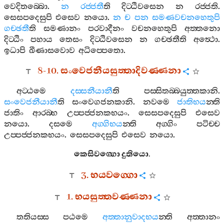
වෙදිතබ‍්බො
.
න
රජ‍්ජතී
ති
දිට‍්ඨිවසෙන
න
රජ‍්ජති
.
සෙසපදෙසුපි
එසෙව
නයො
.
න
ච
පන
සමණවචනහෙතුපි
ගච‍්ඡතී
ති
සමණානං
පරවාදීනං
වචනහෙතුපි
අත‍්තනො
දිට‍්ඨිං
පහාය
තෙසං
දිට‍්ඨිවසෙන
න
ගච‍්ඡතීති
අත්‍ථො
.
ඉධාපි
ඛීණාසවොව
අධිප‍්පෙතො
.
8-10.
සංවෙජනීයසුත‍්තාදිවණ‍්ණනා
අට‍්ඨමෙ
දස‍්සනීයානී
ති
පස‍්සිතබ‍්බයුත‍්තකානි
.
සංවෙජනීයානී
ති
සංවෙගජනකානි
.
නවමෙ
ජාතිභය
න‍්ති
ජාතිං
ආරබ‍්භ
උප‍්පජ‍්ජනකභයං
.
සෙසපදෙසුපි
එසෙව
නයො
.
දසමෙ
අග‍්ගිභය
න‍්ති
අග‍්ගිං
පටිච‍්ච
උප‍්පජ‍්ජනකභයං
.
සෙසපදෙසුපි
එසෙව
නයො
.
කෙසිවග‍්ගො
දුතියො
.
3.
භයවග‍්ගො
1.
භයසුත‍්තවණ‍්ණනා
තතියස‍්ස
පඨමෙ
අත‍්තානුවාදභය
න‍්ති
අත‍්තානං