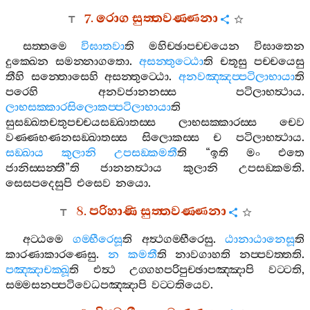
7.
රොග
සුත‍්තවණ‍්ණනා
සත‍්තමෙ
විඝාතවා
ති
මහිච‍්ඡාපච‍්චයෙන
විඝාතෙන
දුක‍්ඛෙන
සමන‍්නාගතො
.
අසන‍්තුට‍්ඨො
ති
චතූසු
පච‍්චයෙසු
තීහි
සන‍්තොසෙහි
අසන‍්තුට‍්ඨො
.
අනවඤ‍්ඤප‍්පටිලාභායා
ති
පරෙහි
අනවජානනස‍්ස
පටිලාභත්‍ථාය
.
ලාභසක‍්කාරසිලොකප‍්පටිලාභායා
ති
සුසඞ‍්ඛතචතුපච‍්චයසඞ‍්ඛාතස‍්ස
ලාභසක‍්කාරස‍්ස
චෙව
වණ‍්ණභණනසඞ‍්ඛාතස‍්ස
සිලොකස‍්ස
ච
පටිලාභත්‍ථාය
.
සඞ‍්ඛාය
කුලානි
උපසඞ‍්කමතී
ති
“
ඉති
මං
එතෙ
ජානිස‍්සන‍්තී
”
ති
ජානනත්‍ථාය
කුලානි
උපසඞ‍්කමති
.
සෙසපදෙසුපි
එසෙව
නයො
.
8.
පරිහාණි
සුත‍්තවණ‍්ණනා
අට‍්ඨමෙ
ගම‍්භීරෙසූ
ති
අත්‍ථගම‍්භීරෙසු
.
ඨානාඨානෙසූ
ති
කාරණාකාරණෙසු
.
න
කමතී
ති
නාවගාහති
නප‍්පවත‍්තති
.
පඤ‍්ඤාචක‍්ඛූ
ති
එත්‍ථ
උග‍්ගහපරිපුච‍්ඡාපඤ‍්ඤාපි
වට‍්ටති
,
සම‍්මසනප‍්පටිවෙධපඤ‍්ඤාපි
වට‍්ටතියෙව
.