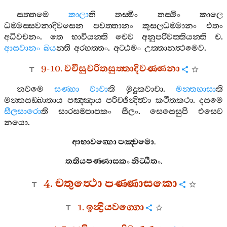
සත‍්තමෙ
කාලා
ති
තස‍්මිං
තස‍්මිං
කාලෙ
ධම‍්මස‍්සවනාදිවසෙන
පවත‍්තානං
කුසලධම‍්මානං
එතං
අධිවචනං
.
තෙ
භාවියන‍්ති
චෙව
අනුපරිවත‍්තියන‍්ති
ච
.
ආසවානං
ඛය
න‍්ති
අරහත‍්තං
.
අට‍්ඨමං
උත‍්තානත්‍ථමෙව
.
9-10.
වචීසුචරිතසුත‍්තාදිවණ‍්ණනා
නවමෙ
සණ‍්හා
වාචා
ති
මුදුකවාචා
.
මන‍්තභාසා
ති
මන‍්තසඞ‍්ඛාතාය
පඤ‍්ඤාය
පරිච‍්ඡින්‍දිත්‍වා
කථිතකථා
.
දසමෙ
සීලසාරො
ති
සාරසම‍්පාපකං
සීලං
.
සෙසෙසුපි
එසෙව
නයො
.
ආභාවග‍්ගො
පඤ‍්චමො
.
තතියපණ‍්ණාසකං
නිට‍්ඨිතං
.
4.
චතුත්‍ථො
පණ‍්ණාසකො
1.
ඉන්‍ද්‍රියවග‍්ගො