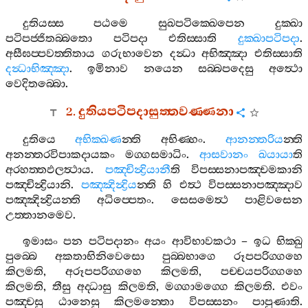
දුතියස‍්ස
පඨමෙ
සුඛපටික‍්ඛෙපෙන
දුක‍්ඛා
පටිපජ‍්ජිතබ‍්බතො
පටිපදා
එතිස‍්සාති
දුක‍්ඛාපටිපදා
.
අසීඝප‍්පවත‍්තිතාය
ගරුභාවෙන
දන්‍ධා
අභිඤ‍්ඤා
එතිස‍්සාති
දන්‍ධාභිඤ‍්ඤා
.
ඉමිනාව
නයෙන
සබ‍්බපදෙසු
අත්‍ථො
වෙදිතබ‍්බො
.
2.
දුතියපටිපදාසුත‍්තවණ‍්ණනා
දුතියෙ
අභික‍්ඛණ
න‍්ති
අභිණ‍්හං
.
ආනන‍්තරිය
න‍්ති
අනන‍්තරවිපාකදායකං
මග‍්ගසමාධිං
.
ආසවානං
ඛයායා
ති
අරහත‍්තඵලත්‍ථාය
.
පඤ‍්චින්‍ද්‍රියානී
ති
විපස‍්සනාපඤ‍්චමකානි
පඤ‍්චින්‍ද්‍රියානි
.
පඤ‍්ඤින්‍ද්‍රිය
න‍්ති
හි
එත්‍ථ
විපස‍්සනාපඤ‍්ඤාව
පඤ‍්ඤින්‍ද්‍රියන‍්ති
අධිප‍්පෙතං
.
සෙසමෙත්‍ථ
පාළිවසෙන
උත‍්තානමෙව
.
ඉමාසං
පන
පටිපදානං
අයං
ආවිභාවකථා
–
ඉධ
භික‍්ඛු
පුබ‍්බෙ
අකතාභිනිවෙසො
පුබ‍්බභාගෙ
රූපපරිග‍්ගහෙ
කිලමති
,
අරූපපරිග‍්ගහෙ
කිලමති
,
පච‍්චයපරිග‍්ගහෙ
කිලමති
,
තීසු
අද‍්ධාසු
කිලමති
,
මග‍්ගාමග‍්ගෙ
කිලමති
.
එවං
පඤ‍්චසු
ඨානෙසු
කිලමන‍්තො
විපස‍්සනං
පාපුණාති
.