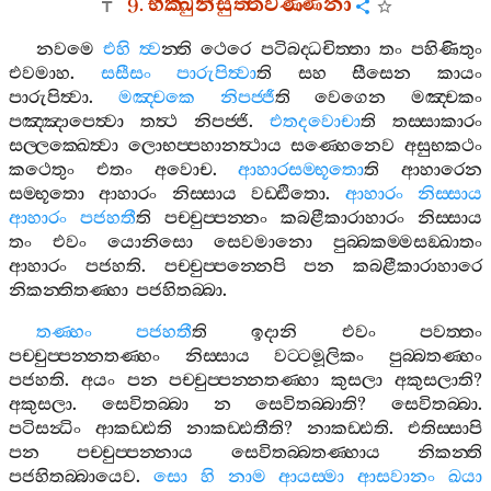
9.
භික‍්ඛුනීසුත‍්තවණ‍්ණනා
නවමෙ
එහි
ත්‍ව
න‍්ති
ථෙරෙ
පටිබද‍්ධචිත‍්තා
තං
පහිණිතුං
එවමාහ
.
සසීසං
පාරුපිත්‍වා
ති
සහ
සීසෙන
කායං
පාරුපිත්‍වා
.
මඤ‍්චකෙ
නිපජ‍්ජී
ති
වෙගෙන
මඤ‍්චකං
පඤ‍්ඤාපෙත්‍වා
තත්‍ථ
නිපජ‍්ජි
.
එතදවොචා
ති
තස‍්සාකාරං
සල‍්ලක‍්ඛෙත්‍වා
ලොභප‍්පහානත්‍ථාය
සණ‍්හෙනෙව
අසුභකථං
කථෙතුං
එතං
අවොච
.
ආහාරසම‍්භූතො
ති
ආහාරෙන
සම‍්භූතො
ආහාරං
නිස‍්සාය
වඩ‍්ඪිතො
.
ආහාරං
නිස‍්සාය
ආහාරං
පජහතී
ති
පච‍්චුප‍්පන‍්නං
කබළීකාරාහාරං
නිස‍්සාය
තං
එවං
යොනිසො
සෙවමානො
පුබ‍්බකම‍්මසඞ‍්ඛාතං
ආහාරං
පජහති
.
පච‍්චුප‍්පන‍්නෙපි
පන
කබළීකාරාහාරෙ
නිකන‍්තිතණ‍්හා
පජහිතබ‍්බා
.
තණ‍්හං
පජහතී
ති
ඉදානි
එවං
පවත‍්තං
පච‍්චුප‍්පන‍්නතණ‍්හං
නිස‍්සාය
වට‍්ටමූලිකං
පුබ‍්බතණ‍්හං
පජහති
.
අයං
පන
පච‍්චුප‍්පන‍්නතණ‍්හා
කුසලා
අකුසලාති
?
අකුසලා
.
සෙවිතබ‍්බා
න
සෙවිතබ‍්බාති
?
සෙවිතබ‍්බා
.
පටිසන්‍ධිං
ආකඩ‍්ඪති
නාකඩ‍්ඪතීති
?
නාකඩ‍්ඪති
.
එතිස‍්සාපි
පන
පච‍්චුප‍්පන‍්නාය
සෙවිතබ‍්බතණ‍්හාය
නිකන‍්ති
පජහිතබ‍්බායෙව
.
සො
හි
නාම
ආයස‍්මා
ආසවානං
ඛයා