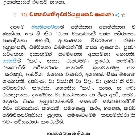
උපාසිකාසුපි
එසෙව
නයො
.
10.
චක‍්කවත‍්තිඅච‍්ඡරියසුත‍්තවණ‍්ණනා
දසමෙ
ඛත‍්තියපරිසා
ති
අභිසිත‍්තා
අනභිසිත‍්තා
ච
ඛත‍්තියා
.
තෙ
හි
කිර
“
රාජා
චක‍්කවත‍්තී
නාම
අභිරූපො
පාසාදිකො
හොති
,
ආකාසෙන
විචරන‍්තො
රජ‍්ජං
අනුසාසති
,
ධම‍්මිකො
ධම‍්මරාජා
”
ති
තස‍්ස
ගුණකථං
සුත්‍වා
සවනෙන
දස‍්සනම‍්හි
සමෙන‍්තෙ
අත‍්තමනා
හොන‍්ති
.
භාසතී
ති
“
කථං
,
තාතා
,
රාජධම‍්මං
පූරෙථ
,
පවෙණිං
රක‍්ඛථා
”
ති
පටිසන්‍ථාරං
කරොති
.
බ්‍රාහ‍්මණෙසු
පන
“
කථඤ‍්ච
,
ආචරියා
,
මන‍්තෙ
වාචෙථ
,
අන‍්තෙවාසිකා
මන‍්තෙ
ගණ‍්හන‍්ති
,
දක‍්ඛිණං
වා
වත්‍ථානි
වා
සීලං
වා
ලභථා
”
ති
එවං
පටිසන්‍ථාරං
කරොති
.
ගහපතීසු
“
කථං
,
තාතා
,
න
වො
රාජකුලතො
දණ‍්ඩෙන
වා
බන්‍ධනෙන
වා
පීළා
අත්‍ථි
,
සම‍්මා
දෙවො
ධාරං
අනුප‍්පවෙච‍්ඡති
,
සස‍්සානි
සම‍්පජ‍්ජන‍්තී
”
ති
එවං
පටිසන්‍ථාරං
කරොති
.
සමණෙසු
“
කථං
,
භන‍්තෙ
,
කච‍්චි
පබ‍්බජිතපරික‍්ඛාරා
සුලභා
,
සමණධම‍්මෙ
නප‍්පමජ‍්ජථා
”
ති
එවං
පටිසන්‍ථාරං
කරොතීති
.
භයවග‍්ගො
තතියො
.