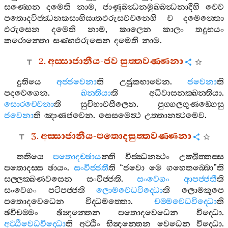
සණ‍්හෙන
දමෙති
නාම
,
ජාණුබන්‍ධනමුඛබන්‍ධනාදීහි
චෙව
පතොදවිජ‍්ඣනකසාභිඝාතඵරුසවචනෙහි
ච
දමෙන‍්තො
ඵරුසෙන
දමෙති
නාම
,
කාලෙන
කාලං
තදුභයං
කරොන‍්තො
සණ‍්හඵරුසෙන
දමෙති
නාම
.
2.
අස‍්සාජානීය
-
ජව
සුත‍්තවණ‍්ණනා
දුතියෙ
අජ‍්ජවෙනා
ති
උජුකභාවෙන
.
ජවෙනා
ති
පදවෙගෙන
.
ඛන‍්තියා
ති
අධිවාසනක‍්ඛන‍්තියා
.
සොරච‍්චෙනා
ති
සුචිභාවසීලෙන
.
පුග‍්ගලගුණඞ‍්ගෙසු
ජවෙනා
ති
ඤාණජවෙන
.
සෙසමෙත්‍ථ
උත‍්තානත්‍ථමෙව
.
3.
අස‍්සාජානීය
-
පතොදසුත‍්තවණ‍්ණනා
තතියෙ
පතොදච‍්ඡාය
න‍්ති
විජ‍්ඣනත්‍ථං
උක‍්ඛිත‍්තස‍්ස
පතොදස‍්ස
ඡායං
.
සංවිජ‍්ජතී
ති
“
ජවො
මෙ
ගහෙතබ‍්බො
”
ති
සල‍්ලක‍්ඛණවසෙන
සංවිජ‍්ජති
.
සංවෙගං
ආපජ‍්ජතී
ති
සංවෙගං
පටිපජ‍්ජති
ලොමවෙධවිද‍්ධො
ති
ලොමකූපෙ
පතොදවෙධෙන
විද‍්ධමත‍්තො
.
චම‍්මවෙධවිද‍්ධො
ති
ඡවිචම‍්මං
ඡින්‍දන‍්තෙන
පතොදවෙධෙන
විද‍්ධො
.
අට‍්ඨිවෙධවිද‍්ධො
ති
අට‍්ඨිං
භින්‍දන‍්තෙන
වෙධෙන
විද‍්ධො
.