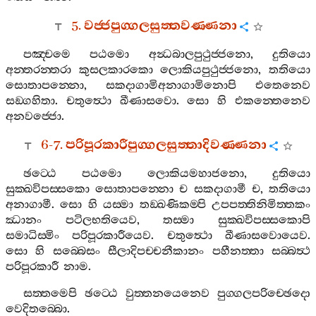
5.
වජ‍්ජපුග‍්ගලසුත‍්තවණ‍්ණනා
පඤ‍්චමෙ
පඨමො
අන්‍ධබාලපුථුජ‍්ජනො
,
දුතියො
අන‍්තරන‍්තරා
කුසලකාරකො
ලොකියපුථුජ‍්ජනො
,
තතියො
සොතාපන‍්නො
,
සකදාගාමිඅනාගාමිනොපි
එතෙනෙව
සඞ‍්ගහිතා
.
චතුත්‍ථො
ඛීණාසවො
.
සො
හි
එකන‍්තෙනෙව
අනවජ‍්ජො
.
6-7.
පරිපූරකාරීපුග‍්ගලසුත‍්තාදිවණ‍්ණනා
ඡට‍්ඨෙ
පඨමො
ලොකියමහාජනො
,
දුතියො
සුක‍්ඛවිපස‍්සකො
සොතාපන‍්නො
ච
සකදාගාමී
ච
,
තතියො
අනාගාමී
.
සො
හි
යස‍්මා
තඞ‍්ඛණිකම‍්පි
උපපත‍්තිනිමිත‍්තකං
ඣානං
පටිලභතියෙව
,
තස‍්මා
සුක‍්ඛවිපස‍්සකොපි
සමාධිස‍්මිං
පරිපූරකාරීයෙව
.
චතුත්‍ථො
ඛීණාසවොයෙව
.
සො
හි
සබ‍්බෙසං
සීලාදිපච‍්චනීකානං
පහීනත‍්තා
සබ‍්බත්‍ථ
පරිපූරකාරී
නාම
.
සත‍්තමෙපි
ඡට‍්ඨෙ
වුත‍්තනයෙනෙව
පුග‍්ගලපරිච‍්ඡෙදො
වෙදිතබ‍්බො
.