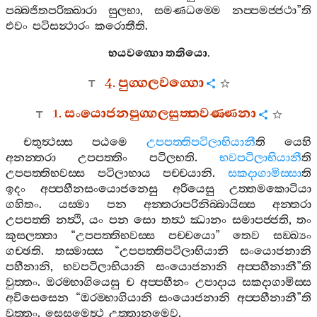
පබ‍්බජිතපරික‍්ඛාරා
සුලභා
,
සමණධම‍්මෙ
නප‍්පමජ‍්ජථා
”
ති
එවං
පටිසන්‍ථාරං
කරොතීති
.
භයවග‍්ගො
තතියො
.
4.
පුග‍්ගලවග‍්ගො
1.
සංයොජනපුග‍්ගලසුත‍්තවණ‍්ණනා
චතුත්‍ථස‍්ස
පඨමෙ
උපපත‍්තිපටිලාභියානී
ති
යෙහි
අනන‍්තරා
උපපත‍්තිං
පටිලභති
.
භවපටිලාභියානී
ති
උපපත‍්තිභවස‍්ස
පටිලාභාය
පච‍්චයානි
.
සකදාගාමිස‍්සා
ති
ඉදං
අප‍්පහීනසංයොජනෙසු
අරියෙසු
උත‍්තමකොටියා
ගහිතං
.
යස‍්මා
පන
අන‍්තරාපරිනිබ‍්බායිස‍්ස
අන‍්තරා
උපපත‍්ති
නත්‍ථි
,
යං
පන
සො
තත්‍ථ
ඣානං
සමාපජ‍්ජති
,
තං
කුසලත‍්තා
“
උපපත‍්තිභවස‍්ස
පච‍්චයො
”
තෙව
සඞ‍්ඛ්‍යං
ගච‍්ඡති
.
තස‍්මාස‍්ස
“
උපපත‍්තිපටිලාභියානි
සංයොජනානි
පහීනානි
,
භවපටිලාභියානි
සංයොජනානි
අප‍්පහීනානී
”
ති
වුත‍්තං
.
ඔරම‍්භාගියෙසු
ච
අප‍්පහීනං
උපාදාය
සකදාගාමිස‍්ස
අවිසෙසෙන
“
ඔරම‍්භාගියානි
සංයොජනානි
අප‍්පහීනානී
”
ති
වුත‍්තං
.
සෙසමෙත්‍ථ
උත‍්තානමෙව
.