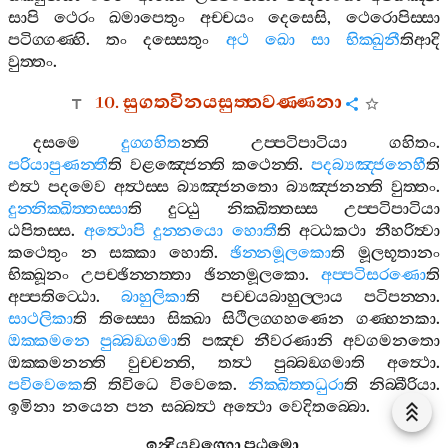
සාපි
ථෙරං
ඛමාපෙතුං
අච‍්චයං
දෙසෙසි
,
ථෙරොපිස‍්සා
පටිග‍්ගණ‍්හි
.
තං
දස‍්සෙතුං
අථ
ඛො
සා
භික‍්ඛුනී
තිආදි
වුත‍්තං
.
10.
සුගතවිනයසුත‍්තවණ‍්ණනා
දසමෙ
දුග‍්ගහිත
න‍්ති
උප‍්පටිපාටියා
ගහිතං
.
පරියාපුණන‍්තී
ති
වළඤ‍්ජෙන‍්ති
කථෙන‍්ති
.
පදබ්‍යඤ‍්ජනෙහී
ති
එත්‍ථ
පදමෙව
අත්‍ථස‍්ස
බ්‍යඤ‍්ජනතො
බ්‍යඤ‍්ජනන‍්ති
වුත‍්තං
.
දුන‍්නික‍්ඛිත‍්තස‍්සා
ති
දුට‍්ඨු
නික‍්ඛිත‍්තස‍්ස
උප‍්පටිපාටියා
ඨපිතස‍්ස
.
අත්‍ථොපි
දුන‍්නයො
හොතී
ති
අට‍්ඨකථා
නීහරිත්‍වා
කථෙතුං
න
සක‍්කා
හොති
.
ඡින‍්නමූලකො
ති
මූලභූතානං
භික‍්ඛූනං
උපච‍්ඡින‍්නත‍්තා
ඡින‍්නමූලකො
.
අප‍්පටිසරණො
ති
අප‍්පතිට‍්ඨො
.
බාහුලිකා
ති
පච‍්චයබාහුල‍්ලාය
පටිපන‍්නා
.
සාථලිකා
ති
තිස‍්සො
සික‍්ඛා
සිථිලග‍්ගහණෙන
ගණ‍්හනකා
.
ඔක‍්කමනෙ
පුබ‍්බඞ‍්ගමා
ති
පඤ‍්ච
නීවරණානි
අවගමනතො
ඔක‍්කමනන‍්ති
වුච‍්චන‍්ති
,
තත්‍ථ
පුබ‍්බඞ‍්ගමාති
අත්‍ථො
.
පවිවෙකෙ
ති
තිවිධෙ
විවෙකෙ
.
නික‍්ඛිත‍්තධුරා
ති
නිබ‍්බීරියා
.
ඉමිනා
නයෙන
පන
සබ‍්බත්‍ථ
අත්‍ථො
වෙදිතබ‍්බො
.
ඉන්‍ද්‍රියවග‍්ගො
පඨමො
.