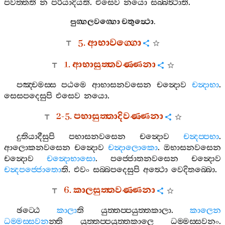
පවත‍්තති
න
පරියාදියති
.
එසෙව
නයො
සබ‍්බත්‍ථාති
.
පුග‍්ගලවග‍්ගො
චතුත්‍ථො
.
5.
ආභාවග‍්ගො
1.
ආභාසුත‍්තවණ‍්ණනා
පඤ‍්චමස‍්ස
පඨමෙ
ආභාසනවසෙන
චන්‍දොව
චන්‍දාභා
.
සෙසපදෙසුපි
එසෙව
නයො
.
2-5.
පභාසුත‍්තාදිවණ‍්ණනා
දුතියාදීසුපි
පභාසනවසෙන
චන්‍දොව
චන්‍දප‍්පභා
.
ආලොකනවසෙන
චන්‍දොව
චන්‍දාලොකො
.
ඔභාසනවසෙන
චන්‍දොව
චන්‍දොභාසො
.
පජ‍්ජොතනවසෙන
චන්‍දොව
චන්‍දපජ‍්ජොතො
ති
.
එවං
සබ‍්බපදෙසුපි
අත්‍ථො
වෙදිතබ‍්බො
.
6.
කාලසුත‍්තවණ‍්ණනා
ඡට‍්ඨෙ
කාලා
ති
යුත‍්තප‍්පයුත‍්තකාලා
.
කාලෙන
ධම‍්මස‍්සවන
න‍්ති
යුත‍්තප‍්පයුත‍්තකාලෙ
ධම‍්මස‍්සවනං
.