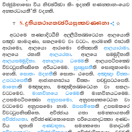
විජ‍්ජුඔභාසො
විය
නිච‍්ඡරිත්‍වා
කිං
ඉදන‍්ති
භණන‍්තානංයෙව
අන‍්තරධායතී
”
ති
වදන‍්ති
.
8.
දුතියතථාගතච‍්ඡරියසුත‍්තවණ‍්ණනා
අට‍්ඨමෙ
තණ‍්හාදිට‍්ඨීහි
අල‍්ලීයිතබ‍්බට‍්ඨෙන
ආලයොති
පඤ‍්ච
කාමගුණා
,
සකලමෙව
වා
වට‍්ටං
.
ආරමන‍්ති
එත්‍ථාති
ආරාමො
,
ආලයො
ආරාමො
එතිස‍්සාති
ආලයාරාමා
.
ආලයෙ
රතාති
ආලයරතා
.
ආලයෙ
සම‍්මුදිතාති
ආලයසම‍්මුදිතා
.
අනාලයෙ
ධම‍්මෙ
ති
ආලයපටිපක‍්ඛෙ
විවට‍්ටූපනිස‍්සිතෙ
අරියධම‍්මෙ
.
සුස‍්සූසතී
ති
සොතුකාමො
හොති
.
සොතං
ඔදහතී
ති
සොතං
ඨපෙති
.
අඤ‍්ඤා
චිත‍්තං
උපට‍්ඨපෙතී
ති
ආජානනත්‍ථාය
චිත‍්තං
පච‍්චුපට‍්ඨපෙති
.
මානො
ති
මඤ‍්ඤනා
,
මඤ‍්ඤිතබ‍්බට‍්ඨෙන
වා
සකලං
වට‍්ටමෙව
.
මානවිනයෙ
ධම‍්මෙ
ති
මානවිනයධම‍්මෙ
.
උපසමපටිපක‍්ඛො
අනුපසමො
,
අනුපසන‍්තට‍්ඨෙන
වා
වට‍්ටමෙව
අනුපසමො
නාම
.
ඔපසමිකෙ
ති
උපසමකරෙ
විවට‍්ටූපනිස‍්සිතෙ
.
අවිජ‍්ජාය
ගතා
සමන‍්නාගතාති
අවිජ‍්ජාගතා
.
අවිජ‍්ජණ‍්ඩකොසෙන
පරියොනද‍්ධත‍්තා
අණ‍්ඩං
විය
භූතාති
අණ‍්ඩභූතා
.
සමන‍්තතො
ඔනද‍්ධාති