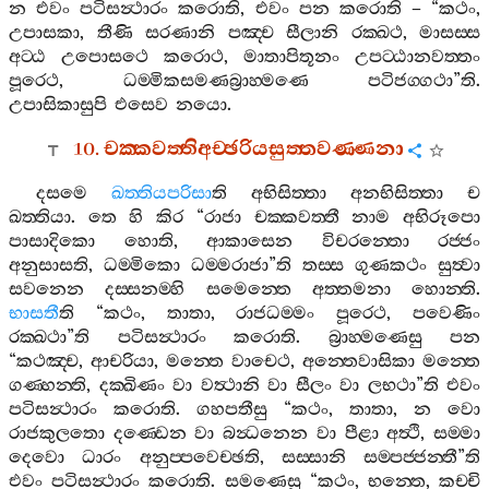
න
එවං
පටිසන්‍ථාරං
කරොති
,
එවං
පන
කරොති
– “
කථං
,
උපාසකා
,
තීණි
සරණානි
පඤ‍්ච
සීලානි
රක‍්ඛථ
,
මාසස‍්ස
අට‍්ඨ
උපොසථෙ
කරොථ
,
මාතාපිතූනං
උපට‍්ඨානවත‍්තං
පූරෙථ
,
ධම‍්මිකසමණබ්‍රාහ‍්මණෙ
පටිජග‍්ගථා
”
ති
.
උපාසිකාසුපි
එසෙව
නයො
.
10.
චක‍්කවත‍්තිඅච‍්ඡරියසුත‍්තවණ‍්ණනා
දසමෙ
ඛත‍්තියපරිසා
ති
අභිසිත‍්තා
අනභිසිත‍්තා
ච
ඛත‍්තියා
.
තෙ
හි
කිර
“
රාජා
චක‍්කවත‍්තී
නාම
අභිරූපො
පාසාදිකො
හොති
,
ආකාසෙන
විචරන‍්තො
රජ‍්ජං
අනුසාසති
,
ධම‍්මිකො
ධම‍්මරාජා
”
ති
තස‍්ස
ගුණකථං
සුත්‍වා
සවනෙන
දස‍්සනම‍්හි
සමෙන‍්තෙ
අත‍්තමනා
හොන‍්ති
.
භාසතී
ති
“
කථං
,
තාතා
,
රාජධම‍්මං
පූරෙථ
,
පවෙණිං
රක‍්ඛථා
”
ති
පටිසන්‍ථාරං
කරොති
.
බ්‍රාහ‍්මණෙසු
පන
“
කථඤ‍්ච
,
ආචරියා
,
මන‍්තෙ
වාචෙථ
,
අන‍්තෙවාසිකා
මන‍්තෙ
ගණ‍්හන‍්ති
,
දක‍්ඛිණං
වා
වත්‍ථානි
වා
සීලං
වා
ලභථා
”
ති
එවං
පටිසන්‍ථාරං
කරොති
.
ගහපතීසු
“
කථං
,
තාතා
,
න
වො
රාජකුලතො
දණ‍්ඩෙන
වා
බන්‍ධනෙන
වා
පීළා
අත්‍ථි
,
සම‍්මා
දෙවො
ධාරං
අනුප‍්පවෙච‍්ඡති
,
සස‍්සානි
සම‍්පජ‍්ජන‍්තී
”
ති
එවං
පටිසන්‍ථාරං
කරොති
.
සමණෙසු
“
කථං
,
භන‍්තෙ
,
කච‍්චි