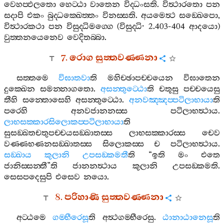
වෙහප‍්ඵලතො
හෙට‍්ඨා
වාතෙන
විද‍්ධංසති
.
විත්‍ථාරතො
පන
සදාපි
එකං
බුද‍්ධක‍්ඛෙත‍්තං
විනස‍්සති
.
අයමෙත්‍ථ
සඞ‍්ඛෙපො
,
විත්‍ථාරකථා
පන
විසුද‍්ධිමග‍්ගෙ
(
විසුද‍්ධි
· 2.403-404
ආදයො
)
වුත‍්තනයෙනෙව
වෙදිතබ‍්බා
.
7.
රොග
සුත‍්තවණ‍්ණනා
සත‍්තමෙ
විඝාතවා
ති
මහිච‍්ඡාපච‍්චයෙන
විඝාතෙන
දුක‍්ඛෙන
සමන‍්නාගතො
.
අසන‍්තුට‍්ඨො
ති
චතූසු
පච‍්චයෙසු
තීහි
සන‍්තොසෙහි
අසන‍්තුට‍්ඨො
.
අනවඤ‍්ඤප‍්පටිලාභායා
ති
පරෙහි
අනවජානනස‍්ස
පටිලාභත්‍ථාය
.
ලාභසක‍්කාරසිලොකප‍්පටිලාභායා
ති
සුසඞ‍්ඛතචතුපච‍්චයසඞ‍්ඛාතස‍්ස
ලාභසක‍්කාරස‍්ස
චෙව
වණ‍්ණභණනසඞ‍්ඛාතස‍්ස
සිලොකස‍්ස
ච
පටිලාභත්‍ථාය
.
සඞ‍්ඛාය
කුලානි
උපසඞ‍්කමතී
ති
“
ඉති
මං
එතෙ
ජානිස‍්සන‍්තී
”
ති
ජානනත්‍ථාය
කුලානි
උපසඞ‍්කමති
.
සෙසපදෙසුපි
එසෙව
නයො
.
8.
පරිහාණි
සුත‍්තවණ‍්ණනා
අට‍්ඨමෙ
ගම‍්භීරෙසූ
ති
අත්‍ථගම‍්භීරෙසු
.
ඨානාඨානෙසූ
ති