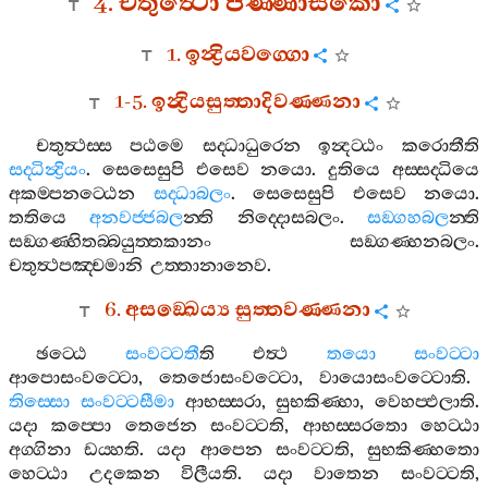
4.
චතුත්‍ථො
පණ‍්ණාසකො
1.
ඉන්‍ද්‍රියවග‍්ගො
1-5.
ඉන්‍ද්‍රියසුත‍්තාදිවණ‍්ණනා
චතුත්‍ථස‍්ස
පඨමෙ
සද‍්ධාධුරෙන
ඉන්‍දට‍්ඨං
කරොතීති
සද‍්ධින්‍ද්‍රියං
.
සෙසෙසුපි
එසෙව
නයො
.
දුතියෙ
අස‍්සද‍්ධියෙ
අකම‍්පනට‍්ඨෙන
සද‍්ධාබලං
.
සෙසෙසුපි
එසෙව
නයො
.
තතියෙ
අනවජ‍්ජබල
න‍්ති
නිද‍්දොසබලං
.
සඞ‍්ගහබල
න‍්ති
සඞ‍්ගණ‍්හිතබ‍්බයුත‍්තකානං
සඞ‍්ගණ‍්හනබලං
.
චතුත්‍ථපඤ‍්චමානි
උත‍්තානානෙව
.
6.
අසඞ‍්ඛෙය්‍ය
සුත‍්තවණ‍්ණනා
ඡට‍්ඨෙ
සංවට‍්ටතී
ති
එත්‍ථ
තයො
සංවට‍්ටා
ආපොසංවට‍්ටො
,
තෙජොසංවට‍්ටො
,
වායොසංවට‍්ටොති
.
තිස‍්සො
සංවට‍්ටසීමා
ආභස‍්සරා
,
සුභකිණ‍්හා
,
වෙහප‍්ඵලාති
.
යදා
කප‍්පො
තෙජෙන
සංවට‍්ටති
,
ආභස‍්සරතො
හෙට‍්ඨා
අග‍්ගිනා
ඩය‍්හති
.
යදා
ආපෙන
සංවට‍්ටති
,
සුභකිණ‍්හතො
හෙට‍්ඨා
උදකෙන
විලීයති
.
යදා
වාතෙන
සංවට‍්ටති
,