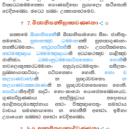
විස‍්සට‍්ඨකම‍්මන‍්තො
ගොණසදිසො
පුග‍්ගලො
කථිතොති
වෙදිතබ‍්බො
.
ඡට‍්ඨෙ
සබ‍්බං
උත‍්තානත්‍ථමෙව
.
7.
ඛිප‍්පනිසන‍්තිසුත‍්තවණ‍්ණනා
සත‍්තමෙ
ඛිප‍්පනිසන‍්තී
ති
ඛිප‍්පනිසාමනො
සීඝං
ජානිතුං
සමත්‍ථො
.
සුතානඤ‍්ච
ධම‍්මාන
න‍්ති
සුතප‍්පගුණානං
තන‍්තිධම‍්මානං
.
අත්‍ථූපපරික‍්ඛී
ති
අත්‍ථං
උපපරික‍්ඛකො
.
අත්‍ථමඤ‍්ඤාය
ධම‍්මමඤ‍්ඤායා
ති
අට‍්ඨකථඤ‍්ච
පාළිඤ‍්ච
ජානිත්‍වා
.
ධම‍්මානුධම‍්මප‍්පටිපන‍්නො
හොතී
ති
නවලොකුත‍්තරධම‍්මානං
අනුරූපධම‍්මභූතං
සසීලකං
පුබ‍්බභාගප‍්පටිපදං
පටිපන‍්නො
හොති
.
නො
ච
කල්‍යාණවාචො
ති
න
සුන්‍දරවචනො
.
න
කල්‍යාණවාක‍්කරණො
ති
න
සුන්‍දරවචනඝොසො
හොති
.
පොරියා
තිආදීහි
සද‍්ධිං
නො
-
කාරො
යොජෙතබ‍්බොයෙව
.
ගුණපරිපුණ‍්ණාය
අපලිබුද‍්ධාය
අදොසාය
අගළිතපදබ්‍යඤ‍්ජනාය
අත්‍ථං
විඤ‍්ඤාපෙතුං
සමත්‍ථාය
වාචාය
සමන‍්නාගතො
න
හොතීති
අත්‍ථො
.
ඉමිනා
උපායෙන
සබ‍්බත්‍ථ
අත්‍ථො
වෙදිතබ‍්බො
.
8-9.
අත‍්තහිතසුත‍්තාදිවණ‍්ණනා