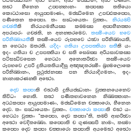
පඨමජ‍්ඣානං
අත්‍ථි
හීනං
,
අත්‍ථි
මජ‍්ඣිමං
,
අත්‍ථි
පණීතං
.
තත්‍ථ
හීනෙන
උප‍්පන‍්නානං
කප‍්පස‍්ස
තතියො
කොට‍්ඨාසො
ආයුප‍්පමාණං
,
මජ‍්ඣිමෙන
උපඩ‍්ඪකප‍්පො
,
පණීතෙන
කප‍්පො
.
තං
සන්‍ධායෙතං
වුත‍්තං
.
නිරයම‍්පි
ගච‍්ඡතී
ති
නිරයගමනීයස‍්ස
කම‍්මස‍්ස
අප‍්පහීනත‍්තා
අපරාපරං
ගච‍්ඡති
,
න
අනන‍්තරමෙව
.
තස‍්මිංයෙව
භවෙ
පරිනිබ‍්බායතී
ති
තස‍්මිංයෙව
රූපභවෙ
ඨත්‍වා
පරිනිබ‍්බායති
,
න
හෙට‍්ඨා
ඔතරති
.
යදිදං
ගතියා
උපපත‍්තියා
සතී
ති
යං
ඉදං
ගතියා
ච
උපපත‍්තියා
ච
සති
සෙඛස‍්ස
අරියසාවකස‍්ස
පටිසන්‍ධිවසෙන
හෙට‍්ඨා
අනොතරිත්‍වා
තස‍්මිංයෙව
රූපභවෙ
උපරි
දුතියතතියාදීසු
අඤ‍්ඤතරස‍්මිං
බ්‍රහ‍්මලොකෙ
පරිනිබ‍්බානං
,
පුථුජ‍්ජනස‍්ස
පන
නිරයාදිගමනං
,
ඉදං
නානාකරණන‍්ති
අත්‍ථො
.
ද‍්වෙ
කප‍්පා
ති
එත්‍ථාපි
දුතියජ‍්ඣානං
වුත‍්තනයෙනෙව
තිවිධං
හොති
.
තත්‍ථ
පණීතභාවනෙන
නිබ‍්බත‍්තානං
අට‍්ඨකප‍්පා
ආයුප‍්පමාණං
,
මජ‍්ඣිමෙන
චත‍්තාරො
,
හීනෙන
ද‍්වෙ
.
තං
සන්‍ධායෙතං
වුත‍්තං
.
චත‍්තාරො
කප‍්පා
ති
එත්‍ථ
යං
හෙට‍්ඨා
වුත‍්තං
“
කප‍්පො
,
ද‍්වෙ
කප‍්පා
”
ති
,
තම‍්පි
ආහරිත්‍වා
අත්‍ථො
වෙදිතබ‍්බො
.
කප‍්පොති
ච
ගුණස‍්සපි
නාමං
,
තස‍්මා
කප‍්පො
ද‍්වෙ
කප‍්පා
චත‍්තාරො
කප‍්පාති
අයමෙත්‍ථ
අත්‍ථො