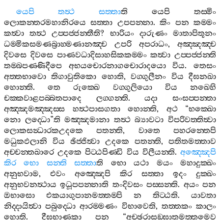
යෙපි
තත්‍ථ
සත‍්තා
ති
යෙපි
තස‍්මිං
ලොකන‍්තරමහානිරයෙ
සත‍්තා
උපපන‍්නා
.
කිං
පන
කම‍්මං
කත්‍වා
තත්‍ථ
උප‍්පජ‍්ජන‍්තීති
?
භාරියං
දාරුණං
මාතාපිතූනං
ධම‍්මිකසමණබ්‍රාහ‍්මණානඤ‍්ච
උපරි
අපරාධං
,
අඤ‍්ඤඤ‍්ච
දිවසෙ
දිවසෙ
පාණවධාදිසාහසිකකම‍්මං
කත්‍වා
උප‍්පජ‍්ජන‍්ති
තම‍්බපණ‍්ණිදීපෙ
අභයචොරනාගචොරාදයො
විය
.
තෙසං
අත‍්තභාවො
තිගාවුතිකො
හොති
,
වග‍්ගුලීනං
විය
දීඝනඛා
හොන‍්ති
.
තෙ
රුක‍්ඛෙ
වග‍්ගුලියො
විය
නඛෙහි
චක‍්කවාළපබ‍්බතපාදෙ
ලග‍්ගන‍්ති
.
යදා
සංසප‍්පන‍්තා
අඤ‍්ඤමඤ‍්ඤස‍්ස
හත්‍ථපාසගතා
හොන‍්ති
,
අථ
“
භක‍්ඛො
නො
ලද‍්ධො
”
ති
මඤ‍්ඤමානා
තත්‍ථ
බ්‍යාවටා
විපරිවත‍්තිත්‍වා
ලොකසන්‍ධාරකඋදකෙ
පතන‍්ති
,
වාතෙ
පහරන‍්තෙපි
මධුකඵලානි
විය
ඡිජ‍්ජිත්‍වා
උදකෙ
පතන‍්ති
,
පතිතමත‍්තාව
අච‍්චන‍්තඛාරෙ
උදකෙ
පිට‍්ඨපිණ‍්ඩි
විය
විලීයන‍්ති
.
අඤ‍්ඤෙපි
කිර
භො
සන‍්ති
සත‍්තා
ති
භො
යථා
මයං
මහාදුක‍්ඛං
අනුභවාම
,
එවං
අඤ‍්ඤෙපි
කිර
සත‍්තා
ඉදං
දුක‍්ඛං
අනුභවනත්‍ථාය
ඉධූපපන‍්නාති
තංදිවසං
පස‍්සන‍්ති
.
අයං
පන
ඔභාසො
එකයාගුපානමත‍්තම‍්පි
න
තිට‍්ඨති
.
යාවතා
නිද‍්දායිත්‍වා
පබුද‍්ධො
ආරම‍්මණං
විභාවෙති
,
තත‍්තකං
කාලං
හොති
.
දීඝභාණකා
පන
“
අච‍්ඡරාසඞ‍්ඝාතමත‍්තමෙව