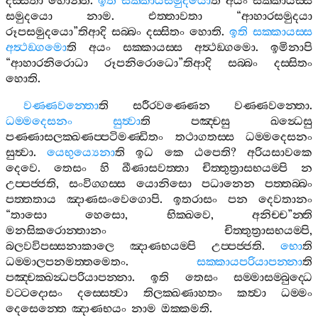
දස‍්සිතා
හොන‍්ති
.
ඉති
සක‍්කායසමුදයො
ති
අයං
සක‍්කායස‍්ස
සමුදයො
නාම
.
එත‍්තාවතා
“
ආහාරසමුදයා
රූපසමුදයො
”
තිආදි
සබ‍්බං
දස‍්සිතං
හොති
.
ඉති
සක‍්කායස‍්ස
අත්‍ථඞ‍්ගමො
ති
අයං
සක‍්කායස‍්ස
අත්‍ථඞ‍්ගමො
.
ඉමිනාපි
“
ආහාරනිරොධා
රූපනිරොධො
”
තිආදි
සබ‍්බං
දස‍්සිතං
හොති
.
වණ‍්ණවන‍්තො
ති
සරීරවණ‍්ණෙන
වණ‍්ණවන‍්තො
.
ධම‍්මදෙසනං
සුත්‍වා
ති
පඤ‍්චසු
ඛන්‍ධෙසු
පණ‍්ණාසලක‍්ඛණප‍්පටිමණ‍්ඩිතං
තථාගතස‍්ස
ධම‍්මදෙසනං
සුත්‍වා
.
යෙභුය්‍යෙනා
ති
ඉධ
කෙ
ඨපෙති
?
අරියසාවකෙ
දෙවෙ
.
තෙසං
හි
ඛීණාසවත‍්තා
චිත‍්තුත්‍රාසභයම‍්පි
න
උප‍්පජ‍්ජති
,
සංවිග‍්ගස‍්ස
යොනිසො
පධානෙන
පත‍්තබ‍්බං
පත‍්තතාය
ඤාණසංවෙගොපි
.
ඉතරාසං
පන
දෙවතානං
“
තාසො
හෙසො
,
භික‍්ඛවෙ
,
අනිච‍්ච
”
න‍්ති
මනසිකරොන‍්තානං
චිත‍්තුත්‍රාසභයම‍්පි
,
බලවවිපස‍්සනාකාලෙ
ඤාණභයම‍්පි
උප‍්පජ‍්ජති
.
භො
ති
ධම‍්මාලපනමත‍්තමෙතං
.
සක‍්කායපරියාපන‍්නා
ති
පඤ‍්චක‍්ඛන්‍ධපරියාපන‍්නා
.
ඉති
තෙසං
සම‍්මාසම‍්බුද‍්ධෙ
වට‍්ටදොසං
දස‍්සෙත්‍වා
තිලක‍්ඛණාහතං
කත්‍වා
ධම‍්මං
දෙසෙන‍්තෙ
ඤාණභයං
නාම
ඔක‍්කමති
.