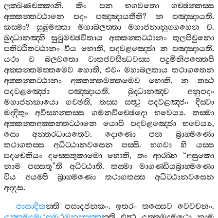
ලක‍්ඛණචක‍්කානි
.
කිං
පන
භගවතො
ගච‍්ඡන‍්තස‍්ස
අක‍්කන‍්තට‍්ඨානෙ
පදං
පඤ‍්ඤායතීති
?
න
පඤ‍්ඤායති
.
කස‍්මා
?
සුඛුමත‍්තා
මහාබලත‍්තා
මහාජනානුග‍්ගහෙන
ච
.
බුද‍්ධානඤ‍්හි
සුඛුමච‍්ඡවිතාය
අක‍්කන‍්තට‍්ඨානං
තූලපිචුනො
පතිට‍්ඨිතට‍්ඨානං
විය
හොති
,
පදවළඤ‍්ජො
න
පඤ‍්ඤායති
.
යථා
ච
බලවතො
වාතජවසින්‍ධවස‍්ස
පදුමිනිපත‍්තෙපි
අක‍්කන‍්තමත‍්තමෙව
හොති
,
එවං
මහාබලතාය
තථාගතෙන
අක‍්කන‍්තට‍්ඨානං
අක‍්කන‍්තමත‍්තමෙව
හොති
,
න
තත්‍ථ
පදවළඤ‍්ජො
පඤ‍්ඤායති
.
බුද‍්ධානඤ‍්ච
අනුපදං
මහාජනකායො
ගච‍්ඡති
,
තස‍්ස
සත්‍ථු
පදවළඤ‍්ජං
දිස‍්වා
මද‍්දිතුං
අවිසහන‍්තස‍්ස
ගමනවිච‍්ඡෙදො
භවෙය්‍ය
.
තස‍්මා
අක‍්කන‍්තඅක‍්කන‍්තට‍්ඨානෙ
යොපි
පදවළඤ‍්ජො
භවෙය්‍ය
,
සො
අන‍්තරධායතෙව
.
දොණො
පන
බ්‍රාහ‍්මණො
තථාගතස‍්ස
අධිට‍්ඨානවසෙන
පස‍්සි
.
භගවා
හි
යස‍්ස
පදචෙතියං
දස‍්සෙතුකාමො
හොති
,
තං
ආරබ‍්භ
“
අසුකො
නාම
පස‍්සතූ
”
ති
අධිට‍්ඨාති
.
තස‍්මා
මාගණ‍්ඩියබ්‍රාහ‍්මණො
විය
අයම‍්පි
බ්‍රාහ‍්මණො
තථාගතස‍්ස
අධිට‍්ඨානවසෙන
අද‍්දස
.
පාසාදික
න‍්ති
පසාදජනකං
.
ඉතරං
තස‍්සෙව
වෙවචනං
.
උත‍්තමදමථසමථමනුප‍්පත‍්ත
න‍්ති
එත්‍ථ
උත‍්තමදමථො
නාම