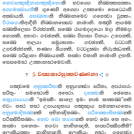
නෙවසඤ‍්ඤිනාසඤ‍්ඤිනො
ති
භවග‍්ගෙ
නිබ‍්බත‍්තසත‍්තා
.
අග‍්ගමක‍්ඛායතී
ති
ගුණෙහි
අග‍්ගො
උත‍්තමො
සෙට‍්ඨොති
අක‍්ඛායති
.
අසඞ‍්ඛතා
ති
නිබ‍්බානමෙව
ගහෙත්‍වා
වුත‍්තං
.
විරාගො
තිආදීනි
නිබ‍්බානස‍්සෙව
නාමානි
.
තඤ‍්හි
ආගම‍්ම
සබ‍්බකිලෙසා
විරජ‍්ජන‍්ති
,
සබ‍්බෙ
රාගමදාදයො
මදා
නිම‍්මදා
හොන‍්ති
,
අභාවං
ගච‍්ඡන‍්ති
,
සබ‍්බා
පිපාසා
විනයං
උපෙන‍්ති
,
සබ‍්බෙ
ආලයා
සමුග‍්ඝාතං
ගච‍්ඡන‍්ති
,
වට‍්ටානි
උපච‍්ඡිජ‍්ජන‍්ති
,
තණ‍්හා
ඛීයන‍්ති
,
වට‍්ටදුක‍්ඛා
නිරුජ‍්ඣන‍්ති
,
සබ‍්බෙ
පරිළාහා
නිබ‍්බායන‍්ති
.
තස‍්මා
එතානි
නාමානි
ලභති
.
සෙසමෙත්‍ථ
උත‍්තානත්‍ථමෙවාති
.
5.
වස‍්සකාරසුත‍්තවණ‍්ණනා
පඤ‍්චමෙ
අනුස‍්සරිතා
ති
අනුගන‍්ත්‍වා
සරිතා
,
අපරාපරං
සරිතුං
සමත්‍ථොති
අත්‍ථො
.
දක‍්ඛො
ති
ඡෙකො
.
තත්‍රුපායායා
ති
“
ඉමස‍්මිං
කාලෙ
ඉමං
නාම
කත‍්තබ‍්බ
”
න‍්ති
එවං
තත්‍ථ
තත්‍ථ
උපායභූතාය
පඤ‍්ඤාය
සමන‍්නාගතො
.
අනුමොදිතබ‍්බ
න‍්ති
අභිනන්‍දිතබ‍්බං
.
පටික‍්කොසිතබ‍්බ
න‍්ති
පටික‍්ඛිපිතබ‍්බං
.
නෙව
ඛො
ත්‍යාහ
න‍්ති
නෙව
ඛො
තෙ
අහං
.
කස‍්මා
පනෙතං
භගවා
නාභිනන්‍දති
,
නප‍්පටික‍්ඛිපතීති
?
ලොකියත‍්තා
නාභිනන්‍දති
,
ලොකියං
අත්‍ථං
ගහෙත්‍වා