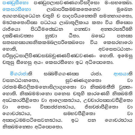
පණ‍්ඩුසීහො
පණ‍්ඩුපලාසවණ‍්ණගාවිසදිසො
මංසභක‍්ඛො
.
කෙසරසීහො
ලාඛාපරිකම‍්මකතෙනෙව
මුඛෙන
අග‍්ගනඞ‍්ගුට‍්ඨෙන
චතූහි
ච
පාදපරියන‍්තෙහි
සමන‍්නාගතො
,
මත්‍ථකතොපිස‍්ස
පට‍්ඨාය
ලාඛාතූලිකාය
කතා
විය
තිස‍්සො
රාජියො
පිට‍්ඨිමජ‍්ඣෙන
ගන‍්ත්‍වා
අන‍්තරසත්‍ථිම‍්හි
දක‍්ඛිණාවත‍්තා
හුත්‍වා
ඨිතා
.
ඛන්‍ධෙ
පනස‍්ස
සතසහස‍්සග‍්ඝනිකකම‍්බලපරික‍්ඛෙපො
විය
කෙසරභාරො
හොති
,
අවසෙසට‍්ඨානං
පරිසුද‍්ධසාලිපිණ‍්ඩසඞ‍්ඛචුණ‍්ණපිණ‍්ඩවණ‍්ණං
හොති
.
ඉමෙසු
චතූසු
සීහෙසු
අයං
කෙසරසීහො
ඉධ
අධිප‍්පෙතො
.
මිගරාජා
ති
සබ‍්බමිගගණස‍්ස
රාජා
.
ආසයා
ති
වසනට‍්ඨානතො
,
සුවණ‍්ණගුහතො
වා
රජතමණිඵලිකමනොසිලාගුහතො
වා
නික‍්ඛමතීති
වුත‍්තං
හොති
.
නික‍්ඛමමානො
පනෙස
චතූහි
කාරණෙහි
නික‍්ඛමති
අන්‍ධකාරපීළිතො
වා
ආලොකත්‍ථාය
,
උච‍්චාරපස‍්සාවපීළිතො
වා
තෙසං
විස‍්සජ‍්ජනත්‍ථාය
,
ජිඝච‍්ඡාපීළිතො
වා
ගොචරත්‍ථාය
,
සම‍්භවපීළිතො
වා
අස‍්සද‍්ධම‍්මපටිසෙවනත්‍ථාය
.
ඉධ
පන
ගොචරත්‍ථාය
නික‍්ඛමන‍්තො
අධිප‍්පෙතො
.