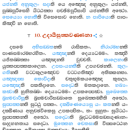
යජන‍්ති
අනුකුලං
සදා
ති
යෙ
අඤ‍්ඤෙ
අනුකුලං
යජන‍්ති
,
පුබ‍්බපුරිසෙහි
යිට‍්ඨත‍්තා
පච‍්ඡිමපුරිසාපි
යජන‍්තීති
අත්‍ථො
.
සෙය්‍යො
හොතී
ති
විසෙසොව
හොති
.
න
පාපියො
ති
පාපං
කිඤ‍්චි
න
හොති
.
10.
උදායීසුත‍්තවණ‍්ණනා
දසමෙ
අභිසඞ‍්ඛත
න‍්ති
රාසිකතං
.
නිරාරම‍්භ
න‍්ති
පාණසමාරම‍්භරහිතං
.
යඤ‍්ඤ
න‍්ති
දෙය්‍යධම‍්මං
.
තඤ‍්හි
යජිතබ‍්බත‍්තා
යඤ‍්ඤන‍්ති
වුච‍්චති
.
කාලෙනා
ති
යුත‍්තප‍්පත‍්තකාලෙන
.
උපසංයන‍්තී
ති
උපගච‍්ඡන‍්ති
.
කුලං
ගති
න‍්ති
වට‍්ටකුලඤ‍්චෙව
වට‍්ටගතිඤ‍්ච
අතික‍්කන‍්තා
.
යඤ‍්ඤස‍්ස
කොවිදා
ති
චතුභූමකයඤ‍්ඤෙ
කුසලා
.
යඤ‍්ඤෙ
ති
පකතිදානෙ
.
සද‍්ධෙ
ති
මතකදානෙ
.
හබ්‍යං
කත්‍වා
ති
හුනිතබ‍්බං
දෙය්‍යධම‍්මං
උපකප‍්පෙත්‍වා
.
සුඛෙත‍්තෙ
බ්‍රහ‍්මචාරිසූ
ති
බ්‍රහ‍්මචාරිසඞ‍්ඛාතෙ
සුඛෙත‍්තම‍්හීති
අත්‍ථො
.
සුප‍්පත‍්ත
න‍්ති
සුට‍්ඨු
පත‍්තං
.
දක‍්ඛිණෙය්‍යෙසු
යං
කත
න‍්ති
යං
දක‍්ඛිණාය
අනුච‍්ඡවිකෙසු
උපකප‍්පිතං
,
තං
සුහුතං
සුයිට‍්ඨං
සුප‍්පත‍්තන‍්ති
අත්‍ථො
.
සද‍්ධො
ති
බුද‍්ධධම‍්මසඞ‍්ඝගුණානං
සද‍්දහනතාය
සද‍්ධො
.
මුත‍්තෙන
චෙතසා
ති
විස‍්සට‍්ඨෙන