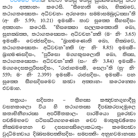
එවමෙව
ඛො
ති
භගවා
තෙසු
තෙසු
සුත‍්තන‍්තෙසු
තථා
තථා
අත‍්තානං
කථෙසි
. “
සීහොති
ඛො
,
භික‍්ඛවෙ
,
තථාගතස‍්සෙතං
අධිවචනං
අරහතො
සම‍්මාසම‍්බුද‍්ධස‍්සා
”
ති
(
අ
·
නි
· 5.99; 10.21)
ඉමස‍්මිං
තාව
සුත‍්තෙ
සීහසදිසං
අත‍්තානං
කථෙසි
. “
භිසක‍්කො
සල‍්ලකත‍්තොති
ඛො
,
සුනක‍්ඛත‍්ත
,
තථාගතස‍්සෙතං
අධිවචන
”
න‍්ති
(
ම
·
නි
· 3.65)
ඉමස‍්මිං
වෙජ‍්ජසදිසං
, “
බ්‍රාහ‍්මණොති
ඛො
,
භික‍්ඛවෙ
,
තථාගතස‍්සෙතං
අධිවචන
”
න‍්ති
(
අ
·
නි
· 8.85)
ඉමස‍්මිං
බ්‍රාහ‍්මණසදිසං
, “
පුරිසො
මග‍්ගකුසලොති
ඛො
,
තිස‍්ස
,
තථාගතස‍්සෙතං
අධිවචන
”
න‍්ති
(
සං
·
නි
· 3.84)
ඉමස‍්මිං
මග‍්ගදෙසකපුරිසසදිසං
, “
රාජාහමස‍්මි
,
සෙලා
”
ති
(
සු
·
නි
·
559;
ම
·
නි
· 2.399)
ඉමස‍්මිං
රාජසදිසං
.
ඉමස‍්මිං
පන
සුත‍්තෙ
සීහසදිසමෙව
කත්‍වා
අත‍්තානං
කථෙන‍්තො
එවමාහ
.
තත්‍රායං
සදිසතා
–
සීහස‍්ස
කඤ‍්චනගුහාදීසු
වසනකාලො
විය
හි
තථාගතස‍්ස
දීපඞ‍්කරපාදමූලෙ
කතාභිනීහාරස‍්ස
අපරිමිතකාලං
පාරමියො
පූරෙත්‍වා
පච‍්ඡිමභවෙ
පටිසන්‍ධිග‍්ගහණෙන
චෙව
මාතුකුච‍්ඡිතො
නික‍්ඛමනෙන
ච
දසසහස‍්සිලොකධාතුං
කම‍්පෙත්‍වා
වුද‍්ධිමන‍්වාය
දිබ‍්බසම‍්පත‍්තිසදිසං
සම‍්පත‍්තිං
අනුභවමානස‍්ස