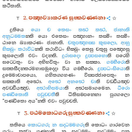
කථිතාති
.
2.
පඤ‍්හව්‍යාකරණ
සුත‍්තවණ‍්ණනා
දුතියෙ
යො
ච
තෙසං
තත්‍ථ
තත්‍ථ
,
ජානාති
අනුධම‍්මත
න‍්ති
යො
එතෙසං
පඤ‍්හානං
තස‍්මිං
තස‍්මිං
ඨානෙ
බ්‍යාකරණං
ජානාති
.
චතුපඤ‍්හස‍්ස
කුසලො
,
ආහු
භික‍්ඛුං
තථාවිධ
න‍්ති
තථාවිධං
භික‍්ඛුං
තෙසු
චතූසු
පඤ‍්හෙසු
කුසලොති
එවං
වදන‍්ති
.
දුරාසදො
දුප‍්පසහො
ති
පරෙහි
ඝට‍්ටෙතුං
වා
අභිභවිතුං
වා
න
සක‍්කා
.
ගම‍්භීරො
ති
සත‍්තසීදන‍්තරමහාසමුද‍්දො
විය
ගම‍්භීරො
.
දුප‍්පධංසියො
ති
දුම‍්මොචාපයො
,
ගහිතග‍්ගහණං
විස‍්සජ‍්ජාපෙතුං
න
සක‍්කාති
අත්‍ථො
.
අත්‍ථෙ
අනත්‍ථෙ
චා
ති
වඩ‍්ඪියඤ‍්ච
අවඩ‍්ඪියඤ‍්ච
.
අත්‍ථාභිසමයා
ති
අත්‍ථසමාගමෙන
.
ධීරො
පණ‍්ඩිතොති
පවුච‍්චතී
ති
ධිතිසම‍්පන‍්නො
පුග‍්ගලො
“
පණ‍්ඩිතො
අය
”
න‍්ති
එවං
පවුච‍්චති
.
3.
පඨමකොධගරුසුත‍්තවණ‍්ණනා
තතියෙ
කොධගරු
න
සද‍්ධම‍්මගරූ
ති
කොධං
ගාරවෙන
ගරුං
කත්‍වා
ගණ‍්හාති
,
න
සද‍්ධම‍්මං
,
සද‍්ධම‍්මං
පන