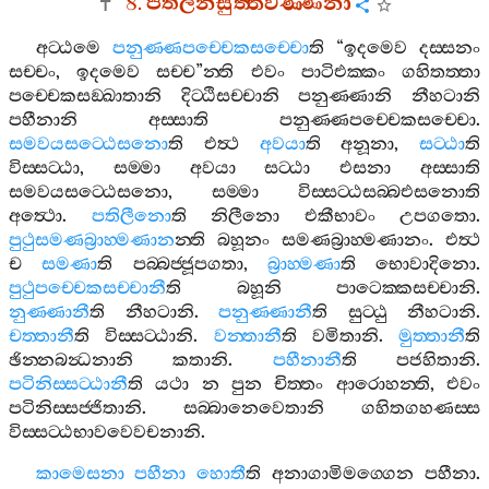
8.
පතිලීනසුත‍්තවණ‍්ණනා
අට‍්ඨමෙ
පනුණ‍්ණපච‍්චෙකසච‍්චො
ති
“
ඉදමෙව
දස‍්සනං
සච‍්චං
,
ඉදමෙව
සච‍්ච
”
න‍්ති
එවං
පාටිඑක‍්කං
ගහිතත‍්තා
පච‍්චෙකසඞ‍්ඛාතානි
දිට‍්ඨිසච‍්චානි
පනුණ‍්ණානි
නීහටානි
පහීනානි
අස‍්සාති
පනුණ‍්ණපච‍්චෙකසච‍්චො
.
සමවයසට‍්ඨෙසනො
ති
එත්‍ථ
අවයා
ති
අනූනා
,
සට‍්ඨා
ති
විස‍්සට‍්ඨා
,
සම‍්මා
අවයා
සට‍්ඨා
එසනා
අස‍්සාති
සමවයසට‍්ඨෙසනො
,
සම‍්මා
විස‍්සට‍්ඨසබ‍්බඑසනොති
අත්‍ථො
.
පතිලීනො
ති
නිලීනො
එකීභාවං
උපගතො
.
පුථුසමණබ්‍රාහ‍්මණාන
න‍්ති
බහූනං
සමණබ්‍රාහ‍්මණානං
.
එත්‍ථ
ච
සමණා
ති
පබ‍්බජ‍්ජූපගතා
,
බ්‍රාහ‍්මණා
ති
භොවාදිනො
.
පුථුපච‍්චෙකසච‍්චානී
ති
බහූනි
පාටෙක‍්කසච‍්චානි
.
නුණ‍්ණානී
ති
නීහටානි
.
පනුණ‍්ණානී
ති
සුට‍්ඨු
නීහටානි
.
චත‍්තානී
ති
විස‍්සට‍්ඨානි
.
වන‍්තානී
ති
වමිතානි
.
මුත‍්තානී
ති
ඡින‍්නබන්‍ධනානි
කතානි
.
පහීනානී
ති
පජහිතානි
.
පටිනිස‍්සට‍්ඨානී
ති
යථා
න
පුන
චිත‍්තං
ආරොහන‍්ති
,
එවං
පටිනිස‍්සජ‍්ජිතානි
.
සබ‍්බානෙවෙතානි
ගහිතගහණස‍්ස
විස‍්සට‍්ඨභාවවෙවචනානි
.
කාමෙසනා
පහීනා
හොතී
ති
අනාගාමිමග‍්ගෙන
පහීනා
.