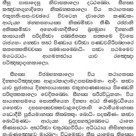
තීසු
පාසාදෙසු
නිවාසකාලො
දට‍්ඨබ‍්බො
.
සීහස‍්ස
කඤ‍්චනගුහාදිතො
නික‍්ඛන‍්තකාලො
විය
තථාගතස‍්ස
එකූනතිංසසංවච‍්ඡරෙ
විවටෙන
ද‍්වාරෙන
කණ‍්ඩකං
ආරුය‍්හ
ඡන‍්නසහායස‍්ස
නික‍්ඛමිත්‍වා
තීණි
රජ‍්ජානි
අතික‍්කමිත්‍වා
අනොමානදීතීරෙ
බ්‍රහ‍්මුනා
දින‍්නානි
කාසායානි
පරිදහිත්‍වා
පබ‍්බජිතස‍්ස
සත‍්තමෙ
දිවසෙ
රාජගහං
ගන‍්ත්‍වා
තත්‍ථ
පිණ‍්ඩාය
චරිත්‍වා
පණ‍්ඩවගිරිපබ‍්භාරෙ
කතභත‍්තකිච‍්චස‍්ස
සම‍්මාසම‍්බොධිං
පත්‍වා
පඨමමෙව
මගධරට‍්ඨං
ආගමනත්‍ථාය
යාව
රඤ‍්ඤො
පටිඤ‍්ඤාදානකාලො
.
සීහස‍්ස
විජම‍්භනකාලො
විය
තථාගතස‍්ස
දින‍්නපටිඤ‍්ඤස‍්ස
ආළාරකාලාමඋපසඞ‍්කමනං
ආදිං
කත්‍වා
යාව
සුජාතාය
දින‍්නපායාසස‍්ස
එකූනපණ‍්ණාසාය
පිණ‍්ඩෙහි
පරිභුත‍්තකාලො
වෙදිතබ‍්බො
.
සීහස‍්ස
සරීරවිධුනනං
විය
සායන‍්හසමයෙ
සොත‍්තියෙන
දින‍්නා
අට‍්ඨ
තිණමුට‍්ඨියො
ගහෙත්‍වා
දසසහස‍්සචක‍්කවාළදෙවතාහි
ථොමියමානස‍්ස
ගන්‍ධාදීහි
පූජියමානස‍්ස
තික‍්ඛත‍්තුං
බොධිං
පදක‍්ඛිණං
කත්‍වා
බොධිමණ‍්ඩං
ආරුය‍්හ
චුද‍්දසහත්‍ථුබ‍්බෙධෙ
ඨානෙ
තිණසන්‍ථරං
අත්‍ථරිත්‍වා
චතුරඞ‍්ගවීරියං
අධිට‍්ඨාය
නිසින‍්නස‍්ස
තංඛණඤ‍්ඤෙව
මාරබලං
විධමෙත්‍වා
තීසු
යාමෙසු
තිස‍්සො