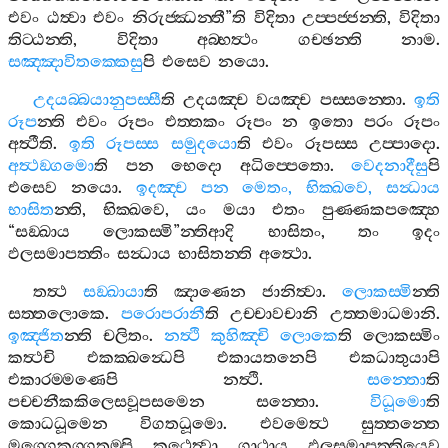
එවං
ඨත්‍වා
එවං
නිරුජ‍්ඣන‍්තී
”
ති
විදිතා
උප‍්පජ‍්ජන‍්ති
,
විදිතා
තිට‍්ඨන‍්ති
,
විදිතා
අබ‍්භත්‍ථං
ගච‍්ඡන‍්ති
නාම
.
සඤ‍්ඤාවිතක‍්කෙසු
පි
එසෙව
නයො
.
උදයබ‍්බයානුපස‍්සී
ති
උදයඤ‍්ච
වයඤ‍්ච
පස‍්සන‍්තො
.
ඉති
රූප
න‍්ති
එවං
රූපං
එත‍්තකං
රූපං
න
ඉතො
පරං
රූපං
අත්‍ථීති
.
ඉති
රූපස‍්ස
සමුදයො
ති
එවං
රූපස‍්ස
උප‍්පාදො
.
අත්‍ථඞ‍්ගමො
ති
පන
භෙදො
අධිප‍්පෙතො
.
වෙදනාදීසු
පි
එසෙව
නයො
.
ඉදඤ‍්ච
පන
මෙතං
,
භික‍්ඛවෙ
,
සන්‍ධාය
භාසිත
න‍්ති
,
භික‍්ඛවෙ
,
යං
මයා
එතං
පුණ‍්ණකපඤ‍්හෙ
“
සඞ‍්ඛාය
ලොකස‍්මි
”
න‍්තිආදි
භාසිතං
,
තං
ඉදං
ඵලසමාපත‍්තිං
සන්‍ධාය
භාසිතන‍්ති
අත්‍ථො
.
තත්‍ථ
සඞ‍්ඛායා
ති
ඤාණෙන
ජානිත්‍වා
.
ලොකස‍්මි
න‍්ති
සත‍්තලොකෙ
.
පරොපරානී
ති
උච‍්චාවචානි
උත‍්තමාධමානි
.
ඉඤ‍්ජිත
න‍්ති
චලිතං
.
නත්‍ථි
කුහිඤ‍්චි
ලොකෙ
ති
ලොකස‍්මිං
කත්‍ථචි
එකක‍්ඛන්‍ධෙපි
එකායතනෙපි
එකධාතුයාපි
එකාරම‍්මණෙපි
නත්‍ථි
.
සන‍්තො
ති
පච‍්චනීකකිලෙසවූපසමෙන
සන‍්තො
.
විධූමො
ති
කොධධූමෙන
විගතධූමො
.
එවමෙත්‍ථ
සුත‍්තන‍්තෙ
මග‍්ගෙකග‍්ගතම‍්පි
කථෙත්‍වා
ගාථාය
ඵලසමාපත‍්තියෙව