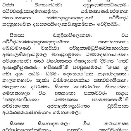
විජ‍්ජා
විසොධෙත්‍වා
අනුලොමප‍්පටිලොමං
පටිච‍්චසමුප‍්පාදමහාසමුද‍්දං
යමකඤාණමන්‍ථනෙන
මන්‍ථෙන‍්තස‍්ස
සබ‍්බඤ‍්ඤුතඤ‍්ඤාණෙ
පටිවිද‍්ධෙ
තදනුභාවෙන
දසසහස‍්සිලොකධාතුකම‍්පනං
වෙදිතබ‍්බං
.
සීහස‍්ස
චතුදිසාවිලොකනං
විය
පටිවිද‍්ධසබ‍්බඤ‍්ඤුතඤ‍්ඤාණස‍්ස
සත‍්තසත‍්තාහං
බොධිමණ‍්ඩෙ
විහරිත්‍වා
පරිභුත‍්තමධුපිණ‍්ඩිකාහාරස‍්ස
අජපාලනිග්‍රොධමූලෙ
මහාබ්‍රහ‍්මුනො
ධම‍්මදෙසනායාචනං
පටිග‍්ගහෙත්‍වා
තත්‍ථ
විහරන‍්තස‍්ස
එකාදසමෙ
දිවසෙ
“
ස‍්වෙ
ආසාළ‍්හිපුණ‍්ණමා
භවිස‍්සතී
”
ති
පච‍්චූසසමයෙ
“
කස‍්ස
නු
ඛො
අහං
පඨමං
ධම‍්මං
දෙසෙය්‍ය
”
න‍්ති
ආළාරුදකානං
කාලකතභාවං
ඤත්‍වා
ධම‍්මදෙසනත්‍ථාය
පඤ‍්චවග‍්ගියානං
ඔලොකනං
දට‍්ඨබ‍්බං
.
සීහස‍්ස
ගොචරත්‍ථාය
තියොජනං
ගමනකාලො
විය
අත‍්තනො
පත‍්තචීවරං
ආදාය
“
පඤ‍්චවග‍්ගියානං
ධම‍්මචක‍්කං
පවත‍්තෙස‍්සාමී
”
ති
පච‍්ඡාභත‍්තෙ
අජපාලනිග්‍රොධතො
වුට‍්ඨිතස‍්ස
අට‍්ඨාරසයොජනමග‍්ගං
ගමනකාලො
.
සීහස‍්ස
සීහනාදකාලො
විය
තථාගතස‍්ස
අට‍්ඨාරසයොජනමග‍්ගං
ගන‍්ත්‍වා
පඤ‍්චවග‍්ගියෙ