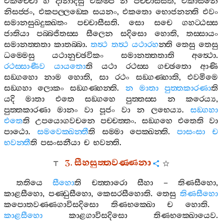
එකච‍්චො
හි
දානාදීසු
එකම‍්පි
න
පච‍්චාසීසති
,
එකාසනෙ
නිසජ‍්ජං
,
එකපල‍්ලඞ‍්කෙ
සයනං
,
එකතො
භොජනන‍්ති
එවං
සමානසුඛදුක‍්ඛතං
පච‍්චාසීසති
.
සො
සචෙ
ගහට‍්ඨස‍්ස
ජාතියා
පබ‍්බජිතස‍්ස
සීලෙන
සදිසො
හොති
,
තස‍්සායං
සමානත‍්තතා
කාතබ‍්බා
.
තත්‍ථ
තත්‍ථ
යථාරහ
න‍්ති
තෙසු
තෙසු
ධම‍්මෙසු
යථානුච‍්ඡවිකං
සමානත‍්තතාති
අත්‍ථො
.
රථස‍්සාණීව
යායතො
ති
යථා
රථස‍්ස
ගච‍්ඡතො
ආණි
සඞ‍්ගහො
නාම
හොති
,
සා
රථං
සඞ‍්ගණ‍්හාති
,
එවමිමෙ
සඞ‍්ගහා
ලොකං
සඞ‍්ගණ‍්හන‍්ති
.
න
මාතා
පුත‍්තකාරණා
ති
යදි
මාතා
එතෙ
සඞ‍්ගහෙ
පුත‍්තස‍්ස
න
කරෙය්‍ය
,
පුත‍්තකාරණා
මානං
වා
පූජං
වා
න
ලභෙය්‍ය
.
සඞ‍්ගහා
එතෙ
ති
උපයොගවචනෙ
පච‍්චත‍්තං
.
සඞ‍්ගහෙ
එතෙති
වා
පාඨො
.
සමවෙක‍්ඛන‍්තී
ති
සම‍්මා
පෙක‍්ඛන‍්ති
.
පාසංසා
ච
භවන‍්තී
ති
පසංසනීයා
ච
භවන‍්ති
.
3.
සීහසුත‍්තවණ‍්ණනා
තතියෙ
සීහො
ති
චත‍්තාරො
සීහා
–
තිණසීහො
,
කාළසීහො
,
පණ‍්ඩුසීහො
,
කෙසරසීහොති
.
තෙසු
තිණසීහො
කපොතවණ‍්ණගාවිසදිසො
තිණභක‍්ඛො
ච
හොති
.
කාළසීහො
කාළගාවිසදිසො
තිණභක‍්ඛොයෙව
.