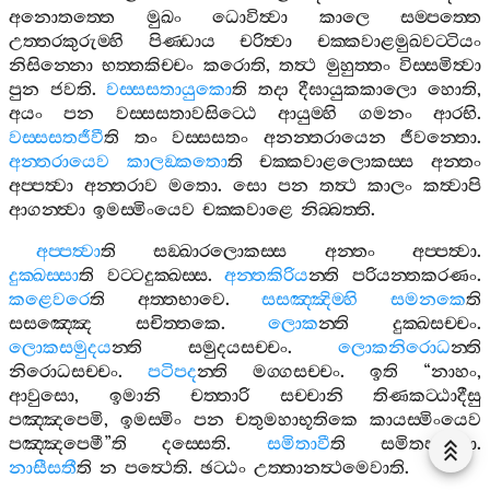
අනොතත‍්තෙ
මුඛං
ධොවිත්‍වා
කාලෙ
සම‍්පත‍්තෙ
උත‍්තරකුරුම‍්හි
පිණ‍්ඩාය
චරිත්‍වා
චක‍්කවාළමුඛවට‍්ටියං
නිසින‍්නො
භත‍්තකිච‍්චං
කරොති
,
තත්‍ථ
මුහුත‍්තං
විස‍්සමිත්‍වා
පුන
ජවති
.
වස‍්සසතායුකො
ති
තදා
දීඝායුකකාලො
හොති
,
අයං
පන
වස‍්සසතාවසිට‍්ඨෙ
ආයුම‍්හි
ගමනං
ආරභි
.
වස‍්සසතජීවී
ති
තං
වස‍්සසතං
අනන‍්තරායෙන
ජීවන‍්තො
.
අන‍්තරායෙව
කාලඞ‍්කතො
ති
චක‍්කවාළලොකස‍්ස
අන‍්තං
අප‍්පත්‍වා
අන‍්තරාව
මතො
.
සො
පන
තත්‍ථ
කාලං
කත්‍වාපි
ආගන‍්ත්‍වා
ඉමස‍්මිංයෙව
චක‍්කවාළෙ
නිබ‍්බත‍්ති
.
අප‍්පත්‍වා
ති
සඞ‍්ඛාරලොකස‍්ස
අන‍්තං
අප‍්පත්‍වා
.
දුක‍්ඛස‍්සා
ති
වට‍්ටදුක‍්ඛස‍්ස
.
අන‍්තකිරිය
න‍්ති
පරියන‍්තකරණං
.
කළෙවරෙ
ති
අත‍්තභාවෙ
.
සසඤ‍්ඤිම‍්හි
සමනකෙ
ති
සසඤ‍්ඤෙ
සචිත‍්තකෙ
.
ලොක
න‍්ති
දුක‍්ඛසච‍්චං
.
ලොකසමුදය
න‍්ති
සමුදයසච‍්චං
.
ලොකනිරොධ
න‍්ති
නිරොධසච‍්චං
.
පටිපද
න‍්ති
මග‍්ගසච‍්චං
.
ඉති
“
නාහං
,
ආවුසො
,
ඉමානි
චත‍්තාරි
සච‍්චානි
තිණකට‍්ඨාදීසු
පඤ‍්ඤපෙමි
,
ඉමස‍්මිං
පන
චතුමහාභූතිකෙ
කායස‍්මිංයෙව
පඤ‍්ඤපෙමී
”
ති
දස‍්සෙති
.
සමිතාවී
ති
සමිතපාපො
.
නාසීසතී
ති
න
පත්‍ථෙති
.
ඡට‍්ඨං
උත‍්තානත්‍ථමෙවාති
.