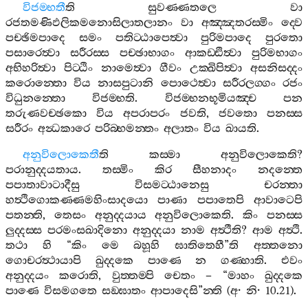
විජම‍්භතී
ති
සුවණ‍්ණතලෙ
වා
රජතමණිඵලිකමනොසිලාතලානං
වා
අඤ‍්ඤතරස‍්මිං
ද‍්වෙ
පච‍්ඡිමපාදෙ
සමං
පතිට‍්ඨාපෙත්‍වා
පුරිමපාදෙ
පුරතො
පසාරෙත්‍වා
සරීරස‍්ස
පච‍්ඡාභාගං
ආකඩ‍්ඪිත්‍වා
පුරිමභාගං
අභිහරිත්‍වා
පිට‍්ඨිං
නාමෙත්‍වා
ගීවං
උක‍්ඛිපිත්‍වා
අසනිසද‍්දං
කරොන‍්තො
විය
නාසපුටානි
පොථෙත්‍වා
සරීරලග‍්ගං
රජං
විධුනන‍්තො
විජම‍්භති
.
විජම‍්භනභූමියඤ‍්ච
පන
තරුණවච‍්ඡකො
විය
අපරාපරං
ජවති
,
ජවතො
පනස‍්ස
සරීරං
අන්‍ධකාරෙ
පරිබ‍්භමන‍්තං
අලාතං
විය
ඛායති
.
අනුවිලොකෙතී
ති
කස‍්මා
අනුවිලොකෙති
?
පරානුද‍්දයතාය
.
තස‍්මිං
කිර
සීහනාදං
නදන‍්තෙ
පපාතාවාටාදීසු
විසමට‍්ඨානෙසු
චරන‍්තා
හත්‍ථිගොකණ‍්ණමහිංසාදයො
පාණා
පපාතෙපි
ආවාටෙපි
පතන‍්ති
,
තෙසං
අනුද‍්දයාය
අනුවිලොකෙති
.
කිං
පනස‍්ස
ලුද‍්දස‍්ස
පරමංසඛාදිනො
අනුද‍්දයා
නාම
අත්‍ථීති
?
ආම
අත්‍ථි
.
තථා
හි
“
කිං
මෙ
බහූහි
ඝාතිතෙහී
”
ති
අත‍්තනො
ගොචරත්‍ථායාපි
ඛුද‍්දකෙ
පාණෙ
න
ගණ‍්හාති
.
එවං
අනුද‍්දයං
කරොති
,
වුත‍්තම‍්පි
චෙතං
– “
මාහං
ඛුද‍්දකෙ
පාණෙ
විසමගතෙ
සඞ‍්ඝාතං
ආපාදෙසි
”
න‍්ති
(
අ
·
නි
· 10.21).