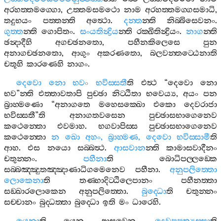
අරහත‍්තමග‍්ගො
,
උත‍්තමසමථො
නාම
අරහත‍්තමග‍්ගසමාධි
,
තදුභයං
පත‍්තන‍්ති
අත්‍ථො
.
දන‍්ත
න‍්ති
නිබ‍්බිසෙවනං
.
ගුත‍්ත
න‍්ති
ගොපිතං
.
සංයතින්‍ද්‍රිය
න‍්ති
රක‍්ඛිතින්‍ද්‍රියං
.
නාග
න‍්ති
ඡන්‍දාදීහි
අගච‍්ඡනතො
,
පහීනකිලෙසෙ
පුන
අනාගච‍්ඡනතො
,
ආගුං
අකරණතො
,
බලවන‍්තට‍්ඨෙනාති
චතූහි
කාරණෙහි
නාගං
.
දෙවො
නො
භවං
භවිස‍්සතී
ති
එත්‍ථ
“
දෙවො
නො
භව
”
න‍්ති
එත‍්තාවතාපි
පුච‍්ඡා
නිට‍්ඨිතා
භවෙය්‍ය
,
අයං
පන
බ්‍රාහ‍්මණො
“
අනාගතෙ
මහෙසක‍්ඛො
එකො
දෙවරාජා
භවිස‍්සතී
”
ති
අනාගතවසෙන
පුච‍්ඡාසභාගෙනෙව
කථෙන‍්තො
එවමාහ
.
භගවාපිස‍්ස
පුච‍්ඡාසභාගෙනෙව
කථෙන‍්තො
න
ඛො
අහං
,
බ්‍රාහ‍්මණ
,
දෙවො
භවිස‍්සාමී
ති
ආහ
.
එස
නයො
සබ‍්බත්‍ථ
.
ආසවාන
න‍්ති
කාමාසවාදීනං
චතුන‍්නං
.
පහීනා
ති
බොධිපල‍්ලඞ‍්කෙ
සබ‍්බඤ‍්ඤුතඤ‍්ඤාණාධිගමෙනෙව
පහීනා
.
අනුපලිත‍්තො
ලොකෙනා
ති
තණ‍්හාදිට‍්ඨිලෙපානං
පහීනත‍්තා
සඞ‍්ඛාරලොකෙන
අනුපලිත‍්තො
.
බුද‍්ධො
ති
චතුන‍්නං
සච‍්චානං
බුද‍්ධත‍්තා
බුද‍්ධො
ඉති
මං
ධාරෙහි
.