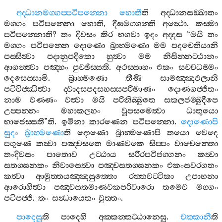
අද‍්ධානමග‍්ගප‍්පටිපන‍්නො
හොතී
ති
අද‍්ධානසඞ‍්ඛාතං
මග‍්ගං
පටිපන‍්නො
හොති
,
දීඝමග‍්ගන‍්ති
අත්‍ථො
.
කස‍්මා
පටිපන‍්නොති
?
තං
දිවසං
කිර
භගවා
ඉදං
අද‍්දස
“
මයි
තං
මග‍්ගං
පටිපන‍්නෙ
දොණො
බ්‍රාහ‍්මණො
මම
පදචෙතියානි
පස‍්සිත්‍වා
පදානුපදිකො
හුත්‍වා
මම
නිසින‍්නට‍්ඨානං
ආගන‍්ත්‍වා
පඤ‍්හං
පුච‍්ඡිස‍්සති
.
අථස‍්සාහං
එකං
සච‍්චධම‍්මං
දෙසෙස‍්සාමි
.
බ්‍රාහ‍්මණො
තීණි
සාමඤ‍්ඤඵලානි
පටිවිජ‍්ඣිත්‍වා
ද‍්වාදසපදසහස‍්සපරිමාණං
දොණගජ‍්ජිතං
නාම
වණ‍්ණං
වත්‍වා
මයි
පරිනිබ‍්බුතෙ
සකලජම‍්බුදීපෙ
උප‍්පන‍්නං
මහාකලහං
වූපසමෙත්‍වා
ධාතුයො
භාජෙස‍්සතී
”
ති
.
ඉමිනා
කාරණෙන
පටිපන‍්නො
.
දොණොපි
සුදං
බ්‍රාහ‍්මණො
ති
දොණො
බ්‍රාහ‍්මණොපි
තයො
වෙදෙ
පගුණෙ
කත්‍වා
පඤ‍්චසතෙ
මාණවකෙ
සිප‍්පං
වාචෙන‍්තො
තංදිවසං
පාතොව
උට‍්ඨාය
සරීරපටිජග‍්ගනං
කත්‍වා
සතග‍්ඝනකං
නිවාසෙත්‍වා
පඤ‍්චසතග‍්ඝනකං
එකංසවරගතං
කත්‍වා
ආමුත‍්තයඤ‍්ඤසුත‍්තො
රත‍්තවට‍්ටිකා
උපාහනා
ආරොහිත්‍වා
පඤ‍්චසතමාණවකපරිවාරො
තමෙව
මග‍්ගං
පටිපජ‍්ජි
.
තං
සන්‍ධායෙතං
වුත‍්තං
.
පාදෙසූ
ති
පාදෙහි
අක‍්කන‍්තට‍්ඨානෙසු
.
චක‍්කානී
ති