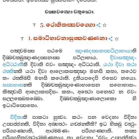
චිත‍්තෙන
.
ඉමිනාස‍්ස
මුත‍්තචාගං
දීපෙතීති
.
චක‍්කවග‍්ගො
චතුත්‍ථො
.
5.
රොහිතස‍්සවග‍්ගො
1.
සමාධිභාවනාසුත‍්තවණ‍්ණනා
පඤ‍්චමස‍්ස
පඨමෙ
ඤාණදස‍්සනප‍්පටිලාභායා
ති
දිබ‍්බචක‍්ඛුඤාණදස‍්සනස‍්ස
පටිලාභාය
.
දිවාසඤ‍්ඤං
අධිට‍්ඨාතී
ති
දිවාති
එවං
සඤ‍්ඤං
අධිට‍්ඨාති
.
යථා
දිවා
තථා
රත‍්ති
න‍්ති
යථා
දිවා
ආලොකසඤ‍්ඤා
මනසි
කතා
,
තථෙව
තං
රත‍්තිම‍්පි
මනසි
කරොති
.
දුතියපදෙපි
එසෙව
නයො
.
සප‍්පභාස
න‍්ති
දිබ‍්බචක‍්ඛුඤාණොභාසෙන
සහොභාසං
.
කිඤ‍්චාපි
ආලොකසදිසං
කතං
,
අත්‍ථො
පනෙත්‍ථ
න
එවං
සල‍්ලක‍්ඛෙතබ‍්බො
.
දිබ‍්බචක‍්ඛුඤාණාලොකො
හි
ඉධාධිප‍්පෙතො
.
විදිතා
ති
පාකටා
හුත්‍වා
.
කථං
පන
වෙදනා
විදිතා
උප‍්පජ‍්ජන‍්ති
,
විදිතා
අබ‍්භත්‍ථං
ගච‍්ඡන‍්තීති
?
ඉධ
භික‍්ඛු
වත්‍ථුං
පරිග‍්ගණ‍්හාති
,
ආරම‍්මණං
පරිග‍්ගණ‍්හාති
.
තස‍්ස
පරිග‍්ගහිතවත්‍ථාරම‍්මණතාය
තා
වෙදනා
“
එවං
උප‍්පජ‍්ජිත්‍වා