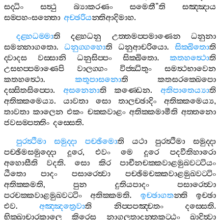
සද‍්ධිං
සත්‍ථු
බ්‍යාකරණං
සමෙතී
”
ති
සඤ‍්ඤාය
සම‍්පහංසන‍්තො
අච‍්ඡරිය
න‍්තිආදිමාහ
.
දළ‍්හධම‍්මා
ති
දළ‍්හධනු
උත‍්තමප‍්පමාණෙන
ධනුනා
සමන‍්නාගතො
.
ධනුග‍්ගහො
ති
ධනුආචරියො
.
සික‍්ඛිතො
ති
ද‍්වාදස
වස‍්සානි
ධනුසිප‍්පං
සික‍්ඛිතො
.
කතහත්‍ථො
ති
උසභප‍්පමාණෙපි
වාලග‍්ගං
විජ‍්ඣිතුං
සමත්‍ථභාවෙන
කතහත්‍ථො
.
කතූපාසනො
ති
කතසරක‍්ඛෙපො
දස‍්සිතසිප‍්පො
.
අසනෙනා
ති
කණ‍්ඩෙන
.
අතිපාතෙය්‍යා
ති
අතික‍්කමෙය්‍ය
.
යාවතා
සො
තාලච‍්ඡාදිං
අතික‍්කමෙය්‍ය
,
තාවතා
කාලෙන
එකං
චක‍්කවාළං
අතික‍්කමාමීති
අත‍්තනො
ජවසම‍්පත‍්තිං
දස‍්සෙති
.
පුරත්‍ථිමා
සමුද‍්දා
පච‍්ඡිමො
ති
යථා
පුරත්‍ථිමා
සමුද‍්දා
පච‍්ඡිමසමුද‍්දො
දූරෙ
,
එවං
මෙ
දූරෙ
පදවීතිහාරො
අහොසීති
වදති
.
සො
කිර
පාචීනචක‍්කවාළමුඛවට‍්ටියං
ඨිතො
පාදං
පසාරෙත්‍වා
පච‍්ඡිමචක‍්කවාළමුඛවට‍්ටිං
අතික‍්කමති
,
පුන
දුතියපාදං
පසාරෙත්‍වා
පරචක‍්කවාළමුඛවට‍්ටිං
අතික‍්කමති
.
ඉච‍්ඡාගත
න‍්ති
ඉච‍්ඡා
එව
.
අඤ‍්ඤත්‍රෙවා
ති
නිප‍්පපඤ‍්චතං
දස‍්සෙති
.
භික‍්ඛාචාරකාලෙ
කිරෙස
නාගලතාදන‍්තකට‍්ඨං
ඛාදිත්‍වා