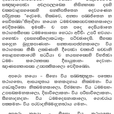
සඤ‍්ඤාපෙත්‍වා
අචලපල‍්ලඞ‍්කෙ
නිසින‍්නස‍්ස
දසහි
චක‍්කවාළසහස‍්සෙහි
සන‍්නිපතිතෙන
දෙවගණෙන
පරිවුතස‍්ස
“
ද‍්වෙමෙ
,
භික‍්ඛවෙ
,
අන‍්තා
පබ‍්බජිතෙන
න
සෙවිතබ‍්බා
”
තිආදිනා
නයෙන
ධම‍්මචක‍්කප‍්පවත‍්තනකාලො
වෙදිතබ‍්බො
.
ඉමස‍්මිං
ච
පන
පදෙ
දෙසියමානෙ
තථාගතසීහස‍්ස
ධම‍්මඝොසො
හෙට‍්ඨා
අවීචිං
උපරි
භවග‍්ගං
ගහෙත්‍වා
දසසහස‍්සිලොකධාතුං
පටිච‍්ඡාදෙසි
.
සීහස‍්ස
සද‍්දෙන
ඛුද‍්දකපාණානං
සන‍්තාසාපජ‍්ජනකාලො
විය
තථාගතස‍්ස
තීණි
ලක‍්ඛණානි
දීපෙත්‍වා
චත‍්තාරි
සච‍්චානි
සොළසහාකාරෙහි
සට‍්ඨියා
ච
නයසහස‍්සෙහි
විභජිත්‍වා
ධම‍්මං
කථෙන‍්තස‍්ස
දීඝායුකානං
දෙවානං
ඤාණසන‍්තාසස‍්ස
උප‍්පත‍්තිකාලො
වෙදිතබ‍්බො
.
අපරො
නයො
–
සීහො
විය
සබ‍්බඤ‍්ඤුතං
පත‍්තො
තථාගතො
,
ආසයභූතාය
කනකගුහාය
නික‍්ඛමනං
විය
ගන්‍ධකුටිතො
නික‍්ඛමනකාලො
,
විජම‍්භනං
විය
ධම‍්මසභං
උපසඞ‍්කමනකාලො
,
දිසාවිලොකනං
විය
පරිසාවිලොකනං
,
සීහනාදනදනං
විය
ධම‍්මදෙසනාකාලො
,
ගොචරාය
පක‍්කමනං
විය
පරවාදනිම‍්මද‍්දනත්‍ථාය
ගමනං
.
අපරො
නයො
–
සීහො
විය
තථාගතො
,