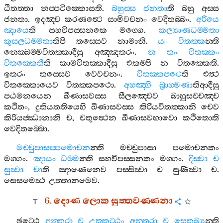
ඨිතත‍්තා
නප‍්පටික‍්කොසති
.
බහුස‍්ස
ජනතා
ති
බහු
අස‍්ස
ජනතා
.
ඉදඤ‍්ච
කරණත්‍ථෙ
සාමිවචනං
වෙදිතබ‍්බං
.
අරියෙ
ඤායෙ
ති
සහවිපස‍්සනකෙ
මග‍්ගෙ
.
කල්‍යාණධම‍්මතා
කුසලධම‍්මතා
තිපි
තස‍්සෙව
නාමානි
.
යං
විතක‍්ක
න‍්ති
නෙක‍්ඛම‍්මවිතක‍්කාදීසු
අඤ‍්ඤතරං
.
න
තං
විතක‍්කං
විතක‍්කෙතී
ති
කාමවිතක‍්කාදීසු
එකම‍්පි
න
විතක‍්කෙති
.
ඉතරං
තස‍්සෙව
වෙවචනං
.
විතක‍්කපථෙ
ති
එත්‍ථ
විතක‍්කොයෙව
විතක‍්කපථො
.
අහඤ‍්හි
බ්‍රාහ‍්මණා
තිආදීසු
පඨමනයෙන
ඛීණාසවස‍්ස
සීලඤ‍්චෙව
බාහුසච‍්චඤ‍්ච
කථිතං
,
දුතියතතියෙහි
ඛීණාසවස‍්ස
කිරියවිතක‍්කානි
චෙව
කිරියජ‍්ඣානානි
ච
,
චතුත්‍ථෙන
ඛීණාසවභාවො
කථිතොති
වෙදිතබ‍්බො
.
මච‍්චුපාසප‍්පමොචන
න‍්ති
මච‍්චුපාසා
පමොචනකං
මග‍්ගං
.
ඤායං
ධම‍්ම
න‍්ති
සහවිපස‍්සනකං
මග‍්ගං
.
දිස‍්වා
ච
සුත්‍වා
චා
ති
ඤාණෙනෙව
පස‍්සිත්‍වා
ච
සුණිත්‍වා
ච
.
සෙසමෙත්‍ථ
උත‍්තානමෙව
.
6.
දොණ
ලොක
සුත‍්තවණ‍්ණනා
ඡට‍්ඨෙ
අන‍්තරා
ච
උක‍්කට‍්ඨං
අන‍්තරා
ච
සෙතබ්‍ය
න‍්ති