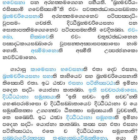
භවෙසනා
පන
අරහත‍්තමග‍්ගෙන
පහීයති
. “
බ්‍රහ‍්මචරියං
එසිස‍්සාමි
ගවෙසිස‍්සාමී
”
ති
එවං
පවත‍්තජ‍්ඣාසයසඞ‍්ඛාතා
බ්‍රහ‍්මචරියෙසනා
පි
අරහත‍්තමග‍්ගෙනෙව
පටිප‍්පස‍්සද‍්ධිං
වූපසමං
ගච‍්ඡති
.
දිට‍්ඨිබ්‍රහ‍්මචරියෙසනා
පන
සොතාපත‍්තිමග‍්ගෙනෙව
පටිප‍්පසම‍්භතීති
වෙදිතබ‍්බා
.
එවං
ඛො
,
භික‍්ඛවෙ
ති
එවං
චතුත්‍ථජ‍්ඣානෙන
පස‍්සද‍්ධකායසඞ‍්ඛාරො
වූපසන‍්තඅස‍්සාසපස‍්සාසො
නාම
හොති
.
අස‍්මිමානො
ති
අස‍්මීති
උප‍්පජ‍්ජනකො
නවවිධමානො
.
ගාථාසු
කාමෙසනා
භවෙසනා
ති
එතා
ද‍්වෙ
එසනා
,
බ්‍රහ‍්මචරියෙසනා
සහා
ති
තාහියෙව
සහ
බ්‍රහ‍්මචරියෙසනාති
තිස‍්සොපි
එතා
.
ඉධ
ඨත්‍වා
එසනා
පටිනිස‍්සට‍්ඨා
ති
ඉමිනා
පදෙන
සද‍්ධිං
යොජනා
කාතබ‍්බා
.
ඉති
සච‍්චපරාමාසො
,
දිට‍්ඨිට‍්ඨානා
සමුස‍්සයා
ති
“
ඉති
සච‍්චං
ඉති
සච‍්ච
”
න‍්ති
ගහණපරාමාසො
ච
දිට‍්ඨිසඞ‍්ඛාතායෙව
දිට‍්ඨිට‍්ඨානා
ච
යෙ
සමුස‍්සිතත‍්තා
උග‍්ගන‍්ත්‍වා
ඨිතත‍්තා
සමුස‍්සයාති
වුච‍්චන‍්ති
,
තෙ
සබ‍්බෙපි
.
ඉධ
ඨත්‍වා
දිට‍්ඨිට‍්ඨානා
සමූහතා
ති
ඉමිනා
පදෙන
සද‍්ධිං
යොජනා
කාතබ‍්බා
.
කස‍්ස
පන
එතා
එසනා
පටිනිස‍්සට‍්ඨා
,
එතෙ
ච
දිට‍්ඨිට‍්ඨානා
සමූහතාති
?
සබ‍්බරාගවිරත‍්තස‍්ස
තණ‍්හාක‍්ඛයවිමුත‍්තිනො
.
යො
හි