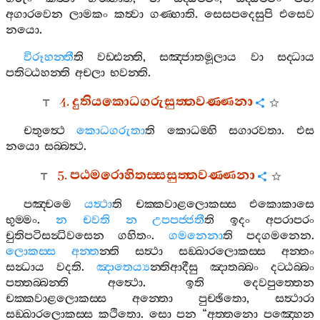
අගාරවෙන
ලාමකං
කත්‍වා
ගණ‍්හාති
.
සෙසපදෙසුපි
එසෙව
නයො
.
විරූහන‍්තී
ති
වඩ‍්ඪන‍්ති
,
සඤ‍්ජාතමූලාය
වා
සද‍්ධාය
පතිට‍්ඨහන‍්ති
අචලා
භවන‍්ති
.
4.
දුතියකොධගරුසුත‍්තවණ‍්ණනා
චතුත්‍ථෙ
කොධගරුතා
ති
කොධම‍්හි
සගාරවතා
.
එස
නයො
සබ‍්බත්‍ථ
.
5.
පඨමරොහිතස‍්සසුත‍්තවණ‍්ණනා
පඤ‍්චමෙ
යත්‍ථා
ති
චක‍්කවාළලොකස‍්ස
එකොකාසෙ
භුම‍්මං
.
න
චවති
න
උපපජ‍්ජතී
ති
ඉදං
අපරාපරං
චුතිපටිසන්‍ධිවසෙන
ගහිතං
.
ගමනෙනා
ති
පදගමනෙන
.
ලොකස‍්ස
අන‍්ත
න‍්ති
සත්‍ථා
සඞ‍්ඛාරලොකස‍්ස
අන‍්තං
සන්‍ධාය
වදති
.
ඤාතෙය්‍ය
න‍්තිආදීසු
ඤාතබ‍්බං
දට‍්ඨබ‍්බං
පත‍්තබ‍්බන‍්ති
අත්‍ථො
.
ඉති
දෙවපුත‍්තෙන
චක‍්කවාළලොකස‍්ස
අන‍්තො
පුච‍්ඡිතො
,
සත්‍ථාරා
සඞ‍්ඛාරලොකස‍්ස
කථිතො
.
සො
පන
“
අත‍්තනො
පඤ‍්හෙන