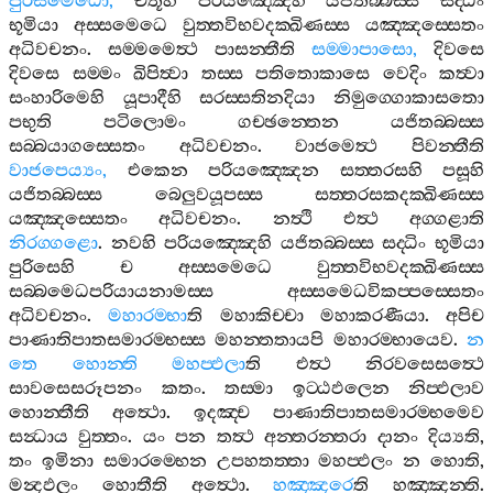
පුරිසමෙධො
,
චතූහි
පරියඤ‍්ඤෙහි
යජිතබ‍්බස‍්ස
සද‍්ධිං
භූමියා
අස‍්සමෙධෙ
වුත‍්තවිභවදක‍්ඛිණස‍්ස
යඤ‍්ඤස‍්සෙතං
අධිවචනං
.
සම‍්මමෙත්‍ථ
පාසන‍්තීති
සම‍්මාපාසො
,
දිවසෙ
දිවසෙ
සම‍්මං
ඛිපිත්‍වා
තස‍්ස
පතිතොකාසෙ
වෙදිං
කත්‍වා
සංහාරිමෙහි
යූපාදීහි
සරස‍්සතිනදියා
නිමුග‍්ගොකාසතො
පභුති
පටිලොමං
ගච‍්ඡන‍්තෙන
යජිතබ‍්බස‍්ස
සබ‍්බයාගස‍්සෙතං
අධිවචනං
.
වාජමෙත්‍ථ
පිවන‍්තීති
වාජපෙය්‍යං
,
එකෙන
පරියඤ‍්ඤෙන
සත‍්තරසහි
පසූහි
යජිතබ‍්බස‍්ස
බෙලුවයූපස‍්ස
සත‍්තරසකදක‍්ඛිණස‍්ස
යඤ‍්ඤස‍්සෙතං
අධිවචනං
.
නත්‍ථි
එත්‍ථ
අග‍්ගළාති
නිරග‍්ගළො
.
නවහි
පරියඤ‍්ඤෙහි
යජිතබ‍්බස‍්ස
සද‍්ධිං
භූමියා
පුරිසෙහි
ච
අස‍්සමෙධෙ
වුත‍්තවිභවදක‍්ඛිණස‍්ස
සබ‍්බමෙධපරියායනාමස‍්ස
අස‍්සමෙධවිකප‍්පස‍්සෙතං
අධිවචනං
.
මහාරම‍්භා
ති
මහාකිච‍්චා
මහාකරණීයා
.
අපිච
පාණාතිපාතසමාරම‍්භස‍්ස
මහන‍්තතායපි
මහාරම‍්භායෙව
.
න
තෙ
හොන‍්ති
මහප‍්ඵලා
ති
එත්‍ථ
නිරවසෙසත්‍ථෙ
සාවසෙසරූපනං
කතං
.
තස‍්මා
ඉට‍්ඨඵලෙන
නිප‍්ඵලාව
හොන‍්තීති
අත්‍ථො
.
ඉදඤ‍්ච
පාණාතිපාතසමාරම‍්භමෙව
සන්‍ධාය
වුත‍්තං
.
යං
පන
තත්‍ථ
අන‍්තරන‍්තරා
දානං
දිය්‍යති
,
තං
ඉමිනා
සමාරම‍්භෙන
උපහතත‍්තා
මහප‍්ඵලං
න
හොති
,
මන්‍දඵලං
හොතීති
අත්‍ථො
.
හඤ‍්ඤරෙ
ති
හඤ‍්ඤන‍්ති
.