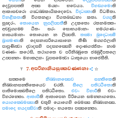
යෙනා
ති
යෙන
ආසවෙන
.
දෙවූපපත්‍යස‍්සා
ති
දෙවූපපත‍්ති
අස‍්ස
මය‍්හං
භවෙය්‍ය
.
විහඞ‍්ගමො
ති
ආකාසචරො
ගන්‍ධබ‍්බකායිකදෙවො
.
විද‍්ධස‍්තා
ති
විධමිතා
.
විනළීකතා
ති
විගතනළා
විගතබන්‍ධනා
කතා
.
වග‍්ගූ
ති
සුන්‍දරං
.
තොයෙන
නුපලිප‍්පතී
ති
උදකතො
රතනමත‍්තං
අච‍්චුග‍්ගම‍්ම
ඨිතං
සරං
සොභයමානං
භමරගණං
හාසයමානං
තොයෙන
න
ලිප‍්පති
.
තස‍්මා
බුද‍්ධොස‍්මි
බ්‍රාහ‍්මණා
ති
දෙසනාපරියොසානෙ
තීණි
මග‍්ගඵලානි
පාපුණිත්‍වා
ද‍්වාදසහි
පදසහස‍්සෙහි
දොණගජ‍්ජිතං
නාම
වණ‍්ණං
කථෙසි
,
තථාගතෙ
ච
පරිනිබ‍්බුතෙ
ජම‍්බුදීපතලෙ
උප‍්පන‍්නං
මහාකලහං
වූපසමෙත්‍වා
ධාතුයො
භාජෙසීති
.
7.
අපරිහානියසුත‍්තවණ‍්ණනා
සත‍්තමෙ
නිබ‍්බානස‍්සෙව
සන‍්තිකෙ
ති
නිබ‍්බානසන‍්තිකෙයෙව
චරති
.
සීලෙ
පතිට‍්ඨිතො
ති
පාතිමොක‍්ඛසීලෙ
පතිට‍්ඨිතො
.
එවං
විහාරී
ති
එවං
විහරන‍්තො
.
ආතාපී
ති
ආතාපෙන
වීරියෙන
සමන‍්නාගතො
.
යොගක‍්ඛෙමස‍්සා
ති
චතූහි
යොගෙහි
ඛෙමස‍්ස
නිබ‍්බානස‍්ස
.
පමාදෙ
භයදස‍්සිවා
ති
පමාදං
භයතො
පස‍්සන‍්තො
.