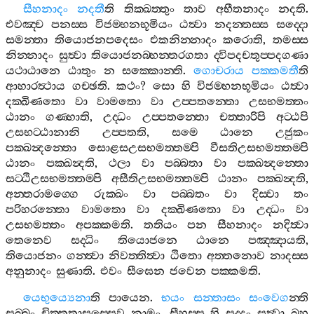
සීහනාදං
නදතී
ති
තික‍්ඛත‍්තුං
තාව
අභීතනාදං
නදති
.
එවඤ‍්ච
පනස‍්ස
විජම‍්භනභූමියං
ඨත්‍වා
නදන‍්තස‍්ස
සද‍්දො
සමන‍්තා
තියොජනපදෙසං
එකනින‍්නාදං
කරොති
,
තමස‍්ස
නින‍්නාදං
සුත්‍වා
තියොජනබ‍්භන‍්තරගතා
ද‍්විපදචතුප‍්පදගණා
යථාඨානෙ
ඨාතුං
න
සක‍්කොන‍්ති
.
ගොචරාය
පක‍්කමතී
ති
ආහාරත්‍ථාය
ගච‍්ඡති
.
කථං
?
සො
හි
විජම‍්භනභූමියං
ඨත්‍වා
දක‍්ඛිණතො
වා
වාමතො
වා
උප‍්පතන‍්තො
උසභමත‍්තං
ඨානං
ගණ‍්හාති
,
උද‍්ධං
උප‍්පතන‍්තො
චත‍්තාරිපි
අට‍්ඨපි
උසභට‍්ඨානානි
උප‍්පතති
,
සමෙ
ඨානෙ
උජුකං
පක‍්ඛන්‍දන‍්තො
සොළසඋසභමත‍්තම‍්පි
වීසතිඋසභමත‍්තම‍්පි
ඨානං
පක‍්ඛන්‍දති
,
ථලා
වා
පබ‍්බතා
වා
පක‍්ඛන්‍දන‍්තො
සට‍්ඨිඋසභමත‍්තම‍්පි
අසීතිඋසභමත‍්තම‍්පි
ඨානං
පක‍්ඛන්‍දති
,
අන‍්තරාමග‍්ගෙ
රුක‍්ඛං
වා
පබ‍්බතං
වා
දිස‍්වා
තං
පරිහරන‍්තො
වාමතො
වා
දක‍්ඛිණතො
වා
උද‍්ධං
වා
උසභමත‍්තං
අපක‍්කමති
.
තතියං
පන
සීහනාදං
නදිත්‍වා
තෙනෙව
සද‍්ධිං
තියොජනෙ
ඨානෙ
පඤ‍්ඤායති
,
තියොජනං
ගන‍්ත්‍වා
නිවත‍්තිත්‍වා
ඨිතො
අත‍්තනොව
නාදස‍්ස
අනුනාදං
සුණාති
.
එවං
සීඝෙන
ජවෙන
පක‍්කමති
.
යෙභුය්‍යෙනා
ති
පායෙන
.
භයං
සන‍්තාසං
සංවෙග
න‍්ති
සබ‍්බං
චිත‍්තුත්‍රාසස‍්සෙව
නාමං
.
සීහස‍්ස
හි
සද‍්දං
සුත්‍වා
බහූ