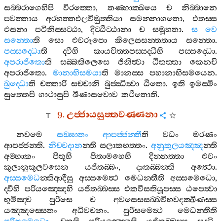
සබ‍්බරාගෙහිපි
විරත‍්තො
,
තණ‍්හාක‍්ඛයෙ
ච
නිබ‍්බානෙ
පවත‍්තාය
අරහත‍්තඵලවිමුත‍්තියා
සමන‍්නාගතො
,
එතස‍්ස
එසනා
පටිනිස‍්සට‍්ඨා
,
දිට‍්ඨිට‍්ඨානා
ච
සමූහතා
.
ස
වෙ
සන‍්තො
ති
සො
එවරූපො
කිලෙසසන‍්තතාය
සන‍්තො
.
පස‍්සද‍්ධො
ති
ද‍්වීහි
කායචිත‍්තපස‍්සද‍්ධීහි
පස‍්සද‍්ධො
.
අපරාජිතො
ති
සබ‍්බකිලෙසෙ
ජිනිත්‍වා
ඨිතත‍්තා
කෙනචි
අපරාජිතො
.
මානාභිසමයා
ති
මානස‍්ස
පහානාභිසමයෙන
.
බුද‍්ධො
ති
චත‍්තාරි
සච‍්චානි
බුජ‍්ඣිත්‍වා
ඨිතො
.
ඉති
ඉමස‍්මිං
සුත‍්තෙපි
ගාථාසුපි
ඛීණාසවොව
කථිතොති
.
9.
උජ‍්ජායසුත‍්තවණ‍්ණනා
නවමෙ
සඞ‍්ඝාතං
ආපජ‍්ජන‍්තී
ති
වධං
මරණං
ආපජ‍්ජන‍්ති
.
නිච‍්චදාන
න‍්ති
සලාකභත‍්තං
.
අනුකුලයඤ‍්ඤ
න‍්ති
අම‍්හාකං
පිතූහි
පිතාමහෙහි
දින‍්නත‍්තා
එවං
කුලානුකුලවසෙන
යජිතබ‍්බං
,
දාතබ‍්බන‍්ති
අත්‍ථො
.
අස‍්සමෙධ
න‍්තිආදීසු
අස‍්සමෙත්‍ථ
මෙධන‍්තීති
අස‍්සමෙධො
,
ද‍්වීහි
පරියඤ‍්ඤෙහි
යජිතබ‍්බස‍්ස
එකවීසතියූපස‍්ස
ඨපෙත්‍වා
භූමිඤ‍්ච
පුරිසෙ
ච
අවසෙසසබ‍්බවිභවදක‍්ඛිණස‍්ස
යඤ‍්ඤස‍්සෙතං
අධිවචනං
.
පුරිසමෙත්‍ථ
මෙධන‍්තීති