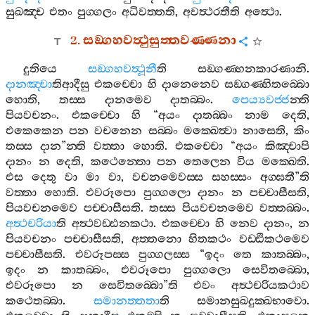
සුඛඤ‍්ච
එතං
පුග‍්ගලං
අධිවත‍්තති
,
අවත්‍ථරතීති
අත්‍ථො
.
2.
සඞ‍්ගහවත්‍ථුසුත‍්තවණ‍්ණනා
දුතියෙ
සඞ‍්ගහවත්‍ථූනී
ති
සඞ‍්ගණ‍්හනකාරණානි
.
දානඤ‍්චා
තිආදීසු
එකච‍්චො
හි
දානෙනෙව
සඞ‍්ගණ‍්හිතබ‍්බො
හොති
,
තස‍්ස
දානමෙව
දාතබ‍්බං
.
පෙය්‍යවජ‍්ජ
න‍්ති
පියවචනං
.
එකච‍්චො
හි
“
අයං
දාතබ‍්බං
නාම
දෙති
,
එකෙකෙන
පන
වචනෙන
සබ‍්බං
මක‍්ඛෙත්‍වා
නාසෙති
,
කිං
තස‍්ස
දාන
”
න‍්ති
වත‍්තා
හොති
.
එකච‍්චො
“
අයං
කිඤ‍්චාපි
දානං
න
දෙති
,
කථෙන‍්තො
පන
තෙලෙන
විය
මක‍්ඛෙති
.
එස
දෙතු
වා
මා
වා
,
වචනමෙවස‍්ස
සහස‍්සං
අග‍්ඝතී
”
ති
වත‍්තා
හොති
.
එවරූපො
පුග‍්ගලො
දානං
න
පච‍්චාසීසති
,
පියවචනමෙව
පච‍්චාසීසති
.
තස‍්ස
පියවචනමෙව
වත‍්තබ‍්බං
.
අත්‍ථචරියා
ති
අත්‍ථවඩ‍්ඪනකථා
.
එකච‍්චො
හි
නෙව
දානං
,
න
පියවචනං
පච‍්චාසීසති
,
අත‍්තනො
හිතකථං
වඩ‍්ඪිකථමෙව
පච‍්චාසීසති
.
එවරූපස‍්ස
පුග‍්ගලස‍්ස
“
ඉදං
තෙ
කාතබ‍්බං
,
ඉදං
න
කාතබ‍්බං
,
එවරූපො
පුග‍්ගලො
සෙවිතබ‍්බො
,
එවරූපො
න
සෙවිතබ‍්බො
”
ති
එවං
අත්‍ථචරියකථාව
කථෙතබ‍්බා
.
සමානත‍්තතා
ති
සමානසුඛදුක‍්ඛභාවො
.