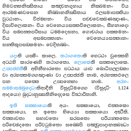
හිමවන‍්තනිස‍්සිතාය
කඤ‍්චනගුහාය
නික‍්ඛමනං
විය
ආරම‍්මණවසෙන
නිබ‍්බානනිස‍්සිතාය
ඵලසමාපත‍්තියා
වුට‍්ඨානං
,
විජම‍්භනං
විය
පච‍්චවෙක‍්ඛණඤාණං
,
දිසාවිලොකනං
විය
වෙනෙය්‍යසත‍්තවිලොකනං
,
සීහනාදො
විය
සම‍්පත‍්තපරිසාය
ධම‍්මදෙසනා
,
ගොචරාය
පක‍්කමනං
විය
අසම‍්පත‍්තානං
වෙනෙය්‍යසත‍්තානං
සන‍්තිකූපසඞ‍්කමනං
වෙදිතබ‍්බං
.
යදා
ති
යස‍්මිං
කාලෙ
.
තථාගතො
ති
හෙට‍්ඨා
වුත‍්තෙහි
අට‍්ඨහි
කාරණෙහි
තථාගතො
.
ලොකෙ
ති
සත‍්තලොකෙ
.
උප‍්පජ‍්ජතී
ති
අභිනීහාරතො
පට‍්ඨාය
යාව
බොධිපල‍්ලඞ‍්කා
වා
අරහත‍්තමග‍්ගඤාණා
වා
උප‍්පජ‍්ජති
නාම
,
අරහත‍්තඵලෙ
පන
පත‍්තෙ
උප‍්පන‍්නො
නාම
.
අරහං
සම‍්මාසම‍්බුද‍්ධො
තිආදීනි
විසුද‍්ධිමග‍්ගෙ
(
විසුද‍්ධි
· 1.124
ආදයො
)
බුද‍්ධානුස‍්සතිනිද‍්දෙසෙ
විත්‍ථාරිතානි
.
ඉති
සක‍්කායො
ති
අයං
සක‍්කායො
,
එත‍්තකො
සක‍්කායො
,
න
ඉතො
භිය්‍යො
සක‍්කායො
අත්‍ථීති
.
එත‍්තාවතා
සභාවතො
සරසතො
පරියන‍්තතො
පරිච‍්ඡෙදතො
පරිවටුමතො
සබ‍්බෙපි
පඤ‍්චුපාදානක‍්ඛන්‍ධා