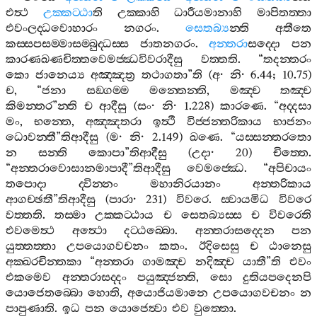
එත්‍ථ
උක‍්කට‍්ඨා
ති
උක‍්කාහි
ධාරීයමානාහි
මාපිතත‍්තා
එවංලද‍්ධවොහාරං
නගරං
.
සෙතබ්‍ය
න‍්ති
අතීතෙ
කස‍්සපසම‍්මාසම‍්බුද‍්ධස‍්ස
ජාතනගරං
.
අන‍්තරා
සද‍්දො
පන
කාරණඛණචිත‍්තවෙමජ‍්ඣවිවරාදීසු
වත‍්තති
. “
තදන‍්තරං
කො
ජානෙය්‍ය
අඤ‍්ඤත්‍ර
තථාගතා
”
ති
(
අ
·
නි
· 6.44; 10.75)
ච
, “
ජනා
සඞ‍්ගම‍්ම
මන‍්තෙන‍්ති
,
මඤ‍්ච
තඤ‍්ච
කිමන‍්තර
”
න‍්ති
ච
ආදීසු
(
සං
·
නි
· 1.228)
කාරණෙ
. “
අද‍්දසා
මං
,
භන‍්තෙ
,
අඤ‍්ඤතරා
ඉත්‍ථී
විජ‍්ජන‍්තරිකාය
භාජනං
ධොවන‍්තී
”
තිආදීසු
(
ම
·
නි
· 2.149)
ඛණෙ
. “
යස‍්සන‍්තරතො
න
සන‍්ති
කොපා
”
තිආදීසු
(
උදා
· 20)
චිත‍්තෙ
.
“
අන‍්තරාවොසානමාපාදී
”
තිආදීසු
වෙමජ‍්ඣෙ
. “
අපිචායං
තපොදා
ද‍්වින‍්නං
මහානිරයානං
අන‍්තරිකාය
ආගච‍්ඡතී
”
තිආදීසු
(
පාරා
· 231)
විවරෙ
.
ස‍්වායමිධ
විවරෙ
වත‍්තති
.
තස‍්මා
උක‍්කට‍්ඨාය
ච
සෙතබ්‍යස‍්ස
ච
විවරෙති
එවමෙත්‍ථ
අත්‍ථො
දට‍්ඨබ‍්බො
.
අන‍්තරාසද‍්දෙන
පන
යුත‍්තත‍්තා
උපයොගවචනං
කතං
.
ඊදිසෙසු
ච
ඨානෙසු
අක‍්ඛරචින‍්තකා
“
අන‍්තරා
ගාමඤ‍්ච
නදිඤ‍්ච
යාතී
”
ති
එවං
එකමෙව
අන‍්තරාසද‍්දං
පයුඤ‍්ජන‍්ති
,
සො
දුතියපදෙනපි
යොජෙතබ‍්බො
හොති
,
අයොජියමානෙ
උපයොගවචනං
න
පාපුණාති
.
ඉධ
පන
යොජෙත්‍වා
එව
වුත‍්තො
.