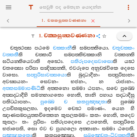
1. චක‍්කසුත‍්තවණ‍්ණනා
1.
චක‍්කසුත‍්තවණ‍්ණනා
චතුත්‍ථස‍්ස
පඨමෙ
චක‍්කානී
ති
සම‍්පත‍්තියො
.
චතුචක‍්කං
වත‍්තතී
ති
චත‍්තාරි
සම‍්පත‍්තිචක‍්කානි
වත‍්තන‍්ති
ඝටියන‍්තියෙවාති
අත්‍ථො
.
පතිරූපදෙසවාසො
ති
යත්‍ථ
චතස‍්සො
පරිසා
සන්‍දිස‍්සන‍්ති
,
එවරූපෙ
අනුච‍්ඡවිකෙ
දෙසෙ
වාසො
.
සප‍්පුරිසාවස‍්සයො
ති
බුද‍්ධාදීනං
සප‍්පුරිසානං
අවස‍්සයනං
සෙවනං
භජනං
,
න
රාජානං
.
අත‍්තසම‍්මාපණිධී
ති
අත‍්තනො
සම‍්මා
ඨපනං
,
සචෙ
පුබ‍්බෙ
අස‍්සද‍්ධාදීහි
සමන‍්නාගතො
හොති
,
තානි
පහාය
සද‍්ධාදීසු
පතිට‍්ඨාපනං
.
පුබ‍්බෙ
ච
කතපුඤ‍්ඤතා
ති
පුබ‍්බෙ
උපචිතකුසලතා
.
ඉදමෙව
චෙත්‍ථ
පමාණං
.
යෙන
හි
ඤාණසම‍්පයුත‍්තචිත‍්තෙන
කුසලකම‍්මං
කතං
හොති
,
තදෙව
කුසලං
තං
පුරිසං
පතිරූපදෙසෙ
උපනෙති
,
සප‍්පුරිසෙ
භජාපෙති
,
සො
එව
ච
පුග‍්ගලො
අත‍්තානං
සම‍්මා
ඨපෙති
.
පුඤ‍්ඤකතො
ති
කතපුඤ‍්ඤො
.
සුඛඤ‍්චෙතංධිවත‍්තතී
ති