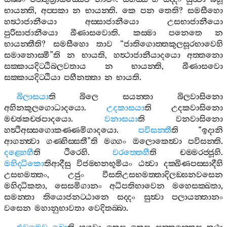
භායන‍්ති
,
අප‍්පකා
න
භායන‍්ති
.
කෙ
පන
තෙති
?
සමසීහො
හත්‍ථාජානීයො
අස‍්සාජානීයො
උසභාජානීයො
පුරිසාජානීයො
ඛීණාසවොති
.
කස‍්මා
පනෙතෙ
න
භායන‍්තීති
?
සමසීහො
තාව
“
ජාතිගොත‍්තකුලසූරභාවෙහි
සමානොස‍්මී
”
ති
න
භායති
,
හත්‍ථාජානීයාදයො
අත‍්තනො
සක‍්කායදිට‍්ඨිබලවතාය
න
භායන‍්ති
,
ඛීණාසවො
සක‍්කායදිට‍්ඨියා
පහීනත‍්තා
න
භායති
.
බිලාසයා
ති
බිලෙ
සයන‍්තා
බිලවාසිනො
අහිනකුලගොධාදයො
.
උදකාසයා
ති
උදකවාසිනො
මච‍්ඡකච‍්ඡපාදයො
.
වනාසයා
ති
වනවාසිනො
හත්‍ථිඅස‍්සගොකණ‍්ණමිගාදයො
.
පවිසන‍්තී
ති
“
ඉදානි
ආගන‍්ත්‍වා
ගණ‍්හිස‍්සතී
”
ති
මග‍්ගං
ඔලොකෙත්‍වා
පවිසන‍්ති
.
දළ‍්හෙහී
ති
ථිරෙහි
.
වරත‍්තෙහී
ති
චම‍්මරජ‍්ජූහි
.
මහිද‍්ධිකො
තිආදීසු
විජම‍්භනභූමියං
ඨත්‍වා
දක‍්ඛිණපස‍්සාදීහි
උසභමත‍්තං
,
උජුං
වීසතිඋසභමත‍්තාදිලඞ‍්ඝනවසෙන
මහිද‍්ධිකතා
,
සෙසමිගානං
අධිපතිභාවෙන
මහෙසක‍්ඛතා
,
සමන‍්තා
තියොජනට‍්ඨානෙ
සද‍්දං
සුත්‍වා
පලායන‍්තානං
වසෙන
මහානුභාවතා
වෙදිතබ‍්බා
.