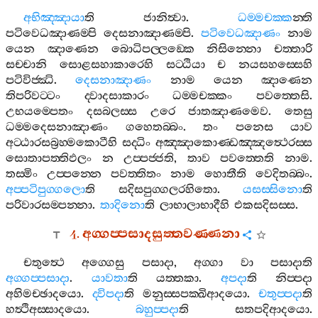
අභිඤ‍්ඤායා
ති
ජානිත්‍වා
.
ධම‍්මචක‍්ක
න‍්ති
පටිවෙධඤාණම‍්පි
දෙසනාඤාණම‍්පි
.
පටිවෙධඤාණං
නාම
යෙන
ඤාණෙන
බොධිපල‍්ලඞ‍්කෙ
නිසින‍්නො
චත‍්තාරි
සච‍්චානි
සොළසහාකාරෙහි
සට‍්ඨියා
ච
නයසහස‍්සෙහි
පටිවිජ‍්ඣි
.
දෙසනාඤාණං
නාම
යෙන
ඤාණෙන
තිපරිවට‍්ටං
ද‍්වාදසාකාරං
ධම‍්මචක‍්කං
පවත‍්තෙසි
.
උභයම‍්පෙතං
දසබලස‍්ස
උරෙ
ජාතඤාණමෙව
.
තෙසු
ධම‍්මදෙසනාඤාණං
ගහෙතබ‍්බං
.
තං
පනෙස
යාව
අට‍්ඨාරසබ්‍රහ‍්මකොටීහි
සද‍්ධිං
අඤ‍්ඤාකොණ‍්ඩඤ‍්ඤත්‍ථෙරස‍්ස
සොතාපත‍්තිඵලං
න
උප‍්පජ‍්ජති
,
තාව
පවත‍්තෙති
නාම
.
තස‍්මිං
උප‍්පන‍්නෙ
පවත‍්තිතං
නාම
හොතීති
වෙදිතබ‍්බං
.
අප‍්පටිපුග‍්ගලො
ති
සදිසපුග‍්ගලරහිතො
.
යසස‍්සිනො
ති
පරිවාරසම‍්පන‍්නා
.
තාදිනො
ති
ලාභාලාභාදීහි
එකසදිසස‍්ස
.
4.
අග‍්ගප‍්පසාදසුත‍්තවණ‍්ණනා
චතුත්‍ථෙ
අග‍්ගෙසු
පසාදා
,
අග‍්ගා
වා
පසාදාති
අග‍්ගප‍්පසාදා
.
යාවතා
ති
යත‍්තකා
.
අපදා
ති
නිප‍්පදා
අහිමච‍්ඡාදයො
.
ද‍්විපදා
ති
මනුස‍්සපක‍්ඛිආදයො
.
චතුප‍්පදා
ති
හත්‍ථිඅස‍්සාදයො
.
බහුප‍්පදා
ති
සතපදිආදයො
.