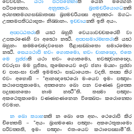
වෙවචනං
.
යථා
පටිපන‍්නො
ති
යෙන
මග‍්ගෙන
පටිපන‍්නො
.
අනුත‍්තරං
බ්‍රහ‍්මචරියොගධ
න‍්ති
අරහත‍්තමග‍්ගසඞ‍්ඛාතස‍්ස
බ්‍රහ‍්මචරියස‍්ස
අනුත‍්තරං
ඔගධං
උත‍්තමපතිට‍්ඨාභූතං
නිබ‍්බානං
.
ඉච‍්චාය
න‍්ති
ඉති
අයං
.
අප‍්පට‍්ඨතරා
ති
යත්‍ථ
බහූහි
වෙය්‍යාවච‍්චකරෙහි
වා
උපකරණෙහි
වා
අත්‍ථො
නත්‍ථි
.
අප‍්පසමාරම‍්භතරා
ති
යත්‍ථ
බහූනං
කම‍්මච‍්ඡෙදවසෙන
පීළාසඞ‍්ඛාතො
සමාරම‍්භො
නත්‍ථි
.
සෙය්‍යථාපි
භවං
ගොතමො
,
භවං
චානන්‍දො
,
එතෙ
මෙ
පුජ‍්ජා
ති
යථා
භවං
ගොතමො
,
භවඤ‍්චානන්‍දො
,
එවරූපා
මම
පූජිතා
,
තුම‍්හෙයෙව
ද‍්වෙ
ජනා
මය‍්හං
පුජ‍්ජා
ච
පාසංසා
චාති
ඉමමත්‍ථං
සන්‍ධායෙතං
වදති
.
තස‍්ස
කිර
එවං
අහොසි
– “
ආනන්‍දත්‍ථෙරො
මංයෙව
ඉමං
පඤ‍්හං
කථාපෙතුකාමො
,
අත‍්තනො
ඛො
පන
වණ‍්ණෙ
වුත‍්තෙ
පදුස‍්සනකො
නාම
නත්‍ථී
”
ති
.
තස‍්මා
පඤ‍්හං
අකථෙතුකාමො
වණ‍්ණභණනෙන
වික‍්ඛෙපං
කරොන‍්තො
එවමාහ
.
න
ඛො
ත්‍යාහ
න‍්ති
න
ඛො
තෙ
අහං
.
ථෙරොපි
කිර
චින‍්තෙසි
– “
අයං
බ්‍රාහ‍්මණො
පඤ‍්හං
අකථෙතුකාමො
පරිවත‍්තති
,
ඉමං
පඤ‍්හං
එතංයෙව
කථාපෙස‍්සාමී
”
ති
.