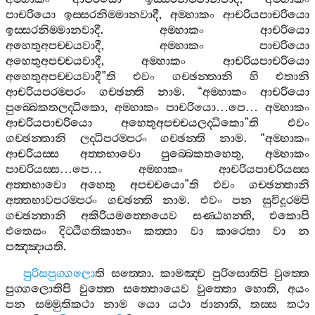
පාචරියො
ඉස‍්සරනිම‍්මානවාදී
,
අම‍්හාකං
ආචරියපාචරියො
ඉස‍්සරනිම‍්මානවාදී
.
අම‍්හාකං
ආචරියො
අහෙතුඅපච‍්චයවාදී
,
අම‍්හාකං
පාචරියො
අහෙතුඅපච‍්චයවාදී
,
අම‍්හාකං
ආචරියපාචරියො
අහෙතුඅපච‍්චයවාදී
”
ති
එවං
ගච‍්ඡන‍්තානි
හි
එතානි
ආචරියපරම‍්පරං
ගච‍්ඡන‍්ති
නාම
. “
අම‍්හාකං
ආචරියො
පුබ‍්බෙකතලද‍්ධිකො
,
අම‍්හාකං
පාචරියො
…
පෙ
…
අම‍්හාකං
ආචරියපාචරියො
අහෙතුඅපච‍්චයලද‍්ධිකො
”
ති
එවං
ගච‍්ඡන‍්තානි
ලද‍්ධිපරම‍්පරං
ගච‍්ඡන‍්ති
නාම
. “
අම‍්හාකං
ආචරියස‍්ස
අත‍්තභාවො
පුබ‍්බෙකතහෙතු
,
අම‍්හාකං
පාචරියස‍්ස
…
පෙ
…
අම‍්හාකං
ආචරියපාචරියස‍්ස
අත‍්තභාවො
අහෙතු
අපච‍්චයො
”
ති
එවං
ගච‍්ඡන‍්තානි
අත‍්තභාවපරම‍්පරං
ගච‍්ඡන‍්ති
නාම
.
එවං
පන
සුවිදූරම‍්පි
ගච‍්ඡන‍්තානි
අකිරියමත‍්තෙයෙව
සණ‍්ඨහන‍්ති
,
එකොපි
එතෙසං
දිට‍්ඨිගතිකානං
කත‍්තා
වා
කාරෙතා
වා
න
පඤ‍්ඤායති
.
පුරිසපුග‍්ගලො
ති
සත‍්තො
.
කාමඤ‍්ච
පුරිසොතිපි
වුත‍්තෙ
පුග‍්ගලොතිපි
වුත‍්තෙ
සත‍්තොයෙව
වුත‍්තො
හොති
,
අයං
පන
සම‍්මුතිකථා
නාම
යො
යථා
ජානාති
,
තස‍්ස
තථා