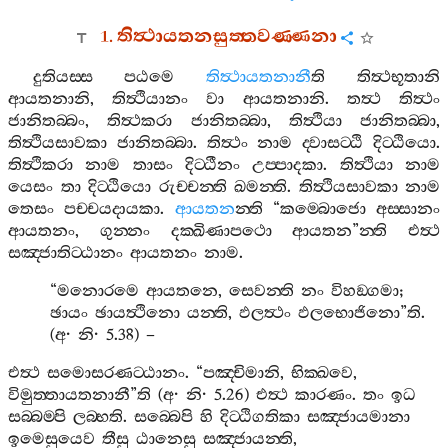
1.
තිත්‍ථායතනසුත‍්තවණ‍්ණනා
දුතියස‍්ස
පඨමෙ
තිත්‍ථායතනානී
ති
තිත්‍ථභූතානි
ආයතනානි
,
තිත්‍ථියානං
වා
ආයතනානි
.
තත්‍ථ
තිත්‍ථං
ජානිතබ‍්බං
,
තිත්‍ථකරා
ජානිතබ‍්බා
,
තිත්‍ථියා
ජානිතබ‍්බා
,
තිත්‍ථියසාවකා
ජානිතබ‍්බා
.
තිත්‍ථං
නාම
ද‍්වාසට‍්ඨි
දිට‍්ඨියො
.
තිත්‍ථිකරා
නාම
තාසං
දිට‍්ඨීනං
උප‍්පාදකා
.
තිත්‍ථියා
නාම
යෙසං
තා
දිට‍්ඨියො
රුච‍්චන‍්ති
ඛමන‍්ති
.
තිත්‍ථියසාවකා
නාම
තෙසං
පච‍්චයදායකා
.
ආයතන
න‍්ති
“
කම‍්බොජො
අස‍්සානං
ආයතනං
,
ගුන‍්නං
දක‍්ඛිණාපථො
ආයතන
”
න‍්ති
එත්‍ථ
සඤ‍්ජාතිට‍්ඨානං
ආයතනං
නාම
.
“
මනොරමෙ
ආයතනෙ
,
සෙවන‍්ති
නං
විහඞ‍්ගමා
;
ඡායං
ඡායත්‍ථිනො
යන‍්ති
,
ඵලත්‍ථං
ඵලභොජිනො
”
ති
.
(
අ
·
නි
· 5.38) –
එත්‍ථ
සමොසරණට‍්ඨානං
. “
පඤ‍්චිමානි
,
භික‍්ඛවෙ
,
විමුත‍්තායතනානී
”
ති
(
අ
·
නි
· 5.26)
එත්‍ථ
කාරණං
.
තං
ඉධ
සබ‍්බම‍්පි
ලබ‍්භති
.
සබ‍්බෙපි
හි
දිට‍්ඨිගතිකා
සඤ‍්ජායමානා
ඉමෙසුයෙව
තීසු
ඨානෙසු
සඤ‍්ජායන‍්ති
,