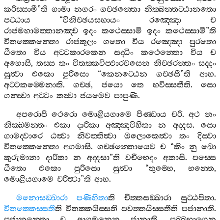
කරිස‍්සාමී
”
ති
ගාමා
නගරං
ගච‍්ඡන‍්තො
නික‍්ඛන‍්තට‍්ඨානතො
පට‍්ඨාය
“
විනිච‍්ඡයසභායං
රඤ‍්ඤො
ච
රාජමහාමත‍්තානඤ‍්ච
ඉදං
කථෙස‍්සාමි
ඉදං
කථෙස‍්සාමී
”
ති
විතක‍්කෙන‍්තො
රාජකුලං
ගතො
විය
රඤ‍්ඤො
පුරතො
ඨිතො
විය
අට‍්ටකාරකෙන
සද‍්ධිං
කථෙන‍්තො
විය
ච
අහොසි
,
තස‍්ස
තං
විතක‍්කවිප‍්ඵාරවසෙන
නිච‍්ඡරන‍්තං
සද‍්දං
සුත්‍වා
එකො
පුරිසො
“
කෙනට‍්ඨෙන
ගච‍්ඡසී
”
ති
ආහ
.
අට‍්ටකම‍්මෙනාති
.
ගච‍්ඡ
,
ජයො
තෙ
භවිස‍්සතීති
.
සො
ගන‍්ත්‍වා
අට‍්ටං
කත්‍වා
ජයමෙව
පාපුණි
.
අපරොපි
ථෙරො
මොළියගාමෙ
පිණ‍්ඩාය
චරි
.
අථ
නං
නික‍්ඛමන‍්තං
එකා
දාරිකා
අඤ‍්ඤවිහිතා
න
අද‍්දස
.
සො
ගාමද‍්වාරෙ
ඨත්‍වා
නිවත‍්තිත්‍වා
ඔලොකෙත්‍වා
තං
දිස‍්වා
විතක‍්කෙන‍්තො
අගමාසි
.
ගච‍්ඡන‍්තොයෙව
ච
“
කිං
නු
ඛො
කුරුමානා
දාරිකා
න
අද‍්දසා
”
ති
වචීභෙදං
අකාසි
.
පස‍්සෙ
ඨිතො
එකො
පුරිසො
සුත්‍වා
“
තුම‍්හෙ
,
භන‍්තෙ
,
මොළියගාමෙ
චරිත්‍ථා
”
ති
ආහ
.
මනොසඞ‍්ඛාරා
පණිහිතා
ති
චිත‍්තසඞ‍්ඛාරා
සුට‍්ඨපිතා
.
විතක‍්කෙස‍්සතී
ති
විතක‍්කයිස‍්සති
පවත‍්තයිස‍්සතීති
පජානාති
.
පජානන‍්තො
ච
ආගමනෙන
ජානාති
,
පුබ‍්බභාගෙන