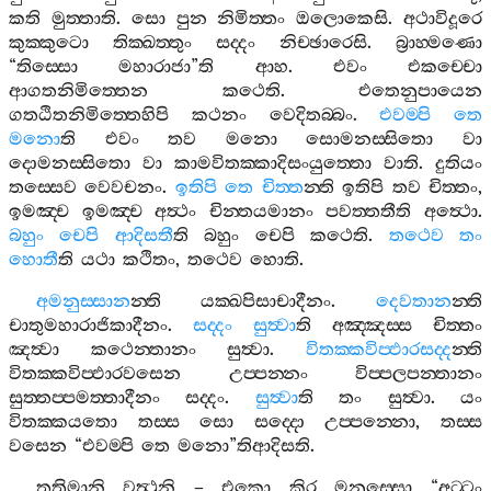
කති
මුත‍්තාති
.
සො
පුන
නිමිත‍්තං
ඔලොකෙසි
.
අථාවිදූරෙ
කුක‍්කුටො
තික‍්ඛත‍්තුං
සද‍්දං
නිච‍්ඡාරෙසි
.
බ්‍රාහ‍්මණො
“
තිස‍්සො
මහාරාජා
”
ති
ආහ
.
එවං
එකච‍්චො
ආගතනිමිත‍්තෙන
කථෙති
.
එතෙනුපායෙන
ගතඨිතනිමිත‍්තෙහිපි
කථනං
වෙදිතබ‍්බං
.
එවම‍්පි
තෙ
මනො
ති
එවං
තව
මනො
සොමනස‍්සිතො
වා
දොමනස‍්සිතො
වා
කාමවිතක‍්කාදිසංයුත‍්තො
වාති
.
දුතියං
තස‍්සෙව
වෙවචනං
.
ඉතිපි
තෙ
චිත‍්ත
න‍්ති
ඉතිපි
තව
චිත‍්තං
,
ඉමඤ‍්ච
ඉමඤ‍්ච
අත්‍ථං
චින‍්තයමානං
පවත‍්තතීති
අත්‍ථො
.
බහුං
චෙපි
ආදිසතී
ති
බහුං
චෙපි
කථෙති
.
තථෙව
තං
හොතී
ති
යථා
කථිතං
,
තථෙව
හොති
.
අමනුස‍්සාන
න‍්ති
යක‍්ඛපිසාචාදීනං
.
දෙවතාන
න‍්ති
චාතුමහාරාජිකාදීනං
.
සද‍්දං
සුත්‍වා
ති
අඤ‍්ඤස‍්ස
චිත‍්තං
ඤත්‍වා
කථෙන‍්තානං
සුත්‍වා
.
විතක‍්කවිප‍්ඵාරසද‍්ද
න‍්ති
විතක‍්කවිප‍්ඵාරවසෙන
උප‍්පන‍්නං
විප‍්පලපන‍්තානං
සුත‍්තප‍්පමත‍්තාදීනං
සද‍්දං
.
සුත්‍වා
ති
තං
සුත්‍වා
.
යං
විතක‍්කයතො
තස‍්ස
සො
සද‍්දො
උප‍්පන‍්නො
,
තස‍්ස
වසෙන
“
එවම‍්පි
තෙ
මනො
”
තිආදිසති
.
තත්‍රිමානි
වත්‍ථූනි
–
එකො
කිර
මනුස‍්සො
“
අට‍්ටං