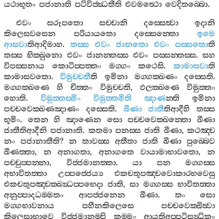
යථාභූතං
පජානාති
පටිවිජ‍්ඣතීති
එවමත්‍ථො
වෙදිතබ‍්බො
.
එවං
සරූපතො
සච‍්චානි
දස‍්සෙත්‍වා
ඉදානි
කිලෙසවසෙන
පරියායතො
දස‍්සෙන‍්තො
ඉමෙ
ආසවා
තිආදිමාහ
.
තස‍්ස
එවං
ජානතො
එවං
පස‍්සතො
ති
තස‍්ස
භික‍්ඛුනො
එවං
ජානන‍්තස‍්ස
එවං
පස‍්සන‍්තස‍්ස
.
සහ
විපස‍්සනාය
කොටිප‍්පත‍්තං
මග‍්ගං
කථෙසි
.
කාමාසවා
ති
කාමාසවතො
.
විමුච‍්චතී
ති
ඉමිනා
මග‍්ගක‍්ඛණං
දස‍්සෙති
.
මග‍්ගක‍්ඛණෙ
හි
චිත‍්තං
විමුච‍්චති
,
ඵලක‍්ඛණෙ
විමුත‍්තං
හොති
.
විමුත‍්තස‍්මිං
විමුත‍්තමිති
ඤාණ
න‍්ති
ඉමිනා
පච‍්චවෙක‍්ඛණඤාණං
දස‍්සෙති
.
ඛීණා
ජාතී
තිආදීහි
තස‍්ස
භූමිං
.
තෙන
හි
ඤාණෙන
සො
පච‍්චවෙක‍්ඛන‍්තො
ඛීණා
ජාතීතිආදීනි
පජානාති
.
කතමා
පනස‍්ස
ජාති
ඛීණා
,
කථඤ‍්ච
නං
පජානාතීති
?
න
තාවස‍්ස
අතීතා
ජාති
ඛීණා
පුබ‍්බෙව
ඛීණත‍්තා
,
න
අනාගතා
,
අනාගතෙ
වායාමාභාවතො
,
න
පච‍්චුප‍්පන‍්නා
,
විජ‍්ජමානත‍්තා
.
යා
පන
මග‍්ගස‍්ස
අභාවිතත‍්තා
උප‍්පජ‍්ජෙය්‍ය
එකචතුපඤ‍්චවොකාරභවෙසු
එකචතුපඤ‍්චක‍්ඛන්‍ධප‍්පභෙදා
ජාති
,
සා
මග‍්ගස‍්ස
භාවිතත‍්තා
අනුප‍්පාදධම‍්මතං
ආපජ‍්ජනෙන
ඛීණා
.
තං
සො
මග‍්ගභාවනාය
පහීනකිලෙසෙ
පච‍්චවෙක‍්ඛිත්‍වා
කිලෙසාභාවෙ
විජ‍්ජමානම‍්පි
කම‍්මං
ආයතිඅප‍්පටිසන්‍ධිකං