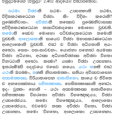
විසුද‍්ධිමග‍්ගෙ
(
විසුද‍්ධි
· 2.402
ආදයො
)
විත්‍ථාරිතොව
.
පඨමා
විජ‍්ජා
ති
පඨමං
උප‍්පන‍්නාති
පඨමා
,
විදිතකරණට‍්ඨෙන
විජ‍්ජා
.
කිං
විදිතං
කරොති
?
පුබ‍්බෙනිවාසං
.
අවිජ‍්ජා
ති
තස‍්සෙව
පුබ‍්බෙනිවාසස‍්ස
අවිදිතකරණට‍්ඨෙන
තප‍්පටිච‍්ඡාදකො
මොහො
වුච‍්චති
.
තමො
ති
ස‍්වෙව
මොහො
පටිච‍්ඡාදකට‍්ඨෙන
තමොති
වුච‍්චති
.
ආලොකො
ති
සායෙව
විජ‍්ජා
ඔභාසකරණට‍්ඨෙන
ආලොකොති
වුච‍්චති
.
එත්‍ථ
ච
විජ‍්ජා
අධිගතාති
අයං
අත්‍ථො
.
සෙසං
පසංසාවචනං
.
යොජනා
පනෙත්‍ථ
අයමස‍්ස
විජ‍්ජා
අධිගතා
,
අථස‍්ස
අධිගතවිජ‍්ජස‍්ස
අවිජ‍්ජා
විහතා
විනට‍්ඨාති
අත්‍ථො
.
කස‍්මා
?
යස‍්මා
විජ‍්ජා
උප‍්පන‍්නා
.
ඉතරස‍්මිම‍්පි
පදද‍්වයෙ
එසෙව
නයො
.
යථා
ත
න‍්ති
එත්‍ථ
යථා
ති
ඔපම‍්මං
,
ත
න‍්ති
නිපාතමත‍්තං
.
සතියා
අවිප‍්පවාසෙන
අප‍්පමත‍්තස‍්ස
.
වීරියාතාපෙන
ආතාපිනො
.
කායෙ
ච
ජීවිතෙ
ච
අනපෙක‍්ඛතාය
පහිතත‍්තස‍්ස
.
පෙසිතත‍්තස‍්සාති
අත්‍ථො
.
ඉදං
වුත‍්තං
හොති
–
යථා
අප‍්පමත‍්තස‍්ස
ආතාපිනො
පහිතත‍්තස‍්ස
විහරතො
අවිජ‍්ජා
විහඤ‍්ඤෙය්‍ය
,
විජ‍්ජා
උප‍්පජ‍්ජෙය්‍ය
.
තමො
විහඤ‍්ඤෙය්‍ය
,
ආලොකො
උප‍්පජ‍්ජෙය්‍ය
,
එවමෙව
තස‍්ස
අවිජ‍්ජා
විහතා
,
විජ‍්ජා
උප‍්පන‍්නා
.
තමො
විහතො
,
ආලොකො
උප‍්පන‍්නො
.