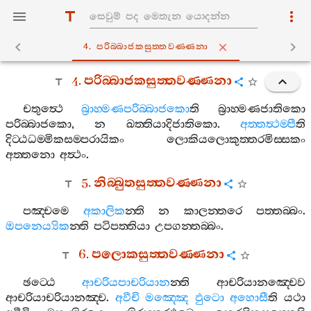
4. පරිබ‍්බාජකසුත‍්තවණ‍්ණනා
4.
පරිබ‍්බාජකසුත‍්තවණ‍්ණනා
චතුත්‍ථෙ
බ්‍රාහ‍්මණපරිබ‍්බාජකො
ති
බ්‍රාහ‍්මණජාතිකො
පරිබ‍්බාජකො
,
න
ඛත‍්තියාදිජාතිකො
.
අත‍්තත්‍ථම‍්පී
ති
දිට‍්ඨධම‍්මිකසම‍්පරායිකං
ලොකියලොකුත‍්තරමිස‍්සකං
අත‍්තනො
අත්‍ථං
.
5.
නිබ‍්බුතසුත‍්තවණ‍්ණනා
පඤ‍්චමෙ
අකාලික
න‍්ති
න
කාලන‍්තරෙ
පත‍්තබ‍්බං
.
ඔපනෙය්‍යික
න‍්ති
පටිපත‍්තියා
උපගන‍්තබ‍්බං
.
6.
පලොකසුත‍්තවණ‍්ණනා
ඡට‍්ඨෙ
ආචරියපාචරියාන
න‍්ති
ආචරියානඤ‍්චෙව
ආචරියාචරියානඤ‍්ච
.
අවීචි
මඤ‍්ඤෙ
ඵුටො
අහොසී
ති
යථා