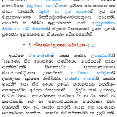
උපසඞ‍්කමන‍්ති
.
ධීරසම‍්මතෙ
ති
පණ‍්ඩිතෙහි
සම‍්මතෙ
සම‍්භාවිතෙ
.
මූලජාතා
පතිට‍්ඨිතා
ති
ඉමිනා
සොතාපන‍්නස‍්ස
සද‍්ධං
දස‍්සෙති
.
කුලෙ
වා
ඉධ
ජායරෙ
ති
ඉධ
වා
මනුස‍්සලොකෙ
ඛත‍්තියබ්‍රාහ‍්මණවෙස‍්සකුලෙ
ජායන‍්ති
.
අයමෙව
හි
තිවිධා
කුලසම‍්පත‍්ති
නාම
.
අනුපුබ‍්බෙන
නිබ‍්බානං
,
අධිගච‍්ඡන‍්තී
ති
සීලසමාධිපඤ‍්ඤාති
ඉමෙ
ගුණෙ
පූරෙත්‍වා
අනුක‍්කමෙන
නිබ‍්බානං
අධිගච‍්ඡන‍්තීති
.
8.
තිකණ‍්ණසුත‍්තවණ‍්ණනා
අට‍්ඨමෙ
තිකණ‍්ණො
ති
තස‍්ස
නාමං
.
උපසඞ‍්කමී
ති
“
සමණො
කිර
ගොතමො
පණ‍්ඩිතො
,
ගච‍්ඡිස‍්සාමි
තස‍්ස
සන‍්තික
”
න‍්ති
චින‍්තෙත්‍වා
භුත‍්තපාතරාසො
මහාජනපරිවුතො
උපසඞ‍්කමි
.
භගවතො
සම‍්මුඛා
ති
දසබලස‍්ස
පුරතො
නිසීදිත්‍වා
.
වණ‍්ණං
භාසතී
ති
කස‍්මා
භාසති
?
සො
කිර
ඉතො
පුබ‍්බෙ
තථාගතස‍්ස
සන‍්තිකං
අගතපුබ‍්බො
.
අථස‍්ස
එතදහොසි
– “
බුද‍්ධා
නාම
දුරාසදා
,
මයි
පඨමතරං
අකථෙන‍්තෙ
කථෙය්‍ය
වා
න
වා
.
සචෙ
න
කථෙස‍්සති
,
අථ
මං
සමාගමට‍්ඨානෙ
කථෙන‍්තං
එවං
වක‍්ඛන‍්ති
‘
ත්‍වං
ඉධ
කස‍්මා
කථෙසි
,
යෙන
තෙ
සමණස‍්ස
ගොතමස‍්ස
සන‍්තිකං
ගන‍්ත්‍වා
වචනමත‍්තම‍්පි
න
ලද‍්ධ
’
න‍්ති
.