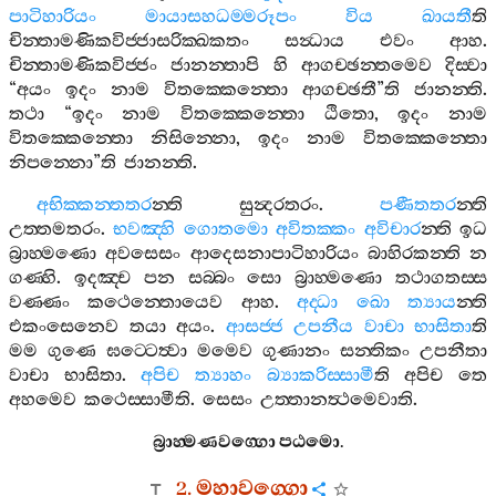
පාටිහාරියං
මායාසහධම‍්මරූපං
විය
ඛායතී
ති
චින‍්තාමණිකවිජ‍්ජාසරික‍්ඛකතං
සන්‍ධාය
එවං
ආහ
.
චින‍්තාමණිකවිජ‍්ජං
ජානන‍්තාපි
හි
ආගච‍්ඡන‍්තමෙව
දිස‍්වා
“
අයං
ඉදං
නාම
විතක‍්කෙන‍්තො
ආගච‍්ඡතී
”
ති
ජානන‍්ති
.
තථා
“
ඉදං
නාම
විතක‍්කෙන‍්තො
ඨිතො
,
ඉදං
නාම
විතක‍්කෙන‍්තො
නිසින‍්නො
,
ඉදං
නාම
විතක‍්කෙන‍්තො
නිපන‍්නො
”
ති
ජානන‍්ති
.
අභික‍්කන‍්තතර
න‍්ති
සුන්‍දරතරං
.
පණීතතර
න‍්ති
උත‍්තමතරං
.
භවඤ‍්හි
ගොතමො
අවිතක‍්කං
අවිචාර
න‍්ති
ඉධ
බ්‍රාහ‍්මණො
අවසෙසං
ආදෙසනාපාටිහාරියං
බාහිරකන‍්ති
න
ගණ‍්හි
.
ඉදඤ‍්ච
පන
සබ‍්බං
සො
බ්‍රාහ‍්මණො
තථාගතස‍්ස
වණ‍්ණං
කථෙන‍්තොයෙව
ආහ
.
අද‍්ධා
ඛො
ත්‍යාය
න‍්ති
එකංසෙනෙව
තයා
අයං
.
ආසජ‍්ජ
උපනීය
වාචා
භාසිතා
ති
මම
ගුණෙ
ඝට‍්ටෙත්‍වා
මමෙව
ගුණානං
සන‍්තිකං
උපනීතා
වාචා
භාසිතා
.
අපිච
ත්‍යාහං
බ්‍යාකරිස‍්සාමී
ති
අපිච
තෙ
අහමෙව
කථෙස‍්සාමීති
.
සෙසං
උත‍්තානත්‍ථමෙවාති
.
බ්‍රාහ‍්මණවග‍්ගො
පඨමො
.
2.
මහාවග‍්ගො