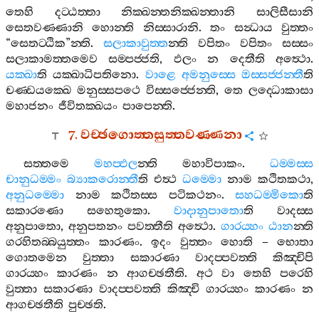
තෙහි
දට‍්ඨත‍්තා
නික‍්ඛන‍්තනික‍්ඛන‍්තානි
සාලිසීසානි
සෙතවණ‍්ණානි
හොන‍්ති
නිස‍්සාරානි
.
තං
සන්‍ධාය
වුත‍්තං
“
සෙතට‍්ඨික
”
න‍්ති
.
සලාකාවුත‍්ත
න‍්ති
වපිතං
වපිතං
සස‍්සං
සලාකාමත‍්තමෙව
සම‍්පජ‍්ජති
,
ඵලං
න
දෙතීති
අත්‍ථො
.
යක‍්ඛා
ති
යක‍්ඛාධිපතිනො
.
වාළෙ
අමනුස‍්සෙ
ඔස‍්සජ‍්ජන‍්තී
ති
චණ‍්ඩයක‍්ඛෙ
මනුස‍්සපථෙ
විස‍්සජ‍්ජෙන‍්ති
,
තෙ
ලද‍්ධොකාසා
මහාජනං
ජීවිතක‍්ඛයං
පාපෙන‍්ති
.
7.
වච‍්ඡගොත‍්තසුත‍්තවණ‍්ණනා
සත‍්තමෙ
මහප‍්ඵල
න‍්ති
මහාවිපාකං
.
ධම‍්මස‍්ස
චානුධම‍්මං
බ්‍යාකරොන‍්තී
ති
එත්‍ථ
ධම‍්මො
නාම
කථිතකථා
,
අනුධම‍්මො
නාම
කථිතස‍්ස
පටිකථනං
.
සහධම‍්මිකො
ති
සකාරණො
සහෙතුකො
.
වාදානුපාතො
ති
වාදස‍්ස
අනුපාතො
,
අනුපතනං
පවත‍්තීති
අත්‍ථො
.
ගාරය‍්හං
ඨාන
න‍්ති
ගරහිතබ‍්බයුත‍්තං
කාරණං
.
ඉදං
වුත‍්තං
හොති
–
භොතා
ගොතමෙන
වුත‍්තා
සකාරණා
වාදප‍්පවත‍්ති
කිඤ‍්චිපි
ගාරය‍්හං
කාරණං
න
ආගච‍්ඡතීති
.
අථ
වා
තෙහි
පරෙහි
වුත‍්තා
සකාරණා
වාදප‍්පවත‍්ති
කිඤ‍්චි
ගාරය‍්හං
කාරණං
න
ආගච‍්ඡතීති
පුච‍්ඡති
.