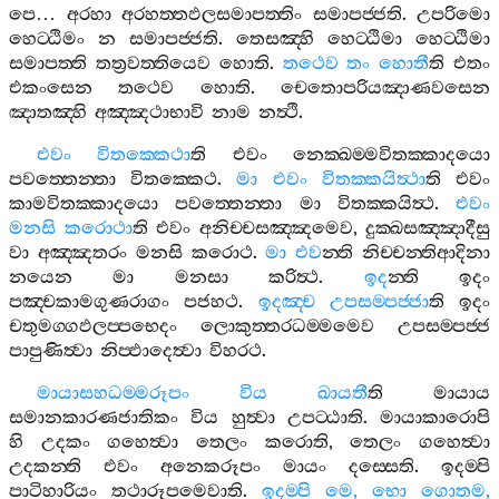
පෙ
…
අරහා
අරහත‍්තඵලසමාපත‍්තිං
සමාපජ‍්ජති
.
උපරිමො
හෙට‍්ඨිමං
න
සමාපජ‍්ජති
.
තෙසඤ‍්හි
හෙට‍්ඨිමා
හෙට‍්ඨිමා
සමාපත‍්ති
තත්‍රවත‍්තියෙව
හොති
.
තථෙව
තං
හොතී
ති
එතං
එකංසෙන
තථෙව
හොති
.
චෙතොපරියඤාණවසෙන
ඤාතඤ‍්හි
අඤ‍්ඤථාභාවි
නාම
නත්‍ථි
.
එවං
විතක‍්කෙථා
ති
එවං
නෙක‍්ඛම‍්මවිතක‍්කාදයො
පවත‍්තෙන‍්තා
විතක‍්කෙථ
.
මා
එවං
විතක‍්කයිත්‍ථා
ති
එවං
කාමවිතක‍්කාදයො
පවත‍්තෙන‍්තා
මා
විතක‍්කයිත්‍ථ
.
එවං
මනසි
කරොථා
ති
එවං
අනිච‍්චසඤ‍්ඤමෙව
,
දුක‍්ඛසඤ‍්ඤාදීසු
වා
අඤ‍්ඤතරං
මනසි
කරොථ
.
මා
එව
න‍්ති
නිච‍්චන‍්තිආදිනා
නයෙන
මා
මනසා
කරිත්‍ථ
.
ඉද
න‍්ති
ඉදං
පඤ‍්චකාමගුණරාගං
පජහථ
.
ඉදඤ‍්ච
උපසම‍්පජ‍්ජා
ති
ඉදං
චතුමග‍්ගඵලප‍්පභෙදං
ලොකුත‍්තරධම‍්මමෙව
උපසම‍්පජ‍්ජ
පාපුණිත්‍වා
නිප‍්ඵාදෙත්‍වා
විහරථ
.
මායාසහධම‍්මරූපං
විය
ඛායතී
ති
මායාය
සමානකාරණජාතිකං
විය
හුත්‍වා
උපට‍්ඨාති
.
මායාකාරොපි
හි
උදකං
ගහෙත්‍වා
තෙලං
කරොති
,
තෙලං
ගහෙත්‍වා
උදකන‍්ති
එවං
අනෙකරූපං
මායං
දස‍්සෙති
.
ඉදම‍්පි
පාටිහාරියං
තථාරූපමෙවාති
.
ඉදම‍්පි
මෙ
,
භො
ගොතම
,