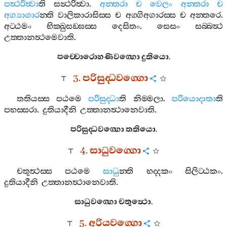
පත්‍ථරිත්‍වා
ති
සන්‍ථරිත්‍වා
.
අන‍්තරා
ච
වෙලං
අන‍්තරා
ච
අග්‍යාගාර
න‍්ති
වාලිකාරාසිස‍්ස
ච
අග‍්ගිඅගාරස‍්ස
ච
අන‍්තරෙ
.
අට‍්ඨමං
භික‍්ඛුසඞ‍්ඝස‍්ස
දෙසිතං
.
සෙසං
සබ‍්බත්‍ථ
උත‍්තානත්‍ථමෙවාති
.
පච‍්චොරොහණිවග‍්ගො
දුතියො
.
3.
පරිසුද‍්ධවග‍්ගො
තතියස‍්ස
පඨමෙ
පරිසුද‍්ධා
ති
නිම‍්මලා
.
පරියොදාතා
ති
පභස‍්සරා
.
දුතියාදීනි
උත‍්තානත්‍ථානෙවාති
.
පරිසුද‍්ධවග‍්ගො
තතියො
.
4.
සාධුවග‍්ගො
චතුත්‍ථස‍්ස
පඨමෙ
සාධු
න‍්ති
භද‍්දකං
සිලිට‍්ඨකං
.
දුතියාදීනි
උත‍්තානත්‍ථානෙවාති
.
සාධුවග‍්ගො
චතුත්‍ථො
.
5.
අරියවග‍්ගො