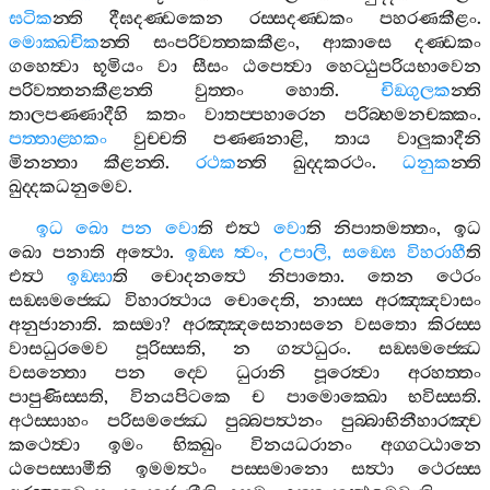
ඝටික
න‍්ති
දීඝදණ‍්ඩකෙන
රස‍්සදණ‍්ඩකං
පහරණකීළං
.
මොක‍්ඛචික
න‍්ති
සංපරිවත‍්තකකීළං
,
ආකාසෙ
දණ‍්ඩකං
ගහෙත්‍වා
භූමියං
වා
සීසං
ඨපෙත්‍වා
හෙට‍්ඨුපරියභාවෙන
පරිවත‍්තනකීළන‍්ති
වුත‍්තං
හොති
.
චිඞ‍්ගුලක
න‍්ති
තාලපණ‍්ණාදීහි
කතං
වාතප‍්පහාරෙන
පරිබ‍්භමනචක‍්කං
.
පත‍්තාළ‍්හකං
වුච‍්චති
පණ‍්ණනාළි
,
තාය
වාලුකාදීනි
මිනන‍්තා
කීළන‍්ති
.
රථක
න‍්ති
ඛුද‍්දකරථං
.
ධනුක
න‍්ති
ඛුද‍්දකධනුමෙව
.
ඉධ
ඛො
පන
වො
ති
එත්‍ථ
වො
ති
නිපාතමත‍්තං
,
ඉධ
ඛො
පනාති
අත්‍ථො
.
ඉඞ‍්ඝ
ත්‍වං
,
උපාලි
,
සඞ‍්ඝෙ
විහරාහී
ති
එත්‍ථ
ඉඞ‍්ඝා
ති
චොදනත්‍ථෙ
නිපාතො
.
තෙන
ථෙරං
සඞ‍්ඝමජ‍්ඣෙ
විහාරත්‍ථාය
චොදෙති
,
නාස‍්ස
අරඤ‍්ඤවාසං
අනුජානාති
.
කස‍්මා
?
අරඤ‍්ඤසෙනාසනෙ
වසතො
කිරස‍්ස
වාසධුරමෙව
පූරිස‍්සති
,
න
ගන්‍ථධුරං
.
සඞ‍්ඝමජ‍්ඣෙ
වසන‍්තො
පන
ද‍්වෙ
ධුරානි
පූරෙත්‍වා
අරහත‍්තං
පාපුණිස‍්සති
,
විනයපිටකෙ
ච
පාමොක‍්ඛො
භවිස‍්සති
.
අථස‍්සාහං
පරිසමජ‍්ඣෙ
පුබ‍්බපත්‍ථනං
පුබ‍්බාභිනීහාරඤ‍්ච
කථෙත්‍වා
ඉමං
භික‍්ඛුං
විනයධරානං
අග‍්ගට‍්ඨානෙ
ඨපෙස‍්සාමීති
ඉමමත්‍ථං
පස‍්සමානො
සත්‍ථා
ථෙරස‍්ස