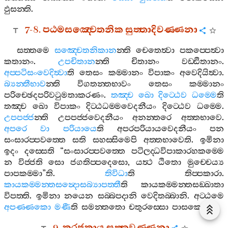
ඵුසන‍්ති
.
7-8.
පඨමසඤ‍්චෙතනික
සුත‍්තාදිවණ‍්ණනා
සත‍්තමෙ
සඤ‍්චෙතනිකාන
න‍්ති
චෙතෙත්‍වා
පකප‍්පෙත්‍වා
කතානං
.
උපචිතාන
න‍්ති
චිතානං
වඩ‍්ඪිතානං
.
අප‍්පටිසංවෙදිත්‍වා
ති
තෙසං
කම‍්මානං
විපාකං
අවෙදියිත්‍වා
.
බ්‍යන‍්තීභාව
න‍්ති
විගතන‍්තභාවං
තෙසං
කම‍්මානං
පරිච‍්ඡෙදපරිවටුමතාකරණං
.
තඤ‍්ච
ඛො
දිට‍්ඨෙව
ධම‍්මෙ
ති
තඤ‍්ච
ඛො
විපාකං
දිට‍්ඨධම‍්මවෙදනීයං
දිට‍්ඨෙව
ධම‍්මෙ
.
උපපජ‍්ජ
න‍්ති
උපපජ‍්ජවෙදනීයං
අනන‍්තරෙ
අත‍්තභාවෙ
.
අපරෙ
වා
පරියායෙ
ති
අපරපරියායවෙදනීයං
පන
සංසාරප‍්පවත‍්තෙ
සති
සහස‍්සිමෙපි
අත‍්තභාවෙති
.
ඉමිනා
ඉදං
දස‍්සෙති
“
සංසාරප‍්පවත‍්තෙ
පටිලද‍්ධවිපාකාරහකම‍්මෙ
න
විජ‍්ජති
සො
ජගතිප‍්පදෙසො
,
යත්‍ථ
ඨිතො
මුච‍්චෙය්‍ය
පාපකම‍්මා
”
ති
.
තිවිධා
ති
තිප‍්පකාරා
.
කායකම‍්මන‍්තසන්‍දොසබ්‍යාපත‍්තී
ති
කායකම‍්මන‍්තසඞ‍්ඛාතා
විපත‍්ති
.
ඉමිනා
නයෙන
සබ‍්බපදානි
වෙදිතබ‍්බානි
.
අට‍්ඨමෙ
අපණ‍්ණකො
මණී
ති
සමන‍්තතො
චතුරස‍්සො
පාසකො
.