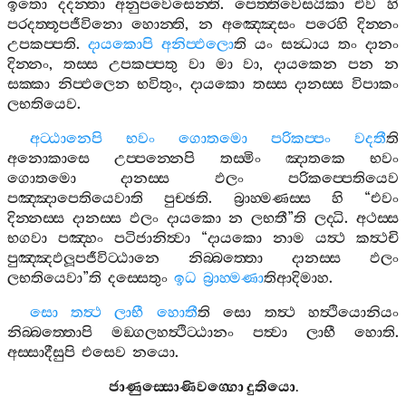
ඉතො
දදන‍්තා
අනුපවෙසෙන‍්ති
.
පෙත‍්තිවෙසයිකා
එව
හි
පරදත‍්තූපජීවිනො
හොන‍්ති
,
න
අඤ‍්ඤෙසං
පරෙහි
දින‍්නං
උපකප‍්පති
.
දායකොපි
අනිප‍්ඵලො
ති
යං
සන්‍ධාය
තං
දානං
දින‍්නං
,
තස‍්ස
උපකප‍්පතු
වා
මා
වා
,
දායකෙන
පන
න
සක‍්කා
නිප‍්ඵලෙන
භවිතුං
,
දායකො
තස‍්ස
දානස‍්ස
විපාකං
ලභතියෙව
.
අට‍්ඨානෙපි
භවං
ගොතමො
පරිකප‍්පං
වදතී
ති
අනොකාසෙ
උප‍්පන‍්නෙපි
තස‍්මිං
ඤාතකෙ
භවං
ගොතමො
දානස‍්ස
ඵලං
පරිකප‍්පෙතියෙව
පඤ‍්ඤාපෙතියෙවාති
පුච‍්ඡති
.
බ්‍රාහ‍්මණස‍්ස
හි
“
එවං
දින‍්නස‍්ස
දානස‍්ස
ඵලං
දායකො
න
ලභතී
”
ති
ලද‍්ධි
.
අථස‍්ස
භගවා
පඤ‍්හං
පටිජානිත්‍වා
“
දායකො
නාම
යත්‍ථ
කත්‍ථචි
පුඤ‍්ඤඵලූපජීවිට‍්ඨානෙ
නිබ‍්බත‍්තො
දානස‍්ස
ඵලං
ලභතියෙවා
”
ති
දස‍්සෙතුං
ඉධ
බ්‍රාහ‍්මණා
තිආදිමාහ
.
සො
තත්‍ථ
ලාභී
හොතී
ති
සො
තත්‍ථ
හත්‍ථියොනියං
නිබ‍්බත‍්තොපි
මඞ‍්ගලහත්‍ථිට‍්ඨානං
පත්‍වා
ලාභී
හොති
.
අස‍්සාදීසුපි
එසෙව
නයො
.
ජාණුස‍්සොණිවග‍්ගො
දුතියො
.