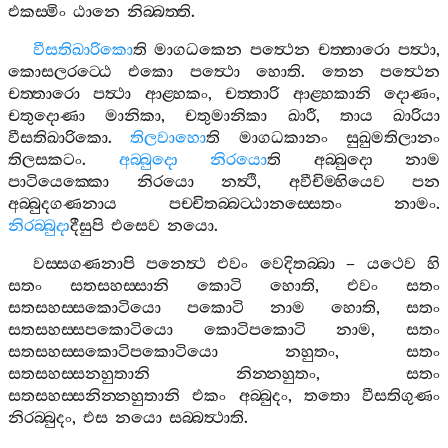
එකස‍්මිං
ඨානෙ
නිබ‍්බත‍්ති
.
වීසතිඛාරිකො
ති
මාගධකෙන
පත්‍ථෙන
චත‍්තාරො
පත්‍ථා
,
කොසලරට‍්ඨෙ
එකො
පත්‍ථො
හොති
.
තෙන
පත්‍ථෙන
චත‍්තාරො
පත්‍ථා
ආළ‍්හකං
,
චත‍්තාරි
ආළ‍්හකානි
දොණං
,
චතුදොණා
මානිකා
,
චතුමානිකා
ඛාරී
,
තාය
ඛාරියා
වීසතිඛාරිකො
.
තිලවාහො
ති
මාගධකානං
සුඛුමතිලානං
තිලසකටං
.
අබ‍්බුදො
නිරයො
ති
අබ‍්බුදො
නාම
පාටියෙක‍්කො
නිරයො
නත්‍ථි
,
අවීචිම‍්හියෙව
පන
අබ‍්බුදගණනාය
පච‍්චිතබ‍්බට‍්ඨානස‍්සෙතං
නාමං
.
නිරබ‍්බුදා
දීසුපි
එසෙව
නයො
.
වස‍්සගණනාපි
පනෙත්‍ථ
එවං
වෙදිතබ‍්බා
–
යථෙව
හි
සතං
සතසහස‍්සානි
කොටි
හොති
,
එවං
සතං
සතසහස‍්සකොටියො
පකොටි
නාම
හොති
,
සතං
සතසහස‍්සපකොටියො
කොටිපකොටි
නාම
,
සතං
සතසහස‍්සකොටිපකොටියො
නහුතං
,
සතං
සතසහස‍්සනහුතානි
නින‍්නහුතං
,
සතං
සතසහස‍්සනින‍්නහුතානි
එකං
අබ‍්බුදං
,
තතො
වීසතිගුණං
නිරබ‍්බුදං
,
එස
නයො
සබ‍්බත්‍ථාති
.