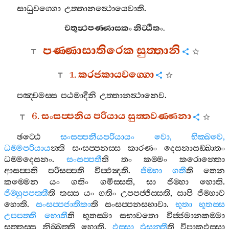
සාධුවග‍්ගො
උත‍්තානත්‍ථොයෙවාති
.
චතුත්‍ථපණ‍්ණාසකං
නිට‍්ඨිතං
.
පණ‍්ණාසාතිරෙක
සුත‍්තානි
1.
කරජකායවග‍්ගො
පඤ‍්චමස‍්ස
පඨමාදීනි
උත‍්තානත්‍ථානෙව
.
6.
සංසප‍්පනිය
පරියාය
සුත‍්තවණ‍්ණනා
ඡට‍්ඨෙ
සංසප‍්පනීයපරියායං
වො
,
භික‍්ඛවෙ
,
ධම‍්මපරියාය
න‍්ති
සංසප‍්පනස‍්ස
කාරණං
දෙසනාසඞ‍්ඛාතං
ධම‍්මදෙසනං
.
සංසප‍්පතී
ති
තං
කම‍්මං
කරොන‍්තො
ආසප‍්පති
පරිසප‍්පති
විප‍්ඵන්‍දති
.
ජිම‍්හා
ගතී
ති
තෙන
කම‍්මෙන
යං
ගතිං
ගමිස‍්සති
,
සා
ජිම‍්හා
හොති
.
ජිම‍්හුපපත‍්තී
ති
තස‍්ස
යං
ගතිං
උපපජ‍්ජිස‍්සති
,
සාපි
ජිම‍්හාව
හොති
.
සංසප‍්පජාතිකා
ති
සංසප‍්පනසභාවා
.
භූතා
භූතස‍්ස
උපපත‍්ති
හොතී
ති
භූතස‍්මා
සභාවතො
විජ‍්ජමානකම‍්මා
සත‍්තස‍්ස
නිබ‍්බත‍්ති
හොති
.
ඵස‍්සා
ඵුසන‍්තී
ති
විපාකඵස‍්සා