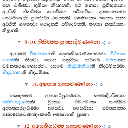
පන
ඛණිත්‍වා
භූමියං
නිදහන‍්ති
.
අථ
නෙසං
පූතිභූතානං
අට‍්ඨීනි
නීහරිත්‍වා
ධොවිත්‍වා
පටිපාටියා
උස‍්සාපෙත්‍වා
ගන්‍ධමාලෙහි
පූජෙත්‍වා
ඨපෙන‍්ති
.
නක‍්ඛත‍්තෙ
පත‍්තෙ
තානි
අට‍්ඨීනි
ගහෙත්‍වා
රොදන‍්ති
පරිදෙවන‍්ති
,
තතො
නක‍්ඛත‍්තං
කීළන‍්ති
.
8-10.
තිකිච‍්ඡක
සුත‍්තාදිවණ‍්ණනා
අට‍්ඨමෙ
විරෙචන
න‍්ති
දොසනීහරණභෙසජ‍්ජං
.
විරිත‍්තා
හොතී
ති
නීහටා
හොති
පනුදිතා
.
නවමෙ
වමන
න‍්ති
වමනකරණභෙසජ‍්ජං
.
දසමෙ
නිද‍්ධමනීයා
ති
නිද‍්ධමිතබ‍්බා
.
නිද‍්ධන‍්තා
ති
නිද‍්ධමිතා
.
11.
අසෙක
සුත‍්තවණ‍්ණනා
එකාදසමෙ
අඞ‍්ගපරිපූරණත්‍ථං
සම‍්මාදිට‍්ඨියෙව
සම‍්මාඤාණ
න‍්ති
වුත‍්තා
.
එවමෙතෙ
සබ‍්බෙපි
අරහත‍්තඵලධම‍්මා
අසෙඛා
,
අසෙඛස‍්ස
පවත‍්තත‍්තා
පච‍්චවෙක‍්ඛණඤාණම‍්පි
අසෙඛන‍්ති
වුත‍්තං
.
12.
අසෙඛියධම‍්ම
සුත‍්තවණ‍්ණනා