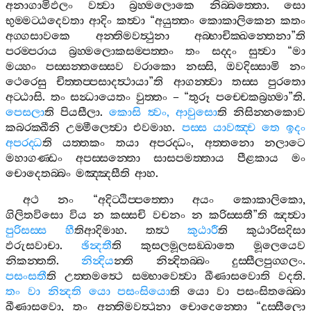
අනාගාමිඵලං
වත්‍වා
බ්‍රහ‍්මලොකෙ
නිබ‍්බත‍්තො
.
සො
භුම‍්මට‍්ඨදෙවතා
ආදිං
කත්‍වා
“
අයුත‍්තං
කොකාලිකෙන
කතං
අග‍්ගසාවකෙ
අන‍්තිමවත්‍ථුනා
අබ‍්භාචික‍්ඛන‍්තෙනා
”
ති
පරම‍්පරාය
බ්‍රහ‍්මලොකසම‍්පත‍්තං
තං
සද‍්දං
සුත්‍වා
“
මා
මය‍්හං
පස‍්සන‍්තස‍්සෙව
වරාකො
නස‍්සි
,
ඔවදිස‍්සාමි
නං
ථෙරෙසු
චිත‍්තප‍්පසාදත්‍ථායා
”
ති
ආගන‍්ත්‍වා
තස‍්ස
පුරතො
අට‍්ඨාසි
.
තං
සන්‍ධායෙතං
වුත‍්තං
– “
තුරූ
පච‍්චෙකබ්‍රහ‍්මා
”
ති
.
පෙසලා
ති
පියසීලා
.
කොසි
ත්‍වං
,
ආවුසො
ති
නිසින‍්නකොව
කබරක‍්ඛීනි
උම‍්මීලෙත්‍වා
එවමාහ
.
පස‍්ස
යාවඤ‍්ච
තෙ
ඉදං
අපරද‍්ධ
ති
යත‍්තකං
තයා
අපරද‍්ධං
,
අත‍්තනො
නලාටෙ
මහාගණ‍්ඩං
අපස‍්සන‍්තො
සාසපමත‍්තාය
පීළකාය
මං
චොදෙතබ‍්බං
මඤ‍්ඤසීති
ආහ
.
අථ
නං
“
අදිට‍්ඨිප‍්පත‍්තො
අයං
කොකාලිකො
,
ගිලිතවිසො
විය
න
කස‍්සචි
වචනං
න
කරිස‍්සතී
”
ති
ඤත්‍වා
පුරිසස‍්ස
හී
තිආදිමාහ
.
තත්‍ථ
කුඨාරී
ති
කුඨාරිසදිසා
ඵරුසවාචා
.
ඡින්‍දතී
ති
කුසලමූලසඞ‍්ඛාතෙ
මූලෙයෙව
නිකන‍්තති
.
නින්‍දිය
න‍්ති
නින්‍දිතබ‍්බං
දුස‍්සීලපුග‍්ගලං
.
පසංසතී
ති
උත‍්තමත්‍ථෙ
සම‍්භාවෙත්‍වා
ඛීණාසවොති
වදති
.
තං
වා
නින්‍දති
යො
පසංසියො
ති
යො
වා
පසංසිතබ‍්බො
ඛීණාසවො
,
තං
අන‍්තිමවත්‍ථුනා
චොදෙන‍්තො
“
දුස‍්සීලො