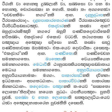
ථිරානි
වා
හොන‍්තු
දුබ‍්බලානි
වා
,
සබ‍්බසො
වා
පන
මා
හොන‍්තු
,
චොරාසඞ‍්කා
න
හොති
.
තස‍්මා
තං
අග‍්ගහෙත්‍වා
“
පච‍්චන‍්තිමං
නගර
”
න‍්ති
ආහ
.
දළ‍්හුද‍්ධාප
න‍්ති
ථිරපාකාරපාදං
.
දළ‍්හපාකාරතොරණ
න‍්ති
ථිරපාකාරඤ‍්චෙව
ථිරපිට‍්ඨිසඞ‍්ඝාටඤ‍්ච
.
එකද‍්වාර
න‍්ති
කස‍්මා
ආහ
?
බහුද‍්වාරස‍්මිඤ‍්හි
නගරෙ
බහූහි
පණ‍්ඩිතදොවාරිකෙහි
භවිතබ‍්බං
,
එකද‍්වාරෙ
එකොව
වට‍්ටති
.
තථාගතස‍්ස
ච
පඤ‍්ඤාය
අඤ‍්ඤො
සදිසො
නත්‍ථි
.
තස‍්මා
සත්‍ථු
පණ‍්ඩිතභාවස‍්ස
ඔපම‍්මත්‍ථං
එකංයෙව
දොවාරිකං
දස‍්සෙතුං
“
එකද‍්වාර
”
න‍්ති
ආහ
.
පණ‍්ඩිතො
ති
පණ‍්ඩිච‍්චෙන
සමන‍්නාගතො
.
බ්‍යත‍්තො
ති
වෙය්‍යත‍්තියෙන
සමන‍්නාගතො
.
මෙධාවී
ති
ඨානුප‍්පත‍්තියපඤ‍්ඤාසඞ‍්ඛාතාය
මෙධාය
සමන‍්නාගතො
.
අනුපරියායපථ
න‍්ති
අනුපරියායනාමකං
මග‍්ගං
.
පාකාරසන්‍ධි
න‍්ති
ද‍්වින‍්නං
ඉට‍්ඨකානං
අපගතට‍්ඨානං
.
පාකාරවිවර
න‍්ති
පාකාරස‍්ස
ඡින‍්නට‍්ඨානං
.
තදෙවෙතං
පඤ‍්හ
න‍්ති
තංයෙව
“
සස‍්සතො
ලොකො
”
තිආදිනා
නයෙන
පුට‍්ඨං
ඨපනීයපඤ‍්හං
පුනපි
පුච‍්ඡි
.
සබ‍්බො
ච
තෙන
ලොකො
ති
සත‍්තූපලද‍්ධියංයෙව
ඨත්‍වා
අඤ‍්ඤෙනාකාරෙන
පුච‍්ඡතීති
දස‍්සෙති
.