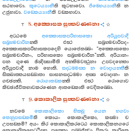
සඨභාවො
.
කූටෙය්‍යානී
ති
කූටභාවො
.
ජිම‍්හෙය්‍යානී
ති
න
උජුභාවා
.
වඞ‍්කෙය්‍යානී
ති
වඞ‍්කභාවා
.
8.
අක‍්කොසක
සුත‍්තවණ‍්ණනා
අට‍්ඨමෙ
අක‍්කොසකපරිභාසකො
අරියූපවාදී
සබ්‍රහ‍්මචාරින
න‍්ති
එත්‍ථ
සබ්‍රහ‍්මචාරිපදං
අක‍්කොසකපරිභාසකපදෙහි
යොජෙතබ‍්බං
“
අක‍්කොසකො
සබ්‍රහ‍්මචාරීනං
,
පරිභාසකො
සබ්‍රහ‍්මචාරීන
”
න‍්ති
.
අරියානං
පන
ගුණෙ
ඡින්‍දිස‍්සාමීති
අන‍්තිමවත්‍ථුනා
උපවදන‍්තො
අරියූපවාදී
නාම
හොති
.
සද‍්ධම‍්මස‍්ස
න
වොදායන‍්තී
ති
සික‍්ඛාත‍්තයසඞ‍්ඛාතා
සාසනසද‍්ධම‍්මා
අස‍්ස
වොදානං
න
ගච‍්ඡන‍්ති
.
රොගාතඞ‍්ක
න‍්ති
එත්‍ථ
රොගොව
කිච‍්ඡාජීවිතභාවකරණෙන
ආතඞ‍්කොති
වෙදිතබ‍්බො
.
9.
කොකාලික
සුත‍්තවණ‍්ණනා
නවමෙ
කොකාලිකො
භික‍්ඛු
යෙන
භගවා
තෙනුපසඞ‍්කමී
ති
කොයං
කොකාලිකො
,
කස‍්මා
ච
උපසඞ‍්කමි
?
අයං
කිර
කොකාලිකරට‍්ඨෙ
කොකාලිකනගරෙ
කොකාලිකසෙට‍්ඨිස‍්ස
පුත‍්තො
පබ‍්බජිත්‍වා
පිතරා
කාරිතෙ