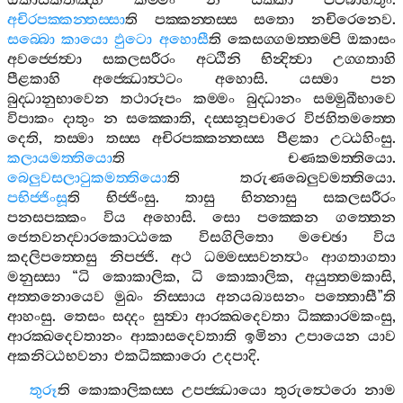
ඔකාසකතඤ‍්හි
කම‍්මං
න
සක‍්කා
පටිබාහිතුං
.
අචිරපක‍්කන‍්තස‍්සා
ති
පක‍්කන‍්තස‍්ස
සතො
නචිරෙනෙව
.
සබ‍්බො
කායො
ඵුටො
අහොසී
ති
කෙසග‍්ගමත‍්තම‍්පි
ඔකාසං
අවජ‍්ජෙත්‍වා
සකලසරීරං
අට‍්ඨීනි
භින්‍දිත්‍වා
උග‍්ගතාහි
පීළකාහි
අජ‍්ඣොත්‍ථටං
අහොසි
.
යස‍්මා
පන
බුද‍්ධානුභාවෙන
තථාරූපං
කම‍්මං
බුද‍්ධානං
සම‍්මුඛීභාවෙ
විපාකං
දාතුං
න
සක‍්කොති
,
දස‍්සනූපචාරෙ
විජහිතමත‍්තෙ
දෙති
,
තස‍්මා
තස‍්ස
අචිරපක‍්කන‍්තස‍්ස
පීළකා
උට‍්ඨහිංසු
.
කලායමත‍්තියො
ති
චණකමත‍්තියො
.
බෙලුවසලාටුකමත‍්තියො
ති
තරුණබෙලුවමත‍්තියො
.
පභිජ‍්ජිංසූ
ති
භිජ‍්ජිංසු
.
තාසු
භින‍්නාසු
සකලසරීරං
පනසපක‍්කං
විය
අහොසි
.
සො
පක‍්කෙන
ගත‍්තෙන
ජෙතවනද‍්වාරකොට‍්ඨකෙ
විසගිලිතො
මච‍්ඡො
විය
කදලිපත‍්තෙසු
නිපජ‍්ජි
.
අථ
ධම‍්මස‍්සවනත්‍ථං
ආගතාගතා
මනුස‍්සා
“
ධි
කොකාලික
,
ධි
කොකාලික
,
අයුත‍්තමකාසි
,
අත‍්තනොයෙව
මුඛං
නිස‍්සාය
අනයබ්‍යසනං
පත‍්තොසී
”
ති
ආහංසු
.
තෙසං
සද‍්දං
සුත්‍වා
ආරක‍්ඛදෙවතා
ධික‍්කාරමකංසු
,
ආරක‍්ඛදෙවතානං
ආකාසදෙවතාති
ඉමිනා
උපායෙන
යාව
අකනිට‍්ඨභවනා
එකධික‍්කාරො
උදපාදි
.
තුරූ
ති
කොකාලිකස‍්ස
උපජ‍්ඣායො
තුරුත්‍ථෙරො
නාම