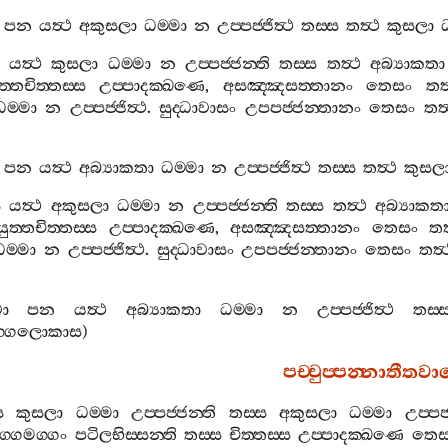
පන
යත්‍ථ
අකුසලා
ධම‍්මා
න
උප‍්පජ‍්ජිත්‍ථ
තස‍්ස
තත්‍ථ
කුසලා
ධ
යත්‍ථ
කුසලා
ධම‍්මා
න
උප‍්පජ‍්ජන‍්ති
තස‍්ස
තත්‍ථ
අබ්‍යාකතා
‍්තචිත‍්තස‍්ස
උප‍්පාදක‍්ඛණෙ
,
අසඤ‍්ඤසත‍්තානං
තෙසං
තත්
ධම‍්මා
න
උප‍්පජ‍්ජිත්‍ථ
.
සුද‍්ධාවාසං
උපපජ‍්ජන‍්තානං
තෙසං
තත්
පන
යත්‍ථ
අබ්‍යාකතා
ධම‍්මා
න
උප‍්පජ‍්ජිත්‍ථ
තස‍්ස
තත්‍ථ
කුසල
ස
යත්‍ථ
අකුසලා
ධම‍්මා
න
උප‍්පජ‍්ජන‍්ති
තස‍්ස
තත්‍ථ
අබ්‍යාකත
ුත‍්තචිත‍්තස‍්ස
උප‍්පාදක‍්ඛණෙ
,
අසඤ‍්ඤසත‍්තානං
තෙසං
තත
ධම‍්මා
න
උප‍්පජ‍්ජිත්‍ථ
.
සුද‍්ධාවාසං
උපපජ‍්ජන‍්තානං
තෙසං
තත්‍
ා
පන
යත්‍ථ
අබ්‍යාකතා
ධම‍්මා
න
උප‍්පජ‍්ජිත්‍ථ
තස‍්
ුග‍්ගලොකාස
)
පච‍්චුප‍්පන‍්නාතීතව
ස
කුසලා
ධම‍්මා
උප‍්පජ‍්ජන‍්ති
තස‍්ස
අකුසලා
ධම‍්මා
උප‍්පජ‍
ග‍්ගමග‍්ගං
පටිලභිස‍්සන‍්ති
තස‍්ස
චිත‍්තස‍්ස
උප‍්පාදක‍්ඛණෙ
තෙස