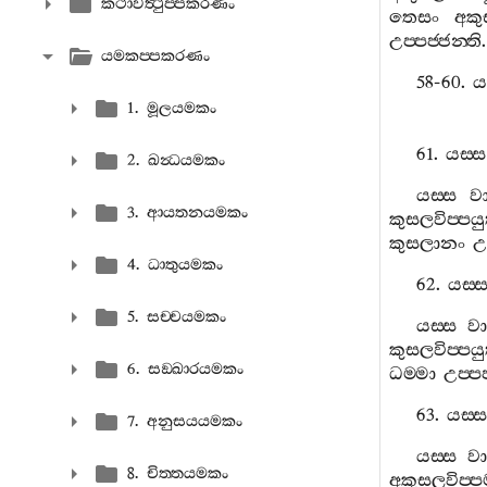
කථාවත්‍ථුප‍්පකරණං
තෙසං
අකු
උප‍්පජ‍්ජන‍්ති
යමකප‍්පකරණං
58-60.
යත
1. මූලයමකං
61.
යස‍්ස
2. ඛන්‍ධයමකං
යස‍්ස
ව
3. ආයතනයමකං
කුසලවිප‍්පයුත
කුසලානං
උ
4. ධාතුයමකං
62.
යස‍්
5. සච‍්චයමකං
යස‍්ස
ව
කුසලවිප‍්පයුත
6. සඞ‍්ඛාරයමකං
ධම‍්මා
උප‍්පජ
63.
යස‍්ස
7. අනුසයයමකං
යස‍්ස
වා
8. චිත‍්තයමකං
අකුසලවිප‍්පම