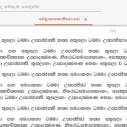
පච‍්චුප‍්පන‍්නාතීතවාරො
702
කුසලා
ධම‍්මා
උප‍්පජ‍්ජන‍්ති
තස‍්ස
අකුසලා
ධම‍්මා
උප‍්පජ‍්ජිත්‍ථා
වා
පන
අකුසලා
ධම‍්මා
උප‍්පජ‍්ජිත්‍ථ
තස‍්ස
කුසලා
ධ
‍්තචිත‍්තස‍්ස
උප‍්පාදක‍්ඛණෙ
,
නිරොධසමාපන‍්නානං
,
අසඤ‍්ඤ
ා
උප‍්පජ‍්ජන‍්ති
.
කුසලානං
උප‍්පාදක‍්ඛණෙ
තෙසං
අකුසලා
ච
ධ
කුසලා
ධම‍්මා
උප‍්පජ‍්ජන‍්ති
තස‍්ස
අබ්‍යාකතා
ධම‍්මා
උප‍්පජ‍්ජිත
ා
පන
අබ්‍යාකතා
ධම‍්මා
උප‍්පජ‍්ජිත්‍ථ
තස‍්ස
කුසලා
‍්තචිත‍්තස‍්ස
උප‍්පාදක‍්ඛණෙ
,
නිරොධසමාපන‍්නානං
,
අසඤ‍්
ලා
ධම‍්මා
උප‍්පජ‍්ජන‍්ති
.
කුසලානං
උප‍්පාදක‍්ඛණෙ
තෙසං
අබ්‍ය
කුසලා
ධම‍්මා
උප‍්පජ‍්ජන‍්ති
තස‍්ස
අබ්‍යාකතා
ධම‍්මා
උප‍්පජ‍්ජිත්
ා
පන
අබ්‍යාකතා
ධම‍්මා
උප‍්පජ‍්ජිත්‍ථ
තස‍්ස
අකුසලා
ුත‍්තචිත‍්තස‍්ස
උප‍්පාදක‍්ඛණෙ
,
නිරොධසමාපන‍්නානං
,
අසඤ‍