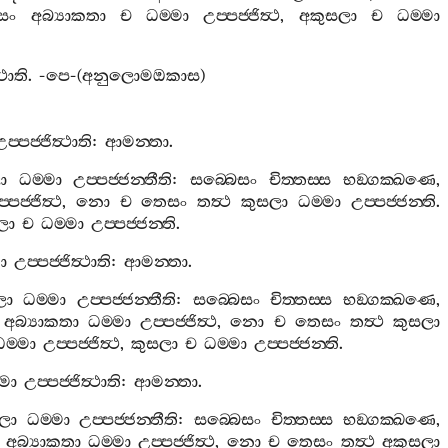
සං
අබ්‍යාකතා
ච
ධම‍්මා
උප‍්පජ‍්ජිත්‍ථ
,
අකුසලා
ච
ධම‍්මා
‍ථාති
. -
පෙ
-(
අනුලොමඔකාස
)
උප‍්පජ‍්ජිත්‍ථාති
:
ආමන‍්තා
.
ා
ධම‍්මා
උප‍්පජ‍්ජන‍්තීති
:
සබ‍්බෙසං
චිත‍්තස‍්ස
භඞ‍්ගක‍්ඛණෙ
,
‍්පජ‍්ජිත්‍ථ
,
නො
ච
තෙසං
තත්‍ථ
කුසලා
ධම‍්මා
උප‍්පජ‍්ජන‍්ති
.
ලා
ච
ධම‍්මා
උප‍්පජ‍්ජන‍්ති
.
ා
උප‍්පජ‍්ජිත්‍ථාති
:
ආමන‍්තා
.
ලා
ධම‍්මා
උප‍්පජ‍්ජන‍්තීති
:
සබ‍්බෙසං
චිත‍්තස‍්ස
භඞ‍්ගක‍්ඛණෙ
,
අබ්‍යාකතා
ධම‍්මා
උප‍්පජ‍්ජිත්‍ථ
,
නො
ච
තෙසං
තත්‍ථ
කුසලා
ධම‍්මා
උප‍්පජ‍්ජිත්‍ථ
,
කුසලා
ච
ධම‍්මා
උප‍්පජ‍්ජන‍්ති
.
්මා
උප‍්පජ‍්ජිත්‍ථාති
:
ආමන‍්තා
.
ලා
ධම‍්මා
උප‍්පජ‍්ජන‍්තීති
:
සබ‍්බෙසං
චිත‍්තස‍්ස
භඞ‍්ගක‍්ඛණෙ
,
අබ්‍යාකතා
ධම‍්මා
උප‍්පජ‍්ජිත්‍ථ
,
නො
ච
තෙසං
තත්‍ථ
අකුසලා