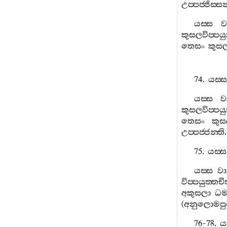
උප‍්පජ‍්ජිස‍්සන
යස‍්ස
ව
කුසලවිප‍්පයුත
තෙසං
කුස
74.
යස‍්ස
යස‍්ස
ව
කුසලවිප‍්පයුත
තෙසං
කුස
උප‍්පජ‍්ජන‍්ති
.
75.
යස‍්ස
යස‍්ස
වා
විප‍්පයුත‍්තචි
අකුසලා
ධම‍
(
අනුලොමපුග
76-78.
යත