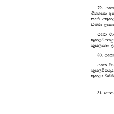
79.
යස‍්
චිත‍්තස‍්ස
අන
තත්‍ථ
අකුස
ධම‍්මා
උප‍්පජ
යස‍්ස
වා
කුසලවිප‍්පයුත
කුසලානං
උ
80.
යස‍්ස
යස‍්ස
වා
කුසලවිප‍්පයුත
කුසලා
ධම‍්ම
81.
යස‍්ස
යස‍්ස
වා
අකුසලවිප‍්පය
අකුසලා
ධම