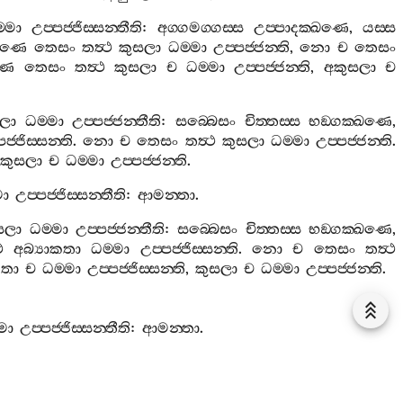
‍්මා
උප‍්පජ‍්ජිස‍්සන‍්තීති
:
අග‍්ගමග‍්ගස‍්ස
උප‍්පාදක‍්ඛණෙ
,
යස‍්ස
්ඛණෙ
තෙසං
තත්‍ථ
කුසලා
ධම‍්මා
උප‍්පජ‍්ජන‍්ති
,
නො
ච
තෙසං
ණෙ
තෙසං
තත්‍ථ
කුසලා
ච
ධම‍්මා
උප‍්පජ‍්ජන‍්ති
,
අකුසලා
ච
ලා
ධම‍්මා
උප‍්පජ‍්ජන‍්තීති
:
සබ‍්බෙසං
චිත‍්තස‍්ස
භඞ‍්ගක‍්ඛණෙ
,
පජ‍්ජිස‍්සන‍්ති
.
නො
ච
තෙසං
තත්‍ථ
කුසලා
ධම‍්මා
උප‍්පජ‍්ජන‍්ති
.
කුසලා
ච
ධම‍්මා
උප‍්පජ‍්ජන‍්ති
.
මා
උප‍්පජ‍්ජිස‍්සන‍්තීති
:
ආමන‍්තා
.
සලා
ධම‍්මා
උප‍්පජ‍්ජන‍්තීති
:
සබ‍්බෙසං
චිත‍්තස‍්ස
භඞ‍්ගක‍්ඛණෙ
,
ථ
අබ්‍යාකතා
ධම‍්මා
උප‍්පජ‍්ජිස‍්සන‍්ති
.
නො
ච
තෙසං
තත්‍ථ
කතා
ච
ධම‍්මා
උප‍්පජ‍්ජිස‍්සන‍්ති
,
කුසලා
ච
ධම‍්මා
උප‍්පජ‍්ජන‍්ති
.
්මා
උප‍්පජ‍්ජිස‍්සන‍්තීති
:
ආමන‍්තා
.
සලා
ධම‍්මා
උප‍්පජ‍්ජන‍්තීති
:
සබ‍්බෙසං
චිත‍්තස‍්ස
භඞ‍්ගක‍්ඛණෙ
,
‍ථ
අබ්‍යාකතා
ධම‍්මා
උප‍්පජ‍්ජිස‍්සන‍්ති
,
නො
ච
තෙසං
තත්‍ථ
අබ්‍යාකතා
ච
ධම‍්මා
උප‍්පජ‍්ජිස‍්සන‍්ති
.
අකුසලා
ච
ධම‍්මා