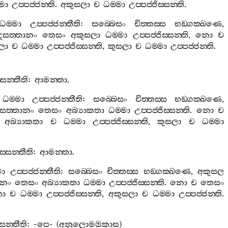
්මා
උප‍්පජ‍්ජන‍්ති
.
අකුසලා
ච
ධම‍්මා
උප‍්පජ‍්ජිස‍්සන‍්ති
.
ධම‍්මා
උප‍්පජ‍්ජන‍්තීති
:
සබ‍්බෙසං
චිත‍්තස‍්ස
භඞ‍්ගක‍්ඛණෙ
,
සත‍්තානං
තෙසං
අකුසලා
ධම‍්මා
උප‍්පජ‍්ජිස‍්සන‍්ති
,
නො
ච
ලා
ච
ධම‍්මා
උප‍්පජ‍්ජිස‍්සන‍්ති
,
කුසලා
ච
ධම‍්මා
උප‍්පජ‍්ජන‍්ති
.
‍්සන‍්තීති
:
ආමන‍්තා
.
ධම‍්මා
උප‍්පජ‍්ජන‍්තීති
:
සබ‍්බෙසං
චිත‍්තස‍්ස
භඞ‍්ගක‍්ඛණෙ
,
සත‍්තානං
තෙසං
අබ්‍යාකතා
ධම‍්මා
උප‍්පජ‍්ජිස‍්සන‍්ති
.
නො
ච
අබ්‍යාකතා
ච
ධම‍්මා
උප‍්පජ‍්ජිස‍්සන‍්ති
,
කුසලා
ච
ධම‍්මා
ිස‍්සන‍්තීති
:
ආමන‍්තා
.
මා
උප‍්පජ‍්ජන‍්තීති
:
සබ‍්බෙසං
චිත‍්තස‍්ස
භඞ‍්ගක‍්ඛණෙ
,
අකුසල
ානං
තෙසං
අබ්‍යාකතා
ධම‍්මා
උප‍්පජ‍්ජිස‍්සන‍්ති
.
නො
ච
තෙසං
තා
ච
ධම‍්මා
උප‍්පජ‍්ජිස‍්සන‍්ති
,
අකුසලා
ච
ධම‍්මා
උප‍්පජ‍්ජන‍්ති
.
්සන‍්තීති
: -
පෙ
- (
අනුලොමඔකාස
)