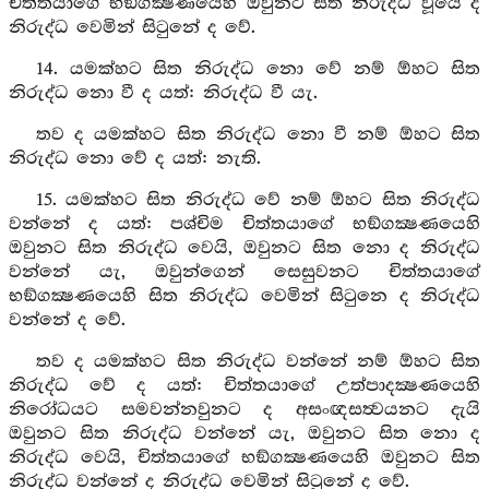
චිත්තයාගේ භඞ්ගක්‍ෂණයෙහි ඔවුනට සිත නිරුද්ධ වූයේ ද
නිරුද්ධ වෙමින් සිටුනේ ද වේ.
14. යමක්හට සිත නිරුද්ධ නො වේ නම් ඕහට සිත
නිරුද්ධ නො වී ද යත්: නිරුද්ධ වී යැ.
තව ද යමක්හට සිත නිරුද්ධ නො වී නම් ඕහට සිත
නිරුද්ධ නො වේ ද යත්: නැති.
15. යමක්හට සිත නිරුද්ධ වේ නම් ඕහට සිත නිරුද්ධ
වන්නේ ද යත්: පශ්චිම චිත්තයාගේ භඞ්ගක්‍ෂණයෙහි
ඔවුනට සිත නිරුද්ධ වෙයි, ඔවුනට සිත නො ද නිරුද්ධ
වන්නේ යැ, ඔවුන්ගෙන් සෙසුවනට චිත්තයාගේ
භඞ්ගක්‍ෂණයෙහි සිත නිරුද්ධ වෙමින් සිටුනෙ ද නිරුද්ධ
වන්නේ ද වේ.
තව ද යමක්හට සිත නිරුද්ධ වන්නේ නම් ඕහට සිත
නිරුද්ධ වේ ද යත්: චිත්තයාගේ උත්පාදක්‍ෂණයෙහි
නිරෝධයට සමවන්නවුනට ද අසංඥසත්‍වයනට දැයි
ඔවුනට සිත නිරුද්ධ වන්නේ යැ, ඔවුනට සිත නො ද
නිරුද්ධ වෙයි, චිත්තයාගේ භඞ්ගක්‍ෂණයෙහි ඔවුනට සිත
නිරුද්ධ වන්නේ ද නිරුද්ධ වෙමින් සිටුනේ ද වේ.