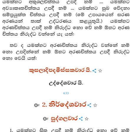
යමක්හට අකුශලචිත්තය උපදී නම් ... යමක්හට
අව්‍යාකෘතචිත්තය උපදී නම් ... යමක්හට සුඛ වේදනා
සම්ප්‍රයුක්ත චිත්තය උපදී නම් (මේ උපායයෙන් සරණ
අරණයන් තාක් උද්ධරණය කළයුතුයි.) යමක්හට
අරණචිත්තය උපදී නම් නිරුද්ධ නො වේ නම් ඕහට අරණ
චිත්තය නිරුද්ධ වන්නේ යැ යත්:
තව ද යමක්හට අරණචිත්තය නිරුද්ධ වන්නේ නම්
නො උපදින්නේ නම් ඕහට අරණචිත්තය උපදී නිරුද්ධ
නො වෙයි යත්:
කුසලාදිපදමිස්සකවාර යි.
උද්දේශවාර යි.
633
2. නිර්දේශවාර
පුද්ගලවාර
1. යමක්හට සිත උපදී නම් නිරුද්ධ නො වේ නම්