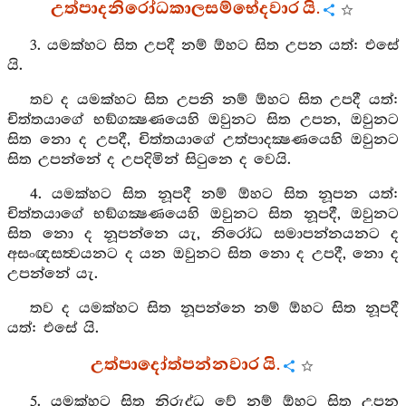
උත්පාදනිරෝධකාලසම්භේදවාර යි.
3. යමක්හට සිත උපදී නම් ඕහට සිත උපන යත්: එසේ
යි.
තව ද යමක්හට සිත උපනි නම් ඕහට සිත උපදී යත්:
චිත්තයාගේ භඞ්ගක්‍ෂණයෙහි ඔවුනට සිත උපන, ඔවුනට
සිත නො ද උපදී, චිත්තයාගේ උත්පාදක්‍ෂණයෙහි ඔවුනට
සිත උපන්නේ ද උපදිමින් සිටුනෙ ද වෙයි.
4. යමක්හට සිත නූපදී නම් ඕහට සිත නූපන යත්:
චිත්තයාගේ භඞ්ගක්‍ෂණයෙහි ඔවුනට සිත නූපදී, ඔවුනට
සිත නො ද නූපන්නෙ යැ, නිරෝධ සමාපන්නයනට ද
අසංඥසත්‍වයනට ද යන ඔවුනට සිත නො ද උපදී, නො ද
උපන්නේ යැ.
තව ද යමක්හට සිත නූපන්නෙ නම් ඕහට සිත නූපදී
යත්: එසේ යි.
උත්පාදෝත්පන්නවාර යි.
5. යමක්හට සිත නිරුද්ධ වේ නම් ඕහට සිත උපන