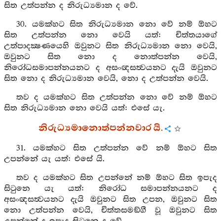
සිත උත්පන්න ද නිරුධ්‍යමාන ද වේ.
30. යමක්හට සිත නිරුධ්‍යමාන නො වේ නම් ඕහට
සිත උත්පන්න නො වෙයි යත්: චිත්තයාගේ
උත්පාදක්‍ෂණයෙහි ඔවුනට සිත නිරුධ්‍යමාන නො වෙයි,
ඔවුනට සිත නො ද නොත්පන්න වෙයි,
නිරෝධසමාපන්නයනට ද අසංඥසත්‍වයනට දැයි ඔවුනට
සිත නො ද නිරුධ්‍යමාන වෙයි, නො ද උත්පන්න වෙයි.
තව ද යමක්හට සිත උත්පන්න නො වේ නම් ඕහට
සිත නිරුධ්‍යමාන නො වෙයි යත්: එසේ යැ.
නිරුධ්‍යමානොත්පන්නවාර යි.
31. යමක්හට සිත උත්පන්න වේ නම් ඕහට සිත
උපන්නේ යැ යත්: එසේ යි.
තව ද යමක්හට සිත උපන්නේ නම් ඕහට සිත ඉපැද
සිටුනෙ යැ යත්: නිරෝධ සමාපන්නයනට ද
අසංඥසත්‍වයනට දැයි ඔවුනට සිත උපන, ඔවුනට සිත
නො උත්පන්න වෙයි, චිත්තසමඞ්ගී වූ ඔවුනට සිත