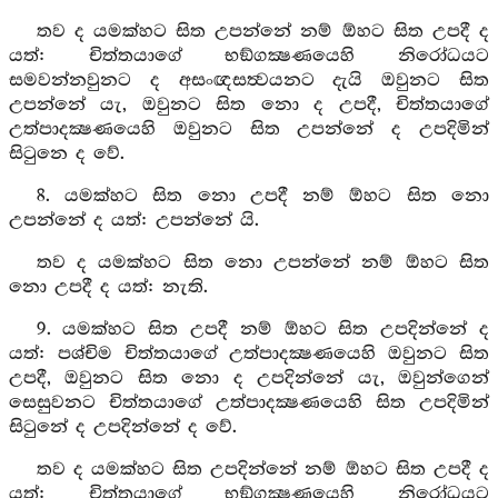
තව ද යමක්හට සිත උපන්නේ නම් ඕහට සිත උපදී ද
යත්: චිත්තයාගේ භඞ්ගක්‍ෂණයෙහි නිරෝධයට
සමවන්නවුනට ද අසංඥසත්‍වයනට දැයි ඔවුනට සිත
උපන්නේ යැ, ඔවුනට සිත නො ද උපදී, චිත්තයාගේ
උත්පාදක්‍ෂණයෙහි ඔවුනට සිත උපන්නේ ද උපදිමින්
සිටුනෙ ද වේ.
8. යමක්හට සිත නො උපදී නම් ඕහට සිත නො
උපන්නේ ද යත්: උපන්නේ යි.
තව ද යමක්හට සිත නො උපන්නේ නම් ඕහට සිත
නො උපදී ද යත්: නැති.
9. යමක්හට සිත උපදී නම් ඕහට සිත උපදින්නේ ද
යත්: පශ්චිම චිත්තයාගේ උත්පාදක්‍ෂණයෙහි ඔවුනට සිත
උපදී, ඔවුනට සිත නො ද උපදින්නේ යැ, ඔවුන්ගෙන්
සෙසුවනට චිත්තයාගේ උත්පාදක්‍ෂණයෙහි සිත උපදිමින්
සිටුනේ ද උපදින්නේ ද වේ.
තව ද යමක්හට සිත උපදින්නේ නම් ඕහට සිත උපදී ද
යත්: චිත්තයාගේ භඞ්ගක්‍ෂණයෙහි නිරෝධයට