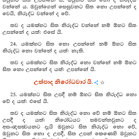
ඔවුනට සිත උපන්නේ ය, ඔවුනට සිත නො ද නිරුද්ධ
වන්නේ ය. ඔවුන්ගෙන් සෙසුවනට සිත නො උපන්නේ ද
වෙයි, නිරුද්ධ වන්නේ ද වේ.
තව ද යමක්හට සිත නිරුද්ධ වන්නේ නම් ඕහට සිත
උපන්නේ ද යත්: එසේ යි.
24. යමක්හට සිත නො උපන්නේ නම් ඕහට සිත
නිරුද්ධ නො වන්නේ ද යත්: නැති.
තව ද යමක්හට සිත නිරුද්ධ නො වන්නේ නම් ඕහට
සිත නො උපන්නේ ද යත්: උපන්නේ යි.
උත්පාද නිරෝධවාර යි.
25. යමක්හට සිත උපදී නම් ඕහට සිත නිරුද්ධ නො
වේ ද යත්: එසේ යි.
තව ද යමක්හට සිත නිරුද්ධ නො වේ නම් ඕහට සිත
උපදී ද යත්: නිරෝධයට සමවන්නවුනට ද
අසංඥසත්‍වයනට දැයි ඔවුනට සිත නිරුද්ධ නො වේ,
ඔවුනට සිත නො ද උපදී, සිත උපන් කෙණෙහි ඔවුනට