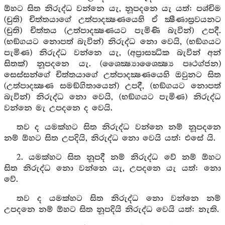
ඕහට සිත නිරුද්ධ වන්නෙ යැ, නූපදනෙ යැ යත්: පශ්චිම
(චුති) චිත්තයාගේ උත්පාදක්‍ෂණයෙහි ඒ ක්‍ෂීණාස්‍රවයනට
(චුති) චිත්තය (උත්පාදක්‍ෂණයට පැමිණි බැවින්) උපදී.
(භඞ්ගයට නොපත් බැවින්) නිරුද්ධ නො වෙයි, (භඞ්ගයට
පැමිණ) නිරුද්ධ වන්නෙ යැ, (අප්‍රාසන්‍ධික බැවින් අන්
සිතක්) නූපදනෙ යැ. (ශෛක්‍ෂ්‍යාශෛක්‍ෂ්‍ය පෘථග්ජන)
සෙස්සන්ගේ චිත්තයාගේ උත්පාදක්‍ෂණයෙහි ඔවුනට සිත
(උත්පාදක්‍ෂණ සමඞ්ගිතායෙන්) උපදී, (භඞ්ගයට නොපත්
බැවින්) නිරුද්ධ නො වෙයි, (භඞ්ගයට පැමිණ) නිරුද්ධ
වන්නෙ මැ උපදනෙ ද වෙයි.
තව ද යමක්හට සිත නිරුද්ධ වන්නෙ නම් නූපදනෙ
නම් ඕහට සිත උපදියි, නිරුද්ධ නො වෙයි යත්: එසේ යි.
2. යමක්හට සිත නූපදී නම් නිරුද්ධ වේ නම් ඕහට
සිත නිරුද්ධ නො වන්නෙ යැ, උපදනෙ යැ යත්: නො
වේ.
තව ද යමක්හට සිත නිරුද්ධ නො වන්නෙ නම්
උපදනෙ නම් ඕහට සිත නූපදියි නිරුද්ධ වෙයි යත්: නැති.