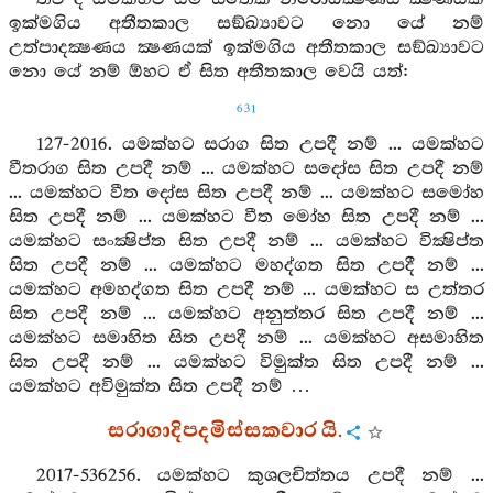
ඉක්මගිය අතීතකාල සඞ්ඛ්‍යාවට නො යේ නම්
උත්පාදක්‍ෂණය ක්‍ෂණයක් ඉක්මගිය අතීතකාල සඞ්ඛ්‍යාවට
නො යේ නම් ඕහට ඒ සිත අතීතකාල වෙයි යත්:
631
127-2016. යමක්හට සරාග සිත උපදී නම් ... යමක්හට
වීතරාග සිත උපදී නම් ... යමක්හට සදෝස සිත උපදී නම්
... යමක්හට වීත දෝස සිත උපදී නම් ... යමක්හට සමෝහ
සිත උපදී නම් ... යමක්හට වීත මෝහ සිත උපදී නම් ...
යමක්හට සංක්‍ෂිප්ත සිත උපදී නම් ... යමක්හට වික්‍ෂිප්ත
සිත උපදී නම් ... යමක්හට මහද්ගත සිත උපදී නම් ...
යමක්හට අමහද්ගත සිත උපදී නම් ... යමක්හට ස උත්තර
සිත උපදී නම් ... යමක්හට අනුත්තර සිත උපදී නම් ...
යමක්හට සමාහිත සිත උපදී නම් ... යමක්හට අසමාහිත
සිත උපදී නම් ... යමක්හට විමුක්ත සිත උපදී නම් ...
යමක්හට අවිමුක්ත සිත උපදී නම් …
සරාගාදිපදමිස්සකවාර යි.
2017-536256. යමක්හට කුශලචිත්තය උපදී නම් ...