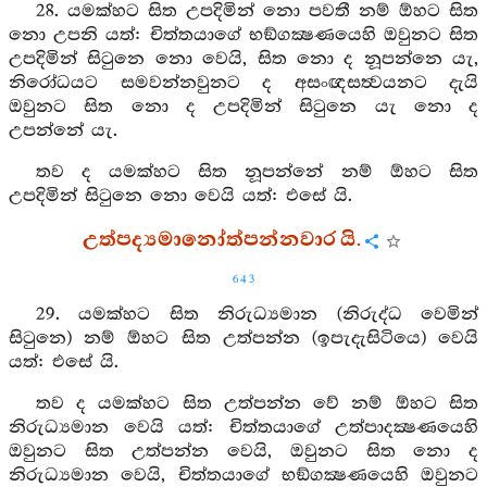
28. යමක්හට සිත උපදිමින් නො පවතී නම් ඕහට සිත
නො උපනි යත්: චිත්තයාගේ භඞ්ගක්‍ෂණයෙහි ඔවුනට සිත
උපදිමින් සිටුනෙ නො වෙයි, සිත නො ද නූපන්නෙ යැ,
නිරෝධයට සමවන්නවුනට ද අසංඥසත්‍වයනට දැයි
ඔවුනට සිත නො ද උපදිමින් සිටුනෙ යැ නො ද
උපන්නේ යැ.
තව ද යමක්හට සිත නූපන්නේ නම් ඕහට සිත
උපදිමින් සිටුනෙ නො වෙයි යත්: එසේ යි.
උත්පද්‍යමානෝත්පන්නවාර යි.
643
29. යමක්හට සිත නිරුධ්‍යමාන (නිරුද්ධ වෙමින්
සිටුනෙ) නම් ඕහට සිත උත්පන්න (ඉපැදැසිටියෙ) වෙයි
යත්: එසේ යි.
තව ද යමක්හට සිත උත්පන්න වේ නම් ඕහට සිත
නිරුධ්‍යමාන වෙයි යත්: චිත්තයාගේ උත්පාදක්‍ෂණයෙහි
ඔවුනට සිත උත්පන්න වෙයි, ඔවුනට සිත නො ද
නිරුධ්‍යමාන වෙයි, චිත්තයාගේ භඞ්ගක්‍ෂණයෙහි ඔවුනට