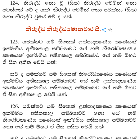
124. නිරුද්ධ නො වූ (සිත) නිරුද්ධ වෙමින් නො
පවත්නේ වේ ද යත්: නිරුද්ධ වෙමින් නො පවත්නා (සිත)
නො නිරුද්ධ වූයේ වේ ද යත්:
නිරුද්ධ නිරුද්ධ්‍යමානවාර යි.
125. යමක්හට යම් සිතෙක් උත්පාදක්‍ෂණය ක්‍ෂණයක්
ඉක්මගිය අතීතකාල සඞ්ඛ්‍යාවට යේ නම් නිරෝධක්‍ෂණය
ක්‍ෂණයක් ඉක්මගිය අතීතකාල සඞ්ඛ්‍යාවට යේ නම් ඕහට
ඒ සිත අතීත වෙයි යත්:
තව ද යමක්හට යම් සිතෙක් නිරෝධක්‍ෂණය ක්‍ෂණයක්
ඉක්මගිය අතීතකාල සඞ්ඛ්‍යාවට යේ නම් උත්පාදක්‍ෂණය
ක්‍ෂණයක් ඉක්මගිය අතීතකාල සඞ්ඛ්‍යාවට යේ නම් ඕහට
ඒ සිත අතීතකාල වෙයි යත්:
126. යමක්හට යම් සිතෙක් උත්පාදක්‍ෂණය ක්‍ෂණයක්
ඉක්මගිය අතීතකාල සඞ්ඛ්‍යාවට නො යේ නම්
නිරෝධක්‍ෂණය ක්‍ෂණයක් ඉක්මගිය අතීතකාල සඞ්ඛ්‍යාවට
නො යේ නම් ඕහට ඒ සිත අතීත වෙයි යත්:
තව ද යමක්හට යම් සිතෙක් නිරෝධක්‍ෂණය ක්‍ෂණයක්