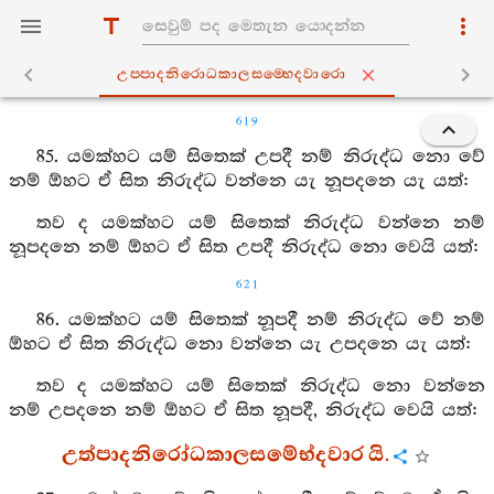
උප‍්පාදනිරොධකාලසම‍්භෙදවාරො
619
85. යමක්හට යම් සිතෙක් උපදී නම් නිරුද්ධ නො වේ
නම් ඕහට ඒ සිත නිරුද්ධ වන්නෙ යැ නූපදනෙ යැ යත්:
තව ද යමක්හට යම් සිතෙක් නිරුද්ධ වන්නෙ නම්
නූපදනෙ නම් ඕහට ඒ සිත උපදී නිරුද්ධ නො වෙයි යත්:
621
86. යමක්හට යම් සිතෙක් නූපදී නම් නිරුද්ධ වේ නම්
ඕහට ඒ සිත නිරුද්ධ නො වන්නෙ යැ උපදනෙ යැ යත්:
තව ද යමක්හට යම් සිතෙක් නිරුද්ධ නො වන්නෙ
නම් උපදනෙ නම් ඕහට ඒ සිත නූපදී, නිරුද්ධ වෙයි යත්:
උත්පාදනිරෝධකාලසම්‍භේදවාර යි.