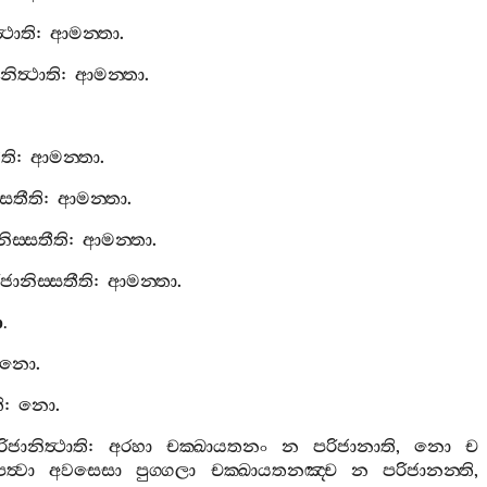
‍ථාති
:
ආමන‍්තා
.
නිත්‍ථාති
:
ආමන‍්තා
.
ීති
:
ආමන‍්තා
.
්සතීති
:
ආමන‍්තා
.
ිස‍්සතීති
:
ආමන‍්තා
.
ජානිස‍්සතීති
:
ආමන‍්තා
.
ො
.
නො
.
ි
:
නො
.
ිජානිත්‍ථාති
:
අරහා
චක‍්ඛායතනං
න
පරිජානාති
,
නො
ච
ත්‍වා
අවසෙසා
පුග‍්ගලා
චක‍්ඛායතනඤ‍්ච
න
පරිජානන‍්ති
,