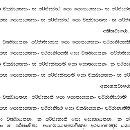
ො
චක‍්ඛායතනං
න
පරිජානිත්‍ථ
සො
සොතායතනං
න
පරිජානිත්
පන
සොතායතනං
න
පරිජානිත්‍ථ
සො
චක‍්ඛායතනං
න
පරිජා
අතීතවාරො
.
ො
චක‍්ඛායතනං
පරිජානිස‍්සති
සො
සොතායතනං
පරිජානිස‍්සත
පන
සොතායතනං
පරිජානිස‍්සති
සො
චක‍්ඛායතනං
පරිජානිස‍
ො
චක‍්ඛායතනං
න
පරිජානිස‍්සති
සො
සොතායතනං
න
පරිජාන
පන
සොතායතනං
න
පරිජානිස‍්සති
සො
චක‍්ඛායතනං
න
පරි
අනාගතවාර
ො
චක‍්ඛායතනං
පරිජානාති
සො
සොතායතනං
පරිජානිත්‍ථාති
:
පන
සොතායතනං
පරිජානිත්‍ථ
සො
චක‍්ඛායතනං
පරිජානාතීත
ො
චක‍්ඛායතනං
න
පරිජානාති
සො
සොතායතනං
න
පර
ං
න
පරිජානිත්‍ථ
.
අග‍්ගමග‍්ගසමඞ‍්ගිඤ‍්ච
අරහන‍්තඤ‍්ච
ඨපෙ