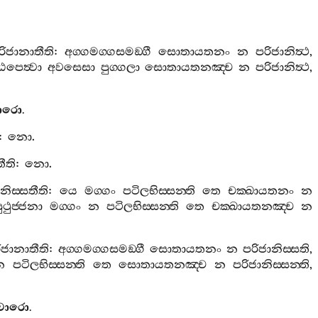
රිජානාතීති
:
අග‍්ගමග‍්ගසමඞ‍්ගී
සොතායතනං
න
පරිජානිත්‍ථ
,
ඨපෙත්‍වා
අවසෙසා
පුග‍්ගලා
සොතායතනඤ‍්ච
න
පරිජානිත්‍ථ
,
තවාරො
.
:
නො
.
ීති
:
නො
.
නිස‍්සතීති
:
යෙ
මග‍්ගං
පටිලභිස‍්සන‍්ති
තෙ
චක‍්ඛායතනං
න
ුථුජ‍්ජනා
මග‍්ගං
න
පටිලභිස‍්සන‍්ති
තෙ
චක‍්ඛායතනඤ‍්ච
න
ිජානාතීති
:
අග‍්ගමග‍්ගසමඞ‍්ගී
සොතායතනං
න
පරිජානිස‍්සති
,
න
පටිලභිස‍්සන‍්ති
තෙ
සොතායතනඤ‍්ච
න
පරිජානිස‍්සන‍්ති
,
ගතවාරො
.