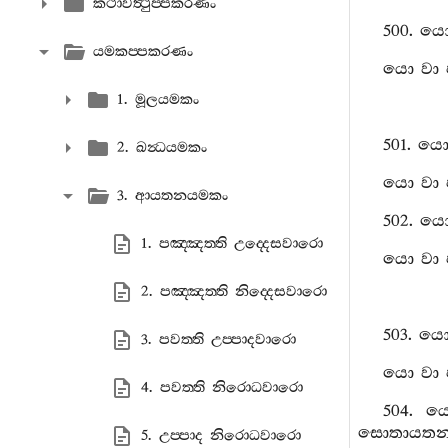
කථාවත්‍ථුප‍්පකරණං
500.
ය
යමකප‍්පකරණං
යො
වා
1. මූලයමකං
501.
ය
2. ඛන්‍ධයමකං
යො
වා
3. ආයතනයමකං
502.
ය
1. පඤ‍්ඤත‍්ති උද‍්දෙසවාරො
යො
වා
2. පඤ‍්ඤත‍්ති නිද‍්දෙසවාරො
503.
ය
3. පවත‍්ති උප‍්පාදවාරො
යො
වා
4. පවත‍්ති නිරොධවාරො
504.
ය
සොතායතන
5. උප‍්පාද නිරොධවාරො