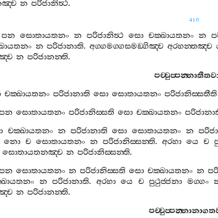
ඤ‍්ච
න
පරිජානිත්‍ථ
.
410
පන
සොතායතනං
න
පරිජානිත්‍ථ
සො
චක‍්ඛායතනං
න
ප
්ඛායතනං
න
පරිජානාති
.
අග‍්ගමග‍්ගසමඞ‍්ගිඤ‍්ච
අරහන‍්තඤ‍්ච
‍්ච
න
පරිජානන‍්ති
.
පච‍්චුප‍්පන‍්නාතී
ො
චක‍්ඛායතනං
පරිජානාති
සො
සොතායතනං
පරිජානිස‍්සතීති
පන
සොතායතනං
පරිජානිස‍්සති
සො
චක‍්ඛායතනං
පරිජානාත
ො
චක‍්ඛායතනං
න
පරිජානාති
සො
සොතායතනං
න
පරිජා
,
නො
ච
සොතායතනං
න
පරිජානිස‍්සන‍්ති
.
අරහා
යෙ
ච
ප
,
සොතායතනඤ‍්ච
න
පරිජානිස‍්සන‍්ති
.
පන
සොතායතනං
න
පරිජානිස‍්සති
සො
චක‍්ඛායතනං
න
පර
‍්ඛායතනං
න
පරිජානාති
.
අරහා
යෙ
ච
පුථුජ‍්ජනා
මග‍්ගං
‍්ච
න
පරිජානන‍්ති
.
පච‍්චුප‍්පන‍්නානා