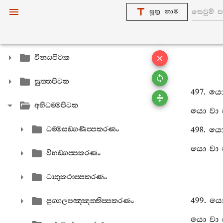
සූත්‍ර නාම
විනයපිටක
සුත‍්තපිටක
497.
ය
අභිධම‍්මපිටක
යො
වා
ධම‍්මසඞ‍්ගණිප‍්පකරණං
498.
ය
යො
වා
විභඞ‍්ගප‍්පකරණං
ධාතුකථාප‍්පකරණං
499.
ය
පුග‍්ගලපඤ‍්ඤත‍්තිප‍්පකරණං
යො
වා