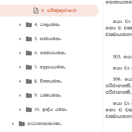
සොතායතන
6. පරිඤ‍්ඤාවාරො
යො
වා
4. ධාතුයමකං
නො
ච
චක‍
චක‍්ඛායතනඤ
5. සච‍්චයමකං
6. සඞ‍්ඛාරයමකං
505.
ය
7. අනුසයයමකං
යො
වා
506.
ය
8. චිත‍්තයමකං
පරිජානන‍්ති
පරිජානන‍්ති
9. ධම‍්මයමකං
යො
වා
10. ඉන්‍ද්‍රිය යමකං
නො
ච
චක
චක‍්ඛායතනඤ
පට‍්ඨානප‍්පකරණං