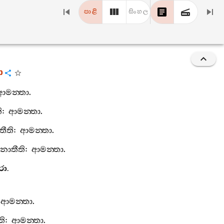
පාළි
සිංහල
ො
ආමන‍්තා
.
ි
:
ආමන‍්තා
.
තීති
:
ආමන‍්තා
.
ානාතීති
:
ආමන‍්තා
.
රො
.
:
ආමන‍්තා
.
ති
:
ආමන‍්තා
.