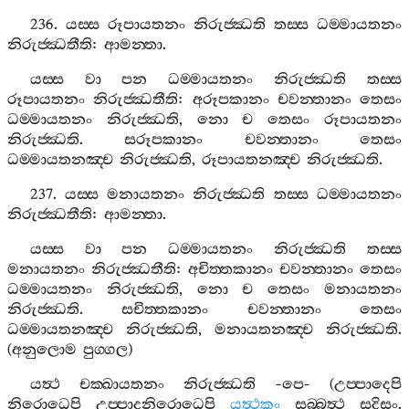
236.
යස‍්ස
රූපායතනං
නිරුජ‍්ඣති
තස‍්ස
ධම‍්මායතනං
නිරුජ‍්ඣතීති
:
ආමන‍්තා
.
යස‍්ස
වා
පන
ධම‍්මායතනං
නිරුජ‍්ඣති
තස‍්ස
රූපායතනං
නිරුජ‍්ඣතීති
:
අරූපකානං
චවන‍්තානං
තෙසං
ධම‍්මායතනං
නිරුජ‍්ඣති
,
නො
ච
තෙසං
රූපායතනං
නිරුජ‍්ඣති
.
සරූපකානං
චවන‍්තානං
තෙසං
ධම‍්මායතනඤ‍්ච
නිරුජ‍්ඣති
,
රූපායතනඤ‍්ච
නිරුජ‍්ඣති
.
237.
යස‍්ස
මනායතනං
නිරුජ‍්ඣති
තස‍්ස
ධම‍්මායතනං
නිරුජ‍්ඣතීති
:
ආමන‍්තා
.
යස‍්ස
වා
පන
ධම‍්මායතනං
නිරුජ‍්ඣති
තස‍්ස
මනායතනං
නිරුජ‍්ඣතීති
:
අචිත‍්තකානං
චවන‍්තානං
තෙසං
ධම‍්මායතනං
නිරුජ‍්ඣති
,
නො
ච
තෙසං
මනායතනං
නිරුජ‍්ඣති
.
සචිත‍්තකානං
චවන‍්තානං
තෙසං
ධම‍්මායතනඤ‍්ච
නිරුජ‍්ඣති
,
මනායතනඤ‍්ච
නිරුජ‍්ඣති
.
(
අනුලොම
පුග‍්ගල
)
යත්‍ථ
චක‍්ඛායතනං
නිරුජ‍්ඣති
-
පෙ
- (
උප‍්පාදෙපි
නිරොධෙපි
උප‍්පාදනිරොධෙපි
යත්‍ථකං
සබ‍්බත්‍ථ
සදිසං
.