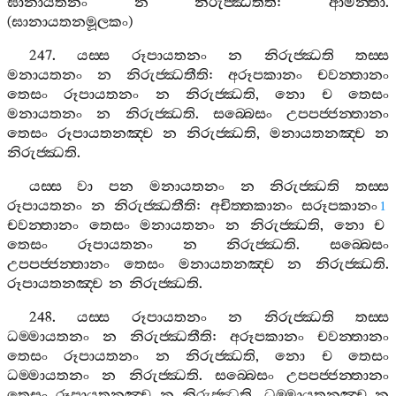
ඝානායතනං
න
නිරුජ‍්ඣතීති
:
ආමන‍්තා
.
(
ඝානායතනමූලකං
)
247.
යස‍්ස
රූපායතනං
න
නිරුජ‍්ඣති
තස‍්ස
මනායතනං
න
නිරුජ‍්ඣතීති
:
අරූපකානං
චවන‍්තානං
තෙසං
රූපායතනං
න
නිරුජ‍්ඣති
,
නො
ච
තෙසං
මනායතනං
න
නිරුජ‍්ඣති
.
සබ‍්බෙසං
උපපජ‍්ජන‍්තානං
තෙසං
රූපායතනඤ‍්ච
න
නිරුජ‍්ඣති
,
මනායතනඤ‍්ච
න
නිරුජ‍්ඣති
.
යස‍්ස
වා
පන
මනායතනං
න
නිරුජ‍්ඣති
තස‍්ස
රූපායතනං
න
නිරුජ‍්ඣතීති
:
අචිත‍්තකානං
සරූපකානං
1
චවන‍්තානං
තෙසං
මනායතනං
න
නිරුජ‍්ඣති
,
නො
ච
තෙසං
රූපායතනං
න
නිරුජ‍්ඣති
.
සබ‍්බෙසං
උපපජ‍්ජන‍්තානං
තෙසං
මනායතනඤ‍්ච
න
නිරුජ‍්ඣති
.
රූපායතනඤ‍්ච
න
නිරුජ‍්ඣති
.
248.
යස‍්ස
රූපායතනං
න
නිරුජ‍්ඣති
තස‍්ස
ධම‍්මායතනං
න
නිරුජ‍්ඣතීති
:
අරූපකානං
චවන‍්තානං
තෙසං
රූපායතනං
න
නිරුජ‍්ඣති
,
නො
ච
තෙසං
ධම‍්මායතනං
න
නිරුජ‍්ඣති
.
සබ‍්බෙසං
උපපජ‍්ජන‍්තානං
තෙසං
රූපායතනඤ‍්ච
න
නිරුජ‍්ඣති
,
ධම‍්මායතනඤ‍්ච
න