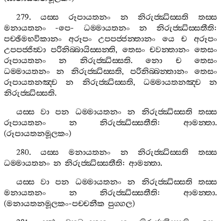
279.
යස‍්ස
රූපායතනං
න
නිරුජ‍්ඣිස‍්සති
තස‍්ස
මනායතනං
-
පෙ
-
ධම‍්මායතනං
න
නිරුජ‍්ඣිස‍්සතීති
:
පච‍්ඡිමභවිකානං
අරූපං
උපපජ‍්ජන‍්තානං
යෙ
ච
අරූපං
උපපජ‍්ජිත්‍වා
පරිනිබ‍්බායිස‍්සන‍්ති
,
තෙසං
චවන‍්තානං
තෙසං
රූපායතනං
න
නිරුජ‍්ඣිස‍්සති
.
නො
ච
තෙසං
ධම‍්මායතනං
න
නිරුජ‍්ඣිස‍්සති
,
පරිනිබ‍්බන‍්තානං
තෙසං
රූපායතනඤ‍්ච
න
නිරුජ‍්ඣිස‍්සති
,
ධම‍්මායතනඤ‍්ච
න
නිරුජ‍්ඣිස‍්සති
.
යස‍්ස
වා
පන
ධම‍්මායතනං
න
නිරුජ‍්ඣිස‍්සති
තස‍්ස
රූපායතනං
න
නිරුජ‍්ඣිස‍්සතීති
:
ආමන‍්තා
.
(
රූපායතනමූලකං
)
280.
යස‍්ස
මනායතනං
න
නිරුජ‍්ඣිස‍්සති
තස‍්ස
ධම‍්මායතනං
න
නිරුජ‍්ඣිස‍්සතීති
:
ආමන‍්තා
.
යස‍්ස
වා
පන
ධම‍්මායතනං
න
නිරුජ‍්ඣිස‍්සති
තස‍්ස
මනායතනං
න
නිරුජ‍්ඣිස‍්සතීති
:
ආමන‍්තා
.
(
මනායතනමූලකං
-
පච‍්චනීක
පුග‍්ගල
)