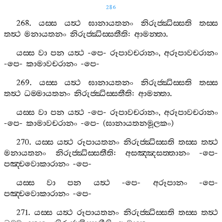
286
268.
යස‍්ස
යත්‍ථ
ඝානායතනං
නිරුජ‍්ඣිස‍්සති
තස‍්ස
තත්‍ථ
මනායතනං
නිරුජ‍්ඣිස‍්සතීති
:
ආමන‍්තා
.
යස‍්ස
වා
පන
යත්‍ථ
-
පෙ
-
රූපාවචරානං
,
අරූපාවචරානං
-
පෙ
-
කාමාවචරානං
-
පෙ
-
269.
යස‍්ස
යත්‍ථ
ඝානායතනං
නිරුජ‍්ඣිස‍්සති
තස‍්ස
තත්‍ථ
ධම‍්මායතනං
නිරුජ‍්ඣිස‍්සතීති
:
ආමන‍්තා
.
යස‍්ස
වා
පන
යත්‍ථ
-
පෙ
-
රූපාවචරානං
,
අරූපාවචරානං
-
පෙ
-
කාමාවචරානං
-
පෙ
- (
ඝානායතනමූලකං
)
270.
යස‍්ස
යත්‍ථ
රූපායතනං
නිරුජ‍්ඣිස‍්සති
තස‍්ස
තත්‍ථ
මනායතනං
නිරුජ‍්ඣිස‍්සතීති
:
අසඤ‍්ඤසත‍්තානං
-
පෙ
-
පඤ‍්චවොකාරානං
-
පෙ
-
යස‍්ස
වා
පන
යත්‍ථ
-
පෙ
-
අරූපානං
-
පෙ
-
පඤ‍්චවොකාරානං
-
පෙ
-
271.
යස‍්ස
යත්‍ථ
රූපායතනං
නිරුජ‍්ඣිස‍්සති
තස‍්ස
තත්‍ථ