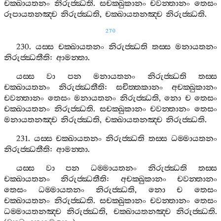
චක‍්ඛායතනං
නිරුජ‍්ඣති
.
සචක‍්ඛුකානං
චවන‍්තානං
තෙසං
රූපායතනඤ‍්ච
නිරුජ‍්ඣති
,
චක‍්ඛායතනඤ‍්ච
නිරුජ‍්ඣති
.
270
230.
යස‍්ස
චක‍්ඛායතනං
නිරුජ‍්ඣති
තස‍්ස
මනායතනං
නිරුජ‍්ඣතීති
:
ආමන‍්තා
.
යස‍්ස
වා
පන
මනායතනං
නිරුජ‍්ඣති
තස‍්ස
චක‍්ඛායතනං
නිරුජ‍්ඣතීති
:
සචිත‍්තකානං
අචක‍්ඛුකානං
චවන‍්තානං
තෙසං
මනායතනං
නිරුජ‍්ඣති
,
නො
ච
තෙසං
චක‍්ඛායතනං
නිරුජ‍්ඣති
.
සචක‍්ඛුකානං
චවන‍්තානං
තෙසං
මනායතනඤ‍්ච
නිරුජ‍්ඣති
,
චක‍්ඛායතනඤ‍්ච
නිරුජ‍්ඣති
.
231.
යස‍්ස
චක‍්ඛායතනං
නිරුජ‍්ඣති
තස‍්ස
ධම‍්මායතනං
නිරුජ‍්ඣතීති
:
ආමන‍්තා
.
යස‍්ස
වා
පන
ධම‍්මායතනං
නිරුජ‍්ඣති
තස‍්ස
චක‍්ඛායතනං
නිරුජ‍්ඣතීති
:
අචක‍්ඛුකානං
චවන‍්තානං
තෙසං
ධම‍්මායතනං
නිරුජ‍්ඣති
,
නො
ච
තෙසං
චක‍්ඛායතනං
නිරුජ‍්ඣති
.
සචක‍්ඛුකානං
චවන‍්තානං
තෙසං
ධම‍්මායතනඤ‍්ච
නිරුජ‍්ඣති
,
චක‍්ඛායතනඤ‍්ච
නිරුජ‍්ඣති
.