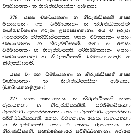
චක‍්ඛායතනං
න
නිරුජ‍්ඣිස‍්සතීති
:
ආමන‍්තා
.
276.
යස‍්ස
චක‍්ඛායතනං
න
නිරුජ‍්ඣිස‍්සති
තස‍්ස
මනායතනං
-
පෙ
-
ධම‍්මායතනං
න
නිරුජ‍්ඣිස‍්සතීති
:
පච‍්ඡිමභවිකානං
අරූපං
උපපජ‍්ජන‍්තානං
,
යෙ
ච
අරූපං
උපපජ‍්ජිත්‍වා
පරිනිබ‍්බායිස‍්සන‍්ති
,
තෙසං
චවන‍්තානං
තෙසං
චක‍්ඛායතනං
න
නිරුජ‍්ඣිස‍්සති
.
නො
ච
තෙසං
ධම‍්මායතනං
න
නිරුජ‍්ඣිස‍්සති
,
පරිනිබ‍්බන‍්තානං
තෙසං
චක‍්ඛායතනඤ‍්ච
න
නිරුජ‍්ඣිස‍්සති
.
ධම‍්මායතනඤ‍්ච
න
නිරුජ‍්ඣිස‍්සති
.
යස‍්ස
වා
පන
ධම‍්මායතනං
න
නිරුජ‍්ඣිස‍්සති
තස‍්ස
චක‍්ඛායතනං
න
නිරුජ‍්ඣිස‍්සතීති
:
ආමන‍්තා
.
(
චක‍්ඛායතනමූලකං
)
277.
යස‍්ස
ඝානායතනං
න
නිරුජ‍්ඣිස‍්සති
තස‍්ස
රූපායතනං
න
නිරුජ‍්ඣිස‍්සතීති
:
පච‍්ඡිමභවිකානං
රූපාවචරං
උපපජ‍්ජන‍්තානං
යෙ
ච
රූපාවචරං
උපපජ‍්ජිත්‍වා
පරිනිබ‍්බායිස‍්සන‍්ති
,
තෙසං
චවන‍්තානං
තෙසං
ඝානායතනං
න
නිරුජ‍්ඣිස‍්සති
,
නො
ච
තෙසං
රූපායතනං
න
නිරුජ‍්ඣිස‍්සති
.
පඤ‍්චවොකාරෙ
පරිනිබ‍්බන‍්තානං
,
අරූපෙ