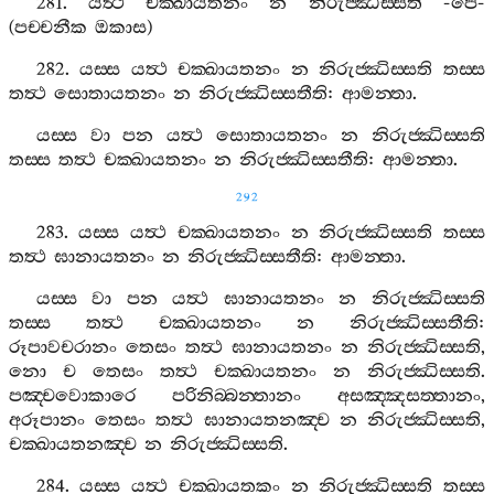
281.
යත්‍ථ
චක‍්ඛායතනං
න
නිරුජ‍්ඣිස‍්සති
-
පෙ
-
(
පච‍්චනීක
ඔකාස
)
282.
යස‍්ස
යත්‍ථ
චක‍්ඛායතනං
න
නිරුජ‍්ඣිස‍්සති
තස‍්ස
තත්‍ථ
සොතායතනං
න
නිරුජ‍්ඣිස‍්සතීති
:
ආමන‍්තා
.
යස‍්ස
වා
පන
යත්‍ථ
සොතායතනං
න
නිරුජ‍්ඣිස‍්සති
තස‍්ස
තත්‍ථ
චක‍්ඛායතනං
න
නිරුජ‍්ඣිස‍්සතීති
:
ආමන‍්තා
.
292
283.
යස‍්ස
යත්‍ථ
චක‍්ඛායතනං
න
නිරුජ‍්ඣිස‍්සති
තස‍්ස
තත්‍ථ
ඝානායතනං
න
නිරුජ‍්ඣිස‍්සතීති
:
ආමන‍්තා
.
යස‍්ස
වා
පන
යත්‍ථ
ඝානායතනං
න
නිරුජ‍්ඣිස‍්සති
තස‍්ස
තත්‍ථ
චක‍්ඛායතනං
න
නිරුජ‍්ඣිස‍්සතීති
:
රූපාවචරානං
තෙසං
තත්‍ථ
ඝානායතනං
න
නිරුජ‍්ඣිස‍්සති
,
නො
ච
තෙසං
තත්‍ථ
චක‍්ඛායතනං
න
නිරුජ‍්ඣිස‍්සති
.
පඤ‍්චවොකාරෙ
පරිනිබ‍්බන‍්තානං
අසඤ‍්ඤසත‍්තානං
,
අරූපානං
තෙසං
තත්‍ථ
ඝානායතනඤ‍්ච
න
නිරුජ‍්ඣිස‍්සති
,
චක‍්ඛායතනඤ‍්ච
න
නිරුජ‍්ඣිස‍්සති
.
284.
යස‍්ස
යත්‍ථ
චක‍්ඛායතකං
න
නිරුජ‍්ඣිස‍්සති
තස‍්ස