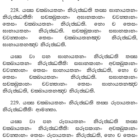
228.
යස‍්ස
චක‍්ඛායතනං
නිරුජ‍්ඣති
තස‍්ස
ඝානායතනං
නිරුජ‍්ඣතීති
:
සචක‍්ඛුකානං
අඝානකානං
චවන‍්තානං
තෙසං
චක‍්ඛායතනං
නිරුජ‍්ඣති
.
නො
ච
තෙසං
ඝානායතනං
නිරුජ‍්ඣති
.
සචක‍්ඛුකානං
සඝානකානං
චවන‍්තානං
තෙසං
චක‍්ඛායතනඤ‍්ච
නිරුජ‍්ඣති
,
ඝානායතනඤ‍්ච
නිරුජ‍්ඣති
.
යස‍්ස
වා
පන
ඝානායතනං
නිරුජ‍්ඣති
තස‍්ස
චක‍්ඛායතනං
නිරුජ‍්ඣතීති
:
සඝානකානං
අචක‍්ඛුකානං
චවන‍්තානං
තෙසං
ඝානායතනං
නිරුජ‍්ඣති
,
නො
ච
තෙසං
චක‍්ඛායතනං
නිරුජ‍්ඣති
.
සඝානකානං
සචක‍්ඛුකානං
චවන‍්තානං
තෙසං
ඝානායතනඤ‍්ච
නිරුජ‍්ඣති
,
චක‍්ඛායතනඤ‍්ච
නිරුජ‍්ඣති
.
229.
යස‍්ස
චක‍්ඛායතනං
නිරුජ‍්ඣති
තස‍්ස
රූපායතනං
නිරුජ‍්ඣතීති
:
ආමන‍්තා
.
යස‍්ස
වා
පන
රූපායතනං
නිරුජ‍්ඣති
තස‍්ස
චක‍්ඛායතනං
නිරුජ‍්ඣතීති
:
සරූපකානං
අචක‍්ඛුකානං
චවන‍්තානං
තෙසං
රූපායතනං
නිරුජ‍්ඣති
,
නො
ච
තෙසං