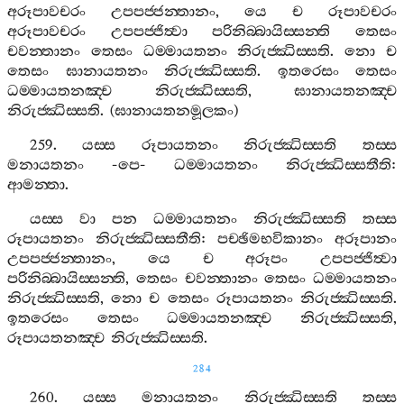
අරූපාවචරං
උපපජ‍්ජන‍්තානං
,
යෙ
ච
රූපාවචරං
අරූපාවචරං
උපපජ‍්ජිත්‍වා
පරිනිබ‍්බායිස‍්සන‍්ති
තෙසං
චවන‍්තානං
තෙසං
ධම‍්මායතනං
නිරුජ‍්ඣිස‍්සති
.
නො
ච
තෙසං
ඝානායතනං
නිරුජ‍්ඣිස‍්සති
.
ඉතරෙසං
තෙසං
ධම‍්මායතනඤ‍්ච
නිරුජ‍්ඣිස‍්සති
,
ඝානායතනඤ‍්ච
නිරුජ‍්ඣිස‍්සති
. (
ඝානායතනමූලකං
)
259.
යස‍්ස
රූපායතනං
නිරුජ‍්ඣිස‍්සති
තස‍්ස
මනායතනං
-
පෙ
-
ධම‍්මායතනං
නිරුජ‍්ඣිස‍්සතීති
:
ආමන‍්තා
.
යස‍්ස
වා
පන
ධම‍්මායතනං
නිරුජ‍්ඣිස‍්සති
තස‍්ස
රූපායතනං
නිරුජ‍්ඣිස‍්සතීති
:
පච‍්ඡිමභවිකානං
අරූපානං
උපපජ‍්ජන‍්තානං
,
යෙ
ච
අරූපං
උපපජ‍්ජිත්‍වා
පරිනිබ‍්බායිස‍්සන‍්ති
,
තෙසං
චවන‍්තානං
තෙසං
ධම‍්මායතනං
නිරුජ‍්ඣිස‍්සති
,
නො
ච
තෙසං
රූපායතනං
නිරුජ‍්ඣිස‍්සති
.
ඉතරෙසං
තෙසං
ධම‍්මායතනඤ‍්ච
නිරුජ‍්ඣිස‍්සති
,
රූපායතනඤ‍්ච
නිරුජ‍්ඣිස‍්සති
.
284
260.
යස‍්ස
මනායතනං
නිරුජ‍්ඣිස‍්සති
තස‍්ස