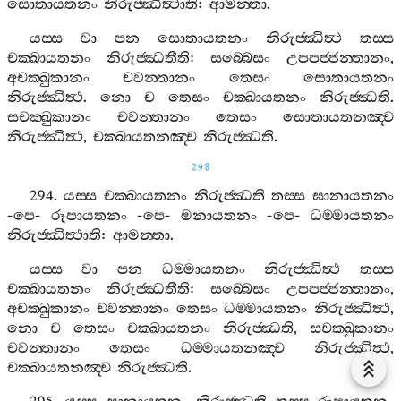
සොතායතනං
නිරුජ‍්ඣිත්‍ථාති
:
ආමන‍්තා
.
යස‍්ස
වා
පන
සොතායතනං
නිරුජ‍්ඣිත්‍ථ
තස‍්ස
චක‍්ඛායතනං
නිරුජ‍්ඣතීති
:
සබ‍්බෙසං
උපපජ‍්ජන‍්තානං
,
අචක‍්ඛුකානං
චවන‍්තානං
තෙසං
සොතායතනං
නිරුජ‍්ඣිත්‍ථ
.
නො
ච
තෙසං
චක‍්ඛායතනං
නිරුජ‍්ඣති
.
සචක‍්ඛුකානං
චවන‍්තානං
තෙසං
සොතායතනඤ‍්ච
නිරුජ‍්ඣිත්‍ථ
,
චක‍්ඛායතනඤ‍්ච
නිරුජ‍්ඣති
.
298
294.
යස‍්ස
චක‍්ඛායතනං
නිරුජ‍්ඣති
තස‍්ස
ඝානායතනං
-
පෙ
-
රූපායතනං
-
පෙ
-
මනායතනං
-
පෙ
-
ධම‍්මායතනං
නිරුජ‍්ඣිත්‍ථාති
:
ආමන‍්තා
.
යස‍්ස
වා
පන
ධම‍්මායතනං
නිරුජ‍්ඣිත්‍ථ
තස‍්ස
චක‍්ඛායතනං
නිරුජ‍්ඣතීති
:
සබ‍්බෙසං
උපපජ‍්ජන‍්තානං
,
අචක‍්ඛුකානං
චවන‍්තානං
තෙසං
ධම‍්මායතනං
නිරුජ‍්ඣිත්‍ථ
,
නො
ච
තෙසං
චක‍්ඛායතනං
නිරුජ‍්ඣති
,
සචක‍්ඛුකානං
චවන‍්තානං
තෙසං
ධම‍්මායතනඤ‍්ච
නිරුජ‍්ඣිත්‍ථ
,
චක‍්ඛායතනඤ‍්ච
නිරුජ‍්ඣති
.