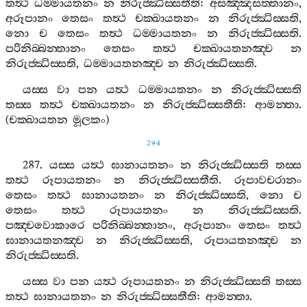
තත්‍ථ
ධම‍්මායතනං
න
නිරුජ‍්ඣිස‍්සතීති
:
අසඤ‍්ඤසත‍්තානං
,
අරූපානං
තෙසං
තත්‍ථ
චක‍්ඛායතනං
න
නිරුජ‍්ඣිස‍්සති
,
නො
ච
තෙසං
තත්‍ථ
ධම‍්මායතනං
න
නිරුජ‍්ඣිස‍්සති
.
පරිනිබ‍්බන‍්තානං
තෙසං
තත්‍ථ
චක‍්ඛායතනඤ‍්ච
න
නිරුජ‍්ඣිස‍්සති
,
ධම‍්මායතනඤ‍්ච
න
නිරුජ‍්ඣිස‍්සති
.
යස‍්ස
වා
පන
යත්‍ථ
ධම‍්මායතනං
න
නිරුජ‍්ඣිස‍්සති
තස‍්ස
තත්‍ථ
චක‍්ඛායතනං
න
නිරුජ‍්ඣිස‍්සතීති
:
ආමන‍්තා
.
(
චක‍්ඛායතන
මූලකං
)
294
287.
යස‍්ස
යත්‍ථ
ඝානායතනං
න
නිරුජ‍්ඣිස‍්සති
තස‍්ස
තත්‍ථ
රූපායතනං
න
නිරුජ‍්ඣිස‍්සතීති
.
රූපාවචරානං
තෙසං
තත්‍ථ
ඝානායතනං
න
නිරුජ‍්ඣිස‍්සති
,
නො
ච
තෙසං
තත්‍ථ
රූපායතනං
න
නිරුජ‍්ඣිස‍්සති
.
පඤ‍්චවොකාරෙ
පරිනිබ‍්බන‍්තානං
,
අරූපානං
තෙසං
තත්‍ථ
ඝානායතනඤ‍්ච
න
නිරුජ‍්ඣිස‍්සති
,
රූපායතනඤ‍්ච
න
නිරුජ‍්ඣිස‍්සති
.
යස‍්ස
වා
පන
යත්‍ථ
රූපායතනං
න
නිරුජ‍්ඣිස‍්සති
තස‍්ස
තත්‍ථ
ඝානායතනං
න
නිරුජ‍්ඣිස‍්සතීති
:
ආමන‍්තා
.