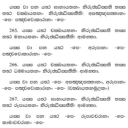
යස‍්ස
වා
පන
යත්‍ථ
ඝානායතනං
නිරුජ‍්ඣිස‍්සති
තස‍්ස
තත්‍ථ
චක‍්ඛායතනං
නිරුජ‍්ඣිස‍්සතීති
:
අසඤ‍්ඤසත‍්තානං
-
පෙ
-
පඤ‍්චවොකාරානං
-
පෙ
-
265.
යස‍්ස
යත්‍ථ
චක‍්ඛායතනං
නිරුජ‍්ඣිස‍්සති
තස‍්ස
තත්‍ථ
මනායතනං
නිරුජ‍්ඣිස‍්සතීති
:
ආමන‍්තා
.
යස‍්ස
වා
පන
යත්‍ථ
-
පෙ
-
අරූපානං
-
පෙ
-
පඤ‍්චවොකාරානං
-
පෙ
-
266.
යස‍්ස
යත්‍ථ
චක‍්ඛායතනං
නිරුජ‍්ඣිස‍්සති
තස‍්ස
තත්‍ථ
ධම‍්මායතනං
නිරුජ‍්ඣිස‍්සතීති
:
ආමන‍්තා
.
යස‍්ස
වා
පන
යත්‍ථ
-
පෙ
-
අසඤ‍්ඤසත‍්තානං
,
අරූපානං
-
පෙ
-
පඤ‍්චවොකාරානං
-
පෙ
- (
චක‍්ඛායතනමූලකං
)
267.
යස‍්ස
යත්‍ථ
ඝානායතනං
නිරුජ‍්ඣිස‍්සති
තස‍්ස
තත්‍ථ
රූපායතනං
නිරුජ‍්ඣිස‍්සතීති
:
ආමන‍්තා
.
යස‍්ස
වා
පන
යත්‍ථ
-
පෙ
-
රූපාවචරානං
-
පෙ
-
කාමාවචරානං
-
පෙ
-