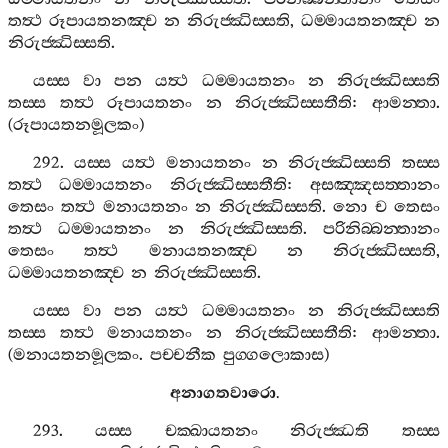
තත්‍ථ
රූපායතනඤ‍්ච
න
නිරුජ‍්ඣිස‍්සති
,
ධම‍්මායතනඤ‍්ච
න
නිරුජ‍්ඣිස‍්සති
.
යස‍්ස
වා
පන
යත්‍ථ
ධම‍්මායතනං
න
නිරුජ‍්ඣිස‍්සති
තස‍්ස
තත්‍ථ
රූපායතනං
න
නිරුජ‍්ඣිස‍්සතීති
:
ආමන‍්තා
.
(
රූපායතනමූලකං
)
292.
යස‍්ස
යත්‍ථ
මනායතනං
න
නිරුජ‍්ඣිස‍්සති
තස‍්ස
තත්‍ථ
ධම‍්මායතනං
නිරුජ‍්ඣිස‍්සතීති
:
අසඤ‍්ඤසත‍්තානං
තෙසං
තත්‍ථ
මනායතනං
න
නිරුජ‍්ඣිස‍්සති
.
නො
ච
තෙසං
තත්‍ථ
ධම‍්මායතනං
න
නිරුජ‍්ඣිස‍්සති
.
පරිනිබ‍්බන‍්තානං
තෙසං
තත්‍ථ
මනායතනඤ‍්ච
න
නිරුජ‍්ඣිස‍්සති
,
ධම‍්මායතනඤ‍්ච
න
නිරුජ‍්ඣිස‍්සති
.
යස‍්ස
වා
පන
යත්‍ථ
ධම‍්මායතනං
න
නිරුජ‍්ඣිස‍්සති
තස‍්ස
තත්‍ථ
මනායතනං
න
නිරුජ‍්ඣිස‍්සතීති
:
ආමන‍්තා
.
(
මනායතනමූලකං
.
පච‍්චනීක
පුග‍්ගලොකාස
)
අනාගතවාරො
.
293.
යස‍්ස
චක‍්ඛායතනං
නිරුජ‍්ඣති
තස‍්ස