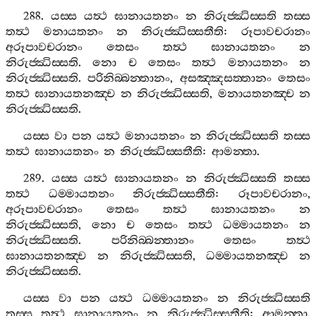
288.
යස‍්ස
යත්‍ථ
ඝානායතනං
න
නිරුජ‍්ඣිස‍්සති
තස‍්ස
තත්‍ථ
මනායතනං
න
නිරුජ‍්ඣිස‍්සතීති
:
රූපාවචරානං
අරූපාවචරානං
තෙසං
තත්‍ථ
ඝානායතනං
න
නිරුජ‍්ඣිස‍්සති
.
නො
ච
තෙසං
තත්‍ථ
මනායතනං
න
නිරුජ‍්ඣිස‍්සති
.
පරිනිබ‍්බන‍්තානං
,
අසඤ‍්ඤසත‍්තානං
තෙසං
තත්‍ථ
ඝානායතනඤ‍්ච
න
නිරුජ‍්ඣිස‍්සති
,
මනායතනඤ‍්ච
න
නිරුජ‍්ඣිස‍්සති
.
යස‍්ස
වා
පන
යත්‍ථ
මනායතනං
න
නිරුජ‍්ඣිස‍්සති
තස‍්ස
තත්‍ථ
ඝානායතනං
න
නිරුජ‍්ඣිස‍්සතීති
:
ආමන‍්තා
.
289.
යස‍්ස
යත්‍ථ
ඝානායතනං
න
නිරුජ‍්ඣිස‍්සති
තස‍්ස
තත්‍ථ
ධම‍්මායතනං
නිරුජ‍්ඣිස‍්සතීති
:
රූපාවචරානං
,
අරූපාවචරානං
තෙසං
තත්‍ථ
ඝානායතනං
න
නිරුජ‍්ඣිස‍්සති
,
නො
ච
තෙසං
තත්‍ථ
ධම‍්මායතනං
න
නිරුජ‍්ඣිස‍්සති
.
පරිනිබ‍්බන‍්තානං
තෙසං
තත්‍ථ
ඝානායතනඤ‍්ච
න
නිරුජ‍්ඣිස‍්සති
,
ධම‍්මායතනඤ‍්ච
න
නිරුජ‍්ඣිස‍්සති
.
යස‍්ස
වා
පන
යත්‍ථ
ධම‍්මායතනං
න
නිරුජ‍්ඣිස‍්සති
තස‍්ස
තත්‍ථ
ඝානායතනං
න
නිරුජ‍්ඣිස‍්සතීති
:
ආමන‍්තා
.