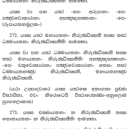
ධම‍්මායතනං
නිරුජ‍්ඣිස‍්සතීති
:
ආමන‍්තා
.
යස‍්ස
වා
පන
යත්‍ථ
-
පෙ
-
අරූපානං
-
පෙ
-
පඤ‍්චවොකාරානං
අසඤ‍්ඤසත‍්තානං
-
පෙ
-
(
රූපායතනමූලකං
)
272.
යස‍්ස
යත්‍ථ
මනායතනං
නිරුජ‍්ඣිස‍්සති
තස‍්ස
තත්‍ථ
ධම‍්මායතනං
නිරුජ‍්ඣිස‍්සතීති
:
ආමන‍්තා
.
යස‍්ස
වා
පන
යත්‍ථ
ධම‍්මායතනං
නිරුජ‍්ඣිස‍්සති
තස‍්ස
තත්‍ථ
මනායතනං
නිරුජ‍්ඣිස‍්සතීති
:
අසඤ‍්ඤසත‍්තානං
-
පෙ
-
චතුවොකාරානං
පඤ‍්චවොකාරානං
තෙසං
තත්‍ථ
ධම‍්මායතනඤ‍්ච
නිරුජ‍්ඣිස‍්සති
,
මනායතනඤ‍්ච
නිරුජ‍්ඣිස‍්සති
.
(
යථා
උප‍්පාදවාරෙ
යස‍්ස
යත්‍ථකෙ
අනාගතා
පුච‍්ඡා
විත්‍ථාරිතා
,
එවං
නිරොධෙපි
විත්‍ථාරෙතබ‍්බා
-
අනුලොම
පුග‍්ගලොකාස
)
273.
යස‍්ස
චක‍්ඛායතනං
න
නිරුජ‍්ඣිස‍්සති
තස‍්ස
සොතායතනං
න
නිරුජ‍්ඣිස‍්සතීති
:
ආමන‍්තා
.