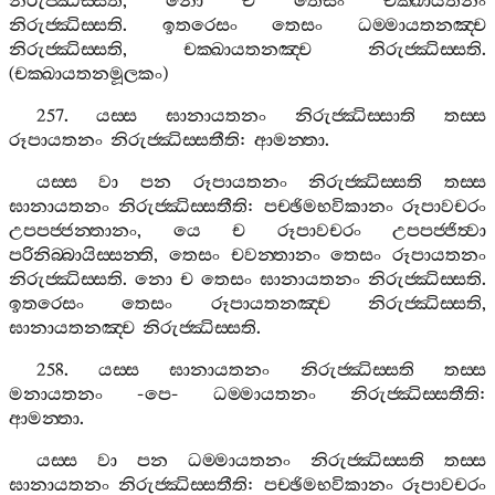
නිරුජ‍්ඣිස‍්සති
,
නො
ච
තෙසං
චක‍්ඛායතනං
නිරුජ‍්ඣිස‍්සති
.
ඉතරෙසං
තෙසං
ධම‍්මායතනඤ‍්ච
නිරුජ‍්ඣිස‍්සති
,
චක‍්ඛායතනඤ‍්ච
නිරුජ‍්ඣිස‍්සති
.
(
චක‍්ඛායතනමූලකං
)
257.
යස‍්ස
ඝානායතනං
නිරුජ‍්ඣිස‍්සාති
තස‍්ස
රූපායතනං
නිරුජ‍්ඣිස‍්සතීති
:
ආමන‍්තා
.
යස‍්ස
වා
පන
රූපායතනං
නිරුජ‍්ඣිස‍්සති
තස‍්ස
ඝානායතනං
නිරුජ‍්ඣිස‍්සතීති
:
පච‍්ඡිමභවිකානං
රූපාවචරං
උපපජ‍්ජන‍්තානං
,
යෙ
ච
රූපාවචරං
උපපජ‍්ජිත්‍වා
පරිනිබ‍්බායිස‍්සන‍්ති
,
තෙසං
චවන‍්තානං
තෙසං
රූපායතනං
නිරුජ‍්ඣිස‍්සති
.
නො
ච
තෙසං
ඝානායතනං
නිරුජ‍්ඣිස‍්සති
.
ඉතරෙසං
තෙසං
රූපායතනඤ‍්ච
නිරුජ‍්ඣිස‍්සති
,
ඝානායතනඤ‍්ච
නිරුජ‍්ඣිස‍්සති
.
258.
යස‍්ස
ඝානායතනං
නිරුජ‍්ඣිස‍්සති
තස‍්ස
මනායතනං
-
පෙ
-
ධම‍්මායතනං
නිරුජ‍්ඣිස‍්සතීති
:
ආමන‍්තා
.
යස‍්ස
වා
පන
ධම‍්මායතනං
නිරුජ‍්ඣිස‍්සති
තස‍්ස
ඝානායතනං
නිරුජ‍්ඣිස‍්සතීති
:
පච‍්ඡිමභවිකානං
රූපාවචරං