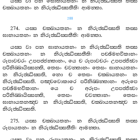
යස‍්ස
වා
පන
සොතායතනං
න
නිරුජ‍්ඣිස‍්සති
තස‍්ස
චක‍්ඛායතනං
න
නිරුජ‍්ඣිස‍්සතීති
:
ආමන‍්තා
.
288
274.
යස‍්ස
චක‍්ඛායතනං
න
නිරුජ‍්ඣිස‍්සති
තස‍්ස
ඝානායතනං
න
නිරුජ‍්ඣිස‍්සතීති
:
ආමන‍්තා
.
යස‍්ස
වා
පන
ඝානායතනං
න
නිරුජ‍්ඣිස‍්සති
තස‍්ස
චක‍්ඛායතනං
න
නිරුජ‍්ඣිස‍්සතීති
:
පච‍්ඡිමභවිකානං
රූපාවචරං
උපපජ‍්ජන‍්තානං
,
යෙ
ච
රූපාවචරං
උපපජ‍්ජිත්‍වා
පරිනිබ‍්බායිස‍්සන‍්ති
,
තෙසං
චවන‍්තානං
තෙසං
ඝානායතනං
න
නිරුජ‍්ඣිස‍්සති
,
නො
ච
තෙසං
චක‍්ඛායතනං
න
නිරුජ‍්ඣිස‍්සති
.
පඤ‍්චවොකාරෙ
පරිනිබ‍්බන‍්තානං
අරූපෙ
පච‍්ඡිමභවිකානං
යෙ
ච
අරූපං
උපපජ‍්ජිත්‍වා
පරිනිබ‍්බායිස‍්සන‍්ති
,
තෙසං
චවන‍්තානං
තෙසං
ඝානායතනඤ‍්ච
න
නිරුජ‍්ඣිස‍්සති
,
චක‍්ඛායතනඤ‍්ච
න
නිරුජ‍්ඣිස‍්සති
.
275.
යස‍්ස
චක‍්ඛායතනං
න
නිරුජ‍්ඣිස‍්සති
තස‍්ස
රූපායතනං
න
නිරුජ‍්ඣිස‍්සතීති
:
ආමන‍්තා
.
යස‍්ස
වා
පන
රූපායතනං
න
නිරුජ‍්ඣිස‍්සති
තස‍්ස