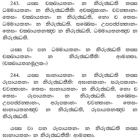
243.
යස‍්ස
චක‍්ඛායතනං
න
නිරුජ‍්ඣති
තස‍්ස
ධම‍්මායතනං
න
නිරුජ‍්ඣතීති
:
අචක‍්ඛුකානං
චවන‍්තානං
තෙසං
චක‍්ඛායතනං
න
නිරුජ‍්ඣති
,
නො
ච
තෙසං
ධම‍්මායතනං
න
නිරුජ‍්ඣති
.
සබ‍්බෙසං
උපපජ‍්ජන‍්තානං
තෙසං
චක‍්ඛායතනඤ‍්ච
න
නිරුජ‍්ඣති
,
ධම‍්මායතනඤ‍්ච
න
නිරුජ‍්ඣති
.
යස‍්ස
වා
පන
ධම‍්මායතනං
න
නිරුජ‍්ඣති
තස‍්ස
චක‍්ඛායතනං
න
නිරුජ‍්ඣතීති
:
ආමන‍්තා
.
(
චක‍්ඛායතනමූලකං
)
244.
යස‍්ස
ඝානායතනං
න
නිරුජ‍්ඣති
තස‍්ස
රූපායතනං
න
නිරුජ‍්ඣතීති
:
අඝානකානං
සරූපකානං
චවන‍්තානං
තෙසං
ඝානායතනං
න
නිරුජ‍්ඣති
,
නො
ච
තෙසං
රූපායතනං
න
නිරුජ‍්ඣති
.
සබ‍්බෙසං
උපපජ‍්ජන‍්තානං
,
අරූපකානං
චවන‍්තානං
තෙසං
ඝානායතනඤ‍්ච
න
නිරුජ‍්ඣති
,
රූපායතනඤ‍්ච
න
නිරුජ‍්ඣති
.
යස‍්ස
වා
පන
රූපායතනං
න
නිරුජ‍්ඣති
තස‍්ස
ඝානායතනං
න
නිරුජ‍්ඣතීති
:
ආමන‍්තා
.