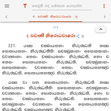
4. පවත‍්ති නිරොධවාරො
268
4.
පවත‍්ති
නිරොධවාරො
227.
යස‍්ස
චක‍්ඛායතනං
නිරුජ‍්ඣති
තස‍්ස
සොතායතනං
නිරුජ‍්ඣතීති
:
සචක‍්ඛුකානං
අසොතකානං
චවන‍්තානං
තෙසං
චක‍්ඛායතනං
නිරුජ‍්ඣති
,
නො
ච
තෙසං
සොතායතනං
නිරුජ‍්ඣති
.
සචක‍්ඛුකානං
සසොතකානං
චවන‍්තානං
තෙසං
චක‍්ඛායතනඤ‍්ච
නිරුජ‍්ඣති
,
සොතායතනඤ‍්ච
නිරුජ‍්ඣති
.
යස‍්ස
වා
පන
සොතායතනං
නිරුජ‍්ඣති
තස‍්ස
චක‍්ඛායතනං
නිරුජ‍්ඣතීති
:
සසොතකානං
අචක‍්ඛුකානං
චවන‍්තානං
තෙසං
සොතායතනං
නිරුජ‍්ඣති
,
නො
ච
තෙසං
චක‍්ඛායතනං
නිරුජ‍්ඣති
.
සසොතකානං
සචක‍්ඛුකානං
චවන‍්තානං
තෙසං
සොතායතනඤ‍්ච
නිරුජ‍්ඣති
,
චක‍්ඛායතනඤ‍්ච
නිරුජ‍්ඣති
.