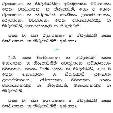
රූපායතනං
න
නිරුජ‍්ඣතීති
:
අචක‍්ඛුකානං
චවන‍්තානං
තෙසං
චක‍්ඛායතනං
න
නිරුජ‍්ඣති
,
නො
ච
තෙසං
රූපායතනං
න
නිරුජ‍්ඣති
.
සබ‍්බෙසං
උපපජ‍්ජන‍්තානං
,
අරූපකානං
චවන‍්තානං
තෙසං
චක‍්ඛායතනඤ‍්ච
න
නිරුජ‍්ඣති
,
රූපායතනඤ‍්ච
න
නිරුජ‍්ඣති
.
යස‍්ස
වා
පන
රූපායතනං
න
නිරුජ‍්ඣති
තස‍්ස
චක‍්ඛායතනං
න
නිරුජ‍්ඣතීති
:
ආමන‍්තා
.
276
242.
යස‍්ස
චක‍්ඛායතනං
න
නිරුජ‍්ඣති
තස‍්ස
මනායතනං
න
නිරුජ‍්ඣතීති
:
අචක‍්ඛුකානං
සචිත‍්තකානං
චවන‍්තානං
තෙසං
චක‍්ඛායතනං
න
නිරුජ‍්ඣති
,
නො
ච
තෙසං
මනායතනං
න
නිරුජ‍්ඣති
.
සබ‍්බෙසං
උපපජ‍්ජන‍්තානං
,
අචිත‍්තකානං
චවන‍්තානං
තෙසං
චක‍්ඛායතනඤ‍්ච
න
නිරුජ‍්ඣති
,
මනායතනඤ‍්ච
න
නිරුජ‍්ඣති
.
යස‍්ස
වා
පන
මනායතනං
න
නිරුජ‍්ඣති
තස‍්ස
චක‍්ඛායතනං
න
නිරුජ‍්ඣතීති
:
ආමන‍්තා
.