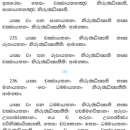
ඉතරෙසං
තෙසං
චක‍්ඛායතනඤ‍්ච
නිරුජ‍්ඣිස‍්සති
,
ඝානායතනඤ‍්ච
නිරුජ‍්ඣිස‍්සති
.
යස‍්ස
වා
පන
ඝානායතනං
නිරුජ‍්ඣිස‍්සති
තස‍්ස
චක‍්ඛායතනං
නිරුජ‍්ඣිස‍්සතීති
:
ආමන‍්තා
.
255.
යස‍්ස
චක‍්ඛායතනං
නිරුජ‍්ඣිස‍්සති
තස‍්ස
රූපායතනං
නිරුජ‍්ඣිස‍්සතීති
:
ආමන‍්තා
.
යස‍්ස
වා
පන
රූපායතනං
නිරුජ‍්ඣිස‍්සති
තස‍්ස
චක‍්ඛායතනං
නිරුජ‍්ඣිස‍්සතීති
:
ආමන‍්තා
.
282
256.
යස‍්ස
චක‍්ඛායතනං
නිරුජ‍්ඣිස‍්සති
තස‍්ස
මනායතනං
-
පෙ
-
ධම‍්මායතනං
නිරුජ‍්ඣිස‍්සතීති
:
ආමන‍්තා
.
යස‍්ස
වා
පන
ධම‍්මායතනං
නිරුජ‍්ඣිස‍්සති
තස‍්ස
චක‍්ඛායතනං
නිරුජ‍්ඣිස‍්සතීති
:
පච‍්ඡිමභවිකානං
අරූපං
උපපජ‍්ජන‍්තානං
,
යෙ
ච
අරූපං
උපපජ‍්ජිත්‍වා
පරිනිබ‍්බායිස‍්සන‍්ති
,
තෙසං
චවන‍්තානං
තෙසං
ධම‍්මායතනං