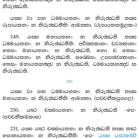
නිරුජ‍්ඣති
.
යස‍්ස
වා
පන
ධම‍්මායතනං
න
නිරුජ‍්ඣති
තස‍්ස
රූපායතනං
න
නිරුජ‍්ඣතීති
:
ආමන‍්තා
. (
රූපායතනමූලකං
)
249.
යස‍්ස
මනායතනං
න
නිරුජ‍්ඣති
තස‍්ස
ධම‍්මායතනං
න
නිරුජ‍්ඣතීති
:
අචිත‍්තකානං
චවන‍්තානං
තෙසං
මනායතනං
න
නිරුජ‍්ඣති
,
නො
ච
තෙසං
ධම‍්මායතනං
න
නිරුජ‍්ඣති
.
සබ‍්බෙසං
උපපජ‍්ජන‍්තානං
තෙසං
මනායතනඤ‍්ච
න
නිරුජ‍්ඣති
,
ධම‍්මායතනඤ‍්ච
න
නිරුජ‍්ඣති
.
280
යස‍්ස
වා
පන
ධම‍්මායතනං
න
නිරුජ‍්ඣති
තස‍්ස
මනායතනං
න
නිරුජ‍්ඣතීති
:
ආමන‍්තා
. (
පච‍්චනීකපුග‍්ගල
)
250.
යත්‍ථ
චක‍්ඛායතනං
න
නිරුජ‍්ඣති
-
පෙ
-
(
පච‍්චනීකඔකාස
)
251.
යස‍්ස
යත්‍ථ
චක‍්ඛායතනං
න
නිරුජ‍්ඣති
තස‍්ස
තත්‍ථ
සොතායතනං
න
නිරුජ‍්ඣතීති
: -
පෙ
-
යස‍්ස
යත්‍ථකම‍්පි