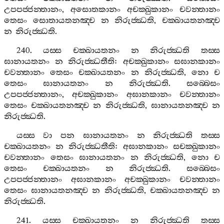
උපපජ‍්ජන‍්තානං
,
අසොතකානං
අචක‍්ඛුකානං
චවන‍්තානං
තෙසං
සොතායතනඤ‍්ච
න
නිරුජ‍්ඣති
,
චක‍්ඛායතනඤ‍්ච
න
නිරුජ‍්ඣති
.
240.
යස‍්ස
චක‍්ඛායතනං
න
නිරුජ‍්ඣති
තස‍්ස
ඝානායතනං
න
නිරුජ‍්ඣතීති
:
අචක‍්ඛුකානං
සඝානකානං
චවන‍්තානං
තෙසං
චක‍්ඛායතනං
න
නිරුජ‍්ඣති
,
නො
ච
තෙසං
ඝානායතනං
න
නිරුජ‍්ඣති
.
සබ‍්බෙසං
උපපජ‍්ජන‍්තානං
,
අචක‍්ඛුකානං
අඝානකානං
චවන‍්තානං
තෙසං
චක‍්ඛායතනඤ‍්ච
න
නිරුජ‍්ඣති
,
ඝානායතනඤ‍්ච
න
නිරුජ‍්ඣති
.
යස‍්ස
වා
පන
ඝානායතනං
න
නිරුජ‍්ඣති
තස‍්ස
චක‍්ඛායතනං
න
නිරුජ‍්ඣතීති
:
අඝානකානං
සචක‍්ඛුකානං
චවන‍්තානං
තෙසං
ඝානායතනං
න
නිරුජ‍්ඣති
,
නො
ච
තෙසං
චක‍්ඛායතනං
න
නිරුජ‍්ඣති
.
සබ‍්බෙසං
උපපජ‍්ජන‍්තානං
අඝානකානං
අචක‍්ඛුකානං
චවන‍්තානං
තෙසං
ඝානායතනඤ‍්ච
න
නිරුජ‍්ඣති
,
චක‍්ඛායතනඤ‍්ච
න
නිරුජ‍්ඣති
.
241.
යස‍්ස
චක‍්ඛායතනං
න
නිරුජ‍්ඣති
තස‍්ස