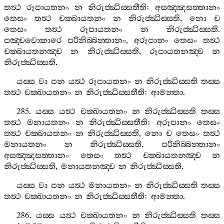
තත්‍ථ
රූපායතනං
න
නිරුජ‍්ඣිස‍්සතීති
:
අසඤ‍්ඤසත‍්තානං
තෙසං
තත්‍ථ
චක‍්ඛායතනං
න
නිරුජ‍්ඣිස‍්සති
,
නො
ච
තෙසං
තත්‍ථ
රූපායතනං
න
නිරුජ‍්ඣිස‍්සති
.
පඤ‍්චවොකාරෙ
පරිනිබ‍්බන‍්තානං
,
අරූපානං
තෙසං
තත්‍ථ
චක‍්ඛායතනඤ‍්ච
න
නිරුජ‍්ඣිස‍්සති
,
රූපායතනඤ‍්ච
න
නිරුජ‍්ඣිස‍්සති
.
යස‍්ස
වා
පන
යත්‍ථ
රූපායතනං
න
නිරුජ‍්ඣිස‍්සති
තස‍්ස
තත්‍ථ
චක‍්ඛායතනං
න
නිරුජ‍්ඣිස‍්සතීති
:
ආමන‍්තා
.
285.
යස‍්ස
යත්‍ථ
චක‍්ඛායතනං
න
නිරුජ‍්ඣිස‍්සති
තස‍්ස
තත්‍ථ
මනායතනං
න
නිරුජ‍්ඣිස‍්සතීති
:
අරූපානං
තෙසං
තත්‍ථ
චක‍්ඛායතනං
න
නිරුජ‍්ඣිස‍්සති
,
නො
ච
තෙසං
තත්‍ථ
මනායතනං
න
නිරුජ‍්ඣිස‍්සති
.
පරිනිබ‍්බන‍්තානං
අසඤ‍්ඤසත‍්තානං
තෙසං
තත්‍ථ
චක‍්ඛායතනඤ‍්ච
න
නිරුජ‍්ඣිස‍්සති
,
මනායතනඤ‍්ච
න
නිරුජ‍්ඣිස‍්සති
.
යස‍්ස
වා
පන
යත්‍ථ
මනායතනං
න
නිරුජ‍්ඣිස‍්සති
තස‍්ස
තත්‍ථ
චක‍්ඛායතනං
න
නිරුජ‍්ඣිස‍්සතීති
:
ආමන‍්තා
.
286.
යස‍්ස
යත්‍ථ
චක‍්ඛායතනං
න
නිරුජ‍්ඣිස‍්සති
තස‍්ස