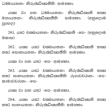
ධම‍්මායතනං
නිරුජ‍්ඣිස‍්සතීති
:
ආමන‍්තා
.
යස‍්ස
වා
පන
ධම‍්මායතනං
නිරුජ‍්ඣිස‍්සති
තස‍්ස
මනායතනං
නිරුජ‍්ඣිස‍්සතීති
:
ආමන‍්තා
. (
අනුලොම
පුග‍්ගල
)
261.
යත්‍ථ
චක‍්ඛායතනං
නිරුජ‍්ඣිස‍්සති
-
පෙ
- (
අනුලොම
ඔකාස
)
262.
යස‍්ස
යත්‍ථ
චක‍්ඛායතනං
නිරුජ‍්ඣිස‍්සති
තස‍්ස
තත්‍ථ
සොතායතනං
නිරුජ‍්ඣිස‍්සතීති
:
ආමන‍්තා
.
යස‍්ස
වා
පන
යත්‍ථ
-
පෙ
-
ආමන‍්තා
.
263.
යස‍්ස
යත්‍ථ
චක‍්ඛායතනං
නිරුජ‍්ඣිස‍්සති
තස‍්ස
තත්‍ථ
ඝානායතනං
නිරුජ‍්ඣිස‍්සතීති
:
රූපාවචරානං
-
පෙ
-
කාමාවචරානං
-
පෙ
-
යස‍්ස
වා
පන
යත්‍ථ
-
පෙ
-
ආමන‍්තා
.
264.
යස‍්ස
යත්‍ථ
චක‍්ඛායතනං
නිරුජ‍්ඣිස‍්සති
තස‍්ස
තත්‍ථ
ඝානායතනං
නිරුජ‍්ඣිස‍්සතීති
:
ආමන‍්තා
.