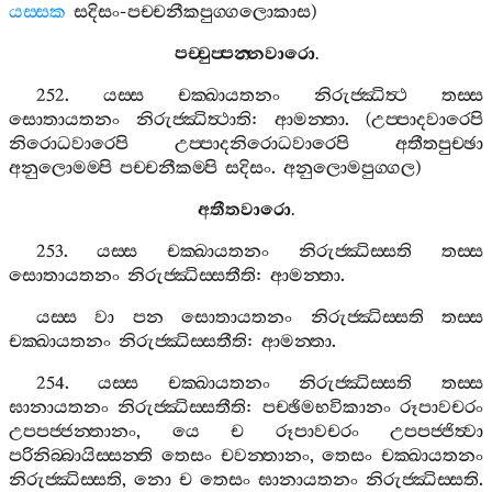
යස‍්සක
සදිසං
-
පච‍්චනීකපුග‍්ගලොකාස
)
පච‍්චුප‍්පන‍්නවාරො
.
252.
යස‍්ස
චක‍්ඛායතනං
නිරුජ‍්ඣිත්‍ථ
තස‍්ස
සොතායතනං
නිරුජ‍්ඣිත්‍ථාති
:
ආමන‍්තා
. (
උප‍්පාදවාරෙපි
නිරොධවාරෙපි
උප‍්පාදනිරොධවාරෙපි
අතීතපුච‍්ඡා
අනුලොමම‍්පි
පච‍්චනීකම‍්පි
සදිසං
.
අනුලොමපුග‍්ගල
)
අතීතවාරො
.
253.
යස‍්ස
චක‍්ඛායතනං
නිරුජ‍්ඣිස‍්සති
තස‍්ස
සොතායතනං
නිරුජ‍්ඣිස‍්සතීති
:
ආමන‍්තා
.
යස‍්ස
වා
පන
සොතායතනං
නිරුජ‍්ඣිස‍්සති
තස‍්ස
චක‍්ඛායතනං
නිරුජ‍්ඣිස‍්සතීති
:
ආමන‍්තා
.
254.
යස‍්ස
චක‍්ඛායතනං
නිරුජ‍්ඣිස‍්සති
තස‍්ස
ඝානායතනං
නිරුජ‍්ඣිස‍්සතීති
:
පච‍්ඡිමභවිකානං
රූපාවචරං
උපපජ‍්ජන‍්තානං
,
යෙ
ච
රූපාවචරං
උපපජ‍්ජිත්‍වා
පරිනිබ‍්බායිස‍්සන‍්ති
තෙසං
චවන‍්තානං
,
තෙසං
චක‍්ඛායතනං
නිරුජ‍්ඣිස‍්සති
,
නො
ච
තෙසං
ඝානායතනං
නිරුජ‍්ඣිස‍්සති
.