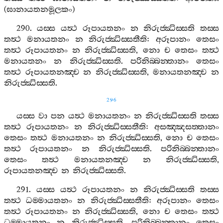
(
ඝානායතනමූලකං
)
290.
යස‍්ස
යත්‍ථ
රූපායතනං
න
නිරුජ‍්ඣිස‍්සති
තස‍්ස
තත්‍ථ
මනායතනං
න
නිරුජ‍්ඣිස‍්සතීති
:
අරූපානං
තෙසං
තත්‍ථ
රූපායතනං
න
නිරුජ‍්ඣිස‍්සති
,
නො
ච
තෙසං
තත්‍ථ
මනායතනං
න
නිරුජ‍්ඣිස‍්සති
.
පරිනිබ‍්බන‍්තානං
තෙසං
තත්‍ථ
රූපායතනඤ‍්ච
න
නිරුජ‍්ඣිස‍්සති
,
මනායතනඤ‍්ච
න
නිරුජ‍්ඣිස‍්සති
.
296
යස‍්ස
වා
පන
යත්‍ථ
මනායතනං
න
නිරුජ‍්ඣිස‍්සති
තස‍්ස
තත්‍ථ
රූපායතනං
න
නිරුජ‍්ඣිස‍්සතීති
:
අසඤ‍්ඤසත‍්තානං
තෙසං
තත්‍ථ
මනායතනං
න
නිරුජ‍්ඣිස‍්සති
,
නො
ච
තෙසං
තත්‍ථ
රූපායතනං
න
නිරුජ‍්ඣිස‍්සති
.
පරිනිබ‍්බන‍්තානං
තෙසං
තත්‍ථ
මනායතනඤ‍්ච
න
නිරුජ‍්ඣිස‍්සති
,
රූපායතනඤ‍්ච
න
නිරුජ‍්ඣිස‍්සති
.
291.
යස‍්ස
යත්‍ථ
රූපායතනං
න
නිරුජ‍්ඣිස‍්සති
තස‍්ස
තත්‍ථ
ධම‍්මායතනං
න
නිරුජ‍්ඣිස‍්සතීති
:
අරූපානං
තෙසං
තත්‍ථ
රූපායතනං
න
නිරුජ‍්ඣිස‍්සති
,
නො
ච
තෙසං
තත්‍ථ
ධම‍්මායතනං
න
නිරුජ‍්ඣිස‍්සති
.
පරිනිබ‍්බන‍්තානං
තෙසං