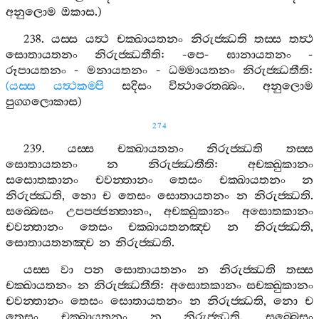
අනුලොම
ඔකාස
.)
238.
යස‍්ස
යත්‍ථ
චක‍්ඛායතනං
නිරුජ‍්ඣති
තස‍්ස
තත්‍ථ
සොතායතනං
නිරුජ‍්ඣතීති
: -
පෙ
-
ඝානායතනං
-
රූපායතනං
-
මනායතනං
-
ධම‍්මායතනං
නිරුජ‍්ඣතීති
:
(
යස‍්ස
යත්‍ථකම‍්පි
සදිසං
විත්‍ථාරෙතබ‍්බං
.
අනුලොම
පුග‍්ගලොකාස
)
274
239.
යස‍්ස
චක‍්ඛායතනං
නිරුජ‍්ඣති
තස‍්ස
සොතායතනං
න
නිරුජ‍්ඣතීති
:
අචක‍්ඛුකානං
සසොතකානං
චවන‍්තානං
තෙසං
චක‍්ඛායතනං
න
නිරුජ‍්ඣති
,
නො
ච
තෙසං
සොතායතනං
න
නිරුජ‍්ඣති
.
සබ‍්බෙසං
උපපජ‍්ජන‍්තානං
,
අචක‍්ඛුකානං
අසොතකානං
චවන‍්තානං
තෙසං
චක‍්ඛායතනඤ‍්ච
න
නිරුජ‍්ඣති
,
සොතායතනඤ‍්ච
න
නිරුජ‍්ඣති
.
යස‍්ස
වා
පන
සොතායතනං
න
නිරුජ‍්ඣති
තස‍්ස
චක‍්ඛායතනං
න
නිරුජ‍්ඣතීති
:
අසොතකානං
සචක‍්ඛුකානං
චවන‍්තානං
තෙසං
සොතායතනං
න
නිරුජ‍්ඣති
,
නො
ච
තෙසං
චක‍්ඛායතනං
න
නිරුජ‍්ඣති
.
සබ‍්බෙසං