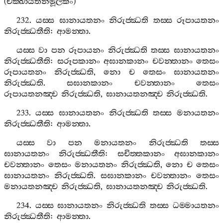
(
චක‍්ඛායතනමූලකං
)
232.
යස‍්ස
ඝානායතනං
නිරුජ‍්ඣති
තස‍්ස
රූපායතනං
නිරුජ‍්ඣතීති
:
ආමන‍්තා
.
යස‍්ස
වා
පන
රූපායනං
නිරුජ‍්ඣති
තස‍්ස
ඝානායතනං
නිරුජ‍්ඣතීති
:
සරූපකානං
අඝානකානං
චවන‍්තානං
තෙසං
රූපායතනං
නිරුජ‍්ඣති
,
නො
ච
තෙසං
ඝානායතනං
නිරුජ‍්ඣති
.
සඝානකානං
චවන‍්තානං
තෙසං
රූපායතනඤ‍්ච
නිරුජ‍්ඣති
,
ඝානායතනඤ‍්ච
නිරුජ‍්ඣති
.
233.
යස‍්ස
ඝානායතනං
නිරුජ‍්ඣති
තස‍්ස
මනායතනං
නිරුජ‍්ඣතීති
:
ආමන‍්තා
.
යස‍්ස
වා
පන
මනායතනං
නිරුජ‍්ඣති
තස‍්ස
ඝානායතනං
නිරුජ‍්ඣතීති
:
සචිත‍්තකානං
අඝානකානං
චවන‍්තානං
තෙසං
මනායතනං
නිරුජ‍්ඣති
,
නො
ච
තෙසං
ඝානායතනං
නිරුජ‍්ඣති
.
සඝානකානං
චවන‍්තානං
තෙසං
මනායතනඤ‍්ච
නිරුජ‍්ඣති
,
ඝානායතනඤ‍්ච
නිරුජ‍්ඣති
.
234.
යස‍්ස
ඝානායතනං
නිරුජ‍්ඣති
තස‍්ස
ධම‍්මායතනං
නිරුජ‍්ඣතීති
:
ආමන‍්තා
.