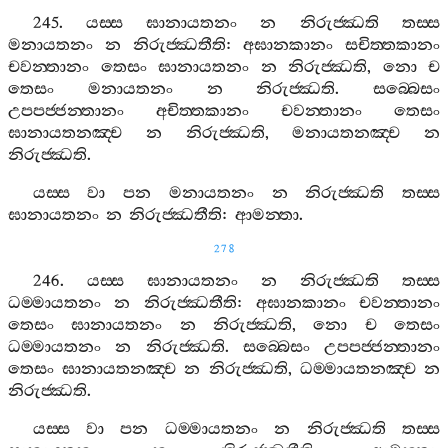
245.
යස‍්ස
ඝානායතනං
න
නිරුජ‍්ඣති
තස‍්ස
මනායතනං
න
නිරුජ‍්ඣතීති
:
අඝානකානං
සචිත‍්තකානං
චවන‍්තානං
තෙසං
ඝානායතනං
න
නිරුජ‍්ඣති
,
නො
ච
තෙසං
මනායතනං
න
නිරුජ‍්ඣති
.
සබ‍්බෙසං
උපපජ‍්ජන‍්තානං
අචිත‍්තකානං
චවන‍්තානං
තෙසං
ඝානායතනඤ‍්ච
න
නිරුජ‍්ඣති
,
මනායතනඤ‍්ච
න
නිරුජ‍්ඣති
.
යස‍්ස
වා
පන
මනායතනං
න
නිරුජ‍්ඣති
තස‍්ස
ඝානායතනං
න
නිරුජ‍්ඣතීති
:
ආමන‍්තා
.
278
246.
යස‍්ස
ඝානායතනං
න
නිරුජ‍්ඣති
තස‍්ස
ධම‍්මායතනං
න
නිරුජ‍්ඣතීති
:
අඝානකානං
චවන‍්තානං
තෙසං
ඝානායතනං
න
නිරුජ‍්ඣති
,
නො
ච
තෙසං
ධම‍්මායතනං
න
නිරුජ‍්ඣති
.
සබ‍්බෙසං
උපපජ‍්ජන‍්තානං
තෙසං
ඝානායතනඤ‍්ච
න
නිරුජ‍්ඣති
,
ධම‍්මායතනඤ‍්ච
න
නිරුජ‍්ඣති
.
යස‍්ස
වා
පන
ධම‍්මායතනං
න
නිරුජ‍්ඣති
තස‍්ස