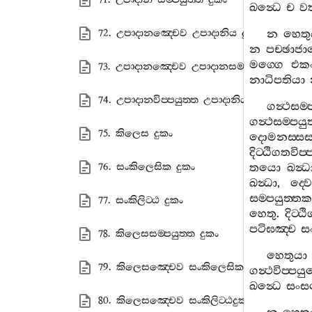
ඛන්‍ධෙ
ච
වත්
72. උපාදානඤ‍්චෙව උපාදානිය දුකං
න
හෙතු
න
පච‍්ඡාජ
මග‍්ගෙ
එක
73. උපාදානඤ‍්චෙව උපාදානසම‍්පයුත‍්ත දුකං
නාධිපතියා
74. උපාදානවිප‍්පයුත‍්ත උපාදානිය දුකං
ගන්‍ථසම‍්
ගන්‍ථසම‍්පයුත
75. කිලෙස දුකං
දොමනස‍්ස
දිට‍්ඨිගතවිප‍්
76. සංකිලෙසික දුකං
තයො
ඛන්‍ධ
ඛන්‍ධා
,
ද‍්වෙ
සම‍්පයුත‍්තක
77. සංකිලිට‍්ඨ දුකං
හෙතු
.
දිට‍්ඨ
පටිඝඤ‍්ච
සං
78. කිලෙසසම‍්පයුත‍්ත දුකං
හෙතුයා
79. කිලෙසඤ‍්චෙව සංකිලෙසික දුකං
ගන්‍ථවිප‍්පය
ඛන්‍ධෙ
සංසට
80. කිලෙසඤ‍්චෙව සංකිලිට‍්ඨදුකං