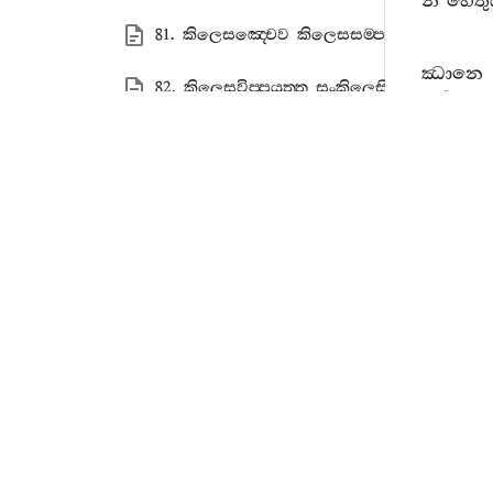
න
හෙතු
81. කිලෙසඤ‍්චෙව කිලෙසසම‍්පයුත‍්ත දුකං
ඣානෙ
82. කිලෙසවිප‍්පයුත‍්ත සංකිලෙසික දුකං
ආසෙවනෙ
එකං
.
83. දස‍්සන දුකං
ගන්‍ථසම‍
ගන්‍ථසම‍්පයු
84. භාවනාය පහාතබ‍්බ දුකං
ලොභසහග
රූපානං
හ
85. දස‍්සනෙන පහාතබ‍්බහෙතුක දුකං
ඛන්‍ධානං
චි
හෙතු
-.
දො
86. භාවනාය පහාතබ‍්බහෙතුක දුකං
හෙතු
-.
ගන්‍ථ
චිත‍්තසමුට‍්ඨ
87. සවිතක‍්ක දුකං
ඛන්‍ධානං
හෙ
ගන්‍ථවිප‍
88. සවිචාර දුකං
චිත‍්තසමු
-.
හෙතු
-.
දිට‍
89. සප‍්පීතික දුකං
පටිඝඤ‍්ච