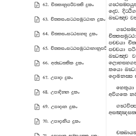
ගන්‍ථසම‍්පයු
62. චිත‍්තානුපරිවත‍්ති දුකං
ද‍්වෙ
.
දිට‍්ඨි
ඛන්‍ධඤ‍්ච
වත්
63. චිත‍්තසංසට‍්ඨසමුට‍්ඨාන දුකං
ගන්‍ථසම‍්
64. චිත‍්තසංසට‍්ඨසහභූ දුකං
චිත‍්තසමුට‍්ඨ
පච‍්චයා
චිත
65. චිත‍්තසංසට‍්ඨසමුට‍්ඨානානුපරිවත‍්ති දුකං
පච‍්චයා
පට
ඛන්‍ධඤ‍්ච
වත
ලොභසහග
66. අජ‍්ඣත‍්තික දුකං
තයො
ඛන්‍ධ
දොමනස‍්ස
67. උපාදා දුකං
හෙතුයා
68. උපාදින‍්න දුකං
අවිගතෙ
න
ගන්‍ථවිප‍්
69. උපාදාන දුකං
අසඤ‍්ඤසත‍්
70. උපාදානිය දුකං
චක‍්ඛාය
71. උපාදාන සම‍්පයුත‍්ත දුකං