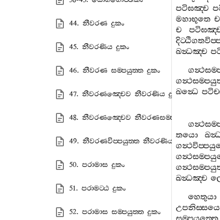
පටිඝඤ‍්ච
පට
මහාභූතෙ
44. නීවරණ දුකං
ච
පටිඝඤ‍්
දිට‍්ඨිගතවිප‍්
45. නීවරණිය දුකං
ඛන්‍ධඤ‍්ච
පට
ගන්‍ථසම‍්
46. නීවරණ සම‍්පයුත‍්ත දුකං
ගන්‍ථසම‍්පයුත
ඛන්‍ධෙ
පටිච‍
47. නීවරණඤ‍්චෙව නීවරණිය දුකං
48. නීවරණඤ‍්චෙව නීවරණසම‍්පයුත‍්ත දුකං
ගන්‍ථසම‍්
තයො
ඛන්‍
49. නීවරණවිප‍්පයුත‍්ත නීවරණිය දුකං
ගන්‍ථවිප‍්පය
ගන්‍ථසම‍්පයු
50. පරාමාස දුකං
ගන්‍ථසම‍්පයු
ඛන්‍ධඤ‍්ච
ල
51. පරාමට‍්ඨ දුකං
හෙතුයා
උපනිස‍්සයෙ
52. පරාමාස සම‍්පයුත‍්ත දුකං
සම‍්පයුත‍්තෙ