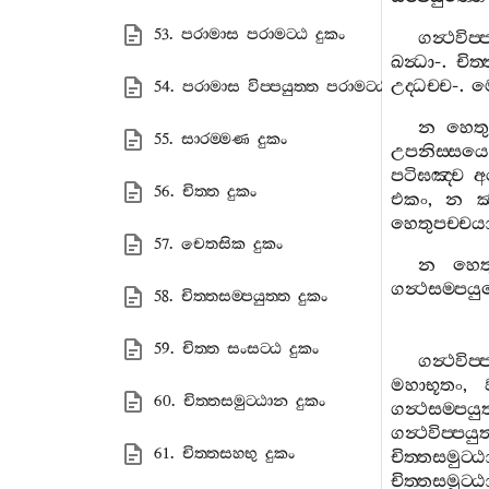
53. පරාමාස පරාමට‍්ඨ දුකං
ගන්‍ථවිප‍්
ඛන්‍ධා
-.
චිත‍
උද‍්ධච‍්ච
-.
ම
54. පරාමාස විප‍්පයුත‍්ත පරාමට‍්ඨ දුකං
න
හෙතු
55. සාරම‍්මණ දුකං
උපනිස‍්සයෙ
පටිඝඤ‍්ච
අ
56. චිත‍්ත දුකං
එකං
,
න
හෙතුපච‍්චය
57. චෙතසික දුකං
න
හෙත
ගන්‍ථසම‍්පයු
58. චිත‍්තසම‍්පයුත‍්ත දුකං
59. චිත‍්ත සංසට‍්ඨ දුකං
ගන්‍ථවිප‍්
මහාභූතං
,
60. චිත‍්තසමුට‍්ඨාන දුකං
ගන්‍ථසම‍්පයු
ගන්‍ථවිප‍්පයුත
61. චිත‍්තසහභු දුකං
චිත‍්තසමුට‍්
චිත‍්තසමුට‍්ඨ