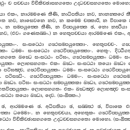
‍ථුං
ච
පච‍්චයා
විචිකිච‍්ඡාසහගතො
උද‍්ධච‍්චසහගතො
මොහ
යා
එකං
,
නාරම‍්මණෙ
තීණි
,
නාධිපතියා
නව
,
නානන‍්තරෙ
ත
ාතෙ
නව
,
නාසෙවනෙ
නව
,
න
කම‍්මෙ
චත‍්තාරි
,
න
විපාකෙ
ං
,
න
සම‍්පයුත‍්තෙ
තීණි
,
න
විප‍්පයුත‍්තෙ
ඡ
,
නො
නත්‍ථියා
නව
, (
එවං
ගණෙතබ‍්බං
.)
න
හෙතුපච‍්චයා
ආරම‍්මණෙ
එකං
,
පයුත‍්තං
-.
සංසට‍්ඨො
ගන්‍ථසම‍්පයුත‍්තො
-.
හෙතුපච‍්ච
-.
ගන්‍
‍්තං
ධම‍්මං
සංසට‍්ඨො
ගන්‍ථවිප‍්පයුත‍්තො
-.
හෙතු
-.
දිට‍්ඨි
සහගතෙ
ඛන්‍ධෙ
සංසට‍්ඨං
පටිඝං
,
ගන්‍ථසම‍්පයුත‍්තං
ධම‍්මං
සං
පයුත‍්තං
ලොභසහගතං
එකං
ඛන්‍ධං
සංසට‍්ඨා
තයො
ඛන්‍ධා
ා
පටිඝඤ‍්ච
,
ගන්‍ථවිප‍්පයුත‍්තං
ධම‍්මං
සංසට‍්ඨො
ගන්‍ථවිප‍්පයු
.
පටිසන්‍ධි
-.
ගන්‍ථවිප‍්පයුත‍්තං
ධම‍්මං
-.
සංසට‍්ඨො
ගන්‍ථසම
ා
ඛන්‍ධා
.
පටිඝං
සංසට‍්ඨා
සම‍්පයුත‍්තකා
ඛන්‍ධා
,
ගන්‍ථසම‍්පයුත‍්
ිගතවිප‍්පයුත‍්තං
ලොභසහගතං
එකං
ඛන්‍ධඤ‍්ච
ලොභඤ‍්ච
සංසට
සට‍්ඨා
තයො
ඛන්‍ධා
,
ද‍්වෙ
. (
සංඛිත‍්තං
.)
ඡ
,
ආරම‍්මණෙ
ඡ
.
අධිපතියා
ඡ
,
සබ‍්බත්‍ථ
ඡ
,
විපාකෙ
එ
ුත‍්තො
ධම‍්මො
-.
න
හෙතුපච‍්චයා
,
අහෙතුකං
ගන්‍ථවිප‍්පයුත‍්ත
‍්ඨො
විචිකිච‍්ඡාසහගතෙ
උද‍්ධච‍්චසහගතො
මොහො
. (
සංඛිත‍්