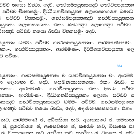
ිච‍්ච
තයො
ඛන්‍ධා
.
ද‍්වෙ
.
ගන්‍ථසම‍්පයුත‍්තඤ‍්ච
ගන්‍ථවිප‍්පයුත‍්ත
ච
පටිච‍්ච
චිත‍්තසමු
-.
දිට‍්ඨිගතවිප‍්පයුත‍්ත
ලොභසහගතෙ
ඛන්‍ධෙ
ච
පටිච‍්ච
චිත‍්තසමු
-.
ගන්‍ථසම‍්පයුත‍්තඤ‍්ච
ගන්‍ථවිප‍්පයුත‍්තඤ
පයුත‍්තං
ලොභසහගතං
එකං
ඛන්‍ධඤ‍්ච
ලොභඤ‍්ච
පටිච‍්ච
ිඝඤ‍්ච
පටිච‍්ච
තයො
ඛන්‍ධා
චිත‍්තසමු
-
ද‍්වෙ
.
පයුත‍්තං
ධම‍්මං
පටිච‍්ච
ගන්‍ථසම‍්පයුත‍්තො
-.
ආරම‍්මණපච‍්ච
-
‍්තං
-.
ගන්‍ථවිප‍්පයුත‍්තා
-.
ආරම‍්මණ
-.
දිට‍්ඨිගතවිප‍්පයුත‍්ත
ල
්ච
පටිඝං
.
884
පයුත‍්තං
-.
ගන්‍ථසම‍්පයුත‍්තො
ච
ගන්‍ථවිප‍්පයුත‍්තො
ච
-.
ආරම‍්
ධා
ලොභො
ච
,
ද‍්වෙ
.
දොමනස‍්සසහගතං
එකං
ඛන්‍ධං
ප
ුත‍්තො
-.
ආරම‍්මණ
-.
ගන්‍ථවිප‍්පයුත‍්තං
එකං
ඛන්‍ධං
පටිච‍්
ත‍්තො
-.
ආරම‍්මණ
-.
දිට‍්ඨිගතවිප‍්පයුත‍්තං
ලොභං
පටිච‍්ච
ස
ත‍්තඤ‍්ච
ගන්‍ථවිප‍්පයුත‍්තඤ‍්ච
ධම‍්මං
පටිච‍්ච
,
ගන්‍ථසම‍්පයුත‍
ොභඤ‍්ච
පටිච‍්ච
තයො
ඛන්‍ධා
,
ද‍්වෙ
,
දොමනස‍්සසහගතං
එකං
නව
,
ආරම‍්මණෙ
ඡ
,
අධිපතියා
නව
,
අනන‍්තරෙ
ඡ
,
සමනන‍
ඡ
,
පුරෙජාතෙ
ඡ
,
ආසෙවනෙ
ඡ
,
කම‍්මෙ
නව
,
විපාකෙ
එ
ඡ
,
විප‍්පයුත‍්තෙ
නව
,
අත්‍ථියා
නව
,
නත්‍ථියා
ඡ
,
විගතෙ
ඡ
,
අව