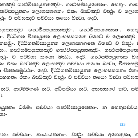
ත‍්තඤ‍්ච
ගන්‍ථවිප‍්පයුත‍්තඤ‍්ච
-.
ගන්‍ථසම‍්පයුත‍්තො
-.
හෙතු
-.
ගන්‍
ගතවිප‍්පයුත‍්තං
ලොභසහගතං
එකං
ඛන්‍ධඤ‍්ච
වත්‍ථුං
ච
ලොභඤ
‍ථුං
ච
පටිඝඤ‍්ච
පච‍්චයා
තයො
ඛන්‍ධා
,
ද‍්වෙ
.
පයුත‍්තඤ‍්ච
ගන්‍ථවිප‍්පයුත‍්තඤ‍්ච
-.
ගන්‍ථවිප‍්පයුත‍්තො
-.
හෙත
ා
-.
දිට‍්ඨිගත
විප‍්පයුත‍්ත
ලොභසහගතෙ
ඛන්‍ධෙ
ච
ලොභඤ‍්ච
‍්තසමු
-.
දිට‍්ඨිගතවිප‍්පයුත‍්ත
ලොභසහගතෙ
ඛන්‍ධෙ
ච
වත්‍ථුං
ිඝං
,
ගන්‍ථසම‍්පයුත‍්තඤ‍්ච
ගන්‍ථවිප‍්පයුත‍්තඤ‍්ච
-.
ගන්‍ථසම‍්පයුත‍
්‍ථුං
ච
පච‍්චයා
තයො
ඛන්‍ධා
,
ද‍්වෙ
.
ගන්‍ථසම‍්පයුත‍්තෙ
ඛන
තං
එකං
ඛන්‍ධඤ‍්ච
ලොභඤ‍්ච
පච‍්චයා
තයො
ඛන්‍ධා
,
චිත‍්තසම
ා
චිත‍්තසමුට‍්ඨා
-.
ද‍්වෙ
.
දිට‍්ඨිගතවිප‍්පයුත‍්ත
ලොභසහගතං
එක
සහගතං
එකං
ඛන්‍ධඤ‍්ච
වත්‍ථුං
ච
පච‍්චයා
තයො
ඛන්‍ධා
පටිඝඤ
නව
,
ආරම‍්මණෙ
නව
,
අධිපතියා
නව
,
අනන‍්තරෙ
නව
,
සම
ව
.
පයුත‍්තං
ධම‍්මං
පච‍්චයා
ගන්‍ථවිප‍්පයුත‍්තො
-.
න
හෙතුපච‍්චය
තා
-
886
තනං
පච‍්චයා
-.
කායායතනං
-.
වත්‍ථුං
පච‍්චයා
අහෙතුකා
,
ග