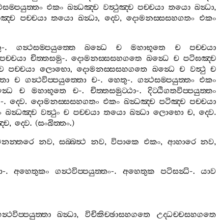
ථසම‍්පයුත‍්තං
එකං
ඛන්‍ධඤ‍්ච
වත්‍ථුඤ‍්ච
පච‍්චයා
තයො
ඛන්‍ධා
,
‍්ච
පච‍්චයා
තයො
ඛන්‍ධා
,
ද‍්වෙ
,
දොමනස‍්සසහගතං
එකං
ු
-.
ගන්‍ථසම‍්පයුත‍්තෙ
ඛන්‍ධෙ
ච
මහාභූතෙ
ච
පච‍්චයා
පච‍්චයා
චිත‍්තසමු
-.
දොමනස‍්සසහගතෙ
ඛන්‍ධෙ
ච
පටිඝඤ‍්ච
ච
පච‍්චයා
ලොභො
,
දොමනස‍්සසහගතෙ
ඛන්‍ධෙ
ච
වත්‍ථු
ච
්තො
ච
ගන්‍ථවිප‍්පයුත‍්තො
ච
-.
හෙතු
-.
ගන්‍ථසම‍්පයුත‍්තං
එකං
්‍ධෙ
ච
මහාභූතෙ
ච
-.
චිත‍්තසමුට‍්ඨා
-.
දිට‍්ඨිගතවිප‍්පයුත‍්තං
ු
-.
ද‍්වෙ
.
දොමනස‍්සසහගතං
එකං
ඛන්‍ධඤ‍්ච
පටිඤ‍්ච
පච‍්චයා
ං
ඛන්‍ධඤ‍්ච
වත්‍ථුං
ච
පච‍්චයා
තයො
ඛන්‍ධා
ලොභො
ච
,
ද‍්වෙ
.
‍්ච
,
ද‍්වෙ
. (
සංඛිත‍්තං
.)
නන‍්තරෙ
නව
,
සබ‍්බත්‍ථ
නව
,
විපාකෙ
එකං
,
ආහාරෙ
නව
,
ා
-.
අහෙතුකං
ගන්‍ථවිප‍්පයුත‍්තං
-.
අහෙතුක
පටිසන්‍ධි
-.
යාව
න්‍ථවිප‍්පයුත‍්තා
ඛන්‍ධා
,
විචිකිච‍්ඡාසහගතෙ
උද‍්ධච‍්චසහගතෙ