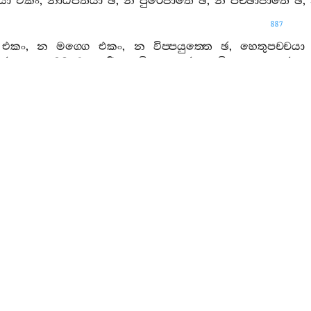
යා
එකං
,
නාධිපතියා
ඡ
,
න
පුරෙජාතෙ
ඡ
,
න
පච‍්ඡාජාතෙ
ඡ
,
887
එකං
,
න
මග‍්ගෙ
එකං
,
න
විප‍්පයුත‍්තෙ
ඡ
,
හෙතුපච‍්චයා
ඡ
,
න
කම‍්මෙ
චත‍්තාරි
,
න
විපාකෙ
ඡ
,
න
විප‍්පයුත‍්තෙ
ඡ
,
න
්පයුත‍්තො
ධම‍්මො
ගන්‍ථසම‍්පයුත‍්තස‍්ස
-.
හෙතුපච‍්ච
-.
ගන්‍ථස
ත‍්තො
ගන්‍ථවිප‍්පයුත‍්තස‍්ස
හෙතු
-.
ගන්‍ථසම‍්පයුත‍්තා
හෙතු
තො
හෙතූ
ලොභස‍්ස
චිත‍්තසමුට‍්ඨානානඤ‍්ච
රූපානං
හෙතු
-
ෙතු
-.
ගන්‍ථසම‍්පයුත‍්තො
ගන්‍ථසම‍්පයුත‍්තස‍්ස
ච
ගන්‍ථවිප‍්පයුත
ත‍්තසමුට‍්ඨා
.
හෙතු
-.
දිට‍්ඨිගතවිප‍්පයුත‍්ත
ලොභසහගතො
හෙත
මනස‍්සසහගතො
හෙතු
සම‍්පයුත‍්තකානං
ඛන්‍ධානං
පටිඝස‍්ස
විප‍්පයුත‍්තා
හෙතූ
සම‍්පයුත‍්තකානං
ඛන්‍ධානං
චිත‍්තසමු
-.
හෙත
ා
-.
හෙතු
-.
පටිසන්‍ධි
-.
ගන්‍ථවිප‍්පයුත‍්තො
ගන්‍ථසම‍්පයුත‍්තස‍්
තු
-.
පටිඝං
සම‍්පයුත‍්තකානං
ඛන්‍ධානං
හෙතුපච‍්චයෙන
පච‍්
්පයුත‍්තො
ගන්‍ථසම‍්පයුත‍්තස‍්ස
ච
ගන්‍ථවිප‍්පයුත‍්තස‍්ස
ච
හෙතු
හෙතු
-.
පටිඝසම‍්පයුත‍්තකානං
ඛන්‍ධානං
චිත‍්තසමු
-.
හෙතු
-.
ග
්ඨිගතවිප‍්පයුත‍්ත
ලොභසහගතො
හෙතු
ච
ලොභො
ච
සම‍්ප
සම‍්පයුත‍්තකානං
ඛන්‍ධානං
හෙතු
,
ගන්‍ථසම‍්පයුත‍්තො
ච