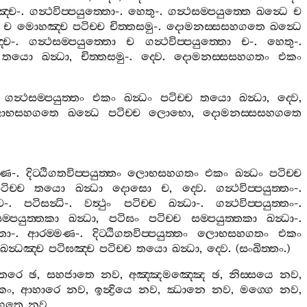
ඤ‍්ච
-.
ගන්‍ථවිප‍්පයුත‍්තො
-.
හෙතු
-.
ගන්‍ථසම‍්පයුත‍්තෙ
ඛන්‍ධෙ
ච
ච
මොහඤ‍්ච
පටිච‍්ච
චිත‍්තසමු
-.
දොමනස‍්සසහගතෙ
ඛන්‍ධෙ
‍්ච
-.
ගන්‍ථසම‍්පයුත‍්තො
ච
ගන්‍ථවිප‍්පයුත‍්තො
ච
-.
හෙතු
-.
තයො
ඛන්‍ධා
,
චිත‍්තසමු
-.
ද‍්වෙ
.
දොමනස‍්සසහගතං
එකං
.
ගන්‍ථසම‍්පයුත‍්තං
එකං
ඛන්‍ධං
පටිච‍්ච
තයො
ඛන්‍ධා
,
ද‍්වෙ
,
ොභසහගතෙ
ඛන්‍ධෙ
පටිච‍්ච
ලොභො
,
දොමනස‍්සසහගතෙ
මණ
-.
දිට‍්ඨිගතවිප‍්පයුත‍්තං
ලොභසහගතං
එකං
ඛන්‍ධං
පටිච‍්ච
ටිච‍්ච
තයො
ඛන්‍ධා
දොසො
ච
,
ද‍්වෙ
.
ගන්‍ථවිප‍්පයුත‍්තං
-.
ච
-.
පටිසන්‍ධි
-.
වත්‍ථුං
පටිච‍්ච
ඛන්‍ධා
-.
ගන්‍ථවිප‍්පයුත‍්තං
-.
ම‍්පයුත‍්තකා
ඛන්‍ධා
,
පටිඝං
පටිච‍්ච
සම‍්පයුත‍්තකා
ඛන්‍ධා
-.
්තො
-.
ආරම‍්මණ
-.
දිට‍්ඨිගතවිප‍්පයුත‍්තං
ලොභසහගතං
එකං
ඛන්‍ධඤ‍්ච
පටිඝඤ‍්ච
පටිච‍්ච
තයො
ඛන්‍ධා
,
ද‍්වෙ
. (
සංඛිත‍්තං
.)
්තරෙ
ඡ
,
සහජාතෙ
නව
,
අඤ‍්ඤමඤ‍්ඤෙ
ඡ
,
නිස‍්සයෙ
නව
,
කං
,
ආහාරෙ
නව
,
ඉන්‍ද්‍රියෙ
නව
,
ඣානෙ
නව
,
මග‍්ගෙ
නව
,
ිගතෙ
නව
,