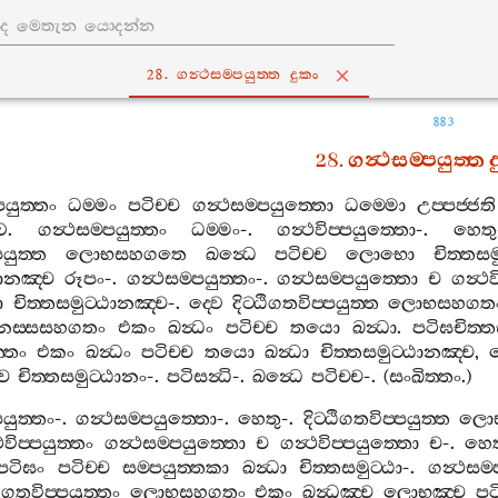
්ත දුකං
ං
28. ගන්‍ථසම‍්පයුත‍්ත දුකං
883
28.
ගන්‍ථසම‍්පයුත‍්ත
පයුත‍්තං
ධම‍්මං
පටිච‍්ච
ගන්‍ථසම‍්පයුත‍්තො
ධම‍්මො
උප‍්පජ‍්ජති
වෙ
.
ගන්‍ථසම‍්පයුත‍්තං
ධම‍්මං
-.
ගන්‍ථවිප‍්පයුත‍්තො
-.
හෙතු
පයුත‍්ත
ලොභසහගතෙ
ඛන්‍ධෙ
පටිච‍්ච
ලොභො
චිත‍්තස
ඨානඤ‍්ච
රූපං
-.
ගන්‍ථසම‍්පයුත‍්තං
-.
ගන්‍ථසම‍්පයුත‍්තො
ච
ගන්‍ථව
ා
චිත‍්තසමුට‍්ඨානඤ‍්ච
-.
ද‍්වෙ
දිට‍්ඨිගතවිප‍්පයුත‍්ත
ලොභසහගත
ස‍්සසහගතං
එකං
ඛන්‍ධං
පටිච‍්ච
තයො
ඛන්‍ධා
.
පටිඝචිත‍්ත
‍්තං
එකං
ඛන්‍ධං
පටිච‍්ච
තයො
ඛන්‍ධා
චිත‍්තසමුට‍්ඨානඤ‍්ච
,
ද
්ච
චිත‍්තසමුට‍්ඨානං
-.
පටිසන්‍ධි
-.
ඛන්‍ධෙ
පටිච‍්ච
-. (
සංඛිත‍්තං
.)
පයුත‍්තං
-.
ගන්‍ථසම‍්පයුත‍්තො
-.
හෙතු
-.
දිට‍්ඨිගතවිප‍්පයුත‍්ත
ලො
ථවිප‍්පයුත‍්තං
ගන්‍ථසම‍්පයුත‍්තො
ච
ගන්‍ථවිප‍්පයුත‍්තො
ච
-.
හෙත
පටිඝං
පටිච‍්ච
සම‍්පයුත‍්තකා
ඛන්‍ධා
චිත‍්තසමුට‍්ඨා
-.
ගන්‍ථසම‍්
්ඨිගතවිප‍්පයුත‍්තං
ලොභසහගතං
එකං
ඛන්‍ධඤ‍්ච
ලොභඤ‍්ච
පටි