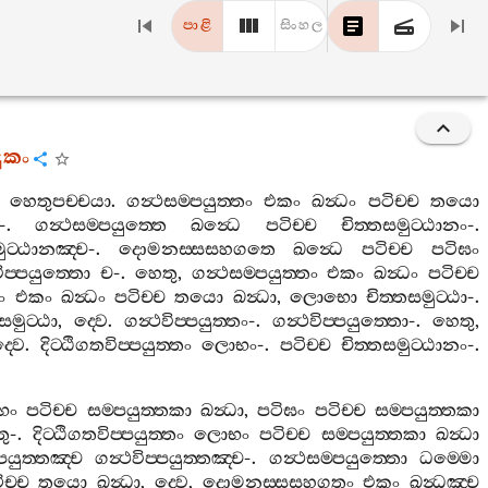
පාළි
සිංහල
දුකං
හෙතුපච‍්චයා
.
ගන්‍ථසම‍්පයුත‍්තං
එකං
ඛන්‍ධං
පටිච‍්ච
තයො
-.
ගන්‍ථසම‍්පයුත‍්තෙ
ඛන්‍ධෙ
පටිච‍්ච
චිත‍්තසමුට‍්ඨානං
-.
මුට‍්ඨානඤ‍්ච
-.
දොමනස‍්සසහගතෙ
ඛන්‍ධෙ
පටිච‍්ච
පටිඝං
ිප‍්පයුත‍්තො
ච
-.
හෙතු
,
ගන්‍ථසම‍්පයුත‍්තං
එකං
ඛන්‍ධං
පටිච‍්ච
ං
එකං
ඛන්‍ධං
පටිච‍්ච
තයො
ඛන්‍ධා
,
ලොභො
චිත‍්තසමුට‍්ඨා
-.
සමුට‍්ඨා
,
ද‍්වෙ
.
ගන්‍ථවිප‍්පයුත‍්තං
-.
ගන්‍ථවිප‍්පයුත‍්තො
-.
හෙතු
,
‍්වෙ
.
දිට‍්ඨිගතවිප‍්පයුත‍්තං
ලොභං
-.
පටිච‍්ච
චිත‍්තසමුට‍්ඨානං
-.
භං
පටිච‍්ච
සම‍්පයුත‍්තකා
ඛන්‍ධා
,
පටිඝං
පටිච‍්ච
සම‍්පයුත‍්තකා
ු
-.
දිට‍්ඨිගතවිප‍්පයුත‍්තං
ලොභං
පටිච‍්ච
සම‍්පයුත‍්තකා
ඛන්‍ධා
පයුත‍්තඤ‍්ච
ගන්‍ථවිප‍්පයුත‍්තඤ‍්ච
-.
ගන්‍ථසම‍්පයුත‍්තො
ධම‍්මො
ච‍්ච
තයො
ඛන්‍ධා
,
ද‍්වෙ
,
දොමනස‍්සසහගතං
එකං
ඛන්‍ධඤ‍්ච