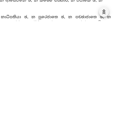
න
ආසෙවනෙ
ඡ
,
න
කම‍්මෙ
චත‍්තාරි
,
න
විපාකෙ
ඡ
,
න
නාධිපතියා
ඡ
,
න
පුරෙජාතෙ
ඡ
,
න
පච‍්ඡාජාතෙ
ඡ
,
න
හෙතුපච‍්චයා
ආරම‍්මණෙ
එකං
,
අනන‍්තරෙ
එකං
,
අවිගතෙ
ම‍්පයුත‍්තො
හෙතු
සම‍්පයුත‍්තකානං
ඛන්‍ධානං
හෙතුපච‍්ච
-.
.
චිත‍්තසමුට‍්ඨානානං
රූපානං
හෙතු
-.
දිට‍්ඨිගතවිප‍්පයුත‍්ත
.
දොමනස‍්සසහගතො
හෙතු
පටිඝස‍්ස
චිත‍්තසමුට‍්ඨානානඤ‍්ච
‍්තස‍්ස
ච
හෙතු
-.
ගන්‍ථසම‍්පයුත‍්තා
හෙතූ
සම‍්පයුත‍්තකානං
ූ
සම‍්පයුත‍්තකානං
ඛන්‍ධානං
ලොභස‍්ස
ච
චිත‍්තසමුට‍්ඨානා
-.
ච
චිත‍්තසමු
-.
හෙතු
-.
ගන්‍ථවිප‍්පයුත‍්තො
ගන්‍ථවිප‍්පයුත‍්තස‍්ස
ු
-.
දිට‍්ඨිගතවිප‍්පයුත‍්තො
ලොභො
චිත‍්තසමු
-.
හෙතු
-.
පටිඝං
-.
ස
හෙතු
.
දිට‍්ඨිගතවිප‍්පයුත‍්තො
ලොභො
සම‍්පයුත‍්තකානං
චයො
.
දිට‍්ඨිගතවිප‍්පයුත‍්තො
ලොභො
සම‍්පයුත‍්තකානං
ඛන්‍ධානං
න්‍ථසම‍්පයුතො
ච
ගන්‍ථවිප‍්පයුත‍්තො
ච
-.
ගන්‍ථසම‍්පයුත‍්තස‍්ස
යුත‍්තකානං
ඛන්‍ධානං
හෙතු
-.
දොමනස‍්සසහගතො
හෙතු
ච
ගන්‍ථවිප‍්පයුත‍්තො
ච
ගන්‍ථවිප‍්පයුත‍්තස‍්ස
ධම‍්මස‍්ස
හෙතු
-.