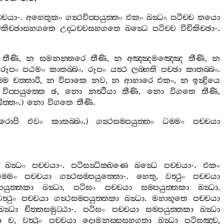
‍්චයා
-.
අහෙතුකං
ගන්‍ථවිප‍්පයුත‍්තං
එකං
ඛන්‍ධං
පටිච‍්ච
තයො
චිකිච‍්ඡාසහගතෙ
උද‍්ධච‍්චසහගතෙ
ඛන්‍ධෙ
පටිච‍්ච
විචිකිච‍්ඡා
-.
තීණි
,
න
සමනන‍්තරෙ
තීණි
,
න
අඤ‍්ඤමඤ‍්ඤෙ
තීණි
,
න
රූපං
පඨමං
කාතබ‍්බං
.
රූපං
යත්‍ථ
ලබ‍්භති
පච‍්ඡා
කාතබ‍්බං
.
්මෙ
චත‍්තාරි
,
න
විපාකෙ
නව
,
න
ආහාරෙ
එකං
,
න
ඉන්‍ද්‍රියෙ
විප‍්පයුත‍්තෙ
ඡ
,
නො
නත්‍ථියා
තීණි
,
නො
විගතෙ
තීණි
,
ිත‍්තං
.)
නො
විගතෙ
තීණි
.
රොපි
එවං
කාතබ‍්බං
.)
ගන්‍ථසම‍්පයුත‍්තං
ධම‍්මං
පච‍්චයා
ඛන්‍ධං
පච‍්චයා
-.
පටිසන්‍ධික‍්ඛණෙ
ඛන්‍ධෙ
පච‍්චයා
-.
එකං
ම‍්මං
පච‍්චයා
ගන්‍ථසම‍්පයුත‍්තො
-.
හෙතු
,
වත්‍ථුං
පච‍්චයා
්පයුත‍්තකා
ඛන්‍ධා
,
පටිඝං
පච‍්චයා
සම‍්පයුත‍්තකා
ඛන්‍ධා
.
ත්‍ථුං
පච‍්චයා
ගන්‍ථසම‍්පයුත‍්තකා
ඛන්‍ධා
.
මහාභූතෙ
පච‍්චයා
ඛන්‍ධා
චිත‍්තසමුට‍්ඨා
-.
පටිඝං
පච‍්චයා
සම‍්පයුත‍්තකා
ඛන්‍ධා
ො
ච
,
වත්‍ථුං
පච‍්චයා
දොමනස‍්සසහගතා
ඛන්‍ධා
පටිඝඤ‍්ච
,