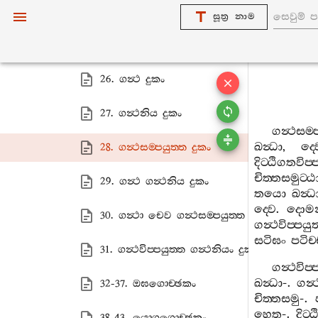
24. සඤ‍්ඤොජනඤ‍්චෙව සඤ‍්ඤොජන සම‍්පයුත‍
සූත්‍ර නාම
25. සඤ‍්ඤොජනවිප‍්පයුත‍්ත සඤ‍්ඤොජනිය දුක
26. ගන්‍ථ දුකං
27. ගන්‍ථනිය දුකං
ගන්‍ථසම‍්
ඛන්‍ධා
,
ද‍්
28. ගන්‍ථසම‍්පයුත‍්ත දුකං
දිට‍්ඨිගතවිප‍්
චිත‍්තසමුට‍්
29. ගන්‍ථ ගන්‍ථනිය දුකං
තයො
ඛන්‍ධ
ද‍්වෙ
.
දොමන
30. ගන්‍ථා චෙව ගන්‍ථසම‍්පයුත‍්ත දුකං
ගන්‍ථවිප‍්පයුත
සටිඝං
පටිච‍
31. ගන්‍ථවිප‍්පයුත‍්ත ගන්‍ථනියං දුකං
ගන්‍ථවිප‍්
ඛන්‍ධා
-.
ගන්‍
32-37. ඔඝගොච‍්ඡකං
චිත‍්තසමු
-.
හෙතු
-.
දිට‍
38-43. යොගගොච‍්ඡකං