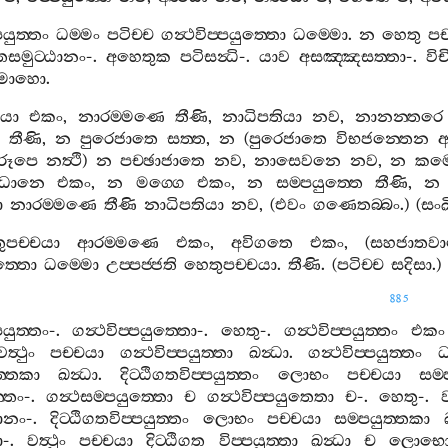
පයුත‍්තං
ධම‍්මං
පටිච‍්ච
ගන්‍ථවිප‍්පයුත‍්තො
ධම‍්මො
.
න
හෙතු
පච
්තසමුට‍්ඨානං
-.
අහෙතුක
පටිසන්‍ධි
-.
යාව
අසඤ‍්ඤසත‍්තා
-.
වි
ොහො
.
යා
එකං
,
නාරම‍්මණෙ
තීණි
,
නාධිපතියා
නව
,
නානන‍්තරෙ
තීණි
,
න
පුරෙජාතෙ
සත‍්ත
,
න
(
පුරෙජාතෙ
විභජන‍්තෙන
අ
රූපෙ
නත්‍ථි
)
න
පච‍්ඡාජාතෙ
නව
,
නාසෙවනෙ
නව
,
න
කම‍
ඣානෙ
එකං
,
න
මග‍්ගෙ
එකං
,
න
සම‍්පයුත‍්තෙ
තීණි
,
න
ා
නාරම‍්මණෙ
තීණි
නාධිපතියා
නව
, (
එවං
ගණෙතබ‍්බං
.) (
සංඛ
ුපච‍්චයා
ආරම‍්මණෙ
එකං
,
අවිගතෙ
එකං
, (
සහජාතවා
ත‍්තො
ධම‍්මො
උප‍්පජ‍්ජති
හෙතුපච‍්චයා
.
තීණි
. (
පටිච‍්ච
සදිසා
.)
885
පයුත‍්තං
-.
ගන්‍ථවිප‍්පයුත‍්තො
-.
හෙතු
-.
ගන්‍ථවිප‍්පයුත‍්තං
එකං
වත්‍ථුං
පච‍්චයා
ගන්‍ථවිප‍්පයුත‍්තා
ඛන්‍ධා
.
ගන්‍ථවිප‍්පයුත‍්තං
ධ
ත‍්තකා
ඛන්‍ධා
.
දිට‍්ඨිගතවිප‍්පයුත‍්තං
ලොභං
පච‍්චයා
සම‍
‍්තං
-.
ගන්‍ථසම‍්පයුත‍්තො
ච
ගන්‍ථවිප‍්පයුතෙතා
ච
-.
හෙතු
-.
ව
ඨානං
-.
දිට‍්ඨිගතවිප‍්පයුත‍්තං
ලොභං
පච‍්චයා
සම‍්පයුත‍්තකා
ා
-.
වත්‍ථුං
පච‍්චයා
දිට‍්ඨිගත
විප‍්පයුත‍්තා
ඛන්‍ධා
ච
ලොභ