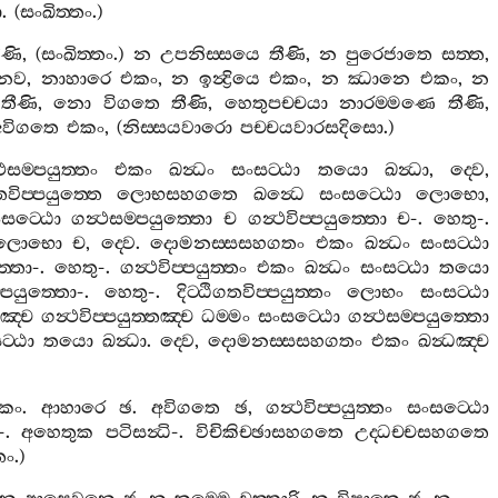
ො
. (
සංඛිත‍්තං
.)
ීණි
, (
සංඛිත‍්තං
.)
න
උපනිස‍්සයෙ
තීණි
,
න
පුරෙජාතෙ
සත‍්ත
,
නව
,
නාහාරෙ
එකං
,
න
ඉන්‍ද්‍රියෙ
එකං
,
න
ඣානෙ
එකං
,
න
තීණි
,
නො
විගතෙ
තීණි
,
හෙතුපච‍්චයා
නාරම‍්මණෙ
තීණි
,
අවිගතෙ
එකං
, (
නිස‍්සයවාරො
පච‍්චයවාරසදිසො
.)
ථසම‍්පයුත‍්තං
එකං
ඛන්‍ධං
සංසට‍්ඨා
තයො
ඛන්‍ධා
,
ද‍්වෙ
,
ගතවිප‍්පයුත‍්තෙ
ලොභසහගතෙ
ඛන්‍ධෙ
සංසට‍්ඨො
ලොභො
,
සට‍්ඨො
ගන්‍ථසම‍්පයුත‍්තො
ච
ගන්‍ථවිප‍්පයුත‍්තො
ච
-.
හෙතු
-.
ලොභො
ච
,
ද‍්වෙ
.
දොමනස‍්සසහගතං
එකං
ඛන්‍ධං
සංසට‍්ඨා
ත‍්තො
-.
හෙතු
-.
ගන්‍ථවිප‍්පයුත‍්තං
එකං
ඛන්‍ධං
සංසට‍්ඨා
තයො
‍්පයුත‍්තො
-.
හෙතු
-.
දිට‍්ඨිගතවිප‍්පයුත‍්තං
ලොභං
සංසට‍්ඨා
තඤ‍්ච
ගන්‍ථවිප‍්පයුත‍්තඤ‍්ච
ධම‍්මං
සංසට‍්ඨො
ගන්‍ථසම‍්පයුත‍්තො
‍්ඨා
තයො
ඛන්‍ධා
.
ද‍්වෙ
,
දොමනස‍්සසහගතං
එකං
ඛන්‍ධඤ‍්ච
කං
.
ආහාරෙ
ඡ
.
අවිගතෙ
ඡ
,
ගන්‍ථවිප‍්පයුත‍්තං
සංසට‍්ඨො
-.
අහෙතුක
පටිසන්‍ධි
-.
විචිකිච‍්ඡාසහගතෙ
උද‍්ධච‍්චසහගතෙ
තං
.)