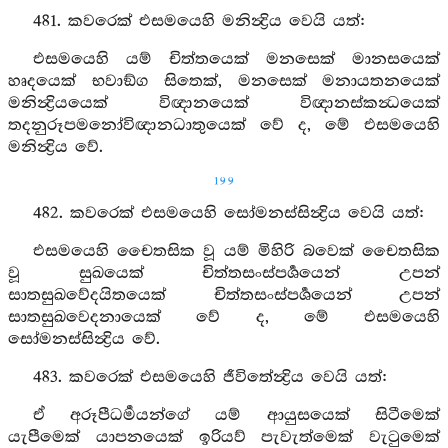
481. කවරෙක් එසමයෙහි මනින්‍ද්‍රිය වෙයි යත්:
එසමයෙහි යම් චිත්තයෙක් මනසෙක් මානසයෙක්
හෘදයෙක් භවාඞ්ග සිතෙක්, මනසෙක් මනායතනයෙක්
මනින්‍ද්‍රියයෙක් විඥානයෙක් විඥානස්කන්‍ධයෙක්
තදනුරූපමනෝවිඥානධාතුයෙක් වේ ද, මේ එසමයෙහි
මනින්‍ද්‍රිය වේ.
199
482. කවරෙක් එසමයෙහි සෝමනස්සින්‍ද්‍රිය වෙයි යත්:
එසමයෙහි චෛතසික වූ යම් මිහිරි බවෙක් චෛතසික
වූ සුඛයෙක් චිත්තසංස්පර්‍ශයෙන් උපන්
සාතසුඛවේදයිතයෙක් චිත්තසංස්පර්‍ශයෙන් උපන්
සාතසුඛවෙදනායෙක් වේ ද, මේ එසමයෙහි
සෝමනස්සින්‍ද්‍රිය වේ.
483. කවරෙක් එසමයෙහි ජීවිතේන්‍ද්‍රිය වෙයි යත්:
ඒ අරූපීධර්‍මයන්ගේ යම් ආයුසයෙක් සිටීමෙක්
යැපීමෙක් යාපනයෙක් ඉරියව් පැවැත්මෙක් වැටුමෙක්