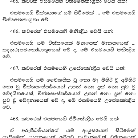
465. කවරක් එසමයෙහි චිත්තෛකාග්‍රතා වෙයි යත්:
එසමයෙහි චිත්තයාගේ යම් සිටීමෙක් ... මේ එසමයෙහි
චිත්තෛකාග්‍රතා වේ.
466. කවරෙක් එසමයෙහි මනින්‍ද්‍රිය වෙයි යත්:
එසමයෙහි යම් චිත්තයෙක් මනසෙක් මානසයෙක් ...
තදනුරූපමනෝධාතුයෙක් වේ ද, මේ එසමයෙහි මනින්‍ද්‍රිය
වේ.
467. කවරෙක් එසමයෙහි උපේක්‍ෂේන්‍ද්‍රිය වෙයි යත්:
එසමයෙහි යම් චෛකසික වූ නො මැ මිහිරි වූ අමිහිරි
නො වූ චිත්තසංස්පර්‍ශයෙන් උපන් නො දුක් නො සුව වූ
වේදයිතයෙක්, චිත්තසංස්පර්‍ශයෙන් උපන් නො දුක් නො
සුව වූ වේදනායෙක් වේ ද, මේ එසමයෙහි උපේක්‍ෂේන්‍ද්‍රිය
වේ.
468. කවරෙක් එසමයෙහි ජීවිතේන්‍ද්‍රිය වෙයි යත්:
ඒ අරූපීධර්‍මයන්ගේ යම් ආයුසයෙක් සිටීමෙක්
යැපීමෙක් යාපනයෙක් ඉරියව් පැවැත්මෙක් වර්‍තනයෙක්