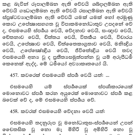
කළ බැවින් රූපාලම්බන ඇති වේවයි ශබ්දාලම්බන ඇති
වේවයි ගන්‍ධාලම්බන ඇති වේවයි රසාලම්බන ඇති වේවයි
ස්ප්‍රෂ්ටව්‍යාලම්බන ඇති වේවයි යමක් යමක් හෝ අරමුණු
කොට උපේක්‍ෂාසහගත වූ විපාකමනෝධාතුව උපදනේ වේ
ද, එසමයෙහි ස්පර්‍ශය වෙයි, වේදනාව වෙයි, සංඥාව වෙයි,
චේතනාව වෙයි, චිත්තය වෙයි, විතර්‍කය වෙයි, විචාරය
වෙයි, උපේක්‍ෂාව වෙයි, චිත්තෛකාග්‍රතාව වෙයි, මනින්‍ද්‍රිය
වෙයි, උපේක්‍ෂේන්‍ද්‍රිය වෙයි, ජීවිතේන්‍ද්‍රිය වෙයි තවද
එසමයෙහි අන්‍ය වූ ද ප්‍රතීත්‍යසමුත්පන්න වූ යම් අරූපීධර්‍ම
කෙනෙක් ඇද්ද, මේ ධර්‍මයෝ අව්‍යාකෘතයෝ යි.
457. කවරෙක් එසමයෙහි ස්පර්‍ශ වෙයි යත්: ...
එසමයෙහි යම් ස්පර්‍ශයෙක් ස්පර්‍ශාකාරයෙක්
මොනොවට ස්පර්‍ශ කරන අයුරෙක් මොනොවට ස්පර්‍ශ කළ
බවෙක් වේ ද, මේ එසමයෙහි ස්පර්‍ශය වේ.
458. කවරක් එසමයෙහි වේදනා වෙයි යත්:
එසමයෙහි තදනුරූප වූ මනෝධාතුසංස්පර්‍ශයෙන් උපන්
චෛතසික වූ නො මැ මිහිරි වූ අමිහිරි නො වූ