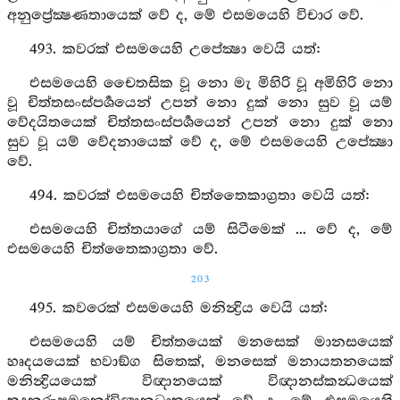
අනුප්‍රේක්‍ෂණතායෙක් වේ ද, මේ එසමයෙහි විචාර වේ.
493. කවරක් එසමයෙහි උපේක්‍ෂා වෙයි යත්:
එසමයෙහි චෛතසික වූ නො මැ මිහිරි වූ අමිහිරි නො
වූ චිත්තසංස්පර්‍ශයෙන් උපන් නො දුක් නො සුව වූ යම්
වේදයිතයෙක් චිත්තසංස්පර්‍ශයෙන් උපන් නො දුක් නො
සුව වූ යම් වේදනායෙක් වේ ද, මේ එසමයෙහි උපේක්‍ෂා
වේ.
494. කවරක් එසමයෙහි චිත්තෛකාග්‍රතා වෙයි යත්:
එසමයෙහි චිත්තයාගේ යම් සිටීමෙක් ... වේ ද, මේ
එසමයෙහි චිත්තෛකාග්‍රතා වේ.
203
495. කවරෙක් එසමයෙහි මනින්‍ද්‍රිය වෙයි යත්:
එසමයෙහි යම් චිත්තයෙක් මනසෙක් මානසයෙක්
හෘදයයෙක් භවාඞ්ග සිතෙක්, මනසෙක් මනායතනයෙක්
මනින්‍ද්‍රියයෙක් විඥානයෙක් විඥානස්කන්‍ධයෙක්