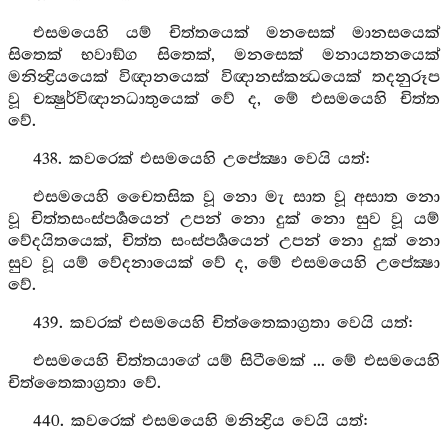
එසමයෙහි යම් චිත්තයෙක් මනසෙක් මානසයෙක්
සිතෙක් භවාඞ්ග සිතෙක්, මනසෙක් මනායතනයෙක්
මනින්‍ද්‍රියයෙක් විඥානයෙක් විඥානස්කන්‍ධයෙක් තදනුරූප
වූ චක්‍ෂුර්විඥානධාතුයෙක් වේ ද, මේ එසමයෙහි චිත්ත
වේ.
438. කවරෙක් එසමයෙහි උපේක්‍ෂා වෙයි යත්:
එසමයෙහි චෛතසික වූ නො මැ සාත වූ අසාත නො
වූ චිත්තසංස්පර්‍ශයෙන් උපන් නො දුක් නො සුව වූ යම්
වේදයිතයෙක්, චිත්ත සංස්පර්‍ශයෙන් උපන් නො දුක් නො
සුව වූ යම් වේදනායෙක් වේ ද, මේ එසමයෙහි උපේක්‍ෂා
වේ.
439. කවරක් එසමයෙහි චිත්තෛකාග්‍රතා වෙයි යත්:
එසමයෙහි චිත්තයාගේ යම් සිටීමෙක් ... මේ එසමයෙහි
චිත්තෛකාග්‍රතා වේ.
440. කවරෙක් එසමයෙහි මනින්‍ද්‍රිය වෙයි යත්: