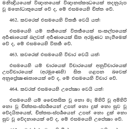
මනින්‍ද්‍රියයෙක් විඥානයෙක් විඥානස්කන්‍ධයෙක් තදනුරූප
වූ මනෝධාතුයෙක් වේ ද, මේ එසමයෙහි චිත්ත වේ.
462. කවරෙක් එසමයෙහි විතර්‍ක වෙයි යත්:
එසමයෙහි යම් තර්‍කයෙක් විතර්‍කයෙක් සංකල්පයෙක්
අර්‍පණායෙක් බලවත් අර්‍පණායෙක් සිත අරමුණට නැගීමෙක්
වේ ද, මේ එසමයෙහි විතර්‍ක වේ.
463. කවරෙක් එසමයෙහි විචාර වෙයි යත්:
එසමයෙහි යම් චාරයෙක් විචාරයෙක් අනුවිචාරයෙක්
උපවිචාරයෙක් (අරමුණෙහි) සිත ගළපන බවෙක්
අනුප්‍රේක්‍ෂණතායෙක් වේ ද, මේ එසමයෙහි විචාර වේ.
464. කවරක් එසමයෙහි උපේක්‍ෂා වෙයි යත්:
එසමයෙහි යම් චෛතසික වූ නො මැ මිහිරි වූ අමිහිරි
නො වූ චිත්තසංස්පර්‍ශයෙන් උපන් නො දුක් නො සුව වූ
වේදයිතයෙක්, චිත්තසංස්පර්‍ශයෙන් උපන් නො දුක් නො
සුව වූ වේදනායෙක් වේ ද, මේ එසමයෙහි උපේක්‍ෂා වේ.