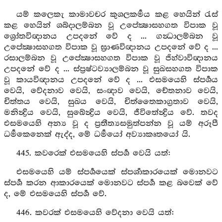
යම් කලෙකැ කාමාවචර කුශලකර්‍මය කළ හෙයින් රැස්
කළ හෙයින් ශබ්දාලම්බන වූ උපේක්‍ෂාසහගත විපාක වූ
ශ්‍රෝතවිඥානය උපදනේ වේ ද ... ගන්‍ධාලම්බන වූ
උපේක්‍ෂාසහගත විපාක වූ ඝ්‍රාණවිඥානය උපදනේ වේ ද ...
රසාලම්බන වූ උපේක්‍ෂාසහගත විපාක වූ ජිහ්වාවිඥානය
උපදනේ වේ ද ... ස්ප්‍රෂ්ටව්‍යාලම්බන වූ සුඛසහගත විපාක
වූ කායවිඥානය උපදනේ වේ ද ... එසමයෙහි ස්පර්‍ශය
වෙයි, වේදනාව වෙයි, සංඥාව වෙයි, චේතනාව වෙයි,
චිත්තය වෙයි, සුඛය වෙයි, චිත්තෛකාග්‍රතාව වෙයි,
මනින්‍ද්‍රිය වෙයි, සුඛේන්‍ද්‍රිය වෙයි, ජීවිතේන්‍ද්‍රිය වේ. තවද
එසමයෙහි අන්‍ය වූ ද ප්‍රතීත්‍යසමුත්පන්න වූ යම් අරූපී
ධර්‍මකෙනෙක් ඇද්ද, මේ ධර්‍මයෝ අව්‍යාකෘතයෝ යි.
445. කවරෙක් එසමයෙහි ස්පර්‍ශ වෙයි යත්:
එසමයෙහි යම් ස්පර්‍ශයෙක් ස්පර්‍ශාකාරයෙක් මොනවට
ස්පර්‍ශ කරන ආකාරයෙක් මොනවට ස්පර්‍ශ කළ බවෙක් වේ
ද, මේ එසමයෙහි ස්පර්‍ශ වේ.
446. කවරක් එසමයෙහි වේදනා වෙයි යත්: