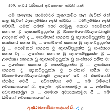
499. කවර ධර්‍මයෝ අව්‍යාකෘත වෙති යත්:
යම් කලෙකැ කාමාවචර කුශලකර්‍මය කළ බැවින් රැස්
කළ බැවින් රූපාලම්බන ඇති වේවයි ... ධර්‍මාලම්බන ඇති
වේවයි, යමක් යමක් හෝ අරමුණු කොට සොම්නස්
සහගත වු ඥානසම්ප්‍රයුක්ත වූ විපාකමනෝවිඥානධාතුව
උපදනේ වේ ද ... සොම්නස් සහගත වු ඥානසම්ප්‍රයුක්ත වූ
සංස්කාර සහිත වැ ... සොම්නස් සහගත වු ඥානවිප්‍රයුක්ත
වූ ... සොම්නස් සහගත වු ඥානවිප්‍රයුක්ත වූ සංස්කාර
සහිත වැ ... උපේක්‍ෂා සහගත වූ ඥානසම්ප්‍රයුක්ත වූ ...
උපේක්‍ෂා සහගත වු ඥානසම්ප්‍රයුක්ත වූ සංස්කාර සහිත වැ
... උපේක්‍ෂා සහගත වු ඥානවිප්‍රයුක්ත වූ .... උපේක්‍ෂා
සහගත වූ ඥානවිප්‍රයුක්ත වූ සංස්කාර සහිත වැ
(විපාකමනෝවිඥානධාතුව උපදනේ වේ ද) එසමයෙහි
ස්පර්‍ශය වෙයි ... අවික්‍ෂේපය වේ ... මේ ධර්‍මයෝ
අව්‍යාකෘතයෝ යි. අලෝභ අව්‍යාකෘතමූල ය ... අද්වේෂ
අව්‍යාකෘතමූල ය ... අමොහ අව්‍යාකෘතමූල යි ... මේ
ධර්‍මයෝ අව්‍යාකෘතයෝ යි.
අෂ්ටමහාවිපාකයෝ යි.