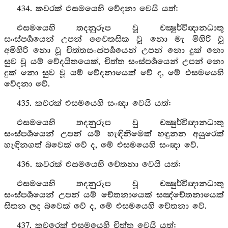
434. කවරක් එසමයෙහි වේදනා වෙයි යත්:
එසමයෙහි තදනුරූප වූ චක්‍ෂුර්විඥානධාතු
සංස්පර්‍ශයෙන් උපන් චෛතසික වූ නො මැ මිහිරි වූ
අමිහිරි නො වූ චිත්තසංස්පර්‍ශයෙන් උපන් නො දුක් නො
සුව වූ යම් වේදයිතයෙක්, චිත්ත සංස්පර්‍ශයෙන් උපන් නො
දුක් නො සුව වූ යම් වේදනායෙක් වේ ද, මේ එසමයෙහි
වේදනා වේ.
435. කවරක් එසමයෙහි සංඥා වෙයි යත්:
එසමයෙහි තදනුරූප වු චක්‍ෂුර්විඥානධාතු
සංස්පර්‍ශයෙන් උපන් යම් හැඳිනීමෙක් හඳුනන අයුරෙක්
හැඳිනගත් බවෙක් වේ ද, මේ එසමයෙහි සංඥා වේ.
436. කවරක් එසමයෙහි චේතනා වෙයි යත්:
එසමයෙහි තදනුරූප වූ චක්‍ෂුර්විඥානධාතු
සංස්පර්‍ශයෙන් උපන් යම් චේතනායෙක් සඤ්චේතනායෙක්
සිතන ලද බවෙක් වේ ද, මේ එසමයෙහි චේතනා වේ.
437. කවරෙක් එසමයෙහි චිත්ත වෙයි යත්: