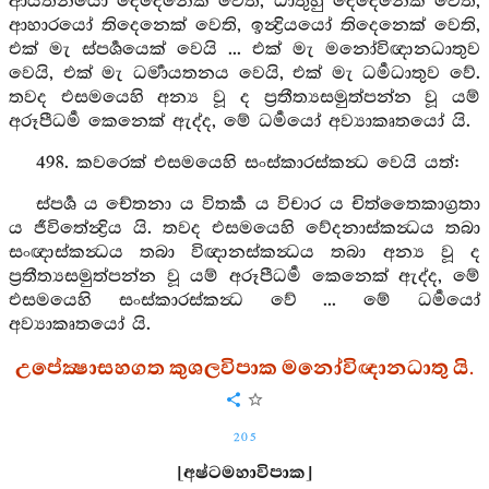
ආයතනයෝ දෙදෙනෙක් වෙති, ධාතුහු දෙදෙනෙක් වෙති,
ආහාරයෝ තිදෙනෙක් වෙති, ඉන්‍ද්‍රියයෝ තිදෙනෙක් වෙති,
එක් මැ ස්පර්‍ශයෙක් වෙයි ... එක් මැ මනෝවිඥානධාතුව
වෙයි, එක් මැ ධර්‍මායතනය වෙයි, එක් මැ ධර්‍මධාතුව වේ.
තවද එසමයෙහි අන්‍ය වූ ද ප්‍රතීත්‍යසමුත්පන්න වූ යම්
අරූපීධර්‍ම කෙනෙක් ඇද්ද, මේ ධර්‍මයෝ අව්‍යාකෘතයෝ යි.
498. කවරෙක් එසමයෙහි සංස්කාරස්කන්‍ධ වෙයි යත්:
ස්පර්‍ශ ය චේතනා ය විතර්‍ක ය විචාර ය චිත්තෛකාග්‍රතා
ය ජීවිතේන්‍ද්‍රිය යි. තවද එසමයෙහි වේදනාස්කන්‍ධය තබා
සංඥාස්කන්‍ධය තබා විඥානස්කන්‍ධය තබා අන්‍ය වූ ද
ප්‍රතීත්‍යසමුත්පන්න වූ යම් අරූපීධර්‍ම කෙනෙක් ඇද්ද, මේ
එසමයෙහි සංස්කාරස්කන්‍ධ වේ ... මේ ධර්‍මයෝ
අව්‍යාකෘතයෝ යි.
උපේක්‍ෂාසහගත කුශලවිපාක මනෝවිඥානධාතු යි.
205
[අෂ්ටමහාවිපාක]