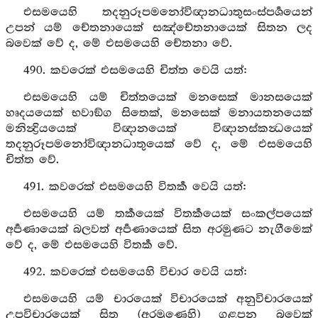
එසමයෙහි තදනුරූපමනෝවිඥානධාතුසංස්පර්‍ශයෙන්
උපන් යම් චේතනායෙක් සඤ්චේතනායෙක් සිතන ලද
බවෙක් වේ ද, මේ එසමයෙහි චේතනා වේ.
490. කවරෙක් එසමයෙහි චිත්ත වෙයි යත්:
එසමයෙහි යම් චිත්තයෙක් මනසෙක් මානසයෙක්
හෘදයයෙක් භවාඞ්ග සිතෙක්, මනසෙක් මනායතනයෙක්
මනින්‍ද්‍රියයෙක් විඥානයෙක් විඥානස්කන්‍ධයෙක්
තදනුරූපමනෝවිඥානධාතුයෙක් වේ ද, මේ එසමයෙහි
චිත්ත වේ.
491. කවරෙක් එසමයෙහි විතර්‍ක වෙයි යත්:
එසමයෙහි යම් තර්‍කයෙක් විතර්‍කයෙක් සංකල්පයෙක්
අර්‍පණායෙක් බලවත් අර්‍පණායෙක් සිත අරමුණට නැගීමෙක්
වේ ද, මේ එසමයෙහි විතර්‍ක වේ.
492. කවරෙක් එසමයෙහි විචාර වෙයි යත්:
එසමයෙහි යම් චාරයෙක් විචාරයෙක් අනුවිචාරයෙක්
උපවිචාරයෙක් සිත (අරමුණෙහි) ගළපන බවෙක්