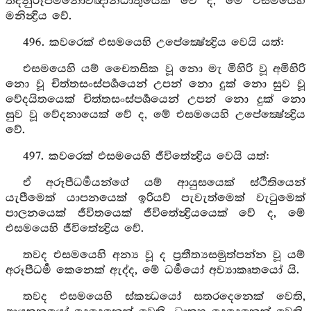
තදනුරූපමනෝවිඥානධාතුයෙක් වේ ද, මේ එසමයෙහි
මනින්‍ද්‍රිය වේ.
496. කවරෙක් එසමයෙහි උපේක්‍ෂේන්‍ද්‍රිය වෙයි යත්:
එසමයෙහි යම් චෛතසික වූ නො මැ මිහිරි වූ අමිහිරි
නො වූ චිත්තසංස්පර්‍ශයෙන් උපන් නො දුක් නො සුව වූ
වේදයිතයෙක් චිත්තසංස්පර්‍ශයෙන් උපන් නො දුක් නො
සුව වූ වේදනායෙක් වේ ද, මේ එසමයෙහි උපේක්‍ෂේන්‍ද්‍රිය
වේ.
497. කවරෙක් එසමයෙහි ජීවිතේන්‍ද්‍රිය වෙයි යත්:
ඒ අරූපීධර්‍මයන්ගේ යම් ආයුසයෙක් ස්ථිතියෙන්
යැපීමෙක් යාපනයෙක් ඉරියව් පැවැත්මෙක් වැටුමෙක්
පාලනයෙක් ජීවිතයෙක් ජීවිතේන්‍ද්‍රියයෙක් වේ ද, මේ
එසමයෙහි ජීවිතේන්‍ද්‍රිය වේ.
තවද එසමයෙහි අන්‍ය වූ ද ප්‍රතීත්‍යසමුත්පන්න වූ යම්
අරූපීධර්‍ම කෙනෙක් ඇද්ද, මේ ධර්‍මයෝ අව්‍යාකෘතයෝ යි.
තවද එසමයෙහි ස්කන්‍ධයෝ සතරදෙනෙක් වෙති,