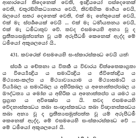
ආහාරයෝ තිදෙනෙක් වෙති, ඉන්‍ද්‍රියයෝ පස්දෙනෙක්
වෙති, චතුරඞ්ගිකධ්‍යානය වෙයි, තිවඞ්ගික මාර්‍ගය වෙයි,
බලයෝ සතර දෙනෙක් වෙති, එක් මැ හේතුයෙක් වෙයි,
එක් මැ ස්පර්‍ශයෙක් වෙයි ... එක් මැ ධර්‍මායතනය වෙයි,
එක් මැ ධර්‍මධාතුව වේ. තවද එසමයෙහි අන්‍ය වූ ද
ප්‍රතීත්‍යසමුත්පන්න වූ යම් අරූපීධර්‍ම කෙනෙක් ඇද්ද මේ
ධර්‍මයෝ අකුශලයෝ යි..
431. කවරෙක් එසමයෙහි සංස්කාරස්කන්‍ධ වෙයි යත්:
ස්පර්‍ශ ය චේතනා ය විතර්‍ක ය විචාරය චිත්තෛකාග්‍රතා
ය වීර්‍ය්‍යෙන්‍ද්‍රිය ය සමාධින්‍ද්‍රිය ය ජීවිතේන්‍ද්‍රිය ය
මිථ්‍යාසංකල්ප ය මිථ්‍යාව්‍යායාම ය මිථ්‍යාසමාධි ය
වීර්‍ය්‍යබල ය සමාධිබල ය අහිරිකබල ය අනොත්තප්පබල ය
ඖද්ධත්‍ය ය මෝහ ය අහිරික ය අනොත්තප්ප ය ශමථ ය
ප්‍රග්‍රාහ ය අවික්‍ෂේප ය යි. තවද එසමයෙහි
වේදනාස්කන්‍ධය තබා සංඥාස්කන්‍ධය තබා විඥානස්කන්‍ධය
තබා අන්‍ය වූ ද ප්‍රතීත්‍යසමුත්පත්ත වූ යම් අරූපීධර්‍ම
කෙනෙක් ඇද්ද, මේ එසමයෙහි සංස්කාරස්කන්‍ධ වේ ...
මේ ධර්‍මයෝ අකුශලයෝ යි.