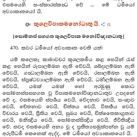
එසමයෙහි සංස්කාරස්කන්‍ධ වේ ... මේ ධර්‍මයෝ
අව්‍යාකෘතයෝ යි.
කුශලවිපාකමනෝධාතු යි.
[සොම්නස් සහගත කුශලවිපාක මනෝවිඥානධාතු]
470. කවර ධර්‍මයෝ අව්‍යාකෘත වෙති යත්:
යම් කලෙකැ කාමාවචර කුශලකර්‍මය කළ හෙයින් රැස්
කළ හෙයින් රූපාලම්බන ඇති වේවයි, ශබ්දාලම්බන ඇති
වේවයි, ගන්‍ධාලම්බන ඇති වේවයි, රසාලම්බන ඇති
වේවයි, ස්ප්‍රෂ්ටව්‍යාලම්බන ඇති වේවයි, ධර්‍මාලම්බන ඇති
වේවයි, යමක් යමක් හෝ අරමුණු කොට
සෝමනස්සසහගත වූ විපාකමනෝවිඥානධාතුව උපදනේ
වේ ද, එසමයෙහි ස්පර්‍ශය වෙයි, වේදනාව වෙයි, සංඥාව
වෙයි, චේතනාව වෙයි, චිත්තය වෙයි, විතර්‍කය වෙයි,
විචාරය වෙයි, ප්‍රීතිය වෙයි, සුඛය වෙයි, චිත්තෛකාග්‍රතාව
වෙයි, මනින්‍ද්‍රිය වෙයි, සෝමනස්සින්‍ද්‍රිය වෙයි, ජීවිතින්‍ද්‍රිය
වේ. තවද එසමයෙහි අන්‍ය වූ ද ප්‍රතීත්‍යසමුත්පන්න වූ යම්
අරූපීධර්‍ම කෙනෙක් ඇද්ද, මේ ධර්‍මයෝ අව්‍යාකෘතයෝ යි.