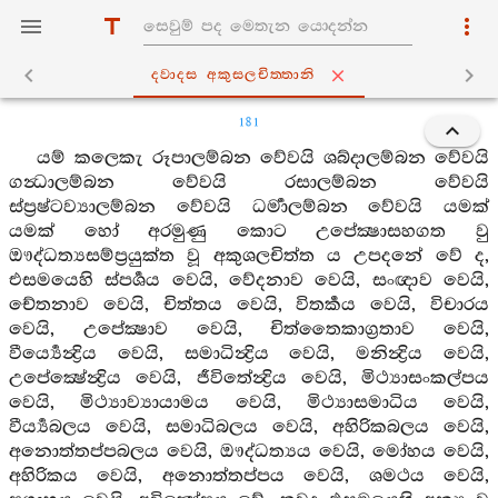
ද‍්වාදස අකුසලචිත‍්තානි
181
යම් කලෙකැ රූපාලම්බන වේවයි ශබ්දාලම්බන වේවයි
ගන්‍ධාලම්බන වේවයි රසාලම්බන වේවයි
ස්ප්‍රෂ්ටව්‍යාලම්බන වේවයි ධර්‍මාලම්බන වේවයි යමක්
යමක් හෝ අරමුණු කොට උපේක්‍ෂාසහගත වු
ඖද්ධත්‍යසම්ප්‍රයුක්ත වූ අකුශලචිත්ත ය උපදනේ වේ ද,
එසමයෙහි ස්පර්‍ශය වෙයි, වේදනාව වෙයි, සංඥාව වෙයි,
චේතනාව වෙයි, චිත්තය වෙයි, විතර්‍කය වෙයි, විචාරය
වෙයි, උපේක්‍ෂාව වෙයි, චිත්තෛකාග්‍රතාව වෙයි,
වීර්‍ය්‍යෙන්‍ද්‍රිය වෙයි, සමාධින්‍ද්‍රිය වෙයි, මනින්‍ද්‍රිය වෙයි,
උපේක්‍ෂේන්‍ද්‍රිය වෙයි, ජීවිතේන්‍ද්‍රිය වෙයි, මිථ්‍යාසංකල්පය
වෙයි, මිථ්‍යාව්‍යායාමය වෙයි, මිථ්‍යාසමාධිය වෙයි,
වීර්‍ය්‍යබලය වෙයි, සමාධිබලය වෙයි, අහිරිකබලය වෙයි,
අනොත්තප්පබලය වෙයි, ඖද්ධත්‍යය වෙයි, මෝහය වෙයි,
අහිරිකය වෙයි, අනොත්තප්පය වෙයි, ශමථය වෙයි,