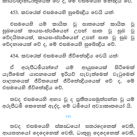
කායවිඥානධාතුයෙක් වේ ද, මේ එසමයෙහි මනින්‍ද්‍රිය වේ.
453. කවරෙක් එසමයෙහි සුඛේන්‍ද්‍රිය වෙයි යත්:
එසමයෙහි යම් කායික වූ සාතයෙක් කායික වූ
සුඛයෙක් කායසංස්පර්‍ශයෙන් උපන් සාත වූ සුඛ වූ
වේදයිතයෙක්, කායසංස්පර්‍ශයෙන් උපන් සාත වූ සුඛ වූ
වේදනායෙක් වේ ද, මේ එසමයෙහි සුඛේන්‍ද්‍රිය වේ.
454. කවරෙක් එසමයෙහි ජීවිතේන්‍ද්‍රිය වෙයි යත්:
ඒ අරූපීධර්‍මයන්ගේ යම් ආයුසයෙක් සිටීමෙක්
යැපීමෙක් යාපනයෙක් ඉරියව් පැවැත්මෙක් වැටුමෙක්
පාලනයෙක් ජීවිතයෙක් ජීවිතේන්‍ද්‍රියයෙක් වේ ද, මේ
එසමයෙහි ජීවිතේන්‍ද්‍රිය වේ.
තවද එසමයෙහි අන්‍ය වූ ද ප්‍රතීත්‍යසමුත්පන්න වූ යම්
අරූපීධර්‍ම කෙනෙක් ඇද්ද, මේ ධර්‍මයෝ අව්‍යාකෘතයෝ යි.
191
තවද එසමයෙහි ස්කන්‍ධයෝ සතරදෙනෙක් වෙති,
ආයතනයෝ දෙදෙනෙක් වෙති, ධාතුහු දෙදෙනෙක් වෙති,