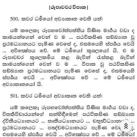
[රූපාවචර විපාක]
500. කවර ධර්‍මයෝ අව්‍යාකෘත වෙති යත්:
යම් කලෙකැ රූපභවෝත්පත්තිය පිණිස මාර්‍ගය වඩා ද
කාමයන්ගෙන් වෙන් ව ම ... පඨවිකසිණ සඞ්ඛ්‍යාත වූ
ප්‍රථමධ්‍යානයට පැමිණ වෙසේ ද, එසමයෙහි ස්පර්‍ශය වෙයි
... අවික්‍ෂේපය වේ. මේ ධර්‍මයෝ කුශලයෝ යි. එ ම
රූපාවචර කුශලකර්‍මය කළ බැවින් රැස්කළ බැවින්
කාමයන්ගෙන් වෙන් ව ම ... විපාක වූ පඨවිකසිණ
සඞ්ඛ්‍යාත ප්‍රථමධ්‍යානයට පැමිණ වෙසේ ද, එසමයෙහි
ස්පර්‍ශය වෙයි ... අවික්‍ෂේපය වේ ... මේ ධර්‍මයෝ
අව්‍යාකෘතයෝ යි.
501. කවර ධර්‍මයෝ අව්‍යාකෘත වෙති යත්:
යම් කලෙකැ රූපභවෝත්පත්තිය පිණිස මාර්‍ගය වඩා ද,
විතර්‍කවිචාරයන්ගේ සන්හිඳීමෙන් පඨවිකසිණ සඞ්ඛ්‍යාත
ද්විතීයධ්‍යානයට ... තෘතීයධ්‍යානයට ... චතුර්‍ත්‍ථධ්‍යානයට ...
ප්‍රථමධ්‍යානයට ... පඤ්චමධ්‍යානයට පැමිණ වෙසේ ද,
එසමයෙහි ස්පර්‍ශය වෙයි ... අවික්‍ෂේපය වේ ... මේ ධර්‍මයෝ