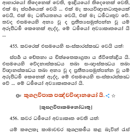
ආහාරයෝ තිදෙනෙක් වෙති, ඉන්‍ද්‍රියයෝ තිදෙනෙක් වෙති,
එක් මැ ස්පර්‍ශයෙක් වෙයි ... එක් මැ කායවිඥානධාතුයෙක්
වෙයි, එක් මැ ධර්‍මායතනය වෙයි, එක් මැ ධර්‍මධාතුව වේ.
තවද එසමයෙහි අන්‍ය වූ ද ප්‍රතීත්‍යසමුත්පන්න වූ යම්
අරූපීධර්‍ම කෙනෙක් ඇද්ද, මේ ධර්‍මයෝ අව්‍යාකෘතයෝ යි
...
455. කවරෙක් එසමයෙහි සංස්කාරස්කන්‍ධ වෙයි යත්:
ස්පර්‍ශ ය චේතනා ය චිත්තෛකාග්‍රතා ය ජීවිතේන්‍ද්‍රිය යි.
එසමයෙහි වේදනාස්කන්‍ධය තබා සංඥාස්කන්‍ධය තබා
විඥානස්කන්‍ධය තබා අන්‍ය වූ ද ප්‍රතීත්‍යසමුත්පන්න වූ යම්
අරූපීධර්‍ම කෙනෙක් ඇද්ද, මේ එසමයෙහි සංස්කාරස්කන්‍ධ
වේ ... මේ ධර්‍මයෝ අව්‍යාකෘතයෝ යි.
කුශලවිපාක පඤ්චවිඥානයෝ යි.
[කුසලවිපාකමනෝධාතු]
456. කවර ධර්‍මයෝ අව්‍යාකෘත වෙති යත්:
යම් කලෙකැ කාමාවචර කුශලකර්‍මය කළ බැවින් රැස්