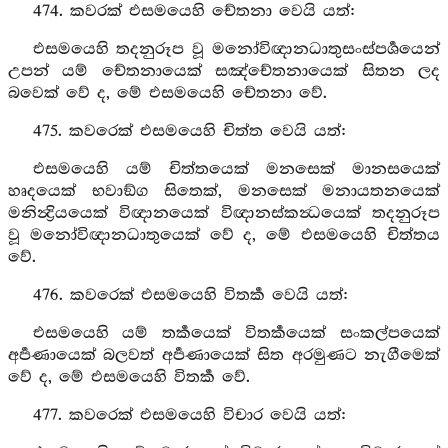
474. කවරක් එසමයෙහි චේතනා වෙයි යත්:
එසමයෙහි තදනුරූප වූ මනෝවිඥානධාතුසංස්පර්‍ශයෙන්
උපන් යම් චේතනායෙක් සඤ්චේතනායෙක් සිතන ලද
බවෙක් වේ ද, මේ එසමයෙහි චේතනා වේ.
475. කවරෙක් එසමයෙහි චිත්ත වෙයි යත්:
එසමයෙහි යම් චිත්තයෙක් මනසෙක් මානසයෙක්
හෘදයෙක් භවාඞ්ග සිතෙක්, මනසෙක් මනායතනයෙක්
මනින්‍ද්‍රියයෙක් විඥානයෙක් විඥානස්කන්‍ධයෙක් තදනුරූප
වූ මනෝවිඥානධාතුයෙක් වේ ද, මේ එසමයෙහි චිත්තය
වේ.
476. කවරෙක් එසමයෙහි විතර්‍ක වෙයි යත්:
එසමයෙහි යම් තර්‍කයෙක් විතර්‍කයෙක් සංකල්පයෙක්
අර්‍පණායෙක් බලවත් අර්‍පණායෙක් සිත අරමුණට නැගීමෙක්
වේ ද, මේ එසමයෙහි විතර්‍ක වේ.
477. කවරෙක් එසමයෙහි විචාර වෙයි යත්: