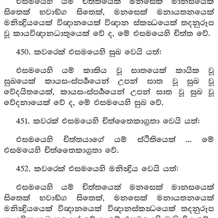
එසමයෙහි යම් චිත්තයෙක් මනසෙක් මානසයෙක්
සිතෙක් භවාඞ්ග සිතෙක්, මනසෙක් මනායතනයෙක්
මනින්‍ද්‍රියයෙක් විඥානයෙක් විඥාන ස්කන්‍ධයෙක් තදනුරූප
වූ කායවිඥානධාතුයෙක් වේ ද, මේ එසමයෙහි චිත්ත වේ.
450. කවරෙක් එසමයෙහි සුඛ වෙයි යත්:
එසමයෙහි යම් කාකිය වූ සාතයෙක් කායික වූ
සුඛයෙක් කායසංස්පර්‍ශයෙන් උපන් සාත වූ සුඛ වූ
වේදයිතයෙක්, කායසංස්පර්‍ශයෙන් උපන් සාත වූ සුඛ වූ
වේදනායෙක් වේ ද, මේ එසමයෙහි සුඛ වේ.
451. කවරක් එසමයෙහි චිත්තෛකාග්‍රතා වෙයි යත්:
එසමයෙහි චිත්තයාගේ යම් ස්ථිතියෙක් ... මේ
එසමයෙහි චිත්තෛකාග්‍රතා වේ.
452. කවරෙක් එසමයෙහි මනින්‍ද්‍රිය වෙයි යත්:
එසමයෙහි යම් චිත්තයෙක් මනසෙක් මානසයෙක්
සිතෙක් භවාඞ්ග සිතෙක්, මනසෙක් මනායතනයෙක්
මනින්‍ද්‍රියයෙක් විඥානයෙක් විඥානස්කන්‍ධයෙක් තදනුරූප