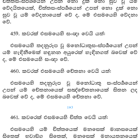
චිත්තසංස්පර්‍ශයෙන් උපන් නො දුක් නො සුව වූ යම්
වේදයිතයෙක්, චිත්තසංස්පර්‍ශයෙන් උපන් නො දුක් නො
සුව වූ යම් වේදනායෙක් වේ ද, මේ එසමයෙහි වේදනා
වේ.
459. කවරක් එසමයෙහි සංඥා වෙයි යත්:
එසමයෙහි තදනුරූප වූ මනෝධාතුසංස්පර්‍ශයෙන් උපන්
යම් හැඳිනීමෙක් හඳුනන අයුරෙක් හැඳිනගත් බවෙක් වේ
ද, මේ එසමයෙහි සංඥා වේ.
460. කවරක් එසමයෙහි චේතනා වෙයි යත්:
එසමයෙහි තදනුරූප වූ මනෝධාතු සංස්පර්‍ශයෙන්
උපන් යම් චේතනායෙක් සඤ්චේතනායෙක් සිතන ලද
බවෙක් වේ ද, මේ එසමයෙහි චේතනා වේ.
193
461. කවරෙක් එසමයෙහි චිත්ත වෙයි යත්:
එසමයෙහි යම් චිත්තයෙක් මනසෙක් මානසයෙක්
සිතෙක් භවාඞ්ග සිතෙක්, මනසෙක් මනායතනයෙක්