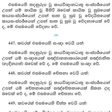
එසමයෙහි තදනුරූප වූ කායවිඥානධාතු සංස්පර්‍ශයෙන්
උපන් යම් කායික වූ මිහිරි බවෙක් කායික වූ සුඛයෙක්
කායසංස්පර්‍ශයෙන් උපන් සාත වූ සුඛ වූ වේදයිතයෙක්
කායසංස්පර්‍ශයෙන් උපන් සාත වූ සුඛ වූ වේදනායෙක් වේ
ද, මේ එසමයෙහි වේදනා වේ.
189
447. කවරක් එසමයෙහි සංඥා වෙයි යත්:
එසමයෙහි තදනුරූප වූ කායවිඥානධාතු සංස්පර්‍ශයෙන්
උපන් යම් සංඥායෙක් සඤ්ජානනාකාරයෙක් සඤ්ජානිත
(හැඳිනගත්) බවෙක් වේ ද, මේ එසමයෙහි සංඥා වේ.
448. කවරක් එසමයෙහි චේතනා වෙයි යත්:
එසමයෙහි තදනුරූප වූ කායවිඥානධාතු සංස්පර්‍ශයෙන්
උපන් යම් චේතනායෙක් සඤ්චේතනායෙක් සිතන ලද
බවෙක් වේ ද, මේ එසමයෙහි චේතනා වේ.
449. කවරෙක් එසමයෙහි චිත්ත වෙයි යත්: