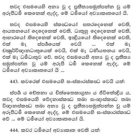
තවද එසමයෙහි අන්‍ය වූ ද ප්‍රතීත්‍යසමුත්පන්න වූ යම්
අරූපීධර්‍ම කෙනෙක් ඇද්ද, මේ ධර්‍මයෝ අව්‍යාකෘතයෝ යි.
තවද එසමයෙහි ස්කන්‍ධයෝ සතරදෙනෙක් වෙති,
ආයතනයෝ දෙදෙනෙක් වෙති, ධාතුහු දෙදෙනෙක් වෙති,
ආහාරයෝ තිදෙනෙක් වෙති, ඉන්‍ද්‍රියයෝ තිදෙනෙක් වෙති,
එක් මැ ස්පර්‍ශයෙක් වෙයි ... එක් මැ
චක්‍ෂුර්විඥානධාතුයෙක් වෙයි, එක් මැ ධර්‍මායතනය වෙයි,
එක් මැ ධර්‍මධාතුව වේ. තවද එසමයෙහි අන්‍ය වූ ද ප්‍රතීත්‍ය
සමුත්පන්න වූ යම් අරූපී ධර්‍ම කෙනෙක් ඇද්ද, මේ
ධර්‍මයෝ අව්‍යාකෘතයෝ යි ...
443. කවරෙක් එසමයෙහි සංස්කාරස්කන්‍ධ වෙයි යත්:
ස්පර්‍ශ ය චේතනා ය චිත්තෛකාග්‍රතා ය ජීවිතේන්‍ද්‍රිය ය,
තවද එසමයෙහි වේදනාස්කන්‍ධ තබා සංඥාස්කන්‍ධ තබා
විඥානස්කන්‍ධ තබා අන්‍ය වූ ද ප්‍රතීත්‍යසමුත්පන්න වූ යම්
අරූපීධර්‍ම කෙනෙක් ඇද්ද, මේ එසමයෙහි සංස්කාරස්කන්‍ධ
වේ ... මේ ධර්‍මයෝ අව්‍යාකෘතයෝ යි.
444. කවර ධර්‍මයෝ අව්‍යාකෘත වෙති යත්: