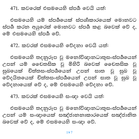
471. කවරෙක් එසමයෙහි ස්පර්‍ශ වෙයි යත්:
එසමයෙහි යම් ස්පර්‍ශයෙක් ස්පර්‍ශාකාරයෙක් මොනවට
ස්පර්‍ශ කරන අයුරෙක් මොනවට ස්පර්‍ශ කළ බවෙක් වේ ද,
මේ එසමයෙහි ස්පර්‍ශ වේ.
472. කවරක් එසමයෙහි වේදනා වෙයි යත්:
එසමයෙහි තදනුරූප වූ මනෝවිඥානධාතුසංස්පර්‍ශයෙන්
උපන් යම් චෛතසික වූ මිහිරි බවෙක් චෛතසික වූ
සුඛයෙක් චිත්තසංස්පර්‍ශයෙන් උපන් සාත වූ සුඛ වූ
වේදයිතයෙක් චිත්තසංස්පර්‍ශයෙන් උපන් සාත වූ සුඛ වූ
වේදනායෙක් වේ ද, මේ එසමයෙහි වේදනා වේ.
473. කවරක් එසමයෙහි සංඥා වෙයි යත්:
එසමයෙහි තදනුරූප වූ මනෝවිඥානධාතුසංස්පර්‍ශයෙන්
උපන් යම් සංඥායෙක් සඤ්ජානනාකාරයෙක් සඤ්ජානිත
බවෙක් වේ ද, මේ එසමයෙහි සංඥා වේ.
197