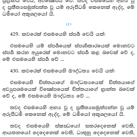
ප්‍රග්‍රාහය වෙයි, අවික්‍ෂේපය වේ. තවද එසමයෙහි අන්‍ය වූ
ද ප්‍රතීත්‍යසමුත්පත්ත වූ යම් අරූපීධර්‍ම කෙනෙක් ඇද්ද, මේ
ධර්‍මයෝ අකුශලයෝ යි.
183
429. කවරෙක් එසමයෙහි ස්පර්‍ශ වෙයි යත්:
එසමයෙහි යම් ස්පර්‍ශයෙක් ස්පර්‍ශාකාරයෙක් මොනවට
ස්පර්‍ශ කරන අයුරෙක් මොනවට ස්පර්‍ශ කළ බවෙක් වේ ද,
මේ එසමයෙහි ස්පර්‍ශ වේ ...
430. කවරෙක් එසමයෙහි ඖද්ධත්‍ය වෙයි යත්:
එසමයෙහි චිත්තයාගේ ඖද්ධත්‍යයෙක් චිත්තයාගේ
අව්‍යුපශමයෙක් වික්‍ෂේපයෙක් චිත්තයාගේ භ්‍රාන්ත බවෙක්
වේ ද, මේ එසමයෙහි ඖද්ධත්‍ය වේ ...
තවද එසමයෙහි අන්‍ය වූ ද ප්‍රතීත්‍යසමුත්පන්න වූ යම්
අරූපීධර්‍ම කෙනෙක් ඇද්ද, මේ ධර්‍මයෝ අකුශලයෝ යි.
තවද එසමයෙහි ස්කන්‍ධයෝ සතරදෙනෙක් වෙති,
ආයතනයෝ දෙදෙනෙක් වෙති, ධාතුහු දෙදෙනෙක් වෙති,