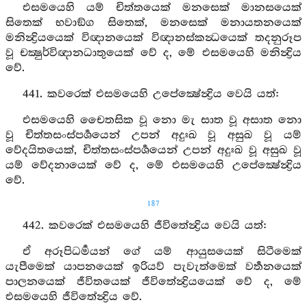
එසමයෙහි යම් චිත්තයෙක් මනසෙක් මානසයෙක්
සිතෙක් භවාඞ්ග සිතෙක්, මනසෙක් මනායතනයෙක්
මනින්‍ද්‍රියයෙක් විඥානයෙක් විඥානස්කන්‍ධයෙක් තදනුරූප
වූ චක්‍ෂුර්විඥානධාතුයෙක් වේ ද, මේ එසමයෙහි මනින්‍ද්‍රිය
වේ.
441. කවරෙක් එසමයෙහි උපේක්‍ෂේන්‍ද්‍රිය වෙයි යත්:
එසමයෙහි චෛතසික වූ නො මැ සාත වූ අසාත නො
වූ චිත්තසංස්පර්‍ශයෙන් උපන් අදුඃඛ වූ අසුඛ වූ යම්
වේදයිතයෙක්, චිත්තසංස්පර්‍ශයෙන් උපන් අදුඃඛ වූ අසුඛ වූ
යම් වේදනායෙක් වේ ද, මේ එසමයෙහි උපේක්‍ෂේන්‍ද්‍රිය
වේ.
187
442. කවරෙක් එසමයෙහි ජීවිතේන්‍ද්‍රිය වෙයි යත්:
ඒ අරූපිධර්‍මයන් ගේ යම් ආයුසයෙක් සිටීමෙක්
යැපීමෙක් යාපනයෙක් ඉරියව් පැවැත්මෙක් වර්‍තනයෙක්
පාලනයෙක් ජීවිතයෙක් ජීවිතේන්‍ද්‍රියයෙක් වේ ද, මේ
එසමයෙහි ජීවිතේන්‍ද්‍රිය වේ.