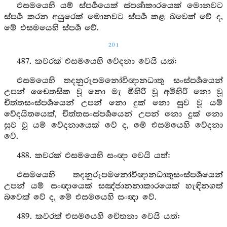
එසමයෙහි යම් ස්පර්‍ශයෙක් ස්පර්‍ශාකාරයෙක් මොනවට
ස්පර්‍ශ කරන අයුරෙක් මොනවට ස්පර්‍ශ කළ බවෙක් වේ ද,
මේ එසමයෙහි ස්පර්‍ශ වේ.
201
487. කවරක් එසමයෙහි වේදනා වෙයි යත්:
එසමයෙහි තදනුරූපමනෝවිඥානධාතු සංස්පර්‍ශයෙන්
උපන් චෛතසික වූ නො මැ මිහිරි වූ අමිහිරි නො වූ
චිත්තසංස්පර්‍ශයෙන් උපන් නො දුක් නො සුව වූ යම්
වේදයිතයෙක්, චිත්තසංස්පර්‍ශයෙන් උපන් නො දුක් නො
සුව වූ යම් වේදනායෙක් වේ ද, මේ එසමයෙහි වේදනා
වේ.
488. කවරක් එසමයෙහි සංඥා වෙයි යත්:
එසමයෙහි තදනුරූපමනෝවිඥානධාතුසංස්පර්‍ශයෙන්
උපන් යම් සංඥායෙක් සඤ්ජානනාකාරයෙක් හැඳිනගත්
බවෙක් වේ ද, මේ එසමයෙහි සංඥා වේ.
489. කවරක් එසමයෙහි චේතනා වෙයි යත්: