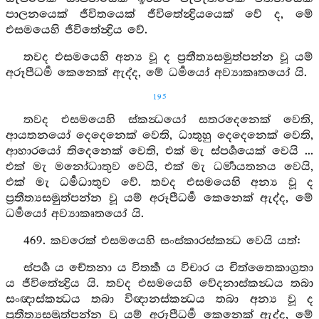
පාලනයෙක් ජීවිතයෙක් ජීවිතේන්‍ද්‍රියයෙක් වේ ද, මේ
එසමයෙහි ජීවිතේන්‍ද්‍රිය වේ.
තවද එසමයෙහි අන්‍ය වූ ද ප්‍රතීත්‍යසමුත්පන්න වූ යම්
අරූපීධර්‍ම කෙනෙක් ඇද්ද, මේ ධර්‍මයෝ අව්‍යාකෘතයෝ යි.
195
තවද එසමයෙහි ස්කන්‍ධයෝ සතරදෙනෙක් වෙති,
ආයතනයෝ දෙදෙනෙක් වෙති, ධාතුහු දෙදෙනෙක් වෙති,
ආහාරයෝ තිදෙනෙක් වෙති, එක් මැ ස්පර්‍ශයෙක් වෙයි ...
එක් මැ මනෝධාතුව වෙයි, එක් මැ ධර්‍මායතනය වෙයි,
එක් මැ ධර්‍මධාතුව වේ. තවද එසමයෙහි අන්‍ය වූ ද
ප්‍රතීත්‍යසමුත්පන්න වූ යම් අරූපීධර්‍ම කෙනෙක් ඇද්ද, මේ
ධර්‍මයෝ අව්‍යාකෘතයෝ යි.
469. කවරෙක් එසමයෙහි සංස්කාරස්කන්‍ධ වෙයි යත්:
ස්පර්‍ශ ය චේතනා ය විතර්‍ක ය විචාර ය චිත්තෛකාග්‍රතා
ය ජීවිතේන්‍ද්‍රිය යි. තවද එසමයෙහි වේදනාස්කන්‍ධය තබා
සංඥාස්කන්‍ධය තබා විඥානස්කන්‍ධය තබා අන්‍ය වූ ද
ප්‍රතීත්‍යසමුත්පන්න වූ යම් අරූපීධර්‍ම කෙනෙක් ඇද්ද, මේ