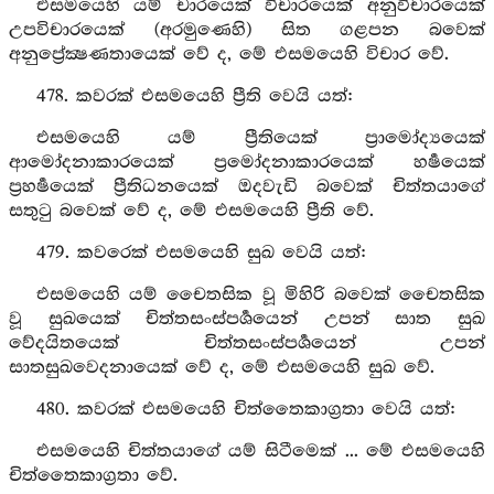
එසමයෙහි යම් චාරයෙක් විචාරයෙක් අනුවිචාරයෙක්
උපවිචාරයෙක් (අරමුණෙහි) සිත ගළපන බවෙක්
අනුප්‍රේක්‍ෂණතායෙක් වේ ද, මේ එසමයෙහි විචාර වේ.
478. කවරක් එසමයෙහි ප්‍රීති වෙයි යත්:
එසමයෙහි යම් ප්‍රීතියෙක් ප්‍රාමෝද්‍යයෙක්
ආමෝදනාකාරයෙක් ප්‍රමෝදනාකාරයෙක් හර්‍ෂයෙක්
ප්‍රහර්‍ෂයෙක් ප්‍රීතිධනයෙක් ඔදවැඩි බවෙක් චිත්තයාගේ
සතුටු බවෙක් වේ ද, මේ එසමයෙහි ප්‍රීති වේ.
479. කවරෙක් එසමයෙහි සුඛ වෙයි යත්:
එසමයෙහි යම් චෛතසික වූ මිහිරි බවෙක් චෛතසික
වූ සුඛයෙක් චිත්තසංස්පර්‍ශයෙන් උපන් සාත සුඛ
වේදයිතයෙක් චිත්තසංස්පර්‍ශයෙන් උපන්
සාතසුඛවෙදනායෙක් වේ ද, මේ එසමයෙහි සුඛ වේ.
480. කවරක් එසමයෙහි චිත්තෛකාග්‍රතා වෙයි යත්:
එසමයෙහි චිත්තයාගේ යම් සිටීමෙක් ... මේ එසමයෙහි
චිත්තෛකාග්‍රතා වේ.