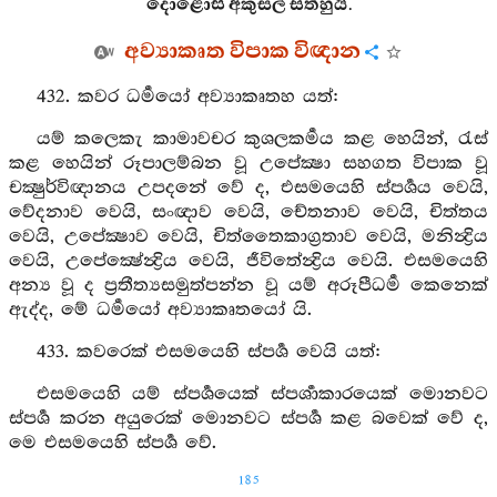
දොළොස් අකුසල් සිත්හුයි.
අව්‍යාකෘත විපාක විඥාන
432. කවර ධර්‍මයෝ අව්‍යාකෘතහ යත්:
යම් කලෙකැ කාමාවචර කුශලකර්‍මය කළ හෙයින්, රැස්
කළ හෙයින් රූපාලම්බන වූ උපේක්‍ෂා සහගත විපාක වූ
චක්‍ෂුර්විඥානය උපදනේ වේ ද, එසමයෙහි ස්පර්‍ශය වෙයි,
වේදනාව වෙයි, සංඥාව වෙයි, චේතනාව වෙයි, චිත්තය
වෙයි, උපේක්‍ෂාව වෙයි, චිත්තෛකාග්‍රතාව වෙයි, මනින්‍ද්‍රිය
වෙයි, උපේක්‍ෂේන්‍ද්‍රිය වෙයි, ජීවිතේන්‍ද්‍රිය වෙයි. එසමයෙහි
අන්‍ය වූ ද ප්‍රතීත්‍යසමුත්පන්න වූ යම් අරූපීධර්‍ම කෙනෙක්
ඇද්ද, මේ ධර්‍මයෝ අව්‍යාකෘතයෝ යි.
433. කවරෙක් එසමයෙහි ස්පර්‍ශ වෙයි යත්:
එසමයෙහි යම් ස්පර්‍ශයෙක් ස්පර්‍ශාකාරයෙක් මොනවට
ස්පර්‍ශ කරන අයුරෙක් මොනවට ස්පර්‍ශ කළ බවෙක් වේ ද,
මෙ එසමයෙහි ස්පර්‍ශ වේ.
185