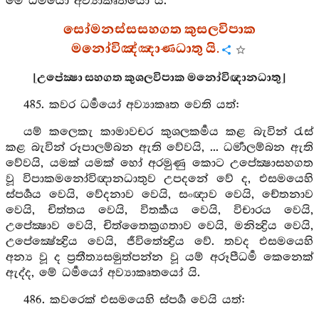
මේ ධර්‍මයෝ අව්‍යාකෘතයෝ යි.
සෝමනස්සසහගත කුසලවිපාක
මනෝවිඤ්ඤාණධාතු යි.
[උපේක්‍ෂා සහගත කුශලවිපාක මනෝවිඥානධාතු]
485. කවර ධර්‍මයෝ අව්‍යාකෘත වෙති යත්:
යම් කලෙකැ කාමාවචර කුශලකර්‍මය කළ බැවින් රැස්
කළ බැවින් රූපාලම්බන ඇති වේවයි, ... ධර්‍මාලම්බන ඇති
වේවයි, යමක් යමක් හෝ අරමුණු කොට උපේක්‍ෂාසහගත
වූ විපාකමනෝවිඥානධාතුව උපදනේ වේ ද, එසමයෙහි
ස්පර්‍ශය වෙයි, වේදනාව වෙයි, සංඥාව වෙයි, චේතනාව
වෙයි, චිත්තය වෙයි, විතර්‍කය වෙයි, විචාරය වෙයි,
උපේක්‍ෂාව වෙයි, චිත්තෛක්‍රගතාව වෙයි, මනින්‍ද්‍රිය වෙයි,
උපේක්‍ෂේන්‍ද්‍රිය වෙයි, ජීවිතේන්‍ද්‍රිය වේ. තවද එසමයෙහි
අන්‍ය වූ ද ප්‍රතීත්‍යසමුත්පන්න වූ යම් අරූපීධර්‍ම කෙනෙක්
ඇද්ද, මේ ධර්‍මයෝ අව්‍යාකෘතයෝ යි.
486. කවරෙක් එසමයෙහි ස්පර්‍ශ වෙයි යත්: