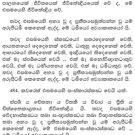
පාලනයෙක් ජීවිතයෙක් ජීවිතේන්‍ද්‍රියයෙක් වේ ද, මේ
එසමයෙහි ජීවිතේන්‍ද්‍රිය වේ.
තවද එසමයෙහි අන්‍ය වූ ද ප්‍රතීත්‍යසමුත්පන්න වූ යම්
අරූපීධර්‍ම කෙනෙක් ඇද්ද, මේ ධර්‍මයෝ අව්‍යාකෘතයෝ යි.
තවද එසමයෙහි ස්කන්‍ධයෝ සතරදෙනෙක් වෙති,
ආයතනයෝ දෙදෙනෙක් වෙති, ධාතුහු දෙදෙනෙක් වෙති,
ආහාරයෝ තිදෙනෙක් වෙති, ඉන්‍ද්‍රියයෝ තිදෙනෙක් වෙති,
එක් මැ ස්පර්‍ශයෙක් වෙයි ... එක් මැ මනෝවිඥානධාතුව
වෙයි, එක් මැ ධර්‍මායතනය වෙයි, එක් මැ ධර්‍මධාතුව වේ.
තවද එසමයෙහි අන්‍ය වූ ද ප්‍රතීත්‍යසමුත්පන්න වූ යම්
අරූපීධර්‍ම කෙනෙක් ඇද්ද, මේ ධර්‍මයෝ අව්‍යාකෘතයෝ යි.
484. කවරෙක් එසමයෙහි සංස්කාරස්කන්‍ධ වෙයි යත්:
ස්පර්‍ශ ය චේතනා ය විතර්‍ක ය විචාර ය ප්‍රීති ය
චිත්තෛකාග්‍රතාය ජීවිතේන්‍ද්‍රිය යි. තවද එසමයෙහි
වේදනාස්කන්‍ධය තබා සංඥාස්කන්‍ධය තබා විඥානස්කන්‍ධය
තබා අන්‍ය වූ ද ප්‍රතීත්‍යසමුත්පන්න වූ යම් අරූපීධර්‍ම
කෙනෙක් ඇද්ද, මේ එසමයෙහි සංස්කාරස්කන්‍ධ වේ ...