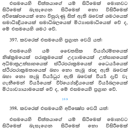
එසමයෙහි චිත්තයාගේ යම් සිටීමෙක් මොනවට
සිටීමෙක් බැසැගෙන සිටීමෙක් නො විසිරීමෙක්
අවික්‍ෂේපයෙක් නො විසුරුණු සිත් ඇති බවෙක් ශමථයෙක්
සමාධින්‍ද්‍රියයෙක් සමාධිබලයෙක් මිථ්‍යාසමාධියෙක් වේ ද,
මේ එසමයෙහි ශමථ වේ.
397. කවරෙක් එසමයෙහි ප්‍රග්‍රාන වෙයි යත්:
එසමයෙහි යම් චෛතසික වීර්‍ය්‍යාරම්භයෙක්
නිෂ්ක්‍රමයෙක් පරාක්‍රමයෙක් උද්‍යාමයෙක් උත්සාහයෙක්
අධිමාත්‍රඋත්සාහයෙක් ස්ථිරපරාක්‍රමයෙක් ධෛර්‍ය්‍යයෙක්
ස්ථිරපරාක්‍රමතායෙක් බහා නො තැබූ ඡන්‍ද ඇති බවෙක්
බහා නො තැබූ වීර්‍ය්‍යධුර ඇති බවෙක් වීර්‍ය්‍ය දැඩි වැ
ගැනීමෙන් වීර්‍ය්‍යයෙක් වීර්ය්‍යේන්‍ද්‍රියයෙක් වීර්‍ය්‍යබලයෙක්
මිථ්‍යාව්‍යායාමයෙක් වේ ද, මේ එසමයෙහි ප්‍රග්‍රාහ වේ.
169
398. කවරෙක් එසමයෙහි අවික්‍ෂේප වෙයි යත්:
එසමයෙහි චිත්තයාගේ යම් සිටීමෙක් මොනවට
සිටීමෙක් බැසැගෙන සිටීමෙක් නො විසිරීමෙක්