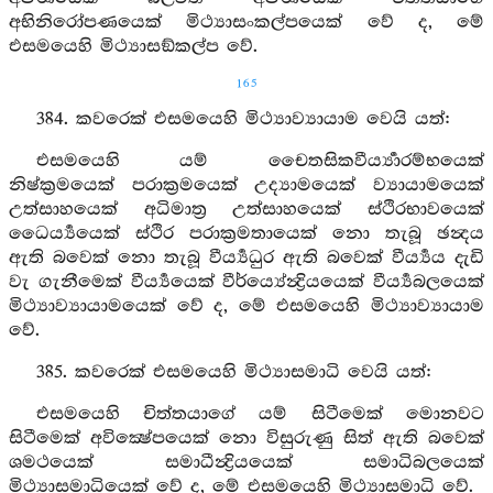
අභිනිරෝපණයෙක් මිථ්‍යාසංකල්පයෙක් වේ ද, මේ
එසමයෙහි මිථ්‍යාසඞ්කල්ප වේ.
165
384. කවරෙක් එසමයෙහි මිථ්‍යාව්‍යායාම වෙයි යත්:
එසමයෙහි යම් චෛතසිකවීර්‍ය්‍යාරම්භයෙක්
නිෂ්ක්‍රමයෙක් පරාක්‍රමයෙක් උද්‍යාමයෙක් ව්‍යායාමයෙක්
උත්සාහයෙක් අධිමාත්‍ර උත්සාහයෙක් ස්ථිරභාවයෙක්
ධෛර්‍ය්‍යයෙක් ස්ථිර පරාක්‍රමතායෙක් නො තැබූ ඡන්‍දය
ඇති බවෙක් නො තැබූ වීර්‍ය්‍යධුර ඇති බවෙක් වීර්‍ය්‍යය දැඩි
වැ ගැනීමෙක් වීර්‍ය්‍යයෙක් වීර්ය්‍යේන්‍ද්‍රියයෙක් වීර්‍ය්‍යබලයෙක්
මිථ්‍යාව්‍යායාමයෙක් වේ ද, මේ එසමයෙහි මිථ්‍යාව්‍යායාම
වේ.
385. කවරෙක් එසමයෙහි මිථ්‍යාසමාධි වෙයි යත්:
එසමයෙහි චිත්තයාගේ යම් සිටීමෙක් මොනවට
සිටීමෙක් අවික්‍ෂේපයෙක් නො විසුරුණු සිත් ඇති බවෙක්
ශමථයෙක් සමාධීන්‍ද්‍රියයෙක් සමාධිබලයෙක්
මිථ්‍යාසමාධියෙක් වේ ද, මේ එසමයෙහි මිථ්‍යාසමාධි වේ.