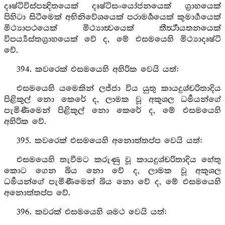
දෘෂ්ටිවිස්පන්‍දිතයෙක් දෘෂ්ටිසංයෝජනයෙක් ග්‍රාහයෙක්
පිහිටා සිටීමෙක් අභිනිවේශයෙක් පරාමර්‍ශයෙක් කුමාර්‍ගයෙක්
මිථ්‍යාපථයෙක් මිථ්‍යාත්‍වයෙක් තීර්‍ත්‍ථායතනයෙක්
විපර්‍ය්‍යස්තග්‍රාහයෙක් වේ ද, මේ එසමයෙහි මිථ්‍යාදෘෂ්ටි
වේ.
394. කවරෙක් එසමයෙහි අහිරික වෙයි යත්:
එසමයෙහි යමෙකින් ලජ්ජා විය යුතු කායදුශ්චරිතාදිය
පිළිකුල් නො කෙරේ ද, ලාමක වූ අකුශල ධර්‍මයන්ගේ
පැමිණීමෙන් පිළිකුල් නො කෙරේ ද, මේ එසමයෙහි
අහිරික වේ.
395. කවරෙක් එසමයෙහි අනොත්තප්ප වෙයි යත්:
එසමයෙහි තැවීමට කරුණු වූ කායදුශ්චරිතාදිය හේතු
කොට ගෙන බිය නො වේ ද, ලාමක වූ අකුශල
ධර්‍මයන්ගේ පැමිණීමෙන් බිය නො වේ ද, මේ එසමයෙහි
අනොත්තප්ප වේ.
396. කවරක් එසමයෙහි ශමථ වෙයි යත්: