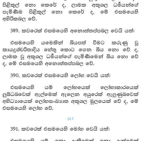
පිළිකුල් නො කෙරේ ද, ලාමක අකුශල ධර්‍මයන්ගේ
පැමිණීම පිළිකුල් නො කෙරේ ද, මේ එසමයෙහි
අහිරිකබල වේ.
389. කවරෙක් එසමයෙහි අනොත්තප්පබල වෙයි යත්:
එසමයෙහි යමෙකින් බියපත් වීමට කරුණු වූ
කායදුශ්චරිතාදිය හේතු කොට ගෙන බිය නො වේ ද,
ලාමක වූ අකුශල ධර්‍මයන්ගේ පැමිණීමෙන් බිය නො වේ
ද, මේ එසමයෙහි අනොත්තප්පබල වේ.
390. කවරෙක් එසමයෙහි ලෝභ වෙයි යත්:
එසමයෙහි යම් ලෝභයෙක් ලෝභාකාරයෙක්
ලුබ්ධබවෙක් ඇල්මෙක් ඇලෙන අයුරෙක් ඇලුණුබවෙක්
අභිධ්‍යායෙක් ලෝභසංඛ්‍යාත අකුශල මූලයෙක් වේ ද, මේ
එසමයෙහි ලෝභ වේ.
167
391. කවරෙක් එසමයෙහි මෝහ වෙයි යත්: