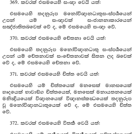
369. කවරක් එසමයෙහි සංඥා වෙයි යත්:
එසමයෙහි තදනුරූප මනෝවිඥානධාතුසංස්පර්‍ශයෙන්
උපන් යම් සංඥාවක් සංජානනාකාරයෙන්
සඤ්ජාතිතබවෙක් වේ ද, මේ එසමයෙහි සංඥා වේ.
370. කවරක් එසමයෙහි චේතනා වෙයි යත්:
එසමයෙහි තදනුරූප මනෝවිඥානධාතු සංස්පර්‍ශයෙන්
උපන් යම් චේතනාවක් සංචේතනාවක් සිතන ලද බවෙක්
වේ ද, මේ එසමයෙහි චේතනා වේ.
371. කවරක් එසමයෙහි චිත්ත වෙයි යත්:
එසමයෙහි යම් චිත්තයෙක් මනසෙක් මානසයෙක්
හෘදයෙක් භාවාඞ්ග චිත්තයෙක්, මනසෙක් මනායතනයෙක්
මනින්‍ද්‍රියයෙක් විඥානයෙක් විඥානස්කන්‍ධයෙක් තදනුරූප
වූ මනෝවිඥානධාතුයෙක් වේ ද, මේ එසමයෙහි චිත්ත
වේ.
372. කවරක් එසමයෙහි විතර්‍ක වෙයි යත්: