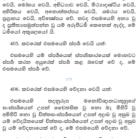
වෙයි, මෝහය වෙයි, අභිධ්‍යාව වෙයි, මිථ්‍යාදෘෂ්ටිය වෙයි,
අහිරිකය වෙයි, අනොත්තප්පය වෙයි, ශමථය වෙයි,
ප්‍රග්‍රාහය වෙයි, අවික්‍ෂේපය වේ. තවද එසමයෙහි අන්‍ය වූ
ද ප්‍රතීත්‍යසමුත්පන්න වූ යම් අරූපීධර්‍ම කෙනෙක් ඇද්ද, මේ
ධර්‍මයෝ අකුශලයෝ යි.
405. කවරෙක් එසමයෙහි ස්පර්‍ශ වෙයි යත්:
එසමයෙහි යම් ස්පර්‍ශයෙක් ස්පර්‍ශාකාරයෙක් මොනවට
ස්පර්‍ශ කරන අයුරෙක් ස්පර්‍ශ කළ බවෙක් වේ ද, මේ
එසමයෙහි ස්පර්‍ශ වේ.
173
406. කවරෙක් එසමයෙහි වේදනා වෙයි යත්:
එසමයෙහි තදනුරූප මනෝවිඥානධාතුහුගේ
සංස්පර්‍ශයෙන් උපන් චෛතසික වූ නො මැ මිහිරි වූ
අමිහිරි නො වූ චිත්තසංස්පර්‍ශයෙන් උපන් අදුඃඛ වූ අසුඛ වූ
යම් වේදයිතයෙක් චිත්තසංස්පර්‍ශයෙන් උපන් අදුඃඛ වූ අසුඛ
වූ යම් වේදනායෙක් වේ ද, මේ එසමයෙහි වේදනා වේ.