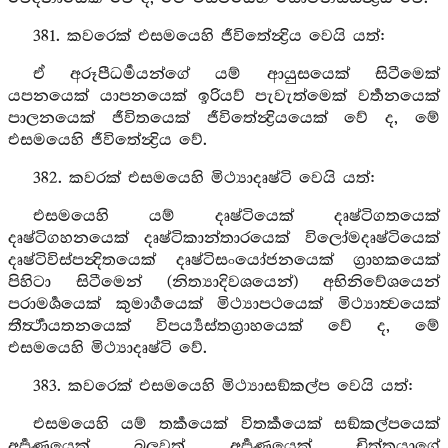
381. කවරෙක් එසමයෙහි ජීවිතේන්‍ද්‍රිය වෙයි යත්:
ඒ අරූපීධර්‍මයන්ගේ යම් ආයුසයෙක් සිටීමෙක්
යපනයෙක් යාපනයෙක් ඉරියව් පැවැත්මෙක් වර්‍තනයෙක්
පාලනයෙක් ජීවිතයෙක් ජීවිතේන්‍ද්‍රියයෙක් වේ ද, මේ
එසමයෙහි ජීවිතේන්‍ද්‍රිය වේ.
382. කවරක් එසමයෙහි මිථ්‍යාදෘෂ්ටි වෙයි යත්:
එසමයෙහි යම් දෘෂ්ටියෙක් දෘෂ්ටිගතයෙක්
දෘෂ්ටිගහනයෙක් දෘෂ්ටිකාන්තාරයෙක් විලෝමදෘෂ්ටියෙක්
දෘෂ්ටිවිස්පන්‍දිතයෙක් දෘෂ්ටිසංයෝජනයෙක් ග්‍රාහකයෙක්
පිහිටා සිටීමෙන් (නිත්‍යාදිවශයෙන්) අභිනිවේශයෙන්
පරාමර්‍ශයෙක් කුමාර්‍ගයෙක් මිථ්‍යාපථයෙක් මිථ්‍යාත්‍වයෙක්
තීර්‍ත්‍ථායතනයෙක් විපර්‍ය්‍යස්තග්‍රාහයෙක් වේ ද, මේ
එසමයෙහි මිථ්‍යාදෘෂ්ටි වේ.
383. කවරෙක් එසමයෙහි මිථ්‍යාසඞ්කල්ප වෙයි යත්:
එසමයෙහි යම් තර්‍කයෙක් විතර්‍කයෙක් සඞ්කල්පයෙක්
අර්‍පණයෙක් බලවත් අර්‍පණයෙක් චිත්තයාගේ