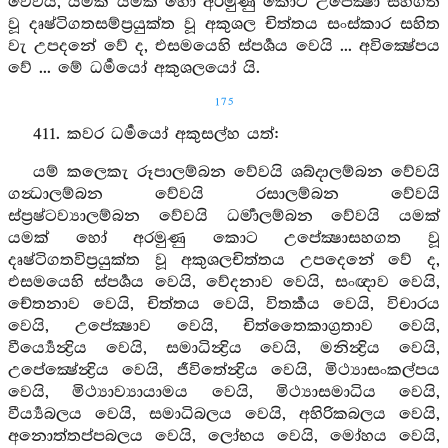
වේවයි, යමක් යමක් හෝ අරමුණු කොට උපේක්‍ෂා සහගත
වූ දෘෂ්ටිගතසම්ප්‍රයුක්ත වූ අකුශල චිත්තය සංස්කාර සහිත
වැ උපදනේ වේ ද, එසමයෙහි ස්පර්‍ශය වෙයි ... අවික්‍ෂේපය
වේ ... මේ ධර්‍මයෝ අකුශලයෝ යි.
175
411. කවර ධර්‍මයෝ අකුසල්හ යත්:
යම් කලෙකැ රූපාලම්බන වේවයි ශබ්දාලම්බන වේවයි
ගන්‍ධාලම්බන වේවයි රසාලම්බන වේවයි
ස්ප්‍රෂ්ටව්‍යාලම්බන වේවයි ධර්‍මාලම්බන වේවයි යමක්
යමක් හෝ අරමුණු කොට උපේක්‍ෂාසහගත වූ
දෘෂ්ටිගතවිප්‍රයුක්ත වූ අකුශලචිත්තය උපදෙනේ වේ ද,
එසමයෙහි ස්පර්‍ශය වෙයි, වේදනාව වෙයි, සංඥාව වෙයි,
චේතනාව වෙයි, චිත්තය වෙයි, විතර්‍කය වෙයි, විචාරය
වෙයි, උපේක්‍ෂාව වෙයි, චිත්තෛකාග්‍රතාව වෙයි,
වීර්‍ය්‍යෙන්‍ද්‍රිය වෙයි, සමාධින්‍ද්‍රිය වෙයි, මනින්‍ද්‍රිය වෙයි,
උපේක්‍ෂේන්‍ද්‍රිය වෙයි, ජීවිතේන්‍ද්‍රිය වෙයි, මිථ්‍යාසංකල්පය
වෙයි, මිථ්‍යාව්‍යායාමය වෙයි, මිථ්‍යාසමාධිය වෙයි,
වීර්‍ය්‍යබලය වෙයි, සමාධිබලය වෙයි, අහිරිකබලය වෙයි,
අනොත්තප්පබලය වෙයි, ලෝභය වෙයි, මෝහය වෙයි,