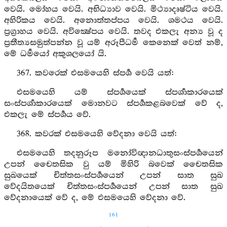
වෙයි. මෝහය වෙයි. අභිධ්‍යාව වෙයි. මිථ්‍යාදෘෂ්ටිය වෙයි.
අහිරිකය වෙයි. අනොත්තප්පය වෙයි. ශමථය වෙයි.
ප්‍රග්‍රාහය වෙයි. අවික්‍ෂේපය වෙයි. තවද එකලැ අන්‍ය වූ ද
ප්‍රතීත්‍යසමුත්පන්න වූ යම් අරූපීධර්‍ම කෙනෙක් වෙත් නම්,
මේ ධර්‍මයෝ අකුශලයෝ යි.
367. කවරෙක් එසමයෙහි ස්පර්‍ශ වෙයි යත්:
එසමයෙහි යම් ස්පර්‍ශයෙක් ස්පර්‍ශාකාරයෙක්
සංස්පර්‍ශාකාරයෙක් මොනවට ස්පර්‍ශකළබවෙක් වේ ද,
එකලැ මේ ස්පර්‍ශය වේ.
368. කවරක් එසමයෙහි වේදනා වෙයි යත්:
එසමයෙහි තදනුරූප මනෝවිඥානධාතුසංස්පර්‍ශයෙන්
උපන් චෛතසික වු යම් මිහිරි බවෙක් චෛතසික
සුඛයෙක් චිත්තසංස්පර්‍ශයෙන් උපන් සාත සුඛ
වේදයිතයෙක් චිත්තසංස්පර්‍ශයෙන් උපන් සාත සුඛ
වේදනායෙක් වේ ද, මේ එසමයෙහි වේදනා වේ.
161