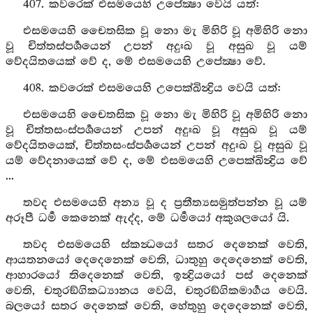
407. කවරෙක් එසමයෙහි උපේක්‍ෂා වෙයි යත්:
එසමයෙහි චෛතසික වූ නො මැ මිහිරි වූ අමිහිරි නො
වූ චිත්තස්පර්‍ශයෙන් උපන් අදුඃඛ වූ අසුඛ වූ යම්
වේදයිතයෙක් වේ ද, මේ එසමයෙහි උපේක්‍ෂා වේ.
408. කවරෙක් එසමයෙහි උපෙක්ඛින්‍ද්‍රිය වෙයි යත්:
එසමයෙහි චෛතසික වූ නො මැ මිහිරි වූ අමිහිරි නො
වූ චිත්තසංස්පර්‍ශයෙන් උපන් අදුඃඛ වූ අසුඛ වූ යම්
වේදයිතයෙක්, චිත්තසංස්පර්‍ශයෙන් උපන් අදුඃඛ වූ අසුඛ වූ
යම් වේදනායෙක් වේ ද, මේ එසමයෙහි උපෙක්ඛින්‍ද්‍රිය වේ
...
තවද එසමයෙහි අන්‍ය වූ ද ප්‍රතීත්‍යසමුත්පන්න වූ යම්
අරූපී ධර්‍ම කෙනෙක් ඇද්ද, මේ ධර්‍මයෝ අකුශලයෝ යි.
තවද එසමයෙහි ස්කන්‍ධයෝ සතර දෙනෙක් වෙති,
ආයතනයෝ දෙදෙනෙක් වෙති, ධාතුහු දෙදෙනෙක් වෙති,
ආහාරයෝ තිදෙනෙක් වෙති, ඉන්‍ද්‍රියයෝ පස් දෙනෙක්
වෙති, චතුරඞ්ගිකධ්‍යානය වෙයි, චතුරඞ්ගිකමාර්‍ගය වෙයි.
බලයෝ සතර දෙනෙක් වෙති, හේතුහු දෙදෙනෙක් වෙති,