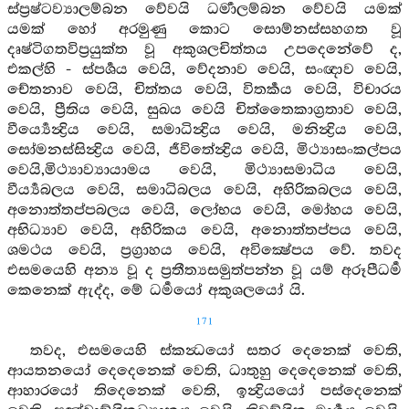
ස්ප්‍රෂ්ටව්‍යාලම්බන වේවයි ධර්‍මාලම්බන වේවයි යමක්
යමක් හෝ අරමුණු කොට සොම්නස්සහගත වූ
දෘෂ්ටිගතවිප්‍රයුක්ත වූ අකුශලචිත්තය උපදෙනේවේ ද,
එකල්හි - ස්පර්‍ශය වෙයි, වේදනාව වෙයි, සංඥාව වෙයි,
චේතනාව වෙයි, චිත්තය වෙයි, විතර්‍කය වෙයි, විචාරය
වෙයි, ප්‍රීතිය වෙයි, සුඛය වෙයි චිත්තෛකාග්‍රතාව වෙයි,
වීර්‍ය්‍යෙන්‍ද්‍රිය වෙයි, සමාධින්‍ද්‍රිය වෙයි, මනින්‍ද්‍රිය වෙයි,
සෝමනස්සින්‍ද්‍රිය වෙයි, ජීවිතේන්‍ද්‍රිය වෙයි, මිථ්‍යාසංකල්පය
වෙයි,මිථ්‍යාව්‍යායාමය වෙයි, මිථ්‍යාසමාධිය වෙයි,
වීර්‍ය්‍යබලය වෙයි, සමාධිබලය වෙයි, අහිරිකබලය වෙයි,
අනොත්තප්පබලය වෙයි, ලෝභය වෙයි, මෝහය වෙයි,
අභිධ්‍යාව වෙයි, අහිරිකය වෙයි, අනොත්තප්පය වෙයි,
ශමථය වෙයි, ප්‍රග්‍රාහය වෙයි, අවික්‍ෂේපය වේ. තවද
එසමයෙහි අන්‍ය වූ ද ප්‍රතීත්‍යසමුත්පන්න වූ යම් අරූපීධර්‍ම
කෙනෙක් ඇද්ද, මේ ධර්‍මයෝ අකුශලයෝ යි.
171
තවද, එසමයෙහි ස්කන්‍ධයෝ සතර දෙනෙක් වෙති,
ආයතනයෝ දෙදෙනෙක් වෙති, ධාතුහු දෙදෙනෙක් වෙති,
ආහාරයෝ තිදෙනෙක් වෙති, ඉන්‍ද්‍රියයෝ පස්දෙනෙක්