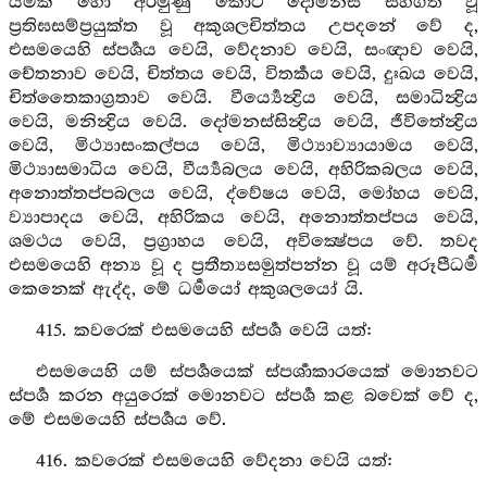
යමක් හෝ අරමුණු කොට දොම්නස් සහගත වූ
ප්‍රතිඝසම්ප්‍රයුක්ත වූ අකුශලචිත්තය උපදනේ වේ ද,
එසමයෙහි ස්පර්‍ශය වෙයි, වේදනාව වෙයි, සංඥාව වෙයි,
චේතනාව වෙයි, චිත්තය වෙයි, විතර්‍කය වෙයි, දුඃඛය වෙයි,
චිත්තෛකාග්‍රතාව වෙයි. වීර්‍ය්‍යෙන්‍ද්‍රිය වෙයි, සමාධින්‍ද්‍රිය
වෙයි, මනින්‍ද්‍රිය වෙයි. දෝමනස්සින්‍ද්‍රිය වෙයි, ජීවිතේන්‍ද්‍රිය
වෙයි, මිථ්‍යාසංකල්පය වෙයි, මිථ්‍යාව්‍යායාමය වෙයි,
මිථ්‍යාසමාධිය වෙයි, වීර්‍ය්‍යබලය වෙයි, අහිරිකබලය වෙයි,
අනොත්තප්පබලය වෙයි, ද්වේෂය වෙයි, මෝහය වෙයි,
ව්‍යාපාදය වෙයි, අහිරිකය වෙයි, අනොත්තප්පය වෙයි,
ශමථය වෙයි, ප්‍රග්‍රාහය වෙයි, අවික්‍ෂේපය වේ. තවද
එසමයෙහි අන්‍ය වූ ද ප්‍රතීත්‍යසමුත්පන්න වූ යම් අරූපීධර්‍ම
කෙනෙක් ඇද්ද, මේ ධර්‍මයෝ අකුශලයෝ යි.
415. කවරෙක් එසමයෙහි ස්පර්‍ශ වෙයි යත්:
එසමයෙහි යම් ස්පර්‍ශයෙක් ස්පර්‍ශාකාරයෙක් මොනවට
ස්පර්‍ශ කරන අයුරෙක් මොනවට ස්පර්‍ශ කළ බවෙක් වේ ද,
මේ එසමයෙහි ස්පර්‍ශය වේ.
416. කවරෙක් එසමයෙහි වේදනා වෙයි යත්: