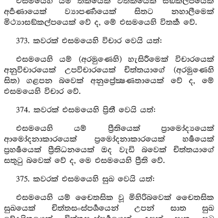
එසමයෙහි යම් තර්‍කයෙක් විතර්‍කයෙක් සඞ්කල්පයෙක්
අර්‍පණායෙක් ව්‍යාපර්‍ණායෙක් සිතට නහාලීමෙක්
මිථ්‍යාසඞ්කල්පයෙක් වේ ද, මේ එසමයෙහි විතර්‍ක වේ.
373. කවරක් එසමයෙහි විචාර වෙයි යත්:
එසමයෙහි යම් (අරමුණෙහි) හැසිරීමෙක් විචාරයෙක්
අනුවිචාරයෙක් උපවිචාරයෙක් චිත්තයාගේ (අරමුණෙහි
සිත) ගළපන බවෙක් අනුප්‍රේක්‍ෂණතායෙක් වේ ද, මේ
එසමයෙහි විචාර වේ.
374. කවරක් එසමයෙහි ප්‍රිතී වෙයි යත්:
එසමයෙහි යම් ප්‍රීතියෙක් ප්‍රාමෝද්‍යයෙක්
ආමෝදනාකාරයෙක් ප්‍රමෝදනාකාරයෙක් හර්‍ෂයෙක්
ප්‍රහර්‍ෂයෙක් ප්‍රීතිධනයෙක් ඔද වැඩි බවෙක් චිත්තයාගේ
සතුටු බවෙක් වේ ද, මෙ එසමයෙහි ප්‍රීති වේ.
375. කවරක් එසමයෙහි සුඛ වෙයි යත්:
එසමයෙහි යම් චෛතසික වූ මිහිරිබවෙක් චෛතසික
සුඛයෙක් චිත්තසංස්පර්‍ශයෙන් උපන් සාත සුඛ