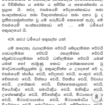
ය විචිකිත්සා ය මෝහ ය අහිරික ය අනොත්තප්ප ය
ප්‍රග්‍රාහ යි. තවද එසමයෙහි වේදනාස්කන්‍ධය තබා
සංඥාස්කන්‍ධය තබා විඥානස්කන්‍ධය තබා අන්‍ය වූ ද
ප්‍රතීත්‍යසමුත්පන්න වූ යම් අරූපීධර්‍ම කෙනෙක් ඇද්ද, මේ
එසමයෙහි සංස්කාරස්කන්‍ධ වේ … මේ ධර්‍මයෝ
අකුශලයෝ යි.
428. කවර ධර්‍මයෝ අකුසල්හ යත්:
යම් කලෙකැ රූපාලම්බන වේවයි ශබ්දාලම්බන වේවයි
ගන්‍ධාලම්බන වේවයි රසාලම්බන වේවයි
ස්ප්‍රෂ්ටව්‍යාලම්බන වේවයි ධර්‍මාලම්බන වේවයි යමක්
යමක් හෝ අරමුණු කොට උපේක්‍ෂාසහගත වු
ඖද්ධත්‍යසම්ප්‍රයුක්ත වූ අකුශලචිත්ත ය උපදනේ වේ ද,
එසමයෙහි ස්පර්‍ශය වෙයි, වේදනාව වෙයි, සංඥාව වෙයි,
චේතනාව වෙයි, චිත්තය වෙයි, විතර්‍කය වෙයි, විචාරය
වෙයි, උපේක්‍ෂාව වෙයි, චිත්තෛකාග්‍රතාව වෙයි,
වීර්‍ය්‍යෙන්‍ද්‍රිය වෙයි, සමාධින්‍ද්‍රිය වෙයි, මනින්‍ද්‍රිය වෙයි,
උපේක්‍ෂේන්‍ද්‍රිය වෙයි, ජීවිතේන්‍ද්‍රිය වෙයි, මිථ්‍යාසංකල්පය
වෙයි, මිථ්‍යාව්‍යායාමය වෙයි, මිථ්‍යාසමාධිය වෙයි,