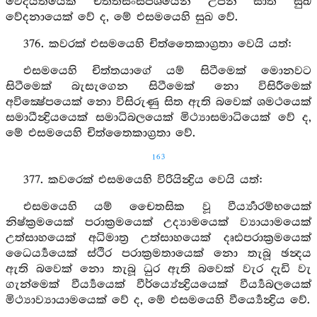
වේදයිතයෙක් චිත්තසංස්පර්‍ශයෙන් උපන් සාත සුඛ
වේදනායෙක් වේ ද, මේ එසමයෙහි සුඛ වේ.
376. කවරක් එසමයෙහි චිත්තෛකාග්‍රතා වෙයි යත්:
එසමයෙහි චිත්තයාගේ යම් සිටීමෙක් මොනවට
සිටීමෙක් බැසැගෙන සිටීමෙක් නො විසිරීමෙක්
අවික්‍ෂේපයෙක් නො විසිරුණු සිත ඇති බවෙක් ශමථයෙක්
සමාධීන්‍ද්‍රියයෙක් සමාධිබලයෙක් මිථ්‍යාසමාධියෙක් වේ ද,
මේ එසමයෙහි චිත්තෛකාග්‍රතා වේ.
163
377. කවරෙක් එසමයෙහි විරියින්‍ද්‍රිය වෙයි යත්:
එසමයෙහි යම් චෛතසික වූ වීර්‍ය්‍යාරම්භයෙක්
නිෂ්ක්‍රමයෙක් පරාක්‍රමයෙක් උද්‍යාමයෙක් ව්‍යායාමයෙක්
උත්සාහයෙක් අධිමාත්‍ර උත්සාහයෙක් දෘඪපරාක්‍රමයෙක්
ධෛර්‍ය්‍යයෙක් ස්ථිර පරාක්‍රමතායෙක් නො තැබූ ඡන්‍දය
ඇති බවෙක් නො තැබූ ධුර ඇති බවෙක් වැර දැඩි වැ
ගැන්මෙක් වීර්‍ය්‍යයෙක් වීර්ය්‍යේන්‍ද්‍රියයෙක් වීර්‍ය්‍යබලයෙක්
මිථ්‍යාව්‍යායාමයෙක් වේ ද, මේ එසමයෙහි වීර්‍ය්‍යෙන්‍ද්‍රිය වේ.