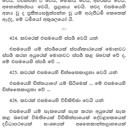
වෙයි, විචික්ච්ඡා ව වෙයි, මෝහය වෙයි, අහිරිකය වෙයි,
අනොත්තප්පය වෙයි, ප්‍රග්‍රාහය වෙයි. තවද එසමයෙහි
අන්‍ය වූ ද ප්‍රතීත්‍යසමුත්පන්න වූ යම් අරූපීධර්‍ම කෙතෙක්
ඇද්ද, මේ ධර්‍මයෝ අකුශලයෝ යි.
181
424. කවරෙක් එසමයෙහි ස්පර්‍ශ වෙයි යත්:
එසමයෙහි යම් ස්පර්‍ශයෙක් ස්පර්‍ශාකාරයෙක් මොනවට
ස්පර්‍ශ කරන අයුරෙක් මොනවට ස්පර්‍ශ කළ බවෙක් වේ ද,
මේ එසමයෙහි ස්පර්‍ශ වේ ...
425. කවරක් එසමයෙහි චිත්තෛකාග්‍රතා වෙයි යත්:
එසමයෙහි චිත්තයාගේ යම් සිටීමෙක් ... මේ එසමයෙහි
චිත්තෛකාග්‍රතා වේ ...
426. කවරක් එසමයෙහි විචිකිච්ඡා වෙයි යත්:
එසමයෙහි යම් සැකයෙක් සැක කරන අයුරෙක් සැක
කළ බවෙක් විමතියෙක් විචිකිත්සායෙක් දේවළහකයෙක්
දර්‍වධාපථයෙක් සංශයෙක් අනෛකාන්තග්‍රාහයෙක්