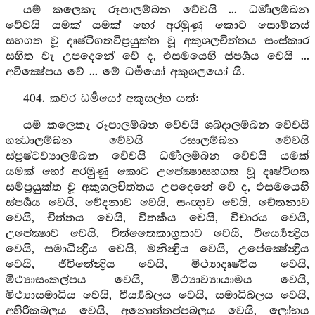
යම් කලෙකැ රූපාලම්බන වේවයි ... ධර්‍මාලම්බන
වේවයි යමක් යමක් හෝ අරමුණු කොට සොම්නස්
සහගත වූ දෘෂ්ටිගතවිප්‍රයුක්ත වූ අකුශලචිත්තය සංස්කාර
සහිත වැ උපදෙනේ වේ ද, එසමයෙහි ස්පර්‍ශය වෙයි ...
අවික්‍ෂේපය වේ ... මේ ධර්‍මයෝ අකුශලයෝ යි.
404. කවර ධර්‍මයෝ අකුසල්හ යත්:
යම් කලෙකැ රූපාලම්බන වේවයි ශබ්දාලම්බන වේවයි
ගන්‍ධාලම්බන වේවයි රසාලම්බන වේවයි
ස්ප්‍රෂ්ටව්‍යාලම්බන වේවයි ධර්‍මාලම්බන වේවයි යමක්
යමක් හෝ අරමුණු කොට උපේක්‍ෂාසහගත වූ දෘෂ්ටිගත
සම්ප්‍රයුක්ත වූ අකුශලචිත්තය උපදෙනේ වේ ද, එසමයෙහි
ස්පර්‍ශය වෙයි, වේදනාව වෙයි, සංඥාව වෙයි, චේතනාව
වෙයි, චිත්තය වෙයි, විතර්‍කය වෙයි, විචාරය වෙයි,
උපේක්‍ෂාව වෙයි, චිත්තෛකාග්‍රතාව වෙයි, වීර්‍ය්‍යෙන්‍ද්‍රිය
වෙයි, සමාධින්‍ද්‍රිය වෙයි, මනින්‍ද්‍රිය වෙයි, උපේක්‍ෂේන්‍ද්‍රිය
වෙයි, ජීවිතේන්‍ද්‍රිය වෙයි, මිථ්‍යාදෘෂ්ටිය වෙයි,
මිථ්‍යාසංකල්පය වෙයි, මිථ්‍යාව්‍යායාමය වෙයි,
මිථ්‍යාසමාධිය වෙයි, වීර්‍ය්‍යබලය වෙයි, සමාධිබලය වෙයි,
අහිරිකබලය වෙයි, අනොත්තප්පබලය වෙයි, ලෝභය