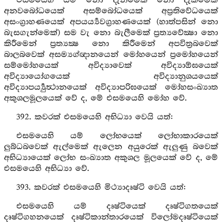
එසමයෙහි යම් නො දැනීමෙක් නො දැක්මෙක්
අනවබෝධයෙක් අසම්බෝධයෙක් අප්‍රතිවේධයෙක්
අසංග්‍රාහණයෙක් අපයර්‍ය්‍යවග්‍රාහණයෙක් (හාත්පසින් නො
බැසගැන්මෙක්) සම වැ නො බැලීමෙක් ප්‍රත්‍යවේක්‍ෂා නො
කිරීමෙන් ප්‍රත්‍යක්‍ෂ නො කිරීමෙන් අපවිත්‍රබවෙක්
බාලබවෙක් අසම්‍යග්ඥානයෙන් මෝහයෙන් ප්‍රමෝහයෙන්
සම්මෝහයෙක් අවිද්‍යාවෙක් අවිද්‍යාඕඝයෙක්
අවිද්‍යායෝගයෙක් අවිද්‍යානුශයයෙක්
අවිද්‍යාපර්‍ය්‍යුත්‍ථානයෙක් අවිද්‍යාපරිඝයෙක් මෝහසංඛ්‍යාත
අකුශලමූලයෙක් වේ ද, මේ එසමයෙහි මෝහ වේ.
392. කවරක් එසමයෙහි අභිධ්‍යා වෙයි යත්:
එසමයෙහි යම් ලෝභයෙක් ලෝභාකාරයෙක්
ලුබ්ධබවෙක් ඇල්මෙක් ඇලෙන අයුරෙක් ඇලුණු බවෙක්
අභිධ්‍යායෙක් ලෝභ සංඛ්‍යාත අකුශල මූලයෙක් වේ ද, මේ
එසමයෙහි අභිධ්‍යා වේ.
393. කවරක් එසමයෙහි මිථ්‍යාදෘෂ්ටි වෙයි යත්:
එසමයෙහි යම් දෘෂ්ටියෙක් දෘෂ්ටිගතයෙක්
දෘෂ්ටිගහනයෙක් දෘෂ්ටිකාන්තාරයෙක් විලෝමදෘෂ්ටියෙක්