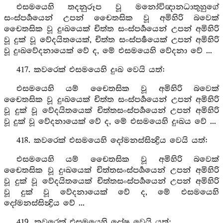
එසමයෙහි තදනුරූප වූ මනෝවිඥානධාතුහුගේ
සංස්පර්‍ශයෙන් උපන් චෛතසික වූ අමිහිරි බවෙක්
චෛතසික වූ දුඃඛයෙක් චිත්ත සංස්පර්‍ශයෙන් උපන් අමිහිරි
වූ දුක් වූ වේදයිතයෙක්, චිත්ත සංස්පර්‍ෂයෙක් උපන් අමිහිරි
වූ දුඃඛවේදනායෙක් වේ ද, මේ එසමයෙහි වේදනා වේ ...
417. කවරෙක් එසමයෙහි දුඃඛ වෙයි යත්:
එසමයෙහි යම් චෛතසික වූ අමිහිරි බවෙක්
චෛතසික වූ දුඃඛයෙක් චිත්ත සංස්පර්‍ශයෙන් උපන් අමිහිරි
වූ දුක් වූ වේදයිතයෙක් චිත්තසංස්පර්‍ශයෙන් උපන් අමිහිරි
වූ දුක් වූ වේදනායෙක් වේ ද, මේ එසමයෙහි දුඃඛය වේ ...
418. කවරෙක් එසමයෙහි දෝමනස්සින්‍ද්‍රිය වෙයි යත්:
එසමයෙහි යම් චෛතසික වූ අමිහිරි බවෙක්
චෛතසික වූ දුඃඛයෙක් චිත්තසංස්පර්‍ශයෙන් උපන් අමිහිරි
වූ දුක් වූ වේදයිතයෙක් චිත්තසංස්පර්‍ශයෙන් උපන් අමිහිරි
වූ දුක් වූ වේදනායෙක් වේ ද, මේ එසමයෙහි
දෝමනස්සින්‍ද්‍රිය වේ ...
419. කවරෙක් එසමයෙහි දෝෂ වෙයි යත්: