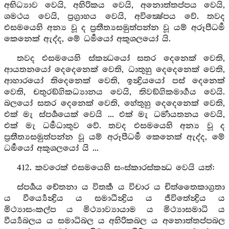
අභිධ්‍යාව වෙයි, අහිරිකය වෙයි, අනොත්තප්පය වෙයි,
ශමථය වෙයි, ප්‍රග්‍රාහය වෙයි, අවික්‍ෂේපය වේ. තවද
එසමයෙහි අන්‍ය වූ ද ප්‍රතීත්‍යසමුත්පන්න වූ යම් අරූපීධර්‍ම
කෙනෙක් ඇද්ද, මේ ධර්‍මයෝ අකුශලයෝ යි.
තවද එසමයෙහි ස්කන්‍ධයෝ සතර දෙනෙක් වෙති,
ආයතනයෝ දෙදෙනෙක් වෙති, ධාතුහු දෙදෙනෙක් වෙති,
ආහාරයෝ තිදෙනෙක් වෙති, ඉන්‍ද්‍රියයෝ පස් දෙනෙක්
වෙති, චතුරඞ්ගිකධ්‍යානය වෙයි, තිවඞ්ගිකමාර්‍ගය වෙයි.
බලයෝ සතර දෙනෙක් වෙති, හේතුහු දෙදෙනෙක් වෙති,
එක් මැ ස්පර්‍ශයෙක් වෙයි ... එක් මැ ධර්‍මායතනය වෙයි,
එක් මැ ධර්‍මධාතුව වේ. තවද එසමයෙහි අන්‍ය වූ ද
ප්‍රතීත්‍යසමුත්පන්න වූ යම් අරූපීධර්‍ම කෙනෙක් ඇද්ද, මේ
ධර්‍මයෝ අකුශලයෝ යි ...
412. කවරෙක් එසමයෙහි සංස්කාරස්කන්‍ධ වෙයි යත්:
ස්පර්‍ශය චේතනා ය විතර්‍ක ය විචාර ය චිත්තෛකාග්‍රතා
ය වීර්‍ය්‍යෙන්‍ද්‍රිය ය සමාධීන්‍ද්‍රිය ය ජීවිතේන්‍ද්‍රිය ය
මිථ්‍යාසංකල්ප ය මිථ්‍යාව්‍යායාම ය මිථ්‍යාසමාධි ය
වීර්‍ය්‍යබලය ය සමාධිබල ය අහිරිකබල ය අනොත්තප්පබල