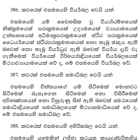
386. කවරෙක් එසමයෙහි වීර්‍ය්‍යබල වෙයි යත්:
එසමයෙහි යම් චෛතසික වූ වීර්‍ය්‍යාරම්භයෙක්
නිෂ්ක්‍රමයෙක් පරාක්‍රමයෙක් උද්‍යමයෙක් ව්‍යායාමයෙක්
උත්සාහයෙක් අධිමාත්‍රපරාක්‍රමයෙක් ස්ථිර පරාක්‍රමයෙක්
ධෛර්‍ය්‍යයෙක් ස්ථිරපරාක්‍රමතායෙක් නො තැබූ ඡන්‍දය ඇති
බවෙක් නො තැබූ වීර්‍ය්‍යධුර ඇති බවෙක් වීර්‍ය්‍යය දැඩි වැ
ගැනීමෙක් වීර්‍ය්‍යයෙක් වීර්ය්‍යේන්‍ද්‍රියයෙක් වීර්‍ය්‍යබලයෙක්
මිථ්‍යාව්‍යායාමයෙක් වේ ද, මේ එසමයෙහි වීර්‍ය්‍යබල වේ.
387. කවරක් එසමයෙහි සමාධිබල වෙයි යත්:
එසමයෙහි චිත්තයාගේ යම් සිටීමෙක් මොනවට
සිටීමෙක් බැසැගෙන සිටීමෙක් නො විසිරීමෙක්
අවික්‍ෂේපයෙක් නො විසුරුණු සිත් ඇති බවෙක් ශමථයෙක්
සමාධින්‍ද්‍රියයෙක් සමාධිබලයෙක් මිථ්‍යාසමාධියෙක් වේ ද,
මේ එසමයෙහි සමාධිබල වේ.
388. කවරෙක් එසමයෙහි අහිරිකබල වෙයි යත්:
එසමයෙහි යමෙකින් ලජ්ජා කටයුතු කායදුශ්චරිතාදිය