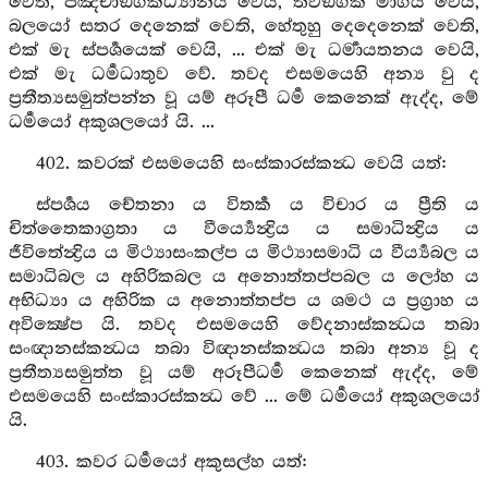
වෙති, පඤ්චාඞ්ගිකධ්‍යානය වෙයි, තිවඞ්ගික මාර්‍ගය වෙයි,
බලයෝ සතර දෙනෙක් වෙති, හේතුහු දෙදෙනෙක් වෙති,
එක් මැ ස්පර්‍ශයෙක් වෙයි, ... එක් මැ ධර්‍මායතනය වෙයි,
එක් මැ ධර්‍මධාතුව වේ. තවද එසමයෙහි අන්‍ය වු ද
ප්‍රතීත්‍යසමුත්පන්න වූ යම් අරූපී ධර්‍ම කෙනෙක් ඇද්ද, මේ
ධර්‍මයෝ අකුශලයෝ යි. ...
402. කවරක් එසමයෙහි සංස්කාරස්කන්‍ධ වෙයි යත්:
ස්පර්‍ශය චේතනා ය විතර්‍ක ය විචාර ය ප්‍රීති ය
චිත්තෛකාග්‍රතා ය වීර්‍ය්‍යෙන්‍ද්‍රිය ය සමාධින්‍ද්‍රිය ය
ජීවිතේන්‍ද්‍රිය ය මිථ්‍යාසංකල්ප ය මිථ්‍යාසමාධි ය වීර්‍ය්‍යබල ය
සමාධිබල ය අහිරිකබල ය අනොත්තප්පබල ය ලෝහ ය
අභිධ්‍යා ය අහිරික ය අනොත්තප්ප ය ශමථ ය ප්‍රග්‍රාහ ය
අවික්‍ෂේප යි. තවද එසමයෙහි වේදනාස්කන්‍ධය තබා
සංඥානස්කන්‍ධය තබා විඥානස්කන්‍ධය තබා අන්‍ය වූ ද
ප්‍රතීත්‍යසමුත්ත වූ යම් අරූපීධර්‍ම කෙනෙක් ඇද්ද, මේ
එසමයෙහි සංස්කාරස්කන්‍ධ වේ ... මේ ධර්‍මයෝ අකුශලයෝ
යි.
403. කවර ධර්‍මයෝ අකුසල්හ යත්: