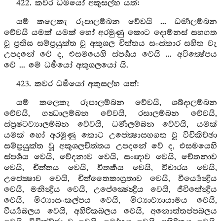
422. කවර ධර්‍මයෝ අකුසල්හ යත්:
යම් කලෙකැ රූපාලම්බන වේවයි ... ධර්‍මාලම්බන
වේවයි යමක් යමක් හෝ අරමුණු කොට දොම්නස් සහගත
වූ ප්‍රතිඝ සම්ප්‍රයුක්ත වූ අකුශල චිත්තය සංස්කාර සහිත වැ
උපදනේ වේ ද, එසමයෙහි ස්පර්‍ශය වෙයි ... අවික්‍ෂේපය
වේ ... මේ ධර්‍මයෝ අකුශලයෝ යි.
423. කවර ධර්‍මයෝ අකුසල්හ යත්:
යම් කලෙකැ රූපාලම්බන වේවයි, ශබ්දාලම්බන
වේවයි, ගන්‍ධාලම්බන වේවයි, රසාලම්බන වේවයි,
ස්ප්‍රෂ්ටව්‍යාලම්බන වේවයි, ධර්‍මාලම්බන වේවයි, යමක්
යමක් හෝ අරමුණු කොට උපේක්‍ෂාසහගත වූ විචිකිච්ඡා
සම්ප්‍රයුක්ත වූ අකුශලචිත්තය උපදනේ වේ ද, එසමයෙහි
ස්පර්‍ශය වෙයි, වේදනාව වෙයි, සංඥාව වෙයි, චේතනාව
වෙයි, චිත්තය වෙයි, විතර්‍කය වෙයි, විචාරය වෙයි,
උපේක්‍ෂාව වෙයි, චිත්තෛකාග්‍රතාව වෙයි, වීර්‍ය්‍යෙන්‍ද්‍රිය
වෙයි, මනින්‍ද්‍රිය වෙයි, උපේක්‍ෂේන්‍ද්‍රිය වෙයි, ජීවිතේන්‍ද්‍රිය
වෙයි, මිථ්‍යාසංකල්පය වෙයි, මිථ්‍යාව්‍යායාමය වෙයි,
වීර්‍ය්‍යබලය වෙයි, අහිරිකබලය වෙයි, අනොත්තප්පබලය