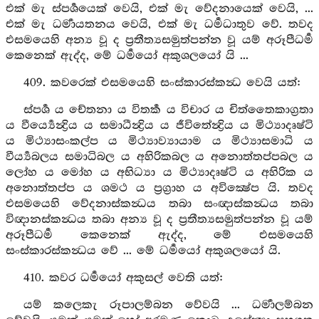
එක් මැ ස්පර්‍ශයෙක් වෙයි, එක් මැ වේදනායෙක් වෙයි, ...
එක් මැ ධර්‍මායතනය වෙයි, එක් මැ ධර්‍මධාතුව වේ. තවද
එසමයෙහි අන්‍ය වූ ද ප්‍රතීත්‍යසමුත්පන්න වූ යම් අරූපීධර්‍ම
කෙනෙක් ඇද්ද, මේ ධර්‍මයෝ අකුශලයෝ යි ...
409. කවරෙක් එසමයෙහි සංස්කාරස්කන්‍ධ වෙයි යත්:
ස්පර්‍ශ ය චේතනා ය විතර්‍ක ය විචාර ය චිත්තෛකාග්‍රතා
ය වීර්‍ය්‍යෙන්‍ද්‍රිය ය සමාධීන්‍ද්‍රිය ය ජීවිතේන්‍ද්‍රිය ය මිථ්‍යාදෘෂ්ටි
ය මිථ්‍යාසංකල්ප ය මිථ්‍යාව්‍යායාම ය මිථ්‍යාසමාධි ය
වීර්‍ය්‍යබලය සමාධිබල ය අහිරිකබල ය අනොත්තප්පබල ය
ලෝහ ය මෝහ ය අභිධ්‍යා ය මිථ්‍යාදෘෂ්ටි ය අහිරික ය
අනොත්තප්ප ය ශමථ ය ප්‍රග්‍රාහ ය අවික්‍ෂේප යි. තවද
එසමයෙහි වේදනාස්කන්‍ධය තබා සංඥාස්කන්‍ධය තබා
විඥානස්කන්‍ධය තබා අන්‍ය වූ ද ප්‍රතීත්‍යසමුත්පන්න වූ යම්
අරූපීධර්‍ම කෙනෙක් ඇද්ද, මේ එසමයෙහි
සංස්කාරස්කන්‍ධය වේ ... මේ ධර්‍මයෝ අකුශලයෝ යි.
410. කවර ධර්‍මයෝ අකුසල් වෙති යත්:
යම් කලෙකැ රූපාලම්බන වේවයි ... ධර්‍මාලම්බන