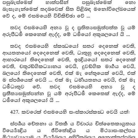
පසුබැස්මෙක් හාත්පසින් පසුබැස්මෙක් නො
බැසැගැන්මෙක් තදබවෙක් සිත පිළිබඳ මනෝවිලේඛයෙක්
වේ ද, මේ එසමයෙහි විචිකිච්ඡා වේ ...
තවද එසමයෙහි අන්‍ය වූ ද ප්‍රතිත්‍යසමුත්පත්ත වූ යම්
අරූපීධර්‍ම කෙනෙක් ඇද්ද, මේ ධර්‍මයෝ අකුශලයෝ යි ...
තවද එසමයෙහි ස්කන්‍ධයෝ සතර දෙනෙක් වෙති,
ආයතනයෝ දෙදෙනෙක් වෙති, ධාතුහු දෙදෙනෙක් වෙති,
ආහාරයෝ තිදෙනෙක් වෙති, ඉන්‍ද්‍රියයෝ සතර දෙනෙක්
වෙති, චතුරඞ්ගිකධ්‍යානය වෙයි, දුවඞ්ගික මාර්‍ගය වෙයි,
බලයෝ තිදෙනෙක් වෙති, එක් මැ හේතුයෙක් වෙයි, එක්
ම ස්පර්‍ශයෙක් වෙයි ... එක් මැ ධර්‍මායතනය වෙයි, එක් මැ
ධර්‍මධාතුව වේ. තවද එසමයෙහි අන්‍ය වූ ද
ප්‍රතීත්‍යසමුත්පන්න වූ යම් අරූපීධර්‍ම කෙතෙක් ඇද්ද, මේ
ධර්‍මයෝ අකුශලයෝ යි ...
427. කවරෙක් එසමයෙහි සංස්කාරස්කන්‍ධ වෙයි යත්:
ස්පර්‍ශය චේතනා ය විතර්‍ක ය විචාරය චිත්තෛකාග්‍රතාය
වීර්‍ය්‍යෙන්‍ද්‍රිය ය ජීවිතේන්‍ද්‍රිය ය මිථ්‍යාසංකල්පය
මිථ්‍යාව්‍යායාම ය වීර්‍ය්‍යබලය අහිරිකබලය අනොත්තප්පබල