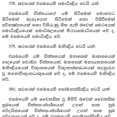
378. කවරෙක් එසමයෙහි සමාධීන්‍ද්‍රිය වෙයි යත්:
එසමයෙහි චිත්තයාගේ යම් සිටීමෙක් මොනවට
සිටීමෙක් බැසැගෙන සිටීමෙක් නො විසිරීමෙක්
අවික්‍ෂේපයෙක් නො විසිරුණු සිත ඇති බවෙක් ශමථයෙක්
සමාධීන්‍ද්‍රියයෙක් සමාධිබලයෙක් මිථ්‍යාසමාධියෙක් වේ ද,
මේ එසමයෙහි සමාධීන්‍ද්‍රිය වේ.
379. කවරෙක් එසමයෙහි මනින්‍ද්‍රිය වෙයි යත්:
එසමයෙහි යම් චිත්තයෙක් මනසෙක් මානසයෙක්
හෘදයෙක් භවාඞ්ග චිත්තයෙක්, මනසෙක් මනායතනයෙක්
මනින්‍ද්‍රියයෙක් විඥානයෙක් විඥානස්කන්‍ධයෙක් තදනුරූප
වූ මනෝවිඥානධාතුයෙක් වේ ද, මේ එසමයෙහි මනින්‍ද්‍රිය
වේ.
380. කවරෙක් එසමයෙහි සෝමනස්සින්‍ද්‍රිය වෙයි යත්:
එසමයෙහි යම් චෛතසික වූ මිහිරි බවෙක් චෛතසික
සුඛයෙක් චිත්තසංස්පර්‍ශයෙන් උපන් සාත සුඛ
වේදයිතයෙක් චිත්තසංස්පර්‍ශයෙන් උපන් සාත සුඛ
වේදනායෙක් වේ ද, මේ එසමයෙහි සොම්නස්සින්‍ද්‍රීය වේ.