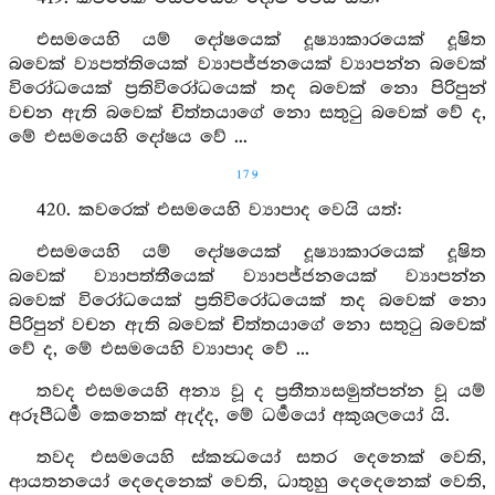
එසමයෙහි යම් දෝෂයෙක් දූෂ්‍යාකාරයෙක් දූෂිත
බවෙක් ව්‍යපත්තියෙක් ව්‍යාපජ්ජනයෙක් ව්‍යාපන්න බවෙක්
විරෝධයෙක් ප්‍රතිවිරෝධයෙක් තද බවෙක් නො පිරිපුන්
වචන ඇති බවෙක් චිත්තයාගේ නො සතුටු බවෙක් වේ ද,
මේ එසමයෙහි දෝෂය වේ ...
179
420. කවරෙක් එසමයෙහි ව්‍යාපාද වෙයි යත්:
එසමයෙහි යම් දෝෂයෙක් දූෂ්‍යාකාරයෙක් දූෂිත
බවෙක් ව්‍යාපත්තීයෙක් ව්‍යාපජ්ජනයෙක් ව්‍යාපන්න
බවෙක් විරෝධයෙක් ප්‍රතිවිරෝධයෙක් තද බවෙක් නො
පිරිපුන් වචන ඇති බවෙක් චිත්තයාගේ නො සතුටු බවෙක්
වේ ද, මේ එසමයෙහි ව්‍යාපාද වේ ...
තවද එසමයෙහි අන්‍ය වූ ද ප්‍රතීත්‍යසමුත්පන්න වූ යම්
අරූපීධර්‍ම කෙනෙක් ඇද්ද, මේ ධර්‍මයෝ අකුශලයෝ යි.
තවද එසමයෙහි ස්කන්‍ධයෝ සතර දෙනෙක් වෙති,
ආයතනයෝ දෙදෙනෙක් වෙති, ධාතුහු දෙදෙනෙක් වෙති,