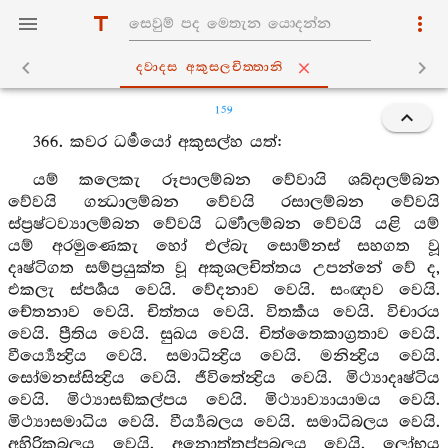
ද‍්වාදස අකුසලචිත‍්තානි
159
366. කවර ධර්‍මයෝ අකුසල්හ යත්:
යම් කලෙකැ රූපාලම්බන වේවායි ශබ්දාලම්බන
වේවයි ගන්‍ධාලම්බන වේවයි රසාලම්බන වේවයි
ස්ප්‍රෂ්ටව්‍යාලම්බන වේවයි ධර්‍මාලම්බන වේවයි යළි යම්
යම් අරමුණෙකැ හෝ එල්බැ සොම්නස් සහගත වූ
දෘෂ්ටිගත සම්ප්‍රයුක්ත වූ අකුශලචිත්තය උපන්නේ වේ ද,
එකලැ ස්පර්‍ශය වෙයි. වේදනාව වෙයි. සංඥාව වෙයි.
චේතනාව වෙයි. චිත්තය වෙයි. විතර්‍කය වෙයි. විචාරය
වෙයි. ප්‍රීතිය වෙයි. සුඛය වෙයි. චිත්තෛකාග්‍රතාව වෙයි.
වීර්‍ය්‍යෙන්‍ද්‍රිය වෙයි. සමාධින්‍ද්‍රිය වෙයි. මනින්‍ද්‍රිය වෙයි.
සෝමනස්සින්‍ද්‍රිය වෙයි. ජීවිතේන්‍ද්‍රිය වෙයි. මිථ්‍යාදෘෂ්ටිය
වෙයි. මිථ්‍යාසඞ්කල්පය වෙයි. මිථ්‍යාව්‍යායාමය වෙයි.
මිථ්‍යාසමාධිය වෙයි. වීර්‍ය්‍යබලය වෙයි. සමාධිබලය වෙයි.
අහිරිකබලය වෙයි. අනොත්තප්පබලය වෙයි. ලෝභය