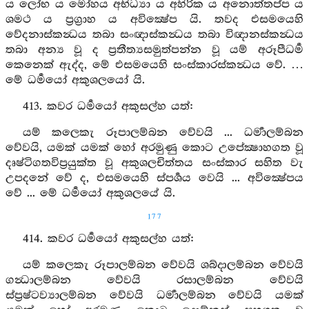
ය ලෝභ ය මෝහය අභිධ්‍යා ය අහිරික ය අනොත්තප්ප ය
ශමථ ය ප්‍රග්‍රාහ ය අවික්‍ෂේප යි. තවද එසමයෙහි
වේදනාස්කන්‍ධය තබා සංඥාස්කන්‍ධය තබා විඥානස්කන්‍ධය
තබා අන්‍ය වූ ද ප්‍රතීත්‍යසමුත්පන්න වූ යම් අරූපීධර්‍ම
කෙනෙක් ඇද්ද, මේ එසමයෙහි සංස්කාරස්කන්‍ධය වේ. …
මේ ධර්‍මයෝ අකුශලයෝ යි.
413. කවර ධර්‍මයෝ අකුසල්හ යත්:
යම් කලෙකැ රූපාලම්බන වේවයි ... ධර්‍මාලම්බන
වේවයි, යමක් යමක් හෝ අරමුණු කොට උපේක්‍ෂාහගත වූ
දෘෂ්ටිගතවිප්‍රයුක්ත වූ අකුශලචිත්තය සංස්කාර සහිත වැ
උපදනේ වේ ද, එසමයෙහි ස්පර්‍ශය වෙයි ... අවික්‍ෂේපය
වේ ... මේ ධර්‍මයෝ අකුශලයේ යි.
177
414. කවර ධර්‍මයෝ අකුසල්හ යත්:
යම් කලෙකැ රූපාලම්බන වේවයි ශබ්දාලම්බන වේවයි
ගන්‍ධාලම්බන වේවයි රසාලම්බන වේවයි
ස්ප්‍රෂ්ටව්‍යාලම්බන වේවයි ධර්‍මාලම්බන වේවයි යමක්