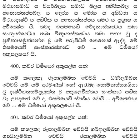
මිථ්‍යාසමාධි ය වීර්‍ය්‍යබලය සමාධි බලය අහිරිකබල ය
අනොත්තප්පබල ය ලෝහ ය මෝහ ය අභිධ්‍යා ය
මිථ්‍යාදෘෂ්ටි ය අහිරික ය අනොත්තප්පය ශමථ ය ප්‍රග්‍රාහ ය
අවික්‍ෂේප යි. තවද එසමයෙහි වේදනාස්කන්‍ධය තබා
සංඥාස්කන්‍ධය තබා විඥානස්කන්‍ධය තබා අන්‍ය වූ ද
ප්‍රතීත්‍යසමුත්පන්න වූ යම් අරූපීධර්‍ම කෙනෙක් ඇද්ද, මේ
එසමයෙහි සංස්කාරස්කන්‍ධ වේ ... මේ ධර්‍මයෝ
අකුසලයෝ යි.
400. කවර ධර්‍මයෝ අකුසල්හ යත්:
යම් කලෙකැ රූපාලම්බන වේවයි ... ධර්‍මාලම්බන
වේවයි යම් යම් අරමුණක් හෝ ඇරැබැ සොම්නස්සහගියා
වූ දෘෂ්ටිගතසම්ප්‍රයුක්ත වු අකුශලචිත්තය සංස්කාර සහිත
වැ උපදනේ වේ ද, එසමයෙහි ස්පර්‍ශය වෙයි ... අවික්‍ෂේපය
වේ ... මේ ධර්‍මයෝ අකුශලයෝ යි.
401. කවර ධර්‍මයෝ අකුසල්හ යත්:
යම් කලෙකැ රූපාලම්බන වේවයි ශබ්දාලම්බන වේවයි
ගන්‍ධාලම්බන වේවයි රසාලම්බන වේවයි