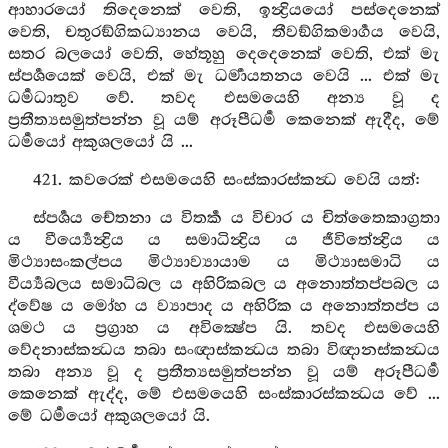
ආහාරයෝ තිදෙනෙක් වෙති, ඉන්‍ද්‍රියයෝ පස්දෙනෙක්
වෙති, චතුරඞ්ගිකධ්‍යානය වෙයි, තීවඞ්ගිකමාර්‍ගය වෙයි,
සතර බලයෝ වෙති, හේතූහු දෙදෙනෙක් වෙති, එක් මැ
ස්පර්‍ශයෙක් වෙයි, එක් මැ ධර්‍මායතනය වෙයි ... එක් මැ
ධර්‍මධාතුව වේ. තවද එසමයෙහි අන්‍ය වූ ද
ප්‍රතීත්‍යසමුත්පන්න වූ යම් අරූපීධර්‍ම කෙනෙක් ඇදීද, මේ
ධර්‍මයෝ අකුශලයෝ යි ...
421. කවරෙක් එසමයෙහි සංස්කාරස්කන්‍ධ වෙයි යත්:
ස්පර්‍ශය චේතනා ය විතර්‍ක ය විචාර ය චිත්තෛකාග්‍රතා
ය වීර්‍ය්‍යෙන්‍ද්‍රිය ය සමාධින්‍ද්‍රිය ය ජීවිතේන්‍ද්‍රිය ය
මිථ්‍යාසංකල්පය මිථ්‍යාව්‍යායාම ය මිථ්‍යාසමාධි ය
වීර්‍ය්‍යබලය සමාධිබල ය අහිරිකබල ය අනොත්තප්පබල ය
ද්වේෂ ය මෝහ ය ව්‍යාපාද ය අහිරික ය අනොත්තප්ප ය
ශමථ ය ප්‍රග්‍රාහ ය අවික්‍ෂේප යි. තවද එසමයෙහි
වේදනාස්කන්‍ධය තබා සංඥාස්කන්‍ධය තබා විඥානස්කන්‍ධය
තබා අන්‍ය වූ ද ප්‍රතීත්‍යසමුත්පන්න වූ යම් අරූපීධර්‍ම
කෙනෙක් ඇද්ද, මේ එසමයෙහි සංස්කාරස්කන්‍ධය වේ ...
මේ ධර්‍මයෝ අකුශලයෝ යි.