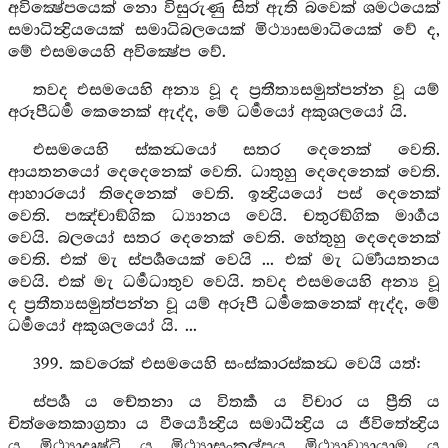
අවික්‍ෂේපයෙක් නො විසුරුණු සිත් ඇති බවෙක් ශමථයෙක්
සමාධින්‍ද්‍රියයෙක් සමාධිබලයෙක් මිථ්‍යාසමාධියෙක් වේ ද,
මේ එසමයෙහි අවික්‍ෂේප වේ.
තවද එසමයෙහි අන්‍ය වූ ද ප්‍රතීත්‍යසමුත්පන්න වූ යම්
අරූපීධර්‍ම කෙනෙක් ඇද්ද, මේ ධර්‍මයෝ අකුශලයෝ යි.
එසමයෙහි ස්කන්‍ධයෝ සතර දෙනෙක් වෙති.
ආයතනයෝ දෙදෙනෙක් වෙති. ධාතුහු දෙදෙනෙක් වෙති.
ආහාරයෝ තිදෙනෙක් වෙති. ඉන්‍ද්‍රියයෝ පස් දෙනෙක්
වෙති. පඤ්චාඞ්ගික ධ්‍යානය වෙයි. චතුරඞ්ගික මාර්‍ගය
වෙයි. බලයෝ සතර දෙනෙක් වෙති. හේතුහු දෙදෙනෙක්
වෙති. එක් මැ ස්පර්‍ශයෙක් වෙයි ... එක් මැ ධර්‍මායතනය
වෙයි. එක් මැ ධර්‍මධාතුව වෙයි. තවද එසමයෙහි අන්‍ය වූ
ද ප්‍රතීත්‍යසමුත්පන්න වූ යම් අරූපී ධර්‍මකෙනෙක් ඇද්ද, මේ
ධර්‍මයෝ අකුශලයෝ යි. ...
399. කවරෙක් එසමයෙහි සංස්කාරස්කන්‍ධ වෙයි යත්:
ස්පර්‍ශ ය චේතනා ය විතර්‍ක ය විචාර ය ප්‍රීති ය
චිත්තෛකාග්‍රතා ය වීර්‍ය්‍යෙන්‍ද්‍රිය සමාධීන්‍ද්‍රිය ය ජීවිතේන්‍ද්‍රිය
ය මිථ්‍යාදෘෂ්ටි ය මිථ්‍යාසංකල්පය මිථ්‍යාව්‍යායාම ය