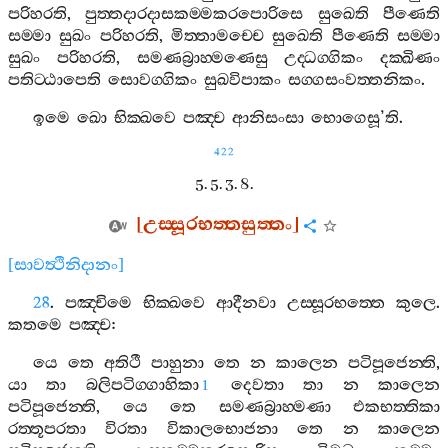
පරිහරති
,
පුත‍්තදාරදාසකම‍්මකරපොරිසෙ
සුඛෙති
පීණෙති
සම‍්මා
සුඛං
පරිහරති
,
මිත‍්තාමච‍්චෙ
සුඛෙති
පීණෙති
සම‍්මා
සුඛං
පරිහරති
,
සමණබ්‍රාහ‍්මණෙසු
උද‍්ධග‍්ගිකං
දක‍්ඛිණං
පතිට‍්ඨාපෙති
සොවග‍්ගිකං
සුඛවිපාකං
සග‍්ගසංවත‍්තනිකං
.
ඉමෙ
ඛො
භික‍්ඛවෙ
පඤ‍්ච
ආනිසංසා
භොගෙසූ
’
ති
.
422
5. 5. 3. 8.
[
උස‍්සූරභත‍්තසුත‍්තං
]
[
සාවත්‍ථිනිදානං
]
28
.
පඤ‍්චිමෙ
භික‍්ඛවෙ
ආදීනවා
උස‍්සූරභත‍්තෙ
කුලෙ
.
කතමෙ
පඤ‍්ච
:
යෙ
තෙ
අතිථී
පාහුනා
තෙ
න
කාලෙන
පටිපූජෙන‍්ති
,
යා
තා
බලිපටිග‍්ගාහිකා
දෙවතා
තා
න
කාලෙන
1
පටිපූජෙන‍්ති
,
යෙ
තෙ
සමණබ්‍රාහ‍්මණා
එකභත‍්තිකා
රත‍්තූපරතා
විරතා
විකාලභොජනා
තෙ
න
කාලෙන