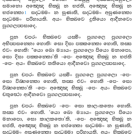
සමානො
අඤ‍්ඤෙ
භික‍්ඛූ
න
භජති
,
අඤ‍්ඤෙ
භික‍්ඛූ
න
භජන‍්තො
සද‍්ධම‍්මං
න
සුණාති
,
සද‍්ධම‍්මං
අසුණන‍්තො
1
සද‍්ධම‍්මං
පරිහායති
.
අයං
භික‍්ඛවෙ
දුතියො
ආදීනවො
පුග‍්ගලප‍්පසාදෙ
.
පුන
චපරං
භික‍්ඛවෙ
යස‍්මිං
පුග‍්ගලෙ
පුග‍්ගලො
අභිප‍්පසන‍්නො
හොති
:
සො
දිසා
පක‍්කන‍්තො
හොති
,
තස‍්ස
එවං
හොති
: “
යො
ඛො
ම්‍යායං
පුග‍්ගලො
පියො
මනාපො
,
සො
දිසා
පක‍්කන‍්තො
’
ති
-
පෙ
-
අඤ‍්ඤෙ
භික‍්ඛූ
න
භජති
-
පෙ
-
අයං
භික‍්ඛවෙ
තතියො
ආදීනවො
පුග‍්ගලප‍්පසාදෙ
.
පුන
චපරං
භික‍්ඛවෙ
යස‍්මිං
පුග‍්ගලෙ
පුග‍්ගලො
-
පෙ
-
සො
විබ‍්භන‍්තො
හොති
,
තස‍්ස
එවං
හොති
-
පෙ
-
සො
විබ‍්භන‍්තො
’
ති
-
පෙ
-
අඤ‍්ඤෙ
භික‍්ඛූ
-
පෙ
-
අයං
භික‍්ඛවෙ
චතුත්‍ථො
ආදීනවො
පුග‍්ගලප‍්පසාදෙ
.
පුන
චපරං
භික‍්ඛවෙ
-
පෙ
-
සො
කාලංකතො
හොති
.
තස‍්ස
එවං
හොති
. ‘
යො
ඛො
ම්‍යායං
පුග‍්ගලො
පියො
මනාපො
,
සො
කාලකතො
’
ති
, -
පෙ
-
අඤ‍්ඤෙ
භික‍්ඛූ
න
භජති
,
අඤ‍්ඤෙ
භික‍්ඛූ
න
භජන‍්තො
සද‍්ධම‍්මං
න
සුණාති
,
සද‍්ධම‍්මං
අසුණන‍්තො
සද‍්ධම‍්මා
පරිහායති
.
අයං
භික‍්ඛවෙ