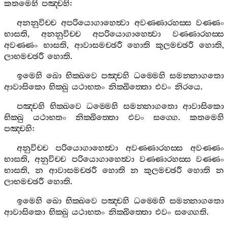
කතමෙහි
පඤ‍්චහි
:
අනනුවිච‍්ච
අපරියොගාහෙත්‍වා
අවණ‍්ණාරහස‍්ස
වණ‍්ණං
භාසති
,
අනනුවිච‍්ච
අපරියොගාහෙත්‍වා
වණ‍්ණාරහස‍්ස
අවණ‍්ණං
භාසති
,
ආවාසමච‍්ඡරී
හොති
කුලමච‍්ඡරී
හොති
,
ලාභමච‍්ඡරී
හොති
.
ඉමෙහි
ඛො
භික‍්ඛවෙ
පඤ‍්චහි
ධම‍්මෙහි
සමන‍්නාගතො
ආවාසිකො
භික‍්ඛු
යථාභතං
නික‍්ඛිත‍්තො
එවං
නිරයෙ
.
පඤ‍්චහි
භික‍්ඛවෙ
ධම‍්මෙහි
සමන‍්නාගතො
ආවාසිකො
භික‍්ඛු
යථාභතං
නික‍්ඛිත‍්තො
එවං
සග‍්ගෙ
.
කතමෙහි
පඤ‍්චහි
:
අනුවිච‍්ච
පරියොගාහෙත්‍වා
අවණ‍්ණාරහස‍්ස
අවණ‍්ණං
භාසති
,
අනුවිච‍්ච
පරියොගාහෙත්‍වා
වණ‍්ණාරහස‍්ස
වණ‍්ණං
භාසති
,
න
ආවාසමච‍්ඡරී
හොති
න
කුලමච‍්ඡරී
හොති
න
ලාභමච‍්ඡරී
හොති
.
ඉමෙහි
ඛො
භික‍්ඛවෙ
පඤ‍්චහි
ධම‍්මෙහි
සමන‍්නාගතො
ආවාසිකො
භික‍්ඛු
යථාභතං
නික‍්ඛිත‍්තො
එවං
සග‍්ගෙති
.