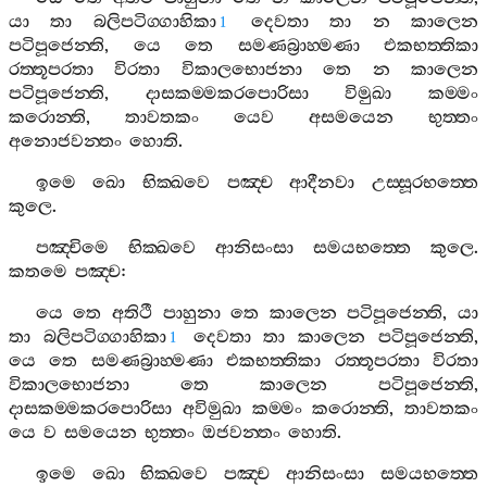
යා
තා
බලිපටිග‍්ගාහිකා
දෙවතා
තා
න
කාලෙන
1
පටිපූජෙන‍්ති
,
යෙ
තෙ
සමණබ්‍රාහ‍්මණා
එකභත‍්තිකා
රත‍්තූපරතා
විරතා
විකාලභොජනා
තෙ
න
කාලෙන
පටිපූජෙන‍්ති
,
දාසකම‍්මකරපොරිසා
විමුඛා
කම‍්මං
කරොන‍්ති
,
තාවතකං
යෙව
අසමයෙන
භුත‍්තං
අනොජවන‍්තං
හොති
.
ඉමෙ
ඛො
භික‍්ඛවෙ
පඤ‍්ච
ආදීනවා
උස‍්සූරභත‍්තෙ
කුලෙ
.
පඤ‍්චිමෙ
භික‍්ඛවෙ
ආනිසංසා
සමයභත‍්තෙ
කුලෙ
.
කතමෙ
පඤ‍්ච
:
යෙ
තෙ
අතිථී
පාහුනා
තෙ
කාලෙන
පටිපූජෙන‍්ති
,
යා
තා
බලිපටිග‍්ගාහිකා
දෙවතා
තා
කාලෙන
පටිපූජෙන‍්ති
,
1
යෙ
තෙ
සමණබ්‍රාහ‍්මණා
එකභත‍්තිකා
රත‍්තූපරතා
විරතා
විකාලභොජනා
තෙ
කාලෙන
පටිපූජෙන‍්ති
,
දාසකම‍්මකරපොරිසා
අවිමුඛා
කම‍්මං
කරොන‍්ති
,
තාවතකං
යෙ
ව
සමයෙන
භුත‍්තං
ඔජවන‍්තං
හොති
.
ඉමෙ
ඛො
භික‍්ඛවෙ
පඤ‍්ච
ආනිසංසා
සමයභත‍්තෙ