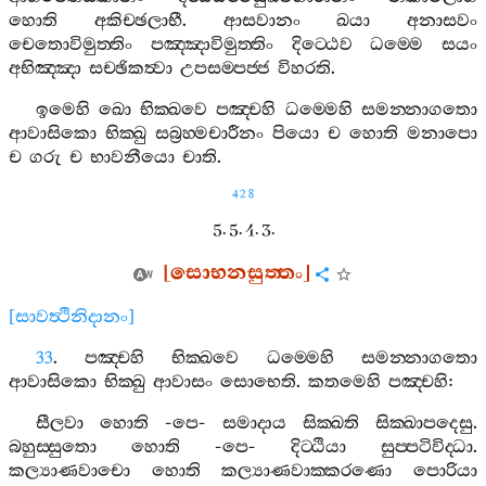
හොති
අකිච‍්ඡලාභී
.
ආසවානං
ඛයා
අනාසවං
චෙතොවිමුත‍්තිං
පඤ‍්ඤාවිමුත‍්තිං
දිට‍්ඨෙව
ධම‍්මෙ
සයං
අභිඤ‍්ඤා
සච‍්ඡිකත්‍වා
උපසම‍්පජ‍්ජ
විහරති
.
ඉමෙහි
ඛො
භික‍්ඛවෙ
පඤ‍්චහි
ධම‍්මෙහි
සමන‍්නාගතො
ආවාසිකො
භික‍්ඛු
සබ්‍රහ‍්මචාරීනං
පියො
ච
හොති
මනාපො
ච
ගරු
ච
භාවනීයො
චාති
.
428
5. 5. 4. 3.
[
සොභනසුත‍්තං
]
[
සාවත්‍ථිනිදානං
]
33
.
පඤ‍්චහි
භික‍්ඛවෙ
ධම‍්මෙහි
සමන‍්නාගතො
ආවාසිකො
භික‍්ඛු
ආවාසං
සොභෙති
.
කතමෙහි
පඤ‍්චහි
:
සීලවා
හොති
-
පෙ
-
සමාදාය
සික‍්ඛති
සික‍්ඛාපදෙසු
.
බහුස‍්සුතො
හොති
-
පෙ
-
දිට‍්ඨියා
සුප‍්පටිවිද‍්ධා
.
කල්‍යාණවාචො
හොති
කල්‍යාණවාක‍්කරණො
පොරියා