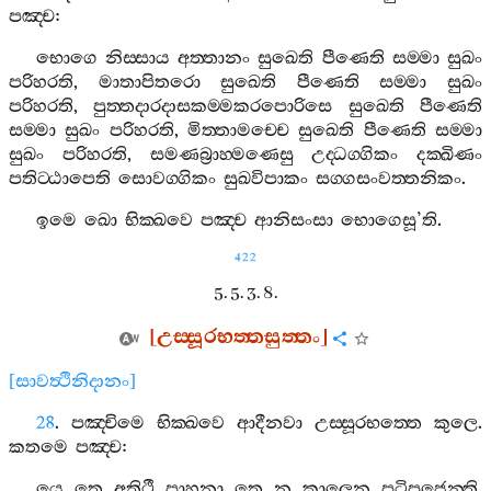
පඤ‍්ච
:
භොගෙ
නිස‍්සාය
අත‍්තානං
සුඛෙති
පීණෙති
සම‍්මා
සුඛං
පරිහරති
,
මාතාපිතරො
සුඛෙති
පීණෙති
සම‍්මා
සුඛං
පරිහරති
,
පුත‍්තදාරදාසකම‍්මකරපොරිසෙ
සුඛෙති
පීණෙති
සම‍්මා
සුඛං
පරිහරති
,
මිත‍්තාමච‍්චෙ
සුඛෙති
පීණෙති
සම‍්මා
සුඛං
පරිහරති
,
සමණබ්‍රාහ‍්මණෙසු
උද‍්ධග‍්ගිකං
දක‍්ඛිණං
පතිට‍්ඨාපෙති
සොවග‍්ගිකං
සුඛවිපාකං
සග‍්ගසංවත‍්තනිකං
.
ඉමෙ
ඛො
භික‍්ඛවෙ
පඤ‍්ච
ආනිසංසා
භොගෙසූ
’
ති
.
422
5. 5. 3. 8.
[
උස‍්සූරභත‍්තසුත‍්තං
]
[
සාවත්‍ථිනිදානං
]
28
.
පඤ‍්චිමෙ
භික‍්ඛවෙ
ආදීනවා
උස‍්සූරභත‍්තෙ
කුලෙ
.
කතමෙ
පඤ‍්ච
:
යෙ
තෙ
අතිථී
පාහුනා
තෙ
න
කාලෙන
පටිපූජෙන‍්ති
,