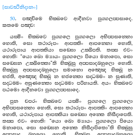
[
සාවත්‍ථිනිදානං
]
50
.
පඤ‍්චිමෙ
භික‍්ඛවෙ
ආදීනවා
පුග‍්ගලප‍්පසාදෙ
.
කතමෙ
පඤ‍්ච
:
යස‍්මිං
භික‍්ඛවෙ
පුග‍්ගලෙ
පුග‍්ගලො
අභිප‍්පසන‍්නො
හොති
,
සො
තථාරූපං
ආපත‍්තිං
ආපන‍්නො
හොති
,
යථාරූපාය
ආපත‍්තියා
සඞ‍්ඝො
උක‍්ඛිපති
.
තස‍්ස
එවං
හොති
: “
යො
ඛො
ම්‍යායං
පුග‍්ගලො
පියො
මනාපො
,
සො
සඞ‍්ඝෙන
උක‍්ඛිත‍්තො
”
ති
භික‍්ඛූසු
අප‍්පසාදබහුලො
හොති
.
භික‍්ඛුසු
අප‍්පසාදබහුලො
සමානො
අඤ‍්ඤෙ
භික‍්ඛූ
න
භජති
,
අඤ‍්ඤෙ
භික‍්ඛු
න
භජන‍්තො
සද‍්ධම‍්මං
න
සුණාති
,
සද‍්ධම‍්මං
අසුණන‍්තො
සද‍්ධම‍්මා
පරිහායති
.
අයං
භික‍්ඛවෙ
පඨමො
ආදීනවො
පුග‍්ගලප‍්පසාදෙ
.
පුන
චපරං
භික‍්ඛවෙ
යස‍්මිං
පුග‍්ගලෙ
පුග‍්ගලො
අභිප‍්පසන‍්නො
හොති
,
සො
තථාරූපං
ආපත‍්තිං
ආපන‍්නො
හොති
,
යථාරූපාය
ආපත‍්තියා
සඞ‍්ඝො
අන‍්තෙ
නිසීදාපෙති
.
තස‍්ස
එවං
හොති
: “
යො
ඛො
ම්‍යායං
පුග‍්ගලො
පියො
මනාපො
,
සො
සඞ‍්ඝෙන
අන‍්තෙ
නිසීදාපිතො
”
ති
භික‍්ඛුසු
අප‍්පසාද
බහුලො
හොති
.
භික‍්ඛුසු
අප‍්පසාදබහුලො