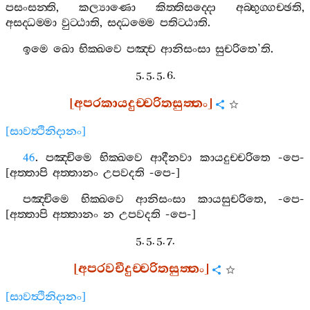
පසංසන‍්ති
,
කල්‍යාණො
කිත‍්තිසද‍්දො
අබ‍්භුග‍්ගච‍්ඡති
,
අසද‍්ධම‍්මා
වුට‍්ඨාති
,
සද‍්ධම‍්මෙ
පතිට‍්ඨාති
.
ඉමෙ
ඛො
භික‍්ඛවෙ
පඤ‍්ච
ආනිසංසා
සුචරිතෙ
’
ති
.
5. 5. 5. 6.
[
අපරකායදුච‍්චරිතසුත‍්තං
]
[
සාවත්‍ථිනිදානං
]
46
.
පඤ‍්චිමෙ
භික‍්ඛවෙ
ආදීනවා
කායදුච‍්චරිතෙ
-
පෙ
-
[
අත‍්තාපි
අත‍්තානං
උපවදති
-
පෙ
-]
පඤ‍්චිමෙ
භික‍්ඛවෙ
ආනිසංසා
කායසුචරිතෙ
, -
පෙ
-
[
අත‍්තාපි
අත‍්තානං
න
උපවදති
-
පෙ
-]
5. 5. 5. 7.
[
අපරවචීදුච‍්චරිතසුත‍්තං
]
[
සාවත්‍ථිනිදානං
]