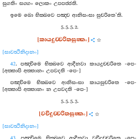
සුගතිං
සග‍්ගං
ලොකං
උපපජ‍්ජති
.
ඉමෙ
ඛො
භික‍්ඛවෙ
පඤ‍්ච
ආනිසංසා
සුචරිතෙ
’
ති
.
5. 5. 5. 2.
[
කායදුච‍්චරිතසුත‍්තං
]
[
සාවත්‍ථිනිදානං
]
42
.
පඤ‍්චිමෙ
භික‍්ඛවෙ
ආදීනවා
කායදුච‍්චරිතෙ
-
පෙ
-
[
අත‍්තාපි
අත‍්තානං
උපවදති
-
පෙ
-]
පඤ‍්චිමෙ
භික‍්ඛවෙ
ආනිසංසා
කායසුචරිතෙ
-
පෙ
-
[
අත‍්තාපි
අත‍්තානං
න
උපවදති
-
පෙ
-]
5. 5. 5. 3.
[
වචීදුච‍්චරිතසුත‍්තං
]
[
සාවත්‍ථිනිදානං
]
43
.
පඤ‍්චිමෙ
භික‍්ඛවෙ
ආදීනවා
වචීදුච‍්චරිතෙ
-
පෙ
-