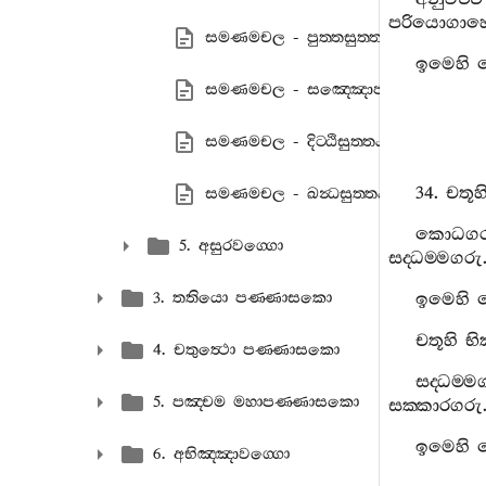
පරියොගාහෙත
සමණමචල - පුත‍්තසුත‍්තං
ඉමෙහි
සමණමචල - සඤ‍්ඤොජන සුත‍්තං
සමණමචල - දිට‍්ඨිසුත‍්තං
34.
චතූහ
සමණමචල - ඛන්‍ධසුත‍්තං
කොධගර
5. අසුරවග‍්ගො
සද‍්ධම‍්මගරු
3. තතියො පණ‍්ණාසකො
ඉමෙහි
චතූහි
භි
4. චතුත්‍ථො පණ‍්ණාසකො
සද‍්ධම‍්ම
5. පඤ‍්චම මහාපණ‍්ණාසකො
සක‍්කාරගරු
ඉමෙහි
6. අභිඤ‍්ඤාවග‍්ගො