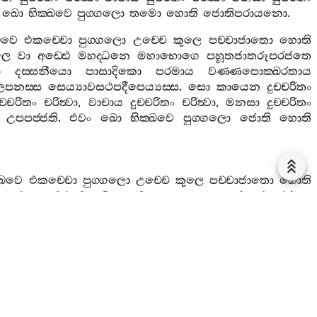
ඛො
භික‍්ඛවෙ
පුග‍්ගලො
තමො
හොති
ජොතිපරායනො
.
්ඛවෙ
එකච‍්චො
පුග‍්ගලො
උච‍්චෙ
කුලෙ
පච‍්චාජාතො
හොති
ලෙ
වා
අඩ‍්ඪෙ
මහද‍්ධනෙ
මහාභොගෙ
පහූතජාතරූපරජතෙ
ො
දස‍්සනීයො
පාසාදිකො
පරමාය
වණ‍්ණපොක‍්ඛරතාය
ෙපනස‍්ස
සෙය්‍යාවසථපදීපෙය්‍යස‍්ස
.
සො
කායෙන
දුච‍්චරිතං
ුච‍්චරිතං
චරිත්‍වා
,
වාචාය
දුච‍්චරිතං
චරිත්‍වා
,
මනසා
දුච‍්චරිතං
උපපජ‍්ජති
.
එවං
ඛො
භික‍්ඛවෙ
පුග‍්ගලො
ජොති
හොති
‍්ඛවෙ
එකච‍්චො
පුග‍්ගලො
උච‍්චෙ
කුලෙ
පච‍්චාජාතො
හොති
ලෙ
වා
අඩ‍්ඪෙ
මහද‍්ධනෙ
මහාභොගෙ
පහූතජාතරූපරජතෙ
ො
දස‍්සනීයො
පාසාදිකො
පරමාය
වණ‍්ණපොක‍්ඛරතාය
ලෙපනස‍්ස
සෙය්‍යාවසථපදීපෙය්‍යස‍්ස
.
සො
කායෙන
සුචරිතං
ිතං
චරිත්‍වා
වාචාය
සුචරිතං
චරිත්‍වා
මනසා
සුචරිතං
චරිත්‍වා
ික‍්ඛවෙ
පුග‍්ගලො
ජොති
හොති
ජොතිපරායනො
.
ින‍්ති
.