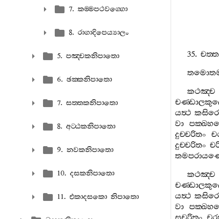
7. කම‍්මපථවග‍්ගො
8. රාගාදිපෙය්‍යාලං
35.
චත‍්
5. පඤ‍්චකනිපාතො
තමොත
6. ඡක‍්කනිපාතො
කථඤ‍්ච
චණ‍්ඩාලකු
7. සත‍්තකනිපාතො
යත්‍ථ
කසිර
වා
පක‍්ඛහ
8. අට‍්ඨකනිපාතො
දුච‍්චරිතං
ච
දුච‍්චරිතං
චරි
9. නවකනිපාතො
තමපරාය
10. දසකනිපාතො
කථඤ‍්ච
චණ‍්ඩාලකු
යත්‍ථ
කසිර
11. එකාදසකො නිපාතො
වා
පක‍්ඛ
සුචරිතං
චර