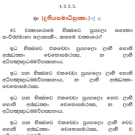
4. 2. 5. 3.
[
දුතියසමාධිසුත‍්තං
]
43.
චත‍්තාරොමෙ
භික‍්ඛවෙ
පුග‍්ගලා
සන‍්තො
සංවිජ‍්ජමානා
ලොකස‍්මිං
.
කතමෙ
චත‍්තාරො
?
ඉධ
භික‍්ඛවෙ
එකච‍්චො
පුග‍්ගලො
ලාභී
හොති
අජ‍්ඣත‍්තං
චෙතොසමථස‍්ස
,
න
ලාභී
අධිපඤ‍්ඤාධම‍්මවිපස‍්සනාය
.
ඉධ
පන
භික‍්ඛවෙ
එකච‍්චො
පුග‍්ගලො
ලාභී
හොති
අධිපඤ‍්ඤාධම‍්මවිපස‍්සනාය
,
න
ලාභී
අජ‍්ඣත‍්තං
චෙතොසමථස‍්ස
.
ඉධ
පන
භික‍්ඛවෙ
එකච‍්චො
පුග‍්ගලො
නෙව
ලාභී
හොති
අජ‍්ඣත‍්තං
චෙතොසමථස‍්ස
,
න
ලාභී
අධිපඤ‍්ඤාධම‍්මවිපස‍්සනාය
.
ඉධ
පන
භික‍්ඛවෙ
එකච‍්චො
පුග‍්ගලො
ලාභී
චෙව
හොති
අජ‍්ඣත‍්තං
චෙතොසමථස‍්ස
,
ලාභී
ච