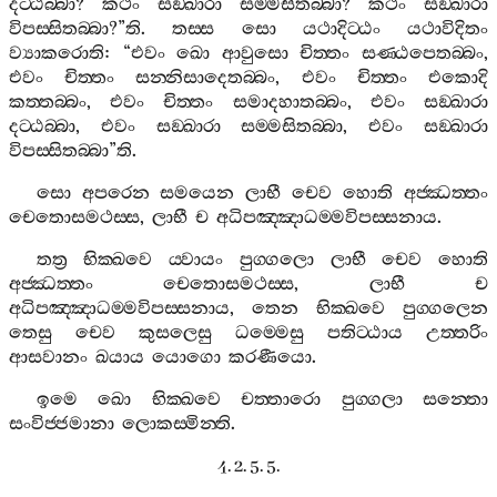
දට‍්ඨබ‍්බා
?
කථං
සඞ‍්ඛාරා
සම‍්මසිතබ‍්බා
?
කථං
සඞ‍්ඛාරා
විපස‍්සිතබ‍්බා
?”
ති
.
තස‍්ස
සො
යථාදිට‍්ඨං
යථාවිදිතං
ව්‍යාකරොති
: “
එවං
ඛො
ආවුසො
චිත‍්තං
සණ‍්ඨපෙතබ‍්බං
,
එවං
චිත‍්තං
සන‍්නිසාදෙතබ‍්බං
,
එවං
චිත‍්තං
එකොදි
කත‍්තබ‍්බං
,
එවං
චිත‍්තං
සමාදහාතබ‍්බං
,
එවං
සඞ‍්ඛාරා
දට‍්ඨබ‍්බා
,
එවං
සඞ‍්ඛාරා
සම‍්මසිතබ‍්බා
,
එවං
සඞ‍්ඛාරා
විපස‍්සිතබ‍්බා
”
ති
.
සො
අපරෙන
සමයෙන
ලාභී
චෙව
හොති
අජ‍්ඣත‍්තං
චෙතොසමථස‍්ස
,
ලාභී
ච
අධිපඤ‍්ඤාධම‍්මවිපස‍්සනාය
.
තත්‍ර
භික‍්ඛවෙ
ය‍්වායං
පුග‍්ගලො
ලාභී
චෙව
හොති
අජ‍්ඣත‍්තං
චෙතොසමථස‍්ස
,
ලාභී
ච
අධිපඤ‍්ඤාධම‍්මවිපස‍්සනාය
,
තෙන
භික‍්ඛවෙ
පුග‍්ගලෙන
තෙසු
චෙව
කුසලෙසු
ධම‍්මෙසු
පතිට‍්ඨාය
උත‍්තරිං
ආසවානං
ඛයාය
යොගො
කරණීයො
.
ඉමෙ
ඛො
භික‍්ඛවෙ
චත‍්තාරො
පුග‍්ගලා
සන‍්තො
සංවිජ‍්ජමානා
ලොකස‍්මින‍්ති
.
4. 2. 5. 5.