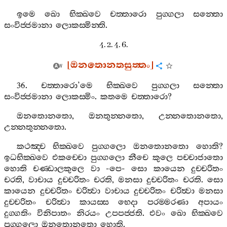
ඉමෙ
ඛො
භික‍්ඛවෙ
චත‍්තාරො
පුග‍්ගලා
සන‍්තො
සංවිජ‍්ජමානා
ලොකස‍්මින‍්ති
.
4. 2. 4. 6.
[
ඔනතොනතසුත‍්තං
]
36.
චත‍්තාරො
’
මෙ
භික‍්ඛවෙ
පුග‍්ගලා
සන‍්තො
සංවිජ‍්ජමානා
ලොකස‍්මිං
.
කතමෙ
චත‍්තාරො
?
ඔනතොනතො
,
ඔනතුන‍්නතො
,
උන‍්නතොනතො
,
උන‍්නතුන‍්නතො
.
කථඤ‍්ච
භික‍්ඛවෙ
පුග‍්ගලො
ඔනතොනතො
හොති
?
ඉධභික‍්ඛවෙ
එකච‍්චො
පුග‍්ගලො
නීචෙ
කුලෙ
පච‍්චාජාතො
හොති
චණ‍්ඩාලකුලෙ
වා
-
පෙ
-
සො
කායෙන
දුච‍්චරිතං
චරති
,
වාචාය
දුච‍්චරිතං
චරති
,
මනසා
දුච‍්චරිතං
චරති
.
සො
කායෙන
දුච‍්චරිතං
චරිත්‍වා
වාචාය
දුච‍්චරිතං
චරිත්‍වා
මනසා
දුච‍්චරිතං
චරිත්‍වා
කායස‍්ස
භෙදා
පරම‍්මරණා
අපායං
දුග‍්ගතිං
විනිපාතං
නිරයං
උපපජ‍්ජති
.
එවං
ඛො
භික‍්ඛවෙ
පුග‍්ගලො
ඔනතොනතො
හොති
.