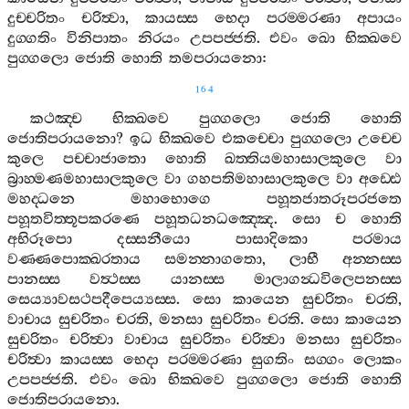
දුච‍්චරිතං
චරිත්‍වා
,
කායස‍්ස
භෙදා
පරම‍්මරණා
අපායං
දුග‍්ගතිං
විනිපාතං
නිරයං
උපපජ‍්ජති
.
එවං
ඛො
භික‍්ඛවෙ
පුග‍්ගලො
ජොති
හොති
තමපරායනො
:
164
කථඤ‍්ච
භික‍්ඛවෙ
පුග‍්ගලො
ජොති
හොති
ජොතිපරායනො
?
ඉධ
භික‍්ඛවෙ
එකච‍්චො
පුග‍්ගලො
උච‍්චෙ
කුලෙ
පච‍්චාජාතො
හොති
ඛත‍්තියමහාසාලකුලෙ
වා
බ්‍රාහ‍්මණමහාසාලකුලෙ
වා
ගහපතිමහාසාලකුලෙ
වා
අඩ‍්ඪෙ
මහද‍්ධනෙ
මහාභොගෙ
පහූතජාතරූපරජතෙ
පහූතවිත‍්තූපකරණෙ
පහූතධනධඤ‍්ඤෙ
.
සො
ච
හොති
අභිරූපො
දස‍්සනීයො
පාසාදිකො
පරමාය
වණ‍්ණපොක‍්ඛරතාය
සමන‍්නාගතො
,
ලාභී
අන‍්නස‍්ස
පානස‍්ස
වත්‍ථස‍්ස
යානස‍්ස
මාලාගන්‍ධවිලෙපනස‍්ස
සෙය්‍යාවසථපදීපෙය්‍යස‍්ස
.
සො
කායෙන
සුචරිතං
චරති
,
වාචාය
සුචරිතං
චරති
,
මනසා
සුචරිතං
චරති
.
සො
කායෙන
සුචරිතං
චරිත්‍වා
වාචාය
සුචරිතං
චරිත්‍වා
මනසා
සුචරිතං
චරිත්‍වා
කායස‍්ස
භෙදා
පරම‍්මරණා
සුගතිං
සග‍්ගං
ලොකං
උපපජ‍්ජති
.
එවං
ඛො
භික‍්ඛවෙ
පුග‍්ගලො
ජොති
හොති
ජොතිපරායනො
.