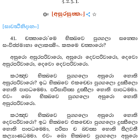
4. 2. 5. 1.
[
අසුරසුත‍්තං
]
[
සාවත්‍ථිනිදානං
]
41.
චත‍්තාරො
’
මෙ
භික‍්ඛවෙ
පුග‍්ගලා
සන‍්තො
සංවිජ‍්ජමානා
ලොකස‍්මිං
.
කතමෙ
චත‍්තාරො
?
අසුරො
අසුරපරිවාරො
,
අසුරො
දෙවපරිවාරො
,
දෙවො
අසුරපරිවාරො
,
දෙවො
දෙවපරිවාරො
.
කථඤ‍්ච
භික‍්ඛවෙ
පුග‍්ගලො
අසුරො
හොති
අසුරපරිවාරො
?
ඉධ
භික‍්ඛවෙ
එකච‍්චො
පුග‍්ගලො
දුස‍්සීලො
හොති
පාපධම‍්මො
.
පරිසාපිස‍්ස
දුස‍්සීලා
හොති
පාපධම‍්මා
.
එවං
ඛො
භික‍්ඛවෙ
පුග‍්ගලො
අසුරො
හොති
අසුරපරිවාරො
.
කථඤ‍්ච
භික‍්ඛවෙ
පුග‍්ගලො
අසුරො
හොති
දෙවපරිවාරො
?
ඉධ
භික‍්ඛවෙ
එකච‍්චො
පුග‍්ගලො
දුස‍්සීලො
හොති
පාපධම‍්මො
,
පරිසා
ච
ඛ‍්වස‍්ස
හොති
සීලවතී
කල්‍යාණධම‍්මා
.
එවං
ඛො
භික‍්ඛවෙ
පුග‍්ගලො
අසුරො