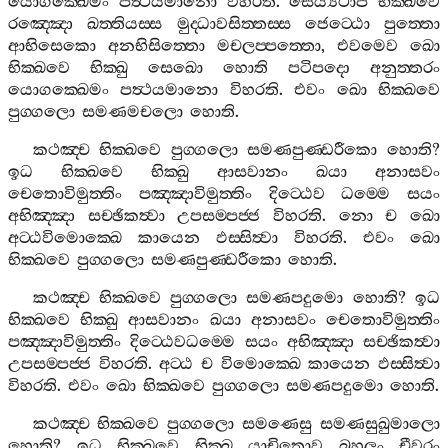
යොගක‍්ඛෙමං
පත්‍ථයමානො
විහරති
.
සෙය්‍යථාපි
භික‍්ඛවෙ
රඤ‍්ඤො
ඛත‍්තියස‍්ස
මුද‍්ධාවසිත‍්තස‍්ස
ජෙට‍්ඨො
පුත‍්තො
ආභිසෙකො
අනභිසිත‍්තො
මචලප‍්පත‍්තො
,
එවමෙව
ඛො
භික‍්ඛවෙ
භික‍්ඛු
සෙඛො
හොති
පටිපදො
අනුත‍්තරං
යොගක‍්ඛෙමං
පත්‍ථයමානො
විහරති
.
එවං
ඛො
භික‍්ඛවෙ
පුග‍්ගලො
සමණමචලො
හොති
.
කථඤ‍්ච
භික‍්ඛවෙ
පුග‍්ගලො
සමණපුණ‍්ඩරීකො
හොති
?
ඉධ
භික‍්ඛවෙ
භික‍්ඛු
ආසවානං
ඛයා
අනාසවං
චෙතොවිමුත‍්තිං
පඤ‍්ඤාවිමුත‍්තිං
දිට‍්ඨෙව
ධම‍්මෙ
සයං
අභිඤ‍්ඤා
සච‍්ඡිකත්‍වා
උපසම‍්පජ‍්ජ
විහරති
.
නො
ච
ඛො
අට‍්ඨවිමොක‍්ඛෙ
කායෙන
ඵස‍්සිත්‍වා
විහරති
.
එවං
ඛො
භික‍්ඛවෙ
පුග‍්ගලො
සමණපුණ‍්ඩරීකො
හොති
.
කථඤ‍්ච
භික‍්ඛවෙ
පුග‍්ගලො
සමණපදුමො
හොති
?
ඉධ
භික‍්ඛවෙ
භික‍්ඛු
ආසවානං
ඛයා
අනාසවං
චෙතොවිමුත‍්තිං
පඤ‍්ඤාවිමුත‍්තිං
දිට‍්ඨෙවධම‍්මෙ
සයං
අභිඤ‍්ඤා
සච‍්ඡිකත්‍වා
උපසම‍්පජ‍්ජ
විහරති
.
අට‍්ඨ
ච
විමොක‍්ඛෙ
කායෙන
ඵස‍්සිත්‍වා
විහරති
.
එවං
ඛො
භික‍්ඛවෙ
පුග‍්ගලො
සමණපදුමො
හොති
.
කථඤ‍්ච
භික‍්ඛවෙ
පුග‍්ගලො
සමණෙසු
සමණසුඛුමාලො
හොති
?
ඉධ
භික‍්ඛවෙ
භික‍්ඛු
යාචිතොව
බහුලං
චීවරං