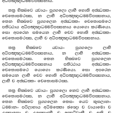
අධිපඤ‍්ඤාධම‍්මවිපස‍්සනාය
.
තත්‍ර
භික‍්ඛවෙ
ය‍්වායං
පුග‍්ගලො
ලාභී
හොති
අජ‍්ඣත‍්තං
චෙතොසමථස‍්ස
,
න
ලාභී
අධිපඤ‍්ඤාධම‍්මවිපස‍්සනාය
,
තෙන
භික‍්ඛවෙ
පුග‍්ගලෙන
අජ‍්ඣත‍්තං
චෙතොසමථෙ
පතිට‍්ඨාය
අධිපඤ‍්ඤාධම‍්මවිපස‍්සනාය
යොගො
කරණීයො
.
සො
අපරෙන
සමයෙන
ලාභී
චෙව
හොති
අජ‍්ඣත‍්තං
චෙතොසමථස‍්ස
,
ලාභී
ච
අධිපඤ‍්ඤාධම‍්මවිපස‍්සනාය
.
තත්‍ර
භික‍්ඛවෙ
ය‍්වායං
පුග‍්ගලො
ලාභී
අධිපඤ‍්ඤාධම‍්මවිපස‍්සනාය
,
න
ලාභී
අජ‍්ඣත‍්තං
චෙතොසමථස‍්ස
.
තෙන
භික‍්ඛවෙ
පුග‍්ගලෙන
අධිපඤ‍්ඤාධම‍්මවිපස‍්සනාය
පතිට‍්ඨාය
අජ‍්ඣත‍්තං
චෙතොසමථෙ
යොගො
කරණීයො
.
සො
අපරෙන
සමයෙන
ලාභී
චෙව
හොති
අධිපඤ‍්ඤාධම‍්මවිපස‍්සනාය
,
ලාභී
ච
අජ‍්ඣත‍්තං
චෙතොසමථස‍්ස
.
තත්‍ර
භික‍්ඛවෙ
ය‍්වායං
පුග‍්ගලො
නෙව
ලාභී
අජ‍්ඣත‍්තං
චෙතොසමථස‍්ස
,
න
ලාභී
අධිපඤ‍්ඤාධම‍්මවිපස‍්සනාය
.
තෙන
භික‍්ඛවෙ
පුග‍්ගලෙන
තෙසං
යෙව
කුසලානං
ධම‍්මානං
පටිලාභාය
අධිමත‍්තො
ඡන්‍දො
ච
වායාමො
ච
උස‍්සාහො
ච
උස‍්සොළ‍්හී
ච
අප‍්පටිවානී
ච
සති
ච