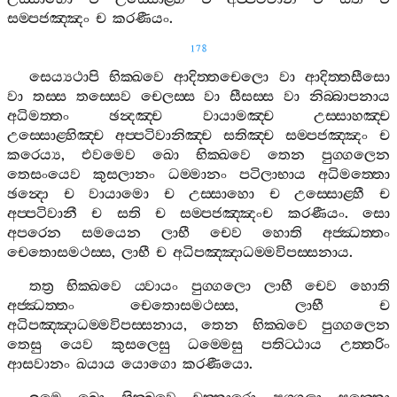
සම‍්පජඤ‍්ඤං
ච
කරණීයං
.
178
සෙය්‍යථාපි
භික‍්ඛවෙ
ආදිත‍්තචෙලො
වා
ආදිත‍්තසීසො
වා
තස‍්ස
තස‍්සෙව
චෙලස‍්ස
වා
සීසස‍්ස
වා
නිබ‍්බාපනාය
අධිමත‍්තං
ඡන්‍දඤ‍්ච
වායාමඤ‍්ච
උස‍්සාහඤ‍්ච
උස‍්සොළ‍්හිඤ‍්ච
අප‍්පටිවානිඤ‍්ච
සතිඤ‍්ච
සම‍්පජඤ‍්ඤං
ච
කරෙය්‍ය
,
එවමෙව
ඛො
භික‍්ඛවෙ
තෙන
පුග‍්ගලෙන
තෙසංයෙව
කුසලානං
ධම‍්මානං
පටිලාභාය
අධිමත‍්තො
ඡන්‍දො
ච
වායාමො
ච
උස‍්සාහො
ච
උස‍්සොළ‍්හී
ච
අප‍්පටිවානී
ච
සති
ච
සම‍්පජඤ‍්ඤංච
කරණීයං
.
සො
අපරෙන
සමයෙන
ලාභී
චෙව
හොති
අජ‍්ඣත‍්තං
චෙතොසමථස‍්ස
,
ලාභී
ච
අධිපඤ‍්ඤාධම‍්මවිපස‍්සනාය
.
තත්‍ර
භික‍්ඛවෙ
ය‍්වායං
පුග‍්ගලො
ලාභී
චෙව
හොති
අජ‍්ඣත‍්තං
චෙතොසමථස‍්ස
,
ලාභී
ච
අධිපඤ‍්ඤාධම‍්මවිපස‍්සනාය
,
තෙන
භික‍්ඛවෙ
පුග‍්ගලෙන
තෙසු
යෙව
කුසලෙසු
ධම‍්මෙසු
පතිට‍්ඨාය
උත‍්තරිං
ආසවානං
ඛයාය
යොගො
කරණීයො
.