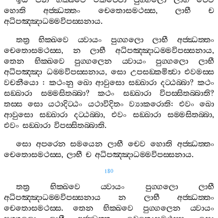
ඉධ
පන
භික‍්ඛවෙ
එකච‍්චො
පුග‍්ගලො
ලාභී
චෙව
හොති
අජ‍්ඣත‍්තං
චෙතොසමථස‍්ස
,
ලාභී
ච
අධිපඤ‍්ඤාධම‍්මවිපස‍්සනාය
.
තත්‍ර
භික‍්ඛවෙ
ය‍්වායං
පුග‍්ගලො
ලාභී
අජ‍්ඣත‍්තං
චෙතොසමථස‍්ස
,
න
ලාභී
අධිපඤ‍්ඤාධම‍්මවිපස‍්සනාය
,
තෙන
භික‍්ඛවෙ
පුග‍්ගලෙන
ය‍්වායං
පුග‍්ගලො
ලාභී
අධිපඤ‍්ඤා
ධම‍්මවිපස‍්සනාය
,
සො
උපසඞ‍්කමිත්‍වා
එවමස‍්ස
වචනීයො
:
කථංනු
ඛො
ආවුසො
සඞ‍්ඛාරා
දට‍්ඨබ‍්බා
?
කථං
සඞ‍්ඛාරා
සම‍්මසිතබ‍්බා
?
කථං
සඞ‍්ඛාරා
විපස‍්සිතබ‍්බාති
?
තස‍්ස
සො
යථාදිට‍්ඨං
යථාවිදිතං
ව්‍යාකරොති
:
එවං
ඛො
ආවුසො
සඞ‍්ඛාරා
දට‍්ඨබ‍්බා
,
එවං
සඞ‍්ඛාරා
සම‍්මසිතබ‍්බා
,
එවං
සඞ‍්ඛාරා
විපස‍්සිතබ‍්බාති
.
සො
අපරෙන
සමයෙන
ලාභී
චෙව
හොති
අජ‍්ඣත‍්තං
චෙතොසමථස‍්ස
,
ලාභී
ච
අධිපඤ‍්ඤාධම‍්මවිපස‍්සනාය
.
180
තත්‍ර
භික‍්ඛවෙ
ය‍්වායං
පුග‍්ගලො
ලාභී
අධිපඤ‍්ඤාධම‍්මවිපස‍්සනාය
න
ලාභී
අජ‍්ඣත‍්තං
චෙතොසමථස‍්ස
.
තෙන
භික‍්ඛවෙ
පුග‍්ගලෙන
ය‍්වායං