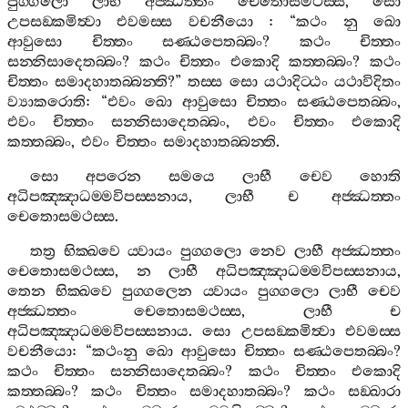
පුග‍්ගලො
ලාභී
අජ‍්ඣත‍්තං
චෙතොසමථස‍්ස
,
සො
උපසඞ‍්කමිත්‍වා
එවමස‍්ස
වචනීයො
: “
කථං
නු
ඛො
ආවුසො
චිත‍්තං
සණ‍්ඨපෙතබ‍්බං
?
කථං
චිත‍්තං
සන‍්නිසාදෙතබ‍්බං
?
කථං
චිත‍්තං
එකොදි
කත‍්තබ‍්බං
?
කථං
චිත‍්තං
සමාදහාතබ‍්බන‍්ති
?”
තස‍්ස
සො
යථාදිට‍්ඨං
යථාවිදිතං
ව්‍යාකරොති
: “
එවං
ඛො
ආවුසො
චිත‍්තං
සණ‍්ඨපෙතබ‍්බං
,
එවං
චිත‍්තං
සන‍්නිසාදෙතබ‍්බං
,
එවං
චිත‍්තං
එකොදි
කත‍්තබ‍්බං
,
එවං
චිත‍්තං
සමාදහාතබ‍්බන‍්ති
.
සො
අපරෙන
සමයෙ
ලාභී
චෙව
හොති
අධිපඤ‍්ඤාධම‍්මවිපස‍්සනාය
,
ලාභී
ච
අජ‍්ඣත‍්තං
චෙතොසමථස‍්ස
.
තත්‍ර
භික‍්ඛවෙ
ය‍්වායං
පුග‍්ගලො
නෙව
ලාභී
අජ‍්ඣත‍්තං
චෙතොසමථස‍්ස
,
න
ලාභී
අධිපඤ‍්ඤාධම‍්මවිපස‍්සනාය
,
තෙන
භික‍්ඛවෙ
පුග‍්ගලෙන
ය‍්වායං
පුග‍්ගලො
ලාභී
චෙව
අජ‍්ඣත‍්තං
චෙතොසමථස‍්ස
,
ලාභී
ච
අධිපඤ‍්ඤාධම‍්මවිපස‍්සනාය
.
සො
උපසඞ‍්කමිත්‍වා
එවමස‍්ස
වචනීයො
: “
කථංනු
ඛො
ආවුසො
චිත‍්තං
සණ‍්ඨපෙතබ‍්බං
?
කථං
චිත‍්තං
සන‍්නිසාදෙතබ‍්බං
?
කථං
චිත‍්තං
එකොදි
කත‍්තබ‍්බං
?
කථං
චිත‍්තං
සමාදහාතබ‍්බං
?
කථං
සඞ‍්ඛාරා