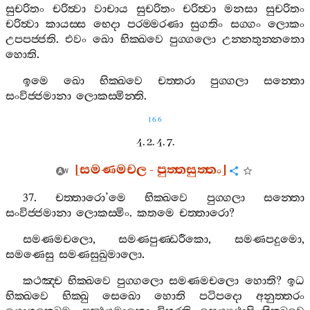
සුචරිතං
චරිත්‍වා
වාචාය
සුචරිතං
චරිත්‍වා
මනසා
සුචරිතං
චරිත්‍වා
කායස‍්ස
භෙදා
පරම‍්මරණා
සුගතිං
සග‍්ගං
ලොකං
උපපජ‍්ජති
.
එවං
ඛො
භික‍්ඛවෙ
පුග‍්ගලො
උන‍්නතුන‍්නතො
හොති
.
ඉමෙ
ඛො
භික‍්ඛවෙ
චත‍්තරා
පුග‍්ගලා
සන‍්තො
සංවිජ‍්ජමානා
ලොකස‍්මින‍්ති
.
166
4. 2. 4. 7.
[
සමණමචල
-
පුත‍්තසුත‍්තං
]
37.
චත‍්තාරො
’
මෙ
භික‍්ඛවෙ
පුග‍්ගලා
සන‍්තො
සංවිජ‍්ජමානා
ලොකස‍්මිං
.
කතමෙ
චත‍්තාරො
?
සමණමචලො
,
සමණපුණ‍්ඩරීකො
,
සමණපදුමො
,
සමණෙසු
සමණසුඛුමාලො
.
කථඤ‍්ච
භික‍්ඛවෙ
පුග‍්ගලො
සමණමචලො
හොති
?
ඉධ
භික‍්ඛවෙ
භික‍්ඛු
සෙඛො
හොති
පටිපදො
අනුත‍්තරං