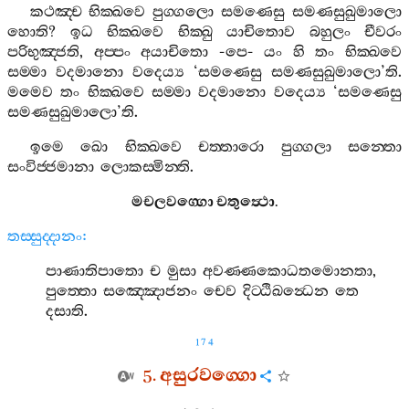
කථඤ‍්ච
භික‍්ඛවෙ
පුග‍්ගලො
සමණෙසු
සමණසුඛුමාලො
හොති
?
ඉධ
භික‍්ඛවෙ
භික‍්ඛු
යාචිතොව
බහුලං
චීවරං
පරිභුඤ‍්ජති
,
අප‍්පං
අයාචිතො
-
පෙ
-
යං
හි
තං
භික‍්ඛවෙ
සම‍්මා
වදමානො
වදෙය්‍ය
‘
සමණෙසු
සමණසුඛුමාලො
’
ති
.
මමෙව
තං
භික‍්ඛවෙ
සම‍්මා
වදමානො
වදෙය්‍ය
‘
සමණෙසු
සමණසුඛුමාලො
’
ති
.
ඉමෙ
ඛො
භික‍්ඛවෙ
චත‍්තාරො
පුග‍්ගලා
සන‍්තො
සංවිජ‍්ජමානා
ලොකස‍්මින‍්ති
.
මචලවග‍්ගො
චතුත්‍ථො
.
තස‍්සුද‍්දානං
:
පාණාතිපාතො
ච
මුසා
අවණ‍්ණකොධතමොනතා
,
පුත‍්තො
සඤ‍්ඤොජනං
චෙව
දිට‍්ඨිඛන්‍ධෙන
තෙ
දසාති
.
174
5.
අසුරවග‍්ගො