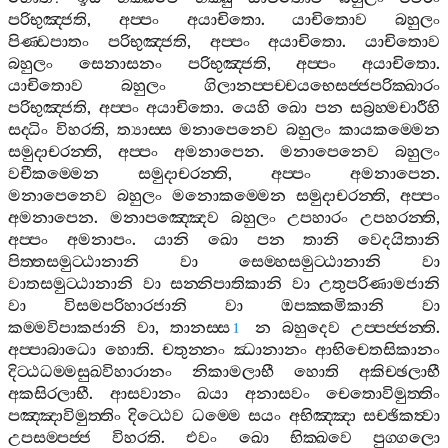
පරිභුඤ‍්ජති
,
අප‍්පං
අයාචිතො
.
යාචිතොව
බහුලං
පිණ‍්ඩපාතං
පරිභුඤ‍්ජති
,
අප‍්පං
අයාචිතො
.
යාචිතොව
බහුලං
සෙනාසනං
පරිභුඤ‍්ජති
,
අප‍්පං
අයාචිතො
.
යාචිතොව
බහුලං
ගිලානප‍්පච‍්චයභෙසජ‍්ජපරික‍්ඛාරං
පරිභුඤ‍්ජති
,
අප‍්පං
අයාචිතො
.
යෙහි
ඛො
පන
සබ්‍රහ‍්මචාරීහි
සද‍්ධිං
විහරති
,
ත්‍යාස‍්ස
මනාපෙනෙව
බහුලං
කායකම‍්මෙන
සමුදාචරන‍්ති
,
අප‍්පං
අමනාපෙන
.
මනාපෙනෙව
බහුලං
වචීකම‍්මෙන
සමුදාචරන‍්ති
,
අප‍්පං
අමනාපෙන
.
මනාපෙනෙව
බහුලං
මනොකම‍්මෙන
සමුදාචරන‍්ති
,
අප‍්පං
අමනාපෙන
.
මනාපඤ‍්ඤෙව
බහුලං
උපහාරං
උපහරන‍්ති
,
අප‍්පං
අමනාපං
.
යානි
ඛො
පන
තානි
වෙදයිතානි
පිත‍්තසමුට‍්ඨානානි
වා
සෙම‍්හසමුට‍්ඨානානි
වා
වාතසමුට‍්ඨානානි
වා
සන‍්නිපාතිකානි
වා
උතුපරිණාමජානි
වා
විසමපරිහාරජානි
වා
ඔපක‍්කමිකානි
වා
කම‍්මවිපාකජානි
වා
,
තානස‍්ස
න
බහුදෙව
උප‍්පජ‍්ජන‍්ති
.
1
අප‍්පාබාධො
හොති
.
චතුන‍්නං
ඣානානං
ආභිචෙතසිකානං
දිට‍්ඨධම‍්මසුඛවිහාරානං
නිකාමලාභී
හොති
අකිච‍්ඡලාභී
අකසිරලාභී
.
ආසවානං
ඛයා
අනාසවං
චෙතොවිමුත‍්තිං
පඤ‍්ඤාවිමුත‍්තිං
දිට‍්ඨෙව
ධම‍්මෙ
සයං
අභිඤ‍්ඤා
සච‍්ඡිකත්‍වා
උපසම‍්පජ‍්ජ
විහරති
.
එවං
ඛො
භික‍්ඛවෙ
පුග‍්ගලො