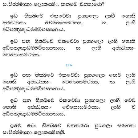
සංවිජ‍්ජමානා
ලොකස‍්මිං
.
කතමෙ
චත‍්තාරො
?
ඉධ
භික‍්ඛවෙ
එකච‍්චො
පුග‍්ගලො
ලාභී
හොති
අජ‍්ඣත‍්තං
චෙතොසමථස‍්ස
,
න
ලාභී
අධිපඤ‍්ඤාධම‍්මවිපස‍්සනාය
.
ඉධ
පන
භික‍්ඛවෙ
එකච‍්චො
පුග‍්ගලො
ලාභී
හොති
අධිපඤ‍්ඤාධම‍්මවිපස‍්සනාය
,
න
ලාභී
අජ‍්ඣත‍්තං
චෙතොසමථස‍්ස
.
176
ඉධ
පන
භික‍්ඛවෙ
එකච‍්චො
පුග‍්ගලො
නෙව
ලාභී
හොති
අජ‍්ඣත‍්තං
චෙතොසමථස‍්ස
,
න
ලාභී
අධිපඤ‍්ඤාධම‍්මවිපස‍්සනාය
.
ඉධ
පන
භික‍්ඛවෙ
එකච‍්චො
පුග‍්ගලො
ලාභී
චෙව
හොති
අජ‍්ඣත‍්තං
චෙතොසමථස‍්ස
,
ලාභී
ච
අධිපඤ‍්ඤාධම‍්මවිපස‍්සනාය
.
ඉමෙ
ඛො
භික‍්ඛවෙ
චත‍්තාරො
පුග‍්ගලා
සන‍්තො
සංවිජ‍්ජමානා
ලොකස‍්මින‍්ති
.