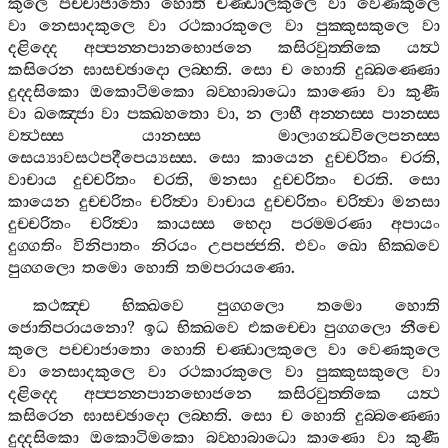
කුලෙ
පච‍්චාජාතො
හොති
චණ‍්ඩාලකුලෙ
වා
වෙණකුලෙ
වා
නෙසාදකුලෙ
වා
රථකාරකුලෙ
වා
පුක‍්කුසකුලෙ
වා
දළිද‍්දෙ
අප‍්පන‍්නපානභොජනෙ
කසිරවුත‍්තිකෙ
යත්‍ථ
කසිරෙන
ඝාසච‍්ඡාදො
ලබ‍්භති
.
සො
ච
හොති
දුබ‍්බණ‍්ණො
දුද‍්දසිකො
ඔකොටිමකො
බව‍්හාබාධො
කාණො
වා
කුණී
වා
ඛඤ‍්ජො
වා
පක‍්ඛහතො
වා
,
න
ලාභී
අන‍්නස‍්ස
පානස‍්ස
වත්‍ථස‍්ස
යානස‍්ස
මාලාගන්‍ධවිලෙපනස‍්ස
සෙය්‍යාවසථපදීපෙය්‍යස‍්ස
.
සො
කායෙන
දුච‍්චරිතං
චරති
,
වාචාය
දුච‍්චරිතං
චරති
,
මනසා
දුච‍්චරිතං
චරති
.
සො
කායෙන
දුච‍්චරිතං
චරිත්‍වා
වාචාය
දුච‍්චරිතං
චරිත්‍වා
මනසා
දුච‍්චරිතං
චරිත්‍වා
කායස‍්ස
භෙදා
පරම‍්මරණා
අපායං
දුග‍්ගතිං
විනිපාතං
නිරයං
උපපජ‍්ජති
.
එවං
ඛො
භික‍්ඛවෙ
පුග‍්ගලො
තමො
හොති
තමපරායණො
.
කථඤ‍්ච
භික‍්ඛවෙ
පුග‍්ගලො
තමො
හොති
ජොතිපරායනො
?
ඉධ
භික‍්ඛවෙ
එකච‍්චො
පුග‍්ගලො
නීචෙ
කුලෙ
පච‍්චාජාතො
හොති
චණ‍්ඩාලකුලෙ
වා
වෙණකුලෙ
වා
නෙසාදකුලෙ
වා
රථකාරකුලෙ
වා
පුක‍්කුසකුලෙ
වා
දළිද‍්දෙ
අප‍්පන‍්නපානභොජනෙ
කසිරවුත‍්තිකෙ
යත්‍ථ
කසිරෙන
ඝාසච‍්ඡාදො
ලබ‍්භති
.
සො
ච
හොති
දුබ‍්බණ‍්ණො
දුද‍්දසිකො
ඔකොටිමකො
බව‍්හාබාධො
කාණො
වා
කුණී