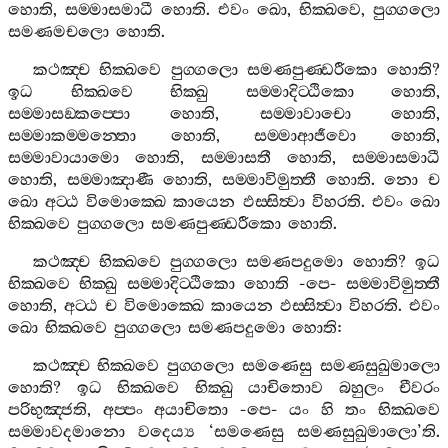
හොති
,
සම‍්මාසමාධී
හොති
.
එවං
ඛො
,
භික‍්ඛවෙ
,
පුග‍්ගලො
සමණමචලො
හොති
.
කථඤ‍්ච
භික‍්ඛවෙ
පුග‍්ගලො
සමණපුණ‍්ඩරීකො
හොති
?
ඉධ
භික‍්ඛවෙ
භික‍්ඛු
සම‍්මාදිට‍්ඨිකො
හොති
,
සම‍්මාසඞ‍්කප‍්පො
හොති
,
සම‍්මාවාචො
හොති
,
සම‍්මාකම‍්මන‍්තො
හොති
,
සම‍්මාආජීවො
හොති
,
සම‍්මාවායාමො
හොති
,
සම‍්මාසතී
හොති
,
සම‍්මාසමාධී
හොති
,
සම‍්මාඤාණී
හොති
,
සම‍්මාවිමුත‍්තී
හොති
.
නො
ච
ඛො
අට‍්ඨ
විමොක‍්ඛෙ
කායෙන
ඵස‍්සිත්‍වා
විහරති
.
එවං
ඛො
භික‍්ඛවෙ
පුග‍්ගලො
සමණපුණ‍්ඩරීකො
හොති
.
කථඤ‍්ච
භික‍්ඛවෙ
පුග‍්ගලො
සමණපදුමො
හොති
?
ඉධ
භික‍්ඛවෙ
භික‍්ඛු
සම‍්මාදිට‍්ඨිකො
හොති
-
පෙ
-
සම‍්මාවිමුත‍්තී
හොති
,
අට‍්ඨ
ච
විමොක‍්ඛෙ
කායෙන
ඵස‍්සිත්‍වා
විහරති
.
එවං
ඛො
භික‍්ඛවෙ
පුග‍්ගලො
සමණපදුමො
හොති
:
කථඤ‍්ච
භික‍්ඛවෙ
පුග‍්ගලො
සමණෙසු
සමණසුඛුමාලො
හොති
?
ඉධ
භික‍්ඛවෙ
භික‍්ඛු
යාචිතොව
බහුලං
චීවරං
පරිභුඤ‍්ජති
,
අප‍්පං
අයාචිතො
-
පෙ
-
යං
හි
තං
භික‍්ඛවෙ
සම‍්මාවදමානො
වදෙය්‍ය
‘
සමණෙසු
සමණසුඛුමාලො
’
ති
.