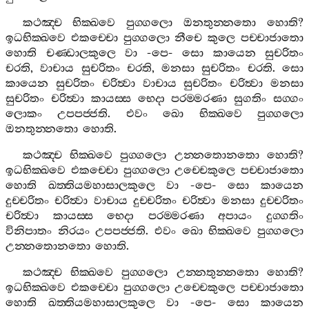
කථඤ‍්ච
භික‍්ඛවෙ
පුග‍්ගලො
ඔනතුන‍්නතො
හොති
?
ඉධභික‍්ඛවෙ
එකච‍්චො
පුග‍්ගලො
නීචෙ
කුලෙ
පච‍්චාජාතො
හොති
චණ‍්ඩාලකුලෙ
වා
-
පෙ
-
සො
කායෙන
සුචරිතං
චරති
,
වාචාය
සුචරිතං
චරති
,
මනසා
සුචරිතං
චරති
.
සො
කායෙන
සුචරිතං
චරිත්‍වා
වාචාය
සුචරිතං
චරිත්‍වා
මනසා
සුචරිතං
චරිත්‍වා
කායස‍්ස
භෙදා
පරම‍්මරණා
සුගතිං
සග‍්ගං
ලොකං
උපපජ‍්ජති
.
එවං
ඛො
භික‍්ඛවෙ
පුග‍්ගලො
ඔනතුන‍්නතො
හොති
.
කථඤ‍්ච
භික‍්ඛවෙ
පුග‍්ගලො
උන‍්නතොනතො
හොති
?
ඉධභික‍්ඛවෙ
එකච‍්චො
පුග‍්ගලො
උච‍්චෙකුලෙ
පච‍්චාජාතො
හොති
ඛත‍්තියමහාසාලකුලෙ
වා
-
පෙ
-
සො
කායෙන
දුච‍්චරිතං
චරිත්‍වා
වාචාය
දුච‍්චරිතං
චරිත්‍වා
මනසා
දුච‍්චරිතං
චරිත්‍වා
කායස‍්ස
භෙදා
පරම‍්මරණා
අපායං
දුග‍්ගතිං
විනිපාතං
නිරයං
උපපජ‍්ජති
.
එවං
ඛො
භික‍්ඛවෙ
පුග‍්ගලො
උන‍්නතොනතො
හොති
.
කථඤ‍්ච
භික‍්ඛවෙ
පුග‍්ගලො
උන‍්නතුන‍්නතො
හොති
?
ඉධභික‍්ඛවෙ
එකච‍්චො
පුග‍්ගලො
උච‍්චෙකුලෙ
පච‍්චාජාතො
හොති
ඛත‍්තියමහාසාලකුලෙ
වා
-
පෙ
-
සො
කායෙන