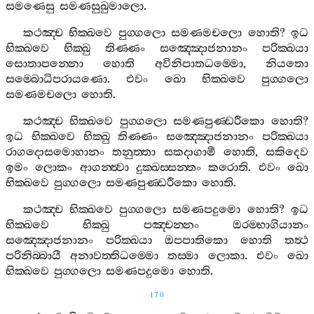
සමණෙසු
සමණසුඛුමාලො
.
කථඤ‍්ච
භික‍්ඛවෙ
පුග‍්ගලො
සමණමචලො
හොති
?
ඉධ
භික‍්ඛවෙ
භික‍්ඛු
තිණ‍්ණං
සඤ‍්ඤොජනානං
පරික‍්ඛයා
සොතාපන‍්නො
හොති
අවිනිපාතධම‍්මො
,
නියතො
සම‍්බොධිපරායණො
.
එවං
ඛො
භික‍්ඛවෙ
පුග‍්ගලො
සමණමචලො
හොති
.
කථඤ‍්ච
භික‍්ඛවෙ
පුග‍්ගලො
සමණපුණ‍්ඩරීකො
හොති
?
ඉධ
භික‍්ඛවෙ
භික‍්ඛු
තිණ‍්ණං
සඤ‍්ඤොජනානං
පරික‍්ඛයා
රාගදොසමොහානං
තනුත‍්තා
සකදාගාමී
හොති
,
සකිදෙව
ඉමං
ලොකං
ආගන‍්ත්‍වා
දුක‍්ඛස‍්සන‍්තං
කරොති
.
එවං
ඛො
භික‍්ඛවෙ
පුග‍්ගලො
සමණපුණ‍්ඩරීකො
හොති
.
කථඤ‍්ච
භික‍්ඛවෙ
පුග‍්ගලො
සමණපදුමො
හොති
?
ඉධ
භික‍්ඛවෙ
භික‍්ඛු
පඤ‍්චන‍්නං
ඔරම‍්භාගියානං
සඤ‍්ඤොජනානං
පරික‍්ඛයා
ඔපපාතිකො
හොති
තත්‍ථ
පරිනිබ‍්බායී
අනාවත‍්තිධම‍්මො
තස‍්මා
ලොකා
.
එවං
ඛො
භික‍්ඛවෙ
පුග‍්ගලො
සමණපදුමො
හොති
.
170