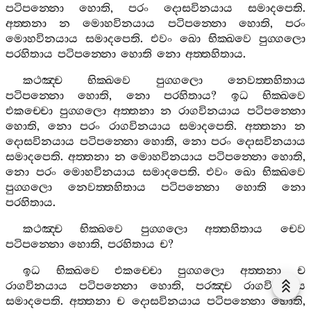
පටිපන‍්නො
හොති
,
පරං
දොසවිනයාය
සමාදපෙති
.
අත‍්තනා
න
මොහවිනයාය
පටිපන‍්නො
හොති
,
පරං
මොහවිනයාය
සමාදපෙති
.
එවං
ඛො
භික‍්ඛවෙ
පුග‍්ගලො
පරහිතාය
පටිපන‍්නො
හොති
නො
අත‍්තහිතාය
.
කථඤ‍්ච
භික‍්ඛවෙ
පුග‍්ගලො
නෙවත‍්තහිතාය
පටිපන‍්නො
හොති
,
නො
පරහිතාය
?
ඉධ
භික‍්ඛවෙ
එකච‍්චො
පුග‍්ගලො
අත‍්තනා
න
රාගවිනයාය
පටිපන‍්නො
හොති
,
නො
පරං
රාගවිනයාය
සමාදපෙති
.
අත‍්තනා
න
දොසවිනයාය
පටිපන‍්නො
හොති
,
නො
පරං
දොසවිනයාය
සමාදපෙති
.
අත‍්තනා
න
මොහවිනයාය
පටිපන‍්නො
හොති
,
නො
පරං
මොහවිනයාය
සමාදපෙති
.
එවං
ඛො
භික‍්ඛවෙ
පුග‍්ගලො
නෙවත‍්තහිතාය
පටිපන‍්නො
හොති
නො
පරහිතාය
.
කථඤ‍්ච
භික‍්ඛවෙ
පුග‍්ගලො
අත‍්තහිතාය
චෙව
පටිපන‍්නො
හොති
,
පරහිතාය
ච
?
ඉධ
භික‍්ඛවෙ
එකච‍්චො
පුග‍්ගලො
අත‍්තනා
ච
රාගවිනයාය
පටිපන‍්නො
හොති
,
පරඤ‍්ච
රාගවිනයාය
සමාදපෙති
.
අත‍්තනා
ච
දොසවිනයාය
පටිපන‍්නො
හොති
,