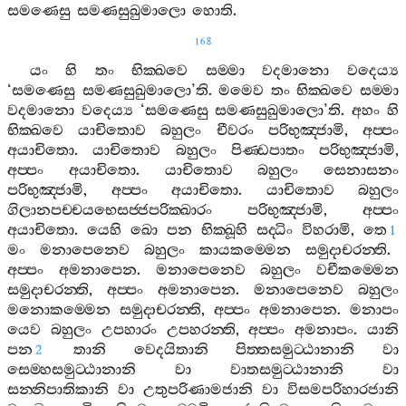
සමණෙසු
සමණසුඛුමාලො
හොති
.
168
යං
හි
තං
භික‍්ඛවෙ
සම‍්මා
වදමානො
වදෙය්‍ය
‘
සමණෙසු
සමණසුඛුමාලො
’
ති
.
මමෙව
තං
භික‍්ඛවෙ
සම‍්මා
වදමානො
වදෙය්‍ය
‘
සමණෙසු
සමණසුඛුමාලො
’
ති
.
අහං
හි
භික‍්ඛවෙ
යාචිතොව
බහුලං
චීවරං
පරිභුඤ‍්ජාමි
,
අප‍්පං
අයාචිතො
.
යාචිතොව
බහුලං
පිණ‍්ඩපාතං
පරිභුඤ‍්ජාමි
,
අප‍්පං
අයාචිතො
.
යාචිතොව
බහුලං
සෙනාසනං
පරිභුඤ‍්ජාමි
,
අප‍්පං
අයාචිතො
.
යාචිතොව
බහුලං
ගිලානපච‍්චයභෙසජ‍්ජපරික‍්ඛාරං
පරිභුඤ‍්ජාමි
,
අප‍්පං
අයාචිතො
.
යෙහි
ඛො
පන
භික‍්ඛූහි
සද‍්ධිං
විහරාමි
,
තෙ
1
මං
මනාපෙනෙව
බහුලං
කායකම‍්මෙන
සමුදාචරන‍්ති
.
අප‍්පං
අමනාපෙන
.
මනාපෙනෙව
බහුලං
වචීකම‍්මෙන
සමුදාචරන‍්ති
,
අප‍්පං
අමනාපෙන
.
මනාපෙනෙව
බහුලං
මනොකම‍්මෙන
සමුදාචරන‍්ති
,
අප‍්පං
අමනාපෙන
.
මනාපං
යෙව
බහුලං
උපහාරං
උපහරන‍්ති
,
අප‍්පං
අමනාපං
.
යානි
පන
තානි
වෙදයිතානි
පිත‍්තසමුට‍්ඨානානි
වා
2
සෙම‍්හසමුට‍්ඨානානි
වා
වාතසමුට‍්ඨානානි
වා
සන‍්නිපාතිකානි
වා
උතුපරිණාමජානි
වා
විසමපරිහාරජානි