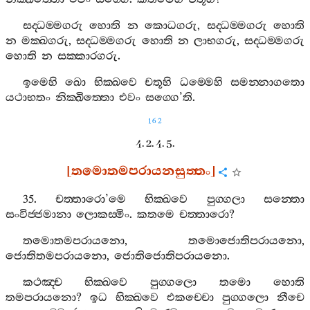
සද‍්ධම‍්මගරු
හොති
න
කොධගරු
,
සද‍්ධම‍්මගරු
හොති
න
මක‍්ඛගරු
,
සද‍්ධම‍්මගරු
හොති
න
ලාභගරු
,
සද‍්ධම‍්මගරු
හොති
න
සක‍්කාරගරු
.
ඉමෙහි
ඛො
භික‍්ඛවෙ
චතූහි
ධම‍්මෙහි
සමන‍්නාගතො
යථාභතං
නික‍්ඛිත‍්තො
එවං
සග‍්ගෙ
’
ති
.
162
4. 2. 4. 5.
[
තමොතමපරායනසුත‍්තං
]
35.
චත‍්තාරො
’
මෙ
භික‍්ඛවෙ
පුග‍්ගලා
සන‍්තො
සංවිජ‍්ජමානා
ලොකස‍්මිං
.
කතමෙ
චත‍්තාරො
?
තමොතමපරායනො
,
තමොජොතිපරායනො
,
ජොතිතමපරායනො
,
ජොතිජොතිපරායනො
.
කථඤ‍්ච
භික‍්ඛවෙ
පුග‍්ගලො
තමො
හොති
තමපරායනො
?
ඉධ
භික‍්ඛවෙ
එකච‍්චො
පුග‍්ගලො
නීචෙ