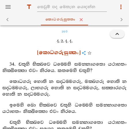
කොධගරුසුත‍්තං
160
4. 2. 4. 4.
[
කොධගරුසුත‍්තං
]
34.
චතූහි
භික‍්ඛවෙ
ධම‍්මෙහි
සමන‍්නාගතො
යථාභතං
නික‍්ඛිත‍්තො
එවං
නිරයෙ
.
කතමෙහි
චතූහි
?
කොධගරු
හොති
න
සද‍්ධම‍්මගරු
,
මක‍්ඛගරු
හොති
න
සද‍්ධම‍්මගරු
,
ලාභගරු
හොති
න
සද‍්ධම‍්මගරු
,
සක‍්කාරගරු
හොති
න
සද‍්ධම‍්මගරු
.
ඉමෙහි
ඛො
භික‍්ඛවෙ
චතූහි
ධම‍්මෙහි
සමන‍්නාගතො
යථාභතං
නික‍්ඛිත‍්තො
එවං
නිරයෙ
.
චතූහි
භික‍්ඛවෙ
ධම‍්මෙහි
සමන‍්නාගතො
යථාභතං
නික‍්ඛිත‍්තො
එවං
සග‍්ගෙ
.
කතමෙහි
චතූහි
?