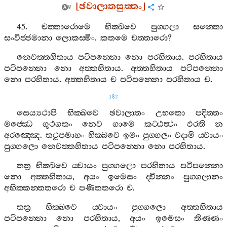
[
ඡවාලාතසුත‍්තං
]
45.
චත‍්තාරොමෙ
භික‍්ඛවෙ
පුග‍්ගලා
සන‍්තො
සංවිජ‍්ජමානා
ලොකස‍්මිං
.
කතමෙ
චත‍්තාරො
?
නෙවත‍්තහිතාය
පටිපන‍්නො
නො
පරහිතාය
.
පරහිතාය
පටිපන‍්නො
නො
අත‍්තහිතාය
.
අත‍්තහිතාය
පටිපන‍්නො
නො
පරහිතාය
.
අත‍්තහිතාය
ච
පටිපන‍්නො
පරහිතාය
ච
.
182
සෙය්‍යථාපි
භික‍්ඛවෙ
ඡවාලාතං
උභතො
පදිත‍්තං
මජ‍්ඣෙ
ගූථගතං
නෙව
ගාමෙ
කට‍්ඨත්‍ථං
ඵරති
න
අරඤ‍්ඤෙ
.
තථූපමාහං
භික‍්ඛවෙ
ඉමං
පුග‍්ගලං
වදාමි
ය‍්වායං
පුග‍්ගලො
නෙවත‍්තහිතාය
පටිපන‍්නො
නො
පරහිතාය
.
තත්‍ර
භික‍්ඛවෙ
ය‍්වායං
පුග‍්ගලො
පරහිතාය
පටිපන‍්නො
නො
අත‍්තහිතාය
,
අයං
ඉමෙසං
ද‍්වින‍්නං
පුග‍්ගලානං
අභික‍්කන‍්තතරො
ච
පණීතතරො
ච
.
තත්‍ර
භික‍්ඛවෙ
ය‍්වායං
පුග‍්ගලො
අත‍්තහිතාය
පටිපන‍්නො
නො
පරහිතාය
,
අයං
ඉමෙසං
තිණ‍්ණං