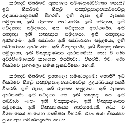
කථඤ‍්ච
භික‍්ඛවෙ
පුග‍්ගලො
සමණපුණ‍්ඩරීකො
හොති
?
ඉධ
භික‍්ඛවෙ
භික‍්ඛු
පඤ‍්චසුපාදානක‍්ඛන්‍ධෙසු
උදයබ‍්බයානුපස‍්සී
විහරති
:
ඉති
රූපං
ඉති
රූපස‍්ස
සමුදයො
,
ඉති
රූපස‍්ස
අත්‍ථගමො
.
ඉති
වෙදනා
,
ඉති
වෙදනාය
සමුදයො
,
ඉති
වෙදනාය
අත්‍ථගමො
.
ඉති
සඤ‍්ඤා
ඉති
සඤ‍්ඤාය
සමුදයො
,
ඉති
සඤ‍්ඤාය
අත්‍ථගමො
,
ඉති
සඞ‍්ඛාරා
ඉති
සඞ‍්ඛාරානං
සමුදයො
,
ඉති
සඞ‍්ඛාරානං
අත්‍ථගමො
,
ඉති
විඤ‍්ඤාණං
,
ඉති
විඤ‍්ඤාණස‍්ස
සමුදයො
,
ඉති
විඤ‍්ඤාණස‍්ස
අත්‍ථගමොති
.
නො
ච
ඛො
අට‍්ඨවිමොක‍්ඛෙ
කායෙන
ඵස‍්සිත්‍වා
විහරති
.
එවං
ඛො
1
භික‍්ඛවෙ
පුග‍්ගලො
සමණපුණ‍්ඩරීකො
හොති
.
කථඤ‍්ච
භික‍්ඛවෙ
පුග‍්ගලො
සමණපදුමො
හොති
?
ඉධ
භික‍්ඛවෙ
භික‍්ඛු
පඤ‍්චසුපාදානක‍්ඛන්‍ධෙසු
උදයබ‍්බයානුපස‍්සී
විහරති
:
ඉති
රූපං
,
ඉති
රූපස‍්ස
සමුදයො
,
ඉති
රූපස‍්ස
අත්‍ථගමො
.
ඉති
වෙදනා
-
පෙ
-
ඉති
සඤ‍්ඤා
-
පෙ
-
ඉති
සඞ‍්ඛාරා
-
පෙ
-
ඉති
විඤ‍්ඤාණං
,
ඉති
විඤ‍්ඤාණස‍්ස
සමුදයො
,
ඉති
විඤ‍්ඤාණස‍්ස
අත්‍ථගමොති
.
අට‍්ඨ
ච
විමොක‍්ඛෙ
කායෙන
ඵස‍්සිත්‍වා
විහරති
.
එවං
ඛො
භික‍්ඛවෙ
පුග‍්ගලො
සමණපදුමො
හොති
.