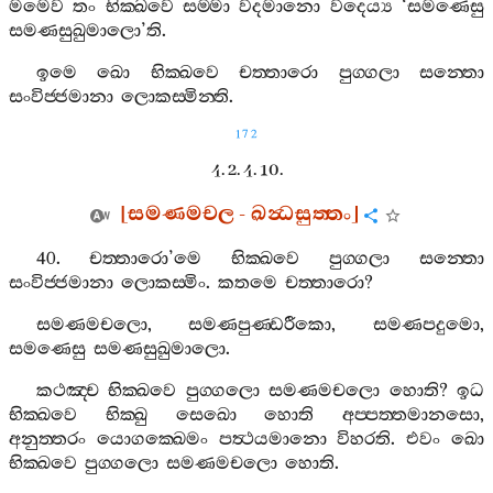
මමෙව
තං
භික‍්ඛවෙ
සම‍්මා
වදමානො
වදෙය්‍ය
‘
සමණෙසු
සමණසුඛුමාලො
’
ති
.
ඉමෙ
ඛො
භික‍්ඛවෙ
චත‍්තාරො
පුග‍්ගලා
සන‍්තො
සංවිජ‍්ජමානා
ලොකස‍්මින‍්ති
.
172
4. 2. 4. 10.
[
සමණමචල
-
ඛන්‍ධසුත‍්තං
]
40.
චත‍්තාරො
’
මෙ
භික‍්ඛවෙ
පුග‍්ගලා
සන‍්තො
සංවිජ‍්ජමානා
ලොකස‍්මිං
.
කතමෙ
චත‍්තාරො
?
සමණමචලො
,
සමණපුණ‍්ඩරීකො
,
සමණපදුමො
,
සමණෙසු
සමණසුඛුමාලො
.
කථඤ‍්ච
භික‍්ඛවෙ
පුග‍්ගලො
සමණමචලො
හොති
?
ඉධ
භික‍්ඛවෙ
භික‍්ඛු
සෙඛො
හොති
අප‍්පත‍්තමානසො
,
අනුත‍්තරං
යොගක‍්ඛෙමං
පත්‍ථයමානො
විහරති
.
එවං
ඛො
භික‍්ඛවෙ
පුග‍්ගලො
සමණමචලො
හොති
.