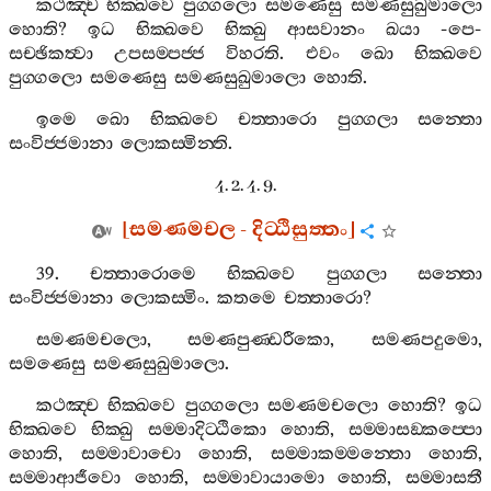
කථඤ‍්ච
භික‍්ඛවෙ
පුග‍්ගලො
සමණෙසු
සමණසුඛුමාලො
හොති
?
ඉධ
භික‍්ඛවෙ
භික‍්ඛු
ආසවානං
ඛයා
-
පෙ
-
සච‍්ඡිකත්‍වා
උපසම‍්පජ‍්ජ
විහරති
.
එවං
ඛො
භික‍්ඛවෙ
පුග‍්ගලො
සමණෙසු
සමණසුඛුමාලො
හොති
.
ඉමෙ
ඛො
භික‍්ඛවෙ
චත‍්තාරො
පුග‍්ගලා
සන‍්තො
සංවිජ‍්ජමානා
ලොකස‍්මින‍්ති
.
4. 2. 4. 9.
[
සමණමචල
-
දිට‍්ඨිසුත‍්තං
]
39.
චත‍්තාරොමෙ
භික‍්ඛවෙ
පුග‍්ගලා
සන‍්තො
සංවිජ‍්ජමානා
ලොකස‍්මිං
.
කතමෙ
චත‍්තාරො
?
සමණමචලො
,
සමණපුණ‍්ඩරීකො
,
සමණපදුමො
,
සමණෙසු
සමණසුඛුමාලො
.
කථඤ‍්ච
භික‍්ඛවෙ
පුග‍්ගලො
සමණමචලො
හොති
?
ඉධ
භික‍්ඛවෙ
භික‍්ඛු
සම‍්මාදිට‍්ඨිකො
හොති
,
සම‍්මාසඞ‍්කප‍්පො
හොති
,
සම‍්මාවාචො
හොති
,
සම‍්මාකම‍්මන‍්තො
හොති
,
සම‍්මාආජීවො
හොති
,
සම‍්මාවායාමො
හොති
,
සම‍්මාසතී