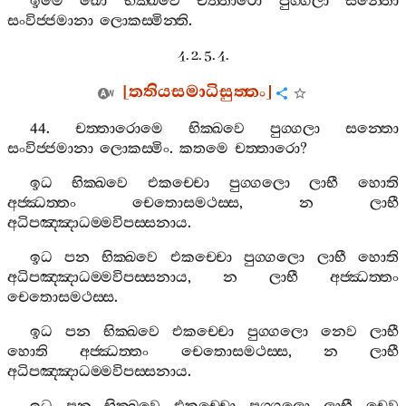
ඉමෙ
ඛො
භික‍්ඛවෙ
චත‍්තාරො
පුග‍්ගලා
සන‍්තො
සංවිජ‍්ජමානා
ලොකස‍්මින‍්ති
.
4. 2. 5. 4.
[
තතියසමාධිසුත‍්තං
]
44.
චත‍්තාරොමෙ
භික‍්ඛවෙ
පුග‍්ගලා
සන‍්තො
සංවිජ‍්ජමානා
ලොකස‍්මිං
.
කතමෙ
චත‍්තාරො
?
ඉධ
භික‍්ඛවෙ
එකච‍්චො
පුග‍්ගලො
ලාභී
හොති
අජ‍්ඣත‍්තං
චෙතොසමථස‍්ස
,
න
ලාභී
අධිපඤ‍්ඤාධම‍්මවිපස‍්සනාය
.
ඉධ
පන
භික‍්ඛවෙ
එකච‍්චො
පුග‍්ගලො
ලාභී
හොති
අධිපඤ‍්ඤාධම‍්මවිපස‍්සනාය
,
න
ලාභී
අජ‍්ඣත‍්තං
චෙතොසමථස‍්ස
.
ඉධ
පන
භික‍්ඛවෙ
එකච‍්චො
පුග‍්ගලො
නෙව
ලාභී
හොති
අජ‍්ඣත‍්තං
චෙතොසමථස‍්ස
,
න
ලාභී
අධිපඤ‍්ඤාධම‍්මවිපස‍්සනාය
.