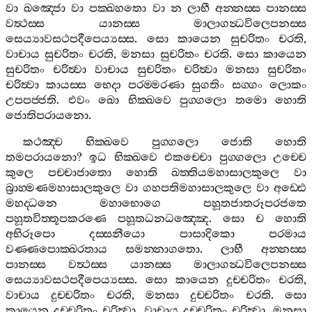
වා
ඛඤ‍්ජො
වා
පක‍්ඛහතො
වා
න
ලාභී
අන‍්නස‍්ස
පානස‍්ස
වත්‍ථස‍්ස
යානස‍්ස
මාලාගන්‍ධවිලෙපනස‍්ස
සෙය්‍යාවසථපදීපෙය්‍යස‍්ස
.
සො
කායෙන
සුචරිතං
චරති
,
වාචාය
සුචරිතං
චරති
,
මනසා
සුචරිතං
චරති
.
සො
කායෙන
සුචරිතං
චරිත්‍වා
වාචාය
සුචරිතං
චරිත්‍වා
මනසා
සුචරිතං
චරිත්‍වා
කායස‍්ස
භෙදා
පරම‍්මරණා
සුගතිං
සග‍්ගං
ලොකං
උපපජ‍්ජති
.
එවං
ඛො
භික‍්ඛවෙ
පුග‍්ගලො
තමො
හොති
ජොතිපරායනො
.
කථඤ‍්ච
භික‍්ඛවෙ
පුග‍්ගලො
ජොති
හොති
තමපරායනො
?
ඉධ
භික‍්ඛවෙ
එකච‍්චො
පුග‍්ගලො
උච‍්චෙ
කුලෙ
පච‍්චාජාතො
හොති
ඛත‍්තියමහාසාලකුලෙ
වා
බ්‍රාහ‍්මණමහාසාලකුලෙ
වා
ගහපතිමහාසාලකුලෙ
වා
අඩ‍්ඪෙ
මහද‍්ධනෙ
මහාභොගෙ
පහූතජාතරූපරජතෙ
පහූතවිත‍්තූපකරණෙ
පහූතධනධඤ‍්ඤෙ
.
සො
ච
හොති
අභිරූපො
දස‍්සනීයො
පාසාදිකො
පරමාය
වණ‍්ණපොක‍්ඛරතාය
සමන‍්නාගතො
.
ලාභී
අන‍්නස‍්ස
පානස‍්ස
වත්‍ථස‍්ස
යානස‍්ස
මාලාගන්‍ධවිලෙපනස‍්ස
සෙය්‍යාවසථපදීපෙය්‍යස‍්ස
.
සො
කායෙන
දුච‍්චරිතං
චරති
,
වාචාය
දුච‍්චරිතං
චරති
,
මනසා
දුච‍්චරිතං
චරති
.
සො
කායෙන
දුච‍්චරිතං
චරිත්‍වා
,
වාචාය
දුච‍්චරිතං
චරිත්‍වා
,
මනසා