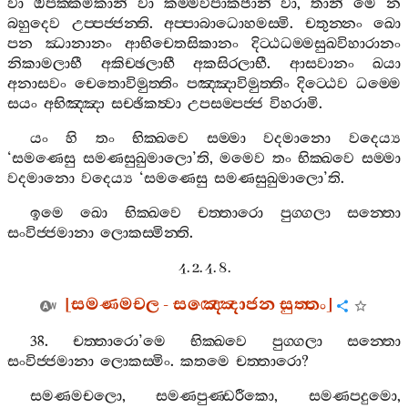
වා
ඔපක‍්කමිකානි
වා
කම‍්මවිපාකජානි
වා
,
තානි
මෙ
න
බහුදෙව
උප‍්පජ‍්ජන‍්ති
.
අප‍්පාබාධොහමස‍්මි
.
චතුන‍්නං
ඛො
පන
ඣානානං
ආභිචෙතසිකානං
දිට‍්ඨධම‍්මසුඛවිහාරානං
නිකාමලාභී
අකිච‍්ඡලාභී
අකසිරලාභී
.
ආසවානං
ඛයා
අනාසවං
චෙතොවිමුත‍්තිං
පඤ‍්ඤාවිමුත‍්තිං
දිට‍්ඨෙව
ධම‍්මෙ
සයං
අභිඤ‍්ඤා
සච‍්ඡිකත්‍වා
උපසම‍්පජ‍්ජ
විහරාමි
.
යං
හි
තං
භික‍්ඛවෙ
සම‍්මා
වදමානො
වදෙය්‍ය
‘
සමණෙසු
සමණසුඛුමාලො
’
ති
,
මමෙව
තං
භික‍්ඛවෙ
සම‍්මා
වදමානො
වදෙය්‍ය
‘
සමණෙසු
සමණසුඛුමාලො
’
ති
.
ඉමෙ
ඛො
භික‍්ඛවෙ
චත‍්තාරො
පුග‍්ගලා
සන‍්තො
සංවිජ‍්ජමානා
ලොකස‍්මින‍්ති
.
4. 2. 4. 8.
[
සමණමචල
-
සඤ‍්ඤොජන
සුත‍්තං
]
38.
චත‍්තාරො
’
මෙ
භික‍්ඛවෙ
පුග‍්ගලා
සන‍්තො
සංවිජ‍්ජමානා
ලොකස‍්මිං
.
කතමෙ
චත‍්තාරො
?
සමණමචලො
,
සමණපුණ‍්ඩරීකො
,
සමණපදුමො
,