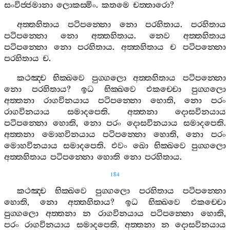
සංවිජ‍්ජමානා
ලොකස‍්මිං
.
කතමෙ
චත‍්තාරො
?
අත‍්තහිතාය
පටිපන‍්නො
නො
පරහිතාය
.
පරහිතාය
පටිපන‍්නො
නො
අත‍්තහිතාය
.
නෙව
අත‍්තහිතාය
පටිපන‍්නො
නො
පරහිතාය
.
අත‍්තහිතාය
ච
පටිපන‍්නො
පරහිතාය
ච
.
කථඤ‍්ච
භික‍්ඛවෙ
පුග‍්ගලො
අත‍්තහිතාය
පටිපන‍්නො
නො
පරහිතාය
?
ඉධ
භික‍්ඛවෙ
එකච‍්චො
පුග‍්ගලො
අත‍්තනා
රාගවිනයාය
පටිපන‍්නො
හොති
,
නො
පරං
රාගවිනයාය
සමාදපෙති
.
අත‍්තනා
දොසවිනයාය
පටිපන‍්නො
හොති
,
නො
පරං
දොසවිනයාය
සමාදපෙති
.
අත‍්තනා
මොහවිනයාය
පටිපන‍්නො
හොති
,
නො
පරං
මොහවිනයාය
සමාදපෙති
.
එවං
ඛො
භික‍්ඛවෙ
පුග‍්ගලො
අත‍්තහිතාය
පටිපන‍්නො
හොති
නො
පරහිතාය
.
184
කථඤ‍්ච
භික‍්ඛවෙ
පුග‍්ගලො
පරහිතාය
පටිපන‍්නො
හොති
,
නො
අත‍්තහිතාය
?
ඉධ
භික‍්ඛවෙ
එකච‍්චො
පුග‍්ගලො
අත‍්තනා
න
රාගවිනයාය
පටිපන‍්නො
හොති
,
පරං
රාගවිනයාය
සමාදපෙති
.
අත‍්තනා
න
දොසවිනයාය