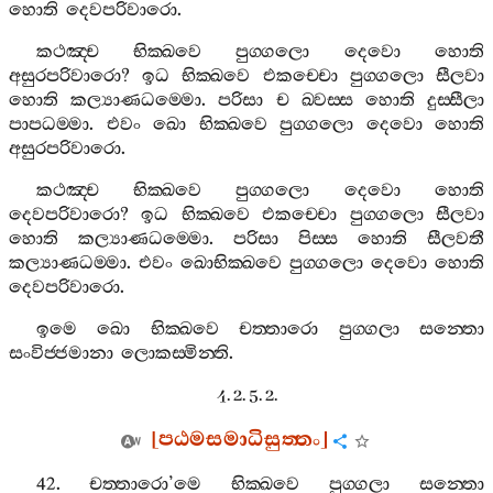
හොති
දෙවපරිවාරො
.
කථඤ‍්ච
භික‍්ඛවෙ
පුග‍්ගලො
දෙවො
හොති
අසුරපරිවාරො
?
ඉධ
භික‍්ඛවෙ
එකච‍්චො
පුග‍්ගලො
සීලවා
හොති
කල්‍යාණධම‍්මො
.
පරිසා
ච
ඛ‍්වස‍්ස
හොති
දුස‍්සීලා
පාපධම‍්මා
.
එවං
ඛො
භික‍්ඛවෙ
පුග‍්ගලො
දෙවො
හොති
අසුරපරිවාරො
.
කථඤ‍්ච
භික‍්ඛවෙ
පුග‍්ගලො
දෙවො
හොති
දෙවපරිවාරො
?
ඉධ
භික‍්ඛවෙ
එකච‍්චො
පුග‍්ගලො
සීලවා
හොති
කල්‍යාණධම‍්මො
.
පරිසා
පිස‍්ස
හොති
සීලවතී
කල්‍යාණධම‍්මා
.
එවං
ඛොභික‍්ඛවෙ
පුග‍්ගලො
දෙවො
හොති
දෙවපරිවාරො
.
ඉමෙ
ඛො
භික‍්ඛවෙ
චත‍්තාරො
පුග‍්ගලා
සන‍්තො
සංවිජ‍්ජමානා
ලොකස‍්මින‍්ති
.
4. 2. 5. 2.
[
පඨමසමාධිසුත‍්තං
]
42.
චත‍්තාරො
’
මෙ
භික‍්ඛවෙ
පුග‍්ගලා
සන‍්තො