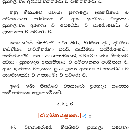
පුග‍්ගලානං
අභික‍්කන‍්තතරො
ච
පණීතතරො
ච
.
තත්‍ර
භික‍්ඛවෙ
ය‍්වායං
පුග‍්ගලො
අත‍්තහිතාය
ච
පටිපන‍්නො
පරහිතාය
ච
,
අයං
ඉමෙසං
චතුන‍්නං
පුග‍්ගලානං
අග‍්ගො
ච
සෙට‍්ඨො
ච
පාමොක‍්ඛො
ච
උත‍්තමො
ච
පවරො
ච
.
සෙය්‍යථාපි
භික‍්ඛවෙ
ගවා
ඛීරං
,
ඛීරම‍්හා
දධි
,
දධිම‍්හා
නවනීතං
,
නවනීතම‍්හා
සප‍්පි
,
සප‍්පිම‍්හා
සප‍්පිමණ‍්ඩො
,
සප‍්පිමණ‍්ඩො
තත්‍ථ
අග‍්ගමක‍්ඛායති
,
එවමෙව
ඛො
භික‍්ඛවෙ
ය‍්වායං
පුග‍්ගලො
අත‍්තහිතාය
ච
පටිපන‍්නො
පරහිතාය
ච
,
අයං
ඉමෙසං
චතුන‍්නං
පුග‍්ගලානං
අග‍්ගො
ච
සෙට‍්ඨො
ච
පාමොක‍්ඛො
ච
උත‍්තමො
ච
පවරො
ච
.
ඉමෙ
ඛො
භික‍්ඛවෙ
චත‍්තාරො
පුග‍්ගලා
සන‍්තො
සංවිජ‍්ජමානා
ලොකස‍්මින‍්ති
.
4. 2. 5. 6.
[
රාගවිනයසුත‍්තං
]
46.
චත‍්තාරොමෙ
භික‍්ඛවෙ
පුග‍්ගලා
සන‍්තො