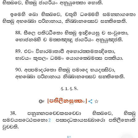
භික‍්ඛවෙ
,
භික‍්ඛු
ජාගරියං
අනුයුත‍්තො
හොති
.
ඉමෙහි
ඛො
භික‍්ඛවෙ
,
චතූහි
ධම‍්මෙහි
සමන‍්නාගතො
භික‍්ඛු
අභබ‍්බො
පරිහානාය
,
නිබ‍්බානස‍්සෙව
සන‍්තිකෙති
.
88.
සීලෙ
පතිට‍්ඨිතො
භික‍්ඛු
ඉන්‍ද්‍රියෙසු
ච
සංවුතො
,
භොජනම‍්හි
ච
මත‍්තඤ‍්ඤූ
ජාගරියං
අනුයුඤ‍්ජති
.
89.
එවං
විහාරමාතාපී
අහොරත‍්තමතන්‍දිතො
,
භාවයං
කුසලං
ධම‍්මං
යොගක‍්ඛෙමස‍්ස
පත‍්තියා
.
90.
අප‍්පමාදරතො
භික‍්ඛු
පමාදෙ
භයදස‍්සිවා
,
අභබ‍්බො
පරිහානාය
නිබ‍්බානස‍්සෙව
සන‍්තිකෙති
.
4. 1. 4. 8.
[
පතිලීනසුත‍්තං
]
38.
පනුන‍්නපච‍්චෙකසච‍්චො
භික‍්ඛවෙ
,
භික‍්ඛු
සමවයසට‍්ඨෙසනො
පස‍්සද‍්ධකායසඞ‍්ඛාරො
පතිලීනොති
2
වුච‍්චති
.
82