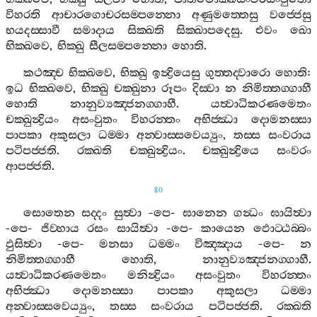
විහරති
ආචාරගොචරසම‍්පන‍්නො
අණුමත‍්තෙසු
වජ‍්ජෙසු
භයදස‍්සාවී
සමාදාය
සික‍්ඛති
සික‍්ඛාපදෙසු
.
එවං
ඛො
භික‍්ඛවෙ
,
භික‍්ඛු
සීලසම‍්පන‍්නො
හොති
.
කථඤ‍්ච
භික‍්ඛවෙ
,
භික‍්ඛු
ඉන්‍ද්‍රියෙසු
ගුත‍්තද‍්වාරො
හොති
:
ඉධ
භික‍්ඛවෙ
,
භික‍්ඛු
චක‍්ඛුනා
රූපං
දිස‍්වා
න
නිමිත‍්තග‍්ගාහී
හොති
නානුව්‍යඤ‍්ජනග‍්ගාහී
.
යත්‍වාධිකරණමෙතං
චක‍්ඛුන්‍ද්‍රියං
අසංවුතං
විහරන‍්තං
අභිජ‍්ඣා
දොමනස‍්සා
පාපකා
අකුසලා
ධම‍්මා
අන‍්වාස‍්සවෙය්‍යුං
,
තස‍්ස
සංවරාය
පටිපජ‍්ජති
.
රක‍්ඛති
චක‍්ඛුන්‍ද්‍රියං
.
චක‍්ඛුන්‍ද්‍රියෙ
සංවරං
ආපජ‍්ජති
.
80
සොතෙන
සද‍්දං
සුත්‍වා
-
පෙ
-
ඝානෙන
ගන්‍ධං
ඝායිත්‍වා
-
පෙ
-
ජිව‍්හාය
රසං
සායිත්‍වා
-
පෙ
-
කායෙන
ඵොට‍්ඨබ‍්බං
ඵුසිත්‍වා
-
පෙ
-
මනසා
ධම‍්මං
විඤ‍්ඤාය
-
පෙ
-
න
නිමිත‍්තග‍්ගාහී
හොති
,
නානුව්‍යඤ‍්ජනග‍්ගාහී
.
යත්‍වාධිකරණමෙතං
මනින්‍ද්‍රියං
අසංවුතං
විහරන‍්තං
අභිජ‍්ඣා
දොමනස‍්සා
පාපකා
අකුසලා
ධම‍්මා
අන‍්වාස‍්සවෙය්‍යුං
,
තස‍්ස
සංවරාය
පටිපජ‍්ජති
.
රක‍්ඛති