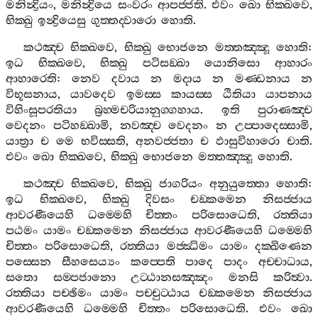
මනින්‍ද්‍රියං
,
මනින්‍ද්‍රියෙ
සංවරං
ආපජ‍්ජති
.
එවං
ඛො
භික‍්ඛවෙ
,
භික‍්ඛු
ඉන්‍ද්‍රියෙසු
ගුත‍්තද‍්වාරො
හොති
.
කථඤ‍්ච
භික‍්ඛවෙ
,
භික‍්ඛු
භොජනෙ
මත‍්තඤ‍්ඤූ
හොති
:
ඉධ
භික‍්ඛවෙ
,
භික‍්ඛු
පටිසඞ‍්ඛා
යොනිසො
ආහාරං
ආහාරෙති
:
නෙව
දවාය
න
මදාය
න
මණ‍්ඩනාය
න
විභූසනාය
,
යාවදෙව
ඉමස‍්ස
කායස‍්ස
ඨිතියා
යාපනාය
විහිංසූපරතියා
බ්‍රහ‍්මචරියානුග‍්ගහාය
.
ඉති
පුරාණඤ‍්ච
වෙදනං
පටිහඞ‍්ඛාමි
,
නවඤ‍්ච
වෙදනං
න
උප‍්පාදෙස‍්සාමි
,
යාත්‍රා
ච
මෙ
භවිස‍්සති
,
අනවජ‍්ජතා
ච
ඵාසුවිහාරො
චාති
.
එවං
ඛො
භික‍්ඛවෙ
,
භික‍්ඛු
භොජනෙ
මත‍්තඤ‍්ඤූ
හොති
.
කථඤ‍්ච
භික‍්ඛවෙ
,
භික‍්ඛු
ජාගරියං
අනුයුත‍්තො
හොති
:
ඉධ
භික‍්ඛවෙ
,
භික‍්ඛු
දිවසං
චඞ‍්කමෙන
නිසජ‍්ජාය
ආවරණීයෙහි
ධම‍්මෙහි
චිත‍්තං
පරිසොධෙති
,
රත‍්තියා
පඨමං
යාමං
චඞ‍්කමෙන
නිසජ‍්ජාය
ආවරණීයෙහි
ධම‍්මෙහි
චිත‍්තං
පරිසොධෙති
,
රත‍්තියා
මජ‍්ඣිමං
යාමං
දක‍්ඛිණෙන
පස‍්සෙන
සීහසෙය්‍යං
කප‍්පෙති
පාදෙ
පාදං
අච‍්චාධාය
,
සතො
සම‍්පජානො
උට‍්ඨානසඤ‍්ඤං
මනසි
කරිත්‍වා
.
රත‍්තියා
පච‍්ඡිමං
යාමං
පච‍්චුට‍්ඨාය
චඞ‍්කමෙන
නිසජ‍්ජාය
ආවරණීයෙහි
ධම‍්මෙහි
චිත‍්තං
පරිසොධෙති
.
එවං
ඛො