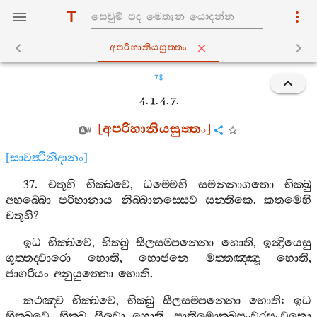
අපරිහානියසුත‍්තං
78
4. 1. 4. 7.
[
අපරිහානියසුත‍්තං
]
[
සාවත්‍ථිනිදානං
]
37.
චතූහි
භික‍්ඛවෙ
,
ධම‍්මෙහි
සමන‍්නාගතො
භික‍්ඛු
අභබ‍්බො
පරිහානාය
නිබ‍්බානස‍්සෙව
සන‍්තිකෙ
.
කතමෙහි
චතූහි
?
ඉධ
භික‍්ඛවෙ
,
භික‍්ඛු
සීලසම‍්පන‍්නො
හොති
,
ඉන්‍ද්‍රියෙසු
ගුත‍්තද‍්වාරො
හොති
,
භොජනෙ
මත‍්තඤ‍්ඤූ
හොති
,
ජාගරියං
අනුයුත‍්තො
හොති
.
කථඤ‍්ච
භික‍්ඛවෙ
,
භික‍්ඛු
සීලසම‍්පන‍්නො
හොති
:
ඉධ
භික‍්ඛවෙ
,
භික‍්ඛු
සීලවා
හොති
,
පාතිමොක‍්ඛසංවරසංවුතො