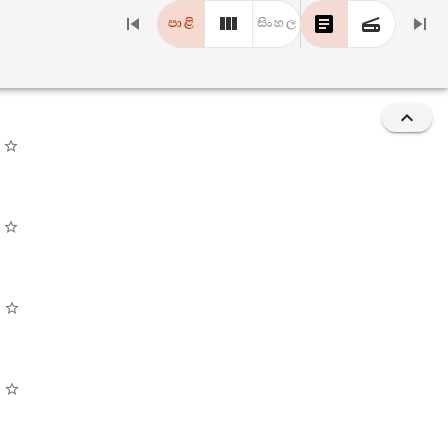
පාළි
සිංහල