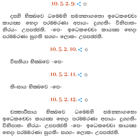
10. 5. 2. 9.
දසහි
භික‍්ඛවෙ
ධම‍්මෙහි
සමන‍්නාගතො
ඉධෙකච‍්චො
කායස‍්ස
භෙදා
පරම‍්මරණා
අපායං
දුග‍්ගතිං
විනිපාතං
නිරයං
උපපජ‍්ජති
. -
පෙ
-
ඉධෙකච‍්චො
කායස‍්ස
භෙදා
පරම‍්මරණා
සුගති
සග‍්ගං
ලොකං
උපපජ‍්ජති
.
10. 5. 2. 10.
වීසතියා
භික‍්ඛවෙ
-
පෙ
-
10. 5. 2. 11.
තිංසාය
භික‍්ඛවෙ
-
පෙ
-
10. 5. 2. 12.
චත‍්තාරීසාය
භික‍්ඛවෙ
ධම‍්මෙහි
සමන‍්නාගතො
ඉධෙකච‍්චො
කායස‍්ස
භෙදා
පරම‍්මරණා
අපායං
දුග‍්ගතිං
විනිපාතං
නිරයං
උපපජ‍්ජති
-
පෙ
-
ඉධෙකච‍්චො
කායස‍්ස
භෙදා
පරම‍්මරණා
සුගතිං
සග‍්ගං
ලොකං
උපපජ‍්ජති
.