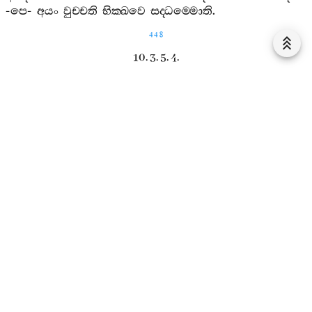
-
පෙ
-
අයං
වුච‍්චති
භික‍්ඛවෙ
සද‍්ධම‍්මොති
.
448
10. 3. 5. 4.
සප‍්පුරිසධම‍්ම
සුත‍්තං
සප‍්පුරිසධම‍්මඤ‍්ච
වො
භික‍්ඛවෙ
දෙසිස‍්සාමි
,
අසප‍්පුරිසධම‍්මඤ‍්ච
.
තං
සුණාථ
-
පෙ
-
කතමො
ච
භික‍්ඛවෙ
අසප‍්පුරිසධම‍්මො
:
මිච‍්ඡාදිට‍්ඨි
-
පෙ
-
මිච‍්ඡාවිමුත‍්ති
.
අයං
වුච‍්චති
භික‍්ඛවෙ
අසප‍්පුරිසධම‍්මොති
.
කතමො
ච
භික‍්ඛවෙ
සප‍්පුරිසධම‍්මො
:
සම‍්මාදිට‍්ඨි
-
පෙ
-
සම‍්මාවිමුත‍්ති
.
අයං
වුච‍්චති
භික‍්ඛවෙ
සප‍්පුරිසධම‍්මොති
.
10. 3. 5. 5.
උප‍්පාදෙතබ‍්බ
සුත‍්තං
උප‍්පාදෙතබ‍්බඤ‍්ච
වො
භික‍්ඛවෙ
ධම‍්මං
දෙසිස‍්සාමි
,
න
උප‍්පාදෙතබ‍්බඤ‍්ච
.
තං
සුණාථ
-
පෙ
-
කතමො
ච
භික‍්ඛවෙ
න
උප‍්පාදෙතබ‍්බො
ධම‍්මො
:
මිච‍්ඡාදිට‍්ඨි
-
පෙ
-