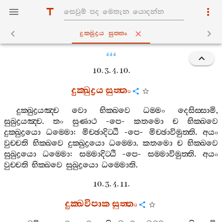
දුක‍්ඛුද්‍රය සුත‍්තං
444
10. 3. 4. 10.
දුක‍්ඛුද්‍රය
සුත‍්තං
දුක‍්ඛුද්‍රයඤ‍්ච
වො
භික‍්ඛවෙ
ධම‍්මං
දෙසිස‍්සාමි
,
සුඛුද්‍රයඤ‍්ච
.
තං
සුණාථ
-
පෙ
-
කතමො
ච
භික‍්ඛවෙ
දුක‍්ඛුද්‍රයො
ධම‍්මො
:
මිච‍්ඡාදිට‍්ඨි
-
පෙ
-
මිච‍්ඡාවිමුත‍්ති
.
අයං
වුච‍්චති
භික‍්ඛවෙ
දුක‍්ඛුද්‍රයො
ධම‍්මො
.
කතමො
ච
භික‍්ඛවෙ
සුඛුද්‍රයො
ධම‍්මො
:
සම‍්මාදිට‍්ඨි
-
පෙ
-
සම‍්මාවිමුත‍්ති
.
අයං
වුච‍්චති
භික‍්ඛවෙ
සුඛුද්‍රයො
ධම‍්මොති
.
10. 3. 4. 11.
දුක‍්ඛවිපාක
සුත‍්තං