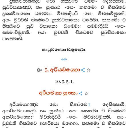
දුක‍්ඛවිපාකඤ‍්ච
වො
භික‍්ඛවෙ
ධම‍්මං
දෙසිස‍්සාමි
,
සුඛවිපාකඤ‍්ච
,
තං
සුණාථ
-
පෙ
-
කතමො
ච
භික‍්ඛවෙ
දුක‍්ඛවිපාකො
ධම‍්මො
:
මිච‍්ඡාදිට‍්ඨි
-
පෙ
-
මිච‍්ඡාවිමුත‍්ති
.
අයං
වුච‍්චති
භික‍්ඛවෙ
දුක‍්ඛවිපාකො
ධම‍්මො
.
කතමො
ච
භික‍්ඛවෙ
සුඛ
විපාකො
ධම‍්මො
:
සම‍්මාදිට‍්ඨි
-
පෙ
-
සම‍්මාවිමුත‍්ති
.
අයං
වුච‍්චති
භික‍්ඛවෙ
සුඛවිපාකො
ධම‍්මොති
.
සාධුවග‍්ගො
චතුත්‍ථො
.
446
5.
අරියවග‍්ගො
10. 3. 5. 1.
අරියමග‍්ග
සුත‍්තං
අරියමග‍්ගඤ‍්ච
වො
භික‍්ඛවෙ
දෙසිස‍්සාමි
,
1
අනරියමග‍්ගඤ‍්ච
.
තං
සුණාථ
-
පෙ
-
කතමො
ච
භික‍්ඛවෙ
අනරියමග‍්ගො
:
මිච‍්ඡාදිට‍්ඨි
-
පෙ
-
මිච‍්ඡාවිමුත‍්ති
.
අයං
වුච‍්චති
භික‍්ඛවෙ
අනරියො
මග‍්ගො
.
කතමො
ච
භික‍්ඛවෙ