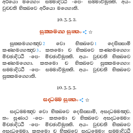
අරියො
මග‍්ගො
:
සම‍්මාදිට‍්ඨි
-
පෙ
-
සම‍්මාවිමුත‍්ති
.
අයං
වුච‍්චති
භික‍්ඛවෙ
අරියො
මග‍්ගොති
.
10. 3. 5. 2.
සුක‍්කමග‍්ග
සුත‍්තං
සුක‍්කමග‍්ගඤ‍්ච
වො
භික‍්ඛවෙ
දෙසිස‍්සාමි
2
1
කණ‍්හමග‍්ගඤ‍්ච
.
කතමො
ච
භික‍්ඛවෙ
කණ‍්හමග‍්ගො
:
3
මිච‍්ඡාදිට‍්ඨි
-
පෙ
-
මිච‍්ඡාවිමුත‍්ති
.
අයං
වුච‍්චති
භික‍්ඛවෙ
කණ‍්හමග‍්ගො
.
කතමො
ච
භික‍්ඛවෙ
සුක‍්කමග‍්ගො
:
සම‍්මාදිට‍්ඨි
-
පෙ
-
සම‍්මාවිමුත‍්ති
.
අයං
වුච‍්චති
භික‍්ඛවෙ
සුක‍්කමග‍්ගොති
.
10. 3. 5. 3.
සද‍්ධම‍්ම
සුත‍්තං
සද‍්ධම‍්මඤ‍්ච
වො
භික‍්ඛවෙ
දෙසිස‍්සාමි
,
අසද‍්ධම‍්මඤ‍්ච
.
තං
සුණාථ
-
පෙ
-
කතමො
ච
භික‍්ඛවෙ
අසද‍්ධම‍්මො
:
මිච‍්ඡාදිට‍්ඨි
-
පෙ
-
මිච‍්ඡාවිමුත‍්ති
.
අයං
වුච‍්චති
භික‍්ඛවෙ
අසද‍්ධම‍්මො
.
කතමො
ච
භික‍්ඛවෙ
සද‍්ධම‍්මො
:
සම‍්මාදිට‍්ඨි