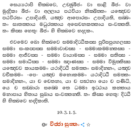
සෙය්‍යථාපි
භික‍්ඛවෙ
,
උච‍්ඡුබීජං
වා
සාළි
බීජං
වා
මුද‍්දිකා
බීජං
වා
අල‍්ලාය
පඨවියා
නික‍්ඛිත‍්තං
යඤ‍්චෙව
පඨවිරසං
උපාදියති
,
යඤ‍්ච
ආපොරසං
උපාදියති
,
සබ‍්බං
තං
සාතත‍්තාය
මධුරත‍්තාය
අසෙචනකත‍්තාය
සංවත‍්තති
.
තං
කිස‍්ස
හෙතු
:
බීජං
හි
භික‍්ඛවෙ
භද‍්දකං
.
එවමෙව
ඛො
භික‍්ඛවෙ
සම‍්මාදිට‍්ඨිකස‍්ස
පුරිසපුග‍්ගලස‍්ස
සම‍්මා
සංකප‍්පස‍්ස
සම‍්මාවාචස‍්ස
-
සම‍්මාකම‍්මන‍්තස‍්ස
-
සම‍්මා
ආජීවස‍්ස
-
සම‍්මා
වායාමස‍්ස
-
සම‍්මා
සතිස‍්ස
-
සම‍්මා
සමාධිස‍්ස
-
සම‍්මා
ඤාණස‍්ස
-
සම‍්මා
විමුත‍්තිස‍්ස
යඤ‍්චෙව
කායකම‍්මං
යථාදිට‍්ඨි
සමත‍්තං
සමාදින‍්නං
,
යඤ‍්ච
වචීකම‍්මං
-
පෙ
-
යඤ‍්ච
මනොකම‍්මං
යථාදිට‍්ඨි
සමත‍්තං
සමාදින‍්නං
,
යා
ච
චෙතනා
,
යා
ච
පත්‍ථනා
යො
ච
පණිධි
,
යෙ
ච
සඞ‍්ඛාරා
සබ‍්බෙ
තෙ
ධම‍්මා
ඉට‍්ඨාය
කන‍්තාය
මනාපාය
හිතාය
සුඛාය
සංවත‍්තන‍්ති
.
තං
කිස‍්ස
හෙතු
:
දිට‍්ඨි
හි
භික‍්ඛවෙ
භද‍්දිකාති
.
10. 3. 1. 5.
විජ‍්ජා
සුත‍්තං