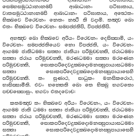
පිත‍්තසමුට‍්ඨානානම‍්පි
ආබාධානං
පටිඝාතාය
,
සෙම‍්හසමුට‍්ඨානානම‍්පි
ආබාධානං
පටිඝාතාය
,
වාතසමුට‍්ඨානානම‍්පි
ආබාධානං
පටිඝාතාය
,
අත්‍ථෙතං
භික‍්ඛවෙ
විරෙචනං
නෙතං
නත්‍ථි
ති
වදාමි
.
තඤ‍්ච
ඛො
එතං
භික‍්ඛවෙ
විරෙචනං
සම‍්පජ‍්ජතිපි
,
විපජ‍්ජතිපි
.
අහඤ‍්ච
ඛො
භික‍්ඛවෙ
අරියං
විරෙචනං
දෙසිස‍්සාමි
,
යං
විරෙචනං
සම‍්පජ‍්ජතියෙව
නො
විපජ‍්ජති
,
යං
විරෙචනං
ආගම‍්ම
ජාතිධම‍්මා
සත‍්තා
ජාතියා
පරිමුච‍්චන‍්ති
,
ජරාධම‍්මා
සත‍්තා
ජරාය
පරිමුච‍්චන‍්ති
,
මරණධම‍්මා
සත‍්තා
මරණෙන
පරිමුච‍්චන‍්ති
,
සොකපරිදෙවදුක‍්ඛදොමනස‍්සුපායාසධම‍්මා
සත‍්තා
සොකපරිදෙවදුක‍්ඛදොමනස‍්සුපායාසෙහි
පරිමුච‍්චන‍්ති
.
තං
සුණාථ
,
සාධුකං
මනසිකරොථ
,
භාසිස‍්සාමීති
.
එවං
භන‍්තෙති
ඛො
තෙ
භික‍්ඛු
භගවතො
පච‍්චස‍්සොසුං
.
භගවා
එතදවොච
:
කතමඤ‍්ච
තං
භික‍්ඛවෙ
අරියං
විරෙචනං
,
යං
විරෙචනං
ආගම‍්ම
ජාති
ධම‍්මා
සත‍්තා
ජාතියා
පරිමුච‍්චන‍්ති
,
ජරාධම‍්මා
සත‍්තා
ජරාය
පරිමුච‍්චන‍්ති
,
මරණධම‍්මා
සත‍්තා
මරණෙන
පරිමුච‍්චන‍්ති
,
සොකපරිදෙවදුක‍්ඛදොමනස‍්සුපායාසධම‍්මා
සත‍්තා
සොකපරිදෙවදුක‍්ඛදොමනස‍්සුපායාසෙහි