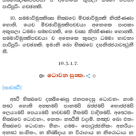
සම‍්මාඤාණපච‍්චයා
ච
අනෙකෙ
කුසලා
ධම‍්මා
භවනා
පාරිපූරිං
ගච‍්ඡන‍්ති
.
10.
සම‍්මාවිමුත‍්තිස‍්ස
භික‍්ඛවෙ
මිච‍්ඡාවිමුත‍්ති
නිජ‍්ජිණ‍්ණා
හොති
.
යෙච
මිච‍්ඡාවිමුත‍්තිපච‍්චයා
අනෙකෙ
පාපකා
අකුසලා
ධම‍්මා
සම‍්භවන‍්ති
,
තෙ
චස‍්ස
නිජ‍්ජිණ‍්ණා
හොන‍්ති
.
සම‍්මාවිමුත‍්තිපච‍්චයා
ච
අනෙකෙ
කුසලා
ධම‍්මා
භාවනා
පාරිපූරිං
ගච‍්ඡන‍්ති
.
ඉමානි
ඛො
භික‍්ඛවෙ
දසනිජ‍්ජරාවත්‍ථුනී
ති
.
10. 3. 1. 7.
ධොවන
සුත‍්තං
[
සාවත්‍ථි
]
අත්‍ථි
භික‍්ඛවෙ
දක‍්ඛිණෙසු
ජනපදෙසු
ධොවනං
නාම
තත්‍ථ
හොති
අන‍්නම‍්පි
පානම‍්පි
ඛජ‍්ජම‍්පි
භොජ‍්ජම‍්පි
ලෙය්‍යම‍්පි
පෙය්‍යම‍්පි
නච‍්චම‍්පි
ගීතම‍්පි
වාදිතම‍්පි
.
අත්‍ථෙතං
භික‍්ඛවෙ
ධොවනං
,
නෙතං
නත්‍ථීති
වදාමි
.
තඤ‍්ච
ඛො
එතං
භික‍්ඛවෙ
ධොවනං
හීනං
ගම‍්මං
පොථුජ‍්ජනිකං
අනරියං
අනත්‍ථ
සංහිතං
,
න
නිබ‍්බිදාය
න
විරාගාය
න
නිරොධාය
න