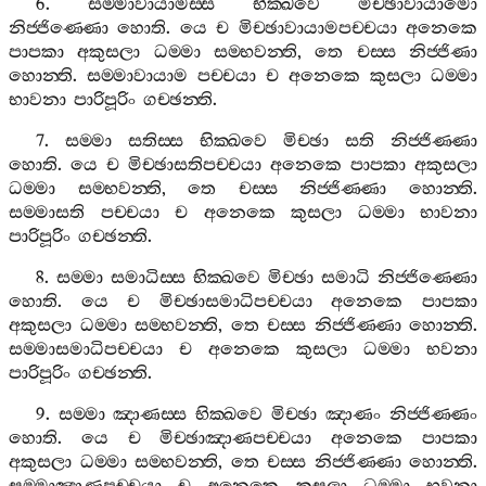
6.
සම‍්මාවායාමස‍්ස
භික‍්ඛවෙ
මිච‍්ඡාවායාමො
නිජ‍්ජිණ‍්ණො
හොති
.
යෙ
ච
මිච‍්ඡාවායාමපච‍්චයා
අනෙකෙ
පාපකා
අකුසලා
ධම‍්මා
සම‍්භවන‍්ති
,
තෙ
චස‍්ස
නිජ‍්ජිණා
හොන‍්ති
.
සම‍්මාවායාම
පච‍්චයා
ච
අනෙකෙ
කුසලා
ධම‍්මා
භාවනා
පාරිපූරිං
ගච‍්ඡන‍්ති
.
7.
සම‍්මා
සතිස‍්ස
භික‍්ඛවෙ
මිච‍්ඡා
සති
නිජ‍්ජිණ‍්ණා
හොති
.
යෙ
ච
මිච‍්ඡාසතිපච‍්චයා
අනෙකෙ
පාපකා
අකුසලා
ධම‍්මා
සම‍්භවන‍්ති
,
තෙ
චස‍්ස
නිජ‍්ජිණ‍්ණා
හොන‍්ති
.
සම‍්මාසති
පච‍්චයා
ච
අනෙකෙ
කුසලා
ධම‍්මා
භාවනා
පාරිපූරිං
ගච‍්ඡන‍්ති
.
8.
සම‍්මා
සමාධිස‍්ස
භික‍්ඛවෙ
මිච‍්ඡා
සමාධි
නිජ‍්ජිණ‍්ණො
හොති
.
යෙ
ච
මිච‍්ඡාසමාධිපච‍්චයා
අනෙකෙ
පාපකා
අකුසලා
ධම‍්මා
සම‍්භවන‍්ති
,
තෙ
චස‍්ස
නිජ‍්ජිණ‍්ණා
හොන‍්ති
.
සම‍්මාසමාධිපච‍්චයා
ච
අනෙකෙ
කුසලා
ධම‍්මා
භවනා
පාරිපූරිං
ගච‍්ඡන‍්ති
.
9.
සම‍්මා
ඤාණස‍්ස
භික‍්ඛවෙ
මිච‍්ඡා
ඤාණං
නිජ‍්ජිණ‍්ණං
හොති
.
යෙ
ච
මිච‍්ඡාඤාණපච‍්චයා
අනෙකෙ
පාපකා
අකුසලා
ධම‍්මා
සම‍්භවන‍්ති
,
තෙ
චස‍්ස
නිජ‍්ජිණ‍්ණා
හොන‍්ති
.