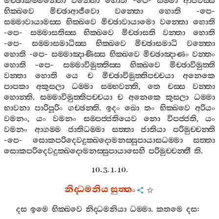
මිච‍්ඡාකම‍්මන‍්තො
වන‍්තො
හොති
-
පෙ
-
සම‍්මා
ආජීවස‍්ස
භික‍්ඛවෙ
මිච‍්ඡාආජීවො
වන‍්තො
හොති
-
පෙ
-
සම‍්මාවායාමස‍්ස
භික‍්ඛවෙ
මිච‍්ඡාවායාමො
වන‍්තො
හොති
-
පෙ
-
සම‍්මාසතිස‍්ස
භික‍්ඛවෙ
මිච‍්ඡාසති
වන‍්තා
හොති
-
පෙ
-
සම‍්මාසමාධිස‍්ස
භික‍්ඛවෙ
මිච‍්ඡාසමාධි
වන‍්තො
හොති
-
පෙ
-
සම‍්මාඤාණිස‍්ස
භික‍්ඛවෙ
මිච‍්ඡාඤාණං
වන‍්තං
හොති
-
පෙ
-
සම‍්මාවිමුත‍්තිස‍්ස
භික‍්ඛවෙ
මිච‍්ඡාවිමුත‍්ති
වන‍්තා
හොති
යෙ
ච
මිච‍්ඡාවිමුත‍්තිපච‍්චයා
අනෙකෙ
පාපකා
අකුසලා
ධම‍්මා
සම‍්භවන‍්ති
,
තෙ
චස‍්ස
වන‍්තා
හොන‍්ති
.
සම‍්මාවිමුත‍්තිපච‍්චයා
ච
අනෙකෙ
කුසලා
ධම‍්මා
භාවනා
පාරිපූරිං
ගච‍්ඡන‍්ති
.
ඉදං
ඛො
තං
භික‍්ඛවෙ
අරියං
වමනං
,
යං
වමනං
සම‍්පජ‍්ජතියෙව
නො
විපජ‍්ජති
,
යං
වමනං
ආගම‍්ම
ජාතිධම‍්මා
සත‍්තා
ජාතියා
පරිමුච‍්චන‍්ති
-
පෙ
-
සොකපරිදෙවදුක‍්ඛදොමනස‍්සුපායාසධම‍්මා
සත‍්තා
සොකපරිදෙවදුක‍්ඛදොමනස‍්සුපායාසෙහි
පරිමුච‍්චන‍්තී
ති
.
10. 3. 1. 10.
නිද‍්ධමනිය
සුත‍්තං
දස
ඉමෙ
භික‍්ඛවෙ
නිද‍්ධමනියා
ධම‍්මා
.
කතමෙ
දස
: