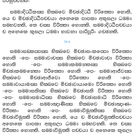
පරිමුච‍්චන‍්ති
:
සම‍්මාදිට‍්ඨිකස‍්ස
භික‍්ඛවෙ
මිච‍්ඡාදිට‍්ඨි
විරිත‍්තො
හොති
,
යෙ
ච
මිච‍්ඡාදිට‍්ඨිපච‍්චයා
අනෙකෙ
පාපකා
අකුසලා
ධම‍්මා
සම‍්භවන‍්ති
,
තෙ
චස‍්ස
විරිත‍්තා
හොන‍්ති
.
සම‍්මාදිට‍්ඨිපච‍්චයා
ච
අනෙකෙ
කුසලා
ධම‍්මා
භාවනා
පාරිපූරිං
ගච‍්ඡන‍්ති
.
394
සම‍්මාසඞ‍්කප‍්පස‍්ස
භික‍්ඛවෙ
මිච‍්ඡාසංකප‍්පො
විරිත‍්තො
හොති
-
පෙ
-
සම‍්මාවාචස‍්ස
භික‍්ඛවෙ
මිච‍්ඡාවාචා
විරිත‍්තා
හොති
-
පෙ
-
සම‍්මාකම‍්මන‍්තස‍්ස
භික‍්ඛවෙ
මිච‍්ඡාකම‍්මන‍්තො
විරිත‍්තො
හොති
-
පෙ
-
සම‍්මාආජීවස‍්ස
භික‍්ඛවෙ
මිච‍්ඡාආජීවො
විරිත‍්තො
හොති
-
පෙ
-
සම‍්මාවායාමස‍්ස
භික‍්ඛවෙ
මිච‍්ඡාවායාමො
විරිත‍්තො
හොති
-
පෙ
-
සම‍්මාසතිස‍්ස
භික‍්ඛවෙ
මිච‍්ඡාසති
විරිත‍්තා
හොති
-
පෙ
-
සම‍්මාසමාධිස‍්ස
භික‍්ඛවෙ
මිච‍්ඡාසමාධි
විරිත‍්තො
හොති
-
පෙ
-
සම‍්මාඤාණිස‍්ස
භික‍්ඛවෙ
මිච‍්ඡාඤාණං
විරිත‍්තං
හොති
-
පෙ
-
සම‍්මාවිමුත‍්තිස‍්ස
භික‍්ඛවෙ
මිච‍්ඡාවිමුත‍්ති
විරිත‍්තා
හොති
,
යෙ
ච
මිච‍්ඡාවිමුත‍්තිපච‍්චයා
අනෙකෙ
පාපකා
අකුසලා
ධම‍්මා
සම‍්භවන‍්ති
.
තෙ
චස‍්ස
විරිත‍්තා
හොන‍්ති
.
සම‍්මාවිමුත‍්ති
පච‍්චයා
ච
අනෙකෙ
කුසලා