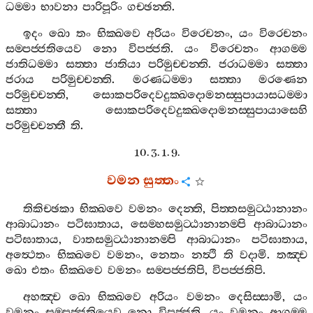
ධම‍්මා
භාවනා
පාරිපූරිං
ගච‍්ඡන‍්ති
.
ඉදං
ඛො
තං
භික‍්ඛවෙ
අරියං
විරෙචනං
,
යං
විරෙචනං
සම‍්පජ‍්ජතියෙව
නො
විපජ‍්ජති
.
යං
විරෙචනං
ආගම‍්ම
ජාතිධම‍්මා
සත‍්තා
ජාතියා
පරිමුච‍්චන‍්ති
.
ජරාධම‍්මා
සත‍්තා
ජරාය
පරිමුච‍්චන‍්ති
.
මරණධම‍්මා
සත‍්තා
මරණෙන
පරිමුච‍්චන‍්ති
,
සොකපරිදෙවදුක‍්ඛදොමනස‍්සුපායාසධම‍්මා
සත‍්තා
සොකපරිදෙවදුක‍්ඛදොමනස‍්සුපායාසෙහි
පරිමුච‍්චන‍්තී
ති
.
10. 3. 1. 9.
වමන
සුත‍්තං
තිකිච‍්ඡකා
භික‍්ඛවෙ
වමනං
දෙන‍්ති
,
පිත‍්තසමුට‍්ඨානානං
ආබාධානං
පටිඝාතාය
,
සෙම‍්හසමුට‍්ඨානානම‍්පි
ආබාධානං
පටිඝාතාය
,
වාතසමුට‍්ඨානානම‍්පි
ආබාධානං
පටිඝාතාය
,
අත්‍ථෙතං
භික‍්ඛවෙ
වමනං
,
නෙතං
නත්‍ථි
ති
වදාමි
.
තඤ‍්ච
ඛො
එතං
භික‍්ඛවෙ
වමනං
සම‍්පජ‍්ජතිපි
,
විපජ‍්ජතිපි
.
අහඤ‍්ච
ඛො
භික‍්ඛවෙ
අරියං
වමනං
දෙසිස‍්සාමි
,
යං
වමනං
සම‍්පජ‍්ජතියෙව
නො
විපජ‍්ජති
,
යං
වමනං
ආගම‍්ම