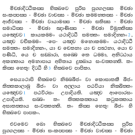
මිච‍්ඡාදිට‍්ඨිකස‍්ස
භික‍්ඛවෙ
පුරිස
පුග‍්ගලස‍්ස
මිච‍්ඡා
සංකප‍්පස‍්ස
-
මිච‍්ඡා
වාචස‍්ස
-
මිච‍්ඡා
කම‍්මන‍්තස‍්ස
-
මිච‍්ඡා
ආජීවස‍්ස
-
මිච‍්ඡා
වායාමස‍්ස
-
මිච‍්ඡා
සතිස‍්ස
-
මිච‍්ඡා
සමාධිස‍්ස
-
මිච‍්ඡා
ඤාණිස‍්ස
-
මිච‍්ඡා
විමුත‍්තිස‍්ස
යඤ‍්චෙව
කායකම‍්මං
යථාදිට‍්ඨි
සමත‍්තං
සමාදින‍්නං
,
1
2
යඤ‍්ච
වචීකම‍්මං
-
පෙ
-
යඤ‍්ච
මනොකම‍්මං
යථාදිට‍්ඨි
සමත‍්තං
සමාදින‍්නං
,
යා
ච
චෙතනා
යා
ච
පත්‍ථනා
,
යො
ච
පණිධි
,
යෙ
ච
සඞ‍්ඛාරා
,
සබ‍්බෙ
තෙ
ධම‍්මා
,
අනිට‍්ඨාය
අකන‍්තාය
අමනාපාය
අහිතාය
දුක‍්ඛාය
සංවත‍්තන‍්ති
.
තං
කිස‍්ස
හෙතු
:
දිට‍්ඨි
හි
භික‍්ඛවෙ
පාපිකා
.
3
සෙය්‍යථාපි
භික‍්ඛවෙ
නිම‍්බබීජං
වා
කොසාතකී
බීජං
තිත‍්තකාලාබු
බීජං
වා
අල‍්ලාය
පඨවියා
නික‍්ඛිත‍්තං
යඤ‍්චෙව
පඨවිරසං
උපාදියති
.
යඤ‍්ච
ආපොරසං
1
උපාදියති
.
සබ‍්බං
තං
තිත‍්තකත‍්තාය
කටුකත‍්තාය
අසාතත‍්තාය
සංවත‍්තන‍්ති
.
තං
කිස‍්ස
හෙතු
:
බීජං
හි
භික‍්ඛවෙ
පාපකං
.
එවමෙව
ඛො
භික‍්ඛවෙ
මිච‍්ඡාදිට‍්ඨිකස‍්ස
පුරිස
පුග‍්ගලස‍්ස
-
මිච‍්ඡා
සංකප‍්පස‍්ස
-
මිච‍්ඡා
වාචස‍්ස
-
මිච‍්ඡා