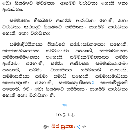
ඛො
භික‍්ඛවෙ
මිච‍්ඡත‍්තං
ආගම‍්ම
විරාධනා
හොති
නො
ආරාධනා
.
සම‍්මත‍්තං
භික‍්ඛවෙ
ආගම‍්ම
ආරාධනා
හොති
,
නො
විරාධනා
කථඤ‍්ච
භික‍්ඛවෙ
සම‍්මත‍්තං
ආගම‍්ම
ආරාධනා
හොති
,
නො
විරාධනා
:
සම‍්මාදිට‍්ඨිකස‍්ස
භික‍්ඛවෙ
සම‍්මාසඞ‍්කප‍්පො
පහොති
,
සම‍්මාසඞ‍්කප‍්පස‍්ස
සම‍්මාවාචා
පහොති
,
සම‍්මාවාචස‍්ස
සම‍්මාකම‍්මන‍්තො
පහොති
,
සම‍්මාකම‍්මන‍්තස‍්ස
සම‍්මා
ආජීවො
පහොති
,
සම‍්මා
ආජීවස‍්ස
සම‍්මාවායාමො
පහොති
,
සම‍්මා
වායාමස‍්ස
සම‍්මාසති
පහොති
,
සම‍්මාසතිස‍්ස
සම‍්මා
සමාධි
පහොති
,
සම‍්මාසමාධිස‍්ස
සම‍්මාඤාණං
පහොති
,
සම‍්මාඤාණිස‍්ස
සම‍්මාවිමුත‍්ති
2
පහොති
.
එවං
ඛො
භික‍්ඛවෙ
සම‍්මත‍්තං
ආගම‍්ම
ආරාධනා
හොති
නො
විරාධනා
ති
.
382
10. 3. 1. 4.
බීජ
සුත‍්තං