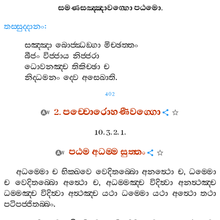
සමණසඤ‍්ඤාවග‍්ගො
පඨමො
.
තස‍්සුද‍්දානං
:
සඤ‍්ඤා
බොජ‍්ඣඞ‍්ගා
මිච‍්ඡත‍්තං
බීජං
විජ‍්ජාය
නිජ‍්ජරා
ධොවනඤ‍්ච
තිකිච‍්ඡා
ච
නිද‍්ධමනං
ද‍්වෙ
අසෙඛාති
.
402
2.
පච‍්චොරොහණීවග‍්ගො
10. 3. 2. 1.
පඨම
අධම‍්ම
සුත‍්තං
අධම‍්මො
ච
භික‍්ඛවෙ
වෙදිතබ‍්බො
අනත්‍ථො
ච
,
ධම‍්මො
ච
වෙදිතබ‍්බො
අත්‍ථො
ච
,
අධම‍්මඤ‍්ච
විදිත්‍වා
අනත්‍ථඤ‍්ච
ධම‍්මඤ‍්ච
විදිත්‍වා
අත්‍ථඤ‍්ච
යථා
ධම‍්මො
යථා
අත්‍ථො
තථා
පටිපජ‍්ජිතබ‍්බං
.