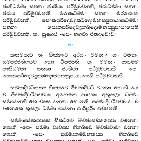
ජාතිධම‍්මා
සත‍්තා
ජාතියා
පරිමුච‍්චන‍්ති
,
ජරාධම‍්මා
සත‍්තා
ජරාය
පරිමුච‍්චන‍්ති
,
මරණධම‍්මා
සත‍්තා
මරණෙන
පරිමුච‍්චන‍්ති
,
සොකපරිදෙවදුක‍්ඛදොමනස‍්සුපායාසධම‍්මා
සත‍්තා
සොකපරිදෙවදුක‍්ඛදොමනස‍්සුපායාසෙහි
පරිමුච‍්චන‍්ති
.
තං
සුණාථ
-
පෙ
-
භගවා
එතදවොච
:
396
කතමඤ‍්ච
තං
භික‍්ඛවෙ
අරියං
වමනං
:
යං
වමනං
සම‍්පජ‍්ජතියෙව
නො
විපජ‍්ජති
,
යං
වමනං
ආගම‍්ම
ජාතිධම‍්මා
සත‍්තා
ජාතියා
පරිමුච‍්චන‍්ති
-
පෙ
-
සොකපරිදෙවදුක‍්ඛදොමනස‍්සුපායාසෙහි
පරිමුච‍්චන‍්ති
.
සම‍්මාදිට‍්ඨිකස‍්ස
භික‍්ඛවෙ
මිච‍්ඡාදිට‍්ඨි
වන‍්තා
හොති
යෙ
ච
මිච‍්ඡාදිට‍්ඨිපච‍්චයා
අනෙකෙ
පාපකා
අකුසලා
ධම‍්මා
සම‍්භවන‍්ති
තෙ
චස‍්ස
වන‍්තා
හොන‍්ති
.
සම‍්මාදිට‍්ඨිපච‍්චයා
ච
අනෙකෙ
කුසලා
ධම‍්මා
භාවනා
පාරිපූරිං
ගච‍්ඡන‍්ති
.
සම‍්මාසඞ‍්කප‍්පස‍්ස
භික‍්ඛවෙ
මිච‍්ඡාසඞ‍්කප‍්පො
වන‍්තො
හොති
-
පෙ
-
සම‍්මා
වාචස‍්ස
භික‍්ඛවෙ
මිච‍්ඡාවාචා
වන‍්තා
හොති
-
පෙ
-
සම‍්මාකම‍්මන‍්තස‍්ස
භික‍්ඛවෙ