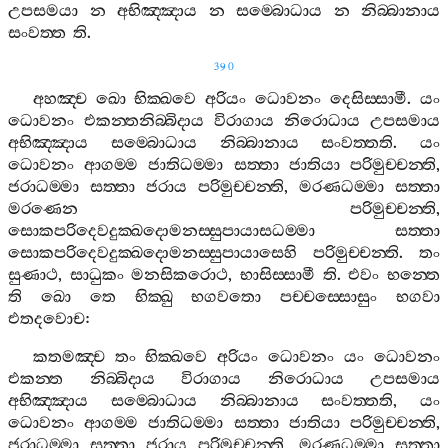
උපසමයා
න
අභිඤ‍්ඤාය
න
සම‍්බොධාය
න
නිබ‍්බානාය
සංවත‍්ත
ති
.
390
අහඤ‍්ච
ඛො
භික‍්ඛවෙ
අරියං
ධොවනං
දෙසිස‍්සාමී
.
යං
ධොවනං
එකන‍්තනිබ‍්බිදාය
විරාගාය
නිරොධාය
උපසමාය
අභිඤ‍්ඤාය
සම‍්බොධාය
නිබ‍්බානාය
සංවත‍්තති
.
යං
ධොවනං
ආගම‍්ම
ජාතිධම‍්මා
සත‍්තා
ජාතියා
පරිමුච‍්චන‍්ති
,
ජරාධම‍්මා
සත‍්තා
ජරාය
පරිමුච‍්චන‍්ති
,
මරණධම‍්මා
සත‍්තා
මරණෙන
පරිමුච‍්චන‍්ති
,
සොකපරිදෙවදුක‍්ඛදොමනස‍්සුපායාසධම‍්මා
සත‍්තා
සොකපරිදෙවදුක‍්ඛදොමනස‍්සුපායාසෙහි
පරිමුච‍්චන‍්ති
.
තං
සුණාථ
,
සාධුකං
මනසිකරොථ
,
භාසිස‍්සාමී
ති
.
එවං
භන‍්තෙ
ති
ඛො
තෙ
භික‍්ඛු
භගවතො
පච‍්චස‍්සොසුං
භගවා
එතදවොච
:
කතමඤ‍්ච
තං
භික‍්ඛවෙ
අරියං
ධොවනං
යං
ධොවනං
එකන‍්ත
නිබ‍්බිදාය
විරාගාය
නිරොධාය
උපසමාය
අභිඤ‍්ඤාය
සම‍්බොධාය
නිබ‍්බානාය
සංවත‍්තති
,
යං
ධොවනං
ආගම‍්ම
ජාතිධම‍්මා
සත‍්තා
ජාතියා
පරිමුච‍්චන‍්ති
,
ජරාධම‍්මා
සත‍්තා
ජරාය
පරිමුච‍්චන‍්ති
,
මරණධම‍්මා
සත‍්තා