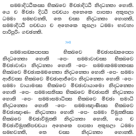
සම‍්මාදිට‍්ඨිකස‍්ස
භික‍්ඛවෙ
මිච‍්ඡාදිට‍්ඨි
නිද‍්ධන‍්තා
හොති
.
යෙ
ච
මිච‍්ඡා
දිට‍්ඨි
පච‍්චයා
අනෙකෙ
පාපකා
අකුසලා
ධම‍්මා
සම‍්භවන‍්ති
,
තෙ
චස‍්ස
නිද‍්ධන‍්තා
හොන‍්ති
,
සම‍්මාදිට‍්ඨි
පච‍්චයා
ච
අනෙකෙ
කුසලා
ධම‍්මා
භාවනා
පාරිපූරිං
ගච‍්ඡන‍්ති
.
398
සම‍්මාසඞ‍්කප‍්පස‍්ස
භික‍්ඛවෙ
මිච‍්ඡාසඞ‍්කප‍්පො
නිද‍්ධන‍්තො
හොති
-
පෙ
-
සම‍්මාවාචස‍්ස
භික‍්ඛවෙ
මිච‍්ඡාවාචා
නිද‍්ධන‍්තා
හොති
-
පෙ
-
සම‍්මාකම‍්මන‍්තස‍්ස
භික‍්ඛවෙ
මිච‍්ඡාකම‍්මන‍්තො
නිද‍්ධන‍්තො
හොති
-
පෙ
-
සම‍්මා
ආජීවස‍්ස
භික‍්ඛවෙ
මිච‍්ඡාආජීවො
නිද‍්ධන‍්තො
හොති
-
පෙ
-
සම‍්මා
වායාමස‍්ස
භික‍්ඛවෙ
මිච‍්ඡාවායාමො
නිද‍්ධන‍්තො
හොති
-
පෙ
-
සම‍්මාසතිස‍්ස
භික‍්ඛවෙ
මිච‍්ඡාසති
නිද‍්ධන‍්තා
හොති
-
පෙ
-
සම‍්මාසමාධිස‍්ස
භික‍්ඛවෙ
මිච‍්ඡා
සමාධි
නිද‍්ධන‍්තො
හොති
-
පෙ
-
සම‍්මාඤාණිස‍්ස
භික‍්ඛවෙ
මිච‍්ඡාඤාණං
නිද‍්ධන‍්තා
හොති
-
පෙ
-
සම‍්මා
විමුත‍්තිස‍්ස
භික‍්ඛවෙ
මිච‍්ඡාවිමුත‍්ති
නිද‍්ධන‍්තා
හොති
,
යෙ
ච
මිච‍්ඡාවිමුත‍්තිපච‍්චයා
අනෙකෙ
පාපකා
අකුසලා
ධම‍්මා
සම‍්භවන‍්ති
,
තෙ
චස‍්ස
නිද‍්ධන‍්තා
හොන‍්ති
.