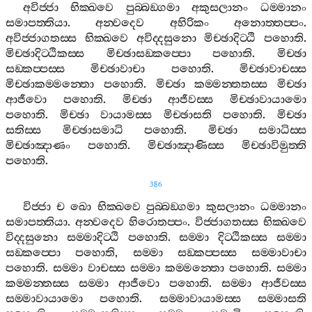
අවිජ‍්ජා
භික‍්ඛවෙ
පුබ‍්බඞ‍්ගමා
අකුසලානං
ධම‍්මානං
සමාපත‍්තියා
.
අන‍්වදෙව
අහිරිකං
අනොත‍්තප‍්පං
.
අවිජ‍්ජාගතස‍්ස
භික‍්ඛවෙ
අවිද‍්දසුනො
මිච‍්ඡාදිට‍්ඨි
පහොති
.
මිච‍්ඡාදිට‍්ඨිකස‍්ස
මිච‍්ඡාසඞ‍්කප‍්පො
පහොති
.
මිච‍්ඡා
සඞ‍්කප‍්පස‍්ස
මිච‍්ඡාවාචා
පහොති
.
මිච‍්ඡාවාචස‍්ස
මිච‍්ඡාකම‍්මන‍්තො
පහොති
.
මිච‍්ඡා
කම‍්මන‍්තතස‍්ස
මිච‍්ඡා
ආජීවො
පහොති
.
මිච‍්ඡා
ආජීවස‍්ස
මිච‍්ඡාවායාමො
පහොති
.
මිච‍්ඡා
වායාමස‍්ස
මිච‍්ඡාසති
පහොති
.
මිච‍්ඡා
සතිස‍්ස
මිච‍්ඡාසමාධි
පහොති
.
මිච‍්ඡා
සමාධිස‍්ස
මිච‍්ඡාඤාණං
පහොති
.
මිච‍්ඡාඤාණිස‍්ස
මිච‍්ඡාවිමුත‍්ති
පහොති
.
386
විජ‍්ජා
ච
ඛො
භික‍්ඛවෙ
පුබ‍්බඞ‍්ගමා
කුසලානං
ධම‍්මානං
සමාපත‍්තියා
.
අන‍්වදෙව
හිරොතප‍්පං
.
විජ‍්ජාගතස‍්ස
භික‍්ඛවෙ
විද‍්දසුනො
සම‍්මාදිට‍්ඨි
පහොති
.
සම‍්මා
දිට‍්ඨිකස‍්ස
සම‍්මා
සඞ‍්කප‍්පො
පහොති
,
සම‍්මා
සඞ‍්කප‍්පස‍්ස
සම‍්මාවාචා
පහොති
.
සම‍්මා
වාචස‍්ස
සම‍්මා
කම‍්මන‍්තො
පහොති
.
සම‍්මා
කම‍්මන‍්තස‍්ස
සම‍්මා
ආජීවො
පහොති
.
සම‍්මා
ආජීවස‍්ස
සම‍්මාවායාමො
පහොති
.
සම‍්මාවායාමස‍්ස
සම‍්මාසති