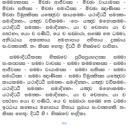
කම‍්මන‍්තස‍්ස
-
මිච‍්ඡා
ආජීවස‍්ස
-
මිච‍්ඡා
වායාමස‍්ස
-
මිච‍්ඡා
සතිස‍්ස
-
මිච‍්ඡා
සමාධිස‍්ස
-
මිච‍්ඡා
ඤාණිස‍්ස
-
මිච‍්ඡා
විමුත‍්තිස‍්ස
යඤ‍්චෙව
කායකම‍්මං
යථාදිට‍්ඨි
සමත‍්තං
සමාදින‍්නං
,
යඤ‍්ච
වචීකම‍්මං
-
පෙ
-
යඤ‍්ච
මනොකම‍්මං
යථාදිට‍්ඨි
සමත‍්තං
සමාදින‍්නං
,
යා
ච
චෙතනා
යා
ච
පත්‍ථනා
,
යො
ච
පණිධි
,
යෙ
ච
සඞ‍්ඛාරා
,
සබ‍්බෙ
තෙ
ධම‍්මා
,
අනිට‍්ඨාය
අකන‍්තාය
අමනාපාය
අහිතාය
දුක‍්ඛාය
සංවත‍්තන‍්ති
.
තං
කිස‍්ස
හෙතු
:
දිට‍්ඨි
හි
භික‍්ඛවෙ
පාපිකා
.
සම‍්මාදිට‍්ඨිකස‍්ස
භික‍්ඛවෙ
පුරිසපුග‍්ගලස‍්ස
සම‍්මා
සංකප‍්පස‍්ස
-
සම‍්මා
වාචස‍්ස
-
සම‍්මා
කම‍්මන‍්තස‍්ස
-
සම‍්මා
ආජීවස‍්ස
-
සම‍්මා
වායාමස‍්ස
-
සම‍්මා
සතිස‍්ස
-
සම‍්මා
සමාධිස‍්ස
-
සම‍්මා
ඤාණිස‍්ස
-
සම‍්මා
විමුත‍්තිස‍්ස
යඤ‍්චෙව
කායකම‍්මං
යථාදිට‍්ඨි
සමත‍්තං
සමාදින‍්නං
,
යඤ‍්ච
වචීකම‍්මං
යථාදිට‍්ඨි
සමත‍්තං
සමාදින‍්නං
යඤ‍්ච
මනොකම‍්මං
යථාදිට‍්ඨි
සමත‍්තං
සමාදින‍්නං
,
යා
ච
චෙතනා
,
යා
ච
පත්‍ථනා
යො
ච
පණිධි
,
යෙ
ච
සඞ‍්ඛාරා
සබ‍්බෙ
තෙ
ධම‍්මා
ඉට‍්ඨාය
කන‍්තාය
මනාපාය
හිතාය
සුඛාය
සංවත‍්තන‍්ති
.
තං
කිස‍්ස
හෙතු
:
දිට‍්ඨි
හි
භික‍්ඛවෙ
භද‍්දිකා
.
4
384