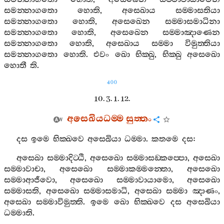
සමන‍්නාගතො
හොති
,
අසෙඛාය
සම‍්මාසතියා
සමන‍්නාගතො
හොති
,
අසෙඛෙන
සම‍්මාසමාධිනා
සමන‍්නාගතො
හොති
,
අසෙඛෙන
සම‍්මාඤාණෙන
සමන‍්නාගතො
හොති
,
අසෙඛාය
සම‍්මා
විමුත‍්තියා
සමන‍්නාගතො
හොති
.
එවං
ඛො
භික‍්ඛු
,
භික‍්ඛු
අසෙඛො
හොතී
ති
.
400
10. 3. 1. 12.
අසෙඛියධම‍්ම
සුත‍්තං
දස
ඉමෙ
භික‍්ඛවෙ
අසෙඛියා
ධම‍්මා
.
කතමෙ
දස
:
අසෙඛා
සම‍්මාදිට‍්ඨි
,
අසෙඛො
සම‍්මාසඞ‍්කප‍්පො
,
අසෙඛා
සම‍්මාවාචා
,
අසෙඛො
සම‍්මාකම‍්මන‍්තො
,
අසෙඛො
සම‍්මාආජීවො
,
අසෙඛො
සම‍්මාවායාමො
,
අසෙඛො
සම‍්මාසති
,
අසෙඛො
සම‍්මාසමාධි
,
අසෙඛා
සම‍්මා
ඤාණං
,
අසෙඛා
සම‍්මාවිමුත‍්ති
.
ඉමෙ
ඛො
භික‍්ඛවෙ
දස
අසෙඛියා
ධම‍්මාති
.