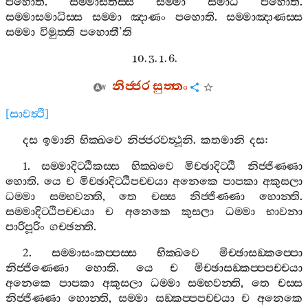
පහොති
.
සම‍්මාසතිස‍්ස
සම‍්මා
සමාධි
පහොති
.
සම‍්මාසමාධිස‍්ස
සම‍්මා
ඤාණං
පහොති
.
සම‍්මාඤාණස‍්ස
සම‍්මා
විමුත‍්ති
පහොතී
’
ති
10. 3. 1. 6.
නිජ‍්ජර
සුත‍්තං
[
සාවත්‍ථි
]
දස
ඉමානි
භික‍්ඛවෙ
නිජ‍්ජරවත්‍ථූනි
.
කතමානි
දස
:
1.
සම‍්මාදිට‍්ඨිකස‍්ස
භික‍්ඛවෙ
මිච‍්ඡාදිට‍්ඨි
නිජ‍්ජිණ‍්ණා
හොති
.
යෙ
ච
මිච‍්ඡාදිට‍්ඨිපච‍්චයා
අනෙකෙ
පාපකා
අකුසලා
ධම‍්මා
සම‍්භවන‍්ති
,
තෙ
චස‍්ස
නිජ‍්ජිණ‍්ණා
හොන‍්ති
.
සම‍්මාදිට‍්ඨිපච‍්චයා
ච
අනෙකෙ
කුසලා
ධම‍්මා
භාවනා
පාරිපූරිං
ගච‍්ඡන‍්ති
.
2.
සම‍්මාසංකප‍්පස‍්ස
භික‍්ඛවෙ
මිච‍්ඡාසඞ‍්කප‍්පො
නිජ‍්ජිණ‍්ණො
හොති
.
යෙ
ච
මිච‍්ඡාසඞ‍්කප‍්පපච‍්චයා
අනෙකෙ
පාපකා
අකුසලා
ධම‍්මා
සම‍්භවන‍්ති
,
තෙ
චස‍්ස
නිජ‍්ජිණ‍්ණා
හොන‍්ති
,
සම‍්මා
සඞ‍්කප‍්පපච‍්චයා
ච
අනෙකෙ