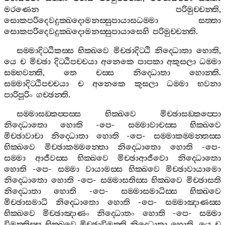
මරණෙන
පරිමුච‍්චන‍්ති
,
සොකපරිදෙවදුක‍්ඛදොමනස‍්සුපායාසධම‍්මා
සත‍්තා
සොකපරිදෙවදුක‍්ඛදොමනස‍්සුපායාසෙහි
පරිමුච‍්චන‍්ති
.
සම‍්මාදිට‍්ඨිකස‍්ස
භික‍්ඛවෙ
මිච‍්ඡාදිට‍්ඨි
නිද‍්ධොතා
හොති
,
යෙ
ච
මිච‍්ඡා
දිට‍්ඨිපච‍්චයා
අනෙකෙ
පාපකා
අකුසලා
ධම‍්මා
සම‍්භවන‍්ති
,
තෙ
චස‍්ස
නිද‍්ධොතා
හොන‍්ති
.
සම‍්මාදිට‍්ඨිපච‍්චයා
ච
අනෙකෙ
කුසලා
ධම‍්මා
භවනා
පාරිපූරිං
ගච‍්ඡන‍්ති
.
සම‍්මාසඞ‍්කප‍්පස‍්ස
භික‍්ඛවෙ
මිච‍්ඡාසඞ‍්කප‍්පො
නිද‍්ධොතො
හොති
-
පෙ
-
සම‍්මාවාචස‍්ස
භික‍්ඛවෙ
මිච‍්ඡාවාචා
නිද‍්ධොතා
හොති
-
පෙ
-
සම‍්මාකම‍්මන‍්තස‍්ස
භික‍්ඛවෙ
මිච‍්ඡාකම‍්මන‍්තො
නිද‍්ධොතො
හොති
-
පෙ
-
සම‍්මා
ආජීවස‍්ස
භික‍්ඛවෙ
මිච‍්ඡාආජීවො
නිද‍්ධොතො
හොති
-
පෙ
-
සම‍්මා
වායාමස‍්ස
භික‍්ඛවෙ
මිච‍්ඡාවායාමො
නිද‍්ධොතො
හොති
-
පෙ
-
සම‍්මාසතිස‍්ස
භික‍්ඛවෙ
මිච‍්ඡාසති
නිද‍්ධොතා
හොති
-
පෙ
-
සම‍්මාසමාධිස‍්ස
භික‍්ඛවෙ
මිච‍්ඡාසමාධි
නිද‍්ධොතො
හොති
-
පෙ
-
සම‍්මාඤාණස‍්ස
භික‍්ඛවෙ
මිච‍්ඡාඤාණං
නිද‍්ධොතං
හොති
-
පෙ
-
සම‍්මා
විමුත‍්තිස‍්ස
භික‍්ඛවෙ
මිච‍්ඡාවිමුත‍්ති
නිද‍්ධොතා
හොති
.
යෙ
ච