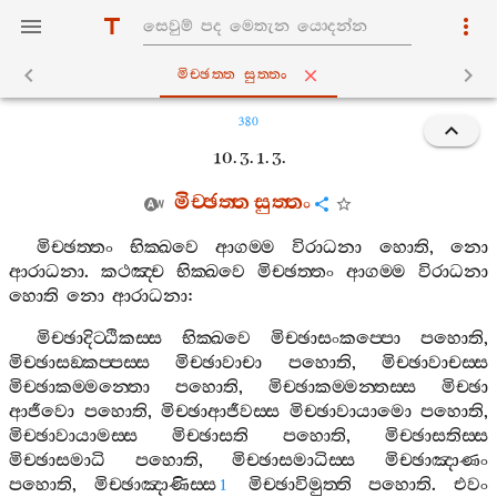
මිච‍්ඡත‍්ත සුත‍්තං
380
10. 3. 1. 3.
මිච‍්ඡත‍්ත
සුත‍්තං
මිච‍්ඡත‍්තං
භික‍්ඛවෙ
ආගම‍්ම
විරාධනා
හොති
,
නො
ආරාධනා
.
කථඤ‍්ච
භික‍්ඛවෙ
මිච‍්ඡත‍්තං
ආගම‍්ම
විරාධනා
හොති
නො
ආරාධනා
:
මිච‍්ඡාදිට‍්ඨිකස‍්ස
භික‍්ඛවෙ
මිච‍්ඡාසංකප‍්පො
පහොති
,
මිච‍්ඡාසඞ‍්කප‍්පස‍්ස
මිච‍්ඡාවාචා
පහොති
,
මිච‍්ඡාවාචස‍්ස
මිච‍්ඡාකම‍්මන‍්තො
පහොති
,
මිච‍්ඡාකම‍්මන‍්තස‍්ස
මිච‍්ඡා
ආජීවො
පහොති
,
මිච‍්ඡාආජීවස‍්ස
මිච‍්ඡාවායාමො
පහොති
,
මිච‍්ඡාවායාමස‍්ස
මිච‍්ඡාසති
පහොති
,
මිච‍්ඡාසතිස‍්ස
මිච‍්ඡාසමාධි
පහොති
,
මිච‍්ඡාසමාධිස‍්ස
මිච‍්ඡාඤාණං
පහොති
,
මිච‍්ඡාඤාණිස‍්ස
මිච‍්ඡාවිමුත‍්ති
පහොති
.
එවං
1