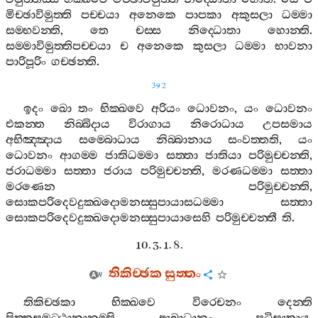
මිච‍්ඡාවිමුත‍්ති
පච‍්චයා
අනෙකෙ
පාපකා
අකුසලා
ධම‍්මා
සම‍්භවන‍්ති
,
තෙ
චස‍්ස
නිද‍්ධොතා
හොන‍්ති
.
සම‍්මාවිමුත‍්තිපච‍්චයා
ච
අනෙකෙ
කුසලා
ධම‍්මා
භාවනා
පාරිපූරිං
ගච‍්ඡන‍්ති
.
392
ඉදං
ඛො
තං
භික‍්ඛවෙ
අරියං
ධොවනං
,
යං
ධොවනං
එකන‍්ත
නිබ‍්බිදාය
විරාගාය
නිරොධාය
උපසමාය
අභිඤ‍්ඤාය
සම‍්බොධාය
නිබ‍්බානාය
සංවත‍්තති
,
යං
ධොවනං
ආගම‍්ම
ජාතිධම‍්මා
සත‍්තා
ජාතියා
පරිමුච‍්චන‍්ති
,
ජරාධම‍්මා
සත‍්තා
ජරාය
පරිමුච‍්චන‍්ති
,
මරණධම‍්මා
සත‍්තා
මරණෙන
පරිමුච‍්චන‍්ති
,
සොකපරිදෙවදුක‍්ඛදොමනස‍්සුපායාසධම‍්මා
සත‍්තා
සොකපරිදෙවදුක‍්ඛදොමනස‍්සුපායාසෙහි
පරිමුච‍්චන‍්තී
ති
.
10. 3. 1. 8.
තිකිච‍්ඡක
සුත‍්තං
තිකිච‍්ඡකා
භික‍්ඛවෙ
විරෙචනං
දෙන‍්ති