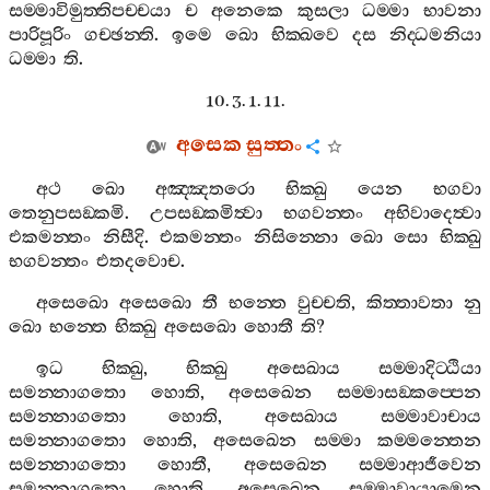
සම‍්මාවිමුත‍්තිපච‍්චයා
ච
අනෙකෙ
කුසලා
ධම‍්මා
භාවනා
පාරිපූරිං
ගච‍්ඡන‍්ති
.
ඉමෙ
ඛො
භික‍්ඛවෙ
දස
නිද‍්ධමනියා
ධම‍්මා
ති
.
10. 3. 1. 11.
අසෙක
සුත‍්තං
අථ
ඛො
අඤ‍්ඤතරො
භික‍්ඛු
යෙන
භගවා
තෙනුපසඞ‍්කමි
.
උපසඞ‍්කමිත්‍වා
භගවන‍්තං
අභිවාදෙත්‍වා
එකමන‍්තං
නිසීදි
.
එකමන‍්තං
නිසින‍්නො
ඛො
සො
භික‍්ඛු
භගවන‍්තං
එතදවොච
.
අසෙඛො
අසෙඛො
තී
භන‍්තෙ
වුච‍්චති
,
කිත‍්තාවතා
නු
ඛො
භන‍්තෙ
භික‍්ඛු
අසෙඛො
හොතී
ති
?
ඉධ
භික‍්ඛු
,
භික‍්ඛු
අසෙඛාය
සම‍්මාදිට‍්ඨියා
සමන‍්නාගතො
හොති
,
අසෙඛෙන
සම‍්මාසඞ‍්කප‍්පෙන
සමන‍්නාගතො
හොති
,
අසෙඛාය
සම‍්මාවාචාය
සමන‍්නාගතො
හොති
,
අසෙඛෙන
සම‍්මා
කම‍්මන‍්තෙන
සමන‍්නාගතො
හොතී
,
අසෙඛෙන
සම‍්මාආජීවෙන
සමන‍්නාගතො
හොති
,
අසෙඛෙන
සම‍්මාවායාමෙන