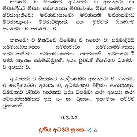
කතමො
ච
භික‍්ඛවෙ
අධම‍්මො
ච
අනත්‍ථො
ච
:
මිච‍්ඡාදිට‍්ඨි
මිච‍්ඡා
සඞ‍්කප‍්පො
මිච‍්ඡාවාචා
මිච‍්ඡාකම‍්මන‍්තො
මිච‍්ඡාආජීවො
මිච‍්ඡාවායාමො
මිච‍්ඡාසති
මිච‍්ඡාසමාධි
මිච‍්ඡාඤාණං
මිච‍්ඡාවිමුත‍්ති
.
අයං
වුච‍්චති
භික‍්ඛවෙ
අධම‍්මො
ච
අනත්‍ථො
ච
.
කතමො
ච
භික‍්ඛවෙ
ධම‍්මො
ච
අත්‍ථො
ච
:
සම‍්මාදිට‍්ඨි
සම‍්මාසඞ‍්කප‍්පො
සම‍්මාවාචා
සම‍්මාකම‍්මන‍්තො
සම‍්මාආජීවො
සම‍්මාවායාමො
සම‍්මාසති
සම‍්මාසමාධි
සම‍්මාඤාණං
සම‍්මාවිමුත‍්ති
.
අයං
වුච‍්චති
භික‍්ඛවෙ
ධම‍්මො
ච
අත්‍ථො
ච
.
අධම‍්මො
ච
භික‍්ඛවෙ
වෙදිතබ‍්බො
අනත්‍ථො
ච
,
ධම‍්මො
ච
වෙදිතබ‍්බො
අත්‍ථො
ච
,
අධම‍්මඤ‍්ච
විදිත්‍වා
අනත්‍ථඤ‍්ච
,
ධම‍්මඤ‍්ච
විදිත්‍වා
අත්‍ථඤ‍්ච
යථා
ධම‍්මො
යථා
අත්‍ථො
තථා
පටිපජ‍්ජිතබ‍්බන‍්ති
ඉති
යං
තං
වුත‍්තං
,
ඉදමෙතං
පටිච‍්ච
වුත‍්තන‍්ති
.
10. 3. 2. 2.
දුතිය
අධම‍්ම
සුත‍්තං