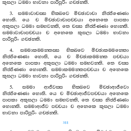
කුසලා
ධම‍්මා
භාවනා
පාරිපූරිං
ගච‍්ඡන‍්ති
.
3.
සම‍්මාවාචස‍්ස
භික‍්ඛවෙ
මිච‍්ඡාවාචා
නිජ‍්ජිණ‍්ණො
හොති
.
යෙ
ච
මිච‍්ඡාවාචාපච‍්චයා
අනෙකෙ
පාපකා
අකුසලා
ධම‍්මා
සම‍්භවන‍්ති
,
තෙ
චස‍්ස
නිජ‍්ජිණ‍්ණා
හොන‍්ති
.
සම‍්මාවාචාපච‍්චයා
ච
අනෙකෙ
කුසලා
ධම‍්මා
භාවනා
පාරිපූරිං
ගච‍්ඡන‍්ති
.
4.
සම‍්මාකම‍්මන‍්තස‍්ස
භික‍්ඛවෙ
මිච‍්ඡාකම‍්මන‍්තො
නිජ‍්ජිණ‍්ණො
හොති
,
යෙ
ච
මිච‍්ඡාකම‍්මන‍්ත
පච‍්චයා
අනෙකෙ
පාපකා
අකුසලා
ධම‍්මා
සම‍්භවන‍්ති
.
තෙ
චස‍්ස
නිජ‍්ජිණ‍්ණා
හොන‍්ති
.
සම‍්මාකම‍්මන‍්තපච‍්චයා
ච
අනෙකෙ
කුසලා
ධම‍්මා
භාවනා
පාරිපූරිං
ගච‍්ඡන‍්ති
.
5.
සම‍්මා
ආජීවස‍්ස
භික‍්ඛවෙ
මිච‍්ඡාආජීවො
නිජ‍්ජිණ‍්ණො
හොති
.
යෙ
ච
මිච‍්ඡාආජීවපච‍්චයා
අනෙකෙ
පාපකා
අකුසලා
ධම‍්මා
සම‍්භවන‍්ති
,
තෙ
චස‍්ස
නිජ‍්ජිණ‍්ණා
හොන‍්ති
.
සම‍්මාආජීව
පච‍්චයා
ච
අනෙකෙ
කුසලා
ධම‍්මා
භාවනා
පාරිපූරිං
ගච‍්ඡන‍්ති
.
388