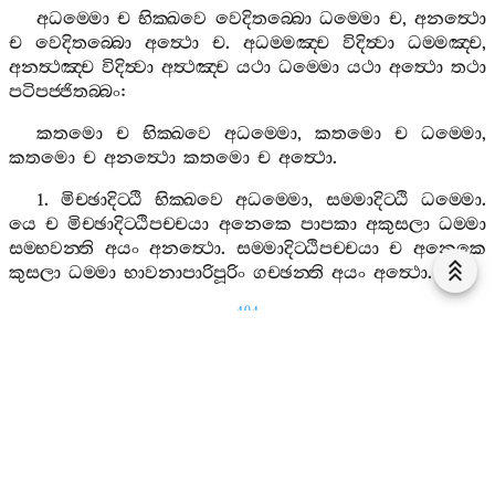
අධම‍්මො
ච
භික‍්ඛවෙ
වෙදිතබ‍්බො
ධම‍්මො
ච
,
අනත්‍ථො
ච
වෙදිතබ‍්බො
අත්‍ථො
ච
.
අධම‍්මඤ‍්ච
විදිත්‍වා
ධම‍්මඤ‍්ච
,
අනත්‍ථඤ‍්ච
විදිත්‍වා
අත්‍ථඤ‍්ච
යථා
ධම‍්මො
යථා
අත්‍ථො
තථා
පටිපජ‍්ජිතබ‍්බං
:
කතමො
ච
භික‍්ඛවෙ
අධම‍්මො
,
කතමො
ච
ධම‍්මො
,
කතමො
ච
අනත්‍ථො
කතමො
ච
අත්‍ථො
.
1.
මිච‍්ඡාදිට‍්ඨි
භික‍්ඛවෙ
අධම‍්මො
,
සම‍්මාදිට‍්ඨි
ධම‍්මො
.
යෙ
ච
මිච‍්ඡාදිට‍්ඨිපච‍්චයා
අනෙකෙ
පාපකා
අකුසලා
ධම‍්මා
සම‍්භවන‍්ති
අයං
අනත්‍ථො
.
සම‍්මාදිට‍්ඨිපච‍්චයා
ච
අනෙකෙ
කුසලා
ධම‍්මා
භාවනාපාරිපූරිං
ගච‍්ඡන‍්ති
අයං
අත්‍ථො
.
404
2.
මිච‍්ඡාසඞ‍්කප‍්පො
භික‍්ඛවෙ
අධම‍්මො
,
සම‍්මාසඞ‍්කප‍්පො
ධම‍්මො
.
යෙ
ච
මිච‍්ඡාසඞ‍්කප‍්පපච‍්චයා
අනෙකෙ
පාපකා
අකුසලා
ධම‍්මා
සම‍්භවන‍්ති
,
අයං
අනත්‍ථො
.
සම‍්මාසඞ‍්කප‍්පපච‍්චයා
ච
අනෙකෙ
කුසලා
ධම‍්මා
භාවනා
පාරිපූරිං
ගච‍්ඡන‍්ති
,
අයං
අත්‍ථො
.
3.
මිච‍්ඡාවාචා
භික‍්ඛවෙ
අධම‍්මො
,
සම‍්මාවාචා
ධම‍්මො
,