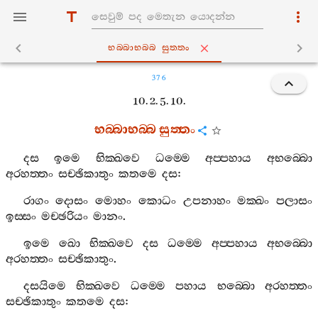
භබ‍්බාභබ‍්බ සුත‍්තං
376
10. 2. 5. 10.
භබ‍්බාභබ‍්බ
සුත‍්තං
දස
ඉමෙ
භික‍්ඛවෙ
ධම‍්මෙ
අප‍්පහාය
අභබ‍්බො
අරහත‍්තං
සච‍්ඡිකාතුං
කතමෙ
දස
:
රාගං
දොසං
මොහං
කොධං
උපනාහං
මක‍්ඛං
පලාසං
ඉස‍්සං
මච‍්ඡරියං
මානං
.
ඉමෙ
ඛො
භික‍්ඛවෙ
දස
ධම‍්මෙ
අප‍්පහාය
අභබ‍්බො
අරහත‍්තං
සච‍්ඡිකාතුං
.
දසයිමෙ
භික‍්ඛවෙ
ධම‍්මෙ
පහාය
භබ‍්බො
අරහත‍්තං
සච‍්ඡිකාතුං
කතමෙ
දස
: