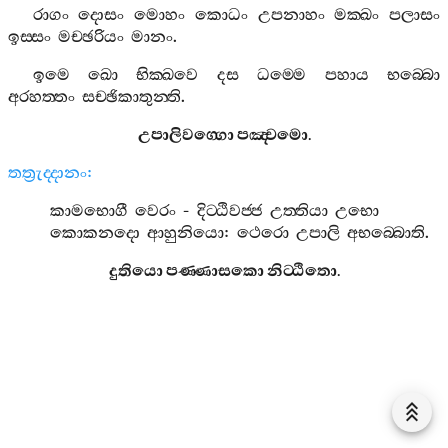
රාගං
දොසං
මොහං
කොධං
උපනාහං
මක‍්ඛං
පලාසං
ඉස‍්සං
මච‍්ඡරියං
මානං
.
ඉමෙ
ඛො
භික‍්ඛවෙ
දස
ධම‍්මෙ
පහාය
භබ‍්බො
අරහත‍්තං
සච‍්ඡිකාතුන‍්ති
.
උපාලිවග‍්ගො
පඤ‍්චමො
.
තත්‍රුද‍්දානං
:
කාමභොගී
වෙරං
-
දිට‍්ඨිවජ‍්ජ
උත‍්තියා
උභො
කොකනදො
ආහුනියො
:
ථෙරො
උපාලි
අභබ‍්බොති
.
දුතියො
පණ‍්ණාසකො
නිට‍්ඨිතො
.