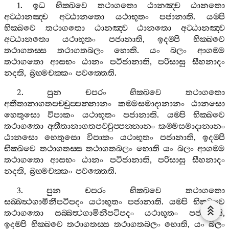
1.
ඉධ
භික‍්ඛවෙ
තථාගතො
ඨානඤ‍්ච
ඨානතො
අට‍්ඨානඤ‍්ච
අට‍්ඨානතො
යථාභූතං
පජානාති
.
යම‍්පි
භික‍්ඛවෙ
තථාගතො
ඨානඤ‍්ච
ඨානතො
අට‍්ඨානඤ‍්ච
අට‍්ඨානතො
යථාභූතං
පජානාති
,
ඉදම‍්පි
භික‍්ඛවෙ
තථාගතස‍්ස
තථාගතබලං
හොති
.
යං
බලං
ආගම‍්ම
තථාගතො
ආසභං
ඨානං
පටිජානාති
,
පරිසාසු
සීහනාදං
නදති
,
බ්‍රහ‍්මචක‍්කං
පවත‍්තෙති
.
2.
පුන
චපරං
භික‍්ඛවෙ
තථාගතො
අතීතානාගතපච‍්චුප‍්පන‍්නානං
කම‍්මසමාදානානං
ඨානසො
හෙතුසො
විපාකං
යථාභූතං
පජානාති
.
යම‍්පි
භික‍්ඛවෙ
තථාගතො
අතීතානාගතපච‍්චුප‍්පන‍්නානං
කම‍්මසමාදානානං
ඨානසො
හෙතුසො
විපාකං
යථාභූතං
පජානාති
,
ඉදම‍්පි
භික‍්ඛවෙ
තථාගතස‍්ස
තථාගතබලං
හොති
යං
බලං
ආගම‍්ම
තථාගතො
ආසභං
ඨානං
පටිජානාති
,
පරිසාසු
සීහනාදං
නදති
,
බ්‍රහ‍්මචක‍්කං
පවත‍්තෙති
.
3.
පුන
චපරං
භික‍්ඛවෙ
තථාගතො
සබ‍්බත්‍ථගාමිනීපටිපදං
යථාභූතං
පජානාති
.
යම‍්පි
භික‍්ඛවෙ
තථාගතො
සබ‍්බත්‍ථගාමිනීපටිපදං
යථාභූතං
පජානාති
,
ඉදම‍්පි
භික‍්ඛවෙ
තථාගතස‍්ස
තථාගතබලං
හොති
,
යං
බලං