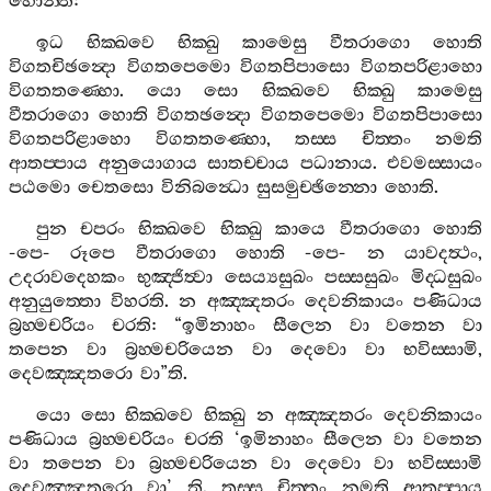
හොන‍්ති
:
ඉධ
භික‍්ඛවෙ
භික‍්ඛු
කාමෙසු
වීතරාගො
හොති
විගතචිඡන්‍දො
විගතපෙමො
විගතපිපාසො
විගතපරිළාහො
විගතතණ‍්හො
.
යො
සො
භික‍්ඛවෙ
භික‍්ඛු
කාමෙසු
වීතරාගො
හොති
විගතඡන්‍දො
විගතපෙමො
විගතපිපාසො
විගතපරිළාහො
විගතතණ‍්හො
,
තස‍්ස
චිත‍්තං
නමති
ආතප‍්පාය
අනුයොගාය
සාතච‍්චාය
පධානාය
.
එවමස‍්සායං
පඨමො
චෙතසො
විනිබන්‍ධො
සුසමුච‍්ඡින‍්නො
හොති
.
පුන
චපරං
භික‍්ඛවෙ
භික‍්ඛු
කායෙ
වීතරාගො
හොති
-
පෙ
-
රූපෙ
වීතරාගො
හොති
-
පෙ
-
න
යාවදත්‍ථං
,
උදරාවදෙහකං
භුඤ‍්ජිත්‍වා
සෙය්‍යසුඛං
පස‍්සසුඛං
මිද‍්ධසුඛං
අනුයුත‍්තො
විහරති
.
න
අඤ‍්ඤතරං
දෙවනිකායං
පණිධාය
බ්‍රහ‍්මචරියං
චරති
: “
ඉමිනාහං
සීලෙන
වා
වතෙන
වා
තපෙන
වා
බ්‍රහ‍්මචරියෙන
වා
දෙවො
වා
භවිස‍්සාමි
,
දෙවඤ‍්ඤතරො
වා
”
ති
.
යො
සො
භික‍්ඛවෙ
භික‍්ඛු
න
අඤ‍්ඤතරං
දෙවනිකායං
පණිධාය
බ්‍රහ‍්මචරියං
චරති
‘
ඉමිනාහං
සීලෙන
වා
වතෙන
වා
තපෙන
වා
බ්‍රහ‍්මචරියෙන
වා
දෙවො
වා
භවිස‍්සාමි
දෙවඤ‍්ඤතරො
වා
’
ති
.
තස‍්ස
චිත‍්තං
නමති
ආතප‍්පාය