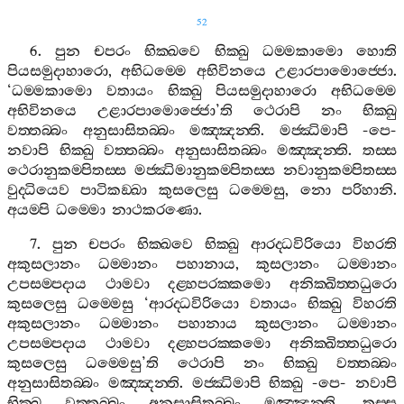
52
6.
පුන
චපරං
භික‍්ඛවෙ
භික‍්ඛු
ධම‍්මකාමො
හොති
පියසමුදාහාරො
,
අභිධම‍්මෙ
අභිවිනයෙ
උළාරපාමොජ‍්ජො
.
‘
ධම‍්මකාමො
වතායං
භික‍්ඛු
පියසමුදාහාරො
අභිධම‍්මෙ
අභිවිනයෙ
උළාරපාමොජ‍්ජො
’
ති
ථෙරාපි
නං
භික‍්ඛු
වත‍්තබ‍්බං
අනුසාසිතබ‍්බං
මඤ‍්ඤන‍්ති
.
මජ‍්ඣිමාපි
-
පෙ
-
නවාපි
භික‍්ඛු
වත‍්තබ‍්බං
අනුසාසිතබ‍්බං
මඤ‍්ඤන‍්ති
.
තස‍්ස
ථෙරානුකම‍්පිතස‍්ස
මජ‍්ඣිමානුකම‍්පිතස‍්ස
නවානුකම‍්පිතස‍්ස
වුද‍්ධියෙව
පාටිකඞ‍්ඛා
කුසලෙසු
ධම‍්මෙසු
,
නො
පරිහානි
.
අයම‍්පි
ධම‍්මො
නාථකරණො
.
7.
පුන
චපරං
භික‍්ඛවෙ
භික‍්ඛු
ආරද‍්ධවිරියො
විහරති
අකුසලානං
ධම‍්මානං
පහානාය
,
කුසලානං
ධම‍්මානං
උපසම‍්පදාය
ථාමවා
දළ‍්හපරක‍්කමො
අනික‍්ඛිත‍්තධුරො
කුසලෙසු
ධම‍්මෙසු
‘
ආරද‍්ධවිරියො
වතායං
භික‍්ඛු
විහරති
අකුසලානං
ධම‍්මානං
පහානාය
කුසලානං
ධම‍්මානං
උපසම‍්පදාය
ථාමවා
දළ‍්හපරක‍්කමො
අනික‍්ඛිත‍්තධුරො
කුසලෙසු
ධම‍්මෙසු
’
ති
ථෙරාපි
නං
භික‍්ඛු
වත‍්තබ‍්බං
අනුසාසිතබ‍්බං
මඤ‍්ඤන‍්ති
.
මජ‍්ඣිමාපි
භික‍්ඛු
-
පෙ
-
නවාපි
භික‍්ඛු
වත‍්තබ‍්බං
අනුසාසිතබ‍්බං
මඤ‍්ඤන‍්ති
.
තස‍්ස