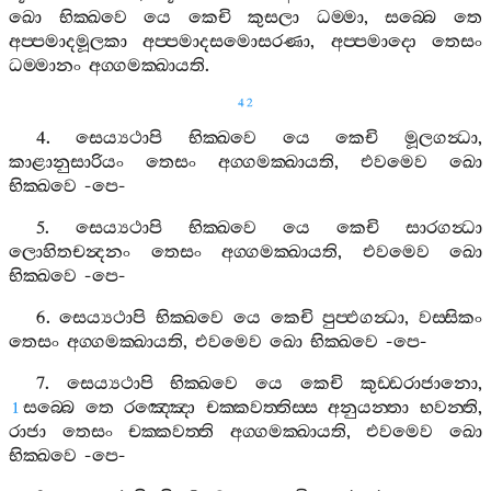
ඛො
භික‍්ඛවෙ
යෙ
කෙචි
කුසලා
ධම‍්මා
,
සබ‍්බෙ
තෙ
අප‍්පමාදමූලකා
අප‍්පමාදසමොසරණා
,
අප‍්පමාදො
තෙසං
ධම‍්මානං
අග‍්ගමක‍්ඛායති
.
42
4.
සෙය්‍යථාපි
භික‍්ඛවෙ
යෙ
කෙචි
මූලගන්‍ධා
,
කාළානුසාරියං
තෙසං
අග‍්ගමක‍්ඛායති
,
එවමෙව
ඛො
භික‍්ඛවෙ
-
පෙ
-
5.
සෙය්‍යථාපි
භික‍්ඛවෙ
යෙ
කෙචි
සාරගන්‍ධා
ලොහිතචන්‍දනං
තෙසං
අග‍්ගමක‍්ඛායති
,
එවමෙව
ඛො
භික‍්ඛවෙ
-
පෙ
-
6.
සෙය්‍යථාපි
භික‍්ඛවෙ
යෙ
කෙචි
පුප‍්ඵගන්‍ධා
,
වස‍්සිකං
තෙසං
අග‍්ගමක‍්ඛායති
,
එවමෙව
ඛො
භික‍්ඛවෙ
-
පෙ
-
7.
සෙය්‍යථාපි
භික‍්ඛවෙ
යෙ
කෙචි
කුඩ‍්ඩරාජානො
,
සබ‍්බෙ
තෙ
රඤ‍්ඤො
චක‍්කවත‍්තිස‍්ස
අනුයන‍්තා
භවන‍්ති
,
1
රාජා
තෙසං
චක‍්කවත‍්ති
අග‍්ගමක‍්ඛායති
,
එවමෙව
ඛො
භික‍්ඛවෙ
-
පෙ
-