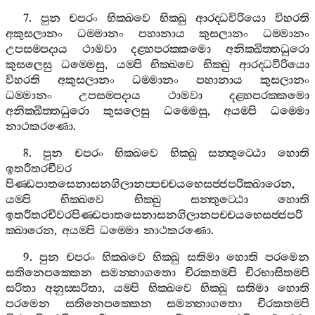
7.
පුන
චපරං
භික‍්ඛවෙ
භික‍්ඛු
ආරද‍්ධවිරියො
විහරති
අකුසලානං
ධම‍්මානං
පහානාය
කුසලානං
ධම‍්මානං
උපසම‍්පදාය
ථාමවා
දළ‍්හපරක‍්කමො
අනික‍්ඛිත‍්තධුරො
කුසලෙසු
ධම‍්මෙසු
,
යම‍්පි
භික‍්ඛවෙ
භික‍්ඛු
ආරද‍්ධවිරියො
විහරති
අකුසලානං
ධම‍්මානං
පහානාය
කුසලානං
ධම‍්මානං
උපසම‍්පදාය
ථාමවා
දළ‍්හපරක‍්කමො
අනික‍්ඛිත‍්තධුරො
කුසලෙසු
ධම‍්මෙසු
,
අයම‍්පි
ධම‍්මො
නාථකරණො
.
8.
පුන
චපරං
භික‍්ඛවෙ
භික‍්ඛු
සන‍්තුට‍්ඨො
හොති
ඉතරීතරචීවර
පිණ‍්ඩපාතසෙනාසනගිලානප‍්පච‍්චයභෙසජ‍්ජපරික‍්ඛාරෙන
,
යම‍්පි
භික‍්ඛවෙ
භික‍්ඛු
සන‍්තුට‍්ඨො
හොති
ඉතරීතරචීවරපිණ‍්ඩපාතසෙනාසනගිලානපච‍්චයභෙසජ‍්ජපරි
ක‍්ඛාරෙන
,
අයම‍්පි
ධම‍්මො
නාථකරණො
.
9.
පුන
චපරං
භික‍්ඛවෙ
භික‍්ඛු
සතිමා
හොති
පරමෙන
සතිනෙපක‍්කෙන
සමන‍්නාගතො
චිරකතම‍්පි
චිරභාසිතම‍්පි
සරිතා
අනුස‍්සරිතා
,
යම‍්පි
භික‍්ඛවෙ
භික‍්ඛු
සතිමා
හොති
පරමෙන
සතිනෙපක‍්කෙන
සමන‍්නාගතො
චිරකතම‍්පි