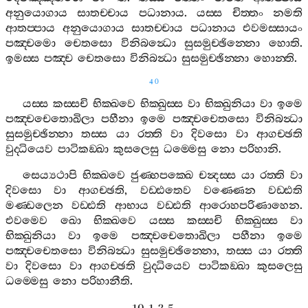
අනුයොගාය
සාතච‍්චාය
පධානාය
.
යස‍්ස
චිත‍්තං
නමති
ආතප‍්පාය
අනුයොගාය
සාතච‍්චාය
පධානාය
එවමස‍්සායං
පඤ‍්චමො
චෙතසො
විනිබන්‍ධො
සුසමුච‍්ඡින‍්නො
හොති
.
ඉමස‍්ස
පඤ‍්ච
චෙතසො
විනිබන්‍ධා
සුසමුච‍්ඡින‍්නා
හොන‍්ති
.
40
යස‍්ස
කස‍්සචි
භික‍්ඛවෙ
භික‍්ඛුස‍්ස
වා
භික‍්ඛුනියා
වා
ඉමෙ
පඤ‍්චචෙතොඛිලා
පහීනා
ඉමෙ
පඤ‍්චචෙතසො
විනිබන්‍ධා
සුසමුච‍්ඡින‍්නා
තස‍්ස
යා
රත‍්ති
වා
දිවසො
වා
ආගච‍්ඡති
වුද‍්ධියෙව
පාටිකඞ‍්ඛා
කුසලෙසු
ධම‍්මෙසු
නො
පරිහානි
.
සෙය්‍යථාපි
භික‍්ඛවෙ
ජුණ‍්හපක‍්ඛෙ
චන්‍දස‍්ස
යා
රත‍්ති
වා
දිවසො
වා
ආගච‍්ඡති
,
වඩ‍්ඪතෙව
වණ‍්ණෙන
වඩ‍්ඪති
මණ‍්ඩලෙන
වඩ‍්ඪති
ආභාය
වඩ‍්ඪති
ආරොහපරිණාහෙන
.
එවමෙව
ඛො
භික‍්ඛවෙ
යස‍්ස
කස‍්සචි
භික‍්ඛුස‍්ස
වා
භික‍්ඛුනියා
වා
ඉමෙ
පඤ‍්චචෙතොඛිලා
පහීනා
ඉමෙ
පඤ‍්චචෙතසො
විනිබන්‍ධා
සුසමුච‍්ඡින‍්නො
,
තස‍්ස
යා
රත‍්ති
වා
දිවසො
වා
ආගච‍්ඡති
වුද‍්ධියෙව
පාටිකඞ‍්ඛා
කුසලෙසු
ධම‍්මෙසු
නො
පරිහානීති
.
10. 1. 2. 5.