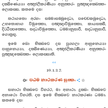
දක‍්ඛිණෙය්‍යා
අඤ‍්ජලිකරණීයා
අනුත‍්තරං
පුඤ‍්ඤක‍්ඛෙත‍්තං
ලොකස‍්ස
.
කතමෙ
දස
:
තථාගතො
අරහං
සම‍්මාසම‍්බුද‍්ධො
,
පච‍්චෙකබුද‍්ධො
,
උභතොභාග
විමුත‍්තො
,
පඤ‍්ඤාවිමුත‍්තො
,
කායසක‍්ඛී
,
දිට‍්ඨිප‍්පත‍්තො
,
සද‍්ධාවිමුත‍්තො
,
ධම‍්මානුසාරී
,
සද‍්ධානුසාරී
,
ගොත්‍රභූ
.
ඉමෙ
ඛො
භික‍්ඛවෙ
දස
පුග‍්ගලා
ආහුනෙය්‍යා
පාහුනෙය්‍යා
,
දක‍්ඛිණෙය්‍යා
,
අඤ‍්ජලිකරණීයා
අනුත‍්තරං
පුඤ‍්ඤක‍්ඛෙත‍්තං
ලොකස‍්සාති
.
44
10. 1. 2. 7.
පඨම
නාථකරණ
සුත‍්තං
සනාථා
භික‍්ඛවෙ
විහරථ
,
මා
අනාථා
.
දුක‍්ඛං
භික‍්ඛවෙ
අනාථො
විහරති
.
දස
ඉමෙ
භික‍්ඛවෙ
නාථකරණා
ධම‍්මා
.
කතමෙ
දස
: