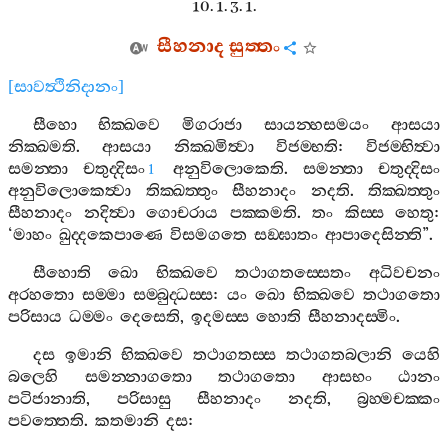
10. 1. 3. 1.
සීහනාද
සුත‍්තං
[
සාවත්‍ථිනිදානං
]
සීහො
භික‍්ඛවෙ
මිගරාජා
සායන‍්හසමයං
ආසයා
නික‍්ඛමති
.
ආසයා
නික‍්ඛමිත්‍වා
විජම‍්භති
:
විජම‍්භිත්‍වා
සමන‍්තා
චතුද‍්දිසං
අනුවිලොකෙති
.
සමන‍්තා
චතුද‍්දිසං
1
අනුවිලොකෙත්‍වා
තික‍්ඛත‍්තුං
සීහනාදං
නදති
.
තික‍්ඛත‍්තුං
සීහනාදං
නදිත්‍වා
ගොචරාය
පක‍්කමති
.
තං
කිස‍්ස
හෙතු
:
‘
මාහං
ඛුද‍්දකෙපාණෙ
විසමගතෙ
සඞ‍්ඝාතං
ආපාදෙසින‍්ති
”.
සීහොති
ඛො
භික‍්ඛවෙ
තථාගතස‍්සෙතං
අධිවචනං
අරහතො
සම‍්මා
සම‍්බුද‍්ධස‍්ස
:
යං
ඛො
භික‍්ඛවෙ
තථාගතො
පරිසාය
ධම‍්මං
දෙසෙති
,
ඉදමස‍්ස
හොති
සීහනාදස‍්මිං
.
දස
ඉමානි
භික‍්ඛවෙ
තථාගතස‍්ස
තථාගතබලානි
යෙහි
බලෙහි
සමන‍්නාගතො
තථාගතො
ආසභං
ඨානං
පටිජානාති
,
පරිසාසු
සීහනාදං
නදති
,
බ්‍රහ‍්මචක‍්කං
පවත‍්තෙති
.
කතමානි
දස
: