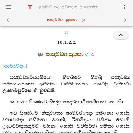
පඤ‍්චඞ‍්ග සුත‍්තං
30
10. 1. 2. 2.
පඤ‍්චඞ‍්ග
සුත‍්තං
[
සාවත්‍ථියං
]
පඤ‍්චඞ‍්ගවිප‍්පහීනො
භික‍්ඛවෙ
භික‍්ඛු
පඤ‍්චඞ‍්ග
සමන‍්නාගතො
ඉමස‍්මිං
ධම‍්මවිනයෙ
කෙවලී
වුසිතවා
උත‍්තමපුරිසොති
වුච‍්චති
.
කථඤ‍්ච
භික‍්ඛවෙ
භික‍්ඛු
පඤ‍්චඞ‍්ගවිප‍්පහීනො
හොති
:
ඉධ
භික‍්ඛවෙ
භික‍්ඛුනො
කාමච‍්ඡන්‍දො
පහීනො
හොති
,
ව්‍යාපාදො
පහීනො
හොති
,
ථීනමිද‍්ධං
පහීනං
හොති
,
උද‍්ධච‍්චකුක‍්කුච‍්චං
පහීනං
හොති
,
විචිකිච‍්ඡා
පහීනා
හොති
,
එවං
ඛො
භික‍්ඛවෙ
භික‍්ඛු
පඤ‍්චඞ‍්ගවිප‍්පහීනො
හොති
.