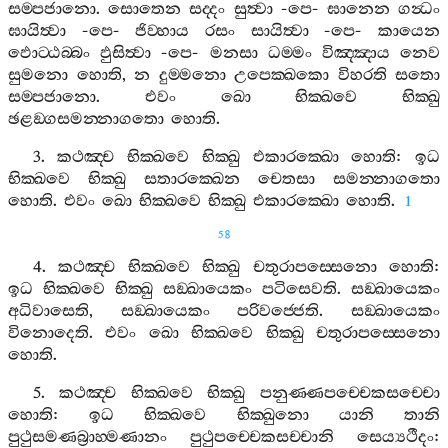
සම‍්පජානො
.
සොතෙන
සද‍්දං
සුත්‍වා
-
පෙ
-
ඝානෙන
ගන්‍ධං
ඝායිත්‍වා
-
පෙ
-
ජිව‍්හාය
රසං
සායිත්‍වා
-
පෙ
-
කායෙන
ඵොට‍්ඨබ‍්බං
ඵුසිත්‍වා
-
පෙ
-
මනසා
ධම‍්මං
විඤ‍්ඤාය
නෙව
සුමනො
හොති
,
න
දුම‍්මනො
උපෙක‍්ඛකො
විහරති
සතො
සම‍්පජානො
.
එවං
ඛො
භික‍්ඛවෙ
භික‍්ඛු
ඡළඞ‍්ගසමන‍්නාගතො
හොති
.
3.
කථඤ‍්ච
භික‍්ඛවෙ
භික‍්ඛු
එකාරක‍්ඛො
හොති
:
ඉධ
භික‍්ඛවෙ
භික‍්ඛු
සතාරක‍්ඛෙන
චෙතසා
සමන‍්නාගතො
හොති
.
එවං
ඛො
භික‍්ඛවෙ
භික‍්ඛු
එකාරක‍්ඛො
හොති
.
1
58
4.
කථඤ‍්ච
භික‍්ඛවෙ
භික‍්ඛු
චතුරාපස‍්සෙනො
හොති
:
ඉධ
භික‍්ඛවෙ
භික‍්ඛු
සඞ‍්ඛායෙකං
පටිසෙවති
.
සඞ‍්ඛායෙකං
අධිවාසෙති
,
සඞ‍්ඛායෙකං
පරිවජ‍්ජෙති
.
සඞ‍්ඛායෙකං
විනොදෙති
.
එවං
ඛො
භික‍්ඛවෙ
භික‍්ඛු
චතුරාපස‍්සෙනො
හොති
.
5.
කථඤ‍්ච
භික‍්ඛවෙ
භික‍්ඛු
පනුණ‍්ණපච‍්චෙකසච‍්චො
හොති
:
ඉධ
භික‍්ඛවෙ
භික‍්ඛුනො
යානි
තානි
පුථුසමණබ්‍රාහ‍්මණානං
පුථුපච‍්චෙකසච‍්චානි
සෙය්‍යථීදං
: