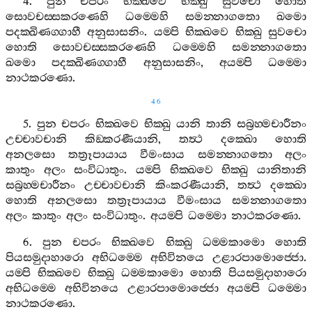
4.
පුන
චපරං
භික‍්ඛවෙ
භික‍්ඛු
සුවචො
හොති
සොවචස‍්සකරණෙහි
ධම‍්මෙහි
සමන‍්නාගතො
ඛමො
පදක‍්ඛිණග‍්ගාහී
අනුසාසනිං
.
යම‍්පි
භික‍්ඛවෙ
භික‍්ඛු
සුවචො
හොති
සොවචස‍්සකරණෙහි
ධම‍්මෙහි
සමන‍්නාගතො
ඛමො
පදක‍්ඛිණග‍්ගාහී
අනුසාසනිං
,
අයම‍්පි
ධම‍්මො
නාථකරණො
.
46
5.
පුන
චපරං
භික‍්ඛවෙ
භික‍්ඛු
යානි
තානි
සබ්‍රහ‍්මචාරීනං
උච‍්චාවචානි
කිඞ‍්කරණීයානි
,
තත්‍ථ
දක‍්ඛො
හොති
අනලසො
තත්‍රූපායාය
වීමංසාය
සමන‍්නාගතො
අලං
කාතුං
අලං
සංවිධාතුං
.
යම‍්පි
භික‍්ඛවෙ
භික‍්ඛු
යානිතානි
සබ්‍රහ‍්මචාරීනං
උච‍්චාවචානි
කිංකරණීයානි
,
තත්‍ථ
දක‍්ඛො
හොති
අනලසො
තත්‍රූපායාය
වීමංසාය
සමන‍්නාගතො
අලං
කාතුං
අලං
සංවිධාතුං
.
අයම‍්පි
ධම‍්මො
නාථකරණො
.
6.
පුන
චපරං
භික‍්ඛවෙ
භික‍්ඛු
ධම‍්මකාමො
හොති
පියසමුදාහාරො
අභිධම‍්මෙ
අභිවිනයෙ
උළාරපාමොජ‍්ජො
.
යම‍්පි
භික‍්ඛවෙ
භික‍්ඛු
ධම‍්මකාමො
හොති
පියසමුදාහාරො
අභිධම‍්මෙ
අභිවිනයෙ
උළාරපාමොජ‍්ජො
අයම‍්පි
ධම‍්මො
නාථකරණො
.