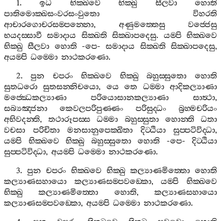
1.
ඉධ
භික‍්ඛවෙ
භික‍්ඛු
සීලවා
හොති
පාතිමොක‍්ඛසංවරසංවුතො
විහරති
ආචාරගොචරසම‍්පන‍්නො
,
අණුමත‍්තෙසු
වජ‍්ජෙසු
භයදස‍්සාවී
සමාදාය
සික‍්ඛති
සික‍්ඛාපදෙසු
.
යම‍්පි
භික‍්ඛවෙ
භික‍්ඛු
සීලවා
හොති
-
පෙ
-
සමාදාය
සික‍්ඛති
සික‍්ඛාපදෙසු
,
අයම‍්පි
ධම‍්මො
නාථකරණො
.
2.
පුන
චපරං
භික‍්ඛවෙ
භික‍්ඛු
බහුස‍්සුතො
හොති
සුතධරො
සුතසන‍්නිචයො
,
යෙ
තෙ
ධම‍්මා
ආදිකල්‍යාණා
මජ‍්ඣෙකල්‍යාණා
පරියොසානකල්‍යාණා
සාත්‍ථා
,
සබ්‍යඤ‍්ජනා
කෙවලපරිපුණ‍්ණං
පරිසුද‍්ධං
බ්‍රහ‍්මචරියං
අභිවදන‍්ති
,
තථාරූපස‍්ස
ධම‍්මා
බහුස‍්සුතා
හොන‍්ති
ධතා
වචසා
පරිචිතා
මනසානුපෙක‍්ඛිතා
දිට‍්ඨියා
සුප‍්පටිවිද‍්ධා
,
යම‍්පි
භික‍්ඛවෙ
භික‍්ඛු
බහුස‍්සුතො
හොති
-
පෙ
-
දිට‍්ඨියා
සුප‍්පටිවිද‍්ධා
,
අයම‍්පි
ධම‍්මො
නාථකරණො
.
3.
පුන
චපරං
භික‍්ඛවෙ
භික‍්ඛු
කල්‍යාණමිත‍්තො
හොති
කල්‍යාණසහායො
කල්‍යාණසම‍්පවඞ‍්කො
,
යම‍්පි
භික‍්ඛවෙ
භික‍්ඛු
කල්‍යාණමිත‍්තො
හොති
,
කල්‍යාණසහායො
කල්‍යාණසම‍්පවඞ‍්කො
,
අයම‍්පි
ධම‍්මො
නාථකරණො
.