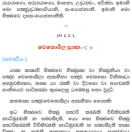
රූපරාගො
,
අරූපරාගො
,
මානො
,
උද‍්ධච‍්චං
,
අවිජ‍්ජා
.
ඉමානි
ඛො
පඤ‍්චුද‍්ධම‍්භාගියානි
,
සංයොජනානි
.
ඉමානි
ඛො
භික‍්ඛවෙ
දසසංයොජනානීති
.
34
10. 1. 2. 4.
චෙතොඛිල
සුත‍්තං
[
සාවත්‍ථියං
]
යස‍්ස
කස‍්සචි
භික‍්ඛවෙ
භික‍්ඛුස‍්ස
වා
භික‍්ඛුනියා
වා
පඤ‍්ච
චෙතොඛිලා
අප‍්පහීනා
පඤ‍්ච
චෙතසො
විනිබන්‍ධා
අසමුච‍්ඡින‍්නා
,
තස‍්ස
යා
රත‍්ති
වා
දිවසො
වා
ආගච‍්ඡති
හානියෙව
පාටිකඞ‍්ඛා
කුසලෙසු
ධම‍්මෙසු
නො
වුද‍්ධි
.
කතමස‍්ස
පඤ‍්චචෙතොඛිලා
අප‍්පහීනා
හොන‍්ති
:
ඉධ
භික‍්ඛවෙ
භික‍්ඛු
සත්‍ථරි
කඞ‍්ඛති
විචිකිච‍්ඡති
නාධිමුච‍්චති
න
සම‍්පසීදති
,
යො
සො
භික‍්ඛවෙ
භික‍්ඛු
සත්‍ථරිකඞ‍්ඛති
විචිකිච‍්ඡති
නාධිමුච‍්චති
න
සම‍්පසීදති
තස‍්ස
චිත‍්තං
න
නමති
ආතප‍්පාය
අනුයොගාය
සාතච‍්චාය