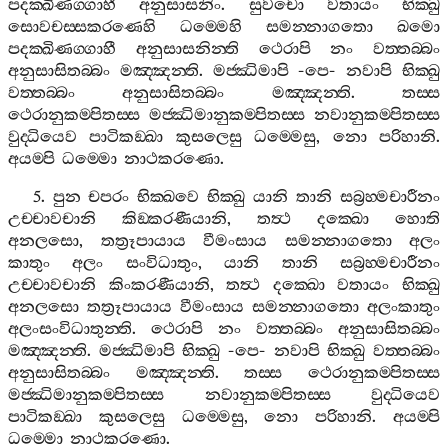
පදක‍්ඛිණග‍්ගාහී
අනුසාසනිං
.
සුවචො
වතායං
භික‍්ඛු
සොවචස‍්සකරණෙහි
ධම‍්මෙහි
සමන‍්නාගතො
ඛමො
පදක‍්ඛිණග‍්ගාහී
අනුසාසනින‍්ති
ථෙරාපි
නං
වත‍්තබ‍්බං
අනුසාසිතබ‍්බං
මඤ‍්ඤන‍්ති
.
මජ‍්ඣිමාපි
-
පෙ
-
නවාපි
භික‍්ඛු
වත‍්තබ‍්බං
අනුසාසිතබ‍්බං
මඤ‍්ඤන‍්ති
.
තස‍්ස
ථෙරානුකම‍්පිතස‍්ස
මජ‍්ඣිමානුකම‍්පිතස‍්ස
නවානුකම‍්පිතස‍්ස
වුද‍්ධියෙව
පාටිකඞ‍්ඛා
කුසලෙසු
ධම‍්මෙසු
,
නො
පරිහානි
.
අයම‍්පි
ධම‍්මො
නාථකරණො
.
5.
පුන
චපරං
භික‍්ඛවෙ
භික‍්ඛු
යානි
තානි
සබ්‍රහ‍්මචාරීනං
උච‍්චාවචානි
කිඞ‍්කරණීයානි
,
තත්‍ථ
දක‍්ඛො
හොති
අනලසො
,
තත්‍රූපායාය
වීමංසාය
සමන‍්නාගතො
අලං
කාතුං
අලං
සංවිධාතුං
,
යානි
තානි
සබ්‍රහ‍්මචාරීනං
උච‍්චාවචානි
කිංකරණීයානි
,
තත්‍ථ
දක‍්ඛො
වතායං
භික‍්ඛු
අනලසො
තත්‍රූපායාය
වීමංසාය
සමන‍්නාගතො
අලංකාතුං
අලංසංවිධාතුන‍්ති
.
ථෙරාපි
නං
වත‍්තබ‍්බං
අනුසාසිතබ‍්බං
මඤ‍්ඤන‍්ති
.
මජ‍්ඣිමාපි
භික‍්ඛු
-
පෙ
-
නවාපි
භික‍්ඛු
වත‍්තබ‍්බං
අනුසාසිතබ‍්බං
මඤ‍්ඤන‍්ති
.
තස‍්ස
ථෙරානුකම‍්පිතස‍්ස
මජ‍්ඣිමානුකම‍්පිතස‍්ස
නවානුකම‍්පිතස‍්ස
වුද‍්ධියෙව
පාටිකඞ‍්ඛා
කුසලෙසු
ධම‍්මෙසු
,
නො
පරිහානි
.
අයම‍්පි
ධම‍්මො
නාථකරණො
.