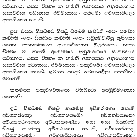
පධානාය
.
යස‍්ස
චිත‍්තං
න
නමති
ආතප‍්පාය
අනුයොගාය
සාතච‍්චාය
පධානාය
එවමස‍්සායං
පඨමො
චෙතොඛිලො
අප‍්පහීනො
හොති
.
පුන
චපරං
භික‍්ඛවෙ
භික‍්ඛු
ධම‍්මෙ
කඞ‍්ඛති
-
පෙ
-
සඞ‍්ඝෙ
කඞ‍්ඛති
-
පෙ
-
සික‍්ඛාය
කඞ‍්ඛති
-
පෙ
-
සබ්‍රහ‍්මචාරීසු
කුපිතො
හොති
අනත‍්තමනො
ආහතචිත‍්තො
ඛිලජාතො
.
තස‍්ස
චිත‍්තං
න
නමති
ආතප‍්පාය
අනුයොගාය
සාතච‍්චාය
පධානාය
.
යස‍්ස
චිත‍්තං
න
නමති
ආතප‍්පාය
අනුයොගාය
සාතච‍්චාය
පධානාය
.
එවමස‍්සායං
පඤ‍්චමො
චෙතොඛිලො
අප‍්පහීනො
හොති
.
ඉමස‍්ස
පඤ‍්ච
චෙතොඛිලා
අප‍්පහීනා
හොන‍්ති
.
කතමස‍්ස
පඤ‍්චචෙතසො
විනිබන්‍ධා
අසමුච‍්ඡින‍්නො
හොන‍්ති
:
ඉධ
භික‍්ඛවෙ
භික‍්ඛු
කාමෙසු
අවීතරාගො
හොති
අවිගතඡන්‍දො
අවිගතපෙමො
අවිගතපිපාසො
අවිගතපරිළාහො
අවිගතතණ‍්හො
.
යො
සො
භික‍්ඛවෙ
භික‍්ඛු
කාමෙසු
අවීතරාගො
හොති
,
අවිගතඡන්‍දො
අවිගතපෙමො
අවිගතපිපාසො
අවිගතපරිළාහො