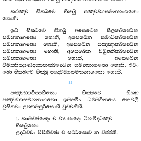
කථඤ‍්ච
භික‍්ඛවෙ
භික‍්ඛු
පඤ‍්චඞ‍්ගසමන‍්නාගතො
හොති
:
ඉධ
භික‍්ඛවෙ
භික‍්ඛු
අසෙඛෙන
සීලක‍්ඛන්‍ධෙන
සමන‍්නාගතො
හොති
,
අසෙඛෙන
සමාධික‍්ඛන්‍ධෙන
සමන‍්නාගතො
හොති
,
අසෙඛෙන
පඤ‍්ඤාක‍්ඛන්‍ධෙන
සමන‍්නාගතො
හොති
,
අසෙඛෙන
විමුත‍්තික‍්ඛන්‍ධෙන
සමන‍්නාගතො
හොති
,
අසෙඛෙන
විමුත‍්තිඤාණදස‍්සනක‍්ඛන්‍ධෙන
සමන‍්නාගතො
හොති
,
එවං
ඛො
භික‍්ඛවෙ
භික‍්ඛු
පඤ‍්චඞ‍්ගසමන‍්නාගතො
හොති
.
32
පඤ‍්චඞ‍්ගවිප‍්පහීනො
භික‍්ඛවෙ
භික‍්ඛු
පඤ‍්චඞ‍්ගසමන‍්නාගතො
ඉමස‍්මිං
ධම‍්මවිනයෙ
කෙවලී
වුසිතවා
උත‍්තමපුරිසොති
වුච‍්චතීති
.
1.
කාමච‍්ඡන්‍දො
ච
ව්‍යාපාදො
ථීනමිද‍්ධඤ‍්ච
භික‍්ඛුනො
,
උද‍්ධච‍්චං
විචිකිච‍්ඡා
ච
සබ‍්බසොව
න
විජ‍්ජති
.