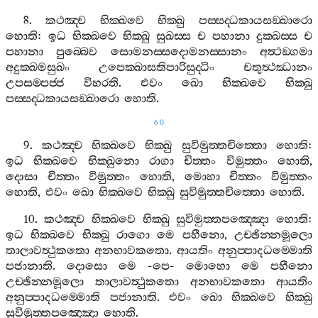
8.
කථඤ‍්ච
භික‍්ඛවෙ
භික‍්ඛු
පස‍්සද‍්ධකායසඞ‍්ඛාරො
හොති
:
ඉධ
භික‍්ඛවෙ
භික‍්ඛු
සුඛස‍්ස
ච
පහානා
දුක‍්ඛස‍්ස
ච
පහානා
පුබ‍්බෙව
සොමනස‍්සදොමනස‍්සානං
අත්‍ථඞ‍්ගමා
අදුක‍්ඛමසුඛං
උපෙක‍්ඛාසතිපාරිසුද‍්ධිං
චතුත්‍ථඣානං
උපසම‍්පජ‍්ජ
විහරති
.
එවං
ඛො
භික‍්ඛවෙ
භික‍්ඛු
පස‍්සද‍්ධකායසඞ‍්ඛාරො
හොති
.
60
9.
කථඤ‍්ච
භික‍්ඛවෙ
භික‍්ඛු
සුවිමුත‍්තචිත‍්තො
හොති
:
ඉධ
භික‍්ඛවෙ
භික‍්ඛුනො
රාගා
චිත‍්තං
විමුත‍්තං
හොති
,
දොසා
චිත‍්තං
විමුත‍්තං
හොති
,
මොහා
චිත‍්තං
විමුත‍්තං
හොති
,
එවං
ඛො
භික‍්ඛවෙ
භික‍්ඛු
සුවිමුත‍්තචිත‍්තො
හොති
.
10.
කථඤ‍්ච
භික‍්ඛවෙ
භික‍්ඛු
සුවිමුත‍්තපඤ‍්ඤො
හොති
:
ඉධ
භික‍්ඛවෙ
භික‍්ඛු
රාගො
මෙ
පහීනො
,
උච‍්ඡින‍්නමූලො
තාලාවත්‍ථුකතො
අනභාවකතො
.
ආයතිං
අනුප‍්පාදධම‍්මොති
පජානාති
.
දොසො
මෙ
-
පෙ
-
මොහො
මෙ
පහීනො
උච‍්ඡින‍්නමූලො
තාලාවත්‍ථුකතො
අනභාවකතො
ආයතිං
අනුප‍්පාදධම‍්මොති
පජානාති
.
එවං
ඛො
භික‍්ඛවෙ
භික‍්ඛු
සුවිමුත‍්තපඤ‍්ඤො
හොති
.