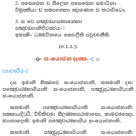
2.
අසෙඛෙන
ච
සීලෙන
අසෙඛෙන
සමාධිනා
විමුත‍්තියා
ච
සම‍්පන‍්නො
ඤාණෙන
ච
තථාවිධො
.
3.
ස
වෙ
පඤ‍්චඞ‍්ගසම‍්පන‍්නො
පඤ‍්චඞ‍්ගානිවිවජ‍්ජයං
1
ඉමස‍්මිං
ධම‍්මවිනයෙ
කෙවලීති
පවුච‍්චතීති
.
10. 1. 2. 3.
සංයොජන
සුත‍්තං
[
සාවත්‍ථියං
]
දස
ඉමානි
භික‍්ඛවෙ
සංයොජනානි
,
කතමානි
දස
:
පඤ‍්චොරම‍්භාගියානි
සංයොජනානි
,
පඤ‍්චුද‍්ධම‍්භාගියානි
සංයොජනානි
.
කතමානි
පඤ‍්චොරම‍්භාගියානි
සංයොජනානි
:
සක‍්කායදිට‍්ඨි
,
විචිකිච‍්ඡා
සීලබ‍්බතපරාමාසො
,
කාමච‍්ඡන්‍දො
,
බ්‍යාපාදොති
.
ඉමානි
පඤ‍්චොරම‍්භාගිය
සංයොජනානි
.
කතමානි
පඤ‍්චුද‍්ධම‍්භාගියානි
සංයොජනානි
: