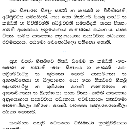
ඉධ
භික‍්ඛවෙ
භික‍්ඛු
සත්‍ථරි
න
කඞ‍්ඛති
න
විචිකිච‍්ඡති
,
අධිමුච‍්චති
සම‍්පසීදති
.
යො
සො
භික‍්ඛවෙ
භික‍්ඛු
සත්‍ථරි
න
කඞ‍්ඛති
න
විචිකිච‍්ඡති
අධිමුච‍්චති
සම‍්පසීදති
,
තස‍්ස
චිත‍්තං
නමති
ආතප‍්පාය
අනුයොගාය
සාතච‍්චාය
පධානාය
.
යස‍්ස
චිත‍්තං
නමති
ආතප‍්පාය
අනුයොගාය
සාතච‍්චාය
පධානාය
.
එවමස‍්සායං
පඨමො
චෙතොඛිලො
පහීනො
හොති
.
38
පුන
චපරං
භික‍්ඛවෙ
භික‍්ඛු
ධම‍්මෙ
න
කඞ‍්ඛති
-
පෙ
-
සඞ‍්ඝෙ
න
කඞ‍්ඛති
-
පෙ
-
සික‍්ඛාය
න
කඞ‍්ඛති
-
පෙ
-
සබ්‍රහ‍්මචාරීසු
න
කුපිතො
හොති
අත‍්තමනො
න
ආහතචිත‍්තො
න
ඛිලජාතො
,
යො
සො
භික‍්ඛවෙ
භික‍්ඛු
සබ්‍රහ‍්මචාරීසු
න
කුපිතො
හොති
අත‍්තමනො
න
ආහතචිත‍්තො
න
ඛිලජාතො
තස‍්ස
චිත‍්තං
නමති
ආතප‍්පාය
අනුයොගාය
සාතච‍්චාය
පධානාය
.
එවමස‍්සායං
පඤ‍්චමො
චෙතොඛිලො
පහීනො
හොති
.
එවමස‍්ස
පඤ‍්චචෙතොඛිලා
පහීනා
හොන‍්ති
.
කතමස‍්ස
පඤ‍්ච
චෙතසො
විනිබන්‍ධා
සුසමුච‍්ඡින‍්නා