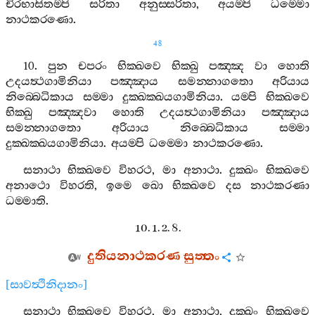
චිරභාසිතම‍්පි
සරිතා
අනුස‍්සරිතා
,
අයම‍්පි
ධම‍්මො
නාථකරණො
.
48
10.
පුන
චපරං
භික‍්ඛවෙ
භික‍්ඛු
පඤ‍්ඤ
වා
හොති
උදයත්‍ථගාමිනියා
පඤ‍්ඤාය
සමන‍්නාගතො
අරියාය
නිබ‍්බෙධිකාය
සම‍්මා
දුක‍්ඛක‍්ඛයගාමිනියා
.
යම‍්පි
භික‍්ඛවෙ
භික‍්ඛු
පඤ‍්ඤවා
හොති
උදයත්‍ථගාමිනියා
පඤ‍්ඤාය
සමන‍්නාගතො
අරියාය
නිබ‍්බෙධිකාය
සම‍්මා
දුක‍්ඛක‍්ඛයගාමිනියා
.
අයම‍්පි
ධම‍්මො
නාථකරණො
.
සනාථා
භික‍්ඛවෙ
විහරථ
,
මා
අනාථා
.
දුක‍්ඛං
භික‍්ඛවෙ
අනාථො
විහරති
,
ඉමෙ
ඛො
භික‍්ඛවෙ
දස
නාථකරණා
ධම‍්මාති
.
10. 1. 2. 8.
දුතියනාථකරණ
සුත‍්තං
[
සාවත්‍ථිනිදානං
]
සනාථා
භික‍්ඛවෙ
විහරථ
,
මා
අනාථා
,
දුක‍්ඛං
භික‍්ඛවෙ