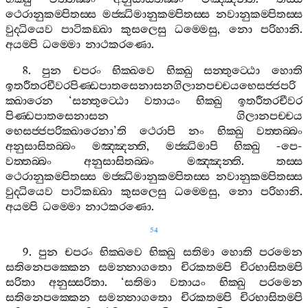
ථෙරානුකම‍්පිතස‍්ස
මජ‍්ඣිමානුකම‍්පිතස‍්ස
නවානුකම‍්පිතස‍්ස
වුද‍්ධියෙව
පාටිකඞ‍්ඛා
කුසලෙසු
ධම‍්මෙසු
,
නො
පරිහානි
.
අයම‍්පි
ධම‍්මො
නාථකරණො
.
8.
පුන
චපරං
භික‍්ඛවෙ
භික‍්ඛු
සන‍්තුට‍්ඨො
හොති
ඉතරීතරචීවරපිණ‍්ඩපාතසෙනාසනගිලානපච‍්චයභෙසජ‍්ජපරි
ක‍්ඛාරෙන
‘
සන‍්තුට‍්ඨො
වතායං
භික‍්ඛු
ඉතරීතරචීවර
පිණ‍්ඩපාතසෙනාසන
ගිලානපච‍්චය
භෙසජ‍්ජපරික‍්ඛාරෙනා
’
ති
ථෙරාපි
නං
භික‍්ඛු
වත‍්තබ‍්බං
අනුසාසිතබ‍්බං
මඤ‍්ඤන‍්ති
,
මජ‍්ඣිමාපි
භික‍්ඛු
-
පෙ
-
වත‍්තබ‍්බං
අනුසාසිතබ‍්බං
මඤ‍්ඤන‍්ති
.
තස‍්ස
ථෙරානුකම‍්පිතස‍්ස
මජ‍්ඣිමානුකම‍්පිතස‍්ස
නවානුකම‍්පිතස‍්ස
වුද‍්ධියෙව
පාටිකඞ‍්ඛා
කුසලෙසු
ධම‍්මෙසු
,
නො
පරිහානි
.
අයම‍්පි
ධම‍්මො
නාථකරණො
.
54
9.
පුන
චපරං
භික‍්ඛවෙ
භික‍්ඛු
සතිමා
හොති
පරමෙන
සතිනෙපක‍්කෙන
සමන‍්නාගතො
චිරකතම‍්පි
චිරභාසිතම‍්පි
සරිතා
අනුස‍්සරිතා
. ‘
සතිමා
වතායං
භික‍්ඛු
පරමෙන
සතිනෙපක‍්කෙන
සමන‍්නාගතො
චිරකතම‍්පි
චිරභාසිතම‍්පි