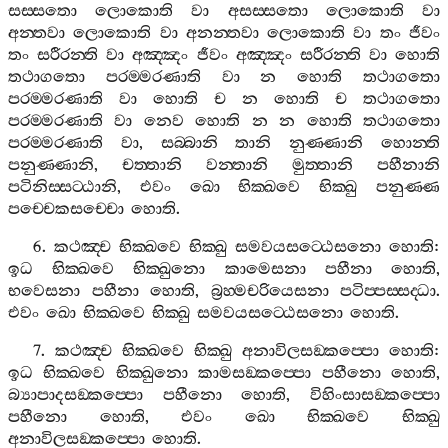
සස‍්සතො
ලොකොති
වා
අසස‍්සතො
ලොකොති
වා
අන‍්තවා
ලොකොති
වා
අනන‍්තවා
ලොකොති
වා
තං
ජීවං
තං
සරීරන‍්ති
වා
අඤ‍්ඤං
ජීවං
අඤ‍්ඤං
සරීරන‍්ති
වා
හොති
තථාගතො
පරම‍්මරණාති
වා
න
හොති
තථාගතො
පරම‍්මරණාති
වා
හොති
ච
න
හොති
ච
තථාගතො
පරම‍්මරණාති
වා
නෙව
හොති
න
න
හොති
තථාගතො
පරම‍්මරණාති
වා
,
සබ‍්බානි
තානි
නුණ‍්ණානි
හොන‍්ති
පනුණ‍්ණානි
,
චත‍්තානි
වන‍්තානි
මුත‍්තානි
පහීනානි
පටිනිස‍්සට‍්ඨානි
,
එවං
ඛො
භික‍්ඛවෙ
භික‍්ඛු
පනුණ‍්ණ
පච‍්චෙකසච‍්චො
හොති
.
6.
කථඤ‍්ච
භික‍්ඛවෙ
භික‍්ඛු
සමවයසට‍්ඨෙසනො
හොති
:
ඉධ
භික‍්ඛවෙ
භික‍්ඛුනො
කාමෙසනා
පහීනා
හොති
,
භවෙසනා
පහීනා
හොති
,
බ්‍රහ‍්මචරියෙසනා
පටිප‍්පස‍්සද‍්ධා
.
එවං
ඛො
භික‍්ඛවෙ
භික‍්ඛු
සමවයසට‍්ඨෙසනො
හොති
.
7.
කථඤ‍්ච
භික‍්ඛවෙ
භික‍්ඛු
අනාවිලසඞ‍්කප‍්පො
හොති
:
ඉධ
භික‍්ඛවෙ
භික‍්ඛුනො
කාමසඞ‍්කප‍්පො
පහීනො
හොති
,
බ්‍යාපාදසඞ‍්කප‍්පො
පහීනො
හොති
,
විහිංසාසඞ‍්කප‍්පො
පහීනො
හොති
,
එවං
ඛො
භික‍්ඛවෙ
භික‍්ඛු
අනාවිලසඞ‍්කප‍්පො
හොති
.