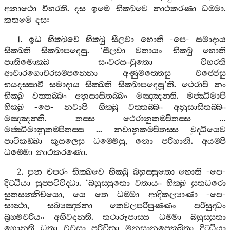
අනාථො
විහරති
.
දස
ඉමෙ
භික‍්ඛවෙ
නාථකරණා
ධම‍්මා
.
කතමෙ
දස
:
1.
ඉධ
භික‍්ඛවෙ
භික‍්ඛු
සීලවා
හොති
-
පෙ
-
සමාදාය
සික‍්ඛති
සික‍්ඛාපදෙසු
. ‘
සීලවා
වතායං
භික‍්ඛු
හොති
පාතිමොක‍්ඛ
සංවරසංවුතො
විහරති
ආචාරගොචරසම‍්පන‍්නො
අණුමත‍්තෙසු
වජ‍්ජෙසු
භයදස‍්සාවී
සමාදාය
සික‍්ඛති
සික‍්ඛාපදෙසූ
’
ති
.
ථෙරාපි
නං
භික‍්ඛු
වත‍්තබ‍්බං
අනුසාසිතබ‍්බං
මඤ‍්ඤන‍්ති
.
මජ‍්ඣිමාපි
භික‍්ඛු
-
පෙ
-
නවාපි
භික‍්ඛු
වත‍්තබ‍්බං
අනුසාසිතබ‍්බං
මඤ‍්ඤන‍්ති
.
තස‍්ස
ථෙරානුකම‍්පිතස‍්ස
...
මජ‍්ඣිමානුකම‍්පිතස‍්ස
...
නවානුකම‍්පිතස‍්ස
වුද‍්ධියෙව
පාටිකඞ‍්ඛා
කුසලෙසු
ධම‍්මෙසු
,
නො
පරිහානි
.
අයම‍්පි
ධම‍්මො
නාථකරණො
.
2.
පුන
චපරං
භික‍්ඛවෙ
භික‍්ඛු
බහුස‍්සුතො
හොති
-
පෙ
-
දිට‍්ඨියා
සුප‍්පටිවිද‍්ධා
. ‘
බහුස‍්සුතො
වතායං
භික‍්ඛු
සුතධරො
සුතසන‍්නිචයො
,
යෙ
තෙ
ධම‍්මා
ආදිකල්‍යාණා
-
පෙ
-
සාත්‍ථා
,
සබ්‍යඤ‍්ජනා
කෙවලපරිපුණ‍්ණං
පරිසුද‍්ධං
බ්‍රහ‍්මචරියං
අභිවදන‍්ති
.
තථාරූපාස‍්ස
ධම‍්මා
බහුස‍්සුතා
හොන‍්ති
ධතා
වචසා
පරිචිතා
මනසානුපෙක‍්ඛිතා
දිට‍්ඨියා