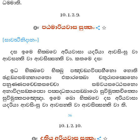
ධම‍්මාති
.
10. 1. 2. 9.
පඨමාරියවාස
සුත‍්තං
[
සාවත්‍ථිනිදානං
]
දස
ඉමෙ
භික‍්ඛවෙ
අරියවාසා
යදරියා
ආවසිංසු
වා
ආවසන‍්ති
වා
ආවසිස‍්සන‍්ති
වා
.
කතමෙ
දස
:
ඉධ
භික‍්ඛවෙ
භික‍්ඛු
පඤ‍්චඞ‍්ගවිප‍්පහීනො
හොති
ඡළඞ‍්ගසමන‍්නාගතො
එකාරක‍්ඛො
චතුරාපස‍්සෙනො
පනුණ‍්ණපච‍්චෙකසච‍්චො
සමවයසට‍්ඨෙසනො
අනාවිලසඞ‍්කප‍්පො
පස‍්සද‍්ධකායසඞ‍්ඛාරො
සුවිමුත‍්තචිත‍්තො
සුවිමුත‍්තපඤ‍්ඤො
.
ඉමෙ
ඛො
භික‍්ඛවෙ
දස
අරියවාසා
යදරියා
ආවසිංසු
වා
ආවසන‍්ති
වා
ආවසිස‍්සන‍්ති
වා
ති
.
56
10. 1. 2. 10.
දුතිය
අරියවාස
සුත‍්තං