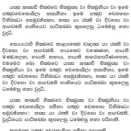
යස‍්ස
කස‍්සචි
භික‍්ඛවෙ
භික‍්ඛුස‍්ස
වා
භික‍්ඛුනියා
වා
ඉමෙ
පඤ‍්චචෙතොඛිලා
අප‍්පහීනා
ඉමෙ
පඤ‍්ච
චෙතසො
විනිබන්‍ධා
අසමුච‍්ඡින‍්නා
,
තස‍්ස
යා
රත‍්ති
වා
දිවසො
වා
ආගච‍්ඡති
හානියෙව
පාටිකඞ‍්ඛා
කුසලෙසු
ධම‍්මෙසු
නො
වුද‍්ධි
.
සෙය්‍යථාපි
භික‍්ඛවෙ
කාළපක‍්ඛෙ
චන්‍දස‍්ස
යා
රත‍්ති
වා
දිවසො
වා
ආගච‍්ඡති
.
හායතෙව
වණ‍්ණෙන
,
හායති
මණ‍්ඩලෙන
,
හායති
ආභාය
,
හායති
ආරොහපරිණාහෙන
,
එමමෙව
ඛො
භික‍්ඛවෙ
යස‍්ස
කස‍්සචි
භික‍්ඛුස‍්ස
වා
භික‍්ඛුනියා
වා
ඉමෙ
පඤ‍්ච
චෙතොඛිලා
අප‍්පහීනා
,
ඉමෙ
පඤ‍්ච
චෙතසො
විනිබන්‍ධා
අසමුච‍්ඡින‍්නා
,
තස‍්ස
යා
රත‍්ති
වා
දිවසො
වා
ආගච‍්ඡති
හානියෙව
පාටිකඞ‍්ඛා
කුසලෙසු
ධම‍්මෙසු
නො
වුද‍්ධි
.
යස‍්ස
කස‍්සචි
භික‍්ඛවෙ
භික‍්ඛුස‍්ස
වා
භික‍්ඛුනියා
වා
පඤ‍්ච
චෙතොඛිලා
පහීනා
පඤ‍්ච
චෙතසො
විනිබන්‍ධා
සමුච‍්ඡින‍්නා
තස‍්ස
යා
රත‍්ති
වා
දිවසො
වා
ආගච‍්ඡති
,
1
වුද‍්ධියෙව
පාටිකඞ‍්ඛා
කුසලෙසු
ධම‍්මෙසු
නො
පරිහානි
.
කතමස‍්ස
පඤ‍්ච
චෙතොඛිලා
පහීනා
හොන‍්ති
,