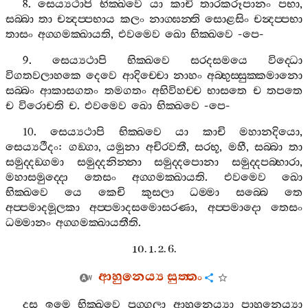
8.
සෙය්‍යථාපි
භික‍්ඛවෙ
යා
කාචි
තාරකරූපානං
පභා
,
සබ‍්බා
තා
චන්‍දප‍්පභාය
කලං
නාග‍්ඝන‍්ති
සොළසිං
චන්‍දප‍්පභා
තාසං
අග‍්ගමක‍්ඛායති
,
එවමෙව
ඛො
භික‍්ඛවෙ
-
පෙ
-
9.
සෙය්‍යථාපි
භික‍්ඛවෙ
සරදසමයෙ
විද‍්ධො
විගතවලාහකෙ
දෙවෙ
ආදිච‍්චො
නාහං
අබ‍්භුස‍්සුක‍්කමානො
සබ‍්බං
ආකාසගතං
තමගතං
අභිවිහච‍්ච
භාසතෙ
ච
තපතෙ
ච
විරොචති
ච
.
එවමෙව
ඛො
භික‍්ඛවෙ
-
පෙ
-
10.
සෙය්‍යථාපි
භික‍්ඛවෙ
යා
කාචි
මහානදියො
,
සෙය්‍යථීදං
:
ගඞ‍්ගා
,
යමුනා
අචිරවතී
,
සරභූ
,
මහී
,
සබ‍්බා
තා
සමුද‍්දඞ‍්ගමා
සමුද‍්දනින‍්නා
සමුද‍්දපොනා
සමුද‍්දපබ‍්භාරා
,
මහාසමුද‍්දො
තෙසං
අග‍්ගමක‍්ඛායති
.
එවමෙව
ඛො
භික‍්ඛවෙ
යෙ
කෙචි
කුසලා
ධම‍්මා
සබ‍්බෙ
තෙ
අප‍්පමාදමූලකා
අප‍්පමාදසමොසරණා
,
අප‍්පමාදො
තෙසං
ධම‍්මානං
අග‍්ගමක‍්ඛායතීති
.
10. 1. 2. 6.
ආහුනෙය්‍ය
සුත‍්තං
දස
ඉමෙ
භික‍්ඛවෙ
පුග‍්ගලා
ආහුනෙය්‍යා
පාහුනෙය්‍යා