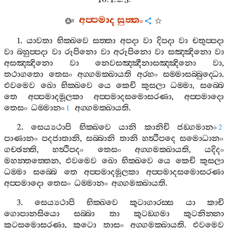
අප‍්පමාද
සුත‍්තං
1.
යාවතා
භික‍්ඛවෙ
සත‍්තා
අපදා
වා
දිපදා
වා
චතුප‍්පදා
වා
බහුප‍්පදා
වා
රූපිනො
වා
අරූපිනො
වා
සඤ‍්ඤිනො
වා
අසඤ‍්ඤිනො
වා
නෙවසඤ‍්ඤීනාසඤ‍්ඤිනො
වා
,
තථාගතො
තෙසං
අග‍්ගමක‍්ඛායති
අරහං
සම‍්මාසබ‍්බුද‍්ධො
.
එවමෙව
ඛො
භික‍්ඛවෙ
යෙ
කෙචි
කුසලා
ධම‍්මා
,
සබ‍්බෙ
තෙ
අප‍්පමාදමූලකා
අප‍්පමාදසමොසරණා
,
අප‍්පමාදො
තෙසං
ධම‍්මානං
අග‍්ගමක‍්ඛායති
.
1
2.
සෙය්‍යථාපි
භික‍්ඛවෙ
යානි
කානිචි
ජඞ‍්ගමානං
2
පාණානං
පදජාතානි
,
සබ‍්බානි
තානි
හත්‍ථිපදෙ
සමොධානං
ගච‍්ඡන‍්ති
,
හත්‍ථිපදං
තෙසං
අග‍්ගමක‍්ඛායති
,
යදිදං
මහන‍්තත‍්තෙන
,
එවමෙව
ඛො
භික‍්ඛවෙ
යෙ
කෙචි
කුසලා
ධම‍්මා
සබ‍්බෙ
තෙ
අප‍්පමාදමූලකා
අප‍්පමාදසමොසරණා
අප‍්පමාදො
තෙසං
ධම‍්මානං
අග‍්ගමක‍්ඛායති
.
3.
සෙය්‍යථාපි
භික‍්ඛවෙ
කූටාගාරස‍්ස
යා
කාචි
ගොපානසියො
සබ‍්බා
තා
කූටඞ‍්ගමා
කූටනින‍්නා
කූටසමොසරණා
,
කූටො
තාසං
අග‍්ගමක‍්ඛායති
.
එවමෙව