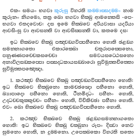
එකං
සමයං
භගවා
කුරූසු
විහරති
කම‍්මාස‍්සදම‍්මං
නාම
කුරූනං
නිගමො
,
තත්‍ර
ඛො
භගවා
භික‍්ඛු
ආමන‍්තෙසි
-
පෙ
-
භගවා
එතදවොච
:
දස
ඉමෙ
භික‍්ඛවෙ
අරියවාසා
යදරියා
ආවසිංසු
වා
ආවසන‍්ති
වා
ආවසිස‍්සන‍්ති
වා
,
කතමෙ
දස
:
ඉධ
භික‍්ඛවෙ
භික‍්ඛු
පඤ‍්චඞ‍්ගවිප‍්පහීනො
හොති
ඡළඞ‍්ග
සමන‍්නාගතො
එකාරක‍්ඛො
චතුරාපස‍්සෙනො
,
පනුණ‍්ණපච‍්චෙකසච‍්චො
සමවයසට‍්ඨෙසනො
අනාවිලසඞ‍්කප‍්පො
පස‍්සද‍්ධකායසඞ‍්ඛාරො
සුවිමුත‍්තචිත‍්තො
සුවිමුත‍්තපඤ‍්ඤො
.
1.
කථඤ‍්ච
භික‍්ඛවෙ
භික‍්ඛු
පඤ‍්චඞ‍්ගවිප‍්පහීනො
හොති
:
ඉධ
භික‍්ඛවෙ
භික‍්ඛුනො
කාමච‍්ඡන්‍දො
පහීනො
හොති
,
බ්‍යාපාදො
පහීනො
හොති
,
ථීනමිද‍්ධං
පහීනං
හොති
,
උද‍්ධච‍්චකුක‍්කුච‍්චං
පහීනං
හොති
,
විචිකිච‍්ඡා
පහීනා
හොති
.
එවං
ඛො
භික‍්ඛවෙ
භික‍්ඛු
පඤ‍්චඞ‍්ගවිප‍්පහීනො
හොති
.
2.
කථඤ‍්ච
භික‍්ඛවෙ
භික‍්ඛු
ඡළඞ‍්ගසමන‍්නාගතො
හොති
:
ඉධ
භික‍්ඛවෙ
භික‍්ඛු
චක‍්ඛුනා
රූපං
දිස‍්වා
නෙව
සුමනො
හොති
,
න
දුම‍්මනො
.
උපෙක‍්ඛකො
විහරති
සතො