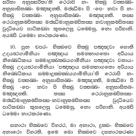
සරිතා
අනුස‍්සරිතා
’
ති
ථෙරාපි
නං
භික‍්ඛු
වත‍්තබ‍්බං
අනුසාසිතබ‍්බං
මඤ‍්ඤන‍්ති
.
මජ‍්ඣිමා
පි
-
පෙ
-
නවා
පි
නං
භික‍්ඛු
වත‍්තබ‍්බං
අනුසාසිතබ‍්බං
මඤ‍්ඤන‍්ති
.
තස‍්ස
ථෙරානුකම‍්පිතස‍්ස
මජ‍්ඣිමානුකම‍්පිතස‍්ස
නවානුකම‍්පිතස‍්ස
වුද‍්ධියෙව
පාටිකඞ‍්ඛා
කුසලෙසු
ධම‍්මෙසු
,
නො
පරිහානි
.
අයම‍්පි
ධම‍්මො
නාථකරණො
.
10.
පුන
චපරං
භික‍්ඛවෙ
භික‍්ඛු
පඤ‍්ඤවා
හොති
උදයත්‍ථගාමිනියා
පඤ‍්ඤාය
සමන‍්නාගතො
අරියාය
නිබ‍්බෙධිකාය
සම‍්මාදුක‍්ඛක‍්ඛයගාමිනියා
පඤ‍්ඤවා
වතායං
භික‍්ඛු
උදයත්‍ථගාමිනියා
‘
පඤ‍්ඤාය
සමන‍්නාගතො
අරියාය
නිබ‍්බෙධිකාය
සම‍්මාදුක‍්ඛක‍්ඛයගාමිනියා
’
ති
ථෙරාපි
නං
භික‍්ඛූ
වත‍්තබ‍්බං
අනුසාසිතබ‍්බං
මඤ‍්ඤන‍්ති
,
මජ‍්ඣිමා
පි
භික‍්ඛු
-
පෙ
-
නවා
පි
භික‍්ඛු
වත‍්තබ‍්බං
අනුසාසිතබං
මඤ‍්ඤන‍්ති
.
තස‍්ස
ථෙරානුකම‍්පිතස‍්ස
-
මජ‍්ඣිමානුකම‍්පිතස‍්ස
-
නවානුකම‍්පිතස‍්ස
වුද‍්ධියෙව
පාටිකඞ‍්ඛා
කුසලෙසු
ධම‍්මෙසු
,
නො
පරිහානි
.
අයම‍්පි
ධම‍්මො
නාථකරණො
.
සනාථා
භික‍්ඛවෙ
විහරථ
,
මා
අනාථා
,
දුක‍්ඛං
භික‍්ඛවෙ
අනාථො
විහරති
.
ඉමෙ
ඛො
භික‍්ඛවෙ
දසනාථකරණා