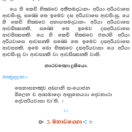
යෙ
හි
කෙචි
භික‍්ඛවෙ
අතීතමද‍්ධානං
අරියා
අරියවාසෙ
ආවසිංසු
,
සබ‍්බෙ
තෙ
ඉමෙව
දස
අරියවාසෙ
ආවසිංසු
.
යෙ
හි
කෙචි
භික‍්ඛවෙ
අනාගතමද‍්ධානං
අරියා
අරියවාසෙ
ආවසිස‍්සන‍්ති
,
සබ‍්බෙ
තෙ
ඉමෙව
දසඅරියවාසෙ
ආවසිස‍්සන‍්ති
.
යෙ
හි
කෙචි
භික‍්ඛවෙ
එතරහි
අරියා
අරියවාසෙ
ආවසන‍්ති
සබ‍්බෙ
තෙ
ඉමෙව
දසඅරියවාසෙ
ආවසන‍්ති
.
ඉමෙ
ඛො
භික‍්ඛවෙ
දසඅරියවාසා
යෙ
අරියා
ආවසිංසු
වා
ආවසන‍්ති
වා
ආවසිස‍්සන‍්ති
වාති
.
නාථවග‍්ගො
දුතියො
.
තස‍්සුද‍්දානං
:
සෙනාසනඤ‍්ච
අඞ‍්ගානි
සංයොජන
ඛිලෙන
ච
අප‍්පමාදො
ආහුනෙය්‍යා
ද‍්වෙනාථා
ද‍්වෙඅරියවාසා
චා
’
ති
.
1
62
3.
මහාවග‍්ගො