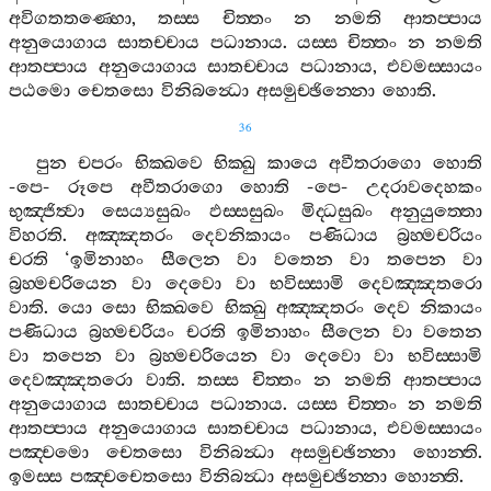
අවිගතතණ‍්හො
,
තස‍්ස
චිත‍්තං
න
නමති
ආතප‍්පාය
අනුයොගාය
සාතච‍්චාය
පධානාය
.
යස‍්ස
චිත‍්තං
න
නමති
ආතප‍්පාය
අනුයොගාය
සාතච‍්චාය
පධානාය
,
එවමස‍්සායං
පඨමො
චෙතසො
විනිබන්‍ධො
අසමුච‍්ඡින‍්නො
හොති
.
36
පුන
චපරං
භික‍්ඛවෙ
භික‍්ඛු
කායෙ
අවීතරාගො
හොති
-
පෙ
-
රූපෙ
අවීතරාගො
හොති
-
පෙ
-
උදරාවදෙහකං
භුඤ‍්ජිත්‍වා
සෙය්‍යසුඛං
ඵස‍්සසුඛං
මිද‍්ධසුඛං
අනුයුත‍්තො
විහරති
.
අඤ‍්ඤතරං
දෙවනිකායං
පණිධාය
බ්‍රහ‍්මචරියං
චරති
‘
ඉමිනාහං
සීලෙන
වා
වතෙන
වා
තපෙන
වා
බ්‍රහ‍්මචරියෙන
වා
දෙවො
වා
භවිස‍්සාමි
දෙවඤ‍්ඤතරො
වාති
.
යො
සො
භික‍්ඛවෙ
භික‍්ඛු
අඤ‍්ඤතරං
දෙව
නිකායං
පණිධාය
බ්‍රහ‍්මචරියං
චරති
ඉමිනාහං
සීලෙන
වා
වතෙන
වා
තපෙන
වා
බ්‍රහ‍්මචරියෙන
වා
දෙවො
වා
භවිස‍්සාමි
දෙවඤ‍්ඤතරො
වාති
.
තස‍්ස
චිත‍්තං
න
නමති
ආතප‍්පාය
අනුයොගාය
සාතච‍්චාය
පධානාය
.
යස‍්ස
චිත‍්තං
න
නමති
ආතප‍්පාය
අනුයොගාය
සාතච‍්චාය
පධානාය
,
එවමස‍්සායං
පඤ‍්චමො
චෙතසො
විනිබන්‍ධා
අසමුච‍්ඡින‍්නා
හොන‍්ති
.
ඉමස‍්ස
පඤ‍්චචෙතසො
විනිබන්‍ධා
අසමුච‍්ඡින‍්නා
හොන‍්ති
.