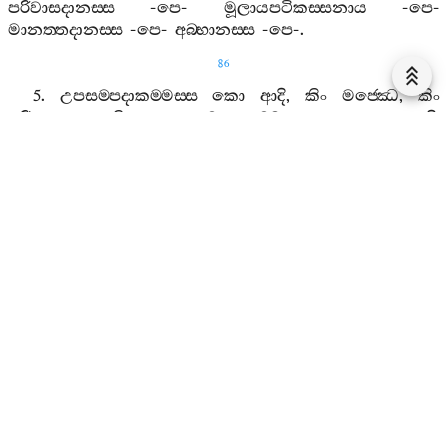
පරිවාසදානස‍්ස
-
පෙ
-
මූලායපටිකස‍්සනාය
-
පෙ
-
මානත‍්තදානස‍්ස
-
පෙ
-
අබ‍්භානස‍්ස
-
පෙ
-.
86
5.
උපසම‍්පදාකම‍්මස‍්ස
කො
ආදි
,
කිං
මජ‍්ඣෙ
,
කිං
පරියොසානන‍්ති
:
උපසම‍්පදාකම‍්මස‍්ස
පුග‍්ගලො
ආදි
,
ඤත‍්ති
මජ‍්ඣෙ
,
කම‍්මවාචා
පරියොසානං
.
6.
තජ‍්ජනීයකම‍්මස‍්ස
පටිප‍්පස‍්සද‍්ධියා
කො
ආදි
,
කිං
මජ‍්ඣෙ
,
කිං
පරියොසානන‍්ති
:
තජ‍්ජනීයකම‍්මස‍්ස
පටිප‍්පස‍්සද‍්ධියා
සම‍්මාවත‍්තනා
ආදි
,
ඤත‍්ති
මජ‍්ඣෙ
,
කම‍්මවාචා
පරියොසානං
.
7.
නියස‍්සකම‍්මස‍්ස
-
පෙ
-
පබ‍්බාජනීයකම‍්මස‍්ස
-
පෙ
-
පටිසාරණීයකම‍්මස‍්ස
-
පෙ
-
උක‍්ඛෙපනීයකම‍්මස‍්ස
පටිප‍්පස‍්සද‍්ධියා
කො
ආදි
,
කිං
මජ‍්ඣෙ
,
කිං
පරියොසානන‍්ති
:
උක‍්ඛෙපනීයකම‍්මස‍්ස
පටිප‍්පස‍්සද‍්ධියා
සම‍්මා
වත‍්තනා
ආදි
,
ඤත‍්ති
මජ‍්ඣෙ
,
කම‍්මවාචා
පරියොසානං
.
8.
සතිවිනයස‍්ස
කො
ආදි
,
කිං
මජ‍්ඣෙ
,
කිං