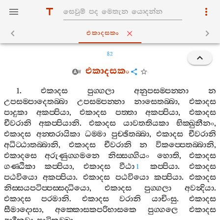
එකාදසකං
82
එකාදසකං
1.
එකාදස
පුග‍්ගලා
අනුපසම‍්පන‍්නා
න
උපසම‍්පාදෙතබ‍්බා
උපසම‍්පන‍්නා
නාසෙතබ‍්බා
,
එකාදස
පාදුකා
අකප‍්පියා
,
එකාදස
පත‍්තා
අකප‍්පියා
,
එකාදස
චීවරානි
අකප‍්පියානි
.
එකාදස
යාවතතියකා
භික‍්ඛුනීනං
,
එකාදස
අන‍්තරායිකා
ධම‍්මා
පුච‍්ඡිතබ‍්බා
,
එකාදස
චීවරානි
අධිට‍්ඨාතබ‍්බානි
,
එකාදස
චීවරානි
න
විකප‍්පෙතබ‍්බානි
,
එකාදසෙ
අරුණුග‍්ගමනෙ
නිස‍්සග‍්ගියං
හොති
,
එකාදස
ගණ‍්ඨිකා
කප‍්පියා
,
එකාදස
වීඨා
කප‍්පියා
.
එකාදස
1
පඨවියො
අකප‍්පියා
.
එකාදස
පඨවියො
කප‍්පියා
.
එකාදස
නිස‍්සයපටිප‍්පස‍්සද‍්ධියො
,
එකාදස
පුග‍්ගලා
අවන්‍දියා
.
එකාදස
පරමානි
.
එකාදස
වරානි
යාචිංසු
.
එකාදස
සීමාදොසා
,
අක‍්කොසකපරිභාසකෙ
පුග‍්ගලෙ
එකාදස