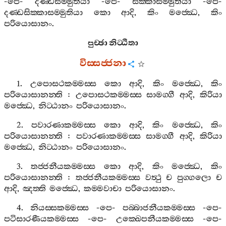
-
පෙ
-
දණ‍්ඩසම‍්මුතියා
-
පෙ
-
සික‍්කාසම‍්මුතියා
-
පෙ
-
දණ‍්ඩසික‍්කාසම‍්මුතියා
කො
ආදි
,
කිං
මජ‍්ඣෙ
,
කිං
පරියොසානං
.
පුච‍්ඡා
නිට‍්ඨිතා
විස‍්සජ‍්ජනා
1.
උපොසථකම‍්මස‍්ස
කො
ආදි
,
කිං
මජ‍්ඣෙ
,
කිං
පරියොසානන‍්ති
:
උපොසථකම‍්මස‍්ස
සාමග‍්ගී
ආදි
,
කිරියා
මජ‍්ඣෙ
,
නිට‍්ඨානං
පරියොසානං
.
2.
පවාරණාකම‍්මස‍්ස
කො
ආදි
,
කිං
මජ‍්ඣෙ
,
කිං
පරියොසානන‍්ති
:
පවාරණාකම‍්මස‍්ස
සාමග‍්ගී
ආදි
,
කිරියා
මජ‍්ඣෙ
,
නිට‍්ඨානං
පරියොසානං
.
3.
තජ‍්ජනීයකම‍්මස‍්ස
කො
ආදි
,
කිං
මජ‍්ඣෙ
,
කිං
පරියොසානන‍්ති
:
තජ‍්ජනීයකම‍්මස‍්ස
වත්‍ථු
ච
පුග‍්ගලො
ච
ආදි
,
ඤත‍්ති
මජ‍්ඣෙ
,
කම‍්මවාචා
පරියොසානං
.
4.
නියස‍්සකම‍්මස‍්ස
-
පෙ
-
පබ‍්බාජනීයකම‍්මස‍්ස
-
පෙ
-
පටිසාරණීයකම‍්මස‍්ස
-
පෙ
-
උක‍්ඛෙපනීයකම‍්මස‍්ස
-
පෙ
-