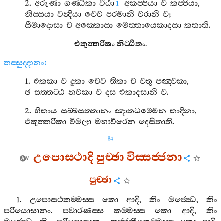
2.
අරුණා
ගණ‍්ඨිකා
වීඨා
අකප‍්පියා
ච
කප‍්පියා
,
1
නිස‍්සයා
වන්‍දියා
චෙව
පරමානි
වරානි
ච
;
සීමාදොසා
ච
අක‍්කොසා
මෙත‍්තායෙකාදසා
කතාති
.
එකුත‍්තරිකං
නිට‍්ඨිතං
.
තස‍්සුද‍්දානං
:
1.
එකකා
ච
දුකා
චෙව
තිකා
ච
චතු
පඤ‍්චකා
,
ඡ
සත‍්තට‍්ඨ
නවකා
ච
දස
එකාදසානි
ච
.
2.
හිතාය
සබ‍්බසත‍්තානං
ඤාතධම‍්මෙන
තාදිනා
,
එකුත‍්තරිකා
විමලා
මහාවීරෙන
දෙසිතාති
.
84
උපොසථාදි
පුච‍්ඡා
විස‍්සජ‍්ජනා
පුච‍්ඡා
1.
උපොසථකම‍්මස‍්ස
කො
ආදි
,
කිං
මජ‍්ඣෙ
,
කිං
පරියොසානං
.
පවාරණස‍්ස
කම‍්මස‍්ස
කො
ආදි
,
කිං