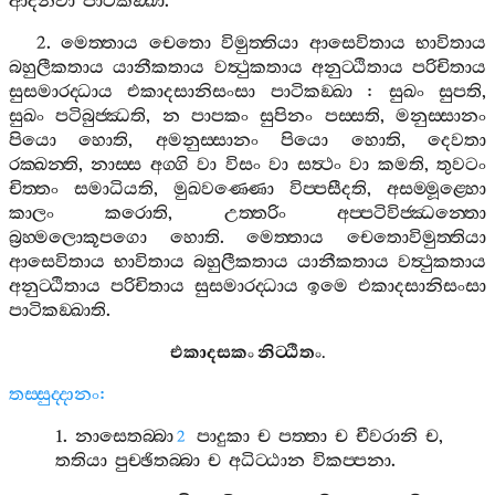
ආදීනවා
පාටිකඞ‍්ඛා
.
2.
මෙත‍්තාය
චෙතො
විමුත‍්තියා
ආසෙවිතාය
භාවිතාය
බහුලීකතාය
යානීකතාය
වත්‍ථුකතාය
අනුට‍්ඨිතාය
පරිචිතාය
සුසමාරද‍්ධාය
එකාදසානිසංසා
පාටිකඞ‍්ඛා
:
සුඛං
සුපති
,
සුඛං
පටිබුජ‍්ඣති
,
න
පාපකං
සුපිනං
පස‍්සති
,
මනුස‍්සානං
පියො
හොති
,
අමනුස‍්සානං
පියො
හොති
,
දෙවතා
රක‍්ඛන‍්ති
,
නාස‍්ස
අග‍්ගි
වා
විසං
වා
සත්‍ථං
වා
කමති
,
තුවටං
චිත‍්තං
සමාධියති
,
මුඛවණ‍්ණො
විප‍්පසීදති
,
අසම‍්මූළ‍්හො
කාලං
කරොති
,
උත‍්තරිං
අප‍්පටිවිජ‍්ඣන‍්තො
බ්‍රහ‍්මලොකූපගො
හොති
.
මෙත‍්තාය
චෙතොවිමුත‍්තියා
ආසෙවිතාය
භාවිතාය
බහුලීකතාය
යානීකතාය
වත්‍ථුකතාය
අනුට‍්ඨිතාය
පරිචිතාය
සුසමාරද‍්ධාය
ඉමෙ
එකාදසානිසංසා
පාටිකඞ‍්ඛාති
.
එකාදසකං
නිට‍්ඨිතං
.
තස‍්සුද‍්දානං
:
1.
නාසෙතබ‍්බා
පාදුකා
ච
පත‍්තා
ච
චීවරානි
ච
,
2
තතියා
පුච‍්ඡිතබ‍්බා
ච
අධිට‍්ඨාන
විකප‍්පනා
.