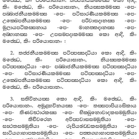
මජ‍්ඣෙ
,
කිං
පරියොසානං
.
තජ‍්ජනීයකම‍්මස‍්ස
කො
ආදි
,
කිං
මජ‍්ඣෙ
,
කිං
පරියොසානං
,
නියස‍්සකම‍්මස‍්ස
-
පෙ
-
පබ‍්බාජනීයකම‍්මස‍්ස
-
පෙ
-
පටිසාරණීයකම‍්මස‍්ස
-
පෙ
-
උක‍්ඛෙපනීයකම‍්මස‍්ස
-
පෙ
-
පරිවාසදානස‍්ස
-
පෙ
-
මූලායපටිකස‍්සනාය
-
පෙ
-
මානත‍්තදානස‍්ස
-
පෙ
-
අබ‍්භානස‍්ස
-
පෙ
-
උපසම‍්පදාකම‍්මස‍්ස
කො
ආදි
,
කිං
මජ‍්ඣෙ
,
කිං
පරියොසානං
:
2.
තජ‍්ජනීයකම‍්මස‍්ස
පටිප‍්පස‍්සද‍්ධියා
කො
ආදි
,
කිං
මජ‍්ඣෙ
,
කිං
පරියොසානං
,
නියස‍්සකම‍්මස‍්ස
පටිප‍්පස‍්සද‍්ධියා
-
පෙ
-
පබ‍්බාජනීයකම‍්මස‍්ස
පටිප‍්පස‍්සද‍්ධියා
-
පෙ
-
පටිසාරණීයකම‍්මස‍්ස
පටිප‍්පස‍්සද‍්ධියා
-
පෙ
-
උක‍්ඛෙපනීයකම‍්මස‍්ස
පටිප‍්පස‍්සද‍්ධියා
කො
ආදි
,
කිං
මජ‍්ඣෙ
,
කිං
පරියොසානං
.
3.
සතිවිනයස‍්ස
කො
ආදි
,
කිං
මජ‍්ඣෙ
,
කිං
පරියොසානං
.
අමූළ‍්හවිනයස‍්ස
-
පෙ
-
තස‍්සපාපිය්‍යසිකාය
-
පෙ
-
තිණවත්‍ථාරකස‍්ස
-
පෙ
-
භික‍්ඛුනොවාදකසම‍්මුතියා
-
පෙ
-
තිචීවරෙන
අවිප‍්පවාසසම‍්මුතියා
-
පෙ
-
සන්‍ථතසම‍්මුතියා
-
පෙ
-
රූපියඡඩ‍්ඩකසම‍්මුතියා
-
පෙ
-
සාටියගාහාපකසම‍්මුතියා
-
පෙ
-
පත‍්තග‍්ගාහාපකසම‍්මුතියා