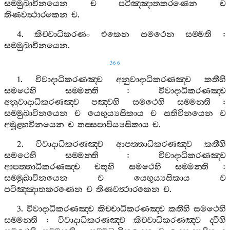
සම‍්මුඛාවිනයෙන
ච
පටිඤ‍්ඤාතකරණෙන
ච
තිණවත්‍ථාරකෙන
ච
.
4.
කිච‍්චාධිකරණං
එකෙන
සමථෙන
සම‍්මති
:
සම‍්මුඛාවිනයෙන
.
366
1.
විවාදාධිකරණඤ‍්ච
අනුවාදාධිකරණඤ‍්ච
කතීහි
සමථෙහි
සම‍්මන‍්ති
:
විවාදාධිකරණඤ‍්ච
අනුවාදාධිකරණඤ‍්ච
පඤ‍්චහි
සමථෙහි
සම‍්මන‍්ති
:
සම‍්මුඛාවිනයෙන
ච
යෙභුය්‍යසිකාය
ච
සතිවිනයෙන
ච
අමූළ‍්හවිනයෙන
ච
තස‍්සපාපිය්‍යසිකාය
ච
.
2.
විවාදාධිකරණඤ‍්ච
ආපත‍්තාධිකරණඤ‍්ච
කතීහි
සමථෙහි
සම‍්මන‍්ති
:
විවාදාධිකරණඤ‍්ච
ආපත‍්තාධිකරණඤ‍්ච
චතූහි
සමථෙහි
සම‍්මන‍්ති
:
සම‍්මුඛාවිනයෙන
ච
යෙභුය්‍යසිකාය
ච
පටිඤ‍්ඤාතකරණෙන
ච
තිණවත්‍ථාරකෙන
ච
.
3.
විවාදාධිකරණඤ‍්ච
කිච‍්චාධිකරණඤ‍්ච
කතීහි
සමථෙහි
සම‍්මන‍්ති
:
විවාදාධිකරණඤ‍්ච
කිච‍්චාධිකරණඤ‍්ච
ද‍්වීහි