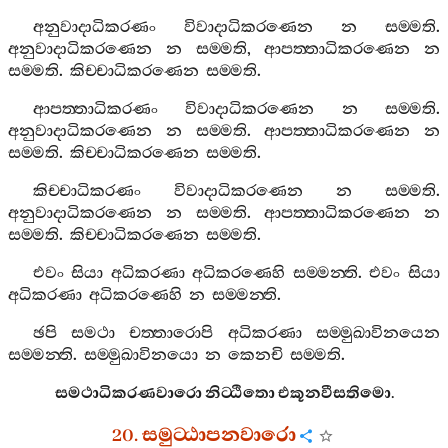
අනුවාදාධිකරණං
විවාදාධිකරණෙන
න
සම‍්මති
.
අනුවාදාධිකරණෙන
න
සම‍්මති
,
ආපත‍්තාධිකරණෙන
න
සම‍්මති
.
කිච‍්චාධිකරණෙන
සම‍්මති
.
ආපත‍්තාධිකරණං
විවාදාධිකරණෙන
න
සම‍්මති
.
අනුවාදාධිකරණෙන
න
සම‍්මති
.
ආපත‍්තාධිකරණෙන
න
සම‍්මති
.
කිච‍්චාධිකරණෙන
සම‍්මති
.
කිච‍්චාධිකරණං
විවාදාධිකරණෙන
න
සම‍්මති
.
අනුවාදාධිකරණෙන
න
සම‍්මති
.
ආපත‍්තාධිකරණෙන
න
සම‍්මති
.
කිච‍්චාධිකරණෙන
සම‍්මති
.
එවං
සියා
අධිකරණා
අධිකරණෙහි
සම‍්මන‍්ති
.
එවං
සියා
අධිකරණා
අධිකරණෙහි
න
සම‍්මන‍්ති
.
ඡපි
සමථා
චත‍්තාරොපි
අධිකරණා
සම‍්මුඛාවිනයෙන
සම‍්මන‍්ති
.
සම‍්මුඛාවිනයො
න
කෙනචි
සම‍්මති
.
සමථාධිකරණවාරො
නිට‍්ඨිතො
එකූනවීසතිමො
.
20.
සමුට‍්ඨාපනවාරො