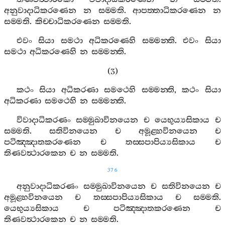
අනුවාදාධිකරණෙන
න
සම‍්මති
.
ආපත‍්තාධිකරණෙන
න
සම‍්මති
.
කිච‍්චාධිකරණෙන
සම‍්මති
.
එවං
සියා
සමථා
අධිකරණෙහි
සම‍්මන‍්ති
.
එවං
සියා
සමථා
අධිකරණෙහි
න
සම‍්මන‍්ති
.
(3)
කථං
සියා
අධිකරණා
සමථෙහි
සම‍්මන‍්ති
,
කථං
සියා
අධිකරණා
සමථෙහි
න
සම‍්මන‍්ති
.
විවාදාධිකරණං
සම‍්මුඛාවිනයෙන
ච
යෙභුය්‍යසිකාය
ච
සම‍්මති
.
සතිවිනයෙන
ච
අමූළ‍්හවිනයෙන
ච
පටිඤ‍්ඤාතකරණෙන
ච
තස‍්සපාපිය්‍යසිකාය
ච
තිණවත්‍ථාරකෙන
ච
න
සම‍්මති
.
376
අනුවාදාධිකරණං
සම‍්මුඛාවිනයෙන
ච
සතිවිනයෙන
ච
අමූළ‍්හවිනයෙන
ච
තස‍්සපාපිය්‍යසිකාය
ච
සම‍්මති
.
යෙභුය්‍යසිකාය
ච
පටිඤ‍්ඤාතකරණෙන
ච
තිණවත්‍ථාරකෙන
ච
න
සම‍්මති
.