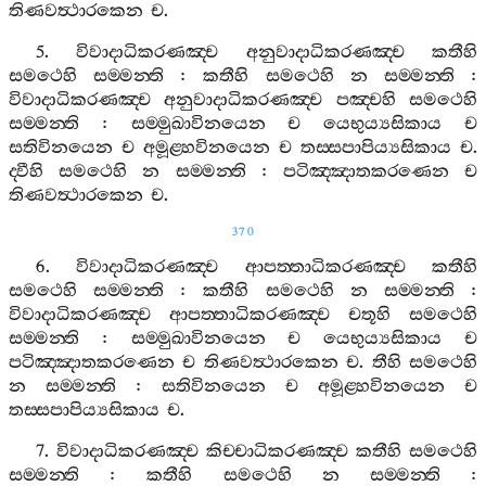
තිණවත්‍ථාරකෙන
ච
.
5.
විවාදාධිකරණඤ‍්ච
අනුවාදාධිකරණඤ‍්ච
කතීහි
සමථෙහි
සම‍්මන‍්ති
:
කතීහි
සමථෙහි
න
සම‍්මන‍්ති
:
විවාදාධිකරණඤ‍්ච
අනුවාදාධිකරණඤ‍්ච
පඤ‍්චහි
සමථෙහි
සම‍්මන‍්ති
:
සම‍්මුඛාවිනයෙන
ච
යෙභුය්‍යසිකාය
ච
සතිවිනයෙන
ච
අමූළ‍්හවිනයෙන
ච
තස‍්සපාපිය්‍යසිකාය
ච
.
ද‍්වීහි
සමථෙහි
න
සම‍්මන‍්ති
:
පටිඤ‍්ඤාතකරණෙන
ච
තිණවත්‍ථාරකෙන
ච
.
370
6.
විවාදාධිකරණඤ‍්ච
ආපත‍්තාධිකරණඤ‍්ච
කතීහි
සමථෙහි
සම‍්මන‍්ති
:
කතීහි
සමථෙහි
න
සම‍්මන‍්ති
:
විවාදාධිකරණඤ‍්ච
ආපත‍්තාධිකරණඤ‍්ච
චතූහි
සමථෙහි
සම‍්මන‍්ති
:
සම‍්මුඛාවිනයෙන
ච
යෙභුය්‍යසිකාය
ච
පටිඤ‍්ඤාතකරණෙන
ච
තිණවත්‍ථාරකෙන
ච
.
තීහි
සමථෙහි
න
සම‍්මන‍්ති
:
සතිවිනයෙන
ච
අමූළ‍්හවිනයෙන
ච
තස‍්සපාපිය්‍යසිකාය
ච
.
7.
විවාදාධිකරණඤ‍්ච
කිච‍්චාධිකරණඤ‍්ච
කතීහි
සමථෙහි
සම‍්මන‍්ති
:
කතීහි
සමථෙහි
න
සම‍්මන‍්ති
: