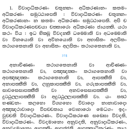
1.
විවාදාධිකරණං
චතුන‍්නං
අධිකරණානං
කතමං
අධිකරණං
සමුට‍්ඨාපෙති
:
විවාදාධිකරණං
චතුන‍්නං
අධිකරණානං
න
කතමං
අධිකරණං
සමුට‍්ඨාපෙති
.
අපි
ච
විවාදාධිකරණපච‍්චයා
චත‍්තාරො
අධිකරණා
ජායන‍්ති
.
යථා
කථං
විය
:
ඉධ
භික‍්ඛූ
විවදන‍්ති
ධම‍්මොති
වා
අධම‍්මොති
වා
විනයොති
වා
අවිනයොති
වා
අභාසිතං
අලපිතං
තථාගතෙනාති
වා
අභාසිතං
අලපිතං
තථාගතෙනාති
වා
,
378
අනාචිණ‍්ණං
තථාගතෙනාති
වා
ආචිණ‍්ණං
තථාගතෙනාති
වා
,
පඤ‍්ඤත‍්තං
තථාගතෙනාති
වා
අපඤ‍්ඤත‍්තං
තථාගතෙනාති
වා
,
ආපත‍්තීති
වා
,
අනාපත‍්තීති
වා
,
ලහුකාපත‍්තීති
වා
,
ගරුකාපත‍්තීති
වා
,
සාවසෙසාපත‍්තීති
වා
අනවසෙසාපත‍්තීති
වා
,
දුට‍්ඨුල‍්ලාපත‍්තීති
වා
අදුට‍්ඨුල‍්ලාපත‍්තීති
වා
.
යං
තත්‍ථ
භණ‍්ඩනං
කලහො
විග‍්ගහො
විවාදො
නානාවාදො
අඤ‍්ඤථාවාදො
විපච‍්චතාය
වොහාරො
මෙධගං
ඉදං
වුච‍්චති
විවාදාධිකරණං
.
විවාදාධිකරණෙ
සඞ‍්ඝො
විවදති
,
විවාදාධිකරණං
.
විවදමානො
අනුවදති
,
අනුවාදාධිකරණං
,
අනුවදමානො
ආපත‍්තිං
ආපජ‍්ජති
,
ආපත‍්තාධිකරණං
.
තාය