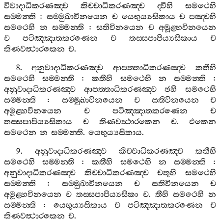
විවාදාධිකරණඤ‍්ච
කිච‍්චාධිකරණඤ‍්ච
ද‍්වීහි
සමථෙහි
සම‍්මන‍්ති
:
සම‍්මුඛාවිනයෙන
ච
යෙභුය්‍යසිකාය
ච
පඤ‍්චහි
සමථෙහි
න
සම‍්මන‍්ති
:
සතිවිනයෙන
ච
අමූළ‍්හවිනයෙන
ච
පටිඤ‍්ඤාතකරණෙන
ච
තස‍්සපාපිය්‍යසිකාය
ච
තිණවත්‍ථාරකෙන
ච
.
8.
අනුවාදාධිකරණඤ‍්ච
ආපත‍්තාධිකරණඤ‍්ච
කතීහි
සමථෙහි
සම‍්මන‍්ති
:
කතීහි
සමථෙහි
න
සම‍්මන‍්ති
:
අනුවාදාධිකරණඤ‍්ච
ආපත‍්තාධිකරණඤ‍්ච
ඡහි
සමථෙහි
සම‍්මන‍්ති
:
සම‍්මුඛාවිනයෙන
ච
සතිවිනයෙන
ච
අමූළ‍්හවිනයෙන
ච
පටිඤ‍්ඤාතකරණෙන
ච
තස‍්සපාපිය්‍යසිකාය
ච
තිණවත්‍ථාරකෙන
ච
.
එකෙන
සමථෙන
න
සම‍්මන‍්ති
.
යෙභුය්‍යසිකාය
.
9.
අනුවාදාධිකරණඤ‍්ච
කිච‍්චාධිකරණඤ‍්ච
කතීහි
සමථෙහි
සම‍්මන‍්ති
:
කතීහි
සමථෙහි
න
සම‍්මන‍්ති
:
අනුවාදාධිකරණඤ‍්ච
කිච‍්චාධිකරණඤ‍්ච
චතූහි
සමථෙහි
සම‍්මන‍්ති
:
සම‍්මුඛාවිනයෙන
ච
සතිවිනයෙන
ච
අමූළ‍්හවිනයෙන
ච
තස‍්සපාපිය්‍යසිකා
ච
.
තීහි
සමථෙහි
න
සම‍්මන‍්ති
:
යෙභුය්‍යසිකාය
ච
පටිඤ‍්ඤාතකරණෙන
ච
තිණවත්‍ථාරකෙන
ච
.