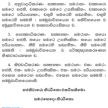
2.
අනුවාදාධිකරණං
සත‍්තන‍්නං
සමථානං
චත‍්තාරො
සමථෙ
භජති
,
චත‍්තාරො
සමථෙ
උපනිස‍්සිතං
,
චත‍්තාරො
සමථෙ
පරියාපන‍්නං
,
චතූහි
සමථෙහි
සඞ‍්ගහීතං
.
චතූහි
සමථෙහි
සම‍්මති
:
සම‍්මුඛාවිනයෙන
ච
සතිවිනයෙන
ච
අමූළ‍්හවිනයෙන
ච
තස‍්සපාපිය්‍යසිකාය
ච
.
3.
ආපත‍්තාධිකරණං
සත‍්තන‍්නං
සමථානං
තයො
සමථෙ
භජති
.
තයො
සමථෙ
උපනිස‍්සිතං
තයො
සමථෙ
පරියාපන‍්නං
.
තීහි
සමථෙහි
සඞ‍්ගහීතං
.
තීහි
සමථෙහි
සම‍්මති
:
සම‍්මුඛාවිනයෙන
ච
පටිඤ‍්ඤාතකරණෙන
තිණවත්‍ථාරකෙන
ච
.
4.
කිච‍්චාධිකරණං
සත‍්තන‍්නං
සමථානං
එකං
සමථං
භජති
,
එකං
සමථං
උපනිස‍්සිතං
.
එකං
සමථං
පරියාපන‍්නං
.
එකෙන
සමථෙන
සඞ‍්ගහීතං
.
එකෙන
සමථෙන
සම‍්මති
:
සම‍්මුඛාවිනයෙනාති
.
භජතිවාරො
නිට‍්ඨිතො
එකවීසතිමො
.
සමථභෙදො
නිට‍්ඨිතො
.