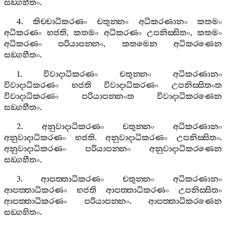
සඞ‍්ගහීතං
.
4.
කිච‍්චාධිකරණං
චතුන‍්නං
අධිකරණානං
කතමං
අධිකරණං
භජති
,
කතමං
අධිකරණං
උපනිස‍්සිතං
,
කතමං
අධිකරණං
පරියාපන‍්නං
,
කතමෙන
අධිකරණෙන
සඞ‍්ගහීතං
.
1.
විවාදාධිකරණං
චතුන‍්නං
අධිකරණානං
විවාදාධිකරණං
භජති
විවාදාධිකරණං
උපනිස‍්සිතංත
විවාදාධිකරණං
පරියාපන‍්නංත
විවාදාධිකරණෙන
සඞ‍්ගහීතං
.
2.
අනුවාදාධිකරණං
චතුන‍්නං
අධිකරණානං
අනුවාදාධිකරණං
භජති
.
අනුවාදාධිකරණං
උපනිස‍්සිතං
.
අනුවාදාධිකරණං
පරියාපන‍්නං
අනුවාදාධිකරණෙන
සඞ‍්ගහීතං
.
3.
ආපත‍්තාධිකරණං
චතුන‍්නං
අධිකරණානං
ආපත‍්තාධිකරණං
භජති
ආපත‍්තාධිකරණං
උපනිස‍්සිතං
ආපත‍්තාධිකරණං
පරියාපන‍්නං
.
ආපත‍්තාධිකරණෙන
සඞ‍්ගහිතං
.