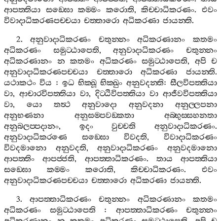
ආපත‍්තියා
සඞ‍්ඝො
කම‍්මං
කරොති
,
කිච‍්චාධිකරණං
.
එවං
විවාදාධිකරණපච‍්චයා
චත‍්තාරො
අධිකරණා
ජායන‍්ති
.
2.
අනුවාදාධිකරණං
චතුන‍්නං
අධිකරණානං
කතමං
අධිකරණං
සමුට‍්ඨාපෙති
,
අනුවාදාධිකරණං
චතුන‍්නං
අධිකරණානං
න
කතමං
අධිකරණං
සමුට‍්ඨාපෙති
,
අපි
ච
අනුවාදාධිකරණපච‍්චයා
චත‍්තාරො
අධිකරණා
ජායන‍්ති
.
යථාකථං
විය
:
ඉධ
භික‍්ඛූ
භික‍්ඛුං
අනුවදන‍්ති
:
සීලවිපත‍්තියා
වා
,
ආචාරවිපත‍්තියා
වා
,
දිට‍්ඨිවිපත‍්තියා
වා
ආජීවවිපත‍්තියා
වා
,
යො
තත්‍ථ
අනුවාදො
අනුවදනා
අනුල‍්ලපනා
අනුභණනා
අනුසම‍්පවඞ‍්කතා
අබ‍්භුස‍්සහනතා
අනුබලප‍්පදානං
,
ඉදං
වුච‍්චති
අනුවාදාධිකරණං
.
අනුවාදාධිකරණෙ
සඞ‍්ඝො
විවදති
,
විවාදාධිකරණං
විවදමානො
අනුවදති
,
අනුවාදාධිකරණං
අනුවදමානො
ආපත‍්තිං
ආපජ‍්ජති
,
ආපත‍්තාධිකරණං
.
තාය
ආපත‍්තියා
සඞ‍්ඝො
කම‍්මං
කරොති
,
කිච‍්චාධිකරණං
.
එවං
අනුවාදාධිකරණපච‍්චයා
චත‍්තාරො
අධිකරණා
ජායන‍්ති
.
3.
ආපත‍්තාධිකරණං
චතුන‍්නං
අධිකරණානං
කතමං
අධිකරණං
සමුට‍්ඨාපෙති
:
ආපත‍්තාධිකරණං
චතුන‍්නං