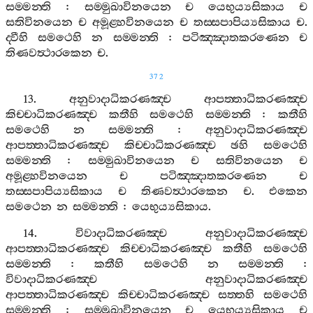
සම‍්මන‍්ති
:
සම‍්මුඛාවිනයෙන
ච
යෙභුය්‍යසිකාය
ච
සතිවිනයෙන
ච
අමූළ‍්හවිනයෙන
ච
තස‍්සපාපිය්‍යසිකාය
ච
.
ද‍්වීහි
සමථෙහි
න
සම‍්මන‍්ති
:
පටිඤ‍්ඤාතකරණෙන
ච
තිණවත්‍ථාරකෙන
ච
.
372
13.
අනුවාදාධිකරණඤ‍්ච
ආපත‍්තාධිකරණඤ‍්ච
කිච‍්චාධිකරණඤ‍්ච
කතීහි
සමථෙහි
සම‍්මන‍්ති
:
කතීහි
සමථෙහි
න
සම‍්මන‍්ති
:
අනුවාදාධිකරණඤ‍්ච
ආපත‍්තාධිකරණඤ‍්ච
කිච‍්චාධිකරණඤ‍්ච
ඡහි
සමථෙහි
සම‍්මන‍්ති
:
සම‍්මුඛාවිනයෙන
ච
සතිවිනයෙන
ච
අමූළ‍්හවිනයෙන
ච
පටිඤ‍්ඤාතකරණෙන
ච
තස‍්සපාපිය්‍යසිකාය
ච
තිණවත්‍ථාරකෙන
ච
.
එකෙන
සමථෙන
න
සම‍්මන‍්ති
:
යෙභුය්‍යසිකාය
.
14.
විවාදාධිකරණඤ‍්ච
අනුවාදාධිකරණඤ‍්ච
ආපත‍්තාධිකරණඤ‍්ච
කිච‍්චාධිකරණඤ‍්ච
කතීහි
සමථෙහි
සම‍්මන‍්ති
:
කතීහි
සමථෙහි
න
සම‍්මන‍්ති
:
විවාදාධිකරණඤ‍්ච
අනුවාදාධිකරණඤ‍්ච
ආපත‍්තාධිකරණඤ‍්ච
කිච‍්චාධිකරණඤ‍්ච
සත‍්තහි
සමථෙහි
සම‍්මන‍්ති
:
සම‍්මුඛාවිනයෙන
ච
යෙභුය්‍යසිකාය
ච