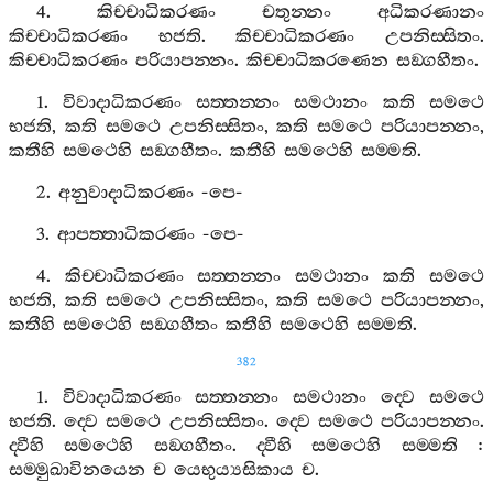
4.
කිච‍්චාධිකරණං
චතුන‍්නං
අධිකරණානං
කිච‍්චාධිකරණං
භජති
.
කිච‍්චාධිකරණං
උපනිස‍්සිතං
.
කිච‍්චාධිකරණං
පරියාපන‍්නං
.
කිච‍්චාධිකරණෙන
සඞ‍්ගහීතං
.
1.
විවාදාධිකරණං
සත‍්තන‍්නං
සමථානං
කති
සමථෙ
භජති
,
කති
සමථෙ
උපනිස‍්සිතං
,
කති
සමථෙ
පරියාපන‍්නං
,
කතීහි
සමථෙහි
සඞ‍්ගහීතං
.
කතීහි
සමථෙහි
සම‍්මති
.
2.
අනුවාදාධිකරණං
-
පෙ
-
3.
ආපත‍්තාධිකරණං
-
පෙ
-
4.
කිච‍්චාධිකරණං
සත‍්තන‍්නං
සමථානං
කති
සමථෙ
භජති
,
කති
සමථෙ
උපනිස‍්සිතං
,
කති
සමථෙ
පරියාපන‍්නං
,
කතීහි
සමථෙහි
සඞ‍්ගහීතං
කතීහි
සමථෙහි
සම‍්මති
.
382
1.
විවාදාධිකරණං
සත‍්තන‍්නං
සමථානං
ද‍්වෙ
සමථෙ
භජති
.
ද‍්වෙ
සමථෙ
උපනිස‍්සිතං
.
ද‍්වෙ
සමථෙ
පරියාපන‍්නං
.
ද‍්වීහි
සමථෙහි
සඞ‍්ගහීතං
.
ද‍්වීහි
සමථෙහි
සම‍්මති
:
සම‍්මුඛාවිනයෙන
ච
යෙභුය්‍යසිකාය
ච
.