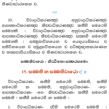
තිණවත්‍ථාරකෙන
ච
.
368
10.
විවාදාධිකරණඤ‍්ච
අනුවාදාධිකරණඤ‍්ච
ආපත‍්තාධිකරණඤ‍්ච
කිච‍්චාධිකරණඤ‍්ච
කතීහි
සමථෙහි
සම‍්මන‍්ති
:
විවාදාධිකරණඤ‍්ච
අනුවාදාධිකරණඤ‍්ච
ආපත‍්තාධිකරණඤ‍්ච
කිච‍්චාධිකරණඤ‍්ච
සත‍්තහි
සමථෙහි
සම‍්මන‍්ති
:
සම‍්මුඛාවිනයෙන
ච
යෙභුය්‍යසිකාය
ච
සතිවිනයෙන
ච
අමූළ‍්හවිනයෙන
ච
පටිඤ‍්ඤාතකරණෙන
ච
තස‍්සපාපිය්‍යසිකාය
ච
තිණවත්‍ථාරකෙන
ච
.
සම‍්මතිවාරො
නිට‍්ඨිතො
සත‍්තරසමො
.
1
18.
සම‍්මති
න
සම‍්මතිවාරො
විවාදාධිකරණං
කතීහි
සමථෙහි
සම‍්මති
,
කතීහි
සමථෙහි
න
සම‍්මති
,
අනුවාදාධිකරණං
-
පෙ
-
ආපත‍්තාධිකරණං
-
පෙ
-
කිච‍්චාධිකරණං
කතීහි
සමථෙහි
සම‍්මති
:
කතීහි
සමථෙහි
න
සම‍්මති
:
1.
විවාදාධිකරණං
ද‍්වීහි
සමථෙහි
සම‍්මති
: