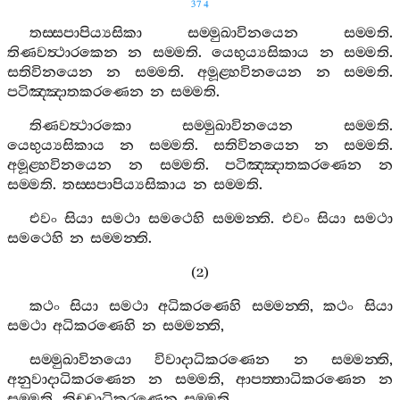
374
තස‍්සපාපිය්‍යසිකා
සම‍්මුඛාවිනයෙන
සම‍්මති
.
තිණවත්‍ථාරකෙන
න
සම‍්මති
.
යෙභුය්‍යසිකාය
න
සම‍්මති
.
සතිවිනයෙන
න
සම‍්මති
.
අමූළ‍්හවිනයෙන
න
සම‍්මති
.
පටිඤ‍්ඤාතකරණෙන
න
සම‍්මති
.
තිණවත්‍ථාරකො
සම‍්මුඛාවිනයෙන
සම‍්මති
.
යෙභුය්‍යසිකාය
න
සම‍්මති
.
සතිවිනයෙන
න
සම‍්මති
.
අමූළ‍්හවිනයෙන
න
සම‍්මති
.
පටිඤ‍්ඤාතකරණෙන
න
සම‍්මති
.
තස‍්සපාපිය්‍යසිකාය
න
සම‍්මති
.
එවං
සියා
සමථා
සමථෙහි
සම‍්මන‍්ති
.
එවං
සියා
සමථා
සමථෙහි
න
සම‍්මන‍්ති
.
(2)
කථං
සියා
සමථා
අධිකරණෙහි
සම‍්මන‍්ති
,
කථං
සියා
සමථා
අධිකරණෙහි
න
සම‍්මන‍්ති
,
සම‍්මුඛාවිනයො
විවාදාධිකරණෙන
න
සම‍්මන‍්ති
,
අනුවාදාධිකරණෙන
න
සම‍්මති
,
ආපත‍්තාධිකරණෙන
න
සම‍්මති
.
කිච‍්චාධිකරණෙන
සම‍්මති
.