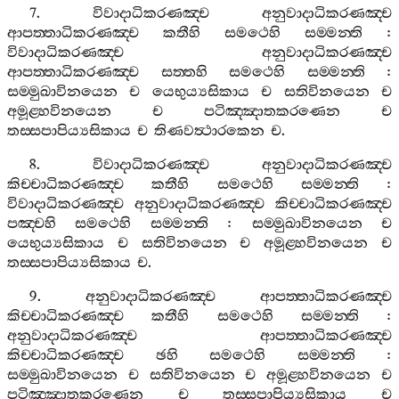
7.
විවාදාධිකරණඤ‍්ච
අනුවාදාධිකරණඤ‍්ච
ආපත‍්තාධිකරණඤ‍්ච
කතීහි
සමථෙහි
සම‍්මන‍්ති
:
විවාදාධිකරණඤ‍්ච
අනුවාදාධිකරණඤ‍්ච
ආපත‍්තාධිකරණඤ‍්ච
සත‍්තහි
සමථෙහි
සම‍්මන‍්ති
:
සම‍්මුඛාවිනයෙන
ච
යෙභුය්‍යසිකාය
ච
සතිවිනයෙන
ච
අමූළ‍්හවිනයෙන
ච
පටිඤ‍්ඤාතකරණෙන
ච
තස‍්සපාපිය්‍යසිකාය
ච
තිණවත්‍ථාරකෙන
ච
.
8.
විවාදාධිකරණඤ‍්ච
අනුවාදාධිකරණඤ‍්ච
කිච‍්චාධිකරණඤ‍්ච
කතීහි
සමථෙහි
සම‍්මන‍්ති
:
විවාදාධිකරණඤ‍්ච
අනුවාදාධිකරණඤ‍්ච
කිච‍්චාධිකරණඤ‍්ච
පඤ‍්චහි
සමථෙහි
සම‍්මන‍්ති
:
සම‍්මුඛාවිනයෙන
ච
යෙභුය්‍යසිකාය
ච
සතිවිනයෙන
ච
අමූළ‍්හවිනයෙන
ච
තස‍්සපාපිය්‍යසිකාය
ච
.
9.
අනුවාදාධිකරණඤ‍්ච
ආපත‍්තාධිකරණඤ‍්ච
කිච‍්චාධිකරණඤ‍්ච
කතීහි
සමථෙහි
සම‍්මන‍්ති
:
අනුවාදාධිකරණඤ‍්ච
ආපත‍්තාධිකරණඤ‍්ච
කිච‍්චාධිකරණඤ‍්ච
ඡහි
සමථෙහි
සම‍්මන‍්ති
:
සම‍්මුඛාවිනයෙන
ච
සතිවිනයෙන
ච
අමූළ‍්හවිනයෙන
ච
පටිඤ‍්ඤාතකරණෙන
ච
තස‍්සපාපිය්‍යසිකාය
ච