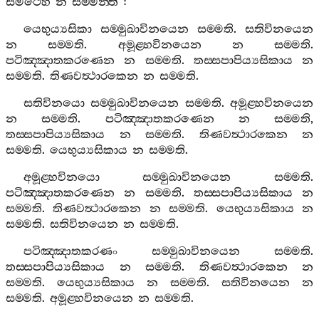
සමථෙහි
න
සම‍්මන‍්ති
:
යෙභුය්‍යසිකා
සම‍්මුඛාවිනයෙන
සම‍්මති
.
සතිවිනයෙන
න
සම‍්මති
.
අමූළ‍්හවිනයෙන
න
සම‍්මති
.
පටිඤ‍්ඤාතකරණෙන
න
සම‍්මති
.
තස‍්සපාපිය්‍යසිකාය
න
සම‍්මති
.
තිණවත්‍ථාරකෙන
න
සම‍්මති
.
සතිවිනයො
සම‍්මුඛාවිනයෙන
සම‍්මති
.
අමූළ‍්හවිනයෙන
න
සම‍්මති
.
පටිඤ‍්ඤාතකරණෙන
න
සම‍්මති
,
තස‍්සපාපිය්‍යසිකාය
න
සම‍්මති
.
තිණවත්‍ථාරකෙන
න
සම‍්මති
.
යෙභුය්‍යසිකාය
න
සම‍්මති
.
අමූළ‍්හවිනයො
සම‍්මුඛාවිනයෙන
සම‍්මති
.
පටිඤ‍්ඤාතකරණෙන
න
සම‍්මති
.
තස‍්සපාපිය්‍යසිකාය
න
සම‍්මති
.
තිණවත්‍ථාරකෙන
න
සම‍්මති
.
යෙභුය්‍යසිකාය
න
සම‍්මති
.
සතිවිනයෙන
න
සම‍්මති
.
පටිඤ‍්ඤාතකරණං
සම‍්මුඛාවිනයෙන
සම‍්මති
.
තස‍්සපාපිය්‍යසිකාය
න
සම‍්මති
.
තිණවත්‍ථාරකෙන
න
සම‍්මති
.
යෙභුය්‍යසිකාය
න
සම‍්මති
.
සතිවිනයෙන
න
සම‍්මති
.
අමූළ‍්හවිනයෙන
න
සම‍්මති
.