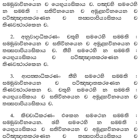
සම‍්මුඛාවිනයෙන
ච
යෙභුය්‍යසිකාය
ච
.
පඤ‍්චහි
සමථෙහි
න
සම‍්මති
:
සතිවිනයෙන
ච
අමූළ‍්හවිනයෙන
ච
පටිඤ‍්ඤාතකරණෙන
ච
තස‍්සපාපිය්‍යසිකාය
ච
තිණවත්‍ථාරකෙන
ච
.
2.
අනුවාදාධිකරණං
චතූහි
සමථෙහි
සම‍්මති
:
සම‍්මුඛාවිනයෙන
ච
සතිවිනයෙන
ච
අමූළ‍්හවිනයෙන
ච
තස‍්සපාපිය්‍යසිකාය
ච
.
තීහි
සමථෙහි
න
සම‍්මති
:
යෙභුය්‍යසිකාය
ච
පටිඤ‍්ඤාතකරණෙන
ච
තිණවත්‍ථාරකෙන
ච
.
3.
ආපත‍්තාධිකරණං
තීහි
සමථෙහි
සම‍්මති
:
සම‍්මුඛාවිනයෙන
ච
පටිඤ‍්ඤාතකරණෙන
ච
තිණවත්‍ථාරකෙන
ච
.
චතූහි
සමථෙහි
න
සම‍්මති
:
යෙභුය්‍යසිකාය
ච
සතිවිනයෙන
ච
අමූළ‍්හවිනයෙන
ච
තස‍්සපාපිය්‍යසිකාය
ච
.
4.
කිච‍්චාධිකරණං
එකෙන
සමථෙන
සම‍්මති
:
සම‍්මුඛාවිනයෙන
.
ඡහි
සමථෙහි
න
සම‍්මති
:
යෙභුය්‍යසිකාය
ච
සතිවිනයෙන
ච
අමූළ‍්හවිනයෙන
ච
පටිඤ‍්ඤාතකරණෙන
ච
තස‍්සපාපිය්‍යසිකාය
ච