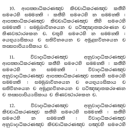
10.
ආපත‍්තාධිකරණඤ‍්ච
කිච‍්චාධිකරණඤ‍්ච
කතීහි
සමථෙහි
සම‍්මන‍්ති
:
කතීහි
සමථෙහි
න
සම‍්මන‍්ති
:
ආපත‍්තාධිකරණඤ‍්ච
කිච‍්චාධිකරණඤ‍්ච
තීහි
සමථෙහි
සම‍්මන‍්ති
:
සම‍්මුඛාවිනයෙන
ච
පටිඤ‍්ඤාතකරණෙන
ච
තිණවත්‍ථාරකෙන
ච
.
චතූහි
සමථෙහි
න
සම‍්මන‍්ති
:
යෙභුය්‍යසිකාය
ච
සතිවිනයෙන
ච
අමූළ‍්හවිනයෙන
ච
තස‍්සපාපිය්‍යසිකාය
ච
.
11.
විවාදාධිකරණඤ‍්ච
අනුවාදාධිකරණඤ‍්ච
ආපත‍්තාධිකරණඤ‍්ච
කතීහි
සමථෙහි
සම‍්මන‍්ති
:
කතීහි
සමථෙහි
න
සම‍්මන‍්ති
:
විවාදාධිකරණඤ‍්ච
අනුවාදාධිකරණඤ‍්ච
ආපත‍්තාධිකරණඤ‍්ච
සත‍්තහි
සමථෙහි
සම‍්මන‍්ති
:
සම‍්මුඛාවිනයෙන
ච
යෙභුය්‍යසිකාය
ච
සතිවිනයෙන
ච
අමූළ‍්හවිනයෙන
ච
පටිඤ‍්ඤාතකරණෙන
ච
තස‍්සපාපිය්‍යසිකාය
ච
තිණවත්‍ථාරකෙන
ච
.
12.
විවාදාධිකරණඤ‍්ච
අනුවාදාධිකරණඤ‍්ච
කිච‍්චාධිකරණඤ‍්ච
කතීහි
සමථෙහි
සම‍්මන‍්ති
:
කතීහි
සමථෙහි
න
සම‍්මන‍්ති
:
විවාදාධිකරණඤ‍්ච
අනුවාදාධිකරණඤ‍්ච
කිච‍්චාධිකරණඤ‍්ච
පඤ‍්චහි
සමථෙහි