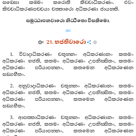
සඞ‍්ඝො
කම‍්මං
කරොති
කිච‍්චාධිකරණං
.
එවං
කිච‍්චාධිකරණපච‍්චයා
චත‍්තාරො
අධිකරණා
ජායන‍්ති
.
සමුට‍්ඨාපනවාරො
නිට‍්ඨිතො
වීසතිමො
.
380
21.
භජතිවාරො
1.
විවාදාධිකරණං
චතුන‍්නං
අධිකරණානං
කතමං
අධිකරණං
භජති
,
කතමං
අධිකරණං
උපනිස‍්සිතං
,
කතමං
අධිකරණං
පරියාපන‍්නං
,
කතමෙන
අධිකරණෙන
සඞ‍්ගහීතං
.
2.
අනුවාදාධිකරණං
චතුන‍්නං
අධිකරණානං
කතමං
අධිකරණං
භජති
,
කතමං
අධිකරණං
උපනිස‍්සිතං
,
කතමං
අධිකරණං
පරියාපන‍්නං
,
කතමෙන
අධිකරණෙන
සඞ‍්ගහීතං
.
3.
ආපත‍්තාධිකරණං
චතුන‍්නං
අධිකරණානං
කතමං
අධිකරණං
භජති
,
කතමං
අධිකරණං
උපනිස‍්සිතං
,
කතමං
අධිකරණං
පරියාපන‍්නං
,
කතමෙන
අධිකරණෙන