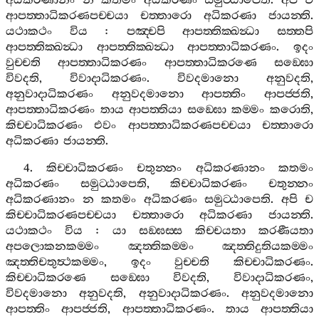
අධිකරණානං
න
කතමං
අධිකරණං
සමුට‍්ඨාපෙති
.
අපි
ච
ආපත‍්තාධිකරණපච‍්චයා
චත‍්තාරො
අධිකරණා
ජායන‍්ති
.
යථාකථං
විය
:
පඤ‍්චපි
ආපත‍්තික‍්ඛන්‍ධා
සත‍්තපි
ආපත‍්තික‍්ඛන්‍ධා
ආපත‍්තික‍්ඛන්‍ධා
ආපත‍්තාධිකරණං
.
ඉදං
වුච‍්චති
ආපත‍්තාධිකරණං
ආපත‍්තාධිකරණෙ
සඞ‍්ඝො
විවදති
,
විවාදාධිකරණං
.
විවදමානො
අනුවදති
,
අනුවාදාධිකරණං
අනුවදමානො
ආපත‍්තිං
ආපජ‍්ජති
,
ආපත‍්තාධිකරණං
තාය
ආපත‍්තියා
සඞ‍්ඝො
කම‍්මං
කරොති
,
කිච‍්චාධිකරණං
එවං
ආපත‍්තාධිකරණපච‍්චයා
චත‍්තාරො
අධිකරණා
ජායන‍්ති
.
4.
කිච‍්චාධිකරණං
චතුන‍්නං
අධිකරණානං
කතමං
අධිකරණං
සමුට‍්ඨාපෙති
,
කිච‍්චාධිකරණං
චතුන‍්නං
අධිකරණානං
න
කතමං
අධිකරණං
සමුට‍්ඨාපෙති
.
අපි
ච
කිච‍්චාධිකරණපච‍්චයා
චත‍්තාරො
අධිකරණා
ජායන‍්ති
.
යථාකථං
විය
:
යා
සඞ‍්ඝස‍්ස
කිච‍්චයතා
කරණීයතා
අපලොකනකම‍්මං
ඤත‍්තිකම‍්මං
ඤත‍්තිදුතියකම‍්මං
ඤත‍්තිචතුත්‍ථකම‍්මං
,
ඉදං
වුච‍්චති
කිච‍්චාධිකරණං
.
කිච‍්චාධිකරණෙ
සඞ‍්ඝො
විවදති
,
විවාදාධිකරණං
,
විවදමානො
අනුවදති
,
අනුවාදාධිකරණං
.
අනුවදමානො
ආපත‍්තිං
ආපජ‍්ජති
,
ආපත‍්තාධිකරණං
.
තාය
ආපත‍්තියා