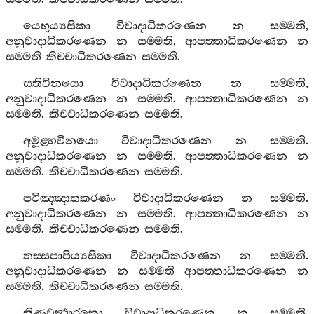
යෙභුය්‍යසිකා
විවාදාධිකරණෙන
න
සම‍්මති
,
අනුවාදාධිකරණෙන
න
සම‍්මති
,
ආපත‍්තාධිකරණෙන
න
සම‍්මති
කිච‍්චාධිකරණෙන
සම‍්මති
.
සතිවිනයො
විවාදාධිකරණෙන
න
සම‍්මති
,
අනුවාදාධිකරණෙන
න
සම‍්මති
.
ආපත‍්තාධිකරණෙන
න
සම‍්මති
.
කිච‍්චාධිකරණෙන
සම‍්මති
.
අමූළ‍්හවිනයො
විවාදාධිකරණෙන
න
සම‍්මති
.
අනුවාදාධිකරණෙන
න
සම‍්මති
.
ආපත‍්තාධිකරණෙන
න
සම‍්මති
.
කිච‍්චාධිකරණෙන
සම‍්මති
.
පටිඤ‍්ඤාතකරණං
විවාදාධිකරණෙන
න
සම‍්මති
.
අනුවාදාධිකරණෙන
න
සම‍්මති
.
ආපත‍්තාධිකරණෙන
න
සම‍්මති
.
කිච‍්චාධිකරණෙන
සම‍්මති
.
තස‍්සපාපිය්‍යසිකා
විවාදාධිකරණෙන
න
සම‍්මති
.
අනුවාදාධිකරණෙන
න
සම‍්මති
ආපත‍්තාධිකරණෙන
න
සම‍්මති
.
කිච‍්චාධිකරණෙන
සම‍්මති
.
තිණවත්‍ථාරකො
විවාදාධිකරණෙන
න
සම‍්මති
.