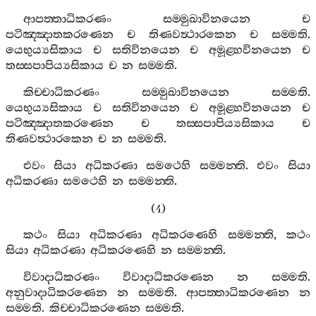
ආපත‍්තාධිකරණං
සම‍්මුඛාවිනයෙන
ච
පටිඤ‍්ඤාතකරණෙන
ච
තිණවත්‍ථාරකෙන
ච
සම‍්මති
.
යෙභුය්‍යසිකාය
ච
සතිවිනයෙන
ච
අමූළ‍්හවිනයෙන
ච
තස‍්සපාපිය්‍යසිකාය
ච
න
සම‍්මති
.
කිච‍්චාධිකරණං
සම‍්මුඛාවිනයෙන
සම‍්මති
.
යෙභුය්‍යසිකාය
ච
සතිවිනයෙන
ච
අමූළ‍්හවිනයෙන
ච
පටිඤ‍්ඤාතකරණෙන
ච
තස‍්සපාපිය්‍යසිකාය
ච
තිණවත්‍ථාරකෙන
ච
න
සම‍්මති
.
එවං
සියා
අධිකරණා
සමථෙහි
සම‍්මන‍්ති
.
එවං
සියා
අධිකරණා
සමථෙහි
න
සම‍්මන‍්ති
.
(4)
කථං
සියා
අධිකරණා
අධිකරණෙහි
සම‍්මන‍්ති
,
කථං
සියා
අධිකරණා
අධිකරණෙහි
න
සම‍්මන‍්ති
.
විවාදාධිකරණං
විවාදාධිකරණෙන
න
සම‍්මති
.
අනුවාදාධිකරණෙන
න
සම‍්මති
.
ආපත‍්තාධිකරණෙන
න
සම‍්මති
.
කිච‍්චාධිකරණෙන
සම‍්මති
.