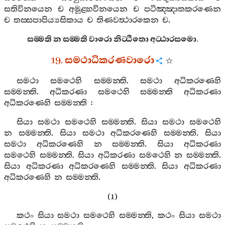
සතිවිනයෙන
ච
අමූළ‍්හවිනයෙන
ච
පටිඤ‍්ඤාතකරණෙන
ච
තස‍්සපාපිය්‍යසිකාය
ච
තිණවත්‍ථාරකෙන
ච
.
සම‍්මති
න
සම‍්මති
වාරො
නිට‍්ඨිතො
අට‍්ඨාරසමො
.
19.
සමථාධිකරණවාරො
සමථා
සමථෙහි
සම‍්මන‍්ති
.
සමථා
අධිකරණෙහි
සම‍්මන‍්ති
.
අධිකරණා
සමථෙහි
සම‍්මන‍්ති
අධිකරණා
අධිකරණෙහි
සම‍්මන‍්ති
:
සියා
සමථා
සමථෙහි
සම‍්මන‍්ති
.
සියා
සමථා
සමථෙහි
න
සම‍්මන‍්ති
.
සියා
සමථා
අධිකරණෙහි
සම‍්මන‍්ති
.
සියා
සමථා
අධිකරණෙහි
න
සම‍්මන‍්ති
.
සියා
අධිකරණා
සමථෙහි
සම‍්මන‍්ති
.
සියා
අධිකරණා
සමථෙහි
න
සම‍්මන‍්ති
.
සියා
අධිකරණා
අධිකරණෙහි
සම‍්මන‍්ති
.
සියා
අධිකරණා
අධිකරණෙහි
න
සම‍්මන‍්ති
.
(1)
කථං
සියා
සමථා
සමථෙහි
සම‍්මන‍්ති
,
කථං
සියා
සමථා