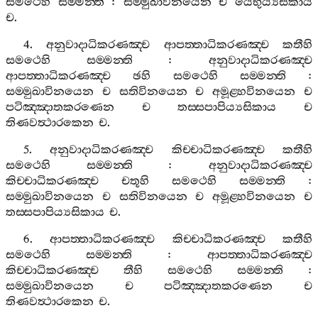
සමථෙහි
සම‍්මන‍්ති
:
සම‍්මුඛාවිනයෙන
ච
යෙභුය්‍යසිකාය
ච
.
4.
අනුවාදාධිකරණඤ‍්ච
ආපත‍්තාධිකරණඤ‍්ච
කතීහි
සමථෙහි
සම‍්මන‍්ති
:
අනුවාදාධිකරණඤ‍්ච
ආපත‍්තාධිකරණඤ‍්ච
ඡහි
සමථෙහි
සම‍්මන‍්ති
:
සම‍්මුඛාවිනයෙන
ච
සතිවිනයෙන
ච
අමූළ‍්හවිනයෙන
ච
පටිඤ‍්ඤාතකරණෙන
ච
තස‍්සපාපිය්‍යසිකාය
ච
තිණවත්‍ථාරකෙන
ච
.
5.
අනුවාදාධිකරණඤ‍්ච
කිච‍්චාධිකරණඤ‍්ච
කතීහි
සමථෙහි
සම‍්මන‍්ති
:
අනුවාදාධිකරණඤ‍්ච
කිච‍්චාධිකරණඤ‍්ච
චතූහි
සමථෙහි
සම‍්මන‍්ති
:
සම‍්මුඛාවිනයෙන
ච
සතිවිනයෙන
ච
අමූළ‍්හවිනයෙන
ච
තස‍්සපාපිය්‍යසිකාය
ච
.
6.
ආපත‍්තාධිකරණඤ‍්ච
කිච‍්චාධිකරණඤ‍්ච
කතීහි
සමථෙහි
සම‍්මන‍්ති
:
ආපත‍්තාධිකරණඤ‍්ච
කිච‍්චාධිකරණඤ‍්ච
තීහි
සමථෙහි
සම‍්මන‍්ති
:
සම‍්මුඛාවිනයෙන
ච
පටිඤ‍්ඤාතකරණෙන
ච
තිණවත්‍ථාරකෙන
ච
.