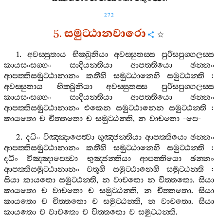
272
5.
සමුට‍්ඨානවාරො
1.
අවස‍්සුතාය
භික‍්ඛුනියා
අවස‍්සුතස‍්ස
පුරිසපුග‍්ගලස‍්ස
කායසංසග‍්ගං
සාදියන‍්තියා
ආපත‍්තියො
ඡන‍්නං
ආපත‍්තිසමුට‍්ඨානානං
කතීහි
සමුට‍්ඨානෙහි
සමුට‍්ඨන‍්ති
:
අවස‍්සුතාය
භික‍්ඛුනියා
අවස‍්සුතස‍්ස
පුරිසපුග‍්ගලස‍්ස
කායසංසග‍්ගං
සාදියන‍්තියා
ආපත‍්තියො
ඡන‍්නං
ආපත‍්තිසමුට‍්ඨානානං
එකෙන
සමුට‍්ඨානෙන
සමුට‍්ඨන‍්ති
:
කායතො
ච
චිත‍්තතො
ච
සමුට‍්ඨන‍්ති
,
න
වාචතො
-
පෙ
-
2.
දධිං
විඤ‍්ඤාපෙත්‍වා
භුඤ‍්ජන‍්තියා
ආපත‍්තියො
ඡන‍්නං
ආපත‍්තිසමුට‍්ඨානානං
කතීහි
සමුට‍්ඨානෙහි
සමුට‍්ඨන‍්ති
:
දධිං
විඤ‍්ඤාපෙත්‍වා
භුඤ‍්ජන‍්තියා
ආපත‍්තියො
ඡන‍්නං
ආපත‍්තිසමුට‍්ඨානානං
චතූහි
සමුට‍්ඨානෙහි
සමුට‍්ඨන‍්ති
:
සියා
කායතො
සමුට‍්ඨන‍්ති
,
න
වාචතො
න
චිත‍්තතො
.
සියා
කායතො
ච
වාචතො
ච
සමුට‍්ඨන‍්ති
,
න
චිත‍්තතො
.
සියා
කායතො
ච
චිත‍්තතො
ච
සමුට‍්ඨන‍්ති
,
න
වාචතො
.
සියා
කායතො
ච
වාචතො
ච
චිත‍්තතො
ච
සමුට‍්ඨන‍්ති
.