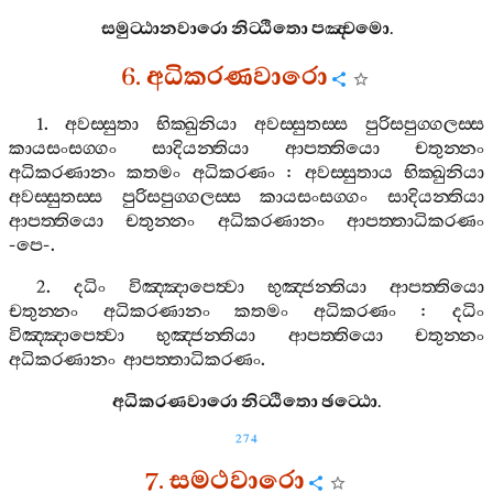
සමුට‍්ඨානවාරො
නිට‍්ඨිතො
පඤ‍්චමො
.
6.
අධිකරණවාරො
1.
අවස‍්සුතා
භික‍්ඛුනියා
අවස‍්සුතස‍්ස
පුරිසපුග‍්ගලස‍්ස
කායසංසග‍්ගං
සාදියන‍්තියා
ආපත‍්තියො
චතුන‍්නං
අධිකරණානං
කතමං
අධිකරණං
:
අවස‍්සුතාය
භික‍්ඛුනියා
අවස‍්සුතස‍්ස
පුරිසපුග‍්ගලස‍්ස
කායසංසග‍්ගං
සාදියන‍්තියා
ආපත‍්තියො
චතුන‍්නං
අධිකරණානං
ආපත‍්තාධිකරණං
-
පෙ
-.
2.
දධිං
විඤ‍්ඤාපෙත්‍වා
භුඤ‍්ජන‍්තියා
ආපත‍්තියො
චතුන‍්නං
අධිකරණානං
කතමං
අධිකරණං
:
දධිං
විඤ‍්ඤාපෙත්‍වා
භුඤ‍්ජන‍්තියා
ආපත‍්තියො
චතුන‍්නං
අධිකරණානං
ආපත‍්තාධිකරණං
.
අධිකරණවාරො
නිට‍්ඨිතො
ඡට‍්ඨො
.
274
7.
සමථවාරො