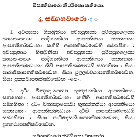
විපත‍්තිවාරො
නිට‍්ඨිතො
තතියො
.
4.
සඞ‍්ගහවාරො
1.
අවස‍්සුතා
භික‍්ඛුනියා
අවස‍්සුතස‍්ස
පුරිසපුග‍්ගලස‍්ස
කායසංසග‍්ගං
සාදියන‍්තියා
ආපත‍්තියො
සත‍්තන‍්නං
ආපත‍්තික‍්ඛන්‍ධානං
කතීහි
ආපත‍්තික‍්ඛන්‍ධෙහි
සඞ‍්ගහිතා
:
අවස‍්සුතාය
භික‍්ඛුනියා
අවස‍්සුතස‍්ස
පුරිසපුග‍්ගලස‍්ස
කායසංසග‍්ගං
සාදියන‍්තියා
ආපත‍්තියො
සත‍්තන‍්නං
ආපත‍්තික‍්ඛන්‍ධානං
තීහි
ආපත‍්තික‍්ඛන්‍ධෙහි
සඞ‍්ගහිතා
:
සියා
පාරාජිකාපත‍්තික‍්ඛන්‍ධෙන
,
සියා
ථුල‍්ලච‍්චයාපත‍්තික‍්ඛන්‍ධෙන
,
සියා
දුක‍්කටාපත‍්තික‍්ඛන්‍ධෙන
-
පෙ
-.
2.
දධිං
විඤ‍්ඤාපෙත්‍වා
භුඤ‍්ජන‍්තියා
ආපත‍්තියො
සත‍්තන‍්නං
ආපත‍්තික‍්ඛන්‍ධානං
කතීහි
ආපත‍්තික‍්ඛන්‍ධෙහි
සඞ‍්ගහිතා
:
දධිං
විඤ‍්ඤාපෙත්‍වා
භුඤ‍්ජන‍්තියා
ආපත‍්තියො
සත‍්තන‍්නං
ආපත‍්තික‍්ඛන්‍ධානං
ද‍්වීහි
ආපත‍්තික‍්ඛන්‍ධෙහි
සඞ‍්ගහිතා
:
සියා
පාටිදෙසනීයාපත‍්තික‍්ඛන්‍ධෙන
,
සියා
දුක‍්කටාපත‍්තික‍්ඛන්‍ධෙන
.
සඞ‍්ගහවාරො
නිට‍්ඨිතො
චතුත්‍ථො
.