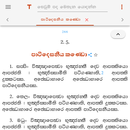
පාටිදෙසනීය කණ‍්ඩො
266
2. 5.
පාටිදෙසනීය
කණ‍්ඩො
1.
සප‍්පිං
විඤ‍්ඤාපෙත්‍වා
භුඤ‍්ජන‍්තී
ද‍්වෙ
ආපත‍්තියො
ආපජ‍්ජති
:
භුඤ‍්ජිස‍්සාමීති
පටිගණ‍්හාති
,
ආපත‍්ති
2
දුක‍්කටස‍්ස
.
අජ‍්ඣොහාරෙ
අජ‍්ඣොහාරෙ
ආපත‍්ති
පාටිදෙසනීයස‍්ස
.
2.
තෙලං
විඤ‍්ඤාපෙත්‍වා
භුඤ‍්ජන‍්තී
ද‍්වෙ
ආපත‍්තියො
ආපජ‍්ජති
:
භුඤ‍්ජිස‍්සාමීති
පටිගණ‍්හාති
,
ආපත‍්ති
දුක‍්කටස‍්ස
.
අජ‍්ඣොහාරෙ
අජ‍්ඣොහාරෙ
ආපත‍්ති
පාටිදෙසනීයස‍්ස
.
3.
මධුං
විඤ‍්ඤාපෙත්‍වා
භුඤ‍්ජන‍්තී
ද‍්වෙ
ආපත‍්තියො
ආපජ‍්ජති
:
භුඤ‍්ජිස‍්සාමීති
පටිගණ‍්හාති
,
ආපත‍්ති
දුක‍්කටස‍්ස
.