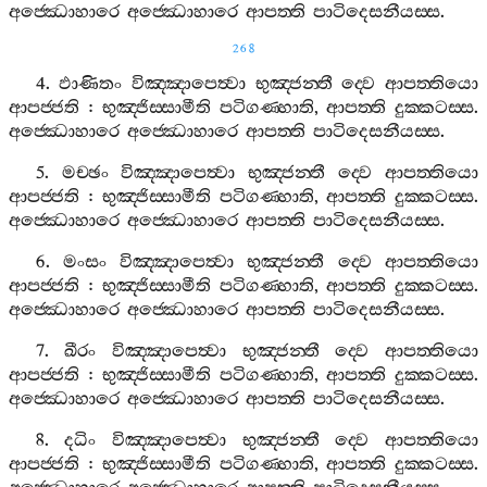
අජ‍්ඣොහාරෙ
අජ‍්ඣොහාරෙ
ආපත‍්ති
පාටිදෙසනීයස‍්ස
.
268
4.
ඵාණිතං
විඤ‍්ඤාපෙත්‍වා
භුඤ‍්ජන‍්තී
ද‍්වෙ
ආපත‍්තියො
ආපජ‍්ජති
:
භුඤ‍්ජිස‍්සාමීති
පටිගණ‍්හාති
,
ආපත‍්ති
දුක‍්කටස‍්ස
.
අජ‍්ඣොහාරෙ
අජ‍්ඣොහාරෙ
ආපත‍්ති
පාටිදෙසනීයස‍්ස
.
5.
මච‍්ඡං
විඤ‍්ඤාපෙත්‍වා
භුඤ‍්ජන‍්තී
ද‍්වෙ
ආපත‍්තියො
ආපජ‍්ජති
:
භුඤ‍්ජිස‍්සාමීති
පටිගණ‍්හාති
,
ආපත‍්ති
දුක‍්කටස‍්ස
.
අජ‍්ඣොහාරෙ
අජ‍්ඣොහාරෙ
ආපත‍්ති
පාටිදෙසනීයස‍්ස
.
6.
මංසං
විඤ‍්ඤාපෙත්‍වා
භුඤ‍්ජන‍්තී
ද‍්වෙ
ආපත‍්තියො
ආපජ‍්ජති
:
භුඤ‍්ජිස‍්සාමීති
පටිගණ‍්හාති
,
ආපත‍්ති
දුක‍්කටස‍්ස
.
අජ‍්ඣොහාරෙ
අජ‍්ඣොහාරෙ
ආපත‍්ති
පාටිදෙසනීයස‍්ස
.
7.
ඛීරං
විඤ‍්ඤාපෙත්‍වා
භුඤ‍්ජන‍්තී
ද‍්වෙ
ආපත‍්තියො
ආපජ‍්ජති
:
භුඤ‍්ජිස‍්සාමීති
පටිගණ‍්හාති
,
ආපත‍්ති
දුක‍්කටස‍්ස
.
අජ‍්ඣොහාරෙ
අජ‍්ඣොහාරෙ
ආපත‍්ති
පාටිදෙසනීයස‍්ස
.
8.
දධිං
විඤ‍්ඤාපෙත්‍වා
භුඤ‍්ජන‍්තී
ද‍්වෙ
ආපත‍්තියො
ආපජ‍්ජති
:
භුඤ‍්ජිස‍්සාමීති
පටිගණ‍්හාති
,
ආපත‍්ති
දුක‍්කටස‍්ස
.