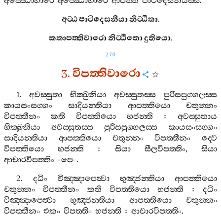
අජ‍්ඣොහාරෙ
අජ‍්ඣොහාරෙ
ආපත‍්ති
පාටිදෙසනීයස‍්ස
.
අට‍්ඨ
පාටිදෙසනීයා
නිට‍්ඨිතා
.
කතාපත‍්තිවාරො
නිට‍්ඨිතො
දුතියො
.
270
3.
විපත‍්තිවාරො
1.
අවස‍්සුතා
භික‍්ඛුනියා
අවස‍්සුතස‍්ස
පුරිසපුග‍්ගලස‍්ස
කායසංසග‍්ගං
සාදියන‍්තියා
ආපත‍්තියො
චතුන‍්නං
විපත‍්තීනං
කති
විපත‍්තියො
භජන‍්ති
:
අවස‍්සුතාය
භික‍්ඛුනියා
අවස‍්සුතස‍්ස
පුරිසපුග‍්ගලස‍්ස
කායසංසග‍්ගං
සාදියන‍්තියා
ආපත‍්තියො
චතුන‍්නං
විපත‍්තීනං
ද‍්වෙ
විපත‍්තියො
භජන‍්ති
:
සියා
සීලවිපත‍්තිං
,
සියා
ආචාරවිපත‍්තිං
-
පෙ
-.
2.
දධිං
විඤ‍්ඤාපෙත්‍වා
භුඤ‍්ජන‍්තියා
ආපත‍්තියො
චතුන‍්නං
විපත‍්තීනං
කති
විපත‍්තියො
භජන‍්ති
:
දධිං
විඤ‍්ඤාපෙත්‍වා
භුඤ‍්ජන‍්තියා
ආපත‍්තියො
චතුන‍්නං
විපත‍්තීනං
එකං
විපත‍්තිං
භජන‍්ති
:
ආචාරවිපත‍්තිං
.