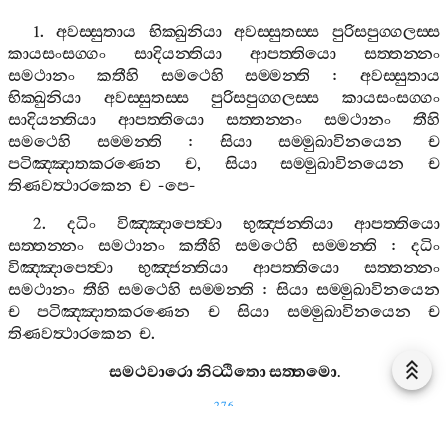
1.
අවස‍්සුතාය
භික‍්ඛුනියා
අවස‍්සුතස‍්ස
පුරිසපුග‍්ගලස‍්ස
කායසංසග‍්ගං
සාදියන‍්තියා
ආපත‍්තියො
සත‍්තන‍්නං
සමථානං
කතීහි
සමථෙහි
සම‍්මන‍්ති
:
අවස‍්සුතාය
භික‍්ඛුනියා
අවස‍්සුතස‍්ස
පුරිසපුග‍්ගලස‍්ස
කායසංසග‍්ගං
සාදියන‍්තියා
ආපත‍්තියො
සත‍්තන‍්නං
සමථානං
තීහි
සමථෙහි
සම‍්මන‍්ති
:
සියා
සම‍්මුඛාවිනයෙන
ච
පටිඤ‍්ඤාතකරණෙන
ච
,
සියා
සම‍්මුඛාවිනයෙන
ච
තිණවත්‍ථාරකෙන
ච
-
පෙ
-
2.
දධිං
විඤ‍්ඤාපෙත්‍වා
භුඤ‍්ජන‍්තියා
ආපත‍්තියො
සත‍්තන‍්නං
සමථානං
කතීහි
සමථෙහි
සම‍්මන‍්ති
:
දධිං
විඤ‍්ඤාපෙත්‍වා
භුඤ‍්ජන‍්තියා
ආපත‍්තියො
සත‍්තන‍්නං
සමථානං
තීහි
සමථෙහි
සම‍්මන‍්ති
:
සියා
සම‍්මුඛාවිනයෙන
ච
පටිඤ‍්ඤාතකරණෙන
ච
සියා
සම‍්මුඛාවිනයෙන
ච
තිණවත්‍ථාරකෙන
ච
.
සමථවාරො
නිට‍්ඨිතො
සත‍්තමො
.
276
8.
සමුච‍්චයවාරො