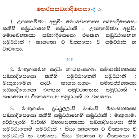
තෙරසසඞ‍්ඝාදිසෙසා
1.
උපක‍්කමිත්‍වා
අසුචිං
මොචෙන‍්තස‍්ස
සඞ‍්ඝාදිසෙසො
කතීහි
සමුට‍්ඨානෙහි
සමුට‍්ඨාති
:
උපක‍්කමිත්‍වා
අසුචිං
මොචෙන‍්තස‍්ස
සඞ‍්ඝාදිසෙසො
එකෙන
සමුට‍්ඨානෙන
සමුට‍්ඨාති
:
කායතො
ච
චිත‍්තතො
ච
සමුට‍්ඨාති
න
වාචතො
.
268
2.
මාතුගාමෙන
සද‍්ධිං
කායසංසග‍්ගං
සමාපජ‍්ජන‍්තස‍්ස
සඞ‍්ඝාදිසෙසො
කතීහි
සමුට‍්ඨානෙහි
සමුට‍්ඨාති
:
මාතුගාමෙන
සද‍්ධිං
කායසංසග‍්ගං
සමාපජ‍්ජන‍්තස‍්ස
සඞ‍්ඝාදිසෙසො
එකෙන
සමුට‍්ඨානෙන
සමුට‍්ඨාති
:
කායතො
ච
චිත‍්තතො
ච
සමුට‍්ඨාති
න
වාචතො
.
3.
මාතුගාමං
දුට‍්ඨුල‍්ලාහි
වාචාහි
ඔභාසන‍්තස‍්ස
සඞ‍්ඝාදිසෙසො
කතීහි
සමුට‍්ඨානෙහි
සමුට‍්ඨාති
:
මාතුගාමං
දුට‍්ඨුල‍්ලාහි
වාචාහි
ඔභාසෙන‍්තස‍්ස
සඞ‍්ඝාදිසෙසො
තීහි
සමුට‍්ඨානෙහි
සමුට‍්ඨාති
:
සියා
කායතො
ච
චිත‍්තතො
ච
සමුට‍්ඨාති
න
වාචතො
,
සියා
වාචතො
ච
චිත‍්තතො
ච