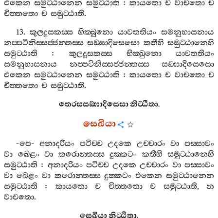
එකෙන
සමුට‍්ඨානෙන
සමුට‍්ඨාති
:
කායතො
ච
වාචතො
ච
චිත‍්තතො
ච
සමුට‍්ඨාති
.
13.
කුලදූසකස‍්ස
භික‍්ඛුනො
යාවතතියං
සමනුභාසනාය
නප‍්පටිනිස‍්සජ‍්ජන‍්තස‍්ස
සඞ‍්ඝාදිසෙසො
කතීහි
සමුට‍්ඨානෙහි
සමුට‍්ඨාති
:
කුලදූසකස‍්ස
භික‍්ඛුනො
යාවතතියං
සමනුභාසනාය
නප‍්පටිනිස‍්සජ‍්ජන‍්තස‍්ස
සඞ‍්ඝාදිසෙසො
එකෙන
සමුට‍්ඨානෙන
සමුට‍්ඨාති
:
කායතො
ච
වාචතො
ච
චිත‍්තතො
ච
සමුට‍්ඨාති
.
තෙරසසඞ‍්ඝාදිසෙසා
නිට‍්ඨිතා
.
සෙඛියා
-
පෙ
-
අනාදරියං
පටිච‍්ච
උදකෙ
උච‍්චාරං
වා
පස‍්සාවං
වා
ඛෙළං
වා
කරොන‍්තස‍්ස
දුක‍්කටං
කතීහි
සමුට‍්ඨානෙහි
සමුට‍්ඨාති
:
අනාදරියං
පටිච‍්ච
උදකෙ
උච‍්චාරං
වා
පස‍්සාවං
වා
ඛෙළං
වා
කරොන‍්තස‍්ස
දුක‍්කටං
එකෙන
සමුට‍්ඨානෙන
සමුට‍්ඨාති
:
කායතො
ච
චිත‍්තතො
ච
සමුට‍්ඨාති
,
න
වාචතො
.
සෙඛියා
නිට‍්ඨිතා
.