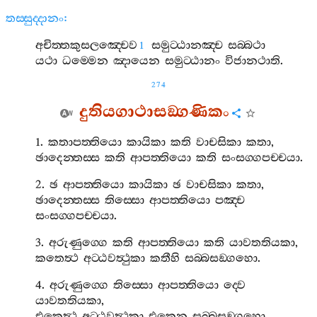
තස‍්සුද‍්දානං
:
අචිත‍්තකුසලඤ‍්චෙව
සමුට‍්ඨානඤ‍්ච
සබ‍්බථා
1
යථා
ධම‍්මෙන
ඤායෙන
සමුට‍්ඨානං
විජානථාති
.
274
දුතියගාථාසඞ‍්ගණිකං
1.
කතාපත‍්තියො
කායිකා
කති
වාචසිකා
කතා
,
ඡාදෙන‍්තස‍්ස
කති
ආපත‍්තියො
කති
සංසග‍්ගපච‍්චයා
.
2.
ඡ
ආපත‍්තියො
කායිකා
ඡ
වාචසිකා
කතා
,
ඡාදෙන‍්තස‍්ස
තිස‍්සො
ආපත‍්තියො
පඤ‍්ච
සංසග‍්ගපච‍්චයා
.
3.
අරුණුග‍්ගෙ
කති
ආපත‍්තියො
කති
යාවතතියකා
,
කතෙත්‍ථ
අට‍්ඨවත්‍ථුකා
කතීහි
සබ‍්බසඞ‍්ගහො
.
4.
අරුණුග‍්ගෙ
තිස‍්සො
ආපත‍්තියො
ද‍්වෙ
යාවතතියකා
,
එකෙත්‍ථ
අට‍්ඨවත්‍ථුකා
එකෙන
සබ‍්බසඞ‍්ගහො
.