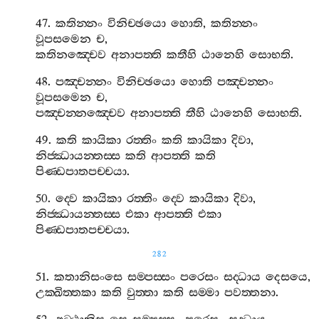
47.
කතින‍්නං
විනිච‍්ඡයො
හොති
,
කතින‍්නං
වූපසමෙන
ච
,
කතිනඤ‍්චෙව
අනාපත‍්ති
කතීහි
ඨානෙහි
සොභති
.
48.
පඤ‍්චන‍්නං
විනිච‍්ඡයො
හොති
පඤ‍්චන‍්නං
වූපසමෙන
ච
,
පඤ‍්චන‍්නඤ‍්චෙව
අනාපත‍්ති
තීහි
ඨානෙහි
සොභති
.
49.
කති
කායිකා
රත‍්තිං
කති
කායිකා
දිවා
,
නිජ‍්ඣායන‍්තස‍්ස
කති
ආපත‍්ති
කති
පිණ‍්ඩපාතපච‍්චයා
.
50.
ද‍්වෙ
කායිකා
රත‍්තිං
ද‍්වෙ
කායිකා
දිවා
,
නිජ‍්ඣායන‍්තස‍්ස
එකා
ආපත‍්ති
එකා
පිණ‍්ඩපාතපච‍්චයා
.
282
51.
කතානිසංසෙ
සම‍්පස‍්සං
පරෙසං
සද‍්ධාය
දෙසයෙ
,
උක‍්ඛිත‍්තකා
කති
වුත‍්තා
කති
සම‍්මා
පවත‍්තනා
.