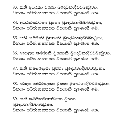
83.
කති
අට‍්ඨකා
වුත‍්තා
බුද‍්ධෙනාදිච‍්චබන්‍ධුනා
,
විනයං
පටිජානන‍්තස‍්ස
විසයානි
සුණොම
තෙ
.
84.
අට‍්ඨාරසට‍්ඨකා
වුත‍්තා
බුද‍්ධෙනාදිච‍්චබන්‍ධුනා
,
විනයං
පටිජානන‍්තස‍්ස
විසයානි
සුණොහි
මෙ
.
85.
කති
කම‍්මානි
වුත‍්තානි
බුද‍්ධෙනාදිච‍්චබන්‍ධුනා
,
විනයං
පටිජානන‍්තස‍්ස
විසයානි
සුණොම
තෙ
.
86.
සොළස
කම‍්මානි
වුත‍්තානි
බුද‍්ධෙනාදිච‍්චබන්‍ධුනා
,
විනයං
පටිජානන‍්තස‍්ස
විසයානි
සුණොහි
මෙ
.
87.
කති
කම‍්මදොසා
වුත‍්තා
බුද‍්ධෙනාදිච‍්චබන්‍ධුනා
,
විනයං
පටිජානන‍්තස‍්ස
විසයානි
සුණොම
තෙ
.
88.
ද‍්වාදස
කම‍්මදොසා
වුත‍්තා
බුද‍්ධෙනාදිච‍්චබන්‍ධුනා
,
විනයං
පටිජානන‍්තස‍්ස
විසයානි
සුණොහි
මෙ
.
89.
කති
කම‍්මසම‍්පත‍්තියො
වුත‍්තා
බුද‍්ධෙනාදිච‍්චබන්‍ධුනා
,
විනයං
පටිජානන‍්තස‍්ස
විසයානි
සුණොම
තෙ
.