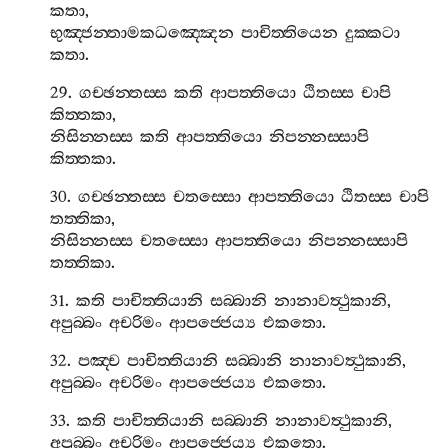
කතා
,
භුඤ‍්ජන‍්තාමකධඤ‍්ඤෙන
පාචිත‍්තියෙන
දුක‍්කටා
කතා
.
29.
ගච‍්ඡන‍්තස‍්ස
කති
ආපත‍්තියො
ඨිතස‍්ස
චාපි
කිත‍්තකා
,
නිසින‍්නස‍්ස
කති
ආපත‍්තියො
නිපන‍්නස‍්සාපි
කිත‍්තකා
.
30.
ගච‍්ඡන‍්තස‍්ස
චතස‍්සො
ආපත‍්තියො
ඨිතස‍්ස
චාපි
තත‍්තිකා
,
නිසින‍්නස‍්ස
චතස‍්සො
ආපත‍්තියො
නිපන‍්නස‍්සාපි
තත‍්තිකා
.
31.
කති
පාචිත‍්තියානි
සබ‍්බානි
නානාවත්‍ථුකානි
,
අපුබ‍්බං
අචරිමං
ආපජ‍්ජෙය්‍ය
එකතො
.
32.
පඤ‍්ච
පාචිත‍්තියානි
සබ‍්බානි
නානාවත්‍ථුකානි
,
අපුබ‍්බං
අචරිමං
ආපජ‍්ජෙය්‍ය
එකතො
.
33.
කති
පාචිත‍්තියානි
සබ‍්බානි
නානාවත්‍ථුකානි
,
අපුබ‍්බං
අචරිමං
ආපජ‍්ජෙය්‍ය
එකතො
.