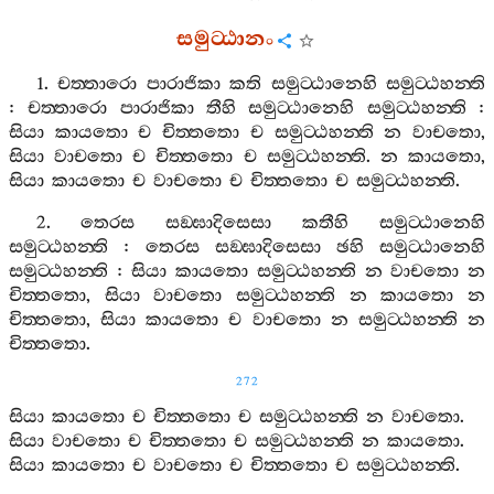
සමුට‍්ඨානං
1.
චත‍්තාරො
පාරාජිකා
කති
සමුට‍්ඨානෙහි
සමුට‍්ඨහන‍්ති
:
චත‍්තාරො
පාරාජිකා
තීහි
සමුට‍්ඨානෙහි
සමුට‍්ඨහන‍්ති
:
සියා
කායතො
ච
චිත‍්තතො
ච
සමුට‍්ඨහන‍්ති
න
වාචතො
,
සියා
වාචතො
ච
චිත‍්තතො
ච
සමුට‍්ඨහන‍්ති
.
න
කායතො
,
සියා
කායතො
ච
වාචතො
ච
චිත‍්තතො
ච
සමුට‍්ඨහන‍්ති
.
2.
තෙරස
සඞ‍්ඝාදිසෙසා
කතීහි
සමුට‍්ඨානෙහි
සමුට‍්ඨහන‍්ති
:
තෙරස
සඞ‍්ඝාදිසෙසා
ඡහි
සමුට‍්ඨානෙහි
සමුට‍්ඨහන‍්ති
:
සියා
කායතො
සමුට‍්ඨහන‍්ති
න
වාචතො
න
චිත‍්තතො
,
සියා
වාචතො
සමුට‍්ඨහන‍්ති
න
කායතො
න
චිත‍්තතො
,
සියා
කායතො
ච
වාචතො
න
සමුට‍්ඨහන‍්ති
න
චිත‍්තතො
.
272
සියා
කායතො
ච
චිත‍්තතො
ච
සමුට‍්ඨහන‍්ති
න
වාචතො
.
සියා
වාචතො
ච
චිත‍්තතො
ච
සමුට‍්ඨහන‍්ති
න
කායතො
.
සියා
කායතො
ච
වාචතො
ච
චිත‍්තතො
ච
සමුට‍්ඨහන‍්ති
.