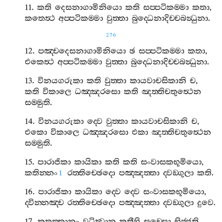
11.
කති
දෙසනාගාමිනියො
කති
සප‍්පටිකම‍්මා
කතා
,
කතෙත්‍ථ
අප‍්පටිකම‍්මා
වුත‍්තා
බුද‍්ධෙනාදිච‍්චබන්‍ධුනා
.
276
12.
පඤ‍්චදෙසනාගාමිනියො
ඡ
සප‍්පටිකම‍්මා
කතා
,
එකෙත්‍ථ
අප‍්පටිකම‍්මා
වුත‍්තා
බුද‍්ධෙනාදිච‍්චබන්‍ධුනා
.
13.
විනයගරුකා
කති
වුත‍්තා
කායවාචසිකානි
ච
,
කති
විකාලෙ
ධඤ‍්ඤරසො
කති
ඤත‍්තිචතුත්‍ථෙන
සම‍්මුති
.
14.
විනයගරුකා
ද‍්වෙ
වුත‍්තා
කායවාචසිකානි
ච
,
එකො
විකාලෙ
ධඤ‍්ඤරසො
එකා
ඤත‍්තිචතුත්‍ථෙන
සම‍්මුති
.
15.
පාරාජිකා
කායිකා
කති
කති
සංවාසකභූමියො
,
කතින‍්නං
රත‍්තිච‍්ඡෙදො
පඤ‍්ඤත‍්තා
ද‍්වඞ‍්ගුලා
කති
.
1
16.
පාරාජිකා
කායිකා
ද‍්වෙ
ද‍්වෙ
සංවාසකභූමියො
,
ද‍්වින‍්නඤ‍්ච
රත‍්තිච‍්ඡෙදො
පඤ‍්ඤත‍්තා
ද‍්වඞ‍්ගුලා
දුවෙ
.
17.
කතත‍්තානං
වධිත්‍වාන
කතීහි
සඞ‍්ඝො
භිජ‍්ජති
,