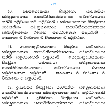
270
10.
සඞ‍්ඝභෙදකස‍්ස
භික‍්ඛුනො
යාවතතියං
සමනුභාසනාය
නප‍්පටිනිස‍්සජ‍්ජන‍්තස‍්ස
සඞ‍්ඝාදිසෙසො
කතීහි
සමුට‍්ඨානෙහි
සමුට‍්ඨාති
:
සඞ‍්ඝභෙදකස‍්ස
භික‍්ඛුනො
යාවතතියං
සමනුභාසනාය
නප‍්පටිනිස‍්සජ‍්ජන‍්තස‍්ස
සඞ‍්ඝාදිසෙසො
එකෙන
සමුට‍්ඨානෙන
සමුට‍්ඨාති
:
කායතො
ච
වාචතො
ච
චිත‍්තතො
ච
සමුට‍්ඨාති
.
11.
භෙදකානුවත‍්තකානං
භික‍්ඛූනං
යාවතතියං
සමනුභාසනාය
නප‍්පටිනිස‍්සජ‍්ජන‍්තානං
සඞ‍්ඝාදිසෙසො
කතීහි
සමුට‍්ඨානෙහි
සමුට‍්ඨාති
:
භෙදකානුවත‍්තකානං
භික‍්ඛූනං
යාවතතියං
සමනුභාසනාය
නප‍්පටිනිස‍්සජ‍්ජන‍්තානං
සඞ‍්ඝාදිසෙසො
එකෙන
සමුට‍්ඨානෙන
සමුට‍්ඨාති
:
කායතො
ච
වාචතො
ච
චිත‍්තතො
ච
සමුට‍්ඨාති
.
12.
දුබ‍්බචස‍්ස
භික‍්ඛුනො
යාවතතියං
සමනුභාසනාය
නප‍්පටිනිස‍්සජ‍්ජන‍්තස‍්ස
සඞ‍්ඝාදිසෙසො
කතීහි
සමුට‍්ඨානෙහි
සමුට‍්ඨාති
:
දුබ‍්බචස‍්ස
භික‍්ඛුනො
යාවතතියං
සමනුභාසනාය
නප‍්පටිනිස‍්සජ‍්ජන‍්තස‍්ස
සඞ‍්ඝාදිසෙසො