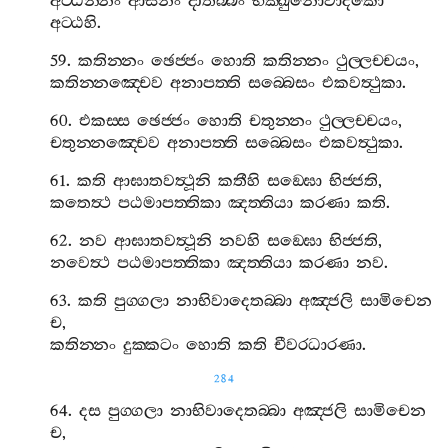
අට‍්ඨන‍්නං
ආසනං
දාතබ‍්බං
භික‍්ඛුනොවාදකො
අට‍්ඨහි
.
59.
කතින‍්නං
ඡෙජ‍්ජං
හොති
කතින‍්නං
ථුල‍්ලච‍්චයං
,
කතින‍්නඤ‍්චෙව
අනාපත‍්ති
සබ‍්බෙසං
එකවත්‍ථුකා
.
60.
එකස‍්ස
ඡෙජ‍්ජං
හොති
චතුන‍්නං
ථුල‍්ලච‍්චයං
,
චතුන‍්නඤ‍්චෙව
අනාපත‍්ති
සබ‍්බෙසං
එකවත්‍ථුකා
.
61.
කති
ආඝාතවත්‍ථූනි
කතීහි
සඞ‍්ඝො
භිජ‍්ජති
,
කතෙත්‍ථ
පඨමාපත‍්තිකා
ඤත‍්තියා
කරණා
කති
.
62.
නව
ආඝාතවත්‍ථූනි
නවහි
සඞ‍්ඝො
භිජ‍්ජති
,
නවෙත්‍ථ
පඨමාපත‍්තිකා
ඤත‍්තියා
කරණා
නව
.
63.
කති
පුග‍්ගලා
නාභිවාදෙතබ‍්බා
අඤ‍්ජලි
සාමිචෙන
ච
,
කතින‍්නං
දුක‍්කටං
හොති
කති
චීවරධාරණා
.
284
64.
දස
පුග‍්ගලා
නාභිවාදෙතබ‍්බා
අඤ‍්ජලි
සාමිචෙන
ච
,