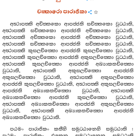
චත‍්තාරො
පාරාජිකා
අත්‍ථාපත‍්ති
අචිත‍්තකො
ආපජ‍්ජති
සචිත‍්තකො
වුට‍්ඨාති
,
අත්‍ථාපත‍්ති
සචිත‍්තකො
ආපජ‍්ජති
අචිත‍්තකො
වුට‍්ඨාති
,
අත්‍ථාපත‍්ති
අචිත‍්තකො
ආපජ‍්ජති
අචිත‍්තකො
වුට‍්ඨාති
,
අත්‍ථාපත‍්ති
සචිත‍්තකො
ආපජ‍්ජති
සචිත‍්තකො
වුට‍්ඨාති
,
අත්‍ථාපත‍්ති
කුසලචිත‍්තො
ආපජ‍්ජති
කුසලචිත‍්තො
වුට‍්ඨාති
,
අත්‍ථාපත‍්ති
කුසලචිත‍්තො
ආපජ‍්ජති
අකුසලචිත‍්තො
වුට‍්ඨාති
,
අත්‍ථාපත‍්ති
කුසලචිත‍්තො
ආපජ‍්ජති
අබ්‍යාකතචිත‍්තො
වුට‍්ඨාති
,
අත්‍ථාපත‍්ති
අකුසලචිත‍්තො
ආපජ‍්ජති
අකුසලචිත‍්තො
වුට‍්ඨාති
,
අත්‍ථාපත‍්ති
අකුසලචිත‍්තො
ආපජ‍්ජති
කුසලචිත‍්තො
වුට‍්ඨාති
,
අත්‍ථාපත‍්ති
අකුසලචිත‍්තො
ආපජ‍්ජති
අබ්‍යාකතචිත‍්තො
වුට‍්ඨාති
,
අත්‍ථාපත‍්ති
අබ්‍යාකතචිත‍්තො
ආපජ‍්ජති
කුසලචිත‍්තො
වුට‍්ඨාති
,
අත්‍ථාපත‍්ති
අබ්‍යාකතචිත‍්තො
ආපජ‍්ජති
අකුසලචිත‍්තො
වුට‍්ඨාති
,
අත්‍ථාපත‍්ති
අබ්‍යාකතචිත‍්තො
ආපජ‍්ජති
අබ්‍යාකතචිත‍්තො
වුට‍්ඨාති
.
පඨමං
පාරාජිකං
කතීහි
සමුට‍්ඨානෙහි
සමුට‍්ඨාති
:
පඨමං
පාරාජිකං
එකෙන
සමුට‍්ඨානෙන
සමුට‍්ඨාති