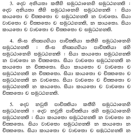
3.
ද‍්වෙ
අනියතා
කතීහි
සමුට‍්ඨානෙහි
සමුට‍්ඨහන‍්ති
:
ද‍්වෙ
අනියතා
තීහි
සමුට‍්ඨානෙහි
සමුට‍්ඨහන‍්ති
:
සියා
කායතො
ච
චිත‍්තතො
ච
සමුට‍්ඨහන‍්ති
න
වාචතො
.
සියා
වාචතො
ච
චිත‍්තතො
ච
සමුට‍්ඨහන‍්ති
,
න
කායතො
.
සියා
කායතො
ච
වාචතො
ච
චිත‍්තතො
ච
සමුට‍්ඨහන‍්ති
.
4.
තිංස
නිස‍්සග‍්ගියා
පාචිත‍්තියා
කතීහි
සමුට‍්ඨානෙහි
සමුට‍්ඨහන‍්ති
:
තිංස
නිස‍්සග‍්ගියා
පාචිත‍්තියා
ඡහි
සමුට‍්ඨානෙහි
සමුට‍්ඨහන‍්ති
:
සියා
කායතො
සමුට‍්ඨහන‍්ති
න
වාචතො
න
චිත‍්තතො
.
සියා
වාචතො
සමුට‍්ඨහන‍්ති
න
කායතො
න
චිත‍්තතො
.
සියා
කායතො
ච
වාචතො
ච
සමුට‍්ඨහන‍්ති
න
චිත‍්තතො
.
සියා
කායතො
ච
චිත‍්තතො
ච
සමුට‍්ඨහන‍්ති
න
වාචතො
.
සියා
වාචතො
ච
චිත‍්තතො
ච
සමුට‍්ඨහන‍්ති
න
කායතො
.
සියා
කායතො
ච
වාචතො
ච
චිත‍්තතො
ච
සමුට‍්ඨහන‍්ති
.
5.
ද‍්වෙ
නවුති
පාචිත‍්තියා
කතීහි
සමුට‍්ඨානෙහි
සමුට‍්ඨහන‍්ති
:
ද‍්වෙ
නවුති
පාචිත‍්තියා
ඡහි
සමුට‍්ඨානෙහි
සමුට‍්ඨහන‍්ති
:
සියා
කායතො
සමුට‍්ඨහන‍්ති
න
වාචතො
න
චිත‍්තතො
.
සියා
වාචතො
සමුට‍්ඨහන‍්ති
න
කායතො
න
චිත‍්තතො
.
සියා
කායතො
ච
වාචතො
ච
සමුට‍්ඨහන‍්ති
න