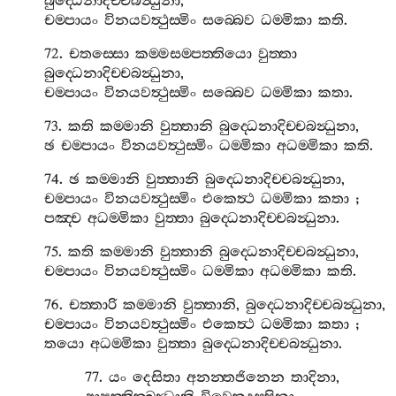
බුද‍්ධෙනාදිච‍්චබන්‍ධුනා
,
චම‍්පායං
විනයවත්‍ථුස‍්මිං
සබ‍්බෙව
ධම‍්මිකා
කති
.
72.
චතස‍්සො
කම‍්මසම‍්පත‍්තියො
වුත‍්තා
බුද‍්ධෙනාදිච‍්චබන්‍ධුනා
,
චම‍්පායං
විනයවත්‍ථුස‍්මිං
සබ‍්බෙව
ධම‍්මිකා
කතා
.
73.
කති
කම‍්මානි
වුත‍්තානි
බුද‍්ධෙනාදිච‍්චබන්‍ධුනා
,
ඡ
චම‍්පායං
විනයවත්‍ථුස‍්මිං
ධම‍්මිකා
අධම‍්මිකා
කති
.
74.
ඡ
කම‍්මානි
වුත‍්තානි
බුද‍්ධෙනාදිච‍්චබන්‍ධුනා
,
චම‍්පායං
විනයවත්‍ථුස‍්මිං
එකෙත්‍ථ
ධම‍්මිකා
කතා
;
පඤ‍්ච
අධම‍්මිකා
වුත‍්තා
බුද‍්ධෙනාදිච‍්චබන්‍ධුනා
.
75.
කති
කම‍්මානි
වුත‍්තානි
බුද‍්ධෙනාදිච‍්චබන්‍ධුනා
,
චම‍්පායං
විනයවත්‍ථුස‍්මිං
ධම‍්මිකා
අධම‍්මිකා
කති
.
76.
චත‍්තාරි
කම‍්මානි
වුත‍්තානි
,
බුද‍්ධෙනාදිච‍්චබන්‍ධුනා
,
චම‍්පායං
විනයවත්‍ථුස‍්මිං
එකෙත්‍ථ
ධම‍්මිකා
කතා
;
තයො
අධම‍්මිකා
වුත‍්තා
බුද‍්ධෙනාදිච‍්චබන්‍ධුනා
.
77.
යං
දෙසිතා
අනන‍්තජිනෙන
තාදිනා
,