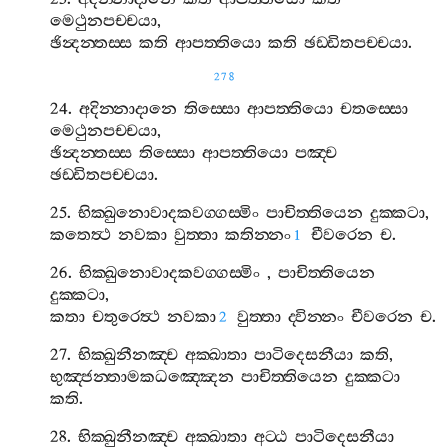
මෙථුනපච‍්චයා
,
ඡින්‍දන‍්තස‍්ස
කති
ආපත‍්තියො
කති
ඡඩ‍්ඩිතපච‍්චයා
.
278
24.
අදින‍්නාදානෙ
තිස‍්සො
ආපත‍්තියො
චතස‍්සො
මෙථුනපච‍්චයා
,
ඡින්‍දන‍්තස‍්ස
තිස‍්සො
ආපත‍්තියො
පඤ‍්ච
ඡඩ‍්ඩිතපච‍්චයා
.
25.
භික‍්ඛුනොවාදකවග‍්ගස‍්මිං
පාචිත‍්තියෙන
දුක‍්කටා
,
කතෙත්‍ථ
නවකා
වුත‍්තා
කතින‍්නං
චීවරෙන
ච
.
1
26.
භික‍්ඛුනොවාදකවග‍්ගස‍්මිං
,
පාචිත‍්තියෙන
දුක‍්කටා
,
කතා
චතුරෙත්‍ථ
නවකා
වුත‍්තා
ද‍්වින‍්නං
චීවරෙන
ච
.
2
27.
භික‍්ඛුනීනඤ‍්ච
අක‍්ඛාතා
පාටිදෙසනීයා
කති
,
භුඤ‍්ජන‍්තාමකධඤ‍්ඤෙන
පාචිත‍්තියෙන
දුක‍්කටා
කති
.
28.
භික‍්ඛුනීනඤ‍්ච
අක‍්ඛාතා
අට‍්ඨ
පාටිදෙසනීයා