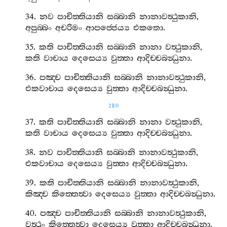
34.
නව
පාචිත‍්තියානි
සබ‍්බානි
නානාවත්‍ථුකානි
,
අපුබ‍්බං
අචරිමං
ආපජ‍්ජෙය්‍ය
එකතො
.
35.
කති
පාචිත‍්තියානි
සබ‍්බානි
නානා
වත්‍ථුකානි
,
කති
වාචාය
දෙසෙය්‍ය
වුත‍්තා
ආදිච‍්චබන්‍ධුනා
.
36.
පඤ‍්ච
පාචිත‍්තියානි
සබ‍්බානි
නානාවත්‍ථුකානි
,
එකවාචාය
දෙසෙය්‍ය
වුත‍්තා
ආදිච‍්චබන්‍ධුනා
.
280
37.
කති
පාචිත‍්තියානි
සබ‍්බානි
නානා
වත්‍ථුකානි
,
කති
වාචාය
දෙසෙය්‍ය
වුත‍්තා
ආදිච‍්චබන්‍ධුනා
.
38.
නව
පාචිත‍්තියානි
සබ‍්බානි
නානාවත්‍ථුකානි
,
එකවාචාය
දෙසෙය්‍ය
වුත‍්තා
ආදිච‍්චබන්‍ධුනා
.
39.
කති
පාචිත‍්තියානි
සබ‍්බානි
නානාවත්‍ථුකානි
,
කිඤ‍්ච
කිත‍්තෙත්‍වා
දෙසෙය්‍ය
වුත‍්තා
ආදිච‍්චබන්‍ධුනා
.
40.
පඤ‍්ච
පාචිත‍්තියානි
සබ‍්බානි
නානාවත්‍ථුකානි
,
වත්‍ථුං
කිත‍්තෙත්‍වා
දෙසෙය්‍ය
වුත‍්තා
ආදිච‍්චබන්‍ධුනා
.