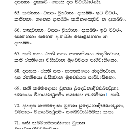
දසන‍්නං
දුක‍්කටං
හොති
දස
චීවරධාරණා
.
65.
කතින‍්නං
වස‍්සං
වුත්‍ථානං
දාතබ‍්බං
ඉධ
චීවරං
,
කතින‍්නං
භන‍්තෙ
දාතබ‍්බං
කතිනඤ‍්චෙව
න
දාතබ‍්බං
.
66.
පඤ‍්චන‍්නං
වස‍්සං
වුත්‍ථානං
දාතබ‍්බං
ඉධ
චීවරං
,
සත‍්තන‍්නං
සන‍්තෙ
දාතබ‍්බං
සොළසන‍්නං
න
දාතබ‍්බං
.
67.
කති
සතං
රත‍්ති
සතං
ආපත‍්තියො
ඡාදයිත්‍වාන
,
කති
රත‍්තියො
වසිත්‍වාන
මුච‍්චෙය්‍ය
පාරිවාසිකො
.
68.
දසසතං
රත‍්ති
සතං
ආපත‍්තියො
ඡාදයිත්‍වාන
,
දස
රත‍්තියො
වසිත්‍වාන
මුච‍්චෙය්‍ය
පාරිවාසිකො
.
69.
කති
කම‍්මදොසා
වුත‍්තා
බුද‍්ධෙනාදිච‍්චබන්‍ධුනා
,
චම‍්පායං
විනයවත්‍ථුස‍්මිං
සබ‍්බෙව
අධම‍්මිකා
කති
.
1
70.
ද‍්වාදස
කම‍්මදොසා
වුත‍්තා
බුද‍්ධෙනාදිච‍්චබන්‍ධුනා
,
චම‍්පායං
විනයවත්‍ථුස‍්මිං
සබ‍්බෙවාධම‍්මිකා
කතා
.
71.
කති
කම‍්මසම‍්පත‍්තියො
වුත‍්තා