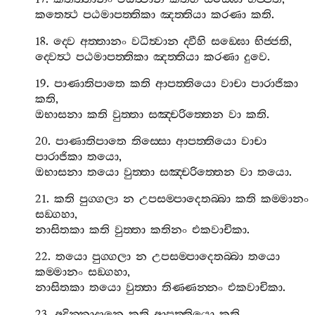
කතෙත්‍ථ
පඨමාපත‍්තිකා
ඤත‍්තියා
කරණා
කති
.
18.
ද‍්වෙ
අත‍්තානං
වධිත්‍වාන
ද‍්වීහි
සඞ‍්ඝො
භිජ‍්ජති
,
ද‍්වෙත්‍ථ
පඨමාපත‍්තිකා
ඤත‍්තියා
කරණා
දුවෙ
.
19.
පාණාතිපාතෙ
කති
ආපත‍්තියො
වාචා
පාරාජිකා
කති
,
ඔභාසනා
කති
වුත‍්තා
සඤ‍්චරිත‍්තෙන
වා
කති
.
20.
පාණාතිපාතෙ
තිස‍්සො
ආපත‍්තියො
වාචා
පාරාජිකා
තයො
,
ඔභාසනා
තයො
වුත‍්තා
සඤ‍්චරිත‍්තෙන
වා
තයො
.
21.
කති
පුග‍්ගලා
න
උපසම‍්පාදෙතබ‍්බා
කති
කම‍්මානං
සඞ‍්ගහා
,
නාසිතකා
කති
වුත‍්තා
කතිනං
එකවාචිකා
.
22.
තයො
පුග‍්ගලා
න
උපසම‍්පාදෙතබ‍්බා
තයො
කම‍්මානං
සඞ‍්ගහා
,
නාසිතකා
තයො
වුත‍්තා
තිණ‍්ණන‍්නං
එකවාචිකා
.
23.
අදින‍්නාදානෙ
කති
ආපත‍්තියො
කති