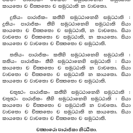
කායතො
ච
චිත‍්තතො
ච
සමුට‍්ඨාති
න
වාචතො
.
දුතියං
පාරාජිකං
කතීහි
සමුට‍්ඨානෙහි
සමුට‍්ඨාති
:
දුතියං
පාරාජිකං
තීහි
සමුට‍්ඨානෙහි
සමුට‍්ඨාති
සියා
කායතො
ච
චිත‍්තතො
ච
සමුට‍්ඨාති
,
න
වාචතො
.
සියා
වාචතො
ච
චිත‍්තතො
ච
සමුට‍්ඨාති
,
න
කායතො
.
සියා
කායතො
ච
වාචතො
ච
චිත‍්තතො
ච
සමුට‍්ඨාති
.
තතියං
පාරාජිකං
කතීහි
සමුට‍්ඨානෙහි
සමුට‍්ඨාති
:
තතියං
පාරාජිකං
තීහි
සමුට‍්ඨානෙහි
සමුට‍්ඨාති
:
සියා
කායතො
ච
චිත‍්තතො
ච
සමුට‍්ඨාති
න
වාචතො
.
සියා
වාචතො
ච
චිත‍්තතො
ච
සමුට‍්ඨාති
න
කායතො
.
සියා
කායතො
ච
වාචතො
ච
චිත‍්තතො
ච
සමුට‍්ඨාති
.
චතුත්‍ථං
පාරාජිකං
කතීහි
සමුට‍්ඨානෙහි
සමුට‍්ඨාති
:
චතුත්‍ථං
පාරාජිකං
තීහි
සමුට‍්ඨානෙහි
සමුට‍්ඨාති
:
සියා
කායතො
ච
චිත‍්තතො
ච
සමුට‍්ඨාති
න
වාචතො
.
සියා
වාචතො
ච
චිත‍්තතො
ච
සමුට‍්ඨාති
න
කායතො
.
සියා
කායතො
ච
වාචතො
ච
චිත‍්තතො
ච
සමුට‍්ඨාති
.
චත‍්තාරො
පාරාජිකා
නිට‍්ඨිතා
.