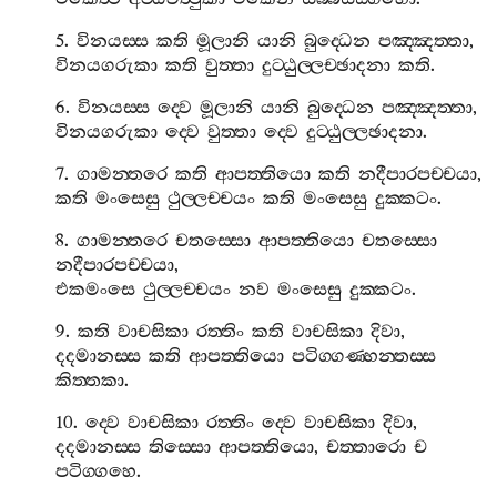
5.
විනයස‍්ස
කති
මූලානි
යානි
බුද‍්ධෙන
පඤ‍්ඤත‍්තා
,
විනයගරුකා
කති
වුත‍්තා
දුට‍්ඨුල‍්ලච‍්ඡාදනා
කති
.
6.
විනයස‍්ස
ද‍්වෙ
මූලානි
යානි
බුද‍්ධෙන
පඤ‍්ඤත‍්තා
,
විනයගරුකා
ද‍්වෙ
වුත‍්තා
ද‍්වෙ
දුට‍්ඨුල‍්ලඡාදනා
.
7.
ගාමන‍්තරෙ
කති
ආපත‍්තියො
කති
නදීපාරපච‍්චයා
,
කති
මංසෙසු
ථුල‍්ලච‍්චයං
කති
මංසෙසු
දුක‍්කටං
.
8.
ගාමන‍්තරෙ
චතස‍්සො
ආපත‍්තියො
චතස‍්සො
නදීපාරපච‍්චයා
,
එකමංසෙ
ථුල‍්ලච‍්චයං
නව
මංසෙසු
දුක‍්කටං
.
9.
කති
වාචසිකා
රත‍්තිං
කති
වාචසිකා
දිවා
,
දදමානස‍්ස
කති
ආපත‍්තියො
පටිග‍්ගණ‍්හන‍්තස‍්ස
කිත‍්තකා
.
10.
ද‍්වෙ
වාචසිකා
රත‍්තිං
ද‍්වෙ
වාචසිකා
දිවා
,
දදමානස‍්ස
තිස‍්සො
ආපත‍්තියො
,
චත‍්තාරො
ච
පටිග‍්ගහෙ
.