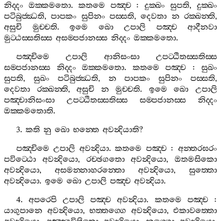
නිද‍්දං
ඔක‍්කමතො
.
කතමෙ
පඤ‍්ච
:
දුක‍්ඛං
සුපති
,
දුක‍්ඛං
පටිබුජ‍්ඣති
,
පාපකං
සුපිනං
පස‍්සති
,
දෙවතා
න
රක‍්ඛන‍්ති
,
අසුචි
මුච‍්චති
.
ඉමෙ
ඛො
උපාලි
පඤ‍්ච
ආදීනවා
මුට‍්ඨස‍්සතිස‍්ස
අසම‍්පජානස‍්ස
නිද‍්දං
ඔක‍්කමතො
.
පඤ‍්චිමෙ
උපාලි
ආනිසංසා
උපට‍්ඨිතස‍්සතිස‍්ස
සම‍්පජානස‍්ස
නිද‍්දං
ඔක‍්කමතො
.
කතමෙ
පඤ‍්ච
:
සුඛං
සුපති
,
සුඛං
පටිබුජ‍්ඣති
,
න
පාපකං
සුපිනං
පස‍්සති
,
දෙවතා
රක‍්ඛන‍්ති
,
අසුචි
න
මුච‍්චති
.
ඉමෙ
ඛො
උපාලි
පඤ‍්චානිසංසා
උපට‍්ඨිතස‍්සතිස‍්ස
සම‍්පජානස‍්ස
නිද‍්දං
ඔක‍්කමතොති
.
3.
කති
නු
ඛො
භන‍්තෙ
අවන්‍දියාති
?
පඤ‍්චිමෙ
උපාලි
අවන්‍දියා
.
කතමෙ
පඤ‍්ච
:
අන‍්තරඝරං
පවිට‍්ඨො
අවන්‍දියො
,
රච‍්ඡගතො
අවන්‍දියො
,
ඔතමසිකො
අවන්‍දියො
,
අසමන‍්නාහරන‍්තො
අවන්‍දියො
,
සුත‍්තො
අවන්‍දියො
.
ඉමෙ
ඛො
උපාලි
පඤ‍්ච
අවන්‍දියා
.
4.
අපරෙපි
උපාලි
පඤ‍්ච
අවන්‍දියා
.
කතමෙ
පඤ‍්ච
:
යාගුපානෙ
අවන්‍දියො
,
භත‍්තග‍්ගෙ
අවන්‍දියො
,
එකාවත‍්තො