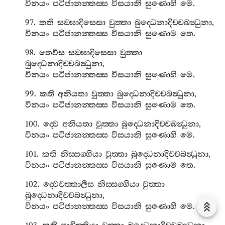
විනයං
පටිජානන‍්තස‍්ස
විසයානි
සුණොහි
මෙ
.
97.
කති
සඞ‍්ඝාදිසෙසා
වුත‍්තා
බුද‍්ධෙනාදිච‍්චබන්‍ධුනා
,
විනයං
පටිජානන‍්තස‍්ස
විසයානි
සුණොම
තෙ
.
98.
තෙවීස
සඞ‍්ඝාදිසෙසා
වුත‍්තා
බුද‍්ධෙනාදිච‍්චබන්‍ධුනා
,
විනයං
පටිජානන‍්තස‍්ස
විසයානි
සුණොහි
මෙ
.
99.
කති
අනියතා
වුත‍්තා
බුද‍්ධෙනාදිච‍්චබන්‍ධුනා
,
විනයං
පටිජානන‍්තස‍්ස
විසයානි
සුණොම
තෙ
.
100.
ද‍්වෙ
අනියතා
වුත‍්තා
බුද‍්ධෙනාදිච‍්චබන්‍ධුනා
,
විනයං
පටිජානන‍්තස‍්ස
විසයානි
සුණොහි
මෙ
.
101.
කති
නිස‍්සග‍්ගියා
වුත‍්තා
බුද‍්ධෙනාදිච‍්චබන්‍ධුනා
,
විනයං
පටිජානන‍්තස‍්ස
විසයානි
සුණොම
තෙ
.
102.
ද‍්වෙචත‍්තාලීස
නිස‍්සග‍්ගියා
වුත‍්තා
බුද‍්ධෙනාදිච‍්චබන්‍ධුනා
,
විනයං
පටිජානන‍්තස‍්ස
විසයානි
සුණොහි
මෙ
.