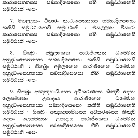
කාරාපෙන‍්තස‍්ස
සඞ‍්ඝාදිසෙසො
ඡහි
සමුට‍්ඨානෙහි
සමුට‍්ඨාති
-
පෙ
-
7.
මහල‍්ලකං
විහාරං
කාරාපෙන‍්තස‍්ස
සඞ‍්ඝාදිසෙසො
කතීහි
සමුට‍්ඨානෙහි
සමුට‍්ඨාති
:
මහල‍්ලකං
විහාරං
කාරාපෙන‍්තස‍්ස
සඞ‍්ඝාදිසෙසො
ඡහි
සමුට‍්ඨානෙහි
සමුට‍්ඨාති
-
පෙ
-
8.
භික‍්ඛුං
අමූලකෙන
පාරාජිකෙන
ධම‍්මෙන
අනුද‍්ධංසෙන‍්තස‍්ස
සඞ‍්ඝාදිසෙසො
කතීහි
සමුට‍්ඨානෙහි
සමුට‍්ඨාති
:
භික‍්ඛුං
අමූලකෙන
පාරාජිකෙන
ධම‍්මෙන
අනුද‍්ධංසෙන‍්තස‍්ස
සඞ‍්ඝාදිසෙසො
තීහි
සමුට‍්ඨානෙහි
සමුට‍්ඨාති
-
පෙ
-
9.
භික‍්ඛුං
අඤ‍්ඤභාගියස‍්ස
අධිකරණස‍්ස
කිඤ‍්චි
දෙසං
ලෙසමත‍්තං
උපාදාය
පාරාජිකෙන
ධම‍්මෙන
අනුද‍්ධංසෙන‍්තස‍්ස
සඞ‍්ඝාදිසෙසො
කතීහි
සමුට‍්ඨානෙහි
සමුට‍්ඨාති
:
භික‍්ඛුං
අඤ‍්ඤභාගියස‍්ස
අධිකරණස‍්ස
කිඤ‍්චි
දෙසං
ලෙසමත‍්තං
උපාදාය
පාරාජිකෙන
ධම‍්මෙන
අනුද‍්ධංසෙන‍්තස‍්ස
සඞ‍්ඝාදිසෙසො
තීහි
සමුට‍්ඨානෙහි
සමුට‍්ඨාති
-
පෙ
-