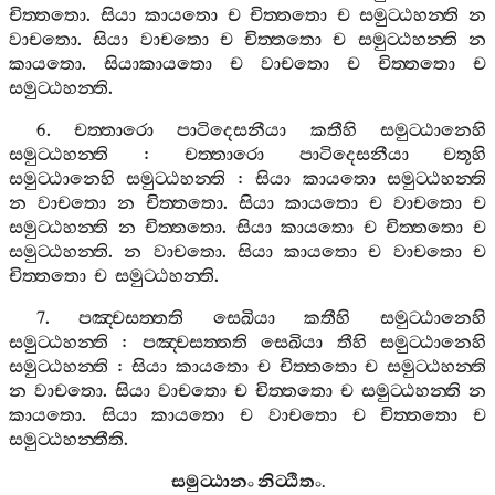
චිත‍්තතො
.
සියා
කායතො
ච
චිත‍්තතො
ච
සමුට‍්ඨහන‍්ති
න
වාචතො
.
සියා
වාචතො
ච
චිත‍්තතො
ච
සමුට‍්ඨහන‍්ති
න
කායතො
.
සියාකායතො
ච
වාචතො
ච
චිත‍්තතො
ච
සමුට‍්ඨහන‍්ති
.
6.
චත‍්තාරො
පාටිදෙසනීයා
කතීහි
සමුට‍්ඨානෙහි
සමුට‍්ඨහන‍්ති
:
චත‍්තාරො
පාටිදෙසනීයා
චතූහි
සමුට‍්ඨානෙහි
සමුට‍්ඨහන‍්ති
:
සියා
කායතො
සමුට‍්ඨහන‍්ති
න
වාචතො
න
චිත‍්තතො
.
සියා
කායතො
ච
වාචතො
ච
සමුට‍්ඨහන‍්ති
න
චිත‍්තතො
.
සියා
කායතො
ච
චිත‍්තතො
ච
සමුට‍්ඨහන‍්ති
.
න
වාචතො
.
සියා
කායතො
ච
වාචතො
ච
චිත‍්තතො
ච
සමුට‍්ඨහන‍්ති
.
7.
පඤ‍්චසත‍්තති
සෙඛියා
කතීහි
සමුට‍්ඨානෙහි
සමුට‍්ඨහන‍්ති
:
පඤ‍්චසත‍්තති
සෙඛියා
තීහි
සමුට‍්ඨානෙහි
සමුට‍්ඨහන‍්ති
:
සියා
කායතො
ච
චිත‍්තතො
ච
සමුට‍්ඨහන‍්ති
න
වාචතො
.
සියා
වාචතො
ච
චිත‍්තතො
ච
සමුට‍්ඨහන‍්ති
න
කායතො
.
සියා
කායතො
ච
වාචතො
ච
චිත‍්තතො
ච
සමුට‍්ඨහන‍්තීති
.
සමුට‍්ඨානං
නිට‍්ඨිතං
.