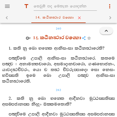
14. කඨිනත්‍ථාර වග‍්ගො
260
14.
කඨිනත්‍ථාර
වග‍්ගො
1.
කති
නු
ඛො
භන‍්තෙ
ආනිසංසා
කඨිනත්‍ථාරෙති
?
පඤ‍්චිමෙ
උපාලි
ආනිසංසා
කඨිනත්‍ථාරෙ
.
කතමෙ
පඤ‍්ච
:
අනාමන‍්තචාරො
,
අසමාදානචාරො
,
ගණභොජනං
,
යාවදත්‍ථචීවරං
,
යො
ච
තත්‍ථ
චීවරුප‍්පාදො
සො
නෙසං
භවිස‍්සති
ඉමෙ
ඛො
උපාලි
පඤ‍්ච
ආනිසංසා
කඨිනත්‍ථාරෙති
.
262
2.
කති
නු
ඛො
භන‍්තෙ
ආදීනවා
මුට‍්ඨස‍්සතිස‍්ස
අසම‍්පජානස‍්ස
නිද‍්දං
ඔක‍්කමතොති
?
පඤ‍්චිමෙ
උපාලි
ආදීනවා
මුට‍්ඨස‍්සතිස‍්ස
අසම‍්පජානස‍්ස