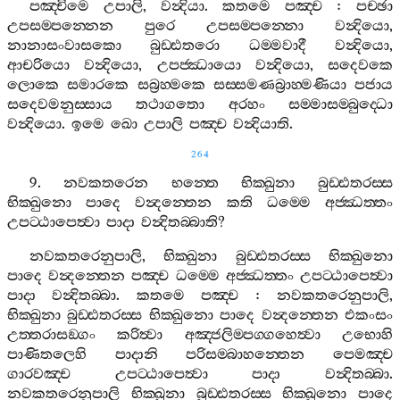
පඤ‍්චිමෙ
උපාලි
,
වන්‍දියා
.
කතමෙ
පඤ‍්ච
:
පච‍්ඡා
උපසම‍්පන‍්නෙන
පුරෙ
උපසම‍්පන‍්නො
වන්‍දියො
,
නානාසංවාසකො
බුඩ‍්ඪතරො
ධම‍්මවාදී
වන්‍දියො
,
ආචරියො
වන්‍දියො
,
උපජ‍්ඣායො
වන්‍දියො
,
සදෙවකෙ
ලොකෙ
සමාරකෙ
සබ්‍රහ‍්මකෙ
සස‍්සමණබ්‍රාහ‍්මණියා
පජාය
සදෙවමනුස‍්සාය
තථාගතො
අරහං
සම‍්මාසම‍්බුද‍්ධො
වන්‍දියො
.
ඉමෙ
ඛො
උපාලි
පඤ‍්ච
වන්‍දියාති
.
264
9.
නවකතරෙන
භන‍්තෙ
භික‍්ඛුනා
බුඩ‍්ඪතරස‍්ස
භික‍්ඛුනො
පාදෙ
වන්‍දන‍්තෙන
කති
ධම‍්මෙ
අජ‍්ඣත‍්තං
උපට‍්ඨාපෙත්‍වා
පාදා
වන්‍දිතබ‍්බාති
?
නවකතරෙනුපාලි
,
භික‍්ඛුනා
බුඩ‍්ඪතරස‍්ස
භික‍්ඛුනො
පාදෙ
වන්‍දන‍්තෙන
පඤ‍්ච
ධම‍්මෙ
අජ‍්ඣත‍්තං
උපට‍්ඨාපෙත්‍වා
පාදා
වන්‍දිතබ‍්බා
.
කතමෙ
පඤ‍්ච
:
නවකතරෙනුපාලි
,
භික‍්ඛුනා
බුඩ‍්ඪතරස‍්ස
භික‍්ඛුනො
පාදෙ
වන්‍දන‍්තෙන
එකංසං
උත‍්තරාසඞ‍්ගං
කරිත්‍වා
අඤ‍්ජලිම‍්පග‍්ගහෙත්‍වා
උභොහි
පාණිතලෙහි
පාදානි
පරිසම‍්බාහන‍්තෙන
පෙමඤ‍්ච
ගාරවඤ‍්ච
උපට‍්ඨාපෙත්‍වා
පාදා
වන්‍දිතබ‍්බා
.
නවකතරෙනුපාලි
භික‍්ඛුනා
බුඩ‍්ඪතරස‍්ස
භික‍්ඛුනො
පාදෙ