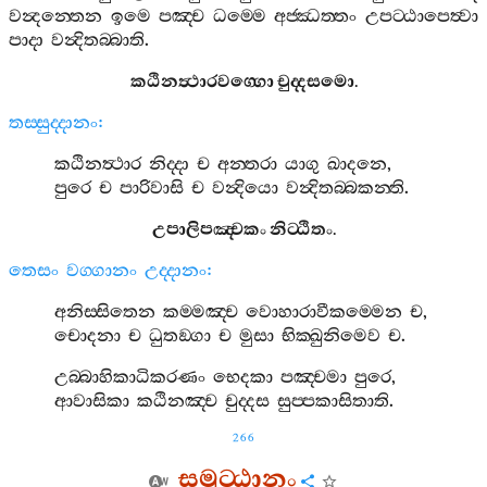
වන්‍දන‍්තෙන
ඉමෙ
පඤ‍්ච
ධම‍්මෙ
අජ‍්ඣත‍්තං
උපට‍්ඨාපෙත්‍වා
පාදා
වන්‍දිතබ‍්බාති
.
කඨිනත්‍ථාරවග‍්ගො
චුද‍්දසමො
.
තස‍්සුද‍්දානං
:
කඨිනත්‍ථාර
නිද‍්දා
ච
අන‍්තරා
යාගු
ඛාදනෙ
,
පුරෙ
ච
පාරිවාසි
ච
වන්‍දියො
වන්‍දිතබ‍්බකන‍්ති
.
උපාලිපඤ‍්චකං
නිට‍්ඨිතං
.
තෙසං
වග‍්ගානං
උද‍්දානං
:
අනිස‍්සිතෙන
කම‍්මඤ‍්ච
වොහාරාවීකම‍්මෙන
ච
,
චොදනා
ච
ධුතඞ‍්ගා
ච
මුසා
භික‍්ඛුනිමෙව
ච
.
උබ‍්බාහිකාධිකරණං
භෙදකා
පඤ‍්චමා
පුරෙ
,
ආවාසිකා
කඨිනඤ‍්ච
චුද‍්දස
සුප‍්පකාසිතාති
.
266
සමුට‍්ඨානං