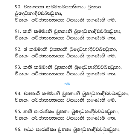
90.
චතස‍්සො
කම‍්මසම‍්පත‍්තියො
වුත‍්තා
බුද‍්ධෙනාදිච‍්චබන්‍ධුනා
,
විනයං
පටිජානන‍්තස‍්ස
විසයානි
සුණොහි
මෙ
.
91.
කති
කම‍්මානි
වුත‍්තානි
බුද‍්ධෙනාදිච‍්චබන්‍ධුනා
,
විනයං
පටිජානන‍්තස‍්ස
විසයානි
සුණොම
තෙ
.
92.
ඡ
කම‍්මානි
වුත‍්තානි
බුද‍්ධෙනාදිච‍්චබන්‍ධුනා
,
විනයං
පටිජානන‍්තස‍්ස
විසයානි
සුණොහි
මෙ
.
93.
කති
කම‍්මානි
වුත‍්තානි
බුද‍්ධෙනාදිච‍්චබන්‍ධුනා
,
විනයං
පටිජානන‍්තස‍්ස
විසයානි
සුණොම
තෙ
.
288
94.
චත‍්තාරි
කම‍්මානි
වුත‍්තානි
බුද‍්ධෙනාදිච‍්චබන්‍ධුනා
,
විනයං
පටිජානන‍්තස‍්ස
විසයානි
සුණොහි
මෙ
.
95.
කති
පාරාජිකා
වුත‍්තා
බුද‍්ධෙනාදිච‍්චබන්‍ධුනා
,
විනයං
පටිජානන‍්තස‍්ස
විසයානි
සුණොම
තෙ
.
96.
අට‍්ඨ
පාරාජිකා
වුත‍්තා
බුද‍්ධෙනාදිච‍්චබන්‍ධුනා
,