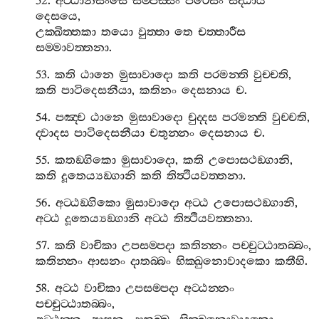
52.
අට‍්ඨානිසංසෙ
සම‍්පස‍්සං
පරෙසං
සද‍්ධාය
දෙසයෙ
,
උක‍්ඛිත‍්තකා
තයො
වුත‍්තා
තෙ
චත‍්තාරීස
සම‍්මාවත‍්තනා
.
53.
කති
ඨානෙ
මුසාවාදො
කති
පරමන‍්ති
වුච‍්චති
,
කති
පාටිදෙසනීයා
,
කතිනං
දෙසනාය
ච
.
54.
පඤ‍්ච
ඨානෙ
මුසාවාදො
චුද‍්දස
පරමන‍්ති
වුච‍්චති
,
ද‍්වාදස
පාටිදෙසනීයා
චතුන‍්නං
දෙසනාය
ච
.
55.
කතඞ‍්ගිකො
මුසාවාදො
,
කති
උපොසථඞ‍්ගානි
,
කති
දූතෙය්‍යඞ‍්ගානි
කති
තිත්‍ථියවත‍්තනා
.
56.
අට‍්ඨඞ‍්ගිකො
මුසාවාදො
අට‍්ඨ
උපොසථඞ‍්ගානි
,
අට‍්ඨ
දූතෙය්‍යඞ‍්ගානි
අට‍්ඨ
තිත්‍ථියවත‍්තනා
.
57.
කති
වාචිකා
උපසම‍්පදා
කතින‍්නං
පච‍්චුට‍්ඨාතබ‍්බං
,
කතින‍්නං
ආසනං
දාතබ‍්බං
භික‍්ඛුනොවාදකො
කතීහි
.
58.
අට‍්ඨ
වාචිකා
උපසම‍්පදා
අට‍්ඨන‍්නං
පච‍්චුට‍්ඨාතබ‍්බං
,