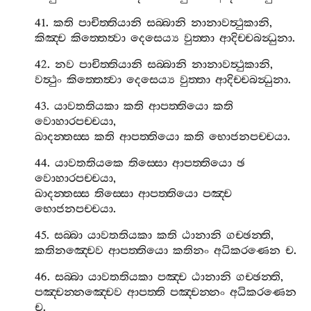
41.
කති
පාචිත‍්තියානි
සබ‍්බානි
නානාවත්‍ථුකානි
,
කිඤ‍්ච
කිත‍්තෙත්‍වා
දෙසෙය්‍ය
වුත‍්තා
ආදිච‍්චබන්‍ධුනා
.
42.
නව
පාචිත‍්තියානි
සබ‍්බානි
නානාවත්‍ථුකානි
,
වත්‍ථුං
කිත‍්තෙත්‍වා
දෙසෙය්‍ය
වුත‍්තා
ආදිච‍්චබන්‍ධුනා
.
43.
යාවතතියකා
කති
ආපත‍්තියො
කති
වොහාරපච‍්චයා
,
ඛාදන‍්තස‍්ස
කති
ආපත‍්තියො
කති
භොජනපච‍්චයා
.
44.
යාවතතියකෙ
තිස‍්සො
ආපත‍්තියො
ඡ
වොහාරපච‍්චයා
,
ඛාදන‍්තස‍්ස
තිස‍්සො
ආපත‍්තියො
පඤ‍්ච
භොජනපච‍්චයා
.
45.
සබ‍්බා
යාවතතියකා
කති
ඨානානි
ගච‍්ඡන‍්ති
,
කතිනඤ‍්චෙව
ආපත‍්තියො
කතිනං
අධිකරණෙන
ච
.
46.
සබ‍්බා
යාවතතියකා
පඤ‍්ච
ඨානානි
ගච‍්ඡන‍්ති
,
පඤ‍්චන‍්නඤ‍්චෙව
ආපත‍්ති
පඤ‍්චන‍්නං
අධිකරණෙන
ච
.