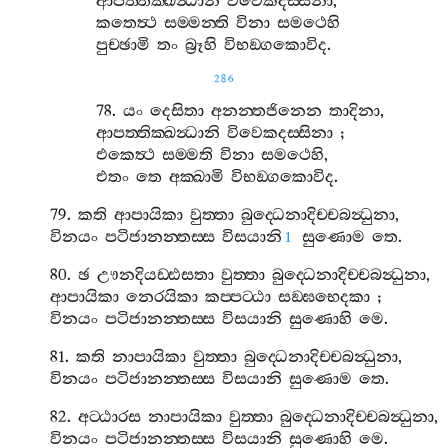
ආපත‍්තික‍්ඛන්‍ධානි
විවෙකදස‍්සිනා
,
කතෙත්‍ථ
සම‍්මන‍්ති
විනා
සමථෙහි
පුච‍්ඡාමි
තං
බ්‍රූහි
විභඞ‍්ගකොවිද
.
286
78.
යං
දෙසිතා
අනන‍්තජිනෙන
තාදිනා
,
ආපත‍්තික‍්ඛන්‍ධානි
විවෙකදස‍්සිනා
;
එකෙත්‍ථ
සම‍්මති
විනා
සමථෙහි
,
එතං
තෙ
අක‍්ඛාමි
විභඞ‍්ගකොවිද
.
79.
කති
ආපායිකා
වුත‍්තා
බුද‍්ධෙනාදිච‍්චබන්‍ධුනා
,
විනයං
පටිජානන‍්තස‍්ස
විසයානි
සුණොම
තෙ
.
1
80.
ඡ
ඌනදියඩ‍්ඪසතා
වුත‍්තා
බුද‍්ධෙනාදිච‍්චබන්‍ධුනා
,
ආපායිකා
නෙරයිකා
කප‍්පට‍්ඨා
සඞ‍්ඝභෙදකා
;
විනයං
පටිජානන‍්තස‍්ස
විසයානි
සුණොහි
මෙ
.
81.
කති
නාපායිකා
වුත‍්තා
බුද‍්ධෙනාදිච‍්චබන්‍ධුනා
,
විනයං
පටිජානන‍්තස‍්ස
විසයානි
සුණොම
තෙ
.
82.
අට‍්ඨාරස
නාපායිකා
වුත‍්තා
බුද‍්ධෙනාදිච‍්චබන්‍ධුනා
,
විනයං
පටිජානන‍්තස‍්ස
විසයානි
සුණොහි
මෙ
.