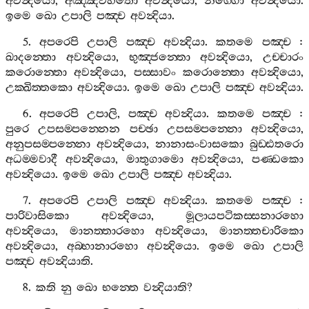
අවන්‍දියො
,
අඤ‍්ඤවිහිතො
අවන්‍දියො
,
නග‍්ගො
අවන්‍දියො
.
ඉමෙ
ඛො
උපාලි
පඤ‍්ච
අවන්‍දියා
.
5.
අපරෙපි
උපාලි
පඤ‍්ච
අවන්‍දියා
.
කතමෙ
පඤ‍්ච
:
ඛාදන‍්තො
අවන්‍දියො
,
භුඤ‍්ජන‍්තො
අවන්‍දියො
,
උච‍්චාරං
කරොන‍්තො
අවන්‍දියො
,
පස‍්සාවං
කරොන‍්තො
අවන්‍දියො
,
උක‍්ඛිත‍්තකො
අවන්‍දියො
.
ඉමෙ
ඛො
උපාලි
පඤ‍්ච
අවන්‍දියා
.
6.
අපරෙපි
උපාලි
,
පඤ‍්ච
අවන්‍දියා
.
කතමෙ
පඤ‍්ච
:
පුරෙ
උපසම‍්පන‍්නෙන
පච‍්ඡා
උපසම‍්පන‍්නො
අවන්‍දියො
,
අනුපසම‍්පන‍්නො
අවන්‍දියො
,
නානාසංවාසකො
බුඩ‍්ඪතරො
අධම‍්මවාදී
අවන්‍දියො
,
මාතුගාමො
අවන්‍දියො
,
පණ‍්ඩකො
අවන්‍දියො
.
ඉමෙ
ඛො
උපාලි
පඤ‍්ච
අවන්‍දියා
.
7.
අපරෙපි
උපාලි
පඤ‍්ච
අවන්‍දියා
.
කතමෙ
පඤ‍්ච
:
පාරිවාසිකො
අවන්‍දියො
,
මූලායපටිකස‍්සනාරහො
අවන්‍දියො
,
මානත‍්තාරහො
අවන්‍දියො
,
මානත‍්තචාරිකො
අවන්‍දියො
,
අබ‍්භානාරහො
අවන්‍දියො
.
ඉමෙ
ඛො
උපාලි
පඤ‍්ච
අවන්‍දියාති
.
8.
කති
නු
ඛො
භන‍්තෙ
වන්‍දියාති
?