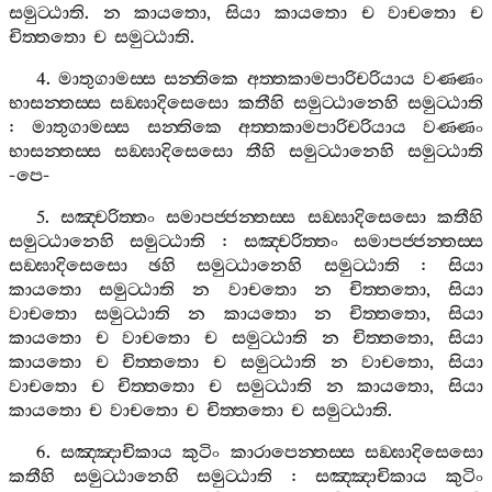
සමුට‍්ඨාති
.
න
කායතො
,
සියා
කායතො
ච
වාචතො
ච
චිත‍්තතො
ච
සමුට‍්ඨාති
.
4.
මාතුගාමස‍්ස
සන‍්තිකෙ
අත‍්තකාමපාරිචරියාය
වණ‍්ණං
භාසන‍්තස‍්ස
සඞ‍්ඝාදිසෙසො
කතීහි
සමුට‍්ඨානෙහි
සමුට‍්ඨාති
:
මාතුගාමස‍්ස
සන‍්තිකෙ
අත‍්තකාමපාරිචරියාය
වණ‍්ණං
භාසන‍්තස‍්ස
සඞ‍්ඝාදිසෙසො
තීහි
සමුට‍්ඨානෙහි
සමුට‍්ඨාති
-
පෙ
-
5.
සඤ‍්චරිත‍්තං
සමාපජ‍්ජන‍්තස‍්ස
සඞ‍්ඝාදිසෙසො
කතීහි
සමුට‍්ඨානෙහි
සමුට‍්ඨාති
:
සඤ‍්චරිත‍්තං
සමාපජ‍්ජන‍්තස‍්ස
සඞ‍්ඝාදිසෙසො
ඡහි
සමුට‍්ඨානෙහි
සමුට‍්ඨාති
:
සියා
කායතො
සමුට‍්ඨාති
න
වාචතො
න
චිත‍්තතො
,
සියා
වාචතො
සමුට‍්ඨාති
න
කායතො
න
චිත‍්තතො
,
සියා
කායතො
ච
වාචතො
ච
සමුට‍්ඨාති
න
චිත‍්තතො
,
සියා
කායතො
ච
චිත‍්තතො
ච
සමුට‍්ඨාති
න
වාචතො
,
සියා
වාචතො
ච
චිත‍්තතො
ච
සමුට‍්ඨාති
න
කායතො
,
සියා
කායතො
ච
වාචතො
ච
චිත‍්තතො
ච
සමුට‍්ඨාති
.
6.
සඤ‍්ඤාචිකාය
කුටිං
කාරාපෙන‍්තස‍්ස
සඞ‍්ඝාදිසෙසො
කතීහි
සමුට‍්ඨානෙහි
සමුට‍්ඨාති
:
සඤ‍්ඤාචිකාය
කුටිං