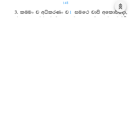
148
3.
කම‍්මං
ච
අධිකරණං
ච
සමථෙ
චාපි
අකොවිදො
,
1
රත‍්තො
දුට‍්ඨො
ච
මූළ‍්හො
ච
භයා
මොහා
ච
ගච‍්ඡති
.
4.
න
ච
සඤ‍්ඤත‍්තිකුසලො
නිජ‍්ඣත‍්තියා
ච
අකොවිදො
,
ලද‍්ධපක‍්ඛො
අහිරිකො
කණ‍්හකම‍්මො
අනාදරො
;
ස
වෙ
තාදිසකො
භික‍්ඛු
අප‍්පටික‍්ඛොති
වුච‍්චතී
.
5.
වත්‍ථුං
විපත‍්තිං
ආපත‍්තිං
නිදානං
ආකාරකොවිදො
,
පුබ‍්බාපරං
පජානාති
කතාකතං
සමෙන
ච
.
6.
කම‍්මං
ච
අධිකරණං
ච
සමථෙ
චාපි
කොවිදො
,
2
අරත‍්තො
අදුට‍්ඨො
අමූළ‍්හො
භයා
මොහා
න
ගච‍්ඡති
.
7.
සඤ‍්ඤත‍්තියා
ච
කුසලො
නිජ‍්ඣත‍්තියා
ච
කොවිදො
,
ලද‍්ධපක‍්ඛො
හිරිමනො
සුක‍්කකම‍්මො
සගාරවො
;
ස
වෙ
තාදිසකො
භික‍්ඛු
සප‍්පටික‍්ඛොති
වුච‍්චතීති
.
චූළසඞ‍්ගාමො
නිට‍්ඨිතො
.