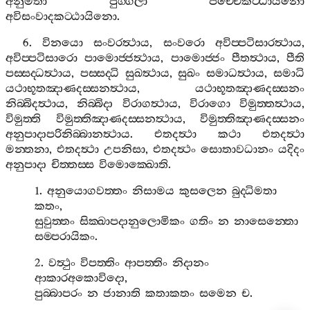
අනුමතා
පුග‍්ගලා
පච‍්චෙකට‍්ඨායිනො
අවිසංවාදකට‍්ඨායිනො
.
6.
විනයො
සංවරත්‍ථාය
,
සංවරො
අවිප‍්පටිසාරත්‍ථාය
,
අවිප‍්පටිසාරො
පාමොජ‍්ජත්‍ථාය
,
පාමොජ‍්ජං
පීතත්‍ථාය
,
පීති
පස‍්සද‍්ධත්‍ථාය
,
පස‍්සද‍්ධි
සුඛත්‍ථාය
,
සුඛං
සමාධත්‍ථාය
,
සමාධි
යථාභූතඤාණදස‍්සනත්‍ථාය
,
යථාභූතඤාණදස‍්සනං
නිබ‍්බිදත්‍ථාය
,
නිබ‍්බිදා
විරාගත්‍ථාය
,
විරාගො
විමුත‍්තත්‍ථාය
,
විමුත‍්ති
විමුත‍්තිඤාණදස‍්සනත්‍ථාය
,
විමුත‍්තිඤාණදස‍්සනං
අනුපාදාපරිනිබ‍්බානත්‍ථාය
.
එතදත්‍ථා
කථා
එතදත්‍ථා
මන‍්තනා
,
එතදත්‍ථා
උපනිසා
,
එතදත්‍ථං
සොතාවධානං
යදිදං
අනුපාදා
චිත‍්තස‍්ස
විමොක‍්ඛොති
.
1.
අනුයොගවත‍්තං
නිසාමය
කුසලෙන
බුද‍්ධිමතා
කතං
,
සුවුත‍්තං
සික‍්ඛාපදානුලොමිකං
ගතිං
න
නාසෙන‍්තො
සම‍්පරායිකං
.
2.
වත්‍ථුං
විපත‍්තිං
ආපත‍්තිං
නිදානං
ආකාරඅකොවිදො
,
පුබ‍්බාපරං
න
ජානාති
කතාකතං
සමෙන
ච
.