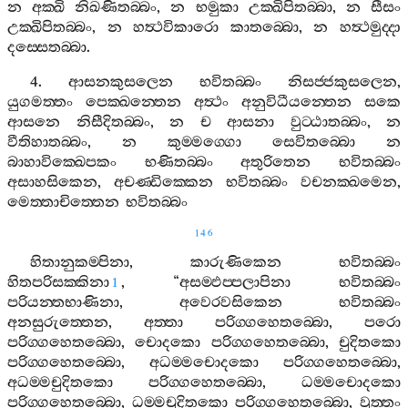
න
අක‍්ඛි
නිඛණිතබ‍්බං
,
න
භමුකා
උක‍්ඛිපිතබ‍්බා
,
න
සීසං
උක‍්ඛිපිතබ‍්බං
,
න
හත්‍ථවිකාරො
කාතබ‍්බො
,
න
හත්‍ථමුද‍්දා
දස‍්සෙතබ‍්බා
.
4.
ආසනකුසලෙන
භවිතබ‍්බං
නිසජ‍්ජකුසලෙන
,
යුගමත‍්තං
පෙක‍්ඛන‍්තෙන
අත්‍ථං
අනුවිධීයන‍්තෙන
සකෙ
ආසනෙ
නිසීදිතබ‍්බං
,
න
ච
ආසනා
වුට‍්ඨාතබ‍්බං
,
න
වීතිහාතබ‍්බං
,
න
කුම‍්මග‍්ගො
සෙවිතබ‍්බො
න
බාහාවික‍්ඛෙපකං
භණිතබ‍්බං
අතුරිතෙන
භවිතබ‍්බං
අසාහසිකෙන
,
අචණ‍්ඩික‍්කෙන
භවිතබ‍්බං
වචනක‍්ඛමෙන
,
මෙත‍්තාචිත‍්තෙන
භවිතබ‍්බං
146
හිතානුකම‍්පිනා
,
කාරුණිකෙන
භවිතබ‍්බං
හිතපරිසක‍්කිනා
, “
අසම‍්ඵප‍්පලාපිනා
භවිතබ‍්බං
1
පරියන‍්තභාණිනා
,
අවෙරවසිකෙන
භවිතබ‍්බං
අනසුරුත‍්තෙන
,
අත‍්තා
පරිග‍්ගහෙතබ‍්බො
,
පරො
පරිග‍්ගහෙතබ‍්බො
,
චොදකො
පරිග‍්ගහෙතබ‍්බො
,
චුදිතකො
පරිග‍්ගහෙතබ‍්බො
,
අධම‍්මචොදකො
පරිග‍්ගහෙතබ‍්බො
,
අධම‍්මචුදිතකො
පරිග‍්ගහෙතබ‍්බො
,
ධම‍්මචොදකො
පරිග‍්ගහෙතබ‍්බො
,
ධම‍්මචුදිතකො
පරිග‍්ගහෙතබ‍්බො
,
වුත‍්තං