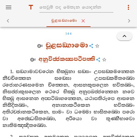
චූළසඞ‍්ගාමො
144
චූළසඞ‍්ගාමො
අනුවිජ‍්ජකස‍්සපටිපත‍්ති
1.
සඞ‍්ගාමාවචරෙන
භික‍්ඛුනා
සඞ‍්ඝං
උපසඞ‍්කමන‍්තෙන
නීචචිත‍්තෙන
සඞ‍්ඝො
උපසඞ‍්කමිතබ‍්බො
රජොහරණසමෙන
චිත‍්තෙන
,
ආසනකුසලෙන
භවිතබ‍්බං
,
නිසජ‍්ජාකුසලෙන
ථෙරෙ
භික‍්ඛූ
අනුපඛජ‍්ජන‍්තෙන
නවෙ
භික‍්ඛූ
ආසනෙන
අප‍්පටිබාහන‍්තෙන
,
යථාපතිරූපෙ
ආසනෙ
නිසීදිතබ‍්බං
,
අනානාකථිකෙන
භවිතබ‍්බං
අතිරච‍්ඡානකථිකෙන
,
සාමං
වා
ධම‍්මො
භාසිතබ‍්බො
පරො
වා
අජ‍්ඣෙසිතබ‍්බො
,
අරියො
වා
තුණ‍්හීභාවො
නාතිමඤ‍්ඤිතබ‍්බො
.