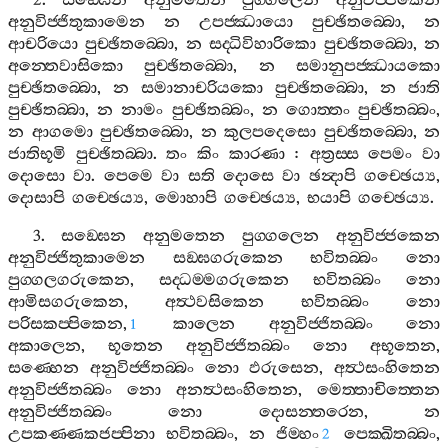
2.
සඞ‍්ඝෙන
අනුමතෙන
පුග‍්ගලෙන
අනුවිජ‍්ජකෙන
අනුවිජ‍්ජිතුකාමෙන
න
උපජ‍්ඣායො
පුච‍්ඡිතබ‍්බො
,
න
ආචරියො
පුච‍්ඡිතබ‍්බො
,
න
සද‍්ධිවිහාරිකො
පුච‍්ඡිතබ‍්බො
,
න
අන‍්තෙවාසිකො
පුච‍්ඡිතබ‍්බො
,
න
සමානුපජ‍්ඣායකො
පුච‍්ඡිතබ‍්බො
,
න
සමානාචරියකො
පුච‍්ඡිතබ‍්බො
,
න
ජාති
පුච‍්ඡිතබ‍්බා
,
න
නාමං
පුච‍්ඡිතබ‍්බං
,
න
ගොත‍්තං
පුච‍්ඡිතබ‍්බං
,
න
ආගමො
පුච‍්ඡිතබ‍්බො
,
න
කුලපදෙසො
පුච‍්ඡිතබ‍්බො
,
න
ජාතිභූමි
පුච‍්ඡිතබ‍්බා
.
තං
කිං
කාරණා
:
අත්‍රස‍්ස
පෙමං
වා
දොසො
වා
.
පෙමෙ
වා
සති
දොසෙ
වා
ඡන්‍දාපි
ගච‍්ඡෙය්‍ය
,
දොසාපි
ගච‍්ඡෙය්‍ය
,
මොහාපි
ගච‍්ඡෙය්‍ය
,
භයාපි
ගච‍්ඡෙය්‍ය
.
3.
සඞ‍්ඝෙන
අනුමතෙන
පුග‍්ගලෙන
අනුවිජ‍්ජකෙන
අනුවිජ‍්ජිතුකාමෙන
සඞ‍්ඝගරුකෙන
භවිතබ‍්බං
නො
පුග‍්ගලගරුකෙන
,
සද‍්ධම‍්මගරුකෙන
භවිතබ‍්බං
නො
ආමිසගරුකෙන
,
අත්‍ථවසිකෙන
භවිතබ‍්බං
නො
පරිසකප‍්පිකෙන
,
කාලෙන
අනුවිජ‍්ජිතබ‍්බං
නො
1
අකාලෙන
,
භූතෙන
අනුවිජ‍්ජිතබ‍්බං
නො
අභූතෙන
,
සණ‍්හෙන
අනුවිජ‍්ජිතබ‍්බං
නො
ඵරුසෙන
,
අත්‍ථසංහිතෙන
අනුවිජ‍්ජිතබ‍්බං
නො
අනත්‍ථසංහිතෙන
,
මෙත‍්තාචිත‍්තෙන
අනුවිජ‍්ජිතබ‍්බං
නො
දොසන‍්තරෙන
,
න
උපකණ‍්ණකජප‍්පිනා
භවිතබ‍්බං
,
න
ජිම‍්හං
පෙක‍්ඛිතබ‍්බං
,
2