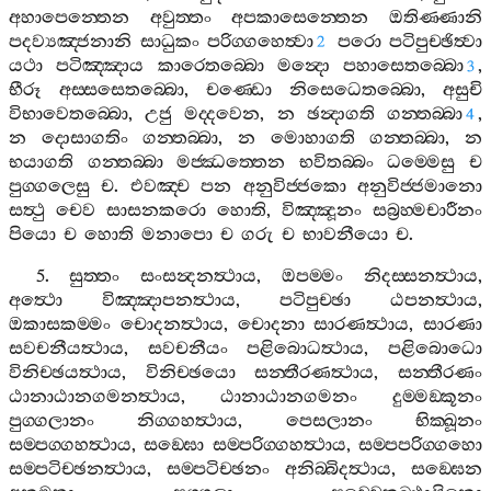
අහාපෙන‍්තෙන
අවුත‍්තං
අපකාසෙන‍්තෙන
ඔතිණ‍්ණානි
පදව්‍යඤ‍්ජනානි
සාධුකං
පරිග‍්ගහෙත්‍වා
පරො
පටිපුච‍්ඡිත්‍වා
2
යථා
පටිඤ‍්ඤාය
කාරෙතබ‍්බො
මන්‍දො
පහාසෙතබ‍්බො
,
3
භීරූ
අස‍්සසෙතබ‍්බො
,
චණ‍්ඩො
නිසෙධෙතබ‍්බො
,
අසුචි
විභාවෙතබ‍්බො
,
උජු
මද‍්දවෙන
,
න
ඡන්‍දාගති
ගන‍්තබ‍්බා
,
4
න
දොසාගතිං
ගන‍්තබ‍්බා
,
න
මොහාගති
ගන‍්තබ‍්බා
,
න
භයාගති
ගන‍්තබ‍්බා
මජ‍්ඣත‍්තෙන
භවිතබ‍්බං
ධම‍්මෙසු
ච
පුග‍්ගලෙසු
ච
.
එවඤ‍්ච
පන
අනුවිජ‍්ජකො
අනුවිජ‍්ජමානො
සත්‍ථු
චෙව
සාසනකරො
හොති
,
විඤ‍්ඤූනං
සබ්‍රහ‍්මචාරීනං
පියො
ච
හොති
මනාපො
ච
ගරු
ච
භාවනීයො
ච
.
5.
සුත‍්තං
සංසන්‍දනත්‍ථාය
,
ඔපම‍්මං
නිදස‍්සනත්‍ථාය
,
අත්‍ථො
විඤ‍්ඤාපනත්‍ථාය
,
පටිපුච‍්ඡා
ඨපනත්‍ථාය
,
ඔකාසකම‍්මං
චොදනත්‍ථාය
,
චොදනා
සාරණත්‍ථාය
,
සාරණා
සවචනීයත්‍ථාය
,
සවචනීයං
පළිබොධත්‍ථාය
,
පළිබොධො
විනිච‍්ඡයත්‍ථාය
,
විනිච‍්ඡයො
සන‍්තීරණත්‍ථාය
,
සන‍්තීරණං
ඨානාඨානගමනත්‍ථාය
,
ඨානාඨානගමනං
දුම‍්මඞ‍්කූනං
පුග‍්ගලානං
නිග‍්ගහත්‍ථාය
,
පෙසලානං
භික‍්ඛූනං
සම‍්පග‍්ගහත්‍ථාය
,
සඞ‍්ඝො
සම‍්පරිග‍්ගහත්‍ථාය
,
සම‍්පපරිග‍්ගහො
සම‍්පටිච‍්ඡනත්‍ථාය
,
සම‍්පටිච‍්ඡනං
අනිබ‍්බිදත්‍ථාය
,
සඞ‍්ඝෙන