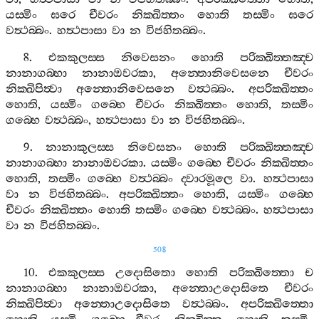
යස‍්මිං
ඝරෙ
චීවරං
නික‍්ඛිත‍්තං
හොති
තස‍්මිං
ඝරෙ
වත්‍ථබ‍්බං
.
හත්‍ථපාසා
වා
න
විජහිතබ‍්බං
.
8.
එකකුලස‍්ස
නිවෙසනං
හොති
පරික‍්ඛිත‍්තඤ‍්ච
නානාගබ‍්භා
නානාඔවරකා
,
අන‍්තොනිවෙසනෙ
චීවරං
නික‍්ඛිපිත්‍වා
අන‍්තොනිවෙසනෙ
වත්‍ථබ‍්බං
.
අපරික‍්ඛිත‍්තං
හොති
,
යස‍්මිං
ගබ‍්භෙ
චීවරං
නික‍්ඛිත‍්තං
හොති
,
තස‍්මිං
ගබ‍්භෙ
වත්‍ථබ‍්බං
,
හත්‍ථපාසා
වා
න
විජහිතබ‍්බං
.
9.
නානාකුලස‍්ස
නිවෙසනං
හොති
පරික‍්ඛිත‍්තඤ‍්ච
නානාගබ‍්භා
නානාඔවරකා
.
යස‍්මිං
ගබ‍්භෙ
චීවරං
නික‍්ඛිත‍්තං
හොති
,
තස‍්මිං
ගබ‍්භෙ
වත්‍ථබ‍්බං
ද‍්වාරමූලෙ
වා
.
හත්‍ථපාසා
වා
න
විජහිතබ‍්බං
.
අපරික‍්ඛිත‍්තං
හොති
,
යස‍්මිං
ගබ‍්භෙ
චීවරං
නික‍්ඛිත‍්තං
හොති
තස‍්මිං
ගබ‍්භෙ
වත්‍ථබ‍්බං
.
හත්‍ථපාසා
වා
න
විජහිතබ‍්බං
.
508
10.
එකකුලස‍්ස
උදොසිතො
හොති
පරික‍්ඛිත‍්තො
ච
නානාගබ‍්භා
නානාඔවරකා
,
අන‍්තොඋදොසිතෙ
චීවරං
නික‍්ඛිපිත්‍වා
අන‍්තොඋදොසිතෙ
වත්‍ථබ‍්බං
.
අපරික‍්ඛිත‍්තො