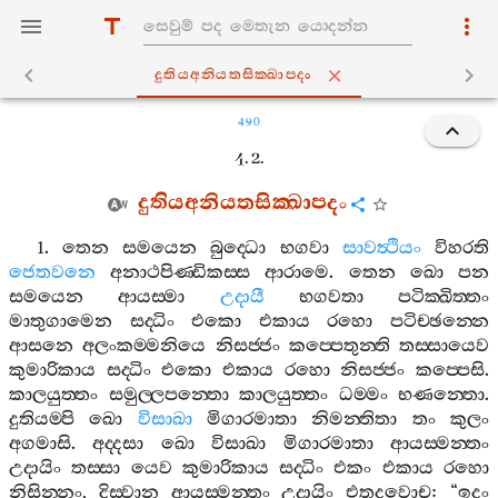
දුතියඅනියතසික‍්ඛාපදං
490
4. 2.
දුතියඅනියතසික‍්ඛාපදං
1.
තෙන
සමයෙන
බුද‍්ධො
භගවා
සාවත්‍ථියං
විහරති
ජෙතවනෙ
අනාථපිණ‍්ඩිකස‍්ස
ආරාමෙ
.
තෙන
ඛො
පන
සමයෙන
ආයස‍්මා
උදායී
භගවතා
පටික‍්ඛිත‍්තං
මාතුගාමෙන
සද‍්ධිං
එකො
එකාය
රහො
පටිච‍්ඡන‍්නෙ
ආසනෙ
අලංකම‍්මනියෙ
නිසජ‍්ජං
කප‍්පෙතුන‍්ති
තස‍්සායෙව
කුමාරිකාය
සද‍්ධිං
එකො
එකාය
රහො
නිසජ‍්ජං
කප‍්පෙසි
.
කාලයුත‍්තං
සමුල‍්ලපන‍්තො
කාලයුත‍්තං
ධම‍්මං
භණන‍්තො
.
දුතියම‍්පි
ඛො
විසාඛා
මිගාරමාතා
නිමන‍්තිතා
තං
කුලං
අගමාසි
.
අද‍්දසා
ඛො
විසාඛා
මිගාරමාතා
ආයස‍්මන‍්තං
උදායිං
තස‍්සා
යෙව
කුමාරිකාය
සද‍්ධිං
එකං
එකාය
රහො
නිසින‍්නං
,
දිස‍්වාන
ආයස‍්මන‍්තං
උදායිං
එතදවොච
: “
ඉදං