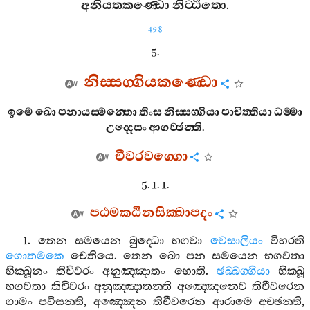
අනියතකණ‍්ඩො
නිට‍්ඨිතො
.
498
5.
නිස‍්සග‍්ගියකණ‍්ඩො
ඉමෙ
ඛො
පනායස‍්මන‍්තො
තිංස
නිස‍්සග‍්ගියා
පාචිත‍්තියා
ධම‍්මා
උද‍්දෙසං
ආගච‍්ඡන‍්ති
.
චීවරවග‍්ගො
5. 1. 1.
පඨමකඨිනසික‍්ඛාපදං
1.
තෙන
සමයෙන
බුද‍්ධො
භගවා
වෙසාලියං
විහරති
ගොතමකෙ
චෙතියෙ
.
තෙන
ඛො
පන
සමයෙන
භගවතා
භික‍්ඛූනං
තිචීවරං
අනුඤ‍්ඤාතං
හොති
.
ඡබ‍්බග‍්ගියා
භික‍්ඛූ
භගවතා
තිචීවරං
අනුඤ‍්ඤාතන‍්ති
අඤ‍්ඤෙනෙව
තිචීවරෙන
ගාමං
පවිසන‍්ති
,
අඤ‍්ඤෙන
තිචීවරෙන
ආරාමෙ
අච‍්ඡන‍්ති
,