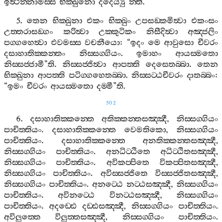
ඉත්‍ථන‍්නාමස‍්ස
භික‍්ඛුනො
දදෙය්‍යු
”
න‍්ති
.
5.
තෙන
භික‍්ඛුනා
එකං
භික‍්ඛුං
උපසඞ‍්කමිත්‍වා
එකංසං
උත‍්තරාසඞ‍්ගං
කරිත්‍වා
උක‍්කුටිකං
නිසීදිත්‍වා
අඤ‍්ජලිං
පග‍්ගහෙත්‍වා
එවමස‍්ස
වචනීයො
: “
ඉදං
මෙ
ආවුසො
චීවරං
දසාහාතික‍්කන‍්තං
නිස‍්සග‍්ගියං
.
ඉමාහං
ආයස‍්මතො
නිස‍්සජ‍්ජාමී
”
ති
.
නිස‍්සජ‍්ජිත්‍වා
ආපත‍්ති
දෙසෙතබ‍්බා
.
තෙන
භික‍්ඛුනා
ආපත‍්ති
පටිග‍්ගහෙතබ‍්බා
.
නිස‍්සට‍්ඨචීවරං
දාතබ‍්බං
:
“
ඉමං
චීවරං
ආයස‍්මතො
දම‍්මී
”
ති
.
502
6.
දසාහාතික‍්කන‍්තෙ
අතික‍්කන‍්තසඤ‍්ඤී
,
නිස‍්සග‍්ගියං
පාචිත‍්තියං
.
දසාහාතික‍්කන‍්තෙ
වෙමතිකො
,
නිස‍්සග‍්ගියං
පාචිත‍්තියං
.
දසාහාතික‍්කන‍්තෙ
අනතික‍්කන‍්තසඤ‍්ඤී
,
නිස‍්සග‍්ගියං
පාචිත‍්තියං
.
අනධිට‍්ඨිතෙ
අධිට‍්ඨිතසඤ‍්ඤී
,
නිස‍්සග‍්ගියං
පාචිත‍්තියං
.
අවිකප‍්පිතෙ
විකප‍්පිතසඤ‍්ඤී
,
නිස‍්සග‍්ගියං
පාචිත‍්තියං
.
අවිස‍්සජ‍්ජිතෙ
විස‍්සජ‍්ජිතසඤ‍්ඤී
,
නිස‍්සග‍්ගියං
පාචිත‍්තියං
.
අනට‍්ඨෙ
නට‍්ඨසඤ‍්ඤී
,
නිස‍්සග‍්ගියං
පාචිත‍්තියං
.
අවිනට‍්ඨෙ
විනට‍්ඨසඤ‍්ඤී
,
නිස‍්සග‍්ගියං
පාචිත‍්තියං
.
අදඩ‍්ඪෙ
දඩ‍්ඪසඤ‍්ඤී
,
නිස‍්සග‍්ගියං
පාචිත‍්තියං
.
අවිලුත‍්තෙ
විලුත‍්තසඤ‍්ඤී
,
නිස‍්සග‍්ගියං
පාචිත‍්තියං
.