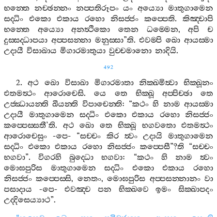
භන‍්තෙ
නච‍්ඡන‍්නං
නප‍්පතිරූපං
යං
අය්‍යො
මාතුගාමෙන
සද‍්ධිං
එකො
එකාය
රහො
නිසජ‍්ජං
කප‍්පෙති
.
කිඤ‍්චාපි
භන‍්තෙ
අය්‍යො
අනත්‍ථිකො
තෙන
ධම‍්මෙන
,
අපි
ච
දුස‍්සද‍්ධාපයා
අප‍්පසන‍්නා
මනුස‍්සා
”
ති
.
එවම‍්පි
ඛො
ආයස‍්මා
උදායී
විසාඛාය
මිගාරමාතුයා
වුච‍්චමානො
නාදියි
.
492
2.
අථ
ඛො
විසාඛා
මිගාරමාතා
නික‍්ඛමිත්‍වා
භික‍්ඛූනං
එතමත්‍ථං
ආරොචෙසි
.
යෙ
තෙ
භික‍්ඛූ
අප‍්පිච‍්ඡා
තෙ
උජ‍්ඣායන‍්ති
ඛීයන‍්ති
විපාචෙන‍්ති
: “
කථං
හි
නාම
ආයස‍්මා
උදායී
මාතුගාමෙන
සද‍්ධිං
එකො
එකාය
රහො
නිසජ‍්ජං
කප‍්පෙස‍්සතී
’
ති
.
අථ
ඛො
තෙ
භික‍්ඛූ
භගවතො
එතමත්‍ථං
ආරොචෙසුං
-
පෙ
- “
සච‍්චං
කිර
ත්‍වං
උදායි
මාතුගාමෙන
සද‍්ධිං
එකො
එකාය
රහො
නිසජ‍්ජං
කප‍්පෙසී
”?
ති
“
සච‍්චං
භගවා
”.
විගරහි
බුද‍්ධො
භගවා
: “
කථං
හි
නාම
ත්‍වං
මොඝපුරිස
මාතුගාමෙන
සද‍්ධිං
එකො
එකාය
රහො
නිසජ‍්ජං
කප‍්පෙස‍්සි
,
නෙතං
,
මොඝපුරිස
අප‍්පසන‍්නානං
වා
පසාදාය
-
පෙ
-
එවඤ‍්ච
පන
භික‍්ඛවෙ
ඉමං
සික‍්ඛාපදං
උද‍්දිසෙය්‍යාථ
”.