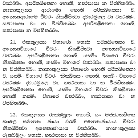
වත්‍ථබ‍්බං
.
අපරික‍්ඛිත‍්තො
හොති
,
හත්‍ථපාසා
න
විජහිතබ‍්බං
.
නානාකුලස‍්ස
ආරාමො
හොති
පරික‍්ඛිත‍්තො
ච
,
අන‍්තොආරාමෙ
චීවරං
නික‍්ඛිපිත්‍වා
ද‍්වාරමූලෙ
වා
වත්‍ථබ‍්බං
,
හත්‍ථපාසා
වා
න
විජහිතබ‍්බං
.
අපරික‍්ඛිත‍්තො
හොති
,
හත්‍ථපාසා
න
විජහිතබ‍්බං
.
21.
එකකුලස‍්ස
විහාරො
හොති
පරික‍්ඛිත‍්තො
ච
,
අන‍්තොවිහාරෙ
චීවරං
නික‍්ඛිපිත්‍වා
අන‍්තොවිහාරෙ
වත්‍ථබ‍්බං
.
අපරික‍්ඛිත‍්තො
හොති
,
යස‍්මිං
විහාරෙ
චීවරං
නික‍්ඛිත‍්තං
හොති
,
තස‍්මිං
විහාරෙ
වත්‍ථබ‍්බං
,
හත්‍ථපාසා
වා
න
විජහිතබ‍්බං
.
නානාකුලස‍්ස
විහාරො
හොති
පරික‍්ඛිත‍්තො
ච
,
යස‍්මිං
විහාරෙ
චීවරං
නික‍්ඛිත‍්තං
හොති
,
තස‍්මිං
විහාරෙ
වත්‍ථබ‍්බං
ද‍්වාරමූලෙ
වා
,
හත්‍ථපාසා
වා
න
විජහිතබ‍්බං
.
අපරික‍්ඛිත‍්තො
හොති
,
යස‍්මිං
විහාරෙ
චීවරං
නික‍්ඛිත‍්තං
හොති
තස‍්මිං
විහාරෙ
වත්‍ථබ‍්බං
,
හත්‍ථපාසා
වා
න
විජහිතබ‍්බං
.
22.
එකකුලස‍්ස
රුක‍්ඛමූලං
හොති
,
යං
මජ‍්ඣන‍්හිකෙ
කාලෙ
සමන‍්තා
ඡායා
ඵරති
,
අන‍්තොඡායාය
චීවරං
නික‍්ඛිපිත්‍වා
අන‍්තොඡායාය
වත්‍ථබ‍්බං
.
නානාකුලස‍්ස
රුක‍්ඛමූලං
හොති
,
හත්‍ථපාසා
න
විජහිතබ‍්බං
.