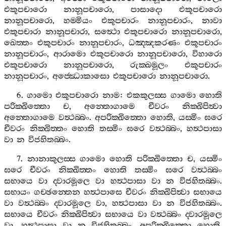
එකූපචාරො
නානූපචාරො
,
පාසාදො
එකූපචාරො
නානූපචාරො
,
හම‍්මියං
එකූපචාරං
නානූපචාරං
,
නාවා
එකූපචාරා
නානූපචාරා
,
සත්‍ථො
එකූපචාරො
නානූපචාරො
,
ඛෙත‍්තං
එකූපචාරං
නානූපචාරං
,
ධඤ‍්ඤකරණං
එකූපචාරං
නානූපචාරං
,
ආරාමො
එකූපචාරො
නානූපචාරො
,
විහාරො
එකූපචාරො
නානූපචාරො
,
රුක‍්ඛමූලං
එකූපචාරං
නානූපචාරං
,
අජ‍්ඣොකාසො
එකූපචාරො
නානූපචාරො
.
6.
ගාමො
එකූපචාරො
නාම
:
එකකුලස‍්ස
ගාමො
හොති
පරික‍්ඛිත‍්තො
ච
,
අන‍්තොගාමෙ
චීවරං
නික‍්ඛිපිත්‍වා
අන‍්තොගාමෙ
වත්‍ථබ‍්බං
.
අපරික‍්ඛිත‍්තො
හොති
,
යස‍්මිං
ඝරෙ
චීවරං
නික‍්ඛිත‍්තං
හොති
තස‍්මිං
ඝරෙ
වත්‍ථබ‍්බං
,
හත්‍ථපාසා
වා
න
විජහිතබ‍්බං
.
7.
නානාකුලස‍්ස
ගාමො
හොති
පරික‍්ඛිත‍්තො
ච
,
යස‍්මිං
ඝරෙ
චීවරං
නික‍්ඛිත‍්තං
හොති
තස‍්මිං
ඝරෙ
වත්‍ථබ‍්බං
සභායෙ
වා
ද‍්වාරමූලෙ
වා
හත්‍ථපාසා
වා
න
විජහිතබ‍්බං
.
සභායං
ගච‍්ඡන‍්තෙන
හත්‍ථපාසෙ
චීවරං
නික‍්ඛිපිත්‍වා
සභායෙ
වා
වත්‍ථබ‍්බං
ද‍්වාරමූලෙ
වා
,
හත්‍ථපාසා
වා
න
විජහිතබ‍්බං
.
සභායෙ
චීවරං
නික‍්ඛිපිත්‍වා
සභායෙ
වා
වත්‍ථබ‍්බං
ද‍්වාරමූලෙ
වා
,
හත්‍ථපාසා
වා
න
විජහිතබ‍්බං
.
අපරික‍්ඛිත‍්තො
හොති
,