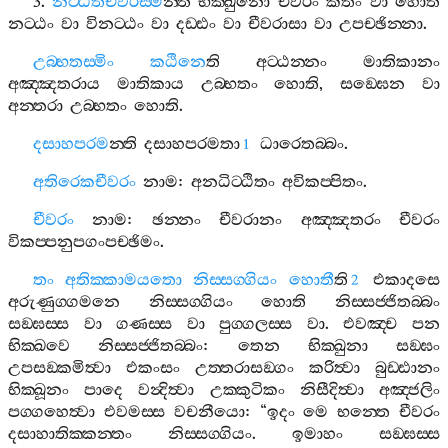
3.
නිට‍්ඨිතචීවරස‍්මි
න‍්ති
භික‍්ඛුනො
චීවරං
කතං
වා
හොති
නට‍්ඨං
වා
විනට‍්ඨං
වා
දඩ‍්ඪං
වා
චීවරාසා
වා
උපච‍්ඡින‍්නා
.
උබ‍්භතස‍්මිං
කඨිනෙ
ති
අට‍්ඨන‍්නං
මාතිකානං
අඤ‍්ඤතරාය
මාතිකාය
උබ‍්භතං
හොති
,
සඞ‍්ඝෙන
වා
අන‍්තරා
උබ‍්භතං
හොති
.
දසාහපරම
න‍්ති
දසාහපරමතා
ධාරෙතබ‍්බං
.
1
අතිරෙකචීවරං
නාම
:
අනධිට‍්ඨිතං
අවිකප‍්පිතං
.
චීවරං
නාම
:
ඡන‍්නං
චීවරානං
අඤ‍්ඤතරං
චීවරං
විකප‍්පනුපගංපච‍්ඡිමං
.
තං
අතික‍්කාමයතො
නිස‍්සග‍්ගියං
හොතී
ති
එකාදසෙ
2
අරුණුග‍්ගමනෙ
නිස‍්සග‍්ගියං
හොති
නිස‍්සජ‍්ජිතබ‍්බං
සඞ‍්ඝස‍්ස
වා
ගණස‍්ස
වා
පුග‍්ගලස‍්ස
වා
.
එවඤ‍්ච
පන
භික‍්ඛවෙ
නිස‍්සජ‍්ජිතබ‍්බං
:
තෙන
භික‍්ඛුනා
සඞ‍්ඝං
උපසඞ‍්කමිත්‍වා
එකංසං
උත‍්තරාසඞ‍්ගං
කරිත්‍වා
බුඩ‍්ඪානං
භික‍්ඛූනං
පාදෙ
වන්‍දිත්‍වා
උක‍්කුටිකං
නිසීදිත්‍වා
අඤ‍්ජලිං
පග‍්ගහෙත්‍වා
එවමස‍්ස
වචනීයො
: “
ඉදං
මෙ
භන‍්තෙ
චීවරං
දසාහාතික‍්කන‍්තං
නිස‍්සග‍්ගියං
.
ඉමාහං
සඞ‍්ඝස‍්ස