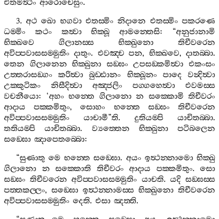
එතමත්‍ථං
ආරොචෙසුං
.
3.
අථ
ඛො
භගවා
එතස‍්මිං
නිදානෙ
එතස‍්මිං
පකරණෙ
ධම‍්මිං
කථං
කත්‍වා
භික‍්ඛූ
ආමන‍්තෙසි
: “
අනුජානාමි
භික‍්ඛවෙ
ගිලානස‍්ස
භික‍්ඛුනො
තිචීවරෙන
අවිප‍්පවාසසම‍්මුතිං
දාතුං
.
එවඤ‍්ච
පන
,
භික‍්ඛවෙ
,
දාතබ‍්බා
.
තෙන
ගිලානෙන
භික‍්ඛුනා
සඞ‍්ඝං
උපසඞ‍්කමිත්‍වා
එකංසං
උත‍්තරාසඞ‍්ගං
කරිත්‍වා
බුඩ‍්ඪානං
භික‍්ඛූනං
පාදෙ
වන්‍දිත්‍වා
උක‍්කුටිකං
නිසීදිත්‍වා
අඤ‍්ජලිං
පග‍්ගහෙත්‍වා
එවමස‍්ස
වචනීයො
: ‘
අහං
භන‍්තෙ
ගිලානො
න
සක‍්කොමි
තිචීවරං
ආදාය
පක‍්කමිතුං
,
සොහං
භන‍්තෙ
සඞ‍්ඝං
තිචීවරෙන
අවිප‍්පවාසසම‍්මුතිං
යාචාමී
”
ති
.
දුතියම‍්පි
යාචිතබ‍්බා
.
තතියම‍්පි
යාචිතබ‍්බා
.
ව්‍යත‍්තෙන
භික‍්ඛුනා
පටිබලෙන
සඞ‍්ඝො
ඤාපෙතබ‍්බො
:
“
සුණාතු
මෙ
භන‍්තෙ
සඞ‍්ඝො
.
අයං
ඉත්‍ථන‍්නාමො
භික‍්ඛු
ගිලානො
න
සක‍්කොති
තිචීවරං
ආදාය
පක‍්කමිතුං
.
සො
සඞ‍්ඝං
තිචීවරෙන
අවිප‍්පවාසසම‍්මුතිං
යාචති
.
යදි
සඞ‍්ඝස‍්ස
පත‍්තකල‍්ලං
,
සඞ‍්ඝො
ඉත්‍ථන‍්නාමස‍්ස
භික‍්ඛුනො
තිචීවරෙන
අවිප‍්පවාසසම‍්මුතිං
දෙති
.
එසා
ඤත‍්ති
.