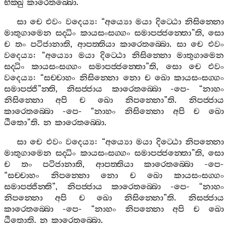
භික‍්ඛු
කාරෙතබ‍්බො
.
සා
චෙ
එවං
වදෙය්‍ය
: “
අය්‍යො
මයා
දිට‍්ඨො
නිසින‍්නො
මාතුගාමෙන
සද‍්ධිං
කායසංසග‍්ගං
සමාපජ‍්ජන‍්තො
”
ති
,
සො
ච
තං
පටිජානාති
,
ආපත‍්තියා
කාරෙතබ‍්බො
.
සා
චෙ
එවං
වදෙය්‍ය
: “
අය්‍යො
මයා
දිට‍්ඨො
නිසින‍්නො
මාතුගාමෙන
සද‍්ධිං
කායසංසග‍්ගං
සමාපජ‍්ජන‍්තො
”
ති
,
සො
චෙ
එවං
වදෙය්‍ය
: “
සච‍්චාහං
නිසින‍්නො
නො
ච
ඛො
කායසංසග‍්ගං
සමාපජ‍්ජි
”
න‍්ති
,
නිසජ‍්ජාය
කාරෙතබ‍්බො
-
පෙ
- “
නාහං
නිසින‍්නො
අපි
ච
ඛො
නිපන‍්නො
”
ති
.
නිපජ‍්ජාය
කාරෙතබ‍්බො
-
පෙ
- “
නාහං
නිසින‍්නො
අපි
ච
ඛො
ඨිතො
”
ති
.
න
කාරෙතබ‍්බො
.
සා
චෙ
එවං
වදෙය්‍ය
: “
අය්‍යො
මයා
දිට‍්ඨො
නිපන‍්නො
මාතුගාමෙන
සද‍්ධිං
කායසංසග‍්ගං
සමාපජ‍්ජන‍්තො
”
ති
,
සො
ච
තං
පටිජානාති
,
ආපත‍්තියා
කාරෙතබ‍්බො
-
පෙ
-
“
සච‍්චාහං
නිපන‍්නො
නො
ච
ඛො
කායසංසග‍්ගං
සමාපජ‍්ජින‍්ති
”,
නිපජ‍්ජාය
කාරෙතබ‍්බො
-
පෙ
- “
නාහං
නිපන‍්නො
අපි
ච
ඛො
නිසින‍්නො
”
ති
.
නිසජ‍්ජාය
කාරෙතබ‍්බො
-
පෙ
- “
නාහං
නිපන‍්නො
අපි
ච
ඛො
ඨිතොති
.
න
කාරෙතබ‍්බො
.