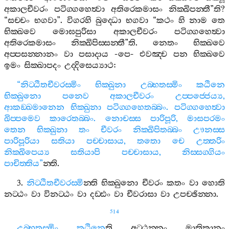
අකාලචීවරං
පටිග‍්ගහෙත්‍වා
අතිරෙකමාසං
නික‍්ඛිපන‍්තී
”
ති
?
“
සච‍්චං
භගවා
”.
විගරහි
බුද‍්ධො
භගවා
“
කථං
හි
නාම
තෙ
භික‍්ඛවෙ
මොඝපුරිසා
අකාලචීවරං
පටිග‍්ගහෙත්‍වා
අතිරෙකමාසං
නික‍්ඛිපිස‍්සන‍්තී
”
ති
.
නෙතං
භික‍්ඛවෙ
අප‍්පසන‍්නානං
වා
පසාදාය
-
පෙ
-
එවඤ‍්ච
පන
භික‍්ඛවෙ
ඉමං
සික‍්ඛාපදං
උද‍්දිසෙය්‍යාථ
:
“
නිට‍්ඨිතචීවරස‍්මිං
භික‍්ඛුනා
උබ‍්භතස‍්මිං
කඨිනෙ
භික‍්ඛුනො
පනෙව
අකාලචීවරං
උප‍්පජ‍්ජෙය්‍ය
,
ආකඞ‍්ඛමානෙන
භික‍්ඛුනා
පටිග‍්ගහෙතබ‍්බං
.
පටිග‍්ගහෙත්‍වා
ඛිප‍්පමෙව
කාරෙතබ‍්බං
.
නොචස‍්ස
පාරිපූරි
,
මාසපරමං
තෙන
භික‍්ඛුනා
තං
චීවරං
නික‍්ඛිපිතබ‍්බං
ඌනස‍්ස
පාරිපූරියා
සතියා
පච‍්චාසාය
,
තතො
චෙ
උත‍්තරිං
නික‍්ඛිපෙය්‍ය
සතියාපි
පච‍්චාසාය
,
නිස‍්සග‍්ගියං
පාචිත‍්තිය
”
න‍්ති
.
3.
නිට‍්ඨිතචීවරස‍්මි
න‍්ති
භික‍්ඛුනො
චීවරං
කතං
වා
හොති
නට‍්ඨං
වා
විනට‍්ඨං
වා
දඩ‍්ඪං
වා
චීවරාසා
වා
උපච‍්ඡින‍්නා
.
514
උබ‍්භතස‍්මිං
කඨිනෙ
ති
අට‍්ඨන‍්නං
මාතිකානං