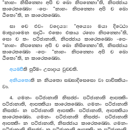
“
නාහං
නිසින‍්නො
අපි
ච
ඛො
නිපන‍්නො
”
ති
,
නිපජ‍්ජාය
කාරෙතබ‍්බො
: -
පෙ
- “
නාහං
නිපන‍්නො
අපි
ච
ඛො
ඨිතො
”
ති
,
න
කාරෙතබ‍්බො
.
සා
චෙ
එවං
වදෙය්‍ය
: “
අය්‍යො
මයා
දිට‍්ඨො
මාතුගාමෙන
සද‍්ධිං
එකො
එකාය
රහො
නිපන‍්නො
”
ති
,
සො
ච
තං
පටිජානාති
,
නිපජ‍්ජාය
කාරෙතබ‍්බො
-
පෙ
-
“
නාහං
නිපන‍්නො
අපි
ච
ඛො
නිසින‍්නො
”
ති
,
නිසජ‍්ජාය
කාරෙතබ‍්බො
-
පෙ
- “
නාහං
නිපන‍්නො
අපි
ච
ඛො
ඨිතො
”
ති
,
න
කාරෙතබ‍්බො
.
අයම‍්පී
ති
පුරිමං
උපාදාය
වුච‍්චති
.
අනියතො
ති
න
නියතො
සඞ‍්ඝාදිසෙසො
වා
පාචිත‍්තියං
වා
.
4.
ගමනං
පටිජානාති
නිසජ‍්ජං
පටිජානාති
ආපත‍්තිං
පටිජානාති
,
ආපත‍්තියා
කාරෙතබ‍්බො
.
ගමනං
පටිජානාති
නිසජ‍්ජං
න
පටිජානාති
ආපත‍්තිං
පටිජානාති
,
ආපත‍්තියා
කාරෙතබ‍්බො
.
ගමනං
පටිජානාති
නිසජ‍්ජං
පටිජානාති
ආපත‍්තිං
න
පටිජානාති
,
නිසජ‍්ජාය
කාරෙතබ‍්බො
.
ගමනං
පටිජානාති
නිසජ‍්ජං
න
පටිජානාති
ආපත‍්තිං
න
පටිජානාති
,