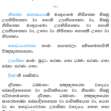
494
නිසජ‍්ජං
කප‍්පෙය්‍යා
ති
මාතුගාමෙ
නිසින‍්නෙ
භික‍්ඛු
උපනිසින‍්නො
වා
හොති
උපනිපන‍්නො
වා
,
භික‍්ඛු
නිසින‍්නෙ
මාතුගාමො
උපනිසින‍්නො
වා
හොති
උපනිපන‍්නො
වා
,
උභො
වා
නිසින‍්නා
හොන‍්ති
උභො
වා
නිපන‍්නා
.
සද‍්ධෙය්‍යවචසා
නාම
:
ආගතඵලා
අභිසමෙතාවිනී
විඤ‍්ඤාතසාසනා
.
උපාසිකා
නාම
:
බුද‍්ධං
සරණං
ගතා
ධම‍්මං
සරණං
ගතා
සඞ‍්ඝං
සරණං
ගතා
.
දිස‍්වා
ති
පස‍්සිත්‍වා
.
ද‍්වින‍්නං
ධම‍්මානං
අඤ‍්ඤතරෙන
වදෙය්‍ය
සඞ‍්ඝාදිසෙසෙන
වා
පාචිත‍්තියෙන
වා
.
නිසජ‍්ජං
භික‍්ඛු
පටිජානමානො
ද‍්වින‍්නං
ධම‍්මානං
අඤ‍්ඤතරෙන
කාරෙතබ‍්බො
සඞ‍්ඝාදිසෙසෙන
වා
පාචිත‍්තියෙන
වා
,
යෙන
වා
සා
සද‍්ධෙය්‍යවචසා
උපාසිකා
වදෙය්‍ය
,
තෙන
සො