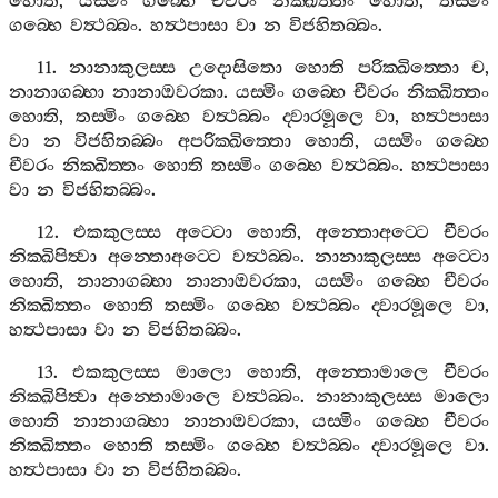
හොති
,
යස‍්මිං
ගබ‍්භෙ
චීවරං
නික‍්ඛිත‍්තං
හොති
,
තස‍්මිං
ගබ‍්භෙ
වත්‍ථබ‍්බං
.
හත්‍ථපාසා
වා
න
විජහිතබ‍්බං
.
11.
නානාකුලස‍්ස
උදොසිතො
හොති
පරික‍්ඛිත‍්තො
ච
,
නානාගබ‍්භා
නානාඔවරකා
.
යස‍්මිං
ගබ‍්භෙ
චීවරං
නික‍්ඛිත‍්තං
හොති
,
තස‍්මිං
ගබ‍්භෙ
වත්‍ථබ‍්බං
ද‍්වාරමූලෙ
වා
,
හත්‍ථපාසා
වා
න
විජහිතබ‍්බං
අපරික‍්ඛිත‍්තො
හොති
,
යස‍්මිං
ගබ‍්භෙ
චීවරං
නික‍්ඛිත‍්තං
හොති
තස‍්මිං
ගබ‍්භෙ
වත්‍ථබ‍්බං
.
හත්‍ථපාසා
වා
න
විජහිතබ‍්බං
.
12.
එකකුලස‍්ස
අට‍්ටො
හොති
,
අන‍්තොඅට‍්ටෙ
චීවරං
නික‍්ඛිපිත්‍වා
අන‍්තොඅට‍්ටෙ
වත්‍ථබ‍්බං
.
නානාකුලස‍්ස
අට‍්ටො
හොති
,
නානාගබ‍්භා
නානාඔවරකා
,
යස‍්මිං
ගබ‍්භෙ
චීවරං
නික‍්ඛිත‍්තං
හොති
තස‍්මිං
ගබ‍්භෙ
වත්‍ථබ‍්බං
ද‍්වාරමූලෙ
වා
,
හත්‍ථපාසා
වා
න
විජහිතබ‍්බං
.
13.
එකකුලස‍්ස
මාලො
හොති
,
අන‍්තොමාලෙ
චීවරං
නික‍්ඛිපිත්‍වා
අන‍්තොමාලෙ
වත්‍ථබ‍්බං
.
නානාකුලස‍්ස
මාලො
හොති
නානාගබ‍්භා
නානාඔවරකා
,
යස‍්මිං
ගබ‍්භෙ
චීවරං
නික‍්ඛිත‍්තං
හොති
තස‍්මිං
ගබ‍්භෙ
වත්‍ථබ‍්බං
ද‍්වාරමූලෙ
වා
.
හත්‍ථපාසා
වා
න
විජහිතබ‍්බං
.