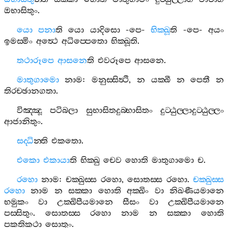
ඔභාසිතුං
.
යො
පනා
ති
යො
යාදිසො
-
පෙ
-
භික‍්ඛූ
ති
-
පෙ
-
අයං
ඉමස‍්මිං
අත්‍ථෙ
අධිප‍්පෙතො
භික‍්ඛූති
.
තථාරූපෙ
ආසනෙ
ති
එවරූපෙ
ආසනෙ
.
මාතුගාමො
නාම
:
මනුස‍්සිත්‍ථි
,
න
යක‍්ඛී
න
පෙතී
න
තිරච‍්ඡානගතා
.
විඤ‍්ඤූ
පටිබලා
සුභාසිතදුබ‍්භාසිතං
දුට‍්ඨුල‍්ලාදුට‍්ඨුල‍්ලං
ආජානිතුං
.
සද‍්ධි
න‍්ති
එකතො
.
එකො
එකායා
ති
භික‍්ඛු
චෙව
හොති
මාතුගාමො
ච
.
රහො
නාම
:
චක‍්ඛුස‍්ස
රහො
,
සොතස‍්ස
රහො
.
චක‍්ඛුස‍්ස
රහො
නාම
න
සක‍්කා
හොති
අක‍්ඛිං
වා
නිඛණීයමානෙ
භමුකං
වා
උක‍්ඛිපීයමානෙ
සීසං
වා
උක‍්ඛිපීයමානෙ
පස‍්සිතුං
.
සොතස‍්ස
රහො
නාම
න
සක‍්කා
හොති
පකතිකථා
සොතුං
.