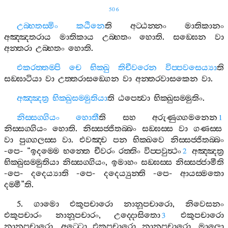
506
උබ‍්භතස‍්මිං
කඨිනෙ
ති
අට‍්ඨන‍්නං
මාතිකානං
අඤ‍්ඤතරාය
මාතිකාය
උබ‍්භතං
හොති
.
සඞ‍්ඝෙන
වා
අන‍්තරා
උබ‍්භතං
හොති
.
එකරත‍්තම‍්පි
චෙ
භික‍්ඛු
තිචීවරෙන
විප‍්පවසෙය්‍යා
ති
සඞ‍්ඝාටියා
වා
උත‍්තරාසඞ‍්ගෙන
වා
අන‍්තරවාසකෙන
වා
.
අඤ‍්ඤත්‍ර
භික‍්ඛුසම‍්මුතියා
ති
ඨපෙත්‍වා
භික‍්ඛුසම‍්මුතිං
.
නිස‍්සග‍්ගියං
හොතී
ති
සහ
අරුණුග‍්ගමනෙන
1
නිස‍්සග‍්ගියං
හොති
.
නිස‍්සජ‍්ජිතබ‍්බං
සඞ‍්ඝස‍්ස
වා
ගණස‍්ස
වා
පුග‍්ගලස‍්ස
වා
.
එවඤ‍්ච
පන
භික‍්ඛවෙ
නිස‍්සජ‍්ජිතබ‍්බං
-
පෙ
- “
ඉදම‍්මෙ
භන‍්තෙ
චීවරං
රත‍්තිං
විප‍්පවුත්‍ථං
අඤ‍්ඤත්‍ර
2
භික‍්ඛුසම‍්මුතියා
නිස‍්සග‍්ගියං
,
ඉමාහං
සඞ‍්ඝස‍්ස
නිස‍්සජ‍්ජාමීති
-
පෙ
-
දදෙය්‍යාති
-
පෙ
-
දදෙය්‍යුන‍්ති
-
පෙ
-
ආයස‍්මතො
දම‍්මී
”
ති
.
5.
ගාමො
එකූපචාරො
නානූපචාරො
,
නිවෙසනං
එකූපචාරං
නානූපචාරං
,
උද‍්දොසිතො
එකූපචාරො
3
නානූපචාරො
,
අට‍්ටො
එකූපචාරො
නානූපචාරො
,
මාලො