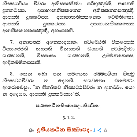
නිස‍්සග‍්ගියං
චීවරං
අනිස‍්සජ‍්ජිත්‍වා
පරිභුඤ‍්ජති
,
ආපත‍්ති
දුක‍්කටස‍්ස
.
දසාහානතික‍්කන‍්තෙ
අතික‍්කන‍්තසඤ‍්ඤී
,
ආපත‍්ති
දුක‍්කටස‍්ස
.
දසාහානතික‍්කන‍්තෙ
වෙමතිකො
,
ආපත‍්ති
දුක‍්කටස‍්ස
.
දසාහානතික‍්කන‍්තෙ
අනතික‍්කන‍්තසඤ‍්ඤී
,
අනාපත‍්ති
.
7.
අනාපත‍්ති
අන‍්තොදසාහං
අධිට‍්ඨෙති
විකප‍්පෙති
විස‍්සජ‍්ජෙති
නස‍්සති
විනස‍්සති
ඩය‍්හති
අච‍්ඡින්‍දිත්‍වා
ගණ‍්හන‍්ති
,
විස‍්සාසං
ගණ‍්හන‍්ති
,
උම‍්මත‍්තකස‍්ස
,
ආදිකම‍්මිකස‍්සාති
.
8.
තෙන
ඛො
පන
සමයෙන
ඡබ‍්බග‍්ගියා
භික‍්ඛූ
නිස‍්සට‍්ඨචීවරං
න
දෙන‍්ති
.
භගවතො
එතමත්‍ථං
ආරොචෙසුං
. “
න
භික‍්ඛවෙ
නිස‍්සට‍්ඨචීවරං
න
දාතබ‍්බං
.
යො
න
දදෙය්‍ය
,
ආපත‍්ති
දුක‍්කටස‍්සා
”
ති
.
පඨමකඨිනසික‍්ඛාපදං
නිට‍්ඨිතං
.
5. 1. 2.
දුතියකඨින
සික‍්ඛාපදං
1