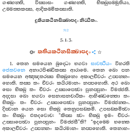
ගණ‍්හන‍්ති
,
විස‍්සාසං
ගණ‍්හන‍්ති
,
භික‍්ඛුසම‍්මුතියා
,
උම‍්මත‍්තකස‍්ස
,
ආදිකම‍්මිකස‍්සාති
.
දුතියකඨිනසික‍්ඛාපදං
නිට‍්ඨිතං
.
512
5. 1. 3.
තතියකථිනසික‍්ඛාපදං
1.
තෙන
සමයෙන
බුද‍්ධො
භගවා
සාවත්‍ථියං
විහරති
ජෙතවනෙ
අනාථපිණ‍්ඩිකස‍්ස
ආරාමෙ
.
තෙන
ඛො
පන
සමයෙන
අඤ‍්ඤතරස‍්ස
භික‍්ඛුනො
අකාලචීවරං
උප‍්පන‍්නං
හොති
.
තස‍්ස
තං
චීවරං
කයිරමානං
නප‍්පහොති
.
අථ
ඛො
සො
භික‍්ඛු
තං
චීවරං
උස‍්සාපෙත්‍වා
පුනප‍්පුනං
විමජ‍්ජති
.
අද‍්දසා
ඛො
භගවා
සෙනාසනචාරිකං
ආහිණ‍්ඩන‍්තො
තං
භික‍්ඛුං
තං
චීවරං
උස‍්සාපෙත්‍වා
පුනප‍්පුනං
විමජ‍්ජන‍්තං
.
දිස‍්වාන
යෙන
සො
භික‍්ඛු
තෙනුපසඞ‍්කමි
.
උපසඞ‍්කමිත්‍වා
තං
භික‍්ඛුං
එතදවොච
: “
කිස‍්ස
ත්‍වං
භික‍්ඛු
ඉමං
චීවරං
උස‍්සාපෙත්‍වා
පුනප‍්පුනං
විමජ‍්ජසී
”
ති
? “
ඉදම‍්මෙ
භන‍්තෙ
අකාලචීවරං
උප‍්පන‍්නං
කයිරමානං
නප‍්පහොති
.
තෙනාහං