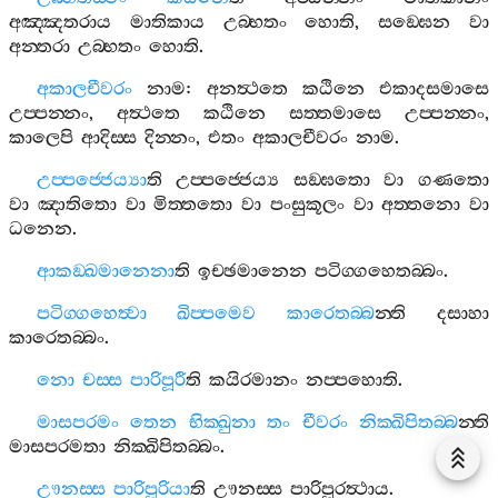
අඤ‍්ඤතරාය
මාතිකාය
උබ‍්භතං
හොති
,
සඞ‍්ඝෙන
වා
අන‍්තරා
උබ‍්භතං
හොති
.
අකාලචීවරං
නාම
:
අනත්‍ථතෙ
කඨිනෙ
එකාදසමාසෙ
උප‍්පන‍්නං
,
අත්‍ථතෙ
කඨිනෙ
සත‍්තමාසෙ
උප‍්පන‍්නං
,
කාලෙපි
ආදිස‍්ස
දින‍්නං
,
එතං
අකාලචීවරං
නාම
.
උප‍්පජ‍්ජෙය්‍යා
ති
උප‍්පජ‍්ජෙය්‍ය
සඞ‍්ඝතො
වා
ගණතො
වා
ඤාතිතො
වා
මිත‍්තතො
වා
පංසුකූලං
වා
අත‍්තනො
වා
ධනෙන
.
ආකඞ‍්ඛමානෙනා
ති
ඉච‍්ඡමානෙන
පටිග‍්ගහෙතබ‍්බං
.
පටිග‍්ගහෙත්‍වා
ඛිප‍්පමෙව
කාරෙතබ‍්බ
න‍්ති
දසාහා
කාරෙතබ‍්බං
.
නො
චස‍්ස
පාරිපූරී
ති
කයිරමානං
නප‍්පහොති
.
මාසපරමං
තෙන
භික‍්ඛුනා
තං
චීවරං
නික‍්ඛිපිතබ‍්බ
න‍්ති
මාසපරමතා
නික‍්ඛිපිතබ‍්බං
.
ඌනස‍්ස
පාරිපූරියා
ති
ඌනස‍්ස
පාරිපූරත්‍ථාය
.