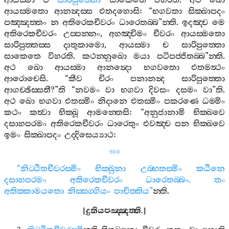
ආයස‍්මා
ච
සාරිපුත‍්තො
සාකෙතෙ
විහරති
.
අථ
ඛො
ආයස‍්මතො
ආනන්‍දස‍්ස
එතදහොසි
: “
භගවතා
සික‍්ඛාපදං
පඤ‍්ඤත‍්තං
න
අතිරෙකචීවරං
ධාරෙතබ‍්බ
”
න‍්ති
.
ඉදඤ‍්ච
මෙ
අතිරෙකචීවරං
උප‍්පන‍්නං
,
අහඤ‍්චිමං
චීවරං
ආයස‍්මතො
සාරිපුත‍්තස‍්ස
දාතුකාමො
,
ආයස‍්මා
ච
සාරිපුත‍්තො
සාකෙතෙ
විහරති
.
කථන‍්නුඛො
මයා
පටිපජ‍්ජිතබ‍්බ
”
න‍්ති
.
අථ
ඛො
ආයස‍්මා
ආනන්‍දො
භගවතො
එතමත්‍ථං
ආරොචෙසි
. “
කීව
චිරං
පනානන්‍ද
සාරිපුත‍්තො
ආගච‍්ඡිස‍්සතී
?”
ති
“
නවමං
වා
භගවා
දිවසං
දසමං
වා
”
ති
.
අථ
ඛො
භගවා
එතස‍්මිං
නිදානෙ
එතස‍්මිං
පකරණෙ
ධම‍්මිං
කථං
කත්‍වා
භික‍්ඛූ
ආමන‍්තෙසි
: “
අනුජානාමි
භික‍්ඛවෙ
දසාහපරමං
අතිරෙකචීවරං
ධාරෙතුං
එවඤ‍්ච
පන
භික‍්ඛවෙ
ඉමං
සික‍්ඛාපදං
උද‍්දිසෙය්‍යාථ
:
500
“
නිට‍්ඨිතචීවරස‍්මිං
භික‍්ඛුනා
උබ‍්භතස‍්මිං
කඨිනෙ
දසාහපරමං
අතිරෙකචීවරං
ධාරෙතබ‍්බං
.
තං
අතික‍්කාමයතො
නිස‍්සග‍්ගියං
පාචිත‍්තිය
”
න‍්ති
.
[
දුතියපඤ‍්ඤත‍්ති
.]