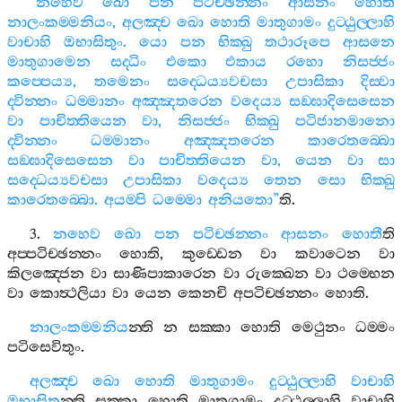
“
නහෙව
ඛො
පන
පටිච‍්ඡන‍්නං
ආසනං
හොති
නාලංකම‍්මනියං
,
අලඤ‍්ච
ඛො
හොති
මාතුගාමං
දුට‍්ඨුල‍්ලාහි
වාචාහි
ඔභාසිතුං
.
යො
පන
භික‍්ඛු
තථාරූපෙ
ආසනෙ
මාතුගාමෙන
සද‍්ධිං
එකො
එකාය
රහො
නිසජ‍්ජං
කප‍්පෙය්‍ය
,
තමෙනං
සද‍්ධෙය්‍යවචසා
උපාසිකා
දිස‍්වා
ද‍්වින‍්නං
ධම‍්මානං
අඤ‍්ඤතරෙන
වදෙය්‍ය
සඞ‍්ඝාදිසෙසෙන
වා
පාචිත‍්තියෙන
වා
,
නිසජ‍්ජං
භික‍්ඛු
පටිජානමානො
ද‍්වින‍්නං
ධම‍්මානං
අඤ‍්ඤතරෙන
කාරෙතබ‍්බො
සඞ‍්ඝාදිසෙසෙන
වා
පාචිත‍්තියෙන
වා
,
යෙන
වා
සා
සද‍්ධෙය්‍යවචසා
උපාසිකා
වදෙය්‍ය
තෙන
සො
භික‍්ඛු
කාරෙතබ‍්බො
.
අයම‍්පි
ධම‍්මො
අනියතො
”
ති
.
3.
නහෙව
ඛො
පන
පටිච‍්ඡන‍්නං
ආසනං
හොතී
ති
අප‍්පටිච‍්ඡන‍්නං
හොති
,
කුඩ‍්ඩෙන
වා
කවාටෙන
වා
කිලඤ‍්ජෙන
වා
සාණිපාකාරෙන
වා
රුක‍්ඛෙන
වා
ථම‍්භෙන
වා
කොත්‍ථලියා
වා
යෙන
කෙනචි
අපටිච‍්ඡන‍්නං
හොති
.
නාලංකම‍්මනිය
න‍්ති
න
සක‍්කා
හොති
මෙථුනං
ධම‍්මං
පටිසෙවිතුං
.
අලඤ‍්ච
ඛො
හොති
මාතුගාමං
දුට‍්ඨුල‍්ලාහි
වාචාහි
ඔභාසිතු
න‍්ති
සක‍්කා
හොති
මාතුගාමං
දුට‍්ඨුල‍්ලාහි
වාචාහි