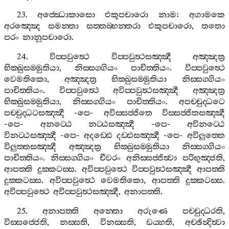
23.
අජ‍්ඣොකාසො
එකූපචාරො
නාම
:
අගාමකෙ
අරඤ‍්ඤෙ
සමන‍්තා
සත‍්තබ‍්භන‍්තරා
එකූපචාරො
,
තතො
පරං
නානූපචාරො
.
24.
විප‍්පවුත්‍ථෙ
විප‍්පවුත්‍ථසඤ‍්ඤී
අඤ‍්ඤත්‍ර
භික‍්ඛුසම‍්මුතියා
,
නිස‍්සග‍්ගියං
පාචිත‍්තියං
.
විප‍්පවුත්‍ථෙ
වෙමතිකො
,
අඤ‍්ඤත්‍ර
භික‍්ඛුසම‍්මුතියා
නිස‍්සග‍්ගියං
පාචිත‍්තියං
.
විප‍්පවුත්‍ථෙ
අවිප‍්පවුත්‍ථසඤ‍්ඤී
අඤ‍්ඤත්‍ර
භික‍්ඛුසම‍්මුතියා
,
නිස‍්සග‍්ගියං
පාචිත‍්තියං
.
අපච‍්චුද‍්ධටෙ
පච‍්චුද‍්ධටසඤ‍්ඤී
-
පෙ
-
අවිස‍්සජ‍්ජිතෙ
විස‍්සජ‍්ජිතසඤ‍්ඤී
-
පෙ
-
අනට‍්ඨෙ
නට‍්ඨසඤ‍්ඤී
-
පෙ
-
අවිනට‍්ඨෙ
විනට‍්ඨසඤ‍්ඤී
-
පෙ
-
අදඩ‍්ඪෙ
දඩ‍්ඪසඤ‍්ඤී
-
පෙ
-
අවිලුත‍්තෙ
විලුත‍්තසඤ‍්ඤී
අඤ‍්ඤත්‍ර
භික‍්ඛුසම‍්මුතියා
නිස‍්සග‍්ගියං
පාචිත‍්තියං
.
නිස‍්සග‍්ගියං
චීවරං
අනිස‍්සජ‍්ජිත්‍වා
පරිභුඤ‍්ජති
,
ආපත‍්ති
දුක‍්කටස‍්ස
.
අවිප‍්පවුත්‍ථෙ
විප‍්පවුත්‍ථසඤ‍්ඤී
ආපත‍්ති
දුක‍්කටස‍්ස
.
අවිප‍්පවුත්‍ථෙ
වෙමතිකො
,
ආපත‍්ති
දුක‍්කටස‍්ස
.
අවිප‍්පවුත්‍ථෙ
අවිප‍්පවුත්‍ථසඤ‍්ඤී
,
අනාපත‍්ති
.
25.
අනාපත‍්ති
අන‍්තො
අරුණෙ
පච‍්චුද‍්ධරති
,
විස‍්සජ‍්ජෙති
,
නස‍්සති
,
විනස‍්සති
,
ඩය‍්හති
,
අච‍්ඡින්‍දිත්‍වා