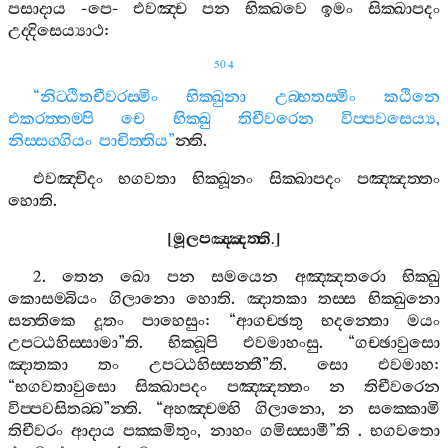
පසාදාය
-
පෙ
-
එවඤ‍්ච
පන
භික‍්ඛවෙ
ඉමං
සික‍්ඛාපදං
උද‍්දිසෙය්‍යාථ
:
504
“
නිට‍්ඨිතචීවරස‍්මිං
භික‍්ඛුනා
උබ‍්භතස‍්මිං
කඨිනෙ
එකරත‍්තම‍්පි
චෙ
භික‍්ඛු
තිචීවරෙන
විප‍්පවසෙය්‍ය
,
නිස‍්සග‍්ගියං
පාචිත‍්තිය
”
න‍්ති
.
එවඤ‍්චිදං
භගවතා
භික‍්ඛූනං
සික‍්ඛාපදං
පඤ‍්ඤත‍්තං
හොති
.
[
මූලපඤ‍්ඤත‍්ති
.]
2.
තෙන
ඛො
පන
සමයෙන
අඤ‍්ඤතරො
භික‍්ඛු
කොසම‍්බියං
ගිලානො
හොති
.
ඤාතකා
තස‍්ස
භික‍්ඛුනො
සන‍්තිකෙ
දූතං
පාහෙසුං
: “
ආගච‍්ඡතු
භදන‍්තො
මයං
උපට‍්ඨහිස‍්සාමා
”
ති
.
භික‍්ඛූපි
එවමාහංසු
. “
ගච‍්ඡාවුසො
ඤාතකා
තං
උපට‍්ඨහිස‍්සන‍්තී
”
ති
.
සො
එවමාහ
:
“
භගවතාවුසො
සික‍්ඛාපදං
පඤ‍්ඤත‍්තං
න
තිචීවරෙන
විප‍්පවසිතබ‍්බ
”
න‍්ති
. “
අහඤ‍්චම‍්හි
ගිලානො
,
න
සක‍්කොමි
තිචීවරං
ආදාය
පක‍්කමිතුං
,
නාහං
ගමිස‍්සාමී
”
ති
.
භගවතො