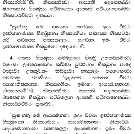
නිස‍්සජ‍්ජාමී
”
ති
.
නිස‍්සජ‍්ජිත්‍වා
ආපත‍්ති
දෙසෙතබ‍්බා
.
බ්‍යත‍්තෙන
භික‍්ඛුනා
පටිබලෙන
ආපත‍්ති
පටිග‍්ගහෙතබ‍්බා
.
නිස‍්සට‍්ඨචීවරං
දාතබ‍්බං
.
“
සුණාතු
මෙ
භන‍්තෙ
සඞ‍්ඝො
.
ඉදං
චීවරං
ඉත්‍ථන‍්නාමස‍්ස
භික‍්ඛුනො
නිස‍්සග‍්ගියං
සඞ‍්ඝස‍්ස
නිස‍්සට‍්ඨං
.
යදි
සඞ‍්ඝස‍්ස
පත‍්තකල‍්ලං
,
සඞ‍්ඝො
ඉමං
චීවරං
ඉත්‍ථන‍්නාමස‍්ස
භික‍්ඛුනො
දදෙය්‍යා
”
ති
.
4.
තෙන
භික‍්ඛුනා
සම‍්බහුලෙ
භික‍්ඛූ
උපසඞ‍්කමිත්‍වා
එකංසං
උත‍්තරාසඞ‍්ගං
කරිත්‍වා
බුඩ‍්ඪානං
භික‍්ඛූනං
පාදෙ
වන්‍දිත්‍වා
උක‍්කුටිකං
නිසීදිත්‍වා
අඤ‍්ජලිං
පග‍්ගහෙත්‍වා
එවමස‍්සු
වචනීයා
: “
ඉදම‍්මෙ
භන‍්තෙ
චීවරං
දසාහාතික‍්කන‍්තං
නිස‍්සග‍්ගියං
.
ඉමාහං
ආයස‍්මන‍්තානං
නිස‍්සජ‍්ජාමී
”
ති
.
නිස‍්සජ‍්ජිත්‍වා
ආපත‍්ති
දෙසෙතබ‍්බා
.
බ්‍යත‍්තෙන
භික‍්ඛුනා
පටිබලෙන
ආපත‍්ති
පටිග‍්ගහෙතබ‍්බා
.
නිස‍්සට‍්ඨචීවරං
දාතබ‍්බං
.
“
සුණන‍්තු
මෙ
ආයස‍්මන‍්තා
.
ඉදං
චීවරං
ඉත්‍ථන‍්නාමස‍්ස
භික‍්ඛුනො
නිස‍්සග‍්ගියං
.
ආයස‍්මන‍්තානං
නිස‍්සට‍්ඨං
.
යදායස‍්මන‍්තානං
පත‍්තකල‍්ලං
,
ආයස‍්මන‍්තා
ඉමං
චීවරං