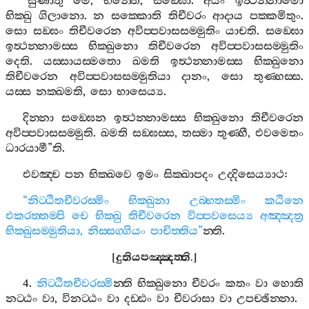
“
සුණාතු
මෙ
,
භන‍්තෙ
,
සඞ‍්ඝො
.
අයං
ඉත්‍ථන‍්නාමො
භික‍්ඛු
ගිලානො
.
න
සක‍්කොති
තිචීවරං
ආදාය
පක‍්කමිතුං
.
සො
සඞ‍්ඝං
තිචීවරෙන
අවිප‍්පවාසසම‍්මුතිං
යාචති
.
සඞ‍්ඝො
ඉත්‍ථන‍්නාමස‍්ස
භික‍්ඛුනො
තිචීවරෙන
අවිප‍්පවාසසම‍්මුතිං
දෙති
.
යස‍්සායස‍්මතො
ඛමති
ඉත්‍ථන‍්නාමස‍්ස
භික‍්ඛුනො
තිචීවරෙන
අවිප‍්පවාසසම‍්මුතියා
දානං
,
සො
තුණ‍්හස‍්ස
.
යස‍්ස
නක‍්ඛමති
,
සො
භාසෙය්‍ය
.
දින‍්නා
සඞ‍්ඝෙන
ඉත්‍ථන‍්නාමස‍්ස
භික‍්ඛුනො
තිචීවරෙන
අවිප‍්පවාසසම‍්මුති
.
ඛමති
සඞ‍්ඝස‍්ස
,
තස‍්මා
තුණ‍්හී
,
එවමෙතං
ධාරයාමී
”
ති
.
එවඤ‍්ච
පන
භික‍්ඛවෙ
ඉමං
සික‍්ඛාපදං
උද‍්දිසෙය්‍යාථ
:
“
නිට‍්ඨිතචීවරස‍්මිං
භික‍්ඛුනා
උබ‍්භතස‍්මිං
කඨිනෙ
එකරත‍්තම‍්පි
චෙ
භික‍්ඛු
තිචීවරෙන
විප‍්පවසෙය්‍ය
අඤ‍්ඤත්‍ර
භික‍්ඛුසම‍්මුතියා
,
නිස‍්සග‍්ගියං
පාචිත‍්තිය
”
න‍්ති
.
[
දුතියපඤ‍්ඤත‍්ති
.]
4.
නිට‍්ඨිතචීවරස‍්මි
න‍්ති
භික‍්ඛුනො
චීවරං
කතං
වා
හොති
නට‍්ඨං
වා
,
විනට‍්ඨං
වා
දඩ‍්ඪං
වා
චීවරාසා
වා
උපච‍්ඡින‍්නා
.