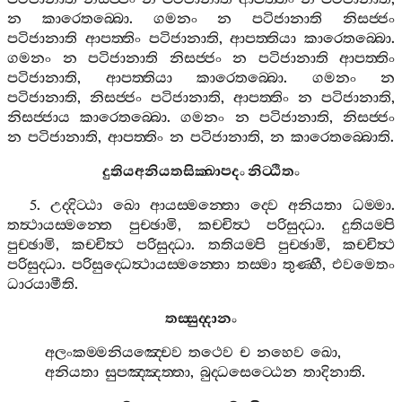
න
කාරෙතබ‍්බො
.
ගමනං
න
පටිජානාති
නිසජ‍්ජං
පටිජානාති
ආපත‍්තිං
පටිජානාති
,
ආපත‍්තියා
කාරෙතබ‍්බො
.
ගමනං
න
පටිජානාති
නිසජ‍්ජං
න
පටිජානාති
ආපත‍්තිං
පටිජානාති
,
ආපත‍්තියා
කාරෙතබ‍්බො
.
ගමනං
න
පටිජානාති
,
නිසජ‍්ජං
පටිජානාති
,
ආපත‍්තිං
න
පටිජානාති
,
නිසජ‍්ජාය
කාරෙතබ‍්බො
.
ගමනං
න
පටිජානාති
,
නිසජ‍්ජං
න
පටිජානාති
,
ආපත‍්තිං
න
පටිජානාති
,
න
කාරෙතබ‍්බොති
.
දුතියඅනියතසික‍්ඛාපදං
නිට‍්ඨිතං
5.
උද‍්දිට‍්ඨා
ඛො
ආයස‍්මන‍්තො
ද‍්වෙ
අනියතා
ධම‍්මා
.
තත්‍ථායස‍්මන‍්තෙ
පුච‍්ඡාමි
,
කච‍්චිත්‍ථ
පරිසුද‍්ධා
.
දුතියම‍්පි
පුච‍්ඡාමි
,
කච‍්චිත්‍ථ
පරිසුද‍්ධා
.
තතියම‍්පි
පුච‍්ඡාමි
,
කච‍්චිත්‍ථ
පරිසුද‍්ධා
.
පරිසුද‍්ධෙත්‍ථායස‍්මන‍්තො
තස‍්මා
තුණ‍්හී
,
එවමෙතං
ධාරයාමීති
.
තස‍්සුද‍්දානං
අලංකම‍්මනියඤ‍්චෙව
තථෙව
ච
නහෙව
ඛො
,
අනියතා
සුපඤ‍්ඤත‍්තා
,
බුද‍්ධසෙට‍්ඨෙන
තාදිනාති
.