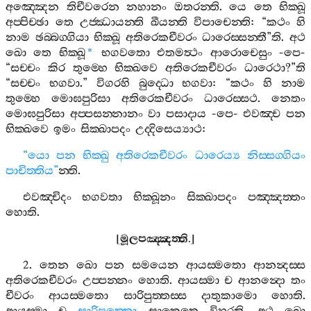
අඤ‍්ඤෙන
තිචීවරෙන
නහානං
ඔතරන‍්ති
.
යෙ
තෙ
භික‍්ඛූ
අප‍්පිච‍්ඡා
තෙ
උජ‍්ඣායන‍්ති
ඛීයන‍්ති
විපාචෙන‍්ති
: “
කථං
හි
නාම
ඡබ‍්බග‍්ගියා
භික‍්ඛූ
අතිරෙකචීවරං
ධාරෙස‍්සන‍්තී
”
ති
.
අථ
ඛො
තෙ
භික‍්ඛූ
භගවතො
එතමත්‍ථං
ආරොචෙසුං
-
පෙ
-
*
“
සච‍්චං
කිර
තුම‍්හෙ
භික‍්ඛවෙ
අතිරෙකචීවරං
ධාරෙථා
?”
ති
“
සච‍්චං
භගවා
.”
විගරහි
බුද‍්ධො
භගවා
: “
කථං
හි
නාම
තුම‍්හෙ
මොඝපුරිසා
අතිරෙකචීවරං
ධාරෙස‍්සථ
.
නෙතං
මොඝපුරිසා
අප‍්පසන‍්නානං
වා
පසාදාය
-
පෙ
-
එවඤ‍්ච
පන
භික‍්ඛවෙ
ඉමං
සික‍්ඛාපදං
උද‍්දිසෙය්‍යාථ
:
“
යො
පන
භික‍්ඛු
අතිරෙකචීවරං
ධාරෙය්‍ය
නිස‍්සග‍්ගියං
පාචිත‍්තිය
”
න‍්ති
.
එවඤ‍්චිදං
භගවතා
භික‍්ඛූනං
සික‍්ඛාපදං
පඤ‍්ඤත‍්තං
හොති
.
[
මූලපඤ‍්ඤත‍්ති
.]
2.
තෙන
ඛො
පන
සමයෙන
ආයස‍්මතො
ආනන්‍දස‍්ස
අතිරෙකචීවරං
උප‍්පන‍්නං
හොති
.
ආයස‍්මා
ච
ආනන්‍දො
තං
චීවරං
ආයස‍්මතො
සාරිපුත‍්තස‍්ස
දාතුකාමො
හොති
.