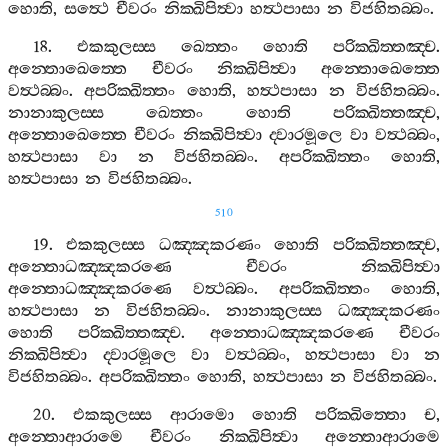
හොති
,
සත්‍ථෙ
චීවරං
නික‍්ඛිපිත්‍වා
හත්‍ථපාසා
න
විජහිතබ‍්බං
.
18.
එකකුලස‍්ස
ඛෙත‍්තං
හොති
පරික‍්ඛිත‍්තඤ‍්ච
.
අන‍්තොඛෙත‍්තෙ
චීවරං
නික‍්ඛිපිත්‍වා
අන‍්තොඛෙත‍්තෙ
වත්‍ථබ‍්බං
.
අපරික‍්ඛිත‍්තං
හොති
,
හත්‍ථපාසා
න
විජහිතබ‍්බං
.
නානාකුලස‍්ස
ඛෙත‍්තං
හොති
පරික‍්ඛිත‍්තඤ‍්ච
,
අන‍්තොඛෙත‍්තෙ
චීවරං
නික‍්ඛිපිත්‍වා
ද‍්වාරමූලෙ
වා
වත්‍ථබ‍්බං
,
හත්‍ථපාසා
වා
න
විජහිතබ‍්බං
.
අපරික‍්ඛිත‍්තං
හොති
,
හත්‍ථපාසා
න
විජහිතබ‍්බං
.
510
19.
එකකුලස‍්ස
ධඤ‍්ඤකරණං
හොති
පරික‍්ඛිත‍්තඤ‍්ච
,
අන‍්තොධඤ‍්ඤකරණෙ
චීවරං
නික‍්ඛිපිත්‍වා
අන‍්තොධඤ‍්ඤකරණෙ
වත්‍ථබ‍්බං
.
අපරික‍්ඛිත‍්තං
හොති
,
හත්‍ථපාසා
න
විජහිතබ‍්බං
.
නානාකුලස‍්ස
ධඤ‍්ඤකරණං
හොති
පරික‍්ඛිත‍්තඤ‍්ච
.
අන‍්තොධඤ‍්ඤකරණෙ
චීවරං
නික‍්ඛිපිත්‍වා
ද‍්වාරමූලෙ
වා
වත්‍ථබ‍්බං
,
හත්‍ථපාසා
වා
න
විජහිතබ‍්බං
.
අපරික‍්ඛිත‍්තං
හොති
,
හත්‍ථපාසා
න
විජහිතබ‍්බං
.
20.
එකකුලස‍්ස
ආරාමො
හොති
පරික‍්ඛිත‍්තො
ච
,
අන‍්තොආරාමෙ
චීවරං
නික‍්ඛිපිත්‍වා
අන‍්තොආරාමෙ