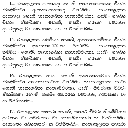
14.
එකකුලස‍්ස
පාසාදො
හොති
,
අන‍්තොපාසාදෙ
චීවරං
නික‍්ඛිපිත්‍වා
අන‍්තොපාසාදෙ
වත්‍ථබ‍්බං
.
නානාකුලස‍්ස
පාසාදො
හොති
නානාගබ‍්භා
නානාඔවරකා
,
යස‍්මිං
ගබ‍්භෙ
චීවරං
නික‍්ඛිත‍්තං
හොති
,
තස‍්මිං
ගබ‍්භෙ
වත්‍ථබ‍්බං
ද‍්වාරමූලෙ
වා
.
හත්‍ථපාසා
වා
න
විජහිතබ‍්බං
.
15.
එකකුලස‍්ස
හම‍්මියං
හොති
,
අන‍්තොහම‍්මියෙ
චීවරං
නික‍්ඛිපිත්‍වා
අන‍්තොහම‍්මියෙ
වත්‍ථබ‍්බං
.
නානාකුලස‍්ස
හම‍්මියං
හොති
,
නානාගබ‍්භා
නානාඔවරකා
,
යස‍්මිං
ගබ‍්භෙ
චීවරං
නික‍්ඛිත‍්තං
හොති
,
තස‍්මිං
ගබ‍්භෙ
වත්‍ථබ‍්බං
ද‍්වාරමූලෙ
වා
.
හත්‍ථපාසා
වා
න
විජහිතබ‍්බං
.
16.
එකකුලස‍්ස
නාවා
හොති
අන‍්තොනාවාය
චීවරං
නික‍්ඛිපිත්‍වා
අන‍්තොනාවාය
වත්‍ථබ‍්බං
.
නානාකුලස‍්ස
නාවා
හොති
නානාගබ‍්භා
නානාඔවරකා
,
යස‍්මිං
ඔවරකෙ
චීවරං
නික‍්ඛිත‍්තං
හොති
,
තස‍්මිං
ඔවරකෙ
වත්‍ථබ‍්බං
,
හත්‍ථපාසා
වා
න
විජහිතබ‍්බං
.
17.
එකකුලස‍්ස
සත්‍ථො
හොති
,
සත්‍ථෙ
චීවරං
නික‍්ඛිපිත්‍වා
පුරතො
වා
පච‍්ඡතො
වා
සත‍්තබ‍්භන‍්තරා
න
විජහිතබ‍්බා
,
පස‍්සතො
අබ‍්භන‍්තරං
න
විජහිතබ‍්බං
.
නානාකුලස‍්ස
සත්‍ථො