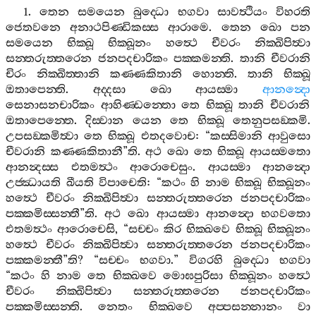
1.
තෙන
සමයෙන
බුද‍්ධො
භගවා
සාවත්‍ථියං
විහරති
ජෙතවනෙ
අනාථපිණ‍්ඩිකස‍්ස
ආරාමෙ
.
තෙන
ඛො
පන
සමයෙන
භික‍්ඛූ
භික‍්ඛූනං
හත්‍ථෙ
චීවරං
නික‍්ඛිපිත්‍වා
සන‍්තරුත‍්තරෙන
ජනපදචාරිකං
පක‍්කමන‍්ති
.
තානි
චීවරානි
චිරං
නික‍්ඛිත‍්තානි
කණ‍්ණකිතානි
හොන‍්ති
.
තානි
භික‍්ඛූ
ඔතාපෙන‍්ති
.
අද‍්දසා
ඛො
ආයස‍්මා
ආනන්‍දො
සෙනාසනචාරිකං
ආහිණ‍්ඩන‍්තො
තෙ
භික‍්ඛූ
තානි
චීවරානි
ඔතාපෙන‍්තෙ
.
දිස‍්වාන
යෙන
තෙ
භික‍්ඛූ
තෙනුපසඞ‍්කමි
.
උපසඞ‍්කමිත්‍වා
තෙ
භික‍්ඛූ
එතදවොච
: “
කස‍්සිමානි
ආවුසො
චීවරානි
කණ‍්ණකිතානී
”
ති
.
අථ
ඛො
තෙ
භික‍්ඛූ
ආයස‍්මතො
ආනන්‍දස‍්ස
එතමත්‍ථං
ආරොචෙසුං
.
ආයස‍්මා
ආනන්‍දො
උජ‍්ඣායති
ඛීයති
විපාචෙති
: “
කථං
හි
නාම
භික‍්ඛූ
භික‍්ඛූනං
හත්‍ථෙ
චීවරං
නික‍්ඛිපිත්‍වා
සන‍්තරුත‍්තරෙන
ජනපදචාරිකං
පක‍්කමිස‍්සන‍්තී
”
ති
.
අථ
ඛො
ආයස‍්මා
ආනන්‍දො
භගවතො
එතමත්‍ථං
ආරොචෙසි
, “
සච‍්චං
කිර
භික‍්ඛවෙ
භික‍්ඛූ
භික‍්ඛූනං
හත්‍ථෙ
චීවරං
නික‍්ඛිපිත්‍වා
සන‍්තරුත‍්තරෙන
ජනපදචාරිකං
පක‍්කමන‍්තී
”
ති
? “
සච‍්චං
භගවා
.”
විගරහි
බුද‍්ධො
භගවා
“
කථං
හි
නාම
තෙ
භික‍්ඛවෙ
මොඝපුරිසා
භික‍්ඛූනං
හත්‍ථෙ
චීවරං
නික‍්ඛිපිත්‍වා
සන‍්තරුත‍්තරෙන
ජනපදචාරිකං
පක‍්කමිස‍්සන‍්ති
.
නෙතං
භික‍්ඛවෙ
අප‍්පසන‍්නානං
වා