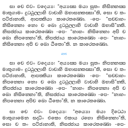
සා
චෙ
එවං
වදෙය්‍ය
: “
අය්‍යස‍්ස
මයා
සුතං
නිසින‍්නස‍්ස
මාතුගාමං
දුට‍්ඨුල‍්ලාහි
වාචාහි
ඔභාසන‍්තස‍්සා
”
ති
,
සො
ච
තං
පටිජානාති
,
ආපත‍්තියා
කාරෙතබ‍්බො
. -
පෙ
- “
සච‍්චාහං
නිසින‍්නො
නො
ච
ඛො
දුට‍්ඨුල‍්ලාහි
වාචාහි
ඔභාසි
”
න‍්ති
.
නිසජ‍්ජාය
කාරෙතබ‍්බො
-
පෙ
- “
නාහං
නිසින‍්නො
අපි
ච
ඛො
නිපන‍්නො
”
ති
,
නිපජ‍්ජාය
කාරෙතබ‍්බො
-
පෙ
- “
නාහං
නිසින‍්නො
අපි
ච
ඛො
ඨිතො
”
ති
.
න
කාරෙතබ‍්බො
.
496
සා
චෙ
එවං
වදෙය්‍ය
: “
අය්‍යස‍්ස
මයා
සුතං
නිපන‍්නස‍්ස
මාතුගාමං
දුට‍්ඨුල‍්ලාහි
වාචාහි
ඔභාසන‍්තස‍්සා
”
ති
,
සො
ච
තං
පටිජානාති
,
ආපත‍්තියා
කාරෙතබ‍්බො
-
පෙ
- “
සච‍්චාහං
නිපන‍්නො
නො
ච
ඛො
දුට‍්ඨුල‍්ලාහි
වාචාහි
ඔභාසි
”
න‍්ති
,
නිපජ‍්ජාය
කාරෙතබ‍්බො
-
පෙ
- “
නාහං
නිපන‍්නො
අපි
ච
ඛො
නිසින‍්නො
”
ති
,
නිසජ‍්ජාය
කාරෙතබ‍්බො
-
පෙ
- “
නාහං
නිපන‍්නො
අපිච
ඛො
ඨිතො
”
ති
,
න
කාරෙතබ‍්බො
.
සා
චෙ
එවං
වදෙය්‍ය
: “
අය්‍යො
මයා
දිට‍්ඨො
මාතුගාමෙන
සද‍්ධිං
එකො
එකාය
රහො
නිසින‍්නො
”
ති
,
සො
ච
තං
පටිජානාති
,
නිසජ‍්ජාය
කාරෙතබ‍්බො
-
පෙ
-