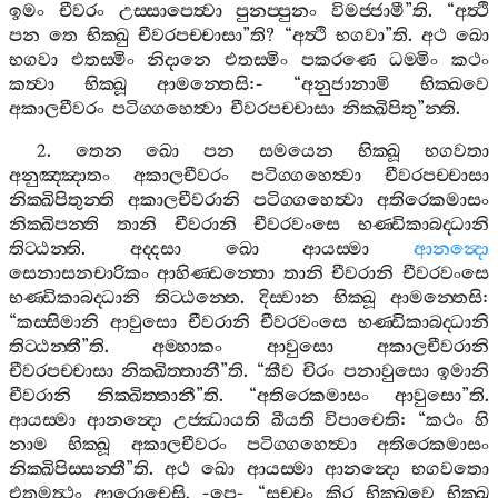
ඉමං
චීවරං
උස‍්සාපෙත්‍වා
පුනප‍්පුනං
විමජ‍්ජාමී
”
ති
. “
අත්‍ථි
පන
තෙ
භික‍්ඛු
චීවරපච‍්චාසා
”
ති
? “
අත්‍ථි
භගවා
”
ති
.
අථ
ඛො
භගවා
එතස‍්මිං
නිදානෙ
එතස‍්මිං
පකරණෙ
ධම‍්මිං
කථං
කත්‍වා
භික‍්ඛූ
ආමන‍්තෙසි
:- “
අනුජානාමි
භික‍්ඛවෙ
අකාලචීවරං
පටිග‍්ගහෙත්‍වා
චීවරපච‍්චාසා
නික‍්ඛිපිතු
”
න‍්ති
.
2.
තෙන
ඛො
පන
සමයෙන
භික‍්ඛූ
භගවතා
අනුඤ‍්ඤාතං
අකාලචීවරං
පටිග‍්ගහෙත්‍වා
චීවරපච‍්චාසා
නික‍්ඛිපිතුන‍්ති
අකාලචීවරානි
පටිග‍්ගහෙත්‍වා
අතිරෙකමාසං
නික‍්ඛිපන‍්ති
තානි
චීවරානි
චීවරවංසෙ
භණ‍්ඩිකාබද‍්ධානි
තිට‍්ඨන‍්ති
.
අද‍්දසා
ඛො
ආයස‍්මා
ආනන්‍දො
සෙනාසනචාරිකං
ආහිණ‍්ඩන‍්තො
තානි
චීවරානි
චීවරවංසෙ
භණ‍්ඩිකාබද‍්ධානි
තිට‍්ඨන‍්තෙ
.
දිස‍්වාන
භික‍්ඛූ
ආමන‍්තෙසි
:
“
කස‍්සිමානි
ආවුසො
චීවරානි
චීවරවංසෙ
භණ‍්ඩිකාබද‍්ධානි
තිට‍්ඨන‍්තී
”
ති
.
අම‍්හාකං
ආවුසො
අකාලචීවරානි
චීවරපච‍්චාසා
නික‍්ඛිත‍්තානී
”
ති
. “
කීව
චිරං
පනාවුසො
ඉමානි
චීවරානි
නික‍්ඛිත‍්තානී
”
ති
. “
අතිරෙකමාසං
ආවුසො
”
ති
.
ආයස‍්මා
ආනන්‍දො
උජ‍්ඣායති
ඛීයති
විපාචෙති
: “
කථං
හි
නාම
භික‍්ඛූ
අකාලචීවරං
පටිග‍්ගහෙත්‍වා
අතිරෙකමාසං
නික‍්ඛිපිස‍්සන‍්තී
”
ති
.
අථ
ඛො
ආයස‍්මා
ආනන්‍දො
භගවතො
එතමත්‍ථං
ආරොචෙසි
. -
පෙ
- “
සච‍්චං
කිර
භික‍්ඛවෙ
භික‍්ඛූ