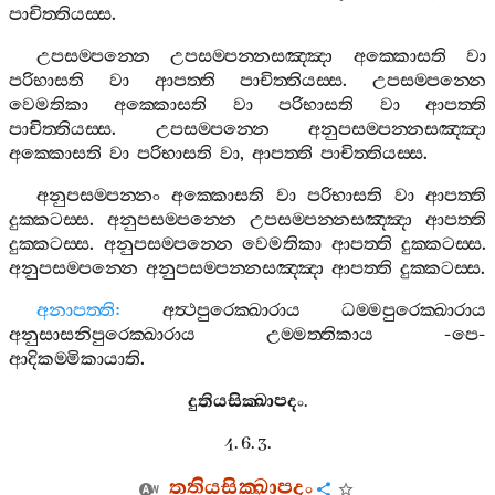
පාචිත‍්තියස‍්ස
.
උපසම‍්පන‍්නෙ
උපසම‍්පන‍්නසඤ‍්ඤා
අක‍්කොසති
වා
පරිභාසති
වා
ආපත‍්ති
පාචිත‍්තියස‍්ස
.
උපසම‍්පන‍්නෙ
වෙමතිකා
අක‍්කොසති
වා
පරිභාසති
වා
ආපත‍්ති
පාචිත‍්තියස‍්ස
.
උපසම‍්පන‍්නෙ
අනුපසම‍්පන‍්නසඤ‍්ඤා
අක‍්කොසති
වා
පරිභාසති
වා
,
ආපත‍්ති
පාචිත‍්තියස‍්ස
.
අනුපසම‍්පන‍්නං
අක‍්කොසති
වා
පරිභාසති
වා
ආපත‍්ති
දුක‍්කටස‍්ස
.
අනුපසම‍්පන‍්නෙ
උපසම‍්පන‍්නසඤ‍්ඤා
ආපත‍්ති
දුක‍්කටස‍්ස
.
අනුපසම‍්පන‍්නෙ
වෙමතිකා
ආපත‍්ති
දුක‍්කටස‍්ස
.
අනුපසම‍්පන‍්නෙ
අනුපසම‍්පන‍්නසඤ‍්ඤා
ආපත‍්ති
දුක‍්කටස‍්ස
.
අනාපත‍්ති
:
අත්‍ථපුරෙක‍්ඛාරාය
ධම‍්මපුරෙක‍්ඛාරාය
අනුසාසනිපුරෙක‍්ඛාරාය
උම‍්මත‍්තිකාය
-
පෙ
-
ආදිකම‍්මිකායාති
.
දුතියසික‍්ඛාපදං
.
4. 6. 3.
තතියසික‍්ඛාපදං