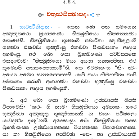
4. 6. 4.
චතුත්‍ථසික‍්ඛාපදං
1.
සාවත්‍ථිනිදානං
–
තෙන
ඛො
පන
සමයෙන
අඤ‍්ඤතරො
බ්‍රාහ‍්මණො
භික‍්ඛුනියො
නිමන‍්තෙත්‍වා
භොජෙසි
.
භික‍්ඛුනියො
භුත‍්තාවී
පවාරිතා
ඤාතිකුලානි
ගන‍්ත්‍වා
එකච‍්චා
භුඤ‍්ජිංසු
එකච‍්චා
පිණ‍්ඩපාතං
ආදාය
අගමංසු
.
අථ
ඛො
සො
බ්‍රාහ‍්මණො
පටිවිස‍්සකෙ
එතදවොච
: “
භික‍්ඛුනියො
මයා
අය්‍යා
සන‍්තප‍්පිතා
.
එථ
තුම‍්හෙපි
සන‍්තප‍්පෙස‍්සාමී
”
ති
.
තෙ
එවමාහංසු
“
කිං
ත්‍වං
අය්‍යෙ
අම‍්හෙ
සන‍්තප‍්පෙස‍්සසි
.
යාපි
තයා
නිමන‍්තිතා
තාපි
අම‍්හාකං
ඝරානි
ආගන‍්ත්‍වා
එකච‍්චා
භුඤ‍්ජිංසු
එකච‍්චා
පිණ‍්ඩපාතං
ආදාය
අගමංසූති
.
2.
අථ
ඛො
සො
බ්‍රාහ‍්මණො
උජ‍්ඣායති
ඛීයති
විපාචෙති
: “
කථං
හි
නාම
:
භික‍්ඛුනියො
අම‍්හාකං
ඝරෙ
භුඤ‍්ජිත්‍වා
අඤ‍්ඤත්‍ර
භුඤ‍්ජිස‍්සන‍්ති
න
චාහං
පටිබලො
යාවදත්‍ථං
දාතු
”
න‍්ති
.
අස‍්සොසුං
ඛො
භික‍්ඛුනියො
තස‍්ස
බ්‍රාහ‍්මණස‍්ස
උජ‍්ඣායන‍්තස‍්ස
ඛීයන‍්තස‍්ස
විපාචෙන‍්තස‍්ස
.
යා
තා
භික‍්ඛුනියො
අප‍්පිච‍්ඡා
-
පෙ
-
තා
උජ‍්ඣායන‍්ති