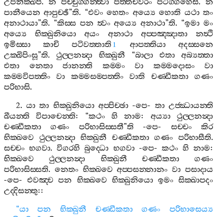
උපනික‍්ඛිපි
.
න
පච‍්චුග‍්ගන‍්ත්‍වා
පත‍්තචීවරං
පටිග‍්ගහෙසි
.
න
පානීයෙන
ආපුච‍්ඡී
”
ති
. “
එවං
හෙතං
අය්‍යෙ
හොති
යථා
තං
අනාථායා
”
ති
. “
කිස‍්ස
පන
ත්‍වං
අය්‍යෙ
අනාථා
”
ති
. “
ඉමා
මං
අය්‍යෙ
භික‍්ඛුනියො
අයං
අනාථා
අප‍්පඤ‍්ඤාතා
නත්‍ථි
ඉමිස‍්සා
කාචි
පටිවත‍්තාති
ආපත‍්තියා
අදස‍්සනෙ
1
උක‍්ඛිපිංසූ
”
ති
.
ථුල‍්ලනන්‍දා
භික‍්ඛුනී
“
බාලා
එතා
අබ්‍යත‍්තා
එතා
නෙතා
ජානන‍්ති
කම‍්මං
වා
කම‍්මදොසං
වා
කම‍්මවිපත‍්තිං
වා
කම‍්මසම‍්පත‍්තිං
වාති
චණ‍්ඩීකතා
ගණං
පරිභාසි
.
2.
යා
තා
භික‍්ඛුනියො
අප‍්පිච‍්ඡා
-
පෙ
-
තා
උජ‍්ඣායන‍්ති
ඛීයන‍්ති
විපාචෙන‍්ති
: “
කථං
හි
නාම
:
අය්‍යා
ථුල‍්ලනන්‍දා
චණ‍්ඩීකතා
ගණං
පරිභාසිස‍්සතී
”
ති
-
පෙ
-
සච‍්චං
කිර
භික‍්ඛවෙ
ථුල‍්ලනන්‍දා
භික‍්ඛුනී
චණ‍්ඩීකතා
ගණං
පරිභාසීති
.
සච‍්චං
භගවා
.
විගරහි
බුද‍්ධො
භගවා
-
පෙ
-
කථං
හි
නාම
:
භික‍්ඛවෙ
ථුල‍්ලනන්‍දා
භික‍්ඛුනී
චණ‍්ඩීකතා
ගණං
පරිභාසිස‍්සති
.
නෙතං
භික‍්ඛවෙ
අප‍්පසන‍්නානං
වා
පසාදාය
-
පෙ
-
එවඤ‍්ච
පන
භික‍්ඛවෙ
භික‍්ඛුනියො
ඉමං
සික‍්ඛාපදං
උද‍්දිසන‍්තු
::
“
යා
පන
භික‍්ඛුනී
චණ‍්ඩීකතා
ගණං
පරිභාසෙය්‍ය