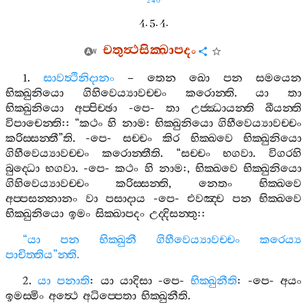
240
4. 5. 4.
චතුත්‍ථසික‍්ඛාපදං
1.
සාවත්‍ථිනිදානං
–
තෙන
ඛො
පන
සමයෙන
භික‍්ඛුනියො
ගිහිවෙය්‍යාවච‍්චං
කරොන‍්ති
.
යා
තා
භික‍්ඛුනියො
අප‍්පිච‍්ඡා
-
පෙ
-
තා
උජ‍්ඣායන‍්ති
ඛීයන‍්ති
විපාචෙන‍්ති
:: “
කථං
හි
නාම
:
භික‍්ඛුනියො
ගිහීවෙය්‍යාවච‍්චං
කරිස‍්සන‍්තී
”
ති
. -
පෙ
-
සච‍්චං
කිර
භික‍්ඛවෙ
භික‍්ඛුනියො
ගිහීවෙය්‍යාවච‍්චං
කරොන‍්තීති
. “
සච‍්චං
භගවා
.
විගරහි
බුද‍්ධො
භගවා
. -
පෙ
-
කථං
හි
නාම
:,
භික‍්ඛවෙ
භික‍්ඛුනියො
ගිහිවෙය්‍යාවච‍්චං
කරිස‍්සන‍්ති
,
නෙතං
භික‍්ඛවෙ
අප‍්පසන‍්නානං
වා
පසාදාය
-
පෙ
-
එවඤ‍්ච
පන
භික‍්ඛවෙ
භික‍්ඛුනියො
ඉමං
සික‍්ඛාපදං
උද‍්දිසන‍්තු
::
“
යා
පන
භික‍්ඛුනී
ගිහීවෙය්‍යාවච‍්චං
කරෙය්‍ය
පාචිත‍්තිය
”
න‍්ති
.
2.
යා
පනාති
:
යා
යාදිසා
-
පෙ
-
භික‍්ඛුනීති
: -
පෙ
-
අයං
ඉමස‍්මිං
අත්‍ථෙ
අධිප‍්පෙතා
භික‍්ඛුනීති
.