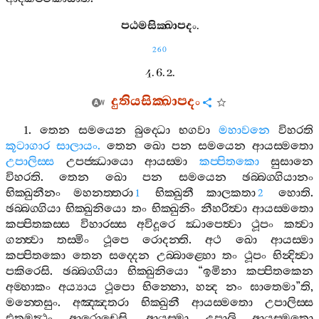
පඨමසික‍්ඛාපදං
.
260
4. 6. 2.
දුතියසික‍්ඛාපදං
1.
තෙන
සමයෙන
බුද‍්ධො
භගවා
මහාවනෙ
විහරති
කූටාගාර
සාලායං
.
තෙන
ඛො
පන
සමයෙන
ආයස‍්මතො
උපාලිස‍්ස
උපජ‍්ඣායො
ආයස‍්මා
කප‍්පිතකො
සුසානෙ
විහරති
.
තෙන
ඛො
පන
සමයෙන
ඡබ‍්බග‍්ගියානං
භික‍්ඛුනීනං
මහනත‍්තරා
භික‍්ඛුනී
කාලකතා
හොති
.
1
2
ඡබ‍්බග‍්ගියා
භික‍්ඛුනියො
තං
භික‍්ඛුනිං
නීහරිත්‍වා
ආයස‍්මතො
කප‍්පිතකස‍්ස
විහාරස‍්ස
අවිදූරෙ
ඣාපෙත්‍වා
ථූපං
කත්‍වා
ගන‍්ත්‍වා
තස‍්මිං
ථූපෙ
රොදන‍්ති
.
අථ
ඛො
ආයස‍්මා
කප‍්පිතකො
තෙන
සද‍්දෙන
උබ‍්බාළ‍්හො
තං
ථූපං
භින්‍දිත්‍වා
පකිරෙසි
.
ඡබ‍්බග‍්ගියා
භික‍්ඛුනියො
“
ඉමිනා
කප‍්පිතකෙන
අම‍්හාකං
අය්‍යාය
ථූපො
භින‍්නො
,
හන්‍ද
නං
ඝාතෙමා
”
ති
,
මන‍්තෙසුං
.
අඤ‍්ඤතරා
භික‍්ඛුනී
ආයස‍්මතො
උපාලිස‍්ස
එතමත්‍ථං
ආරොචෙසි
.
ආයස‍්මා
උපාලි
ආයස‍්මතො