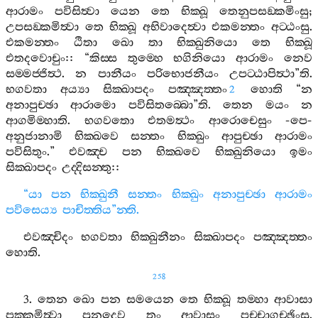
ආරාමං
පවිසිත්‍වා
යෙන
තෙ
භික‍්ඛූ
තෙනුපසඞ‍්කමිංසු
;
උපසඞ‍්කමිත්‍වා
තෙ
භික‍්ඛූ
අභිවාදෙත්‍වා
එකමන‍්තං
අට‍්ඨංසු
.
එකමන‍්තං
ඨිතා
ඛො
තා
භික‍්ඛුනියො
තෙ
භික‍්ඛූ
එතදවොචුං
:: “
කිස‍්ස
තුම‍්හෙ
භගිනියො
ආරාමං
නෙව
සම‍්මජ‍්ජිත්‍ථ
.
න
පානීයං
පරිභොජනීයං
උපට‍්ඨාපිත්‍ථා
”
ති
.
භගවතා
අය්‍යා
සික‍්ඛාපදං
පඤ‍්ඤත‍්තං
හොති
“
න
2
අනාපුච‍්ඡා
ආරාමො
පවිසිතබ‍්බො
”
ති
.
තෙන
මයං
න
ආගමිම‍්හාති
.
භගවතො
එතමත්‍ථං
ආරොචෙසුං
-
පෙ
-
අනුජානාමි
භික‍්ඛවෙ
සන‍්තං
භික‍්ඛුං
ආපුච‍්ඡා
ආරාමං
පවිසිතුං
.”
එවඤ‍්ච
පන
භික‍්ඛවෙ
භික‍්ඛුනියො
ඉමං
සික‍්ඛාපදං
උද‍්දිසන‍්තු
::
“
යා
පන
භික‍්ඛුනී
සන‍්තං
භික‍්ඛුං
අනාපුච‍්ඡා
ආරාමං
පවිසෙය්‍ය
පාචිත‍්තිය
”
න‍්ති
.
එවඤ‍්චිදං
භගවතා
භික‍්ඛුනීනං
සික‍්ඛාපදං
පඤ‍්ඤත‍්තං
හොති
.
258
3.
තෙන
ඛො
පන
සමයෙන
තෙ
භික‍්ඛූ
තම‍්හා
ආවාසා
පක‍්කමිත්‍වා
පුනදෙව
තං
ආවාසං
පච‍්චාගච‍්ඡිංසු
.