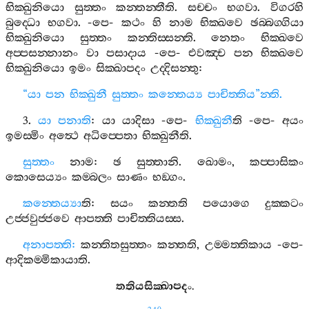
භික‍්ඛුනියො
සුත‍්තං
කන‍්තන‍්තීති
.
සච‍්චං
භගවා
.
විගරහි
බුද‍්ධො
භගවා
. -
පෙ
-
කථං
හි
නාම
භික‍්ඛවෙ
ඡබ‍්බග‍්ගියා
භික‍්ඛුනියො
සුත‍්තං
කන‍්තිස‍්සන‍්ති
.
නෙතං
භික‍්ඛවෙ
අප‍්පසන‍්නානං
වා
පසාදාය
-
පෙ
-
එවඤ‍්ච
පන
භික‍්ඛවෙ
භික‍්ඛුනියො
ඉමං
සික‍්ඛාපදං
උද‍්දිසන‍්තු
:
“
යා
පන
භික‍්ඛුනී
සුත‍්තං
කන‍්තෙය්‍ය
පාචිත‍්තිය
”
න‍්ති
.
3.
යා
පනාති
:
යා
යාදිසා
-
පෙ
-
භික‍්ඛුනී
ති
-
පෙ
-
අයං
ඉමස‍්මිං
අත්‍ථෙ
අධිප‍්පෙතා
භික‍්ඛුනීති
.
සුත‍්තං
නාම
:
ඡ
සුත‍්තානි
.
ඛොමං
,
කප‍්පාසිකං
කොසෙය්‍යං
කම‍්බලං
සාණං
භඞ‍්ගං
.
කන‍්තෙය්‍යා
ති
:
සයං
කන‍්තති
පයොගෙ
දුක‍්කටං
උජ‍්ජවුජ‍්ජවෙ
ආපත‍්ති
පාචිත‍්තියස‍්ස
.
අනාපත‍්ති
:
කන‍්තිතසුත‍්තං
කන‍්තති
,
උම‍්මත‍්තිකාය
-
පෙ
-
ආදිකම‍්මිකායාති
.
තතියසික‍්ඛාපදං
.