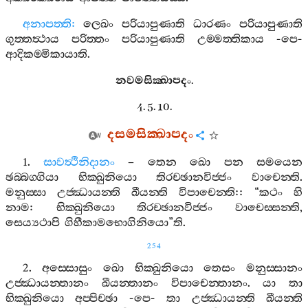
අනාපත‍්ති
:
ලෙඛං
පරියාපුණාති
ධාරණං
පරියාපුණාති
ගුත‍්තත්‍ථාය
පරිත‍්තං
පරියාපුණාති
උම‍්මත‍්තිකාය
-
පෙ
-
ආදිකම‍්මිකායාති
.
නවමසික‍්ඛාපදං
.
4. 5. 10.
දසමසික‍්ඛාපදං
1.
සාවත්‍ථිනිදානං
–
තෙන
ඛො
පන
සමයෙන
ඡබ‍්බග‍්ගියා
භික‍්ඛුනියො
තිරච‍්ඡානවිජ‍්ජං
වාචෙන‍්ති
.
මනුස‍්සා
උජ‍්ඣායන‍්ති
ඛීයන‍්ති
විපාචෙන‍්ති
:: “
කථං
හි
නාම
:
භික‍්ඛුනියො
තිරච‍්ඡානවිජ‍්ජං
වාචෙස‍්සන‍්ති
,
සෙය්‍යථාපි
ගිහීකාමභොගිනියො
”
ති
.
254
2.
අස‍්සොසුං
ඛො
භික‍්ඛුනියො
තෙසං
මනුස‍්සානං
උජ‍්ඣායන‍්තානං
ඛීයන‍්තානං
විපාචෙන‍්තානං
.
යා
තා
භික‍්ඛුනියො
අප‍්පිච‍්ඡා
-
පෙ
-
තා
උජ‍්ඣායන‍්ති
ඛීයන‍්ති