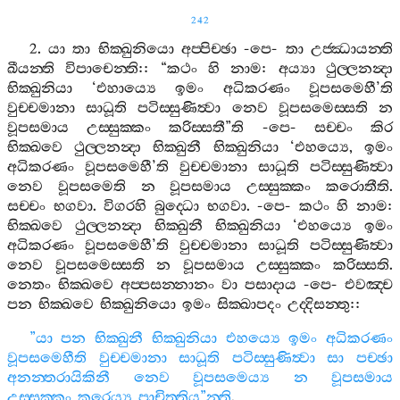
242
2.
යා
තා
භික‍්ඛුනියො
අප‍්පිච‍්ඡා
-
පෙ
-
තා
උජ‍්ඣායන‍්ති
ඛීයන‍්ති
විපාචෙන‍්ති
:: “
කථං
හි
නාම
:
අය්‍යා
ථුල‍්ලනන්‍දා
භික‍්ඛුනියා
‘
එහාය්‍යෙ
ඉමං
අධිකරණං
වූපසමෙහී
’
ති
වුච‍්චමානා
සාධූති
පටිස‍්සුණිත්‍වා
නෙව
වූපසමෙස‍්සති
න
වූපසමාය
උස‍්සුක‍්කං
කරිස‍්සතී
”
ති
-
පෙ
-
සච‍්චං
කිර
භික‍්ඛවෙ
ථුල‍්ලනන්‍දා
භික‍්ඛුනී
භික‍්ඛුනියා
‘
එහය්‍යෙ
,
ඉමං
අධිකරණං
වූපසමෙහී
’
ති
වුච‍්චමානා
සාධූති
පටිස‍්සුණිත්‍වා
නෙව
වූපසමෙති
න
වූපසමාය
උස‍්සුක‍්කං
කරොතීති
.
සච‍්චං
භගවා
.
විගරහි
බුද‍්ධො
භගවා
. -
පෙ
-
කථං
හි
නාම
:
භික‍්ඛවෙ
ථුල‍්ලනන්‍දා
භික‍්ඛුනී
භික‍්ඛුනියා
‘
එහය්‍යෙ
ඉමං
අධිකරණං
වූපසමෙහී
’
ති
වුච‍්චමානා
සාධූති
පටිස‍්සුණිත්‍වා
නෙව
වූපසමෙස‍්සති
න
වූපසමාය
උස‍්සුක‍්කං
කරිස‍්සති
.
නෙතං
භික‍්ඛවෙ
අප‍්පසන‍්නානං
වා
පසාදාය
-
පෙ
-
එවඤ‍්ච
පන
භික‍්ඛවෙ
භික‍්ඛුනියො
ඉමං
සික‍්ඛාපදං
උද‍්දිසන‍්තු
::
”
යා
පන
භික‍්ඛුනී
භික‍්ඛුනියා
එහය්‍යෙ
ඉමං
අධිකරණං
වූපසමෙහීති
වුච‍්චමානා
සාධූති
පටිස‍්සුණිත්‍වා
සා
පච‍්ඡා
අනන‍්තරායිකිනී
නෙව
වූපසමෙය්‍ය
න
වූපසමාය
උස‍්සුක‍්කං
කරෙය්‍ය
පාචිත‍්තිය
”
න‍්ති
.