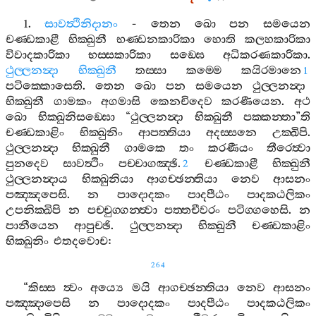
1.
සාවත්‍ථිනිදානං
-
තෙන
ඛො
පන
සමයෙන
චණ‍්ඩකාළී
භික‍්ඛුනී
භණ‍්ඩනකාරිකා
හොති
කලහකාරිකා
විවාදකාරිකා
භස‍්සකාරිකා
සඞ‍්ඝෙ
අධිකරණකාරිකා
.
ථුල‍්ලනන්‍දා
භික‍්ඛුනී
තස‍්සා
කම‍්මෙ
කයිරමානෙ
1
පටික‍්කොසෙති
.
තෙන
ඛො
පන
සමයෙන
ථුල‍්ලනන්‍දා
භික‍්ඛුනී
ගාමකං
අගමාසි
කෙනචිදෙව
කරණීයෙන
.
අථ
ඛො
භික‍්ඛුනිසඞ‍්ඝො
“
ථුල‍්ලනන්‍දා
භික‍්ඛුනී
පක‍්කන‍්තා
”
ති
චණ‍්ඩකාළිං
භික‍්ඛුනිං
ආපත‍්තියා
අදස‍්සනෙ
උක‍්ඛිපි
.
ථුල‍්ලනන්‍දා
භික‍්ඛුනී
ගාමකෙ
තං
කරණීයං
තීරෙත්‍වා
පුනදෙව
සාවත්‍ථිං
පච‍්චාගඤ‍්ඡි
.
චණ‍්ඩකාළී
භික‍්ඛුනී
2
ථුල‍්ලනන්‍දාය
භික‍්ඛුනියා
ආගච‍්ඡන‍්තියා
නෙව
ආසනං
පඤ‍්ඤපෙසි
.
න
පාදොදකං
පාදපීඨං
පාදකඨලිකං
උපනික‍්ඛිපි
න
පච‍්චුග‍්ගන‍්ත්‍වා
පත‍්තචීවරං
පටිග‍්ගහෙසි
.
න
පානීයෙන
ආපුච‍්ඡි
.
ථුල‍්ලනන්‍දා
භික‍්ඛුනී
චණ‍්ඩකාළිං
භික‍්ඛුනිං
එතදවොච
:
264
“
කිස‍්ස
ත්‍වං
අය්‍යෙ
මයි
ආගච‍්ඡන‍්තියා
නෙව
ආසනං
පඤ‍්ඤාපෙසි
න
පාදොදකං
පාදපීඨං
පාදකඨලිකං