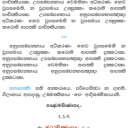
පාචිත‍්තියස‍්ස
.
උපසම‍්පන‍්නාය
වෙමතිකා
අධිකරණං
නෙව
වූපසමෙති
,
න
වූපසමාය
උස‍්සුක‍්කං
කරොති
ආපත‍්ති
පාචිත‍්තියස‍්ස
.
උපසම‍්පන‍්නාය
අනුපසම‍්පන‍්නසඤ‍්ඤා
අධිකරණං
නෙව
වූපසමෙති
න
වූපසමාය
උස‍්සුක‍්කං
කරොති
ආපත‍්ති
පාචිත‍්තියස‍්ස
.
244
අනුපසම‍්පන‍්නාය
අධිකරණං
නෙව
වූපසමෙති
න
වූපසමාය
උස‍්සුක‍්කං
කරොති
ආපත‍්ති
දුක‍්කටස‍්ස
.
අනුපසම‍්පන‍්නාය
උපසම‍්පන‍්නසඤ‍්ඤා
ආපත‍්ති
දුක‍්කටස‍්ස
.
අනුපසම‍්පන‍්නාය
වෙමතිකා
ආපත‍්ති
දුක‍්කටස‍්ස
.
අනුපසම‍්පන‍්නාය
අනුපසම‍්පන‍්නසඤ‍්ඤා
ආපත‍්ති
දුක‍්කටස‍්ස
.
අනාපත‍්ති
:
සති
අන‍්තරායෙ
,
පරියෙසිත්‍වා
න
ලභති
,
ගිලානාය
ආපදාසු
,
උම‍්මත‍්තිකාය
-
පෙ
-
ආදිකම‍්මිකායාති
.
පඤ‍්චමසික‍්ඛාපදං
.
4. 5. 6.