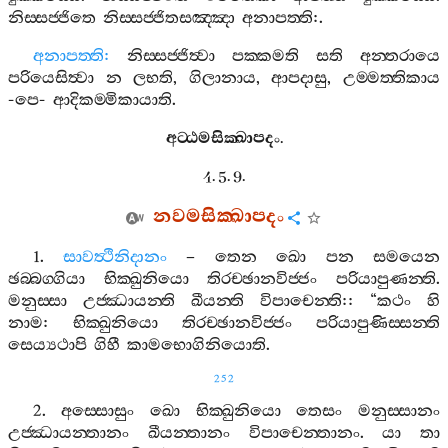
නිස‍්සජ‍්ජිතෙ
නිස‍්සජ‍්ජිතසඤ‍්ඤා
අනාපත‍්ති
:.
අනාපත‍්ති
:
නිස‍්සජ‍්ජිත්‍වා
පක‍්කමති
සති
අන‍්තරායෙ
පරියෙසිත්‍වා
න
ලභති
,
ගිලානාය
,
ආපදාසු
,
උම‍්මත‍්තිකාය
-
පෙ
-
ආදිකම‍්මිකායාති
.
අට‍්ඨමසික‍්ඛාපදං
.
4. 5. 9.
නවමසික‍්ඛාපදං
1.
සාවත්‍ථිනිදානං
–
තෙන
ඛො
පන
සමයෙන
ඡබ‍්බග‍්ගියා
භික‍්ඛුනියො
තිරච‍්ඡානවිජ‍්ජං
පරියාපුණන‍්ති
.
මනුස‍්සා
උජ‍්ඣායන‍්ති
ඛීයන‍්ති
විපාචෙන‍්ති
:: “
කථං
හි
නාම
:
භික‍්ඛුනියො
තිරච‍්ඡානවිජ‍්ජං
පරියාපුණිස‍්සන‍්ති
සෙය්‍යථාපි
ගිහී
කාමභොගිනියොති
.
252
2.
අස‍්සොසුං
ඛො
භික‍්ඛුනියො
තෙසං
මනුස‍්සානං
උජ‍්ඣායන‍්තානං
ඛීයන‍්තානං
විපාචෙන‍්තානං
.
යා
තා