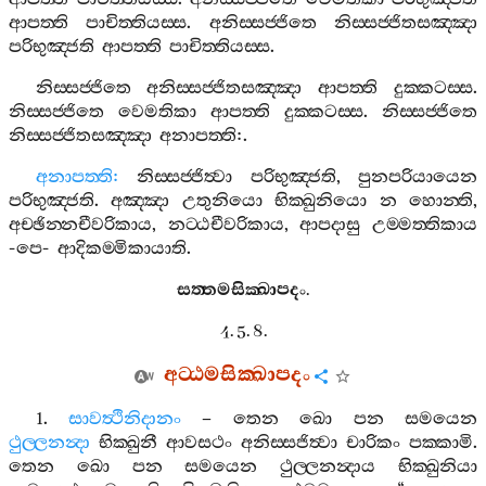
ආපත‍්ති
පාචිත‍්තියස‍්ස
.
අනිස‍්සජ‍්ජිතෙ
නිස‍්සජ‍්ජිතසඤ‍්ඤා
පරිභුඤ‍්ජති
ආපත‍්ති
පාචිත‍්තියස‍්ස
.
නිස‍්සජ‍්ජිතෙ
අනිස‍්සජ‍්ජිතසඤ‍්ඤා
ආපත‍්ති
දුක‍්කටස‍්ස
.
නිස‍්සජ‍්ජිතෙ
වෙමතිකා
ආපත‍්ති
දුක‍්කටස‍්ස
.
නිස‍්සජ‍්ජිතෙ
නිස‍්සජ‍්ජිතසඤ‍්ඤා
අනාපත‍්ති
:.
අනාපත‍්ති
:
නිස‍්සජ‍්ජිත්‍වා
පරිභුඤ‍්ජති
,
පුනපරියායෙන
පරිභුඤ‍්ජති
.
අඤ‍්ඤා
උතුනියො
භික‍්ඛුනියො
න
හොන‍්ති
,
අච‍්ඡින‍්නචීවරිකාය
,
නට‍්ඨචීවරිකාය
,
ආපදාසු
උම‍්මත‍්තිකාය
-
පෙ
-
ආදිකම‍්මිකායාති
.
සත‍්තමසික‍්ඛාපදං
.
4. 5. 8.
අට‍්ඨමසික‍්ඛාපදං
1.
සාවත්‍ථිනිදානං
–
තෙන
ඛො
පන
සමයෙන
ථුල‍්ලනන්‍දා
භික‍්ඛුනී
ආවසථං
අනිස‍්සජිත්‍වා
චාරිකං
පක‍්කාමි
.
තෙන
ඛො
පන
සමයෙන
ථුල‍්ලනන්‍දාය
භික‍්ඛුනියා