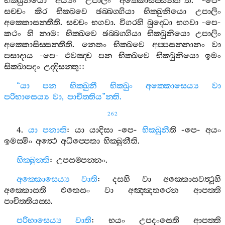
භික‍්ඛුනියො
අය්‍යං
උපාලිං
අක‍්කොසිස‍්සන‍්තී
”
ති
. -
පෙ
-
සච‍්චං
කිර
භික‍්ඛවෙ
ඡබ‍්බග‍්ගියා
භික‍්ඛුනියො
උපාලිං
අක‍්කොසන‍්තීති
.
සච‍්චං
භගවා
.
විගරහි
බුද‍්ධො
භගවා
-
පෙ
-
කථං
හි
නාම
:
භික‍්ඛවෙ
ඡබ‍්බග‍්ගියා
භික‍්ඛුනියො
උපාලිං
අක‍්කොසිස‍්සන‍්තීති
.
නෙතං
භික‍්ඛවෙ
අප‍්පසන‍්නානං
වා
පසාදාය
-
පෙ
-
එවඤ‍්ච
පන
භික‍්ඛවෙ
භික‍්ඛුනියො
ඉමං
සික‍්ඛාපදං
උද‍්දිසන‍්තු
::
“
යා
පන
භික‍්ඛුනී
භික‍්ඛුං
අක‍්කොසෙය්‍ය
වා
පරිභාසෙය්‍ය
වා
,
පාචිත‍්තිය
”
න‍්ති
.
262
4.
යා
පනාති
:
යා
යාදිසා
-
පෙ
-
භික‍්ඛුනී
ති
-
පෙ
-
අයං
ඉමස‍්මිං
අත්‍ථෙ
අධිප‍්පෙතා
භික‍්ඛුනීති
.
භික‍්ඛුන‍්ති
:
උපසම‍්පන‍්නං
.
අක‍්කොසෙය්‍ය
වාති
:
දසහි
වා
අක‍්කොසවත්‍ථූහි
අක‍්කොසති
එතෙසං
වා
අඤ‍්ඤතරෙන
ආපත‍්ති
පාචිත‍්තියස‍්ස
.
පරිභාසෙය්‍ය
වාති
:
භයං
උපදංසෙති
ආපත‍්ති