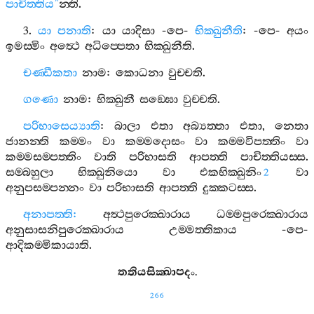
පාචිත‍්තිය
”
න‍්ති
.
3.
යා
පනාති
:
යා
යාදිසා
-
පෙ
-
භික‍්ඛුනීති
: -
පෙ
-
අයං
ඉමස‍්මිං
අත්‍ථෙ
අධිප‍්පෙතා
භික‍්ඛුනීති
.
චණ‍්ඩීකතා
නාම
:
කොධනා
වුච‍්චති
.
ගණො
නාම
:
භික‍්ඛුනී
සඞ‍්ඝො
වුච‍්චති
.
පරිභාසෙය්‍යාති
:
බාලා
එතා
අබ්‍යත‍්තා
එතා
,
නෙතා
ජානන‍්ති
කම‍්මං
වා
කම‍්මදොසං
වා
කම‍්මවිපත‍්තිං
වා
කම‍්මසම‍්පත‍්තිං
වාති
පරිභාසති
ආපත‍්ති
පාචිත‍්තියස‍්ස
.
සම‍්බහුලා
භික‍්ඛුනියො
වා
එකභික‍්ඛුනිං
වා
2
අනුපසම‍්පන‍්නං
වා
පරිභාසති
ආපත‍්ති
දුක‍්කටස‍්ස
.
අනාපත‍්ති
:
අත්‍ථපුරෙක‍්ඛාරාය
ධම‍්මපුරෙක‍්ඛාරාය
අනුසාසනිපුරෙක‍්ඛාරාය
උම‍්මත‍්තිකාය
-
පෙ
-
ආදිකම‍්මිකායාති
.
තතියසික‍්ඛාපදං
.
266