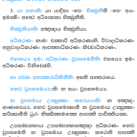
3.
යා
පනාති
:
යා
යාදිසා
-
පෙ
-
භික‍්ඛුනී
ති
-
පෙ
-
අයං
ඉමස‍්මිං
අත්‍ථෙ
අධිප‍්පෙතා
භික‍්ඛුනීති
.
භික‍්ඛුනියාති
:
අඤ‍්ඤාය
භික‍්ඛුනියා
.
අධිකරණං
නාම
:
චත‍්තාරි
අධිකරණානි
.
විවාදාධිකරණං
අනුවාදාධිකරණං
ආපත‍්තාධිකරණං
කිච‍්චාධිකරණං
.
එහාය්‍යෙ
ඉමං
අධිකරණං
වූපසමෙහීති
:
එහය්‍යෙ
ඉමං
අධිකරණං
විනිච‍්ඡෙහි
.
සා
පච‍්ඡා
අනන‍්තරායිකිනීති
:
අසති
අන‍්තරායෙ
.
නෙව
වූපසමෙය්‍යා
ති
:
න
සයං
වූපසමෙය්‍ය
.
න
වූපසමාය
උස‍්සුක‍්කං
කරෙය්‍යාති
:
න
අඤ‍්ඤං
ආණාපෙය්‍ය
.
නෙව
වූපසමෙස‍්සාමි
න
වූපසමාය
උස‍්සුක‍්කං
කරිස‍්සාමීති
ධුරං
නික‍්ඛිත‍්තමත‍්තෙ
ආපත‍්ති
පාචිත‍්තියස‍්ස
.
උපසම‍්පන‍්නාය
උපසම‍්පන‍්නසඤ‍්ඤා
අධිකරණං
නෙව
වූපසමෙති
න
වූපසමාය
උස‍්සුක‍්කං
කරොති
ආපත‍්ති