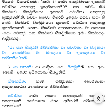
ඛීයන‍්ති
විපාචෙන‍්ති
:: “
කථං
හි
නාම
:
භික‍්ඛුනියො
භුත‍්තාවී
පවාරිතා
අඤ‍්ඤත්‍ර
භුඤ‍්ජිස‍්සන‍්තී
”
ති
-
පෙ
-
සච‍්චං
කිර
භික‍්ඛවෙ
භික‍්ඛුනියො
භුත‍්තාවී
පවාරිතා
අඤ‍්ඤත්‍ර
භුඤ‍්ජන‍්තී
”
ති
.
සච‍්චං
භගවා
.
විගරහි
බුද‍්ධො
භගවා
කථං
හි
නාම
:
භික‍්ඛවෙ
භික‍්ඛුනියො
භුත‍්තාවී
පවාරිතා
අඤ‍්ඤත්‍ර
භුඤ‍්ජිස‍්සන‍්ති
.
නෙතං
භික‍්ඛවෙ
අප‍්පසන‍්නානං
වා
පසාදාය
-
පෙ
-
එවඤ‍්ච
පන
භික‍්ඛවෙ
භික‍්ඛුනියො
ඉමං
සික‍්ඛාපදං
උද‍්දිසන‍්තු
::
“
යා
පන
භික‍්ඛුනී
නිමන‍්තිතා
වා
පවාරිතා
වා
ඛාදනීයං
වා
භොජනීයං
වා
ඛාදෙය්‍ය
වා
භුඤ‍්ජෙය්‍ය
වා
පාචිත‍්තිය
”
න‍්ති
.
3.
යා
පනාති
:
යා
යාදිසා
-
පෙ
-
භික‍්ඛුනී
ති
-
පෙ
-
අයං
ඉමස‍්මිං
අත්‍ථෙ
අධිප‍්පෙතා
භික‍්ඛුනීති
.
නිමන‍්තිතා
නාම
:
පඤ‍්චන‍්නං
භොජනානං
අඤ‍්ඤතරෙන
භොජනෙන
නිමන‍්තිතා
.
පවාරිතා
නාම
:
අසනං
පඤ‍්ඤායති
භොජනං
පඤ‍්ඤායති
හත්‍ථපාසෙ
ඨිතා
අභිහරති
පටික‍්ඛෙපො
පඤ‍්ඤායති
.