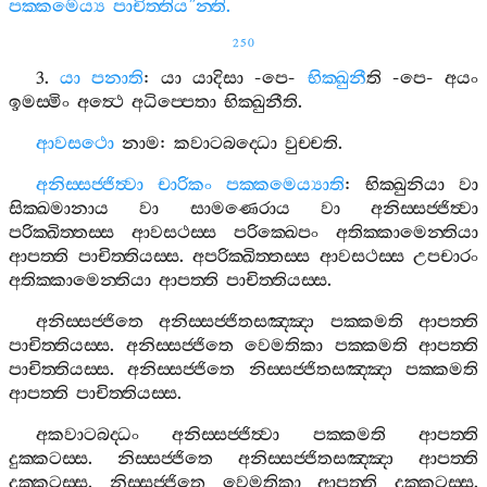
පක‍්කමෙය්‍ය
පාචිත‍්තිය
”
න‍්ති
.
250
3.
යා
පනාති
:
යා
යාදිසා
-
පෙ
-
භික‍්ඛුනී
ති
-
පෙ
-
අයං
ඉමස‍්මිං
අත්‍ථෙ
අධිප‍්පෙතා
භික‍්ඛුනීති
.
ආවසථො
නාම
:
කවාටබද‍්ධො
වුච‍්චති
.
අනිස‍්සජ‍්ජිත්‍වා
චාරිකං
පක‍්කමෙය්‍යාති
:
භික‍්ඛුනියා
වා
සික‍්ඛමානාය
වා
සාමණෙරාය
වා
අනිස‍්සජ‍්ජිත්‍වා
පරික‍්ඛිත‍්තස‍්ස
ආවසථස‍්ස
පරික‍්ඛෙපං
අතික‍්කාමෙන‍්තියා
ආපත‍්ති
පාචිත‍්තියස‍්ස
.
අපරික‍්ඛිත‍්තස‍්ස
ආවසථස‍්ස
උපචාරං
අතික‍්කාමෙන‍්තියා
ආපත‍්ති
පාචිත‍්තියස‍්ස
.
අනිස‍්සජ‍්ජිතෙ
අනිස‍්සජ‍්ජිතසඤ‍්ඤා
පක‍්කමති
ආපත‍්ති
පාචිත‍්තියස‍්ස
.
අනිස‍්සජ‍්ජිතෙ
වෙමතිකා
පක‍්කමති
ආපත‍්ති
පාචිත‍්තියස‍්ස
.
අනිස‍්සජ‍්ජිතෙ
නිස‍්සජ‍්ජිතසඤ‍්ඤා
පක‍්කමති
ආපත‍්ති
පාචිත‍්තියස‍්ස
.
අකවාටබද‍්ධං
අනිස‍්සජ‍්ජිත්‍වා
පක‍්කමති
ආපත‍්ති
දුක‍්කටස‍්ස
.
නිස‍්සජ‍්ජිතෙ
අනිස‍්සජ‍්ජිතසඤ‍්ඤා
ආපත‍්ති
දුක‍්කටස‍්ස
.
නිස‍්සජ‍්ජිතෙ
වෙමතිකා
ආපත‍්ති
දුක‍්කටස‍්ස
.