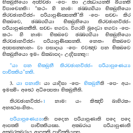
භික‍්ඛුනියො
අප‍්පිච‍්ඡා
-
පෙ
-
තා
උජ‍්ඣායන‍්ති
ඛීයන‍්ති
විපාචෙන‍්ති
:: “
කථං
හි
නාම
:
ඡබ‍්බග‍්ගියා
භික‍්ඛුනියො
තිරච‍්ඡානවිජ‍්ජං
පරියාපුණිස‍්සන‍්තී
”
ති
-
පෙ
-
සච‍්චං
කිර
භික‍්ඛවෙ
,
ඡබ‍්බග‍්ගියා
භික‍්ඛුනියො
තිරච‍්ඡානවිජ‍්ජං
පරියාපුණන‍්තීති
.
සච‍්චං
භගවා
.
විගරහි
බුද‍්ධො
භගවා
-
පෙ
-
කථං
හි
නාම
:
භික‍්ඛවෙ
ඡබ‍්බග‍්ගියා
භික‍්ඛුනියො
තිරච‍්ඡානවිජ‍්ජං
පරියාපුණිස‍්සන‍්ති
.
නෙතං
භික‍්ඛවෙ
අප‍්පසන‍්නානං
වා
පසාදාය
-
පෙ
-
එවඤ‍්ච
පන
භික‍්ඛවෙ
භික‍්ඛුනියො
ඉමං
සික‍්ඛාපදං
උද‍්දිසන‍්තු
::
“
යා
පන
භික‍්ඛුනී
තිරච‍්ඡානවිජ‍්ජං
පරියාපුණෙය්‍ය
පාචිත‍්තිය
”
න‍්ති
.
3.
යා
පනාති
:
යා
යාදිසා
-
පෙ
-
භික‍්ඛුනී
ති
-
පෙ
-
අයං
ඉමස‍්මිං
අත්‍ථෙ
අධිප‍්පෙතා
භික‍්ඛුනීති
.
තිරච‍්ඡානවිජ‍්ජං
නාම
:
යං
කිඤ‍්චි
බාහිරකං
1
අනත්‍ථසංහිතං
.
පරියාපුණෙය්‍යා
ති
:
පදෙන
පරියාපුණාති
පදෙ
පදෙ
ආපත‍්ති
පාචිත‍්තියස‍්ස
.
අක‍්ඛරාය
පරියාපුණාති
අක‍්ඛරක‍්ඛරාය
ආපත‍්ති
පාචිත‍්තියස‍්ස
.