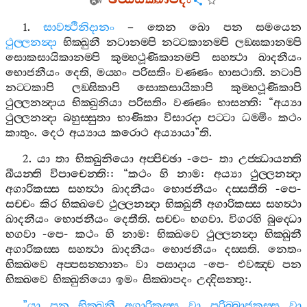
ඡට‍්ඨසික‍්ඛාපදං
1.
සාවත්‍ථිනිදානං
–
තෙන
ඛො
පන
සමයෙන
ථුල‍්ලනන්‍දා
භික‍්ඛුනී
නටානම‍්පි
නට‍්ටකානම‍්පි
ලඞ‍්ඝකානම‍්පි
සොකසායිකානම‍්පි
කුම‍්භථූණිකානම‍්පි
සහත්‍ථා
ඛාදනීයං
භොජනීයං
දෙති
,
මය‍්හං
පරිසතිං
වණ‍්ණං
භාසථාති
.
නටාපි
නට‍්ටකාපි
ලඞ‍්ඝිකාපි
සොකසායිකාපි
කුම‍්භථූණිකාපි
ථුල‍්ලනන්‍දාය
භික‍්ඛුනියා
පරිසතිං
වණ‍්ණං
භාසන‍්ති
: “
අය්‍යා
ථුල‍්ලනන්‍දා
බහුස‍්සුතා
භාණිකා
විසාරදා
පට‍්ටා
ධම‍්මිං
කථං
කාතුං
.
දෙථ
අය්‍යාය
කරොථ
අය්‍යායා
”
ති
.
2.
යා
තා
භික‍්ඛුනියො
අප‍්පිච‍්ඡා
-
පෙ
-
තා
උජ‍්ඣායන‍්ති
ඛීයන‍්ති
විපාචෙන‍්ති
:: “
කථං
හි
නාම
:
අය්‍යා
ථුල‍්ලනන්‍දා
අගාරිකස‍්ස
සහත්‍ථා
ඛාදනීයං
භොජනීයං
දස‍්සතීති
-
පෙ
-
සච‍්චං
කිර
භික‍්ඛවෙ
ථුල‍්ලනන්‍දා
භික‍්ඛුනී
අගාරිකස‍්ස
සහත්‍ථා
ඛාදනීයං
භොජනීයං
දෙතීති
.
සච‍්චං
භගවා
.
විගරහි
බුද‍්ධො
භගවා
-
පෙ
-
කථං
හි
නාම
:
භික‍්ඛවෙ
ථුල‍්ලනන්‍දා
භික‍්ඛුනී
අගාරිකස‍්ස
සහත්‍ථා
ඛාදනීයං
භොජනීයං
දස‍්සති
.
නෙතං
භික‍්ඛවෙ
අප‍්පසන‍්නානං
වා
පසාදාය
-
පෙ
-
එවඤ‍්ච
පන
භික‍්ඛවෙ
භික‍්ඛුනියො
ඉමං
සික‍්ඛාපදං
උද‍්දිසන‍්තු
:.
”
යා
පන
භික‍්ඛුනී
අගාරිකස‍්ස
වා
පරිබ‍්බාජකස‍්ස
වා