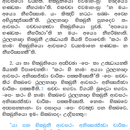
ආවසථො
ඩය‍්හති
.
භික‍්ඛුනියො
එවමාහංසු
: “
හන්‍දය්‍යෙ
භණ‍්ඩකං
නීහරාමා
”
ති
.
එකච‍්චා
එවමාහංසු
: “
න
මයං
අය්‍යෙ
නීහරිස‍්සාම
.
යං
කිඤ‍්චි
නට‍්ඨං
සබ‍්බං
අව‍්හෙ
අභියුඤ‍්ජිස‍්සතී
”
ති
.
ථුල‍්ලනන්‍දා
භික‍්ඛුනී
පුනදෙව
තං
ආවසථං
පච‍්චාගන‍්ත්‍වා
භික‍්ඛුනියො
පුච‍්ඡි
. “
අපය්‍යෙ
භණ‍්ඩකං
නීහරිත්‍ථා
”
ති
න
මයං
අය්‍යෙ
නීහරිම‍්හාති
.
ථුල‍්ලනන්‍දා
භික‍්ඛුනී
උජ‍්ඣායති
ඛීයති
විපාචෙති
: “
කථං
හි
නාම
:
භික‍්ඛුනියො
ආවසථෙ
ඩය‍්හමානෙ
භණ‍්ඩකං
න
නීහරිස‍්සන‍්තී
”
ති
.
2.
යා
තා
භික‍්ඛුනියො
අප‍්පිච‍්ඡා
-
පෙ
-
තා
උජ‍්ඣායන‍්ති
ඛීයන‍්ති
විපාචෙන‍්ති
:: “
කථං
හි
නාම
:
අය්‍යා
ථුල‍්ලනන්‍දා
ආවසථං
අනිස‍්සජිත්‍වා
චාරිකං
පක‍්කමිස‍්සතී
”
ති
-
පෙ
-
සච‍්චං
කිර
භික‍්ඛවෙ
ථුල‍්ලනන්‍දා
භික‍්ඛුනී
ආවසථං
අනිස‍්සජිත්‍වා
චාරිකං
පක‍්කමීති
.
සච‍්චං
භගවා
.
විගරහි
බුද‍්ධො
භගවා
.
2
-
පෙ
-
කථං
හි
නාම
:
භික‍්ඛවෙ
ථුල‍්ලනන්‍දා
භික‍්ඛුනී
ආවසථං
අනිස‍්සජ‍්ජිත්‍වා
චාරිකං
පක‍්කමිස‍්සති
.
නෙතං
භික‍්ඛවෙ
අප‍්පසන‍්නානං
වා
පසාදාය
-
පෙ
-
එවඤ‍්ච
පන
භික‍්ඛවෙ
,
භික‍්ඛුනියො
ඉමං
සික‍්ඛාපදං
උද‍්දිසන‍්තු
::
”
යා
පන
භික‍්ඛුනී
ආවසථං
අනිස‍්සජ‍්ජිත්‍වා
චාරිකං