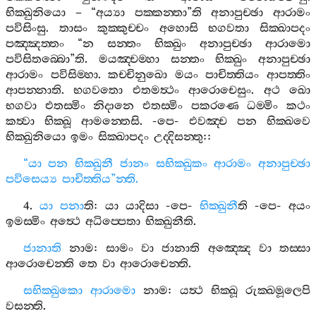
භික‍්ඛුනියො
– “
අය්‍යා
පක‍්කන‍්තා
”
ති
අනාපුච‍්ඡා
ආරාමං
පවිසිංසු
.
තාසං
කුක‍්කුච‍්චං
අහොසි
භගවතා
සික‍්ඛාපදං
පඤ‍්ඤත‍්තං
“
න
සන‍්තං
භික‍්ඛුං
අනාපුච‍්ඡා
ආරාමො
පවිසිතබ‍්බො
”
ති
.
මයඤ‍්චම‍්හා
සන‍්තං
භික‍්ඛුං
අනාපුච‍්ඡා
ආරාමං
පවිසිම‍්හා
.
කච‍්චිනුඛො
මයං
පාචිත‍්තියං
ආපත‍්තිං
ආපන‍්නාති
.
භගවතො
එතමත්‍ථං
ආරොචෙසුං
.
අථ
ඛො
භගවා
එතස‍්මිං
නිදානෙ
එතස‍්මිං
පකරණෙ
ධම‍්මිං
කථං
කත්‍වා
භික‍්ඛූ
ආමන‍්තෙසි
. -
පෙ
-
එවඤ‍්ච
පන
භික‍්ඛවෙ
භික‍්ඛුනියො
ඉමං
සික‍්ඛාපදං
උද‍්දිසන‍්තු
::
“
යා
පන
භික‍්ඛුනී
ජානං
සභික‍්ඛුකං
ආරාමං
අනාපුච‍්ඡා
පවිසෙය්‍ය
පාචිත‍්තිය
”
න‍්ති
.
4.
යා
පනා
ති
:
යා
යාදිසා
-
පෙ
-
භික‍්ඛුනී
ති
-
පෙ
-
අයං
ඉමස‍්මිං
අත්‍ථෙ
අධිප‍්පෙතා
භික‍්ඛුනීති
.
ජානාති
නාම
:
සාමං
වා
ජානාති
අඤ‍්ඤෙ
වා
තස‍්සා
ආරොචෙන‍්ති
තෙ
වා
ආරොචෙන‍්ති
.
සභික‍්ඛුකො
ආරාමො
නාම
:
යත්‍ථ
භික‍්ඛූ
රුක‍්ඛමූලෙපි
වසන‍්ති
.