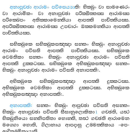
අනාපුච‍්ඡා
ආරාමං
පවිසෙය්‍යා
ති
:
භික‍්ඛුං
වා
සාමණෙරං
වා
ආරාමිකං
වා
අනාපුච‍්ඡා
පරික‍්ඛිත‍්තස‍්ස
ආරාමස‍්ස
පරික‍්ඛෙපං
අතික‍්කාමෙන‍්තියා
ආපත‍්ති
පාචිත‍්තියස‍්ස
.
අපරික‍්ඛිත‍්තස‍්ස
ආරාමස‍්ස
උපචාරං
ඔක‍්කමන‍්තියා
ආපත‍්ති
පාචිත‍්තියස‍්ස
.
සභික‍්ඛුකෙ
සභික‍්ඛුකසඤ‍්ඤා
සන‍්තං
භික‍්ඛුං
අනාපුච‍්ඡා
ආරාමං
පවිසති
ආපත‍්ති
පාචිත‍්තියස‍්ස
.
සභික‍්ඛුකෙ
වෙමතිකා
සන‍්තං
භික‍්ඛුං
අනාපුච‍්ඡා
ආරාමං
පවිසති
ආපත‍්ති
දුක‍්කටස‍්ස
.
සභික‍්ඛුකෙ
අභික‍්ඛුකසඤ‍්ඤා
සන‍්තං
භික‍්ඛුං
අනාපුච‍්ඡා
ආරාමං
පවිසති
අනාපත‍්ති
:.
අභික‍්ඛුකෙ
සභික‍්ඛුකසඤ‍්ඤා
ආපත‍්ති
දුක‍්කටස‍්ස
.
අභික‍්ඛුකෙ
වෙමතිකා
ආපත‍්ති
දුක‍්කටස‍්ස
.
අභික‍්ඛුකෙ
අභික‍්ඛුකසඤ‍්ඤා
අනාපත‍්ති
:.
අනාපත‍්ති
:
සන‍්තං
භික‍්ඛුං
ආපුච‍්ඡා
පවිසති
අසන‍්තං
භික‍්ඛුං
අනාපුච‍්ඡා
පවිසති
සීසානුලොකිකා
ගච‍්ඡති
,
යත්‍ථ
1
භික‍්ඛුනියො
සන‍්නිපතිතා
හොන‍්ති
,
තත්‍ථ
ගච‍්ඡති
ආරාමෙන
මග‍්ගො
හොති
,
ගිලානාය
ආපදාසු
උම‍්මත‍්තිකාය
-
පෙ
-
ආදිකම‍්මිකායාති
.