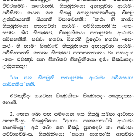
චීවරකම‍්මං
කරොන‍්ති
.
භික‍්ඛුනියො
අනාපුච‍්ඡා
ආරාමං
පවිසිත්‍වා
යෙන
තෙ
භික‍්ඛූ
තෙනුපසඞ‍්කමිංසු
.
භික‍්ඛූ
උජ‍්ඣායන‍්ති
ඛීයන‍්ති
විපාචෙන‍්ති
:: “
කථං
හි
නාම
:
භික‍්ඛුනියො
අනාපුච‍්ඡා
ආරාමං
පවිසිස‍්සන‍්තී
”
ති
-
පෙ
-
සච‍්චං
කිර
භික‍්ඛවෙ
,
භික‍්ඛුනියො
අනාපුච‍්ඡා
ආරාමං
පවිසන‍්තීති
.
සච‍්චං
භගවා
.
විගරහි
බුද‍්ධො
භගවා
-
පෙ
-
කථං
හි
නාම
:
භික‍්ඛවෙ
භික‍්ඛුනියො
අනාපුච‍්ඡා
ආරාමං
පවිසිස‍්සන‍්ති
.
නෙතං
භික‍්ඛවෙ
අප‍්පසන‍්නානං
වා
පසාදාය
-
පෙ
-
එවඤ‍්ච
පන
භික‍්ඛවෙ
භික‍්ඛුනියො
ඉමං
සික‍්ඛාපදං
උද‍්දිසන‍්තු
::
“
යා
පන
භික‍්ඛුනී
අනාපුච‍්ඡා
ආරාමං
පවිසෙය්‍ය
පාචිත‍්තිය
”
න‍්ති
.
එවඤ‍්චිදං
භගවතා
භික‍්ඛුනීනං
සික‍්ඛාපදං
පඤ‍්ඤත‍්තං
හොති
.
2.
තෙන
ඛො
පන
සමයෙන
තෙ
භික‍්ඛූ
තම‍්හා
ආවාසා
පක‍්කමිංසු
.
භික‍්ඛුනියො
“
අය්‍යා
පක‍්කන‍්තා
”
ති
ආරාමං
නාගමිංසු
අථ
ඛො
තෙ
භික‍්ඛූ
පුනදෙව
තං
ආවාසං
1
පච‍්චාගච‍්ඡිංසු
.
භික‍්ඛුනියො
‘
අය්‍යා
ආගතා
’
ති
ආපුච‍්ඡා