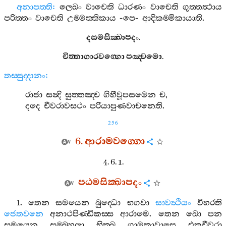
අනාපත‍්ති
:
ලෙඛං
වාචෙති
ධාරණං
වාචෙති
ගුත‍්තත්‍ථාය
පරිත‍්තං
වාචෙති
උම‍්මත‍්තිකාය
-
පෙ
-
ආදිකම‍්මිකායාති
.
දසමසික‍්ඛාපදං
.
චිත‍්තාගාරවග‍්ගො
පඤ‍්චමො
.
තස‍්සුද‍්දානං
:
රාජා
සන්‍දි
සුත‍්තඤ‍්ච
ගිහීවූපසමෙන
ච
,
දදෙ
චීවරාවසථං
පරියාපුණවාචනෙති
.
256
6.
ආරාමවග‍්ගො
4. 6. 1.
පඨමසික‍්ඛාපදං
1.
තෙන
සමයෙන
බුද‍්ධො
භගවා
සාවත්‍ථියං
විහරති
ජෙතවනෙ
අනාථපිණ‍්ඩිකස‍්ස
ආරාමෙ
.
තෙන
ඛො
පන
සමයෙන
සම‍්බහුලා
භික‍්ඛූ
ගාමකාවාසෙ
එකචීවරා