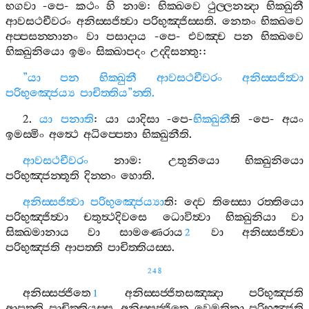
භගවා
-
පෙ
-
කථං
හි
නාම
:
භික‍්ඛවෙ
ථුල‍්ලනන්‍දා
භික‍්ඛුනී
ආවසථචීවරං
අනිස‍්සජිත්‍වා
පරිභුඤ‍්ජිස‍්සති
.
නෙතං
භික‍්ඛවෙ
අප‍්පසන‍්නානං
වා
පසාදාය
-
පෙ
-
එවඤ‍්ච
පන
භික‍්ඛවෙ
භික‍්ඛුනියො
ඉමං
සික‍්ඛාපදං
උද‍්දිසන‍්තු
::
”
යා
පන
භික‍්ඛුනී
ආවසථචීවරං
අනිස‍්සජිත්‍වා
පරිභුඤ‍්ජෙය්‍ය
පාචිත‍්තිය
”
න‍්ති
.
2.
යා
පනාති
:
යා
යාදිසා
-
පෙ
-
භික‍්ඛුනී
ති
-
පෙ
-
අයං
ඉමස‍්මිං
අත්‍ථෙ
අධිප‍්පෙතා
භික‍්ඛුනීති
.
ආවසථචීවරං
නාම
:
උතුනියො
භික‍්ඛුනියො
පරිභුඤ‍්ජන‍්තූති
දින‍්නං
හොති
.
අනිස‍්සජිත්‍වා
පරිභුඤ‍්ජෙය්‍යා
ති
:
ද‍්වෙ
තිස‍්සො
රත‍්තියො
පරිභුඤ‍්ජිත්‍වා
චතුත්‍ථදිවසෙ
ධොවිත්‍වා
භික‍්ඛුනියා
වා
සික‍්ඛමානාය
වා
සාමණෙරාය
වා
අනිස‍්සජිත්‍වා
2
පරිභුඤ‍්ජති
ආපත‍්ති
පාචිත‍්තියස‍්ස
.
248
අනිස‍්සජ‍්ජිතෙ
අනිස‍්සජ‍්ජිතසඤ‍්ඤා
පරිභුඤ‍්ජති
1
ආපත‍්ති
පාචිත‍්තියස‍්ස
.
අනිස‍්සජ‍්ජිතෙ
වෙමතිකා
පරිභුඤ‍්ජති