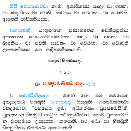
ගිහී
වෙය්‍යාවච‍්චං
නාම
:
අගාරිකස‍්ස
යාගුං
වා
භත‍්තං
වා
ඛාදනීයං
වා
පචති
,
සාටකං
වා
වෙඨනං
වා
ධොවති
,
ආපත‍්ති
පාචිත‍්තියස‍්ස
.
අනාපත‍්ති
:
යාගුපානෙ
සඞ‍්ඝභත‍්තෙ
චෙතියපූජාය
අත‍්තනො
වෙය්‍යාවච‍්චකරස‍්ස
යාගුං
වා
භත‍්තං
වා
ඛාදනීයං
වා
පචති
සාටකං
වා
වෙඨනං
වා
ධොවති
උම‍්මත‍්තිකාය
-
පෙ
-
ආදිකම‍්මිකායාති
.
චතුත්‍ථසික‍්ඛාපදං
.
4. 5. 5.
පඤ‍්චමසික‍්ඛාපදං
1.
සාවත්‍ථිනිදානං
–
තෙන
ඛො
පන
සමයෙන
අඤ‍්ඤතරා
භික‍්ඛුනී
ථුල‍්ලනන්‍දං
භික‍්ඛුනිං
උපසඞ‍්කමිත්‍වා
එතදවොච
: “
එහය්‍යෙ
ඉමං
අධිකරණං
වූපසමෙහී
”
ති
.
ථුල‍්ලනන්‍දා
භික‍්ඛුනී
සාධූති
පටිස‍්සුණිත්‍වා
නෙව
වූපසමෙති
1
න
වූපසමාය
උස‍්සුක‍්කං
කරොති
.
අථ
ඛො
සා
භික‍්ඛුනී
භික‍්ඛුනීනං
එතමත්‍ථං
ආරොචෙසි
.