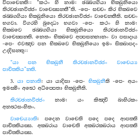
විපාචෙන‍්ති
:: “
කථං
හි
නාම
:
ඡබ‍්බග‍්ගියා
භික‍්ඛුනියො
තිරච‍්ඡානවිජ‍්ජං
වාචෙස‍්සන‍්තී
”
ති
. -
පෙ
-
සච‍්චං
කිර
භික‍්ඛවෙ
ඡබ‍්බග‍්ගියා
භික‍්ඛුනියො
තිරච‍්ඡානවිජ‍්ජං
වාචෙන‍්තීති
.
සච‍්චං
භගවා
.
විගරහි
බුද‍්ධො
භගවා
-
පෙ
-
කථං
හි
නාම
:
භික‍්ඛවෙ
ඡබ‍්බග‍්ගියා
භික‍්ඛුනියො
තිරච‍්ඡානවිජ‍්ජං
වාචෙස‍්සන‍්ති
.
නෙතං
භික‍්ඛවෙ
අප‍්පසන‍්නානං
වා
පසාදාය
-
පෙ
-
එවඤ‍්ච
පන
භික‍්ඛවෙ
භික‍්ඛුනියො
ඉමං
සික‍්ඛාපදං
උද‍්දිසන‍්තු
::
“
යා
පන
භික‍්ඛුනී
තිරච‍්ඡානවිජ‍්ජං
වාචෙය්‍ය
පාචිත‍්තිය
”
න‍්ති
.
3.
යා
පනාති
:
යා
යාදිසා
-
පෙ
-
භික‍්ඛුනී
ති
-
පෙ
-
අයං
ඉමස‍්මිං
අත්‍ථෙ
අධිප‍්පෙතා
භික‍්ඛුනීති
.
තිරච‍්ඡානවිජ‍්ජං
නාම
:
යං
කිඤ‍්චි
බාහිරකං
අනත්‍ථසංහිතං
.
වාචෙය්‍යාති
:
පදෙන
වාචෙති
පදෙ
පදෙ
ආපත‍්ති
පාචිත‍්තියස‍්ස
.
අක‍්ඛරාය
වාචෙති
අක‍්ඛරක‍්ඛරාය
ආපත‍්ති
පාචිත‍්තියස‍්ස
.