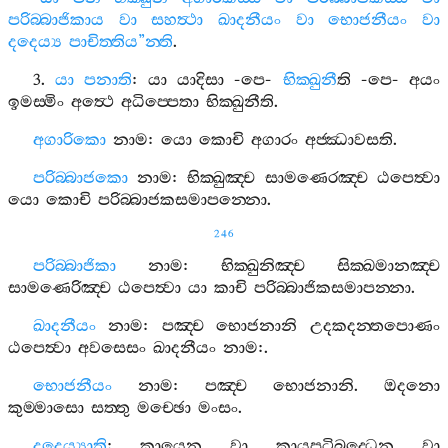
පරිබ‍්බාජිකාය
වා
සහත්‍ථා
ඛාදනීයං
වා
භොජනීයං
වා
දදෙය්‍ය
පාචිත‍්තිය
”
න‍්ති
.
3.
යා
පනාති
:
යා
යාදිසා
-
පෙ
-
භික‍්ඛුනී
ති
-
පෙ
-
අයං
ඉමස‍්මිං
අත්‍ථෙ
අධිප‍්පෙතා
භික‍්ඛුනීති
.
අගාරිකො
නාම
:
යො
කොචි
අගාරං
අජ‍්ඣාවසති
.
පරිබ‍්බාජකො
නාම
:
භික‍්ඛුඤ‍්ච
සාමණෙරඤ‍්ච
ඨපෙත්‍වා
යො
කොචි
පරිබ‍්බාජකසමාපන‍්නො
.
246
පරිබ‍්බාජිකා
නාම
:
භික‍්ඛුනිඤ‍්ච
සික‍්ඛමානඤ‍්ච
සාමණෙරිඤ‍්ච
ඨපෙත්‍වා
යා
කාචි
පරිබ‍්බාජිකසමාපන‍්නා
.
ඛාදනීයං
නාම
:
පඤ‍්ච
භොජනානි
උදකදන‍්තපොණං
ඨපෙත්‍වා
අවසෙසං
ඛාදනීයං
නාම
:.
භොජනීයං
නාම
:
පඤ‍්ච
භොජනානි
.
ඔදනො
කුම‍්මාසො
සත‍්තු
මච‍්ඡො
මංසං
.
දදෙය්‍යාති
:
කායෙන
වා
කායපටිබද‍්ධෙන
වා