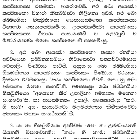
කප‍්පිතකස‍්ස
එතමත්‍ථං
ආරොචෙසි
.
අථ
ඛො
ආයස‍්මා
කප‍්පිතකො
විහාරා
නික‍්ඛමිත්‍වා
නිලීනො
අච‍්ඡි
.
අථ
ඛො
ඡබ‍්බග‍්ගියා
භික‍්ඛුනියො
යෙනායස‍්මතො
කප‍්පිතකස‍්ස
විහාරො
තෙනුපසඞ‍්කමිංසු
.
උපසඞ‍්කමිත්‍වා
ආයස‍්මතො
කප‍්පිතකස‍්ස
විහාරං
පාසාණෙහි
ච
ලෙඩ‍්ඩූහි
ච
ඔත්‍ථරාපෙත්‍වා
මතො
කප‍්පිතකොති
පක‍්කමිංසු
.
2.
අථ
ඛො
ආයස‍්මා
කප‍්පිතකො
තස‍්සා
රත‍්තියා
අච‍්චයෙන
පුබ‍්බන‍්හසමයං
නිවාසෙත්‍වා
පත‍්තචීවරමාදාය
වෙසාලිං
පිණ‍්ඩාය
පාවිසි
.
අද‍්දසංසු
ඛො
ඡබ‍්බග‍්ගියා
භික‍්ඛුනියො
ආයස‍්මන‍්තං
කප‍්පිතකං
පිණ‍්ඩාය
චරන‍්තං
.
දිස‍්වාන
එවමාහංසු
: “
අයං
කප‍්පිතකො
ජීවති
.
කො
නු
ඛො
අම‍්හාකං
මන‍්තං
සංහරී
”
ති
.
අස‍්සොසුං
ඛො
ඡබ‍්බග‍්ගියා
භික‍්ඛුනියො
“
අය්‍යෙන
කිර
උපාලිනා
අම‍්හාකං
මන‍්තො
සංහටො
”
ති
.
තා
ආයස‍්මන‍්තං
උපාලිං
අක‍්කොසිංසු
“
කථං
හි
නාම
:
අයං
කාසාවටො
මලමජ‍්ජනො
නිහීනජච‍්චො
අම‍්හාකං
මන‍්තං
සංහරිස‍්සතී
”
ති
.
3.
යා
තා
භික‍්ඛුනියො
අප‍්පිච‍්ඡා
-
පෙ
-
තා
උජ‍්ඣායන‍්ති
ඛීයන‍්ති
විපාචෙන‍්ති
:: “
කථං
හි
නාම
:
ඡබ‍්බග‍්ගියා