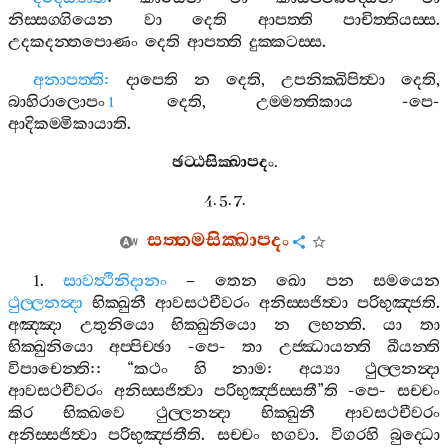
නිස‍්සග‍්ගියෙන
වා
දෙති
ආපත‍්ති
පාචිත‍්තියස‍්ස
.
උදකදන‍්තපොණං
දෙති
ආපත‍්ති
දුක‍්කටස‍්ස
.
අනාපත‍්ති
:
දාපෙති
න
දෙති
,
උපනික‍්ඛිපිත්‍වා
දෙති
,
බාහිරාලොපං
දෙති
,
උම‍්මත‍්තිකාය
-
පෙ
-
1
ආදිකම‍්මිකායාති
.
ඡට‍්ඨසික‍්ඛාපදං
.
4. 5. 7.
සත‍්තමසික‍්ඛාපදං
1.
සාවත්‍ථිනිදානං
–
තෙන
ඛො
පන
සමයෙන
ථුල‍්ලනන්‍දා
භික‍්ඛුනී
ආවසථචීවරං
අනිස‍්සජිත්‍වා
පරිභුඤ‍්ජති
.
අඤ‍්ඤා
උතුනියො
භික‍්ඛුනියො
න
ලභන‍්ති
.
යා
තා
භික‍්ඛුනියො
අප‍්පිච‍්ඡා
-
පෙ
-
තා
උජ‍්ඣායන‍්ති
ඛීයන‍්ති
විපාචෙන‍්ති
:: “
කථං
හි
නාම
:
අය්‍යා
ථුල‍්ලනන්‍දා
ආවසථචීවරං
අනිස‍්සජිත්‍වා
පරිභුඤ‍්ජිස‍්සතී
”
ති
-
පෙ
-
සච‍්චං
කිර
භික‍්ඛවෙ
ථුල‍්ලනන්‍දා
භික‍්ඛුනී
ආවසථචීවරං
අනිස‍්සජිත්‍වා
පරිභුඤ‍්ජතීති
.
සච‍්චං
භගවා
.
විගරහි
බුද‍්ධො