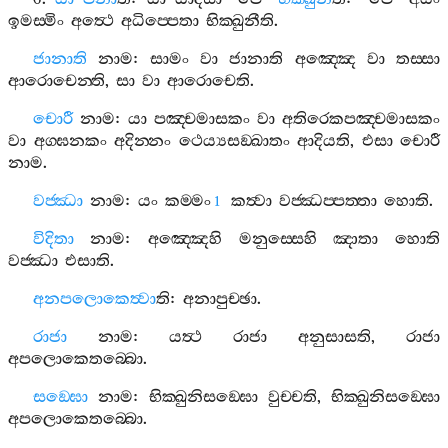
ඉමස‍්මිං
අත්‍ථෙ
අධිප‍්පෙතා
භික‍්ඛුනීති
.
ජානාති
නාම
:
සාමං
වා
ජානාති
අඤ‍්ඤෙ
වා
තස‍්සා
ආරොචෙන‍්ති
,
සා
වා
ආරොචෙති
.
චොරී
නාම
:
යා
පඤ‍්චමාසකං
වා
අතිරෙකපඤ‍්චමාසකං
වා
අග‍්ඝනකං
අදින‍්නං
ථෙය්‍යසඞ‍්ඛාතං
ආදියති
,
එසා
චොරී
නාම
.
වජ‍්ඣා
නාම
:
යං
කම‍්මං
කත්‍වා
වජ‍්ඣප‍්පත‍්තා
හොති
.
1
විදිතා
නාම
:
අඤ‍්ඤෙහි
මනුස‍්සෙහි
ඤාතා
හොති
වජ‍්ඣා
එසාති
.
අනපලොකෙත්‍වා
ති
:
අනාපුච‍්ඡා
.
රාජා
නාම
:
යත්‍ථ
රාජා
අනුසාසති
,
රාජා
අපලොකෙතබ‍්බො
.
සඞ‍්ඝො
නාම
:
භික‍්ඛුනිසඞ‍්ඝො
වුච‍්චති
,
භික‍්ඛුනිසඞ‍්ඝො
අපලොකෙතබ‍්බො
.