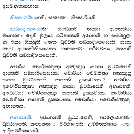
අසමනුභාසනාය
.
නිස‍්සාරණීය
න‍්ති
:
සඞ‍්ඝම‍්හා
නිස‍්සාරීයති
.
සඞ‍්ඝාදිසෙසො
ති
:
සඞ‍්ඝොව
තස‍්සා
ආපත‍්තියා
මානත‍්තං
දෙති
මූලාය
පටිකස‍්සති
අබ‍්භෙති
න
සම‍්බහුලා
න
එකා
භික‍්ඛුනී
තෙන
වුච‍්චති
සඞ‍්ඝාදිසෙසොති
.
තස‍්ස
චෙව
ආපත‍්තිනිකායස‍්ස
නාමකම‍්මං
අධිවචනං
,
තෙනපි
වුච‍්චති
සඞ‍්ඝාදිසෙසොති
.
චොරියා
චොරිසඤ‍්ඤා
අඤ‍්ඤත්‍ර
කප‍්පා
වුට‍්ඨාපෙති
ආපත‍්ති
සඞ‍්ඝාදිසෙසස‍්ස
.
චොරියා
වෙමතිකා
අඤ‍්ඤත්‍ර
කප‍්පා
වුට‍්ඨාපෙති
ආපත‍්ති
දුක‍්කටස‍්ස
.
චොරියා
2
අචොරිසඤ‍්ඤා
අඤ‍්ඤත්‍ර
කප‍්පා
වුට‍්ඨාපෙති
,
අනාපත‍්ති
.
අචොරියා
චොරිසඤ‍්ඤා
ආපත‍්ති
දුක‍්කටස‍්ස
.
අචොරියා
වෙමතිකා
ආපත‍්ති
දුක‍්කටස‍්ස
.
අචොරියා
අචොරිසඤ‍්ඤා
අනාපත‍්ති
.
අනාපත‍්ති
:
අජානන‍්තී
වුට‍්ඨාපෙති
,
අපලොකෙත්‍වා
වුට‍්ඨාපෙති
,
කප‍්පකතං
වුට‍්ඨාපෙති
,
උම‍්මත‍්තිකාය
-
පෙ
-
3
ආදිකම‍්මිකායාති
.