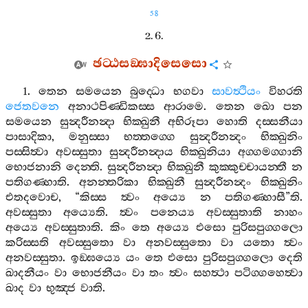
58
2. 6.
ඡට‍්ඨසඞ‍්ඝාදිසෙසො
1.
තෙන
සමයෙන
බුද‍්ධො
භගවා
සාවත්‍ථියං
විහරති
ජෙතවනෙ
අනාථපිණ‍්ඩිකස‍්ස
ආරාමෙ
.
තෙන
ඛො
පන
සමයෙන
සුන්‍දරීනන්‍දා
භික‍්ඛුනී
අභිරූපා
හොති
දස‍්සනීයා
පාසාදිකා
,
මනුස‍්සා
භත‍්තග‍්ගෙ
සුන්‍දරීනන්‍දං
භික‍්ඛුනිං
පස‍්සිත්‍වා
අවස‍්සුතා
සුන්‍දරීනන්‍දාය
භික‍්ඛුනියා
අග‍්ගමග‍්ගානි
භොජනානි
දෙන‍්ති
.
සුන්‍දරීනන්‍දා
භික‍්ඛුනී
කුක‍්කුච‍්චායන‍්තී
න
පතිගණ‍්හාති
.
අනන‍්තරිකා
භික‍්ඛුනී
සුන්‍දරීනන්‍දං
භික‍්ඛුනිං
එතදවොච
, “
කිස‍්ස
ත්‍වං
අය්‍යෙ
න
පතිගණ‍්හාසී
”
ති
.
අවස‍්සුතා
අය්‍යෙති
.
ත්‍වං
පනෙය්‍ය
අවස‍්සුතාති
නාහං
අය්‍යෙ
අවස‍්සුතාති
.
කිං
තෙ
අය්‍යෙ
එසො
පුරිසපුග‍්ගලො
කරිස‍්සති
අවස‍්සුතො
වා
අනවස‍්සුතො
වා
යතො
ත්‍වං
අනවස‍්සුතා
.
ඉඞ‍්ඝය්‍යෙ
යං
තෙ
එසො
පුරිසපුග‍්ගලො
දෙති
ඛාදනීයං
වා
භොජනීයං
වා
තං
ත්‍වං
සහත්‍ථා
පටිග‍්ගහෙත්‍වා
ඛාද
වා
භුඤ‍්ජ
වාති
.