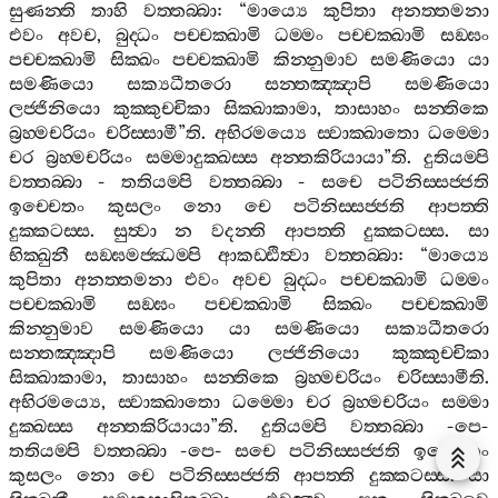
සුණන‍්ති
තාහි
වත‍්තබ‍්බා
: “
මාය්‍යෙ
කුපිතා
අනත‍්තමනා
එවං
අවච
,
බුද‍්ධං
පච‍්චක‍්ඛාමි
ධම‍්මං
පච‍්චක‍්ඛාමි
සඞ‍්ඝං
පච‍්චක‍්ඛාමි
සික‍්ඛං
පච‍්චක‍්ඛාමි
කින‍්නුමාව
සමණියො
යා
සමණියො
සක්‍යධීතරො
සන‍්තඤ‍්ඤාපි
සමණියො
ලජ‍්ජිනියො
කුක‍්කුච‍්චිකා
සික‍්ඛාකාමා
,
තාසාහං
සන‍්තිකෙ
බ්‍රහ‍්මචරියං
චරිස‍්සාමී
”
ති
.
අභිරමය්‍යෙ
ස‍්වාක‍්ඛාතො
ධම‍්මො
චර
බ්‍රහ‍්මචරියං
සම‍්මාදුක‍්ඛස‍්ස
අන‍්තකිරියායා
”
ති
.
දුතියම‍්පි
වත‍්තබ‍්බා
-
තතියම‍්පි
වත‍්තබ‍්බා
-
සචෙ
පටිනිස‍්සජ‍්ජති
ඉච‍්චෙතං
කුසලං
නො
චෙ
පටිනිස‍්සජ‍්ජති
ආපත‍්ති
දුක‍්කටස‍්ස
.
සුත්‍වා
න
වදන‍්ති
ආපත‍්ති
දුක‍්කටස‍්ස
.
සා
භික‍්ඛුනී
සඞ‍්ඝමජ‍්ඣම‍්පි
ආකඩ‍්ඪිත්‍වා
වත‍්තබ‍්බා
: “
මාය්‍යෙ
කුපිතා
අනත‍්තමනා
එවං
අවච
බුද‍්ධං
පච‍්චක‍්ඛාමි
ධම‍්මං
පච‍්චක‍්ඛාමි
සඞ‍්ඝං
පච‍්චක‍්ඛාමි
සික‍්ඛං
පච‍්චක‍්ඛාමි
කින‍්නුමාව
සමණියො
යා
සමණියො
සක්‍යධීතරො
සන‍්තඤ‍්ඤාපි
සමණියො
ලජ‍්ජිනියො
කුක‍්කුච‍්චිකා
සික‍්ඛාකාමා
,
තාසාහං
සන‍්තිකෙ
බ්‍රහ‍්මචරියං
චරිස‍්සාමීති
.
අභිරමය්‍යෙ
,
ස‍්වාක‍්ඛාතො
ධම‍්මො
චර
බ්‍රහ‍්මචරියං
සම‍්මා
දුක‍්ඛස‍්ස
අන‍්තකිරියායා
”
ති
.
දුතියම‍්පි
වත‍්තබ‍්බා
-
පෙ
-
තතියම‍්පි
වත‍්තබ‍්බා
-
පෙ
-
සචෙ
පටිනිස‍්සජ‍්ජති
ඉච‍්චෙතං
කුසලං
නො
චෙ
පටිනිස‍්සජ‍්ජති
ආපත‍්ති
දුක‍්කටස‍්ස
.
සා