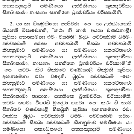
සන‍්තඤ‍්ඤාපි
සමණියො
ලජ‍්ජිනියො
කුක‍්කුච‍්චිකා
සික‍්ඛාකාමා
තාසාහං
සන‍්තිකෙ
බ්‍රහ‍්මචරියං
චරිස‍්සාමීති
.
2.
යා
තා
භික‍්ඛුනියො
අප‍්පිච‍්ඡා
-
පෙ
-
තා
උජ‍්ඣායන‍්ති
ඛීයන‍්ති
විපාචෙන‍්ති
, “
කථං
හි
නාම
අය්‍යා
චණ‍්ඩකාළී
1
කුපිතා
අනත‍්තමනා
එවං
වක‍්ඛති
”
බුද‍්ධං
පච‍්චක‍්ඛාමි
ධම‍්මං
පච‍්චක‍්ඛාමි
සඞ‍්ඝං
පච‍්චක‍්ඛාමි
සික‍්ඛං
පච‍්චක‍්ඛාමි
කින‍්නුමාව
සමණියො
යා
සමණියො
සක්‍යධීතරො
සන‍්තඤ‍්ඤාපි
සමණියො
ලජ‍්ජිනියො
කුක‍්කුච‍්චිකා
සික‍්ඛාකාමා
,
තාසාහං
සන‍්තිකෙ
බ්‍රහ‍්මචරියං
චරිස‍්සාමී
”
ති
-
පෙ
-
සච‍්චං
කිර
භික‍්ඛවෙ
චණ‍්ඩකාළී
භික‍්ඛුනී
කුපිතා
අනත‍්තමනා
එවං
වදෙති
:
බුද‍්ධං
පච‍්චක‍්ඛාමි
-
පෙ
-
කින‍්නුමාව
සමණියො
යා
සමණියො
සක්‍යධීතරො
සන‍්තඤ‍්ඤාපි
සමණියො
ලජ‍්ජිනියො
කුක‍්කුච‍්චිකා
සික‍්ඛාකාමා
තාසාහං
සන‍්තිකෙ
බ්‍රහ‍්මචරියං
චරිස‍්සාමීති
.
සච‍්චං
භගවා
.
විගරහි
බුද‍්ධො
භගවා
-
පෙ
-
කථං
හි
නාම
භික‍්ඛවෙ
චණ‍්ඩකාළී
භික‍්ඛුනී
කුපිතා
අනත‍්තමනා
එවං
වක‍්ඛති
බුද‍්ධං
පච‍්චක‍්ඛාමි
ධම‍්මං
පච‍්චක‍්ඛාමි
සඞ‍්ඝං
පච‍්චක‍්ඛාමි
සික‍්ඛං
පච‍්චක‍්ඛාමි
කින‍්නුමාව
සමණියො
යා
සමණියො
සක්‍යධීතරො
සන‍්තඤ‍්ඤාපි
සමණියො