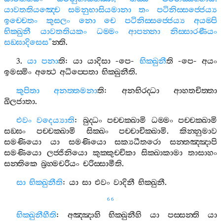
යාවතතියඤ‍්චෙ
සමනුභාසියමානා
තං
පටිනිස‍්සජ‍්ජෙය්‍ය
ඉච‍්චෙතං
කුසලං
නො
චෙ
පටිනිස‍්සජ‍්ජෙය්‍ය
අයම‍්පි
භික‍්ඛුනී
යාවතතියකං
ධම‍්මං
ආපන‍්නා
නිස‍්සාරණීයං
සඞ‍්ඝාදිසෙස
”
න‍්ති
.
3.
යා
පනා
ති
:
යා
යාදිසා
-
පෙ
-
භික‍්ඛුනී
ති
-
පෙ
-
අයං
ඉමස‍්මිං
අත්‍ථෙ
අධිප‍්පෙතා
භික‍්ඛුනීති
.
කුපිතා
අනත‍්තමනා
ති
:
අනභිරද‍්ධා
ආහතචිත‍්තා
ඛිලජාතා
.
එවං
වදෙය්‍යාති
:
බුද‍්ධං
පච‍්චක‍්ඛාමි
ධම‍්මං
පච‍්චක‍්ඛාමි
සඞ‍්ඝං
පච‍්චක‍්ඛාමි
සික‍්ඛං
පච‍්චාචික‍්ඛාමි
.
කින‍්නුමාව
සමණියො
යා
සමණියො
සක්‍යධීතරො
සන‍්තඤ‍්ඤාපි
සමණියො
ලජ‍්ජිනියො
කුක‍්කුච‍්චිකා
සික‍්ඛාකාමා
තාසාහං
සන‍්තිකෙ
බ්‍රහ‍්මචරියං
චරිස‍්සාමීති
.
සා
භික‍්ඛුනීති
:
යා
සා
එවං
වාදිනී
භික‍්ඛුනී
.
66
භික‍්ඛුනීහීති
:
අඤ‍්ඤාහි
භික‍්ඛුනීහි
යා
පස‍්සන‍්ති
යා