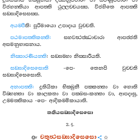
දුතියිකාය
භික‍්ඛුනියා
දස‍්සනූපචාරං
වා
සවණූපචාරං
වා
විජහන‍්තියා
ආපත‍්ති
ථුල‍්ලච‍්චයස‍්ස
.
විජහිතෙ
ආපත‍්ති
සඞ‍්ඝාදිසෙසස‍්ස
.
අයම‍්පී
ති
:
පුරිමායො
උපාදාය
වුච‍්චති
.
පඨමාපත‍්තිකන‍්ති
:
සහවත්‍ථජ‍්ඣාචාරා
ආපජ‍්ජති
අසමනුභාසනාය
.
නිස‍්සාරණීයන‍්ති
:
සඞ‍්ඝම‍්හා
නිස‍්සාරීයති
.
සඞ‍්ඝාදිසෙසොති
-
පෙ
-
තෙනපි
වුච‍්චති
සඞ‍්ඝාදිසෙසොති
.
අනාපත‍්ති
:
දුතියිකා
භික‍්ඛුනී
පක‍්කන‍්තා
වා
හොති
විබ‍්භන‍්තා
වා
කාලකතා
වා
පක‍්ඛසංකන‍්තා
වා
,
ආපදාසු
,
උම‍්මත‍්තිකාය
-
පෙ
-
ආදිකම‍්මිකායාති
.
තතියසඞ‍්ඝාදිසෙසො
2. 4.
චතුත්‍ථසඞ‍්ඝාදිසෙසො