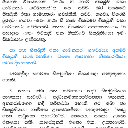
ඛීයන‍්ති
විපාචෙන‍්ති
“
කථං
හි
නාම
භික‍්ඛුනී
එකා
ගාමන‍්තරං
ගච‍්ඡිස‍්සතී
”
ති
-
පෙ
-
සච‍්චං
කිර
භික‍්ඛවෙ
භික‍්ඛුනී
එකා
ගාමන‍්තරං
ගච‍්ඡතීති
,
සච‍්චං
භගවා
.
විගරහි
බුද‍්ධො
භගවා
-
පෙ
-
කථං
හි
නාම
භික‍්ඛවෙ
භික‍්ඛුනී
එකා
ගාමන‍්තරං
ගච‍්ඡිස‍්සති
.
නෙතං
භික‍්ඛවෙ
අප‍්පසන‍්නානං
වා
පසාදාය
-
පෙ
-
එවඤ‍්ච
පන
භික‍්ඛවෙ
භික‍්ඛුනියො
ඉමං
සික‍්ඛාපදං
උද‍්දිසන‍්තු
.
යා
පන
භික‍්ඛුනී
එකා
ගාමන‍්තරං
ගච‍්ඡෙය්‍ය
අයම‍්පි
භික‍්ඛුනී
පඨමාපත‍්තිකං
ධම‍්මං
ආපන‍්නා
නිස‍්සාරණීයං
සඞ‍්ඝාදිසෙසන‍්ති
.
එවඤ‍්චිදං
භගවතා
භික‍්ඛුනීනං
සික‍්ඛාපදං
පඤ‍්ඤත‍්තං
හොති
.
3.
තෙන
ඛො
පන
සමයෙන
ද‍්වෙ
භික‍්ඛුනියො
සාකෙතා
සාවත්‍ථිං
අද‍්ධානමග‍්ගප‍්පටිපන‍්නා
හොන‍්ති
,
1
අන‍්තරාමග‍්ගෙ
නදී
තරිතබ‍්බා
හොති
.
අථ
ඛො
තා
භික‍්ඛුනියො
නාවිකෙ
උපසඞ‍්කමිත්‍වා
එතදවොචුං
, “
සාධු
නො
ආවුසො
තාරෙථා
”
ති
.
නාය්‍යෙ
,
සක‍්කා
උභො
එකතො
සකිං
තාරෙතුන‍්ති
එකො
එකං
උත‍්තාරෙසි
,