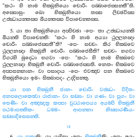
“
කථං
හි
නාම
භික‍්ඛුනියො
චොරිං
පබ‍්බාජෙස‍්සන‍්තී
”
ති
.
අස‍්සොසුං
ඛො
භික‍්ඛුනියො
තස‍්ස
ලිච‍්ඡවිස‍්ස
උජ‍්ඣායන‍්තස‍්ස
ඛීයන‍්තස‍්ස
විපාචෙන‍්තස‍්ස
.
5.
යා
තා
භික‍්ඛුනියො
අප‍්පිච‍්ඡා
-
පෙ
-
තා
උජ‍්ඣායන‍්ති
ඛීයන‍්ති
විපාචෙන‍්ති
: “
කථං
හි
නාම
අය්‍යා
ථුල‍්ලනන්‍දා
චොරිං
පබ‍්බාජෙස‍්සතී
”
ති
? -
පෙ
-
සච‍්චං
කිර
භික‍්ඛවෙ
ථුල‍්ලනන්‍දා
භික‍්ඛුනී
චොරිං
පබ‍්බාජෙසීති
?
සච‍්චං
භගවා
විගරහි
බුද‍්ධො
භගවා
-
පෙ
- “
කථං
හි
නාම
භික‍්ඛවෙ
ථුල‍්ලනන්‍දා
භික‍්ඛුනී
චොරිං
පබ‍්බාජෙස‍්සති
.
නෙතං
භික‍්ඛවෙ
අප‍්පසන‍්නානං
වා
පසාදාය
-
පෙ
-
එවඤ‍්ච
පන
භික‍්ඛවෙ
භික‍්ඛුනියො
ඉමං
සික‍්ඛාපදං
උද‍්දිසන‍්තු
.
යා
පන
භික‍්ඛුනී
ජානං
චොරිං
වජ‍්ඣං
විදිතං
අනපලොකෙත්‍වා
රාජානං
වා
සඞ‍්ඝං
වා
ගණං
වා
පූගං
වා
සෙණිං
වා
අඤ‍්ඤත්‍ර
කප‍්පා
වුට‍්ඨාපෙය්‍ය
අයම‍්පි
භික‍්ඛුනී
පඨමාපත‍්තිකං
ධම‍්මං
ආපන‍්නා
නිස‍්සාරණීයං
සඞ‍්ඝාදිසෙසන‍්ති
.
38
6.
යා
පනා
ති
:
යා
යාදිසා
-
පෙ
-
භික‍්ඛුනී
ති
: -
පෙ
-
අයං