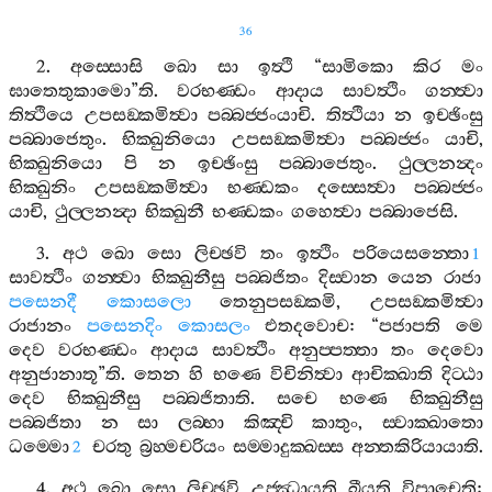
36
2.
අස‍්සොසි
ඛො
සා
ඉත්‍ථි
“
සාමිකො
කිර
මං
ඝාතෙතුකාමො
”
ති
.
වරභණ‍්ඩං
ආදාය
සාවත්‍ථිං
ගන‍්ත්‍වා
තිත්‍ථියෙ
උපසඞ‍්කමිත්‍වා
පබ‍්බජ‍්ජංයාචි
.
තිත්‍ථියා
න
ඉච‍්ඡිංසු
පබ‍්බාජෙතුං
.
භික‍්ඛුනියො
උපසඞ‍්කමිත්‍වා
පබ‍්බජ‍්ජං
යාචි
,
භික‍්ඛුනියො
පි
න
ඉච‍්ඡිංසු
පබ‍්බාජෙතුං
.
ථුල‍්ලනන්‍දං
භික‍්ඛුනිං
උපසඞ‍්කමිත්‍වා
භණ‍්ඩකං
දස‍්සෙත්‍වා
පබ‍්බජ‍්ජං
යාචි
,
ථුල‍්ලනන්‍දා
භික‍්ඛුනී
භණ‍්ඩකං
ගහෙත්‍වා
පබ‍්බාජෙසි
.
3.
අථ
ඛො
සො
ලිච‍්ඡවි
තං
ඉත්‍ථිං
පරියෙසන‍්තො
1
සාවත්‍ථිං
ගන‍්ත්‍වා
භික‍්ඛුනීසු
පබ‍්බජිතං
දිස‍්වාන
යෙන
රාජා
පසෙනදී
කොසලො
තෙනුපසඞ‍්කමි
,
උපසඞ‍්කමිත්‍වා
රාජානං
පසෙනදිං
කොසලං
එතදවොච
: “
පජාපති
මෙ
දෙව
වරභණ‍්ඩං
ආදාය
සාවත්‍ථිං
අනුප‍්පත‍්තා
තං
දෙවො
අනුජානාතූ
”
ති
.
තෙන
හි
භණෙ
විචිනිත්‍වා
ආචික‍්ඛාති
දිට‍්ඨා
දෙව
භික‍්ඛුනීසු
පබ‍්බජිතාති
.
සචෙ
භණෙ
භික‍්ඛුනීසු
පබ‍්බජිතා
න
සා
ලබ‍්භා
කිඤ‍්චි
කාතුං
,
ස‍්වාක‍්ඛාතො
ධම‍්මො
චරතු
බ්‍රහ‍්මචරියං
සම‍්මාදුක‍්ඛස‍්ස
අන‍්තකිරියායාති
.
2
4.
අථ
ඛො
සො
ලිච‍්ඡවි
උජ‍්ඣායති
ඛීයති
විපාචෙති
: