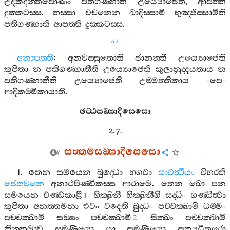
උදකදන‍්තපොණං
පතිගණ‍්හාති
උය්‍යොජෙති
,
ආපත‍්ති
දුක‍්කටස‍්ස
.
තස‍්සා
වචනෙන
ඛාදිස‍්සාමි
භුඤ‍්ජිස‍්සාමීති
පතිගණ‍්හාති
ආපත‍්ති
දුක‍්කටස‍්ස
.
62
අනාපත‍්ති
:
අනවස‍්සුතොති
ජානන‍්තී
උය්‍යොජෙති
කුපිතා
න
පතිගණ‍්හාතීති
උය්‍යොජෙති
කුලානුද‍්දයතාය
න
පතිගණ‍්හාතීති
උය්‍යොජෙති
උම‍්මත‍්තිකාය
-
පෙ
-
ආදිකම‍්මිකායාති
.
ඡට‍්ඨසඞ‍්ඝාදිසෙසො
2. 7.
සත‍්තමසඞ‍්ඝාදිසෙසො
1.
තෙන
සමයෙන
බුද‍්ධො
භගවා
සාවත්‍ථියං
විහරති
ජෙතවනෙ
අනාථපිණ‍්ඩිකස‍්ස
ආරාමෙ
.
තෙන
ඛො
පන
සමයෙන
චණ‍්ඩකාළී
භික‍්ඛුනී
භික‍්ඛුනීහි
සද‍්ධිං
භණ‍්ඩිත්‍වා
1
කුපිතා
අනත‍්තමනා
එවං
වදෙති
බුද‍්ධං
පච‍්චක‍්ඛාමි
ධම‍්මං
පච‍්චක‍්ඛාමි
සඞ‍්ඝං
පච‍්චක‍්ඛාමි
සික‍්ඛං
පච‍්චක‍්ඛාමි
2
කින‍්නුමාව
සමණියො
යා
සමණියො
සක්‍යධීතරො