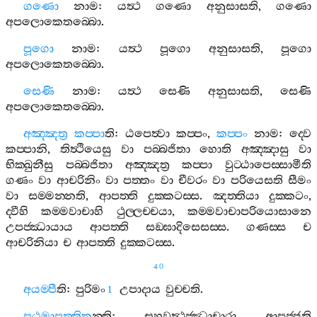
ගණො
නාම
:
යත්‍ථ
ගණො
අනුසාසති
,
ගණො
අපලොකෙතබ‍්බො
.
පූගො
නාම
:
යත්‍ථ
පූගො
අනුසාසති
,
පූගො
අපලොකෙතබ‍්බො
.
සෙණි
නාම
:
යත්‍ථ
සෙණි
අනුසාසති
,
සෙණි
අපලොකෙතබ‍්බො
.
අඤ‍්ඤත්‍ර
කප‍්පා
ති
:
ඨපෙත්‍වා
කප‍්පං
,
කප‍්පං
නාම
:
ද‍්වෙ
කප‍්පානි
,
තිත්‍ථියෙසු
වා
පබ‍්බජිතා
හොති
අඤ‍්ඤාසු
වා
භික‍්ඛුනීසු
පබ‍්බජිතා
අඤ‍්ඤත්‍ර
කප‍්පා
වුට‍්ඨාපෙස‍්සාමීති
ගණං
වා
ආචරිනිං
වා
පත‍්තං
වා
චීවරං
වා
පරියෙසති
සීමං
වා
සම‍්මන‍්නති
,
ආපත‍්ති
දුක‍්කටස‍්ස
.
ඤත‍්තියා
දුක‍්කටං
,
ද‍්වීහි
කම‍්මවාචාහි
ථුල‍්ලච‍්චයා
,
කම‍්මවාචාපරියොසානෙ
උපජ‍්ඣායාය
ආපත‍්ති
සඞ‍්ඝාදිසෙසස‍්ස
.
ගණස‍්ස
ච
ආචරිනියා
ච
ආපත‍්ති
දුක‍්කටස‍්ස
.
40
අයම‍්පී
ති
:
පුරිමං
උපාදාය
වුච‍්චති
.
1
පඨමාපත‍්තික
න‍්ති
:
සහවත්‍ථජ‍්ඣාචාරා
ආපජ‍්ජති