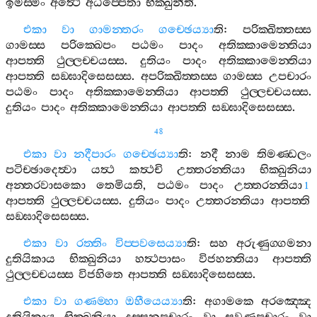
ඉමස‍්මිං
අත්‍ථෙ
අධිප‍්පෙතා
භික‍්ඛුනීති
.
එකා
වා
ගාමන‍්තරං
ගච‍්ඡෙය්‍යා
ති
:
පරික‍්ඛිත‍්තස‍්ස
ගාමස‍්ස
පරික‍්ඛෙපං
පඨමං
පාදං
අතික‍්කාමෙන‍්තියා
ආපත‍්ති
ථුල‍්ලච‍්චයස‍්ස
.
දුතියං
පාදං
අතික‍්කාමෙන‍්තියා
ආපත‍්ති
සඞ‍්ඝාදිසෙසස‍්ස
.
අපරික‍්ඛිත‍්තස‍්ස
ගාමස‍්ස
උපචාරං
පඨමං
පාදං
අතික‍්කාමෙන‍්තියා
ආපත‍්ති
ථුල‍්ලච‍්චයස‍්ස
.
දුතියං
පාදං
අතික‍්කාමෙන‍්තියා
ආපත‍්ති
සඞ‍්ඝාදිසෙසස‍්ස
.
48
එකා
වා
නදීපාරං
ගච‍්ඡෙය්‍යා
ති
:
නදී
නාම
තිමණ‍්ඩලං
පටිච‍්ඡාදෙත්‍වා
යත්‍ථ
කත්‍ථචි
උත‍්තරන‍්තියා
භික‍්ඛුනියා
අන‍්තරවාසකො
තෙමියති
,
පඨමං
පාදං
උත‍්තරන‍්තියා
1
ආපත‍්ති
ථුල‍්ලච‍්චයස‍්ස
.
දුතියං
පාදං
උත‍්තරන‍්තියා
ආපත‍්ති
සඞ‍්ඝාදිසෙසස‍්ස
.
එකා
වා
රත‍්තිං
විප‍්පවසෙය්‍යා
ති
:
සහ
අරුණුග‍්ගමනා
දුතියිකාය
භික‍්ඛුනියා
හත්‍ථපාසං
විජහන‍්තියා
ආපත‍්ති
ථුල‍්ලච‍්චයස‍්ස
විජහිතෙ
ආපත‍්ති
සඞ‍්ඝාදිසෙසස‍්ස
.
එකා
වා
ගණම‍්හා
ඔහීයෙය්‍යා
ති
:
අගාමකෙ
අරඤ‍්ඤෙ