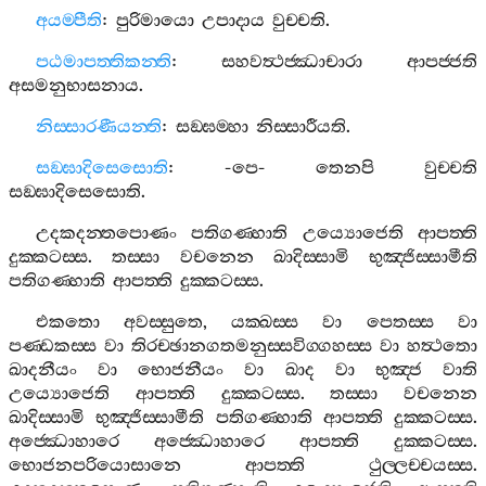
අයම‍්පීති
:
පුරිමායො
උපාදාය
වුච‍්චති
.
පඨමාපත‍්තිකන‍්ති
:
සහවත්‍ථජ‍්ඣාචාරා
ආපජ‍්ජති
අසමනුභාසනාය
.
නිස‍්සාරණීයන‍්ති
:
සඞ‍්ඝම‍්හා
නිස‍්සාරීයති
.
සඞ‍්ඝාදිසෙසොති
: -
පෙ
-
තෙනපි
වුච‍්චති
සඞ‍්ඝාදිසෙසොති
.
උදකදන‍්තපොණං
පතිගණ‍්හාති
උය්‍යොජෙති
ආපත‍්ති
දුක‍්කටස‍්ස
.
තස‍්සා
වචනෙන
ඛාදිස‍්සාමි
භුඤ‍්ජිස‍්සාමීති
පතිගණ‍්හාති
ආපත‍්ති
දුක‍්කටස‍්ස
.
එකතො
අවස‍්සුතෙ
,
යක‍්ඛස‍්ස
වා
පෙතස‍්ස
වා
පණ‍්ඩකස‍්ස
වා
තිරච‍්ඡානගතමනුස‍්සවිග‍්ගහස‍්ස
වා
හත්‍ථතො
ඛාදනීයං
වා
භොජනීයං
වා
ඛාද
වා
භුඤ‍්ජ
වාති
උය්‍යොජෙති
ආපත‍්ති
දුක‍්කටස‍්ස
.
තස‍්සා
වචනෙන
ඛාදිස‍්සාමි
භුඤ‍්ජිස‍්සාමීති
පතිගණ‍්හාති
ආපත‍්ති
දුක‍්කටස‍්ස
.
අජ‍්ඣොහාරෙ
අජ‍්ඣොහාරෙ
ආපත‍්ති
දුක‍්කටස‍්ස
.
භොජනපරියොසානෙ
ආපත‍්ති
ථුල‍්ලච‍්චයස‍්ස
.