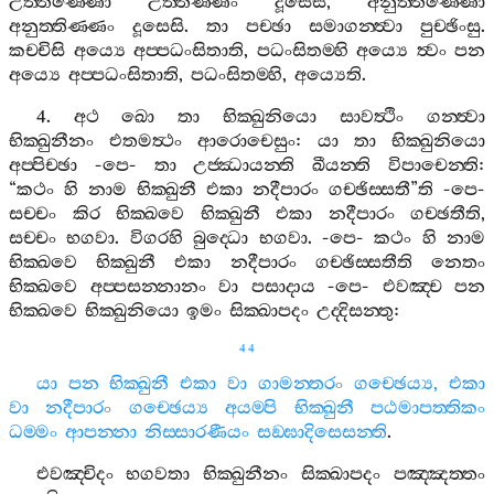
උත‍්තිණ‍්ණො
උත‍්තිණ‍්ණං
දූසෙසි
,
අනුත‍්තිණ‍්ණො
අනුත‍්තිණ‍්ණං
දූසෙසි
.
තා
පච‍්ඡා
සමාගන‍්ත්‍වා
පුච‍්ඡිංසු
.
කච‍්චිසි
අය්‍යෙ
අප‍්පධංසිතාති
,
පධංසිතම‍්හි
අය්‍යෙ
ත්‍වං
පන
අය්‍යෙ
අප‍්පධංසිතාති
,
පධංසිතම‍්හි
,
අය්‍යෙති
.
4.
අථ
ඛො
තා
භික‍්ඛුනියො
සාවත්‍ථිං
ගන‍්ත්‍වා
භික‍්ඛුනීනං
එතමත්‍ථං
ආරොචෙසුං
:
යා
තා
භික‍්ඛුනියො
අප‍්පිච‍්ඡා
-
පෙ
-
තා
උජ‍්ඣායන‍්ති
ඛීයන‍්ති
විපාචෙන‍්ති
:
“
කථං
හි
නාම
භික‍්ඛුනී
එකා
නදීපාරං
ගච‍්ඡිස‍්සතී
”
ති
-
පෙ
-
සච‍්චං
කිර
භික‍්ඛවෙ
භික‍්ඛුනී
එකා
නදීපාරං
ගච‍්ඡතීති
,
සච‍්චං
භගවා
.
විගරහි
බුද‍්ධො
භගවා
. -
පෙ
-
කථං
හි
නාම
භික‍්ඛවෙ
භික‍්ඛුනී
එකා
නදීපාරං
ගච‍්ඡිස‍්සතීති
නෙතං
භික‍්ඛවෙ
අප‍්පසන‍්නානං
වා
පසාදාය
-
පෙ
-
එවඤ‍්ච
පන
භික‍්ඛවෙ
භික‍්ඛුනියො
ඉමං
සික‍්ඛාපදං
උද‍්දිසන‍්තු
:
44
යා
පන
භික‍්ඛුනී
එකා
වා
ගාමන‍්තරං
ගච‍්ඡෙය්‍ය
,
එකා
වා
නදීපාරං
ගච‍්ඡෙය්‍ය
අයම‍්පි
භික‍්ඛුනී
පඨමාපත‍්තිකං
ධම‍්මං
ආපන‍්නා
නිස‍්සාරණීයං
සඞ‍්ඝාදිසෙසන‍්ති
.
එවඤ‍්චිදං
භගවතා
භික‍්ඛුනීනං
සික‍්ඛාපදං
පඤ‍්ඤත‍්තං