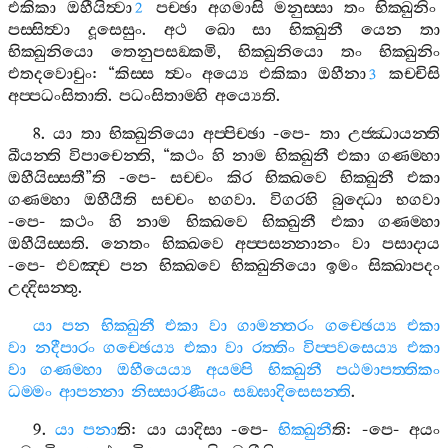
එකිකා
ඔහීයිත්‍වා
පච‍්ඡා
අගමාසි
මනුස‍්සා
තං
භික‍්ඛුනිං
2
පස‍්සිත්‍වා
දූසෙසුං
.
අථ
ඛො
සා
භික‍්ඛුනී
යෙන
තා
භික‍්ඛුනියො
තෙනුපසඞ‍්කමි
,
භික‍්ඛුනියො
තං
භික‍්ඛුනිං
එතදවොචුං
: “
කිස‍්ස
ත්‍වං
අය්‍යෙ
එකිකා
ඔහීනා
කච‍්චිසි
3
අප‍්පධංසිතාති
.
පධංසිතාම‍්හි
අය්‍යෙති
.
8.
යා
තා
භික‍්ඛුනියො
අප‍්පිච‍්ඡා
-
පෙ
-
තා
උජ‍්ඣායන‍්ති
ඛීයන‍්ති
විපාචෙන‍්ති
, “
කථං
හි
නාම
භික‍්ඛුනී
එකා
ගණම‍්හා
ඔහීයිස‍්සතී
”
ති
-
පෙ
-
සච‍්චං
කිර
භික‍්ඛවෙ
භික‍්ඛුනී
එකා
ගණම‍්හා
ඔහීයීති
සච‍්චං
භගවා
.
විගරහි
බුද‍්ධො
භගවා
-
පෙ
-
කථං
හි
නාම
භික‍්ඛවෙ
භික‍්ඛුනී
එකා
ගණම‍්හා
ඔහීයිස‍්සති
.
නෙතං
භික‍්ඛවෙ
අප‍්පසන‍්නානං
වා
පසාදාය
-
පෙ
-
එවඤ‍්ච
පන
භික‍්ඛවෙ
භික‍්ඛුනියො
ඉමං
සික‍්ඛාපදං
උද‍්දිසන‍්තු
.
යා
පන
භික‍්ඛුනී
එකා
වා
ගාමන‍්තරං
ගච‍්ඡෙය්‍ය
එකා
වා
නදීපාරං
ගච‍්ඡෙය්‍ය
එකා
වා
රත‍්තිං
විප‍්පවසෙය්‍ය
එකා
වා
ගණම‍්හා
ඔහීයෙය්‍ය
අයම‍්පි
භික‍්ඛුනී
පඨමාපත‍්තිකං
ධම‍්මං
ආපන‍්නා
නිස‍්සාරණීයං
සඞ‍්ඝාදිසෙසන‍්ති
.
9.
යා
පනා
ති
:
යා
යාදිසා
-
පෙ
-
භික‍්ඛුනී
ති
: -
පෙ
-
අයං