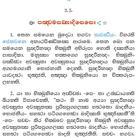
54
2. 5.
පඤ‍්චමසඞ‍්ඝාදිසෙසො
1.
තෙන
සමයෙන
බුද‍්ධො
භගවා
සාවත්‍ථියං
විහරති
ජෙතවනෙ
අනාථපිණ‍්ඩිකස‍්ස
ආරාමෙ
.
තෙන
ඛො
පන
සමයෙන
සුන්‍දරීනන්‍දා
භික‍්ඛුනී
අභිරූපා
හොති
දස‍්සනීයා
පාසාදිකා
.
මනුස‍්සා
භත‍්තග‍්ගෙ
සුන්‍දරීනන්‍දං
භික‍්ඛුනිං
පස‍්සිත්‍වා
අවස‍්සුතා
අවස‍්සුතාය
සුන්‍දරීනන්‍දාය
භික‍්ඛුනියා
අග‍්ගමග‍්ගානි
භොජනානි
දෙන‍්ති
.
සුන්‍දරීනන්‍දා
භික‍්ඛුනී
යාවදත්‍ථං
භුඤ‍්ජති
,
අඤ‍්ඤා
භික‍්ඛුනියො
න
චිත‍්තරූපං
ලභන‍්ති
.
2.
යා
තා
භික‍්ඛුනියො
අප‍්පිච‍්ඡා
-
පෙ
-
තා
උජ‍්ඣායන‍්ති
ඛීයන‍්ති
විපාචෙන‍්ති
, “
කථං
හි
නාම
අය්‍යා
සුන්‍දරීනන්‍දා
අවස‍්සුතා
අවස‍්සුතස‍්ස
පුරිසපුග‍්ගලස‍්ස
හත්‍ථතො
ඛාදනීයං
භොජනීයං
සහත්‍ථා
පටිග‍්ගහෙත්‍වා
ඛාදිස‍්සති
භුඤ‍්ජිස‍්සතී
”
ති
-
පෙ
-
සච‍්චං
කිර
භික‍්ඛවෙ
සුන්‍දරීනන්‍දා
භික‍්ඛුනී
අවස‍්සුතා
අවස‍්සුතස‍්ස
පුරිසපුග‍්ගලස‍්ස
හත්‍ථතො
ඛාදනීයං
භොජනීයං
සහත්‍ථා
පටිග‍්ගහෙත්‍වා
ඛාදති
භුඤ‍්ජතීති
.
සච‍්චං
භගවා
.