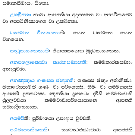
සමානසීමායං
ඨිතො
.
උක‍්ඛිත‍්තා
නාම
:
ආපත‍්තියා
අදස‍්සනෙ
වා
අප‍්පටිකම‍්මෙ
වා
අප‍්පටිනිස‍්සග‍්ගෙ
වා
උක‍්ඛිත‍්තා
.
ධම‍්මෙන
විනයෙනා
ති
:
යෙන
ධම‍්මෙන
යෙන
විනයෙන
.
සත්‍ථුසාසනෙනාති
:
ජිනසාසනෙන
බුද‍්ධසාසනෙන
.
අනපලොකෙත්‍වා
කාරකසඞ‍්ඝන‍්ති
:
කම‍්මකාරකසඞ‍්ඝං
අනාපුච‍්ඡා
.
අනඤ‍්ඤාය
ගණස‍්ස
ඡන්‍දන‍්ති
:
ගණස‍්ස
ඡන්‍දං
අජානිත්‍වා
,
ඔසාරෙස‍්සාමීති
ගණං
වා
පරියෙසති
,
සීමං
වා
සම‍්මන‍්නති
ආපත‍්ති
දුක‍්කටස‍්ස
.
ඤත‍්තියා
දුක‍්කටං
ද‍්වීහි
කම‍්මවාචාහි
ථුල‍්ලච‍්චයා
කම‍්මවාචාපරියොසානෙ
ආපත‍්ති
සඞ‍්ඝාදිසෙසස‍්ස
.
අයම‍්පී
ති
:
පුරිමායො
උපාදාය
වුච‍්චති
.
පඨමාපත‍්තිකන‍්ති
:
සහවත්‍ථජ‍්ඣාචාරා
ආපජ‍්ජති