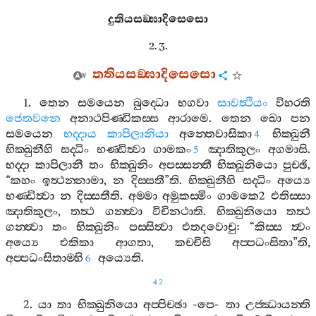
දුතියසඞ‍්ඝාදිසෙසො
2. 3.
තතියසඞ‍්ඝාදිසෙසො
1.
තෙන
සමයෙන
බුද‍්ධො
භගවා
සාවත්‍ථියං
විහරති
ජෙතවනෙ
අනාථපිණ‍්ඩිකස‍්ස
ආරාමෙ
.
තෙන
ඛො
පන
සමයෙන
භද‍්දාය
කාපිලානියා
අන‍්තෙවාසිකා
භික‍්ඛුනී
4
භික‍්ඛුනීහි
සද‍්ධිං
භණ‍්ඩිත්‍වා
ගාමකං
ඤාතිකුලං
අගමාසි
.
5
භද‍්දා
කාපිලානී
තං
භික‍්ඛුනිං
අපස‍්සන‍්තී
භික‍්ඛුනියො
පුච‍්ඡි
,
“
කහං
ඉත්‍ථන‍්නාමා
,
න
දිස‍්සතී
”
ති
.
භික‍්ඛුනීහි
සද‍්ධිං
අය්‍යෙ
භණ‍්ඩිත්‍වා
න
දිස‍්සතීති
.
අම‍්මා
අමුකස‍්මිං
ගාමකෙ
2
එතිස‍්සා
ඤාතිකුලං
,
තත්‍ථ
ගන‍්ත්‍වා
විචිනථාති
.
භික‍්ඛුනියො
තත්‍ථ
ගන‍්ත්‍වා
තං
භික‍්ඛුනිං
පස‍්සිත්‍වා
එතදවොචු
: “
කිස‍්ස
ත්‍වං
අය්‍යෙ
එකිකා
ආගතා
,
කච‍්චිසි
අප‍්පධංසිතා
”
ති
,
අප‍්පධංසිතාම‍්හි
අය්‍යෙති
.
6
42
2.
යා
තා
භික‍්ඛුනියො
අප‍්පිච‍්ඡා
-
පෙ
-
තා
උජ‍්ඣායන‍්ති