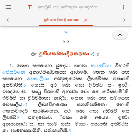
දුතියසඞ‍්ඝාදිසෙසො
34
2. 2.
දුතියසඞ‍්ඝාදිසෙසො
1.
තෙන
සමයෙන
බුද‍්ධො
භගවා
සාවත්‍ථියං
විහරති
ජෙතවනෙ
අනාථපිණ‍්ඩිකස‍්ස
ආරාමෙ
.
තෙන
ඛො
පන
සමයෙන
වෙසාලියං
අඤ‍්ඤතරස‍්ස
ලිච‍්ඡවිස‍්ස
පජාපති
අතිචාරිනී
හොති
.
අථ
ඛො
සො
ලිච‍්ඡවි
තං
ඉත්‍ථිං
6
එතදවොච
: “
සාධු
විරමාහි
අනත්‍ථං
ඛො
තෙ
කරිස‍්සාමී
”
ති
.
එවම‍්පි
සා
වුච‍්චමානා
නාදියි
.
තෙන
ඛො
පන
සමයෙන
වෙසාලියා
ලිච‍්ඡවිගණො
සන‍්නිපතිතො
හොති
7
කෙනචිදෙව
කරණීයෙන
.
අථ
ඛො
සො
ලිච‍්ඡවි
තෙ
ලිච‍්ඡවී
එතදවොච
: “
එකං
මෙ
අය්‍යො
ඉත්‍ථිං
8
අනුජානාථා
”
ති
.
කා
නාම
සාති
.
මය‍්හං
පජාපති
අතිචරති
,
තං
ඝාතෙස‍්සාමීති
.
පජානාහීති
.
9