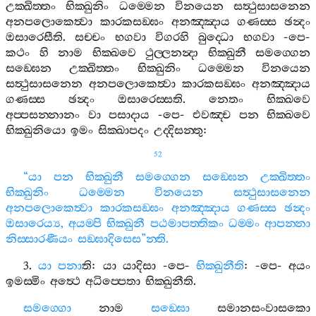
උක‍්ඛිත‍්තං
භික‍්ඛුනිං
ධම‍්මෙන
විනයෙන
සත්‍ථුසාසනෙන
අනපලොකෙත්‍වා
කාරකසඞ‍්ඝං
අනඤ‍්ඤාය
ගණස‍්ස
ඡන්‍දං
ඔසාරෙසීති
.
සච‍්චං
භගවා
විගරහි
බුද‍්ධො
භගවා
-
පෙ
-
කථං
හි
නාම
භික‍්ඛවෙ
ථුල‍්ලනන්‍දා
භික‍්ඛුනී
සමග‍්ගෙන
සඞ‍්ඝෙන
උක‍්ඛිත‍්තං
භික‍්ඛුනිං
ධම‍්මෙන
විනයෙන
සත්‍ථුසාසනෙන
අනපලොකෙත්‍වා
කාරකසඞ‍්ඝං
අනඤ‍්ඤාය
ගණස‍්ස
ඡන්‍දං
ඔසාරෙස‍්සති
.
නෙතං
භික‍්ඛවෙ
අප‍්පසන‍්නානං
වා
පසාදාය
-
පෙ
-
එවඤ‍්ච
පන
භික‍්ඛවෙ
භික‍්ඛුනියො
ඉමං
සික‍්ඛාපදං
උද‍්දිසන‍්තු
:
52
“
යා
පන
භික‍්ඛුනී
සමග‍්ගෙන
සඞ‍්ඝෙන
උක‍්ඛිත‍්තං
භික‍්ඛුනිං
ධම‍්මෙන
විනයෙන
සත්‍ථුසාසනෙන
අනපලොකෙත්‍වා
කාරකසඞ‍්ඝං
අනඤ‍්ඤාය
ගණස‍්ස
ඡන්‍දං
ඔසාරෙය්‍ය
,
අයම‍්පි
භික‍්ඛුනී
පඨමාපත‍්තිකං
ධම‍්මං
ආපන‍්නා
නිස‍්සාරණීයං
සඞ‍්ඝාදිසෙස
”
න‍්ති
.
3.
යා
පනා
ති
:
යා
යාදිසා
-
පෙ
-
භික‍්ඛුනීති
: -
පෙ
-
අයං
ඉමස‍්මිං
අත්‍ථෙ
අධිප‍්පෙතා
භික‍්ඛුනීති
.
සමග‍්ගො
නාම
සඞ‍්ඝො
සමානසංවාසකො