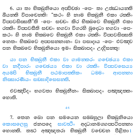
6.
යා
තා
භික‍්ඛුනියො
අප‍්පිච‍්ඡා
-
පෙ
-
තා
උජ‍්ඣායන‍්ති
ඛීයන‍්ති
විපාචෙන‍්ති
: “
කථං
හි
නාම
භික‍්ඛුනී
එකා
රත‍්තිං
විප‍්පවසිස‍්සතී
”
ති
-
පෙ
-
සච‍්චං
කිර
භික‍්ඛවෙ
භික‍්ඛුනී
එකා
රත‍්තිං
විප‍්පවසීති
සච‍්චං
භගවා
විගරහි
බුද‍්ධො
භගවා
-
පෙ
-
කථං
හි
නාම
භික‍්ඛවෙ
භික‍්ඛුනී
එකා
රත‍්තිං
විප‍්පවසිස‍්සති
නෙතං
භික‍්ඛවෙ
අප‍්පසන‍්නානං
වා
පසාදාය
-
පෙ
-
එවඤ‍්ච
පන
භික‍්ඛවෙ
භික‍්ඛුනියො
ඉමං
සික‍්ඛාපදං
උද‍්දිසන‍්තු
:
යා
පන
භික‍්ඛුනී
එකා
වා
ගාමන‍්තරං
ගච‍්ඡෙය්‍ය
එකා
වා
නදීපාරං
ගච‍්ඡෙය්‍ය
එකා
වා
රත‍්තිං
විප‍්පවසෙය්‍ය
අයම‍්පි
භික‍්ඛුනී
පඨමාපත‍්තිකං
ධම‍්මං
ආපන‍්නා
නිස‍්සාරණීයං
සඞ‍්ඝාදිසෙසන‍්ති
.
එවඤ‍්චිදං
භගවතා
භික‍්ඛුනීනං
සික‍්ඛාපදං
පඤ‍්ඤත‍්තං
හොති
.
46
7.
තෙන
ඛො
පන
සමයෙන
සම‍්බහුලා
භික‍්ඛුනියො
කොසලෙසු
ජනපදෙ
සාවත්‍ථිං
අද‍්ධානමග‍්ගප‍්පටිපන‍්නා
හොන‍්ති
.
තත්‍ථ
අඤ‍්ඤතරා
භික‍්ඛුනී
වච‍්චෙන
පීළිතා
1