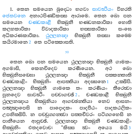
1.
තෙන
සමයෙන
බුද‍්ධො
භගවා
සාවත්‍ථියං
විහරති
ජෙතවනෙ
අනාථපිණ‍්ඩිකස‍්ස
ආරාමෙ
.
තෙන
ඛො
පන
සමයෙන
චණ‍්ඩකාළී
භික‍්ඛුනී
භණ‍්ඩනකාරිකා
හොති
කලහකාරිකා
විවාදකාරිකා
භස‍්සකාරිකා
සංඝෙ
අධිකරණකාරිකා
.
ථුල‍්ලනන්‍දා
භික‍්ඛුනී
තස‍්සා
කම‍්මෙ
කයිරමානෙ
තෙ
පටික‍්කොසති
.
2
50
තෙන
ඛො
පන
සමයෙන
ථුල‍්ලනන්‍දා
භික‍්ඛුනී
ගාමකං
අගමාසි
,
කෙනචිදෙව
කරණීයෙන
.
අථ
ඛො
භික‍්ඛුනිසඞ‍්ඝො
ථුල‍්ලනන්‍දා
භික‍්ඛුනී
පක‍්කන‍්තාති
චණ‍්ඩකාළිං
භික‍්ඛුනිං
ආපත‍්තියා
අදස‍්සනෙ
උක‍්ඛිපි
.
1
ථුල‍්ලනන්‍දා
භික‍්ඛුනී
ගාමකෙ
තං
කරණීයං
තීරෙත්‍වා
පුනදෙව
සාවත්‍ථිං
පච‍්චාගච‍්ඡි
.
චණ‍්ඩකාළී
භික‍්ඛුනී
2
ථුල‍්ලනන්‍දාය
භික‍්ඛුනියා
ආගච‍්ඡන‍්තියා
නෙව
ආසනං
පඤ‍්ඤාපෙසි
න
පාදොදකං
පාදපීඨං
පාදකඨලිකං
උපනික‍්ඛිපි
.
න
පච‍්චුග‍්ගන‍්ත්‍වා
පත‍්තචීවරං
පටිග‍්ගහෙසි
න
පානීයෙන
ආපුච‍්ඡි
.
ථුල‍්ලනන්‍දා
භික‍්ඛුනී
චණ‍්ඩකාළිං
භික‍්ඛුනිං
එතදවොච
: “
කිස‍්ස
ත්‍වං
අය්‍යෙ
මයි
3