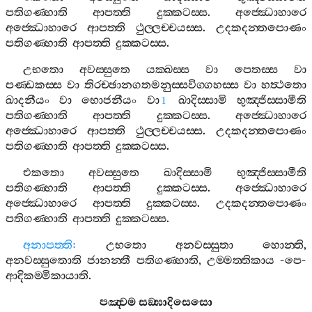
පතිගණ‍්හාති
ආපත‍්ති
දුක‍්කටස‍්ස
.
අජ‍්ඣොහාරෙ
අජ‍්ඣොහාරෙ
ආපත‍්ති
ථුල‍්ලච‍්චයස‍්ස
.
උදකදන‍්තපොණං
පතිගණ‍්හාති
ආපත‍්ති
දුක‍්කටස‍්ස
.
උභතො
අවස‍්සුතෙ
යක‍්ඛස‍්ස
වා
පෙතස‍්ස
වා
පණ‍්ඩකස‍්ස
වා
තිරච‍්ඡානගතමනුස‍්සවිග‍්ගහස‍්ස
වා
හත්‍ථතො
ඛාදනීයං
වා
භොජනීයං
වා
ඛාදිස‍්සාමි
භුඤ‍්ජිස‍්සාමීති
1
පතිගණ‍්හාති
ආපත‍්ති
දුක‍්කටස‍්ස
.
අජ‍්ඣොහාරෙ
අජ‍්ඣොහාරෙ
ආපත‍්ති
ථුල‍්ලච‍්චයස‍්ස
.
උදකදන‍්තපොණං
පතිගණ‍්හාති
ආපත‍්ති
දුක‍්කටස‍්ස
.
එකතො
අවස‍්සුතෙ
ඛාදිස‍්සාමි
භුඤ‍්ජිස‍්සාමීති
පතිගණ‍්හාති
ආපත‍්ති
දුක‍්කටස‍්ස
.
අජ‍්ඣොහාරෙ
අජ‍්ඣොහාරෙ
ආපත‍්ති
දුක‍්කටස‍්ස
.
උදකදන‍්තපොණං
පතිගණ‍්හාති
ආපත‍්ති
දුක‍්කටස‍්ස
.
අනාපත‍්ති
:
උභතො
අනවස‍්සුතා
හොන‍්ති
,
අනවස‍්සුතොති
ජානන‍්තී
පතිගණ‍්හාති
,
උම‍්මත‍්තිකාය
-
පෙ
-
ආදිකම‍්මිකායාති
.
පඤ‍්චම
සඞ‍්ඝාදිසෙසො