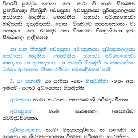
විගරහි
බුද‍්ධො
භගවා
-
පෙ
-
කථං
හි
නාම
භික‍්ඛවෙ
සුන්‍දරීනන්‍දා
භික‍්ඛුනී
අවස‍්සුතා
අවස‍්සුතස‍්ස
පුරිසපුග‍්ගලස‍්ස
හත්‍ථතො
ඛාදනීයං
භොජනීයං
සහත්‍ථා
පටිග‍්ගහෙත්‍වා
ඛාදිස‍්සති
භුඤ‍්ජිස‍්සති
,
නෙතං
භික‍්ඛවෙ
අප‍්පසන‍්නානං
වා
පසාදාය
-
පෙ
-
එවඤ‍්ච
පන
භික‍්ඛවෙ
භික‍්ඛුනියො
ඉමං
සික‍්ඛාපදං
උද‍්දිසන‍්තු
.
යා
පන
භික‍්ඛුනී
අවස‍්සුතා
අවස‍්සුතස‍්ස
පුරිසපුග‍්ගලස‍්ස
හත්‍ථතො
ඛාදනීයං
භොජනීයං
සහත්‍ථා
පටිග‍්ගහෙත්‍වා
ඛාදෙය්‍ය
වා
භුඤ‍්ජෙය්‍ය
වා
අයම‍්පි
භික‍්ඛුනී
පඨමාපත‍්තිකං
ධම‍්මං
ආපන‍්නා
නිස‍්සාරණීයං
සඞ‍්ඝාදිසෙස
”
න‍්ති
.
3.
යා
පනාති
:
යා
යාදිසා
-
පෙ
-
භික‍්ඛුනීති
: -
පෙ
-
අයං
ඉමස‍්මිං
අත්‍ථෙ
අධිප‍්පෙතා
භික‍්ඛුනීති
.
අවස‍්සුතා
නාම
:
සාරත‍්තා
අපෙක‍්ඛවතී
පටිබද‍්ධචිත‍්තා
.
අවස‍්සුතො
නාම
:
සාරත‍්තො
අපෙක‍්ඛවා
පටිබද‍්ධචිත‍්තො
.
පුරිසපුග‍්ගලො
නාම
:
මනුස‍්සපුරිසො
න
යක‍්ඛො
න
පෙතො
න
තිරච‍්ඡානගතො
විඤ‍්ඤූ
පටිබලො
සාරජ‍්ජිතුං
.