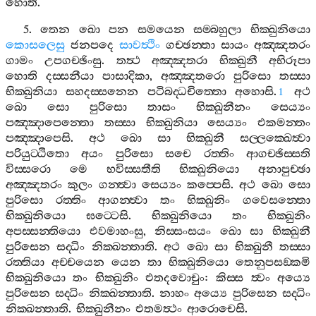
හොති
.
5.
තෙන
ඛො
පන
සමයෙන
සම‍්බහුලා
භික‍්ඛුනියො
කොසලෙසු
ජනපදෙ
සාවත්‍ථිං
ගච‍්ඡන‍්තා
සායං
අඤ‍්ඤතරං
ගාමං
උපගච‍්ඡිංසු
.
තත්‍ථ
අඤ‍්ඤතරා
භික‍්ඛුනී
අභිරූපා
හොති
දස‍්සනීයා
පාසාදිකා
,
අඤ‍්ඤතරො
පුරිසො
තස‍්සා
භික‍්ඛුනියා
සහදස‍්සනෙන
පටිබද‍්ධචිත‍්තො
අහොසි
.
අථ
1
ඛො
සො
පුරිසො
තාසං
භික‍්ඛුනීනං
සෙය්‍යං
පඤ‍්ඤාපෙන‍්තො
තස‍්සා
භික‍්ඛුනියා
සෙය්‍යං
එකමන‍්තං
පඤ‍්ඤාපෙසි
.
අථ
ඛො
සා
භික‍්ඛුනී
සල‍්ලක‍්ඛෙත්‍වා
පරියුට‍්ඨිතො
අයං
පුරිසො
සචෙ
රත‍්තිං
ආගච‍්ඡිස‍්සති
විස‍්සරො
මෙ
භවිස‍්සතීති
භික‍්ඛුනියො
අනාපුච‍්ඡා
අඤ‍්ඤතරං
කුලං
ගන‍්ත්‍වා
සෙය්‍යං
කප‍්පෙසි
.
අථ
ඛො
සො
පුරිසො
රත‍්තිං
ආගන‍්ත්‍වා
තං
භික‍්ඛුනිං
ගවෙසන‍්තො
භික‍්ඛුනියො
ඝට‍්ටෙසි
.
භික‍්ඛුනියො
තං
භික‍්ඛුනිං
අපස‍්සන‍්තියො
එවමාහංසු
,
නිස‍්සංසයං
ඛො
සා
භික‍්ඛුනී
පුරිසෙන
සද‍්ධිං
නික‍්ඛන‍්තාති
.
අථ
ඛො
සා
භික‍්ඛුනී
තස‍්සා
රත‍්තියා
අච‍්චයෙන
යෙන
තා
භික‍්ඛුනියො
තෙනුපසඞ‍්කමි
භික‍්ඛුනියො
තං
භික‍්ඛුනිං
එතදවොචුං
:
කිස‍්ස
ත්‍වං
අය්‍යෙ
පුරිසෙන
සද‍්ධිං
නික‍්ඛන‍්තාති
.
නාහං
අය්‍යෙ
පුරිසෙන
සද‍්ධිං
නික‍්ඛන‍්තාති
.
භික‍්ඛුනීනං
එතමත්‍ථං
ආරොචෙසි
.