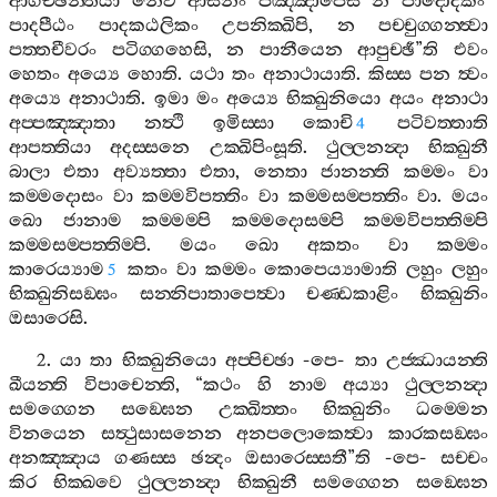
ආගච‍්ඡන‍්තියා
නෙව
ආසනං
පඤ‍්ඤාපෙසි
න
පාදොදකං
පාදපීඨං
පාදකඨලිකං
උපනික‍්ඛිපි
,
න
පච‍්චුග‍්ගන‍්ත්‍වා
පත‍්තචීවරං
පටිග‍්ගහෙසි
,
න
පානීයෙන
ආපුච‍්ඡී
”
ති
එවං
හෙතං
අය්‍යෙ
හොති
.
යථා
තං
අනාථායාති
.
කිස‍්ස
පන
ත්‍වං
අය්‍යෙ
අනාථාති
.
ඉමා
මං
අය්‍යෙ
භික‍්ඛුනියො
අයං
අනාථා
අප‍්පඤ‍්ඤාතා
නත්‍ථි
ඉමිස‍්සා
කොචි
පටිවත‍්තාති
4
ආපත‍්තියා
අදස‍්සනෙ
උක‍්ඛිපිංසූති
.
ථුල‍්ලනන්‍දා
භික‍්ඛුනී
බාලා
එතා
අව්‍යත‍්තා
එතා
,
නෙතා
ජානන‍්ති
කම‍්මං
වා
කම‍්මදොසං
වා
කම‍්මවිපත‍්තිං
වා
කම‍්මසම‍්පත‍්තිං
වා
.
මයං
ඛො
ජානාම
කම‍්මම‍්පි
කම‍්මදොසම‍්පි
කම‍්මවිපත‍්තිම‍්පි
කම‍්මසම‍්පත‍්තිම‍්පි
.
මයං
ඛො
අකතං
වා
කම‍්මං
කාරෙය්‍යාම
කතං
වා
කම‍්මං
කොපෙය්‍යාමාති
ලහුං
ලහුං
5
භික‍්ඛුනිසඞ‍්ඝං
සන‍්නිපාතාපෙත්‍වා
චණ‍්ඩකාළිං
භික‍්ඛුනිං
ඔසාරෙසි
.
2.
යා
තා
භික‍්ඛුනියො
අප‍්පිච‍්ඡා
-
පෙ
-
තා
උජ‍්ඣායන‍්ති
ඛීයන‍්ති
විපාචෙන‍්ති
, “
කථං
හි
නාම
අය්‍යා
ථුල‍්ලනන්‍දා
සමග‍්ගෙන
සඞ‍්ඝෙන
උක‍්ඛිත‍්තං
භික‍්ඛුනිං
ධම‍්මෙන
විනයෙන
සත්‍ථුසාසනෙන
අනපලොකෙත්‍වා
කාරකසඞ‍්ඝං
අනඤ‍්ඤාය
ගණස‍්ස
ඡන්‍දං
ඔසාරෙස‍්සතී
”
ති
-
පෙ
-
සච‍්චං
කිර
භික‍්ඛවෙ
ථුල‍්ලනන්‍දා
භික‍්ඛුනී
සමග‍්ගෙන
සඞ‍්ඝෙන