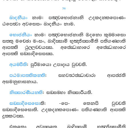
56
ඛාදනීයං
නාම
:
පඤ‍්චභොජනානි
උදකදන‍්තපොණං
ඨපෙත්‍වා
අවසෙසං
ඛාදනීයං
නාම
.
භොජනීයං
නාම
:
පඤ‍්චභොජනානි
ඔදනො
කුම‍්මාසො
සත‍්තු
මච‍්ඡො
මංසං
,
ඛාදිස‍්සාමි
භුඤ‍්ජිස‍්සාමීති
පතිගණ‍්හාති
ආපත‍්ති
ථුල‍්ලච‍්චයස‍්ස
.
අජ‍්ඣොහාරෙ
අජ‍්ඣොහාරෙ
ආපත‍්ති
සඞ‍්ඝාදිසෙසස‍්ස
.
අයම‍්පීති
:
පුරිමායො
උපාදාය
වුච‍්චති
.
පඨමාපත‍්තිකන‍්ති
:
සහවත්‍ථජ‍්ඣාචාරා
ආපජ‍්ජති
අසමනුභාසනාය
.
නිස‍්සාරණීයන‍්ති
:
සඞ‍්ඝම‍්හා
නිස‍්සාරීයති
.
සඞ‍්ඝාදිසෙසො
ති
: -
පෙ
-
තෙනපි
වුච‍්චති
සඞ‍්ඝාදිසෙසොති
.
උදකදන‍්තපොණං
පතිගණ‍්හාති
ආපත‍්ති
දුක‍්කටස‍්ස
.
එකතො
අවස‍්සුතෙ
ඛාදිස‍්සාමි
භුඤ‍්ජිස‍්සාමීති