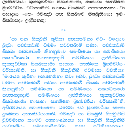
ලජ‍්ජිනියො
කුක‍්කුච‍්චිකා
සික‍්ඛාකාමා
,
තාසාහං
සන‍්තිකෙ
බ්‍රහ‍්මචරියං
චරිස‍්සාමීති
.
නෙතං
භික‍්ඛවෙ
අප‍්පසන‍්නානං
වා
පසාදාය
-
පෙ
-
එවඤ‍්ච
පන
භික‍්ඛවෙ
භික‍්ඛුනියො
ඉමං
සික‍්ඛාපදං
උද‍්දිසන‍්තු
:
64
“
යා
පන
භික‍්ඛුනී
කුපිතා
අනත‍්තමනා
එවං
වදෙය්‍ය
බුද‍්ධං
පච‍්චක‍්ඛාමි
ධම‍්මං
පච‍්චක‍්ඛාමි
සඞ‍්ඝං
පච‍්චක‍්ඛාමි
සික‍්ඛං
පච‍්චක‍්ඛාමි
කින‍්නුමාව
සමණියො
යා
සමණියො
සක්‍යධීතරො
සන‍්තඤ‍්ඤාපි
සමණියො
ලජ‍්ජිනියො
කුක‍්කුච‍්චිකා
සික‍්ඛාකාමා
තාසාහං
සන‍්තිකෙ
බ්‍රහ‍්මචරියං
චරිස‍්සාමීති
.
සා
භික‍්ඛුනී
භික‍්ඛුනීහි
එවමස‍්ස
වචනීයා
:
“
මාය්‍යෙ
කුපිතා
අනත‍්තමනා
එවං
අවච
,
බුද‍්ධං
පච‍්චක‍්ඛාමි
ධම‍්මං
පච‍්චක‍්ඛාමි
සඞ‍්ඝං
පච‍්චක‍්ඛාමි
සික‍්ඛං
පච‍්චක‍්ඛාමි
කින‍්නුමාව
සමණියො
යා
සමණියො
සක්‍යධීතරො
සන‍්තඤ‍්ඤාපි
සමණියො
ලජ‍්ජිනියො
කුක‍්කුච‍්චිකා
සික‍්ඛාකාමා
තාසාහං
සන‍්තිකෙ
බ්‍රහ‍්මචරියං
චරිස‍්සාමී
”
ති
.
අභිරමය්‍යෙ
ස‍්වාක‍්ඛාතො
ධම‍්මො
චර
බ්‍රහ‍්මචරියං
සම‍්මා
දුක‍්ඛස‍්ස
අන‍්තකිරියායාති
.
එවඤ‍්ච
සා
භික‍්ඛුනී
භික‍්ඛුනීහි
වුච‍්චමානා
තථෙව
පග‍්ගණ‍්හෙය්‍ය
සා
භික‍්ඛුනී
භික‍්ඛුනීහි
යාවතතියං
සමනුභාසිතබ‍්බා
,
තස‍්ස
පටිනිස‍්සග‍්ගාය
.