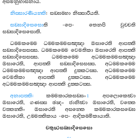
අසමනුභාසනාය
.
නිස‍්සාරණීයන‍්ති
:
සඞ‍්ඝම‍්හා
නිස‍්සාරීයති
.
සඞ‍්ඝාදිසෙසො
ති
-
පෙ
-
තෙනපි
වුච‍්චති
සඞ‍්ඝාදිසෙසොති
.
ධම‍්මකම‍්මෙ
ධම‍්මකම‍්මසඤ‍්ඤා
ඔසාරෙති
ආපත‍්ති
සඞ‍්ඝාදිසෙසස‍්ස
.
ධම‍්මකම‍්මෙ
වෙමතිකා
ඔසාරෙති
ආපත‍්ති
සඞ‍්ඝාදිසෙසස‍්ස
.
ධම‍්මකම‍්මෙ
අධම‍්මකම‍්මසඤ‍්ඤා
ඔසාරෙති
,
ආපත‍්ති
සඞ‍්ඝාදිසෙසස‍්ස
.
අධම‍්මකම‍්මෙ
ධම‍්මකම‍්මසඤ‍්ඤා
ආපත‍්ති
දුක‍්කටස‍්ස
.
අධම‍්මකම‍්මෙ
වෙමතිකා
ආපත‍්ති
දුක‍්කටස‍්ස
.
අධම‍්මකම‍්මෙ
අධම‍්මකම‍්මසඤ‍්ඤා
ආපත‍්ති
දුක‍්කටස‍්ස
.
අනාපත‍්ති
:
කම‍්මකාරකසඞ‍්ඝං
අපලොකෙත්‍වා
1
ඔසාරෙති
,
ගණස‍්ස
ඡන්‍දං
ජානිත්‍වා
ඔසාරෙති
,
වත‍්තෙ
වත‍්තන‍්තිං
ඔසාරෙති
අසන‍්තෙ
කම‍්මකාරකසඞ‍්ඝෙ
ඔසාරෙති
,
උම‍්මත‍්තිකාය
-
පෙ
-
ආදිකම‍්මිකායාති
.
චතුත්‍ථසඞ‍්ඝාදිසෙසො