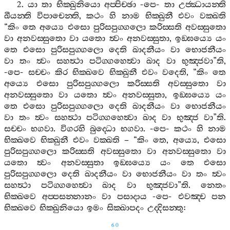
2.
යා
තා
භික‍්ඛුනියො
අප‍්පිච‍්ඡා
-
පෙ
-
තා
උජ‍්ඣායන‍්ති
ඛීයන‍්ති
විපාචෙන‍්ති
,
කථං
හි
නාම
භික‍්ඛුනී
එවං
වක‍්ඛති
“
කිං
තෙ
අය්‍යෙ
එසො
පුරිසපුග‍්ගලො
කරිස‍්සති
අවස‍්සුතො
වා
අනවස‍්සුතො
වා
යතො
ත්‍වං
අනවස‍්සුතා
,
ඉඞ‍්ඝය්‍යෙ
යං
තෙ
එසො
පුරිසපුග‍්ගලො
දෙති
ඛාදනීයං
වා
භොජනීයං
වා
තං
ත්‍වං
සහත්‍ථා
පටිග‍්ගහෙත්‍වා
ඛාද
වා
භුඤ‍්ජවා
”
ති
,
-
පෙ
-
සච‍්චං
කිර
භික‍්ඛවෙ
භික‍්ඛුනී
එවං
වදෙති
, “
කිං
තෙ
අය්‍යෙ
එසො
පුරිසපුග‍්ගලො
කරිස‍්සති
අවස‍්සුතො
වා
අනවස‍්සුතො
වා
යතො
ත්‍වං
අනවස‍්සුතා
,
ඉඞ‍්ඝය්‍යෙ
යං
තෙ
එසො
පුරිසපුග‍්ගලො
දෙති
ඛාදනීයං
වා
භොජනීයං
වා
තං
ත්‍වං
සහත්‍ථා
පටිග‍්ගහෙත්‍වා
ඛාද
වා
භුඤ‍්ජ
වා
”
ති
.
සච‍්චං
භගවා
.
විගරහි
බුද‍්ධො
භගවා
. -
පෙ
-
කථං
හි
නාම
භික‍්ඛවෙ
භික‍්ඛුනී
එවං
වක‍්ඛති
– “
කිං
තෙ
,
අය්‍යෙ
,
එසො
පුරිසපුග‍්ගලො
කරිස‍්සති
අවස‍්සුතො
වා
අනවස‍්සුතො
වා
යතො
ත්‍වං
අනවස‍්සුතා
ඉඞ‍්ඝය්‍යෙ
යං
තෙ
එසො
පුරිසපුග‍්ගලො
දෙති
ඛාදනීයං
වා
භොජනීයං
වා
තං
ත්‍වං
සහත්‍ථා
පටිග‍්ගහෙත්‍වා
ඛාද
වා
භුඤ‍්ජවා
”
ති
.
නෙතං
භික‍්ඛවෙ
අප‍්පසන‍්නානං
වා
පසාදාය
-
පෙ
-
එවඤ‍්ච
පන
භික‍්ඛවෙ
භික‍්ඛුනියො
ඉමං
සික‍්ඛාපදං
උද‍්දිසන‍්තු
:
60