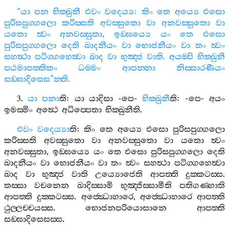
“
යා
පන
භික‍්ඛුනී
එවං
වදෙය්‍ය
:
කිං
තෙ
අය්‍යෙ
එසො
පුරිසපුග‍්ගලො
කරිස‍්සති
අවස‍්සුතො
වා
අනවස‍්සුතො
වා
යතො
ත්‍වං
අනවස‍්සුතා
,
ඉඞ‍්ඝය්‍යෙ
යං
තෙ
එසො
පුරිසපුග‍්ගලො
දෙති
ඛාදනීයං
වා
භොජනීයං
වා
තං
ත්‍වං
සහත්‍ථා
පටිග‍්ගහෙත්‍වා
ඛාද
වා
භුඤ‍්ජ
වාති
.
අයම‍්පි
භික‍්ඛුනී
පඨමාපත‍්තිකං
ධම‍්මං
ආපන‍්නා
නිස‍්සාරණීයං
සඞ‍්ඝාදිසෙස
”
න‍්ති
.
3.
යා
පනා
ති
:
යා
යාදිසා
-
පෙ
-
භික‍්ඛුනී
ති
: -
පෙ
-
අයං
ඉමස‍්මිං
අත්‍ථෙ
අධිප‍්පෙතා
භික‍්ඛුනීති
.
එවං
වදෙය්‍යා
ති
:
කිං
තෙ
අය්‍යෙ
එසො
පුරිසපුග‍්ගලො
කරිස‍්සති
අවස‍්සුතො
වා
අනවස‍්සුතො
වා
යතො
ත්‍වං
අනවස‍්සුතා
,
ඉඞ‍්ඝය්‍යෙ
යං
තෙ
එසො
පුරිසපුග‍්ගලො
දෙති
ඛාදනීයං
වා
භොජනීයං
වා
තං
ත්‍වං
සහත්‍ථා
පටිග‍්ගහෙත්‍වා
ඛාද
වා
භුඤ‍්ජ
වාති
උය්‍යොජෙති
ආපත‍්ති
දුක‍්කටස‍්ස
.
තස‍්සා
වචනෙන
ඛාදිස‍්සාමි
භුඤ‍්ජිස‍්සාමීති
පතිගණ‍්හාති
ආපත‍්ති
දුක‍්කටස‍්ස
.
අජ‍්ඣොහාරෙ
,
අජ‍්ඣොහාරෙ
ආපත‍්ති
ථුල‍්ලච‍්චයස‍්ස
.
භොජනපරියොසානෙ
ආපත‍්ති
සඞ‍්ඝාදිසෙසස‍්ස
.