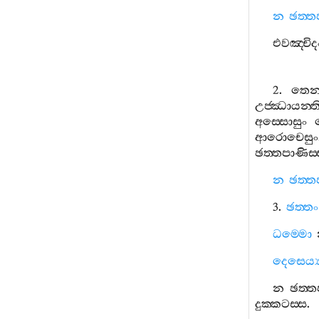
න
ඡත‍්ත
එවඤ‍්චිද
2.
තෙ
උජ‍්ඣායන‍්ත
අස‍්සොසුං
ආරොචෙසුං
ඡත‍්තපාණිස‍
න
ඡත‍්ත
3.
ඡත‍්තං
ධම‍්මො
දෙසෙය්‍
න
ඡත‍්ත
දුක‍්කටස‍්ස
.