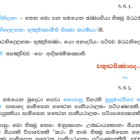
8. 6. 4.
ථිනිදානං
–
තෙන
ඛො
පන
සමයෙන
ඡබ‍්බග‍්ගියා
භික‍්ඛූ
ඔට‍්ඨ
නිල‍්ලෙහකං
භුඤ‍්ජිස‍්සාමීති
සික‍්ඛා
කරණීයා
’
ති
.
‍්ඨනිල‍්ලෙහකං
භුඤ‍්ජිතබ‍්බං
.
යො
අනාදරියං
පටිච‍්ච
ඔට‍්ඨනිල
ි
:
අසඤ‍්චිච‍්ච
-
පෙ
-
ආදිකම‍්මිකස‍්සාති
.
චතුත්‍ථසික‍්ඛාපදං
534
8. 6. 5.
සමයෙන
බුද‍්ධො
භගවා
භග‍්ගෙසු
විහරති
සුසුමාරගිරෙ
පාසාදෙ
සාමිසෙන
හත්‍ථෙන
පානීයථාලකං
පටිගණ‍්හන‍්ති
1
යපුත‍්තියා
සාමිසෙන
හත්‍ථෙන
පානීයථාලකං
පටිග‍්ගහෙස‍්සන‍්ත
ොසුං
ඛො
භික‍්ඛූ
තෙසං
මනුස‍්සානං
උජ‍්ඣායන‍්තානං
ඛීයන‍
ි
ඛීයන‍්ති
විපාචෙන‍්ති
“
කථං
හි
නාම
භික‍්ඛූ
සාමිසෙන
හත
‍්ඛූ
සාමිසෙන
හත්‍ථෙන
පානීයථාලකං
පටිගණ‍්හන‍්තීති
.
සච‍්