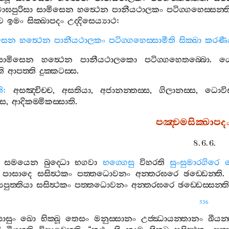
ඝපුරිසා
සාමිසෙන
හත්‍ථෙන
පානීයථාලකං
පටිග‍්ගහෙස‍්සන‍්ත
ෙ
ඉමං
සික‍්ඛාපදං
උද‍්දිසෙය්‍යාථ
:
සෙන
හත්‍ථෙන
පානීයථාලකං
පටිග‍්ගහෙස‍්සාමීති
සික‍්ඛා
කරණී
සාමිසෙන
හත්‍ථෙන
පානීයථාලකො
පටිග‍්ගහෙතබ‍්බො
.
ය
ති
ආපත‍්ති
දුක‍්කටස‍්ස
.
ි
:
අසඤ‍්චිච‍්ච
,
අසතියා
,
අජානන‍්තස‍්ස
,
ගිලානස‍්ස
,
ධොවිස‍
්ස
,
ආදිකම‍්මිකස‍්සාති
.
පඤ‍්චමසික‍්ඛාපද
8. 6. 6.
සමයෙන
බුද‍්ධො
භගවා
භග‍්ගෙසු
විහරති
සුංසුමාරගිරෙ
පාසාදෙ
සසිත්‍ථකං
පත‍්තධොවනං
අන‍්තරඝරෙ
ඡඩ‍්ඩෙන‍්ති
යපුත‍්තියා
සසිත්‍ථකං
පත‍්තධොවනං
අන‍්තරඝරෙ
ඡඩ‍්ඩෙස‍්සන‍්ති
536
ොසුං
ඛො
භික‍්ඛූ
තෙසං
මනුස‍්සානං
උජ‍්ඣායන‍්තානං
ඛීයන‍