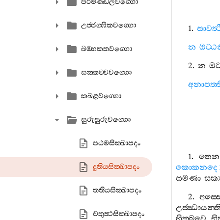
පරිමණ‍්ඩලවග‍්ගො
උජ‍්ජග‍්ඝිකවග‍්ගො
1.
සාවත්‍
න
ඔට‍්ඨ
ඛම‍්භකතවග‍්ගො
2.
න
ඔට
සක‍්කච‍්චවග‍්ගො
අනාපත‍්ත
කබළවග‍්ගො
සුරුසුරුවග‍්ගො
පඨමසික‍්ඛාපදං
1.
තෙන
දුතියසික‍්ඛාපදං
කොකනදෙ
සමණා
සක්‍
තතියසික‍්ඛාපදං
2.
අස‍්ස
උජ‍්ඣායන‍්ත
චතුත්‍ථසික‍්ඛාපදං
භික‍්ඛවෙ
භික