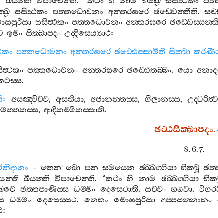
ි
ඛීයන‍්ති
විපාචෙන‍්ති
. “
කථං
හි
නාම
භික‍්ඛූ
සසිත්‍ථකං
පත
‍්ඛූ
සසිත්‍ථකං
පත‍්තධොවනං
අන‍්තරඝරෙ
ඡඩ‍්ඩෙන‍්තීති
.
සච‍
ඝපුරිසා
සසිත්‍ථකං
පත‍්තධොවනං
අන‍්තරඝරෙ
ඡඩ‍්ඩෙස‍්සන‍්ත
ෙ
ඉමං
සික‍්ඛාපදං
උද‍්දිසෙය්‍යාථ
:
‍ථකං
පත‍්තධොවනං
අන‍්තරඝරෙ
ඡඩ‍්ඪෙස‍්සාමීති
සික‍්ඛා
කරණී
ිත්‍ථකං
පත‍්තධොවනං
අන‍්තරඝරෙ
ඡඩ‍්ඪෙතබ‍්බං
.
යො
අනාද
්කටස‍්ස
.
ි
:
අසඤ‍්චිච‍්ච
,
අසතියා
,
අජානන‍්තස‍්ස
,
ගිලානස‍්ස
,
උද‍්ධරිත්‍
්මත‍්තකස‍්ස
,
ආදිකම‍්මිකස‍්සාති
.
ඡට‍්ඨසික‍්ඛාපදං
.
8. 6. 7.
ථිනිදානං
–
තෙන
ඛො
පන
සමයෙන
ඡබ‍්බග‍්ගියා
භික‍්ඛූ
ඡත‍
යන‍්ති
ඛීයන‍්ති
විපාචෙන‍්ති
. “
කථං
හි
නාම
ඡබ‍්බග‍්ගියා
භික‍්
‍්ඛවෙ
ඡත‍්තපාණිස‍්ස
ධම‍්මං
දෙසෙථාති
.
සච‍්චං
භගවා
.
විගර
්ස
ධම‍්මං
දෙසෙස‍්සථ
.
නෙතං
මොඝපුරිසා
අප‍්පසන‍්නානං
ථ
: