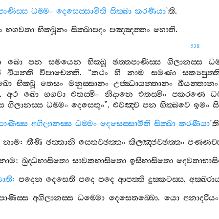
පාණිස‍්ස
ධම‍්මං
දෙසෙස‍්සාමීති
සික‍්ඛා
කරණීයා
’
ති
.
ං
භගවතා
භික‍්ඛූනං
සික‍්ඛාපදං
පඤ‍්ඤත‍්තං
හොති
.
538
න
ඛො
පන
සමයෙන
භික‍්ඛූ
ඡත‍්තපාණිස‍්ස
ගිලානස‍්ස
ධම
ි
ඛීයන‍්ති
විපාචෙන‍්ති
. “
කථං
හි
නාම
සමණා
සක්‍යපුත‍්
ඛො
භික‍්ඛූ
තෙසං
මනුස‍්සානං
උජ‍්ඣායන‍්තානං
ඛීයන‍්තානං
.
අථ
ඛො
භගවා
එතස‍්මිං
නිදානෙ
එතස‍්මිං
පකරණෙ
ධම
්ස
ගිලානස‍්ස
ධම‍්මං
දෙසෙතුං
”.
එවඤ‍්ච
පන
භික‍්ඛවෙ
ඉමං
ස
පාණිස‍්ස
අගිලානස‍්ස
ධම‍්මං
දෙසෙස‍්සාමීති
සික‍්ඛා
කරණීයා
’
ති
නාම
:
තීණි
ඡත‍්තානි
සෙතච‍්ඡත‍්තං
කිලඤ‍්ජච‍්ඡත‍්තං
පණ‍්ණච‍්
නාම
:
බුද‍්ධභාසිතො
සාවකභාසිතො
ඉසිභාසිතො
දෙවතාභාස
යාති
:
පදෙන
දෙසෙති
පදෙ
පදෙ
ආපත‍්ති
දුක‍්කටස‍්ස
.
අක‍්ඛරා
පාණිස‍්ස
අගිලානස‍්ස
ධම‍්මො
දෙසෙතබ‍්බො
.
යො
අනාදරියං