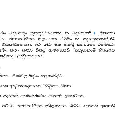
‍්මං
දෙසෙතුං
කුක‍්කුච‍්චායන‍්තා
න
දෙසෙන‍්ති
.
මනුස‍්සා
1
තියා
ඡත‍්තපාණිස‍්ස
ගිලානස‍්ස
ධම‍්මං
න
දෙසෙස‍්සන‍්තී
”
ති
.
විපාචෙන‍්තානං
.
අථ
ඛො
තෙ
භික‍්ඛූ
භගවතො
එතමත්‍ථං
‍්මිං
කථං
කත්‍වා
භික‍්ඛූ
ආමන‍්තෙසි
“
අනුජානාමි
භික‍්ඛවෙ
ික‍්ඛාපදං
උද‍්දිසෙය්‍යාථ
:
.
ඡත‍්තං
මණ‍්ඩල
බද‍්ධං
සලාකබද‍්ධං
.
ිතො
අත්‍ථූපසඤ‍්හිතො
ධම‍්මූපසංහිතො
.
ය
දෙසෙති
අක‍්ඛරක‍්ඛරාය
ආපත‍්ති
දුක‍්කටස‍්ස
.
පටිච‍්ච
ඡත‍්තපාණිස‍්ස
අගිලානස‍්ස
ධම‍්මං
දෙසෙති
ආපත‍්ති