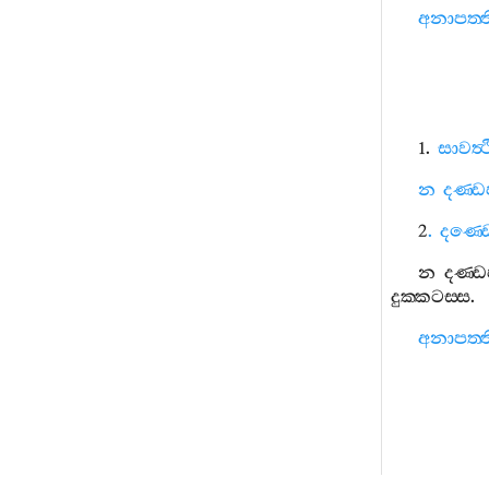
අනාපත‍්ත
1.
සාවත්‍
න
දණ‍්ඩ
2
.
දණ‍්
න
දණ‍්ඩ
දුක‍්කටස‍්ස
.
අනාපත‍්ත