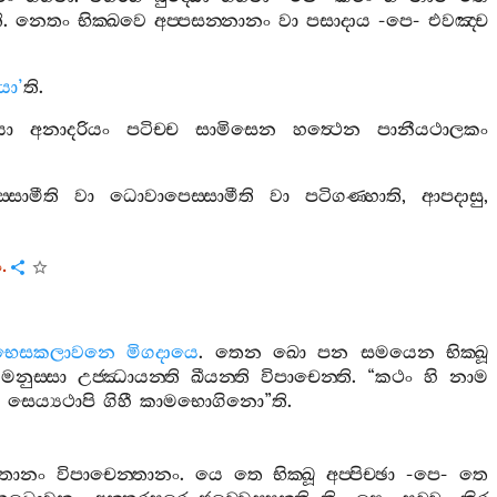
ි
.
නෙතං
භික‍්ඛවෙ
අප‍්පසන‍්නානං
වා
පසාදාය
-
පෙ
-
එවඤ‍්ච
යා
’
ති
.
ො
අනාදරියං
පටිච‍්ච
සාමිසෙන
හත්‍ථෙන
පානීයථාලකං
්සාමීති
වා
ධොවාපෙස‍්සාමීති
වා
පටිගණ‍්හාති
,
ආපදාසු
,
ං
.
භෙසකලාවනෙ
මිගදායෙ
.
තෙන
ඛො
පන
සමයෙන
භික‍්ඛූ
.
මනුස‍්සා
උජ‍්ඣායන‍්ති
ඛීයන‍්ති
විපාචෙන‍්ති
. “
කථං
හි
නාම
සෙය්‍යථාපි
ගිහී
කාමභොගිනො
”
ති
.
්තානං
විපාචෙන‍්තානං
.
යෙ
තෙ
භික‍්ඛූ
අප‍්පිච‍්ඡා
-
පෙ
-
තෙ