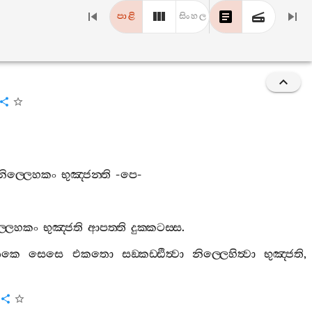
පාළි
සිංහල
නිල‍්ලෙහකං
භුඤ‍්ජන‍්ති
-
පෙ
-
‍්ලෙහකං
භුඤ‍්ජති
ආපත‍්ති
දුක‍්කටස‍්ස
.
්තකෙ
සෙසෙ
එකතො
සඞ‍්කඩ‍්ඪිත්‍වා
නිල‍්ලෙහිත්‍වා
භුඤ‍්ජති
,