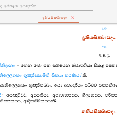
දුතියසික‍්ඛාපදං
530
දුතියසික‍්ඛාපදං
.
532
8. 6. 3.
ථිනිදානං
–
තෙන
ඛො
පන
සමයෙන
ඡබ‍්බග‍්ගියා
භික‍්ඛූ
පත‍්ත
නිල‍්ලෙහකං
භුඤ‍්ජිස‍්සාමීති
සික‍්ඛා
කරණීයා
’
ති
.
‍්තනිල‍්ලෙහකං
භුඤ‍්ජිතබ‍්බං
.
යො
අනාදරියං
පටිච‍්ච
පත‍්තනිල
ි
:
අසඤ‍්චිච‍්ච
,
අස‍්සතියා
,
අජානන‍්තස‍්ස
,
ගිලානස‍්ස
,
පරිත‍
්මත‍්තකස‍්ස
,
ආදිකම‍්මිකස‍්සාති
.
තතියසික‍්ඛාපදං
.