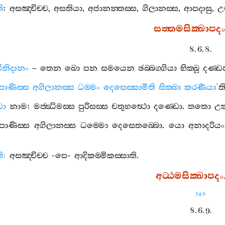
ි
:
අසඤ‍්චිච‍්ච
,
අසතියා
,
අජානන‍්තස‍්ස
,
ගිලානස‍්ස
,
ආපදාසු
,
උම
සත‍්තමසික‍්ඛාපදං
8. 6. 8.
ථිනිදානං
–
තෙන
ඛො
පන
සමයෙන
ඡබ‍්බග‍්ගියා
භික‍්ඛූ
දණ‍්ඩ
පාණිස‍්ස
අගිලානස‍්ස
ධම‍්මං
දෙසෙස‍්සාමීති
සික‍්ඛා
කරණීයා
’
ත
ඩො
නාම
:
මජ‍්ඣිමස‍්ස
පුරිසස‍්ස
චතුහත්‍ථො
දණ‍්ඩො
.
තතො
උක
පාණිස‍්ස
අගිලානස‍්ස
ධම‍්මො
දෙසෙතබ‍්බො
.
යො
අනාදරියං
ි
:
අසඤ‍්චිච‍්ච
-
පෙ
-
ආදිකම‍්මිකස‍්සාති
.
අට‍්ඨමසික‍්ඛාපදං
540
8. 6. 9.