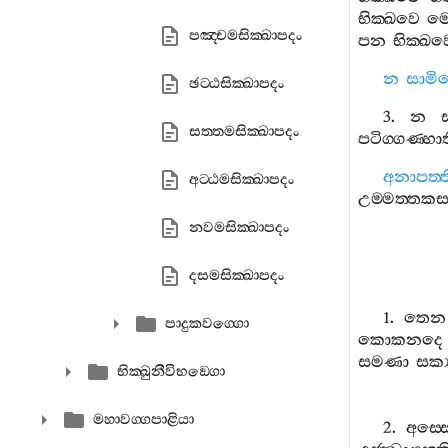
භික‍්ඛවෙ
මො
පඤ‍්චමසික‍්ඛාපදං
පන
භික‍්ඛව
න
සාමි
ඡට‍්ඨසික‍්ඛාපදං
3.
න
සත‍්තමසික‍්ඛාපදං
පටිග‍්ගණ‍්හා
අනාපත‍්ත
අට‍්ඨමසික‍්ඛාපදං
උම‍්මත‍්තකස‍
නවමසික‍්ඛාපදං
දසමසික‍්ඛාපදං
1.
තෙන
පාදුකවග‍්ගො
කොකනදෙ
සමණා
සක්‍
භික‍්ඛුනීවිභඞ‍්ගො
මහාවග‍්ගපාළියා
2.
අස‍්ස