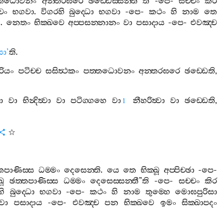
‍්තධොවනං
අන‍්තරඝරෙ
ඡඩ‍්ඩෙස‍්සන‍්ති
ති
-
පෙ
-
සච‍්චං
කිර
්චං
භගවා
.
විගරහි
බුද‍්ධො
භගවා
-
පෙ
-
කථං
හි
නාම
තෙ
ි
.
නෙතං
භික‍්ඛවෙ
අප‍්පසන‍්නානං
වා
පසාදාය
-
පෙ
-
එවඤ‍්ච
යා
’
ති
.
රියං
පටිච‍්ච
සසිත්‍ථකං
පත‍්තධොවනං
අන‍්තරඝරෙ
ඡඩ‍්ඩෙති
,
වා
වා
භින්‍දිත්‍වා
වා
පටිග‍්ගහෙ
වා
නීහරිත්‍වා
වා
ඡඩ‍්ඩෙති
,
1
්තපාණිස‍්ස
ධම‍්මං
දෙසෙන‍්ති
.
යෙ
තෙ
භික‍්ඛූ
අප‍්පිච‍්ඡා
-
පෙ
-
ඛූ
ඡත‍්තපාණිස‍්ස
ධම‍්මං
දෙසෙස‍්සන‍්තී
”
ති
-
පෙ
-
සච‍්චං
කිර
හි
බුද‍්ධො
භගවා
-
පෙ
-
කථං
හි
නාම
තුම‍්හෙ
මොඝපුරිසා
වා
පසාදාය
-
පෙ
-
එවඤ‍්ච
පන
භික‍්ඛවෙ
ඉමං
සික‍්ඛාපදං