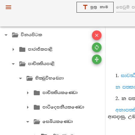
සූත්‍ර නාම
විනයපිටක
පාරාජිකපාළි
පාචිත‍්තියපාළි
1.
සාවත්‍
භික‍්ඛුවිභඞ‍්ගො
න
පත‍්ත
පාචිත‍්තියකණ‍්ඩො
2.
න
පත
පාටිදෙසනීයකණ‍්ඩො
අනාපත‍්ත
ආපදාසු
,
උම‍
සෙඛියකණ‍්ඩො