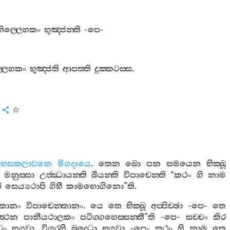
නිල‍්ලෙහකං
භුඤ‍්ජන‍්ති
-
පෙ
-
‍්ලෙහකං
භුඤ‍්ජති
ආපත‍්ති
දුක‍්කටස‍්ස
.
.
භෙසකලාවනෙ
මිගදායෙ
.
තෙන
ඛො
පන
සමයෙන
භික‍්ඛූ
.
මනුස‍්සා
උජ‍්ඣායන‍්ති
ඛීයන‍්ති
විපාචෙන‍්ති
“
කථං
හි
නාම
ි
සෙය්‍යථාපි
ගිහී
කාමභොගිනො
”
ති
.
්තානං
විපාචෙන‍්තානං
.
යෙ
තෙ
භික‍්ඛූ
අප‍්පිච‍්ඡා
-
පෙ
-
තෙ
්‍ථෙන
පානීයථාලකං
පටිග‍්ගහෙස‍්සන‍්තී
”
ති
-
පෙ
-
සච‍්චං
කිර
චං
භගවා
.
විගරහි
බුද‍්ධො
භගවා
-
පෙ
-
කථං
හි
නාම
තෙ