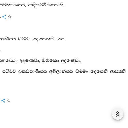
‍්මත‍්තකස‍්ස
,
ආදිකම‍්මිකස‍්සාති
.
.
පාණිස‍්ස
ධම‍්මං
දෙසෙන‍්ති
-
පෙ
-
ි
.
‍්කට‍්ඨො
අදණ‍්ඩො
,
ඔමකො
අදණ‍්ඩො
.
පටිච‍්ච
දණ‍්ඩපාණිස‍්ස
අගිලානස‍්ස
ධම‍්මං
දෙසෙති
ආපත‍්ති
.