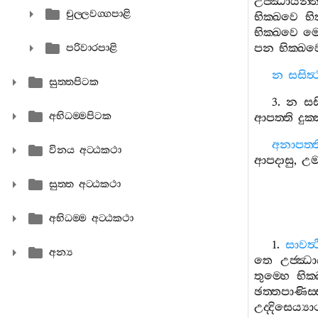
උජ‍්ඣායන‍්ත
චුල‍්ලවග‍්ගපාළි
භික‍්ඛවෙ
භික
භික‍්ඛවෙ
මො
පන
භික‍්ඛව
පරිවාරපාළි
න
සසිත්
සුත‍්තපිටක
3.
න
සස
අභිධම‍්මපිටක
ආපත‍්ති
දුක‍
අනාපත‍්ත
විනය අට‍්ඨකථා
ආපදාසු
,
උම‍
සුත‍්ත අට‍්ඨකථා
අභිධම‍්ම අට‍්ඨකථා
1.
සාවත්‍
අන්‍ය
තෙ
උජ‍්ඣා
තුම‍්හෙ
භික
ඡත‍්තපාණිස‍
උද‍්දිසෙය්‍යා