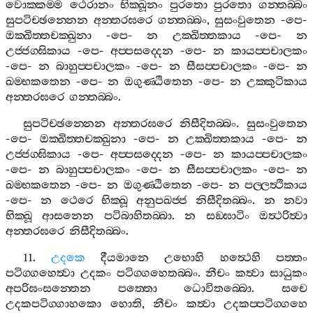
වොක‍්කම‍්ම
ථෙරානං
භික‍්ඛූනං
පුරතො
පුරතො
ගන‍්තබ‍්බං
සුපටිච‍්ඡන‍්නෙන
අන‍්තරඝරෙ
ගන‍්තබ‍්බං
,
සුසංවුතෙන
-
පෙ
-
ඔක‍්ඛිත‍්තචක‍්ඛුනා
-
පෙ
-
න
උක‍්ඛිත‍්තකාය
-
පෙ
-
න
උජ‍්ජග‍්ඝිකාය
-
පෙ
-
අප‍්පසද‍්දෙන
-
පෙ
-
න
කායප‍්පචාලකං
-
පෙ
-
න
බාහුප‍්පචාලකං
-
පෙ
-
න
සීසප‍්පචාලකං
-
පෙ
-
න
ඛම‍්භකතෙන
-
පෙ
-
න
ඔගුණ‍්ඨිතෙන
-
පෙ
-
න
උක‍්කුටිකාය
අන‍්තරඝරෙ
ගන‍්තබ‍්බං
.
සුපටිච‍්ඡන‍්නෙන
අන‍්තරඝරෙ
නිසීදිතබ‍්බං
.
සුසංවුතෙන
-
පෙ
-
ඔක‍්ඛිත‍්තචක‍්ඛුනා
-
පෙ
-
න
උක‍්ඛිත‍්තකාය
-
පෙ
-
න
උජ‍්ජග‍්ඝිකාය
-
පෙ
-
අප‍්පසද‍්දෙන
-
පෙ
-
න
කායප‍්පචාලකං
-
පෙ
-
න
බාහුප‍්පචාලකං
-
පෙ
-
න
සීසප‍්පචාලකං
-
පෙ
-
න
ඛම‍්භකතෙන
-
පෙ
-
න
ඔගුණ‍්ඨිතෙන
-
පෙ
-
න
පල‍්ලත්‍ථිකාය
-
පෙ
-
න
ථෙරෙ
භික‍්ඛූ
අනුපඛජ‍්ජ
නිසීදිතබ‍්බං
.
න
නවා
භික‍්ඛූ
ආසනෙන
පටිබාහිතබ‍්බා
.
න
සඞ‍්ඝාටිං
ඔත්‍ථරිත්‍වා
අන‍්තරඝරෙ
නිසීදිතබ‍්බං
.
11.
උදකෙ
දීයමානෙ
උභොහි
හත්‍ථෙහි
පත‍්තං
පටිග‍්ගහෙත්‍වා
උදකං
පටිග‍්ගහෙතබ‍්බං
.
නීචං
කත්‍වා
සාධුකං
අපරිඝංසන‍්තෙන
පත‍්තො
ධොවිතබ‍්බො
.
සචෙ
උදකපටිග‍්ගාහකො
හොති
,
නීචං
කත්‍වා
උදකප‍්පටිග‍්ගහෙ