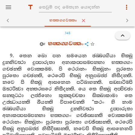
භත‍්තග‍්ගවත‍්තං
348
භත‍්තග‍්ගවත‍්තං
9.
තෙන
ඛො
පන
සමයෙන
ඡබ‍්බග‍්ගියා
භික‍්ඛූ
දුන‍්නිවත්‍ථා
දුප‍්පාරුතා
අනාකප‍්පසම‍්පන‍්නා
භත‍්තග‍්ගං
ගච‍්ඡන‍්ති
වොක‍්කම‍්ම
.
පි
ථෙරානං
භික‍්ඛූනං
පුරතො
පුරතො
ගච‍්ඡන‍්ති
,
ථෙරෙපි
භික‍්ඛූ
අනුපඛජ‍්ජ
නිසීදන‍්ති
.
නවෙ
පි
භික‍්ඛූ
ආසනෙන
පටිබාහන‍්ති
.
සඞ‍්ඝාටිම‍්පි
ඔත්‍ථරිත්‍වා
අන‍්තරඝරෙ
නිසීදන‍්ති
.
යෙ
තෙ
භික‍්ඛූ
අප‍්පිච‍්ඡා
සන‍්තුට‍්ඨා
ලජ‍්ජිනො
කුක‍්කුච‍්චකා
සික‍්ඛාකාමා
තෙ
උජ‍්ඣායන‍්ති
ඛීයන‍්ති
විපාචෙන‍්ති
“
කථං
හි
නාම
ඡබ‍්බග‍්ගියා
භික‍්ඛූ
දුන‍්නිවත්‍ථා
දුප‍්පාරුතා
අනාකප‍්පසම‍්පන‍්නා
භත‍්තග‍්ගං
ගච‍්ඡිස‍්සන‍්ති
වොක‍්කම‍්ම
ථෙරානං
භික‍්ඛූනං
පුරතො
පුරතො
ගච‍්ඡිස‍්සන‍්ති
,
ථෙරෙපි
භික‍්ඛූ
අනුපඛජ‍්ජ
නිසීදිස‍්සන‍්ති
,
නවෙපි
භික‍්ඛූ
ආසනෙනපි