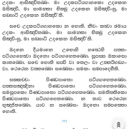
උදකං
ආසිඤ‍්චිතබ‍්බං
මා
උදකපටිග‍්ගාහකො
උදකෙන
ඔසිඤ‍්චි
,
මා
සාමන‍්තා
භික‍්ඛූ
උදකෙන
ඔසිඤ‍්චිංසු
,
මා
සඞ‍්ඝාටි
උදකෙන
ඔසිඤ‍්චී
’
ති
.
සචෙ
උදකපටිග‍්ගාහකො
න
හොති
.
නීචං
කත්‍වා
ඡමාය
උදකං
ආසිඤ‍්චිතබ‍්බං
.
මා
සාමන‍්තා
භික‍්ඛූ
උදකෙන
සිඤ‍්චිංසු
,
මා
සඞ‍්ඝාටි
උදකෙන
ඔසිඤ‍්චී
’
ති
.
ඔදනෙ
දීයමානෙ
උභොහි
හත්‍ථෙහි
පත‍්තං
පටිග‍්ගහෙත්‍වා
ඔදනො
පටිග‍්ගහෙතබ‍්බො
.
සූපස‍්ස
ඔකාසො
කාතබ‍්බො
.
සචෙ
හොති
සප‍්පි
වා
තෙලං
වා
උත‍්තරිභඞ‍්ගං
වා
.
ථෙරෙන
වත‍්තබ‍්බො
සබ‍්බෙසං
සමකං
සම‍්පාදෙහීති
.
සක‍්කච‍්චං
පිණ‍්ඩපාතො
පටිග‍්ගහෙතබ‍්බො
.
පත‍්තසඤ‍්ඤිනා
පිණ‍්ඩපාතො
පටිග‍්ගහෙතබ‍්බො
.
සමසූපකො
පිණ‍්ඩපාතො
පටිග‍්ගහෙතබ‍්බො
.
සමතිත‍්තිකො
පිණ‍්ඩපාතො
පටිග‍්ගහෙතබ‍්බො
.
න
තාව
ථෙරෙන
භුඤ‍්ජිතබ‍්බො
.
යාව
න
සබ‍්බෙසං
ඔදනො
සම‍්පත‍්තො
හොති
.
352