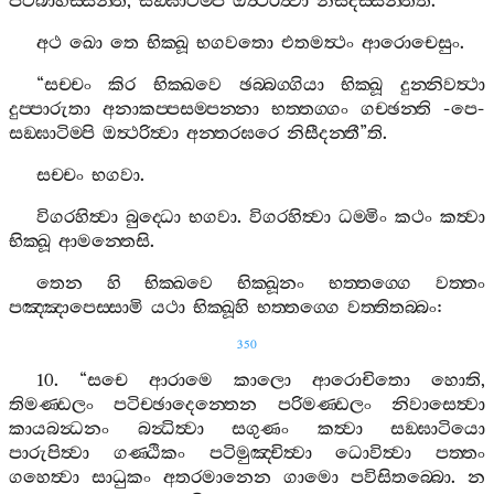
පටිබාහිස‍්සන‍්ති
,
සඞ‍්ඝාටිම‍්පි
ඔත්‍ථරිත්‍වා
නිසීදිස‍්සන‍්තීති
.
අථ
ඛො
තෙ
භික‍්ඛූ
භගවතො
එතමත්‍ථං
ආරොචෙසුං
.
“
සච‍්චං
කිර
භික‍්ඛවෙ
ඡබ‍්බග‍්ගියා
භික‍්ඛූ
දුන‍්නිවත්‍ථා
දුප‍්පාරුතා
අනාකප‍්පසම‍්පන‍්නා
භත‍්තග‍්ගං
ගච‍්ඡන‍්ති
-
පෙ
-
සඞ‍්ඝාටිම‍්පි
ඔත්‍ථරිත්‍වා
අන‍්තරඝරෙ
නිසීදන‍්තී
”
ති
.
සච‍්චං
භගවා
.
විගරහිත්‍වා
බුද‍්ධො
භගවා
.
විගරහිත්‍වා
ධම‍්මිං
කථං
කත්‍වා
භික‍්ඛූ
ආමන‍්තෙසි
.
තෙන
හි
භික‍්ඛවෙ
භික‍්ඛූනං
භත‍්තග‍්ගෙ
වත‍්තං
පඤ‍්ඤාපෙස‍්සාමි
යථා
භික‍්ඛූහි
භත‍්තග‍්ගෙ
වත‍්තිතබ‍්බං
:
350
10. “
සචෙ
ආරාමෙ
කාලො
ආරොචිතො
හොති
,
තිමණ‍්ඩලං
පටිච‍්ඡාදෙන‍්තෙන
පරිමණ‍්ඩලං
නිවාසෙත්‍වා
කායබන්‍ධනං
බන්‍ධිත්‍වා
සගුණං
කත්‍වා
සඞ‍්ඝාටියො
පාරුපිත්‍වා
ගණ‍්ඨිකං
පටිමුඤ‍්චිත්‍වා
ධොවිත්‍වා
පත‍්තං
ගහෙත්‍වා
සාධුකං
අතරමානෙන
ගාමො
පවිසිතබ‍්බො
.
න