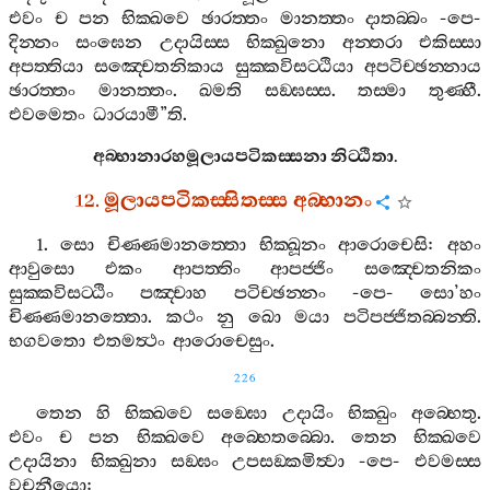
එවං
ච
පන
භික‍්ඛවෙ
ඡාරත‍්තං
මානත‍්තං
දාතබ‍්බං
-
පෙ
-
දින‍්නං
සංඝෙන
උදායිස‍්ස
භික‍්ඛුනො
අන‍්තරා
එකිස‍්සා
අපත‍්තියා
සඤ‍්චෙතනිකාය
සුක‍්කවිසට‍්ඨියා
අපටිච‍්ඡන‍්නාය
ඡාරත‍්තං
මානත‍්තං
.
ඛමති
සඞ‍්ඝස‍්ස
.
තස‍්මා
තුණ‍්හී
.
එවමෙතං
ධාරයාමී
”
ති
.
අබ‍්භානාරහමූලායපටිකස‍්සනා
නිට‍්ඨිතා
.
12.
මූලායපටිකස‍්සිතස‍්ස
අබ‍්භානං
1.
සො
චිණ‍්ණමානත‍්තො
භික‍්ඛූනං
ආරොචෙසි
:
අහං
ආවුසො
එකං
ආපත‍්තිං
ආපජ‍්ජිං
සඤ‍්චෙතනිකං
සුක‍්කවිසට‍්ඨිං
පඤ‍්චාහ
පටිච‍්ඡන‍්නං
-
පෙ
-
සො
’
හං
චිණ‍්ණමානත‍්තො
.
කථං
නු
ඛො
මයා
පටිපජ‍්ජිතබ‍්බන‍්ති
.
භගවතො
එතමත්‍ථං
ආරොචෙසුං
.
226
තෙන
හි
භික‍්ඛවෙ
සඞ‍්ඝො
උදායිං
භික‍්ඛුං
අබ‍්භෙතු
.
එවං
ච
පන
භික‍්ඛවෙ
අබ‍්භෙතබ‍්බො
.
තෙන
භික‍්ඛවෙ
උදායිනා
භික‍්ඛුනා
සඞ‍්ඝං
උපසඞ‍්කමිත්‍වා
-
පෙ
-
එවමස‍්ස
වචනීයො
: