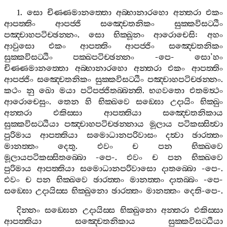
1.
සො
චිණ‍්ණමානත‍්තො
අබ‍්භානාරහො
අන‍්තරා
එකං
ආපත‍්තිං
ආපජ‍්ජි
සඤ‍්චෙතනිකං
සුක‍්කවිසට‍්ඨිං
පඤ‍්චාහපටිච‍්ඡන‍්නං
.
සො
භික‍්ඛූනං
ආරොචෙසි
:
අහං
ආවුසො
එකං
ආපත‍්තිං
ආපජ‍්ජිං
සඤ‍්චෙතනිකං
සුක‍්කවිසට‍්ඨිං
පක‍්ඛපටිච‍්ඡන‍්නං
-
පෙ
-
සො
’
හං
චිණ‍්ණමානත‍්තො
අබ‍්භානාරහො
අන‍්තරා
එකං
ආපත‍්තිං
ආපජ‍්ජිං
සඤ‍්චෙතනිකං
සුක‍්කවිසට‍්ඨිං
පඤ‍්චාහපටිච‍්ඡන‍්නං
.
කථං
නු
ඛො
මයා
පටිපජ‍්ජිතබ‍්බන‍්ති
.
භගවතො
එතමත්‍ථං
ආරොචෙසුං
.
තෙන
හි
භික‍්ඛවෙ
සඞ‍්ඝො
උදායිං
භික‍්ඛුං
අන‍්තරා
එකිස‍්සා
ආපත‍්තියා
සඤ‍්චෙතනිකාය
සුක‍්කවිසට‍්ඨියා
පඤ‍්චාහපටිච‍්ඡන‍්නාය
මූලාය
පටිකස‍්සිත්‍වා
පුරිමාය
ආපත‍්තියා
සමොධානපරිවාසං
දත්‍වා
ඡාරත‍්තං
මානත‍්තං
දෙතු
.
එවං
ච
පන
භික‍්ඛවෙ
මූලායපටිකස‍්සිතබ‍්බො
-
පෙ
-.
එවං
ච
පන
භික‍්ඛවෙ
පුරිමාය
ආපත‍්තියා
සමොධානපරිවාසො
දාතබ‍්බො
-
පෙ
-.
එවං
ච
පන
භික‍්ඛවෙ
ඡාරත‍්තං
මානත‍්තං
දාතබ‍්බං
-
පෙ
-
සඞ‍්ඝො
උදායිස‍්ස
භික‍්ඛුනො
ඡාරත‍්තං
මානත‍්තං
දෙති
-
පෙ
-.
දින‍්නං
සඞ‍්ඝෙන
උදායිස‍්ස
භික‍්ඛුනො
අන‍්තරා
එකිස‍්සා
ආපත‍්තියා
සඤ‍්චෙතනිකාය
සුක‍්කවිසට‍්ඨියා