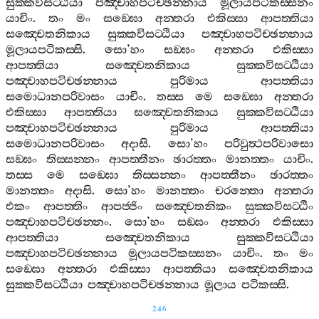
සුක‍්කවිසට‍්ඨියා
පඤ‍්චාහපටිච‍්ඡන‍්නාය
මූලායපටිකස‍්සනං
යාචිං
.
තං
මං
සඞ‍්ඝො
අන‍්තරා
එකිස‍්සා
ආපත‍්තියා
සඤ‍්චෙතනිකාය
සුක‍්කවිසට‍්ඨියා
පඤ‍්චාහපටිච‍්ඡන‍්නාය
මූලායපටිකස‍්සි
.
සො
’
හං
සඞ‍්ඝං
අන‍්තරා
එකිස‍්සා
ආපත‍්තියා
සඤ‍්චෙතනිකාය
සුක‍්කවිසට‍්ඨියා
පඤ‍්චාහපටිච‍්ඡන‍්නාය
පුරිමාය
ආපත‍්තියා
සමොධානපරිවාසං
යාචිං
.
තස‍්ස
මෙ
සඞ‍්ඝො
අන‍්තරා
එකිස‍්සා
ආපත‍්තියා
සඤ‍්චෙතනිකාය
සුක‍්කවිසට‍්ඨියා
පඤ‍්චාහපටිච‍්ඡන‍්නාය
පුරිමාය
ආපත‍්තියා
සමොධානපරිවාසං
අදාසි
.
සො
’
හං
පරිවුත්‍ථපරිවාසො
සඞ‍්ඝං
තිස‍්සන‍්නං
ආපත‍්තීනං
ඡාරත‍්තං
මානත‍්තං
යාචිං
.
තස‍්ස
මෙ
සඞ‍්ඝො
තිස‍්සන‍්නං
ආපත‍්තීනං
ඡාරත‍්තං
මානත‍්තං
අදාසි
.
සො
’
හං
මානත‍්තං
චරන‍්තො
අන‍්තරා
එකං
ආපත‍්තිං
ආපජ‍්ජිං
සඤ‍්චෙතනිකං
සුක‍්කවිසට‍්ඨිං
පඤ‍්චාහපටිච‍්ඡන‍්නං
.
සො
’
හං
සඞ‍්ඝං
අන‍්තරා
එකිස‍්සා
ආපත‍්තියා
සඤ‍්චෙතනිකාය
සුක‍්කවිසට‍්ඨියා
පඤ‍්චාහපටිච‍්ඡන‍්නාය
මූලායපටිකස‍්සනං
යාචිං
.
තං
මං
සඞ‍්ඝො
අන‍්තරා
එකිස‍්සා
ආපත‍්තියා
සඤ‍්චෙතනිකාය
සුක‍්කවිසට‍්ඨියා
පඤ‍්චාහපටිච‍්ඡන‍්නාය
මූලාය
පටිකස‍්සි
.
246