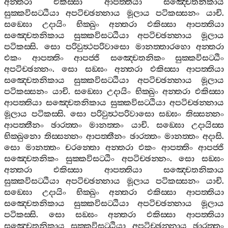
අන‍්තරා
එකිස‍්සා
ආපත‍්තියා
සඤ‍්චෙතනිකාය
සුක‍්කවිසට‍්ඨියා
අපටිච‍්ඡන‍්නාය
මූලාය
පටිකස‍්සනං
යාචි
.
සඞ‍්ඝො
උදායිං
භික‍්ඛුං
අන‍්තරා
එකිස‍්සා
ආපත‍්තියා
සඤ‍්චෙතනිකාය
සුක‍්කවිසට‍්ඨියා
අපටිච‍්ඡන‍්නාය
මූලාය
පටිකස‍්සි
.
සො
පරිවුත්‍ථපරිවාසො
මානත‍්තාරහො
අන‍්තරා
එකං
ආපත‍්තිං
ආපජ‍්ජි
සඤ‍්චෙතනිකං
සුක‍්කවිසට‍්ඨිං
අපටිච‍්ඡන‍්නං
.
සො
සඞ‍්ඝං
අන‍්තරා
එකිස‍්සා
ආපත‍්තියා
සඤ‍්චෙතනිකාය
සුක‍්කවිසට‍්ඨියා
අපටිච‍්ඡන‍්නාය
මූලාය
පටිකස‍්සනං
යාචි
.
සඞ‍්ඝො
උදායිං
භික‍්ඛුං
අන‍්තරා
එකිස‍්සා
ආපත‍්තියා
සඤ‍්චෙතනිකාය
සුක‍්කවිසට‍්ඨියා
අපටිච‍්ඡන‍්නාය
මූලාය
පටිකස‍්සි
.
සො
පරිවුත්‍ථපරිවාසො
සඞ‍්ඝං
තිස‍්සන‍්නං
ආපත‍්තීනං
ඡාරත‍්තං
මානත‍්තං
යාචි
.
සඞ‍්ඝො
උදායිස‍්ස
භික‍්ඛුනො
තිස‍්සන‍්නං
ආපත‍්තීනං
ඡාරත‍්තං
මානත‍්තං
අදාසි
.
සො
මානත‍්තං
චරන‍්තො
අන‍්තරා
එකං
ආපත‍්තිං
ආපජ‍්ජි
සඤ‍්චෙතනිකං
සුක‍්කවිසට‍්ඨිං
අපටිච‍්ඡන‍්නං
.
සො
සඞ‍්ඝං
අන‍්තරා
එකිස‍්සා
ආපත‍්තියා
සඤ‍්චෙතනිකාය
සුක‍්කවිසට‍්ඨියා
අපටිච‍්ඡන‍්නාය
මූලාය
පටිකස‍්සනං
යාචි
.
සඞ‍්ඝො
උදායිං
භික‍්ඛුං
අන‍්තරා
එකිස‍්සා
ආපත‍්තියා
සඤ‍්චෙතනිකාය
සුක‍්කවිසට‍්ඨියා
අපටිච‍්ඡන‍්නාය
මූලාය
පටිකස‍්සි
.
සො
සඞ‍්ඝං
අන‍්තරා
එකිස‍්සා
ආපත‍්තියා
සඤ‍්චෙතනිකාය
සුක‍්කවිසට‍්ඨියා
අපටිච‍්ඡන‍්නාය
ඡාරත‍්තං