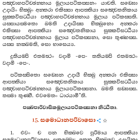
පඤ‍්චාහපටිච‍්ඡන‍්නාය
මූලායපටිකස‍්සනං
යාචති
.
සඞ‍්ඝො
උදායිං
භික‍්ඛුං
අන‍්තරා
එකිස‍්සා
ආපත‍්තියා
සඤ‍්චෙතනිකාය
සුක‍්කවිසට‍්ඨියා
පඤ‍්චාහපටිච‍්ඡන‍්නාය
මූලාය
පටිකස‍්සති
.
යස‍්සායස‍්මතො
ඛමති
උදායිස‍්ස
භික‍්ඛුනො
අන‍්තරා
එකිස‍්සා
ආපත‍්තියා
සඤ‍්චෙතනිකාය
සුක‍්කවිසට‍්ඨියා
පඤ‍්චාහපටිච‍්ඡන‍්නාය
මූලාය
පටිකස‍්සනා
,
සො
තුණ‍්හස‍්ස
.
යස‍්ස
නක‍්ඛමති
,
සො
භාසෙය්‍ය
.
දුතියම‍්පි
එතමත්‍ථං
වදාමි
-
පෙ
-
තතියම‍්පි
එතමත්‍ථං
වදාමි
-
පෙ
-.
පටිකස‍්සිතො
සඞ‍්ඝෙන
උදායී
භික‍්ඛු
අන‍්තරා
එකිස‍්සා
ආපත‍්තියා
සඤ‍්චෙතනිකාය
සුක‍්කවිසට‍්ඨියා
පඤ‍්චාහපටිච‍්ඡන‍්නාය
මූලායපටිකස‍්සනා
.
ඛමති
සඞ‍්ඝස‍්ස
.
තස‍්මා
තුණ‍්හී
.
එවමෙතං
ධාරයාමී
”
ති
.
පක‍්ඛපාරිවාසිකමූලායපටිකස‍්සනා
නිට‍්ඨිතා
.
15.
සමොධානපරිවාසො
1.
එවං
ච
පන
භික‍්ඛවෙ
පුරිමාය
ආපත‍්තියා
සමොධානපරිවාසො
දාතබ‍්බො
:
තෙන
භික‍්ඛවෙ
උදායිනා