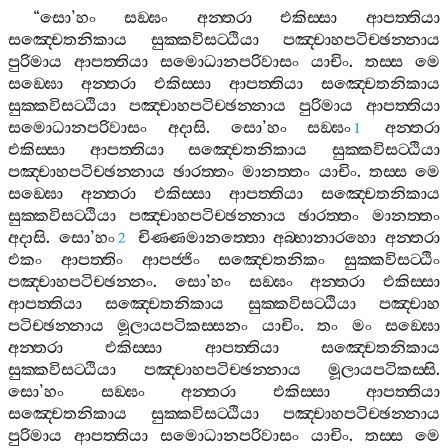
“
සො
’
හං
සඞ‍්ඝං
අන‍්තරා
එකිස‍්සා
ආපත‍්තියා
සඤ‍්චෙතනිකාය
සුක‍්කවිසට‍්ඨියා
පඤ‍්චාහපටිච‍්ඡන‍්නාය
පුරිමාය
ආපත‍්තියා
සමොධානපරිවාසං
යාචිං
.
තස‍්ස
මෙ
සඞ‍්ඝො
අන‍්තරා
එකිස‍්සා
ආපත‍්තියා
සඤ‍්චෙතනිකාය
සුක‍්කවිසට‍්ඨියා
පඤ‍්චාහපටිච‍්ඡන‍්නාය
පුරිමාය
ආපත‍්තියා
සමොධානපරිවාසං
අදාසි
.
සො
’
හං
සඞ‍්ඝං
අන‍්තරා
1
එකිස‍්සා
ආපත‍්තියා
සඤ‍්චෙතනිකාය
සුක‍්කවිසට‍්ඨියා
පඤ‍්චාහපටිච‍්ඡන‍්නාය
ඡාරත‍්තං
මානත‍්තං
යාචිං
.
තස‍්ස
මෙ
සඞ‍්ඝො
අන‍්තරා
එකිස‍්සා
ආපත‍්තියා
සඤ‍්චෙතනිකාය
සුක‍්කවිසට‍්ඨියා
පඤ‍්චාහපටිච‍්ඡන‍්නාය
ඡාරත‍්තං
මානත‍්තං
අදාසි
.
සො
’
හං
චිණ‍්ණමානත‍්තො
අබ‍්භානාරහො
අන‍්තරා
2
එකං
ආපත‍්තිං
ආපජ‍්ජිං
සඤ‍්චෙතනිකං
සුක‍්කවිසට‍්ඨිං
පඤ‍්චාහපටිච‍්ඡන‍්නං
.
සො
’
හං
සඞ‍්ඝං
අන‍්තරා
එකිස‍්සා
ආපත‍්තියා
සඤ‍්චෙතනිකාය
සුක‍්කවිසට‍්ඨියා
පඤ‍්චාහ
පටිච‍්ඡන‍්නාය
මූලායපටිකස‍්සනං
යාචිං
.
තං
මං
සඞ‍්ඝො
අන‍්තරා
එකිස‍්සා
ආපත‍්තියා
සඤ‍්චෙතනිකාය
සුක‍්කවිසට‍්ඨියා
පඤ‍්චාහපටිච‍්ඡන‍්නාය
මූලායපටිකස‍්සි
.
සො
’
හං
සඞ‍්ඝං
අන‍්තරා
එකිස‍්සා
ආපත‍්තියා
සඤ‍්චෙතනිකාය
සුක‍්කවිසට‍්ඨියා
පඤ‍්චාහපටිච‍්ඡන‍්නාය
පුරිමාය
ආපත‍්තියා
සමොධානපරිවාසං
යාචිං
.
තස‍්ස
මෙ