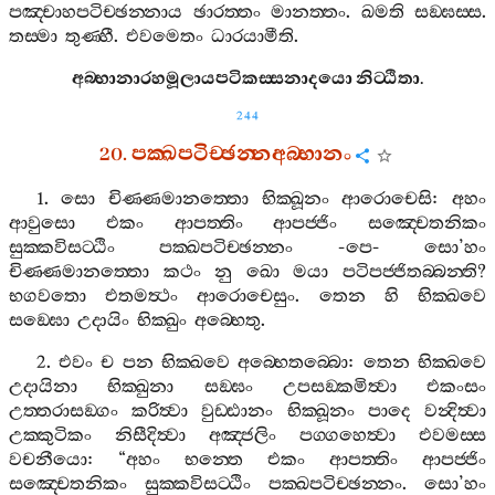
පඤ‍්චාහපටිච‍්ඡන‍්නාය
ඡාරත‍්තං
මානත‍්තං
.
ඛමති
සඞ‍්ඝස‍්ස
.
තස‍්මා
තුණ‍්හී
.
එවමෙතං
ධාරයාමීති
.
අබ‍්භානාරහමූලායපටිකස‍්සනාදයො
නිට‍්ඨිතා
.
244
20.
පක‍්ඛපටිච‍්ඡන‍්නඅබ‍්භානං
1.
සො
චිණ‍්ණමානත‍්තො
භික‍්ඛූනං
ආරොචෙසි
:
අහං
ආවුසො
එකං
ආපත‍්තිං
ආපජ‍්ජිං
සඤ‍්චෙතනිකං
සුක‍්කවිසට‍්ඨිං
පක‍්ඛපටිච‍්ඡන‍්නං
-
පෙ
-
සො
’
හං
චිණ‍්ණමානත‍්තො
කථං
නු
ඛො
මයා
පටිපජ‍්ජිතබ‍්බන‍්ති
?
භගවතො
එතමත්‍ථං
ආරොචෙසුං
.
තෙන
හි
භික‍්ඛවෙ
සඞ‍්ඝො
උදායිං
භික‍්ඛුං
අබ‍්භෙතු
.
2.
එවං
ච
පන
භික‍්ඛවෙ
අබ‍්භෙතබ‍්බො
:
තෙන
භික‍්ඛවෙ
උදායිනා
භික‍්ඛුනා
සඞ‍්ඝං
උපසඞ‍්කමිත්‍වා
එකංසං
උත‍්තරාසඞ‍්ගං
කරිත්‍වා
වුඩ‍්ඪානං
භික‍්ඛූනං
පාදෙ
වන්‍දිත්‍වා
උක‍්කුටිකං
නිසීදිත්‍වා
අඤ‍්ජලිං
පග‍්ගහෙත්‍වා
එවමස‍්ස
වචනීයො
: “
අහං
භන‍්තෙ
එකං
ආපත‍්තිං
ආපජ‍්ජිං
සඤ‍්චෙතනිකං
සුක‍්කවිසට‍්ඨිං
පක‍්ඛපටිච‍්ඡන‍්නං
.
සො
’
හං