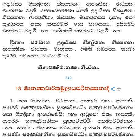
උදායිස‍්ස
භික‍්ඛුනො
තිස‍්සන‍්නං
ආපත‍්තීනං
ඡාරත‍්තං
මානත‍්තං
දෙති
.
යස‍්සායස‍්මතො
ඛමති
උදායිස‍්ස
භික‍්ඛුනො
තිස‍්සන‍්නං
ආපත‍්තීනං
ඡාරත‍්තං
මානත‍්තස‍්ස
දානං
,
සො
තුණ‍්හස‍්ස
.
යස‍්ස
නක‍්ඛමති
සො
භාසෙය්‍ය
.
දුතියම‍්පි
එතමත්‍ථං
වදාමි
-
පෙ
-
තතියම‍්පි
එතමත්‍ථං
වදාමි
-
පෙ
-
දින‍්නං
සඞ‍්ඝෙන
උදායිස‍්ස
භික‍්ඛුනො
තිස‍්සන‍්නං
ආපත‍්තීනං
ඡාරත‍්තං
මානත‍්තං
.
ඛමති
සඞ‍්ඝස‍්ස
,
තස‍්මා
තුණ‍්හී
.
එවමෙතං
ධාරයාමී
”
ති
.
තිකාපත‍්තිමානත‍්තං
නිට‍්ඨිතං
.
242
18.
මානත‍්තචාරිකමූලායපටිකස‍්සනාදි
1.
සො
මානත‍්තං
චරන‍්තො
අන‍්තරා
එකං
ආපත‍්තිං
ආපජ‍්ජි
සඤ‍්චෙතනිකං
සුක‍්කවිසට‍්ඨිං
පඤ‍්චාහපටිච‍්ඡන‍්නං
.
සො
භික‍්ඛූනං
ආරොචෙසි
:
අහං
ආවුසො
එකං
ආපත‍්තිං
ආපජ‍්ජිං
සඤ‍්චෙතනිකං
සුක‍්කවිසට‍්ඨිං
පක‍්ඛපටිච‍්ඡන‍්නං
-
පෙ
-
සො
’
හං
මානත‍්තං
චරන‍්තො
අන‍්තරා
එකං
ආපත‍්තිං
ආපජ‍්ජිං
සඤ‍්චෙතනිකං
සුක‍්කවිසට‍්ඨිං
පඤ‍්චාහපටිච‍්ඡන‍්නං
.