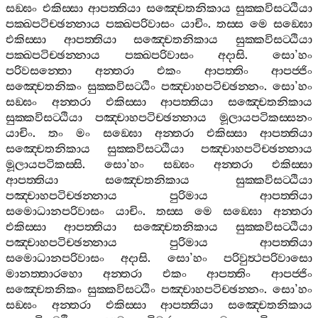
සඞ‍්ඝං
එකිස‍්සා
ආපත‍්තියා
සඤ‍්චෙතනිකාය
සුක‍්කවිසට‍්ඨියා
පක‍්ඛපටිච‍්ඡන‍්නාය
පක‍්ඛපරිවාසං
යාචිං
.
තස‍්ස
මෙ
සඞ‍්ඝො
එකිස‍්සා
ආපත‍්තියා
සඤ‍්චෙතනිකාය
සුක‍්කවිසට‍්ඨියා
පක‍්ඛපටිච‍්ඡන‍්නාය
පක‍්ඛපරිවාසං
අදාසි
.
සො
’
හං
පරිවසන‍්තො
අන‍්තරා
එකං
ආපත‍්තිං
ආපජ‍්ජිං
සඤ‍්චෙතනිකං
සුක‍්කවිසට‍්ඨිං
පඤ‍්චාහපටිච‍්ඡන‍්නං
.
සො
’
හං
සඞ‍්ඝං
අන‍්තරා
එකිස‍්සා
ආපත‍්තියා
සඤ‍්චෙතනිකාය
සුක‍්කවිසට‍්ඨියා
පඤ‍්චාහපටිච‍්ඡන‍්නාය
මූලායපටිකස‍්සනං
යාචිං
.
තං
මං
සඞ‍්ඝො
අන‍්තරා
එකිස‍්සා
ආපත‍්තියා
සඤ‍්චෙතනිකාය
සුක‍්කවිසට‍්ඨියා
පඤ‍්චාහපටිච‍්ඡන‍්නාය
මූලායපටිකස‍්සි
.
සො
’
හං
සඞ‍්ඝං
අන‍්තරා
එකිස‍්සා
ආපත‍්තියා
සඤ‍්චෙතනිකාය
සුක‍්කවිසට‍්ඨියා
පඤ‍්චාහපටිච‍්ඡන‍්නාය
පුරිමාය
ආපත‍්තියා
සමොධානපරිවාසං
යාචිං
.
තස‍්ස
මෙ
සඞ‍්ඝො
අන‍්තරා
එකිස‍්සා
ආපත‍්තියා
සඤ‍්චෙතනිකාය
සුක‍්කවිසට‍්ඨියා
පඤ‍්චාහපටිච‍්ඡන‍්නාය
පුරිමාය
ආපත‍්තියා
සමොධානපරිවාසං
අදාසි
.
සො
’
හං
පරිවුත්‍ථපරිවාසො
මානත‍්තාරහො
අන‍්තරා
එකං
ආපත‍්තිං
ආපජ‍්ජිං
සඤ‍්චෙතනිකං
සුක‍්කවිසට‍්ඨිං
පඤ‍්චාහපටිච‍්ඡන‍්නං
.
සො
’
හං
සඞ‍්ඝං
අන‍්තරා
එකිස‍්සා
ආපත‍්තියා
සඤ‍්චෙතනිකාය