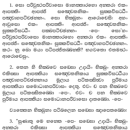
1.
සො
පරිවුත්‍ථපරිවාසො
මානත‍්තාරහො
අන‍්තරා
එකං
ආපත‍්තිං
ආපජ‍්ජි
සඤ‍්චෙතනිකං
සුක‍්කවිසට‍්ඨිං
පඤ‍්චාහපටිච‍්ඡන‍්නං
.
සො
භික‍්ඛූනං
ආරොචෙසි
:
අහං
ආවුසො
එකං
ආපත‍්තිං
ආපජ‍්ජිං
සඤ‍්චෙතනිකං
සුක‍්කවිසට‍්ඨිං
පක‍්ඛපටිච‍්ඡන‍්නං
-
පෙ
-
සො
’
හං
පරිවුත්‍ථපරිවාසො
මානත‍්තාරහො
අන‍්තරා
එකං
ආපත‍්තිං
ආපජ‍්ජිං
සඤ‍්චෙතනිකං
සුක‍්කවිසට‍්ඨිං
පඤ‍්චාහපටිච‍්ඡන‍්නං
.
කථං
නු
ඛො
මයා
පටිපජ‍්ජිතබ‍්බන‍්ති
?
භගවතො
එතමත්‍ථං
ආරොචෙසුං
.
2.
තෙන
හි
භික‍්ඛවෙ
සඞ‍්ඝො
උදායිං
භික‍්ඛුං
අන‍්තරා
එකිස‍්සා
ආපත‍්තියා
සඤ‍්චෙතනිකාය
සුක‍්කවිසට‍්ඨියා
පඤ‍්චාහපටිච‍්ඡන‍්නාය
මූලාය
පටිකස‍්සිත්‍වා
පුරිමාය
ආපත‍්තියා
සමොධානපරිවාසං
දෙතු
.
එවං
ච
පන
භික‍්ඛවෙ
මූලාය
පටිකස‍්සිතබ‍්බො
-
පෙ
-.
එවං
ච
පන
භික‍්ඛවෙ
පුරිමාය
ආපත‍්තියා
සමොධානපරිවාසො
දාතබ‍්බො
. -
පෙ
-
ව්‍යත‍්තෙන
භික‍්ඛුනා
පටිබලෙන
සඞ‍්ඝො
ඤාපෙතබ‍්බො
:
3. “
සුණාතු
මෙ
භන‍්තෙ
-
පෙ
-
සඞ‍්ඝො
උදායිං
භික‍්ඛුං
අන‍්තරා
එකිස‍්සා
ආපත‍්තියා
සඤ‍්චෙතනිකාය