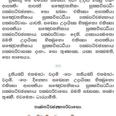
සුණාතු
මෙ
භන‍්තෙ
සඞ‍්ඝො
.
අයං
උදායී
භික‍්ඛු
එකං
ආපත‍්තිං
ආපජ‍්ජි
සඤ‍්චෙතනිකං
සුක‍්කවිසට‍්ඨිං
පක‍්ඛපටිච‍්ඡන‍්නං
.
සො
සඞ‍්ඝං
එකිස‍්සා
ආපත‍්තියා
සඤ‍්චෙතනිකාය
සුක‍්කවිසට‍්ඨියා
පක‍්ඛපටිච‍්ඡන‍්නාය
පක‍්ඛපරිවාසං
යාචති
.
සඞ‍්ඝො
උදායිස‍්ස
භික‍්ඛුනො
එකිස‍්සා
ආපත‍්තියා
සඤ‍්චෙතනිකාය
සුක‍්කවිසට‍්ඨියා
පක‍්ඛපටිච‍්ඡන‍්නාය
පක‍්ඛපරිවාසං
දෙති
.
යස‍්සායස‍්මතො
ඛමති
උදායිස‍්ස
භික‍්ඛුනො
එකිස‍්සා
ආපත‍්තියා
සඤ‍්චෙතනිකාය
සුක‍්කවිසට‍්ඨියා
පක‍්ඛපටිච‍්ඡන‍්නාය
පක‍්ඛපරිවාසස‍්ස
දානං
.
සො
තුණ‍්හස‍්ස
.
යස‍්ස
නක‍්ඛමති
,
සො
භාසෙය්‍ය
.
232
දුතියම‍්පි
එතමත්‍ථං
වදාමි
-
පෙ
-
තතියම‍්පි
එතමත්‍ථං
වදාමි
. -
පෙ
-
දින‍්නො
සඞ‍්ඝෙන
උදායිස‍්ස
භික‍්ඛුනො
එකිස‍්සා
ආපත‍්තියා
සඤ‍්චෙතනිකාය
සුක‍්කවිසට‍්ඨියා
පක‍්ඛපටිච‍්ඡන‍්නාය
පක‍්ඛපරිවාසො
.
ඛමති
සඞ‍්ඝස‍්ස
.
තස‍්මා
තුණ‍්හී
.
එවමෙතං
ධාරයාමීති
.
පක‍්ඛපටිච‍්ඡන‍්නපරිවාසො
.