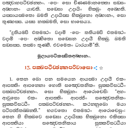
පඤ‍්චාහපටිච‍්ඡන‍්නං
. -
පෙ
-
සො
චිණ‍්ණමානත‍්තො
සඞ‍්ඝං
අබ‍්භානං
යාචති
.
සඞ‍්ඝො
උදායිං
භික‍්ඛුං
අබ‍්භෙති
.
යස‍්සායස‍්මතො
ඛමති
උදායිස‍්ස
භික‍්ඛුනො
අබ‍්භානං
,
සො
තුණ‍්හස‍්ස
.
යස‍්ස
නක‍්ඛමති
,
සො
භාසෙය්‍ය
.
“
දුතියම‍්පි
එතමත්‍ථං
වදාමි
-
පෙ
-
තතියම‍්පි
එතමත්‍ථං
වදාමි
-
පෙ
-
අබ‍්භිතො
සඞ‍්ඝෙන
උදායී
භික‍්ඛු
.
ඛමති
සඞ‍්ඝස‍්ස
.
තස‍්මා
තුණ‍්හී
.
එවමෙතං
ධාරයාමී
”
ති
.
මූලායපටිකස‍්සිතඅබ‍්භානං
.
13.
පක‍්ඛපටිච‍්ඡන‍්නපරිවාසො
1.
තෙන
ඛො
පන
සමයෙන
ආයස‍්මා
උදායී
එකං
ආපත‍්තිං
ආපන‍්නො
හොති
සඤ‍්චෙතනිකං
සුක‍්කවිසට‍්ඨිං
පක‍්ඛපටිච‍්ඡන‍්නං
.
සො
භික‍්ඛූනං
ආරොචෙසි
: “
අහං
ආවුසො
එකං
ආපත‍්තිං
ආපජ‍්ජිං
සඤ‍්චෙතනිකං
සුක‍්කවිසට‍්ඨිං
පක‍්ඛපටිච‍්ඡන‍්නං
.
කථන‍්නුඛො
මයා
පටිපජ‍්ජිතබ‍්බන‍්ති
.”
භගවතො
එතමත්‍ථං
ආරොචෙසුං
:
තෙන
හි
භික‍්ඛවෙ
සඞ‍්ඝො
උදායිස‍්ස
භික‍්ඛුනො
එකිස‍්සා
ආපත‍්තියා
සඤ‍්චෙතනිකාය
සුක‍්කවිසට‍්ඨියා