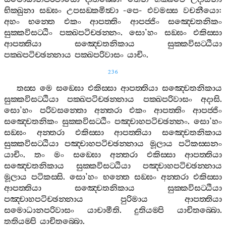
භික‍්ඛුනා
සඞ‍්ඝං
උපසඞ‍්කමිත්‍වා
-
පෙ
-
එවමස‍්ස
වචනීයො
:
අහං
භන‍්තෙ
එකං
ආපත‍්තිං
ආපජ‍්ජිං
සඤ‍්චෙතනිකං
සුක‍්කවිසට‍්ඨිං
පක‍්ඛපටිච‍්ඡන‍්නං
.
සො
’
හං
සඞ‍්ඝං
එකිස‍්සා
ආපත‍්තියා
සඤ‍්චෙතනිකාය
සුක‍්කවිසට‍්ඨියා
පක‍්ඛපටිච‍්ඡන‍්නාය
පක‍්ඛපරිවාසං
යාචිං
.
236
තස‍්ස
මෙ
සඞ‍්ඝො
එකිස‍්සා
ආපත‍්තියා
සඤ‍්චෙතනිකාය
සුක‍්කවිසට‍්ඨියා
පක‍්ඛපටිච‍්ඡන‍්නාය
පක‍්ඛපරිවාසං
අදාසි
.
සො
’
හං
පරිවසන‍්තො
අන‍්තරා
එකං
ආපත‍්තිං
ආපජ‍්ජිං
සඤ‍්චෙතනිකං
සුක‍්කවිසට‍්ඨිං
පඤ‍්චාහපටිච‍්ඡන‍්නං
.
සො
’
හං
සඞ‍්ඝං
අන‍්තරා
එකිස‍්සා
ආපත‍්තියා
සඤ‍්චෙතනිකාය
සුක‍්කවිසට‍්ඨියා
පඤ‍්චාහපටිච‍්ඡන‍්නාය
මූලාය
පටිකස‍්සනං
යාචිං
.
තං
මං
සඞ‍්ඝො
අන‍්තරා
එකිස‍්සා
ආපත‍්තියා
සඤ‍්චෙතනිකාය
සුක‍්කවිසට‍්ඨියා
පඤ‍්චාහපටිච‍්ඡන‍්නාය
මූලාය
පටිකස‍්සි
.
සො
’
හං
භන‍්තෙ
සඞ‍්ඝං
අන‍්තරා
එකිස‍්සා
ආපත‍්තියා
සඤ‍්චෙතනිකාය
සුක‍්කවිසට‍්ඨියා
පඤ‍්චාහපටිච‍්ඡන‍්නාය
පුරිමාය
ආපත‍්තියා
සමොධානපරිවාසං
යාචාමීති
.
දුතියම‍්පි
යාචිතබ‍්බො
.
තතියම‍්පි
යාචිතබ‍්බො
.