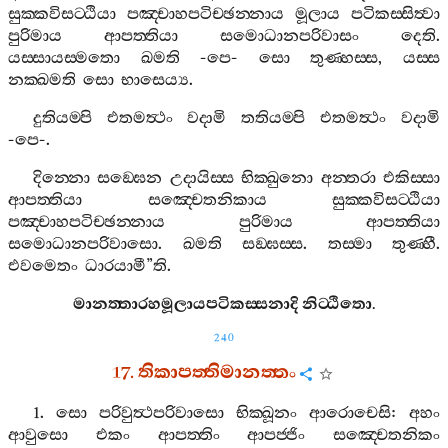
සුක‍්කවිසට‍්ඨියා
පඤ‍්චාහපටිච‍්ඡන‍්නාය
මූලාය
පටිකස‍්සිත්‍වා
පුරිමාය
ආපත‍්තියා
සමොධානපරිවාසං
දෙති
.
යස‍්සායස‍්මතො
ඛමති
-
පෙ
-
සො
තුණ‍්හස‍්ස
,
යස‍්ස
නක‍්ඛමති
සො
භාසෙය්‍ය
.
දුතියම‍්පි
එතමත්‍ථං
වදාමි
තතියම‍්පි
එතමත්‍ථං
වදාමි
-
පෙ
-.
දින‍්නො
සඞ‍්ඝෙන
උදායිස‍්ස
භික‍්ඛුනො
අන‍්තරා
එකිස‍්සා
ආපත‍්තියා
සඤ‍්චෙතනිකාය
සුක‍්කවිසට‍්ඨියා
පඤ‍්චාහපටිච‍්ඡන‍්නාය
පුරිමාය
ආපත‍්තියා
සමොධානපරිවාසො
.
ඛමති
සඞ‍්ඝස‍්ස
.
තස‍්මා
තුණ‍්හී
.
එවමෙතං
ධාරයාමී
”
ති
.
මානත‍්තාරහමූලායපටිකස‍්සනාදි
නිට‍්ඨිතො
.
240
17.
තිකාපත‍්තිමානත‍්තං
1.
සො
පරිවුත්‍ථපරිවාසො
භික‍්ඛූනං
ආරොචෙසි
:
අහං
ආවුසො
එකං
ආපත‍්තිං
ආපජ‍්ජිං
සඤ‍්චෙතනිකං