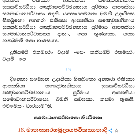
අන‍්තරා
එකිස‍්සා
ආපත‍්තියා
සඤ‍්චෙතනිකාය
සුක‍්කවිසට‍්ඨියා
පඤ‍්චාහපටිච‍්ඡන‍්නාය
පුරිමාය
ආපත‍්තියා
සමොධානපරිවාසං
දෙති
.
යස‍්සායස‍්මතො
ඛමති
උදායිස‍්ස
භික‍්ඛුනො
අන‍්තරා
එකිස‍්සා
ආපත‍්තියා
සඤ‍්චෙතනිකාය
සුක‍්කවිසට‍්ඨියා
පඤ‍්චාහපටිච‍්ඡන‍්නාය
පුරිමාය
ආපත‍්තියා
සමොධානපරිවාසස‍්ස
දානං
,
සො
තුණ‍්හස‍්ස
.
යස‍්ස
නක‍්ඛමති
සො
භාසෙය්‍ය
.
දුතියම‍්පි
එතමත්‍ථං
වදාමි
-
පෙ
-
තතියම‍්පි
එතමත්‍ථං
වදාමි
-
පෙ
-
238
දින‍්නො
සඞ‍්ඝෙන
උදායිස‍්ස
භික‍්ඛුනො
අන‍්තරා
එකිස‍්සා
ආපත‍්තියා
සඤ‍්චෙතනිකාය
සුක‍්කවිසට‍්ඨියා
පඤ‍්චාහපටිච‍්ඡන‍්නාය
පුරිමාය
ආපත‍්තියා
සමොධානපරිවාසො
.
ඛමති
සඞ‍්ඝස‍්ස
.
තස‍්මා
තුණ‍්හී
.
එවමෙතං
ධාරයාමී
”
ති
.
සමොධානපරිවාසො
නිට‍්ඨිතො
.
16.
මානත‍්තාරහමූලායපටිකස‍්සනාදි