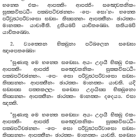
භන‍්තෙ
එකං
ආපත‍්තිං
ආපජ‍්ජිං
සඤ‍්චෙතනිකං
සුක‍්කවිසට‍්ඨිං
පක‍්ඛපටිච‍්ඡන‍්නං
-
පෙ
-
සො
’
හං
භන‍්තෙ
පරිවුත්‍ථපරිවාසො
සඞ‍්ඝං
තිස‍්සන‍්නං
ආපත‍්තීනං
ඡාරත‍්තං
මානත‍්තං
යාචාමීති
.
දුතියම‍්පි
යාචිතබ‍්බො
.
තතියම‍්පි
යාචිතබ‍්බො
.
2.
ව්‍යත‍්තෙන
භික‍්ඛුනා
පටිබලෙන
සඞ‍්ඝො
ඤාපෙතබ‍්බො
:
“
සුණාතු
මෙ
භන‍්තෙ
සඞ‍්ඝො
.
අයං
උදායී
භික‍්ඛු
එකං
ආපත‍්තිං
ආපජ‍්ජි
සඤ‍්චෙතනිකං
සුක‍්කවිසට‍්ඨිං
පක‍්ඛපටිච‍්ඡන‍්නං
. -
පෙ
-
සො
පරිවුත්‍ථපරිවාසො
සඞ‍්ඝං
තිස‍්සන‍්නං
ආපත‍්තීනං
ඡාරත‍්තං
මානත‍්තං
යාචති
.
යදි
සඞ‍්ඝස‍්ස
පත‍්තකල‍්ලං
සඞ‍්ඝො
උදායිස‍්ස
භික‍්ඛුනො
තිස‍්සන‍්නං
ආපත‍්තීනං
ඡාරත‍්තං
මානත‍්තං
දදෙය්‍ය
.
එසා
ඤත‍්ති
.
“
සුණාතු
මෙ
භන‍්තෙ
සඞ‍්ඝො
:
අයං
උදායී
භික‍්ඛු
එකං
ආපත‍්තිං
ආපජ‍්ජි
සඤ‍්චෙතනිකං
සුක‍්කවිසට‍්ඨිං
පක‍්ඛපටිච‍්ඡන‍්නං
-
පෙ
-
සො
පරිවුත්‍ථපරිවාසො
සඞ‍්ඝං
තිස‍්සන‍්නං
ආපත‍්තීනං
ඡාරත‍්තං
මානත‍්තං
යාචති
.
සඞ‍්ඝො