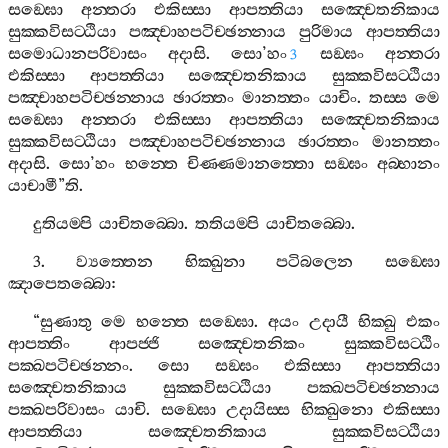
සඞ‍්ඝො
අන‍්තරා
එකිස‍්සා
ආපත‍්තියා
සඤ‍්චෙතනිකාය
සුක‍්කවිසට‍්ඨියා
පඤ‍්චාහපටිච‍්ඡන‍්නාය
පුරිමාය
ආපත‍්තියා
සමොධානපරිවාසං
අදාසි
.
සො
’
හං
සඞ‍්ඝං
අන‍්තරා
3
එකිස‍්සා
ආපත‍්තියා
සඤ‍්චෙතනිකාය
සුක‍්කවිසට‍්ඨියා
පඤ‍්චාහපටිච‍්ඡන‍්නාය
ඡාරත‍්තං
මානත‍්තං
යාචිං
.
තස‍්ස
මෙ
සඞ‍්ඝො
අන‍්තරා
එකිස‍්සා
ආපත‍්තියා
සඤ‍්චෙතනිකාය
සුක‍්කවිසට‍්ඨියා
පඤ‍්චාහපටිච‍්ඡන‍්නාය
ඡාරත‍්තං
මානත‍්තං
අදාසි
.
සො
’
හං
භන‍්තෙ
චිණ‍්ණමානත‍්තො
සඞ‍්ඝං
අබ‍්භානං
යාචාමී
”
ති
.
දුතියම‍්පි
යාචිතබ‍්බො
.
තතියම‍්පි
යාචිතබ‍්බො
.
3.
ව්‍යත‍්තෙන
භික‍්ඛුනා
පටිබලෙන
සඞ‍්ඝො
ඤාපෙතබ‍්බො
:
“
සුණාතු
මෙ
භන‍්තෙ
සඞ‍්ඝො
.
අයං
උදායී
භික‍්ඛු
එකං
ආපත‍්තිං
ආපජ‍්ජි
සඤ‍්චෙතනිකං
සුක‍්කවිසට‍්ඨිං
පක‍්ඛපටිච‍්ඡන‍්නං
.
සො
සඞ‍්ඝං
එකිස‍්සා
ආපත‍්තියා
සඤ‍්චෙතනිකාය
සුක‍්කවිසට‍්ඨියා
පක‍්ඛපටිච‍්ඡන‍්නාය
පක‍්ඛපරිවාසං
යාචි
.
සඞ‍්ඝො
උදායිස‍්ස
භික‍්ඛුනො
එකිස‍්සා
ආපත‍්තියා
සඤ‍්චෙතනිකාය
සුක‍්කවිසට‍්ඨියා