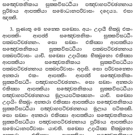
සඤ‍්චෙතනිකාය
සුක‍්කවිසට‍්ඨියා
පඤ‍්චාහපටිච‍්ඡන‍්නාය
පුරිමාය
ආපත‍්තියා
සමොධානපරිවාසං
දදෙය්‍ය
.
එසා
ඤත‍්ති
.
3.
සුණාතු
මෙ
භන‍්තෙ
සඞ‍්ඝො
.
අයං
උදායී
භික‍්ඛු
එකං
ආපත‍්තිං
ආපජ‍්ජි
සඤ‍්චෙතනිකං
සුක‍්කවිසට‍්ඨිං
පක‍්ඛපටිච‍්ඡන‍්නං
.
සො
සඞ‍්ඝං
එකිස‍්සා
ආපත‍්තියා
සඤ‍්චෙතනිකාය
සුක‍්කවිසට‍්ඨියා
පක‍්ඛපටිච‍්ඡන‍්නාය
පක‍්ඛපරිවාසං
යාචි
.
සඞ‍්ඝො
උදායිස‍්ස
භික‍්ඛුනො
එකිස‍්සා
ආපත‍්තියා
සඤ‍්චෙතනිකාය
සුක‍්කවිසට‍්ඨියා
පක‍්ඛපටිච‍්ඡන‍්නාය
පක‍්ඛපරිවාසං
අදාසි
.
සො
පරිවසන‍්තො
අන‍්තරා
එකං
ආපත‍්තිං
ආපජ‍්ජි
සඤ‍්චෙතනිකං
සුක‍්කවිසට‍්ඨිං
පඤ‍්චාහපටිච‍්ඡන‍්නං
.
සො
සඞ‍්ඝං
අන‍්තරා
එකිස‍්සා
ආපත‍්තියා
සඤ‍්චෙතනිකාය
සුක‍්කවිසට‍්ඨියා
පඤ‍්චාහපටිච‍්ඡන‍්නාය
මූලායපටිකස‍්සනං
යාචි
.
සඞ‍්ඝො
උදායිං
භික‍්ඛුං
අන‍්තරා
එකිස‍්සා
ආපත‍්තියා
සඤ‍්චෙතනිකාය
සුක‍්කවිසට‍්ඨියා
පඤ‍්චාහපටිච‍්ඡන‍්නාය
මූලාය
පටිකස‍්සි
.
සො
සඞ‍්ඝං
අන‍්තරා
එකිස‍්සා
ආපත‍්තියා
සඤ‍්චෙතනිකාය
සුක‍්කවිසට‍්ඨියා
පඤ‍්චාහපටිච‍්ඡන‍්නාය
පුරිමාය
ආපත‍්තියා
සමොධානපරිවාසං
යාචති
.
සඞ‍්ඝො
උදායිස‍්ස
භික‍්ඛුනො