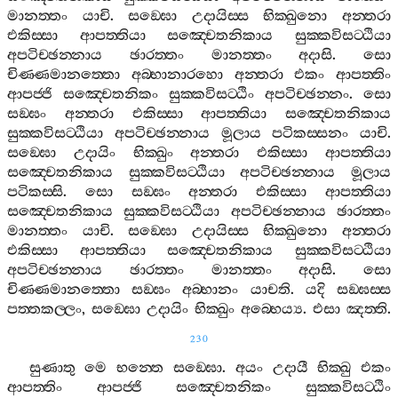
මානත‍්තං
යාචි
.
සඞ‍්ඝො
උදායිස‍්ස
භික‍්ඛුනො
අන‍්තරා
එකිස‍්සා
ආපත‍්තියා
සඤ‍්චෙතනිකාය
සුක‍්කවිසට‍්ඨියා
අපටිච‍්ඡන‍්නාය
ඡාරත‍්තං
මානත‍්තං
අදාසි
.
සො
චිණ‍්ණමානත‍්තො
අබ‍්භානාරහො
අන‍්තරා
එකං
ආපත‍්තිං
ආපජ‍්ජි
සඤ‍්චෙතනිකං
සුක‍්කවිසට‍්ඨිං
අපටිච‍්ඡන‍්නං
.
සො
සඞ‍්ඝං
අන‍්තරා
එකිස‍්සා
ආපත‍්තියා
සඤ‍්චෙතනිකාය
සුක‍්කවිසට‍්ඨියා
අපටිච‍්ඡන‍්නාය
මූලාය
පටිකස‍්සනං
යාචි
.
සඞ‍්ඝො
උදායිං
භික‍්ඛුං
අන‍්තරා
එකිස‍්සා
ආපත‍්තියා
සඤ‍්චෙතනිකාය
සුක‍්කවිසට‍්ඨියා
අපටිච‍්ඡන‍්නාය
මූලාය
පටිකස‍්සි
.
සො
සඞ‍්ඝං
අන‍්තරා
එකිස‍්සා
ආපත‍්තියා
සඤ‍්චෙතනිකාය
සුක‍්කවිසට‍්ඨියා
අපටිච‍්ඡන‍්නාය
ඡාරත‍්තං
මානත‍්තං
යාචි
.
සඞ‍්ඝො
උදායිස‍්ස
භික‍්ඛුනො
අන‍්තරා
එකිස‍්සා
ආපත‍්තියා
සඤ‍්චෙතනිකාය
සුක‍්කවිසට‍්ඨියා
අපටිච‍්ඡන‍්නාය
ඡාරත‍්තං
මානත‍්තං
අදාසි
.
සො
චිණ‍්ණමානත‍්තො
සඞ‍්ඝං
අබ‍්භානං
යාචති
.
යදි
සඞ‍්ඝස‍්ස
පත‍්තකල‍්ලං
,
සඞ‍්ඝො
උදායිං
භික‍්ඛුං
අබ‍්භෙය්‍ය
.
එසා
ඤත‍්ති
.
230
සුණාතු
මෙ
භන‍්තෙ
සඞ‍්ඝො
.
අයං
උදායී
භික‍්ඛු
එකං
ආපත‍්තිං
ආපජ‍්ජි
සඤ‍්චෙතනිකං
සුක‍්කවිසට‍්ඨිං