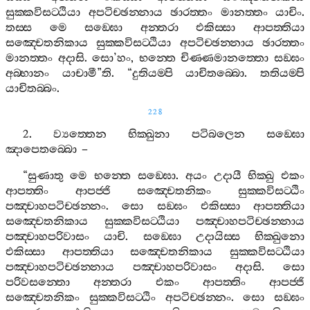
සුක‍්කවිසට‍්ඨියා
අපටිච‍්ඡන‍්නාය
ඡාරත‍්තං
මානත‍්තං
යාචිං
.
තස‍්ස
මෙ
සඞ‍්ඝො
අන‍්තරා
එකිස‍්සා
ආපත‍්තියා
සඤ‍්චෙතනිකාය
සුක‍්කවිසට‍්ඨියා
අපටිච‍්ඡන‍්නාය
ඡාරත‍්තං
මානත‍්තං
අදාසි
.
සො
’
හං
,
භන‍්තෙ
චිණ‍්ණමානත‍්තො
සඞ‍්ඝං
අබ‍්භානං
යාචාමී
”
ති
. “
දුතියම‍්පි
යාචිතබ‍්බො
.
තතියම‍්පි
යාචිතබ‍්බං
.
228
2.
ව්‍යත‍්තෙන
භික‍්ඛුනා
පටිබලෙන
සඞ‍්ඝො
ඤාපෙතබ‍්බො
–
“
සුණාතු
මෙ
භන‍්තෙ
සඞ‍්ඝො
.
අයං
උදායී
භික‍්ඛු
එකං
ආපත‍්තිං
ආපජ‍්ජි
සඤ‍්චෙතනිකං
සුක‍්කවිසට‍්ඨිං
පඤ‍්චාහපටිච‍්ඡන‍්නං
.
සො
සඞ‍්ඝං
එකිස‍්සා
ආපත‍්තියා
සඤ‍්චෙතනිකාය
සුක‍්කවිසට‍්ඨියා
පඤ‍්චාහපටිච‍්ඡන‍්නාය
පඤ‍්චාහපරිවාසං
යාචි
.
සඞ‍්ඝො
උදායිස‍්ස
භික‍්ඛුනො
එකිස‍්සා
ආපත‍්තියා
සඤ‍්චෙතනිකාය
සුක‍්කවිසට‍්ඨියා
පඤ‍්චාහපටිච‍්ඡන‍්නාය
පඤ‍්චාහපරිවාසං
අදාසි
.
සො
පරිවසන‍්තො
අන‍්තරා
එකං
ආපත‍්තිං
ආපජ‍්ජි
සඤ‍්චෙතනිකං
සුක‍්කවිසට‍්ඨිං
අපටිච‍්ඡන‍්නං
.
සො
සඞ‍්ඝං