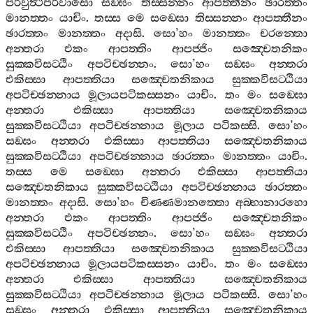
පරිවුත්‍ථපරිවාසො
සඞ‍්ඝං
තිස‍්සන‍්නං
ආපත‍්තීනං
ඡාරත‍්තං
මානත‍්තං
යාචිං
.
තස‍්ස
මෙ
සඞ‍්ඝො
තිස‍්සන‍්නං
ආපත‍්තීනං
ඡාරත‍්තං
මානත‍්තං
අදාසි
.
සො
’
හං
මානත‍්තං
චරන‍්තො
අන‍්තරා
එකං
ආපත‍්තිං
ආපජ‍්ජිං
සඤ‍්චෙතනිකං
සුක‍්කවිසට‍්ඨිං
අපටිච‍්ඡන‍්නං
.
සො
’
හං
සඞ‍්ඝං
අන‍්තරා
එකිස‍්සා
ආපත‍්තියා
සඤ‍්චෙතනිකාය
සුක‍්කවිසට‍්ඨියා
අපටිච‍්ඡන‍්නාය
මූලායපටිකස‍්සනං
යාචිං
.
තං
මං
සඞ‍්ඝො
අන‍්තරා
එකිස‍්සා
ආපත‍්තියා
සඤ‍්චෙතනිකාය
සුක‍්කවිසට‍්ඨියා
අපටිච‍්ඡන‍්නාය
මූලාය
පටිකස‍්සි
.
සො
’
හං
සඞ‍්ඝං
අන‍්තරා
එකිස‍්සා
ආපත‍්තියා
සඤ‍්චෙතනිකාය
සුක‍්කවිසට‍්ඨියා
අපටිච‍්ඡන‍්නාය
ඡාරත‍්තං
මානත‍්තං
යාචිං
.
තස‍්ස
මෙ
සඞ‍්ඝො
අන‍්තරා
එකිස‍්සා
ආපත‍්තියා
සඤ‍්චෙතනිකාය
සුක‍්කවිසට‍්ඨියා
අපටිච‍්ඡන‍්නාය
ඡාරත‍්තං
මානත‍්තං
අදාසි
.
සො
’
හං
චිණ‍්ණමානත‍්තො
අබ‍්භානාරහො
අන‍්තරා
එකං
ආපත‍්තිං
ආපජ‍්ජිං
සඤ‍්චෙතනිකං
සුක‍්කවිසට‍්ඨිං
අපටිච‍්ඡන‍්නං
.
සො
’
හං
සඞ‍්ඝං
අන‍්තරා
එකිස‍්සා
ආපත‍්තියා
සඤ‍්චෙතනිකාය
සුක‍්කවිසට‍්ඨියා
අපටිච‍්ඡන‍්නාය
මූලායපටිකස‍්සනං
යාචිං
.
තං
මං
සඞ‍්ඝො
අන‍්තරා
එකිස‍්සා
ආපත‍්තියා
සඤ‍්චෙතනිකාය
සුක‍්කවිසට‍්ඨියා
අපටිච‍්ඡන‍්නාය
මූලාය
පටිකස‍්සි
.
සො
’
හං
සඞ‍්ඝං
අන‍්තරා
එකිස‍්සා
ආපත‍්තියා
සඤ‍්චෙතනිකාය