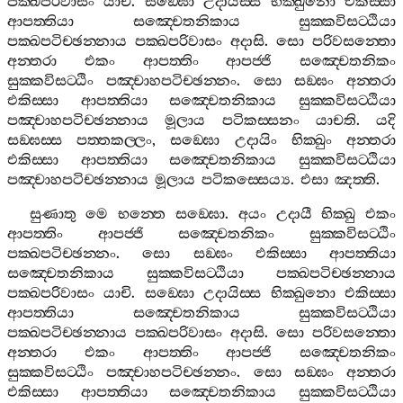
පක‍්ඛපරිවාසං
යාචි
.
සඞ‍්ඝො
උදායිස‍්ස
භික‍්ඛුනො
එකිස‍්සා
ආපත‍්තියා
සඤ‍්චෙතනිකාය
සුක‍්කවිසට‍්ඨියා
පක‍්ඛපටිච‍්ඡන‍්නාය
පක‍්ඛපරිවාසං
අදාසි
.
සො
පරිවසන‍්තො
අන‍්තරා
එකං
ආපත‍්තිං
ආපජ‍්ජි
සඤ‍්චෙතනිකං
සුක‍්කවිසට‍්ඨිං
පඤ‍්චාහපටිච‍්ඡන‍්නං
.
සො
සඞ‍්ඝං
අන‍්තරා
එකිස‍්සා
ආපත‍්තියා
සඤ‍්චෙතනිකාය
සුක‍්කවිසට‍්ඨියා
පඤ‍්චාහපටිච‍්ඡන‍්නාය
මූලාය
පටිකස‍්සනං
යාචති
.
යදි
සඞ‍්ඝස‍්ස
පත‍්තකල‍්ලං
,
සඞ‍්ඝො
උදායිං
භික‍්ඛුං
අන‍්තරා
එකිස‍්සා
ආපත‍්තියා
සඤ‍්චෙතනිකාය
සුක‍්කවිසට‍්ඨියා
පඤ‍්චාහපටිච‍්ඡන‍්නාය
මූලාය
පටිකස‍්සෙය්‍ය
.
එසා
ඤත‍්ති
.
සුණාතු
මෙ
භන‍්තෙ
සඞ‍්ඝො
.
අයං
උදායී
භික‍්ඛු
එකං
ආපත‍්තිං
ආපජ‍්ජි
සඤ‍්චෙතනිකං
සුක‍්කවිසට‍්ඨිං
පක‍්ඛපටිච‍්ඡන‍්නං
.
සො
සඞ‍්ඝං
එකිස‍්සා
ආපත‍්තියා
සඤ‍්චෙතනිකාය
සුක‍්කවිසට‍්ඨියා
පක‍්ඛපටිච‍්ඡන‍්නාය
පක‍්ඛපරිවාසං
යාචි
.
සඞ‍්ඝො
උදායිස‍්ස
භික‍්ඛුනො
එකිස‍්සා
ආපත‍්තියා
සඤ‍්චෙතනිකාය
සුක‍්කවිසට‍්ඨියා
පක‍්ඛපටිච‍්ඡන‍්නාය
පක‍්ඛපරිවාසං
අදාසි
.
සො
පරිවසන‍්තො
අන‍්තරා
එකං
ආපත‍්තිං
ආපජ‍්ජි
සඤ‍්චෙතනිකං
සුක‍්කවිසට‍්ඨිං
පඤ‍්චාහපටිච‍්ඡන‍්නං
.
සො
සඞ‍්ඝං
අන‍්තරා
එකිස‍්සා
ආපත‍්තියා
සඤ‍්චෙතනිකාය
සුක‍්කවිසට‍්ඨියා