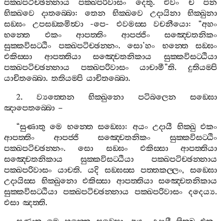
පක‍්ඛපටිච‍්ඡන‍්නාය
පක‍්ඛපරිවාසං
දෙතු
.
එවං
ච
පන
භික‍්ඛවෙ
දාතබ‍්බො
:
තෙන
භික‍්ඛවෙ
උදායිනා
භික‍්ඛුනා
සඞ‍්ඝං
උපසඞ‍්කමිත්‍වා
-
පෙ
-
එවමස‍්ස
වචනීයො
: “
අහං
භන‍්තෙ
එකං
ආපත‍්තිං
ආපජ‍්ජිං
සඤ‍්චෙතනිකං
සුක‍්කවිසට‍්ඨිං
පක‍්ඛපටිච‍්ඡන‍්නං
.
සො
’
හං
භන‍්තෙ
සඞ‍්ඝං
එකිස‍්සා
ආපත‍්තියා
සඤ‍්චෙතනිකාය
සුක‍්කවිසට‍්ඨියා
පක‍්ඛපටිච‍්ඡන‍්නාය
පක‍්ඛපරිවාසං
යාචාමී
”
ති
.
දුතියම‍්පි
යාචිතබ‍්බො
.
තතියම‍්පි
යාචිතබ‍්බො
.
2.
ව්‍යත‍්තෙන
භික‍්ඛුනො
පටිබලෙන
සඞ‍්ඝො
ඤාපෙතබ‍්බො
–
“
සුණාතු
මෙ
භන‍්තෙ
සඞ‍්ඝො
:
අයං
උදායී
භික‍්ඛු
එකං
ආපත‍්තිං
ආපජ‍්ජි
සඤ‍්චෙතනිකං
සුක‍්කවිසට‍්ඨිං
පක‍්ඛපටිච‍්ඡන‍්නං
.
සො
සඞ‍්ඝං
එකිස‍්සා
ආපත‍්තියා
සඤ‍්චෙතනිකාය
සුක‍්කවිසට‍්ඨියා
පක‍්ඛපටිච‍්ඡන‍්නාය
පක‍්ඛපරිවාසං
යාචති
.
යදි
සඞ‍්ඝස‍්ස
පත‍්තකල‍්ලං
,
සඞ‍්ඝො
උදායිස‍්ස
භික‍්ඛුනො
එකිස‍්සා
ආපත‍්තියා
සඤ‍්චෙතනිකාය
සුක‍්කවිසට‍්ඨියා
පක‍්ඛපටිච‍්ඡන‍්නාය
පක‍්ඛපරිවාසං
දදෙය්‍ය
.
එසා
ඤත‍්ති
.