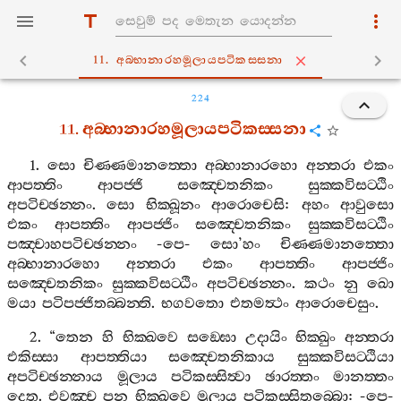
11. අබ‍්භානාරහමූලායපටිකස‍්සනා
224
11.
අබ‍්භානාරහමූලායපටිකස‍්සනා
1.
සො
චිණ‍්ණමානත‍්තො
අබ‍්භානාරහො
අන‍්තරා
එකං
ආපත‍්තිං
ආපජ‍්ජි
සඤ‍්චෙතනිකං
සුක‍්කවිසට‍්ඨිං
අපටිච‍්ඡන‍්නං
.
සො
භික‍්ඛූනං
ආරොචෙසි
:
අහං
ආවුසො
එකං
ආපත‍්තිං
ආපජ‍්ජිං
සඤ‍්චෙතනිකං
සුක‍්කවිසට‍්ඨිං
පඤ‍්චාහපටිච‍්ඡන‍්නං
-
පෙ
-
සො
’
හං
චිණ‍්ණමානත‍්තො
අබ‍්භානාරහො
අන‍්තරා
එකං
ආපත‍්තිං
ආපජ‍්ජිං
සඤ‍්චෙතනිකං
සුක‍්කවිසට‍්ඨිං
අපටිච‍්ඡන‍්නං
.
කථං
නු
ඛො
මයා
පටිපජ‍්ජිතබ‍්බන‍්ති
.
භගවතො
එතමත්‍ථං
ආරොචෙසුං
.
2. “
තෙන
හි
භික‍්ඛවෙ
සඞ‍්ඝො
උදායිං
භික‍්ඛුං
අන‍්තරා
එකිස‍්සා
ආපත‍්තියා
සඤ‍්චෙතනිකාය
සුක‍්කවිසට‍්ඨියා
අපටිච‍්ඡන‍්නාය
මූලාය
පටිකස‍්සිත්‍වා
ඡාරත‍්තං
මානත‍්තං
දෙතු
.
එවඤ‍්ච
පන
භික‍්ඛවෙ
මූලාය
පටිකස‍්සිතබ‍්බො
: -
පෙ
-