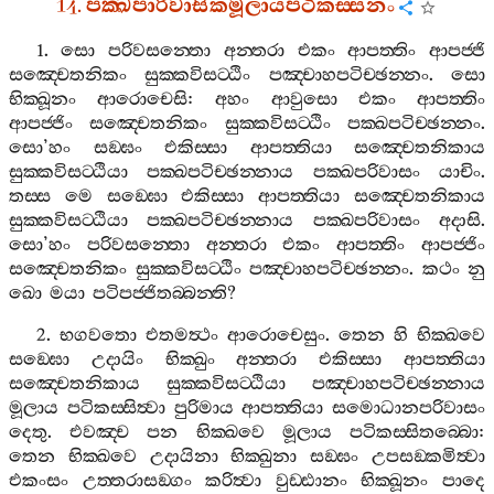
14.
පක‍්ඛපාරිවාසිකමූලායපටිකස‍්සනං
1.
සො
පරිවසන‍්තො
අන‍්තරා
එකං
ආපත‍්තිං
ආපජ‍්ජි
සඤ‍්චෙතනිකං
සුක‍්කවිසට‍්ඨිං
පඤ‍්චාහපටිච‍්ඡන‍්නං
.
සො
භික‍්ඛූනං
ආරොචෙසි
:
අහං
ආවුසො
එකං
ආපත‍්තිං
ආපජ‍්ජිං
සඤ‍්චෙතනිකං
සුක‍්කවිසට‍්ඨිං
පක‍්ඛපටිච‍්ඡන‍්නං
.
සො
’
හං
සඞ‍්ඝං
එකිස‍්සා
ආපත‍්තියා
සඤ‍්චෙතනිකාය
සුක‍්කවිසට‍්ඨියා
පක‍්ඛපටිච‍්ඡන‍්නාය
පක‍්ඛපරිවාසං
යාචිං
.
තස‍්ස
මෙ
සඞ‍්ඝො
එකිස‍්සා
ආපත‍්තියා
සඤ‍්චෙතනිකාය
සුක‍්කවිසට‍්ඨියා
පක‍්ඛපටිච‍්ඡන‍්නාය
පක‍්ඛපරිවාසං
අදාසි
.
සො
’
හං
පරිවසන‍්තො
අන‍්තරා
එකං
ආපත‍්තිං
ආපජ‍්ජිං
සඤ‍්චෙතනිකං
සුක‍්කවිසට‍්ඨිං
පඤ‍්චාහපටිච‍්ඡන‍්නං
.
කථං
නු
ඛො
මයා
පටිපජ‍්ජිතබ‍්බන‍්ති
?
2.
භගවතො
එතමත්‍ථං
ආරොචෙසුං
.
තෙන
හි
භික‍්ඛවෙ
සඞ‍්ඝො
උදායිං
භික‍්ඛුං
අන‍්තරා
එකිස‍්සා
ආපත‍්තියා
සඤ‍්චෙතනිකාය
සුක‍්කවිසට‍්ඨියා
පඤ‍්චාහපටිච‍්ඡන‍්නාය
මූලාය
පටිකස‍්සිත්‍වා
පුරිමාය
ආපත‍්තියා
සමොධානපරිවාසං
දෙතු
.
එවඤ‍්ච
පන
භික‍්ඛවෙ
මූලාය
පටිකස‍්සිතබ‍්බො
:
තෙන
භික‍්ඛවෙ
උදායිනා
භික‍්ඛුනා
සඞ‍්ඝං
උපසඞ‍්කමිත්‍වා
එකංසං
උත‍්තරාසඞ‍්ගං
කරිත්‍වා
වුඩ‍්ඪානං
භික‍්ඛූනං
පාදෙ