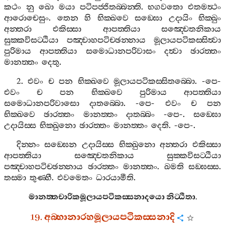
කථං
නු
ඛො
මයා
පටිපජ‍්ජිතබ‍්බන‍්ති
.
භගවතො
එතමත්‍ථං
ආරොචෙසුං
.
තෙන
හි
භික‍්ඛවෙ
සඞ‍්ඝො
උදායිං
භික‍්ඛුං
අන‍්තරා
එකිස‍්සා
ආපත‍්තියා
සඤ‍්චෙතනිකාය
සුක‍්කවිසට‍්ඨියා
පඤ‍්චාහපටිච‍්ඡන‍්නාය
මූලායපටිකස‍්සිත්‍වා
පුරිමාය
ආපත‍්තියා
සමොධානපරිවාසං
දත්‍වා
ඡාරත‍්තං
මානත‍්තං
දෙතු
.
2.
එවං
ච
පන
භික‍්ඛවෙ
මූලායපටිකස‍්සිතබ‍්බො
. -
පෙ
-
එවං
ච
පන
භික‍්ඛවෙ
පුරිමාය
ආපත‍්තියා
සමොධානපරිවාසො
දාතබ‍්බො
. -
පෙ
-
එවං
ච
පන
භික‍්ඛවෙ
ඡාරත‍්තං
මානත‍්තං
දාතබ‍්බං
-
පෙ
-.
සඞ‍්ඝො
උදායිස‍්ස
භික‍්ඛුනො
ඡාරත‍්තං
මානත‍්තං
දෙති
. -
පෙ
-.
දින‍්නං
සඞ‍්ඝෙන
උදායිස‍්ස
භික‍්ඛුනො
අන‍්තරා
එකිස‍්සා
ආපත‍්තියා
සඤ‍්චෙතනිකාය
සුක‍්කවිසට‍්ඨියා
පඤ‍්චාහපටිච‍්ඡන‍්නාය
ඡාරත‍්තං
මානත‍්තං
.
ඛමති
සඞ‍්ඝස‍්ස
.
තස‍්මා
තුණ‍්හී
.
එවමෙතං
ධාරයාමීති
.
මානත‍්තචාරිකමූලායපටිකස‍්සනාදයො
නිට‍්ඨිතා
.
19.
අබ‍්භානාරහමූලායපටිකස‍්සනාදි