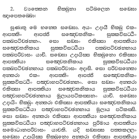
2.
ව්‍යත‍්තෙන
භික‍්ඛුනා
පටිබලෙන
සඞ‍්ඝො
ඤාපෙතබ‍්බො
:
සුණාතු
මෙ
භන‍්තෙ
සඞ‍්ඝො
.
අයං
උදායී
භික‍්ඛු
එකං
ආපත‍්තිං
ආපජ‍්ජි
සඤ‍්චෙතනිකං
සුක‍්කවිසට‍්ඨිං
පක‍්ඛපටිච‍්ඡන‍්නං
.
සො
සඞ‍්ඝං
එකිස‍්සා
ආපත‍්තියා
සඤ‍්චෙතනිකාය
සුක‍්කවිසට‍්ඨියා
පක‍්ඛපටිච‍්ඡන‍්නාය
පක‍්ඛපරිවාසං
යාචි
.
සඞ‍්ඝො
උදායිස‍්ස
භික‍්ඛුනො
එකිස‍්සා
ආපත‍්තියා
සඤ‍්චෙතනිකාය
සුක‍්කවිසට‍්ඨියා
පක‍්ඛපටිච‍්ඡන‍්නාය
පක‍්ඛපරිවාසං
අදාසි
.
සො
පරිවසන‍්තො
අන‍්තරා
එකං
ආපත‍්තිං
ආපජ‍්ජි
සඤ‍්චෙතනිකං
සුක‍්කවිසට‍්ඨිං
පඤ‍්චාහපටිච‍්ඡන‍්නං
.
සො
සඞ‍්ඝං
අන‍්තරා
එකිස‍්සා
ආපත‍්තියා
සඤ‍්චෙතනිකාය
සුක‍්කවිසට‍්ඨියා
පඤ‍්චාහපටිච‍්ඡන‍්නාය
මූලායපටිකස‍්සනං
යාචි
.
සඞ‍්ඝො
උදායිං
භික‍්ඛුං
අන‍්තරා
එකිස‍්සා
ආපත‍්තියා
සඤ‍්චෙතනිකාය
සුක‍්කවිසට‍්ඨියා
පඤ‍්චාහපටිච‍්ඡන‍්නාය
මූලාය
පටිකස‍්සි
.
සො
සඞ‍්ඝං
අන‍්තරා
එකිස‍්සා
ආපත‍්තියා
සඤ‍්චෙතනිකාය
සුක‍්කවිසට‍්ඨියා
පඤ‍්චාහපටිච‍්ඡන‍්නාය
පුරිමාය
ආපත‍්තියා
සමොධානපරිවාසං
යාචති
.
යදි
සඞ‍්ඝස‍්ස
පත‍්තකල‍්ලං
සඞ‍්ඝො
උදායිස‍්ස
භික‍්ඛුනො
අන‍්තරා
එකිස‍්සා
ආපත‍්තියා