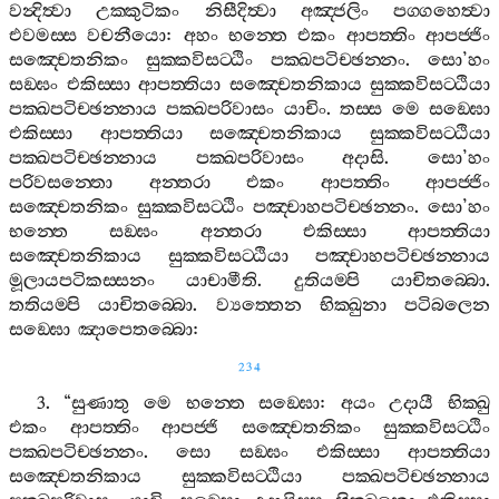
වන්‍දිත්‍වා
උක‍්කුටිකං
නිසීදිත්‍වා
අඤ‍්ජලිං
පග‍්ගහෙත්‍වා
එවමස‍්ස
වචනීයො
:
අහං
භන‍්තෙ
එකං
ආපත‍්තිං
ආපජ‍්ජිං
සඤ‍්චෙතනිකං
සුක‍්කවිසට‍්ඨිං
පක‍්ඛපටිච‍්ඡන‍්නං
.
සො
’
හං
සඞ‍්ඝං
එකිස‍්සා
ආපත‍්තියා
සඤ‍්චෙතනිකාය
සුක‍්කවිසට‍්ඨියා
පක‍්ඛපටිච‍්ඡන‍්නාය
පක‍්ඛපරිවාසං
යාචිං
.
තස‍්ස
මෙ
සඞ‍්ඝො
එකිස‍්සා
ආපත‍්තියා
සඤ‍්චෙතනිකාය
සුක‍්කවිසට‍්ඨියා
පක‍්ඛපටිච‍්ඡන‍්නාය
පක‍්ඛපරිවාසං
අදාසි
.
සො
’
හං
පරිවසන‍්තො
අන‍්තරා
එකං
ආපත‍්තිං
ආපජ‍්ජිං
සඤ‍්චෙතනිකං
සුක‍්කවිසට‍්ඨිං
පඤ‍්චාහපටිච‍්ඡන‍්නං
.
සො
’
හං
භන‍්තෙ
සඞ‍්ඝං
අන‍්තරා
එකිස‍්සා
ආපත‍්තියා
සඤ‍්චෙතනිකාය
සුක‍්කවිසට‍්ඨියා
පඤ‍්චාහපටිච‍්ඡන‍්නාය
මූලායපටිකස‍්සනං
යාචාමීති
.
දුතියම‍්පි
යාචිතබ‍්බො
.
තතියම‍්පි
යාචිතබ‍්බො
.
ව්‍යත‍්තෙන
භික‍්ඛුනා
පටිබලෙන
සඞ‍්ඝො
ඤාපෙතබ‍්බො
:
234
3. “
සුණාතු
මෙ
භන‍්තෙ
සඞ‍්ඝො
:
අයං
උදායී
භික‍්ඛු
එකං
ආපත‍්තිං
ආපජ‍්ජි
සඤ‍්චෙතනිකං
සුක‍්කවිසට‍්ඨිං
පක‍්ඛපටිච‍්ඡන‍්නං
.
සො
සඞ‍්ඝං
එකිස‍්සා
ආපත‍්තියා
සඤ‍්චෙතනිකාය
සුක‍්කවිසට‍්ඨියා
පක‍්ඛපටිච‍්ඡන‍්නාය