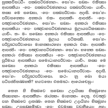
සුක‍්කවිසට‍්ඨිං
පක‍්ඛපටිච‍්ඡන‍්නං
.
සො
’
හං
සඞ‍්ඝං
එකිස‍්සා
ආපත‍්තියා
-
පෙ
-
පක‍්ඛපටිච‍්ඡන‍්නාය
පක‍්ඛපරිවාසං
යාචිං
.
තස‍්ස
මෙ
සඞ‍්ඝො
, -
පෙ
-
පක‍්ඛපරිවාසං
අදාසි
.
සො
’
හං
පරිවසන‍්තො
අන‍්තරා
එකං
ආපත‍්තිං
ආපජ‍්ජිං
-
පෙ
-
පඤ‍්චාහපටිච‍්ඡන‍්නං
,
සො
’
හං
සඞ‍්ඝං
අන‍්තරා
එකිස‍්සා
ආපත‍්තියා
-
පෙ
-
පඤ‍්චාහපටිච‍්ඡන‍්නාය
මූලායපටිකස‍්සනං
යාචිං
.
තං
මං
සඞ‍්ඝො
අන‍්තරා
එකිස‍්සා
ආපත‍්තියා
-
පෙ
-
පඤ‍්චාහපටිච‍්ඡන‍්නාය
මූලාය
පටිකස‍්සි
.
සො
’
හං
පරිවුත්‍ථපරිවාසො
මානත‍්තාරහො
අන‍්තරා
එකං
ආපත‍්තිං
ආපජ‍්ජිං
-
පෙ
-
පඤ‍්චාහපටිච‍්ඡන‍්නං
සො
’
හං
භන‍්තෙ
සඞ‍්ඝං
අන‍්තරා
එකිස‍්සා
ආපත‍්තියා
-
පෙ
-
පඤ‍්චාහපටිච‍්ඡන‍්නාය
පුරිමාය
ආපත‍්තියා
සමොධානපරිවාසං
යාචිං
.
තස‍්ස
මෙ
සඞ‍්ඝො
අන‍්තරා
එකිස‍්සා
ආපත‍්තියා
-
පෙ
-
පඤ‍්චාහපටිච‍්ඡන‍්නාය
-
පෙ
-
සමොධානපරිවාසං
අදාසි
.
සො
’
හං
පරිවුත්‍ථපරිවාසො
.
කථං
නු
ඛො
මයා
පටිපජ‍්ජිතබ‍්බන‍්ති
?
භගවතො
එතමත්‍ථං
ආරොචෙසුං
:
තෙන
හි
භික‍්ඛවෙ
සඞ‍්ඝො
උදායිස‍්ස
භික‍්ඛුනො
තිස‍්සන‍්නං
ආපත‍්තීනං
ඡාරත‍්තං
මානත‍්තං
දෙතු
.
එවඤ‍්ච
පන
භික‍්ඛවෙ
දාතබ‍්බං
තෙන
භික‍්ඛවෙ
උදායිනා
භික‍්ඛුනා
සඞ‍්ඝං
උපසඞ‍්කමිත්‍වා
-
පෙ
-
එවමස‍්ස
වචනීයො
:
අහං