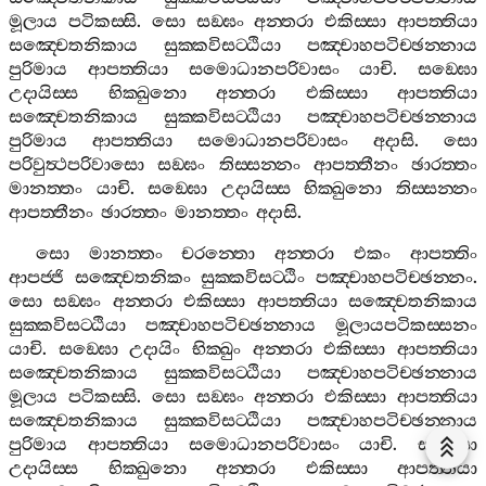
මූලාය
පටිකස‍්සි
.
සො
සඞ‍්ඝං
අන‍්තරා
එකිස‍්සා
ආපත‍්තියා
සඤ‍්චෙතනිකාය
සුක‍්කවිසට‍්ඨියා
පඤ‍්චාහපටිච‍්ඡන‍්නාය
පුරිමාය
ආපත‍්තියා
සමොධානපරිවාසං
යාචි
.
සඞ‍්ඝො
උදායිස‍්ස
භික‍්ඛුනො
අන‍්තරා
එකිස‍්සා
ආපත‍්තියා
සඤ‍්චෙතනිකාය
සුක‍්කවිසට‍්ඨියා
පඤ‍්චාහපටිච‍්ඡන‍්නාය
පුරිමාය
ආපත‍්තියා
සමොධානපරිවාසං
අදාසි
.
සො
පරිවුත්‍ථපරිවාසො
සඞ‍්ඝං
තිස‍්සන‍්නං
ආපත‍්තීනං
ඡාරත‍්තං
මානත‍්තං
යාචි
.
සඞ‍්ඝො
උදායිස‍්ස
භික‍්ඛුනො
තිස‍්සන‍්නං
ආපත‍්තීනං
ඡාරත‍්තං
මානත‍්තං
අදාසි
.
සො
මානත‍්තං
චරන‍්තො
අන‍්තරා
එකං
ආපත‍්තිං
ආපජ‍්ජි
සඤ‍්චෙතනිකං
සුක‍්කවිසට‍්ඨිං
පඤ‍්චාහපටිච‍්ඡන‍්නං
.
සො
සඞ‍්ඝං
අන‍්තරා
එකිස‍්සා
ආපත‍්තියා
සඤ‍්චෙතනිකාය
සුක‍්කවිසට‍්ඨියා
පඤ‍්චාහපටිච‍්ඡන‍්නාය
මූලායපටිකස‍්සනං
යාචි
.
සඞ‍්ඝො
උදායිං
භික‍්ඛුං
අන‍්තරා
එකිස‍්සා
ආපත‍්තියා
සඤ‍්චෙතනිකාය
සුක‍්කවිසට‍්ඨියා
පඤ‍්චාහපටිච‍්ඡන‍්නාය
මූලාය
පටිකස‍්සි
.
සො
සඞ‍්ඝං
අන‍්තරා
එකිස‍්සා
ආපත‍්තියා
සඤ‍්චෙතනිකාය
සුක‍්කවිසට‍්ඨියා
පඤ‍්චාහපටිච‍්ඡන‍්නාය
පුරිමාය
ආපත‍්තියා
සමොධානපරිවාසං
යාචි
.
සඞ‍්ඝො
උදායිස‍්ස
භික‍්ඛුනො
අන‍්තරා
එකිස‍්සා
ආපත‍්තියා