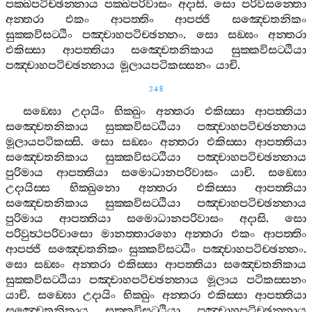
පක‍්ඛපටිච‍්ඡන‍්නාය
පක‍්ඛපරිවාසං
අදාසි
.
සො
පරිවසන‍්තො
අන‍්තරා
එකං
ආපත‍්තිං
ආපජ‍්ජි
සඤ‍්චෙතනිකං
සුක‍්කවිසට‍්ඨිං
පඤ‍්චාහපටිච‍්ඡන‍්නං
.
සො
සඞ‍්ඝං
අන‍්තරා
එකිස‍්සා
ආපත‍්තියා
සඤ‍්චෙතනිකාය
සුක‍්කවිසට‍්ඨියා
පඤ‍්චාහපටිච‍්ඡන‍්නාය
මූලායපටිකස‍්සනං
යාචි
.
248
සඞ‍්ඝො
උදායිං
භික‍්ඛුං
අන‍්තරා
එකිස‍්සා
ආපත‍්තියා
සඤ‍්චෙතනිකාය
සුක‍්කවිසට‍්ඨියා
පඤ‍්චාහපටිච‍්ඡන‍්නාය
මූලායපටිකස‍්සි
.
සො
සඞ‍්ඝං
අන‍්තරා
එකිස‍්සා
ආපත‍්තියා
සඤ‍්චෙතනිකාය
සුක‍්කවිසට‍්ඨියා
පඤ‍්චාහපටිච‍්ඡන‍්නාය
පුරිමාය
ආපත‍්තියා
සමොධානපරිවාසං
යාචි
.
සඞ‍්ඝො
උදායිස‍්ස
භික‍්ඛුනො
අන‍්තරා
එකිස‍්සා
ආපත‍්තියා
සඤ‍්චෙතනිකාය
සුක‍්කවිසට‍්ඨියා
පඤ‍්චාහපටිච‍්ඡන‍්නාය
පුරිමාය
ආපත‍්තියා
සමොධානපරිවාසං
අදාසි
.
සො
පරිවුත්‍ථපරිවාසො
මානත‍්තාරහො
අන‍්තරා
එකං
ආපත‍්තිං
ආපජ‍්ජි
සඤ‍්චෙතනිකං
සුක‍්කවිසට‍්ඨිං
පඤ‍්චාහපටිච‍්ඡන‍්නං
.
සො
සඞ‍්ඝං
අන‍්තරා
එකිස‍්සා
ආපත‍්තියා
සඤ‍්චෙතනිකාය
සුක‍්කවිසට‍්ඨියා
පඤ‍්චාහපටිච‍්ඡන‍්නාය
මූලාය
පටිකස‍්සනං
යාචි
.
සඞ‍්ඝො
උදායිං
භික‍්ඛුං
අන‍්තරා
එකිස‍්සා
ආපත‍්තියා
සඤ‍්චෙතනිකාය
සුක‍්කවිසට‍්ඨියා
පඤ‍්චාහපටිච‍්ඡන‍්නාය