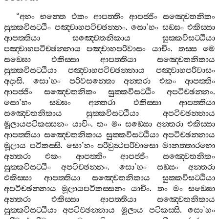
“
අහං
භන‍්තෙ
එකං
ආපත‍්තිං
ආපජ‍්ජිං
සඤ‍්චෙතනිකං
සුක‍්කවිසට‍්ඨිං
පඤ‍්චාහපටිච‍්ඡන‍්නං
.
සො
’
හං
සඞ‍්ඝං
එකිස‍්සා
ආපත‍්තියා
සඤ‍්චෙතනිකාය
සුක‍්කවිසට‍්ඨියා
පඤ‍්චාහපටිච‍්ඡන‍්නාය
පඤ‍්චාහපරිවාසං
යාචිං
.
තස‍්ස
මෙ
සඞ‍්ඝො
එකිස‍්සා
ආපත‍්තියා
සඤ‍්චෙතනිකාය
සුක‍්කවිසට‍්ඨියා
පඤ‍්චාහපටිච‍්ඡන‍්නාය
පඤ‍්චාහපරිවාසං
අදාසි
.
සො
’
හං
පරිවසන‍්තො
අන‍්තරා
එකං
ආපත‍්තිං
ආපජ‍්ජිං
සඤ‍්චෙතනිකං
සුක‍්කවිසට‍්ඨිං
අපටිච‍්ඡන‍්නං
.
සො
’
හං
සඞ‍්ඝං
අන‍්තරා
එකිස‍්සා
ආපත‍්තියා
සඤ‍්චෙතනිකාය
සුක‍්කවිසට‍්ඨියා
අපටිච‍්ඡන‍්නාය
මූලායපටිකස‍්සනං
යාචිං
.
තං
මං
සඞ‍්ඝො
අන‍්තරා
එකිස‍්සා
ආපත‍්තියා
සඤ‍්චෙතනිකාය
සුක‍්කවිසට‍්ඨියා
අපටිච‍්ඡන‍්නාය
මූලාය
පටිකස‍්සි
.
සො
’
හං
පරිවුත්‍ථපරිවාසො
මානත‍්තාරහො
අන‍්තරා
එකං
ආපත‍්තිං
ආපජ‍්ජිං
සඤ‍්චෙතනිකං
සුක‍්කවිසට‍්ඨිං
අපටිච‍්ඡන‍්නං
.
සො
’
හං
සඞ‍්ඝං
අන‍්තරා
එකිස‍්සා
ආපත‍්තියා
සඤ‍්චෙතනිකාය
සුක‍්කවිසට‍්ඨියා
අපටිච‍්ඡන‍්නාය
මූලායපටිකස‍්සනං
යාචිං
.
තං
මං
සඞ‍්ඝො
අන‍්තරා
එකිස‍්සා
ආපත‍්තියා
සඤ‍්චෙතනිකාය
සුක‍්කවිසට‍්ඨියා
අපටිච‍්ඡන‍්නාය
මූලාය
පටිකස‍්සි
.
සො
’
හං