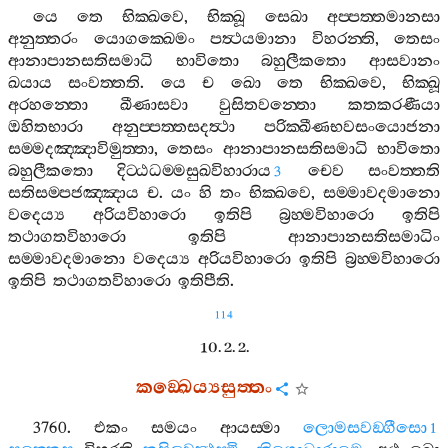
යෙ
තෙ
භික‍්ඛවෙ
,
භික‍්ඛූ
සෙඛා
අප‍්පත‍්තමානසා
අනුත‍්තරං
යොගක‍්ඛෙමං
පත්‍ථයමානා
විහරන‍්ති
,
තෙසං
ආනාපානසතිසමාධි
භාවිතො
බහුලීකතො
ආසවානං
ඛයාය
සංවත‍්තති
.
යෙ
ච
ඛො
තෙ
භික‍්ඛවෙ
,
භික‍්ඛූ
අරහන‍්තො
ඛීණාසවා
වුසිතවන‍්තො
කතකරණීයා
ඔහිතභාරා
අනුප‍්පත‍්තසදත්‍ථා
පරික‍්ඛීණභවසංයොජනා
සම‍්මදඤ‍්ඤාවිමුත‍්තා
,
තෙසං
ආනාපානසතිසමාධි
භාවිතො
බහුලීකතො
දිට‍්ඨධම‍්මසුඛවිහාරාය
චෙව
සංවත‍්තති
3
සතිසම‍්පජඤ‍්ඤාය
ච
.
යං
හි
තං
භික‍්ඛවෙ
,
සම‍්මාවදමානො
වදෙය්‍ය
අරියවිහාරො
ඉතිපි
බ්‍රහ‍්මවිහාරො
ඉතිපි
තථාගතවිහාරො
ඉතිපි
ආනාපානසතිසමාධිං
සම‍්මාවදමානො
වදෙය්‍ය
අරියවිහාරො
ඉතිපි
බ්‍රහ‍්මවිහාරො
ඉතිපි
තථාගතවිහාරො
ඉතිපීති
.
114
10. 2. 2.
කඞ‍්ඛෙය්‍යසුත‍්තං
3760.
එකං
සමයං
ආයස‍්මා
ලොමසවඞ‍්ගීසො
1