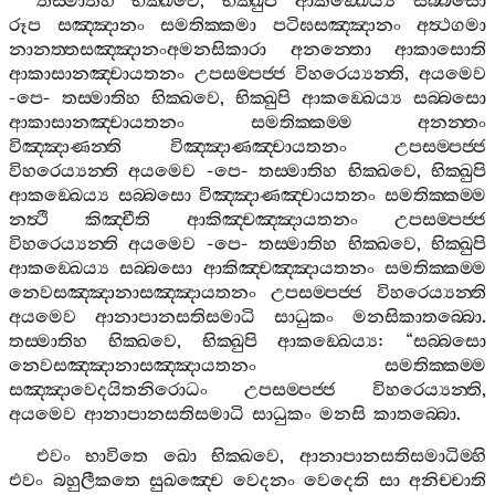
තස‍්මාතිහ
භික‍්ඛවෙ
,
භික‍්ඛුපි
ආකඞ‍්ඛෙය්‍ය
සබ‍්බසො
රූප
සඤ‍්ඤානං
සමතික‍්කමා
පටිඝසඤ‍්ඤානං
අත්‍ථගමා
නානත‍්තසඤ‍්ඤානංඅමනසිකාරා
අනන‍්තො
ආකාසොති
ආකාසානඤ‍්චායතනං
උපසම‍්පජ‍්ජ
විහරෙය්‍යන‍්ති
,
අයමෙව
-
පෙ
-
තස‍්මාතිහ
භික‍්ඛවෙ
,
භික‍්ඛුපි
ආකඞ‍්ඛෙය්‍ය
සබ‍්බසො
ආකාසානඤ‍්චායතනං
සමතික‍්කම‍්ම
අනන‍්තං
විඤ‍්ඤාණන‍්ති
විඤ‍්ඤාණඤ‍්චායතනං
උපසම‍්පජ‍්ජ
විහරෙය්‍යන‍්ති
අයමෙව
-
පෙ
-
තස‍්මාතිහ
භික‍්ඛවෙ
,
භික‍්ඛුපි
ආකඞ‍්ඛෙය්‍ය
සබ‍්බසො
විඤ‍්ඤාණඤ‍්චායතනං
සමතික‍්කම‍්ම
නත්‍ථි
කිඤ‍්චීති
ආකිඤ‍්චඤ‍්ඤායතනං
උපසම‍්පජ‍්ජ
විහරෙය්‍යන‍්ති
අයමෙව
-
පෙ
-
තස‍්මාතිහ
භික‍්ඛවෙ
,
භික‍්ඛුපි
ආකඞ‍්ඛෙය්‍ය
සබ‍්බසො
ආකිඤ‍්චඤ‍්ඤායතනං
සමතික‍්කම‍්ම
නෙවසඤ‍්ඤානාසඤ‍්ඤායතනං
උපසම‍්පජ‍්ජ
විහරෙය්‍යන‍්ති
අයමෙව
ආනාපානසතිසමාධි
සාධුකං
මනසිකාතබ‍්බො
.
තස‍්මාතිහ
භික‍්ඛවෙ
,
භික‍්ඛුපි
ආකඞ‍්ඛෙය්‍ය
: “
සබ‍්බසො
නෙවසඤ‍්ඤානාසඤ‍්ඤායතනං
සමතික‍්කම‍්ම
සඤ‍්ඤාවෙදයිතනිරොධං
උපසම‍්පජ‍්ජ
විහරෙය්‍යන‍්ති
,
අයමෙව
ආනාපානසතිසමාධි
සාධුකං
මනසි
කාතබ‍්බො
.
එවං
භාවිතෙ
ඛො
භික‍්ඛවෙ
,
ආනාපානසතිසමාධිම‍්හි
එවං
බහුලීකතෙ
සුඛඤ‍්චෙ
වෙදනං
වෙදෙති
සා
අනිච‍්චාති