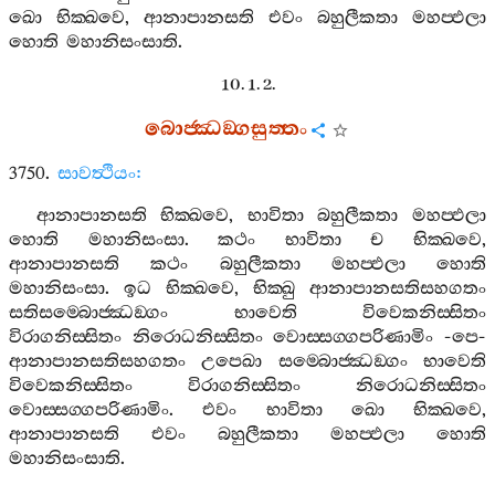
ඛො
භික‍්ඛවෙ
,
ආනාපානසති
එවං
බහුලීකතා
මහප‍්ඵලා
හොති
මහානිසංසාති
.
10. 1. 2.
බොජ‍්ඣඞ‍්ගසුත‍්තං
3750.
සාවත්‍ථියං
:
ආනාපානසති
භික‍්ඛවෙ
,
භාවිතා
බහුලීකතා
මහප‍්ඵලා
හොති
මහානිසංසා
.
කථං
භාවිතා
ච
භික‍්ඛවෙ
,
ආනාපානසති
කථං
බහුලීකතා
මහප‍්ඵලා
හොති
මහානිසංසා
.
ඉධ
භික‍්ඛවෙ
,
භික‍්ඛු
ආනාපානසතිසහගතං
සතිසම‍්බොජ‍්ඣඞ‍්ගං
භාවෙති
විවෙකනිස‍්සිතං
විරාගනිස‍්සිතං
නිරොධනිස‍්සිතං
වොස‍්සග‍්ගපරිණාමිං
-
පෙ
-
ආනාපානසතිසහගතං
උපෙඛා
සම‍්බොජ‍්ඣඞ‍්ගං
භාවෙති
විවෙකනිස‍්සිතං
විරාගනිස‍්සිතං
නිරොධනිස‍්සිතං
වොස‍්සග‍්ගපරිණාමිං
.
එවං
භාවිතා
ඛො
භික‍්ඛවෙ
,
ආනාපානසති
එවං
බහුලීකතා
මහප‍්ඵලා
හොති
මහානිසංසාති
.