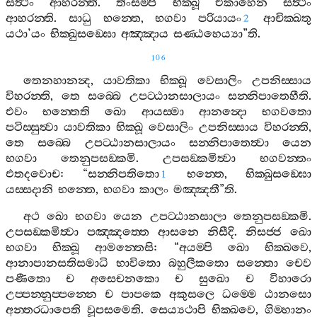
සත්‍ථං
ආහරන‍්ති
.
තිංසම‍්පි
භික‍්ඛූ
එකාහෙන
සත්‍ථං
ආහරන‍්ති
.
සාධු
භන‍්තෙ
,
භගවා
පරියායං
ආචික‍්ඛතු
2
යථා
’
යං
භික‍්ඛුසඞ‍්ඝො
අඤ‍්ඤාය
සණ‍්ඨහෙය්‍යා
”
ති
.
106
තෙනහානන්‍ද
,
යාවතිකා
භික‍්ඛූ
වෙසාලිං
උපනිස‍්සාය
විහරන‍්ති
,
තෙ
සබ‍්බෙ
උපට‍්ඨානසාලායං
සන‍්නිපාතෙහීති
.
එවං
භන‍්තෙති
ඛො
ආයස‍්මා
ආනන්‍දො
භගවතො
පටිස‍්සුත්‍වා
යාවතිකා
භික‍්ඛූ
වෙසාලිං
උපනිස‍්සාය
විහරන‍්ති
,
තෙ
සබ‍්බෙ
උපට‍්ඨානසාලායං
සන‍්නිපාතෙත්‍වා
යෙන
භගවා
තෙනුපසඞ‍්කමි
.
උපසඞ‍්කමිත්‍වා
භගවන‍්තං
එතදවොච
: “
සන‍්නිපතිතො
භන‍්තෙ
,
භික‍්ඛුසඞ‍්ඝො
1
යස‍්සදානි
භන‍්තෙ
,
භගවා
කාලං
මඤ‍්ඤතී
”
ති
.
අථ
ඛො
භගවා
යෙන
උපට‍්ඨානසාලා
තෙනුපසඞ‍්කමි
.
උපසඞ‍්කමිත්‍වා
පඤ‍්ඤත‍්තෙ
ආසනෙ
නිසීදි
.
නිසජ‍්ජ
ඛො
භගවා
භික‍්ඛූ
ආමන‍්තෙසි
: “
අයම‍්පි
ඛො
භික‍්ඛවෙ
,
ආනාපානසතිසමාධි
භාවිතො
බහුලීකතො
සන‍්තො
චෙව
පණීතො
ච
අසෙචනකො
ච
සුඛො
ච
විහාරො
උප‍්පන‍්නුප‍්පන‍්නෙ
ච
පාපකෙ
අකුසලෙ
ධම‍්මෙ
ඨානසො
අන‍්තරධාපෙති
වූපසමෙති
.
සෙය්‍යථාපි
භික‍්ඛවෙ
,
ගිම‍්හානං