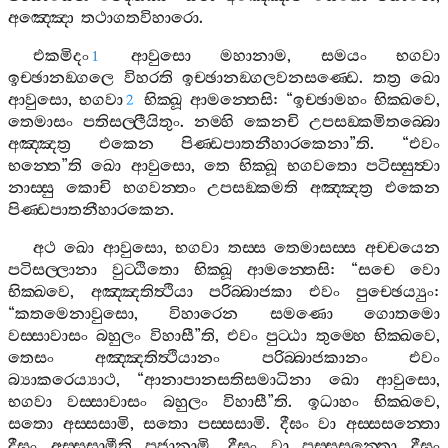
අඤ‍්ඤො
තථාගතවිහාරො
.
එකමිදං
ආවුසො
මහානාම
,
සමයං
භගවා
1
ඉච‍්ඡානඞ‍්ගලෙ
විහරති
ඉච‍්ඡානඞ‍්ගලවනසණ‍්ඩෙ
.
තත්‍ර
ඛො
ආවුසො
,
භගවා
භික‍්ඛූ
ආමන‍්තෙසි
: “
ඉච‍්ඡාමහං
භික‍්ඛවෙ
,
2
තෙමාසං
පතිසල‍්ලීයිතුං
.
නම‍්හි
කෙනචි
උපසඞ‍්කමිතබ‍්බො
අඤ‍්ඤත්‍ර
එකෙන
පිණ‍්ඩපාතනීහාරකෙනා
”
ති
. “
එවං
භන‍්තෙ
”
ති
ඛො
ආවුසො
,
තෙ
භික‍්ඛූ
භගවතො
පටිස‍්සුත්‍වා
නාස‍්සු
කොචි
භගවන‍්තං
උපසඞ‍්කමති
අඤ‍්ඤත්‍ර
එකෙන
පිණ‍්ඩපාතනීහාරකෙන
.
අථ
ඛො
ආවුසො
,
භගවා
තස‍්ස
තෙමාසස‍්ස
අච‍්චයෙන
පටිසල‍්ලානා
වුට‍්ඨිතො
භික‍්ඛූ
ආමන‍්තෙසි
: “
සචෙ
වො
භික‍්ඛවෙ
,
අඤ‍්ඤතිත්‍ථියා
පරිබ‍්බාජකා
එවං
පුච‍්ඡෙය්‍යුං
:
“
කතමෙනාවුසො
,
විහාරෙන
සමණො
ගොතමො
වස‍්සාවාසං
බහුලං
විහාසී
”
ති
,
එවං
පුට‍්ඨා
තුම‍්හෙ
භික‍්ඛවෙ
,
තෙසං
අඤ‍්ඤතිත්‍ථියානං
පරිබ‍්බාජකානං
එවං
බ්‍යාකරෙය්‍යාථ
, “
ආනාපානසතිසමාධිනා
ඛො
ආවුසො
,
භගවා
වස‍්සාවාසං
බහුලං
විහාසී
”
ති
.
ඉධාහං
භික‍්ඛවෙ
,
සතො
අස‍්සසාමි
,
සතො
පස‍්සසාමි
.
දීඝං
වා
අස‍්සසන‍්තො
දීඝං
අස‍්සසාමීති
පජානාමි
,
දීඝං
වා
පස‍්සසන‍්තො
දීඝං