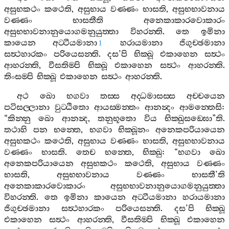
අසුභකථං
කථෙති
,
අසුභාය
වණ‍්ණං
භාසති
,
අසුභභාවනාය
වණ‍්ණං
භාසතීති
අනෙකාකාරවොකාරං
අසුභභාවනානුයොගමනුයුත‍්තා
විහරන‍්ති
.
තෙ
ඉමිනා
කායෙන
අට‍්ටීයමානා
හරායමානා
ජිගුච‍්ඡමානා
1
සත්‍ථහාරකං
පරියෙසන‍්ති
.
දස
’
පි
භික‍්ඛූ
එකාහෙන
සත්‍ථං
ආහරන‍්ති
,
වීසතිම‍්පි
භික‍්ඛූ
එකාහෙන
සත්‍ථං
ආහරන‍්ති
.
තිංසම‍්පි
භික‍්ඛූ
එකාහෙන
සත්‍ථං
ආහරන‍්ති
.
අථ
ඛො
භගවා
තස‍්ස
අද‍්ධමාසස‍්ස
අච‍්චයෙන
පටිසල‍්ලානා
වුට‍්ඨිතො
ආයස‍්මන‍්තං
ආනන්‍දං
ආමන‍්තෙසි
:
“
කින‍්නු
ඛො
ආනන්‍ද
,
තනුභූතො
විය
භික‍්ඛුසඞ‍්ඝො
”
ති
.
තථාහි
පන
භන‍්තෙ
,
භගවා
භික‍්ඛූනං
අනෙකපරියායෙන
අසුභකථං
කථෙති
,
අසුභාය
වණ‍්ණං
භාසති
,
අසුභභාවනාය
වණ‍්ණං
භාසති
.
තෙච
භන‍්තෙ
,
භික‍්ඛු
: “
භගවා
ඛො
අනෙකපරියායෙන
අසුභකථං
කථෙති
,
අසුභාය
වණ‍්ණං
භාසති
,
අසුභභාවනාය
වණ‍්ණං
භාසතී
’
ති
අනෙකාකාරවොකාරං
අසුභභාවනානුයොගමනුයුත‍්තා
විහරන‍්ති
.
තෙ
ඉමිනා
කායෙන
අට‍්ටීයමානා
හරායමානා
ජිගුච‍්ඡමානා
සත්‍ථහාරකං
පරියෙසන‍්ති
.
දස
’
පි
භික‍්ඛූ
එකාහෙන
සත්‍ථං
ආහරන‍්ති
,
වීසතිම‍්පි
භික‍්ඛූ
එකාහෙන