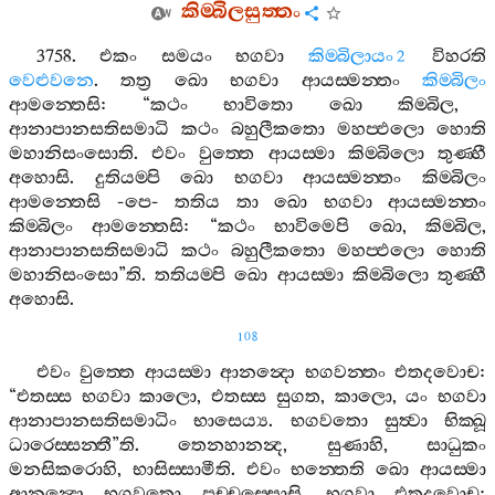
කිම‍්බිලසුත‍්තං
3758.
එකං
සමයං
භගවා
කිම‍්බිලායං
විහරති
2
වෙළුවනෙ
.
තත්‍ර
ඛො
භගවා
ආයස‍්මන‍්තං
කිම‍්බිලං
ආමන‍්තෙසි
: “
කථං
භාවිතො
ඛො
කිම‍්බිල
,
ආනාපානසතිසමාධි
කථං
බහුලීකතො
මහප‍්ඵලො
හොති
මහානිසංසොති
.
එවං
වුත‍්තෙ
ආයස‍්මා
කිම‍්බිලො
තුණ‍්හී
අහොසි
.
දුතියම‍්පි
ඛො
භගවා
ආයස‍්මන‍්තං
කිම‍්බිලං
ආමන‍්තෙසි
-
පෙ
-
තතිය
තා
ඛො
භගවා
ආයස‍්මන‍්තං
කිම‍්බිලං
ආමන‍්තෙසි
: “
කථං
භාවිමෙපි
ඛො
,
කිම‍්බිල
,
ආනාපානසතිසමාධි
කථං
බහුලීකතො
මහප‍්ඵලො
හොති
මහානිසංසො
”
ති
.
තතියම‍්පි
ඛො
ආයස‍්මා
කිම‍්බිලො
තුණ‍්හී
අහොසි
.
108
එවං
වුත‍්තෙ
ආයස‍්මා
ආනන්‍දො
භගවන‍්තං
එතදවොච
:
“
එතස‍්ස
භගවා
කාලො
,
එතස‍්ස
සුගත
,
කාලො
,
යං
භගවා
ආනාපානසතිසමාධිං
භාසෙය්‍ය
.
භගවතො
සුත්‍වා
භික‍්ඛූ
ධාරෙස‍්සන‍්තී
”
ති
.
තෙනහානන්‍ද
,
සුණාහි
,
සාධුකං
මනසිකරොහි
,
භාසිස‍්සාමීති
.
එවං
භන‍්තෙති
ඛො
ආයස‍්මා
ආනන්‍දො
භගවතො
පච‍්චස‍්සොසි
.
භගවා
එතදවොච
: