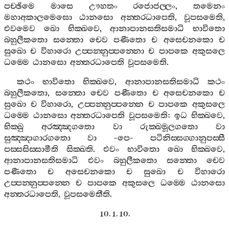
පච‍්ඡිමෙ
මාසෙ
ඌහතං
රජොජල‍්ලං
,
තමෙනං
මහාඅකාලමෙඝො
ඨානසො
අන‍්තරධාපෙති
,
වූපසමෙති
,
එවමෙව
ඛො
භික‍්ඛවෙ
,
ආනාපානසතිසමාධි
භාවිතො
බහුලීකතො
සන‍්තො
චෙව
පණීතො
ච
අසෙචනකො
ච
සුඛො
ච
විහාරො
උප‍්පන‍්නුප‍්පන‍්නො
ච
පාපකෙ
අකුසලෙ
ධම‍්මෙ
ඨානසො
අන‍්තරධාපෙති
වූපසමෙති
.
කථං
භාවිතො
භික‍්ඛවෙ
,
ආනාපානසතිසමාධි
කථං
බහුලීකතො
,
සන‍්තො
චෙව
පණීතො
ච
අසෙචනකො
ච
සුඛො
ච
විහාරො
,
උප‍්පන‍්නුප‍්පන‍්නෙ
ච
පාපකෙ
අකුසලෙ
ධම‍්මෙ
ඨානසො
අන‍්තරධාපෙති
වූපසමෙති
:
ඉධ
භික‍්ඛවෙ
,
භික‍්ඛු
අරඤ‍්ඤගතො
වා
රුක‍්ඛමූලගතො
වා
සුඤ‍්ඤාගාරගතො
වා
-
පෙ
-
පටිනිස‍්සග‍්ගානුපස‍්සී
පස‍්සසිස‍්සාමීති
සික‍්ඛති
.
එවං
භාවිතො
ඛො
භික‍්ඛවෙ
,
ආනාපානසතිසමාධි
එවං
බහුලීකතො
සන‍්තො
චෙව
පණීතො
ච
අසෙචනකො
ච
සුඛො
ච
විහාරො
උප‍්පන‍්නුප‍්පන‍්නෙ
ච
පාපකෙ
අකුසලෙ
ධම‍්මෙ
ඨානසො
අන‍්තරධාපෙති
,
වූපසමෙතීති
.
10. 1. 10.