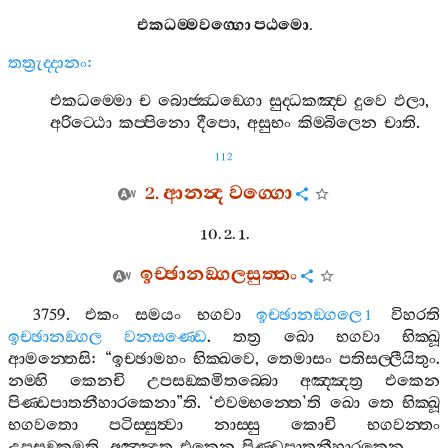
එකධම‍්මවග‍්ගො
පඨමො
.
තත්‍රුද‍්දානං
:
එකධම‍්මො
ච
බොජ‍්ඣඞ‍්ගො
සුද‍්ධකඤ‍්ච
දුවෙ
ඵලා
,
අරිට‍්ඨො
කප‍්පිනො
දීපො
,
අසුභං
කිම‍්බිලෙන
චාති
.
112
2.
ආනන්‍ද
වග‍්ගො
10. 2. 1.
ඉච‍්ඡානඞ‍්ගලසුත‍්තං
3759.
එකං
සමයං
භගවා
ඉච‍්ඡානඞ‍්ගලෙ
විහරති
1
ඉච‍්ඡානඞ‍්ගල
වනසණ‍්ඩෙ
.
තත්‍ර
ඛො
භගවා
භික‍්ඛූ
ආමන‍්තෙසි
: “
ඉච‍්ඡාමහං
භික‍්ඛවෙ
,
තෙමාසං
පතිසල‍්ලීයිතුං
.
නම‍්හි
කෙනචි
උපසඞ‍්කමිතබ‍්බො
අඤ‍්ඤත්‍ර
එකෙන
පිණ‍්ඩපාතනීහාරකෙනා
”
ති
. ‘
එවම‍්භන‍්තෙ
’
ති
ඛො
තෙ
භික‍්ඛූ
භගවතො
පටිස‍්සුත්‍වා
නාස‍්සු
කොචි
භගවන‍්තං
උපසඞ‍්කමති
,
අඤ‍්ඤත්‍ර
එකෙන
පිණ‍්ඩපාතනීහාරකෙන
.