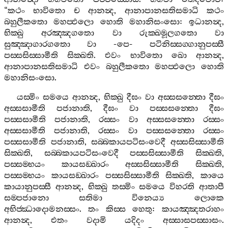
“
කථං
භාවිතො
ච
ආනන්‍ද
,
ආනාපානසතිසමාධි
කථං
බහුලීකතො
මහප‍්ඵලො
හොති
මහානිසංසො
:
ඉධානන්‍ද
,
භික‍්ඛු
අරඤ‍්ඤගතො
වා
රුක‍්ඛමූලගතො
වා
සුඤ‍්ඤාගාරගතො
වා
-
පෙ
-
පටිනිස‍්සග‍්ගානුපස‍්සී
පස‍්සසිස‍්සාමීති
සික‍්ඛති
.
එවං
භාවිතො
ඛො
ආනන්‍ද
,
ආනාපානසතිසමාධි
එවං
බහුලීකතො
මහප‍්ඵලො
හොති
මහානිසංසො
.
යස‍්මිං
සමයෙ
ආනන්‍ද
,
භික‍්ඛු
දීඝං
වා
අස‍්සසන‍්තො
දීඝං
අස‍්සසාමීති
පජානාති
,
දීඝං
වා
පස‍්සසන‍්තො
දීඝං
පස‍්සසාමීති
පජානාති
,
රස‍්සං
වා
අස‍්සසන‍්තො
රස‍්සං
අස‍්සසාමීති
පජානාති
,
රස‍්සං
වා
පස‍්සසන‍්තො
රස‍්සං
පස‍්සසාමීති
පජානාති
,
සබ‍්බකායපටිසංවෙදී
අස‍්සසිස‍්සාමීති
සික‍්ඛති
,
සබ‍්බකායපටිසංවෙදී
පස‍්සසිස‍්සාමීති
සික‍්ඛති
,
පස‍්සම‍්භයං
කායසඞ‍්ඛාරං
අස‍්සසිස‍්සාමීති
සික‍්ඛති
,
පස‍්සම‍්භයං
කායසඞ‍්ඛාරං
පස‍්සසිස‍්සාමීති
සික‍්ඛති
,
කායෙ
කායානුපස‍්සී
ආනන්‍ද
,
භික‍්ඛු
තස‍්මිං
සමයෙ
විහරති
ආතාපී
සම‍්පජානො
සතිමා
විනෙය්‍ය
ලොකෙ
අභිජ‍්ඣාදොමනස‍්සං
.
තං
කිස‍්ස
හෙතු
:
කායඤ‍්ඤතරාහං
ආනන්‍ද
,
එතං
වදාමි
යදිදං
අස‍්සාසපස‍්සාසං
.