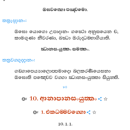
ඔඝවග‍්ගො
පඤ‍්චමො
.
තත්‍රුද‍්දානං
:
ඔඝො
යොගො
උපාදානං
ගන්‍ථො
අනුසයෙන
ච
,
කාමගුණා
නීවරණා
,
ඛන්‍ධා
ඔරුද‍්ධම‍්භාගියාති
.
ඣානසංයුත‍්තං
සමත‍්තං
.
තත්‍රවග‍්ගුද‍්දානං
:
ගඞ‍්ගාපෙය්‍යාලොප‍්පමාදො
බලකරණීයෙසනා
ඔඝොති
පඤ‍්චෙව
වග‍්ගා
ඣානසංයුත‍්තා
සියුන‍්ති
.
90
10.
ආනාපානසංයුත‍්තං
1.
එකධම‍්මවග‍්ගො
10. 1. 1.