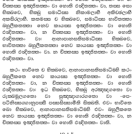
චිත‍්තස‍්ස
ඉඤ‍්ජිතත‍්තං
වා
හොති
ඵන්‍දිතත‍්තං
වා
,
තස‍්ස
සො
භික‍්ඛවෙ
,
භික‍්ඛු
සමාධිස‍්ස
නිකාමලාභී
අකිච‍්ඡලාභී
අකසිරලාභී
.
කතමස‍්ස
ච
භික‍්ඛවෙ
,
සමාධිස‍්ස
භාවිතත‍්තා
බහුලීකතත‍්තා
නෙව
කායස‍්ස
ඉඤ‍්ජිතත‍්තං
වා
හොති
ඵන්‍දිතත‍්තං
වා
,
න
චිත‍්තස‍්ස
ඉඤ‍්ජිතත‍්තං
වා
හොති
ඵන්‍දිතත‍්තං
වා
:
ආනාපානසතිසමාධිස‍්ස
භික‍්ඛවෙ
,
භාවිතත‍්තා
බහුලීකතත‍්තා
නෙව
කායස‍්ස
ඉඤ‍්ජිතත‍්තං
වා
හොති
ඵන්‍දිතත‍්තං
වා
.
න
චිත‍්තස‍්ස
ඉඤ‍්ජිතත‍්තං
වා
හොති
ඵන්‍දිතත‍්තං
වා
.
කථං
භාවිතෙ
ච
භික‍්ඛවෙ
,
ආනාපානසතිසමාධිම‍්හි
කථං
බහුලීකතෙ
නෙව
කායස‍්ස
ඉඤ‍්ජිතත‍්තං
වා
හොති
ඵන්‍දිතත‍්තං
වා
,
න
චිත‍්තස‍්ස
ඉඤ‍්ජිතත‍්තං
වා
හොති
ඵන්‍දිතත‍්තං
වා
:
ඉධ
භික‍්ඛවෙ
,
භික‍්ඛු
අරඤ‍්ඤගතො
වා
රුක‍්ඛමූලගතො
වා
සුඤ‍්ඤාගාරගතො
වා
-
පෙ
-
පටිනිස‍්සග‍්ගානුපස‍්සී
පස‍්සසිස‍්සාමීති
සික‍්ඛති
.
එවං
භාවිතෙ
ඛො
භික‍්ඛවෙ
,
ආනාපානසතිසමාධිම‍්හි
එවං
බහුලීකතෙ
නෙව
කායස‍්ස
ඉඤ‍්ජිතත‍්තං
වා
හොති
ඵන්‍දිතත‍්තං
වා
,
න
චිත‍්තස‍්ස
ඉඤ‍්ජිතත‍්තං
වා
හොති
ඵන්‍දිතත‍්තං
වාති
.