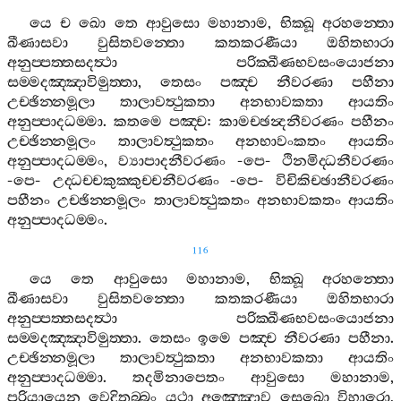
යෙ
ච
ඛො
තෙ
ආවුසො
මහානාම
,
භික‍්ඛූ
අරහන‍්තො
ඛීණාසවා
වුසිතවන‍්තො
කතකරණීයා
ඔහිතභාරා
අනුප‍්පත‍්තසදත්‍ථා
පරික‍්ඛීණභවසංයොජනා
සම‍්මදඤ‍්ඤාවිමුත‍්තා
,
තෙසං
පඤ‍්ච
නීවරණා
පහීනා
උච‍්ඡින‍්නමූලා
තාලාවත්‍ථුකතා
අනභාවකතා
ආයතිං
අනුප‍්පාදධම‍්මා
.
කතමෙ
පඤ‍්ච
:
කාමච‍්ඡන්‍දනීවරණං
පහීනං
උච‍්ඡින‍්නමූලං
තාලාවත්‍ථුකතං
අනභාවංකතං
ආයතිං
අනුප‍්පාදධම‍්මං
,
ව්‍යාපාදනීවරණං
-
පෙ
-
ථිනමිද‍්ධනීවරණං
-
පෙ
-
උද‍්ධච‍්චකුක‍්කුච‍්චනීවරණං
-
පෙ
-
විචිකිච‍්ඡානීවරණං
පහීනං
උච‍්ඡින‍්නමූලං
තාලාවත්‍ථුකතං
අනභාවකතං
ආයතිං
අනුප‍්පාදධම‍්මං
.
116
යෙ
තෙ
ආවුසො
මහානාම
,
භික‍්ඛූ
අරහන‍්තො
ඛීණාසවා
වුසිතවන‍්තො
කතකරණීයා
ඔහිතභාරා
අනුප‍්පත‍්තසදත්‍ථා
පරික‍්ඛීණභවසංයොජනා
සම‍්මදඤ‍්ඤාවිමුත‍්තා
.
තෙසං
ඉමෙ
පඤ‍්ච
නීවරණා
පහීනා
.
උච‍්ඡින‍්නමූලා
තාලාවත්‍ථුකතා
අනභාවකතා
ආයතිං
අනුප‍්පාදධම‍්මා
.
තදමිනාපෙතං
ආවුසො
මහානාම
,
පරියායෙන
වෙදිතබ‍්බං
යථා
අඤ‍්ඤොව
සෙඛො
විහාරො
,