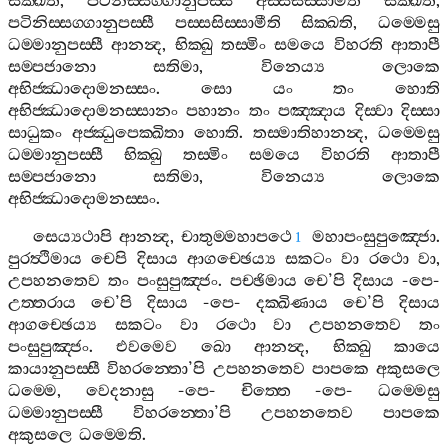
සික‍්ඛති
,
පටිනිස‍්සග‍්ගානුපස‍්සී
අස‍්සසිස‍්සාමීති
සික‍්ඛති
,
පටිනිස‍්සග‍්ගානුපස‍්සී
පස‍්සසිස‍්සාමීති
සික‍්ඛති
,
ධම‍්මෙසු
ධම‍්මානුපස‍්සී
ආනන්‍ද
,
භික‍්ඛු
තස‍්මිං
සමයෙ
විහරති
ආතාපී
සම‍්පජානො
සතිමා
,
විනෙය්‍ය
ලොකෙ
අභිජ‍්ඣාදොමනස‍්සං
.
සො
යං
තං
හොති
අභිජ‍්ඣාදොමනස‍්සානං
පහානං
තං
පඤ‍්ඤාය
දිස‍්වා
දිස‍්සා
සාධුකං
අජ‍්ඣුපෙක‍්ඛිතා
හොති
.
තස‍්මාතිහානන්‍ද
,
ධම‍්මෙසු
ධම‍්මානුපස‍්සී
භික‍්ඛු
තස‍්මිං
සමයෙ
විහරති
ආතාපී
සම‍්පජානො
සතිමා
,
විනෙය්‍ය
ලොකෙ
අභිජ‍්ඣාදොමනස‍්සං
.
සෙය්‍යථාපි
ආනන්‍ද
,
චාතුම‍්මහාපථෙ
මහාපංසුපුඤ‍්ජො
.
1
පුරත්‍ථිමාය
චෙපි
දිසාය
ආගච‍්ඡෙය්‍ය
සකටං
වා
රථො
වා
,
උපහනතෙව
තං
පංසුපුඤ‍්ජං
.
පච‍්ඡිමාය
චෙ
’
පි
දිසාය
-
පෙ
-
උත‍්තරාය
චෙ
’
පි
දිසාය
-
පෙ
-
දක‍්ඛිණාය
චෙ
’
පි
දිසාය
ආගච‍්ඡෙය්‍ය
සකටං
වා
රථො
වා
උපහනතෙව
තං
පංසුපුඤ‍්ජං
.
එවමෙව
ඛො
ආනන්‍ද
,
භික‍්ඛු
කායෙ
කායානුපස‍්සී
විහරන‍්තො
’
පි
උපහනතෙව
පාපකෙ
අකුසලෙ
ධම‍්මෙ
,
වෙදනාසු
-
පෙ
-
චිත‍්තෙ
-
පෙ
-
ධම‍්මෙසු
ධම‍්මානුපස‍්සී
විහරන‍්තො
’
පි
උපහනතෙව
පාපකෙ
අකුසලෙ
ධම‍්මෙති
.